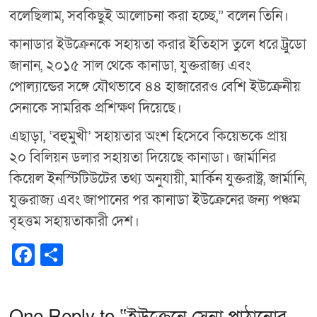
বলেছিলাম, সবকিছুই আলোচনা করা হচ্ছে,” বলেন তিনি।
কানাডার ইউক্রেনকে সহায়তা করার ইতিহাস তুলে ধরে ট্রুডো
জানান, ২০১৫ সাল থেকে কানাডা, যুক্তরাজ্য এবং
পোল্যান্ডের সঙ্গে যৌথভাবে ৪৪ হাজারেরও বেশি ইউক্রেনীয়
সেনাকে সামরিক প্রশিক্ষণ দিয়েছে।
এছাড়া, ‘বহুমুখী’ সহায়তার অংশ হিসেবে কিয়েভকে প্রায়
২০ বিলিয়ন ডলার সহায়তা দিয়েছে কানাডা। জার্মানির
কিয়েল ইনস্টিটিউটের তথ্য অনুযায়ী, মার্কিন যুক্তরাষ্ট্র, জার্মানি,
যুক্তরাজ্য এবং জাপানের পর কানাডা ইউক্রেনের জন্য পঞ্চম
বৃহত্তম সহায়তাকারী দেশ।
F
S
a
h
c
ar
One Reply to “ইউক্রেনে সেনা পাঠানোর