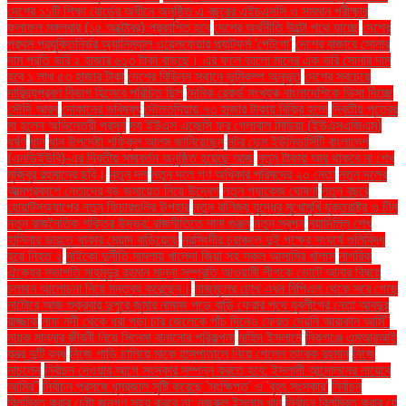
দেশের ১১টি শিক্ষা বোর্ডের অধীনে অনুষ্ঠিত এ বছরের এইচএসসি ও সমমান পরীক্ষার
ফলাফল মঙ্গলবার (১৫ অক্টোবর) প্রকাশিত হবে
দেশের অর্থনীতি উল্টো পথে যাচ্ছে
দেশের
প্রথম প্রযুক্তিনির্ভর অ্যানিম্যাল ওয়েলফেয়ার প্ল্যাটফর্ম 'পেটগো'
দেশের বাজারে সোনার
দাম প্রতি ভরি ২ হাজার ৬১৩ টাকা বাড়ছে। এর ফলে ভালো মানের এক ভরি সোনার দাম
হবে ১ লাখ ৫৩ হাজার টাকা
দেশের বিভিন্ন স্থানে ভূমিকম্প অনুভূত
দেশের সবচেয়ে
দারিদ্র্যপ্রবণ বিভাগ হিসেবে পরিচিত ছিল
দৈনিক রেকর্ড সংখ্যক বাংলাদেশিকে ভিসা দিচ্ছে
সৌদি আরব
দোকানের ভবিষ্যৎ
দৌলতদিয়ায় ৭৩ হাজার টাকায় বিক্রি হলো
দ্বিতীয় পুত্রের
মা হলেন অভিনেত্রী প্রসূন
দ্য ইউএস এজেন্সি ফর গ্লোবাল মিডিয়া (ইউএসএজিএম)
ধর্ষণ
ধান
ধান উপদেষ্টা শফিকুল আলম জানিয়েছেন
নটর ডেম ইউনিভার্সিটি বাংলাদেশ
(এনডিইউবি)-এর দ্বিতীয় সমাবর্তন অনুষ্ঠিত হয়েছে আজ
নতুন টাকায় আর থাকবে না শেখ
মুজিবুর রহমানের ছবি।
নতুন দল
নতুন দলে গণ অধিকার পরিষদের ২০ নেতা
নতুন দলের
আত্মপ্রকাশে নেতাদের বড় জমায়েত নিয়ে উদ্বেগ
নতুন প্যাকেজ ঘোষণা
নতুন বছরে
হোয়াটসঅ্যাপের নতুন ফিচারগুলির উপহার
নতুন বাণিজ্য যুদ্ধের মুখোমুখি যুক্তরাষ্ট্র ও চীন
নতুন রাজনৈতিক শক্তির উদ্ভব: রাজনীতিতে নানা গুঞ্জন
নতুন স্বপ্ন
নয়াদিল্লি শেখ
হাসিনার ভারতে থাকার মেয়াদ বাড়িয়েছে
নরসিংদীর চরাঞ্চলে দুই পক্ষের সংঘর্ষে গুলিবিদ্ধ
হয়ে নিহত ২
নাইকো দুর্নীতি মামলায় খালেদা জিয়া সহ সকল আসামির খালাস
নাগরিক
ঐক্যের সভাপতি মাহমুদুর রহমান মান্না সম্প্রতি আওয়ামী লীগকে ভোটে আনার বিষয়ে
চলমান আলোচনা নিয়ে মন্তব্য করেছেন।
নাজমুলের চোখ এখন বিপিএল থেকে সরে গেছে
নাটোরে আজ শুক্রবার দুপুরে জুমার নামাজ পড়ে বাড়ি ফেরার পথে যুবলীগের নেতা আবদুর
রাজ্জাক
নাফ নদী থেকে ধরা পড়া চার জেলেকে পাঁচ দিনেও ফেরত দেয়নি আরাকান আর্মি"
নায়ক মান্নার জীবনী নিয়ে সিনেমা বানানোর পরিকল্পনা
নাহিদ ইসলামে
নিকগঞ্জে এমআরআই
যন্ত্র দুটি বন্ধ
নিজে গাড়ি চালিয়ে মাকে হাসপাতালে নিয়ে গেলেন তারেক রহমান
নিজে
নাচলেন
নির্বাচন দেওয়ার আগে সংস্কার সম্পন্ন করতে হবে: ইসলামী আন্দোলনের নায়েবে
আমির"
নির্বাচন প্রসঙ্গে ধূম্রজাল সৃষ্টি করেছে 'সংক্ষিপ্ত' ও 'বৃহৎ সংস্কার'
নির্বাচন
বিলম্বিত করার চেষ্টা জনগণ সহ্য করবে না: নজরুল ইসলাম খান
নির্বাচন বিলম্বিত করার যে