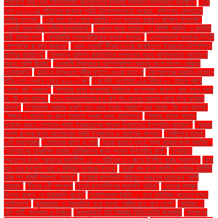
পরিবেশে নটর ডেম ইউনিভার্সিটি বাংলাদেশের দ্বিতীয় সমাবর্তন সফলভাবে অনুষ্ঠিত"
"এই
দেশ ১৯৭১-এর শহীদদের রক্তের প্রতি বিশ্বাসঘাতকতা করেছে: কুমিল্লায় জোনায়েদ
সাকির মন্তব্য"
"এক মাস ধরে খোলা সয়াবিন তেল ব্যবহার করছেন বাণিজ্য উপদেষ্টা"
"একটি আমলকীর অসীম উপকারিতা!"
"একুশে পদক পাচ্ছেন ১৪ বিশিষ্ট ব্যক্তি ও জাতীয়
নারী ফুটবল দল"
"এশিয়াটিক ল্যাবরেটরিজের মুনাফা কমেছে"
"এসঅ্যান্ডপি আদানির তিনটি
কোম্পানির ঋণমান কমালো"
"এহুদ ওলমার্ট কীভাবে তৈরি করেছিলেন ইসরায়েল-ফিলিস্তিন
রাষ্ট্রের মানচিত্র"
"ঐকমত্য কমিশন রাজনৈতিক দলগুলোর সাথে আলাদাভাবে আলোচনা
করবে: আলী রীয়াজ"
"ওসমানী বিমানবন্দরে অগ্নিনির্বাপণ মহড়ায় অংশ নিলেন বেবিচক
চেয়ারম্যান"
"কাউকে বিশৃঙ্খলা সৃষ্টির সুযোগ দেওয়া যাবে না
"কিশোরগঞ্জে ভাঙারি দোকানে
মর্টার শেল দেখতে পেয়ে ৯৯৯-এ কল
"কেনেডি হত্যাকাণ্ডের বিষয়ে ৮০ হাজার পৃষ্ঠার
গোপন নথি প্রকাশ"
"ক্ষমতায় থাকা অবস্থায় নির্বাচনে অংশগ্রহণ জনগণ আর মেনে নেবে
না: জি এম কাদের"
"গণ–অভ্যুত্থানের ছয় মাস পর ছেলের মরদেহ পেয়ে মা'র অবিরত
কান্না"
"গণমাধ্যম সরকার অখুশি হবে এমন সংবাদ প্রকাশে ভয় পাচ্ছে: জি এম কাদের"
"গাজায় ২ মার্চের পর খাদ্য সহায়তা প্রবাহ বন্ধ: জাতিসংঘ"
"গাজায় অবৈধ আদেশ
অমান্য করতে সেনাদের প্রতি ইসরায়েলের সাবেক নিরাপত্তা উপদেষ্টার আহ্বান"'
"গাজার
সংঘর্ষ বন্ধের জন্য আলোচনার প্রতি ইসরায়েল ও হামাসের আগ্রহ"
"গাজীপুরে হামলা:
ওসি প্রত্যাহার
"গোসলের আগে না পরে
"ঘরের বাতাসে দূষণ: সুস্থ থাকার জন্য করণীয়".
"চট্টগ্রামের আঞ্চলিক ভাষায় রোহিঙ্গাদের জন্য প্রধান উপদেষ্টার বার্তা"
"চাকরিতে
প্রবেশের জন্য পুরুষদের বয়সসীমা ৩৫ ও নারীদের ৩৭ বছরে উন্নীত করার প্রস্তাব"
"চার
মাস ধরে রপ্তানি আয় ৪ বিলিয়ন ডলারের উপরে"
"চারটি পদ ছাড়া জাতীয় নাগরিক কমিটির
বাকি সব কমিটি বিলুপ্ত ঘোষণা"
"চারবার বসতভিটা সরিয়েও ভাঙনের আতঙ্কে আলী
আহমদ"
"চীনের ৫টি পদক্ষেপ
"চুয়েট ছাত্রলীগের সভাপতি আটক"
"চোখের স্বাস্থ্য
উন্নত রাখতে যে খাবারগুলি খাবেন"
"চ্যাম্পিয়নস ট্রফি: ২ শর্তে হাইব্রিড মডেলে সম্মত
পাকিস্তান"
"ছুরিকাঘাত ও বৈদ্যুতিক শকে হত্যা: সবজিখেতে লাশ ফেলা"
"জমিয়ত ও
এবি পার্টি: সংস্কার ও নির্বাচন
"জয়পুরহাটে হাট ইজারায় সিন্ডিকেটের কারসাজি
"জাপানের