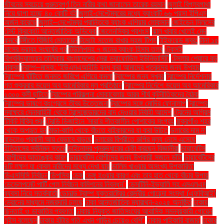
জীবনের সবচেয়ে গুরুত্বপূর্ণ তিন নারীর কথা জানালেন তারেক রহমান
জুলাই বিপ্লবগাথা
নিয়ে ছাপা হচ্ছে ৪০ কোটি বই
জুলাই-সেপ্টেম্বরের মধ্যে ব্যাংকটি ৬৬ পয়সা ইপিএস
অর্জন করেছে
জুলাই–সেপ্টেম্বর প্রান্তিকে ব্যাংক এশিয়ার লোকসান
জেইডেন সিলসের
টেস্ট ক্রিকেটে আন্তর্জাতিক অভিষেক
জেলেনস্কির প্রশংসা
ঝাল খাবার খেলেই মেদ
কমবে
টঙ্গীতে বিজিবি মোতায়েন
টমেটো সতেজ রাখার সহজ টিপস
টাইফয়েড জ্বর:
টানা ১৫
মাসের ভয়াবহ সংঘর্ষের পর
টিউলিপসহ ৭ জনের ব্যাংক হিসাব তলব
টেকসই
বিশ্ববিদ্যালয়ের তালিকায় বাংলাদেশের সেরা ড্যাফোডিল ইউনিভার্সিটি
টেসলার শেয়ারে বড়
ধাক্কা
ট্রাম্প–মাস্ক: ‘ইউএসএআইডি বন্ধ করা আমাদের শত্রুদের জন্য উপহার
ট্রাম্পের ঘাঁটিতে জনমত জরিপে এগিয়ে কমলা
ট্রাম্পের জন্য সুখবর
ট্রাম্পের নির্দেশনায়
গত শুক্রবার ভয়েস অব আমেরিকার মূল প্রতিষ্ঠান
ট্রাম্পের নির্দেশে ভয়েস অব আমেরিকার
১৩০০ কর্মী ছুটিতে
ট্রাম্পের পরিকল্পনা মোকাবেলায় আরব শীর্ষ কূটনীতিকদের বৈঠক
ট্রাম্পের ভাষণে কংগ্রেসে তীব্র উত্তেজনা
ট্রাম্পের সঙ্গে মোদির ফোনালাপ
ট্রাম্পের
স্বাক্ষরে সেনাবাহিনী থেকে ট্রান্সজেন্ডারদের বাদ দেওয়ার নির্বাহী আদেশ
ট্রেনের অগ্রিম
টিকিট বিক্রি শুরু
ট্রেন্ডি ডিজাইনে 'সারা'র শীতকালীন পোশাকের সংগ্রহ
ঠাকুরগাঁও শহর
থেকে অপহৃত হন
ঠান্ডা-কাশি থেকে বাঁচতে বাইকারদের যা করা উচিত
ডলারের দাম না
বাড়লেও প্রবাসী আয় যেভাবে বাড়ছে
ডলারের বিপরীতে রুপির মূল্য নেমে এসেছে
ইতিহাসের সর্বনিম্ন স্তরে
ডাইনোসর পুনরুদ্ধারের চেষ্টা করছেন বিজ্ঞানীরা
ডায়াবেটিস
রোগীদের আতঙ্কের কারণ
ডায়াবেটিস রোগীদের জন্য উপকারী সজনে ডাঁটা
ডায়াবেটিসের
৪টি লক্ষণ যা কেবল নারীদের মধ্যে দেখা যায়
ডালিম খাওয়ার অসংখ্য উপকারিতা
ডিএসসিসি নির্বাচন
ডিপসিক
ডেঙ্গু
ডেঙ্গু হওয়ার কারণ এবং তার হাত থেকে বাঁচার উপায়
ডেভেলপমেন্ট পার্টি পেল নির্বাচন কমিশনের নিবন্ধন"
ডেসটিনি-ইভ্যালি সহ এমএলএম
ব্যবসা নিয়ে সতর্কবার্তা
ডোনাল্ড ট্রাম্প যুক্তরাষ্ট্রের কেন্দ্রীয় গোয়েন্দা সংস্থা (এফবিআই)
ড্রোনের মাধ্যমে নজরদারি চলছে
ঢাকা আন্তর্জাতিক ম্যারাথন-২০২৫ অনুষ্ঠিত
ঢাকায়
ছিনতাই ও ডাকাতির প্রবণতা
ঢাকায় নিযুক্ত জাতিসংঘের আবাসিক সমন্বয়কারী গোয়েন
লুইস বলেছেন
ঢাকায় হাঁটার গতি এখন গাড়ির চেয়েও বেশি''
ঢাকার পাইকারি বাজার'
ঢাকার