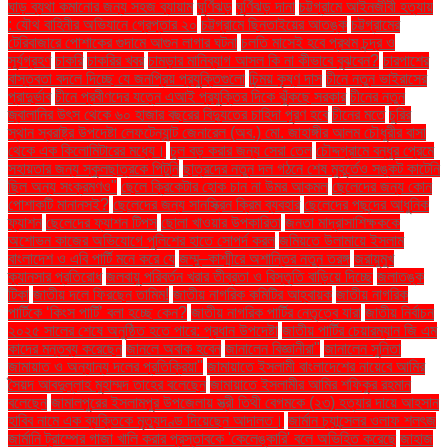
ঘাড় ব্যথা কমানোর জন্য সহজ ব্যায়াম
ঘূর্ণিঝড়
ঘূর্ণিঝড় দানা
চট্টগ্রামে আইনজীবী হত্যায়
: যৌথ বাহিনীর অভিযানে গ্রেপ্তার ২০
চট্টগ্রামে ছিনতাইয়ের আতঙ্ক
চট্টগ্রামের
টেরিবাজারে পোশাকের গুদামে আগুন লাগার ঘটনা
চলতি মাসেই হবে প্রথম চন্দ্র ও
সূর্যগ্রহণ
চাকরি
চাকরির খবর
চামড়ার মানিব্যাগ আসল কি না কীভাবে বুঝবেন?
চারপাশের
বাস্তবতা বদলে দিচ্ছে যে জনপ্রিয় প্রযুক্তিগুলো
চিন্ময় কৃষ্ণ দাস
চীনে নতুন ভাইরাসের
প্রাদুর্ভাব
চীনে প্রবীণদের যত্নে এআই প্রযুক্তির দিকে ঝুঁকছে সরকার
চীনের নতুন
জ্বালানির উৎস থেকে ৬০ হাজার বছরের বিদ্যুতের চাহিদা পূরণ হবে
চীনের মতে
চুরির
স্থান স্বরাষ্ট্র উপদেষ্টা লেফটেন্যান্ট জেনারেল (অব.) মো. জাহাঙ্গীর আলম চৌধুরীর বাসা
থেকে এক কিলোমিটারের মধ্যে।
চুল বড় করার জন্য সেরা তেল
চৌদ্দগ্রামে বন্ধুর প্রেমে
সহায়তার জন্য স্কুলছাত্রকে পিটুনি
ছাত্রদের নতুন দল গঠনে শেষ মুহূর্তেও সঙ্কট কাটেনি
ছিল অন্য সংক্রমণও"
ছেলে ক্রিকেটার হোক চান না উমর আকমল
ছেলেদের জন্য কোন
পোশাকটি মানানসই?
ছেলেদের জন্য সানস্ক্রিন ক্রিম ব্যবহার
ছেলেদের পছন্দের আধুনিক
ফ্যাশন
ছেলেদের ফ্যাশন টিপস
ছোলা খাওয়ার উপকারিতা
জনতা মাদ্রাসাশিক্ষককে
অশোভন কাজের অভিযোগে পুলিশের হাতে সোপর্দ করল
জমিয়তে উলামায়ে ইসলাম
বাংলাদেশ ও এবি পার্টি মনে করে যে
জম্মু–কাশ্মীরে অশান্তির নতুন তরঙ্গ
জরায়ুমুখ
ক্যানসার প্রতিরোধ
জলবায়ু পরিবর্তন খরার তীব্রতা ও বিস্তৃতি বাড়িয়ে দিচ্ছে
জলাতঙ্ক
টিকা
জাতীয় দলে ফিরছেন তামিম!
জাতীয় নাগরিক কমিটির আহ্বায়ক
জাতীয় নাগরিক
পার্টিকে ‘কিংস পার্টি’ বলা হচ্ছে কেন?
জাতীয় নাগরিক পার্টির নেতৃত্বে যারা
জাতীয় নির্বাচন
২০২৫ সালের শেষে অনুষ্ঠিত হতে পারে: প্রধান উপদেষ্টা
জাতীয় পার্টির চেয়ারম্যান জি এম
কাদের মন্তব্য করেছেন
জানলে অবাক হবেন
জানালেন বিজ্ঞানীরা"
জানালেন সুনিতা
জামায়াত ও অন্যান্য দলের প্রতিক্রিয়া''
জামায়াতে ইসলামী বাংলাদেশের নায়েবে আমির
সৈয়দ আবদুল্লাহ মুহাম্মদ তাহের বলেছেন
জামায়াতে ইসলামীর আমির শফিকুর রহমান
বলেছেন
জামালপুরের ইসলামপুর উপজেলায় স্ত্রী তিথী বেগমকে (২৩) হত্যার দায়ে আহসান
হাবিব নামে এক ব্যক্তিকে মৃত্যুদণ্ড দিয়েছেন আদালত।
জার্মান চ্যান্সেলর ওলাফ শলৎজ
জার্মানি ট্রাম্পের গাজা খালি করার প্রস্তাবকে 'কেলেঙ্কারি' বলে অভিহিত করেছে
জাহাজ