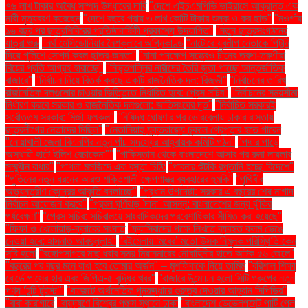
৭৬ লাখ টাকার অবৈধ সম্পদ উদ্ধারের দাবি
"দেশে এইচএমপিভি ভাইরাসে আক্রান্ত এক
নারী মৃত্যুবরণ করেছেন
"দেশে বছরে প্রায় ৩ লাখ কোটি টাকার শুল্ক ও কর ছাড়"
"নওগাঁয়
১৬ বছর পর ছাত্রশিবিরের প্রতিষ্ঠাবার্ষিকী প্রকাশ্যে উদযাপিত"
"নতুন ছাত্রসংগঠনের
যাত্রা শুরু
"নর্থ মেসিডোনিয়ার নৈশক্লাবে অগ্নিকাণ্ড
"নাটোরে যুবলীগ নেতাকে পিটুনি
দিয়ে পুলিশে সোপর্দ করল ছাত্র-জনতা"
"নানা পদক্ষেপ সত্ত্বেও চীনের তরুণ-তরুণীরা
বিয়ের প্রতি আগ্রহ হারাচ্ছে"
"নিভৃতপল্লির নারীদের তৈরি জুতা পাচ্ছে আন্তর্জাতিক
বাজারে"
"নির্বাচন নিয়ে বিতর্ক করছে একটি রাজনৈতিক দল: রিজভী"
"নির্বাচনের তারিখ
রাজনৈতিক দলগুলোর চাওয়ার ভিত্তিতে নির্ধারিত হবে: প্রেস সচিব"
"নির্বাচনের সময়সীমা
নির্ধারণ করবে সরকার ও রাজনৈতিক দলগুলো: জাতিসংঘের দূত"
"নির্বাচিত সরকারই
সর্বোত্তম সরকার: মির্জা ফখরুল"
"নিষিদ্ধ ঘোষণার পর ভোরবেলায় ঢাকার রাস্তায়
ছাত্রলীগের নেতাদের মিছিল"
"নেতানিয়াহু যুক্তরাজ্যে ঢুকলে গ্রেপ্তার হতে পারেন
"নোয়াখালী জেলা বিএনপির নতুন পাঁচ সদস্যের আহ্বায়ক কমিটি গঠন"
"পদ্মার পাড়ে
অস্থায়ী হাটে ইলিশ বেচাকেনা"''
"পাকিস্তান থেকে বাংলাদেশে আসার পর রুনা লায়লার
সম্মুখীন বাধার"
"পাগলা মসজিদে এক বস্তা চিঠি:
"পাবনার শুঁটকি রপ্তানি হচ্ছে বিদেশে"
"পুতিনের নতুন ধরনের আরও শক্তিশালী ক্ষেপণাস্ত্র ব্যবহারের হুমকি"
"পৃথিবীর
অভ্যন্তরীণ কেন্দ্রের আকৃতি বদলাচ্ছে"
"প্রধান উপদেষ্টা: সরকার এ বছরের শেষ নাগাদ
নির্বাচন আয়োজন করবে"
"প্রবল ঘূর্ণিঝড় 'দানা' আসন্ন: বাংলাদেশের জন্য ঝুঁকির
পর্যবেক্ষণ"
"প্রেস সচিব: সচিবালয়ে সাংবাদিকদের প্রবেশাধিকার সীমিত করা হয়েছে"
"ফিফা ও খেলোয়াড়-ক্লাবের সংঘাত
"ফ্যাসিবাদের পক্ষে লিখতে ব্যবহৃত কলম ভেঙে
দেওয়া হবে: হাসনাত আবদুল্লাহ"
"বইমেলায় ‘মবের’ মতো উসকানিমূলক পরিস্থিতি কেন
সৃষ্টি হলো
"বঙ্গোপসাগরে মাছ ধরার সময় মিয়ানমারের নৌবাহিনীর হাতে আটক ৫৬ জেলে"
"বছরের পর বছর মনে রাখা হবে তোমার অর্জন" – মুশফিককে নিয়ে তামিম
"বরিশাল শিক্ষা
বোর্ডে পাসের হার এবং জিপিএ-৫ বৃদ্ধির খবর"
"বাজারে উন্মোচন হলো সিটি গ্রুপের নতুন
পণ্য ‘টুটি টুইস্ট’"
"বাজেটে অর্থনৈতিক পুনরুদ্ধারে গুরুত্ব দেওয়ার আহ্বান সিপিডির"
"বাবা কারাগারে
"বায়ুদূষণে বিশ্বের পঞ্চম স্থানে ঢাকা
"বাংলাদেশ ডেভেলপমেন্ট পার্টি পেল