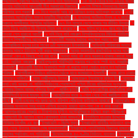
প্রলোভন: নুরুলের অভিযোগ মিথ্যা দাবি সামান্তার"
"১৫ বছরে বিচার ছাড়া ১৯২৬ জনের
হত্যার অভিযোগ আওয়ামী লীগ সরকারের বিরুদ্ধে"
"১৮তম শিক্ষক নিবন্ধনের লিখিত
পরীক্ষার ফল প্রকাশ
"১৯ দিনে প্রবাসী আয় দুই বিলিয়ন ডলার অতিক্রম করেছে"
"২৭টি
ব্যাগসহ অস্ট্রেলিয়া সফরে ভারতীয় ক্রিকেটার
"৪ নভেম্বর সংবিধান দিবস ও ৭ মার্চের
গুরুত্ব অস্বীকার: সিপিবির অভিমত"
"৬৭ দিন সাগরে ভেসে থাকার পর জীবিত উদ্ধার
"৭
বদলি নিয়ে ব্রাজিল কি ফিফার নিয়ম ভঙ্গ করেছে?"
"৭০ মাইল দূরে ৪০ বছর পর খুঁজে
পাওয়া গেল হারানো আংটি"
"৮ দবি নিয়ে কবি নজরুল বিশ্ববিদ্যালয়ের মিডিয়া স্টাডিজ
বিভাগে শিক্ষার্থীদের আন্দোলন"
"অন্তর্বর্তী সরকার যথাযথ পদক্ষেপ গ্রহণে ব্যর্থ
"অপরাজিতা ফুলের চায়ে পাবেন ৬টি অসাধারণ উপকারিতা"
"অভিবাসী পরিবারের সন্তান
কমলার সামনে ইতিহাস সৃষ্টি করার সম্ভাবনা"
"অমুক ব্যবসায়ীর রাজনৈতিক দলের সঙ্গে
সম্পর্ক: কেন এ বিষয়ে লেখা হয় না?"
"অযথা সময় নষ্ট করে সরকারে থাকার কোনো ইচ্ছা
নেই: আসিফ নজরুল"
"আইনশৃঙ্খলা পরিস্থিতি সন্ধ্যার পর থেকে স্পষ্ট হবে: স্বরাষ্ট্র
উপদেষ্টা"
"আওয়ামী লীগের অবস্থান স্পষ্ট না করলে যমুনা ঘেরাও করবে গণ অধিকার
পরিষদ"
"আগামীকাল নির্বাচন কমিশনে বৈঠকে যাবে জামায়াতে ইসলামী"
"আজ রাতে ঢাকায়
আসছেন সাকিব?"
"আজ লক্ষ্মীপূজার উৎসব"
"আজহারুল ইসলামকে মুক্তি দিন
"আমাদের
কথা কেউ ভাবছে না: মার্কিন নির্বাচনের প্রেক্ষাপটে পশ্চিম তীরের বাসিন্দাদের অনুভূতি"
"আমার হিজাব আমার শক্তির উৎস" : মার্কিন ছাত্রী
"আমি যুক্তরাষ্ট্রের রাজনৈতিক বন্দী:
ফিলিস্তিনি ছাত্র মাহমুদ খলিল"
"আর্জেন্টিনার কাছে ৬ গোল খেয়ে সেই ব্রাজিল এখন
শীর্ষে"
"আলী-চমকের পর হৃদয়-ঝড়ে বরিশাল পৌঁছালো ফাইনালে আবারো"
"আলেপ্পোর পর
সিরিয়ার অন্যান্য শহর দখলে এগিয়ে চলেছে হায়াত আল-শাম: কে বা কারা তারা?"
"আসলাঙ্কারের সেঞ্চুরি ও তিকশানার ঘূর্ণিতে অস্ট্রেলিয়াকে বিস্মিত করল শ্রীলঙ্কা"
"আসলেই কি আপেল খেলে রোগমুক্ত থাকা সম্ভব?"
"ইতালিতে যাওয়ার উদ্দেশ্যে
লিবিয়ায় নিখোঁজ ২৪ জন
"ইসরায়েলি ৩ জিম্মি মুক্ত
"ইসরায়েলি বাহিনীর অভিযানে বন্ধ
হয়ে গেছে উত্তর গাজার শেষ হাসপাতালটি"
"ইসরায়েলে নেতানিয়াহুর বিরুদ্ধে হাজারো
মানুষের প্রতিবাদ: দ্য গার্ডিয়ান"
"উড়োজাহাজে ৪০ ঘণ্টার নির্যাতন: হাতকড়া
"উৎসবমুখর