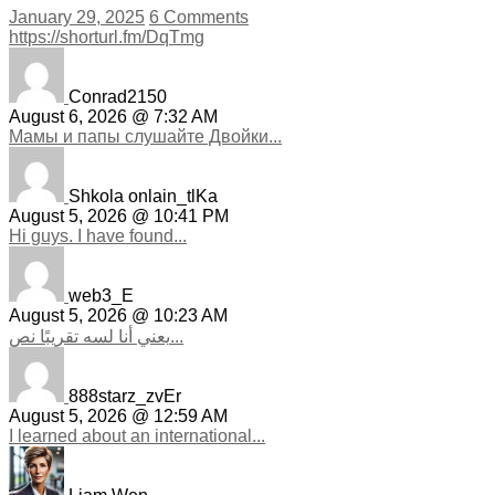
January 29, 2025
6 Comments
https://shorturl.fm/DqTmg
Conrad2150
August 6, 2026 @ 7:32 AM
Мамы и папы слушайте Двойки...
Shkola onlain_tlKa
August 5, 2026 @ 10:41 PM
Hi guys. I have found...
web3_E
August 5, 2026 @ 10:23 AM
يعني أنا لسه تقريبًا نص...
888starz_zvEr
August 5, 2026 @ 12:59 AM
I learned about an international...