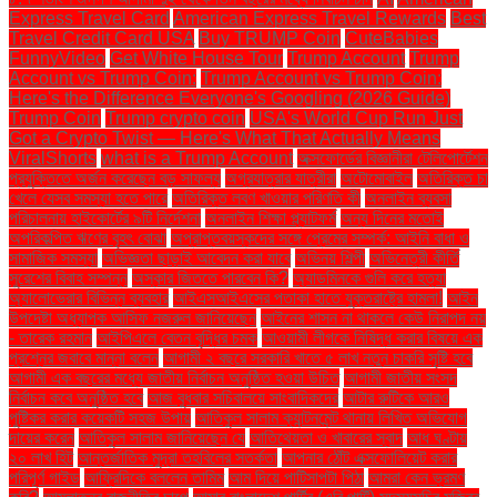
Express Travel Card
American Express Travel Rewards
Best
Travel Credit Card USA
Buy TRUMP Coin
CuteBabies
FunnyVideo
Get White House Tour
Trump Account
Trump
Account vs Trump Coin:
Trump Account vs Trump Coin:
Here's the Difference Everyone's Googling (2026 Guide)
Trump Coin
Trump crypto coin
USA's World Cup Run Just
Got a Crypto Twist — Here's What That Actually Means
ViralShorts
what is a Trump Account
অক্সফোর্ডের বিজ্ঞানীরা টেলিপোর্টেশন
প্রযুক্তিতে অর্জন করেছেন বড় সাফল্য
অগ্রযাত্রার যাত্রীরা
অটোমোবাইল
অতিরিক্ত চা
খেলে যেসব সমস্যা হতে পারে
অতিরিক্ত লবণ খাওয়ার পরিণতি কী
অনলাইন ব্যবসা
পরিচালনায় হাইকোর্টের ৯টি নির্দেশনা
অনলাইন শিক্ষা প্ল্যাটফর্ম
অন্য দিনের মতোই
অপরিকল্পিত ঋণের বৃহৎ বোঝা
অপ্রাপ্তবয়স্কদের সঙ্গে প্রেমের সম্পর্ক: আইনি বাধা ও
সামাজিক সমস্যা
অভিজ্ঞতা ছাড়াই আবেদন করা যাবে
অভিনয় শিল্পী
অভিনেত্রী কীর্তি
সুরেশের বিবাহ সম্পন্ন
অস্কার জিততে পারবেন কি?
অ্যাডমিনকে গুলি করে হত্যা
অ্যালোভেরার বিভিন্ন ব্যবহার
আইএসআইএসের পতাকা হাতে যুক্তরাষ্ট্রে হামলা!
আইন
উপদেষ্টা অধ্যাপক আসিফ নজরুল জানিয়েছেন
আইনের শাসন না থাকলে কেউ নিরাপদ নয়
- তারেক রহমান
আইপিএলে বেতন বৃদ্ধির চমক
আওয়ামী লীগকে নিষিদ্ধ করার বিষয়ে এক
প্রশ্নের জবাবে মান্না বলেন
আগামী ২ বছরে সরকারি খাতে ৫ লাখ নতুন চাকরি সৃষ্টি হবে
আগামী এক বছরের মধ্যে জাতীয় নির্বাচন অনুষ্ঠিত হওয়া উচিত
আগামী জাতীয় সংসদ
নির্বাচন কবে অনুষ্ঠিত হবে
আজ বুধবার সচিবালয়ে সাংবাদিকদের
আটার রুটিকে আরও
পুষ্টিকর করার কয়েকটি সহজ উপায়
আতিকুল সালাম ক্যান্টনমেন্ট থানায় লিখিত অভিযোগ
দায়ের করেন
আতিকুল সালাম জানিয়েছেন যে
আতিথেয়তা ও খাবারের স্বাদ
আধ ঘণ্টায়
২০ লাখ হিট
আন্তর্জাতিক মুদ্রা তহবিলের সতর্কতা
আপনার ঠোঁট এক্সফোলিয়েট করার
পরিপূর্ণ গাইড
আফ্রিদিকে বললেন তামিম
আম দিয়ে পাটিসাপটা পিঠা
আমরা কেন ভ্রমণ