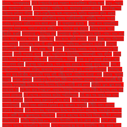
বাতাস ‘অস্বাস্থ্যকর’
ঢাবি উপাচার্যের দুঃখ প্রকাশ অনাকাঙ্ক্ষিত ঘটনার জন্য
তবুও শ্রোতা
হীন বাংলাদেশ বেতার”
তবে আমরাও পরাজিত হব: মাহমুদুর রহমান মান্না"
তরুণ ট্রাম্পের
চরিত্রে দুর্দান্ত স্ট্যান
তরুণ-তরুণীদের অঙ্গ-প্রত্যঙ্গের ক্ষতির প্রবণতা বৃদ্ধি করছে
অ্যালকোহল
তরুণদের নতুন রাজনৈতিক দলের প্রতিষ্ঠাকালীন কমিটির সদস্য সংখ্যা
এখনও চূড়ান্ত হয়নি। তবে জানা গেছে
তা অব্যাহত রয়েছে।
তাজা ফল আমদানিতে
সম্পূরক শুল্ক ৩০ শতাংশ থেকে কমিয়ে ২৫ শতাংশ করা হয়েছে
তাঁদের জন্য আগে
স্ক্রিনিং জরুরি
তাপমাত্রা ৯ ডিগ্রির ঘরে
তাপমাত্রা বৃদ্ধি উদ্ভিদের কার্বন শোষণ বন্ধ করে
দিতে পারে - নতুন গবেষণা
তামিল নাড়ু
তার জন্য আমি দুঃখিত'
তারকা
তারুণ্যের শক্তিতে
‘সব সম্ভব’
তাহসানের কারণেই রোজা ও তার প্রেমিকের ব্রেকআপ হয়েছিল
তিব্বতে
শক্তিশালী ভূমিকম্প
তীব্র হচ্ছে শীত
তুরস্ক
তুরস্কের সরকার থেকে ইস্তানবুলে ফ্রি
ইফতার
তুলসী গ্যাবার্ড বলেন
তৃতীয় প্রান্তিকে ইউসিবির শেয়ারপ্রতি আয় বৃদ্ধি"
তৃতীয়
বিয়ে নিয়ে মুখ খুললেন শাকিব খান
তেঁতুলিয়ায় ৮ ডিগ্রি
ত্বক ও চুল ভালো রাখতে খেতে
হবে যেসব খাবার
ত্রিশের আগে ভেঙে গেল এ আর রহমান ও সায়রা বানুর সংসার
ৎস্য ও
প্রাণিসম্পদ উপদেষ্টা ফরিদা আখতার সম্প্রতি ফেসবুকে যে পোস্টটি দিয়েছেন
থাইল্যান্ডে
৬ মাস ধরে নিখোঁজ বাংলাদেশি যুবক থাই নারীর সঙ্গে হোটেলে পাওয়া গেল!
থাকছে ‘জুলাই
চত্বর’
দশরথ রঙ্গশালা
দিনাজপুরে বিএনপির মিছিলে ককটেল হামলার ঘটনায় আওয়ামী লীগ
দিল্লির মুখ্যমন্ত্রী হিসেবে শপথ নিলেন বিজেপি নেত্রী রেখা গুপ্ত
দীর্ঘদিন অল্প অল্প জ্বর -
অবহেলা নয়
দুই দিন ধরে ইসরায়েল যেভাবে ফিলিস্তিনের গাজার নিরীহ মানুষের ওপর বর্বর
হামলা চালাচ্ছে
দুই দেশের নেতাদের কঠোর প্রতিক্রিয়া"
দুই বছর পর আবার শুরু হলো
জাহাজ রপ্তানি
দুটোই সমান গুরুত্বপূর্ণ মনে করে"
দুধ বিক্রেতা থেকে সেনার
লেফটেন্যান্ট!
দুর্নীতি দমন কমিশন (দুদক) এর আবেদন অনুযায়ী
দুর্নীতি দমন কমিশন
(দুদক) গতকাল
দুর্বল ব্যাংকের গ্রাহকদের উদ্দেশে বাংলাদেশ ব্যাংকের গভর্নরের আশ্বাস
দেড় কোটি টাকা আত্মসাতের অভিযোগ"
দেশকে ধ্বংসের পথে নিয়ে গিয়ে আ.লীগ নেতারা
পালিয়েছেন"
দেশীয় সয়াবিনের ৮০ শতাংশ উৎপাদিত হয় যে জেলা থেকে
দেশে দেশে
রমজান পালনে সাংস্কৃতিক ভিন্নতা
দেশে প্রথমবারের মতো উদযাপিত হচ্ছে কৃষক দিবস