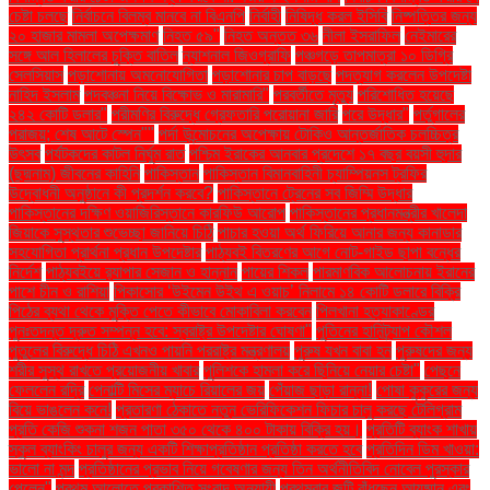
চেষ্টা চলছে
নির্বাচনে বিলম্ব মানবে না বিএনপি
নির্বাহী
নিষিদ্ধ করল ইসিবি
নিষ্পত্তির জন্য
২০ হাজার মামলা অপেক্ষমাণ
নিহত ৫৯"
নিহত অন্তত ৩৬
নীলা ইসরাফিল
নেইমারের
সঙ্গে আল হিলালের চুক্তি বাতিল
ন্যাশনাল জিওগ্রাফি
পঞ্চগড়ে তাপমাত্রা ১০ ডিগ্রি
সেলসিয়াস
পড়াশোনায় অমনোযোগিতা
পড়াশোনার চাপ বাড়ছে
পদত্যাগ করলেন উপদেষ্টা
নাহিদ ইসলাম
পদবঞ্চনা নিয়ে বিক্ষোভ ও মারামারি"
পরবর্তীতে মৃত্যু
পরিশোধিত হয়েছে
২৪২ কোটি ডলার"
পরীমণির বিরুদ্ধে গ্রেফতারি পরোয়ানা জারি
পরে উদ্ধার"
পর্তুগালের
পরাজয়; শেষ আটে স্পেন""
পর্দা উন্মোচনের অপেক্ষায় টোকিও আন্তর্জাতিক চলচ্চিত্র
উৎসব
পর্যটকদের কাটল নির্ঘুম রাত
পশ্চিম ইরাকের আনবার প্রদেশে ১৭ বছর বয়সী হুদার
(ছদ্মনাম) জীবনের কাহিনি
পাকিস্তান
পাকিস্তান বিমানবাহিনী চ্যাম্পিয়নস ট্রফির
উদ্বোধনী অনুষ্ঠানে কী প্রদর্শন করবে?
পাকিস্তানে ট্রেনের সব জিম্মি উদ্ধার
পাকিস্তানের দক্ষিণ ওয়াজিরিস্তানে কারফিউ আরোপ
পাকিস্তানের প্রধানমন্ত্রীর খালেদা
জিয়াকে সুস্থতার শুভেচ্ছা জানিয়ে চিঠি
পাচার হওয়া অর্থ ফিরিয়ে আনার জন্য কানাডার
সহযোগিতা প্রার্থনা প্রধান উপদেষ্টার
পাঠ্যবই বিতরণের আগে নোট-গাইড ছাপা বন্ধের
নির্দেশ
পাঠ্যবইয়ে র‍্যাপার সেজান ও হান্নান
পায়ের শিকল
পারমাণবিক আলোচনায় ইরানের
পাশে চীন ও রাশিয়া
পিকাসোর ‘উইমেন উইথ এ ওয়াচ’ নিলামে ১৪ কোটি ডলারে বিক্রি
পিঠের ব্যথা থেকে মুক্তি পেতে কীভাবে মোকাবিলা করবেন
পিলখানা হত্যাকাণ্ডের
পুনঃতদন্ত দ্রুত সম্পন্ন হবে: স্বরাষ্ট্র উপদেষ্টার ঘোষণা"
পুতিনের হানিট্র্যাপ কৌশল
পুতুলের বিরুদ্ধে চিঠি এখনও পায়নি পররাষ্ট্র মন্ত্রণালয়
পুরুষ যখন বাবা হন
পুরুষদের জন্য
শরীর সুস্থ রাখতে প্রয়োজনীয় খাবার
পুলিশকে হামলা করে ছিনিয়ে নেয়ার চেষ্টা"
পেছনে
ফেললেন রদ্রি
পেনাল্টি মিসের ম্যাচে রিয়ালের জয়
পেঁয়াজ ছাড়া রান্না!
পোষা কুকুরের জন্য
বিয়ে ভাঙলেন কনে!
প্রতারণা ঠেকাতে নতুন ভেরিফিকেশন ফিচার চালু করছে টেলিগ্রাম
প্রতি কেজি শুকনা শজন পাতা ৩৫০ থেকে ৪০০ টাকায় বিক্রি হয়।
প্রতিটি ব্যাংক শাখায়
স্কুল ব্যাংকিং চালুর জন্য একটি শিক্ষাপ্রতিষ্ঠান প্রতিষ্ঠা করতে হবে
প্রতিদিন ডিম খাওয়া:
ভালো না মন্দ
প্রতিষ্ঠানের প্রভাব নিয়ে গবেষণার জন্য তিন অর্থনীতিবিদ নোবেল পুরস্কার
পেলেন"
প্রথম আলোতে প্রকাশিত সংবাদ অনুযায়ী
প্রথমবার জুটি বাঁধছেন আয়ুষ্মান এবং