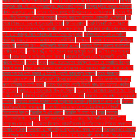
শান্তি এবং স্থিতিশীলতার জন্য
বিশ্বের ৭০ ভাষায় 'আমি তোমাকে ভালোবাসি'
বিশ্বের
অন্যতম শীর্ষ ধনী এবং যুক্তরাষ্ট্রের প্রভাবশালী ব্যক্তি
বিশ্বের দূষিত শহরের তালিকায়
পঞ্চম অবস্থানে ঢাকা
বিশ্বের ধনীতম রাজা: থাইল্যান্ডের মহা ভাজিরালংকর্ন
বিশ্বের শীর্ষ
১০ ধনীর শিক্ষাগত যোগ্যতা কতটুকু
বিশ্বের সবচেয়ে মূল্যবান কোম্পানি এনভিডিয়া
বিষ
খেয়ে শিক্ষকের বিরুদ্ধে হত্যাচেষ্টা মামলা
বিসিবির ঘোষণা
বুয়েট শিক্ষার্থীকে গাড়িচাপার
ঘটনায় ডোপ টেস্টের পর তিন আসামি আদালতে হাজির"
বুশরা বিবি: দাবায় যখন সৈন্য হারায়
বৃষ্টি ও তাপমাত্রা নিয়ে আবহাওয়া অফিসের নতুন বার্তা
বেক্সিমকোর ব্যাংক ও আর্থিক
প্রতিষ্ঠানে দায়-দেনা ৫০ হাজার ৫০০ কোটি টাকা
বেলিংহাম
বেসরকারি ব্যাংকে ছাঁটাইয়ের
আতঙ্ক
বৈদেশিক ঋণ - প্রতিশ্রুতি কমেছে ৬৭%
বৈরুতের বিমান হামলায় বাংলাদেশি
নাগরিকের মৃত্যু
ব্রাজিল রাউন্ড অফ ৩২-এ কার মুখোমুখি হবে?
ব্রিটিশ লেখক সামান্থা
হার্ভে
ব্র্যাক ব্যাংকে অফিসার পদে নিয়োগ
ভাইরাল ভিডিওর সেই ‘রহস্যময়ী’ তরুণীর
পরিচয় মিলেছে
ভাইরাস
ভারত
ভারত বাংলাদেশের পরিস্থিতি নিয়ে যে অযাচিত উদ্বেগ
প্রকাশ করছে
ভারত ম্যাচের জন্য বাংলাদেশ দলের ২৪ সদস্যের তালিকা: কারা আছেন?
ভারত সফরের দলে হামজা ও ইতালি প্রবাসী ফাহমেদুল ইসলাম
ভারত সীমান্তে
বিএসএফের ধরপাকড়
ভারতীয় রুপি ইতিহাসের সর্বনিম্ন দরে
ভারতীয় সংস্থাগুলো যেসব
পণ্য রাশিয়ায় রপ্তানি করছে
ভারতে কংগ্রেস নেত্রী হিমানী নারওয়াল হত্যায় প্রেমিক
গ্রেফতার
ভারতে চালু হতে যাচ্ছে উড়ন্ত ট্যাক্সি
ভারতে হোলির আগে ঢেকে দেওয়া হচ্ছে
১০টি মসজিদ
ভারতের অযাচিত উদ্বেগ এবং দ্বিচারিতা
ভারতের চালের রপ্তানি মূল্য হ্রাস
পেয়েছে
ভারতের জাতীয় পতাকা পায়ে মাড়ানোর ভাইরাল ছবি নিয়ে যা জানা গেল
ভারতের
পররাষ্ট্রমন্ত্রী এস জয়শঙ্কর
ভালোবাসা দিবসে যমুনায় পড়ে নিখোঁজ চার শিক্ষার্থীর
তিনজনকে উদ্ধার
ভিটামিন ই-এর গুরুত্ব
ভিটামিন বি কমপ্লেক্স
ভ্যাট
মঙ্গলবার
এইচএসসির ফল প্রকাশ
মদ্যপ অবস্থায় গাড়ি চালাতে গিয়ে আটকের ভিডিওটি ড.
ইউনূসের মেয়ের নয়
মধ্যরাতে বিক্ষোভ: জাহাঙ্গীরনগর বিশ্ববিদ্যালয়ে শিবিরের প্রকাশ্যে
আসার প্রতিবাদ
মনোযোগ ও স্মৃতিশক্তি বাড়াতে ৯টি সহজ ব্যায়াম
ময়েশ্চারাইজার মেখেও
ত্বক শুষ্ক হলে দ্রুত যা করবেন
মরে যেতে চাই’: ইসরায়েলি আগ্রাসনে শিশুদের মানসিক