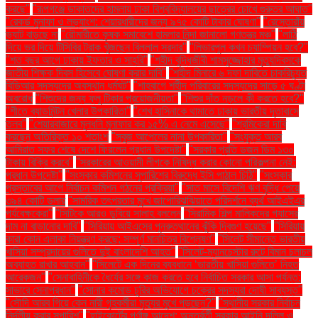
করছে"
"রূপগঞ্জে ডাকাতদের হামলায় ঢাকা বিশ্ববিদ্যালয়ের ছাত্রের চোখে গুরুতর আঘাত"
"রেকর্ড মুনাফা ও লভ্যাংশ: শেয়ারধারীদের জন্য ৯৭৫ কোটি টাকার ঘোষণা"
"রেস্তোরাঁয়
ভ্যাট বাড়ছে না
"রৌমারীতে কৃষক সমাবেশে হামলার নিন্দা জানালো গণতন্ত্র মঞ্চ"
"লাঠি
দিয়ে ভর দিয়ে টিসিবির ট্রাক খুঁজছেন বিল্লাল সরদার"
"লিভারপুল কখন চ্যাম্পিয়ন হবে?"
"শত বছর আগে ঢাকায় ইফতার ও সাহ্‌রি"
"শহীদ বুদ্ধিজীবী শামসুজ্জোহার মৃত্যুদিবসকে
জাতীয় শিক্ষক দিবস হিসেবে ঘোষণা করার দাবি"
"শহীদ মিনারে ৬ দফা দাবিতে চাকরিচ্যুত
বিডিআর সদস্যদের অবস্থান ধর্মঘট"
"শাহবাগে শহীদ পরিবারের সদস্যদের সাড়ে ৫ ঘণ্টা
অবরোধ
"শিশুদের জন্য ফ্লু টিকার প্রয়োজনীয়তা"
"শিশুর দাঁত নড়লে কী করতে হবে?"
"শীতে ব্যাডমিন্টন খেলার উপকারিতা"
"শেখ হাসিনাকে থামাতে ঢাকায় ভারতীয় দূতাবাসে
তলব"
"শেয়ারবাজারে মূলধনি মুনাফার কর ১৫% এ নেমে এসেছে"
"শ্রমিকেরা দাবি
করছেন অতিরিক্ত ১০ শতাংশ
"সবুজ আপেলের নানা উপকারিতা"
"সংযুক্ত আরব
আমিরাত সফর শেষে দেশে ফিরলেন প্রধান উপদেষ্টা"
"সরকার প্রতি ডজন ডিম ১৩০
টাকায় বিক্রি করবে"
"সরকারের আওয়ামী লীগকে নিষিদ্ধ করার কোনো পরিকল্পনা নেই:
প্রধান উপদেষ্টা"
"সংস্কার কমিশনের সুপারিশের বিরুদ্ধে ইসি পাঠাল চিঠি"
"সংস্কার
প্রস্তাবের আগে নির্বাচন কমিশন গঠনের প্রক্রিয়া"
"সাত মাসে বিদেশি ঋণ বৃদ্ধি পেয়ে
৩৯৪ কোটি ডলার
"সামরিক তৎপরতার মুখে জাপোরিঝঝিয়াতে পরিদর্শনে ব্যর্থ আইএইএর
পর্যবেক্ষকেরা"
"সিটিকে আরও ডুবিয়ে সালাহ বললেন
"সিরামিক শিল্প মালিকদের গ্যাসের
দাম না বাড়ানোর দাবি"
"সিরিয়ায় আইএসের পুনরুত্থানের ঝুঁকি দ্বিগুণ হয়েছে"
"সিরিয়ায়
কারা কোন এলাকা নিয়ন্ত্রণ করছে: সম্পূর্ণ মানচিত্র বিশ্লেষণ"
"সিলেট সীমান্তে ভারতীয়
খাসিয়া সম্প্রদায়ের গুলিতে দুই বাংলাদেশি আহত"
"সিলেট-ম্যানচেস্টার রুটে বিমান চলাচল
অব্যাহত রাখার আহ্বান"
"সিলেটে এক দিনের ব্যবধানে ‘ভারতীয় খাসিয়া গু‌লিতে’ নিহত
আরেকজন"
"সেনাবাহিনীকে ধৈর্যের সঙ্গে কাজ করতে হবে নির্বাচিত সরকার আসা পর্যন্ত:
সাভারে সেনাপ্রধান"
"সোনার কমোড চুরির অভিযোগে চক্রের সদস্যরা দোষী সাব্যস্ত"
"সৌদি আরব গিয়ে কেন নারী গৃহকর্মীরা মৃত্যুর মুখে পড়ছেন?"
"স্থানীয় সরকার নির্বাচন
নির্দলীয় করার সুপারিশ"
"হাইকোর্টের পূর্ণাঙ্গ আদেশ: অন্তর্বর্তী সরকার আইনি দলিল ও