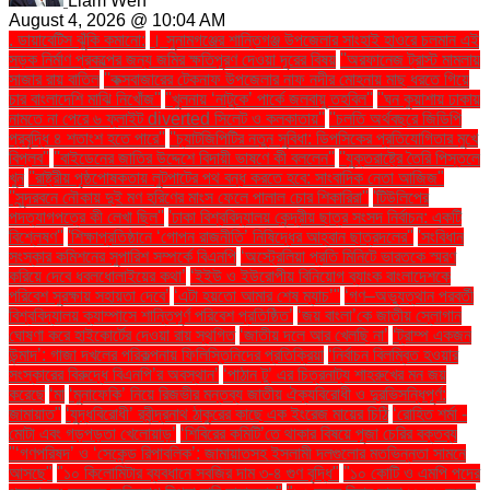
Liam Wen
August 4, 2026 @ 10:04 AM
. ডায়াবেটিস ঝুঁকি কমানো:
। সুনামগঞ্জের শান্তিগঞ্জ উপজেলার সাংহাই হাওরে চলমান এই
সড়ক নির্মাণ প্রকল্পের জন্য জমির ক্ষতিপূরণ দেওয়া দূরের বিষয়
''অরফানেজ ট্রাস্ট মামলায়
সাজার রায় বাতিল
''কক্সবাজারের টেকনাফ উপজেলার নাফ নদীর মোহনায় মাছ ধরতে গিয়ে
চার বাংলাদেশি মাঝি নিখোঁজ''
''খুলনায় ‘নাটুকে’ পার্কে জলবায়ু তহবিল''
''ঘন কুয়াশায় ঢাকায়
নামতে না পেরে ৬ ফ্লাইট diverted সিলেট ও কলকাতায়''
''চলতি অর্থবছরে জিডিপি
প্রবৃদ্ধি ৪ শতাংশ হতে পারে''
''চ্যাটজিপিটির নতুন সুবিধা: ডিপসিকের প্রতিযোগিতার মুখে
বিপ্লব''
''বাইডেনের জাতির উদ্দেশে বিদায়ী ভাষণে কী বললেন''
''যুক্তরাষ্ট্রে তৈরি পিস্তলে
খুন
''রাষ্ট্রীয় পৃষ্ঠপোষকতায় লুটপাটের পথ বন্ধ করতে হবে: সাংবাদিক নেতা আজিজ"
''সুন্দরবনে নৌকায় দুই মণ হরিণের মাংস ফেলে পালাল চোর শিকারিরা''
'টিউলিপের
পদত্যাগপত্রে কী লেখা ছিল''
'ঢাকা বিশ্ববিদ্যালয় কেন্দ্রীয় ছাত্র সংসদ নির্বাচন: একটি
বিশ্লেষণ''
'শিক্ষাপ্রতিষ্ঠানে ‘গোপন রাজনীতি’ নিষিদ্ধের আহ্বান ছাত্রদলের''
'সংবিধান
সংস্কার কমিশনের সুপারিশ সম্পর্কে বিএনপি
‘অস্ট্রেলিয়া প্রতি মিনিটে ভারতকে স্মরণ
করিয়ে দেবে ধবলধোলাইয়ের কথা’
‘ইইউ ও ইউরোপীয় বিনিয়োগ ব্যাংক বাংলাদেশকে
পরিবেশ সুরক্ষায় সহায়তা দেবে’
‘এটা হয়তো আমার শেষ ম্যাচ’"
‘গণ–অভ্যুত্থান পরবর্তী
বিশ্ববিদ্যালয় ক্যাম্পাসে শান্তিপূর্ণ পরিবেশ প্রতিষ্ঠিত’
‘জয় বাংলা’কে জাতীয় স্লোগান
ঘোষণা করে হাইকোর্টের দেওয়া রায় স্থগিত
‘জাতীয় দলে আর খেলছি না’
‘ট্রাম্প একজন
উন্মাদ’: গাজা দখলের পরিকল্পনায় ফিলিস্তিনিদের প্রতিক্রিয়া
‘নির্বাচন বিলম্বিত হওয়ার
সংস্কারের বিরুদ্ধে বিএনপি’র অবস্থান’
‘পাঠান টু’ এর চিত্রনাট্য শাহরুখের মন জয়
করেছে
‘মা
‘মুনাফেকি’ নিয়ে রিজভীর মন্তব্য জাতীয় ঐক্যবিরোধী ও দুরভিসন্ধিপূর্ণ:
জামায়াত"
‘যুদ্ধবিরোধী’ রবীন্দ্রনাথ ঠাকুরের কাছে এক ইংরেজ মায়ের চিঠি
‘রোহিত শর্মা -
মোটা এবং গড়পড়তা খেলোয়াড়’
‘শিবিরের কমিটি’তে থাকার বিষয়ে পূজা চেরির বক্তব্য
"‘গণপরিষদ’ ও ‘সেকেন্ড রিপাবলিক’: জামায়াতসহ ইসলামী দলগুলোর মতভিন্নতা সামনে
আসছে"
"১০ কিলোমিটার ব্যবধানে সবজির দাম ৩-৪ গুণ বৃদ্ধি"
"১০ কোটি ও এমপি পদের