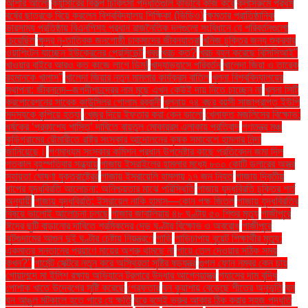
আশার আলো
ক্যান্সারের বিকল্প চিকিৎসা পদ্ধতিগুলি কীভাবে কাজ করে
ক্লাসরুমে প্রথম
বর্ষের ছাত্রকে বিয়ে করলেন বিশ্ববিদ্যালয় শিক্ষিকা (ভিডিও)
ক্ষমতার প্রাতিষ্ঠানিক
ভারসাম্য প্রতিষ্ঠায় বিএনপিসহ প্রধান রাজনৈতিক দলগুলো সংবিধানে যে পরিবর্তনগুলো
চেয়েছিল
ক্ষুদ্র নৃ-তাত্বিক জনগোষ্ঠী চাকমাদের জীবনযাত্রা
খনিজ চুক্তির জন্য শুক্রবার
ওয়াশিংটন যাচ্ছেন ইউক্রেনের প্রেসিডেন্ট
খবর
খরচ কত?
খরচ বহন করেছে বিসিসিআই"
খাওয়ার বাইরে আরও কত কাজে লাগে ডিম!
খাদ্যাভ্যাসে পরিবর্তন
খালেদা জিয়া ও তারেক
রহমানকে খালাস''
খালেদা জিয়ার নতুন মামলার কার্যক্রম বাতিল
খুলনা বিশ্ববিদ্যালয়ের
স্থাপনা: জীবনানন্দ–জগদীশচন্দ্রের নাম মুছে এখন কেউই দায় নিতে চাচ্ছেন না
খুলনা সিটি
করপোরেশনের সাবেক কাউন্সিলর গোলাম রব্বানী
খুলনায় ৭৪ বছর বয়সী সাজাপ্রাপ্ত ইউপি
সদস্যকে কুপিয়ে হত্যা
খেজুর দিয়ে ইফতার করা কেন ভালো
খেলাফত মজলিসের বিক্ষোভ:
ধর্ষকের ‘প্রকাশ্যে শাস্তি’ দাবিতে বায়তুল মোকাররম এলাকায় প্রতিবাদ
গণতন্ত্র মঞ্চ
কুড়িগ্রামের রৌমারীতে রাষ্ট্র সংস্কার আন্দোলনের কৃষক সমাবেশে হামলার নিন্দা
জানিয়েছে।
গণমাধ্যম সংস্কার কমিশন প্রধান উপদেষ্টার কাছে প্রতিবেদন জমা দিল
গতকাল বৃহস্পতিবার সন্ধ্যায়
গাজায় ইসরাইলের হামলার মধ্যে ৮০০ কোটি ডলারের অস্ত্র
সহায়তা ঘোষণা যুক্তরাষ্ট্রের
গাজায় ইসরায়েলি হামলায় ১৭ জন নিহত
গাজায় দ্বিতীয়
ধাপের যুদ্ধবিরতি আলোচনা: অনিশ্চয়তার মাঝে পরিস্থিতি
গাজায় যুদ্ধবিরতি চুক্তির শর্ত
অনুযায়ী
গাজায় যুদ্ধবিরতি: ইসরায়েল নাকি হামাস—কোন পক্ষ জিতল
গাজায় যুদ্ধবিরতির
বিষয়ে ভালোই আলোচনা চলছে
গাজার জাবালিয়ায় ৪৮ ঘণ্টায় ৫০ শিশুর মৃত্যু
গাজীপুরে
ঈদের ছুটি বাড়ানোর দাবিতে শ্রমিকদের দেড় ঘণ্টার বিক্ষোভ ও অবরোধ
গাজীপুরে
ঝুটগুদামের আগুন দুই ঘণ্টার চেষ্টায় নিয়ন্ত্রণে
গাড়ি
গাড়িচাপায় বুয়েট শিক্ষার্থীর মৃত্যু:
একমাত্র সন্তানের প্রয়াণে মায়ের অশ্রু থামছে না
গায়ে তেল দেওয়ার সঠিক সময়
কখন?"
গার্মেন্ট সেক্টরে নতুন করে অস্থিরতা সৃষ্টির ষড়যন্ত্র
গুগল ফোন নম্বর কেন চায়
গোয়ালন্দে মা ইলিশ রক্ষায় অভিযানে ট্রলারে উদ্ধার আগ্নেয়াস্ত্র
গ্যাসের দাম বৃদ্ধি
পোশাক খাতে উদ্বেগের সৃষ্টি করেছে
গ্রেফতার
ঘন কুয়াশায় বেড়েছে শীতের অনুভূতি
ঘন
ঘন আঙুল মটকালে হতে পারে যে ক্ষতি
ঘরে বসেই ভ্রুর আকার ঠিক করার সহজ পদ্ধতি