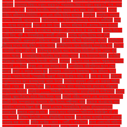
রাশমিকা
প্রথমবার বিমানে ভ্রমণ করছেন? প্রথমবার বিমানে ভ্রমণ করছেন? সঙ্গে যেসব
জিনিস নেবেন না
প্রধান উপদেষ্টার সময়সীমা মাথায় রেখে কাজ করছি: সিইসি"
প্রধান
নির্বাচন কমিশনার (সিইসি) এ এম এম নাসির উদ্দিন বলেছেন
প্রযুক্তি
প্রযুক্তি ব্যবহার
প্রশ্ন ইসলামী আন্দোলনের"
প্রাইমমুভার ও ট্রেইলরশ্রমিকদের আবারও কর্মবিরতি
প্রায়
১৯ লাখের মতো মানুষ
প্রায় এক মাস হলো
ফজলে করিমের দুই ছেলের বিদেশ যাওয়ার
ওপর নিষেধাজ্ঞা
ফাঙ্গাস বা ছত্রাকের আক্রমণ রোধের জন্য যা করতে হবে
ফার্মের ডিম না
দেশি ডিম: পুষ্টি ও উপকারিতায় কোনটি এগিয়ে?
ফার্মের মুরগির ডিমের দাম বৃদ্ধি
ফিজিওথেরাপি -গুরুত্বপূর্ণ চিকিৎসা পদ্ধতি
ফিফার বর্ষসেরা ভিনিসিয়ুস জুনিয়র
ফিলিস্তিনি
বন্দীদের মধ্যে কারা মুক্তি পেতে পারে?
ফিলিস্তিনে আল জাজিরার সম্প্রচার বন্ধ
ফুটবলে
গোলটাই থাকে বেশি মনে
ফেইসবুকে ছড়িয়ে পড়া যশোরের ভিডিওটি ছিল ‘যেমন খুশি
তেমন সাজো’
ফেব্রুয়ারিতে বিএনপির মাঠে নামার ঘোষণা
ফের উত্তাল সিরিয়া
ফেলানীর
পরিবারের দায়িত্ব নিলেন উপদেষ্টা আসিফ
ফেসবুক
ফ্যাশনে তাক লাগাতে পুরুষদের মানতে
হবে এই ১০ টিপস
ফ্রিদা এবং তার ব্যথার চিত্র
ফ্লোরিডায় নারীশক্তির মধ্যে সেরা
জায়েদ
ফ্ল্যাট ও ব্যাংক হিসাব জব্দ
বইমেলায় তৌহিদুল ইসলামের ‘বিয়ে বাড়িতে ইয়ে’
বছরের প্রথম দিনেই ‘স্বৈরাচারী অঞ্জনা’ নিয়ে ফিরছেন মনির খান
বন্ধ বহু সড়ক
বরিশালে
চ্যাম্পিয়নদের বরণ জনসমুদ্রের আনন্দ উৎসব
বর্তমানে বায়ুদূষণ এমন এক ভয়াবহ পর্যায়ে
পৌঁছে গেছে যে
বললেন ট্রাম্প
বস্ত্র ও পোশাক খাতে গ্যাসের দাম বাড়ানোর পরিকল্পনা
স্থগিতের আহ্বান
বাকৃবিতে ১২০০ শিক্ষার্থীর অংশগ্রহণে ছাত্রশিবিরের গণইফতার
বাঙালি
জাতির আত্মগৌরবের মহান বিজয় দিবস আজ
বাঙালি নারীর পোশাক এবং ফ্যাশন সচেতনতা
বাঙালি হিন্দু সম্প্রদায়ের অন্যতম ধর্মীয় উৎসব লক্ষ্মীপূজা আজ
বাচ্চাকে খাওয়ানোর সময়
মোবাইল ফোনের বিকল্প কী?
বাজারে এসেছে গিগাবাইটের কৃত্রিম বুদ্ধিমত্তাযুক্ত
মাদারবোর্ড
বাজারে খেজুরের দাম ১
বাজারে নতুন স্টাইলিশ স্মার্টফোন ইনফিনিক্স হট ৫০
প্রো প্লাস
বাণিজ্য উপদেষ্টা শেখ বশিরউদ্দীন বলেছেন
বাবা-মায়ের অনুমতি ছাড়া ফেসবুক
ব্যবহার করা যাবে না
বার্ষিক সর্বোচ্চ বেতন ১ কোটি ৭ লাখ টাকা"
বাংলা একাডেমি সাহিত্য