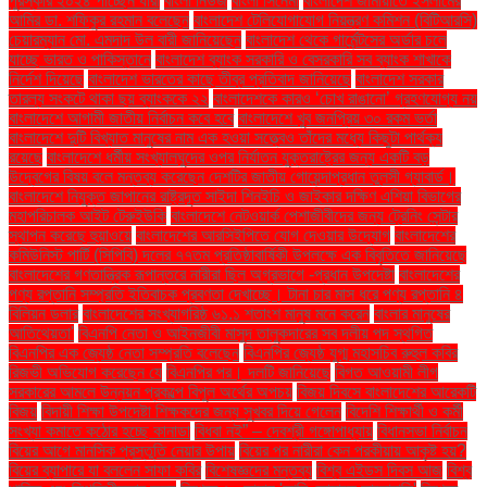
পুরস্কার ২০২৪ পাচ্ছেন যাঁরা
বাংলা নিউজ
বাংলা সিনেমা
বাংলাদেশ জামায়াতে ইসলামের
আমির ডা. শফিকুর রহমান বলেছেন
বাংলাদেশ টেলিযোগাযোগ নিয়ন্ত্রণ কমিশন (বিটিআরসি)
চেয়ারম্যান মো. এমদাদ উল বারী জানিয়েছেন
বাংলাদেশ থেকে গার্মেন্টসের অর্ডার চলে
যাচ্ছে ভারত ও পাকিস্তানে
বাংলাদেশ ব্যাংক সরকারি ও বেসরকারি সব ব্যাংক শাখাকে
নির্দেশ দিয়েছে
বাংলাদেশ ভারতের কাছে তীব্র প্রতিবাদ জানিয়েছে
বাংলাদেশ সরকার
তারল্য সংকটে থাকা ছয় ব্যাংককে ২২
বাংলাদেশকে কারও ‘চোখ রাঙানো’ গ্রহণযোগ্য নয়
বাংলাদেশে আগামী জাতীয় নির্বাচন কবে হবে
বাংলাদেশে খুব জনপ্রিয় ৩০ রকম ভর্তা
বাংলাদেশে দুটি বিখ্যাত মানুষের নাম এক হওয়া সত্ত্বেও তাঁদের মধ্যে কিছুটা পার্থক্য
রয়েছে
বাংলাদেশে ধর্মীয় সংখ্যালঘুদের ওপর নির্যাতন যুক্তরাষ্ট্রের জন্য একটি বড়
উদ্বেগের বিষয় বলে মন্তব্য করেছেন দেশটির জাতীয় গোয়েন্দাপ্রধান তুলসী গ্যাবার্ড।
বাংলাদেশে নিযুক্ত জাপানের রাষ্ট্রদূত সাইদা শিনইচি ও জাইকার দক্ষিণ এশিয়া বিভাগের
মহাপরিচালক আইট টেরুইউকি
বাংলাদেশে নেটওয়ার্ক পেশাজীবীদের জন্য ট্রেনিং সেন্টার
স্থাপন করেছে হুয়াওয়ে
বাংলাদেশের আরসিইপিতে যোগ দেওয়ার উদ্যোগ
বাংলাদেশের
কমিউনিস্ট পার্টি (সিপিবি) দলের ৭৭তম প্রতিষ্ঠাবার্ষিকী উপলক্ষে এক বিবৃতিতে জানিয়েছে
বাংলাদেশের গণতান্ত্রিক রূপান্তরে নারীরা ছিল অগ্রভাগে -প্রধান উপদেষ্টা
বাংলাদেশের
পণ্য রপ্তানি সম্প্রতি ইতিবাচক প্রবণতা দেখাচ্ছে। টানা চার মাস ধরে পণ্য রপ্তানি ৪
বিলিয়ন ডলার
বাংলাদেশের সংখ্যাগরিষ্ঠ ৬১.১ শতাংশ মানুষ মনে করেন
বাংলার মানুষের
আতিথেয়তা'
বিএনপি নেতা ও আইনজীবী মাসুদ তালুকদারের সব দলীয় পদ স্থগিত
বিএনপির এক জ্যেষ্ঠ নেতা সম্প্রতি বলেছেন
বিএনপির জ্যেষ্ঠ যুগ্ম মহাসচিব রুহুল কবির
রিজভী অভিযোগ করেছেন যে
বিএনপির পর। দলটি জানিয়েছে
বিগত আওয়ামী লীগ
সরকারের আমলে উন্নয়ন প্রকল্পে বিপুল অর্থের অপচয়
বিজয় দিবসে বাংলাদেশের আরেকটি
বিজয়
বিদায়ী শিক্ষা উপদেষ্টা শিক্ষকদের জন্য সুখবর দিয়ে গেলেন
বিদেশি শিক্ষার্থী ও কর্মী
সংখ্যা কমাতে কঠোর হচ্ছে কানাডা
বিধবা নই” – দেবশ্রী গঙ্গোপাধ্যায়
বিধানসভা নির্বাচন
বিয়ের আগে মানসিক প্রস্তুতি নেয়ার উপায়
বিয়ের পর নারীরা কেন পরকীয়ায় আকৃষ্ট হয়?
বিয়ের ব্যাপারে যা বললেন সাফা কবির
বিশেষজ্ঞদের মন্তব্য
বিশ্ব এইডস দিবস আজ
বিশ্ব