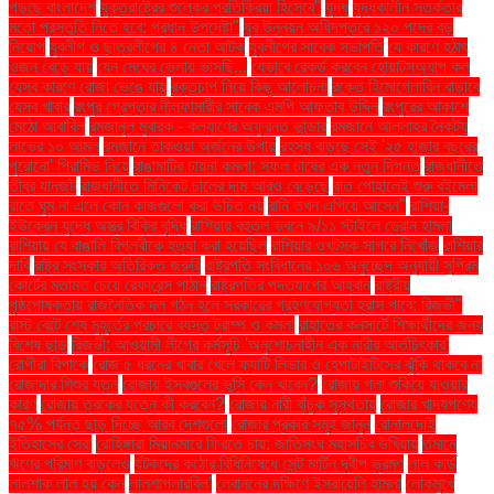
পড়ছে বাংলাদেশ
যুক্তরাষ্ট্রের শুল্কের প্রতিক্রিয়া হিসেবে"
যুদ্ধ
যুদ্ধকালীন সতর্কতার
মতো প্রস্তুতি নিতে হবে: প্রধান উপদেষ্টা"
যুব উন্নয়ন অধিদপ্তরে ১২০ পদের বড়
নিয়োগ
যুবলীগ ও ছাত্রলীগের ৪ নেতা আটক
যুবলীগের সাবেক সভাপতি
যে কারণে হঠাৎ
ওজন বেড়ে যায়
যেন মেঘের ভেলায় ভাসছি...
যেভাবে রেকর্ড করবেন হোয়াটসঅ্যাপ কল
যেসব কারণে রোজা ভেঙে যায়
রক্তচাপ নিয়ে কিছু আলোচনা
রক্তে হিমোগ্লোবিন বাড়াবে
যেসব খাবার
রংপুর গ্রেপ্তার নীলফামারীর সাবেক এমপি আফতাব উদ্দিন
রংপুরের আকাশে
মেঠো আবাবিল
রমজানুল মুবারক - কল্যাণের অফুরন্ত ভান্ডার
রমজানে আল্লাহর নৈকট্য
লাভের ১০ আমল
রমজানে তাকওয়া অর্জনের উপায়
রহস্য বাড়ছে সেই '২৫ হাজার বছরের
পুরোনো' পিরামিড নিয়ে
রাঙামাটির চায়না কমলা: সফল চাষের এক নতুন দিগন্ত
রাজধানীতে
তীব্র যানজট
রাজধানীতে মিনিকেট চালের দাম আরও বেড়েছে
রাত পোহালেই শুরু বইমেলা
রাতে ঘুম না এলে কোন কাজগুলো করা উচিত নয়
রানি তখন এগিয়ে আসেন"
রাশিয়া-
ইউক্রেন যুদ্ধে অস্ত্র বিক্রি বৃদ্ধি
রাশিয়ায় বহুতল ভবনে ৯/১১ স্টাইলে ড্রোন হামলা
রাশিয়ায় যে বাঙালি বিপ্লবীকে হত্যা করা হয়েছিল
রাশিয়ার ওখটস্ক সাগরে নিখোঁজ
রাশিয়ার
দাবি
রাষ্ট্র সংস্কার অতিরিক্ত জরুরি
রাষ্ট্রপতি সংবিধানের ১০৬ অনুচ্ছেদ অনুযায়ী সুপ্রিম
কোর্টের মতামত চেয়ে রেফারেন্স পাঠান
রাষ্ট্রপতির পদত্যাগের আহ্বান
রাষ্ট্রীয়
পৃষ্ঠপোষকতায় রাজনৈতিক দল গঠন হলে সরকারের গ্রহণযোগ্যতা হ্রাস পাবে: রিজভী"
রাস্ট বেল্টে শেষ মুহূর্তের প্রচারে ব্যস্ত ট্রাম্প ও কমলা
রাহাতের কনসার্টে শিক্ষার্থীদের জন্য
বিশেষ ছাড়
রিজভী: আওয়ামী লীগের কর্মসূচি 'অনুশোচনাহীন এক নারীর আর্তচিৎকার'
রোগীরা বিপাকে
রোজ ৫ ধরনের খাবার খেলে ফ্যাটি লিভার ও হেপাটাইটিসের ঝুঁকি থাকবে না
রোজাদার শিশুর যত্ন
রোজায় ইসবগুলের ভুসি কেন খাবেন?
রোজায় গলা শুকিয়ে যাওয়ার
কারণ
রোজায় ত্বকের যত্নে কী করবেন?
রোজায় নারী বাঁচুক সুস্থতায়
রোজার খাদ্যপণ্যে
৭৫% পর্যন্ত ছাড় দিচ্ছে আরব দেশগুলো
রোজার প্রকার সমূহ জানুন
রোনালদোই
ইতিহাসের সেরা
রোহিঙ্গারা মিয়ানমারে ফিরতে চায়: জাতিসংঘ মহাসচিব উখিয়ায়
র্তমানে
ঋণের পরিমাণ বাড়লেও
র্যটকদের কঠোর বিধিনিষেধে সেন্ট মার্টিন দ্বীপ ভ্রমণ
লাল কার্ড
লালশাক লাল হয় কেন
লালশাপলারবিল'
লেবাননের দক্ষিণে ইসরায়েলি হামলা
লোকমুখে