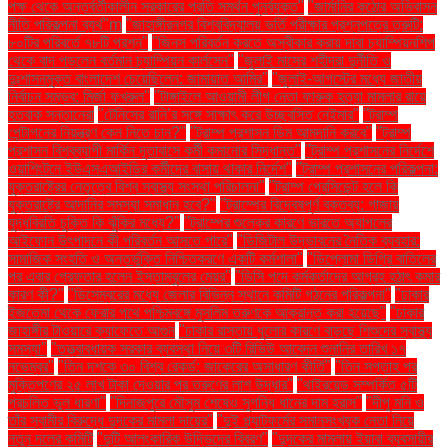
পক্ষ থেকে অন্তর্বর্তীকালীন সরকারের প্রতি সমর্থন পুনর্ব্যক্ত"
"জার্মানির কঠোর অভিবাসন
নীতি পরিকল্পনা ব্যর্থ"m
"জাহাঙ্গীরনগর বিশ্ববিদ্যালয় ভর্তি পরীক্ষার প্রশ্নপত্রে ত্রুটি:
৮০টির পরিবর্তে ৭৮টি প্রশ্ন"
"জিনস পরিবর্তন করতে অস্বীকার করায় দাবা চ্যাম্পিয়নশিপ
থেকে বাদ পড়লেন বর্তমান চ্যাম্পিয়ন কার্লসেন"
"জুলাই মাসের শহীদরা দুর্নীতি ও
দুঃশাসনমুক্ত বাংলাদেশ চেয়েছিলেন: জামায়াত আমির"
"জুলাই-আগস্টের মধ্যে জাতীয়
নির্বাচন সম্ভব: মির্জা ফখরুল"
"টাঙ্গাইলে আওয়ামী লীগ নেতা ফারুক হত্যা মামলার রায়ে
হতবাক সন্তানেরা
"টেনিসের রানি’র সঙ্গে সাক্ষাৎ করে উচ্ছ্বসিত নেইমার"
"ট্রাম্প
পেন্টাগনের নিয়ন্ত্রণ কেন নিতে চান?"
"ট্রাম্প প্রশাসন ডিম আমদানি করবে"
"ট্রাম্প
প্রশাসন বিশ্বব্যাপী মার্কিন দূতাবাসে কর্মী কমানোর সিদ্ধান্ত"
"ট্রাম্প প্রশাসনের নির্দেশে
ওয়াশিংটনে ইউএসএআইডির কর্মীদের বাসায় থাকার নির্দেশ"
"ট্রাম্প প্রশাসনের পরিকল্পনা:
যুক্তরাষ্ট্রের নেতৃত্বে বিশ্ব স্বাস্থ্য সংস্থা পরিচালনা"
"ট্রাম্প প্রেসিডেন্ট হলে কি
যুক্তরাষ্ট্রে আদানির সমস্যা সমাধান হবে?"
"ট্রাম্পের বিদ্বেষপূর্ণ বক্তব্য: গাজায়
যুদ্ধবিরতি চুক্তি কি ঝুঁকির মধ্যে?"
"ট্রাম্পের শুল্কের কারণে ভারতে অ্যাপলের
আইফোন উৎপাদনে কী পরিবর্তন আসতে পারে"
"ডিজিটাল উদ্ভাবনের নৈতিক ব্যবহার:
সামাজিক সংহতি ও অন্তর্ভুক্তি নিশ্চিতকরণে একটি কর্মশালা"
"ডিপ্লোমা ডিগ্রি বাতিলের
পর এবার গ্রেফতার হলেন ইস্তাম্বুলের মেয়র"
"ডিসি পদে কর্মকর্তাদের আগ্রহ হঠাৎ কমার
কারণ কী?"
"ডিসেম্বরের মধ্যে জেলার বিভিন্ন স্থানে কমিটি গঠনের পরিকল্পনা"
"ঢাকার
ইজতেমা থেকে ফেরার পথে পশ্চিমবঙ্গে মুসলিম তরুণকে আক্রান্ত করা হয়েছে"
"ঢাকার
জাহাঙ্গীর টাওয়ারে ক্যাফেতে আগুন
"ঢাকার রাস্তায় ধুলোর কারণে বাড়ছে শিশুদের স্বাস্থ্য
সমস্যা"
"তত্ত্বাবধায়ক সরকার ব্যবস্থা নিয়ে ৩টি রিভিউ আবেদন শুনানির তারিখ ১৭
নভেম্বর"
"তিন দশকে ৩০ বিশ্ব রেকর্ড: জাকেরের অসাধারণ কীর্তি"
"তিন সপ্তাহ পর
মুক্তিপণের ২৫ লাখ টাকা দেওয়ার পর তরুণের লাশ উদ্ধার"
"থাইরয়েড সম্পর্কিত ৫টি
প্রচলিত ভুল ধারণা"
"দিনাজপুরে মৌসুম শেষেও সুগন্ধি ধানের দাম হ্রাস"
"দীপু মনি ও
তাঁর স্বামীর বিরুদ্ধে দুদকের মামলা দায়ের"
"দুই প্ল্যাটফর্মের সমানসংখ্যক নেতা নিয়ে
নতুন দলের কমিটি
"দুটি আলংকারিক উদ্ভিদের বিবরণ"
"দুদকের মামলায় ইয়াবা ব্যবসায়ীর