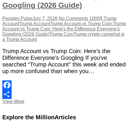
Googling (2026 Guide)
Peoples Pulse
July 7, 2026
No Comments
1000$ Trump
Account
Trump Account
Trump Account vs Trump Coin:
Trump
Account vs Trump Coin: Here's the Difference Everyone's
Googling (2026 Guide)
Trump Coin
Trump crypto coin
what is
a Trump Account
Trump Account vs Trump Coin: Here’s the
Difference Everyone’s Googling If you’ve
searched “Trump Account” this week and ended
up more confused than when you…
Facebook
Trump
View More
Share
Account
vs
Explore the MillionArticles
Trump
Coin:
Here’s