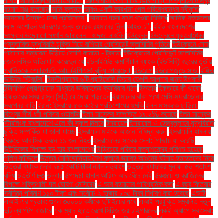
করি?
আমলাতন্ত্র রাজনীতির চাপে
আমার বাংলাদেশ পার্টির (এবি পার্টি) সদস্যসচিব মজিবুর
রহমান মঞ্জু বলেছেন
আমি ক্লান্ত
আরও একটি কারখানা পেল পরিবেশবান্ধব স্বীকৃতি
আসকের উদ্বেগ: ঢাকা প্রতিবেদন"
আসামে গরুর মাংস খাওয়া নিষিদ্ধ
আসিফ নজরুলের
সঙ্গে অশোভন আচরণের জন্য তারেক রহমানের নিন্দা
আহত ১".
ইইউ বাংলাদেশের
সংস্কার উদ্যোগে সমর্থন জানালেন - হাদজা লাহবিব
ইউক্রেন
ইউক্রেনে যুক্তরাষ্ট্রের
প্রস্তাবিত যুদ্ধবিরতি চুক্তি নিয়ে রাশিয়ার প্রেসিডেন্ট ভ্লাদিমির পুতিনে
ইউক্রেনে সেনা
পাঠানোর সম্ভাবনা উড়িয়ে দেননি কানাডা - ট্রুডো
ইউক্রেনের প্রেসিডেন্ট ভলোদিমির
জেলেনস্কি অভিযোগ করেছেন যে
ইউনাইটেড কমার্শিয়াল ব্যাংক (ইউসিবি) বছরের তৃতীয়
প্রান্তিকে শেয়ারপ্রতি আয় (ইপিএস) বৃদ্ধি পেয়েছে।
ইউরোপ
ইউরোপজুড়ে সাড়া
ইঙ্গিত
ডাউনিং স্ট্রিটের"
ইনস্টাগ্রামের ৬টি প্রাইভেসি ফিচার যেগুলি আপনার জন্য উপকারী
ইন্টার্নশিপ প্রোগ্রামের মাধ্যমে ভবিষ্যতের ক্যারিয়ার গঠন
ইফতার
ইফতারে কী খাবেন
ইফতারের সময় রাসুল (সা.) যে দোয়া পড়তেন
ইয়ামালের বাঁকা পথে মেসি-ম্যারাডোনার
স্বপ্নের বাড়ি
ইরান: ইসরায়েলকে কঠোর প্রতিশোধের হুমকি
ইলন মাস্ককে ছাড়িয়ে
বিশ্বের শীর্ষ ধনী পরিবার ওয়ালটন
ইলন মাস্কের সম্পত্তি ১৯.২% কমেছে
ইলন মাস্কের
স্টারলিংক বাংলাদেশে এলে কী সুফল মিলবে
ইসরায়েল
ইসরায়েল ও হেজবুল্লাহর যুদ্ধবিরতি
চুক্তি সম্পর্কিত যা জানা যাচ্ছে
ইসরায়েল মাইকে আজান নিষিদ্ধ করল
ইসরায়েলি হামলায়
বৈরুতে আবাসিক ভবনে ১১ জন নিহত
ইসরায়েলের সাবেক সেনা: 'গাজায় যা করেছি
উইন্ডিজের বিপক্ষে বড় হার বাংলাদেশের
উড়িরচরে পরিবার কল্যাণকেন্দ্র পরিণত হয়েছে
পুলিশ ফাঁড়িতে
উত্তর মেসিডোনিয়ায় নৈশ ক্লাবে ভয়াবহ আগুনের ঘটনায় হতাহতদের নিয়ে
উত্তরা ব্যাংক দেবে ১৪৫ কোটি টাকা নগদ লভ্যাংশ
উত্তরা ব্যাংকের মুনাফা ৫০ শতাংশ
বৃদ্ধি
উত্তীর্ণ ৮৩
উদ্ধার
উপদেষ্টা হাসান আরিফ আর বেঁচে নেই
উরুগুয়ে ও ব্রাজিলের
বিপক্ষে শক্তিশালী দল ঘোষণা মেসিদের
এ আর রহমানের পারিশ্রমিক কত
এ বছর ফিতরার
সর্বনিম্ন পরিমাণ ১১০ টাকা এবং সর্বোচ্চ ২ হাজার ৮০৫ টাকা নির্ধারণ করা হয়েছে
এআই
এআই এর প্রভাব: গুগল ৩০০০০ কর্মীকে ছাঁটাইয়ের পথে
এআই প্রযুক্তি সম্বলিত নতুন
দুটি ল্যাপটপ বাজারে
এক ম্যাচ হাতে রেখে সিরিজ জয় টাইগারদের
একই অ্যাপে সব সেবা: