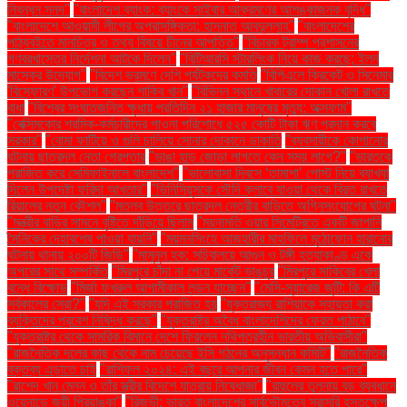
নিবন্ধন সনদ"
"বাংলাদেশ ব্যাংক: ব্যাংকে সাইবার আক্রমণের আশঙ্কাজনক বৃদ্ধি"
"বাংলাদেশে আওয়ামী লীগের অপ্রাসঙ্গিকতা: হাসনাত আবদুল্লাহ"
"বাংলাদেশের
পাঠ্যবইতে মানচিত্র ও তথ্য বিষয়ে চীনের আপত্তি"
"বিচারক ট্রাম্প প্রশাসনের
গণবরখাস্তের নির্দেশনা আটকে দিলেন"
"বিটিআরসি স্টারলিংক নিয়ে কাজ করছে: ইলন
মাস্কের উদ্যোগ"
"বিদেশ ভ্রমণে দেশি পর্যটকদের কমতি
"বিপিএলে ক্রিকেট ও সিনেমার
'বিস্ফোরণ' উপভোগ করছেন শাকিব খান"
"বিভিন্ন স্থানে খাবারের দোকান খোলা রাখতে
বাধা
"বিশ্বের সংঘাতজনিত ক্ষুধায় প্রতিদিন ২১ হাজার মানুষের মৃত্যু: অক্সফাম"
"বেক্সিমকোর শ্রমিক-কর্মচারীদের পাওনা পরিশোধে ৫২৫ কোটি টাকা ঋণ প্রদান করবে
সরকার"
"বোমা ফাটিয়ে ও গুলি চালিয়ে সোনার দোকানে ডাকাতি
"ব্যবসায়ীকে কোপানোর
ঘটনায় ছাত্রদল নেতা গ্রেপ্তার
"ভাঙা হাড় জোড়া লাগতে কেন সময় লাগে?"
"ভারতকে
পরাজিত করে সেমিফাইনালে বাংলাদেশ"
"ভালোবাসা দিবসে ‘তামাশা’ পোস্ট নিয়ে ব্যাখ্যা
দিলেন উপদেষ্টা ফরিদা আখতার"
"ভিনিসিয়ুসকে সৌদি ক্লাবে যাওয়া থেকে বিরত রাখতে
রিয়ালের নতুন কৌশল"
"মতলব উত্তরে ছাত্রদল নেত্রীর বাড়িতে অগ্নিসংযোগের ঘটনা"
"মন্ত্রীর বাড়ির সামনে বৃষ্টিতে দাঁড়িয়ে ছিলাম
"ময়নামতি ওয়ার সিমেট্রিতে একটি জাপানি
সৈনিকের দেহাবশেষ পাওয়া যায়নি"
"ময়মনসিংহে আজহারীর মাহফিলে মুঠোফোন হারানোর
ঘটনায় থানায় ২০০টি জিডি"
"মামুনুল হক: সচিবালয়ে আগুন ও টঙ্গী হত্যাকাণ্ড একে
অপরের সাথে সম্পর্কিত
"মিরপুরে চাঁদা না পেয়ে মার্কেট ভাঙচুর
"মিরপুরে সাকিবের খেলা
বন্ধে বিক্ষোভ
"মির্জা ফখরুল আগামীকাল লন্ডন যাচ্ছেন"
"মেসি-সুয়ারেজ জুটি: কি এটি
সর্বকালের সেরা?"
"যদি এই সরকার পরাজিত হয়
"যুক্তরাজ্য রাশিয়াকে সহায়তা করা
ব্যক্তিদের প্রবেশ নিষিদ্ধ করছে"
"যুক্তরাষ্ট্র অবৈধ বাংলাদেশিদের ফেরত পাঠাবে"
"যুক্তরাষ্ট্র থেকে সামরিক বিমানে দেশে ফিরলেন নথিপত্রহীন ভারতীয় অভিবাসীরা"
"রাজনৈতিক দলের কাছ থেকে নাম চেয়েছে ইসি গঠনের অনুসন্ধান কমিটি"
"রাজনৈতিক
বক্তব্য এড়াতে চাই
"রাশিফল ২০২৪: এই বছরে আপনার জীবন কেমন হতে পারে"
"রাশেদ খান মেনন ও তাঁর স্ত্রীর বিদেশে যাত্রায় নিষেধাজ্ঞা"
"রাহুলের তুলনায় বড় ব্যবধানে
ওয়েনাডে জয়ী প্রিয়াঙ্কা"
"রিজভী: ভারত বাংলাদেশের সার্বভৌমত্বে সরাসরি হস্তক্ষেপ