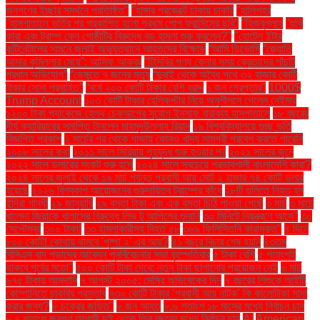
জনগণের ইচ্ছার সমর্থনে প্রতিষ্ঠিত"
"হাঙ্গার প্রজেক্টে ঢাকায় চাকরি
"হালিশহর
"হাসপাতালে ভর্তির পর প্রকাশিত হলো প্রথম পোপ ফ্রান্সিসের ছবি"
"হিজবুল্লাহ
"হুথি
কারা এবং ট্রাম্প কেন গোষ্ঠীটির বিরুদ্ধে বড় হামলা শুরু করলেন?"
"হোটেল ইন্টার
কন্টিনেন্টালের সামনে জুলাই অভ্যুত্থানে আহতদের বিক্ষোভ
“আমি ডিভোর্সি
“জ্যোতি
আমার কুমিল্লার মেয়ে”: আসিফ আকবর
“টিসিবির পণ্য কেনার সময় ক্রেতাদের পাঁচটি
প্রধান অভিযোগ”
“ডেঙ্গুতে ৭ জনের মৃত্যু
“দুবাই থেকে অবৈধ পথে ৩২ হাজার কোটি
টাকার সোনা প্রবাহিত”
“বর্ষে ২০০ কোটি টাকার বেশি বরাদ্দ
১ জন গ্রেপ্তার"
1000$
Trump Account
১০৩ কোটি টাকার হেলিকপ্টার নিয়ে অনুশীলনে গেলেন নেইমার
১২০০ টাকা প্যাকেজে হেলথ চেকআপের সুযোগ ইনসাফ বারাকাহ হাসপাতালে
১৮ বছরের
দীর্ঘ ক্যারিয়ারের সমাপ্তি টানলেন মাহমুদউল্লাহ রিয়াদ
১৯ বিশ্ববিদ্যালয়ে গুচ্ছ ভর্তি
বিজ্ঞপ্তি প্রকাশ
২ মার্চের পর থেকে গাজায় কোনও খাদ্য সামগ্রী প্রবেশ করতে পারেনি
২০০৮ সালের কথা
২০১১ সালে সিরিয়ায় গৃহযুদ্ধ শুরু হওয়ার পর
২০২১ সালের জুনে
২০২২ সালে ডলারের সংকট শুরু হলে
২০২৪ সালে সবচেয়ে প্রভাবশালী বাংলাদেশি কারা?
২০২৪ সালের জুলাই থেকে ১৯ মার্চ পর্যন্ত প্রবাসী আয় মোট ২ হাজার ৭৪ কোটি ডলার
হয়েছে
২০২৬ বিশ্বকাপ আয়োজনের গুরুদায়িত্ব ট্রাম্পের কাঁধে
২৮টি গুলিতে নিহত হন
ইন্দিরা গান্ধী
২৯ জানুয়ারি
২৯ বস্তা টাকা এবং এক বস্তা চিঠি পাওয়া গেছে
৩ মার্চ
৩ মার্চে
খালেদা জিয়াকে খালাসের বিরুদ্ধে লিভ টু আপিলের শুনানি
৩০ মিনিটে নিয়ন্ত্রণে আসে"
৩০
সেপ্টেম্বর
৩০০ টাকা!
৩৩ হামলাকারীসহ নিহত ৫৮
৩৬৯ ফিলিস্তিনি কারামুক্ত"
৪ দিনে
৮০০ কোটি! কোথায় থামবে 'পুষ্পা ২' এর আয়?
৪১ বছরে বিচার শেষ হয়নি
৪৩তম
বিসিএস বাদ পড়াদের আবেদন পুনর্বিবেচনার সভা বৃহস্পতিবার
৫ টাকা বেশি
৫ শতাংশই
থাকবে পূর্বের মতো"
৫০০ কোটি টাকা দেবে: নতুন টাকা ছাপানোর প্রয়োজন নেই
৬ মার্চ
৬৭৫ টাকায় আমদানি
৭ আগস্ট ২০০৫: মেসির অভিষেকের দিন
৭ বছরের শিশুকে আইটি
কোম্পানিতে চাকরির প্রস্তাব
৭৩০ কোটি টাকার ‘প্রবাসী আয় নাটক’ কি কালোটাকা সাদা
করার জন্য?
৮ চক্রের জড়িত"
৮ জন আহত
৮.৬ শতাংশ ১৮ মাসের মধ্যে নির্বাচন চান
৮.৭ শতাংশ জনগণ আগামী দুই থেকে তিন বছরের মধ্যে নির্বাচন চান
AI
American