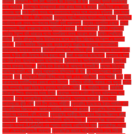
দুরবস্থা
মহাকাশে ৯ মাস বন্দী: সবচেয়ে বড় চ্যালেঞ্জ কী ছিল
মহানগর পুলিশ কমিশনারের
ক্ষমা প্রার্থনা"
মাইগ্রেনে আক্রান্তরা রোজা রাখার সময় যা করবেন
মাটির নিচে ৮৬ কেজি
ওজনের আলু
মাঠে লুটিয়ে পড়ার পর হাসপাতালে মৃত্যুর সঙ্গে লড়ছেন ফুটবলার
মাঠে সংঘর্ষ
ব্যানক্রফটের নাক ও কাঁধ ভেঙেছে
মাতৃমৃত্যু হ্রাসে কেয়ার মডেল সেবার ভূমিকা
মাধ্যমিক.
মানচিত্র এবং তথ্য সংশোধনের বিষয়টি খুবই গুরুত্বপূর্ণ
মানুষের ভোগান্তি চরমে"
মায়ের
অসুস্থতা: মির্জা ফখরুলের মেয়ে স্মৃতিচারণ করলেন
মার্ক জাকারবার্গ
মার্কিন প্রেসিডেন্ট
ডোনাল্ড ট্রাম্প যদি ভারতের পণ্যে সমপরিমাণ শুল্ক আরোপ করেন
মার্কিন প্রেসিডেন্ট
নির্বাচন
মার্কিন রাষ্ট্রদূত স্টিভ উইটকফের মধ্যে অনুষ্ঠিত বৈঠকের পর ট্রাম্প এ মন্তব্য
করেন।
মার্কিন সামরিক বিমান আজ বুধবার দুপুরে পাঞ্জাবের অমৃতসর আন্তর্জাতিক
বিমানবন্দরে অবতরণ করেছে
মিনিকেট চালের দাম কেজিতে বৃদ্ধি
মিয়ানমারের জান্তা তৃতীয়
দফায় সু চির বাড়ি নিলামে বিক্রি করতে ব্যর্থ
মির্জা ফখরুলের অভিযোগ"
মুখপাত্র ও মুখ্য
সংগঠক ছাড়া অন্যান্য সকল অর্গানোগ্রাম
মুঠোফোন ও স্বর্ণালংকার ছিনতাই
মুম্বাইয়ে
বাসের ধাক্কায় নিহত ৬
মুরগির হাড় চিবানো কি আসলেই উপকারী?'
মুহাম্মদ ইউনূসের
আপিলের শুনানি শেষ
মৃত্যুর প্রাক্কালে মস্তিষ্কে কী ঘটে
মৃদু শৈত্যপ্রবাহে কাঁপছে
পঞ্চগড়
মেটা
মেট্রোরেল টিকিট বিক্রি থেকে আয় ২৪৪ কোটি টাকা
মেয়র প্রার্থী
মেসি
মেসি
রোনালদোর হ্যাটট্রিকের রেকর্ডে যোগ দিলেন"
মেসিদের নাটকীয় পরাজয় শেষ মুহূর্তে
মেসির
সঙ্গে সম্পর্কের গুঞ্জন নিয়ে মুখ খুললেন সাংবাদিক সোফি
মো. সারজিদ আলম
মোবাইলে
ইন্টারনেট স্পিড বাড়ানোর সহজ উপায়
মোহাম্মদ সালাহ চলতি মৌসুমে অবিশ্বাস্য ছন্দে
রয়েছেন
যাকে যুক্তরাষ্ট্রের অভিবাসন কর্মকর্তারা গ্রেপ্তার করেছেন
যাঁদের স্তন
ক্যানসারের ঝুঁকি বেশি
যিনি টিপু নামেও পরিচিত
যুক্তরাষ্ট্র ইয়েমেনের ইরান-সমর্থিত হুতি
বিদ্রোহীদের বিরুদ্ধে বড় আকারে সামরিক হামলা শুরু করেছে
যুক্তরাষ্ট্রে ডিমের দাম
সর্বকালের সবচেয়ে বেশি বেড়েছে
যুক্তরাষ্ট্রে পরকীয়া নিয়ে নায়ক নিরবের বিরুদ্ধে স্ত্রীর
অভিযোগ
যুক্তরাষ্ট্রে স্কুলে এলোপাতাড়ি গুলিতে নিহত ৩
যুক্তরাষ্ট্রের আন্তর্জাতিক
উন্নয়ন সংস্থা (USAID) এর প্রধান কার্যালয় ওয়াশিংটনে আজ
যুক্তরাষ্ট্রের দেওয়া
'থাড' ক্ষেপণাস্ত্রবিধ্বংসী ব্যবস্থা:
যুক্তরাষ্ট্রের বাজারে প্রতিযোগীদের চেয়ে পিছিয়ে