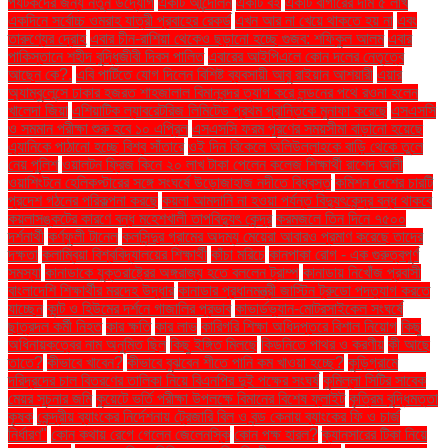
পর্যটকদের জন্য নতুন উদ্যোগ
একটি আন্দোলন
একটি বই
একটি বার্গারের দাম ৫ লাখ
একদিনে সর্বোচ্চ ওমরাহ যাত্রী প্রবাহের রেকর্ড
এখন আর না খেয়ে থাকতে হয় না
এবং
তারুণ্যের দ্রোহ
এবার চীন-রাশিয়া থেকেও ছড়ানো হচ্ছে গুজব: শফিকুল আলম
এবার
পাকিস্তানে শহীদ বুদ্ধিজীবী দিবস পালিত
এবারের আইপিএলে কোন দলের নেতৃত্বে
আছেন কে?.
এবি পার্টিতে যোগ দিলেন বিশিষ্ট ব্যবসায়ী আবু রাইয়ান আশয়ারী
এয়ার
অ্যাম্বুলেন্সে ঢাকার হজরত শাহজালাল বিমানবন্দর ত্যাগ করে লন্ডনের পথে রওনা হলেন
খালেদা জিয়া
এশিয়াটিক ল্যাবরেটরিজ লিমিটেড প্রথম প্রান্তিকে মুনাফা করেছে
এসএসসি
ও সমমান পরীক্ষা শুরু হবে ১০ এপ্রিল
এসএসসি ফরম পূরণের সময়সীমা বাড়ানো হয়েছে
এ্যানিকে পাঠানো হচ্ছে বিশ্ব সাঁতারে
ওই দিন বিকেলে অলিউল্লাহকে বাড়ি থেকে তুলে
নেয় পুলিশ
ওয়ালটন ফ্রিজ কিনে ২০ লাখ টাকা পেলেন কলেজ শিক্ষার্থী রাশেদ আলী
ওয়াশিংটনে হেলিকপ্টারের সঙ্গে সংঘর্ষে উড়োজাহাজ নদীতে বিধ্বস্ত
কমিশন দেশের চারটি
প্রদেশ গঠনের পরিকল্পনা করছে
কয়লা আমদানি না হওয়া পর্যন্ত বিদ্যুৎকেন্দ্র বন্ধ থাকবে
কয়লাসঙ্কটের কারণে বন্ধ মহেশখালী তাপবিদ্যুৎ কেন্দ্র
করমজলে তিন দিনে ৭৫০০
দর্শনার্থী
কর্ণফুলী টানেল
কলসিন্দুর গ্রামের অদম্য মেয়েরা আবারও প্রমাণ করেছে তাদের
দক্ষতা
কলাম্বিয়া বিশ্ববিদ্যালয়ের শিক্ষার্থী
কাঁচা মরিচে
কানপাকা রোগ - এক গুরুত্বপুর্ণ
সমস্যা
কানাডাকে যুক্তরাষ্ট্রের অঙ্গরাজ্য হতে বললেন ট্রাম্প
কানাডায় নিখোঁজ প্রবাসী
বাংলাদেশি শিক্ষার্থীর মরদেহ উদ্ধার
কানাডার প্রধানমন্ত্রী জাস্টিন ট্রুডো পদত্যাগ করতে
যাচ্ছেন
কান্ট ও হিউমের দর্শনে গাজালির প্রভাব
কাভার্ডভ্যান-মোটরসাইকেল সংঘর্ষে
ছাত্রদল কর্মী নিহত
কার ক্ষতি
কার লাভ
কারিগরি শিক্ষা অধিদপ্তরে বিশাল নিয়োগ
কিছু
অধিনায়কত্বের নাম অনুমিত ছিল
কিছু ইঙ্গিত মিলছে
কিডনিতে পাথর ও করণীয়
কী আছে
তাতে?
কীভাবে খাবেন?
কীভাবে বুঝবেন শীতে পানি কম খাওয়া হচ্ছে?
কুড়িগ্রামে
দরিদ্রদের চাল বিতরণের তালিকা নিয়ে বিএনপির দুই পক্ষের সংঘর্ষ
কুমিল্লা সিটির সাবেক
মেয়র সূচনার জমি
কুয়েটে ভর্তি পরীক্ষা উপলক্ষে বিমানের বিশেষ ফ্লাইট
কৃত্রিম বুদ্ধিমত্তা
কৃষক
কেন্দ্রীয় ব্যাংকের নির্দেশনায় ট্রেজারি বিল ও বন্ড কেনায় ব্যাংকের ফি ও চার্জ
নির্ধারণ"
কোন কথায় রেগে গেলেন জেলেনস্কি
কোন পক্ষ হারল?
ক্যানসারের টিকা নিয়ে