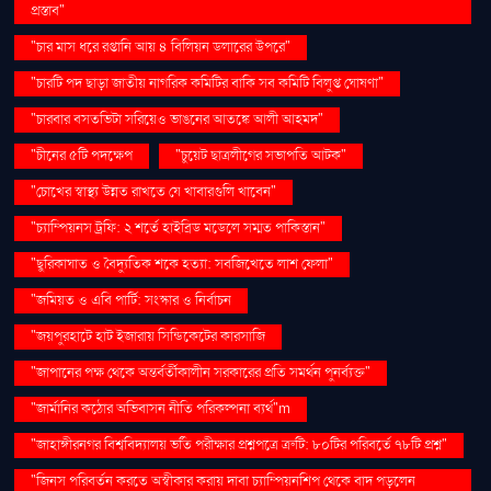
প্রস্তাব"
"চার মাস ধরে রপ্তানি আয় ৪ বিলিয়ন ডলারের উপরে"
"চারটি পদ ছাড়া জাতীয় নাগরিক কমিটির বাকি সব কমিটি বিলুপ্ত ঘোষণা"
"চারবার বসতভিটা সরিয়েও ভাঙনের আতঙ্কে আলী আহমদ"
"চীনের ৫টি পদক্ষেপ
"চুয়েট ছাত্রলীগের সভাপতি আটক"
"চোখের স্বাস্থ্য উন্নত রাখতে যে খাবারগুলি খাবেন"
"চ্যাম্পিয়নস ট্রফি: ২ শর্তে হাইব্রিড মডেলে সম্মত পাকিস্তান"
"ছুরিকাঘাত ও বৈদ্যুতিক শকে হত্যা: সবজিখেতে লাশ ফেলা"
"জমিয়ত ও এবি পার্টি: সংস্কার ও নির্বাচন
"জয়পুরহাটে হাট ইজারায় সিন্ডিকেটের কারসাজি
"জাপানের পক্ষ থেকে অন্তর্বর্তীকালীন সরকারের প্রতি সমর্থন পুনর্ব্যক্ত"
"জার্মানির কঠোর অভিবাসন নীতি পরিকল্পনা ব্যর্থ"m
"জাহাঙ্গীরনগর বিশ্ববিদ্যালয় ভর্তি পরীক্ষার প্রশ্নপত্রে ত্রুটি: ৮০টির পরিবর্তে ৭৮টি প্রশ্ন"
"জিনস পরিবর্তন করতে অস্বীকার করায় দাবা চ্যাম্পিয়নশিপ থেকে বাদ পড়লেন