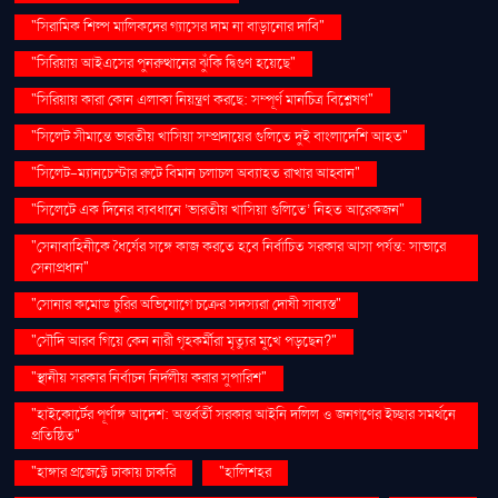
"সিরামিক শিল্প মালিকদের গ্যাসের দাম না বাড়ানোর দাবি"
"সিরিয়ায় আইএসের পুনরুত্থানের ঝুঁকি দ্বিগুণ হয়েছে"
"সিরিয়ায় কারা কোন এলাকা নিয়ন্ত্রণ করছে: সম্পূর্ণ মানচিত্র বিশ্লেষণ"
"সিলেট সীমান্তে ভারতীয় খাসিয়া সম্প্রদায়ের গুলিতে দুই বাংলাদেশি আহত"
"সিলেট-ম্যানচেস্টার রুটে বিমান চলাচল অব্যাহত রাখার আহ্বান"
"সিলেটে এক দিনের ব্যবধানে ‘ভারতীয় খাসিয়া গু‌লিতে’ নিহত আরেকজন"
"সেনাবাহিনীকে ধৈর্যের সঙ্গে কাজ করতে হবে নির্বাচিত সরকার আসা পর্যন্ত: সাভারে
সেনাপ্রধান"
"সোনার কমোড চুরির অভিযোগে চক্রের সদস্যরা দোষী সাব্যস্ত"
"সৌদি আরব গিয়ে কেন নারী গৃহকর্মীরা মৃত্যুর মুখে পড়ছেন?"
"স্থানীয় সরকার নির্বাচন নির্দলীয় করার সুপারিশ"
"হাইকোর্টের পূর্ণাঙ্গ আদেশ: অন্তর্বর্তী সরকার আইনি দলিল ও জনগণের ইচ্ছার সমর্থনে
প্রতিষ্ঠিত"
"হাঙ্গার প্রজেক্টে ঢাকায় চাকরি
"হালিশহর