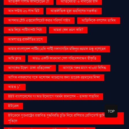
আতিকুল সালাম জানিয়েছেন যে
আতিথেয়তা ও খাবারের স্বাদ
আধ ঘণ্টায় ২০ লাখ হিট
আন্তর্জাতিক মুদ্রা তহবিলের সতর্কতা
আপনার ঠোঁট এক্সফোলিয়েট করার পরিপূর্ণ গাইড
আফ্রিদিকে বললেন তামিম
আম দিয়ে পাটিসাপটা পিঠা
আমরা কেন ভ্রমণ করি?
আমলাতন্ত্র রাজনীতির চাপে
আমার বাংলাদেশ পার্টির (এবি পার্টি) সদস্যসচিব মজিবুর রহমান মঞ্জু বলেছেন
আমি ক্লান্ত
আরও একটি কারখানা পেল পরিবেশবান্ধব স্বীকৃতি
আসকের উদ্বেগ: ঢাকা প্রতিবেদন"
আসামে গরুর মাংস খাওয়া নিষিদ্ধ
আসিফ নজরুলের সঙ্গে অশোভন আচরণের জন্য তারেক রহমানের নিন্দা
আহত ১".
ইইউ বাংলাদেশের সংস্কার উদ্যোগে সমর্থন জানালেন - হাদজা লাহবিব
ইউক্রেন
TOP
ইউক্রেনে যুক্তরাষ্ট্রের প্রস্তাবিত যুদ্ধবিরতি চুক্তি নিয়ে রাশিয়ার প্রেসিডেন্ট ভ্লাদিমির
পুতিনে