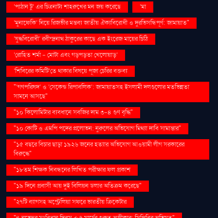
‘পাঠান টু’ এর চিত্রনাট্য শাহরুখের মন জয় করেছে
‘মা
‘মুনাফেকি’ নিয়ে রিজভীর মন্তব্য জাতীয় ঐক্যবিরোধী ও দুরভিসন্ধিপূর্ণ: জামায়াত"
‘যুদ্ধবিরোধী’ রবীন্দ্রনাথ ঠাকুরের কাছে এক ইংরেজ মায়ের চিঠি
‘রোহিত শর্মা - মোটা এবং গড়পড়তা খেলোয়াড়’
‘শিবিরের কমিটি’তে থাকার বিষয়ে পূজা চেরির বক্তব্য
"‘গণপরিষদ’ ও ‘সেকেন্ড রিপাবলিক’: জামায়াতসহ ইসলামী দলগুলোর মতভিন্নতা
সামনে আসছে"
"১০ কিলোমিটার ব্যবধানে সবজির দাম ৩-৪ গুণ বৃদ্ধি"
"১০ কোটি ও এমপি পদের প্রলোভন: নুরুলের অভিযোগ মিথ্যা দাবি সামান্তার"
"১৫ বছরে বিচার ছাড়া ১৯২৬ জনের হত্যার অভিযোগ আওয়ামী লীগ সরকারের
বিরুদ্ধে"
"১৮তম শিক্ষক নিবন্ধনের লিখিত পরীক্ষার ফল প্রকাশ
"১৯ দিনে প্রবাসী আয় দুই বিলিয়ন ডলার অতিক্রম করেছে"
"২৭টি ব্যাগসহ অস্ট্রেলিয়া সফরে ভারতীয় ক্রিকেটার