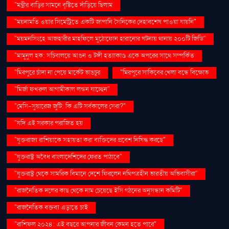
"মন্ত্রীর বাড়ির সামনে বৃষ্টিতে দাঁড়িয়ে ছিলাম
"ময়নামতি ওয়ার সিমেট্রিতে একটি জাপানি সৈনিকের দেহাবশেষ পাওয়া যায়নি"
"ময়মনসিংহে আজহারীর মাহফিলে মুঠোফোন হারানোর ঘটনায় থানায় ২০০টি জিডি"
"মামুনুল হক: সচিবালয়ে আগুন ও টঙ্গী হত্যাকাণ্ড একে অপরের সাথে সম্পর্কিত
"মিরপুরে চাঁদা না পেয়ে মার্কেট ভাঙচুর
"মিরপুরে সাকিবের খেলা বন্ধে বিক্ষোভ
"মির্জা ফখরুল আগামীকাল লন্ডন যাচ্ছেন"
"মেসি-সুয়ারেজ জুটি: কি এটি সর্বকালের সেরা?"
"যদি এই সরকার পরাজিত হয়
"যুক্তরাজ্য রাশিয়াকে সহায়তা করা ব্যক্তিদের প্রবেশ নিষিদ্ধ করছে"
"যুক্তরাষ্ট্র অবৈধ বাংলাদেশিদের ফেরত পাঠাবে"
"যুক্তরাষ্ট্র থেকে সামরিক বিমানে দেশে ফিরলেন নথিপত্রহীন ভারতীয় অভিবাসীরা"
"রাজনৈতিক দলের কাছ থেকে নাম চেয়েছে ইসি গঠনের অনুসন্ধান কমিটি"
"রাজনৈতিক বক্তব্য এড়াতে চাই
"রাশিফল ২০২৪: এই বছরে আপনার জীবন কেমন হতে পারে"