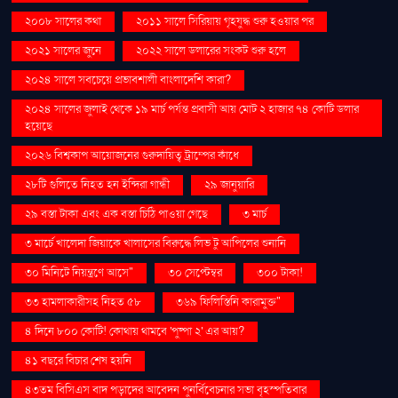
২০০৮ সালের কথা
২০১১ সালে সিরিয়ায় গৃহযুদ্ধ শুরু হওয়ার পর
২০২১ সালের জুনে
২০২২ সালে ডলারের সংকট শুরু হলে
২০২৪ সালে সবচেয়ে প্রভাবশালী বাংলাদেশি কারা?
২০২৪ সালের জুলাই থেকে ১৯ মার্চ পর্যন্ত প্রবাসী আয় মোট ২ হাজার ৭৪ কোটি ডলার
হয়েছে
২০২৬ বিশ্বকাপ আয়োজনের গুরুদায়িত্ব ট্রাম্পের কাঁধে
২৮টি গুলিতে নিহত হন ইন্দিরা গান্ধী
২৯ জানুয়ারি
২৯ বস্তা টাকা এবং এক বস্তা চিঠি পাওয়া গেছে
৩ মার্চ
৩ মার্চে খালেদা জিয়াকে খালাসের বিরুদ্ধে লিভ টু আপিলের শুনানি
৩০ মিনিটে নিয়ন্ত্রণে আসে"
৩০ সেপ্টেম্বর
৩০০ টাকা!
৩৩ হামলাকারীসহ নিহত ৫৮
৩৬৯ ফিলিস্তিনি কারামুক্ত"
৪ দিনে ৮০০ কোটি! কোথায় থামবে 'পুষ্পা ২' এর আয়?
৪১ বছরে বিচার শেষ হয়নি
৪৩তম বিসিএস বাদ পড়াদের আবেদন পুনর্বিবেচনার সভা বৃহস্পতিবার