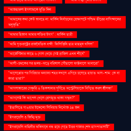
"আজ রাতে ঢাকায় আসছেন সাকিব?"
"আজ লক্ষ্মীপূজার উৎসব"
"আজহারুল ইসলামকে মুক্তি দিন
"আমাদের কথা কেউ ভাবছে না: মার্কিন নির্বাচনের প্রেক্ষাপটে পশ্চিম তীরের বাসিন্দাদের
অনুভূতি"
"আমার হিজাব আমার শক্তির উৎস" : মার্কিন ছাত্রী
"আমি যুক্তরাষ্ট্রের রাজনৈতিক বন্দী: ফিলিস্তিনি ছাত্র মাহমুদ খলিল"
"আর্জেন্টিনার কাছে ৬ গোল খেয়ে সেই ব্রাজিল এখন শীর্ষে"
"আলী-চমকের পর হৃদয়-ঝড়ে বরিশাল পৌঁছালো ফাইনালে আবারো"
"আলেপ্পোর পর সিরিয়ার অন্যান্য শহর দখলে এগিয়ে চলেছে হায়াত আল-শাম: কে বা
কারা তারা?"
"আসলাঙ্কারের সেঞ্চুরি ও তিকশানার ঘূর্ণিতে অস্ট্রেলিয়াকে বিস্মিত করল শ্রীলঙ্কা"
"আসলেই কি আপেল খেলে রোগমুক্ত থাকা সম্ভব?"
"ইতালিতে যাওয়ার উদ্দেশ্যে লিবিয়ায় নিখোঁজ ২৪ জন
"ইসরায়েলি ৩ জিম্মি মুক্ত
"ইসরায়েলি বাহিনীর অভিযানে বন্ধ হয়ে গেছে উত্তর গাজার শেষ হাসপাতালটি"