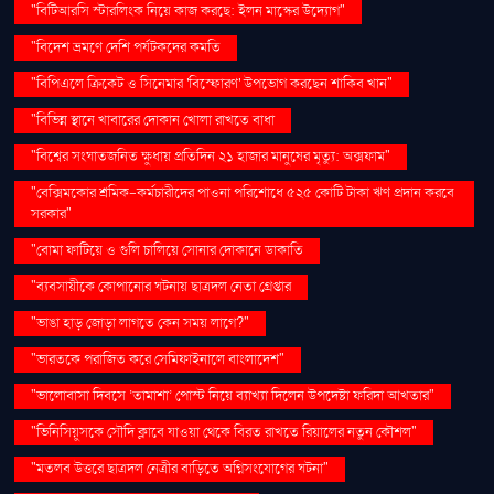
"বিটিআরসি স্টারলিংক নিয়ে কাজ করছে: ইলন মাস্কের উদ্যোগ"
"বিদেশ ভ্রমণে দেশি পর্যটকদের কমতি
"বিপিএলে ক্রিকেট ও সিনেমার 'বিস্ফোরণ' উপভোগ করছেন শাকিব খান"
"বিভিন্ন স্থানে খাবারের দোকান খোলা রাখতে বাধা
"বিশ্বের সংঘাতজনিত ক্ষুধায় প্রতিদিন ২১ হাজার মানুষের মৃত্যু: অক্সফাম"
"বেক্সিমকোর শ্রমিক-কর্মচারীদের পাওনা পরিশোধে ৫২৫ কোটি টাকা ঋণ প্রদান করবে
সরকার"
"বোমা ফাটিয়ে ও গুলি চালিয়ে সোনার দোকানে ডাকাতি
"ব্যবসায়ীকে কোপানোর ঘটনায় ছাত্রদল নেতা গ্রেপ্তার
"ভাঙা হাড় জোড়া লাগতে কেন সময় লাগে?"
"ভারতকে পরাজিত করে সেমিফাইনালে বাংলাদেশ"
"ভালোবাসা দিবসে ‘তামাশা’ পোস্ট নিয়ে ব্যাখ্যা দিলেন উপদেষ্টা ফরিদা আখতার"
"ভিনিসিয়ুসকে সৌদি ক্লাবে যাওয়া থেকে বিরত রাখতে রিয়ালের নতুন কৌশল"
"মতলব উত্তরে ছাত্রদল নেত্রীর বাড়িতে অগ্নিসংযোগের ঘটনা"