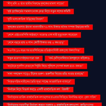
"দীপু মনি ও তাঁর স্বামীর বিরুদ্ধে দুদকের মামলা দায়ের"
"দুই প্ল্যাটফর্মের সমানসংখ্যক নেতা নিয়ে নতুন দলের কমিটি
"দুটি আলংকারিক উদ্ভিদের বিবরণ"
"দুদকের মামলায় ইয়াবা ব্যবসায়ীর ৭৬ লাখ টাকার অবৈধ সম্পদ উদ্ধারের দাবি
"দেশে এইচএমপিভি ভাইরাসে আক্রান্ত এক নারী মৃত্যুবরণ করেছেন
"দেশে বছরে প্রায় ৩ লাখ কোটি টাকার শুল্ক ও কর ছাড়"
"নওগাঁয় ১৬ বছর পর ছাত্রশিবিরের প্রতিষ্ঠাবার্ষিকী প্রকাশ্যে উদযাপিত"
"নতুন ছাত্রসংগঠনের যাত্রা শুরু
"নর্থ মেসিডোনিয়ার নৈশক্লাবে অগ্নিকাণ্ড
"নাটোরে যুবলীগ নেতাকে পিটুনি দিয়ে পুলিশে সোপর্দ করল ছাত্র-জনতা"
"নানা পদক্ষেপ সত্ত্বেও চীনের তরুণ-তরুণীরা বিয়ের প্রতি আগ্রহ হারাচ্ছে"
"নিভৃতপল্লির নারীদের তৈরি জুতা পাচ্ছে আন্তর্জাতিক বাজারে"
"নির্বাচন নিয়ে বিতর্ক করছে একটি রাজনৈতিক দল: রিজভী"
"নির্বাচনের তারিখ রাজনৈতিক দলগুলোর চাওয়ার ভিত্তিতে নির্ধারিত হবে: প্রেস সচিব"
"নির্বাচনের সময়সীমা নির্ধারণ করবে সরকার ও রাজনৈতিক দলগুলো: জাতিসংঘের