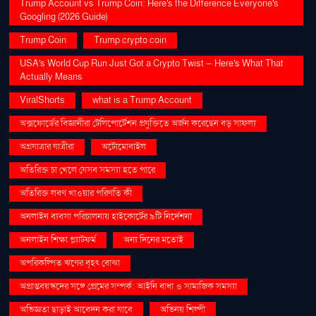
Trump Account vs Trump Coin: Here's the Difference Everyone's
Googling (2026 Guide)
Trump Coin
Trump crypto coin
USA's World Cup Run Just Got a Crypto Twist — Here's What That
Actually Means
ViralShorts
what is a Trump Account
অক্সফোর্ডের বিজ্ঞানীরা টেলিপোর্টেশন প্রযুক্তিতে অর্জন করেছেন বড় সাফল্য
অগ্রযাত্রার যাত্রীরা
অটোমোবাইল
অতিরিক্ত চা খেলে যেসব সমস্যা হতে পারে
অতিরিক্ত লবণ খাওয়ার পরিণতি কী
অনলাইন ব্যবসা পরিচালনায় হাইকোর্টের ৯টি নির্দেশনা
অনলাইন শিক্ষা প্ল্যাটফর্ম
অন্য দিনের মতোই
অপরিকল্পিত ঋণের বৃহৎ বোঝা
অপ্রাপ্তবয়স্কদের সঙ্গে প্রেমের সম্পর্ক: আইনি বাধা ও সামাজিক সমস্যা
অভিজ্ঞতা ছাড়াই আবেদন করা যাবে
অভিনয় শিল্পী