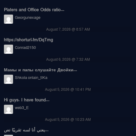
Platers and Office Odds ratio...
Georgunexage
August 7, 2026 @ 8:57 AM
https://shorturl.fm/DqTmg
Conrad2150
August 6, 2026 @ 7:32 AM
Мамы и папы слушайте Двойки...
Shkola onlain_tlKa
August 5, 2026 @ 10:41 PM
Hi guys. I have found...
web3_E
August 5, 2026 @ 10:23 AM
يعني أنا لسه تقريبًا نص...