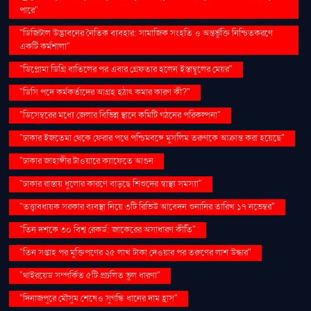
পারে"
"ডিজিটাল উদ্ভাবনের নৈতিক ব্যবহার: সামাজিক সংহতি ও অন্তর্ভুক্তি নিশ্চিতকরণে
একটি কর্মশালা"
"ডিপ্লোমা ডিগ্রি বাতিলের পর এবার গ্রেফতার হলেন ইস্তাম্বুলের মেয়র"
"ডিসি পদে কর্মকর্তাদের আগ্রহ হঠাৎ কমার কারণ কী?"
"ডিসেম্বরের মধ্যে জেলার বিভিন্ন স্থানে কমিটি গঠনের পরিকল্পনা"
"ঢাকার ইজতেমা থেকে ফেরার পথে পশ্চিমবঙ্গে মুসলিম তরুণকে আক্রান্ত করা হয়েছে"
"ঢাকার জাহাঙ্গীর টাওয়ারে ক্যাফেতে আগুন
"ঢাকার রাস্তায় ধুলোর কারণে বাড়ছে শিশুদের স্বাস্থ্য সমস্যা"
"তত্ত্বাবধায়ক সরকার ব্যবস্থা নিয়ে ৩টি রিভিউ আবেদন শুনানির তারিখ ১৭ নভেম্বর"
"তিন দশকে ৩০ বিশ্ব রেকর্ড: জাকেরের অসাধারণ কীর্তি"
"তিন সপ্তাহ পর মুক্তিপণের ২৫ লাখ টাকা দেওয়ার পর তরুণের লাশ উদ্ধার"
"থাইরয়েড সম্পর্কিত ৫টি প্রচলিত ভুল ধারণা"
"দিনাজপুরে মৌসুম শেষেও সুগন্ধি ধানের দাম হ্রাস"