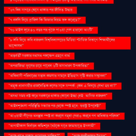
"৪ নভেম্বর সংবিধান দিবস ও ৭ মার্চের গুরুত্ব অস্বীকার: সিপিবির অভিমত"
"৬৭ দিন সাগরে ভেসে থাকার পর জীবিত উদ্ধার
"৭ বদলি নিয়ে ব্রাজিল কি ফিফার নিয়ম ভঙ্গ করেছে?"
"৭০ মাইল দূরে ৪০ বছর পর খুঁজে পাওয়া গেল হারানো আংটি"
"৮ দবি নিয়ে কবি নজরুল বিশ্ববিদ্যালয়ের মিডিয়া স্টাডিজ বিভাগে শিক্ষার্থীদের
আন্দোলন"
"অন্তর্বর্তী সরকার যথাযথ পদক্ষেপ গ্রহণে ব্যর্থ
"অপরাজিতা ফুলের চায়ে পাবেন ৬টি অসাধারণ উপকারিতা"
"অভিবাসী পরিবারের সন্তান কমলার সামনে ইতিহাস সৃষ্টি করার সম্ভাবনা"
"অমুক ব্যবসায়ীর রাজনৈতিক দলের সঙ্গে সম্পর্ক: কেন এ বিষয়ে লেখা হয় না?"
"অযথা সময় নষ্ট করে সরকারে থাকার কোনো ইচ্ছা নেই: আসিফ নজরুল"
"আইনশৃঙ্খলা পরিস্থিতি সন্ধ্যার পর থেকে স্পষ্ট হবে: স্বরাষ্ট্র উপদেষ্টা"
"আওয়ামী লীগের অবস্থান স্পষ্ট না করলে যমুনা ঘেরাও করবে গণ অধিকার পরিষদ"
"আগামীকাল নির্বাচন কমিশনে বৈঠকে যাবে জামায়াতে ইসলামী"