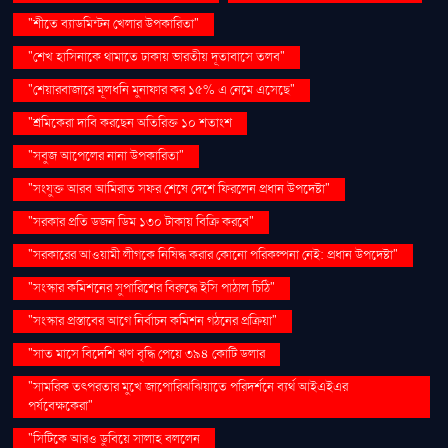
"শীতে ব্যাডমিন্টন খেলার উপকারিতা"
"শেখ হাসিনাকে থামাতে ঢাকায় ভারতীয় দূতাবাসে তলব"
"শেয়ারবাজারে মূলধনি মুনাফার কর ১৫% এ নেমে এসেছে"
"শ্রমিকেরা দাবি করছেন অতিরিক্ত ১০ শতাংশ
"সবুজ আপেলের নানা উপকারিতা"
"সংযুক্ত আরব আমিরাত সফর শেষে দেশে ফিরলেন প্রধান উপদেষ্টা"
"সরকার প্রতি ডজন ডিম ১৩০ টাকায় বিক্রি করবে"
"সরকারের আওয়ামী লীগকে নিষিদ্ধ করার কোনো পরিকল্পনা নেই: প্রধান উপদেষ্টা"
"সংস্কার কমিশনের সুপারিশের বিরুদ্ধে ইসি পাঠাল চিঠি"
"সংস্কার প্রস্তাবের আগে নির্বাচন কমিশন গঠনের প্রক্রিয়া"
"সাত মাসে বিদেশি ঋণ বৃদ্ধি পেয়ে ৩৯৪ কোটি ডলার
"সামরিক তৎপরতার মুখে জাপোরিঝঝিয়াতে পরিদর্শনে ব্যর্থ আইএইএর
পর্যবেক্ষকেরা"
"সিটিকে আরও ডুবিয়ে সালাহ বললেন