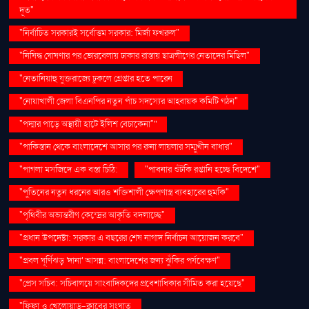
দূত"
"নির্বাচিত সরকারই সর্বোত্তম সরকার: মির্জা ফখরুল"
"নিষিদ্ধ ঘোষণার পর ভোরবেলায় ঢাকার রাস্তায় ছাত্রলীগের নেতাদের মিছিল"
"নেতানিয়াহু যুক্তরাজ্যে ঢুকলে গ্রেপ্তার হতে পারেন
"নোয়াখালী জেলা বিএনপির নতুন পাঁচ সদস্যের আহ্বায়ক কমিটি গঠন"
"পদ্মার পাড়ে অস্থায়ী হাটে ইলিশ বেচাকেনা"''
"পাকিস্তান থেকে বাংলাদেশে আসার পর রুনা লায়লার সম্মুখীন বাধার"
"পাগলা মসজিদে এক বস্তা চিঠি:
"পাবনার শুঁটকি রপ্তানি হচ্ছে বিদেশে"
"পুতিনের নতুন ধরনের আরও শক্তিশালী ক্ষেপণাস্ত্র ব্যবহারের হুমকি"
"পৃথিবীর অভ্যন্তরীণ কেন্দ্রের আকৃতি বদলাচ্ছে"
"প্রধান উপদেষ্টা: সরকার এ বছরের শেষ নাগাদ নির্বাচন আয়োজন করবে"
"প্রবল ঘূর্ণিঝড় 'দানা' আসন্ন: বাংলাদেশের জন্য ঝুঁকির পর্যবেক্ষণ"
"প্রেস সচিব: সচিবালয়ে সাংবাদিকদের প্রবেশাধিকার সীমিত করা হয়েছে"
"ফিফা ও খেলোয়াড়-ক্লাবের সংঘাত