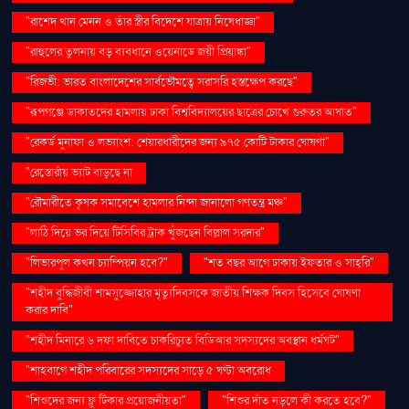
"রাশেদ খান মেনন ও তাঁর স্ত্রীর বিদেশে যাত্রায় নিষেধাজ্ঞা"
"রাহুলের তুলনায় বড় ব্যবধানে ওয়েনাডে জয়ী প্রিয়াঙ্কা"
"রিজভী: ভারত বাংলাদেশের সার্বভৌমত্বে সরাসরি হস্তক্ষেপ করছে"
"রূপগঞ্জে ডাকাতদের হামলায় ঢাকা বিশ্ববিদ্যালয়ের ছাত্রের চোখে গুরুতর আঘাত"
"রেকর্ড মুনাফা ও লভ্যাংশ: শেয়ারধারীদের জন্য ৯৭৫ কোটি টাকার ঘোষণা"
"রেস্তোরাঁয় ভ্যাট বাড়ছে না
"রৌমারীতে কৃষক সমাবেশে হামলার নিন্দা জানালো গণতন্ত্র মঞ্চ"
"লাঠি দিয়ে ভর দিয়ে টিসিবির ট্রাক খুঁজছেন বিল্লাল সরদার"
"লিভারপুল কখন চ্যাম্পিয়ন হবে?"
"শত বছর আগে ঢাকায় ইফতার ও সাহ্‌রি"
"শহীদ বুদ্ধিজীবী শামসুজ্জোহার মৃত্যুদিবসকে জাতীয় শিক্ষক দিবস হিসেবে ঘোষণা
করার দাবি"
"শহীদ মিনারে ৬ দফা দাবিতে চাকরিচ্যুত বিডিআর সদস্যদের অবস্থান ধর্মঘট"
"শাহবাগে শহীদ পরিবারের সদস্যদের সাড়ে ৫ ঘণ্টা অবরোধ
"শিশুদের জন্য ফ্লু টিকার প্রয়োজনীয়তা"
"শিশুর দাঁত নড়লে কী করতে হবে?"