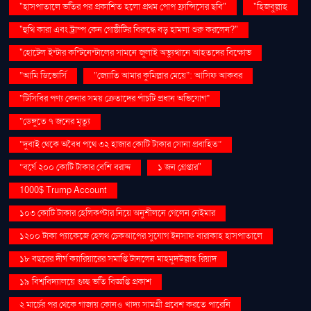
"হাসপাতালে ভর্তির পর প্রকাশিত হলো প্রথম পোপ ফ্রান্সিসের ছবি"
"হিজবুল্লাহ
"হুথি কারা এবং ট্রাম্প কেন গোষ্ঠীটির বিরুদ্ধে বড় হামলা শুরু করলেন?"
"হোটেল ইন্টার কন্টিনেন্টালের সামনে জুলাই অভ্যুত্থানে আহতদের বিক্ষোভ
“আমি ডিভোর্সি
“জ্যোতি আমার কুমিল্লার মেয়ে”: আসিফ আকবর
“টিসিবির পণ্য কেনার সময় ক্রেতাদের পাঁচটি প্রধান অভিযোগ”
“ডেঙ্গুতে ৭ জনের মৃত্যু
“দুবাই থেকে অবৈধ পথে ৩২ হাজার কোটি টাকার সোনা প্রবাহিত”
“বর্ষে ২০০ কোটি টাকার বেশি বরাদ্দ
১ জন গ্রেপ্তার"
1000$ Trump Account
১০৩ কোটি টাকার হেলিকপ্টার নিয়ে অনুশীলনে গেলেন নেইমার
১২০০ টাকা প্যাকেজে হেলথ চেকআপের সুযোগ ইনসাফ বারাকাহ হাসপাতালে
১৮ বছরের দীর্ঘ ক্যারিয়ারের সমাপ্তি টানলেন মাহমুদউল্লাহ রিয়াদ
১৯ বিশ্ববিদ্যালয়ে গুচ্ছ ভর্তি বিজ্ঞপ্তি প্রকাশ
২ মার্চের পর থেকে গাজায় কোনও খাদ্য সামগ্রী প্রবেশ করতে পারেনি