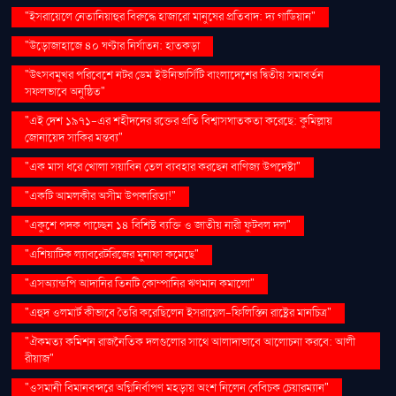
"ইসরায়েলে নেতানিয়াহুর বিরুদ্ধে হাজারো মানুষের প্রতিবাদ: দ্য গার্ডিয়ান"
"উড়োজাহাজে ৪০ ঘণ্টার নির্যাতন: হাতকড়া
"উৎসবমুখর পরিবেশে নটর ডেম ইউনিভার্সিটি বাংলাদেশের দ্বিতীয় সমাবর্তন
সফলভাবে অনুষ্ঠিত"
"এই দেশ ১৯৭১-এর শহীদদের রক্তের প্রতি বিশ্বাসঘাতকতা করেছে: কুমিল্লায়
জোনায়েদ সাকির মন্তব্য"
"এক মাস ধরে খোলা সয়াবিন তেল ব্যবহার করছেন বাণিজ্য উপদেষ্টা"
"একটি আমলকীর অসীম উপকারিতা!"
"একুশে পদক পাচ্ছেন ১৪ বিশিষ্ট ব্যক্তি ও জাতীয় নারী ফুটবল দল"
"এশিয়াটিক ল্যাবরেটরিজের মুনাফা কমেছে"
"এসঅ্যান্ডপি আদানির তিনটি কোম্পানির ঋণমান কমালো"
"এহুদ ওলমার্ট কীভাবে তৈরি করেছিলেন ইসরায়েল-ফিলিস্তিন রাষ্ট্রের মানচিত্র"
"ঐকমত্য কমিশন রাজনৈতিক দলগুলোর সাথে আলাদাভাবে আলোচনা করবে: আলী
রীয়াজ"
"ওসমানী বিমানবন্দরে অগ্নিনির্বাপণ মহড়ায় অংশ নিলেন বেবিচক চেয়ারম্যান"