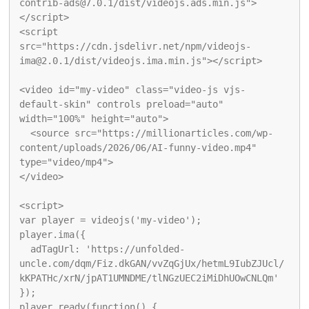
contrib-ads@7.0.1/dist/videojs.ads.min.js">
</script>

<script 
src="https://cdn.jsdelivr.net/npm/videojs-
ima@2.0.1/dist/videojs.ima.min.js"></script>

<video id="my-video" class="video-js vjs-
default-skin" controls preload="auto" 
width="100%" height="auto">

  <source src="https://millionarticles.com/wp-
content/uploads/2026/06/AI-funny-video.mp4" 
type="video/mp4">

</video>

<script>

var player = videojs('my-video');

player.ima({

  adTagUrl: 'https://unfolded-
uncle.com/dqm/Fiz.dkGAN/vvZqGjUx/hetmL9IubZJUcl/
kKPATHc/xrN/jpAT1UMNDME/tlNGzUEC2iMiDhUOwCNLQm'

});

player.ready(function() {
