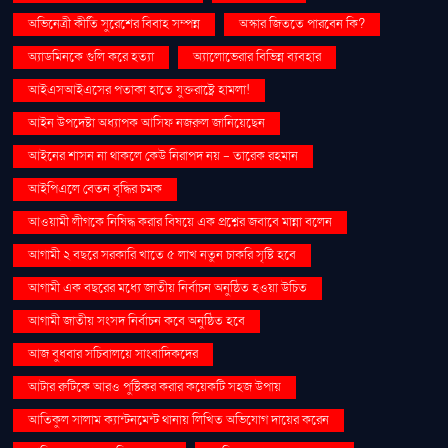
অভিনেত্রী কীর্তি সুরেশের বিবাহ সম্পন্ন
অস্কার জিততে পারবেন কি?
অ্যাডমিনকে গুলি করে হত্যা
অ্যালোভেরার বিভিন্ন ব্যবহার
আইএসআইএসের পতাকা হাতে যুক্তরাষ্ট্রে হামলা!
আইন উপদেষ্টা অধ্যাপক আসিফ নজরুল জানিয়েছেন
আইনের শাসন না থাকলে কেউ নিরাপদ নয় - তারেক রহমান
আইপিএলে বেতন বৃদ্ধির চমক
আওয়ামী লীগকে নিষিদ্ধ করার বিষয়ে এক প্রশ্নের জবাবে মান্না বলেন
আগামী ২ বছরে সরকারি খাতে ৫ লাখ নতুন চাকরি সৃষ্টি হবে
আগামী এক বছরের মধ্যে জাতীয় নির্বাচন অনুষ্ঠিত হওয়া উচিত
আগামী জাতীয় সংসদ নির্বাচন কবে অনুষ্ঠিত হবে
আজ বুধবার সচিবালয়ে সাংবাদিকদের
আটার রুটিকে আরও পুষ্টিকর করার কয়েকটি সহজ উপায়
আতিকুল সালাম ক্যান্টনমেন্ট থানায় লিখিত অভিযোগ দায়ের করেন