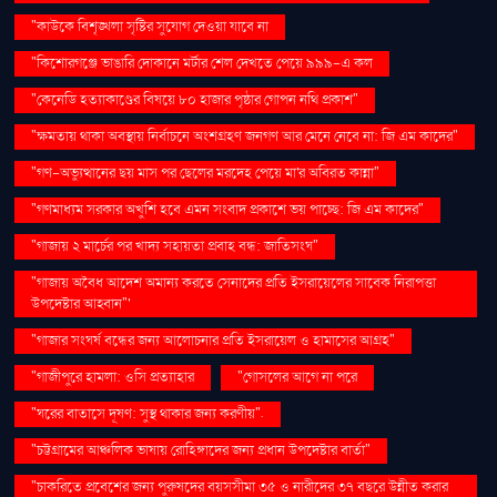
"কাউকে বিশৃঙ্খলা সৃষ্টির সুযোগ দেওয়া যাবে না
"কিশোরগঞ্জে ভাঙারি দোকানে মর্টার শেল দেখতে পেয়ে ৯৯৯-এ কল
"কেনেডি হত্যাকাণ্ডের বিষয়ে ৮০ হাজার পৃষ্ঠার গোপন নথি প্রকাশ"
"ক্ষমতায় থাকা অবস্থায় নির্বাচনে অংশগ্রহণ জনগণ আর মেনে নেবে না: জি এম কাদের"
"গণ–অভ্যুত্থানের ছয় মাস পর ছেলের মরদেহ পেয়ে মা'র অবিরত কান্না"
"গণমাধ্যম সরকার অখুশি হবে এমন সংবাদ প্রকাশে ভয় পাচ্ছে: জি এম কাদের"
"গাজায় ২ মার্চের পর খাদ্য সহায়তা প্রবাহ বন্ধ: জাতিসংঘ"
"গাজায় অবৈধ আদেশ অমান্য করতে সেনাদের প্রতি ইসরায়েলের সাবেক নিরাপত্তা
উপদেষ্টার আহ্বান"'
"গাজার সংঘর্ষ বন্ধের জন্য আলোচনার প্রতি ইসরায়েল ও হামাসের আগ্রহ"
"গাজীপুরে হামলা: ওসি প্রত্যাহার
"গোসলের আগে না পরে
"ঘরের বাতাসে দূষণ: সুস্থ থাকার জন্য করণীয়".
"চট্টগ্রামের আঞ্চলিক ভাষায় রোহিঙ্গাদের জন্য প্রধান উপদেষ্টার বার্তা"
"চাকরিতে প্রবেশের জন্য পুরুষদের বয়সসীমা ৩৫ ও নারীদের ৩৭ বছরে উন্নীত করার