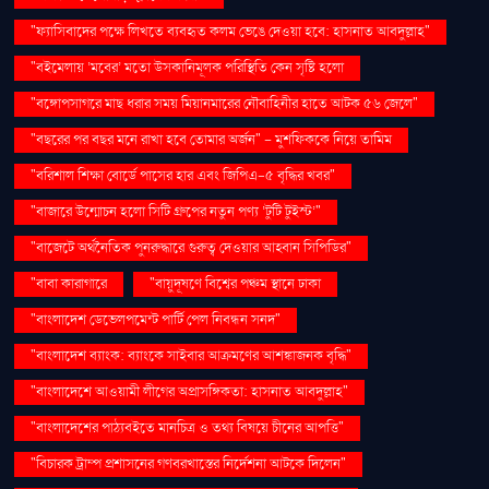
"ফ্যাসিবাদের পক্ষে লিখতে ব্যবহৃত কলম ভেঙে দেওয়া হবে: হাসনাত আবদুল্লাহ"
"বইমেলায় ‘মবের’ মতো উসকানিমূলক পরিস্থিতি কেন সৃষ্টি হলো
"বঙ্গোপসাগরে মাছ ধরার সময় মিয়ানমারের নৌবাহিনীর হাতে আটক ৫৬ জেলে"
"বছরের পর বছর মনে রাখা হবে তোমার অর্জন" – মুশফিককে নিয়ে তামিম
"বরিশাল শিক্ষা বোর্ডে পাসের হার এবং জিপিএ-৫ বৃদ্ধির খবর"
"বাজারে উন্মোচন হলো সিটি গ্রুপের নতুন পণ্য ‘টুটি টুইস্ট’"
"বাজেটে অর্থনৈতিক পুনরুদ্ধারে গুরুত্ব দেওয়ার আহ্বান সিপিডির"
"বাবা কারাগারে
"বায়ুদূষণে বিশ্বের পঞ্চম স্থানে ঢাকা
"বাংলাদেশ ডেভেলপমেন্ট পার্টি পেল নিবন্ধন সনদ"
"বাংলাদেশ ব্যাংক: ব্যাংকে সাইবার আক্রমণের আশঙ্কাজনক বৃদ্ধি"
"বাংলাদেশে আওয়ামী লীগের অপ্রাসঙ্গিকতা: হাসনাত আবদুল্লাহ"
"বাংলাদেশের পাঠ্যবইতে মানচিত্র ও তথ্য বিষয়ে চীনের আপত্তি"
"বিচারক ট্রাম্প প্রশাসনের গণবরখাস্তের নির্দেশনা আটকে দিলেন"