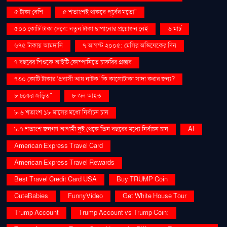
৫ টাকা বেশি
৫ শতাংশই থাকবে পূর্বের মতো"
৫০০ কোটি টাকা দেবে: নতুন টাকা ছাপানোর প্রয়োজন নেই
৬ মার্চ
৬৭৫ টাকায় আমদানি
৭ আগস্ট ২০০৫: মেসির অভিষেকের দিন
৭ বছরের শিশুকে আইটি কোম্পানিতে চাকরির প্রস্তাব
৭৩০ কোটি টাকার ‘প্রবাসী আয় নাটক’ কি কালোটাকা সাদা করার জন্য?
৮ চক্রের জড়িত"
৮ জন আহত
৮.৬ শতাংশ ১৮ মাসের মধ্যে নির্বাচন চান
৮.৭ শতাংশ জনগণ আগামী দুই থেকে তিন বছরের মধ্যে নির্বাচন চান
AI
American Express Travel Card
American Express Travel Rewards
Best Travel Credit Card USA
Buy TRUMP Coin
CuteBabies
FunnyVideo
Get White House Tour
Trump Account
Trump Account vs Trump Coin: