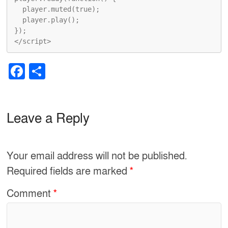
  player.muted(true);

  player.play();

});

</script>
F
S
a
h
c
ar
e
e
Leave a Reply
b
o
Your email address will not be published.
o
Required fields are marked
*
k
Comment
*