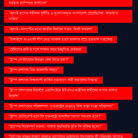
বর্তমান চ্যাম্পিয়ন কার্লসেন"
"জুলাই মাসের শহীদরা দুর্নীতি ও দুঃশাসনমুক্ত বাংলাদেশ চেয়েছিলেন: জামায়াত
আমির"
"জুলাই-আগস্টের মধ্যে জাতীয় নির্বাচন সম্ভব: মির্জা ফখরুল"
"টাঙ্গাইলে আওয়ামী লীগ নেতা ফারুক হত্যা মামলার রায়ে হতবাক সন্তানেরা
"টেনিসের রানি’র সঙ্গে সাক্ষাৎ করে উচ্ছ্বসিত নেইমার"
"ট্রাম্প পেন্টাগনের নিয়ন্ত্রণ কেন নিতে চান?"
"ট্রাম্প প্রশাসন ডিম আমদানি করবে"
"ট্রাম্প প্রশাসন বিশ্বব্যাপী মার্কিন দূতাবাসে কর্মী কমানোর সিদ্ধান্ত"
"ট্রাম্প প্রশাসনের নির্দেশে ওয়াশিংটনে ইউএসএআইডির কর্মীদের বাসায় থাকার
নির্দেশ"
"ট্রাম্প প্রশাসনের পরিকল্পনা: যুক্তরাষ্ট্রের নেতৃত্বে বিশ্ব স্বাস্থ্য সংস্থা পরিচালনা"
"ট্রাম্প প্রেসিডেন্ট হলে কি যুক্তরাষ্ট্রে আদানির সমস্যা সমাধান হবে?"
"ট্রাম্পের বিদ্বেষপূর্ণ বক্তব্য: গাজায় যুদ্ধবিরতি চুক্তি কি ঝুঁকির মধ্যে?"
"ট্রাম্পের শুল্কের কারণে ভারতে অ্যাপলের আইফোন উৎপাদনে কী পরিবর্তন আসতে