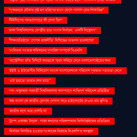
''রাষ্ট্রীয় পৃষ্ঠপোষকতায় লুটপাটের পথ বন্ধ করতে হবে: সাংবাদিক নেতা আজিজ"
''সুন্দরবনে নৌকায় দুই মণ হরিণের মাংস ফেলে পালাল চোর শিকারিরা''
'টিউলিপের পদত্যাগপত্রে কী লেখা ছিল''
'ঢাকা বিশ্ববিদ্যালয় কেন্দ্রীয় ছাত্র সংসদ নির্বাচন: একটি বিশ্লেষণ''
'শিক্ষাপ্রতিষ্ঠানে ‘গোপন রাজনীতি’ নিষিদ্ধের আহ্বান ছাত্রদলের''
'সংবিধান সংস্কার কমিশনের সুপারিশ সম্পর্কে বিএনপি
‘অস্ট্রেলিয়া প্রতি মিনিটে ভারতকে স্মরণ করিয়ে দেবে ধবলধোলাইয়ের কথা’
‘ইইউ ও ইউরোপীয় বিনিয়োগ ব্যাংক বাংলাদেশকে পরিবেশ সুরক্ষায় সহায়তা দেবে’
‘এটা হয়তো আমার শেষ ম্যাচ’"
‘গণ–অভ্যুত্থান পরবর্তী বিশ্ববিদ্যালয় ক্যাম্পাসে শান্তিপূর্ণ পরিবেশ প্রতিষ্ঠিত’
‘জয় বাংলা’কে জাতীয় স্লোগান ঘোষণা করে হাইকোর্টের দেওয়া রায় স্থগিত
‘জাতীয় দলে আর খেলছি না’
‘ট্রাম্প একজন উন্মাদ’: গাজা দখলের পরিকল্পনায় ফিলিস্তিনিদের প্রতিক্রিয়া
‘নির্বাচন বিলম্বিত হওয়ার সংস্কারের বিরুদ্ধে বিএনপি’র অবস্থান’