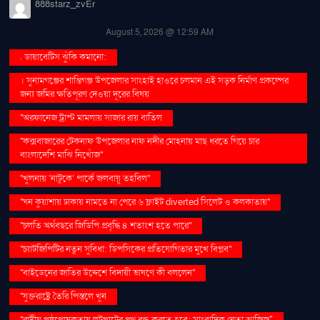
888starz_zvEr
August 5, 2026 @ 12:59 AM
. ডায়াবেটিস ঝুঁকি কমানো:
। সুনামগঞ্জের শান্তিগঞ্জ উপজেলার সাংহাই হাওরে চলমান এই সড়ক নির্মাণ প্রকল্পের
জন্য জমির ক্ষতিপূরণ দেওয়া দূরের বিষয়
''অরফানেজ ট্রাস্ট মামলায় সাজার রায় বাতিল
''কক্সবাজারের টেকনাফ উপজেলার নাফ নদীর মোহনায় মাছ ধরতে গিয়ে চার
বাংলাদেশি মাঝি নিখোঁজ''
''খুলনায় ‘নাটুকে’ পার্কে জলবায়ু তহবিল''
''ঘন কুয়াশায় ঢাকায় নামতে না পেরে ৬ ফ্লাইট diverted সিলেট ও কলকাতায়''
''চলতি অর্থবছরে জিডিপি প্রবৃদ্ধি ৪ শতাংশ হতে পারে''
''চ্যাটজিপিটির নতুন সুবিধা: ডিপসিকের প্রতিযোগিতার মুখে বিপ্লব''
''বাইডেনের জাতির উদ্দেশে বিদায়ী ভাষণে কী বললেন''
''যুক্তরাষ্ট্রে তৈরি পিস্তলে খুন