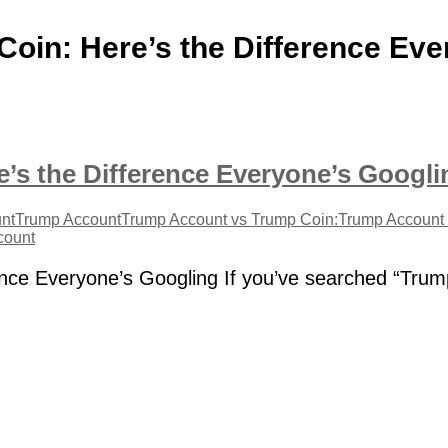
oin: Here’s the Difference Eve
s the Difference Everyone’s Googli
nt
Trump Account
Trump Account vs Trump Coin:
Trump Account 
count
ence Everyone’s Googling If you’ve searched “Tru