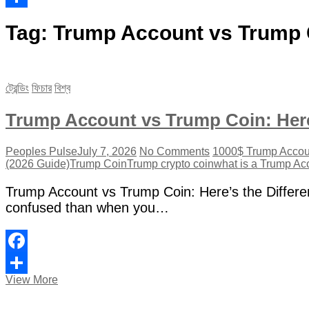
Share
Tag:
Trump Account vs Trump C
ট্রেন্ডিং
ফিচার
বিশ্ব
Trump Account vs Trump Coin: Here’
Peoples Pulse
July 7, 2026
No Comments
1000$ Trump Accou
(2026 Guide)
Trump Coin
Trump crypto coin
what is a Trump Ac
Trump Account vs Trump Coin: Here’s the Differ
confused than when you…
Facebook
Trump
View More
Share
Account
vs