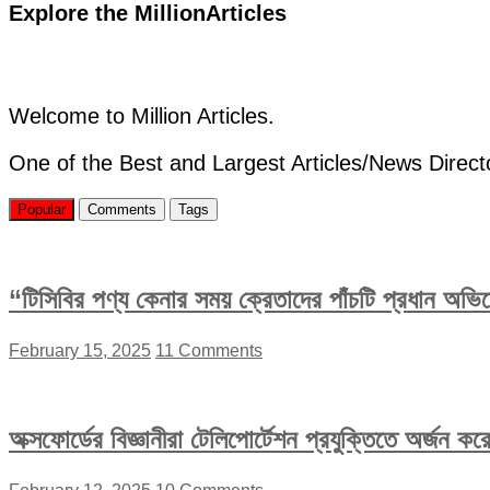
Explore the MillionArticles
Trump
Coin:
Here’s
the
Difference
Everyone’s
Welcome to Million Articles.
Googling
(2026
One of the Best and Largest Articles/News Direct
Guide)
Popular
Comments
Tags
“টিসিবির পণ্য কেনার সময় ক্রেতাদের পাঁচটি প্রধান অভ
February 15, 2025
11 Comments
অক্সফোর্ডের বিজ্ঞানীরা টেলিপোর্টেশন প্রযুক্তিতে অর্জন 