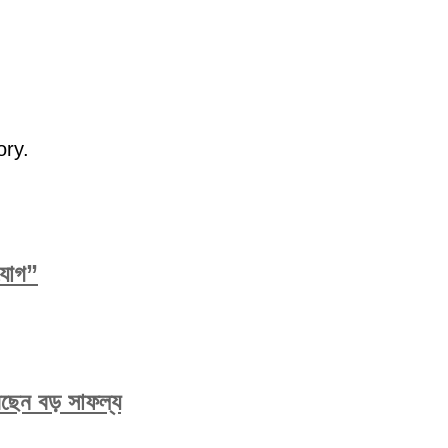
ory.
িযোগ”
করেছেন বড় সাফল্য