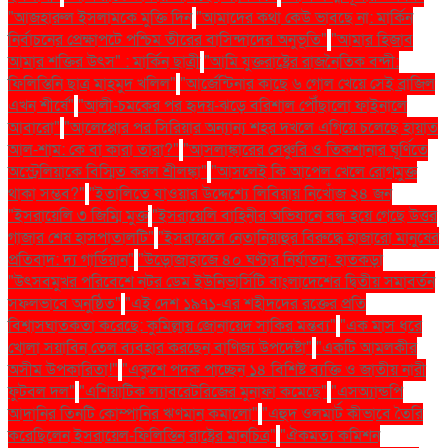
"আজহারুল ইসলামকে মুক্তি দিন
"আমাদের কথা কেউ ভাবছে না: মার্কিন
নির্বাচনের প্রেক্ষাপটে পশ্চিম তীরের বাসিন্দাদের অনুভূতি"
"আমার হিজাব
আমার শক্তির উৎস" : মার্কিন ছাত্রী
"আমি যুক্তরাষ্ট্রের রাজনৈতিক বন্দী:
ফিলিস্তিনি ছাত্র মাহমুদ খলিল"
"আর্জেন্টিনার কাছে ৬ গোল খেয়ে সেই ব্রাজিল
এখন শীর্ষে"
"আলী-চমকের পর হৃদয়-ঝড়ে বরিশাল পৌঁছালো ফাইনালে
আবারো"
"আলেপ্পোর পর সিরিয়ার অন্যান্য শহর দখলে এগিয়ে চলেছে হায়াত
আল-শাম: কে বা কারা তারা?"
"আসলাঙ্কারের সেঞ্চুরি ও তিকশানার ঘূর্ণিতে
অস্ট্রেলিয়াকে বিস্মিত করল শ্রীলঙ্কা"
"আসলেই কি আপেল খেলে রোগমুক্ত
থাকা সম্ভব?"
"ইতালিতে যাওয়ার উদ্দেশ্যে লিবিয়ায় নিখোঁজ ২৪ জন
"ইসরায়েলি ৩ জিম্মি মুক্ত
"ইসরায়েলি বাহিনীর অভিযানে বন্ধ হয়ে গেছে উত্তর
গাজার শেষ হাসপাতালটি"
"ইসরায়েলে নেতানিয়াহুর বিরুদ্ধে হাজারো মানুষের
প্রতিবাদ: দ্য গার্ডিয়ান"
"উড়োজাহাজে ৪০ ঘণ্টার নির্যাতন: হাতকড়া
"উৎসবমুখর পরিবেশে নটর ডেম ইউনিভার্সিটি বাংলাদেশের দ্বিতীয় সমাবর্তন
সফলভাবে অনুষ্ঠিত"
"এই দেশ ১৯৭১-এর শহীদদের রক্তের প্রতি
বিশ্বাসঘাতকতা করেছে: কুমিল্লায় জোনায়েদ সাকির মন্তব্য"
"এক মাস ধরে
খোলা সয়াবিন তেল ব্যবহার করছেন বাণিজ্য উপদেষ্টা"
"একটি আমলকীর
অসীম উপকারিতা!"
"একুশে পদক পাচ্ছেন ১৪ বিশিষ্ট ব্যক্তি ও জাতীয় নারী
ফুটবল দল"
"এশিয়াটিক ল্যাবরেটরিজের মুনাফা কমেছে"
"এসঅ্যান্ডপি
আদানির তিনটি কোম্পানির ঋণমান কমালো"
"এহুদ ওলমার্ট কীভাবে তৈরি
করেছিলেন ইসরায়েল-ফিলিস্তিন রাষ্ট্রের মানচিত্র"
"ঐকমত্য কমিশন