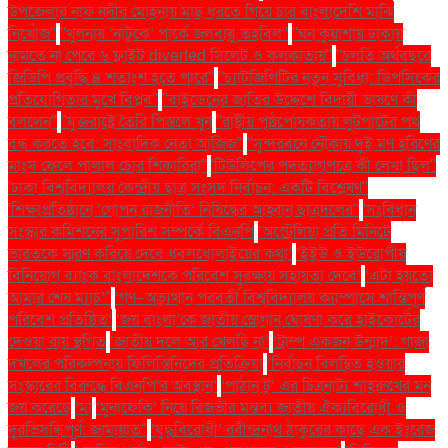
উপজেলার নাফ নদীর মোহনায় মাছ ধরতে গিয়ে চার বাংলাদেশি মাঝি
নিখোঁজ''
''খুলনায় ‘নাটুকে’ পার্কে জলবায়ু তহবিল''
''ঘন কুয়াশায় ঢাকায়
নামতে না পেরে ৬ ফ্লাইট diverted সিলেট ও কলকাতায়''
''চলতি অর্থবছরে
জিডিপি প্রবৃদ্ধি ৪ শতাংশ হতে পারে''
''চ্যাটজিপিটির নতুন সুবিধা: ডিপসিকের
প্রতিযোগিতার মুখে বিপ্লব''
''বাইডেনের জাতির উদ্দেশে বিদায়ী ভাষণে কী
বললেন''
''যুক্তরাষ্ট্রে তৈরি পিস্তলে খুন
''রাষ্ট্রীয় পৃষ্ঠপোষকতায় লুটপাটের পথ
বন্ধ করতে হবে: সাংবাদিক নেতা আজিজ"
''সুন্দরবনে নৌকায় দুই মণ হরিণের
মাংস ফেলে পালাল চোর শিকারিরা''
'টিউলিপের পদত্যাগপত্রে কী লেখা ছিল''
'ঢাকা বিশ্ববিদ্যালয় কেন্দ্রীয় ছাত্র সংসদ নির্বাচন: একটি বিশ্লেষণ''
'শিক্ষাপ্রতিষ্ঠানে ‘গোপন রাজনীতি’ নিষিদ্ধের আহ্বান ছাত্রদলের''
'সংবিধান
সংস্কার কমিশনের সুপারিশ সম্পর্কে বিএনপি
‘অস্ট্রেলিয়া প্রতি মিনিটে
ভারতকে স্মরণ করিয়ে দেবে ধবলধোলাইয়ের কথা’
‘ইইউ ও ইউরোপীয়
বিনিয়োগ ব্যাংক বাংলাদেশকে পরিবেশ সুরক্ষায় সহায়তা দেবে’
‘এটা হয়তো
আমার শেষ ম্যাচ’"
‘গণ–অভ্যুত্থান পরবর্তী বিশ্ববিদ্যালয় ক্যাম্পাসে শান্তিপূর্ণ
পরিবেশ প্রতিষ্ঠিত’
‘জয় বাংলা’কে জাতীয় স্লোগান ঘোষণা করে হাইকোর্টের
দেওয়া রায় স্থগিত
‘জাতীয় দলে আর খেলছি না’
‘ট্রাম্প একজন উন্মাদ’: গাজা
দখলের পরিকল্পনায় ফিলিস্তিনিদের প্রতিক্রিয়া
‘নির্বাচন বিলম্বিত হওয়ার
সংস্কারের বিরুদ্ধে বিএনপি’র অবস্থান’
‘পাঠান টু’ এর চিত্রনাট্য শাহরুখের মন
জয় করেছে
‘মা
‘মুনাফেকি’ নিয়ে রিজভীর মন্তব্য জাতীয় ঐক্যবিরোধী ও
দুরভিসন্ধিপূর্ণ: জামায়াত"
‘যুদ্ধবিরোধী’ রবীন্দ্রনাথ ঠাকুরের কাছে এক ইংরেজ