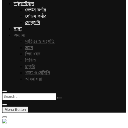
লাইফস্টাইল
জেন্টস কর্ণার
লেডিস কর্ণার
সোনামণি
স্বাস্থ্য
অন্যান্য
সাহিত্য ও সংস্কৃতি
ভ্রমণ
ভিন্ন খবর
ভিডিও
চাকুরি
খাদ্য ও রেসিপি
আবহাওয়া
Search
…
Menu Button