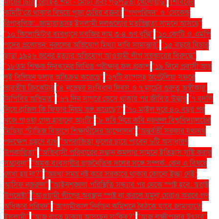
মায়ের চিঠি
‘রোহিত শর্মা - মোটা এবং গড়পড়তা খেলোয়াড়’
‘শিবিরের
কমিটি’তে থাকার বিষয়ে পূজা চেরির বক্তব্য
"‘গণপরিষদ’ ও ‘সেকেন্ড
রিপাবলিক’: জামায়াতসহ ইসলামী দলগুলোর মতভিন্নতা সামনে আসছে"
"১০ কিলোমিটার ব্যবধানে সবজির দাম ৩-৪ গুণ বৃদ্ধি"
"১০ কোটি ও এমপি
পদের প্রলোভন: নুরুলের অভিযোগ মিথ্যা দাবি সামান্তার"
"১৫ বছরে বিচার
ছাড়া ১৯২৬ জনের হত্যার অভিযোগ আওয়ামী লীগ সরকারের বিরুদ্ধে"
"১৮তম শিক্ষক নিবন্ধনের লিখিত পরীক্ষার ফল প্রকাশ
"১৯ দিনে প্রবাসী আয়
দুই বিলিয়ন ডলার অতিক্রম করেছে"
"২৭টি ব্যাগসহ অস্ট্রেলিয়া সফরে
ভারতীয় ক্রিকেটার
"৪ নভেম্বর সংবিধান দিবস ও ৭ মার্চের গুরুত্ব অস্বীকার:
সিপিবির অভিমত"
"৬৭ দিন সাগরে ভেসে থাকার পর জীবিত উদ্ধার
"৭ বদলি
নিয়ে ব্রাজিল কি ফিফার নিয়ম ভঙ্গ করেছে?"
"৭০ মাইল দূরে ৪০ বছর পর
খুঁজে পাওয়া গেল হারানো আংটি"
"৮ দবি নিয়ে কবি নজরুল বিশ্ববিদ্যালয়ের
মিডিয়া স্টাডিজ বিভাগে শিক্ষার্থীদের আন্দোলন"
"অন্তর্বর্তী সরকার যথাযথ
পদক্ষেপ গ্রহণে ব্যর্থ
"অপরাজিতা ফুলের চায়ে পাবেন ৬টি অসাধারণ
উপকারিতা"
"অভিবাসী পরিবারের সন্তান কমলার সামনে ইতিহাস সৃষ্টি করার
সম্ভাবনা"
"অমুক ব্যবসায়ীর রাজনৈতিক দলের সঙ্গে সম্পর্ক: কেন এ বিষয়ে
লেখা হয় না?"
"অযথা সময় নষ্ট করে সরকারে থাকার কোনো ইচ্ছা নেই:
আসিফ নজরুল"
"আইনশৃঙ্খলা পরিস্থিতি সন্ধ্যার পর থেকে স্পষ্ট হবে: স্বরাষ্ট্র
উপদেষ্টা"
"আওয়ামী লীগের অবস্থান স্পষ্ট না করলে যমুনা ঘেরাও করবে গণ
অধিকার পরিষদ"
"আগামীকাল নির্বাচন কমিশনে বৈঠকে যাবে জামায়াতে
ইসলামী"
"আজ রাতে ঢাকায় আসছেন সাকিব?"
"আজ লক্ষ্মীপূজার উৎসব"