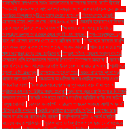
রাজনৈতিক দলগুলোর সাথে আলাদাভাবে আলোচনা করবে: আলী রীয়াজ"
"ওসমানী বিমানবন্দরে অগ্নিনির্বাপণ মহড়ায় অংশ নিলেন বেবিচক চেয়ারম্যান"
"কাউকে বিশৃঙ্খলা সৃষ্টির সুযোগ দেওয়া যাবে না
"কিশোরগঞ্জে ভাঙারি
দোকানে মর্টার শেল দেখতে পেয়ে ৯৯৯-এ কল
"কেনেডি হত্যাকাণ্ডের বিষয়ে
৮০ হাজার পৃষ্ঠার গোপন নথি প্রকাশ"
"ক্ষমতায় থাকা অবস্থায় নির্বাচনে
অংশগ্রহণ জনগণ আর মেনে নেবে না: জি এম কাদের"
"গণ–অভ্যুত্থানের ছয়
মাস পর ছেলের মরদেহ পেয়ে মা'র অবিরত কান্না"
"গণমাধ্যম সরকার অখুশি
হবে এমন সংবাদ প্রকাশে ভয় পাচ্ছে: জি এম কাদের"
"গাজায় ২ মার্চের পর
খাদ্য সহায়তা প্রবাহ বন্ধ: জাতিসংঘ"
"গাজায় অবৈধ আদেশ অমান্য করতে
সেনাদের প্রতি ইসরায়েলের সাবেক নিরাপত্তা উপদেষ্টার আহ্বান"'
"গাজার
সংঘর্ষ বন্ধের জন্য আলোচনার প্রতি ইসরায়েল ও হামাসের আগ্রহ"
"গাজীপুরে
হামলা: ওসি প্রত্যাহার
"গোসলের আগে না পরে
"ঘরের বাতাসে দূষণ: সুস্থ
থাকার জন্য করণীয়".
"চট্টগ্রামের আঞ্চলিক ভাষায় রোহিঙ্গাদের জন্য প্রধান
উপদেষ্টার বার্তা"
"চাকরিতে প্রবেশের জন্য পুরুষদের বয়সসীমা ৩৫ ও
নারীদের ৩৭ বছরে উন্নীত করার প্রস্তাব"
"চার মাস ধরে রপ্তানি আয় ৪ বিলিয়ন
ডলারের উপরে"
"চারটি পদ ছাড়া জাতীয় নাগরিক কমিটির বাকি সব কমিটি
বিলুপ্ত ঘোষণা"
"চারবার বসতভিটা সরিয়েও ভাঙনের আতঙ্কে আলী আহমদ"
"চীনের ৫টি পদক্ষেপ
"চুয়েট ছাত্রলীগের সভাপতি আটক"
"চোখের স্বাস্থ্য
উন্নত রাখতে যে খাবারগুলি খাবেন"
"চ্যাম্পিয়নস ট্রফি: ২ শর্তে হাইব্রিড
মডেলে সম্মত পাকিস্তান"
"ছুরিকাঘাত ও বৈদ্যুতিক শকে হত্যা: সবজিখেতে