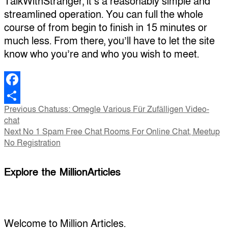
TalkWithStranger, it’s a reasonably simple and
streamlined operation. You can full the whole
course of from begin to finish in 15 minutes or
much less. From there, you’ll have to let the site
know who you’re and who you wish to meet.
Facebook
Post
Previous
Previous
Chatuss: Omegle Various Für Zufälligen Video-
Share
post:
chat
navigation
Next
Next
No 1 Spam Free Chat Rooms For Online Chat, Meetup
post:
No Registration
Explore the MillionArticles
Welcome to Million Articles.