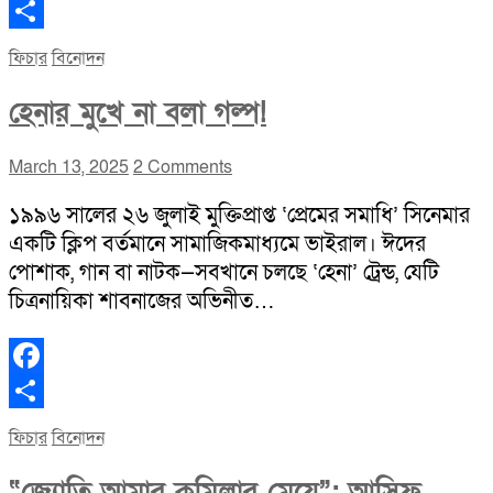
Facebook
Share
ফিচার
বিনোদন
হেনার মুখে না বলা গল্প!
March 13, 2025
2 Comments
১৯৯৬ সালের ২৬ জুলাই মুক্তিপ্রাপ্ত ‘প্রেমের সমাধি’ সিনেমার
একটি ক্লিপ বর্তমানে সামাজিকমাধ্যমে ভাইরাল। ঈদের
পোশাক, গান বা নাটক—সবখানে চলছে ‘হেনা’ ট্রেন্ড, যেটি
চিত্রনায়িকা শাবনাজের অভিনীত…
Facebook
Share
ফিচার
বিনোদন