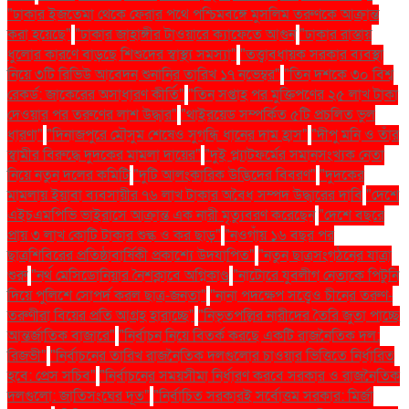
"ঢাকার ইজতেমা থেকে ফেরার পথে পশ্চিমবঙ্গে মুসলিম তরুণকে আক্রান্ত
করা হয়েছে"
"ঢাকার জাহাঙ্গীর টাওয়ারে ক্যাফেতে আগুন
"ঢাকার রাস্তায়
ধুলোর কারণে বাড়ছে শিশুদের স্বাস্থ্য সমস্যা"
"তত্ত্বাবধায়ক সরকার ব্যবস্থা
নিয়ে ৩টি রিভিউ আবেদন শুনানির তারিখ ১৭ নভেম্বর"
"তিন দশকে ৩০ বিশ্ব
রেকর্ড: জাকেরের অসাধারণ কীর্তি"
"তিন সপ্তাহ পর মুক্তিপণের ২৫ লাখ টাকা
দেওয়ার পর তরুণের লাশ উদ্ধার"
"থাইরয়েড সম্পর্কিত ৫টি প্রচলিত ভুল
ধারণা"
"দিনাজপুরে মৌসুম শেষেও সুগন্ধি ধানের দাম হ্রাস"
"দীপু মনি ও তাঁর
স্বামীর বিরুদ্ধে দুদকের মামলা দায়ের"
"দুই প্ল্যাটফর্মের সমানসংখ্যক নেতা
নিয়ে নতুন দলের কমিটি
"দুটি আলংকারিক উদ্ভিদের বিবরণ"
"দুদকের
মামলায় ইয়াবা ব্যবসায়ীর ৭৬ লাখ টাকার অবৈধ সম্পদ উদ্ধারের দাবি
"দেশে
এইচএমপিভি ভাইরাসে আক্রান্ত এক নারী মৃত্যুবরণ করেছেন
"দেশে বছরে
প্রায় ৩ লাখ কোটি টাকার শুল্ক ও কর ছাড়"
"নওগাঁয় ১৬ বছর পর
ছাত্রশিবিরের প্রতিষ্ঠাবার্ষিকী প্রকাশ্যে উদযাপিত"
"নতুন ছাত্রসংগঠনের যাত্রা
শুরু
"নর্থ মেসিডোনিয়ার নৈশক্লাবে অগ্নিকাণ্ড
"নাটোরে যুবলীগ নেতাকে পিটুনি
দিয়ে পুলিশে সোপর্দ করল ছাত্র-জনতা"
"নানা পদক্ষেপ সত্ত্বেও চীনের তরুণ-
তরুণীরা বিয়ের প্রতি আগ্রহ হারাচ্ছে"
"নিভৃতপল্লির নারীদের তৈরি জুতা পাচ্ছে
আন্তর্জাতিক বাজারে"
"নির্বাচন নিয়ে বিতর্ক করছে একটি রাজনৈতিক দল:
রিজভী"
"নির্বাচনের তারিখ রাজনৈতিক দলগুলোর চাওয়ার ভিত্তিতে নির্ধারিত
হবে: প্রেস সচিব"
"নির্বাচনের সময়সীমা নির্ধারণ করবে সরকার ও রাজনৈতিক
দলগুলো: জাতিসংঘের দূত"
"নির্বাচিত সরকারই সর্বোত্তম সরকার: মির্জা