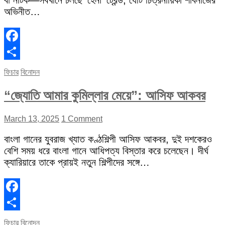
বা নাটক—সবখানে চলছে ‘হেনা’ ট্রেন্ড, যেটি চিত্রনায়িকা শাবনাজের
অভিনীত…
Facebook
Share
ফিচার
বিনোদন
“জ্যোতি আমার কুমিল্লার মেয়ে”: আসিফ আকবর
March 13, 2025
1 Comment
বাংলা গানের যুবরাজ খ্যাত কণ্ঠশিল্পী আসিফ আকবর, দুই দশকেরও
বেশি সময় ধরে বাংলা গানে আধিপত্য বিস্তার করে চলেছেন। দীর্ঘ
ক্যারিয়ারে তাকে প্রায়ই নতুন শিল্পীদের সঙ্গে…
Facebook
Share
ফিচার
বিনোদন