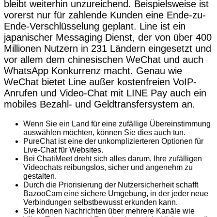
bleibt weiterhin unzureichend. Beispielsweise ist
vorerst nur für zahlende Kunden eine Ende-zu-
Ende-Verschlüsselung geplant. Line ist ein
japanischer Messaging Dienst, der von über 400
Millionen Nutzern in 231 Ländern eingesetzt und
vor allem dem chinesischen WeChat und auch
WhatsApp Konkurrenz macht. Genau wie
WeChat bietet Line außer kostenfreien VoIP-
Anrufen und Video-Chat mit LINE Pay auch ein
mobiles Bezahl- und Geldtransfersystem an.
Wenn Sie ein Land für eine zufällige Übereinstimmung
auswählen möchten, können Sie dies auch tun.
PureChat ist eine der unkomplizierteren Optionen für
Live-Chat für Websites.
Bei ChatiMeet dreht sich alles darum, Ihre zufälligen
Videochats reibungslos, sicher und angenehm zu
gestalten.
Durch die Priorisierung der Nutzersicherheit schafft
BazooCam eine sichere Umgebung, in der jeder neue
Verbindungen selbstbewusst erkunden kann.
Sie können Nachrichten über mehrere Kanäle wie