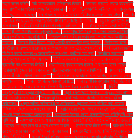
নতুন দলের কমিটি
"দুটি আলংকারিক উদ্ভিদের বিবরণ"
"দুদকের মামলায় ইয়াবা ব্যবসায়ীর
৭৬ লাখ টাকার অবৈধ সম্পদ উদ্ধারের দাবি
"দেশে এইচএমপিভি ভাইরাসে আক্রান্ত এক
নারী মৃত্যুবরণ করেছেন
"দেশে বছরে প্রায় ৩ লাখ কোটি টাকার শুল্ক ও কর ছাড়"
"নওগাঁয়
১৬ বছর পর ছাত্রশিবিরের প্রতিষ্ঠাবার্ষিকী প্রকাশ্যে উদযাপিত"
"নতুন ছাত্রসংগঠনের
যাত্রা শুরু
"নর্থ মেসিডোনিয়ার নৈশক্লাবে অগ্নিকাণ্ড
"নাটোরে যুবলীগ নেতাকে পিটুনি
দিয়ে পুলিশে সোপর্দ করল ছাত্র-জনতা"
"নানা পদক্ষেপ সত্ত্বেও চীনের তরুণ-তরুণীরা
বিয়ের প্রতি আগ্রহ হারাচ্ছে"
"নিভৃতপল্লির নারীদের তৈরি জুতা পাচ্ছে আন্তর্জাতিক
বাজারে"
"নির্বাচন নিয়ে বিতর্ক করছে একটি রাজনৈতিক দল: রিজভী"
"নির্বাচনের তারিখ
রাজনৈতিক দলগুলোর চাওয়ার ভিত্তিতে নির্ধারিত হবে: প্রেস সচিব"
"নির্বাচনের সময়সীমা
নির্ধারণ করবে সরকার ও রাজনৈতিক দলগুলো: জাতিসংঘের দূত"
"নির্বাচিত সরকারই
সর্বোত্তম সরকার: মির্জা ফখরুল"
"নিষিদ্ধ ঘোষণার পর ভোরবেলায় ঢাকার রাস্তায়
ছাত্রলীগের নেতাদের মিছিল"
"নেতানিয়াহু যুক্তরাজ্যে ঢুকলে গ্রেপ্তার হতে পারেন
"নোয়াখালী জেলা বিএনপির নতুন পাঁচ সদস্যের আহ্বায়ক কমিটি গঠন"
"পদ্মার পাড়ে
অস্থায়ী হাটে ইলিশ বেচাকেনা"''
"পাকিস্তান থেকে বাংলাদেশে আসার পর রুনা লায়লার
সম্মুখীন বাধার"
"পাগলা মসজিদে এক বস্তা চিঠি:
"পাবনার শুঁটকি রপ্তানি হচ্ছে বিদেশে"
"পুতিনের নতুন ধরনের আরও শক্তিশালী ক্ষেপণাস্ত্র ব্যবহারের হুমকি"
"পৃথিবীর
অভ্যন্তরীণ কেন্দ্রের আকৃতি বদলাচ্ছে"
"প্রধান উপদেষ্টা: সরকার এ বছরের শেষ নাগাদ
নির্বাচন আয়োজন করবে"
"প্রবল ঘূর্ণিঝড় 'দানা' আসন্ন: বাংলাদেশের জন্য ঝুঁকির
পর্যবেক্ষণ"
"প্রেস সচিব: সচিবালয়ে সাংবাদিকদের প্রবেশাধিকার সীমিত করা হয়েছে"
"ফিফা ও খেলোয়াড়-ক্লাবের সংঘাত
"ফ্যাসিবাদের পক্ষে লিখতে ব্যবহৃত কলম ভেঙে
দেওয়া হবে: হাসনাত আবদুল্লাহ"
"বইমেলায় ‘মবের’ মতো উসকানিমূলক পরিস্থিতি কেন
সৃষ্টি হলো
"বঙ্গোপসাগরে মাছ ধরার সময় মিয়ানমারের নৌবাহিনীর হাতে আটক ৫৬ জেলে"
"বছরের পর বছর মনে রাখা হবে তোমার অর্জন" – মুশফিককে নিয়ে তামিম
"বরিশাল শিক্ষা
বোর্ডে পাসের হার এবং জিপিএ-৫ বৃদ্ধির খবর"
"বাজারে উন্মোচন হলো সিটি গ্রুপের নতুন
পণ্য ‘টুটি টুইস্ট’"
"বাজেটে অর্থনৈতিক পুনরুদ্ধারে গুরুত্ব দেওয়ার আহ্বান সিপিডির"