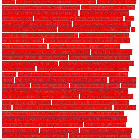
আসছে"
"১০ কিলোমিটার ব্যবধানে সবজির দাম ৩-৪ গুণ বৃদ্ধি"
"১০ কোটি ও এমপি পদের
প্রলোভন: নুরুলের অভিযোগ মিথ্যা দাবি সামান্তার"
"১৫ বছরে বিচার ছাড়া ১৯২৬ জনের
হত্যার অভিযোগ আওয়ামী লীগ সরকারের বিরুদ্ধে"
"১৮তম শিক্ষক নিবন্ধনের লিখিত
পরীক্ষার ফল প্রকাশ
"১৯ দিনে প্রবাসী আয় দুই বিলিয়ন ডলার অতিক্রম করেছে"
"২৭টি
ব্যাগসহ অস্ট্রেলিয়া সফরে ভারতীয় ক্রিকেটার
"৪ নভেম্বর সংবিধান দিবস ও ৭ মার্চের
গুরুত্ব অস্বীকার: সিপিবির অভিমত"
"৬৭ দিন সাগরে ভেসে থাকার পর জীবিত উদ্ধার
"৭
বদলি নিয়ে ব্রাজিল কি ফিফার নিয়ম ভঙ্গ করেছে?"
"৭০ মাইল দূরে ৪০ বছর পর খুঁজে
পাওয়া গেল হারানো আংটি"
"৮ দবি নিয়ে কবি নজরুল বিশ্ববিদ্যালয়ের মিডিয়া স্টাডিজ
বিভাগে শিক্ষার্থীদের আন্দোলন"
"অন্তর্বর্তী সরকার যথাযথ পদক্ষেপ গ্রহণে ব্যর্থ
"অপরাজিতা ফুলের চায়ে পাবেন ৬টি অসাধারণ উপকারিতা"
"অভিবাসী পরিবারের সন্তান
কমলার সামনে ইতিহাস সৃষ্টি করার সম্ভাবনা"
"অমুক ব্যবসায়ীর রাজনৈতিক দলের সঙ্গে
সম্পর্ক: কেন এ বিষয়ে লেখা হয় না?"
"অযথা সময় নষ্ট করে সরকারে থাকার কোনো ইচ্ছা
নেই: আসিফ নজরুল"
"আইনশৃঙ্খলা পরিস্থিতি সন্ধ্যার পর থেকে স্পষ্ট হবে: স্বরাষ্ট্র
উপদেষ্টা"
"আওয়ামী লীগের অবস্থান স্পষ্ট না করলে যমুনা ঘেরাও করবে গণ অধিকার
পরিষদ"
"আগামীকাল নির্বাচন কমিশনে বৈঠকে যাবে জামায়াতে ইসলামী"
"আজ রাতে ঢাকায়
আসছেন সাকিব?"
"আজ লক্ষ্মীপূজার উৎসব"
"আজহারুল ইসলামকে মুক্তি দিন
"আমাদের
কথা কেউ ভাবছে না: মার্কিন নির্বাচনের প্রেক্ষাপটে পশ্চিম তীরের বাসিন্দাদের অনুভূতি"
"আমার হিজাব আমার শক্তির উৎস" : মার্কিন ছাত্রী
"আমি যুক্তরাষ্ট্রের রাজনৈতিক বন্দী:
ফিলিস্তিনি ছাত্র মাহমুদ খলিল"
"আর্জেন্টিনার কাছে ৬ গোল খেয়ে সেই ব্রাজিল এখন
শীর্ষে"
"আলী-চমকের পর হৃদয়-ঝড়ে বরিশাল পৌঁছালো ফাইনালে আবারো"
"আলেপ্পোর পর
সিরিয়ার অন্যান্য শহর দখলে এগিয়ে চলেছে হায়াত আল-শাম: কে বা কারা তারা?"
"আসলাঙ্কারের সেঞ্চুরি ও তিকশানার ঘূর্ণিতে অস্ট্রেলিয়াকে বিস্মিত করল শ্রীলঙ্কা"
"আসলেই কি আপেল খেলে রোগমুক্ত থাকা সম্ভব?"
"ইতালিতে যাওয়ার উদ্দেশ্যে
লিবিয়ায় নিখোঁজ ২৪ জন
"ইসরায়েলি ৩ জিম্মি মুক্ত
"ইসরায়েলি বাহিনীর অভিযানে বন্ধ
হয়ে গেছে উত্তর গাজার শেষ হাসপাতালটি"
"ইসরায়েলে নেতানিয়াহুর বিরুদ্ধে হাজারো