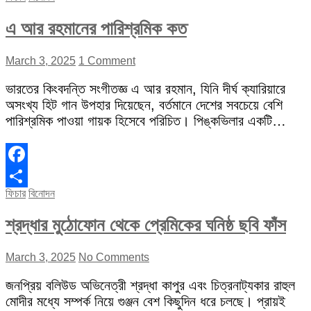
এ আর রহমানের পারিশ্রমিক কত
March 3, 2025
1 Comment
ভারতের কিংবদন্তি সংগীতজ্ঞ এ আর রহমান, যিনি দীর্ঘ ক্যারিয়ারে
অসংখ্য হিট গান উপহার দিয়েছেন, বর্তমানে দেশের সবচেয়ে বেশি
পারিশ্রমিক পাওয়া গায়ক হিসেবে পরিচিত। পিঙ্কভিলার একটি…
Facebook
ফিচার
বিনোদন
Share
শ্রদ্ধার মুঠোফোন থেকে প্রেমিকের ঘনিষ্ঠ ছবি ফাঁস
March 3, 2025
No Comments
জনপ্রিয় বলিউড অভিনেত্রী শ্রদ্ধা কাপুর এবং চিত্রনাট্যকার রাহুল
মোদীর মধ্যে সম্পর্ক নিয়ে গুঞ্জন বেশ কিছুদিন ধরে চলছে। প্রায়ই