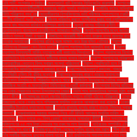
এবি পার্টি: সংস্কার ও নির্বাচন
"জয়পুরহাটে হাট ইজারায় সিন্ডিকেটের কারসাজি
"জাপানের
পক্ষ থেকে অন্তর্বর্তীকালীন সরকারের প্রতি সমর্থন পুনর্ব্যক্ত"
"জার্মানির কঠোর অভিবাসন
নীতি পরিকল্পনা ব্যর্থ"m
"জাহাঙ্গীরনগর বিশ্ববিদ্যালয় ভর্তি পরীক্ষার প্রশ্নপত্রে ত্রুটি:
৮০টির পরিবর্তে ৭৮টি প্রশ্ন"
"জিনস পরিবর্তন করতে অস্বীকার করায় দাবা চ্যাম্পিয়নশিপ
থেকে বাদ পড়লেন বর্তমান চ্যাম্পিয়ন কার্লসেন"
"জুলাই মাসের শহীদরা দুর্নীতি ও
দুঃশাসনমুক্ত বাংলাদেশ চেয়েছিলেন: জামায়াত আমির"
"জুলাই-আগস্টের মধ্যে জাতীয়
নির্বাচন সম্ভব: মির্জা ফখরুল"
"টাঙ্গাইলে আওয়ামী লীগ নেতা ফারুক হত্যা মামলার রায়ে
হতবাক সন্তানেরা
"টেনিসের রানি’র সঙ্গে সাক্ষাৎ করে উচ্ছ্বসিত নেইমার"
"ট্রাম্প
পেন্টাগনের নিয়ন্ত্রণ কেন নিতে চান?"
"ট্রাম্প প্রশাসন ডিম আমদানি করবে"
"ট্রাম্প
প্রশাসন বিশ্বব্যাপী মার্কিন দূতাবাসে কর্মী কমানোর সিদ্ধান্ত"
"ট্রাম্প প্রশাসনের নির্দেশে
ওয়াশিংটনে ইউএসএআইডির কর্মীদের বাসায় থাকার নির্দেশ"
"ট্রাম্প প্রশাসনের পরিকল্পনা:
যুক্তরাষ্ট্রের নেতৃত্বে বিশ্ব স্বাস্থ্য সংস্থা পরিচালনা"
"ট্রাম্প প্রেসিডেন্ট হলে কি
যুক্তরাষ্ট্রে আদানির সমস্যা সমাধান হবে?"
"ট্রাম্পের বিদ্বেষপূর্ণ বক্তব্য: গাজায়
যুদ্ধবিরতি চুক্তি কি ঝুঁকির মধ্যে?"
"ট্রাম্পের শুল্কের কারণে ভারতে অ্যাপলের
আইফোন উৎপাদনে কী পরিবর্তন আসতে পারে"
"ডিজিটাল উদ্ভাবনের নৈতিক ব্যবহার:
সামাজিক সংহতি ও অন্তর্ভুক্তি নিশ্চিতকরণে একটি কর্মশালা"
"ডিপ্লোমা ডিগ্রি বাতিলের
পর এবার গ্রেফতার হলেন ইস্তাম্বুলের মেয়র"
"ডিসি পদে কর্মকর্তাদের আগ্রহ হঠাৎ কমার
কারণ কী?"
"ডিসেম্বরের মধ্যে জেলার বিভিন্ন স্থানে কমিটি গঠনের পরিকল্পনা"
"ঢাকার
ইজতেমা থেকে ফেরার পথে পশ্চিমবঙ্গে মুসলিম তরুণকে আক্রান্ত করা হয়েছে"
"ঢাকার
জাহাঙ্গীর টাওয়ারে ক্যাফেতে আগুন
"ঢাকার রাস্তায় ধুলোর কারণে বাড়ছে শিশুদের স্বাস্থ্য
সমস্যা"
"তত্ত্বাবধায়ক সরকার ব্যবস্থা নিয়ে ৩টি রিভিউ আবেদন শুনানির তারিখ ১৭
নভেম্বর"
"তিন দশকে ৩০ বিশ্ব রেকর্ড: জাকেরের অসাধারণ কীর্তি"
"তিন সপ্তাহ পর
মুক্তিপণের ২৫ লাখ টাকা দেওয়ার পর তরুণের লাশ উদ্ধার"
"থাইরয়েড সম্পর্কিত ৫টি
প্রচলিত ভুল ধারণা"
"দিনাজপুরে মৌসুম শেষেও সুগন্ধি ধানের দাম হ্রাস"
"দীপু মনি ও
তাঁর স্বামীর বিরুদ্ধে দুদকের মামলা দায়ের"
"দুই প্ল্যাটফর্মের সমানসংখ্যক নেতা নিয়ে