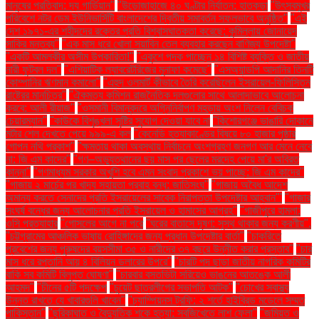
মানুষের প্রতিবাদ: দ্য গার্ডিয়ান"
"উড়োজাহাজে ৪০ ঘণ্টার নির্যাতন: হাতকড়া
"উৎসবমুখর
পরিবেশে নটর ডেম ইউনিভার্সিটি বাংলাদেশের দ্বিতীয় সমাবর্তন সফলভাবে অনুষ্ঠিত"
"এই
দেশ ১৯৭১-এর শহীদদের রক্তের প্রতি বিশ্বাসঘাতকতা করেছে: কুমিল্লায় জোনায়েদ
সাকির মন্তব্য"
"এক মাস ধরে খোলা সয়াবিন তেল ব্যবহার করছেন বাণিজ্য উপদেষ্টা"
"একটি আমলকীর অসীম উপকারিতা!"
"একুশে পদক পাচ্ছেন ১৪ বিশিষ্ট ব্যক্তি ও জাতীয়
নারী ফুটবল দল"
"এশিয়াটিক ল্যাবরেটরিজের মুনাফা কমেছে"
"এসঅ্যান্ডপি আদানির তিনটি
কোম্পানির ঋণমান কমালো"
"এহুদ ওলমার্ট কীভাবে তৈরি করেছিলেন ইসরায়েল-ফিলিস্তিন
রাষ্ট্রের মানচিত্র"
"ঐকমত্য কমিশন রাজনৈতিক দলগুলোর সাথে আলাদাভাবে আলোচনা
করবে: আলী রীয়াজ"
"ওসমানী বিমানবন্দরে অগ্নিনির্বাপণ মহড়ায় অংশ নিলেন বেবিচক
চেয়ারম্যান"
"কাউকে বিশৃঙ্খলা সৃষ্টির সুযোগ দেওয়া যাবে না
"কিশোরগঞ্জে ভাঙারি দোকানে
মর্টার শেল দেখতে পেয়ে ৯৯৯-এ কল
"কেনেডি হত্যাকাণ্ডের বিষয়ে ৮০ হাজার পৃষ্ঠার
গোপন নথি প্রকাশ"
"ক্ষমতায় থাকা অবস্থায় নির্বাচনে অংশগ্রহণ জনগণ আর মেনে নেবে
না: জি এম কাদের"
"গণ–অভ্যুত্থানের ছয় মাস পর ছেলের মরদেহ পেয়ে মা'র অবিরত
কান্না"
"গণমাধ্যম সরকার অখুশি হবে এমন সংবাদ প্রকাশে ভয় পাচ্ছে: জি এম কাদের"
"গাজায় ২ মার্চের পর খাদ্য সহায়তা প্রবাহ বন্ধ: জাতিসংঘ"
"গাজায় অবৈধ আদেশ
অমান্য করতে সেনাদের প্রতি ইসরায়েলের সাবেক নিরাপত্তা উপদেষ্টার আহ্বান"'
"গাজার
সংঘর্ষ বন্ধের জন্য আলোচনার প্রতি ইসরায়েল ও হামাসের আগ্রহ"
"গাজীপুরে হামলা:
ওসি প্রত্যাহার
"গোসলের আগে না পরে
"ঘরের বাতাসে দূষণ: সুস্থ থাকার জন্য করণীয়".
"চট্টগ্রামের আঞ্চলিক ভাষায় রোহিঙ্গাদের জন্য প্রধান উপদেষ্টার বার্তা"
"চাকরিতে
প্রবেশের জন্য পুরুষদের বয়সসীমা ৩৫ ও নারীদের ৩৭ বছরে উন্নীত করার প্রস্তাব"
"চার
মাস ধরে রপ্তানি আয় ৪ বিলিয়ন ডলারের উপরে"
"চারটি পদ ছাড়া জাতীয় নাগরিক কমিটির
বাকি সব কমিটি বিলুপ্ত ঘোষণা"
"চারবার বসতভিটা সরিয়েও ভাঙনের আতঙ্কে আলী
আহমদ"
"চীনের ৫টি পদক্ষেপ
"চুয়েট ছাত্রলীগের সভাপতি আটক"
"চোখের স্বাস্থ্য
উন্নত রাখতে যে খাবারগুলি খাবেন"
"চ্যাম্পিয়নস ট্রফি: ২ শর্তে হাইব্রিড মডেলে সম্মত
পাকিস্তান"
"ছুরিকাঘাত ও বৈদ্যুতিক শকে হত্যা: সবজিখেতে লাশ ফেলা"
"জমিয়ত ও