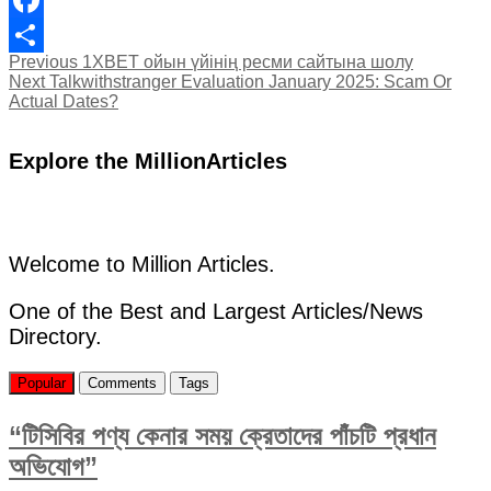
Facebook
Post
Previous
Previous
1XBET ойын үйінің ресми сайтына шолу
Share
Next
post:
Next
Talkwithstranger Evaluation January 2025: Scam Or
navigation
post:
Actual Dates?
Explore the MillionArticles
Welcome to Million Articles.
One of the Best and Largest Articles/News
Directory.
Popular
Comments
Tags
“টিসিবির পণ্য কেনার সময় ক্রেতাদের পাঁচটি প্রধান
অভিযোগ”