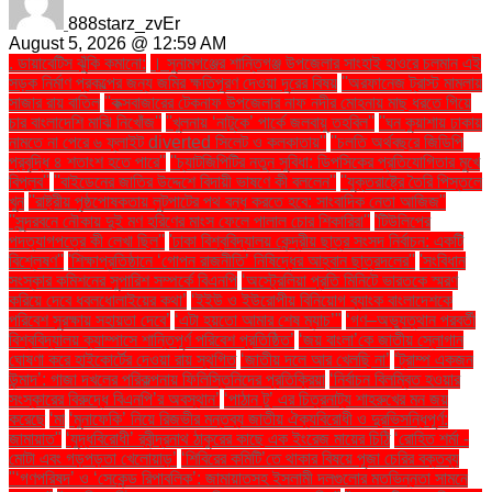
888starz_zvEr
August 5, 2026 @ 12:59 AM
. ডায়াবেটিস ঝুঁকি কমানো:
। সুনামগঞ্জের শান্তিগঞ্জ উপজেলার সাংহাই হাওরে চলমান এই
সড়ক নির্মাণ প্রকল্পের জন্য জমির ক্ষতিপূরণ দেওয়া দূরের বিষয়
''অরফানেজ ট্রাস্ট মামলায়
সাজার রায় বাতিল
''কক্সবাজারের টেকনাফ উপজেলার নাফ নদীর মোহনায় মাছ ধরতে গিয়ে
চার বাংলাদেশি মাঝি নিখোঁজ''
''খুলনায় ‘নাটুকে’ পার্কে জলবায়ু তহবিল''
''ঘন কুয়াশায় ঢাকায়
নামতে না পেরে ৬ ফ্লাইট diverted সিলেট ও কলকাতায়''
''চলতি অর্থবছরে জিডিপি
প্রবৃদ্ধি ৪ শতাংশ হতে পারে''
''চ্যাটজিপিটির নতুন সুবিধা: ডিপসিকের প্রতিযোগিতার মুখে
বিপ্লব''
''বাইডেনের জাতির উদ্দেশে বিদায়ী ভাষণে কী বললেন''
''যুক্তরাষ্ট্রে তৈরি পিস্তলে
খুন
''রাষ্ট্রীয় পৃষ্ঠপোষকতায় লুটপাটের পথ বন্ধ করতে হবে: সাংবাদিক নেতা আজিজ"
''সুন্দরবনে নৌকায় দুই মণ হরিণের মাংস ফেলে পালাল চোর শিকারিরা''
'টিউলিপের
পদত্যাগপত্রে কী লেখা ছিল''
'ঢাকা বিশ্ববিদ্যালয় কেন্দ্রীয় ছাত্র সংসদ নির্বাচন: একটি
বিশ্লেষণ''
'শিক্ষাপ্রতিষ্ঠানে ‘গোপন রাজনীতি’ নিষিদ্ধের আহ্বান ছাত্রদলের''
'সংবিধান
সংস্কার কমিশনের সুপারিশ সম্পর্কে বিএনপি
‘অস্ট্রেলিয়া প্রতি মিনিটে ভারতকে স্মরণ
করিয়ে দেবে ধবলধোলাইয়ের কথা’
‘ইইউ ও ইউরোপীয় বিনিয়োগ ব্যাংক বাংলাদেশকে
পরিবেশ সুরক্ষায় সহায়তা দেবে’
‘এটা হয়তো আমার শেষ ম্যাচ’"
‘গণ–অভ্যুত্থান পরবর্তী
বিশ্ববিদ্যালয় ক্যাম্পাসে শান্তিপূর্ণ পরিবেশ প্রতিষ্ঠিত’
‘জয় বাংলা’কে জাতীয় স্লোগান
ঘোষণা করে হাইকোর্টের দেওয়া রায় স্থগিত
‘জাতীয় দলে আর খেলছি না’
‘ট্রাম্প একজন
উন্মাদ’: গাজা দখলের পরিকল্পনায় ফিলিস্তিনিদের প্রতিক্রিয়া
‘নির্বাচন বিলম্বিত হওয়ার
সংস্কারের বিরুদ্ধে বিএনপি’র অবস্থান’
‘পাঠান টু’ এর চিত্রনাট্য শাহরুখের মন জয়
করেছে
‘মা
‘মুনাফেকি’ নিয়ে রিজভীর মন্তব্য জাতীয় ঐক্যবিরোধী ও দুরভিসন্ধিপূর্ণ:
জামায়াত"
‘যুদ্ধবিরোধী’ রবীন্দ্রনাথ ঠাকুরের কাছে এক ইংরেজ মায়ের চিঠি
‘রোহিত শর্মা -
মোটা এবং গড়পড়তা খেলোয়াড়’
‘শিবিরের কমিটি’তে থাকার বিষয়ে পূজা চেরির বক্তব্য
"‘গণপরিষদ’ ও ‘সেকেন্ড রিপাবলিক’: জামায়াতসহ ইসলামী দলগুলোর মতভিন্নতা সামনে