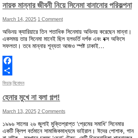
নায়ক মান্নার জীবনী নিয়ে সিনেমা বানানোর পরিকল্পনা
March 14, 2025
1 Comment
অভিনয় ক্যারিয়ারে তিন শতাধিক সিনেমায় অভিনয় করেছেন মান্না।
একসময় তার সিনেমা মানেই ছিল হলভর্তি দর্শক এবং বক্স অফিসে
সফলতা। তবে মান্নার শূন্যতা আজও স্পষ্ট ঢাকাই…
Facebook
Share
ফিচার
বিনোদন
হেনার মুখে না বলা গল্প!
March 13, 2025
2 Comments
১৯৯৬ সালের ২৬ জুলাই মুক্তিপ্রাপ্ত ‘প্রেমের সমাধি’ সিনেমার
একটি ক্লিপ বর্তমানে সামাজিকমাধ্যমে ভাইরাল। ঈদের পোশাক, গান