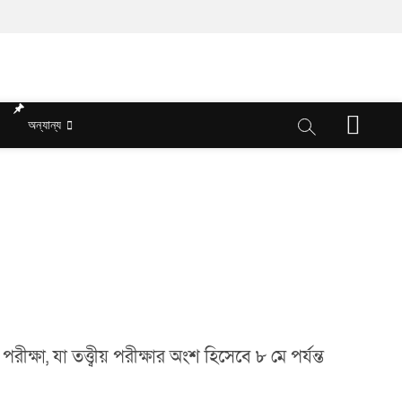
M
অন্যান্য
e
n
u
B
u
t
t
o
n
ষা, যা তত্ত্বীয় পরীক্ষার অংশ হিসেবে ৮ মে পর্যন্ত