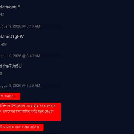
url.fm/qeejF
931
ugust 9, 2026 @ 3:40 AM
turl.fm/D1gFW
626
ugust 9, 2026 @ 3:40 AM
url.fm/7Jn5U
3
ugust 9, 2026 @ 3:39 AM
ুঁকি কমানো:
 শান্তিগঞ্জ উপজেলার সাংহাই হাওরে চলমান
ণ প্রকল্পের জন্য জমির ক্ষতিপূরণ দেওয়া
স্ট মামলায় সাজার রায় বাতিল