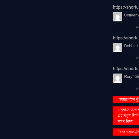
https://short
Colleen
A
https://shor
Debbie1
A
https://short
Rory455
A
. ডায়াবেটিস ঝ
। সুনামগঞ্জের
এই সড়ক নির্মা
দূরের বিষয়
''অরফানেজ ট্রা