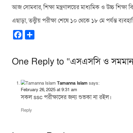
আজ সোমবার, শিক্ষা মন্ত্রণালয়ের মাধ্যমিক ও উচ্চ শিক্
এছাড়া, তত্ত্বীয় পরীক্ষা শেষে ১০ থেকে ১৮ মে পর্যন্ত ব্যবহ
F
S
a
h
c
ar
One Reply to “এসএসসি ও সমমান পর
e
e
b
o
Tamanna Islam
says:
o
February 26, 2025 at 9:31 am
সকল ssc পরীক্ষাদের জন্য শুভকা না রইল।
k
Reply