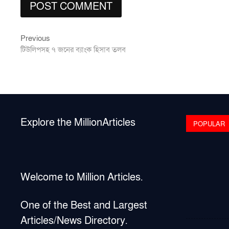
Previous
Post
Previous
post:
টিউলিপসহ ৭ জনের ব্যাংক হিসাব তলব
navigation
Explore the MillionArticles
POPULAR
Welcome to Million Articles.
One of the Best and Largest
Articles/News Directory.