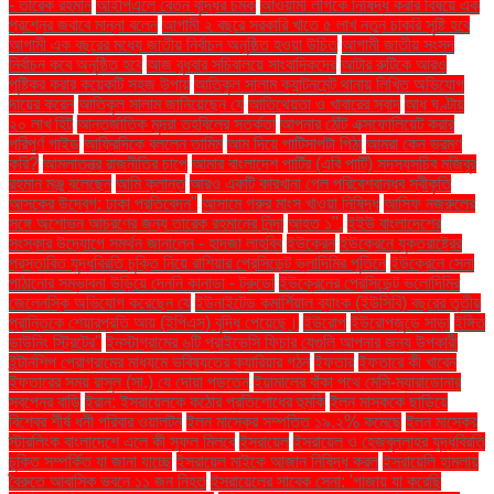
- তারেক রহমান
আইপিএলে বেতন বৃদ্ধির চমক
আওয়ামী লীগকে নিষিদ্ধ করার বিষয়ে এক
প্রশ্নের জবাবে মান্না বলেন
আগামী ২ বছরে সরকারি খাতে ৫ লাখ নতুন চাকরি সৃষ্টি হবে
আগামী এক বছরের মধ্যে জাতীয় নির্বাচন অনুষ্ঠিত হওয়া উচিত
আগামী জাতীয় সংসদ
নির্বাচন কবে অনুষ্ঠিত হবে
আজ বুধবার সচিবালয়ে সাংবাদিকদের
আটার রুটিকে আরও
পুষ্টিকর করার কয়েকটি সহজ উপায়
আতিকুল সালাম ক্যান্টনমেন্ট থানায় লিখিত অভিযোগ
দায়ের করেন
আতিকুল সালাম জানিয়েছেন যে
আতিথেয়তা ও খাবারের স্বাদ
আধ ঘণ্টায়
২০ লাখ হিট
আন্তর্জাতিক মুদ্রা তহবিলের সতর্কতা
আপনার ঠোঁট এক্সফোলিয়েট করার
পরিপূর্ণ গাইড
আফ্রিদিকে বললেন তামিম
আম দিয়ে পাটিসাপটা পিঠা
আমরা কেন ভ্রমণ
করি?
আমলাতন্ত্র রাজনীতির চাপে
আমার বাংলাদেশ পার্টির (এবি পার্টি) সদস্যসচিব মজিবুর
রহমান মঞ্জু বলেছেন
আমি ক্লান্ত
আরও একটি কারখানা পেল পরিবেশবান্ধব স্বীকৃতি
আসকের উদ্বেগ: ঢাকা প্রতিবেদন"
আসামে গরুর মাংস খাওয়া নিষিদ্ধ
আসিফ নজরুলের
সঙ্গে অশোভন আচরণের জন্য তারেক রহমানের নিন্দা
আহত ১".
ইইউ বাংলাদেশের
সংস্কার উদ্যোগে সমর্থন জানালেন - হাদজা লাহবিব
ইউক্রেন
ইউক্রেনে যুক্তরাষ্ট্রের
প্রস্তাবিত যুদ্ধবিরতি চুক্তি নিয়ে রাশিয়ার প্রেসিডেন্ট ভ্লাদিমির পুতিনে
ইউক্রেনে সেনা
পাঠানোর সম্ভাবনা উড়িয়ে দেননি কানাডা - ট্রুডো
ইউক্রেনের প্রেসিডেন্ট ভলোদিমির
জেলেনস্কি অভিযোগ করেছেন যে
ইউনাইটেড কমার্শিয়াল ব্যাংক (ইউসিবি) বছরের তৃতীয়
প্রান্তিকে শেয়ারপ্রতি আয় (ইপিএস) বৃদ্ধি পেয়েছে।
ইউরোপ
ইউরোপজুড়ে সাড়া
ইঙ্গিত
ডাউনিং স্ট্রিটের"
ইনস্টাগ্রামের ৬টি প্রাইভেসি ফিচার যেগুলি আপনার জন্য উপকারী
ইন্টার্নশিপ প্রোগ্রামের মাধ্যমে ভবিষ্যতের ক্যারিয়ার গঠন
ইফতার
ইফতারে কী খাবেন
ইফতারের সময় রাসুল (সা.) যে দোয়া পড়তেন
ইয়ামালের বাঁকা পথে মেসি-ম্যারাডোনার
স্বপ্নের বাড়ি
ইরান: ইসরায়েলকে কঠোর প্রতিশোধের হুমকি
ইলন মাস্ককে ছাড়িয়ে
বিশ্বের শীর্ষ ধনী পরিবার ওয়ালটন
ইলন মাস্কের সম্পত্তি ১৯.২% কমেছে
ইলন মাস্কের
স্টারলিংক বাংলাদেশে এলে কী সুফল মিলবে
ইসরায়েল
ইসরায়েল ও হেজবুল্লাহর যুদ্ধবিরতি
চুক্তি সম্পর্কিত যা জানা যাচ্ছে
ইসরায়েল মাইকে আজান নিষিদ্ধ করল
ইসরায়েলি হামলায়
বৈরুতে আবাসিক ভবনে ১১ জন নিহত
ইসরায়েলের সাবেক সেনা: 'গাজায় যা করেছি