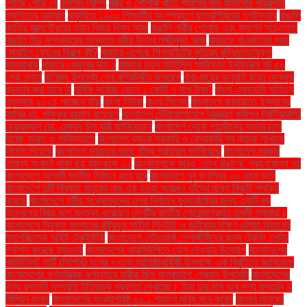
পৌঁছে গেছে যে
বললেন ট্রাম্প
বস্ত্র ও পোশাক খাতে গ্যাসের দাম বাড়ানোর পরিকল্পনা
স্থগিতের আহ্বান
বাকৃবিতে ১২০০ শিক্ষার্থীর অংশগ্রহণে ছাত্রশিবিরের গণইফতার
বাঙালি
জাতির আত্মগৌরবের মহান বিজয় দিবস আজ
বাঙালি নারীর পোশাক এবং ফ্যাশন সচেতনতা
বাঙালি হিন্দু সম্প্রদায়ের অন্যতম ধর্মীয় উৎসব লক্ষ্মীপূজা আজ
বাচ্চাকে খাওয়ানোর সময়
মোবাইল ফোনের বিকল্প কী?
বাজারে এসেছে গিগাবাইটের কৃত্রিম বুদ্ধিমত্তাযুক্ত
মাদারবোর্ড
বাজারে খেজুরের দাম ১
বাজারে নতুন স্টাইলিশ স্মার্টফোন ইনফিনিক্স হট ৫০
প্রো প্লাস
বাণিজ্য উপদেষ্টা শেখ বশিরউদ্দীন বলেছেন
বাবা-মায়ের অনুমতি ছাড়া ফেসবুক
ব্যবহার করা যাবে না
বার্ষিক সর্বোচ্চ বেতন ১ কোটি ৭ লাখ টাকা"
বাংলা একাডেমি সাহিত্য
পুরস্কার ২০২৪ পাচ্ছেন যাঁরা
বাংলা নিউজ
বাংলা সিনেমা
বাংলাদেশ জামায়াতে ইসলামের
আমির ডা. শফিকুর রহমান বলেছেন
বাংলাদেশ টেলিযোগাযোগ নিয়ন্ত্রণ কমিশন (বিটিআরসি)
চেয়ারম্যান মো. এমদাদ উল বারী জানিয়েছেন
বাংলাদেশ থেকে গার্মেন্টসের অর্ডার চলে
যাচ্ছে ভারত ও পাকিস্তানে
বাংলাদেশ ব্যাংক সরকারি ও বেসরকারি সব ব্যাংক শাখাকে
নির্দেশ দিয়েছে
বাংলাদেশ ভারতের কাছে তীব্র প্রতিবাদ জানিয়েছে
বাংলাদেশ সরকার
তারল্য সংকটে থাকা ছয় ব্যাংককে ২২
বাংলাদেশকে কারও ‘চোখ রাঙানো’ গ্রহণযোগ্য নয়
বাংলাদেশে আগামী জাতীয় নির্বাচন কবে হবে
বাংলাদেশে খুব জনপ্রিয় ৩০ রকম ভর্তা
বাংলাদেশে দুটি বিখ্যাত মানুষের নাম এক হওয়া সত্ত্বেও তাঁদের মধ্যে কিছুটা পার্থক্য
রয়েছে
বাংলাদেশে ধর্মীয় সংখ্যালঘুদের ওপর নির্যাতন যুক্তরাষ্ট্রের জন্য একটি বড়
উদ্বেগের বিষয় বলে মন্তব্য করেছেন দেশটির জাতীয় গোয়েন্দাপ্রধান তুলসী গ্যাবার্ড।
বাংলাদেশে নিযুক্ত জাপানের রাষ্ট্রদূত সাইদা শিনইচি ও জাইকার দক্ষিণ এশিয়া বিভাগের
মহাপরিচালক আইট টেরুইউকি
বাংলাদেশে নেটওয়ার্ক পেশাজীবীদের জন্য ট্রেনিং সেন্টার
স্থাপন করেছে হুয়াওয়ে
বাংলাদেশের আরসিইপিতে যোগ দেওয়ার উদ্যোগ
বাংলাদেশের
কমিউনিস্ট পার্টি (সিপিবি) দলের ৭৭তম প্রতিষ্ঠাবার্ষিকী উপলক্ষে এক বিবৃতিতে জানিয়েছে
বাংলাদেশের গণতান্ত্রিক রূপান্তরে নারীরা ছিল অগ্রভাগে -প্রধান উপদেষ্টা
বাংলাদেশের
পণ্য রপ্তানি সম্প্রতি ইতিবাচক প্রবণতা দেখাচ্ছে। টানা চার মাস ধরে পণ্য রপ্তানি ৪
বিলিয়ন ডলার
বাংলাদেশের সংখ্যাগরিষ্ঠ ৬১.১ শতাংশ মানুষ মনে করেন
বাংলার মানুষের