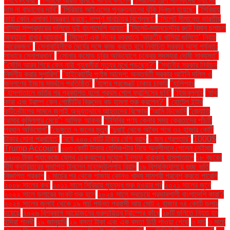
পর্যবেক্ষকেরা"
"সিটিকে আরও ডুবিয়ে সালাহ বললেন
"সিরামিক শিল্প মালিকদের গ্যাসের
দাম না বাড়ানোর দাবি"
"সিরিয়ায় আইএসের পুনরুত্থানের ঝুঁকি দ্বিগুণ হয়েছে"
"সিরিয়ায়
কারা কোন এলাকা নিয়ন্ত্রণ করছে: সম্পূর্ণ মানচিত্র বিশ্লেষণ"
"সিলেট সীমান্তে ভারতীয়
খাসিয়া সম্প্রদায়ের গুলিতে দুই বাংলাদেশি আহত"
"সিলেট-ম্যানচেস্টার রুটে বিমান চলাচল
অব্যাহত রাখার আহ্বান"
"সিলেটে এক দিনের ব্যবধানে ‘ভারতীয় খাসিয়া গু‌লিতে’ নিহত
আরেকজন"
"সেনাবাহিনীকে ধৈর্যের সঙ্গে কাজ করতে হবে নির্বাচিত সরকার আসা পর্যন্ত:
সাভারে সেনাপ্রধান"
"সোনার কমোড চুরির অভিযোগে চক্রের সদস্যরা দোষী সাব্যস্ত"
"সৌদি আরব গিয়ে কেন নারী গৃহকর্মীরা মৃত্যুর মুখে পড়ছেন?"
"স্থানীয় সরকার নির্বাচন
নির্দলীয় করার সুপারিশ"
"হাইকোর্টের পূর্ণাঙ্গ আদেশ: অন্তর্বর্তী সরকার আইনি দলিল ও
জনগণের ইচ্ছার সমর্থনে প্রতিষ্ঠিত"
"হাঙ্গার প্রজেক্টে ঢাকায় চাকরি
"হালিশহর
"হাসপাতালে ভর্তির পর প্রকাশিত হলো প্রথম পোপ ফ্রান্সিসের ছবি"
"হিজবুল্লাহ
"হুথি
কারা এবং ট্রাম্প কেন গোষ্ঠীটির বিরুদ্ধে বড় হামলা শুরু করলেন?"
"হোটেল ইন্টার
কন্টিনেন্টালের সামনে জুলাই অভ্যুত্থানে আহতদের বিক্ষোভ
“আমি ডিভোর্সি
“জ্যোতি
আমার কুমিল্লার মেয়ে”: আসিফ আকবর
“টিসিবির পণ্য কেনার সময় ক্রেতাদের পাঁচটি
প্রধান অভিযোগ”
“ডেঙ্গুতে ৭ জনের মৃত্যু
“দুবাই থেকে অবৈধ পথে ৩২ হাজার কোটি
টাকার সোনা প্রবাহিত”
“বর্ষে ২০০ কোটি টাকার বেশি বরাদ্দ
১ জন গ্রেপ্তার"
1000$
Trump Account
১০৩ কোটি টাকার হেলিকপ্টার নিয়ে অনুশীলনে গেলেন নেইমার
১২০০ টাকা প্যাকেজে হেলথ চেকআপের সুযোগ ইনসাফ বারাকাহ হাসপাতালে
১৮ বছরের
দীর্ঘ ক্যারিয়ারের সমাপ্তি টানলেন মাহমুদউল্লাহ রিয়াদ
১৯ বিশ্ববিদ্যালয়ে গুচ্ছ ভর্তি
বিজ্ঞপ্তি প্রকাশ
২ মার্চের পর থেকে গাজায় কোনও খাদ্য সামগ্রী প্রবেশ করতে পারেনি
২০০৮ সালের কথা
২০১১ সালে সিরিয়ায় গৃহযুদ্ধ শুরু হওয়ার পর
২০২১ সালের জুনে
২০২২ সালে ডলারের সংকট শুরু হলে
২০২৪ সালে সবচেয়ে প্রভাবশালী বাংলাদেশি কারা?
২০২৪ সালের জুলাই থেকে ১৯ মার্চ পর্যন্ত প্রবাসী আয় মোট ২ হাজার ৭৪ কোটি ডলার
হয়েছে
২০২৬ বিশ্বকাপ আয়োজনের গুরুদায়িত্ব ট্রাম্পের কাঁধে
২৮টি গুলিতে নিহত হন
ইন্দিরা গান্ধী
২৯ জানুয়ারি
২৯ বস্তা টাকা এবং এক বস্তা চিঠি পাওয়া গেছে
৩ মার্চ
৩ মার্চে