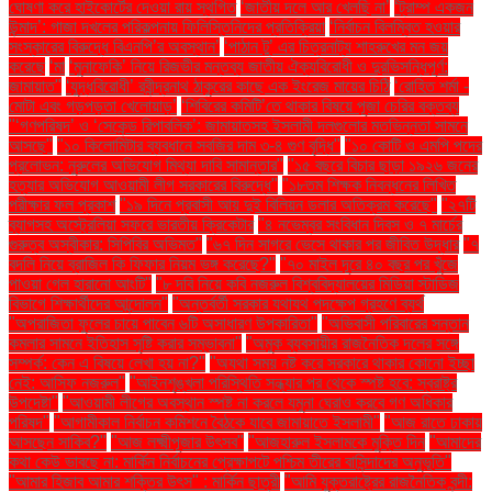
ঘোষণা করে হাইকোর্টের দেওয়া রায় স্থগিত
‘জাতীয় দলে আর খেলছি না’
‘ট্রাম্প একজন
উন্মাদ’: গাজা দখলের পরিকল্পনায় ফিলিস্তিনিদের প্রতিক্রিয়া
‘নির্বাচন বিলম্বিত হওয়ার
সংস্কারের বিরুদ্ধে বিএনপি’র অবস্থান’
‘পাঠান টু’ এর চিত্রনাট্য শাহরুখের মন জয়
করেছে
‘মা
‘মুনাফেকি’ নিয়ে রিজভীর মন্তব্য জাতীয় ঐক্যবিরোধী ও দুরভিসন্ধিপূর্ণ:
জামায়াত"
‘যুদ্ধবিরোধী’ রবীন্দ্রনাথ ঠাকুরের কাছে এক ইংরেজ মায়ের চিঠি
‘রোহিত শর্মা -
মোটা এবং গড়পড়তা খেলোয়াড়’
‘শিবিরের কমিটি’তে থাকার বিষয়ে পূজা চেরির বক্তব্য
"‘গণপরিষদ’ ও ‘সেকেন্ড রিপাবলিক’: জামায়াতসহ ইসলামী দলগুলোর মতভিন্নতা সামনে
আসছে"
"১০ কিলোমিটার ব্যবধানে সবজির দাম ৩-৪ গুণ বৃদ্ধি"
"১০ কোটি ও এমপি পদের
প্রলোভন: নুরুলের অভিযোগ মিথ্যা দাবি সামান্তার"
"১৫ বছরে বিচার ছাড়া ১৯২৬ জনের
হত্যার অভিযোগ আওয়ামী লীগ সরকারের বিরুদ্ধে"
"১৮তম শিক্ষক নিবন্ধনের লিখিত
পরীক্ষার ফল প্রকাশ
"১৯ দিনে প্রবাসী আয় দুই বিলিয়ন ডলার অতিক্রম করেছে"
"২৭টি
ব্যাগসহ অস্ট্রেলিয়া সফরে ভারতীয় ক্রিকেটার
"৪ নভেম্বর সংবিধান দিবস ও ৭ মার্চের
গুরুত্ব অস্বীকার: সিপিবির অভিমত"
"৬৭ দিন সাগরে ভেসে থাকার পর জীবিত উদ্ধার
"৭
বদলি নিয়ে ব্রাজিল কি ফিফার নিয়ম ভঙ্গ করেছে?"
"৭০ মাইল দূরে ৪০ বছর পর খুঁজে
পাওয়া গেল হারানো আংটি"
"৮ দবি নিয়ে কবি নজরুল বিশ্ববিদ্যালয়ের মিডিয়া স্টাডিজ
বিভাগে শিক্ষার্থীদের আন্দোলন"
"অন্তর্বর্তী সরকার যথাযথ পদক্ষেপ গ্রহণে ব্যর্থ
"অপরাজিতা ফুলের চায়ে পাবেন ৬টি অসাধারণ উপকারিতা"
"অভিবাসী পরিবারের সন্তান
কমলার সামনে ইতিহাস সৃষ্টি করার সম্ভাবনা"
"অমুক ব্যবসায়ীর রাজনৈতিক দলের সঙ্গে
সম্পর্ক: কেন এ বিষয়ে লেখা হয় না?"
"অযথা সময় নষ্ট করে সরকারে থাকার কোনো ইচ্ছা
নেই: আসিফ নজরুল"
"আইনশৃঙ্খলা পরিস্থিতি সন্ধ্যার পর থেকে স্পষ্ট হবে: স্বরাষ্ট্র
উপদেষ্টা"
"আওয়ামী লীগের অবস্থান স্পষ্ট না করলে যমুনা ঘেরাও করবে গণ অধিকার
পরিষদ"
"আগামীকাল নির্বাচন কমিশনে বৈঠকে যাবে জামায়াতে ইসলামী"
"আজ রাতে ঢাকায়
আসছেন সাকিব?"
"আজ লক্ষ্মীপূজার উৎসব"
"আজহারুল ইসলামকে মুক্তি দিন
"আমাদের
কথা কেউ ভাবছে না: মার্কিন নির্বাচনের প্রেক্ষাপটে পশ্চিম তীরের বাসিন্দাদের অনুভূতি"
"আমার হিজাব আমার শক্তির উৎস" : মার্কিন ছাত্রী
"আমি যুক্তরাষ্ট্রের রাজনৈতিক বন্দী: