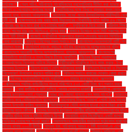
পর্যবেক্ষণ"
"প্রেস সচিব: সচিবালয়ে সাংবাদিকদের প্রবেশাধিকার সীমিত করা হয়েছে"
"ফিফা ও খেলোয়াড়-ক্লাবের সংঘাত
"ফ্যাসিবাদের পক্ষে লিখতে ব্যবহৃত কলম ভেঙে
দেওয়া হবে: হাসনাত আবদুল্লাহ"
"বইমেলায় ‘মবের’ মতো উসকানিমূলক পরিস্থিতি কেন
সৃষ্টি হলো
"বঙ্গোপসাগরে মাছ ধরার সময় মিয়ানমারের নৌবাহিনীর হাতে আটক ৫৬ জেলে"
"বছরের পর বছর মনে রাখা হবে তোমার অর্জন" – মুশফিককে নিয়ে তামিম
"বরিশাল শিক্ষা
বোর্ডে পাসের হার এবং জিপিএ-৫ বৃদ্ধির খবর"
"বাজারে উন্মোচন হলো সিটি গ্রুপের নতুন
পণ্য ‘টুটি টুইস্ট’"
"বাজেটে অর্থনৈতিক পুনরুদ্ধারে গুরুত্ব দেওয়ার আহ্বান সিপিডির"
"বাবা কারাগারে
"বায়ুদূষণে বিশ্বের পঞ্চম স্থানে ঢাকা
"বাংলাদেশ ডেভেলপমেন্ট পার্টি পেল
নিবন্ধন সনদ"
"বাংলাদেশ ব্যাংক: ব্যাংকে সাইবার আক্রমণের আশঙ্কাজনক বৃদ্ধি"
"বাংলাদেশে আওয়ামী লীগের অপ্রাসঙ্গিকতা: হাসনাত আবদুল্লাহ"
"বাংলাদেশের
পাঠ্যবইতে মানচিত্র ও তথ্য বিষয়ে চীনের আপত্তি"
"বিচারক ট্রাম্প প্রশাসনের
গণবরখাস্তের নির্দেশনা আটকে দিলেন"
"বিটিআরসি স্টারলিংক নিয়ে কাজ করছে: ইলন
মাস্কের উদ্যোগ"
"বিদেশ ভ্রমণে দেশি পর্যটকদের কমতি
"বিপিএলে ক্রিকেট ও সিনেমার
'বিস্ফোরণ' উপভোগ করছেন শাকিব খান"
"বিভিন্ন স্থানে খাবারের দোকান খোলা রাখতে
বাধা
"বিশ্বের সংঘাতজনিত ক্ষুধায় প্রতিদিন ২১ হাজার মানুষের মৃত্যু: অক্সফাম"
"বেক্সিমকোর শ্রমিক-কর্মচারীদের পাওনা পরিশোধে ৫২৫ কোটি টাকা ঋণ প্রদান করবে
সরকার"
"বোমা ফাটিয়ে ও গুলি চালিয়ে সোনার দোকানে ডাকাতি
"ব্যবসায়ীকে কোপানোর
ঘটনায় ছাত্রদল নেতা গ্রেপ্তার
"ভাঙা হাড় জোড়া লাগতে কেন সময় লাগে?"
"ভারতকে
পরাজিত করে সেমিফাইনালে বাংলাদেশ"
"ভালোবাসা দিবসে ‘তামাশা’ পোস্ট নিয়ে ব্যাখ্যা
দিলেন উপদেষ্টা ফরিদা আখতার"
"ভিনিসিয়ুসকে সৌদি ক্লাবে যাওয়া থেকে বিরত রাখতে
রিয়ালের নতুন কৌশল"
"মতলব উত্তরে ছাত্রদল নেত্রীর বাড়িতে অগ্নিসংযোগের ঘটনা"
"মন্ত্রীর বাড়ির সামনে বৃষ্টিতে দাঁড়িয়ে ছিলাম
"ময়নামতি ওয়ার সিমেট্রিতে একটি জাপানি
সৈনিকের দেহাবশেষ পাওয়া যায়নি"
"ময়মনসিংহে আজহারীর মাহফিলে মুঠোফোন হারানোর
ঘটনায় থানায় ২০০টি জিডি"
"মামুনুল হক: সচিবালয়ে আগুন ও টঙ্গী হত্যাকাণ্ড একে
অপরের সাথে সম্পর্কিত
"মিরপুরে চাঁদা না পেয়ে মার্কেট ভাঙচুর
"মিরপুরে সাকিবের খেলা