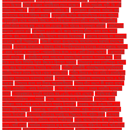
বন্ধে বিক্ষোভ
"মির্জা ফখরুল আগামীকাল লন্ডন যাচ্ছেন"
"মেসি-সুয়ারেজ জুটি: কি এটি
সর্বকালের সেরা?"
"যদি এই সরকার পরাজিত হয়
"যুক্তরাজ্য রাশিয়াকে সহায়তা করা
ব্যক্তিদের প্রবেশ নিষিদ্ধ করছে"
"যুক্তরাষ্ট্র অবৈধ বাংলাদেশিদের ফেরত পাঠাবে"
"যুক্তরাষ্ট্র থেকে সামরিক বিমানে দেশে ফিরলেন নথিপত্রহীন ভারতীয় অভিবাসীরা"
"রাজনৈতিক দলের কাছ থেকে নাম চেয়েছে ইসি গঠনের অনুসন্ধান কমিটি"
"রাজনৈতিক
বক্তব্য এড়াতে চাই
"রাশিফল ২০২৪: এই বছরে আপনার জীবন কেমন হতে পারে"
"রাশেদ খান মেনন ও তাঁর স্ত্রীর বিদেশে যাত্রায় নিষেধাজ্ঞা"
"রাহুলের তুলনায় বড় ব্যবধানে
ওয়েনাডে জয়ী প্রিয়াঙ্কা"
"রিজভী: ভারত বাংলাদেশের সার্বভৌমত্বে সরাসরি হস্তক্ষেপ
করছে"
"রূপগঞ্জে ডাকাতদের হামলায় ঢাকা বিশ্ববিদ্যালয়ের ছাত্রের চোখে গুরুতর আঘাত"
"রেকর্ড মুনাফা ও লভ্যাংশ: শেয়ারধারীদের জন্য ৯৭৫ কোটি টাকার ঘোষণা"
"রেস্তোরাঁয়
ভ্যাট বাড়ছে না
"রৌমারীতে কৃষক সমাবেশে হামলার নিন্দা জানালো গণতন্ত্র মঞ্চ"
"লাঠি
দিয়ে ভর দিয়ে টিসিবির ট্রাক খুঁজছেন বিল্লাল সরদার"
"লিভারপুল কখন চ্যাম্পিয়ন হবে?"
"শত বছর আগে ঢাকায় ইফতার ও সাহ্‌রি"
"শহীদ বুদ্ধিজীবী শামসুজ্জোহার মৃত্যুদিবসকে
জাতীয় শিক্ষক দিবস হিসেবে ঘোষণা করার দাবি"
"শহীদ মিনারে ৬ দফা দাবিতে চাকরিচ্যুত
বিডিআর সদস্যদের অবস্থান ধর্মঘট"
"শাহবাগে শহীদ পরিবারের সদস্যদের সাড়ে ৫ ঘণ্টা
অবরোধ
"শিশুদের জন্য ফ্লু টিকার প্রয়োজনীয়তা"
"শিশুর দাঁত নড়লে কী করতে হবে?"
"শীতে ব্যাডমিন্টন খেলার উপকারিতা"
"শেখ হাসিনাকে থামাতে ঢাকায় ভারতীয় দূতাবাসে
তলব"
"শেয়ারবাজারে মূলধনি মুনাফার কর ১৫% এ নেমে এসেছে"
"শ্রমিকেরা দাবি
করছেন অতিরিক্ত ১০ শতাংশ
"সবুজ আপেলের নানা উপকারিতা"
"সংযুক্ত আরব
আমিরাত সফর শেষে দেশে ফিরলেন প্রধান উপদেষ্টা"
"সরকার প্রতি ডজন ডিম ১৩০
টাকায় বিক্রি করবে"
"সরকারের আওয়ামী লীগকে নিষিদ্ধ করার কোনো পরিকল্পনা নেই:
প্রধান উপদেষ্টা"
"সংস্কার কমিশনের সুপারিশের বিরুদ্ধে ইসি পাঠাল চিঠি"
"সংস্কার
প্রস্তাবের আগে নির্বাচন কমিশন গঠনের প্রক্রিয়া"
"সাত মাসে বিদেশি ঋণ বৃদ্ধি পেয়ে
৩৯৪ কোটি ডলার
"সামরিক তৎপরতার মুখে জাপোরিঝঝিয়াতে পরিদর্শনে ব্যর্থ আইএইএর