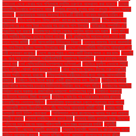
ইজতেমা থেকে ফেরার পথে পশ্চিমবঙ্গে মুসলিম তরুণকে আক্রান্ত করা হয়েছে"
"ঢাকার
জাহাঙ্গীর টাওয়ারে ক্যাফেতে আগুন
"ঢাকার রাস্তায় ধুলোর কারণে বাড়ছে শিশুদের স্বাস্থ্য
সমস্যা"
"তত্ত্বাবধায়ক সরকার ব্যবস্থা নিয়ে ৩টি রিভিউ আবেদন শুনানির তারিখ ১৭
নভেম্বর"
"তিন দশকে ৩০ বিশ্ব রেকর্ড: জাকেরের অসাধারণ কীর্তি"
"তিন সপ্তাহ পর
মুক্তিপণের ২৫ লাখ টাকা দেওয়ার পর তরুণের লাশ উদ্ধার"
"থাইরয়েড সম্পর্কিত ৫টি
প্রচলিত ভুল ধারণা"
"দিনাজপুরে মৌসুম শেষেও সুগন্ধি ধানের দাম হ্রাস"
"দীপু মনি ও
তাঁর স্বামীর বিরুদ্ধে দুদকের মামলা দায়ের"
"দুই প্ল্যাটফর্মের সমানসংখ্যক নেতা নিয়ে
নতুন দলের কমিটি
"দুটি আলংকারিক উদ্ভিদের বিবরণ"
"দুদকের মামলায় ইয়াবা ব্যবসায়ীর
৭৬ লাখ টাকার অবৈধ সম্পদ উদ্ধারের দাবি
"দেশে এইচএমপিভি ভাইরাসে আক্রান্ত এক
নারী মৃত্যুবরণ করেছেন
"দেশে বছরে প্রায় ৩ লাখ কোটি টাকার শুল্ক ও কর ছাড়"
"নওগাঁয়
১৬ বছর পর ছাত্রশিবিরের প্রতিষ্ঠাবার্ষিকী প্রকাশ্যে উদযাপিত"
"নতুন ছাত্রসংগঠনের
যাত্রা শুরু
"নর্থ মেসিডোনিয়ার নৈশক্লাবে অগ্নিকাণ্ড
"নাটোরে যুবলীগ নেতাকে পিটুনি
দিয়ে পুলিশে সোপর্দ করল ছাত্র-জনতা"
"নানা পদক্ষেপ সত্ত্বেও চীনের তরুণ-তরুণীরা
বিয়ের প্রতি আগ্রহ হারাচ্ছে"
"নিভৃতপল্লির নারীদের তৈরি জুতা পাচ্ছে আন্তর্জাতিক
বাজারে"
"নির্বাচন নিয়ে বিতর্ক করছে একটি রাজনৈতিক দল: রিজভী"
"নির্বাচনের তারিখ
রাজনৈতিক দলগুলোর চাওয়ার ভিত্তিতে নির্ধারিত হবে: প্রেস সচিব"
"নির্বাচনের সময়সীমা
নির্ধারণ করবে সরকার ও রাজনৈতিক দলগুলো: জাতিসংঘের দূত"
"নির্বাচিত সরকারই
সর্বোত্তম সরকার: মির্জা ফখরুল"
"নিষিদ্ধ ঘোষণার পর ভোরবেলায় ঢাকার রাস্তায়
ছাত্রলীগের নেতাদের মিছিল"
"নেতানিয়াহু যুক্তরাজ্যে ঢুকলে গ্রেপ্তার হতে পারেন
"নোয়াখালী জেলা বিএনপির নতুন পাঁচ সদস্যের আহ্বায়ক কমিটি গঠন"
"পদ্মার পাড়ে
অস্থায়ী হাটে ইলিশ বেচাকেনা"''
"পাকিস্তান থেকে বাংলাদেশে আসার পর রুনা লায়লার
সম্মুখীন বাধার"
"পাগলা মসজিদে এক বস্তা চিঠি:
"পাবনার শুঁটকি রপ্তানি হচ্ছে বিদেশে"
"পুতিনের নতুন ধরনের আরও শক্তিশালী ক্ষেপণাস্ত্র ব্যবহারের হুমকি"
"পৃথিবীর
অভ্যন্তরীণ কেন্দ্রের আকৃতি বদলাচ্ছে"
"প্রধান উপদেষ্টা: সরকার এ বছরের শেষ নাগাদ
নির্বাচন আয়োজন করবে"
"প্রবল ঘূর্ণিঝড় 'দানা' আসন্ন: বাংলাদেশের জন্য ঝুঁকির