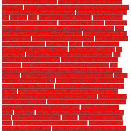
উইন্ডিজের বিপক্ষে বড় হার বাংলাদেশের
উড়িরচরে পরিবার কল্যাণকেন্দ্র পরিণত হয়েছে
পুলিশ ফাঁড়িতে
উত্তর মেসিডোনিয়ায় নৈশ ক্লাবে ভয়াবহ আগুনের ঘটনায় হতাহতদের নিয়ে
উত্তরা ব্যাংক দেবে ১৪৫ কোটি টাকা নগদ লভ্যাংশ
উত্তরা ব্যাংকের মুনাফা ৫০ শতাংশ
বৃদ্ধি
উত্তীর্ণ ৮৩
উদ্ধার
উপদেষ্টা হাসান আরিফ আর বেঁচে নেই
উরুগুয়ে ও ব্রাজিলের
বিপক্ষে শক্তিশালী দল ঘোষণা মেসিদের
এ আর রহমানের পারিশ্রমিক কত
এ বছর ফিতরার
সর্বনিম্ন পরিমাণ ১১০ টাকা এবং সর্বোচ্চ ২ হাজার ৮০৫ টাকা নির্ধারণ করা হয়েছে
এআই
এআই এর প্রভাব: গুগল ৩০০০০ কর্মীকে ছাঁটাইয়ের পথে
এআই প্রযুক্তি সম্বলিত নতুন
দুটি ল্যাপটপ বাজারে
এক ম্যাচ হাতে রেখে সিরিজ জয় টাইগারদের
একই অ্যাপে সব সেবা:
পর্যটকদের জন্য নতুন উদ্যোগ
একটি আন্দোলন
একটি বই
একটি বার্গারের দাম ৫ লাখ
একদিনে সর্বোচ্চ ওমরাহ যাত্রী প্রবাহের রেকর্ড
এখন আর না খেয়ে থাকতে হয় না
এবং
তারুণ্যের দ্রোহ
এবার চীন-রাশিয়া থেকেও ছড়ানো হচ্ছে গুজব: শফিকুল আলম
এবার
পাকিস্তানে শহীদ বুদ্ধিজীবী দিবস পালিত
এবারের আইপিএলে কোন দলের নেতৃত্বে
আছেন কে?.
এবি পার্টিতে যোগ দিলেন বিশিষ্ট ব্যবসায়ী আবু রাইয়ান আশয়ারী
এয়ার
অ্যাম্বুলেন্সে ঢাকার হজরত শাহজালাল বিমানবন্দর ত্যাগ করে লন্ডনের পথে রওনা হলেন
খালেদা জিয়া
এশিয়াটিক ল্যাবরেটরিজ লিমিটেড প্রথম প্রান্তিকে মুনাফা করেছে
এসএসসি
ও সমমান পরীক্ষা শুরু হবে ১০ এপ্রিল
এসএসসি ফরম পূরণের সময়সীমা বাড়ানো হয়েছে
এ্যানিকে পাঠানো হচ্ছে বিশ্ব সাঁতারে
ওই দিন বিকেলে অলিউল্লাহকে বাড়ি থেকে তুলে
নেয় পুলিশ
ওয়ালটন ফ্রিজ কিনে ২০ লাখ টাকা পেলেন কলেজ শিক্ষার্থী রাশেদ আলী
ওয়াশিংটনে হেলিকপ্টারের সঙ্গে সংঘর্ষে উড়োজাহাজ নদীতে বিধ্বস্ত
কমিশন দেশের চারটি
প্রদেশ গঠনের পরিকল্পনা করছে
কয়লা আমদানি না হওয়া পর্যন্ত বিদ্যুৎকেন্দ্র বন্ধ থাকবে
কয়লাসঙ্কটের কারণে বন্ধ মহেশখালী তাপবিদ্যুৎ কেন্দ্র
করমজলে তিন দিনে ৭৫০০
দর্শনার্থী
কর্ণফুলী টানেল
কলসিন্দুর গ্রামের অদম্য মেয়েরা আবারও প্রমাণ করেছে তাদের
দক্ষতা
কলাম্বিয়া বিশ্ববিদ্যালয়ের শিক্ষার্থী
কাঁচা মরিচে
কানপাকা রোগ - এক গুরুত্বপুর্ণ
সমস্যা
কানাডাকে যুক্তরাষ্ট্রের অঙ্গরাজ্য হতে বললেন ট্রাম্প
কানাডায় নিখোঁজ প্রবাসী
বাংলাদেশি শিক্ষার্থীর মরদেহ উদ্ধার
কানাডার প্রধানমন্ত্রী জাস্টিন ট্রুডো পদত্যাগ করতে