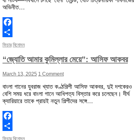
বা নাটক—সবখানে চলছে ‘হেনা’ ট্রেন্ড, যেটি চিত্রনায়িকা শাবনাজের
অভিনীত…
Facebook
Share
ফিচার
বিনোদন
“জ্যোতি আমার কুমিল্লার মেয়ে”: আসিফ আকবর
March 13, 2025
1 Comment
বাংলা গানের যুবরাজ খ্যাত কণ্ঠশিল্পী আসিফ আকবর, দুই দশকেরও
বেশি সময় ধরে বাংলা গানে আধিপত্য বিস্তার করে চলেছেন। দীর্ঘ
ক্যারিয়ারে তাকে প্রায়ই নতুন শিল্পীদের সঙ্গে…
Facebook
Share
ফিচার
বিনোদন