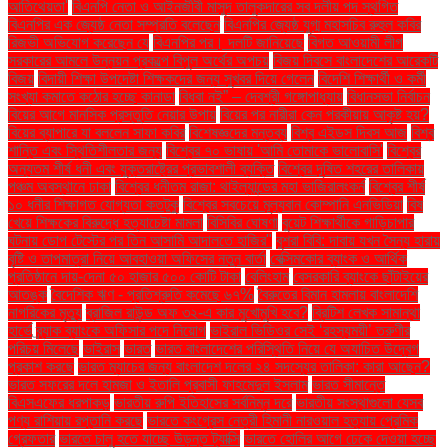
আতিথেয়তা'
বিএনপি নেতা ও আইনজীবী মাসুদ তালুকদারের সব দলীয় পদ স্থগিত
বিএনপির এক জ্যেষ্ঠ নেতা সম্প্রতি বলেছেন
বিএনপির জ্যেষ্ঠ যুগ্ম মহাসচিব রুহুল কবির
রিজভী অভিযোগ করেছেন যে
বিএনপির পর। দলটি জানিয়েছে
বিগত আওয়ামী লীগ
সরকারের আমলে উন্নয়ন প্রকল্পে বিপুল অর্থের অপচয়
বিজয় দিবসে বাংলাদেশের আরেকটি
বিজয়
বিদায়ী শিক্ষা উপদেষ্টা শিক্ষকদের জন্য সুখবর দিয়ে গেলেন
বিদেশি শিক্ষার্থী ও কর্মী
সংখ্যা কমাতে কঠোর হচ্ছে কানাডা
বিধবা নই” – দেবশ্রী গঙ্গোপাধ্যায়
বিধানসভা নির্বাচন
বিয়ের আগে মানসিক প্রস্তুতি নেয়ার উপায়
বিয়ের পর নারীরা কেন পরকীয়ায় আকৃষ্ট হয়?
বিয়ের ব্যাপারে যা বললেন সাফা কবির
বিশেষজ্ঞদের মন্তব্য
বিশ্ব এইডস দিবস আজ
বিশ্ব
শান্তি এবং স্থিতিশীলতার জন্য
বিশ্বের ৭০ ভাষায় 'আমি তোমাকে ভালোবাসি'
বিশ্বের
অন্যতম শীর্ষ ধনী এবং যুক্তরাষ্ট্রের প্রভাবশালী ব্যক্তি
বিশ্বের দূষিত শহরের তালিকায়
পঞ্চম অবস্থানে ঢাকা
বিশ্বের ধনীতম রাজা: থাইল্যান্ডের মহা ভাজিরালংকর্ন
বিশ্বের শীর্ষ
১০ ধনীর শিক্ষাগত যোগ্যতা কতটুকু
বিশ্বের সবচেয়ে মূল্যবান কোম্পানি এনভিডিয়া
বিষ
খেয়ে শিক্ষকের বিরুদ্ধে হত্যাচেষ্টা মামলা
বিসিবির ঘোষণা
বুয়েট শিক্ষার্থীকে গাড়িচাপার
ঘটনায় ডোপ টেস্টের পর তিন আসামি আদালতে হাজির"
বুশরা বিবি: দাবায় যখন সৈন্য হারায়
বৃষ্টি ও তাপমাত্রা নিয়ে আবহাওয়া অফিসের নতুন বার্তা
বেক্সিমকোর ব্যাংক ও আর্থিক
প্রতিষ্ঠানে দায়-দেনা ৫০ হাজার ৫০০ কোটি টাকা
বেলিংহাম
বেসরকারি ব্যাংকে ছাঁটাইয়ের
আতঙ্ক
বৈদেশিক ঋণ - প্রতিশ্রুতি কমেছে ৬৭%
বৈরুতের বিমান হামলায় বাংলাদেশি
নাগরিকের মৃত্যু
ব্রাজিল রাউন্ড অফ ৩২-এ কার মুখোমুখি হবে?
ব্রিটিশ লেখক সামান্থা
হার্ভে
ব্র্যাক ব্যাংকে অফিসার পদে নিয়োগ
ভাইরাল ভিডিওর সেই ‘রহস্যময়ী’ তরুণীর
পরিচয় মিলেছে
ভাইরাস
ভারত
ভারত বাংলাদেশের পরিস্থিতি নিয়ে যে অযাচিত উদ্বেগ
প্রকাশ করছে
ভারত ম্যাচের জন্য বাংলাদেশ দলের ২৪ সদস্যের তালিকা: কারা আছেন?
ভারত সফরের দলে হামজা ও ইতালি প্রবাসী ফাহমেদুল ইসলাম
ভারত সীমান্তে
বিএসএফের ধরপাকড়
ভারতীয় রুপি ইতিহাসের সর্বনিম্ন দরে
ভারতীয় সংস্থাগুলো যেসব
পণ্য রাশিয়ায় রপ্তানি করছে
ভারতে কংগ্রেস নেত্রী হিমানী নারওয়াল হত্যায় প্রেমিক
গ্রেফতার
ভারতে চালু হতে যাচ্ছে উড়ন্ত ট্যাক্সি
ভারতে হোলির আগে ঢেকে দেওয়া হচ্ছে