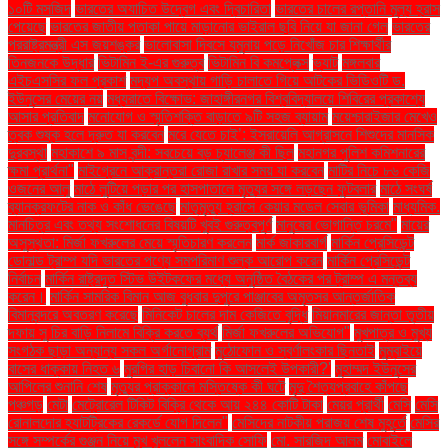
১০টি মসজিদ
ভারতের অযাচিত উদ্বেগ এবং দ্বিচারিতা
ভারতের চালের রপ্তানি মূল্য হ্রাস
পেয়েছে
ভারতের জাতীয় পতাকা পায়ে মাড়ানোর ভাইরাল ছবি নিয়ে যা জানা গেল
ভারতের
পররাষ্ট্রমন্ত্রী এস জয়শঙ্কর
ভালোবাসা দিবসে যমুনায় পড়ে নিখোঁজ চার শিক্ষার্থীর
তিনজনকে উদ্ধার
ভিটামিন ই-এর গুরুত্ব
ভিটামিন বি কমপ্লেক্স
ভ্যাট
মঙ্গলবার
এইচএসসির ফল প্রকাশ
মদ্যপ অবস্থায় গাড়ি চালাতে গিয়ে আটকের ভিডিওটি ড.
ইউনূসের মেয়ের নয়
মধ্যরাতে বিক্ষোভ: জাহাঙ্গীরনগর বিশ্ববিদ্যালয়ে শিবিরের প্রকাশ্যে
আসার প্রতিবাদ
মনোযোগ ও স্মৃতিশক্তি বাড়াতে ৯টি সহজ ব্যায়াম
ময়েশ্চারাইজার মেখেও
ত্বক শুষ্ক হলে দ্রুত যা করবেন
মরে যেতে চাই’: ইসরায়েলি আগ্রাসনে শিশুদের মানসিক
দুরবস্থা
মহাকাশে ৯ মাস বন্দী: সবচেয়ে বড় চ্যালেঞ্জ কী ছিল
মহানগর পুলিশ কমিশনারের
ক্ষমা প্রার্থনা"
মাইগ্রেনে আক্রান্তরা রোজা রাখার সময় যা করবেন
মাটির নিচে ৮৬ কেজি
ওজনের আলু
মাঠে লুটিয়ে পড়ার পর হাসপাতালে মৃত্যুর সঙ্গে লড়ছেন ফুটবলার
মাঠে সংঘর্ষ
ব্যানক্রফটের নাক ও কাঁধ ভেঙেছে
মাতৃমৃত্যু হ্রাসে কেয়ার মডেল সেবার ভূমিকা
মাধ্যমিক.
মানচিত্র এবং তথ্য সংশোধনের বিষয়টি খুবই গুরুত্বপূর্ণ
মানুষের ভোগান্তি চরমে"
মায়ের
অসুস্থতা: মির্জা ফখরুলের মেয়ে স্মৃতিচারণ করলেন
মার্ক জাকারবার্গ
মার্কিন প্রেসিডেন্ট
ডোনাল্ড ট্রাম্প যদি ভারতের পণ্যে সমপরিমাণ শুল্ক আরোপ করেন
মার্কিন প্রেসিডেন্ট
নির্বাচন
মার্কিন রাষ্ট্রদূত স্টিভ উইটকফের মধ্যে অনুষ্ঠিত বৈঠকের পর ট্রাম্প এ মন্তব্য
করেন।
মার্কিন সামরিক বিমান আজ বুধবার দুপুরে পাঞ্জাবের অমৃতসর আন্তর্জাতিক
বিমানবন্দরে অবতরণ করেছে
মিনিকেট চালের দাম কেজিতে বৃদ্ধি
মিয়ানমারের জান্তা তৃতীয়
দফায় সু চির বাড়ি নিলামে বিক্রি করতে ব্যর্থ
মির্জা ফখরুলের অভিযোগ"
মুখপাত্র ও মুখ্য
সংগঠক ছাড়া অন্যান্য সকল অর্গানোগ্রাম
মুঠোফোন ও স্বর্ণালংকার ছিনতাই
মুম্বাইয়ে
বাসের ধাক্কায় নিহত ৬
মুরগির হাড় চিবানো কি আসলেই উপকারী?'
মুহাম্মদ ইউনূসের
আপিলের শুনানি শেষ
মৃত্যুর প্রাক্কালে মস্তিষ্কে কী ঘটে
মৃদু শৈত্যপ্রবাহে কাঁপছে
পঞ্চগড়
মেটা
মেট্রোরেল টিকিট বিক্রি থেকে আয় ২৪৪ কোটি টাকা
মেয়র প্রার্থী
মেসি
মেসি
রোনালদোর হ্যাটট্রিকের রেকর্ডে যোগ দিলেন"
মেসিদের নাটকীয় পরাজয় শেষ মুহূর্তে
মেসির
সঙ্গে সম্পর্কের গুঞ্জন নিয়ে মুখ খুললেন সাংবাদিক সোফি
মো. সারজিদ আলম
মোবাইলে