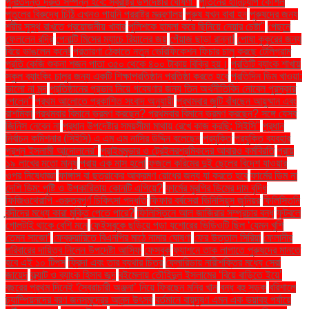
পুনঃতদন্ত দ্রুত সম্পন্ন হবে: স্বরাষ্ট্র উপদেষ্টার ঘোষণা"
পুতিনের হানিট্র্যাপ কৌশল
পুতুলের বিরুদ্ধে চিঠি এখনও পায়নি পররাষ্ট্র মন্ত্রণালয়
পুরুষ যখন বাবা হন
পুরুষদের জন্য
শরীর সুস্থ রাখতে প্রয়োজনীয় খাবার
পুলিশকে হামলা করে ছিনিয়ে নেয়ার চেষ্টা"
পেছনে
ফেললেন রদ্রি
পেনাল্টি মিসের ম্যাচে রিয়ালের জয়
পেঁয়াজ ছাড়া রান্না!
পোষা কুকুরের জন্য
বিয়ে ভাঙলেন কনে!
প্রতারণা ঠেকাতে নতুন ভেরিফিকেশন ফিচার চালু করছে টেলিগ্রাম
প্রতি কেজি শুকনা শজন পাতা ৩৫০ থেকে ৪০০ টাকায় বিক্রি হয়।
প্রতিটি ব্যাংক শাখায়
স্কুল ব্যাংকিং চালুর জন্য একটি শিক্ষাপ্রতিষ্ঠান প্রতিষ্ঠা করতে হবে
প্রতিদিন ডিম খাওয়া:
ভালো না মন্দ
প্রতিষ্ঠানের প্রভাব নিয়ে গবেষণার জন্য তিন অর্থনীতিবিদ নোবেল পুরস্কার
পেলেন"
প্রথম আলোতে প্রকাশিত সংবাদ অনুযায়ী
প্রথমবার জুটি বাঁধছেন আয়ুষ্মান এবং
রাশমিকা
প্রথমবার বিমানে ভ্রমণ করছেন? প্রথমবার বিমানে ভ্রমণ করছেন? সঙ্গে যেসব
জিনিস নেবেন না
প্রধান উপদেষ্টার সময়সীমা মাথায় রেখে কাজ করছি: সিইসি"
প্রধান
নির্বাচন কমিশনার (সিইসি) এ এম এম নাসির উদ্দিন বলেছেন
প্রযুক্তি
প্রযুক্তি ব্যবহার
প্রশ্ন ইসলামী আন্দোলনের"
প্রাইমমুভার ও ট্রেইলরশ্রমিকদের আবারও কর্মবিরতি
প্রায়
১৯ লাখের মতো মানুষ
প্রায় এক মাস হলো
ফজলে করিমের দুই ছেলের বিদেশ যাওয়ার
ওপর নিষেধাজ্ঞা
ফাঙ্গাস বা ছত্রাকের আক্রমণ রোধের জন্য যা করতে হবে
ফার্মের ডিম না
দেশি ডিম: পুষ্টি ও উপকারিতায় কোনটি এগিয়ে?
ফার্মের মুরগির ডিমের দাম বৃদ্ধি
ফিজিওথেরাপি -গুরুত্বপূর্ণ চিকিৎসা পদ্ধতি
ফিফার বর্ষসেরা ভিনিসিয়ুস জুনিয়র
ফিলিস্তিনি
বন্দীদের মধ্যে কারা মুক্তি পেতে পারে?
ফিলিস্তিনে আল জাজিরার সম্প্রচার বন্ধ
ফুটবলে
গোলটাই থাকে বেশি মনে
ফেইসবুকে ছড়িয়ে পড়া যশোরের ভিডিওটি ছিল ‘যেমন খুশি
তেমন সাজো’
ফেব্রুয়ারিতে বিএনপির মাঠে নামার ঘোষণা
ফের উত্তাল সিরিয়া
ফেলানীর
পরিবারের দায়িত্ব নিলেন উপদেষ্টা আসিফ
ফেসবুক
ফ্যাশনে তাক লাগাতে পুরুষদের মানতে
হবে এই ১০ টিপস
ফ্রিদা এবং তার ব্যথার চিত্র
ফ্লোরিডায় নারীশক্তির মধ্যে সেরা
জায়েদ
ফ্ল্যাট ও ব্যাংক হিসাব জব্দ
বইমেলায় তৌহিদুল ইসলামের ‘বিয়ে বাড়িতে ইয়ে’
বছরের প্রথম দিনেই ‘স্বৈরাচারী অঞ্জনা’ নিয়ে ফিরছেন মনির খান
বন্ধ বহু সড়ক
বরিশালে
চ্যাম্পিয়নদের বরণ জনসমুদ্রের আনন্দ উৎসব
বর্তমানে বায়ুদূষণ এমন এক ভয়াবহ পর্যায়ে