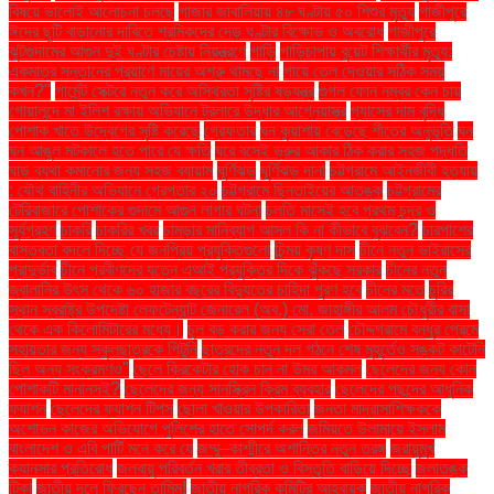
বিষয়ে ভালোই আলোচনা চলছে
গাজার জাবালিয়ায় ৪৮ ঘণ্টায় ৫০ শিশুর মৃত্যু
গাজীপুরে
ঈদের ছুটি বাড়ানোর দাবিতে শ্রমিকদের দেড় ঘণ্টার বিক্ষোভ ও অবরোধ
গাজীপুরে
ঝুটগুদামের আগুন দুই ঘণ্টার চেষ্টায় নিয়ন্ত্রণে
গাড়ি
গাড়িচাপায় বুয়েট শিক্ষার্থীর মৃত্যু:
একমাত্র সন্তানের প্রয়াণে মায়ের অশ্রু থামছে না
গায়ে তেল দেওয়ার সঠিক সময়
কখন?"
গার্মেন্ট সেক্টরে নতুন করে অস্থিরতা সৃষ্টির ষড়যন্ত্র
গুগল ফোন নম্বর কেন চায়
গোয়ালন্দে মা ইলিশ রক্ষায় অভিযানে ট্রলারে উদ্ধার আগ্নেয়াস্ত্র
গ্যাসের দাম বৃদ্ধি
পোশাক খাতে উদ্বেগের সৃষ্টি করেছে
গ্রেফতার
ঘন কুয়াশায় বেড়েছে শীতের অনুভূতি
ঘন
ঘন আঙুল মটকালে হতে পারে যে ক্ষতি
ঘরে বসেই ভ্রুর আকার ঠিক করার সহজ পদ্ধতি
ঘাড় ব্যথা কমানোর জন্য সহজ ব্যায়াম
ঘূর্ণিঝড়
ঘূর্ণিঝড় দানা
চট্টগ্রামে আইনজীবী হত্যায়
: যৌথ বাহিনীর অভিযানে গ্রেপ্তার ২০
চট্টগ্রামে ছিনতাইয়ের আতঙ্ক
চট্টগ্রামের
টেরিবাজারে পোশাকের গুদামে আগুন লাগার ঘটনা
চলতি মাসেই হবে প্রথম চন্দ্র ও
সূর্যগ্রহণ
চাকরি
চাকরির খবর
চামড়ার মানিব্যাগ আসল কি না কীভাবে বুঝবেন?
চারপাশের
বাস্তবতা বদলে দিচ্ছে যে জনপ্রিয় প্রযুক্তিগুলো
চিন্ময় কৃষ্ণ দাস
চীনে নতুন ভাইরাসের
প্রাদুর্ভাব
চীনে প্রবীণদের যত্নে এআই প্রযুক্তির দিকে ঝুঁকছে সরকার
চীনের নতুন
জ্বালানির উৎস থেকে ৬০ হাজার বছরের বিদ্যুতের চাহিদা পূরণ হবে
চীনের মতে
চুরির
স্থান স্বরাষ্ট্র উপদেষ্টা লেফটেন্যান্ট জেনারেল (অব.) মো. জাহাঙ্গীর আলম চৌধুরীর বাসা
থেকে এক কিলোমিটারের মধ্যে।
চুল বড় করার জন্য সেরা তেল
চৌদ্দগ্রামে বন্ধুর প্রেমে
সহায়তার জন্য স্কুলছাত্রকে পিটুনি
ছাত্রদের নতুন দল গঠনে শেষ মুহূর্তেও সঙ্কট কাটেনি
ছিল অন্য সংক্রমণও"
ছেলে ক্রিকেটার হোক চান না উমর আকমল
ছেলেদের জন্য কোন
পোশাকটি মানানসই?
ছেলেদের জন্য সানস্ক্রিন ক্রিম ব্যবহার
ছেলেদের পছন্দের আধুনিক
ফ্যাশন
ছেলেদের ফ্যাশন টিপস
ছোলা খাওয়ার উপকারিতা
জনতা মাদ্রাসাশিক্ষককে
অশোভন কাজের অভিযোগে পুলিশের হাতে সোপর্দ করল
জমিয়তে উলামায়ে ইসলাম
বাংলাদেশ ও এবি পার্টি মনে করে যে
জম্মু–কাশ্মীরে অশান্তির নতুন তরঙ্গ
জরায়ুমুখ
ক্যানসার প্রতিরোধ
জলবায়ু পরিবর্তন খরার তীব্রতা ও বিস্তৃতি বাড়িয়ে দিচ্ছে
জলাতঙ্ক
টিকা
জাতীয় দলে ফিরছেন তামিম!
জাতীয় নাগরিক কমিটির আহ্বায়ক
জাতীয় নাগরিক