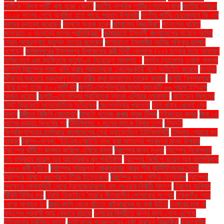
পার্টিকে ‘কিংস পার্টি’ বলা হচ্ছে কেন?
জাতীয় নাগরিক পার্টির নেতৃত্বে যারা
জাতীয় নির্বাচন
২০২৫ সালের শেষে অনুষ্ঠিত হতে পারে: প্রধান উপদেষ্টা
জাতীয় পার্টির চেয়ারম্যান জি এম
কাদের মন্তব্য করেছেন
জানলে অবাক হবেন
জানালেন বিজ্ঞানীরা"
জানালেন সুনিতা
জামায়াত ও অন্যান্য দলের প্রতিক্রিয়া''
জামায়াতে ইসলামী বাংলাদেশের নায়েবে আমির
সৈয়দ আবদুল্লাহ মুহাম্মদ তাহের বলেছেন
জামায়াতে ইসলামীর আমির শফিকুর রহমান
বলেছেন
জামালপুরের ইসলামপুর উপজেলায় স্ত্রী তিথী বেগমকে (২৩) হত্যার দায়ে আহসান
হাবিব নামে এক ব্যক্তিকে মৃত্যুদণ্ড দিয়েছেন আদালত।
জার্মান চ্যান্সেলর ওলাফ শলৎজ
জার্মানি ট্রাম্পের গাজা খালি করার প্রস্তাবকে 'কেলেঙ্কারি' বলে অভিহিত করেছে
জাহাজ
জীবনের সবচেয়ে গুরুত্বপূর্ণ তিন নারীর কথা জানালেন তারেক রহমান
জুলাই বিপ্লবগাথা
নিয়ে ছাপা হচ্ছে ৪০ কোটি বই
জুলাই-সেপ্টেম্বরের মধ্যে ব্যাংকটি ৬৬ পয়সা ইপিএস
অর্জন করেছে
জুলাই–সেপ্টেম্বর প্রান্তিকে ব্যাংক এশিয়ার লোকসান
জেইডেন সিলসের
টেস্ট ক্রিকেটে আন্তর্জাতিক অভিষেক
জেলেনস্কির প্রশংসা
ঝাল খাবার খেলেই মেদ
কমবে
টঙ্গীতে বিজিবি মোতায়েন
টমেটো সতেজ রাখার সহজ টিপস
টাইফয়েড জ্বর:
টানা ১৫
মাসের ভয়াবহ সংঘর্ষের পর
টিউলিপসহ ৭ জনের ব্যাংক হিসাব তলব
টেকসই
বিশ্ববিদ্যালয়ের তালিকায় বাংলাদেশের সেরা ড্যাফোডিল ইউনিভার্সিটি
টেসলার শেয়ারে বড়
ধাক্কা
ট্রাম্প–মাস্ক: ‘ইউএসএআইডি বন্ধ করা আমাদের শত্রুদের জন্য উপহার
ট্রাম্পের ঘাঁটিতে জনমত জরিপে এগিয়ে কমলা
ট্রাম্পের জন্য সুখবর
ট্রাম্পের নির্দেশনায়
গত শুক্রবার ভয়েস অব আমেরিকার মূল প্রতিষ্ঠান
ট্রাম্পের নির্দেশে ভয়েস অব আমেরিকার
১৩০০ কর্মী ছুটিতে
ট্রাম্পের পরিকল্পনা মোকাবেলায় আরব শীর্ষ কূটনীতিকদের বৈঠক
ট্রাম্পের ভাষণে কংগ্রেসে তীব্র উত্তেজনা
ট্রাম্পের সঙ্গে মোদির ফোনালাপ
ট্রাম্পের
স্বাক্ষরে সেনাবাহিনী থেকে ট্রান্সজেন্ডারদের বাদ দেওয়ার নির্বাহী আদেশ
ট্রেনের অগ্রিম
টিকিট বিক্রি শুরু
ট্রেন্ডি ডিজাইনে 'সারা'র শীতকালীন পোশাকের সংগ্রহ
ঠাকুরগাঁও শহর
থেকে অপহৃত হন
ঠান্ডা-কাশি থেকে বাঁচতে বাইকারদের যা করা উচিত
ডলারের দাম না
বাড়লেও প্রবাসী আয় যেভাবে বাড়ছে
ডলারের বিপরীতে রুপির মূল্য নেমে এসেছে
ইতিহাসের সর্বনিম্ন স্তরে
ডাইনোসর পুনরুদ্ধারের চেষ্টা করছেন বিজ্ঞানীরা
ডায়াবেটিস