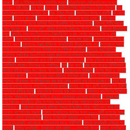
যাচ্ছেন
কান্ট ও হিউমের দর্শনে গাজালির প্রভাব
কাভার্ডভ্যান-মোটরসাইকেল সংঘর্ষে
ছাত্রদল কর্মী নিহত
কার ক্ষতি
কার লাভ
কারিগরি শিক্ষা অধিদপ্তরে বিশাল নিয়োগ
কিছু
অধিনায়কত্বের নাম অনুমিত ছিল
কিছু ইঙ্গিত মিলছে
কিডনিতে পাথর ও করণীয়
কী আছে
তাতে?
কীভাবে খাবেন?
কীভাবে বুঝবেন শীতে পানি কম খাওয়া হচ্ছে?
কুড়িগ্রামে
দরিদ্রদের চাল বিতরণের তালিকা নিয়ে বিএনপির দুই পক্ষের সংঘর্ষ
কুমিল্লা সিটির সাবেক
মেয়র সূচনার জমি
কুয়েটে ভর্তি পরীক্ষা উপলক্ষে বিমানের বিশেষ ফ্লাইট
কৃত্রিম বুদ্ধিমত্তা
কৃষক
কেন্দ্রীয় ব্যাংকের নির্দেশনায় ট্রেজারি বিল ও বন্ড কেনায় ব্যাংকের ফি ও চার্জ
নির্ধারণ"
কোন কথায় রেগে গেলেন জেলেনস্কি
কোন পক্ষ হারল?
ক্যানসারের টিকা নিয়ে
আশার আলো
ক্যান্সারের বিকল্প চিকিৎসা পদ্ধতিগুলি কীভাবে কাজ করে
ক্লাসরুমে প্রথম
বর্ষের ছাত্রকে বিয়ে করলেন বিশ্ববিদ্যালয় শিক্ষিকা (ভিডিও)
ক্ষমতার প্রাতিষ্ঠানিক
ভারসাম্য প্রতিষ্ঠায় বিএনপিসহ প্রধান রাজনৈতিক দলগুলো সংবিধানে যে পরিবর্তনগুলো
চেয়েছিল
ক্ষুদ্র নৃ-তাত্বিক জনগোষ্ঠী চাকমাদের জীবনযাত্রা
খনিজ চুক্তির জন্য শুক্রবার
ওয়াশিংটন যাচ্ছেন ইউক্রেনের প্রেসিডেন্ট
খবর
খরচ কত?
খরচ বহন করেছে বিসিসিআই"
খাওয়ার বাইরে আরও কত কাজে লাগে ডিম!
খাদ্যাভ্যাসে পরিবর্তন
খালেদা জিয়া ও তারেক
রহমানকে খালাস''
খালেদা জিয়ার নতুন মামলার কার্যক্রম বাতিল
খুলনা বিশ্ববিদ্যালয়ের
স্থাপনা: জীবনানন্দ–জগদীশচন্দ্রের নাম মুছে এখন কেউই দায় নিতে চাচ্ছেন না
খুলনা সিটি
করপোরেশনের সাবেক কাউন্সিলর গোলাম রব্বানী
খুলনায় ৭৪ বছর বয়সী সাজাপ্রাপ্ত ইউপি
সদস্যকে কুপিয়ে হত্যা
খেজুর দিয়ে ইফতার করা কেন ভালো
খেলাফত মজলিসের বিক্ষোভ:
ধর্ষকের ‘প্রকাশ্যে শাস্তি’ দাবিতে বায়তুল মোকাররম এলাকায় প্রতিবাদ
গণতন্ত্র মঞ্চ
কুড়িগ্রামের রৌমারীতে রাষ্ট্র সংস্কার আন্দোলনের কৃষক সমাবেশে হামলার নিন্দা
জানিয়েছে।
গণমাধ্যম সংস্কার কমিশন প্রধান উপদেষ্টার কাছে প্রতিবেদন জমা দিল
গতকাল বৃহস্পতিবার সন্ধ্যায়
গাজায় ইসরাইলের হামলার মধ্যে ৮০০ কোটি ডলারের অস্ত্র
সহায়তা ঘোষণা যুক্তরাষ্ট্রের
গাজায় ইসরায়েলি হামলায় ১৭ জন নিহত
গাজায় দ্বিতীয়
ধাপের যুদ্ধবিরতি আলোচনা: অনিশ্চয়তার মাঝে পরিস্থিতি
গাজায় যুদ্ধবিরতি চুক্তির শর্ত
অনুযায়ী
গাজায় যুদ্ধবিরতি: ইসরায়েল নাকি হামাস—কোন পক্ষ জিতল
গাজায় যুদ্ধবিরতির