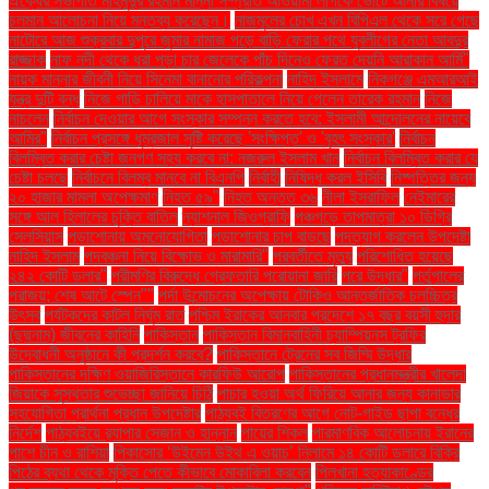
ঐক্যের সভাপতি মাহমুদুর রহমান মান্না সম্প্রতি আওয়ামী লীগকে ভোটে আনার বিষয়ে
চলমান আলোচনা নিয়ে মন্তব্য করেছেন।
নাজমুলের চোখ এখন বিপিএল থেকে সরে গেছে
নাটোরে আজ শুক্রবার দুপুরে জুমার নামাজ পড়ে বাড়ি ফেরার পথে যুবলীগের নেতা আবদুর
রাজ্জাক
নাফ নদী থেকে ধরা পড়া চার জেলেকে পাঁচ দিনেও ফেরত দেয়নি আরাকান আর্মি"
নায়ক মান্নার জীবনী নিয়ে সিনেমা বানানোর পরিকল্পনা
নাহিদ ইসলামে
নিকগঞ্জে এমআরআই
যন্ত্র দুটি বন্ধ
নিজে গাড়ি চালিয়ে মাকে হাসপাতালে নিয়ে গেলেন তারেক রহমান
নিজে
নাচলেন
নির্বাচন দেওয়ার আগে সংস্কার সম্পন্ন করতে হবে: ইসলামী আন্দোলনের নায়েবে
আমির"
নির্বাচন প্রসঙ্গে ধূম্রজাল সৃষ্টি করেছে 'সংক্ষিপ্ত' ও 'বৃহৎ সংস্কার'
নির্বাচন
বিলম্বিত করার চেষ্টা জনগণ সহ্য করবে না: নজরুল ইসলাম খান
নির্বাচন বিলম্বিত করার যে
চেষ্টা চলছে
নির্বাচনে বিলম্ব মানবে না বিএনপি
নির্বাহী
নিষিদ্ধ করল ইসিবি
নিষ্পত্তির জন্য
২০ হাজার মামলা অপেক্ষমাণ
নিহত ৫৯"
নিহত অন্তত ৩৬
নীলা ইসরাফিল
নেইমারের
সঙ্গে আল হিলালের চুক্তি বাতিল
ন্যাশনাল জিওগ্রাফি
পঞ্চগড়ে তাপমাত্রা ১০ ডিগ্রি
সেলসিয়াস
পড়াশোনায় অমনোযোগিতা
পড়াশোনার চাপ বাড়ছে
পদত্যাগ করলেন উপদেষ্টা
নাহিদ ইসলাম
পদবঞ্চনা নিয়ে বিক্ষোভ ও মারামারি"
পরবর্তীতে মৃত্যু
পরিশোধিত হয়েছে
২৪২ কোটি ডলার"
পরীমণির বিরুদ্ধে গ্রেফতারি পরোয়ানা জারি
পরে উদ্ধার"
পর্তুগালের
পরাজয়; শেষ আটে স্পেন""
পর্দা উন্মোচনের অপেক্ষায় টোকিও আন্তর্জাতিক চলচ্চিত্র
উৎসব
পর্যটকদের কাটল নির্ঘুম রাত
পশ্চিম ইরাকের আনবার প্রদেশে ১৭ বছর বয়সী হুদার
(ছদ্মনাম) জীবনের কাহিনি
পাকিস্তান
পাকিস্তান বিমানবাহিনী চ্যাম্পিয়নস ট্রফির
উদ্বোধনী অনুষ্ঠানে কী প্রদর্শন করবে?
পাকিস্তানে ট্রেনের সব জিম্মি উদ্ধার
পাকিস্তানের দক্ষিণ ওয়াজিরিস্তানে কারফিউ আরোপ
পাকিস্তানের প্রধানমন্ত্রীর খালেদা
জিয়াকে সুস্থতার শুভেচ্ছা জানিয়ে চিঠি
পাচার হওয়া অর্থ ফিরিয়ে আনার জন্য কানাডার
সহযোগিতা প্রার্থনা প্রধান উপদেষ্টার
পাঠ্যবই বিতরণের আগে নোট-গাইড ছাপা বন্ধের
নির্দেশ
পাঠ্যবইয়ে র‍্যাপার সেজান ও হান্নান
পায়ের শিকল
পারমাণবিক আলোচনায় ইরানের
পাশে চীন ও রাশিয়া
পিকাসোর ‘উইমেন উইথ এ ওয়াচ’ নিলামে ১৪ কোটি ডলারে বিক্রি
পিঠের ব্যথা থেকে মুক্তি পেতে কীভাবে মোকাবিলা করবেন
পিলখানা হত্যাকাণ্ডের