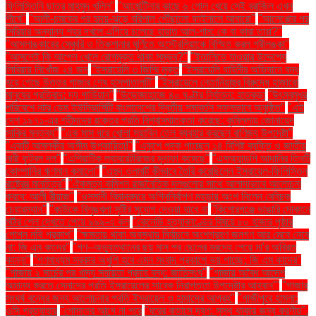
ফিলিস্তিনি ছাত্র মাহমুদ খলিল"
"আর্জেন্টিনার কাছে ৬ গোল খেয়ে সেই ব্রাজিল এখন
শীর্ষে"
"আলী-চমকের পর হৃদয়-ঝড়ে বরিশাল পৌঁছালো ফাইনালে আবারো"
"আলেপ্পোর পর
সিরিয়ার অন্যান্য শহর দখলে এগিয়ে চলেছে হায়াত আল-শাম: কে বা কারা তারা?"
"আসলাঙ্কারের সেঞ্চুরি ও তিকশানার ঘূর্ণিতে অস্ট্রেলিয়াকে বিস্মিত করল শ্রীলঙ্কা"
"আসলেই কি আপেল খেলে রোগমুক্ত থাকা সম্ভব?"
"ইতালিতে যাওয়ার উদ্দেশ্যে
লিবিয়ায় নিখোঁজ ২৪ জন
"ইসরায়েলি ৩ জিম্মি মুক্ত
"ইসরায়েলি বাহিনীর অভিযানে বন্ধ
হয়ে গেছে উত্তর গাজার শেষ হাসপাতালটি"
"ইসরায়েলে নেতানিয়াহুর বিরুদ্ধে হাজারো
মানুষের প্রতিবাদ: দ্য গার্ডিয়ান"
"উড়োজাহাজে ৪০ ঘণ্টার নির্যাতন: হাতকড়া
"উৎসবমুখর
পরিবেশে নটর ডেম ইউনিভার্সিটি বাংলাদেশের দ্বিতীয় সমাবর্তন সফলভাবে অনুষ্ঠিত"
"এই
দেশ ১৯৭১-এর শহীদদের রক্তের প্রতি বিশ্বাসঘাতকতা করেছে: কুমিল্লায় জোনায়েদ
সাকির মন্তব্য"
"এক মাস ধরে খোলা সয়াবিন তেল ব্যবহার করছেন বাণিজ্য উপদেষ্টা"
"একটি আমলকীর অসীম উপকারিতা!"
"একুশে পদক পাচ্ছেন ১৪ বিশিষ্ট ব্যক্তি ও জাতীয়
নারী ফুটবল দল"
"এশিয়াটিক ল্যাবরেটরিজের মুনাফা কমেছে"
"এসঅ্যান্ডপি আদানির তিনটি
কোম্পানির ঋণমান কমালো"
"এহুদ ওলমার্ট কীভাবে তৈরি করেছিলেন ইসরায়েল-ফিলিস্তিন
রাষ্ট্রের মানচিত্র"
"ঐকমত্য কমিশন রাজনৈতিক দলগুলোর সাথে আলাদাভাবে আলোচনা
করবে: আলী রীয়াজ"
"ওসমানী বিমানবন্দরে অগ্নিনির্বাপণ মহড়ায় অংশ নিলেন বেবিচক
চেয়ারম্যান"
"কাউকে বিশৃঙ্খলা সৃষ্টির সুযোগ দেওয়া যাবে না
"কিশোরগঞ্জে ভাঙারি দোকানে
মর্টার শেল দেখতে পেয়ে ৯৯৯-এ কল
"কেনেডি হত্যাকাণ্ডের বিষয়ে ৮০ হাজার পৃষ্ঠার
গোপন নথি প্রকাশ"
"ক্ষমতায় থাকা অবস্থায় নির্বাচনে অংশগ্রহণ জনগণ আর মেনে নেবে
না: জি এম কাদের"
"গণ–অভ্যুত্থানের ছয় মাস পর ছেলের মরদেহ পেয়ে মা'র অবিরত
কান্না"
"গণমাধ্যম সরকার অখুশি হবে এমন সংবাদ প্রকাশে ভয় পাচ্ছে: জি এম কাদের"
"গাজায় ২ মার্চের পর খাদ্য সহায়তা প্রবাহ বন্ধ: জাতিসংঘ"
"গাজায় অবৈধ আদেশ
অমান্য করতে সেনাদের প্রতি ইসরায়েলের সাবেক নিরাপত্তা উপদেষ্টার আহ্বান"'
"গাজার
সংঘর্ষ বন্ধের জন্য আলোচনার প্রতি ইসরায়েল ও হামাসের আগ্রহ"
"গাজীপুরে হামলা:
ওসি প্রত্যাহার
"গোসলের আগে না পরে
"ঘরের বাতাসে দূষণ: সুস্থ থাকার জন্য করণীয়".