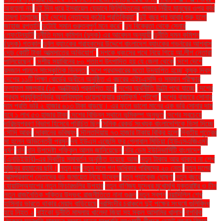
অবহেলা নয়
দুই দিন ধরে ইসরায়েল যেভাবে ফিলিস্তিনের গাজার নিরীহ মানুষের ওপর বর্বর
হামলা চালাচ্ছে
দুই দেশের নেতাদের কঠোর প্রতিক্রিয়া"
দুই বছর পর আবার শুরু হলো
জাহাজ রপ্তানি
দুটোই সমান গুরুত্বপূর্ণ মনে করে"
দুধ বিক্রেতা থেকে সেনার
লেফটেন্যান্ট!
দুর্নীতি দমন কমিশন (দুদক) এর আবেদন অনুযায়ী
দুর্নীতি দমন কমিশন
(দুদক) গতকাল
দুর্বল ব্যাংকের গ্রাহকদের উদ্দেশে বাংলাদেশ ব্যাংকের গভর্নরের আশ্বাস
দেড় কোটি টাকা আত্মসাতের অভিযোগ"
দেশকে ধ্বংসের পথে নিয়ে গিয়ে আ.লীগ নেতারা
পালিয়েছেন"
দেশীয় সয়াবিনের ৮০ শতাংশ উৎপাদিত হয় যে জেলা থেকে
দেশে দেশে
রমজান পালনে সাংস্কৃতিক ভিন্নতা
দেশে প্রথমবারের মতো উদযাপিত হচ্ছে কৃষক দিবস
দেশের ১১টি শিক্ষা বোর্ডের অধীনে অনুষ্ঠিত এ বছরের এইচএসসি ও সমমান পরীক্ষার
ফলাফল মঙ্গলবার (১৫ অক্টোবর) প্রকাশিত হবে
দেশের অর্থনীতি উল্টো পথে যাচ্ছে
দেশের
প্রথম প্রযুক্তিনির্ভর অ্যানিম্যাল ওয়েলফেয়ার প্ল্যাটফর্ম 'পেটগো'
দেশের বাজারে সোনার
দাম প্রতি ভরি ২ হাজার ৬১৩ টাকা বাড়ছে। এর ফলে ভালো মানের এক ভরি সোনার দাম
হবে ১ লাখ ৫৩ হাজার টাকা
দেশের বিভিন্ন স্থানে ভূমিকম্প অনুভূত
দেশের সবচেয়ে
দারিদ্র্যপ্রবণ বিভাগ হিসেবে পরিচিত ছিল
দৈনিক রেকর্ড সংখ্যক বাংলাদেশিকে ভিসা দিচ্ছে
সৌদি আরব
দোকানের ভবিষ্যৎ
দৌলতদিয়ায় ৭৩ হাজার টাকায় বিক্রি হলো
দ্বিতীয় পুত্রের
মা হলেন অভিনেত্রী প্রসূন
দ্য ইউএস এজেন্সি ফর গ্লোবাল মিডিয়া (ইউএসএজিএম)
ধর্ষণ
ধান
ধান উপদেষ্টা শফিকুল আলম জানিয়েছেন
নটর ডেম ইউনিভার্সিটি বাংলাদেশ
(এনডিইউবি)-এর দ্বিতীয় সমাবর্তন অনুষ্ঠিত হয়েছে আজ
নতুন টাকায় আর থাকবে না শেখ
মুজিবুর রহমানের ছবি।
নতুন দল
নতুন দলে গণ অধিকার পরিষদের ২০ নেতা
নতুন দলের
আত্মপ্রকাশে নেতাদের বড় জমায়েত নিয়ে উদ্বেগ
নতুন প্যাকেজ ঘোষণা
নতুন বছরে
হোয়াটসঅ্যাপের নতুন ফিচারগুলির উপহার
নতুন বাণিজ্য যুদ্ধের মুখোমুখি যুক্তরাষ্ট্র ও চীন
নতুন রাজনৈতিক শক্তির উদ্ভব: রাজনীতিতে নানা গুঞ্জন
নতুন স্বপ্ন
নয়াদিল্লি শেখ
হাসিনার ভারতে থাকার মেয়াদ বাড়িয়েছে
নরসিংদীর চরাঞ্চলে দুই পক্ষের সংঘর্ষে গুলিবিদ্ধ
হয়ে নিহত ২
নাইকো দুর্নীতি মামলায় খালেদা জিয়া সহ সকল আসামির খালাস
নাগরিক