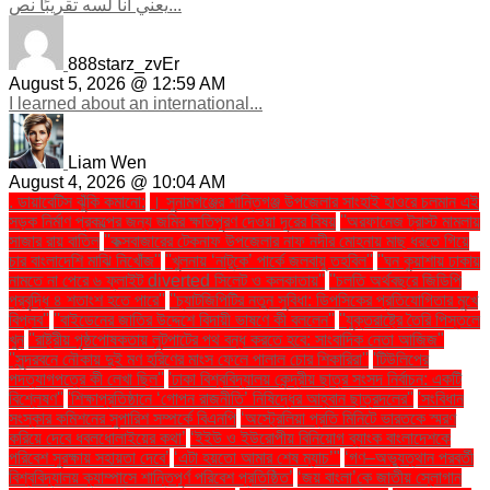
يعني أنا لسه تقريبًا نص...
888starz_zvEr
August 5, 2026 @ 12:59 AM
I learned about an international...
Liam Wen
August 4, 2026 @ 10:04 AM
. ডায়াবেটিস ঝুঁকি কমানো:
। সুনামগঞ্জের শান্তিগঞ্জ উপজেলার সাংহাই হাওরে চলমান এই
সড়ক নির্মাণ প্রকল্পের জন্য জমির ক্ষতিপূরণ দেওয়া দূরের বিষয়
''অরফানেজ ট্রাস্ট মামলায়
সাজার রায় বাতিল
''কক্সবাজারের টেকনাফ উপজেলার নাফ নদীর মোহনায় মাছ ধরতে গিয়ে
চার বাংলাদেশি মাঝি নিখোঁজ''
''খুলনায় ‘নাটুকে’ পার্কে জলবায়ু তহবিল''
''ঘন কুয়াশায় ঢাকায়
নামতে না পেরে ৬ ফ্লাইট diverted সিলেট ও কলকাতায়''
''চলতি অর্থবছরে জিডিপি
প্রবৃদ্ধি ৪ শতাংশ হতে পারে''
''চ্যাটজিপিটির নতুন সুবিধা: ডিপসিকের প্রতিযোগিতার মুখে
বিপ্লব''
''বাইডেনের জাতির উদ্দেশে বিদায়ী ভাষণে কী বললেন''
''যুক্তরাষ্ট্রে তৈরি পিস্তলে
খুন
''রাষ্ট্রীয় পৃষ্ঠপোষকতায় লুটপাটের পথ বন্ধ করতে হবে: সাংবাদিক নেতা আজিজ"
''সুন্দরবনে নৌকায় দুই মণ হরিণের মাংস ফেলে পালাল চোর শিকারিরা''
'টিউলিপের
পদত্যাগপত্রে কী লেখা ছিল''
'ঢাকা বিশ্ববিদ্যালয় কেন্দ্রীয় ছাত্র সংসদ নির্বাচন: একটি
বিশ্লেষণ''
'শিক্ষাপ্রতিষ্ঠানে ‘গোপন রাজনীতি’ নিষিদ্ধের আহ্বান ছাত্রদলের''
'সংবিধান
সংস্কার কমিশনের সুপারিশ সম্পর্কে বিএনপি
‘অস্ট্রেলিয়া প্রতি মিনিটে ভারতকে স্মরণ
করিয়ে দেবে ধবলধোলাইয়ের কথা’
‘ইইউ ও ইউরোপীয় বিনিয়োগ ব্যাংক বাংলাদেশকে
পরিবেশ সুরক্ষায় সহায়তা দেবে’
‘এটা হয়তো আমার শেষ ম্যাচ’"
‘গণ–অভ্যুত্থান পরবর্তী
বিশ্ববিদ্যালয় ক্যাম্পাসে শান্তিপূর্ণ পরিবেশ প্রতিষ্ঠিত’
‘জয় বাংলা’কে জাতীয় স্লোগান