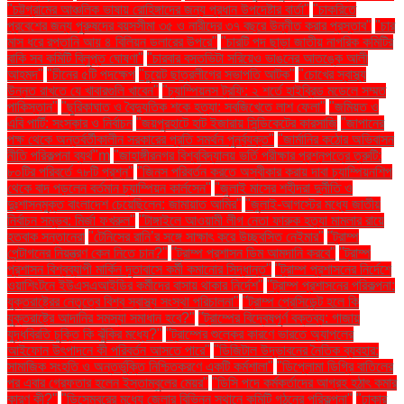
"চট্টগ্রামের আঞ্চলিক ভাষায় রোহিঙ্গাদের জন্য প্রধান উপদেষ্টার বার্তা"
"চাকরিতে
প্রবেশের জন্য পুরুষদের বয়সসীমা ৩৫ ও নারীদের ৩৭ বছরে উন্নীত করার প্রস্তাব"
"চার
মাস ধরে রপ্তানি আয় ৪ বিলিয়ন ডলারের উপরে"
"চারটি পদ ছাড়া জাতীয় নাগরিক কমিটির
বাকি সব কমিটি বিলুপ্ত ঘোষণা"
"চারবার বসতভিটা সরিয়েও ভাঙনের আতঙ্কে আলী
আহমদ"
"চীনের ৫টি পদক্ষেপ
"চুয়েট ছাত্রলীগের সভাপতি আটক"
"চোখের স্বাস্থ্য
উন্নত রাখতে যে খাবারগুলি খাবেন"
"চ্যাম্পিয়নস ট্রফি: ২ শর্তে হাইব্রিড মডেলে সম্মত
পাকিস্তান"
"ছুরিকাঘাত ও বৈদ্যুতিক শকে হত্যা: সবজিখেতে লাশ ফেলা"
"জমিয়ত ও
এবি পার্টি: সংস্কার ও নির্বাচন
"জয়পুরহাটে হাট ইজারায় সিন্ডিকেটের কারসাজি
"জাপানের
পক্ষ থেকে অন্তর্বর্তীকালীন সরকারের প্রতি সমর্থন পুনর্ব্যক্ত"
"জার্মানির কঠোর অভিবাসন
নীতি পরিকল্পনা ব্যর্থ"m
"জাহাঙ্গীরনগর বিশ্ববিদ্যালয় ভর্তি পরীক্ষার প্রশ্নপত্রে ত্রুটি:
৮০টির পরিবর্তে ৭৮টি প্রশ্ন"
"জিনস পরিবর্তন করতে অস্বীকার করায় দাবা চ্যাম্পিয়নশিপ
থেকে বাদ পড়লেন বর্তমান চ্যাম্পিয়ন কার্লসেন"
"জুলাই মাসের শহীদরা দুর্নীতি ও
দুঃশাসনমুক্ত বাংলাদেশ চেয়েছিলেন: জামায়াত আমির"
"জুলাই-আগস্টের মধ্যে জাতীয়
নির্বাচন সম্ভব: মির্জা ফখরুল"
"টাঙ্গাইলে আওয়ামী লীগ নেতা ফারুক হত্যা মামলার রায়ে
হতবাক সন্তানেরা
"টেনিসের রানি’র সঙ্গে সাক্ষাৎ করে উচ্ছ্বসিত নেইমার"
"ট্রাম্প
পেন্টাগনের নিয়ন্ত্রণ কেন নিতে চান?"
"ট্রাম্প প্রশাসন ডিম আমদানি করবে"
"ট্রাম্প
প্রশাসন বিশ্বব্যাপী মার্কিন দূতাবাসে কর্মী কমানোর সিদ্ধান্ত"
"ট্রাম্প প্রশাসনের নির্দেশে
ওয়াশিংটনে ইউএসএআইডির কর্মীদের বাসায় থাকার নির্দেশ"
"ট্রাম্প প্রশাসনের পরিকল্পনা:
যুক্তরাষ্ট্রের নেতৃত্বে বিশ্ব স্বাস্থ্য সংস্থা পরিচালনা"
"ট্রাম্প প্রেসিডেন্ট হলে কি
যুক্তরাষ্ট্রে আদানির সমস্যা সমাধান হবে?"
"ট্রাম্পের বিদ্বেষপূর্ণ বক্তব্য: গাজায়
যুদ্ধবিরতি চুক্তি কি ঝুঁকির মধ্যে?"
"ট্রাম্পের শুল্কের কারণে ভারতে অ্যাপলের
আইফোন উৎপাদনে কী পরিবর্তন আসতে পারে"
"ডিজিটাল উদ্ভাবনের নৈতিক ব্যবহার:
সামাজিক সংহতি ও অন্তর্ভুক্তি নিশ্চিতকরণে একটি কর্মশালা"
"ডিপ্লোমা ডিগ্রি বাতিলের
পর এবার গ্রেফতার হলেন ইস্তাম্বুলের মেয়র"
"ডিসি পদে কর্মকর্তাদের আগ্রহ হঠাৎ কমার
কারণ কী?"
"ডিসেম্বরের মধ্যে জেলার বিভিন্ন স্থানে কমিটি গঠনের পরিকল্পনা"
"ঢাকার