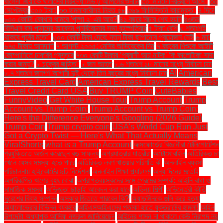
খালেদা জিয়াকে খালাসের বিরুদ্ধে লিভ টু আপিলের শুনানি
৩০ মিনিটে নিয়ন্ত্রণে আসে"
৩০
সেপ্টেম্বর
৩০০ টাকা!
৩৩ হামলাকারীসহ নিহত ৫৮
৩৬৯ ফিলিস্তিনি কারামুক্ত"
৪ দিনে
৮০০ কোটি! কোথায় থামবে 'পুষ্পা ২' এর আয়?
৪১ বছরে বিচার শেষ হয়নি
৪৩তম
বিসিএস বাদ পড়াদের আবেদন পুনর্বিবেচনার সভা বৃহস্পতিবার
৫ টাকা বেশি
৫ শতাংশই
থাকবে পূর্বের মতো"
৫০০ কোটি টাকা দেবে: নতুন টাকা ছাপানোর প্রয়োজন নেই
৬ মার্চ
৬৭৫ টাকায় আমদানি
৭ আগস্ট ২০০৫: মেসির অভিষেকের দিন
৭ বছরের শিশুকে আইটি
কোম্পানিতে চাকরির প্রস্তাব
৭৩০ কোটি টাকার ‘প্রবাসী আয় নাটক’ কি কালোটাকা সাদা
করার জন্য?
৮ চক্রের জড়িত"
৮ জন আহত
৮.৬ শতাংশ ১৮ মাসের মধ্যে নির্বাচন চান
৮.৭ শতাংশ জনগণ আগামী দুই থেকে তিন বছরের মধ্যে নির্বাচন চান
AI
American
Express Travel Card
American Express Travel Rewards
Best
Travel Credit Card USA
Buy TRUMP Coin
CuteBabies
FunnyVideo
Get White House Tour
Trump Account
Trump
Account vs Trump Coin:
Trump Account vs Trump Coin:
Here's the Difference Everyone's Googling (2026 Guide)
Trump Coin
Trump crypto coin
USA's World Cup Run Just
Got a Crypto Twist — Here's What That Actually Means
ViralShorts
what is a Trump Account
অক্সফোর্ডের বিজ্ঞানীরা টেলিপোর্টেশন
প্রযুক্তিতে অর্জন করেছেন বড় সাফল্য
অগ্রযাত্রার যাত্রীরা
অটোমোবাইল
অতিরিক্ত চা
খেলে যেসব সমস্যা হতে পারে
অতিরিক্ত লবণ খাওয়ার পরিণতি কী
অনলাইন ব্যবসা
পরিচালনায় হাইকোর্টের ৯টি নির্দেশনা
অনলাইন শিক্ষা প্ল্যাটফর্ম
অন্য দিনের মতোই
অপরিকল্পিত ঋণের বৃহৎ বোঝা
অপ্রাপ্তবয়স্কদের সঙ্গে প্রেমের সম্পর্ক: আইনি বাধা ও
সামাজিক সমস্যা
অভিজ্ঞতা ছাড়াই আবেদন করা যাবে
অভিনয় শিল্পী
অভিনেত্রী কীর্তি
সুরেশের বিবাহ সম্পন্ন
অস্কার জিততে পারবেন কি?
অ্যাডমিনকে গুলি করে হত্যা
অ্যালোভেরার বিভিন্ন ব্যবহার
আইএসআইএসের পতাকা হাতে যুক্তরাষ্ট্রে হামলা!
আইন
উপদেষ্টা অধ্যাপক আসিফ নজরুল জানিয়েছেন
আইনের শাসন না থাকলে কেউ নিরাপদ নয়