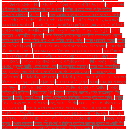
রোগীদের আতঙ্কের কারণ
ডায়াবেটিস রোগীদের জন্য উপকারী সজনে ডাঁটা
ডায়াবেটিসের
৪টি লক্ষণ যা কেবল নারীদের মধ্যে দেখা যায়
ডালিম খাওয়ার অসংখ্য উপকারিতা
ডিএসসিসি নির্বাচন
ডিপসিক
ডেঙ্গু
ডেঙ্গু হওয়ার কারণ এবং তার হাত থেকে বাঁচার উপায়
ডেভেলপমেন্ট পার্টি পেল নির্বাচন কমিশনের নিবন্ধন"
ডেসটিনি-ইভ্যালি সহ এমএলএম
ব্যবসা নিয়ে সতর্কবার্তা
ডোনাল্ড ট্রাম্প যুক্তরাষ্ট্রের কেন্দ্রীয় গোয়েন্দা সংস্থা (এফবিআই)
ড্রোনের মাধ্যমে নজরদারি চলছে
ঢাকা আন্তর্জাতিক ম্যারাথন-২০২৫ অনুষ্ঠিত
ঢাকায়
ছিনতাই ও ডাকাতির প্রবণতা
ঢাকায় নিযুক্ত জাতিসংঘের আবাসিক সমন্বয়কারী গোয়েন
লুইস বলেছেন
ঢাকায় হাঁটার গতি এখন গাড়ির চেয়েও বেশি''
ঢাকার পাইকারি বাজার'
ঢাকার
বাতাস ‘অস্বাস্থ্যকর’
ঢাবি উপাচার্যের দুঃখ প্রকাশ অনাকাঙ্ক্ষিত ঘটনার জন্য
তবুও শ্রোতা
হীন বাংলাদেশ বেতার”
তবে আমরাও পরাজিত হব: মাহমুদুর রহমান মান্না"
তরুণ ট্রাম্পের
চরিত্রে দুর্দান্ত স্ট্যান
তরুণ-তরুণীদের অঙ্গ-প্রত্যঙ্গের ক্ষতির প্রবণতা বৃদ্ধি করছে
অ্যালকোহল
তরুণদের নতুন রাজনৈতিক দলের প্রতিষ্ঠাকালীন কমিটির সদস্য সংখ্যা
এখনও চূড়ান্ত হয়নি। তবে জানা গেছে
তা অব্যাহত রয়েছে।
তাজা ফল আমদানিতে
সম্পূরক শুল্ক ৩০ শতাংশ থেকে কমিয়ে ২৫ শতাংশ করা হয়েছে
তাঁদের জন্য আগে
স্ক্রিনিং জরুরি
তাপমাত্রা ৯ ডিগ্রির ঘরে
তাপমাত্রা বৃদ্ধি উদ্ভিদের কার্বন শোষণ বন্ধ করে
দিতে পারে - নতুন গবেষণা
তামিল নাড়ু
তার জন্য আমি দুঃখিত'
তারকা
তারুণ্যের শক্তিতে
‘সব সম্ভব’
তাহসানের কারণেই রোজা ও তার প্রেমিকের ব্রেকআপ হয়েছিল
তিব্বতে
শক্তিশালী ভূমিকম্প
তীব্র হচ্ছে শীত
তুরস্ক
তুরস্কের সরকার থেকে ইস্তানবুলে ফ্রি
ইফতার
তুলসী গ্যাবার্ড বলেন
তৃতীয় প্রান্তিকে ইউসিবির শেয়ারপ্রতি আয় বৃদ্ধি"
তৃতীয়
বিয়ে নিয়ে মুখ খুললেন শাকিব খান
তেঁতুলিয়ায় ৮ ডিগ্রি
ত্বক ও চুল ভালো রাখতে খেতে
হবে যেসব খাবার
ত্রিশের আগে ভেঙে গেল এ আর রহমান ও সায়রা বানুর সংসার
ৎস্য ও
প্রাণিসম্পদ উপদেষ্টা ফরিদা আখতার সম্প্রতি ফেসবুকে যে পোস্টটি দিয়েছেন
থাইল্যান্ডে
৬ মাস ধরে নিখোঁজ বাংলাদেশি যুবক থাই নারীর সঙ্গে হোটেলে পাওয়া গেল!
থাকছে ‘জুলাই
চত্বর’
দশরথ রঙ্গশালা
দিনাজপুরে বিএনপির মিছিলে ককটেল হামলার ঘটনায় আওয়ামী লীগ
দিল্লির মুখ্যমন্ত্রী হিসেবে শপথ নিলেন বিজেপি নেত্রী রেখা গুপ্ত
দীর্ঘদিন অল্প অল্প জ্বর -