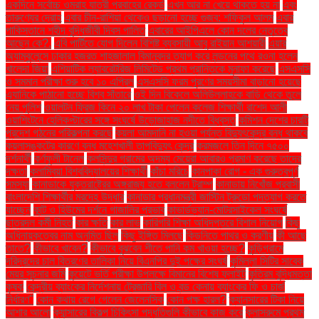
একদিনে সর্বোচ্চ ওমরাহ যাত্রী প্রবাহের রেকর্ড
এখন আর না খেয়ে থাকতে হয় না
এবং
তারুণ্যের দ্রোহ
এবার চীন-রাশিয়া থেকেও ছড়ানো হচ্ছে গুজব: শফিকুল আলম
এবার
পাকিস্তানে শহীদ বুদ্ধিজীবী দিবস পালিত
এবারের আইপিএলে কোন দলের নেতৃত্বে
আছেন কে?.
এবি পার্টিতে যোগ দিলেন বিশিষ্ট ব্যবসায়ী আবু রাইয়ান আশয়ারী
এয়ার
অ্যাম্বুলেন্সে ঢাকার হজরত শাহজালাল বিমানবন্দর ত্যাগ করে লন্ডনের পথে রওনা হলেন
খালেদা জিয়া
এশিয়াটিক ল্যাবরেটরিজ লিমিটেড প্রথম প্রান্তিকে মুনাফা করেছে
এসএসসি
ও সমমান পরীক্ষা শুরু হবে ১০ এপ্রিল
এসএসসি ফরম পূরণের সময়সীমা বাড়ানো হয়েছে
এ্যানিকে পাঠানো হচ্ছে বিশ্ব সাঁতারে
ওই দিন বিকেলে অলিউল্লাহকে বাড়ি থেকে তুলে
নেয় পুলিশ
ওয়ালটন ফ্রিজ কিনে ২০ লাখ টাকা পেলেন কলেজ শিক্ষার্থী রাশেদ আলী
ওয়াশিংটনে হেলিকপ্টারের সঙ্গে সংঘর্ষে উড়োজাহাজ নদীতে বিধ্বস্ত
কমিশন দেশের চারটি
প্রদেশ গঠনের পরিকল্পনা করছে
কয়লা আমদানি না হওয়া পর্যন্ত বিদ্যুৎকেন্দ্র বন্ধ থাকবে
কয়লাসঙ্কটের কারণে বন্ধ মহেশখালী তাপবিদ্যুৎ কেন্দ্র
করমজলে তিন দিনে ৭৫০০
দর্শনার্থী
কর্ণফুলী টানেল
কলসিন্দুর গ্রামের অদম্য মেয়েরা আবারও প্রমাণ করেছে তাদের
দক্ষতা
কলাম্বিয়া বিশ্ববিদ্যালয়ের শিক্ষার্থী
কাঁচা মরিচে
কানপাকা রোগ - এক গুরুত্বপুর্ণ
সমস্যা
কানাডাকে যুক্তরাষ্ট্রের অঙ্গরাজ্য হতে বললেন ট্রাম্প
কানাডায় নিখোঁজ প্রবাসী
বাংলাদেশি শিক্ষার্থীর মরদেহ উদ্ধার
কানাডার প্রধানমন্ত্রী জাস্টিন ট্রুডো পদত্যাগ করতে
যাচ্ছেন
কান্ট ও হিউমের দর্শনে গাজালির প্রভাব
কাভার্ডভ্যান-মোটরসাইকেল সংঘর্ষে
ছাত্রদল কর্মী নিহত
কার ক্ষতি
কার লাভ
কারিগরি শিক্ষা অধিদপ্তরে বিশাল নিয়োগ
কিছু
অধিনায়কত্বের নাম অনুমিত ছিল
কিছু ইঙ্গিত মিলছে
কিডনিতে পাথর ও করণীয়
কী আছে
তাতে?
কীভাবে খাবেন?
কীভাবে বুঝবেন শীতে পানি কম খাওয়া হচ্ছে?
কুড়িগ্রামে
দরিদ্রদের চাল বিতরণের তালিকা নিয়ে বিএনপির দুই পক্ষের সংঘর্ষ
কুমিল্লা সিটির সাবেক
মেয়র সূচনার জমি
কুয়েটে ভর্তি পরীক্ষা উপলক্ষে বিমানের বিশেষ ফ্লাইট
কৃত্রিম বুদ্ধিমত্তা
কৃষক
কেন্দ্রীয় ব্যাংকের নির্দেশনায় ট্রেজারি বিল ও বন্ড কেনায় ব্যাংকের ফি ও চার্জ
নির্ধারণ"
কোন কথায় রেগে গেলেন জেলেনস্কি
কোন পক্ষ হারল?
ক্যানসারের টিকা নিয়ে
আশার আলো
ক্যান্সারের বিকল্প চিকিৎসা পদ্ধতিগুলি কীভাবে কাজ করে
ক্লাসরুমে প্রথম