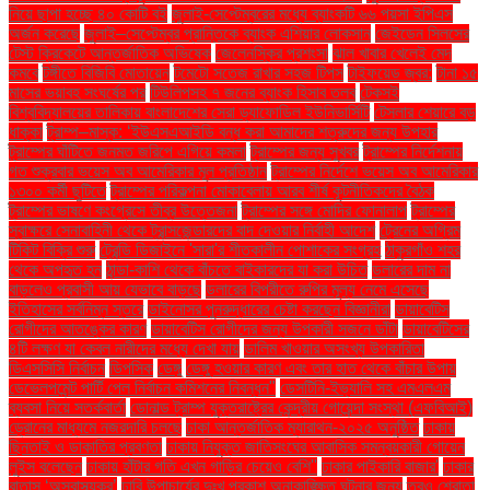
নিয়ে ছাপা হচ্ছে ৪০ কোটি বই
জুলাই-সেপ্টেম্বরের মধ্যে ব্যাংকটি ৬৬ পয়সা ইপিএস
অর্জন করেছে
জুলাই–সেপ্টেম্বর প্রান্তিকে ব্যাংক এশিয়ার লোকসান
জেইডেন সিলসের
টেস্ট ক্রিকেটে আন্তর্জাতিক অভিষেক
জেলেনস্কির প্রশংসা
ঝাল খাবার খেলেই মেদ
কমবে
টঙ্গীতে বিজিবি মোতায়েন
টমেটো সতেজ রাখার সহজ টিপস
টাইফয়েড জ্বর:
টানা ১৫
মাসের ভয়াবহ সংঘর্ষের পর
টিউলিপসহ ৭ জনের ব্যাংক হিসাব তলব
টেকসই
বিশ্ববিদ্যালয়ের তালিকায় বাংলাদেশের সেরা ড্যাফোডিল ইউনিভার্সিটি
টেসলার শেয়ারে বড়
ধাক্কা
ট্রাম্প–মাস্ক: ‘ইউএসএআইডি বন্ধ করা আমাদের শত্রুদের জন্য উপহার
ট্রাম্পের ঘাঁটিতে জনমত জরিপে এগিয়ে কমলা
ট্রাম্পের জন্য সুখবর
ট্রাম্পের নির্দেশনায়
গত শুক্রবার ভয়েস অব আমেরিকার মূল প্রতিষ্ঠান
ট্রাম্পের নির্দেশে ভয়েস অব আমেরিকার
১৩০০ কর্মী ছুটিতে
ট্রাম্পের পরিকল্পনা মোকাবেলায় আরব শীর্ষ কূটনীতিকদের বৈঠক
ট্রাম্পের ভাষণে কংগ্রেসে তীব্র উত্তেজনা
ট্রাম্পের সঙ্গে মোদির ফোনালাপ
ট্রাম্পের
স্বাক্ষরে সেনাবাহিনী থেকে ট্রান্সজেন্ডারদের বাদ দেওয়ার নির্বাহী আদেশ
ট্রেনের অগ্রিম
টিকিট বিক্রি শুরু
ট্রেন্ডি ডিজাইনে 'সারা'র শীতকালীন পোশাকের সংগ্রহ
ঠাকুরগাঁও শহর
থেকে অপহৃত হন
ঠান্ডা-কাশি থেকে বাঁচতে বাইকারদের যা করা উচিত
ডলারের দাম না
বাড়লেও প্রবাসী আয় যেভাবে বাড়ছে
ডলারের বিপরীতে রুপির মূল্য নেমে এসেছে
ইতিহাসের সর্বনিম্ন স্তরে
ডাইনোসর পুনরুদ্ধারের চেষ্টা করছেন বিজ্ঞানীরা
ডায়াবেটিস
রোগীদের আতঙ্কের কারণ
ডায়াবেটিস রোগীদের জন্য উপকারী সজনে ডাঁটা
ডায়াবেটিসের
৪টি লক্ষণ যা কেবল নারীদের মধ্যে দেখা যায়
ডালিম খাওয়ার অসংখ্য উপকারিতা
ডিএসসিসি নির্বাচন
ডিপসিক
ডেঙ্গু
ডেঙ্গু হওয়ার কারণ এবং তার হাত থেকে বাঁচার উপায়
ডেভেলপমেন্ট পার্টি পেল নির্বাচন কমিশনের নিবন্ধন"
ডেসটিনি-ইভ্যালি সহ এমএলএম
ব্যবসা নিয়ে সতর্কবার্তা
ডোনাল্ড ট্রাম্প যুক্তরাষ্ট্রের কেন্দ্রীয় গোয়েন্দা সংস্থা (এফবিআই)
ড্রোনের মাধ্যমে নজরদারি চলছে
ঢাকা আন্তর্জাতিক ম্যারাথন-২০২৫ অনুষ্ঠিত
ঢাকায়
ছিনতাই ও ডাকাতির প্রবণতা
ঢাকায় নিযুক্ত জাতিসংঘের আবাসিক সমন্বয়কারী গোয়েন
লুইস বলেছেন
ঢাকায় হাঁটার গতি এখন গাড়ির চেয়েও বেশি''
ঢাকার পাইকারি বাজার'
ঢাকার
বাতাস ‘অস্বাস্থ্যকর’
ঢাবি উপাচার্যের দুঃখ প্রকাশ অনাকাঙ্ক্ষিত ঘটনার জন্য
তবুও শ্রোতা