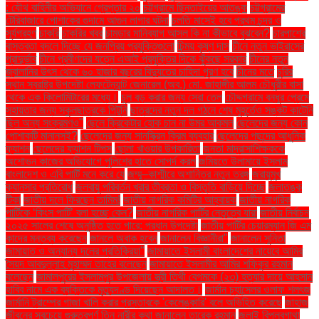
: যৌথ বাহিনীর অভিযানে গ্রেপ্তার ২০
চট্টগ্রামে ছিনতাইয়ের আতঙ্ক
চট্টগ্রামের
টেরিবাজারে পোশাকের গুদামে আগুন লাগার ঘটনা
চলতি মাসেই হবে প্রথম চন্দ্র ও
সূর্যগ্রহণ
চাকরি
চাকরির খবর
চামড়ার মানিব্যাগ আসল কি না কীভাবে বুঝবেন?
চারপাশের
বাস্তবতা বদলে দিচ্ছে যে জনপ্রিয় প্রযুক্তিগুলো
চিন্ময় কৃষ্ণ দাস
চীনে নতুন ভাইরাসের
প্রাদুর্ভাব
চীনে প্রবীণদের যত্নে এআই প্রযুক্তির দিকে ঝুঁকছে সরকার
চীনের নতুন
জ্বালানির উৎস থেকে ৬০ হাজার বছরের বিদ্যুতের চাহিদা পূরণ হবে
চীনের মতে
চুরির
স্থান স্বরাষ্ট্র উপদেষ্টা লেফটেন্যান্ট জেনারেল (অব.) মো. জাহাঙ্গীর আলম চৌধুরীর বাসা
থেকে এক কিলোমিটারের মধ্যে।
চুল বড় করার জন্য সেরা তেল
চৌদ্দগ্রামে বন্ধুর প্রেমে
সহায়তার জন্য স্কুলছাত্রকে পিটুনি
ছাত্রদের নতুন দল গঠনে শেষ মুহূর্তেও সঙ্কট কাটেনি
ছিল অন্য সংক্রমণও"
ছেলে ক্রিকেটার হোক চান না উমর আকমল
ছেলেদের জন্য কোন
পোশাকটি মানানসই?
ছেলেদের জন্য সানস্ক্রিন ক্রিম ব্যবহার
ছেলেদের পছন্দের আধুনিক
ফ্যাশন
ছেলেদের ফ্যাশন টিপস
ছোলা খাওয়ার উপকারিতা
জনতা মাদ্রাসাশিক্ষককে
অশোভন কাজের অভিযোগে পুলিশের হাতে সোপর্দ করল
জমিয়তে উলামায়ে ইসলাম
বাংলাদেশ ও এবি পার্টি মনে করে যে
জম্মু–কাশ্মীরে অশান্তির নতুন তরঙ্গ
জরায়ুমুখ
ক্যানসার প্রতিরোধ
জলবায়ু পরিবর্তন খরার তীব্রতা ও বিস্তৃতি বাড়িয়ে দিচ্ছে
জলাতঙ্ক
টিকা
জাতীয় দলে ফিরছেন তামিম!
জাতীয় নাগরিক কমিটির আহ্বায়ক
জাতীয় নাগরিক
পার্টিকে ‘কিংস পার্টি’ বলা হচ্ছে কেন?
জাতীয় নাগরিক পার্টির নেতৃত্বে যারা
জাতীয় নির্বাচন
২০২৫ সালের শেষে অনুষ্ঠিত হতে পারে: প্রধান উপদেষ্টা
জাতীয় পার্টির চেয়ারম্যান জি এম
কাদের মন্তব্য করেছেন
জানলে অবাক হবেন
জানালেন বিজ্ঞানীরা"
জানালেন সুনিতা
জামায়াত ও অন্যান্য দলের প্রতিক্রিয়া''
জামায়াতে ইসলামী বাংলাদেশের নায়েবে আমির
সৈয়দ আবদুল্লাহ মুহাম্মদ তাহের বলেছেন
জামায়াতে ইসলামীর আমির শফিকুর রহমান
বলেছেন
জামালপুরের ইসলামপুর উপজেলায় স্ত্রী তিথী বেগমকে (২৩) হত্যার দায়ে আহসান
হাবিব নামে এক ব্যক্তিকে মৃত্যুদণ্ড দিয়েছেন আদালত।
জার্মান চ্যান্সেলর ওলাফ শলৎজ
জার্মানি ট্রাম্পের গাজা খালি করার প্রস্তাবকে 'কেলেঙ্কারি' বলে অভিহিত করেছে
জাহাজ
জীবনের সবচেয়ে গুরুত্বপূর্ণ তিন নারীর কথা জানালেন তারেক রহমান
জুলাই বিপ্লবগাথা