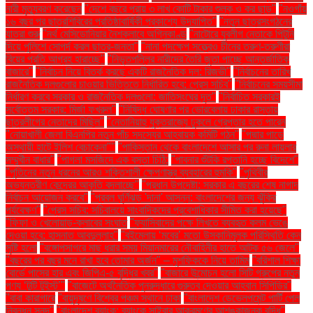
নারী মৃত্যুবরণ করেছেন
"দেশে বছরে প্রায় ৩ লাখ কোটি টাকার শুল্ক ও কর ছাড়"
"নওগাঁয়
১৬ বছর পর ছাত্রশিবিরের প্রতিষ্ঠাবার্ষিকী প্রকাশ্যে উদযাপিত"
"নতুন ছাত্রসংগঠনের
যাত্রা শুরু
"নর্থ মেসিডোনিয়ার নৈশক্লাবে অগ্নিকাণ্ড
"নাটোরে যুবলীগ নেতাকে পিটুনি
দিয়ে পুলিশে সোপর্দ করল ছাত্র-জনতা"
"নানা পদক্ষেপ সত্ত্বেও চীনের তরুণ-তরুণীরা
বিয়ের প্রতি আগ্রহ হারাচ্ছে"
"নিভৃতপল্লির নারীদের তৈরি জুতা পাচ্ছে আন্তর্জাতিক
বাজারে"
"নির্বাচন নিয়ে বিতর্ক করছে একটি রাজনৈতিক দল: রিজভী"
"নির্বাচনের তারিখ
রাজনৈতিক দলগুলোর চাওয়ার ভিত্তিতে নির্ধারিত হবে: প্রেস সচিব"
"নির্বাচনের সময়সীমা
নির্ধারণ করবে সরকার ও রাজনৈতিক দলগুলো: জাতিসংঘের দূত"
"নির্বাচিত সরকারই
সর্বোত্তম সরকার: মির্জা ফখরুল"
"নিষিদ্ধ ঘোষণার পর ভোরবেলায় ঢাকার রাস্তায়
ছাত্রলীগের নেতাদের মিছিল"
"নেতানিয়াহু যুক্তরাজ্যে ঢুকলে গ্রেপ্তার হতে পারেন
"নোয়াখালী জেলা বিএনপির নতুন পাঁচ সদস্যের আহ্বায়ক কমিটি গঠন"
"পদ্মার পাড়ে
অস্থায়ী হাটে ইলিশ বেচাকেনা"''
"পাকিস্তান থেকে বাংলাদেশে আসার পর রুনা লায়লার
সম্মুখীন বাধার"
"পাগলা মসজিদে এক বস্তা চিঠি:
"পাবনার শুঁটকি রপ্তানি হচ্ছে বিদেশে"
"পুতিনের নতুন ধরনের আরও শক্তিশালী ক্ষেপণাস্ত্র ব্যবহারের হুমকি"
"পৃথিবীর
অভ্যন্তরীণ কেন্দ্রের আকৃতি বদলাচ্ছে"
"প্রধান উপদেষ্টা: সরকার এ বছরের শেষ নাগাদ
নির্বাচন আয়োজন করবে"
"প্রবল ঘূর্ণিঝড় 'দানা' আসন্ন: বাংলাদেশের জন্য ঝুঁকির
পর্যবেক্ষণ"
"প্রেস সচিব: সচিবালয়ে সাংবাদিকদের প্রবেশাধিকার সীমিত করা হয়েছে"
"ফিফা ও খেলোয়াড়-ক্লাবের সংঘাত
"ফ্যাসিবাদের পক্ষে লিখতে ব্যবহৃত কলম ভেঙে
দেওয়া হবে: হাসনাত আবদুল্লাহ"
"বইমেলায় ‘মবের’ মতো উসকানিমূলক পরিস্থিতি কেন
সৃষ্টি হলো
"বঙ্গোপসাগরে মাছ ধরার সময় মিয়ানমারের নৌবাহিনীর হাতে আটক ৫৬ জেলে"
"বছরের পর বছর মনে রাখা হবে তোমার অর্জন" – মুশফিককে নিয়ে তামিম
"বরিশাল শিক্ষা
বোর্ডে পাসের হার এবং জিপিএ-৫ বৃদ্ধির খবর"
"বাজারে উন্মোচন হলো সিটি গ্রুপের নতুন
পণ্য ‘টুটি টুইস্ট’"
"বাজেটে অর্থনৈতিক পুনরুদ্ধারে গুরুত্ব দেওয়ার আহ্বান সিপিডির"
"বাবা কারাগারে
"বায়ুদূষণে বিশ্বের পঞ্চম স্থানে ঢাকা
"বাংলাদেশ ডেভেলপমেন্ট পার্টি পেল
নিবন্ধন সনদ"
"বাংলাদেশ ব্যাংক: ব্যাংকে সাইবার আক্রমণের আশঙ্কাজনক বৃদ্ধি"