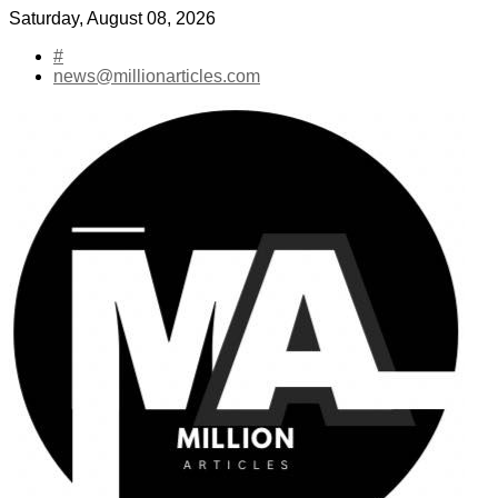
Skip
Saturday, August 08, 2026
to
#
content
news@millionarticles.com