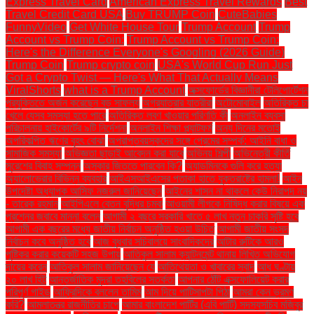
Express Travel Card
American Express Travel Rewards
Best
Travel Credit Card USA
Buy TRUMP Coin
CuteBabies
FunnyVideo
Get White House Tour
Trump Account
Trump
Account vs Trump Coin:
Trump Account vs Trump Coin:
Here's the Difference Everyone's Googling (2026 Guide)
Trump Coin
Trump crypto coin
USA's World Cup Run Just
Got a Crypto Twist — Here's What That Actually Means
ViralShorts
what is a Trump Account
অক্সফোর্ডের বিজ্ঞানীরা টেলিপোর্টেশন
প্রযুক্তিতে অর্জন করেছেন বড় সাফল্য
অগ্রযাত্রার যাত্রীরা
অটোমোবাইল
অতিরিক্ত চা
খেলে যেসব সমস্যা হতে পারে
অতিরিক্ত লবণ খাওয়ার পরিণতি কী
অনলাইন ব্যবসা
পরিচালনায় হাইকোর্টের ৯টি নির্দেশনা
অনলাইন শিক্ষা প্ল্যাটফর্ম
অন্য দিনের মতোই
অপরিকল্পিত ঋণের বৃহৎ বোঝা
অপ্রাপ্তবয়স্কদের সঙ্গে প্রেমের সম্পর্ক: আইনি বাধা ও
সামাজিক সমস্যা
অভিজ্ঞতা ছাড়াই আবেদন করা যাবে
অভিনয় শিল্পী
অভিনেত্রী কীর্তি
সুরেশের বিবাহ সম্পন্ন
অস্কার জিততে পারবেন কি?
অ্যাডমিনকে গুলি করে হত্যা
অ্যালোভেরার বিভিন্ন ব্যবহার
আইএসআইএসের পতাকা হাতে যুক্তরাষ্ট্রে হামলা!
আইন
উপদেষ্টা অধ্যাপক আসিফ নজরুল জানিয়েছেন
আইনের শাসন না থাকলে কেউ নিরাপদ নয়
- তারেক রহমান
আইপিএলে বেতন বৃদ্ধির চমক
আওয়ামী লীগকে নিষিদ্ধ করার বিষয়ে এক
প্রশ্নের জবাবে মান্না বলেন
আগামী ২ বছরে সরকারি খাতে ৫ লাখ নতুন চাকরি সৃষ্টি হবে
আগামী এক বছরের মধ্যে জাতীয় নির্বাচন অনুষ্ঠিত হওয়া উচিত
আগামী জাতীয় সংসদ
নির্বাচন কবে অনুষ্ঠিত হবে
আজ বুধবার সচিবালয়ে সাংবাদিকদের
আটার রুটিকে আরও
পুষ্টিকর করার কয়েকটি সহজ উপায়
আতিকুল সালাম ক্যান্টনমেন্ট থানায় লিখিত অভিযোগ
দায়ের করেন
আতিকুল সালাম জানিয়েছেন যে
আতিথেয়তা ও খাবারের স্বাদ
আধ ঘণ্টায়
২০ লাখ হিট
আন্তর্জাতিক মুদ্রা তহবিলের সতর্কতা
আপনার ঠোঁট এক্সফোলিয়েট করার
পরিপূর্ণ গাইড
আফ্রিদিকে বললেন তামিম
আম দিয়ে পাটিসাপটা পিঠা
আমরা কেন ভ্রমণ
করি?
আমলাতন্ত্র রাজনীতির চাপে
আমার বাংলাদেশ পার্টির (এবি পার্টি) সদস্যসচিব মজিবুর