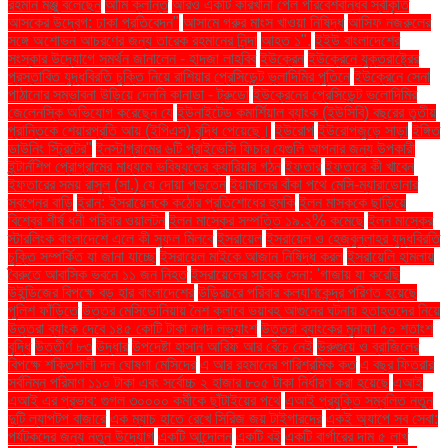
রহমান মঞ্জু বলেছেন
আমি ক্লান্ত
আরও একটি কারখানা পেল পরিবেশবান্ধব স্বীকৃতি
আসকের উদ্বেগ: ঢাকা প্রতিবেদন"
আসামে গরুর মাংস খাওয়া নিষিদ্ধ
আসিফ নজরুলের
সঙ্গে অশোভন আচরণের জন্য তারেক রহমানের নিন্দা
আহত ১".
ইইউ বাংলাদেশের
সংস্কার উদ্যোগে সমর্থন জানালেন - হাদজা লাহবিব
ইউক্রেন
ইউক্রেনে যুক্তরাষ্ট্রের
প্রস্তাবিত যুদ্ধবিরতি চুক্তি নিয়ে রাশিয়ার প্রেসিডেন্ট ভ্লাদিমির পুতিনে
ইউক্রেনে সেনা
পাঠানোর সম্ভাবনা উড়িয়ে দেননি কানাডা - ট্রুডো
ইউক্রেনের প্রেসিডেন্ট ভলোদিমির
জেলেনস্কি অভিযোগ করেছেন যে
ইউনাইটেড কমার্শিয়াল ব্যাংক (ইউসিবি) বছরের তৃতীয়
প্রান্তিকে শেয়ারপ্রতি আয় (ইপিএস) বৃদ্ধি পেয়েছে।
ইউরোপ
ইউরোপজুড়ে সাড়া
ইঙ্গিত
ডাউনিং স্ট্রিটের"
ইনস্টাগ্রামের ৬টি প্রাইভেসি ফিচার যেগুলি আপনার জন্য উপকারী
ইন্টার্নশিপ প্রোগ্রামের মাধ্যমে ভবিষ্যতের ক্যারিয়ার গঠন
ইফতার
ইফতারে কী খাবেন
ইফতারের সময় রাসুল (সা.) যে দোয়া পড়তেন
ইয়ামালের বাঁকা পথে মেসি-ম্যারাডোনার
স্বপ্নের বাড়ি
ইরান: ইসরায়েলকে কঠোর প্রতিশোধের হুমকি
ইলন মাস্ককে ছাড়িয়ে
বিশ্বের শীর্ষ ধনী পরিবার ওয়ালটন
ইলন মাস্কের সম্পত্তি ১৯.২% কমেছে
ইলন মাস্কের
স্টারলিংক বাংলাদেশে এলে কী সুফল মিলবে
ইসরায়েল
ইসরায়েল ও হেজবুল্লাহর যুদ্ধবিরতি
চুক্তি সম্পর্কিত যা জানা যাচ্ছে
ইসরায়েল মাইকে আজান নিষিদ্ধ করল
ইসরায়েলি হামলায়
বৈরুতে আবাসিক ভবনে ১১ জন নিহত
ইসরায়েলের সাবেক সেনা: 'গাজায় যা করেছি
উইন্ডিজের বিপক্ষে বড় হার বাংলাদেশের
উড়িরচরে পরিবার কল্যাণকেন্দ্র পরিণত হয়েছে
পুলিশ ফাঁড়িতে
উত্তর মেসিডোনিয়ায় নৈশ ক্লাবে ভয়াবহ আগুনের ঘটনায় হতাহতদের নিয়ে
উত্তরা ব্যাংক দেবে ১৪৫ কোটি টাকা নগদ লভ্যাংশ
উত্তরা ব্যাংকের মুনাফা ৫০ শতাংশ
বৃদ্ধি
উত্তীর্ণ ৮৩
উদ্ধার
উপদেষ্টা হাসান আরিফ আর বেঁচে নেই
উরুগুয়ে ও ব্রাজিলের
বিপক্ষে শক্তিশালী দল ঘোষণা মেসিদের
এ আর রহমানের পারিশ্রমিক কত
এ বছর ফিতরার
সর্বনিম্ন পরিমাণ ১১০ টাকা এবং সর্বোচ্চ ২ হাজার ৮০৫ টাকা নির্ধারণ করা হয়েছে
এআই
এআই এর প্রভাব: গুগল ৩০০০০ কর্মীকে ছাঁটাইয়ের পথে
এআই প্রযুক্তি সম্বলিত নতুন
দুটি ল্যাপটপ বাজারে
এক ম্যাচ হাতে রেখে সিরিজ জয় টাইগারদের
একই অ্যাপে সব সেবা:
পর্যটকদের জন্য নতুন উদ্যোগ
একটি আন্দোলন
একটি বই
একটি বার্গারের দাম ৫ লাখ