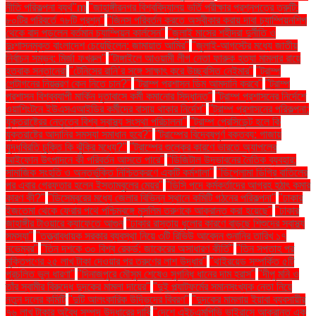
নীতি পরিকল্পনা ব্যর্থ"m
"জাহাঙ্গীরনগর বিশ্ববিদ্যালয় ভর্তি পরীক্ষার প্রশ্নপত্রে ত্রুটি:
৮০টির পরিবর্তে ৭৮টি প্রশ্ন"
"জিনস পরিবর্তন করতে অস্বীকার করায় দাবা চ্যাম্পিয়নশিপ
থেকে বাদ পড়লেন বর্তমান চ্যাম্পিয়ন কার্লসেন"
"জুলাই মাসের শহীদরা দুর্নীতি ও
দুঃশাসনমুক্ত বাংলাদেশ চেয়েছিলেন: জামায়াত আমির"
"জুলাই-আগস্টের মধ্যে জাতীয়
নির্বাচন সম্ভব: মির্জা ফখরুল"
"টাঙ্গাইলে আওয়ামী লীগ নেতা ফারুক হত্যা মামলার রায়ে
হতবাক সন্তানেরা
"টেনিসের রানি’র সঙ্গে সাক্ষাৎ করে উচ্ছ্বসিত নেইমার"
"ট্রাম্প
পেন্টাগনের নিয়ন্ত্রণ কেন নিতে চান?"
"ট্রাম্প প্রশাসন ডিম আমদানি করবে"
"ট্রাম্প
প্রশাসন বিশ্বব্যাপী মার্কিন দূতাবাসে কর্মী কমানোর সিদ্ধান্ত"
"ট্রাম্প প্রশাসনের নির্দেশে
ওয়াশিংটনে ইউএসএআইডির কর্মীদের বাসায় থাকার নির্দেশ"
"ট্রাম্প প্রশাসনের পরিকল্পনা:
যুক্তরাষ্ট্রের নেতৃত্বে বিশ্ব স্বাস্থ্য সংস্থা পরিচালনা"
"ট্রাম্প প্রেসিডেন্ট হলে কি
যুক্তরাষ্ট্রে আদানির সমস্যা সমাধান হবে?"
"ট্রাম্পের বিদ্বেষপূর্ণ বক্তব্য: গাজায়
যুদ্ধবিরতি চুক্তি কি ঝুঁকির মধ্যে?"
"ট্রাম্পের শুল্কের কারণে ভারতে অ্যাপলের
আইফোন উৎপাদনে কী পরিবর্তন আসতে পারে"
"ডিজিটাল উদ্ভাবনের নৈতিক ব্যবহার:
সামাজিক সংহতি ও অন্তর্ভুক্তি নিশ্চিতকরণে একটি কর্মশালা"
"ডিপ্লোমা ডিগ্রি বাতিলের
পর এবার গ্রেফতার হলেন ইস্তাম্বুলের মেয়র"
"ডিসি পদে কর্মকর্তাদের আগ্রহ হঠাৎ কমার
কারণ কী?"
"ডিসেম্বরের মধ্যে জেলার বিভিন্ন স্থানে কমিটি গঠনের পরিকল্পনা"
"ঢাকার
ইজতেমা থেকে ফেরার পথে পশ্চিমবঙ্গে মুসলিম তরুণকে আক্রান্ত করা হয়েছে"
"ঢাকার
জাহাঙ্গীর টাওয়ারে ক্যাফেতে আগুন
"ঢাকার রাস্তায় ধুলোর কারণে বাড়ছে শিশুদের স্বাস্থ্য
সমস্যা"
"তত্ত্বাবধায়ক সরকার ব্যবস্থা নিয়ে ৩টি রিভিউ আবেদন শুনানির তারিখ ১৭
নভেম্বর"
"তিন দশকে ৩০ বিশ্ব রেকর্ড: জাকেরের অসাধারণ কীর্তি"
"তিন সপ্তাহ পর
মুক্তিপণের ২৫ লাখ টাকা দেওয়ার পর তরুণের লাশ উদ্ধার"
"থাইরয়েড সম্পর্কিত ৫টি
প্রচলিত ভুল ধারণা"
"দিনাজপুরে মৌসুম শেষেও সুগন্ধি ধানের দাম হ্রাস"
"দীপু মনি ও
তাঁর স্বামীর বিরুদ্ধে দুদকের মামলা দায়ের"
"দুই প্ল্যাটফর্মের সমানসংখ্যক নেতা নিয়ে
নতুন দলের কমিটি
"দুটি আলংকারিক উদ্ভিদের বিবরণ"
"দুদকের মামলায় ইয়াবা ব্যবসায়ীর
৭৬ লাখ টাকার অবৈধ সম্পদ উদ্ধারের দাবি
"দেশে এইচএমপিভি ভাইরাসে আক্রান্ত এক