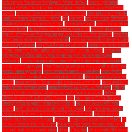
বর্ষের ছাত্রকে বিয়ে করলেন বিশ্ববিদ্যালয় শিক্ষিকা (ভিডিও)
ক্ষমতার প্রাতিষ্ঠানিক
ভারসাম্য প্রতিষ্ঠায় বিএনপিসহ প্রধান রাজনৈতিক দলগুলো সংবিধানে যে পরিবর্তনগুলো
চেয়েছিল
ক্ষুদ্র নৃ-তাত্বিক জনগোষ্ঠী চাকমাদের জীবনযাত্রা
খনিজ চুক্তির জন্য শুক্রবার
ওয়াশিংটন যাচ্ছেন ইউক্রেনের প্রেসিডেন্ট
খবর
খরচ কত?
খরচ বহন করেছে বিসিসিআই"
খাওয়ার বাইরে আরও কত কাজে লাগে ডিম!
খাদ্যাভ্যাসে পরিবর্তন
খালেদা জিয়া ও তারেক
রহমানকে খালাস''
খালেদা জিয়ার নতুন মামলার কার্যক্রম বাতিল
খুলনা বিশ্ববিদ্যালয়ের
স্থাপনা: জীবনানন্দ–জগদীশচন্দ্রের নাম মুছে এখন কেউই দায় নিতে চাচ্ছেন না
খুলনা সিটি
করপোরেশনের সাবেক কাউন্সিলর গোলাম রব্বানী
খুলনায় ৭৪ বছর বয়সী সাজাপ্রাপ্ত ইউপি
সদস্যকে কুপিয়ে হত্যা
খেজুর দিয়ে ইফতার করা কেন ভালো
খেলাফত মজলিসের বিক্ষোভ:
ধর্ষকের ‘প্রকাশ্যে শাস্তি’ দাবিতে বায়তুল মোকাররম এলাকায় প্রতিবাদ
গণতন্ত্র মঞ্চ
কুড়িগ্রামের রৌমারীতে রাষ্ট্র সংস্কার আন্দোলনের কৃষক সমাবেশে হামলার নিন্দা
জানিয়েছে।
গণমাধ্যম সংস্কার কমিশন প্রধান উপদেষ্টার কাছে প্রতিবেদন জমা দিল
গতকাল বৃহস্পতিবার সন্ধ্যায়
গাজায় ইসরাইলের হামলার মধ্যে ৮০০ কোটি ডলারের অস্ত্র
সহায়তা ঘোষণা যুক্তরাষ্ট্রের
গাজায় ইসরায়েলি হামলায় ১৭ জন নিহত
গাজায় দ্বিতীয়
ধাপের যুদ্ধবিরতি আলোচনা: অনিশ্চয়তার মাঝে পরিস্থিতি
গাজায় যুদ্ধবিরতি চুক্তির শর্ত
অনুযায়ী
গাজায় যুদ্ধবিরতি: ইসরায়েল নাকি হামাস—কোন পক্ষ জিতল
গাজায় যুদ্ধবিরতির
বিষয়ে ভালোই আলোচনা চলছে
গাজার জাবালিয়ায় ৪৮ ঘণ্টায় ৫০ শিশুর মৃত্যু
গাজীপুরে
ঈদের ছুটি বাড়ানোর দাবিতে শ্রমিকদের দেড় ঘণ্টার বিক্ষোভ ও অবরোধ
গাজীপুরে
ঝুটগুদামের আগুন দুই ঘণ্টার চেষ্টায় নিয়ন্ত্রণে
গাড়ি
গাড়িচাপায় বুয়েট শিক্ষার্থীর মৃত্যু:
একমাত্র সন্তানের প্রয়াণে মায়ের অশ্রু থামছে না
গায়ে তেল দেওয়ার সঠিক সময়
কখন?"
গার্মেন্ট সেক্টরে নতুন করে অস্থিরতা সৃষ্টির ষড়যন্ত্র
গুগল ফোন নম্বর কেন চায়
গোয়ালন্দে মা ইলিশ রক্ষায় অভিযানে ট্রলারে উদ্ধার আগ্নেয়াস্ত্র
গ্যাসের দাম বৃদ্ধি
পোশাক খাতে উদ্বেগের সৃষ্টি করেছে
গ্রেফতার
ঘন কুয়াশায় বেড়েছে শীতের অনুভূতি
ঘন
ঘন আঙুল মটকালে হতে পারে যে ক্ষতি
ঘরে বসেই ভ্রুর আকার ঠিক করার সহজ পদ্ধতি
ঘাড় ব্যথা কমানোর জন্য সহজ ব্যায়াম
ঘূর্ণিঝড়
ঘূর্ণিঝড় দানা
চট্টগ্রামে আইনজীবী হত্যায়