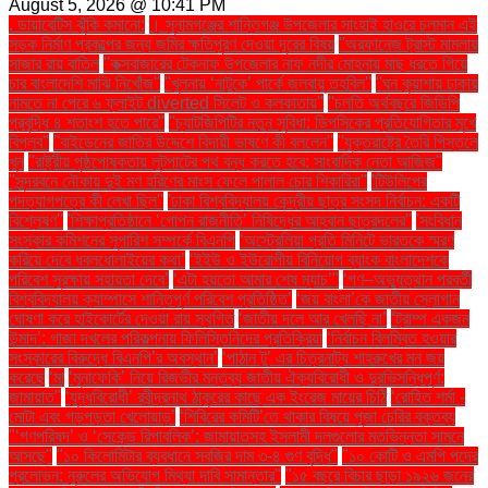
August 5, 2026 @ 10:41 PM
. ডায়াবেটিস ঝুঁকি কমানো:
। সুনামগঞ্জের শান্তিগঞ্জ উপজেলার সাংহাই হাওরে চলমান এই
সড়ক নির্মাণ প্রকল্পের জন্য জমির ক্ষতিপূরণ দেওয়া দূরের বিষয়
''অরফানেজ ট্রাস্ট মামলায়
সাজার রায় বাতিল
''কক্সবাজারের টেকনাফ উপজেলার নাফ নদীর মোহনায় মাছ ধরতে গিয়ে
চার বাংলাদেশি মাঝি নিখোঁজ''
''খুলনায় ‘নাটুকে’ পার্কে জলবায়ু তহবিল''
''ঘন কুয়াশায় ঢাকায়
নামতে না পেরে ৬ ফ্লাইট diverted সিলেট ও কলকাতায়''
''চলতি অর্থবছরে জিডিপি
প্রবৃদ্ধি ৪ শতাংশ হতে পারে''
''চ্যাটজিপিটির নতুন সুবিধা: ডিপসিকের প্রতিযোগিতার মুখে
বিপ্লব''
''বাইডেনের জাতির উদ্দেশে বিদায়ী ভাষণে কী বললেন''
''যুক্তরাষ্ট্রে তৈরি পিস্তলে
খুন
''রাষ্ট্রীয় পৃষ্ঠপোষকতায় লুটপাটের পথ বন্ধ করতে হবে: সাংবাদিক নেতা আজিজ"
''সুন্দরবনে নৌকায় দুই মণ হরিণের মাংস ফেলে পালাল চোর শিকারিরা''
'টিউলিপের
পদত্যাগপত্রে কী লেখা ছিল''
'ঢাকা বিশ্ববিদ্যালয় কেন্দ্রীয় ছাত্র সংসদ নির্বাচন: একটি
বিশ্লেষণ''
'শিক্ষাপ্রতিষ্ঠানে ‘গোপন রাজনীতি’ নিষিদ্ধের আহ্বান ছাত্রদলের''
'সংবিধান
সংস্কার কমিশনের সুপারিশ সম্পর্কে বিএনপি
‘অস্ট্রেলিয়া প্রতি মিনিটে ভারতকে স্মরণ
করিয়ে দেবে ধবলধোলাইয়ের কথা’
‘ইইউ ও ইউরোপীয় বিনিয়োগ ব্যাংক বাংলাদেশকে
পরিবেশ সুরক্ষায় সহায়তা দেবে’
‘এটা হয়তো আমার শেষ ম্যাচ’"
‘গণ–অভ্যুত্থান পরবর্তী
বিশ্ববিদ্যালয় ক্যাম্পাসে শান্তিপূর্ণ পরিবেশ প্রতিষ্ঠিত’
‘জয় বাংলা’কে জাতীয় স্লোগান
ঘোষণা করে হাইকোর্টের দেওয়া রায় স্থগিত
‘জাতীয় দলে আর খেলছি না’
‘ট্রাম্প একজন
উন্মাদ’: গাজা দখলের পরিকল্পনায় ফিলিস্তিনিদের প্রতিক্রিয়া
‘নির্বাচন বিলম্বিত হওয়ার
সংস্কারের বিরুদ্ধে বিএনপি’র অবস্থান’
‘পাঠান টু’ এর চিত্রনাট্য শাহরুখের মন জয়
করেছে
‘মা
‘মুনাফেকি’ নিয়ে রিজভীর মন্তব্য জাতীয় ঐক্যবিরোধী ও দুরভিসন্ধিপূর্ণ:
জামায়াত"
‘যুদ্ধবিরোধী’ রবীন্দ্রনাথ ঠাকুরের কাছে এক ইংরেজ মায়ের চিঠি
‘রোহিত শর্মা -
মোটা এবং গড়পড়তা খেলোয়াড়’
‘শিবিরের কমিটি’তে থাকার বিষয়ে পূজা চেরির বক্তব্য
"‘গণপরিষদ’ ও ‘সেকেন্ড রিপাবলিক’: জামায়াতসহ ইসলামী দলগুলোর মতভিন্নতা সামনে
আসছে"
"১০ কিলোমিটার ব্যবধানে সবজির দাম ৩-৪ গুণ বৃদ্ধি"
"১০ কোটি ও এমপি পদের
প্রলোভন: নুরুলের অভিযোগ মিথ্যা দাবি সামান্তার"
"১৫ বছরে বিচার ছাড়া ১৯২৬ জনের