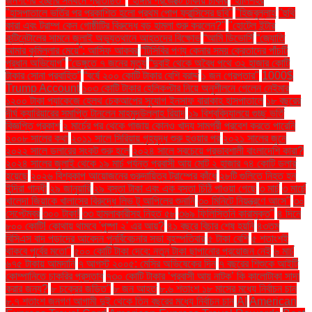
জনগণের ইচ্ছার সমর্থনে প্রতিষ্ঠিত"
"হাঙ্গার প্রজেক্টে ঢাকায় চাকরি
"হালিশহর
"হাসপাতালে ভর্তির পর প্রকাশিত হলো প্রথম পোপ ফ্রান্সিসের ছবি"
"হিজবুল্লাহ
"হুথি
কারা এবং ট্রাম্প কেন গোষ্ঠীটির বিরুদ্ধে বড় হামলা শুরু করলেন?"
"হোটেল ইন্টার
কন্টিনেন্টালের সামনে জুলাই অভ্যুত্থানে আহতদের বিক্ষোভ
“আমি ডিভোর্সি
“জ্যোতি
আমার কুমিল্লার মেয়ে”: আসিফ আকবর
“টিসিবির পণ্য কেনার সময় ক্রেতাদের পাঁচটি
প্রধান অভিযোগ”
“ডেঙ্গুতে ৭ জনের মৃত্যু
“দুবাই থেকে অবৈধ পথে ৩২ হাজার কোটি
টাকার সোনা প্রবাহিত”
“বর্ষে ২০০ কোটি টাকার বেশি বরাদ্দ
১ জন গ্রেপ্তার"
1000$
Trump Account
১০৩ কোটি টাকার হেলিকপ্টার নিয়ে অনুশীলনে গেলেন নেইমার
১২০০ টাকা প্যাকেজে হেলথ চেকআপের সুযোগ ইনসাফ বারাকাহ হাসপাতালে
১৮ বছরের
দীর্ঘ ক্যারিয়ারের সমাপ্তি টানলেন মাহমুদউল্লাহ রিয়াদ
১৯ বিশ্ববিদ্যালয়ে গুচ্ছ ভর্তি
বিজ্ঞপ্তি প্রকাশ
২ মার্চের পর থেকে গাজায় কোনও খাদ্য সামগ্রী প্রবেশ করতে পারেনি
২০০৮ সালের কথা
২০১১ সালে সিরিয়ায় গৃহযুদ্ধ শুরু হওয়ার পর
২০২১ সালের জুনে
২০২২ সালে ডলারের সংকট শুরু হলে
২০২৪ সালে সবচেয়ে প্রভাবশালী বাংলাদেশি কারা?
২০২৪ সালের জুলাই থেকে ১৯ মার্চ পর্যন্ত প্রবাসী আয় মোট ২ হাজার ৭৪ কোটি ডলার
হয়েছে
২০২৬ বিশ্বকাপ আয়োজনের গুরুদায়িত্ব ট্রাম্পের কাঁধে
২৮টি গুলিতে নিহত হন
ইন্দিরা গান্ধী
২৯ জানুয়ারি
২৯ বস্তা টাকা এবং এক বস্তা চিঠি পাওয়া গেছে
৩ মার্চ
৩ মার্চে
খালেদা জিয়াকে খালাসের বিরুদ্ধে লিভ টু আপিলের শুনানি
৩০ মিনিটে নিয়ন্ত্রণে আসে"
৩০
সেপ্টেম্বর
৩০০ টাকা!
৩৩ হামলাকারীসহ নিহত ৫৮
৩৬৯ ফিলিস্তিনি কারামুক্ত"
৪ দিনে
৮০০ কোটি! কোথায় থামবে 'পুষ্পা ২' এর আয়?
৪১ বছরে বিচার শেষ হয়নি
৪৩তম
বিসিএস বাদ পড়াদের আবেদন পুনর্বিবেচনার সভা বৃহস্পতিবার
৫ টাকা বেশি
৫ শতাংশই
থাকবে পূর্বের মতো"
৫০০ কোটি টাকা দেবে: নতুন টাকা ছাপানোর প্রয়োজন নেই
৬ মার্চ
৬৭৫ টাকায় আমদানি
৭ আগস্ট ২০০৫: মেসির অভিষেকের দিন
৭ বছরের শিশুকে আইটি
কোম্পানিতে চাকরির প্রস্তাব
৭৩০ কোটি টাকার ‘প্রবাসী আয় নাটক’ কি কালোটাকা সাদা
করার জন্য?
৮ চক্রের জড়িত"
৮ জন আহত
৮.৬ শতাংশ ১৮ মাসের মধ্যে নির্বাচন চান
৮.৭ শতাংশ জনগণ আগামী দুই থেকে তিন বছরের মধ্যে নির্বাচন চান
AI
American