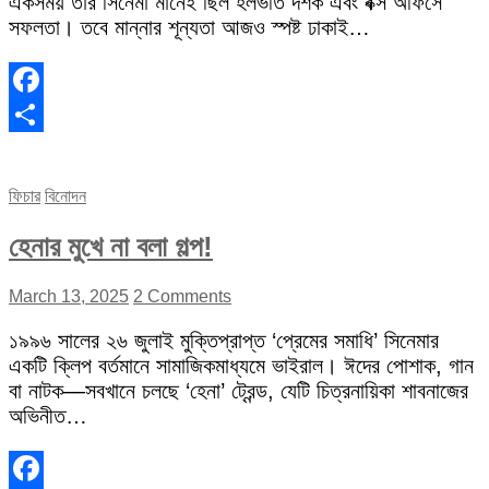
একসময় তার সিনেমা মানেই ছিল হলভর্তি দর্শক এবং বক্স অফিসে
সফলতা। তবে মান্নার শূন্যতা আজও স্পষ্ট ঢাকাই…
Facebook
Share
ফিচার
বিনোদন
হেনার মুখে না বলা গল্প!
March 13, 2025
2 Comments
১৯৯৬ সালের ২৬ জুলাই মুক্তিপ্রাপ্ত ‘প্রেমের সমাধি’ সিনেমার
একটি ক্লিপ বর্তমানে সামাজিকমাধ্যমে ভাইরাল। ঈদের পোশাক, গান
বা নাটক—সবখানে চলছে ‘হেনা’ ট্রেন্ড, যেটি চিত্রনায়িকা শাবনাজের
অভিনীত…