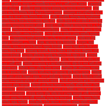
"রেকর্ড মুনাফা ও লভ্যাংশ: শেয়ারধারীদের জন্য ৯৭৫ কোটি টাকার ঘোষণা"
"রেস্তোরাঁয়
ভ্যাট বাড়ছে না
"রৌমারীতে কৃষক সমাবেশে হামলার নিন্দা জানালো গণতন্ত্র মঞ্চ"
"লাঠি
দিয়ে ভর দিয়ে টিসিবির ট্রাক খুঁজছেন বিল্লাল সরদার"
"লিভারপুল কখন চ্যাম্পিয়ন হবে?"
"শত বছর আগে ঢাকায় ইফতার ও সাহ্‌রি"
"শহীদ বুদ্ধিজীবী শামসুজ্জোহার মৃত্যুদিবসকে
জাতীয় শিক্ষক দিবস হিসেবে ঘোষণা করার দাবি"
"শহীদ মিনারে ৬ দফা দাবিতে চাকরিচ্যুত
বিডিআর সদস্যদের অবস্থান ধর্মঘট"
"শাহবাগে শহীদ পরিবারের সদস্যদের সাড়ে ৫ ঘণ্টা
অবরোধ
"শিশুদের জন্য ফ্লু টিকার প্রয়োজনীয়তা"
"শিশুর দাঁত নড়লে কী করতে হবে?"
"শীতে ব্যাডমিন্টন খেলার উপকারিতা"
"শেখ হাসিনাকে থামাতে ঢাকায় ভারতীয় দূতাবাসে
তলব"
"শেয়ারবাজারে মূলধনি মুনাফার কর ১৫% এ নেমে এসেছে"
"শ্রমিকেরা দাবি
করছেন অতিরিক্ত ১০ শতাংশ
"সবুজ আপেলের নানা উপকারিতা"
"সংযুক্ত আরব
আমিরাত সফর শেষে দেশে ফিরলেন প্রধান উপদেষ্টা"
"সরকার প্রতি ডজন ডিম ১৩০
টাকায় বিক্রি করবে"
"সরকারের আওয়ামী লীগকে নিষিদ্ধ করার কোনো পরিকল্পনা নেই:
প্রধান উপদেষ্টা"
"সংস্কার কমিশনের সুপারিশের বিরুদ্ধে ইসি পাঠাল চিঠি"
"সংস্কার
প্রস্তাবের আগে নির্বাচন কমিশন গঠনের প্রক্রিয়া"
"সাত মাসে বিদেশি ঋণ বৃদ্ধি পেয়ে
৩৯৪ কোটি ডলার
"সামরিক তৎপরতার মুখে জাপোরিঝঝিয়াতে পরিদর্শনে ব্যর্থ আইএইএর
পর্যবেক্ষকেরা"
"সিটিকে আরও ডুবিয়ে সালাহ বললেন
"সিরামিক শিল্প মালিকদের গ্যাসের
দাম না বাড়ানোর দাবি"
"সিরিয়ায় আইএসের পুনরুত্থানের ঝুঁকি দ্বিগুণ হয়েছে"
"সিরিয়ায়
কারা কোন এলাকা নিয়ন্ত্রণ করছে: সম্পূর্ণ মানচিত্র বিশ্লেষণ"
"সিলেট সীমান্তে ভারতীয়
খাসিয়া সম্প্রদায়ের গুলিতে দুই বাংলাদেশি আহত"
"সিলেট-ম্যানচেস্টার রুটে বিমান চলাচল
অব্যাহত রাখার আহ্বান"
"সিলেটে এক দিনের ব্যবধানে ‘ভারতীয় খাসিয়া গু‌লিতে’ নিহত
আরেকজন"
"সেনাবাহিনীকে ধৈর্যের সঙ্গে কাজ করতে হবে নির্বাচিত সরকার আসা পর্যন্ত:
সাভারে সেনাপ্রধান"
"সোনার কমোড চুরির অভিযোগে চক্রের সদস্যরা দোষী সাব্যস্ত"
"সৌদি আরব গিয়ে কেন নারী গৃহকর্মীরা মৃত্যুর মুখে পড়ছেন?"
"স্থানীয় সরকার নির্বাচন
নির্দলীয় করার সুপারিশ"
"হাইকোর্টের পূর্ণাঙ্গ আদেশ: অন্তর্বর্তী সরকার আইনি দলিল ও