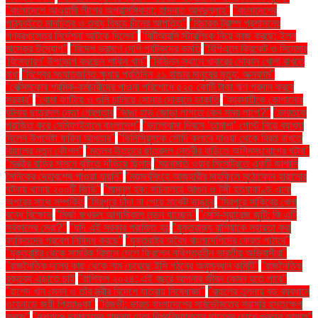
"বাংলাদেশে আওয়ামী লীগের অপ্রাসঙ্গিকতা: হাসনাত আবদুল্লাহ"
"বাংলাদেশের
পাঠ্যবইতে মানচিত্র ও তথ্য বিষয়ে চীনের আপত্তি"
"বিচারক ট্রাম্প প্রশাসনের
গণবরখাস্তের নির্দেশনা আটকে দিলেন"
"বিটিআরসি স্টারলিংক নিয়ে কাজ করছে: ইলন
মাস্কের উদ্যোগ"
"বিদেশ ভ্রমণে দেশি পর্যটকদের কমতি
"বিপিএলে ক্রিকেট ও সিনেমার
'বিস্ফোরণ' উপভোগ করছেন শাকিব খান"
"বিভিন্ন স্থানে খাবারের দোকান খোলা রাখতে
বাধা
"বিশ্বের সংঘাতজনিত ক্ষুধায় প্রতিদিন ২১ হাজার মানুষের মৃত্যু: অক্সফাম"
"বেক্সিমকোর শ্রমিক-কর্মচারীদের পাওনা পরিশোধে ৫২৫ কোটি টাকা ঋণ প্রদান করবে
সরকার"
"বোমা ফাটিয়ে ও গুলি চালিয়ে সোনার দোকানে ডাকাতি
"ব্যবসায়ীকে কোপানোর
ঘটনায় ছাত্রদল নেতা গ্রেপ্তার
"ভাঙা হাড় জোড়া লাগতে কেন সময় লাগে?"
"ভারতকে
পরাজিত করে সেমিফাইনালে বাংলাদেশ"
"ভালোবাসা দিবসে ‘তামাশা’ পোস্ট নিয়ে ব্যাখ্যা
দিলেন উপদেষ্টা ফরিদা আখতার"
"ভিনিসিয়ুসকে সৌদি ক্লাবে যাওয়া থেকে বিরত রাখতে
রিয়ালের নতুন কৌশল"
"মতলব উত্তরে ছাত্রদল নেত্রীর বাড়িতে অগ্নিসংযোগের ঘটনা"
"মন্ত্রীর বাড়ির সামনে বৃষ্টিতে দাঁড়িয়ে ছিলাম
"ময়নামতি ওয়ার সিমেট্রিতে একটি জাপানি
সৈনিকের দেহাবশেষ পাওয়া যায়নি"
"ময়মনসিংহে আজহারীর মাহফিলে মুঠোফোন হারানোর
ঘটনায় থানায় ২০০টি জিডি"
"মামুনুল হক: সচিবালয়ে আগুন ও টঙ্গী হত্যাকাণ্ড একে
অপরের সাথে সম্পর্কিত
"মিরপুরে চাঁদা না পেয়ে মার্কেট ভাঙচুর
"মিরপুরে সাকিবের খেলা
বন্ধে বিক্ষোভ
"মির্জা ফখরুল আগামীকাল লন্ডন যাচ্ছেন"
"মেসি-সুয়ারেজ জুটি: কি এটি
সর্বকালের সেরা?"
"যদি এই সরকার পরাজিত হয়
"যুক্তরাজ্য রাশিয়াকে সহায়তা করা
ব্যক্তিদের প্রবেশ নিষিদ্ধ করছে"
"যুক্তরাষ্ট্র অবৈধ বাংলাদেশিদের ফেরত পাঠাবে"
"যুক্তরাষ্ট্র থেকে সামরিক বিমানে দেশে ফিরলেন নথিপত্রহীন ভারতীয় অভিবাসীরা"
"রাজনৈতিক দলের কাছ থেকে নাম চেয়েছে ইসি গঠনের অনুসন্ধান কমিটি"
"রাজনৈতিক
বক্তব্য এড়াতে চাই
"রাশিফল ২০২৪: এই বছরে আপনার জীবন কেমন হতে পারে"
"রাশেদ খান মেনন ও তাঁর স্ত্রীর বিদেশে যাত্রায় নিষেধাজ্ঞা"
"রাহুলের তুলনায় বড় ব্যবধানে
ওয়েনাডে জয়ী প্রিয়াঙ্কা"
"রিজভী: ভারত বাংলাদেশের সার্বভৌমত্বে সরাসরি হস্তক্ষেপ
করছে"
"রূপগঞ্জে ডাকাতদের হামলায় ঢাকা বিশ্ববিদ্যালয়ের ছাত্রের চোখে গুরুতর আঘাত"