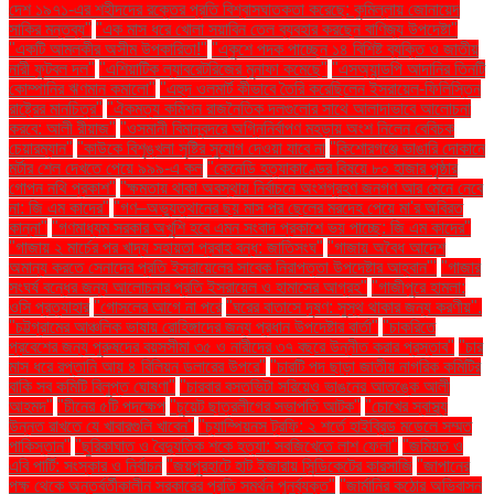
দেশ ১৯৭১-এর শহীদদের রক্তের প্রতি বিশ্বাসঘাতকতা করেছে: কুমিল্লায় জোনায়েদ
সাকির মন্তব্য"
"এক মাস ধরে খোলা সয়াবিন তেল ব্যবহার করছেন বাণিজ্য উপদেষ্টা"
"একটি আমলকীর অসীম উপকারিতা!"
"একুশে পদক পাচ্ছেন ১৪ বিশিষ্ট ব্যক্তি ও জাতীয়
নারী ফুটবল দল"
"এশিয়াটিক ল্যাবরেটরিজের মুনাফা কমেছে"
"এসঅ্যান্ডপি আদানির তিনটি
কোম্পানির ঋণমান কমালো"
"এহুদ ওলমার্ট কীভাবে তৈরি করেছিলেন ইসরায়েল-ফিলিস্তিন
রাষ্ট্রের মানচিত্র"
"ঐকমত্য কমিশন রাজনৈতিক দলগুলোর সাথে আলাদাভাবে আলোচনা
করবে: আলী রীয়াজ"
"ওসমানী বিমানবন্দরে অগ্নিনির্বাপণ মহড়ায় অংশ নিলেন বেবিচক
চেয়ারম্যান"
"কাউকে বিশৃঙ্খলা সৃষ্টির সুযোগ দেওয়া যাবে না
"কিশোরগঞ্জে ভাঙারি দোকানে
মর্টার শেল দেখতে পেয়ে ৯৯৯-এ কল
"কেনেডি হত্যাকাণ্ডের বিষয়ে ৮০ হাজার পৃষ্ঠার
গোপন নথি প্রকাশ"
"ক্ষমতায় থাকা অবস্থায় নির্বাচনে অংশগ্রহণ জনগণ আর মেনে নেবে
না: জি এম কাদের"
"গণ–অভ্যুত্থানের ছয় মাস পর ছেলের মরদেহ পেয়ে মা'র অবিরত
কান্না"
"গণমাধ্যম সরকার অখুশি হবে এমন সংবাদ প্রকাশে ভয় পাচ্ছে: জি এম কাদের"
"গাজায় ২ মার্চের পর খাদ্য সহায়তা প্রবাহ বন্ধ: জাতিসংঘ"
"গাজায় অবৈধ আদেশ
অমান্য করতে সেনাদের প্রতি ইসরায়েলের সাবেক নিরাপত্তা উপদেষ্টার আহ্বান"'
"গাজার
সংঘর্ষ বন্ধের জন্য আলোচনার প্রতি ইসরায়েল ও হামাসের আগ্রহ"
"গাজীপুরে হামলা:
ওসি প্রত্যাহার
"গোসলের আগে না পরে
"ঘরের বাতাসে দূষণ: সুস্থ থাকার জন্য করণীয়".
"চট্টগ্রামের আঞ্চলিক ভাষায় রোহিঙ্গাদের জন্য প্রধান উপদেষ্টার বার্তা"
"চাকরিতে
প্রবেশের জন্য পুরুষদের বয়সসীমা ৩৫ ও নারীদের ৩৭ বছরে উন্নীত করার প্রস্তাব"
"চার
মাস ধরে রপ্তানি আয় ৪ বিলিয়ন ডলারের উপরে"
"চারটি পদ ছাড়া জাতীয় নাগরিক কমিটির
বাকি সব কমিটি বিলুপ্ত ঘোষণা"
"চারবার বসতভিটা সরিয়েও ভাঙনের আতঙ্কে আলী
আহমদ"
"চীনের ৫টি পদক্ষেপ
"চুয়েট ছাত্রলীগের সভাপতি আটক"
"চোখের স্বাস্থ্য
উন্নত রাখতে যে খাবারগুলি খাবেন"
"চ্যাম্পিয়নস ট্রফি: ২ শর্তে হাইব্রিড মডেলে সম্মত
পাকিস্তান"
"ছুরিকাঘাত ও বৈদ্যুতিক শকে হত্যা: সবজিখেতে লাশ ফেলা"
"জমিয়ত ও
এবি পার্টি: সংস্কার ও নির্বাচন
"জয়পুরহাটে হাট ইজারায় সিন্ডিকেটের কারসাজি
"জাপানের
পক্ষ থেকে অন্তর্বর্তীকালীন সরকারের প্রতি সমর্থন পুনর্ব্যক্ত"
"জার্মানির কঠোর অভিবাসন