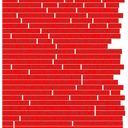
চেষ্টা চলছে
নির্বাচনে বিলম্ব মানবে না বিএনপি
নির্বাহী
নিষিদ্ধ করল ইসিবি
নিষ্পত্তির জন্য
২০ হাজার মামলা অপেক্ষমাণ
নিহত ৫৯"
নিহত অন্তত ৩৬
নীলা ইসরাফিল
নেইমারের
সঙ্গে আল হিলালের চুক্তি বাতিল
ন্যাশনাল জিওগ্রাফি
পঞ্চগড়ে তাপমাত্রা ১০ ডিগ্রি
সেলসিয়াস
পড়াশোনায় অমনোযোগিতা
পড়াশোনার চাপ বাড়ছে
পদত্যাগ করলেন উপদেষ্টা
নাহিদ ইসলাম
পদবঞ্চনা নিয়ে বিক্ষোভ ও মারামারি"
পরবর্তীতে মৃত্যু
পরিশোধিত হয়েছে
২৪২ কোটি ডলার"
পরীমণির বিরুদ্ধে গ্রেফতারি পরোয়ানা জারি
পরে উদ্ধার"
পর্তুগালের
পরাজয়; শেষ আটে স্পেন""
পর্দা উন্মোচনের অপেক্ষায় টোকিও আন্তর্জাতিক চলচ্চিত্র
উৎসব
পর্যটকদের কাটল নির্ঘুম রাত
পশ্চিম ইরাকের আনবার প্রদেশে ১৭ বছর বয়সী হুদার
(ছদ্মনাম) জীবনের কাহিনি
পাকিস্তান
পাকিস্তান বিমানবাহিনী চ্যাম্পিয়নস ট্রফির
উদ্বোধনী অনুষ্ঠানে কী প্রদর্শন করবে?
পাকিস্তানে ট্রেনের সব জিম্মি উদ্ধার
পাকিস্তানের দক্ষিণ ওয়াজিরিস্তানে কারফিউ আরোপ
পাকিস্তানের প্রধানমন্ত্রীর খালেদা
জিয়াকে সুস্থতার শুভেচ্ছা জানিয়ে চিঠি
পাচার হওয়া অর্থ ফিরিয়ে আনার জন্য কানাডার
সহযোগিতা প্রার্থনা প্রধান উপদেষ্টার
পাঠ্যবই বিতরণের আগে নোট-গাইড ছাপা বন্ধের
নির্দেশ
পাঠ্যবইয়ে র‍্যাপার সেজান ও হান্নান
পায়ের শিকল
পারমাণবিক আলোচনায় ইরানের
পাশে চীন ও রাশিয়া
পিকাসোর ‘উইমেন উইথ এ ওয়াচ’ নিলামে ১৪ কোটি ডলারে বিক্রি
পিঠের ব্যথা থেকে মুক্তি পেতে কীভাবে মোকাবিলা করবেন
পিলখানা হত্যাকাণ্ডের
পুনঃতদন্ত দ্রুত সম্পন্ন হবে: স্বরাষ্ট্র উপদেষ্টার ঘোষণা"
পুতিনের হানিট্র্যাপ কৌশল
পুতুলের বিরুদ্ধে চিঠি এখনও পায়নি পররাষ্ট্র মন্ত্রণালয়
পুরুষ যখন বাবা হন
পুরুষদের জন্য
শরীর সুস্থ রাখতে প্রয়োজনীয় খাবার
পুলিশকে হামলা করে ছিনিয়ে নেয়ার চেষ্টা"
পেছনে
ফেললেন রদ্রি
পেনাল্টি মিসের ম্যাচে রিয়ালের জয়
পেঁয়াজ ছাড়া রান্না!
পোষা কুকুরের জন্য
বিয়ে ভাঙলেন কনে!
প্রতারণা ঠেকাতে নতুন ভেরিফিকেশন ফিচার চালু করছে টেলিগ্রাম
প্রতি কেজি শুকনা শজন পাতা ৩৫০ থেকে ৪০০ টাকায় বিক্রি হয়।
প্রতিটি ব্যাংক শাখায়
স্কুল ব্যাংকিং চালুর জন্য একটি শিক্ষাপ্রতিষ্ঠান প্রতিষ্ঠা করতে হবে
প্রতিদিন ডিম খাওয়া:
ভালো না মন্দ
প্রতিষ্ঠানের প্রভাব নিয়ে গবেষণার জন্য তিন অর্থনীতিবিদ নোবেল পুরস্কার
পেলেন"
প্রথম আলোতে প্রকাশিত সংবাদ অনুযায়ী
প্রথমবার জুটি বাঁধছেন আয়ুষ্মান এবং