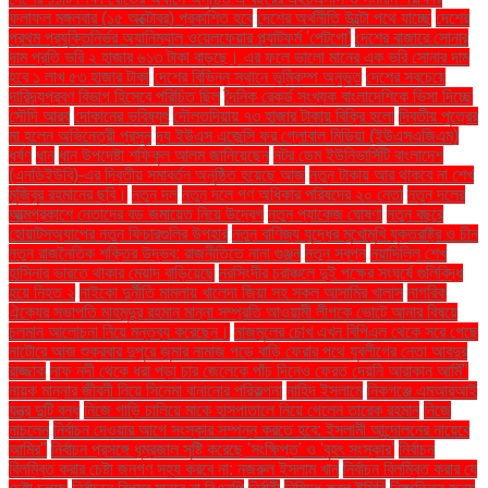
ফলাফল মঙ্গলবার (১৫ অক্টোবর) প্রকাশিত হবে
দেশের অর্থনীতি উল্টো পথে যাচ্ছে
দেশের
প্রথম প্রযুক্তিনির্ভর অ্যানিম্যাল ওয়েলফেয়ার প্ল্যাটফর্ম 'পেটগো'
দেশের বাজারে সোনার
দাম প্রতি ভরি ২ হাজার ৬১৩ টাকা বাড়ছে। এর ফলে ভালো মানের এক ভরি সোনার দাম
হবে ১ লাখ ৫৩ হাজার টাকা
দেশের বিভিন্ন স্থানে ভূমিকম্প অনুভূত
দেশের সবচেয়ে
দারিদ্র্যপ্রবণ বিভাগ হিসেবে পরিচিত ছিল
দৈনিক রেকর্ড সংখ্যক বাংলাদেশিকে ভিসা দিচ্ছে
সৌদি আরব
দোকানের ভবিষ্যৎ
দৌলতদিয়ায় ৭৩ হাজার টাকায় বিক্রি হলো
দ্বিতীয় পুত্রের
মা হলেন অভিনেত্রী প্রসূন
দ্য ইউএস এজেন্সি ফর গ্লোবাল মিডিয়া (ইউএসএজিএম)
ধর্ষণ
ধান
ধান উপদেষ্টা শফিকুল আলম জানিয়েছেন
নটর ডেম ইউনিভার্সিটি বাংলাদেশ
(এনডিইউবি)-এর দ্বিতীয় সমাবর্তন অনুষ্ঠিত হয়েছে আজ
নতুন টাকায় আর থাকবে না শেখ
মুজিবুর রহমানের ছবি।
নতুন দল
নতুন দলে গণ অধিকার পরিষদের ২০ নেতা
নতুন দলের
আত্মপ্রকাশে নেতাদের বড় জমায়েত নিয়ে উদ্বেগ
নতুন প্যাকেজ ঘোষণা
নতুন বছরে
হোয়াটসঅ্যাপের নতুন ফিচারগুলির উপহার
নতুন বাণিজ্য যুদ্ধের মুখোমুখি যুক্তরাষ্ট্র ও চীন
নতুন রাজনৈতিক শক্তির উদ্ভব: রাজনীতিতে নানা গুঞ্জন
নতুন স্বপ্ন
নয়াদিল্লি শেখ
হাসিনার ভারতে থাকার মেয়াদ বাড়িয়েছে
নরসিংদীর চরাঞ্চলে দুই পক্ষের সংঘর্ষে গুলিবিদ্ধ
হয়ে নিহত ২
নাইকো দুর্নীতি মামলায় খালেদা জিয়া সহ সকল আসামির খালাস
নাগরিক
ঐক্যের সভাপতি মাহমুদুর রহমান মান্না সম্প্রতি আওয়ামী লীগকে ভোটে আনার বিষয়ে
চলমান আলোচনা নিয়ে মন্তব্য করেছেন।
নাজমুলের চোখ এখন বিপিএল থেকে সরে গেছে
নাটোরে আজ শুক্রবার দুপুরে জুমার নামাজ পড়ে বাড়ি ফেরার পথে যুবলীগের নেতা আবদুর
রাজ্জাক
নাফ নদী থেকে ধরা পড়া চার জেলেকে পাঁচ দিনেও ফেরত দেয়নি আরাকান আর্মি"
নায়ক মান্নার জীবনী নিয়ে সিনেমা বানানোর পরিকল্পনা
নাহিদ ইসলামে
নিকগঞ্জে এমআরআই
যন্ত্র দুটি বন্ধ
নিজে গাড়ি চালিয়ে মাকে হাসপাতালে নিয়ে গেলেন তারেক রহমান
নিজে
নাচলেন
নির্বাচন দেওয়ার আগে সংস্কার সম্পন্ন করতে হবে: ইসলামী আন্দোলনের নায়েবে
আমির"
নির্বাচন প্রসঙ্গে ধূম্রজাল সৃষ্টি করেছে 'সংক্ষিপ্ত' ও 'বৃহৎ সংস্কার'
নির্বাচন
বিলম্বিত করার চেষ্টা জনগণ সহ্য করবে না: নজরুল ইসলাম খান
নির্বাচন বিলম্বিত করার যে