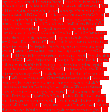
হত্যার অভিযোগ আওয়ামী লীগ সরকারের বিরুদ্ধে"
"১৮তম শিক্ষক নিবন্ধনের লিখিত
পরীক্ষার ফল প্রকাশ
"১৯ দিনে প্রবাসী আয় দুই বিলিয়ন ডলার অতিক্রম করেছে"
"২৭টি
ব্যাগসহ অস্ট্রেলিয়া সফরে ভারতীয় ক্রিকেটার
"৪ নভেম্বর সংবিধান দিবস ও ৭ মার্চের
গুরুত্ব অস্বীকার: সিপিবির অভিমত"
"৬৭ দিন সাগরে ভেসে থাকার পর জীবিত উদ্ধার
"৭
বদলি নিয়ে ব্রাজিল কি ফিফার নিয়ম ভঙ্গ করেছে?"
"৭০ মাইল দূরে ৪০ বছর পর খুঁজে
পাওয়া গেল হারানো আংটি"
"৮ দবি নিয়ে কবি নজরুল বিশ্ববিদ্যালয়ের মিডিয়া স্টাডিজ
বিভাগে শিক্ষার্থীদের আন্দোলন"
"অন্তর্বর্তী সরকার যথাযথ পদক্ষেপ গ্রহণে ব্যর্থ
"অপরাজিতা ফুলের চায়ে পাবেন ৬টি অসাধারণ উপকারিতা"
"অভিবাসী পরিবারের সন্তান
কমলার সামনে ইতিহাস সৃষ্টি করার সম্ভাবনা"
"অমুক ব্যবসায়ীর রাজনৈতিক দলের সঙ্গে
সম্পর্ক: কেন এ বিষয়ে লেখা হয় না?"
"অযথা সময় নষ্ট করে সরকারে থাকার কোনো ইচ্ছা
নেই: আসিফ নজরুল"
"আইনশৃঙ্খলা পরিস্থিতি সন্ধ্যার পর থেকে স্পষ্ট হবে: স্বরাষ্ট্র
উপদেষ্টা"
"আওয়ামী লীগের অবস্থান স্পষ্ট না করলে যমুনা ঘেরাও করবে গণ অধিকার
পরিষদ"
"আগামীকাল নির্বাচন কমিশনে বৈঠকে যাবে জামায়াতে ইসলামী"
"আজ রাতে ঢাকায়
আসছেন সাকিব?"
"আজ লক্ষ্মীপূজার উৎসব"
"আজহারুল ইসলামকে মুক্তি দিন
"আমাদের
কথা কেউ ভাবছে না: মার্কিন নির্বাচনের প্রেক্ষাপটে পশ্চিম তীরের বাসিন্দাদের অনুভূতি"
"আমার হিজাব আমার শক্তির উৎস" : মার্কিন ছাত্রী
"আমি যুক্তরাষ্ট্রের রাজনৈতিক বন্দী:
ফিলিস্তিনি ছাত্র মাহমুদ খলিল"
"আর্জেন্টিনার কাছে ৬ গোল খেয়ে সেই ব্রাজিল এখন
শীর্ষে"
"আলী-চমকের পর হৃদয়-ঝড়ে বরিশাল পৌঁছালো ফাইনালে আবারো"
"আলেপ্পোর পর
সিরিয়ার অন্যান্য শহর দখলে এগিয়ে চলেছে হায়াত আল-শাম: কে বা কারা তারা?"
"আসলাঙ্কারের সেঞ্চুরি ও তিকশানার ঘূর্ণিতে অস্ট্রেলিয়াকে বিস্মিত করল শ্রীলঙ্কা"
"আসলেই কি আপেল খেলে রোগমুক্ত থাকা সম্ভব?"
"ইতালিতে যাওয়ার উদ্দেশ্যে
লিবিয়ায় নিখোঁজ ২৪ জন
"ইসরায়েলি ৩ জিম্মি মুক্ত
"ইসরায়েলি বাহিনীর অভিযানে বন্ধ
হয়ে গেছে উত্তর গাজার শেষ হাসপাতালটি"
"ইসরায়েলে নেতানিয়াহুর বিরুদ্ধে হাজারো
মানুষের প্রতিবাদ: দ্য গার্ডিয়ান"
"উড়োজাহাজে ৪০ ঘণ্টার নির্যাতন: হাতকড়া
"উৎসবমুখর
পরিবেশে নটর ডেম ইউনিভার্সিটি বাংলাদেশের দ্বিতীয় সমাবর্তন সফলভাবে অনুষ্ঠিত"
"এই