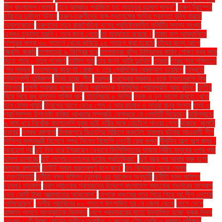
হীন বাংলাদেশ বেতার”
তবে আমরাও পরাজিত হব: মাহমুদুর রহমান মান্না"
তরুণ ট্রাম্পের
চরিত্রে দুর্দান্ত স্ট্যান
তরুণ-তরুণীদের অঙ্গ-প্রত্যঙ্গের ক্ষতির প্রবণতা বৃদ্ধি করছে
অ্যালকোহল
তরুণদের নতুন রাজনৈতিক দলের প্রতিষ্ঠাকালীন কমিটির সদস্য সংখ্যা
এখনও চূড়ান্ত হয়নি। তবে জানা গেছে
তা অব্যাহত রয়েছে।
তাজা ফল আমদানিতে
সম্পূরক শুল্ক ৩০ শতাংশ থেকে কমিয়ে ২৫ শতাংশ করা হয়েছে
তাঁদের জন্য আগে
স্ক্রিনিং জরুরি
তাপমাত্রা ৯ ডিগ্রির ঘরে
তাপমাত্রা বৃদ্ধি উদ্ভিদের কার্বন শোষণ বন্ধ করে
দিতে পারে - নতুন গবেষণা
তামিল নাড়ু
তার জন্য আমি দুঃখিত'
তারকা
তারুণ্যের শক্তিতে
‘সব সম্ভব’
তাহসানের কারণেই রোজা ও তার প্রেমিকের ব্রেকআপ হয়েছিল
তিব্বতে
শক্তিশালী ভূমিকম্প
তীব্র হচ্ছে শীত
তুরস্ক
তুরস্কের সরকার থেকে ইস্তানবুলে ফ্রি
ইফতার
তুলসী গ্যাবার্ড বলেন
তৃতীয় প্রান্তিকে ইউসিবির শেয়ারপ্রতি আয় বৃদ্ধি"
তৃতীয়
বিয়ে নিয়ে মুখ খুললেন শাকিব খান
তেঁতুলিয়ায় ৮ ডিগ্রি
ত্বক ও চুল ভালো রাখতে খেতে
হবে যেসব খাবার
ত্রিশের আগে ভেঙে গেল এ আর রহমান ও সায়রা বানুর সংসার
ৎস্য ও
প্রাণিসম্পদ উপদেষ্টা ফরিদা আখতার সম্প্রতি ফেসবুকে যে পোস্টটি দিয়েছেন
থাইল্যান্ডে
৬ মাস ধরে নিখোঁজ বাংলাদেশি যুবক থাই নারীর সঙ্গে হোটেলে পাওয়া গেল!
থাকছে ‘জুলাই
চত্বর’
দশরথ রঙ্গশালা
দিনাজপুরে বিএনপির মিছিলে ককটেল হামলার ঘটনায় আওয়ামী লীগ
দিল্লির মুখ্যমন্ত্রী হিসেবে শপথ নিলেন বিজেপি নেত্রী রেখা গুপ্ত
দীর্ঘদিন অল্প অল্প জ্বর -
অবহেলা নয়
দুই দিন ধরে ইসরায়েল যেভাবে ফিলিস্তিনের গাজার নিরীহ মানুষের ওপর বর্বর
হামলা চালাচ্ছে
দুই দেশের নেতাদের কঠোর প্রতিক্রিয়া"
দুই বছর পর আবার শুরু হলো
জাহাজ রপ্তানি
দুটোই সমান গুরুত্বপূর্ণ মনে করে"
দুধ বিক্রেতা থেকে সেনার
লেফটেন্যান্ট!
দুর্নীতি দমন কমিশন (দুদক) এর আবেদন অনুযায়ী
দুর্নীতি দমন কমিশন
(দুদক) গতকাল
দুর্বল ব্যাংকের গ্রাহকদের উদ্দেশে বাংলাদেশ ব্যাংকের গভর্নরের আশ্বাস
দেড় কোটি টাকা আত্মসাতের অভিযোগ"
দেশকে ধ্বংসের পথে নিয়ে গিয়ে আ.লীগ নেতারা
পালিয়েছেন"
দেশীয় সয়াবিনের ৮০ শতাংশ উৎপাদিত হয় যে জেলা থেকে
দেশে দেশে
রমজান পালনে সাংস্কৃতিক ভিন্নতা
দেশে প্রথমবারের মতো উদযাপিত হচ্ছে কৃষক দিবস
দেশের ১১টি শিক্ষা বোর্ডের অধীনে অনুষ্ঠিত এ বছরের এইচএসসি ও সমমান পরীক্ষার