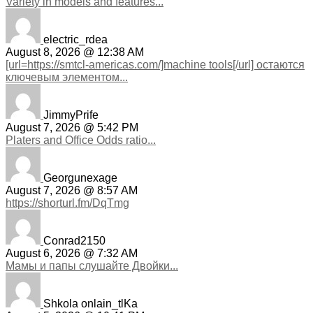
Variety in models and features...
electric_rdea
August 8, 2026 @ 12:38 AM
[url=https://smtcl-americas.com/]machine tools[/url] остаются
ключевым элементом...
JimmyPrife
August 7, 2026 @ 5:42 PM
Platers and Office Odds ratio...
Georgunexage
August 7, 2026 @ 8:57 AM
https://shorturl.fm/DqTmg
Conrad2150
August 6, 2026 @ 7:32 AM
Мамы и папы слушайте Двойки...
Shkola onlain_tlKa