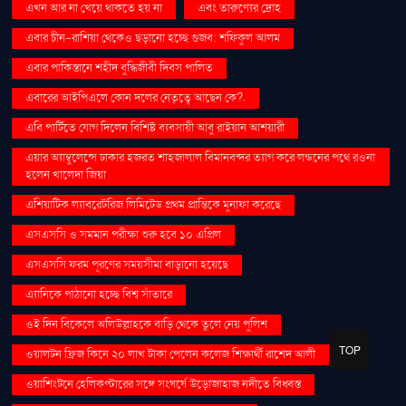
এখন আর না খেয়ে থাকতে হয় না
এবং তারুণ্যের দ্রোহ
এবার চীন-রাশিয়া থেকেও ছড়ানো হচ্ছে গুজব: শফিকুল আলম
এবার পাকিস্তানে শহীদ বুদ্ধিজীবী দিবস পালিত
এবারের আইপিএলে কোন দলের নেতৃত্বে আছেন কে?.
এবি পার্টিতে যোগ দিলেন বিশিষ্ট ব্যবসায়ী আবু রাইয়ান আশয়ারী
এয়ার অ্যাম্বুলেন্সে ঢাকার হজরত শাহজালাল বিমানবন্দর ত্যাগ করে লন্ডনের পথে রওনা
হলেন খালেদা জিয়া
এশিয়াটিক ল্যাবরেটরিজ লিমিটেড প্রথম প্রান্তিকে মুনাফা করেছে
এসএসসি ও সমমান পরীক্ষা শুরু হবে ১০ এপ্রিল
এসএসসি ফরম পূরণের সময়সীমা বাড়ানো হয়েছে
এ্যানিকে পাঠানো হচ্ছে বিশ্ব সাঁতারে
ওই দিন বিকেলে অলিউল্লাহকে বাড়ি থেকে তুলে নেয় পুলিশ
TOP
ওয়ালটন ফ্রিজ কিনে ২০ লাখ টাকা পেলেন কলেজ শিক্ষার্থী রাশেদ আলী
ওয়াশিংটনে হেলিকপ্টারের সঙ্গে সংঘর্ষে উড়োজাহাজ নদীতে বিধ্বস্ত