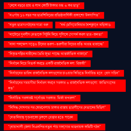
"দেশে বছরে প্রায় ৩ লাখ কোটি টাকার শুল্ক ও কর ছাড়"
"নওগাঁয় ১৬ বছর পর ছাত্রশিবিরের প্রতিষ্ঠাবার্ষিকী প্রকাশ্যে উদযাপিত"
"নতুন ছাত্রসংগঠনের যাত্রা শুরু
"নর্থ মেসিডোনিয়ার নৈশক্লাবে অগ্নিকাণ্ড
"নাটোরে যুবলীগ নেতাকে পিটুনি দিয়ে পুলিশে সোপর্দ করল ছাত্র-জনতা"
"নানা পদক্ষেপ সত্ত্বেও চীনের তরুণ-তরুণীরা বিয়ের প্রতি আগ্রহ হারাচ্ছে"
"নিভৃতপল্লির নারীদের তৈরি জুতা পাচ্ছে আন্তর্জাতিক বাজারে"
"নির্বাচন নিয়ে বিতর্ক করছে একটি রাজনৈতিক দল: রিজভী"
"নির্বাচনের তারিখ রাজনৈতিক দলগুলোর চাওয়ার ভিত্তিতে নির্ধারিত হবে: প্রেস সচিব"
"নির্বাচনের সময়সীমা নির্ধারণ করবে সরকার ও রাজনৈতিক দলগুলো: জাতিসংঘের
দূত"
"নির্বাচিত সরকারই সর্বোত্তম সরকার: মির্জা ফখরুল"
"নিষিদ্ধ ঘোষণার পর ভোরবেলায় ঢাকার রাস্তায় ছাত্রলীগের নেতাদের মিছিল"
"নেতানিয়াহু যুক্তরাজ্যে ঢুকলে গ্রেপ্তার হতে পারেন
"নোয়াখালী জেলা বিএনপির নতুন পাঁচ সদস্যের আহ্বায়ক কমিটি গঠন"