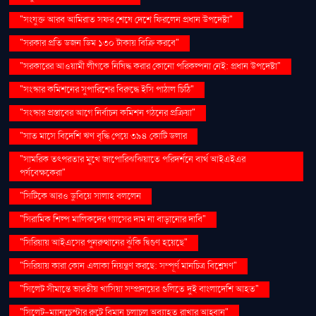
"সংযুক্ত আরব আমিরাত সফর শেষে দেশে ফিরলেন প্রধান উপদেষ্টা"
"সরকার প্রতি ডজন ডিম ১৩০ টাকায় বিক্রি করবে"
"সরকারের আওয়ামী লীগকে নিষিদ্ধ করার কোনো পরিকল্পনা নেই: প্রধান উপদেষ্টা"
"সংস্কার কমিশনের সুপারিশের বিরুদ্ধে ইসি পাঠাল চিঠি"
"সংস্কার প্রস্তাবের আগে নির্বাচন কমিশন গঠনের প্রক্রিয়া"
"সাত মাসে বিদেশি ঋণ বৃদ্ধি পেয়ে ৩৯৪ কোটি ডলার
"সামরিক তৎপরতার মুখে জাপোরিঝঝিয়াতে পরিদর্শনে ব্যর্থ আইএইএর
পর্যবেক্ষকেরা"
"সিটিকে আরও ডুবিয়ে সালাহ বললেন
"সিরামিক শিল্প মালিকদের গ্যাসের দাম না বাড়ানোর দাবি"
"সিরিয়ায় আইএসের পুনরুত্থানের ঝুঁকি দ্বিগুণ হয়েছে"
"সিরিয়ায় কারা কোন এলাকা নিয়ন্ত্রণ করছে: সম্পূর্ণ মানচিত্র বিশ্লেষণ"
"সিলেট সীমান্তে ভারতীয় খাসিয়া সম্প্রদায়ের গুলিতে দুই বাংলাদেশি আহত"
"সিলেট-ম্যানচেস্টার রুটে বিমান চলাচল অব্যাহত রাখার আহ্বান"