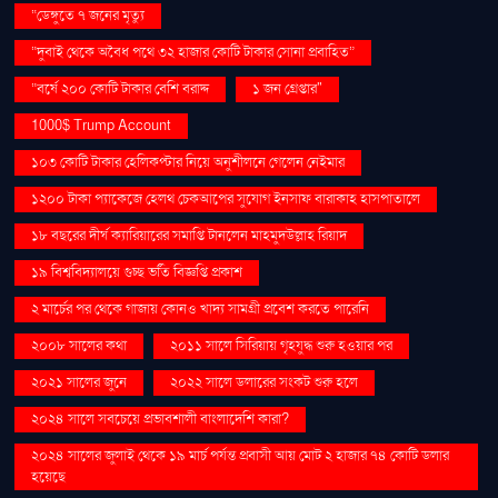
“ডেঙ্গুতে ৭ জনের মৃত্যু
“দুবাই থেকে অবৈধ পথে ৩২ হাজার কোটি টাকার সোনা প্রবাহিত”
“বর্ষে ২০০ কোটি টাকার বেশি বরাদ্দ
১ জন গ্রেপ্তার"
1000$ Trump Account
১০৩ কোটি টাকার হেলিকপ্টার নিয়ে অনুশীলনে গেলেন নেইমার
১২০০ টাকা প্যাকেজে হেলথ চেকআপের সুযোগ ইনসাফ বারাকাহ হাসপাতালে
১৮ বছরের দীর্ঘ ক্যারিয়ারের সমাপ্তি টানলেন মাহমুদউল্লাহ রিয়াদ
১৯ বিশ্ববিদ্যালয়ে গুচ্ছ ভর্তি বিজ্ঞপ্তি প্রকাশ
২ মার্চের পর থেকে গাজায় কোনও খাদ্য সামগ্রী প্রবেশ করতে পারেনি
২০০৮ সালের কথা
২০১১ সালে সিরিয়ায় গৃহযুদ্ধ শুরু হওয়ার পর
২০২১ সালের জুনে
২০২২ সালে ডলারের সংকট শুরু হলে
২০২৪ সালে সবচেয়ে প্রভাবশালী বাংলাদেশি কারা?
২০২৪ সালের জুলাই থেকে ১৯ মার্চ পর্যন্ত প্রবাসী আয় মোট ২ হাজার ৭৪ কোটি ডলার
হয়েছে