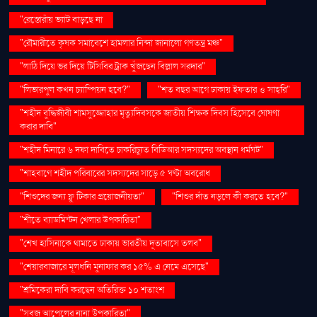
"রেস্তোরাঁয় ভ্যাট বাড়ছে না
"রৌমারীতে কৃষক সমাবেশে হামলার নিন্দা জানালো গণতন্ত্র মঞ্চ"
"লাঠি দিয়ে ভর দিয়ে টিসিবির ট্রাক খুঁজছেন বিল্লাল সরদার"
"লিভারপুল কখন চ্যাম্পিয়ন হবে?"
"শত বছর আগে ঢাকায় ইফতার ও সাহ্‌রি"
"শহীদ বুদ্ধিজীবী শামসুজ্জোহার মৃত্যুদিবসকে জাতীয় শিক্ষক দিবস হিসেবে ঘোষণা
করার দাবি"
"শহীদ মিনারে ৬ দফা দাবিতে চাকরিচ্যুত বিডিআর সদস্যদের অবস্থান ধর্মঘট"
"শাহবাগে শহীদ পরিবারের সদস্যদের সাড়ে ৫ ঘণ্টা অবরোধ
"শিশুদের জন্য ফ্লু টিকার প্রয়োজনীয়তা"
"শিশুর দাঁত নড়লে কী করতে হবে?"
"শীতে ব্যাডমিন্টন খেলার উপকারিতা"
"শেখ হাসিনাকে থামাতে ঢাকায় ভারতীয় দূতাবাসে তলব"
"শেয়ারবাজারে মূলধনি মুনাফার কর ১৫% এ নেমে এসেছে"
"শ্রমিকেরা দাবি করছেন অতিরিক্ত ১০ শতাংশ
"সবুজ আপেলের নানা উপকারিতা"