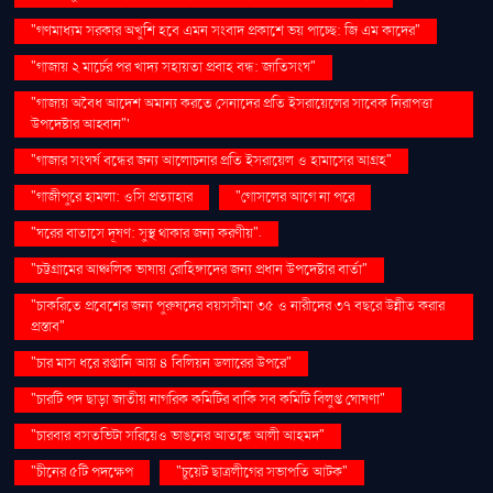
"গণমাধ্যম সরকার অখুশি হবে এমন সংবাদ প্রকাশে ভয় পাচ্ছে: জি এম কাদের"
"গাজায় ২ মার্চের পর খাদ্য সহায়তা প্রবাহ বন্ধ: জাতিসংঘ"
"গাজায় অবৈধ আদেশ অমান্য করতে সেনাদের প্রতি ইসরায়েলের সাবেক নিরাপত্তা
উপদেষ্টার আহ্বান"'
"গাজার সংঘর্ষ বন্ধের জন্য আলোচনার প্রতি ইসরায়েল ও হামাসের আগ্রহ"
"গাজীপুরে হামলা: ওসি প্রত্যাহার
"গোসলের আগে না পরে
"ঘরের বাতাসে দূষণ: সুস্থ থাকার জন্য করণীয়".
"চট্টগ্রামের আঞ্চলিক ভাষায় রোহিঙ্গাদের জন্য প্রধান উপদেষ্টার বার্তা"
"চাকরিতে প্রবেশের জন্য পুরুষদের বয়সসীমা ৩৫ ও নারীদের ৩৭ বছরে উন্নীত করার
প্রস্তাব"
"চার মাস ধরে রপ্তানি আয় ৪ বিলিয়ন ডলারের উপরে"
"চারটি পদ ছাড়া জাতীয় নাগরিক কমিটির বাকি সব কমিটি বিলুপ্ত ঘোষণা"
"চারবার বসতভিটা সরিয়েও ভাঙনের আতঙ্কে আলী আহমদ"
"চীনের ৫টি পদক্ষেপ
"চুয়েট ছাত্রলীগের সভাপতি আটক"