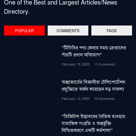
One of the Best and Largest Articles/News
Directory.
POPULAR
COMMENTS
TAGS
“টিসিবির পণ্য কেনার সময় ক্রেতাদের
পাঁচটি প্রধান অভিযোগ”
February 15, 2025
11 Comments
অক্সফোর্ডের বিজ্ঞানীরা টেলিপোর্টেশন
প্রযুক্তিতে অর্জন করেছেন বড় সাফল্য
February 12, 2025
10 Comments
“ডিজিটাল উদ্ভাবনের নৈতিক ব্যবহার:
সামাজিক সংহতি ও অন্তর্ভুক্তি
নিশ্চিতকরণে একটি কর্মশালা”