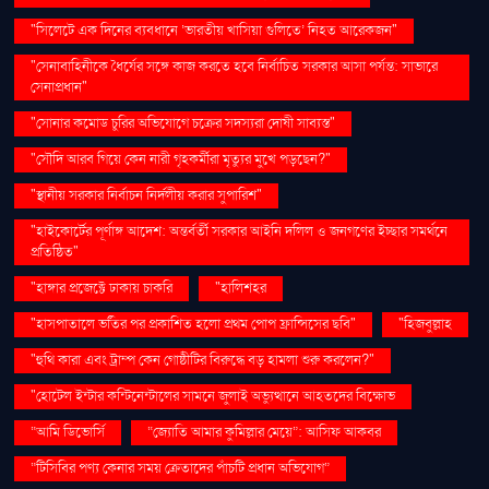
"সিলেটে এক দিনের ব্যবধানে ‘ভারতীয় খাসিয়া গু‌লিতে’ নিহত আরেকজন"
"সেনাবাহিনীকে ধৈর্যের সঙ্গে কাজ করতে হবে নির্বাচিত সরকার আসা পর্যন্ত: সাভারে
সেনাপ্রধান"
"সোনার কমোড চুরির অভিযোগে চক্রের সদস্যরা দোষী সাব্যস্ত"
"সৌদি আরব গিয়ে কেন নারী গৃহকর্মীরা মৃত্যুর মুখে পড়ছেন?"
"স্থানীয় সরকার নির্বাচন নির্দলীয় করার সুপারিশ"
"হাইকোর্টের পূর্ণাঙ্গ আদেশ: অন্তর্বর্তী সরকার আইনি দলিল ও জনগণের ইচ্ছার সমর্থনে
প্রতিষ্ঠিত"
"হাঙ্গার প্রজেক্টে ঢাকায় চাকরি
"হালিশহর
"হাসপাতালে ভর্তির পর প্রকাশিত হলো প্রথম পোপ ফ্রান্সিসের ছবি"
"হিজবুল্লাহ
"হুথি কারা এবং ট্রাম্প কেন গোষ্ঠীটির বিরুদ্ধে বড় হামলা শুরু করলেন?"
"হোটেল ইন্টার কন্টিনেন্টালের সামনে জুলাই অভ্যুত্থানে আহতদের বিক্ষোভ
“আমি ডিভোর্সি
“জ্যোতি আমার কুমিল্লার মেয়ে”: আসিফ আকবর
“টিসিবির পণ্য কেনার সময় ক্রেতাদের পাঁচটি প্রধান অভিযোগ”