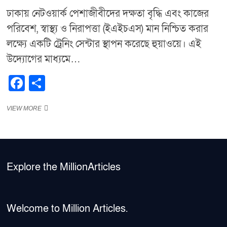
ঢাকায় নেটওয়ার্ক পেশাজীবীদের দক্ষতা বৃদ্ধি এবং কাজের
পরিবেশ, স্বাস্থ্য ও নিরাপত্তা (ইএইচএস) মান নিশ্চিত করার
লক্ষ্যে একটি ট্রেনিং সেন্টার স্থাপন করেছে হুয়াওয়ে। এই
উদ্যোগের মাধ্যমে…
F
S
a
h
বাংলাদেশে
VIEW MORE
c
ar
নেটওয়ার্ক
e
e
পেশাজীবীদের
জন্য
b
ট্রেনিং
সেন্টার
o
স্থাপন
Explore the MillionArticles
করেছে
o
হুয়াওয়ে
k
Welcome to Million Articles.