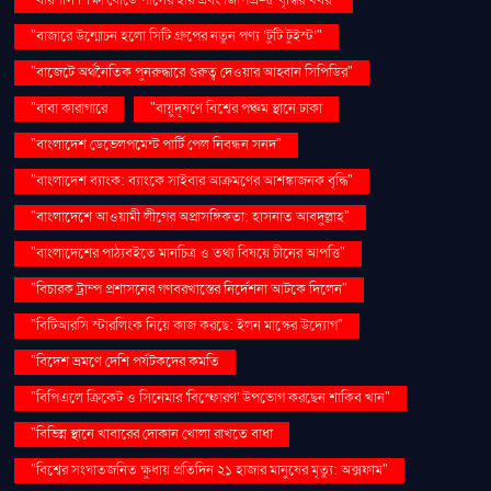
"বরিশাল শিক্ষা বোর্ডে পাসের হার এবং জিপিএ-৫ বৃদ্ধির খবর"
"বাজারে উন্মোচন হলো সিটি গ্রুপের নতুন পণ্য ‘টুটি টুইস্ট’"
"বাজেটে অর্থনৈতিক পুনরুদ্ধারে গুরুত্ব দেওয়ার আহ্বান সিপিডির"
"বাবা কারাগারে
"বায়ুদূষণে বিশ্বের পঞ্চম স্থানে ঢাকা
"বাংলাদেশ ডেভেলপমেন্ট পার্টি পেল নিবন্ধন সনদ"
"বাংলাদেশ ব্যাংক: ব্যাংকে সাইবার আক্রমণের আশঙ্কাজনক বৃদ্ধি"
"বাংলাদেশে আওয়ামী লীগের অপ্রাসঙ্গিকতা: হাসনাত আবদুল্লাহ"
"বাংলাদেশের পাঠ্যবইতে মানচিত্র ও তথ্য বিষয়ে চীনের আপত্তি"
"বিচারক ট্রাম্প প্রশাসনের গণবরখাস্তের নির্দেশনা আটকে দিলেন"
"বিটিআরসি স্টারলিংক নিয়ে কাজ করছে: ইলন মাস্কের উদ্যোগ"
"বিদেশ ভ্রমণে দেশি পর্যটকদের কমতি
"বিপিএলে ক্রিকেট ও সিনেমার 'বিস্ফোরণ' উপভোগ করছেন শাকিব খান"
"বিভিন্ন স্থানে খাবারের দোকান খোলা রাখতে বাধা
"বিশ্বের সংঘাতজনিত ক্ষুধায় প্রতিদিন ২১ হাজার মানুষের মৃত্যু: অক্সফাম"