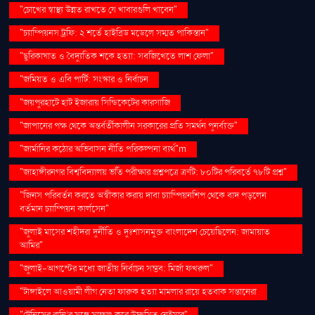
"চোখের স্বাস্থ্য উন্নত রাখতে যে খাবারগুলি খাবেন"
"চ্যাম্পিয়নস ট্রফি: ২ শর্তে হাইব্রিড মডেলে সম্মত পাকিস্তান"
"ছুরিকাঘাত ও বৈদ্যুতিক শকে হত্যা: সবজিখেতে লাশ ফেলা"
"জমিয়ত ও এবি পার্টি: সংস্কার ও নির্বাচন
"জয়পুরহাটে হাট ইজারায় সিন্ডিকেটের কারসাজি
"জাপানের পক্ষ থেকে অন্তর্বর্তীকালীন সরকারের প্রতি সমর্থন পুনর্ব্যক্ত"
"জার্মানির কঠোর অভিবাসন নীতি পরিকল্পনা ব্যর্থ"m
"জাহাঙ্গীরনগর বিশ্ববিদ্যালয় ভর্তি পরীক্ষার প্রশ্নপত্রে ত্রুটি: ৮০টির পরিবর্তে ৭৮টি প্রশ্ন"
"জিনস পরিবর্তন করতে অস্বীকার করায় দাবা চ্যাম্পিয়নশিপ থেকে বাদ পড়লেন
বর্তমান চ্যাম্পিয়ন কার্লসেন"
"জুলাই মাসের শহীদরা দুর্নীতি ও দুঃশাসনমুক্ত বাংলাদেশ চেয়েছিলেন: জামায়াত
আমির"
"জুলাই-আগস্টের মধ্যে জাতীয় নির্বাচন সম্ভব: মির্জা ফখরুল"
"টাঙ্গাইলে আওয়ামী লীগ নেতা ফারুক হত্যা মামলার রায়ে হতবাক সন্তানেরা