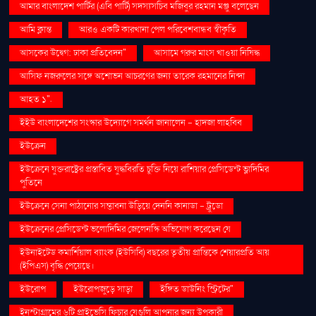
আমার বাংলাদেশ পার্টির (এবি পার্টি) সদস্যসচিব মজিবুর রহমান মঞ্জু বলেছেন
আমি ক্লান্ত
আরও একটি কারখানা পেল পরিবেশবান্ধব স্বীকৃতি
আসকের উদ্বেগ: ঢাকা প্রতিবেদন"
আসামে গরুর মাংস খাওয়া নিষিদ্ধ
আসিফ নজরুলের সঙ্গে অশোভন আচরণের জন্য তারেক রহমানের নিন্দা
আহত ১".
ইইউ বাংলাদেশের সংস্কার উদ্যোগে সমর্থন জানালেন - হাদজা লাহবিব
ইউক্রেন
ইউক্রেনে যুক্তরাষ্ট্রের প্রস্তাবিত যুদ্ধবিরতি চুক্তি নিয়ে রাশিয়ার প্রেসিডেন্ট ভ্লাদিমির
পুতিনে
ইউক্রেনে সেনা পাঠানোর সম্ভাবনা উড়িয়ে দেননি কানাডা - ট্রুডো
ইউক্রেনের প্রেসিডেন্ট ভলোদিমির জেলেনস্কি অভিযোগ করেছেন যে
ইউনাইটেড কমার্শিয়াল ব্যাংক (ইউসিবি) বছরের তৃতীয় প্রান্তিকে শেয়ারপ্রতি আয়
(ইপিএস) বৃদ্ধি পেয়েছে।
ইউরোপ
ইউরোপজুড়ে সাড়া
ইঙ্গিত ডাউনিং স্ট্রিটের"
ইনস্টাগ্রামের ৬টি প্রাইভেসি ফিচার যেগুলি আপনার জন্য উপকারী