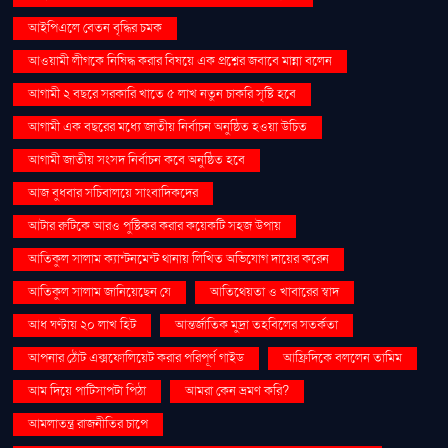
আইপিএলে বেতন বৃদ্ধির চমক
আওয়ামী লীগকে নিষিদ্ধ করার বিষয়ে এক প্রশ্নের জবাবে মান্না বলেন
আগামী ২ বছরে সরকারি খাতে ৫ লাখ নতুন চাকরি সৃষ্টি হবে
আগামী এক বছরের মধ্যে জাতীয় নির্বাচন অনুষ্ঠিত হওয়া উচিত
আগামী জাতীয় সংসদ নির্বাচন কবে অনুষ্ঠিত হবে
আজ বুধবার সচিবালয়ে সাংবাদিকদের
আটার রুটিকে আরও পুষ্টিকর করার কয়েকটি সহজ উপায়
আতিকুল সালাম ক্যান্টনমেন্ট থানায় লিখিত অভিযোগ দায়ের করেন
আতিকুল সালাম জানিয়েছেন যে
আতিথেয়তা ও খাবারের স্বাদ
আধ ঘণ্টায় ২০ লাখ হিট
আন্তর্জাতিক মুদ্রা তহবিলের সতর্কতা
আপনার ঠোঁট এক্সফোলিয়েট করার পরিপূর্ণ গাইড
আফ্রিদিকে বললেন তামিম
আম দিয়ে পাটিসাপটা পিঠা
আমরা কেন ভ্রমণ করি?
আমলাতন্ত্র রাজনীতির চাপে