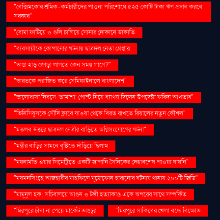
"বেক্সিমকোর শ্রমিক-কর্মচারীদের পাওনা পরিশোধে ৫২৫ কোটি টাকা ঋণ প্রদান করবে
সরকার"
"বোমা ফাটিয়ে ও গুলি চালিয়ে সোনার দোকানে ডাকাতি
"ব্যবসায়ীকে কোপানোর ঘটনায় ছাত্রদল নেতা গ্রেপ্তার
"ভাঙা হাড় জোড়া লাগতে কেন সময় লাগে?"
"ভারতকে পরাজিত করে সেমিফাইনালে বাংলাদেশ"
"ভালোবাসা দিবসে ‘তামাশা’ পোস্ট নিয়ে ব্যাখ্যা দিলেন উপদেষ্টা ফরিদা আখতার"
"ভিনিসিয়ুসকে সৌদি ক্লাবে যাওয়া থেকে বিরত রাখতে রিয়ালের নতুন কৌশল"
"মতলব উত্তরে ছাত্রদল নেত্রীর বাড়িতে অগ্নিসংযোগের ঘটনা"
"মন্ত্রীর বাড়ির সামনে বৃষ্টিতে দাঁড়িয়ে ছিলাম
"ময়নামতি ওয়ার সিমেট্রিতে একটি জাপানি সৈনিকের দেহাবশেষ পাওয়া যায়নি"
"ময়মনসিংহে আজহারীর মাহফিলে মুঠোফোন হারানোর ঘটনায় থানায় ২০০টি জিডি"
"মামুনুল হক: সচিবালয়ে আগুন ও টঙ্গী হত্যাকাণ্ড একে অপরের সাথে সম্পর্কিত
"মিরপুরে চাঁদা না পেয়ে মার্কেট ভাঙচুর
"মিরপুরে সাকিবের খেলা বন্ধে বিক্ষোভ