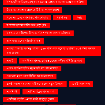
উত্তর মেসিডোনিয়ায় নৈশ ক্লাবে ভয়াবহ আগুনের ঘটনায় হতাহতদের নিয়ে
উত্তরা ব্যাংক দেবে ১৪৫ কোটি টাকা নগদ লভ্যাংশ
উত্তরা ব্যাংকের মুনাফা ৫০ শতাংশ বৃদ্ধি
উত্তীর্ণ ৮৩
উদ্ধার
উপদেষ্টা হাসান আরিফ আর বেঁচে নেই
উরুগুয়ে ও ব্রাজিলের বিপক্ষে শক্তিশালী দল ঘোষণা মেসিদের
এ আর রহমানের পারিশ্রমিক কত
এ বছর ফিতরার সর্বনিম্ন পরিমাণ ১১০ টাকা এবং সর্বোচ্চ ২ হাজার ৮০৫ টাকা নির্ধারণ
করা হয়েছে
এআই
এআই এর প্রভাব: গুগল ৩০০০০ কর্মীকে ছাঁটাইয়ের পথে
এআই প্রযুক্তি সম্বলিত নতুন দুটি ল্যাপটপ বাজারে
এক ম্যাচ হাতে রেখে সিরিজ জয় টাইগারদের
একই অ্যাপে সব সেবা: পর্যটকদের জন্য নতুন উদ্যোগ
একটি আন্দোলন
একটি বই
একটি বার্গারের দাম ৫ লাখ
একদিনে সর্বোচ্চ ওমরাহ যাত্রী প্রবাহের রেকর্ড