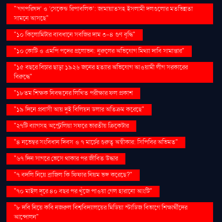
"‘গণপরিষদ’ ও ‘সেকেন্ড রিপাবলিক’: জামায়াতসহ ইসলামী দলগুলোর মতভিন্নতা
সামনে আসছে"
"১০ কিলোমিটার ব্যবধানে সবজির দাম ৩-৪ গুণ বৃদ্ধি"
"১০ কোটি ও এমপি পদের প্রলোভন: নুরুলের অভিযোগ মিথ্যা দাবি সামান্তার"
"১৫ বছরে বিচার ছাড়া ১৯২৬ জনের হত্যার অভিযোগ আওয়ামী লীগ সরকারের
বিরুদ্ধে"
"১৮তম শিক্ষক নিবন্ধনের লিখিত পরীক্ষার ফল প্রকাশ
"১৯ দিনে প্রবাসী আয় দুই বিলিয়ন ডলার অতিক্রম করেছে"
"২৭টি ব্যাগসহ অস্ট্রেলিয়া সফরে ভারতীয় ক্রিকেটার
"৪ নভেম্বর সংবিধান দিবস ও ৭ মার্চের গুরুত্ব অস্বীকার: সিপিবির অভিমত"
"৬৭ দিন সাগরে ভেসে থাকার পর জীবিত উদ্ধার
"৭ বদলি নিয়ে ব্রাজিল কি ফিফার নিয়ম ভঙ্গ করেছে?"
"৭০ মাইল দূরে ৪০ বছর পর খুঁজে পাওয়া গেল হারানো আংটি"
"৮ দবি নিয়ে কবি নজরুল বিশ্ববিদ্যালয়ের মিডিয়া স্টাডিজ বিভাগে শিক্ষার্থীদের
আন্দোলন"