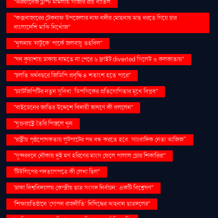
''অরফানেজ ট্রাস্ট মামলায় সাজার রায় বাতিল
''কক্সবাজারের টেকনাফ উপজেলার নাফ নদীর মোহনায় মাছ ধরতে গিয়ে চার
বাংলাদেশি মাঝি নিখোঁজ''
''খুলনায় ‘নাটুকে’ পার্কে জলবায়ু তহবিল''
''ঘন কুয়াশায় ঢাকায় নামতে না পেরে ৬ ফ্লাইট diverted সিলেট ও কলকাতায়''
''চলতি অর্থবছরে জিডিপি প্রবৃদ্ধি ৪ শতাংশ হতে পারে''
''চ্যাটজিপিটির নতুন সুবিধা: ডিপসিকের প্রতিযোগিতার মুখে বিপ্লব''
''বাইডেনের জাতির উদ্দেশে বিদায়ী ভাষণে কী বললেন''
''যুক্তরাষ্ট্রে তৈরি পিস্তলে খুন
''রাষ্ট্রীয় পৃষ্ঠপোষকতায় লুটপাটের পথ বন্ধ করতে হবে: সাংবাদিক নেতা আজিজ"
''সুন্দরবনে নৌকায় দুই মণ হরিণের মাংস ফেলে পালাল চোর শিকারিরা''
'টিউলিপের পদত্যাগপত্রে কী লেখা ছিল''
'ঢাকা বিশ্ববিদ্যালয় কেন্দ্রীয় ছাত্র সংসদ নির্বাচন: একটি বিশ্লেষণ''
'শিক্ষাপ্রতিষ্ঠানে ‘গোপন রাজনীতি’ নিষিদ্ধের আহ্বান ছাত্রদলের''