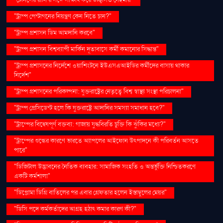
"টেনিসের রানি’র সঙ্গে সাক্ষাৎ করে উচ্ছ্বসিত নেইমার"
"ট্রাম্প পেন্টাগনের নিয়ন্ত্রণ কেন নিতে চান?"
"ট্রাম্প প্রশাসন ডিম আমদানি করবে"
"ট্রাম্প প্রশাসন বিশ্বব্যাপী মার্কিন দূতাবাসে কর্মী কমানোর সিদ্ধান্ত"
"ট্রাম্প প্রশাসনের নির্দেশে ওয়াশিংটনে ইউএসএআইডির কর্মীদের বাসায় থাকার
নির্দেশ"
"ট্রাম্প প্রশাসনের পরিকল্পনা: যুক্তরাষ্ট্রের নেতৃত্বে বিশ্ব স্বাস্থ্য সংস্থা পরিচালনা"
"ট্রাম্প প্রেসিডেন্ট হলে কি যুক্তরাষ্ট্রে আদানির সমস্যা সমাধান হবে?"
"ট্রাম্পের বিদ্বেষপূর্ণ বক্তব্য: গাজায় যুদ্ধবিরতি চুক্তি কি ঝুঁকির মধ্যে?"
"ট্রাম্পের শুল্কের কারণে ভারতে অ্যাপলের আইফোন উৎপাদনে কী পরিবর্তন আসতে
পারে"
"ডিজিটাল উদ্ভাবনের নৈতিক ব্যবহার: সামাজিক সংহতি ও অন্তর্ভুক্তি নিশ্চিতকরণে
একটি কর্মশালা"
"ডিপ্লোমা ডিগ্রি বাতিলের পর এবার গ্রেফতার হলেন ইস্তাম্বুলের মেয়র"
"ডিসি পদে কর্মকর্তাদের আগ্রহ হঠাৎ কমার কারণ কী?"