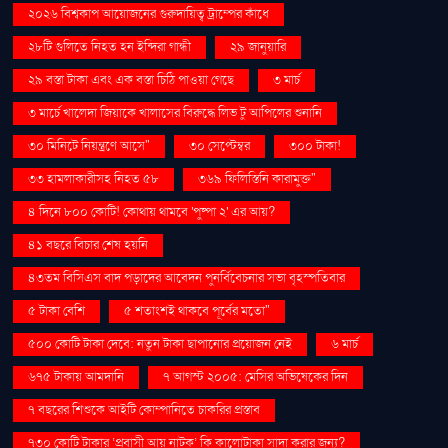
২০২৬ বিশ্বকাপ আয়োজনের গুরুদায়িত্ব ট্রাম্পের কাঁধে
২৮টি গুলিতে নিহত হন ইন্দিরা গান্ধী
২৯ জানুয়ারি
২৯ বস্তা টাকা এবং এক বস্তা চিঠি পাওয়া গেছে
৩ মার্চ
৩ মার্চে খালেদা জিয়াকে খালাসের বিরুদ্ধে লিভ টু আপিলের শুনানি
৩০ মিনিটে নিয়ন্ত্রণে আসে"
৩০ সেপ্টেম্বর
৩০০ টাকা!
৩৩ হামলাকারীসহ নিহত ৫৮
৩৬৯ ফিলিস্তিনি কারামুক্ত"
৪ দিনে ৮০০ কোটি! কোথায় থামবে 'পুষ্পা ২' এর আয়?
৪১ বছরে বিচার শেষ হয়নি
৪৩তম বিসিএস বাদ পড়াদের আবেদন পুনর্বিবেচনার সভা বৃহস্পতিবার
৫ টাকা বেশি
৫ শতাংশই থাকবে পূর্বের মতো"
৫০০ কোটি টাকা দেবে: নতুন টাকা ছাপানোর প্রয়োজন নেই
৬ মার্চ
৬৭৫ টাকায় আমদানি
৭ আগস্ট ২০০৫: মেসির অভিষেকের দিন
৭ বছরের শিশুকে আইটি কোম্পানিতে চাকরির প্রস্তাব
৭৩০ কোটি টাকার ‘প্রবাসী আয় নাটক’ কি কালোটাকা সাদা করার জন্য?