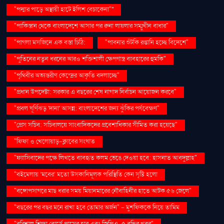
"পদ্মার পাড়ে অস্থায়ী হাটে ইলিশ বেচাকেনা"''
"পাকিস্তান থেকে বাংলাদেশে আসার পর রুনা লায়লার সম্মুখীন বাধার"
"পাগলা মসজিদে এক বস্তা চিঠি:
"পাবনার শুঁটকি রপ্তানি হচ্ছে বিদেশে"
"পুতিনের নতুন ধরনের আরও শক্তিশালী ক্ষেপণাস্ত্র ব্যবহারের হুমকি"
"পৃথিবীর অভ্যন্তরীণ কেন্দ্রের আকৃতি বদলাচ্ছে"
"প্রধান উপদেষ্টা: সরকার এ বছরের শেষ নাগাদ নির্বাচন আয়োজন করবে"
"প্রবল ঘূর্ণিঝড় 'দানা' আসন্ন: বাংলাদেশের জন্য ঝুঁকির পর্যবেক্ষণ"
"প্রেস সচিব: সচিবালয়ে সাংবাদিকদের প্রবেশাধিকার সীমিত করা হয়েছে"
"ফিফা ও খেলোয়াড়-ক্লাবের সংঘাত
"ফ্যাসিবাদের পক্ষে লিখতে ব্যবহৃত কলম ভেঙে দেওয়া হবে: হাসনাত আবদুল্লাহ"
"বইমেলায় ‘মবের’ মতো উসকানিমূলক পরিস্থিতি কেন সৃষ্টি হলো
"বঙ্গোপসাগরে মাছ ধরার সময় মিয়ানমারের নৌবাহিনীর হাতে আটক ৫৬ জেলে"
"বছরের পর বছর মনে রাখা হবে তোমার অর্জন" – মুশফিককে নিয়ে তামিম