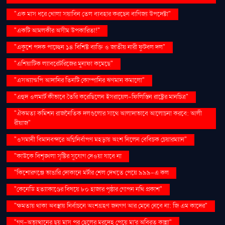
"এক মাস ধরে খোলা সয়াবিন তেল ব্যবহার করছেন বাণিজ্য উপদেষ্টা"
"একটি আমলকীর অসীম উপকারিতা!"
"একুশে পদক পাচ্ছেন ১৪ বিশিষ্ট ব্যক্তি ও জাতীয় নারী ফুটবল দল"
"এশিয়াটিক ল্যাবরেটরিজের মুনাফা কমেছে"
"এসঅ্যান্ডপি আদানির তিনটি কোম্পানির ঋণমান কমালো"
"এহুদ ওলমার্ট কীভাবে তৈরি করেছিলেন ইসরায়েল-ফিলিস্তিন রাষ্ট্রের মানচিত্র"
"ঐকমত্য কমিশন রাজনৈতিক দলগুলোর সাথে আলাদাভাবে আলোচনা করবে: আলী
রীয়াজ"
"ওসমানী বিমানবন্দরে অগ্নিনির্বাপণ মহড়ায় অংশ নিলেন বেবিচক চেয়ারম্যান"
"কাউকে বিশৃঙ্খলা সৃষ্টির সুযোগ দেওয়া যাবে না
"কিশোরগঞ্জে ভাঙারি দোকানে মর্টার শেল দেখতে পেয়ে ৯৯৯-এ কল
"কেনেডি হত্যাকাণ্ডের বিষয়ে ৮০ হাজার পৃষ্ঠার গোপন নথি প্রকাশ"
"ক্ষমতায় থাকা অবস্থায় নির্বাচনে অংশগ্রহণ জনগণ আর মেনে নেবে না: জি এম কাদের"
"গণ–অভ্যুত্থানের ছয় মাস পর ছেলের মরদেহ পেয়ে মা'র অবিরত কান্না"