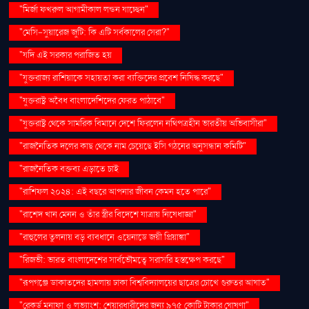
"মির্জা ফখরুল আগামীকাল লন্ডন যাচ্ছেন"
"মেসি-সুয়ারেজ জুটি: কি এটি সর্বকালের সেরা?"
"যদি এই সরকার পরাজিত হয়
"যুক্তরাজ্য রাশিয়াকে সহায়তা করা ব্যক্তিদের প্রবেশ নিষিদ্ধ করছে"
"যুক্তরাষ্ট্র অবৈধ বাংলাদেশিদের ফেরত পাঠাবে"
"যুক্তরাষ্ট্র থেকে সামরিক বিমানে দেশে ফিরলেন নথিপত্রহীন ভারতীয় অভিবাসীরা"
"রাজনৈতিক দলের কাছ থেকে নাম চেয়েছে ইসি গঠনের অনুসন্ধান কমিটি"
"রাজনৈতিক বক্তব্য এড়াতে চাই
"রাশিফল ২০২৪: এই বছরে আপনার জীবন কেমন হতে পারে"
"রাশেদ খান মেনন ও তাঁর স্ত্রীর বিদেশে যাত্রায় নিষেধাজ্ঞা"
"রাহুলের তুলনায় বড় ব্যবধানে ওয়েনাডে জয়ী প্রিয়াঙ্কা"
"রিজভী: ভারত বাংলাদেশের সার্বভৌমত্বে সরাসরি হস্তক্ষেপ করছে"
"রূপগঞ্জে ডাকাতদের হামলায় ঢাকা বিশ্ববিদ্যালয়ের ছাত্রের চোখে গুরুতর আঘাত"
"রেকর্ড মুনাফা ও লভ্যাংশ: শেয়ারধারীদের জন্য ৯৭৫ কোটি টাকার ঘোষণা"