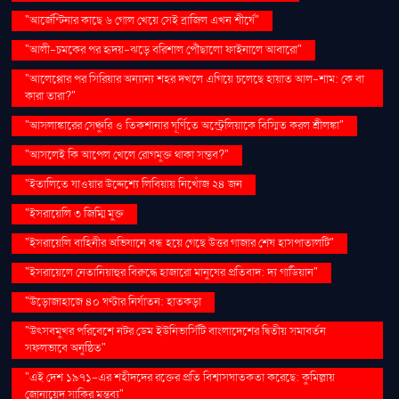
"আর্জেন্টিনার কাছে ৬ গোল খেয়ে সেই ব্রাজিল এখন শীর্ষে"
"আলী-চমকের পর হৃদয়-ঝড়ে বরিশাল পৌঁছালো ফাইনালে আবারো"
"আলেপ্পোর পর সিরিয়ার অন্যান্য শহর দখলে এগিয়ে চলেছে হায়াত আল-শাম: কে বা
কারা তারা?"
"আসলাঙ্কারের সেঞ্চুরি ও তিকশানার ঘূর্ণিতে অস্ট্রেলিয়াকে বিস্মিত করল শ্রীলঙ্কা"
"আসলেই কি আপেল খেলে রোগমুক্ত থাকা সম্ভব?"
"ইতালিতে যাওয়ার উদ্দেশ্যে লিবিয়ায় নিখোঁজ ২৪ জন
"ইসরায়েলি ৩ জিম্মি মুক্ত
"ইসরায়েলি বাহিনীর অভিযানে বন্ধ হয়ে গেছে উত্তর গাজার শেষ হাসপাতালটি"
"ইসরায়েলে নেতানিয়াহুর বিরুদ্ধে হাজারো মানুষের প্রতিবাদ: দ্য গার্ডিয়ান"
"উড়োজাহাজে ৪০ ঘণ্টার নির্যাতন: হাতকড়া
"উৎসবমুখর পরিবেশে নটর ডেম ইউনিভার্সিটি বাংলাদেশের দ্বিতীয় সমাবর্তন
সফলভাবে অনুষ্ঠিত"
"এই দেশ ১৯৭১-এর শহীদদের রক্তের প্রতি বিশ্বাসঘাতকতা করেছে: কুমিল্লায়
জোনায়েদ সাকির মন্তব্য"