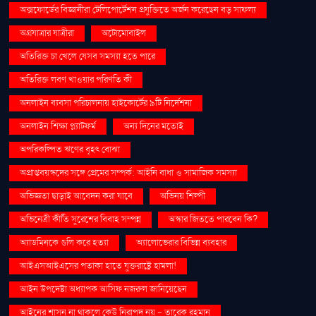
অক্সফোর্ডের বিজ্ঞানীরা টেলিপোর্টেশন প্রযুক্তিতে অর্জন করেছেন বড় সাফল্য
অগ্রযাত্রার যাত্রীরা
অটোমোবাইল
অতিরিক্ত চা খেলে যেসব সমস্যা হতে পারে
অতিরিক্ত লবণ খাওয়ার পরিণতি কী
অনলাইন ব্যবসা পরিচালনায় হাইকোর্টের ৯টি নির্দেশনা
অনলাইন শিক্ষা প্ল্যাটফর্ম
অন্য দিনের মতোই
অপরিকল্পিত ঋণের বৃহৎ বোঝা
অপ্রাপ্তবয়স্কদের সঙ্গে প্রেমের সম্পর্ক: আইনি বাধা ও সামাজিক সমস্যা
অভিজ্ঞতা ছাড়াই আবেদন করা যাবে
অভিনয় শিল্পী
অভিনেত্রী কীর্তি সুরেশের বিবাহ সম্পন্ন
অস্কার জিততে পারবেন কি?
অ্যাডমিনকে গুলি করে হত্যা
অ্যালোভেরার বিভিন্ন ব্যবহার
আইএসআইএসের পতাকা হাতে যুক্তরাষ্ট্রে হামলা!
আইন উপদেষ্টা অধ্যাপক আসিফ নজরুল জানিয়েছেন
আইনের শাসন না থাকলে কেউ নিরাপদ নয় - তারেক রহমান