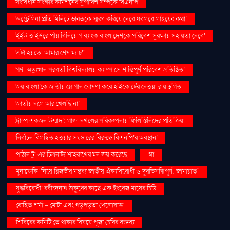
'সংবিধান সংস্কার কমিশনের সুপারিশ সম্পর্কে বিএনপি
‘অস্ট্রেলিয়া প্রতি মিনিটে ভারতকে স্মরণ করিয়ে দেবে ধবলধোলাইয়ের কথা’
‘ইইউ ও ইউরোপীয় বিনিয়োগ ব্যাংক বাংলাদেশকে পরিবেশ সুরক্ষায় সহায়তা দেবে’
‘এটা হয়তো আমার শেষ ম্যাচ’"
‘গণ–অভ্যুত্থান পরবর্তী বিশ্ববিদ্যালয় ক্যাম্পাসে শান্তিপূর্ণ পরিবেশ প্রতিষ্ঠিত’
‘জয় বাংলা’কে জাতীয় স্লোগান ঘোষণা করে হাইকোর্টের দেওয়া রায় স্থগিত
‘জাতীয় দলে আর খেলছি না’
‘ট্রাম্প একজন উন্মাদ’: গাজা দখলের পরিকল্পনায় ফিলিস্তিনিদের প্রতিক্রিয়া
‘নির্বাচন বিলম্বিত হওয়ার সংস্কারের বিরুদ্ধে বিএনপি’র অবস্থান’
‘পাঠান টু’ এর চিত্রনাট্য শাহরুখের মন জয় করেছে
‘মা
‘মুনাফেকি’ নিয়ে রিজভীর মন্তব্য জাতীয় ঐক্যবিরোধী ও দুরভিসন্ধিপূর্ণ: জামায়াত"
‘যুদ্ধবিরোধী’ রবীন্দ্রনাথ ঠাকুরের কাছে এক ইংরেজ মায়ের চিঠি
‘রোহিত শর্মা - মোটা এবং গড়পড়তা খেলোয়াড়’
‘শিবিরের কমিটি’তে থাকার বিষয়ে পূজা চেরির বক্তব্য