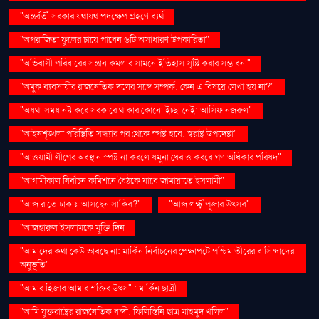
"অন্তর্বর্তী সরকার যথাযথ পদক্ষেপ গ্রহণে ব্যর্থ
"অপরাজিতা ফুলের চায়ে পাবেন ৬টি অসাধারণ উপকারিতা"
"অভিবাসী পরিবারের সন্তান কমলার সামনে ইতিহাস সৃষ্টি করার সম্ভাবনা"
"অমুক ব্যবসায়ীর রাজনৈতিক দলের সঙ্গে সম্পর্ক: কেন এ বিষয়ে লেখা হয় না?"
"অযথা সময় নষ্ট করে সরকারে থাকার কোনো ইচ্ছা নেই: আসিফ নজরুল"
"আইনশৃঙ্খলা পরিস্থিতি সন্ধ্যার পর থেকে স্পষ্ট হবে: স্বরাষ্ট্র উপদেষ্টা"
"আওয়ামী লীগের অবস্থান স্পষ্ট না করলে যমুনা ঘেরাও করবে গণ অধিকার পরিষদ"
"আগামীকাল নির্বাচন কমিশনে বৈঠকে যাবে জামায়াতে ইসলামী"
"আজ রাতে ঢাকায় আসছেন সাকিব?"
"আজ লক্ষ্মীপূজার উৎসব"
"আজহারুল ইসলামকে মুক্তি দিন
"আমাদের কথা কেউ ভাবছে না: মার্কিন নির্বাচনের প্রেক্ষাপটে পশ্চিম তীরের বাসিন্দাদের
অনুভূতি"
"আমার হিজাব আমার শক্তির উৎস" : মার্কিন ছাত্রী
"আমি যুক্তরাষ্ট্রের রাজনৈতিক বন্দী: ফিলিস্তিনি ছাত্র মাহমুদ খলিল"