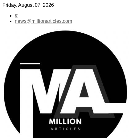
Skip
Friday, August 07, 2026
to
#
content
news@millionarticles.com