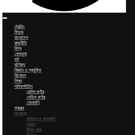
ট্রেন্ডিং
ফিচার
বাংলাদেশ
রাজনীতি
বিশ্ব
খেলাধুলা
ধর্ম
বাণিজ্য
বিজ্ঞান ও প্রযুক্তি
বিনোদন
শিক্ষা
লাইফস্টাইল
জেন্টস কর্ণার
লেডিস কর্ণার
সোনামণি
স্বাস্থ্য
অন্যান্য
সাহিত্য ও সংস্কৃতি
ভ্রমণ
ভিন্ন খবর