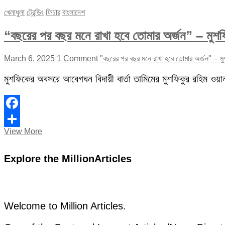
খেলাধুলা
ট্রেন্ডিং
ফিচার
বাংলাদেশ
“বছরের পর বছর মনে রাখা হবে তোমার অর্জন” – মুশ
March 6, 2025
1 Comment
"বছরের পর বছর মনে রাখা হবে তোমার অর্জন" – ম
মুশফিকের অবসরে আবেগঘন বিদায়ী বার্তা তামিমের মুশফিকুর রহিম ওয়া
Facebook
“বছরের
View More
Share
পর
বছর
Explore the MillionArticles
মনে
রাখা
হবে
তোমার
অর্জন”
–
Welcome to Million Articles.
মুশফিককে
নিয়ে