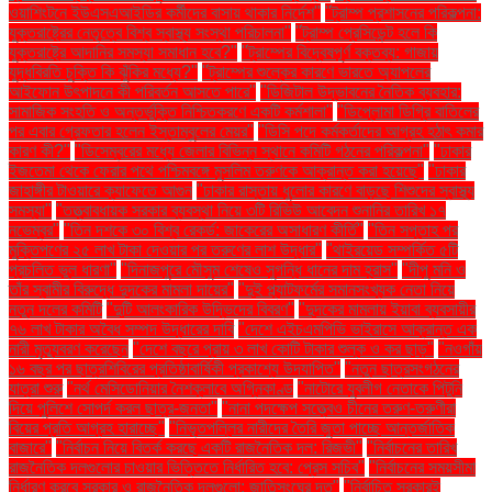
ওয়াশিংটনে ইউএসএআইডির কর্মীদের বাসায় থাকার নির্দেশ"
"ট্রাম্প প্রশাসনের পরিকল্পনা:
যুক্তরাষ্ট্রের নেতৃত্বে বিশ্ব স্বাস্থ্য সংস্থা পরিচালনা"
"ট্রাম্প প্রেসিডেন্ট হলে কি
যুক্তরাষ্ট্রে আদানির সমস্যা সমাধান হবে?"
"ট্রাম্পের বিদ্বেষপূর্ণ বক্তব্য: গাজায়
যুদ্ধবিরতি চুক্তি কি ঝুঁকির মধ্যে?"
"ট্রাম্পের শুল্কের কারণে ভারতে অ্যাপলের
আইফোন উৎপাদনে কী পরিবর্তন আসতে পারে"
"ডিজিটাল উদ্ভাবনের নৈতিক ব্যবহার:
সামাজিক সংহতি ও অন্তর্ভুক্তি নিশ্চিতকরণে একটি কর্মশালা"
"ডিপ্লোমা ডিগ্রি বাতিলের
পর এবার গ্রেফতার হলেন ইস্তাম্বুলের মেয়র"
"ডিসি পদে কর্মকর্তাদের আগ্রহ হঠাৎ কমার
কারণ কী?"
"ডিসেম্বরের মধ্যে জেলার বিভিন্ন স্থানে কমিটি গঠনের পরিকল্পনা"
"ঢাকার
ইজতেমা থেকে ফেরার পথে পশ্চিমবঙ্গে মুসলিম তরুণকে আক্রান্ত করা হয়েছে"
"ঢাকার
জাহাঙ্গীর টাওয়ারে ক্যাফেতে আগুন
"ঢাকার রাস্তায় ধুলোর কারণে বাড়ছে শিশুদের স্বাস্থ্য
সমস্যা"
"তত্ত্বাবধায়ক সরকার ব্যবস্থা নিয়ে ৩টি রিভিউ আবেদন শুনানির তারিখ ১৭
নভেম্বর"
"তিন দশকে ৩০ বিশ্ব রেকর্ড: জাকেরের অসাধারণ কীর্তি"
"তিন সপ্তাহ পর
মুক্তিপণের ২৫ লাখ টাকা দেওয়ার পর তরুণের লাশ উদ্ধার"
"থাইরয়েড সম্পর্কিত ৫টি
প্রচলিত ভুল ধারণা"
"দিনাজপুরে মৌসুম শেষেও সুগন্ধি ধানের দাম হ্রাস"
"দীপু মনি ও
তাঁর স্বামীর বিরুদ্ধে দুদকের মামলা দায়ের"
"দুই প্ল্যাটফর্মের সমানসংখ্যক নেতা নিয়ে
নতুন দলের কমিটি
"দুটি আলংকারিক উদ্ভিদের বিবরণ"
"দুদকের মামলায় ইয়াবা ব্যবসায়ীর
৭৬ লাখ টাকার অবৈধ সম্পদ উদ্ধারের দাবি
"দেশে এইচএমপিভি ভাইরাসে আক্রান্ত এক
নারী মৃত্যুবরণ করেছেন
"দেশে বছরে প্রায় ৩ লাখ কোটি টাকার শুল্ক ও কর ছাড়"
"নওগাঁয়
১৬ বছর পর ছাত্রশিবিরের প্রতিষ্ঠাবার্ষিকী প্রকাশ্যে উদযাপিত"
"নতুন ছাত্রসংগঠনের
যাত্রা শুরু
"নর্থ মেসিডোনিয়ার নৈশক্লাবে অগ্নিকাণ্ড
"নাটোরে যুবলীগ নেতাকে পিটুনি
দিয়ে পুলিশে সোপর্দ করল ছাত্র-জনতা"
"নানা পদক্ষেপ সত্ত্বেও চীনের তরুণ-তরুণীরা
বিয়ের প্রতি আগ্রহ হারাচ্ছে"
"নিভৃতপল্লির নারীদের তৈরি জুতা পাচ্ছে আন্তর্জাতিক
বাজারে"
"নির্বাচন নিয়ে বিতর্ক করছে একটি রাজনৈতিক দল: রিজভী"
"নির্বাচনের তারিখ
রাজনৈতিক দলগুলোর চাওয়ার ভিত্তিতে নির্ধারিত হবে: প্রেস সচিব"
"নির্বাচনের সময়সীমা
নির্ধারণ করবে সরকার ও রাজনৈতিক দলগুলো: জাতিসংঘের দূত"
"নির্বাচিত সরকারই