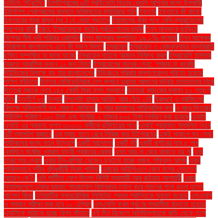
ডাউনিং স্ট্রিটের"
ইনস্টাগ্রামের ৬টি প্রাইভেসি ফিচার যেগুলি আপনার জন্য উপকারী
ইন্টার্নশিপ প্রোগ্রামের মাধ্যমে ভবিষ্যতের ক্যারিয়ার গঠন
ইফতার
ইফতারে কী খাবেন
ইফতারের সময় রাসুল (সা.) যে দোয়া পড়তেন
ইয়ামালের বাঁকা পথে মেসি-ম্যারাডোনার
স্বপ্নের বাড়ি
ইরান: ইসরায়েলকে কঠোর প্রতিশোধের হুমকি
ইলন মাস্ককে ছাড়িয়ে
বিশ্বের শীর্ষ ধনী পরিবার ওয়ালটন
ইলন মাস্কের সম্পত্তি ১৯.২% কমেছে
ইলন মাস্কের
স্টারলিংক বাংলাদেশে এলে কী সুফল মিলবে
ইসরায়েল
ইসরায়েল ও হেজবুল্লাহর যুদ্ধবিরতি
চুক্তি সম্পর্কিত যা জানা যাচ্ছে
ইসরায়েল মাইকে আজান নিষিদ্ধ করল
ইসরায়েলি হামলায়
বৈরুতে আবাসিক ভবনে ১১ জন নিহত
ইসরায়েলের সাবেক সেনা: 'গাজায় যা করেছি
উইন্ডিজের বিপক্ষে বড় হার বাংলাদেশের
উড়িরচরে পরিবার কল্যাণকেন্দ্র পরিণত হয়েছে
পুলিশ ফাঁড়িতে
উত্তর মেসিডোনিয়ায় নৈশ ক্লাবে ভয়াবহ আগুনের ঘটনায় হতাহতদের নিয়ে
উত্তরা ব্যাংক দেবে ১৪৫ কোটি টাকা নগদ লভ্যাংশ
উত্তরা ব্যাংকের মুনাফা ৫০ শতাংশ
বৃদ্ধি
উত্তীর্ণ ৮৩
উদ্ধার
উপদেষ্টা হাসান আরিফ আর বেঁচে নেই
উরুগুয়ে ও ব্রাজিলের
বিপক্ষে শক্তিশালী দল ঘোষণা মেসিদের
এ আর রহমানের পারিশ্রমিক কত
এ বছর ফিতরার
সর্বনিম্ন পরিমাণ ১১০ টাকা এবং সর্বোচ্চ ২ হাজার ৮০৫ টাকা নির্ধারণ করা হয়েছে
এআই
এআই এর প্রভাব: গুগল ৩০০০০ কর্মীকে ছাঁটাইয়ের পথে
এআই প্রযুক্তি সম্বলিত নতুন
দুটি ল্যাপটপ বাজারে
এক ম্যাচ হাতে রেখে সিরিজ জয় টাইগারদের
একই অ্যাপে সব সেবা:
পর্যটকদের জন্য নতুন উদ্যোগ
একটি আন্দোলন
একটি বই
একটি বার্গারের দাম ৫ লাখ
একদিনে সর্বোচ্চ ওমরাহ যাত্রী প্রবাহের রেকর্ড
এখন আর না খেয়ে থাকতে হয় না
এবং
তারুণ্যের দ্রোহ
এবার চীন-রাশিয়া থেকেও ছড়ানো হচ্ছে গুজব: শফিকুল আলম
এবার
পাকিস্তানে শহীদ বুদ্ধিজীবী দিবস পালিত
এবারের আইপিএলে কোন দলের নেতৃত্বে
আছেন কে?.
এবি পার্টিতে যোগ দিলেন বিশিষ্ট ব্যবসায়ী আবু রাইয়ান আশয়ারী
এয়ার
অ্যাম্বুলেন্সে ঢাকার হজরত শাহজালাল বিমানবন্দর ত্যাগ করে লন্ডনের পথে রওনা হলেন
খালেদা জিয়া
এশিয়াটিক ল্যাবরেটরিজ লিমিটেড প্রথম প্রান্তিকে মুনাফা করেছে
এসএসসি
ও সমমান পরীক্ষা শুরু হবে ১০ এপ্রিল
এসএসসি ফরম পূরণের সময়সীমা বাড়ানো হয়েছে
এ্যানিকে পাঠানো হচ্ছে বিশ্ব সাঁতারে
ওই দিন বিকেলে অলিউল্লাহকে বাড়ি থেকে তুলে