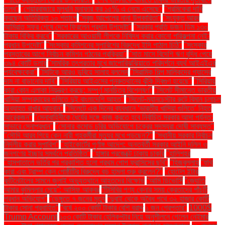
তলব"
"শেয়ারবাজারে মূলধনি মুনাফার কর ১৫% এ নেমে এসেছে"
"শ্রমিকেরা দাবি
করছেন অতিরিক্ত ১০ শতাংশ
"সবুজ আপেলের নানা উপকারিতা"
"সংযুক্ত আরব
আমিরাত সফর শেষে দেশে ফিরলেন প্রধান উপদেষ্টা"
"সরকার প্রতি ডজন ডিম ১৩০
টাকায় বিক্রি করবে"
"সরকারের আওয়ামী লীগকে নিষিদ্ধ করার কোনো পরিকল্পনা নেই:
প্রধান উপদেষ্টা"
"সংস্কার কমিশনের সুপারিশের বিরুদ্ধে ইসি পাঠাল চিঠি"
"সংস্কার
প্রস্তাবের আগে নির্বাচন কমিশন গঠনের প্রক্রিয়া"
"সাত মাসে বিদেশি ঋণ বৃদ্ধি পেয়ে
৩৯৪ কোটি ডলার
"সামরিক তৎপরতার মুখে জাপোরিঝঝিয়াতে পরিদর্শনে ব্যর্থ আইএইএর
পর্যবেক্ষকেরা"
"সিটিকে আরও ডুবিয়ে সালাহ বললেন
"সিরামিক শিল্প মালিকদের গ্যাসের
দাম না বাড়ানোর দাবি"
"সিরিয়ায় আইএসের পুনরুত্থানের ঝুঁকি দ্বিগুণ হয়েছে"
"সিরিয়ায়
কারা কোন এলাকা নিয়ন্ত্রণ করছে: সম্পূর্ণ মানচিত্র বিশ্লেষণ"
"সিলেট সীমান্তে ভারতীয়
খাসিয়া সম্প্রদায়ের গুলিতে দুই বাংলাদেশি আহত"
"সিলেট-ম্যানচেস্টার রুটে বিমান চলাচল
অব্যাহত রাখার আহ্বান"
"সিলেটে এক দিনের ব্যবধানে ‘ভারতীয় খাসিয়া গু‌লিতে’ নিহত
আরেকজন"
"সেনাবাহিনীকে ধৈর্যের সঙ্গে কাজ করতে হবে নির্বাচিত সরকার আসা পর্যন্ত:
সাভারে সেনাপ্রধান"
"সোনার কমোড চুরির অভিযোগে চক্রের সদস্যরা দোষী সাব্যস্ত"
"সৌদি আরব গিয়ে কেন নারী গৃহকর্মীরা মৃত্যুর মুখে পড়ছেন?"
"স্থানীয় সরকার নির্বাচন
নির্দলীয় করার সুপারিশ"
"হাইকোর্টের পূর্ণাঙ্গ আদেশ: অন্তর্বর্তী সরকার আইনি দলিল ও
জনগণের ইচ্ছার সমর্থনে প্রতিষ্ঠিত"
"হাঙ্গার প্রজেক্টে ঢাকায় চাকরি
"হালিশহর
"হাসপাতালে ভর্তির পর প্রকাশিত হলো প্রথম পোপ ফ্রান্সিসের ছবি"
"হিজবুল্লাহ
"হুথি
কারা এবং ট্রাম্প কেন গোষ্ঠীটির বিরুদ্ধে বড় হামলা শুরু করলেন?"
"হোটেল ইন্টার
কন্টিনেন্টালের সামনে জুলাই অভ্যুত্থানে আহতদের বিক্ষোভ
“আমি ডিভোর্সি
“জ্যোতি
আমার কুমিল্লার মেয়ে”: আসিফ আকবর
“টিসিবির পণ্য কেনার সময় ক্রেতাদের পাঁচটি
প্রধান অভিযোগ”
“ডেঙ্গুতে ৭ জনের মৃত্যু
“দুবাই থেকে অবৈধ পথে ৩২ হাজার কোটি
টাকার সোনা প্রবাহিত”
“বর্ষে ২০০ কোটি টাকার বেশি বরাদ্দ
১ জন গ্রেপ্তার"
1000$
Trump Account
১০৩ কোটি টাকার হেলিকপ্টার নিয়ে অনুশীলনে গেলেন নেইমার