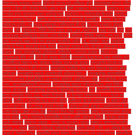
বিমানবন্দরে অবতরণ করেছে
মিনিকেট চালের দাম কেজিতে বৃদ্ধি
মিয়ানমারের জান্তা তৃতীয়
দফায় সু চির বাড়ি নিলামে বিক্রি করতে ব্যর্থ
মির্জা ফখরুলের অভিযোগ"
মুখপাত্র ও মুখ্য
সংগঠক ছাড়া অন্যান্য সকল অর্গানোগ্রাম
মুঠোফোন ও স্বর্ণালংকার ছিনতাই
মুম্বাইয়ে
বাসের ধাক্কায় নিহত ৬
মুরগির হাড় চিবানো কি আসলেই উপকারী?'
মুহাম্মদ ইউনূসের
আপিলের শুনানি শেষ
মৃত্যুর প্রাক্কালে মস্তিষ্কে কী ঘটে
মৃদু শৈত্যপ্রবাহে কাঁপছে
পঞ্চগড়
মেটা
মেট্রোরেল টিকিট বিক্রি থেকে আয় ২৪৪ কোটি টাকা
মেয়র প্রার্থী
মেসি
মেসি
রোনালদোর হ্যাটট্রিকের রেকর্ডে যোগ দিলেন"
মেসিদের নাটকীয় পরাজয় শেষ মুহূর্তে
মেসির
সঙ্গে সম্পর্কের গুঞ্জন নিয়ে মুখ খুললেন সাংবাদিক সোফি
মো. সারজিদ আলম
মোবাইলে
ইন্টারনেট স্পিড বাড়ানোর সহজ উপায়
মোহাম্মদ সালাহ চলতি মৌসুমে অবিশ্বাস্য ছন্দে
রয়েছেন
যাকে যুক্তরাষ্ট্রের অভিবাসন কর্মকর্তারা গ্রেপ্তার করেছেন
যাঁদের স্তন
ক্যানসারের ঝুঁকি বেশি
যিনি টিপু নামেও পরিচিত
যুক্তরাষ্ট্র ইয়েমেনের ইরান-সমর্থিত হুতি
বিদ্রোহীদের বিরুদ্ধে বড় আকারে সামরিক হামলা শুরু করেছে
যুক্তরাষ্ট্রে ডিমের দাম
সর্বকালের সবচেয়ে বেশি বেড়েছে
যুক্তরাষ্ট্রে পরকীয়া নিয়ে নায়ক নিরবের বিরুদ্ধে স্ত্রীর
অভিযোগ
যুক্তরাষ্ট্রে স্কুলে এলোপাতাড়ি গুলিতে নিহত ৩
যুক্তরাষ্ট্রের আন্তর্জাতিক
উন্নয়ন সংস্থা (USAID) এর প্রধান কার্যালয় ওয়াশিংটনে আজ
যুক্তরাষ্ট্রের দেওয়া
'থাড' ক্ষেপণাস্ত্রবিধ্বংসী ব্যবস্থা:
যুক্তরাষ্ট্রের বাজারে প্রতিযোগীদের চেয়ে পিছিয়ে
পড়ছে বাংলাদেশ
যুক্তরাষ্ট্রের শুল্কের প্রতিক্রিয়া হিসেবে"
যুদ্ধ
যুদ্ধকালীন সতর্কতার
মতো প্রস্তুতি নিতে হবে: প্রধান উপদেষ্টা"
যুব উন্নয়ন অধিদপ্তরে ১২০ পদের বড়
নিয়োগ
যুবলীগ ও ছাত্রলীগের ৪ নেতা আটক
যুবলীগের সাবেক সভাপতি
যে কারণে হঠাৎ
ওজন বেড়ে যায়
যেন মেঘের ভেলায় ভাসছি...
যেভাবে রেকর্ড করবেন হোয়াটসঅ্যাপ কল
যেসব কারণে রোজা ভেঙে যায়
রক্তচাপ নিয়ে কিছু আলোচনা
রক্তে হিমোগ্লোবিন বাড়াবে
যেসব খাবার
রংপুর গ্রেপ্তার নীলফামারীর সাবেক এমপি আফতাব উদ্দিন
রংপুরের আকাশে
মেঠো আবাবিল
রমজানুল মুবারক - কল্যাণের অফুরন্ত ভান্ডার
রমজানে আল্লাহর নৈকট্য
লাভের ১০ আমল
রমজানে তাকওয়া অর্জনের উপায়
রহস্য বাড়ছে সেই '২৫ হাজার বছরের
পুরোনো' পিরামিড নিয়ে
রাঙামাটির চায়না কমলা: সফল চাষের এক নতুন দিগন্ত
রাজধানীতে