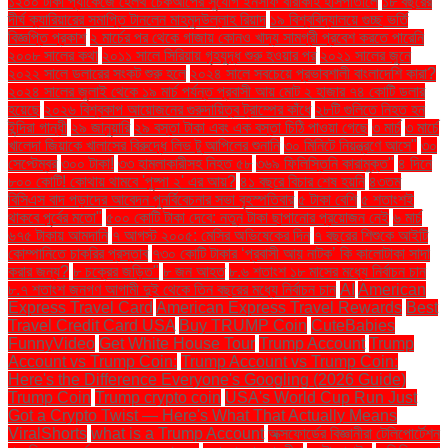
১২০০ টাকা প্যাকেজে হেলথ চেকআপের সুযোগ ইনসাফ বারাকাহ হাসপাতালে
১৮ বছরের
দীর্ঘ ক্যারিয়ারের সমাপ্তি টানলেন মাহমুদউল্লাহ রিয়াদ
১৯ বিশ্ববিদ্যালয়ে গুচ্ছ ভর্তি
বিজ্ঞপ্তি প্রকাশ
২ মার্চের পর থেকে গাজায় কোনও খাদ্য সামগ্রী প্রবেশ করতে পারেনি
২০০৮ সালের কথা
২০১১ সালে সিরিয়ায় গৃহযুদ্ধ শুরু হওয়ার পর
২০২১ সালের জুনে
২০২২ সালে ডলারের সংকট শুরু হলে
২০২৪ সালে সবচেয়ে প্রভাবশালী বাংলাদেশি কারা?
২০২৪ সালের জুলাই থেকে ১৯ মার্চ পর্যন্ত প্রবাসী আয় মোট ২ হাজার ৭৪ কোটি ডলার
হয়েছে
২০২৬ বিশ্বকাপ আয়োজনের গুরুদায়িত্ব ট্রাম্পের কাঁধে
২৮টি গুলিতে নিহত হন
ইন্দিরা গান্ধী
২৯ জানুয়ারি
২৯ বস্তা টাকা এবং এক বস্তা চিঠি পাওয়া গেছে
৩ মার্চ
৩ মার্চে
খালেদা জিয়াকে খালাসের বিরুদ্ধে লিভ টু আপিলের শুনানি
৩০ মিনিটে নিয়ন্ত্রণে আসে"
৩০
সেপ্টেম্বর
৩০০ টাকা!
৩৩ হামলাকারীসহ নিহত ৫৮
৩৬৯ ফিলিস্তিনি কারামুক্ত"
৪ দিনে
৮০০ কোটি! কোথায় থামবে 'পুষ্পা ২' এর আয়?
৪১ বছরে বিচার শেষ হয়নি
৪৩তম
বিসিএস বাদ পড়াদের আবেদন পুনর্বিবেচনার সভা বৃহস্পতিবার
৫ টাকা বেশি
৫ শতাংশই
থাকবে পূর্বের মতো"
৫০০ কোটি টাকা দেবে: নতুন টাকা ছাপানোর প্রয়োজন নেই
৬ মার্চ
৬৭৫ টাকায় আমদানি
৭ আগস্ট ২০০৫: মেসির অভিষেকের দিন
৭ বছরের শিশুকে আইটি
কোম্পানিতে চাকরির প্রস্তাব
৭৩০ কোটি টাকার ‘প্রবাসী আয় নাটক’ কি কালোটাকা সাদা
করার জন্য?
৮ চক্রের জড়িত"
৮ জন আহত
৮.৬ শতাংশ ১৮ মাসের মধ্যে নির্বাচন চান
৮.৭ শতাংশ জনগণ আগামী দুই থেকে তিন বছরের মধ্যে নির্বাচন চান
AI
American
Express Travel Card
American Express Travel Rewards
Best
Travel Credit Card USA
Buy TRUMP Coin
CuteBabies
FunnyVideo
Get White House Tour
Trump Account
Trump
Account vs Trump Coin:
Trump Account vs Trump Coin:
Here's the Difference Everyone's Googling (2026 Guide)
Trump Coin
Trump crypto coin
USA's World Cup Run Just
Got a Crypto Twist — Here's What That Actually Means
ViralShorts
what is a Trump Account
অক্সফোর্ডের বিজ্ঞানীরা টেলিপোর্টেশন