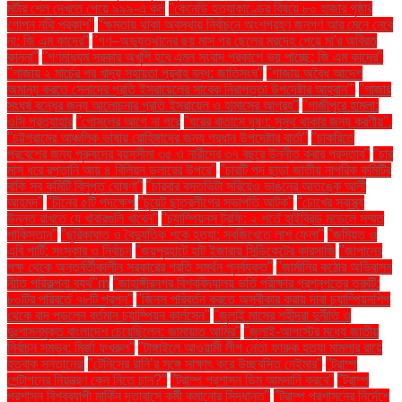
মর্টার শেল দেখতে পেয়ে ৯৯৯-এ কল
"কেনেডি হত্যাকাণ্ডের বিষয়ে ৮০ হাজার পৃষ্ঠার
গোপন নথি প্রকাশ"
"ক্ষমতায় থাকা অবস্থায় নির্বাচনে অংশগ্রহণ জনগণ আর মেনে নেবে
না: জি এম কাদের"
"গণ–অভ্যুত্থানের ছয় মাস পর ছেলের মরদেহ পেয়ে মা'র অবিরত
কান্না"
"গণমাধ্যম সরকার অখুশি হবে এমন সংবাদ প্রকাশে ভয় পাচ্ছে: জি এম কাদের"
"গাজায় ২ মার্চের পর খাদ্য সহায়তা প্রবাহ বন্ধ: জাতিসংঘ"
"গাজায় অবৈধ আদেশ
অমান্য করতে সেনাদের প্রতি ইসরায়েলের সাবেক নিরাপত্তা উপদেষ্টার আহ্বান"'
"গাজার
সংঘর্ষ বন্ধের জন্য আলোচনার প্রতি ইসরায়েল ও হামাসের আগ্রহ"
"গাজীপুরে হামলা:
ওসি প্রত্যাহার
"গোসলের আগে না পরে
"ঘরের বাতাসে দূষণ: সুস্থ থাকার জন্য করণীয়".
"চট্টগ্রামের আঞ্চলিক ভাষায় রোহিঙ্গাদের জন্য প্রধান উপদেষ্টার বার্তা"
"চাকরিতে
প্রবেশের জন্য পুরুষদের বয়সসীমা ৩৫ ও নারীদের ৩৭ বছরে উন্নীত করার প্রস্তাব"
"চার
মাস ধরে রপ্তানি আয় ৪ বিলিয়ন ডলারের উপরে"
"চারটি পদ ছাড়া জাতীয় নাগরিক কমিটির
বাকি সব কমিটি বিলুপ্ত ঘোষণা"
"চারবার বসতভিটা সরিয়েও ভাঙনের আতঙ্কে আলী
আহমদ"
"চীনের ৫টি পদক্ষেপ
"চুয়েট ছাত্রলীগের সভাপতি আটক"
"চোখের স্বাস্থ্য
উন্নত রাখতে যে খাবারগুলি খাবেন"
"চ্যাম্পিয়নস ট্রফি: ২ শর্তে হাইব্রিড মডেলে সম্মত
পাকিস্তান"
"ছুরিকাঘাত ও বৈদ্যুতিক শকে হত্যা: সবজিখেতে লাশ ফেলা"
"জমিয়ত ও
এবি পার্টি: সংস্কার ও নির্বাচন
"জয়পুরহাটে হাট ইজারায় সিন্ডিকেটের কারসাজি
"জাপানের
পক্ষ থেকে অন্তর্বর্তীকালীন সরকারের প্রতি সমর্থন পুনর্ব্যক্ত"
"জার্মানির কঠোর অভিবাসন
নীতি পরিকল্পনা ব্যর্থ"m
"জাহাঙ্গীরনগর বিশ্ববিদ্যালয় ভর্তি পরীক্ষার প্রশ্নপত্রে ত্রুটি:
৮০টির পরিবর্তে ৭৮টি প্রশ্ন"
"জিনস পরিবর্তন করতে অস্বীকার করায় দাবা চ্যাম্পিয়নশিপ
থেকে বাদ পড়লেন বর্তমান চ্যাম্পিয়ন কার্লসেন"
"জুলাই মাসের শহীদরা দুর্নীতি ও
দুঃশাসনমুক্ত বাংলাদেশ চেয়েছিলেন: জামায়াত আমির"
"জুলাই-আগস্টের মধ্যে জাতীয়
নির্বাচন সম্ভব: মির্জা ফখরুল"
"টাঙ্গাইলে আওয়ামী লীগ নেতা ফারুক হত্যা মামলার রায়ে
হতবাক সন্তানেরা
"টেনিসের রানি’র সঙ্গে সাক্ষাৎ করে উচ্ছ্বসিত নেইমার"
"ট্রাম্প
পেন্টাগনের নিয়ন্ত্রণ কেন নিতে চান?"
"ট্রাম্প প্রশাসন ডিম আমদানি করবে"
"ট্রাম্প
প্রশাসন বিশ্বব্যাপী মার্কিন দূতাবাসে কর্মী কমানোর সিদ্ধান্ত"
"ট্রাম্প প্রশাসনের নির্দেশে