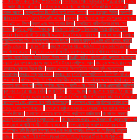
বন্দীদের মধ্যে কারা মুক্তি পেতে পারে?
ফিলিস্তিনে আল জাজিরার সম্প্রচার বন্ধ
ফুটবলে
গোলটাই থাকে বেশি মনে
ফেইসবুকে ছড়িয়ে পড়া যশোরের ভিডিওটি ছিল ‘যেমন খুশি
তেমন সাজো’
ফেব্রুয়ারিতে বিএনপির মাঠে নামার ঘোষণা
ফের উত্তাল সিরিয়া
ফেলানীর
পরিবারের দায়িত্ব নিলেন উপদেষ্টা আসিফ
ফেসবুক
ফ্যাশনে তাক লাগাতে পুরুষদের মানতে
হবে এই ১০ টিপস
ফ্রিদা এবং তার ব্যথার চিত্র
ফ্লোরিডায় নারীশক্তির মধ্যে সেরা
জায়েদ
ফ্ল্যাট ও ব্যাংক হিসাব জব্দ
বইমেলায় তৌহিদুল ইসলামের ‘বিয়ে বাড়িতে ইয়ে’
বছরের প্রথম দিনেই ‘স্বৈরাচারী অঞ্জনা’ নিয়ে ফিরছেন মনির খান
বন্ধ বহু সড়ক
বরিশালে
চ্যাম্পিয়নদের বরণ জনসমুদ্রের আনন্দ উৎসব
বর্তমানে বায়ুদূষণ এমন এক ভয়াবহ পর্যায়ে
পৌঁছে গেছে যে
বললেন ট্রাম্প
বস্ত্র ও পোশাক খাতে গ্যাসের দাম বাড়ানোর পরিকল্পনা
স্থগিতের আহ্বান
বাকৃবিতে ১২০০ শিক্ষার্থীর অংশগ্রহণে ছাত্রশিবিরের গণইফতার
বাঙালি
জাতির আত্মগৌরবের মহান বিজয় দিবস আজ
বাঙালি নারীর পোশাক এবং ফ্যাশন সচেতনতা
বাঙালি হিন্দু সম্প্রদায়ের অন্যতম ধর্মীয় উৎসব লক্ষ্মীপূজা আজ
বাচ্চাকে খাওয়ানোর সময়
মোবাইল ফোনের বিকল্প কী?
বাজারে এসেছে গিগাবাইটের কৃত্রিম বুদ্ধিমত্তাযুক্ত
মাদারবোর্ড
বাজারে খেজুরের দাম ১
বাজারে নতুন স্টাইলিশ স্মার্টফোন ইনফিনিক্স হট ৫০
প্রো প্লাস
বাণিজ্য উপদেষ্টা শেখ বশিরউদ্দীন বলেছেন
বাবা-মায়ের অনুমতি ছাড়া ফেসবুক
ব্যবহার করা যাবে না
বার্ষিক সর্বোচ্চ বেতন ১ কোটি ৭ লাখ টাকা"
বাংলা একাডেমি সাহিত্য
পুরস্কার ২০২৪ পাচ্ছেন যাঁরা
বাংলা নিউজ
বাংলা সিনেমা
বাংলাদেশ জামায়াতে ইসলামের
আমির ডা. শফিকুর রহমান বলেছেন
বাংলাদেশ টেলিযোগাযোগ নিয়ন্ত্রণ কমিশন (বিটিআরসি)
চেয়ারম্যান মো. এমদাদ উল বারী জানিয়েছেন
বাংলাদেশ থেকে গার্মেন্টসের অর্ডার চলে
যাচ্ছে ভারত ও পাকিস্তানে
বাংলাদেশ ব্যাংক সরকারি ও বেসরকারি সব ব্যাংক শাখাকে
নির্দেশ দিয়েছে
বাংলাদেশ ভারতের কাছে তীব্র প্রতিবাদ জানিয়েছে
বাংলাদেশ সরকার
তারল্য সংকটে থাকা ছয় ব্যাংককে ২২
বাংলাদেশকে কারও ‘চোখ রাঙানো’ গ্রহণযোগ্য নয়
বাংলাদেশে আগামী জাতীয় নির্বাচন কবে হবে
বাংলাদেশে খুব জনপ্রিয় ৩০ রকম ভর্তা
বাংলাদেশে দুটি বিখ্যাত মানুষের নাম এক হওয়া সত্ত্বেও তাঁদের মধ্যে কিছুটা পার্থক্য
রয়েছে
বাংলাদেশে ধর্মীয় সংখ্যালঘুদের ওপর নির্যাতন যুক্তরাষ্ট্রের জন্য একটি বড়