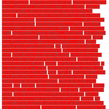
সদস্যকে কুপিয়ে হত্যা
খেজুর দিয়ে ইফতার করা কেন ভালো
খেলাফত মজলিসের বিক্ষোভ:
ধর্ষকের ‘প্রকাশ্যে শাস্তি’ দাবিতে বায়তুল মোকাররম এলাকায় প্রতিবাদ
গণতন্ত্র মঞ্চ
কুড়িগ্রামের রৌমারীতে রাষ্ট্র সংস্কার আন্দোলনের কৃষক সমাবেশে হামলার নিন্দা
জানিয়েছে।
গণমাধ্যম সংস্কার কমিশন প্রধান উপদেষ্টার কাছে প্রতিবেদন জমা দিল
গতকাল বৃহস্পতিবার সন্ধ্যায়
গাজায় ইসরাইলের হামলার মধ্যে ৮০০ কোটি ডলারের অস্ত্র
সহায়তা ঘোষণা যুক্তরাষ্ট্রের
গাজায় ইসরায়েলি হামলায় ১৭ জন নিহত
গাজায় দ্বিতীয়
ধাপের যুদ্ধবিরতি আলোচনা: অনিশ্চয়তার মাঝে পরিস্থিতি
গাজায় যুদ্ধবিরতি চুক্তির শর্ত
অনুযায়ী
গাজায় যুদ্ধবিরতি: ইসরায়েল নাকি হামাস—কোন পক্ষ জিতল
গাজায় যুদ্ধবিরতির
বিষয়ে ভালোই আলোচনা চলছে
গাজার জাবালিয়ায় ৪৮ ঘণ্টায় ৫০ শিশুর মৃত্যু
গাজীপুরে
ঈদের ছুটি বাড়ানোর দাবিতে শ্রমিকদের দেড় ঘণ্টার বিক্ষোভ ও অবরোধ
গাজীপুরে
ঝুটগুদামের আগুন দুই ঘণ্টার চেষ্টায় নিয়ন্ত্রণে
গাড়ি
গাড়িচাপায় বুয়েট শিক্ষার্থীর মৃত্যু:
একমাত্র সন্তানের প্রয়াণে মায়ের অশ্রু থামছে না
গায়ে তেল দেওয়ার সঠিক সময়
কখন?"
গার্মেন্ট সেক্টরে নতুন করে অস্থিরতা সৃষ্টির ষড়যন্ত্র
গুগল ফোন নম্বর কেন চায়
গোয়ালন্দে মা ইলিশ রক্ষায় অভিযানে ট্রলারে উদ্ধার আগ্নেয়াস্ত্র
গ্যাসের দাম বৃদ্ধি
পোশাক খাতে উদ্বেগের সৃষ্টি করেছে
গ্রেফতার
ঘন কুয়াশায় বেড়েছে শীতের অনুভূতি
ঘন
ঘন আঙুল মটকালে হতে পারে যে ক্ষতি
ঘরে বসেই ভ্রুর আকার ঠিক করার সহজ পদ্ধতি
ঘাড় ব্যথা কমানোর জন্য সহজ ব্যায়াম
ঘূর্ণিঝড়
ঘূর্ণিঝড় দানা
চট্টগ্রামে আইনজীবী হত্যায়
: যৌথ বাহিনীর অভিযানে গ্রেপ্তার ২০
চট্টগ্রামে ছিনতাইয়ের আতঙ্ক
চট্টগ্রামের
টেরিবাজারে পোশাকের গুদামে আগুন লাগার ঘটনা
চলতি মাসেই হবে প্রথম চন্দ্র ও
সূর্যগ্রহণ
চাকরি
চাকরির খবর
চামড়ার মানিব্যাগ আসল কি না কীভাবে বুঝবেন?
চারপাশের
বাস্তবতা বদলে দিচ্ছে যে জনপ্রিয় প্রযুক্তিগুলো
চিন্ময় কৃষ্ণ দাস
চীনে নতুন ভাইরাসের
প্রাদুর্ভাব
চীনে প্রবীণদের যত্নে এআই প্রযুক্তির দিকে ঝুঁকছে সরকার
চীনের নতুন
জ্বালানির উৎস থেকে ৬০ হাজার বছরের বিদ্যুতের চাহিদা পূরণ হবে
চীনের মতে
চুরির
স্থান স্বরাষ্ট্র উপদেষ্টা লেফটেন্যান্ট জেনারেল (অব.) মো. জাহাঙ্গীর আলম চৌধুরীর বাসা
থেকে এক কিলোমিটারের মধ্যে।
চুল বড় করার জন্য সেরা তেল
চৌদ্দগ্রামে বন্ধুর প্রেমে