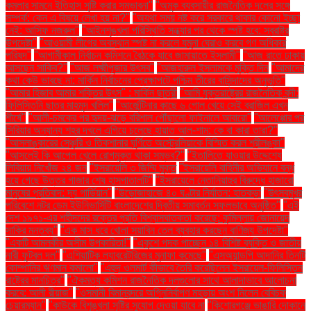
কমলার সামনে ইতিহাস সৃষ্টি করার সম্ভাবনা"
"অমুক ব্যবসায়ীর রাজনৈতিক দলের সঙ্গে
সম্পর্ক: কেন এ বিষয়ে লেখা হয় না?"
"অযথা সময় নষ্ট করে সরকারে থাকার কোনো ইচ্ছা
নেই: আসিফ নজরুল"
"আইনশৃঙ্খলা পরিস্থিতি সন্ধ্যার পর থেকে স্পষ্ট হবে: স্বরাষ্ট্র
উপদেষ্টা"
"আওয়ামী লীগের অবস্থান স্পষ্ট না করলে যমুনা ঘেরাও করবে গণ অধিকার
পরিষদ"
"আগামীকাল নির্বাচন কমিশনে বৈঠকে যাবে জামায়াতে ইসলামী"
"আজ রাতে ঢাকায়
আসছেন সাকিব?"
"আজ লক্ষ্মীপূজার উৎসব"
"আজহারুল ইসলামকে মুক্তি দিন
"আমাদের
কথা কেউ ভাবছে না: মার্কিন নির্বাচনের প্রেক্ষাপটে পশ্চিম তীরের বাসিন্দাদের অনুভূতি"
"আমার হিজাব আমার শক্তির উৎস" : মার্কিন ছাত্রী
"আমি যুক্তরাষ্ট্রের রাজনৈতিক বন্দী:
ফিলিস্তিনি ছাত্র মাহমুদ খলিল"
"আর্জেন্টিনার কাছে ৬ গোল খেয়ে সেই ব্রাজিল এখন
শীর্ষে"
"আলী-চমকের পর হৃদয়-ঝড়ে বরিশাল পৌঁছালো ফাইনালে আবারো"
"আলেপ্পোর পর
সিরিয়ার অন্যান্য শহর দখলে এগিয়ে চলেছে হায়াত আল-শাম: কে বা কারা তারা?"
"আসলাঙ্কারের সেঞ্চুরি ও তিকশানার ঘূর্ণিতে অস্ট্রেলিয়াকে বিস্মিত করল শ্রীলঙ্কা"
"আসলেই কি আপেল খেলে রোগমুক্ত থাকা সম্ভব?"
"ইতালিতে যাওয়ার উদ্দেশ্যে
লিবিয়ায় নিখোঁজ ২৪ জন
"ইসরায়েলি ৩ জিম্মি মুক্ত
"ইসরায়েলি বাহিনীর অভিযানে বন্ধ
হয়ে গেছে উত্তর গাজার শেষ হাসপাতালটি"
"ইসরায়েলে নেতানিয়াহুর বিরুদ্ধে হাজারো
মানুষের প্রতিবাদ: দ্য গার্ডিয়ান"
"উড়োজাহাজে ৪০ ঘণ্টার নির্যাতন: হাতকড়া
"উৎসবমুখর
পরিবেশে নটর ডেম ইউনিভার্সিটি বাংলাদেশের দ্বিতীয় সমাবর্তন সফলভাবে অনুষ্ঠিত"
"এই
দেশ ১৯৭১-এর শহীদদের রক্তের প্রতি বিশ্বাসঘাতকতা করেছে: কুমিল্লায় জোনায়েদ
সাকির মন্তব্য"
"এক মাস ধরে খোলা সয়াবিন তেল ব্যবহার করছেন বাণিজ্য উপদেষ্টা"
"একটি আমলকীর অসীম উপকারিতা!"
"একুশে পদক পাচ্ছেন ১৪ বিশিষ্ট ব্যক্তি ও জাতীয়
নারী ফুটবল দল"
"এশিয়াটিক ল্যাবরেটরিজের মুনাফা কমেছে"
"এসঅ্যান্ডপি আদানির তিনটি
কোম্পানির ঋণমান কমালো"
"এহুদ ওলমার্ট কীভাবে তৈরি করেছিলেন ইসরায়েল-ফিলিস্তিন
রাষ্ট্রের মানচিত্র"
"ঐকমত্য কমিশন রাজনৈতিক দলগুলোর সাথে আলাদাভাবে আলোচনা
করবে: আলী রীয়াজ"
"ওসমানী বিমানবন্দরে অগ্নিনির্বাপণ মহড়ায় অংশ নিলেন বেবিচক
চেয়ারম্যান"
"কাউকে বিশৃঙ্খলা সৃষ্টির সুযোগ দেওয়া যাবে না
"কিশোরগঞ্জে ভাঙারি দোকানে