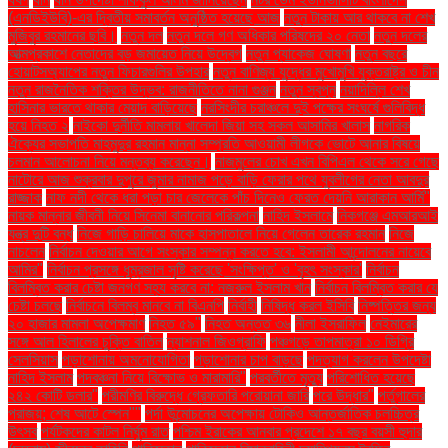
(এনডিইউবি)-এর দ্বিতীয় সমাবর্তন অনুষ্ঠিত হয়েছে আজ
নতুন টাকায় আর থাকবে না শেখ
মুজিবুর রহমানের ছবি।
নতুন দল
নতুন দলে গণ অধিকার পরিষদের ২০ নেতা
নতুন দলের
আত্মপ্রকাশে নেতাদের বড় জমায়েত নিয়ে উদ্বেগ
নতুন প্যাকেজ ঘোষণা
নতুন বছরে
হোয়াটসঅ্যাপের নতুন ফিচারগুলির উপহার
নতুন বাণিজ্য যুদ্ধের মুখোমুখি যুক্তরাষ্ট্র ও চীন
নতুন রাজনৈতিক শক্তির উদ্ভব: রাজনীতিতে নানা গুঞ্জন
নতুন স্বপ্ন
নয়াদিল্লি শেখ
হাসিনার ভারতে থাকার মেয়াদ বাড়িয়েছে
নরসিংদীর চরাঞ্চলে দুই পক্ষের সংঘর্ষে গুলিবিদ্ধ
হয়ে নিহত ২
নাইকো দুর্নীতি মামলায় খালেদা জিয়া সহ সকল আসামির খালাস
নাগরিক
ঐক্যের সভাপতি মাহমুদুর রহমান মান্না সম্প্রতি আওয়ামী লীগকে ভোটে আনার বিষয়ে
চলমান আলোচনা নিয়ে মন্তব্য করেছেন।
নাজমুলের চোখ এখন বিপিএল থেকে সরে গেছে
নাটোরে আজ শুক্রবার দুপুরে জুমার নামাজ পড়ে বাড়ি ফেরার পথে যুবলীগের নেতা আবদুর
রাজ্জাক
নাফ নদী থেকে ধরা পড়া চার জেলেকে পাঁচ দিনেও ফেরত দেয়নি আরাকান আর্মি"
নায়ক মান্নার জীবনী নিয়ে সিনেমা বানানোর পরিকল্পনা
নাহিদ ইসলামে
নিকগঞ্জে এমআরআই
যন্ত্র দুটি বন্ধ
নিজে গাড়ি চালিয়ে মাকে হাসপাতালে নিয়ে গেলেন তারেক রহমান
নিজে
নাচলেন
নির্বাচন দেওয়ার আগে সংস্কার সম্পন্ন করতে হবে: ইসলামী আন্দোলনের নায়েবে
আমির"
নির্বাচন প্রসঙ্গে ধূম্রজাল সৃষ্টি করেছে 'সংক্ষিপ্ত' ও 'বৃহৎ সংস্কার'
নির্বাচন
বিলম্বিত করার চেষ্টা জনগণ সহ্য করবে না: নজরুল ইসলাম খান
নির্বাচন বিলম্বিত করার যে
চেষ্টা চলছে
নির্বাচনে বিলম্ব মানবে না বিএনপি
নির্বাহী
নিষিদ্ধ করল ইসিবি
নিষ্পত্তির জন্য
২০ হাজার মামলা অপেক্ষমাণ
নিহত ৫৯"
নিহত অন্তত ৩৬
নীলা ইসরাফিল
নেইমারের
সঙ্গে আল হিলালের চুক্তি বাতিল
ন্যাশনাল জিওগ্রাফি
পঞ্চগড়ে তাপমাত্রা ১০ ডিগ্রি
সেলসিয়াস
পড়াশোনায় অমনোযোগিতা
পড়াশোনার চাপ বাড়ছে
পদত্যাগ করলেন উপদেষ্টা
নাহিদ ইসলাম
পদবঞ্চনা নিয়ে বিক্ষোভ ও মারামারি"
পরবর্তীতে মৃত্যু
পরিশোধিত হয়েছে
২৪২ কোটি ডলার"
পরীমণির বিরুদ্ধে গ্রেফতারি পরোয়ানা জারি
পরে উদ্ধার"
পর্তুগালের
পরাজয়; শেষ আটে স্পেন""
পর্দা উন্মোচনের অপেক্ষায় টোকিও আন্তর্জাতিক চলচ্চিত্র
উৎসব
পর্যটকদের কাটল নির্ঘুম রাত
পশ্চিম ইরাকের আনবার প্রদেশে ১৭ বছর বয়সী হুদার