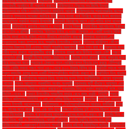
(ছদ্মনাম) জীবনের কাহিনি
পাকিস্তান
পাকিস্তান বিমানবাহিনী চ্যাম্পিয়নস ট্রফির
উদ্বোধনী অনুষ্ঠানে কী প্রদর্শন করবে?
পাকিস্তানে ট্রেনের সব জিম্মি উদ্ধার
পাকিস্তানের দক্ষিণ ওয়াজিরিস্তানে কারফিউ আরোপ
পাকিস্তানের প্রধানমন্ত্রীর খালেদা
জিয়াকে সুস্থতার শুভেচ্ছা জানিয়ে চিঠি
পাচার হওয়া অর্থ ফিরিয়ে আনার জন্য কানাডার
সহযোগিতা প্রার্থনা প্রধান উপদেষ্টার
পাঠ্যবই বিতরণের আগে নোট-গাইড ছাপা বন্ধের
নির্দেশ
পাঠ্যবইয়ে র‍্যাপার সেজান ও হান্নান
পায়ের শিকল
পারমাণবিক আলোচনায় ইরানের
পাশে চীন ও রাশিয়া
পিকাসোর ‘উইমেন উইথ এ ওয়াচ’ নিলামে ১৪ কোটি ডলারে বিক্রি
পিঠের ব্যথা থেকে মুক্তি পেতে কীভাবে মোকাবিলা করবেন
পিলখানা হত্যাকাণ্ডের
পুনঃতদন্ত দ্রুত সম্পন্ন হবে: স্বরাষ্ট্র উপদেষ্টার ঘোষণা"
পুতিনের হানিট্র্যাপ কৌশল
পুতুলের বিরুদ্ধে চিঠি এখনও পায়নি পররাষ্ট্র মন্ত্রণালয়
পুরুষ যখন বাবা হন
পুরুষদের জন্য
শরীর সুস্থ রাখতে প্রয়োজনীয় খাবার
পুলিশকে হামলা করে ছিনিয়ে নেয়ার চেষ্টা"
পেছনে
ফেললেন রদ্রি
পেনাল্টি মিসের ম্যাচে রিয়ালের জয়
পেঁয়াজ ছাড়া রান্না!
পোষা কুকুরের জন্য
বিয়ে ভাঙলেন কনে!
প্রতারণা ঠেকাতে নতুন ভেরিফিকেশন ফিচার চালু করছে টেলিগ্রাম
প্রতি কেজি শুকনা শজন পাতা ৩৫০ থেকে ৪০০ টাকায় বিক্রি হয়।
প্রতিটি ব্যাংক শাখায়
স্কুল ব্যাংকিং চালুর জন্য একটি শিক্ষাপ্রতিষ্ঠান প্রতিষ্ঠা করতে হবে
প্রতিদিন ডিম খাওয়া:
ভালো না মন্দ
প্রতিষ্ঠানের প্রভাব নিয়ে গবেষণার জন্য তিন অর্থনীতিবিদ নোবেল পুরস্কার
পেলেন"
প্রথম আলোতে প্রকাশিত সংবাদ অনুযায়ী
প্রথমবার জুটি বাঁধছেন আয়ুষ্মান এবং
রাশমিকা
প্রথমবার বিমানে ভ্রমণ করছেন? প্রথমবার বিমানে ভ্রমণ করছেন? সঙ্গে যেসব
জিনিস নেবেন না
প্রধান উপদেষ্টার সময়সীমা মাথায় রেখে কাজ করছি: সিইসি"
প্রধান
নির্বাচন কমিশনার (সিইসি) এ এম এম নাসির উদ্দিন বলেছেন
প্রযুক্তি
প্রযুক্তি ব্যবহার
প্রশ্ন ইসলামী আন্দোলনের"
প্রাইমমুভার ও ট্রেইলরশ্রমিকদের আবারও কর্মবিরতি
প্রায়
১৯ লাখের মতো মানুষ
প্রায় এক মাস হলো
ফজলে করিমের দুই ছেলের বিদেশ যাওয়ার
ওপর নিষেধাজ্ঞা
ফাঙ্গাস বা ছত্রাকের আক্রমণ রোধের জন্য যা করতে হবে
ফার্মের ডিম না
দেশি ডিম: পুষ্টি ও উপকারিতায় কোনটি এগিয়ে?
ফার্মের মুরগির ডিমের দাম বৃদ্ধি
ফিজিওথেরাপি -গুরুত্বপূর্ণ চিকিৎসা পদ্ধতি
ফিফার বর্ষসেরা ভিনিসিয়ুস জুনিয়র
ফিলিস্তিনি