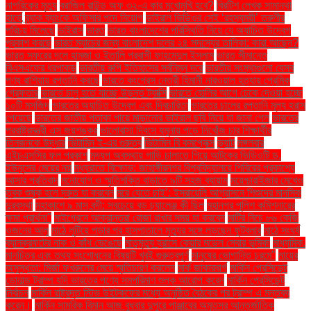
নাগরিকের মৃত্যু
ব্রাজিল রাউন্ড অফ ৩২-এ কার মুখোমুখি হবে?
ব্রিটিশ লেখক সামান্থা
হার্ভে
ব্র্যাক ব্যাংকে অফিসার পদে নিয়োগ
ভাইরাল ভিডিওর সেই ‘রহস্যময়ী’ তরুণীর
পরিচয় মিলেছে
ভাইরাস
ভারত
ভারত বাংলাদেশের পরিস্থিতি নিয়ে যে অযাচিত উদ্বেগ
প্রকাশ করছে
ভারত ম্যাচের জন্য বাংলাদেশ দলের ২৪ সদস্যের তালিকা: কারা আছেন?
ভারত সফরের দলে হামজা ও ইতালি প্রবাসী ফাহমেদুল ইসলাম
ভারত সীমান্তে
বিএসএফের ধরপাকড়
ভারতীয় রুপি ইতিহাসের সর্বনিম্ন দরে
ভারতীয় সংস্থাগুলো যেসব
পণ্য রাশিয়ায় রপ্তানি করছে
ভারতে কংগ্রেস নেত্রী হিমানী নারওয়াল হত্যায় প্রেমিক
গ্রেফতার
ভারতে চালু হতে যাচ্ছে উড়ন্ত ট্যাক্সি
ভারতে হোলির আগে ঢেকে দেওয়া হচ্ছে
১০টি মসজিদ
ভারতের অযাচিত উদ্বেগ এবং দ্বিচারিতা
ভারতের চালের রপ্তানি মূল্য হ্রাস
পেয়েছে
ভারতের জাতীয় পতাকা পায়ে মাড়ানোর ভাইরাল ছবি নিয়ে যা জানা গেল
ভারতের
পররাষ্ট্রমন্ত্রী এস জয়শঙ্কর
ভালোবাসা দিবসে যমুনায় পড়ে নিখোঁজ চার শিক্ষার্থীর
তিনজনকে উদ্ধার
ভিটামিন ই-এর গুরুত্ব
ভিটামিন বি কমপ্লেক্স
ভ্যাট
মঙ্গলবার
এইচএসসির ফল প্রকাশ
মদ্যপ অবস্থায় গাড়ি চালাতে গিয়ে আটকের ভিডিওটি ড.
ইউনূসের মেয়ের নয়
মধ্যরাতে বিক্ষোভ: জাহাঙ্গীরনগর বিশ্ববিদ্যালয়ে শিবিরের প্রকাশ্যে
আসার প্রতিবাদ
মনোযোগ ও স্মৃতিশক্তি বাড়াতে ৯টি সহজ ব্যায়াম
ময়েশ্চারাইজার মেখেও
ত্বক শুষ্ক হলে দ্রুত যা করবেন
মরে যেতে চাই’: ইসরায়েলি আগ্রাসনে শিশুদের মানসিক
দুরবস্থা
মহাকাশে ৯ মাস বন্দী: সবচেয়ে বড় চ্যালেঞ্জ কী ছিল
মহানগর পুলিশ কমিশনারের
ক্ষমা প্রার্থনা"
মাইগ্রেনে আক্রান্তরা রোজা রাখার সময় যা করবেন
মাটির নিচে ৮৬ কেজি
ওজনের আলু
মাঠে লুটিয়ে পড়ার পর হাসপাতালে মৃত্যুর সঙ্গে লড়ছেন ফুটবলার
মাঠে সংঘর্ষ
ব্যানক্রফটের নাক ও কাঁধ ভেঙেছে
মাতৃমৃত্যু হ্রাসে কেয়ার মডেল সেবার ভূমিকা
মাধ্যমিক.
মানচিত্র এবং তথ্য সংশোধনের বিষয়টি খুবই গুরুত্বপূর্ণ
মানুষের ভোগান্তি চরমে"
মায়ের
অসুস্থতা: মির্জা ফখরুলের মেয়ে স্মৃতিচারণ করলেন
মার্ক জাকারবার্গ
মার্কিন প্রেসিডেন্ট
ডোনাল্ড ট্রাম্প যদি ভারতের পণ্যে সমপরিমাণ শুল্ক আরোপ করেন
মার্কিন প্রেসিডেন্ট
নির্বাচন
মার্কিন রাষ্ট্রদূত স্টিভ উইটকফের মধ্যে অনুষ্ঠিত বৈঠকের পর ট্রাম্প এ মন্তব্য
করেন।
মার্কিন সামরিক বিমান আজ বুধবার দুপুরে পাঞ্জাবের অমৃতসর আন্তর্জাতিক