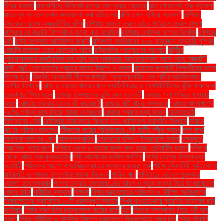
তীব্র যানজট
রাজধানীতে মিনিকেট চালের দাম আরও বেড়েছে
রাত পোহালেই শুরু বইমেলা
রাতে ঘুম না এলে কোন কাজগুলো করা উচিত নয়
রানি তখন এগিয়ে আসেন"
রাশিয়া-
ইউক্রেন যুদ্ধে অস্ত্র বিক্রি বৃদ্ধি
রাশিয়ায় বহুতল ভবনে ৯/১১ স্টাইলে ড্রোন হামলা
রাশিয়ায় যে বাঙালি বিপ্লবীকে হত্যা করা হয়েছিল
রাশিয়ার ওখটস্ক সাগরে নিখোঁজ
রাশিয়ার
দাবি
রাষ্ট্র সংস্কার অতিরিক্ত জরুরি
রাষ্ট্রপতি সংবিধানের ১০৬ অনুচ্ছেদ অনুযায়ী সুপ্রিম
কোর্টের মতামত চেয়ে রেফারেন্স পাঠান
রাষ্ট্রপতির পদত্যাগের আহ্বান
রাষ্ট্রীয়
পৃষ্ঠপোষকতায় রাজনৈতিক দল গঠন হলে সরকারের গ্রহণযোগ্যতা হ্রাস পাবে: রিজভী"
রাস্ট বেল্টে শেষ মুহূর্তের প্রচারে ব্যস্ত ট্রাম্প ও কমলা
রাহাতের কনসার্টে শিক্ষার্থীদের জন্য
বিশেষ ছাড়
রিজভী: আওয়ামী লীগের কর্মসূচি 'অনুশোচনাহীন এক নারীর আর্তচিৎকার'
রোগীরা বিপাকে
রোজ ৫ ধরনের খাবার খেলে ফ্যাটি লিভার ও হেপাটাইটিসের ঝুঁকি থাকবে না
রোজাদার শিশুর যত্ন
রোজায় ইসবগুলের ভুসি কেন খাবেন?
রোজায় গলা শুকিয়ে যাওয়ার
কারণ
রোজায় ত্বকের যত্নে কী করবেন?
রোজায় নারী বাঁচুক সুস্থতায়
রোজার খাদ্যপণ্যে
৭৫% পর্যন্ত ছাড় দিচ্ছে আরব দেশগুলো
রোজার প্রকার সমূহ জানুন
রোনালদোই
ইতিহাসের সেরা
রোহিঙ্গারা মিয়ানমারে ফিরতে চায়: জাতিসংঘ মহাসচিব উখিয়ায়
র্তমানে
ঋণের পরিমাণ বাড়লেও
র্যটকদের কঠোর বিধিনিষেধে সেন্ট মার্টিন দ্বীপ ভ্রমণ
লাল কার্ড
লালশাক লাল হয় কেন
লালশাপলারবিল'
লেবাননের দক্ষিণে ইসরায়েলি হামলা
লোকমুখে
প্রচলিত 'খনার বচন'
শনিবার থেকে ৯ মাসের জন্য বন্ধ হচ্ছে সেন্টমার্টিন ভ্রমণ
শনিবার
থেকে রোজা শুরু যুক্তরাষ্ট্রে
শমী কায়সারের জামিন স্থগিত
শর্ষের তেলের উপযুক্ততা
কতটা?
শহিদদের স্মরণে গণতান্ত্রিক ছাত্র সংসদের যাত্রা শুরু
শহীদ বুদ্ধিজীবী স্মৃতিসৌধে
রাষ্ট্রপতি ও প্রধান উপদেষ্টার শ্রদ্ধা নিবেদন
শাকিব খান
শান্তিতে নোবেল পুরস্কার
ঘোষণা হবে শুক্রবার
শাপলা চত্বরে হত্যাকাণ্ডের কারণ ও মৃত্যু সংখ্যা নিয়ে যা জানালেন
প্রেস সচিব
শারীরিক সুস্থতা
শিক্ষক
শিক্ষা মন্ত্রণালয়ের পরিদর্শন ও নিরীক্ষা অধিদপ্তর
শিক্ষাক্ষেত্রে প্রযুক্তির ১০টি গুরুত্বপূর্ণ ব্যবহার
শিখর ধাওয়ান-হুমা কুরেশির অন্তরঙ্গ ছবি
ভাইরাল
শিবির সভাপতির ছাত্রদলকে কঠোর বার্তা
শিল্প
শিশুকে স্তন্যদান নিয়ে ৭টি ভুল
ধারণা
শিশুর শারীরিক ও মানসিক বিকাশে গুরুত্বপূর্ণ দিকগুলোতে নজর দিন
শিশুর হাঁপানি