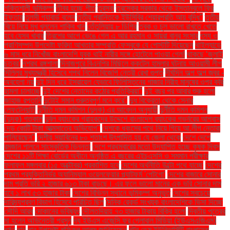
শক্তিশালী ভূমিকম্প
তীব্র হচ্ছে শীত
তুরস্ক
তুরস্কের সরকার থেকে ইস্তানবুলে ফ্রি
ইফতার
তুলসী গ্যাবার্ড বলেন
তৃতীয় প্রান্তিকে ইউসিবির শেয়ারপ্রতি আয় বৃদ্ধি"
তৃতীয়
বিয়ে নিয়ে মুখ খুললেন শাকিব খান
তেঁতুলিয়ায় ৮ ডিগ্রি
ত্বক ও চুল ভালো রাখতে খেতে
হবে যেসব খাবার
ত্রিশের আগে ভেঙে গেল এ আর রহমান ও সায়রা বানুর সংসার
ৎস্য ও
প্রাণিসম্পদ উপদেষ্টা ফরিদা আখতার সম্প্রতি ফেসবুকে যে পোস্টটি দিয়েছেন
থাইল্যান্ডে
৬ মাস ধরে নিখোঁজ বাংলাদেশি যুবক থাই নারীর সঙ্গে হোটেলে পাওয়া গেল!
থাকছে ‘জুলাই
চত্বর’
দশরথ রঙ্গশালা
দিনাজপুরে বিএনপির মিছিলে ককটেল হামলার ঘটনায় আওয়ামী লীগ
দিল্লির মুখ্যমন্ত্রী হিসেবে শপথ নিলেন বিজেপি নেত্রী রেখা গুপ্ত
দীর্ঘদিন অল্প অল্প জ্বর -
অবহেলা নয়
দুই দিন ধরে ইসরায়েল যেভাবে ফিলিস্তিনের গাজার নিরীহ মানুষের ওপর বর্বর
হামলা চালাচ্ছে
দুই দেশের নেতাদের কঠোর প্রতিক্রিয়া"
দুই বছর পর আবার শুরু হলো
জাহাজ রপ্তানি
দুটোই সমান গুরুত্বপূর্ণ মনে করে"
দুধ বিক্রেতা থেকে সেনার
লেফটেন্যান্ট!
দুর্নীতি দমন কমিশন (দুদক) এর আবেদন অনুযায়ী
দুর্নীতি দমন কমিশন
(দুদক) গতকাল
দুর্বল ব্যাংকের গ্রাহকদের উদ্দেশে বাংলাদেশ ব্যাংকের গভর্নরের আশ্বাস
দেড় কোটি টাকা আত্মসাতের অভিযোগ"
দেশকে ধ্বংসের পথে নিয়ে গিয়ে আ.লীগ নেতারা
পালিয়েছেন"
দেশীয় সয়াবিনের ৮০ শতাংশ উৎপাদিত হয় যে জেলা থেকে
দেশে দেশে
রমজান পালনে সাংস্কৃতিক ভিন্নতা
দেশে প্রথমবারের মতো উদযাপিত হচ্ছে কৃষক দিবস
দেশের ১১টি শিক্ষা বোর্ডের অধীনে অনুষ্ঠিত এ বছরের এইচএসসি ও সমমান পরীক্ষার
ফলাফল মঙ্গলবার (১৫ অক্টোবর) প্রকাশিত হবে
দেশের অর্থনীতি উল্টো পথে যাচ্ছে
দেশের
প্রথম প্রযুক্তিনির্ভর অ্যানিম্যাল ওয়েলফেয়ার প্ল্যাটফর্ম 'পেটগো'
দেশের বাজারে সোনার
দাম প্রতি ভরি ২ হাজার ৬১৩ টাকা বাড়ছে। এর ফলে ভালো মানের এক ভরি সোনার দাম
হবে ১ লাখ ৫৩ হাজার টাকা
দেশের বিভিন্ন স্থানে ভূমিকম্প অনুভূত
দেশের সবচেয়ে
দারিদ্র্যপ্রবণ বিভাগ হিসেবে পরিচিত ছিল
দৈনিক রেকর্ড সংখ্যক বাংলাদেশিকে ভিসা দিচ্ছে
সৌদি আরব
দোকানের ভবিষ্যৎ
দৌলতদিয়ায় ৭৩ হাজার টাকায় বিক্রি হলো
দ্বিতীয় পুত্রের
মা হলেন অভিনেত্রী প্রসূন
দ্য ইউএস এজেন্সি ফর গ্লোবাল মিডিয়া (ইউএসএজিএম)
ধর্ষণ
ধান
ধান উপদেষ্টা শফিকুল আলম জানিয়েছেন
নটর ডেম ইউনিভার্সিটি বাংলাদেশ