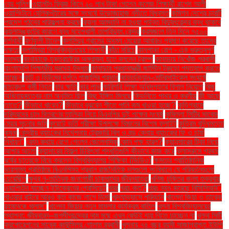
নেয় পুলিশ
ওয়ালটন ফ্রিজ কিনে ২০ লাখ টাকা পেলেন কলেজ শিক্ষার্থী রাশেদ আলী
ওয়াশিংটনে হেলিকপ্টারের সঙ্গে সংঘর্ষে উড়োজাহাজ নদীতে বিধ্বস্ত
কমিশন দেশের চারটি
প্রদেশ গঠনের পরিকল্পনা করছে
কয়লা আমদানি না হওয়া পর্যন্ত বিদ্যুৎকেন্দ্র বন্ধ থাকবে
কয়লাসঙ্কটের কারণে বন্ধ মহেশখালী তাপবিদ্যুৎ কেন্দ্র
করমজলে তিন দিনে ৭৫০০
দর্শনার্থী
কর্ণফুলী টানেল
কলসিন্দুর গ্রামের অদম্য মেয়েরা আবারও প্রমাণ করেছে তাদের
দক্ষতা
কলাম্বিয়া বিশ্ববিদ্যালয়ের শিক্ষার্থী
কাঁচা মরিচে
কানপাকা রোগ - এক গুরুত্বপুর্ণ
সমস্যা
কানাডাকে যুক্তরাষ্ট্রের অঙ্গরাজ্য হতে বললেন ট্রাম্প
কানাডায় নিখোঁজ প্রবাসী
বাংলাদেশি শিক্ষার্থীর মরদেহ উদ্ধার
কানাডার প্রধানমন্ত্রী জাস্টিন ট্রুডো পদত্যাগ করতে
যাচ্ছেন
কান্ট ও হিউমের দর্শনে গাজালির প্রভাব
কাভার্ডভ্যান-মোটরসাইকেল সংঘর্ষে
ছাত্রদল কর্মী নিহত
কার ক্ষতি
কার লাভ
কারিগরি শিক্ষা অধিদপ্তরে বিশাল নিয়োগ
কিছু
অধিনায়কত্বের নাম অনুমিত ছিল
কিছু ইঙ্গিত মিলছে
কিডনিতে পাথর ও করণীয়
কী আছে
তাতে?
কীভাবে খাবেন?
কীভাবে বুঝবেন শীতে পানি কম খাওয়া হচ্ছে?
কুড়িগ্রামে
দরিদ্রদের চাল বিতরণের তালিকা নিয়ে বিএনপির দুই পক্ষের সংঘর্ষ
কুমিল্লা সিটির সাবেক
মেয়র সূচনার জমি
কুয়েটে ভর্তি পরীক্ষা উপলক্ষে বিমানের বিশেষ ফ্লাইট
কৃত্রিম বুদ্ধিমত্তা
কৃষক
কেন্দ্রীয় ব্যাংকের নির্দেশনায় ট্রেজারি বিল ও বন্ড কেনায় ব্যাংকের ফি ও চার্জ
নির্ধারণ"
কোন কথায় রেগে গেলেন জেলেনস্কি
কোন পক্ষ হারল?
ক্যানসারের টিকা নিয়ে
আশার আলো
ক্যান্সারের বিকল্প চিকিৎসা পদ্ধতিগুলি কীভাবে কাজ করে
ক্লাসরুমে প্রথম
বর্ষের ছাত্রকে বিয়ে করলেন বিশ্ববিদ্যালয় শিক্ষিকা (ভিডিও)
ক্ষমতার প্রাতিষ্ঠানিক
ভারসাম্য প্রতিষ্ঠায় বিএনপিসহ প্রধান রাজনৈতিক দলগুলো সংবিধানে যে পরিবর্তনগুলো
চেয়েছিল
ক্ষুদ্র নৃ-তাত্বিক জনগোষ্ঠী চাকমাদের জীবনযাত্রা
খনিজ চুক্তির জন্য শুক্রবার
ওয়াশিংটন যাচ্ছেন ইউক্রেনের প্রেসিডেন্ট
খবর
খরচ কত?
খরচ বহন করেছে বিসিসিআই"
খাওয়ার বাইরে আরও কত কাজে লাগে ডিম!
খাদ্যাভ্যাসে পরিবর্তন
খালেদা জিয়া ও তারেক
রহমানকে খালাস''
খালেদা জিয়ার নতুন মামলার কার্যক্রম বাতিল
খুলনা বিশ্ববিদ্যালয়ের
স্থাপনা: জীবনানন্দ–জগদীশচন্দ্রের নাম মুছে এখন কেউই দায় নিতে চাচ্ছেন না
খুলনা সিটি
করপোরেশনের সাবেক কাউন্সিলর গোলাম রব্বানী
খুলনায় ৭৪ বছর বয়সী সাজাপ্রাপ্ত ইউপি