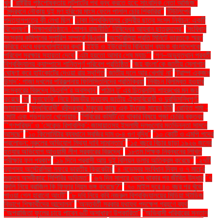
খুন
''রাষ্ট্রীয় পৃষ্ঠপোষকতায় লুটপাটের পথ বন্ধ করতে হবে: সাংবাদিক নেতা আজিজ"
''সুন্দরবনে নৌকায় দুই মণ হরিণের মাংস ফেলে পালাল চোর শিকারিরা''
'টিউলিপের
পদত্যাগপত্রে কী লেখা ছিল''
'ঢাকা বিশ্ববিদ্যালয় কেন্দ্রীয় ছাত্র সংসদ নির্বাচন: একটি
বিশ্লেষণ''
'শিক্ষাপ্রতিষ্ঠানে ‘গোপন রাজনীতি’ নিষিদ্ধের আহ্বান ছাত্রদলের''
'সংবিধান
সংস্কার কমিশনের সুপারিশ সম্পর্কে বিএনপি
‘অস্ট্রেলিয়া প্রতি মিনিটে ভারতকে স্মরণ
করিয়ে দেবে ধবলধোলাইয়ের কথা’
‘ইইউ ও ইউরোপীয় বিনিয়োগ ব্যাংক বাংলাদেশকে
পরিবেশ সুরক্ষায় সহায়তা দেবে’
‘এটা হয়তো আমার শেষ ম্যাচ’"
‘গণ–অভ্যুত্থান পরবর্তী
বিশ্ববিদ্যালয় ক্যাম্পাসে শান্তিপূর্ণ পরিবেশ প্রতিষ্ঠিত’
‘জয় বাংলা’কে জাতীয় স্লোগান
ঘোষণা করে হাইকোর্টের দেওয়া রায় স্থগিত
‘জাতীয় দলে আর খেলছি না’
‘ট্রাম্প একজন
উন্মাদ’: গাজা দখলের পরিকল্পনায় ফিলিস্তিনিদের প্রতিক্রিয়া
‘নির্বাচন বিলম্বিত হওয়ার
সংস্কারের বিরুদ্ধে বিএনপি’র অবস্থান’
‘পাঠান টু’ এর চিত্রনাট্য শাহরুখের মন জয়
করেছে
‘মা
‘মুনাফেকি’ নিয়ে রিজভীর মন্তব্য জাতীয় ঐক্যবিরোধী ও দুরভিসন্ধিপূর্ণ:
জামায়াত"
‘যুদ্ধবিরোধী’ রবীন্দ্রনাথ ঠাকুরের কাছে এক ইংরেজ মায়ের চিঠি
‘রোহিত শর্মা -
মোটা এবং গড়পড়তা খেলোয়াড়’
‘শিবিরের কমিটি’তে থাকার বিষয়ে পূজা চেরির বক্তব্য
"‘গণপরিষদ’ ও ‘সেকেন্ড রিপাবলিক’: জামায়াতসহ ইসলামী দলগুলোর মতভিন্নতা সামনে
আসছে"
"১০ কিলোমিটার ব্যবধানে সবজির দাম ৩-৪ গুণ বৃদ্ধি"
"১০ কোটি ও এমপি পদের
প্রলোভন: নুরুলের অভিযোগ মিথ্যা দাবি সামান্তার"
"১৫ বছরে বিচার ছাড়া ১৯২৬ জনের
হত্যার অভিযোগ আওয়ামী লীগ সরকারের বিরুদ্ধে"
"১৮তম শিক্ষক নিবন্ধনের লিখিত
পরীক্ষার ফল প্রকাশ
"১৯ দিনে প্রবাসী আয় দুই বিলিয়ন ডলার অতিক্রম করেছে"
"২৭টি
ব্যাগসহ অস্ট্রেলিয়া সফরে ভারতীয় ক্রিকেটার
"৪ নভেম্বর সংবিধান দিবস ও ৭ মার্চের
গুরুত্ব অস্বীকার: সিপিবির অভিমত"
"৬৭ দিন সাগরে ভেসে থাকার পর জীবিত উদ্ধার
"৭
বদলি নিয়ে ব্রাজিল কি ফিফার নিয়ম ভঙ্গ করেছে?"
"৭০ মাইল দূরে ৪০ বছর পর খুঁজে
পাওয়া গেল হারানো আংটি"
"৮ দবি নিয়ে কবি নজরুল বিশ্ববিদ্যালয়ের মিডিয়া স্টাডিজ
বিভাগে শিক্ষার্থীদের আন্দোলন"
"অন্তর্বর্তী সরকার যথাযথ পদক্ষেপ গ্রহণে ব্যর্থ
"অপরাজিতা ফুলের চায়ে পাবেন ৬টি অসাধারণ উপকারিতা"
"অভিবাসী পরিবারের সন্তান