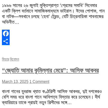
১৯৯৬ সালের ২৬ জুলাই মুক্তিপ্রাপ্ত ‘প্রেমের সমাধি’ সিনেমার
একটি ক্লিপ বর্তমানে সামাজিকমাধ্যমে ভাইরাল। ঈদের পোশাক, গান
বা নাটক—সবখানে চলছে ‘হেনা’ ট্রেন্ড, যেটি চিত্রনায়িকা শাবনাজের
অভিনীত…
Facebook
Share
ফিচার
বিনোদন
“জ্যোতি আমার কুমিল্লার মেয়ে”: আসিফ আকবর
March 13, 2025
1 Comment
বাংলা গানের যুবরাজ খ্যাত কণ্ঠশিল্পী আসিফ আকবর, দুই দশকেরও
বেশি সময় ধরে বাংলা গানে আধিপত্য বিস্তার করে চলেছেন। দীর্ঘ
ক্যারিয়ারে তাকে প্রায়ই নতুন শিল্পীদের সঙ্গে…