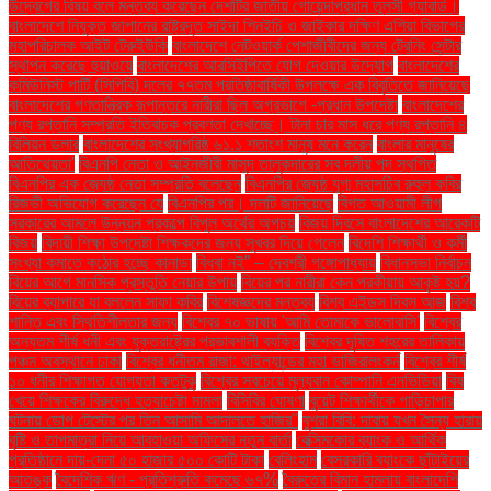
উদ্বেগের বিষয় বলে মন্তব্য করেছেন দেশটির জাতীয় গোয়েন্দাপ্রধান তুলসী গ্যাবার্ড।
বাংলাদেশে নিযুক্ত জাপানের রাষ্ট্রদূত সাইদা শিনইচি ও জাইকার দক্ষিণ এশিয়া বিভাগের
মহাপরিচালক আইট টেরুইউকি
বাংলাদেশে নেটওয়ার্ক পেশাজীবীদের জন্য ট্রেনিং সেন্টার
স্থাপন করেছে হুয়াওয়ে
বাংলাদেশের আরসিইপিতে যোগ দেওয়ার উদ্যোগ
বাংলাদেশের
কমিউনিস্ট পার্টি (সিপিবি) দলের ৭৭তম প্রতিষ্ঠাবার্ষিকী উপলক্ষে এক বিবৃতিতে জানিয়েছে
বাংলাদেশের গণতান্ত্রিক রূপান্তরে নারীরা ছিল অগ্রভাগে -প্রধান উপদেষ্টা
বাংলাদেশের
পণ্য রপ্তানি সম্প্রতি ইতিবাচক প্রবণতা দেখাচ্ছে। টানা চার মাস ধরে পণ্য রপ্তানি ৪
বিলিয়ন ডলার
বাংলাদেশের সংখ্যাগরিষ্ঠ ৬১.১ শতাংশ মানুষ মনে করেন
বাংলার মানুষের
আতিথেয়তা'
বিএনপি নেতা ও আইনজীবী মাসুদ তালুকদারের সব দলীয় পদ স্থগিত
বিএনপির এক জ্যেষ্ঠ নেতা সম্প্রতি বলেছেন
বিএনপির জ্যেষ্ঠ যুগ্ম মহাসচিব রুহুল কবির
রিজভী অভিযোগ করেছেন যে
বিএনপির পর। দলটি জানিয়েছে
বিগত আওয়ামী লীগ
সরকারের আমলে উন্নয়ন প্রকল্পে বিপুল অর্থের অপচয়
বিজয় দিবসে বাংলাদেশের আরেকটি
বিজয়
বিদায়ী শিক্ষা উপদেষ্টা শিক্ষকদের জন্য সুখবর দিয়ে গেলেন
বিদেশি শিক্ষার্থী ও কর্মী
সংখ্যা কমাতে কঠোর হচ্ছে কানাডা
বিধবা নই” – দেবশ্রী গঙ্গোপাধ্যায়
বিধানসভা নির্বাচন
বিয়ের আগে মানসিক প্রস্তুতি নেয়ার উপায়
বিয়ের পর নারীরা কেন পরকীয়ায় আকৃষ্ট হয়?
বিয়ের ব্যাপারে যা বললেন সাফা কবির
বিশেষজ্ঞদের মন্তব্য
বিশ্ব এইডস দিবস আজ
বিশ্ব
শান্তি এবং স্থিতিশীলতার জন্য
বিশ্বের ৭০ ভাষায় 'আমি তোমাকে ভালোবাসি'
বিশ্বের
অন্যতম শীর্ষ ধনী এবং যুক্তরাষ্ট্রের প্রভাবশালী ব্যক্তি
বিশ্বের দূষিত শহরের তালিকায়
পঞ্চম অবস্থানে ঢাকা
বিশ্বের ধনীতম রাজা: থাইল্যান্ডের মহা ভাজিরালংকর্ন
বিশ্বের শীর্ষ
১০ ধনীর শিক্ষাগত যোগ্যতা কতটুকু
বিশ্বের সবচেয়ে মূল্যবান কোম্পানি এনভিডিয়া
বিষ
খেয়ে শিক্ষকের বিরুদ্ধে হত্যাচেষ্টা মামলা
বিসিবির ঘোষণা
বুয়েট শিক্ষার্থীকে গাড়িচাপার
ঘটনায় ডোপ টেস্টের পর তিন আসামি আদালতে হাজির"
বুশরা বিবি: দাবায় যখন সৈন্য হারায়
বৃষ্টি ও তাপমাত্রা নিয়ে আবহাওয়া অফিসের নতুন বার্তা
বেক্সিমকোর ব্যাংক ও আর্থিক
প্রতিষ্ঠানে দায়-দেনা ৫০ হাজার ৫০০ কোটি টাকা
বেলিংহাম
বেসরকারি ব্যাংকে ছাঁটাইয়ের
আতঙ্ক
বৈদেশিক ঋণ - প্রতিশ্রুতি কমেছে ৬৭%
বৈরুতের বিমান হামলায় বাংলাদেশি