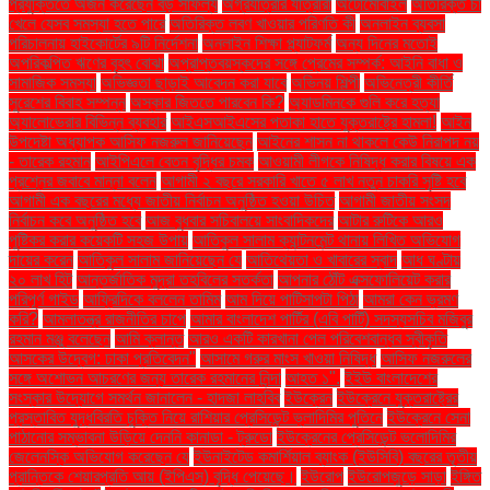
প্রযুক্তিতে অর্জন করেছেন বড় সাফল্য
অগ্রযাত্রার যাত্রীরা
অটোমোবাইল
অতিরিক্ত চা
খেলে যেসব সমস্যা হতে পারে
অতিরিক্ত লবণ খাওয়ার পরিণতি কী
অনলাইন ব্যবসা
পরিচালনায় হাইকোর্টের ৯টি নির্দেশনা
অনলাইন শিক্ষা প্ল্যাটফর্ম
অন্য দিনের মতোই
অপরিকল্পিত ঋণের বৃহৎ বোঝা
অপ্রাপ্তবয়স্কদের সঙ্গে প্রেমের সম্পর্ক: আইনি বাধা ও
সামাজিক সমস্যা
অভিজ্ঞতা ছাড়াই আবেদন করা যাবে
অভিনয় শিল্পী
অভিনেত্রী কীর্তি
সুরেশের বিবাহ সম্পন্ন
অস্কার জিততে পারবেন কি?
অ্যাডমিনকে গুলি করে হত্যা
অ্যালোভেরার বিভিন্ন ব্যবহার
আইএসআইএসের পতাকা হাতে যুক্তরাষ্ট্রে হামলা!
আইন
উপদেষ্টা অধ্যাপক আসিফ নজরুল জানিয়েছেন
আইনের শাসন না থাকলে কেউ নিরাপদ নয়
- তারেক রহমান
আইপিএলে বেতন বৃদ্ধির চমক
আওয়ামী লীগকে নিষিদ্ধ করার বিষয়ে এক
প্রশ্নের জবাবে মান্না বলেন
আগামী ২ বছরে সরকারি খাতে ৫ লাখ নতুন চাকরি সৃষ্টি হবে
আগামী এক বছরের মধ্যে জাতীয় নির্বাচন অনুষ্ঠিত হওয়া উচিত
আগামী জাতীয় সংসদ
নির্বাচন কবে অনুষ্ঠিত হবে
আজ বুধবার সচিবালয়ে সাংবাদিকদের
আটার রুটিকে আরও
পুষ্টিকর করার কয়েকটি সহজ উপায়
আতিকুল সালাম ক্যান্টনমেন্ট থানায় লিখিত অভিযোগ
দায়ের করেন
আতিকুল সালাম জানিয়েছেন যে
আতিথেয়তা ও খাবারের স্বাদ
আধ ঘণ্টায়
২০ লাখ হিট
আন্তর্জাতিক মুদ্রা তহবিলের সতর্কতা
আপনার ঠোঁট এক্সফোলিয়েট করার
পরিপূর্ণ গাইড
আফ্রিদিকে বললেন তামিম
আম দিয়ে পাটিসাপটা পিঠা
আমরা কেন ভ্রমণ
করি?
আমলাতন্ত্র রাজনীতির চাপে
আমার বাংলাদেশ পার্টির (এবি পার্টি) সদস্যসচিব মজিবুর
রহমান মঞ্জু বলেছেন
আমি ক্লান্ত
আরও একটি কারখানা পেল পরিবেশবান্ধব স্বীকৃতি
আসকের উদ্বেগ: ঢাকা প্রতিবেদন"
আসামে গরুর মাংস খাওয়া নিষিদ্ধ
আসিফ নজরুলের
সঙ্গে অশোভন আচরণের জন্য তারেক রহমানের নিন্দা
আহত ১".
ইইউ বাংলাদেশের
সংস্কার উদ্যোগে সমর্থন জানালেন - হাদজা লাহবিব
ইউক্রেন
ইউক্রেনে যুক্তরাষ্ট্রের
প্রস্তাবিত যুদ্ধবিরতি চুক্তি নিয়ে রাশিয়ার প্রেসিডেন্ট ভ্লাদিমির পুতিনে
ইউক্রেনে সেনা
পাঠানোর সম্ভাবনা উড়িয়ে দেননি কানাডা - ট্রুডো
ইউক্রেনের প্রেসিডেন্ট ভলোদিমির
জেলেনস্কি অভিযোগ করেছেন যে
ইউনাইটেড কমার্শিয়াল ব্যাংক (ইউসিবি) বছরের তৃতীয়
প্রান্তিকে শেয়ারপ্রতি আয় (ইপিএস) বৃদ্ধি পেয়েছে।
ইউরোপ
ইউরোপজুড়ে সাড়া
ইঙ্গিত