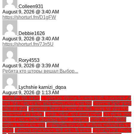
Colleen931
August 9, 2026 @ 3:40 AM
https://shorturl.fm/D1gFW
Debbie1626
August 9, 2026 @ 3:40 AM
https://shorturl.fm/7Jn5U
Rory4553
August 9, 2026 @ 3:39 AM
Ребята кто шторы вешал Выбор...
Lychshie karnizi_dqoa
August 9, 2026 @ 1:13 AM
. ডায়াবেটিস ঝুঁকি কমানো:
। সুনামগঞ্জের শান্তিগঞ্জ উপজেলার সাংহাই হাওরে চলমান এই
সড়ক নির্মাণ প্রকল্পের জন্য জমির ক্ষতিপূরণ দেওয়া দূরের বিষয়
''অরফানেজ ট্রাস্ট মামলায়
সাজার রায় বাতিল
''কক্সবাজারের টেকনাফ উপজেলার নাফ নদীর মোহনায় মাছ ধরতে গিয়ে
চার বাংলাদেশি মাঝি নিখোঁজ''
''খুলনায় ‘নাটুকে’ পার্কে জলবায়ু তহবিল''
''ঘন কুয়াশায় ঢাকায়
নামতে না পেরে ৬ ফ্লাইট diverted সিলেট ও কলকাতায়''
''চলতি অর্থবছরে জিডিপি
প্রবৃদ্ধি ৪ শতাংশ হতে পারে''
''চ্যাটজিপিটির নতুন সুবিধা: ডিপসিকের প্রতিযোগিতার মুখে
বিপ্লব''
''বাইডেনের জাতির উদ্দেশে বিদায়ী ভাষণে কী বললেন''
''যুক্তরাষ্ট্রে তৈরি পিস্তলে