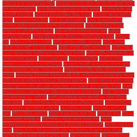
সহায়তার জন্য স্কুলছাত্রকে পিটুনি
ছাত্রদের নতুন দল গঠনে শেষ মুহূর্তেও সঙ্কট কাটেনি
ছিল অন্য সংক্রমণও"
ছেলে ক্রিকেটার হোক চান না উমর আকমল
ছেলেদের জন্য কোন
পোশাকটি মানানসই?
ছেলেদের জন্য সানস্ক্রিন ক্রিম ব্যবহার
ছেলেদের পছন্দের আধুনিক
ফ্যাশন
ছেলেদের ফ্যাশন টিপস
ছোলা খাওয়ার উপকারিতা
জনতা মাদ্রাসাশিক্ষককে
অশোভন কাজের অভিযোগে পুলিশের হাতে সোপর্দ করল
জমিয়তে উলামায়ে ইসলাম
বাংলাদেশ ও এবি পার্টি মনে করে যে
জম্মু–কাশ্মীরে অশান্তির নতুন তরঙ্গ
জরায়ুমুখ
ক্যানসার প্রতিরোধ
জলবায়ু পরিবর্তন খরার তীব্রতা ও বিস্তৃতি বাড়িয়ে দিচ্ছে
জলাতঙ্ক
টিকা
জাতীয় দলে ফিরছেন তামিম!
জাতীয় নাগরিক কমিটির আহ্বায়ক
জাতীয় নাগরিক
পার্টিকে ‘কিংস পার্টি’ বলা হচ্ছে কেন?
জাতীয় নাগরিক পার্টির নেতৃত্বে যারা
জাতীয় নির্বাচন
২০২৫ সালের শেষে অনুষ্ঠিত হতে পারে: প্রধান উপদেষ্টা
জাতীয় পার্টির চেয়ারম্যান জি এম
কাদের মন্তব্য করেছেন
জানলে অবাক হবেন
জানালেন বিজ্ঞানীরা"
জানালেন সুনিতা
জামায়াত ও অন্যান্য দলের প্রতিক্রিয়া''
জামায়াতে ইসলামী বাংলাদেশের নায়েবে আমির
সৈয়দ আবদুল্লাহ মুহাম্মদ তাহের বলেছেন
জামায়াতে ইসলামীর আমির শফিকুর রহমান
বলেছেন
জামালপুরের ইসলামপুর উপজেলায় স্ত্রী তিথী বেগমকে (২৩) হত্যার দায়ে আহসান
হাবিব নামে এক ব্যক্তিকে মৃত্যুদণ্ড দিয়েছেন আদালত।
জার্মান চ্যান্সেলর ওলাফ শলৎজ
জার্মানি ট্রাম্পের গাজা খালি করার প্রস্তাবকে 'কেলেঙ্কারি' বলে অভিহিত করেছে
জাহাজ
জীবনের সবচেয়ে গুরুত্বপূর্ণ তিন নারীর কথা জানালেন তারেক রহমান
জুলাই বিপ্লবগাথা
নিয়ে ছাপা হচ্ছে ৪০ কোটি বই
জুলাই-সেপ্টেম্বরের মধ্যে ব্যাংকটি ৬৬ পয়সা ইপিএস
অর্জন করেছে
জুলাই–সেপ্টেম্বর প্রান্তিকে ব্যাংক এশিয়ার লোকসান
জেইডেন সিলসের
টেস্ট ক্রিকেটে আন্তর্জাতিক অভিষেক
জেলেনস্কির প্রশংসা
ঝাল খাবার খেলেই মেদ
কমবে
টঙ্গীতে বিজিবি মোতায়েন
টমেটো সতেজ রাখার সহজ টিপস
টাইফয়েড জ্বর:
টানা ১৫
মাসের ভয়াবহ সংঘর্ষের পর
টিউলিপসহ ৭ জনের ব্যাংক হিসাব তলব
টেকসই
বিশ্ববিদ্যালয়ের তালিকায় বাংলাদেশের সেরা ড্যাফোডিল ইউনিভার্সিটি
টেসলার শেয়ারে বড়
ধাক্কা
ট্রাম্প–মাস্ক: ‘ইউএসএআইডি বন্ধ করা আমাদের শত্রুদের জন্য উপহার
ট্রাম্পের ঘাঁটিতে জনমত জরিপে এগিয়ে কমলা
ট্রাম্পের জন্য সুখবর
ট্রাম্পের নির্দেশনায়