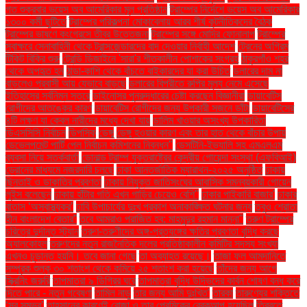
গত শুক্রবার ভয়েস অব আমেরিকার মূল প্রতিষ্ঠান
ট্রাম্পের নির্দেশে ভয়েস অব আমেরিকার
১৩০০ কর্মী ছুটিতে
ট্রাম্পের পরিকল্পনা মোকাবেলায় আরব শীর্ষ কূটনীতিকদের বৈঠক
ট্রাম্পের ভাষণে কংগ্রেসে তীব্র উত্তেজনা
ট্রাম্পের সঙ্গে মোদির ফোনালাপ
ট্রাম্পের
স্বাক্ষরে সেনাবাহিনী থেকে ট্রান্সজেন্ডারদের বাদ দেওয়ার নির্বাহী আদেশ
ট্রেনের অগ্রিম
টিকিট বিক্রি শুরু
ট্রেন্ডি ডিজাইনে 'সারা'র শীতকালীন পোশাকের সংগ্রহ
ঠাকুরগাঁও শহর
থেকে অপহৃত হন
ঠান্ডা-কাশি থেকে বাঁচতে বাইকারদের যা করা উচিত
ডলারের দাম না
বাড়লেও প্রবাসী আয় যেভাবে বাড়ছে
ডলারের বিপরীতে রুপির মূল্য নেমে এসেছে
ইতিহাসের সর্বনিম্ন স্তরে
ডাইনোসর পুনরুদ্ধারের চেষ্টা করছেন বিজ্ঞানীরা
ডায়াবেটিস
রোগীদের আতঙ্কের কারণ
ডায়াবেটিস রোগীদের জন্য উপকারী সজনে ডাঁটা
ডায়াবেটিসের
৪টি লক্ষণ যা কেবল নারীদের মধ্যে দেখা যায়
ডালিম খাওয়ার অসংখ্য উপকারিতা
ডিএসসিসি নির্বাচন
ডিপসিক
ডেঙ্গু
ডেঙ্গু হওয়ার কারণ এবং তার হাত থেকে বাঁচার উপায়
ডেভেলপমেন্ট পার্টি পেল নির্বাচন কমিশনের নিবন্ধন"
ডেসটিনি-ইভ্যালি সহ এমএলএম
ব্যবসা নিয়ে সতর্কবার্তা
ডোনাল্ড ট্রাম্প যুক্তরাষ্ট্রের কেন্দ্রীয় গোয়েন্দা সংস্থা (এফবিআই)
ড্রোনের মাধ্যমে নজরদারি চলছে
ঢাকা আন্তর্জাতিক ম্যারাথন-২০২৫ অনুষ্ঠিত
ঢাকায়
ছিনতাই ও ডাকাতির প্রবণতা
ঢাকায় নিযুক্ত জাতিসংঘের আবাসিক সমন্বয়কারী গোয়েন
লুইস বলেছেন
ঢাকায় হাঁটার গতি এখন গাড়ির চেয়েও বেশি''
ঢাকার পাইকারি বাজার'
ঢাকার
বাতাস ‘অস্বাস্থ্যকর’
ঢাবি উপাচার্যের দুঃখ প্রকাশ অনাকাঙ্ক্ষিত ঘটনার জন্য
তবুও শ্রোতা
হীন বাংলাদেশ বেতার”
তবে আমরাও পরাজিত হব: মাহমুদুর রহমান মান্না"
তরুণ ট্রাম্পের
চরিত্রে দুর্দান্ত স্ট্যান
তরুণ-তরুণীদের অঙ্গ-প্রত্যঙ্গের ক্ষতির প্রবণতা বৃদ্ধি করছে
অ্যালকোহল
তরুণদের নতুন রাজনৈতিক দলের প্রতিষ্ঠাকালীন কমিটির সদস্য সংখ্যা
এখনও চূড়ান্ত হয়নি। তবে জানা গেছে
তা অব্যাহত রয়েছে।
তাজা ফল আমদানিতে
সম্পূরক শুল্ক ৩০ শতাংশ থেকে কমিয়ে ২৫ শতাংশ করা হয়েছে
তাঁদের জন্য আগে
স্ক্রিনিং জরুরি
তাপমাত্রা ৯ ডিগ্রির ঘরে
তাপমাত্রা বৃদ্ধি উদ্ভিদের কার্বন শোষণ বন্ধ করে
দিতে পারে - নতুন গবেষণা
তামিল নাড়ু
তার জন্য আমি দুঃখিত'
তারকা
তারুণ্যের শক্তিতে
‘সব সম্ভব’
তাহসানের কারণেই রোজা ও তার প্রেমিকের ব্রেকআপ হয়েছিল
তিব্বতে