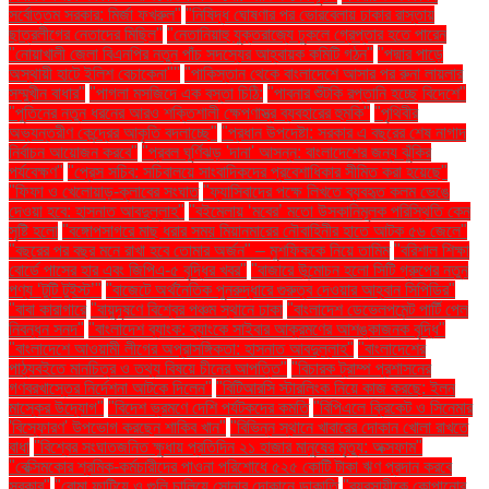
সর্বোত্তম সরকার: মির্জা ফখরুল"
"নিষিদ্ধ ঘোষণার পর ভোরবেলায় ঢাকার রাস্তায়
ছাত্রলীগের নেতাদের মিছিল"
"নেতানিয়াহু যুক্তরাজ্যে ঢুকলে গ্রেপ্তার হতে পারেন
"নোয়াখালী জেলা বিএনপির নতুন পাঁচ সদস্যের আহ্বায়ক কমিটি গঠন"
"পদ্মার পাড়ে
অস্থায়ী হাটে ইলিশ বেচাকেনা"''
"পাকিস্তান থেকে বাংলাদেশে আসার পর রুনা লায়লার
সম্মুখীন বাধার"
"পাগলা মসজিদে এক বস্তা চিঠি:
"পাবনার শুঁটকি রপ্তানি হচ্ছে বিদেশে"
"পুতিনের নতুন ধরনের আরও শক্তিশালী ক্ষেপণাস্ত্র ব্যবহারের হুমকি"
"পৃথিবীর
অভ্যন্তরীণ কেন্দ্রের আকৃতি বদলাচ্ছে"
"প্রধান উপদেষ্টা: সরকার এ বছরের শেষ নাগাদ
নির্বাচন আয়োজন করবে"
"প্রবল ঘূর্ণিঝড় 'দানা' আসন্ন: বাংলাদেশের জন্য ঝুঁকির
পর্যবেক্ষণ"
"প্রেস সচিব: সচিবালয়ে সাংবাদিকদের প্রবেশাধিকার সীমিত করা হয়েছে"
"ফিফা ও খেলোয়াড়-ক্লাবের সংঘাত
"ফ্যাসিবাদের পক্ষে লিখতে ব্যবহৃত কলম ভেঙে
দেওয়া হবে: হাসনাত আবদুল্লাহ"
"বইমেলায় ‘মবের’ মতো উসকানিমূলক পরিস্থিতি কেন
সৃষ্টি হলো
"বঙ্গোপসাগরে মাছ ধরার সময় মিয়ানমারের নৌবাহিনীর হাতে আটক ৫৬ জেলে"
"বছরের পর বছর মনে রাখা হবে তোমার অর্জন" – মুশফিককে নিয়ে তামিম
"বরিশাল শিক্ষা
বোর্ডে পাসের হার এবং জিপিএ-৫ বৃদ্ধির খবর"
"বাজারে উন্মোচন হলো সিটি গ্রুপের নতুন
পণ্য ‘টুটি টুইস্ট’"
"বাজেটে অর্থনৈতিক পুনরুদ্ধারে গুরুত্ব দেওয়ার আহ্বান সিপিডির"
"বাবা কারাগারে
"বায়ুদূষণে বিশ্বের পঞ্চম স্থানে ঢাকা
"বাংলাদেশ ডেভেলপমেন্ট পার্টি পেল
নিবন্ধন সনদ"
"বাংলাদেশ ব্যাংক: ব্যাংকে সাইবার আক্রমণের আশঙ্কাজনক বৃদ্ধি"
"বাংলাদেশে আওয়ামী লীগের অপ্রাসঙ্গিকতা: হাসনাত আবদুল্লাহ"
"বাংলাদেশের
পাঠ্যবইতে মানচিত্র ও তথ্য বিষয়ে চীনের আপত্তি"
"বিচারক ট্রাম্প প্রশাসনের
গণবরখাস্তের নির্দেশনা আটকে দিলেন"
"বিটিআরসি স্টারলিংক নিয়ে কাজ করছে: ইলন
মাস্কের উদ্যোগ"
"বিদেশ ভ্রমণে দেশি পর্যটকদের কমতি
"বিপিএলে ক্রিকেট ও সিনেমার
'বিস্ফোরণ' উপভোগ করছেন শাকিব খান"
"বিভিন্ন স্থানে খাবারের দোকান খোলা রাখতে
বাধা
"বিশ্বের সংঘাতজনিত ক্ষুধায় প্রতিদিন ২১ হাজার মানুষের মৃত্যু: অক্সফাম"
"বেক্সিমকোর শ্রমিক-কর্মচারীদের পাওনা পরিশোধে ৫২৫ কোটি টাকা ঋণ প্রদান করবে
সরকার"
"বোমা ফাটিয়ে ও গুলি চালিয়ে সোনার দোকানে ডাকাতি
"ব্যবসায়ীকে কোপানোর