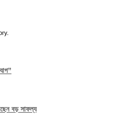
ory.
িযোগ”
করেছেন বড় সাফল্য