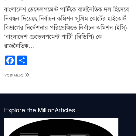
বাংলাদেশ ডেভেলপমেন্ট পার্টিকে রাজনৈতিক দল হিসেবে
নিবন্ধন দিয়েছে নির্বাচন কমিশন সুপ্রিম কোর্টের হাইকোর্ট
বিভাগের নির্দেশনার পরিপ্রেক্ষিতে নির্বাচন কমিশন (ইসি)
‘বাংলাদেশ ডেভেলপমেন্ট পার্টি’ (বিডিপি) কে
রাজনৈতিক…
F
S
a
h
ডেভেলপমেন্ট
VIEW MORE
c
ar
পার্টি
পেল
e
e
নির্বাচন
b
কমিশনের
নিবন্ধন”
o
Explore the MillionArticles
o
k