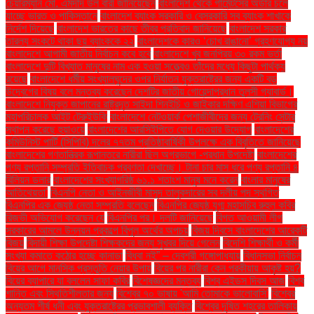
চেয়ারম্যান মো. এমদাদ উল বারী জানিয়েছেন
বাংলাদেশ থেকে গার্মেন্টসের অর্ডার চলে
যাচ্ছে ভারত ও পাকিস্তানে
বাংলাদেশ ব্যাংক সরকারি ও বেসরকারি সব ব্যাংক শাখাকে
নির্দেশ দিয়েছে
বাংলাদেশ ভারতের কাছে তীব্র প্রতিবাদ জানিয়েছে
বাংলাদেশ সরকার
তারল্য সংকটে থাকা ছয় ব্যাংককে ২২
বাংলাদেশকে কারও ‘চোখ রাঙানো’ গ্রহণযোগ্য নয়
বাংলাদেশে আগামী জাতীয় নির্বাচন কবে হবে
বাংলাদেশে খুব জনপ্রিয় ৩০ রকম ভর্তা
বাংলাদেশে দুটি বিখ্যাত মানুষের নাম এক হওয়া সত্ত্বেও তাঁদের মধ্যে কিছুটা পার্থক্য
রয়েছে
বাংলাদেশে ধর্মীয় সংখ্যালঘুদের ওপর নির্যাতন যুক্তরাষ্ট্রের জন্য একটি বড়
উদ্বেগের বিষয় বলে মন্তব্য করেছেন দেশটির জাতীয় গোয়েন্দাপ্রধান তুলসী গ্যাবার্ড।
বাংলাদেশে নিযুক্ত জাপানের রাষ্ট্রদূত সাইদা শিনইচি ও জাইকার দক্ষিণ এশিয়া বিভাগের
মহাপরিচালক আইট টেরুইউকি
বাংলাদেশে নেটওয়ার্ক পেশাজীবীদের জন্য ট্রেনিং সেন্টার
স্থাপন করেছে হুয়াওয়ে
বাংলাদেশের আরসিইপিতে যোগ দেওয়ার উদ্যোগ
বাংলাদেশের
কমিউনিস্ট পার্টি (সিপিবি) দলের ৭৭তম প্রতিষ্ঠাবার্ষিকী উপলক্ষে এক বিবৃতিতে জানিয়েছে
বাংলাদেশের গণতান্ত্রিক রূপান্তরে নারীরা ছিল অগ্রভাগে -প্রধান উপদেষ্টা
বাংলাদেশের
পণ্য রপ্তানি সম্প্রতি ইতিবাচক প্রবণতা দেখাচ্ছে। টানা চার মাস ধরে পণ্য রপ্তানি ৪
বিলিয়ন ডলার
বাংলাদেশের সংখ্যাগরিষ্ঠ ৬১.১ শতাংশ মানুষ মনে করেন
বাংলার মানুষের
আতিথেয়তা'
বিএনপি নেতা ও আইনজীবী মাসুদ তালুকদারের সব দলীয় পদ স্থগিত
বিএনপির এক জ্যেষ্ঠ নেতা সম্প্রতি বলেছেন
বিএনপির জ্যেষ্ঠ যুগ্ম মহাসচিব রুহুল কবির
রিজভী অভিযোগ করেছেন যে
বিএনপির পর। দলটি জানিয়েছে
বিগত আওয়ামী লীগ
সরকারের আমলে উন্নয়ন প্রকল্পে বিপুল অর্থের অপচয়
বিজয় দিবসে বাংলাদেশের আরেকটি
বিজয়
বিদায়ী শিক্ষা উপদেষ্টা শিক্ষকদের জন্য সুখবর দিয়ে গেলেন
বিদেশি শিক্ষার্থী ও কর্মী
সংখ্যা কমাতে কঠোর হচ্ছে কানাডা
বিধবা নই” – দেবশ্রী গঙ্গোপাধ্যায়
বিধানসভা নির্বাচন
বিয়ের আগে মানসিক প্রস্তুতি নেয়ার উপায়
বিয়ের পর নারীরা কেন পরকীয়ায় আকৃষ্ট হয়?
বিয়ের ব্যাপারে যা বললেন সাফা কবির
বিশেষজ্ঞদের মন্তব্য
বিশ্ব এইডস দিবস আজ
বিশ্ব
শান্তি এবং স্থিতিশীলতার জন্য
বিশ্বের ৭০ ভাষায় 'আমি তোমাকে ভালোবাসি'
বিশ্বের
অন্যতম শীর্ষ ধনী এবং যুক্তরাষ্ট্রের প্রভাবশালী ব্যক্তি
বিশ্বের দূষিত শহরের তালিকায়