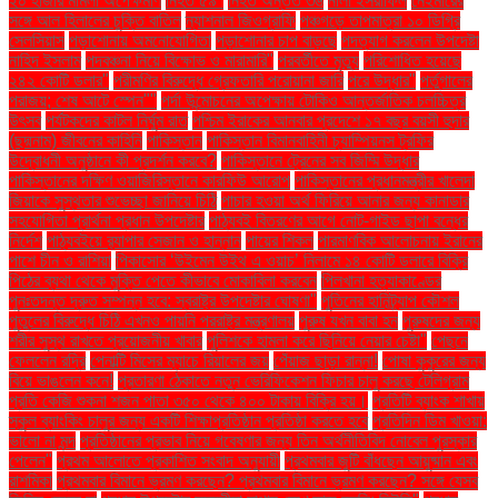
২০ হাজার মামলা অপেক্ষমাণ
নিহত ৫৯"
নিহত অন্তত ৩৬
নীলা ইসরাফিল
নেইমারের
সঙ্গে আল হিলালের চুক্তি বাতিল
ন্যাশনাল জিওগ্রাফি
পঞ্চগড়ে তাপমাত্রা ১০ ডিগ্রি
সেলসিয়াস
পড়াশোনায় অমনোযোগিতা
পড়াশোনার চাপ বাড়ছে
পদত্যাগ করলেন উপদেষ্টা
নাহিদ ইসলাম
পদবঞ্চনা নিয়ে বিক্ষোভ ও মারামারি"
পরবর্তীতে মৃত্যু
পরিশোধিত হয়েছে
২৪২ কোটি ডলার"
পরীমণির বিরুদ্ধে গ্রেফতারি পরোয়ানা জারি
পরে উদ্ধার"
পর্তুগালের
পরাজয়; শেষ আটে স্পেন""
পর্দা উন্মোচনের অপেক্ষায় টোকিও আন্তর্জাতিক চলচ্চিত্র
উৎসব
পর্যটকদের কাটল নির্ঘুম রাত
পশ্চিম ইরাকের আনবার প্রদেশে ১৭ বছর বয়সী হুদার
(ছদ্মনাম) জীবনের কাহিনি
পাকিস্তান
পাকিস্তান বিমানবাহিনী চ্যাম্পিয়নস ট্রফির
উদ্বোধনী অনুষ্ঠানে কী প্রদর্শন করবে?
পাকিস্তানে ট্রেনের সব জিম্মি উদ্ধার
পাকিস্তানের দক্ষিণ ওয়াজিরিস্তানে কারফিউ আরোপ
পাকিস্তানের প্রধানমন্ত্রীর খালেদা
জিয়াকে সুস্থতার শুভেচ্ছা জানিয়ে চিঠি
পাচার হওয়া অর্থ ফিরিয়ে আনার জন্য কানাডার
সহযোগিতা প্রার্থনা প্রধান উপদেষ্টার
পাঠ্যবই বিতরণের আগে নোট-গাইড ছাপা বন্ধের
নির্দেশ
পাঠ্যবইয়ে র‍্যাপার সেজান ও হান্নান
পায়ের শিকল
পারমাণবিক আলোচনায় ইরানের
পাশে চীন ও রাশিয়া
পিকাসোর ‘উইমেন উইথ এ ওয়াচ’ নিলামে ১৪ কোটি ডলারে বিক্রি
পিঠের ব্যথা থেকে মুক্তি পেতে কীভাবে মোকাবিলা করবেন
পিলখানা হত্যাকাণ্ডের
পুনঃতদন্ত দ্রুত সম্পন্ন হবে: স্বরাষ্ট্র উপদেষ্টার ঘোষণা"
পুতিনের হানিট্র্যাপ কৌশল
পুতুলের বিরুদ্ধে চিঠি এখনও পায়নি পররাষ্ট্র মন্ত্রণালয়
পুরুষ যখন বাবা হন
পুরুষদের জন্য
শরীর সুস্থ রাখতে প্রয়োজনীয় খাবার
পুলিশকে হামলা করে ছিনিয়ে নেয়ার চেষ্টা"
পেছনে
ফেললেন রদ্রি
পেনাল্টি মিসের ম্যাচে রিয়ালের জয়
পেঁয়াজ ছাড়া রান্না!
পোষা কুকুরের জন্য
বিয়ে ভাঙলেন কনে!
প্রতারণা ঠেকাতে নতুন ভেরিফিকেশন ফিচার চালু করছে টেলিগ্রাম
প্রতি কেজি শুকনা শজন পাতা ৩৫০ থেকে ৪০০ টাকায় বিক্রি হয়।
প্রতিটি ব্যাংক শাখায়
স্কুল ব্যাংকিং চালুর জন্য একটি শিক্ষাপ্রতিষ্ঠান প্রতিষ্ঠা করতে হবে
প্রতিদিন ডিম খাওয়া:
ভালো না মন্দ
প্রতিষ্ঠানের প্রভাব নিয়ে গবেষণার জন্য তিন অর্থনীতিবিদ নোবেল পুরস্কার
পেলেন"
প্রথম আলোতে প্রকাশিত সংবাদ অনুযায়ী
প্রথমবার জুটি বাঁধছেন আয়ুষ্মান এবং
রাশমিকা
প্রথমবার বিমানে ভ্রমণ করছেন? প্রথমবার বিমানে ভ্রমণ করছেন? সঙ্গে যেসব