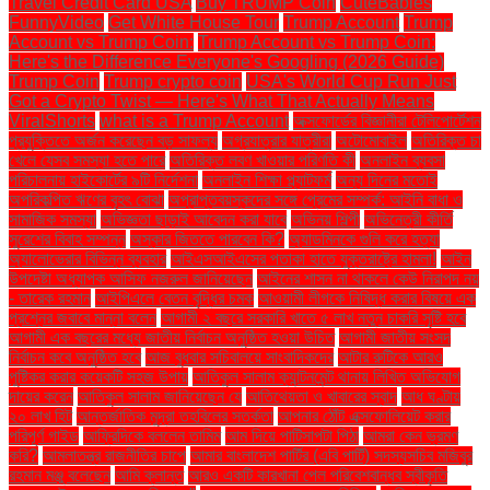
Travel Credit Card USA
Buy TRUMP Coin
CuteBabies
FunnyVideo
Get White House Tour
Trump Account
Trump
Account vs Trump Coin:
Trump Account vs Trump Coin:
Here's the Difference Everyone's Googling (2026 Guide)
Trump Coin
Trump crypto coin
USA's World Cup Run Just
Got a Crypto Twist — Here's What That Actually Means
ViralShorts
what is a Trump Account
অক্সফোর্ডের বিজ্ঞানীরা টেলিপোর্টেশন
প্রযুক্তিতে অর্জন করেছেন বড় সাফল্য
অগ্রযাত্রার যাত্রীরা
অটোমোবাইল
অতিরিক্ত চা
খেলে যেসব সমস্যা হতে পারে
অতিরিক্ত লবণ খাওয়ার পরিণতি কী
অনলাইন ব্যবসা
পরিচালনায় হাইকোর্টের ৯টি নির্দেশনা
অনলাইন শিক্ষা প্ল্যাটফর্ম
অন্য দিনের মতোই
অপরিকল্পিত ঋণের বৃহৎ বোঝা
অপ্রাপ্তবয়স্কদের সঙ্গে প্রেমের সম্পর্ক: আইনি বাধা ও
সামাজিক সমস্যা
অভিজ্ঞতা ছাড়াই আবেদন করা যাবে
অভিনয় শিল্পী
অভিনেত্রী কীর্তি
সুরেশের বিবাহ সম্পন্ন
অস্কার জিততে পারবেন কি?
অ্যাডমিনকে গুলি করে হত্যা
অ্যালোভেরার বিভিন্ন ব্যবহার
আইএসআইএসের পতাকা হাতে যুক্তরাষ্ট্রে হামলা!
আইন
উপদেষ্টা অধ্যাপক আসিফ নজরুল জানিয়েছেন
আইনের শাসন না থাকলে কেউ নিরাপদ নয়
- তারেক রহমান
আইপিএলে বেতন বৃদ্ধির চমক
আওয়ামী লীগকে নিষিদ্ধ করার বিষয়ে এক
প্রশ্নের জবাবে মান্না বলেন
আগামী ২ বছরে সরকারি খাতে ৫ লাখ নতুন চাকরি সৃষ্টি হবে
আগামী এক বছরের মধ্যে জাতীয় নির্বাচন অনুষ্ঠিত হওয়া উচিত
আগামী জাতীয় সংসদ
নির্বাচন কবে অনুষ্ঠিত হবে
আজ বুধবার সচিবালয়ে সাংবাদিকদের
আটার রুটিকে আরও
পুষ্টিকর করার কয়েকটি সহজ উপায়
আতিকুল সালাম ক্যান্টনমেন্ট থানায় লিখিত অভিযোগ
দায়ের করেন
আতিকুল সালাম জানিয়েছেন যে
আতিথেয়তা ও খাবারের স্বাদ
আধ ঘণ্টায়
২০ লাখ হিট
আন্তর্জাতিক মুদ্রা তহবিলের সতর্কতা
আপনার ঠোঁট এক্সফোলিয়েট করার
পরিপূর্ণ গাইড
আফ্রিদিকে বললেন তামিম
আম দিয়ে পাটিসাপটা পিঠা
আমরা কেন ভ্রমণ
করি?
আমলাতন্ত্র রাজনীতির চাপে
আমার বাংলাদেশ পার্টির (এবি পার্টি) সদস্যসচিব মজিবুর
রহমান মঞ্জু বলেছেন
আমি ক্লান্ত
আরও একটি কারখানা পেল পরিবেশবান্ধব স্বীকৃতি