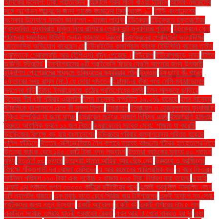
আসকের উদ্বেগ: ঢাকা প্রতিবেদন"
আসামে গরুর মাংস খাওয়া নিষিদ্ধ
আসিফ নজরুলের
সঙ্গে অশোভন আচরণের জন্য তারেক রহমানের নিন্দা
আহত ১".
ইইউ বাংলাদেশের
সংস্কার উদ্যোগে সমর্থন জানালেন - হাদজা লাহবিব
ইউক্রেন
ইউক্রেনে যুক্তরাষ্ট্রের
প্রস্তাবিত যুদ্ধবিরতি চুক্তি নিয়ে রাশিয়ার প্রেসিডেন্ট ভ্লাদিমির পুতিনে
ইউক্রেনে সেনা
পাঠানোর সম্ভাবনা উড়িয়ে দেননি কানাডা - ট্রুডো
ইউক্রেনের প্রেসিডেন্ট ভলোদিমির
জেলেনস্কি অভিযোগ করেছেন যে
ইউনাইটেড কমার্শিয়াল ব্যাংক (ইউসিবি) বছরের তৃতীয়
প্রান্তিকে শেয়ারপ্রতি আয় (ইপিএস) বৃদ্ধি পেয়েছে।
ইউরোপ
ইউরোপজুড়ে সাড়া
ইঙ্গিত
ডাউনিং স্ট্রিটের"
ইনস্টাগ্রামের ৬টি প্রাইভেসি ফিচার যেগুলি আপনার জন্য উপকারী
ইন্টার্নশিপ প্রোগ্রামের মাধ্যমে ভবিষ্যতের ক্যারিয়ার গঠন
ইফতার
ইফতারে কী খাবেন
ইফতারের সময় রাসুল (সা.) যে দোয়া পড়তেন
ইয়ামালের বাঁকা পথে মেসি-ম্যারাডোনার
স্বপ্নের বাড়ি
ইরান: ইসরায়েলকে কঠোর প্রতিশোধের হুমকি
ইলন মাস্ককে ছাড়িয়ে
বিশ্বের শীর্ষ ধনী পরিবার ওয়ালটন
ইলন মাস্কের সম্পত্তি ১৯.২% কমেছে
ইলন মাস্কের
স্টারলিংক বাংলাদেশে এলে কী সুফল মিলবে
ইসরায়েল
ইসরায়েল ও হেজবুল্লাহর যুদ্ধবিরতি
চুক্তি সম্পর্কিত যা জানা যাচ্ছে
ইসরায়েল মাইকে আজান নিষিদ্ধ করল
ইসরায়েলি হামলায়
বৈরুতে আবাসিক ভবনে ১১ জন নিহত
ইসরায়েলের সাবেক সেনা: 'গাজায় যা করেছি
উইন্ডিজের বিপক্ষে বড় হার বাংলাদেশের
উড়িরচরে পরিবার কল্যাণকেন্দ্র পরিণত হয়েছে
পুলিশ ফাঁড়িতে
উত্তর মেসিডোনিয়ায় নৈশ ক্লাবে ভয়াবহ আগুনের ঘটনায় হতাহতদের নিয়ে
উত্তরা ব্যাংক দেবে ১৪৫ কোটি টাকা নগদ লভ্যাংশ
উত্তরা ব্যাংকের মুনাফা ৫০ শতাংশ
বৃদ্ধি
উত্তীর্ণ ৮৩
উদ্ধার
উপদেষ্টা হাসান আরিফ আর বেঁচে নেই
উরুগুয়ে ও ব্রাজিলের
বিপক্ষে শক্তিশালী দল ঘোষণা মেসিদের
এ আর রহমানের পারিশ্রমিক কত
এ বছর ফিতরার
সর্বনিম্ন পরিমাণ ১১০ টাকা এবং সর্বোচ্চ ২ হাজার ৮০৫ টাকা নির্ধারণ করা হয়েছে
এআই
এআই এর প্রভাব: গুগল ৩০০০০ কর্মীকে ছাঁটাইয়ের পথে
এআই প্রযুক্তি সম্বলিত নতুন
দুটি ল্যাপটপ বাজারে
এক ম্যাচ হাতে রেখে সিরিজ জয় টাইগারদের
একই অ্যাপে সব সেবা:
পর্যটকদের জন্য নতুন উদ্যোগ
একটি আন্দোলন
একটি বই
একটি বার্গারের দাম ৫ লাখ
একদিনে সর্বোচ্চ ওমরাহ যাত্রী প্রবাহের রেকর্ড
এখন আর না খেয়ে থাকতে হয় না
এবং