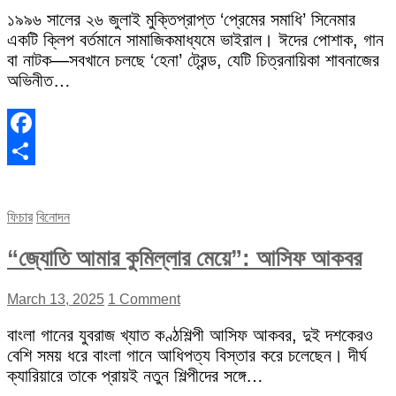
১৯৯৬ সালের ২৬ জুলাই মুক্তিপ্রাপ্ত ‘প্রেমের সমাধি’ সিনেমার
একটি ক্লিপ বর্তমানে সামাজিকমাধ্যমে ভাইরাল। ঈদের পোশাক, গান
বা নাটক—সবখানে চলছে ‘হেনা’ ট্রেন্ড, যেটি চিত্রনায়িকা শাবনাজের
অভিনীত…
Facebook
Share
ফিচার
বিনোদন
“জ্যোতি আমার কুমিল্লার মেয়ে”: আসিফ আকবর
March 13, 2025
1 Comment
বাংলা গানের যুবরাজ খ্যাত কণ্ঠশিল্পী আসিফ আকবর, দুই দশকেরও
বেশি সময় ধরে বাংলা গানে আধিপত্য বিস্তার করে চলেছেন। দীর্ঘ
ক্যারিয়ারে তাকে প্রায়ই নতুন শিল্পীদের সঙ্গে…