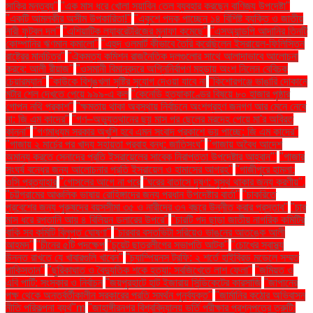
সাকির মন্তব্য"
"এক মাস ধরে খোলা সয়াবিন তেল ব্যবহার করছেন বাণিজ্য উপদেষ্টা"
"একটি আমলকীর অসীম উপকারিতা!"
"একুশে পদক পাচ্ছেন ১৪ বিশিষ্ট ব্যক্তি ও জাতীয়
নারী ফুটবল দল"
"এশিয়াটিক ল্যাবরেটরিজের মুনাফা কমেছে"
"এসঅ্যান্ডপি আদানির তিনটি
কোম্পানির ঋণমান কমালো"
"এহুদ ওলমার্ট কীভাবে তৈরি করেছিলেন ইসরায়েল-ফিলিস্তিন
রাষ্ট্রের মানচিত্র"
"ঐকমত্য কমিশন রাজনৈতিক দলগুলোর সাথে আলাদাভাবে আলোচনা
করবে: আলী রীয়াজ"
"ওসমানী বিমানবন্দরে অগ্নিনির্বাপণ মহড়ায় অংশ নিলেন বেবিচক
চেয়ারম্যান"
"কাউকে বিশৃঙ্খলা সৃষ্টির সুযোগ দেওয়া যাবে না
"কিশোরগঞ্জে ভাঙারি দোকানে
মর্টার শেল দেখতে পেয়ে ৯৯৯-এ কল
"কেনেডি হত্যাকাণ্ডের বিষয়ে ৮০ হাজার পৃষ্ঠার
গোপন নথি প্রকাশ"
"ক্ষমতায় থাকা অবস্থায় নির্বাচনে অংশগ্রহণ জনগণ আর মেনে নেবে
না: জি এম কাদের"
"গণ–অভ্যুত্থানের ছয় মাস পর ছেলের মরদেহ পেয়ে মা'র অবিরত
কান্না"
"গণমাধ্যম সরকার অখুশি হবে এমন সংবাদ প্রকাশে ভয় পাচ্ছে: জি এম কাদের"
"গাজায় ২ মার্চের পর খাদ্য সহায়তা প্রবাহ বন্ধ: জাতিসংঘ"
"গাজায় অবৈধ আদেশ
অমান্য করতে সেনাদের প্রতি ইসরায়েলের সাবেক নিরাপত্তা উপদেষ্টার আহ্বান"'
"গাজার
সংঘর্ষ বন্ধের জন্য আলোচনার প্রতি ইসরায়েল ও হামাসের আগ্রহ"
"গাজীপুরে হামলা:
ওসি প্রত্যাহার
"গোসলের আগে না পরে
"ঘরের বাতাসে দূষণ: সুস্থ থাকার জন্য করণীয়".
"চট্টগ্রামের আঞ্চলিক ভাষায় রোহিঙ্গাদের জন্য প্রধান উপদেষ্টার বার্তা"
"চাকরিতে
প্রবেশের জন্য পুরুষদের বয়সসীমা ৩৫ ও নারীদের ৩৭ বছরে উন্নীত করার প্রস্তাব"
"চার
মাস ধরে রপ্তানি আয় ৪ বিলিয়ন ডলারের উপরে"
"চারটি পদ ছাড়া জাতীয় নাগরিক কমিটির
বাকি সব কমিটি বিলুপ্ত ঘোষণা"
"চারবার বসতভিটা সরিয়েও ভাঙনের আতঙ্কে আলী
আহমদ"
"চীনের ৫টি পদক্ষেপ
"চুয়েট ছাত্রলীগের সভাপতি আটক"
"চোখের স্বাস্থ্য
উন্নত রাখতে যে খাবারগুলি খাবেন"
"চ্যাম্পিয়নস ট্রফি: ২ শর্তে হাইব্রিড মডেলে সম্মত
পাকিস্তান"
"ছুরিকাঘাত ও বৈদ্যুতিক শকে হত্যা: সবজিখেতে লাশ ফেলা"
"জমিয়ত ও
এবি পার্টি: সংস্কার ও নির্বাচন
"জয়পুরহাটে হাট ইজারায় সিন্ডিকেটের কারসাজি
"জাপানের
পক্ষ থেকে অন্তর্বর্তীকালীন সরকারের প্রতি সমর্থন পুনর্ব্যক্ত"
"জার্মানির কঠোর অভিবাসন
নীতি পরিকল্পনা ব্যর্থ"m
"জাহাঙ্গীরনগর বিশ্ববিদ্যালয় ভর্তি পরীক্ষার প্রশ্নপত্রে ত্রুটি: