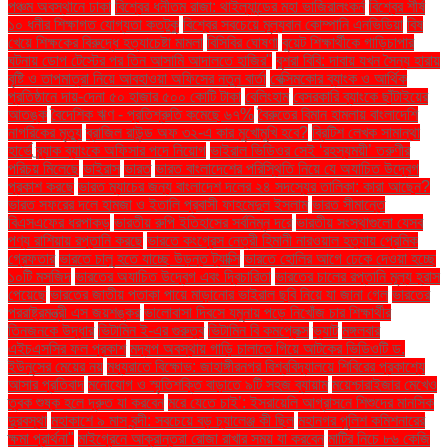
পঞ্চম অবস্থানে ঢাকা
বিশ্বের ধনীতম রাজা: থাইল্যান্ডের মহা ভাজিরালংকর্ন
বিশ্বের শীর্ষ
১০ ধনীর শিক্ষাগত যোগ্যতা কতটুকু
বিশ্বের সবচেয়ে মূল্যবান কোম্পানি এনভিডিয়া
বিষ
খেয়ে শিক্ষকের বিরুদ্ধে হত্যাচেষ্টা মামলা
বিসিবির ঘোষণা
বুয়েট শিক্ষার্থীকে গাড়িচাপার
ঘটনায় ডোপ টেস্টের পর তিন আসামি আদালতে হাজির"
বুশরা বিবি: দাবায় যখন সৈন্য হারায়
বৃষ্টি ও তাপমাত্রা নিয়ে আবহাওয়া অফিসের নতুন বার্তা
বেক্সিমকোর ব্যাংক ও আর্থিক
প্রতিষ্ঠানে দায়-দেনা ৫০ হাজার ৫০০ কোটি টাকা
বেলিংহাম
বেসরকারি ব্যাংকে ছাঁটাইয়ের
আতঙ্ক
বৈদেশিক ঋণ - প্রতিশ্রুতি কমেছে ৬৭%
বৈরুতের বিমান হামলায় বাংলাদেশি
নাগরিকের মৃত্যু
ব্রাজিল রাউন্ড অফ ৩২-এ কার মুখোমুখি হবে?
ব্রিটিশ লেখক সামান্থা
হার্ভে
ব্র্যাক ব্যাংকে অফিসার পদে নিয়োগ
ভাইরাল ভিডিওর সেই ‘রহস্যময়ী’ তরুণীর
পরিচয় মিলেছে
ভাইরাস
ভারত
ভারত বাংলাদেশের পরিস্থিতি নিয়ে যে অযাচিত উদ্বেগ
প্রকাশ করছে
ভারত ম্যাচের জন্য বাংলাদেশ দলের ২৪ সদস্যের তালিকা: কারা আছেন?
ভারত সফরের দলে হামজা ও ইতালি প্রবাসী ফাহমেদুল ইসলাম
ভারত সীমান্তে
বিএসএফের ধরপাকড়
ভারতীয় রুপি ইতিহাসের সর্বনিম্ন দরে
ভারতীয় সংস্থাগুলো যেসব
পণ্য রাশিয়ায় রপ্তানি করছে
ভারতে কংগ্রেস নেত্রী হিমানী নারওয়াল হত্যায় প্রেমিক
গ্রেফতার
ভারতে চালু হতে যাচ্ছে উড়ন্ত ট্যাক্সি
ভারতে হোলির আগে ঢেকে দেওয়া হচ্ছে
১০টি মসজিদ
ভারতের অযাচিত উদ্বেগ এবং দ্বিচারিতা
ভারতের চালের রপ্তানি মূল্য হ্রাস
পেয়েছে
ভারতের জাতীয় পতাকা পায়ে মাড়ানোর ভাইরাল ছবি নিয়ে যা জানা গেল
ভারতের
পররাষ্ট্রমন্ত্রী এস জয়শঙ্কর
ভালোবাসা দিবসে যমুনায় পড়ে নিখোঁজ চার শিক্ষার্থীর
তিনজনকে উদ্ধার
ভিটামিন ই-এর গুরুত্ব
ভিটামিন বি কমপ্লেক্স
ভ্যাট
মঙ্গলবার
এইচএসসির ফল প্রকাশ
মদ্যপ অবস্থায় গাড়ি চালাতে গিয়ে আটকের ভিডিওটি ড.
ইউনূসের মেয়ের নয়
মধ্যরাতে বিক্ষোভ: জাহাঙ্গীরনগর বিশ্ববিদ্যালয়ে শিবিরের প্রকাশ্যে
আসার প্রতিবাদ
মনোযোগ ও স্মৃতিশক্তি বাড়াতে ৯টি সহজ ব্যায়াম
ময়েশ্চারাইজার মেখেও
ত্বক শুষ্ক হলে দ্রুত যা করবেন
মরে যেতে চাই’: ইসরায়েলি আগ্রাসনে শিশুদের মানসিক
দুরবস্থা
মহাকাশে ৯ মাস বন্দী: সবচেয়ে বড় চ্যালেঞ্জ কী ছিল
মহানগর পুলিশ কমিশনারের
ক্ষমা প্রার্থনা"
মাইগ্রেনে আক্রান্তরা রোজা রাখার সময় যা করবেন
মাটির নিচে ৮৬ কেজি