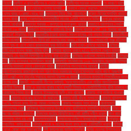
নিয়োগ
যুবলীগ ও ছাত্রলীগের ৪ নেতা আটক
যুবলীগের সাবেক সভাপতি
যে কারণে হঠাৎ
ওজন বেড়ে যায়
যেন মেঘের ভেলায় ভাসছি...
যেভাবে রেকর্ড করবেন হোয়াটসঅ্যাপ কল
যেসব কারণে রোজা ভেঙে যায়
রক্তচাপ নিয়ে কিছু আলোচনা
রক্তে হিমোগ্লোবিন বাড়াবে
যেসব খাবার
রংপুর গ্রেপ্তার নীলফামারীর সাবেক এমপি আফতাব উদ্দিন
রংপুরের আকাশে
মেঠো আবাবিল
রমজানুল মুবারক - কল্যাণের অফুরন্ত ভান্ডার
রমজানে আল্লাহর নৈকট্য
লাভের ১০ আমল
রমজানে তাকওয়া অর্জনের উপায়
রহস্য বাড়ছে সেই '২৫ হাজার বছরের
পুরোনো' পিরামিড নিয়ে
রাঙামাটির চায়না কমলা: সফল চাষের এক নতুন দিগন্ত
রাজধানীতে
তীব্র যানজট
রাজধানীতে মিনিকেট চালের দাম আরও বেড়েছে
রাত পোহালেই শুরু বইমেলা
রাতে ঘুম না এলে কোন কাজগুলো করা উচিত নয়
রানি তখন এগিয়ে আসেন"
রাশিয়া-
ইউক্রেন যুদ্ধে অস্ত্র বিক্রি বৃদ্ধি
রাশিয়ায় বহুতল ভবনে ৯/১১ স্টাইলে ড্রোন হামলা
রাশিয়ায় যে বাঙালি বিপ্লবীকে হত্যা করা হয়েছিল
রাশিয়ার ওখটস্ক সাগরে নিখোঁজ
রাশিয়ার
দাবি
রাষ্ট্র সংস্কার অতিরিক্ত জরুরি
রাষ্ট্রপতি সংবিধানের ১০৬ অনুচ্ছেদ অনুযায়ী সুপ্রিম
কোর্টের মতামত চেয়ে রেফারেন্স পাঠান
রাষ্ট্রপতির পদত্যাগের আহ্বান
রাষ্ট্রীয়
পৃষ্ঠপোষকতায় রাজনৈতিক দল গঠন হলে সরকারের গ্রহণযোগ্যতা হ্রাস পাবে: রিজভী"
রাস্ট বেল্টে শেষ মুহূর্তের প্রচারে ব্যস্ত ট্রাম্প ও কমলা
রাহাতের কনসার্টে শিক্ষার্থীদের জন্য
বিশেষ ছাড়
রিজভী: আওয়ামী লীগের কর্মসূচি 'অনুশোচনাহীন এক নারীর আর্তচিৎকার'
রোগীরা বিপাকে
রোজ ৫ ধরনের খাবার খেলে ফ্যাটি লিভার ও হেপাটাইটিসের ঝুঁকি থাকবে না
রোজাদার শিশুর যত্ন
রোজায় ইসবগুলের ভুসি কেন খাবেন?
রোজায় গলা শুকিয়ে যাওয়ার
কারণ
রোজায় ত্বকের যত্নে কী করবেন?
রোজায় নারী বাঁচুক সুস্থতায়
রোজার খাদ্যপণ্যে
৭৫% পর্যন্ত ছাড় দিচ্ছে আরব দেশগুলো
রোজার প্রকার সমূহ জানুন
রোনালদোই
ইতিহাসের সেরা
রোহিঙ্গারা মিয়ানমারে ফিরতে চায়: জাতিসংঘ মহাসচিব উখিয়ায়
র্তমানে
ঋণের পরিমাণ বাড়লেও
র্যটকদের কঠোর বিধিনিষেধে সেন্ট মার্টিন দ্বীপ ভ্রমণ
লাল কার্ড
লালশাক লাল হয় কেন
লালশাপলারবিল'
লেবাননের দক্ষিণে ইসরায়েলি হামলা
লোকমুখে
প্রচলিত 'খনার বচন'
শনিবার থেকে ৯ মাসের জন্য বন্ধ হচ্ছে সেন্টমার্টিন ভ্রমণ
শনিবার
থেকে রোজা শুরু যুক্তরাষ্ট্রে
শমী কায়সারের জামিন স্থগিত
শর্ষের তেলের উপযুক্ততা