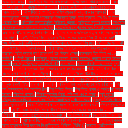
তারুণ্যের দ্রোহ
এবার চীন-রাশিয়া থেকেও ছড়ানো হচ্ছে গুজব: শফিকুল আলম
এবার
পাকিস্তানে শহীদ বুদ্ধিজীবী দিবস পালিত
এবারের আইপিএলে কোন দলের নেতৃত্বে
আছেন কে?.
এবি পার্টিতে যোগ দিলেন বিশিষ্ট ব্যবসায়ী আবু রাইয়ান আশয়ারী
এয়ার
অ্যাম্বুলেন্সে ঢাকার হজরত শাহজালাল বিমানবন্দর ত্যাগ করে লন্ডনের পথে রওনা হলেন
খালেদা জিয়া
এশিয়াটিক ল্যাবরেটরিজ লিমিটেড প্রথম প্রান্তিকে মুনাফা করেছে
এসএসসি
ও সমমান পরীক্ষা শুরু হবে ১০ এপ্রিল
এসএসসি ফরম পূরণের সময়সীমা বাড়ানো হয়েছে
এ্যানিকে পাঠানো হচ্ছে বিশ্ব সাঁতারে
ওই দিন বিকেলে অলিউল্লাহকে বাড়ি থেকে তুলে
নেয় পুলিশ
ওয়ালটন ফ্রিজ কিনে ২০ লাখ টাকা পেলেন কলেজ শিক্ষার্থী রাশেদ আলী
ওয়াশিংটনে হেলিকপ্টারের সঙ্গে সংঘর্ষে উড়োজাহাজ নদীতে বিধ্বস্ত
কমিশন দেশের চারটি
প্রদেশ গঠনের পরিকল্পনা করছে
কয়লা আমদানি না হওয়া পর্যন্ত বিদ্যুৎকেন্দ্র বন্ধ থাকবে
কয়লাসঙ্কটের কারণে বন্ধ মহেশখালী তাপবিদ্যুৎ কেন্দ্র
করমজলে তিন দিনে ৭৫০০
দর্শনার্থী
কর্ণফুলী টানেল
কলসিন্দুর গ্রামের অদম্য মেয়েরা আবারও প্রমাণ করেছে তাদের
দক্ষতা
কলাম্বিয়া বিশ্ববিদ্যালয়ের শিক্ষার্থী
কাঁচা মরিচে
কানপাকা রোগ - এক গুরুত্বপুর্ণ
সমস্যা
কানাডাকে যুক্তরাষ্ট্রের অঙ্গরাজ্য হতে বললেন ট্রাম্প
কানাডায় নিখোঁজ প্রবাসী
বাংলাদেশি শিক্ষার্থীর মরদেহ উদ্ধার
কানাডার প্রধানমন্ত্রী জাস্টিন ট্রুডো পদত্যাগ করতে
যাচ্ছেন
কান্ট ও হিউমের দর্শনে গাজালির প্রভাব
কাভার্ডভ্যান-মোটরসাইকেল সংঘর্ষে
ছাত্রদল কর্মী নিহত
কার ক্ষতি
কার লাভ
কারিগরি শিক্ষা অধিদপ্তরে বিশাল নিয়োগ
কিছু
অধিনায়কত্বের নাম অনুমিত ছিল
কিছু ইঙ্গিত মিলছে
কিডনিতে পাথর ও করণীয়
কী আছে
তাতে?
কীভাবে খাবেন?
কীভাবে বুঝবেন শীতে পানি কম খাওয়া হচ্ছে?
কুড়িগ্রামে
দরিদ্রদের চাল বিতরণের তালিকা নিয়ে বিএনপির দুই পক্ষের সংঘর্ষ
কুমিল্লা সিটির সাবেক
মেয়র সূচনার জমি
কুয়েটে ভর্তি পরীক্ষা উপলক্ষে বিমানের বিশেষ ফ্লাইট
কৃত্রিম বুদ্ধিমত্তা
কৃষক
কেন্দ্রীয় ব্যাংকের নির্দেশনায় ট্রেজারি বিল ও বন্ড কেনায় ব্যাংকের ফি ও চার্জ
নির্ধারণ"
কোন কথায় রেগে গেলেন জেলেনস্কি
কোন পক্ষ হারল?
ক্যানসারের টিকা নিয়ে
আশার আলো
ক্যান্সারের বিকল্প চিকিৎসা পদ্ধতিগুলি কীভাবে কাজ করে
ক্লাসরুমে প্রথম
বর্ষের ছাত্রকে বিয়ে করলেন বিশ্ববিদ্যালয় শিক্ষিকা (ভিডিও)
ক্ষমতার প্রাতিষ্ঠানিক