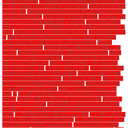
. ডায়াবেটিস ঝুঁকি কমানো:
। সুনামগঞ্জের শান্তিগঞ্জ উপজেলার সাংহাই হাওরে চলমান এই
সড়ক নির্মাণ প্রকল্পের জন্য জমির ক্ষতিপূরণ দেওয়া দূরের বিষয়
''অরফানেজ ট্রাস্ট মামলায়
সাজার রায় বাতিল
''কক্সবাজারের টেকনাফ উপজেলার নাফ নদীর মোহনায় মাছ ধরতে গিয়ে
চার বাংলাদেশি মাঝি নিখোঁজ''
''খুলনায় ‘নাটুকে’ পার্কে জলবায়ু তহবিল''
''ঘন কুয়াশায় ঢাকায়
নামতে না পেরে ৬ ফ্লাইট diverted সিলেট ও কলকাতায়''
''চলতি অর্থবছরে জিডিপি
প্রবৃদ্ধি ৪ শতাংশ হতে পারে''
''চ্যাটজিপিটির নতুন সুবিধা: ডিপসিকের প্রতিযোগিতার মুখে
বিপ্লব''
''বাইডেনের জাতির উদ্দেশে বিদায়ী ভাষণে কী বললেন''
''যুক্তরাষ্ট্রে তৈরি পিস্তলে
খুন
''রাষ্ট্রীয় পৃষ্ঠপোষকতায় লুটপাটের পথ বন্ধ করতে হবে: সাংবাদিক নেতা আজিজ"
''সুন্দরবনে নৌকায় দুই মণ হরিণের মাংস ফেলে পালাল চোর শিকারিরা''
'টিউলিপের
পদত্যাগপত্রে কী লেখা ছিল''
'ঢাকা বিশ্ববিদ্যালয় কেন্দ্রীয় ছাত্র সংসদ নির্বাচন: একটি
বিশ্লেষণ''
'শিক্ষাপ্রতিষ্ঠানে ‘গোপন রাজনীতি’ নিষিদ্ধের আহ্বান ছাত্রদলের''
'সংবিধান
সংস্কার কমিশনের সুপারিশ সম্পর্কে বিএনপি
‘অস্ট্রেলিয়া প্রতি মিনিটে ভারতকে স্মরণ
করিয়ে দেবে ধবলধোলাইয়ের কথা’
‘ইইউ ও ইউরোপীয় বিনিয়োগ ব্যাংক বাংলাদেশকে
পরিবেশ সুরক্ষায় সহায়তা দেবে’
‘এটা হয়তো আমার শেষ ম্যাচ’"
‘গণ–অভ্যুত্থান পরবর্তী
বিশ্ববিদ্যালয় ক্যাম্পাসে শান্তিপূর্ণ পরিবেশ প্রতিষ্ঠিত’
‘জয় বাংলা’কে জাতীয় স্লোগান
ঘোষণা করে হাইকোর্টের দেওয়া রায় স্থগিত
‘জাতীয় দলে আর খেলছি না’
‘ট্রাম্প একজন
উন্মাদ’: গাজা দখলের পরিকল্পনায় ফিলিস্তিনিদের প্রতিক্রিয়া
‘নির্বাচন বিলম্বিত হওয়ার
সংস্কারের বিরুদ্ধে বিএনপি’র অবস্থান’
‘পাঠান টু’ এর চিত্রনাট্য শাহরুখের মন জয়
করেছে
‘মা
‘মুনাফেকি’ নিয়ে রিজভীর মন্তব্য জাতীয় ঐক্যবিরোধী ও দুরভিসন্ধিপূর্ণ:
জামায়াত"
‘যুদ্ধবিরোধী’ রবীন্দ্রনাথ ঠাকুরের কাছে এক ইংরেজ মায়ের চিঠি
‘রোহিত শর্মা -
মোটা এবং গড়পড়তা খেলোয়াড়’
‘শিবিরের কমিটি’তে থাকার বিষয়ে পূজা চেরির বক্তব্য
"‘গণপরিষদ’ ও ‘সেকেন্ড রিপাবলিক’: জামায়াতসহ ইসলামী দলগুলোর মতভিন্নতা সামনে
আসছে"
"১০ কিলোমিটার ব্যবধানে সবজির দাম ৩-৪ গুণ বৃদ্ধি"
"১০ কোটি ও এমপি পদের
প্রলোভন: নুরুলের অভিযোগ মিথ্যা দাবি সামান্তার"
"১৫ বছরে বিচার ছাড়া ১৯২৬ জনের
হত্যার অভিযোগ আওয়ামী লীগ সরকারের বিরুদ্ধে"
"১৮তম শিক্ষক নিবন্ধনের লিখিত