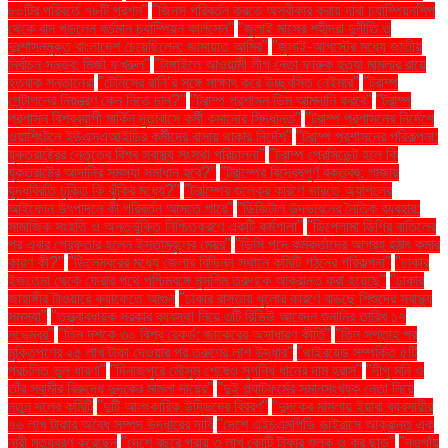
৮০টির পরিবর্তে ৭৮টি প্রশ্ন"
"জিনস পরিবর্তন করতে অস্বীকার করায় দাবা চ্যাম্পিয়নশিপ
থেকে বাদ পড়লেন বর্তমান চ্যাম্পিয়ন কার্লসেন"
"জুলাই মাসের শহীদরা দুর্নীতি ও
দুঃশাসনমুক্ত বাংলাদেশ চেয়েছিলেন: জামায়াত আমির"
"জুলাই-আগস্টের মধ্যে জাতীয়
নির্বাচন সম্ভব: মির্জা ফখরুল"
"টাঙ্গাইলে আওয়ামী লীগ নেতা ফারুক হত্যা মামলার রায়ে
হতবাক সন্তানেরা
"টেনিসের রানি’র সঙ্গে সাক্ষাৎ করে উচ্ছ্বসিত নেইমার"
"ট্রাম্প
পেন্টাগনের নিয়ন্ত্রণ কেন নিতে চান?"
"ট্রাম্প প্রশাসন ডিম আমদানি করবে"
"ট্রাম্প
প্রশাসন বিশ্বব্যাপী মার্কিন দূতাবাসে কর্মী কমানোর সিদ্ধান্ত"
"ট্রাম্প প্রশাসনের নির্দেশে
ওয়াশিংটনে ইউএসএআইডির কর্মীদের বাসায় থাকার নির্দেশ"
"ট্রাম্প প্রশাসনের পরিকল্পনা:
যুক্তরাষ্ট্রের নেতৃত্বে বিশ্ব স্বাস্থ্য সংস্থা পরিচালনা"
"ট্রাম্প প্রেসিডেন্ট হলে কি
যুক্তরাষ্ট্রে আদানির সমস্যা সমাধান হবে?"
"ট্রাম্পের বিদ্বেষপূর্ণ বক্তব্য: গাজায়
যুদ্ধবিরতি চুক্তি কি ঝুঁকির মধ্যে?"
"ট্রাম্পের শুল্কের কারণে ভারতে অ্যাপলের
আইফোন উৎপাদনে কী পরিবর্তন আসতে পারে"
"ডিজিটাল উদ্ভাবনের নৈতিক ব্যবহার:
সামাজিক সংহতি ও অন্তর্ভুক্তি নিশ্চিতকরণে একটি কর্মশালা"
"ডিপ্লোমা ডিগ্রি বাতিলের
পর এবার গ্রেফতার হলেন ইস্তাম্বুলের মেয়র"
"ডিসি পদে কর্মকর্তাদের আগ্রহ হঠাৎ কমার
কারণ কী?"
"ডিসেম্বরের মধ্যে জেলার বিভিন্ন স্থানে কমিটি গঠনের পরিকল্পনা"
"ঢাকার
ইজতেমা থেকে ফেরার পথে পশ্চিমবঙ্গে মুসলিম তরুণকে আক্রান্ত করা হয়েছে"
"ঢাকার
জাহাঙ্গীর টাওয়ারে ক্যাফেতে আগুন
"ঢাকার রাস্তায় ধুলোর কারণে বাড়ছে শিশুদের স্বাস্থ্য
সমস্যা"
"তত্ত্বাবধায়ক সরকার ব্যবস্থা নিয়ে ৩টি রিভিউ আবেদন শুনানির তারিখ ১৭
নভেম্বর"
"তিন দশকে ৩০ বিশ্ব রেকর্ড: জাকেরের অসাধারণ কীর্তি"
"তিন সপ্তাহ পর
মুক্তিপণের ২৫ লাখ টাকা দেওয়ার পর তরুণের লাশ উদ্ধার"
"থাইরয়েড সম্পর্কিত ৫টি
প্রচলিত ভুল ধারণা"
"দিনাজপুরে মৌসুম শেষেও সুগন্ধি ধানের দাম হ্রাস"
"দীপু মনি ও
তাঁর স্বামীর বিরুদ্ধে দুদকের মামলা দায়ের"
"দুই প্ল্যাটফর্মের সমানসংখ্যক নেতা নিয়ে
নতুন দলের কমিটি
"দুটি আলংকারিক উদ্ভিদের বিবরণ"
"দুদকের মামলায় ইয়াবা ব্যবসায়ীর
৭৬ লাখ টাকার অবৈধ সম্পদ উদ্ধারের দাবি
"দেশে এইচএমপিভি ভাইরাসে আক্রান্ত এক
নারী মৃত্যুবরণ করেছেন
"দেশে বছরে প্রায় ৩ লাখ কোটি টাকার শুল্ক ও কর ছাড়"
"নওগাঁয়