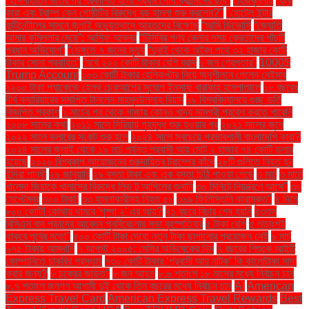
"হাসপাতালে ভর্তির পর প্রকাশিত হলো প্রথম পোপ ফ্রান্সিসের ছবি"
"হিজবুল্লাহ
"হুথি
কারা এবং ট্রাম্প কেন গোষ্ঠীটির বিরুদ্ধে বড় হামলা শুরু করলেন?"
"হোটেল ইন্টার
কন্টিনেন্টালের সামনে জুলাই অভ্যুত্থানে আহতদের বিক্ষোভ
“আমি ডিভোর্সি
“জ্যোতি
আমার কুমিল্লার মেয়ে”: আসিফ আকবর
“টিসিবির পণ্য কেনার সময় ক্রেতাদের পাঁচটি
প্রধান অভিযোগ”
“ডেঙ্গুতে ৭ জনের মৃত্যু
“দুবাই থেকে অবৈধ পথে ৩২ হাজার কোটি
টাকার সোনা প্রবাহিত”
“বর্ষে ২০০ কোটি টাকার বেশি বরাদ্দ
১ জন গ্রেপ্তার"
1000$
Trump Account
১০৩ কোটি টাকার হেলিকপ্টার নিয়ে অনুশীলনে গেলেন নেইমার
১২০০ টাকা প্যাকেজে হেলথ চেকআপের সুযোগ ইনসাফ বারাকাহ হাসপাতালে
১৮ বছরের
দীর্ঘ ক্যারিয়ারের সমাপ্তি টানলেন মাহমুদউল্লাহ রিয়াদ
১৯ বিশ্ববিদ্যালয়ে গুচ্ছ ভর্তি
বিজ্ঞপ্তি প্রকাশ
২ মার্চের পর থেকে গাজায় কোনও খাদ্য সামগ্রী প্রবেশ করতে পারেনি
২০০৮ সালের কথা
২০১১ সালে সিরিয়ায় গৃহযুদ্ধ শুরু হওয়ার পর
২০২১ সালের জুনে
২০২২ সালে ডলারের সংকট শুরু হলে
২০২৪ সালে সবচেয়ে প্রভাবশালী বাংলাদেশি কারা?
২০২৪ সালের জুলাই থেকে ১৯ মার্চ পর্যন্ত প্রবাসী আয় মোট ২ হাজার ৭৪ কোটি ডলার
হয়েছে
২০২৬ বিশ্বকাপ আয়োজনের গুরুদায়িত্ব ট্রাম্পের কাঁধে
২৮টি গুলিতে নিহত হন
ইন্দিরা গান্ধী
২৯ জানুয়ারি
২৯ বস্তা টাকা এবং এক বস্তা চিঠি পাওয়া গেছে
৩ মার্চ
৩ মার্চে
খালেদা জিয়াকে খালাসের বিরুদ্ধে লিভ টু আপিলের শুনানি
৩০ মিনিটে নিয়ন্ত্রণে আসে"
৩০
সেপ্টেম্বর
৩০০ টাকা!
৩৩ হামলাকারীসহ নিহত ৫৮
৩৬৯ ফিলিস্তিনি কারামুক্ত"
৪ দিনে
৮০০ কোটি! কোথায় থামবে 'পুষ্পা ২' এর আয়?
৪১ বছরে বিচার শেষ হয়নি
৪৩তম
বিসিএস বাদ পড়াদের আবেদন পুনর্বিবেচনার সভা বৃহস্পতিবার
৫ টাকা বেশি
৫ শতাংশই
থাকবে পূর্বের মতো"
৫০০ কোটি টাকা দেবে: নতুন টাকা ছাপানোর প্রয়োজন নেই
৬ মার্চ
৬৭৫ টাকায় আমদানি
৭ আগস্ট ২০০৫: মেসির অভিষেকের দিন
৭ বছরের শিশুকে আইটি
কোম্পানিতে চাকরির প্রস্তাব
৭৩০ কোটি টাকার ‘প্রবাসী আয় নাটক’ কি কালোটাকা সাদা
করার জন্য?
৮ চক্রের জড়িত"
৮ জন আহত
৮.৬ শতাংশ ১৮ মাসের মধ্যে নির্বাচন চান
৮.৭ শতাংশ জনগণ আগামী দুই থেকে তিন বছরের মধ্যে নির্বাচন চান
AI
American
Express Travel Card
American Express Travel Rewards
Best