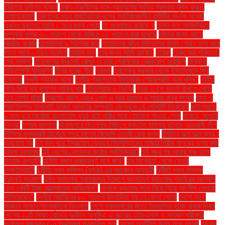
চরিত্রে দুর্দান্ত স্ট্যান
তরুণ-তরুণীদের অঙ্গ-প্রত্যঙ্গের ক্ষতির প্রবণতা বৃদ্ধি করছে
অ্যালকোহল
তরুণদের নতুন রাজনৈতিক দলের প্রতিষ্ঠাকালীন কমিটির সদস্য সংখ্যা
এখনও চূড়ান্ত হয়নি। তবে জানা গেছে
তা অব্যাহত রয়েছে।
তাজা ফল আমদানিতে
সম্পূরক শুল্ক ৩০ শতাংশ থেকে কমিয়ে ২৫ শতাংশ করা হয়েছে
তাঁদের জন্য আগে
স্ক্রিনিং জরুরি
তাপমাত্রা ৯ ডিগ্রির ঘরে
তাপমাত্রা বৃদ্ধি উদ্ভিদের কার্বন শোষণ বন্ধ করে
দিতে পারে - নতুন গবেষণা
তামিল নাড়ু
তার জন্য আমি দুঃখিত'
তারকা
তারুণ্যের শক্তিতে
‘সব সম্ভব’
তাহসানের কারণেই রোজা ও তার প্রেমিকের ব্রেকআপ হয়েছিল
তিব্বতে
শক্তিশালী ভূমিকম্প
তীব্র হচ্ছে শীত
তুরস্ক
তুরস্কের সরকার থেকে ইস্তানবুলে ফ্রি
ইফতার
তুলসী গ্যাবার্ড বলেন
তৃতীয় প্রান্তিকে ইউসিবির শেয়ারপ্রতি আয় বৃদ্ধি"
তৃতীয়
বিয়ে নিয়ে মুখ খুললেন শাকিব খান
তেঁতুলিয়ায় ৮ ডিগ্রি
ত্বক ও চুল ভালো রাখতে খেতে
হবে যেসব খাবার
ত্রিশের আগে ভেঙে গেল এ আর রহমান ও সায়রা বানুর সংসার
ৎস্য ও
প্রাণিসম্পদ উপদেষ্টা ফরিদা আখতার সম্প্রতি ফেসবুকে যে পোস্টটি দিয়েছেন
থাইল্যান্ডে
৬ মাস ধরে নিখোঁজ বাংলাদেশি যুবক থাই নারীর সঙ্গে হোটেলে পাওয়া গেল!
থাকছে ‘জুলাই
চত্বর’
দশরথ রঙ্গশালা
দিনাজপুরে বিএনপির মিছিলে ককটেল হামলার ঘটনায় আওয়ামী লীগ
দিল্লির মুখ্যমন্ত্রী হিসেবে শপথ নিলেন বিজেপি নেত্রী রেখা গুপ্ত
দীর্ঘদিন অল্প অল্প জ্বর -
অবহেলা নয়
দুই দিন ধরে ইসরায়েল যেভাবে ফিলিস্তিনের গাজার নিরীহ মানুষের ওপর বর্বর
হামলা চালাচ্ছে
দুই দেশের নেতাদের কঠোর প্রতিক্রিয়া"
দুই বছর পর আবার শুরু হলো
জাহাজ রপ্তানি
দুটোই সমান গুরুত্বপূর্ণ মনে করে"
দুধ বিক্রেতা থেকে সেনার
লেফটেন্যান্ট!
দুর্নীতি দমন কমিশন (দুদক) এর আবেদন অনুযায়ী
দুর্নীতি দমন কমিশন
(দুদক) গতকাল
দুর্বল ব্যাংকের গ্রাহকদের উদ্দেশে বাংলাদেশ ব্যাংকের গভর্নরের আশ্বাস
দেড় কোটি টাকা আত্মসাতের অভিযোগ"
দেশকে ধ্বংসের পথে নিয়ে গিয়ে আ.লীগ নেতারা
পালিয়েছেন"
দেশীয় সয়াবিনের ৮০ শতাংশ উৎপাদিত হয় যে জেলা থেকে
দেশে দেশে
রমজান পালনে সাংস্কৃতিক ভিন্নতা
দেশে প্রথমবারের মতো উদযাপিত হচ্ছে কৃষক দিবস
দেশের ১১টি শিক্ষা বোর্ডের অধীনে অনুষ্ঠিত এ বছরের এইচএসসি ও সমমান পরীক্ষার
ফলাফল মঙ্গলবার (১৫ অক্টোবর) প্রকাশিত হবে
দেশের অর্থনীতি উল্টো পথে যাচ্ছে
দেশের