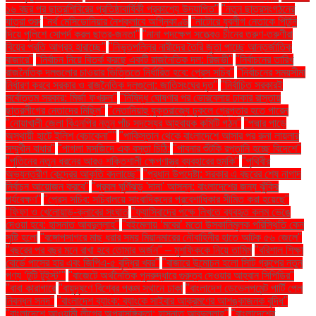
১৬ বছর পর ছাত্রশিবিরের প্রতিষ্ঠাবার্ষিকী প্রকাশ্যে উদযাপিত"
"নতুন ছাত্রসংগঠনের
যাত্রা শুরু
"নর্থ মেসিডোনিয়ার নৈশক্লাবে অগ্নিকাণ্ড
"নাটোরে যুবলীগ নেতাকে পিটুনি
দিয়ে পুলিশে সোপর্দ করল ছাত্র-জনতা"
"নানা পদক্ষেপ সত্ত্বেও চীনের তরুণ-তরুণীরা
বিয়ের প্রতি আগ্রহ হারাচ্ছে"
"নিভৃতপল্লির নারীদের তৈরি জুতা পাচ্ছে আন্তর্জাতিক
বাজারে"
"নির্বাচন নিয়ে বিতর্ক করছে একটি রাজনৈতিক দল: রিজভী"
"নির্বাচনের তারিখ
রাজনৈতিক দলগুলোর চাওয়ার ভিত্তিতে নির্ধারিত হবে: প্রেস সচিব"
"নির্বাচনের সময়সীমা
নির্ধারণ করবে সরকার ও রাজনৈতিক দলগুলো: জাতিসংঘের দূত"
"নির্বাচিত সরকারই
সর্বোত্তম সরকার: মির্জা ফখরুল"
"নিষিদ্ধ ঘোষণার পর ভোরবেলায় ঢাকার রাস্তায়
ছাত্রলীগের নেতাদের মিছিল"
"নেতানিয়াহু যুক্তরাজ্যে ঢুকলে গ্রেপ্তার হতে পারেন
"নোয়াখালী জেলা বিএনপির নতুন পাঁচ সদস্যের আহ্বায়ক কমিটি গঠন"
"পদ্মার পাড়ে
অস্থায়ী হাটে ইলিশ বেচাকেনা"''
"পাকিস্তান থেকে বাংলাদেশে আসার পর রুনা লায়লার
সম্মুখীন বাধার"
"পাগলা মসজিদে এক বস্তা চিঠি:
"পাবনার শুঁটকি রপ্তানি হচ্ছে বিদেশে"
"পুতিনের নতুন ধরনের আরও শক্তিশালী ক্ষেপণাস্ত্র ব্যবহারের হুমকি"
"পৃথিবীর
অভ্যন্তরীণ কেন্দ্রের আকৃতি বদলাচ্ছে"
"প্রধান উপদেষ্টা: সরকার এ বছরের শেষ নাগাদ
নির্বাচন আয়োজন করবে"
"প্রবল ঘূর্ণিঝড় 'দানা' আসন্ন: বাংলাদেশের জন্য ঝুঁকির
পর্যবেক্ষণ"
"প্রেস সচিব: সচিবালয়ে সাংবাদিকদের প্রবেশাধিকার সীমিত করা হয়েছে"
"ফিফা ও খেলোয়াড়-ক্লাবের সংঘাত
"ফ্যাসিবাদের পক্ষে লিখতে ব্যবহৃত কলম ভেঙে
দেওয়া হবে: হাসনাত আবদুল্লাহ"
"বইমেলায় ‘মবের’ মতো উসকানিমূলক পরিস্থিতি কেন
সৃষ্টি হলো
"বঙ্গোপসাগরে মাছ ধরার সময় মিয়ানমারের নৌবাহিনীর হাতে আটক ৫৬ জেলে"
"বছরের পর বছর মনে রাখা হবে তোমার অর্জন" – মুশফিককে নিয়ে তামিম
"বরিশাল শিক্ষা
বোর্ডে পাসের হার এবং জিপিএ-৫ বৃদ্ধির খবর"
"বাজারে উন্মোচন হলো সিটি গ্রুপের নতুন
পণ্য ‘টুটি টুইস্ট’"
"বাজেটে অর্থনৈতিক পুনরুদ্ধারে গুরুত্ব দেওয়ার আহ্বান সিপিডির"
"বাবা কারাগারে
"বায়ুদূষণে বিশ্বের পঞ্চম স্থানে ঢাকা
"বাংলাদেশ ডেভেলপমেন্ট পার্টি পেল
নিবন্ধন সনদ"
"বাংলাদেশ ব্যাংক: ব্যাংকে সাইবার আক্রমণের আশঙ্কাজনক বৃদ্ধি"
"বাংলাদেশে আওয়ামী লীগের অপ্রাসঙ্গিকতা: হাসনাত আবদুল্লাহ"
"বাংলাদেশের