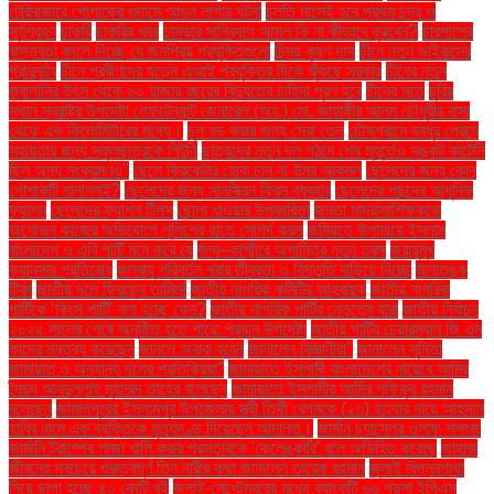
টেরিবাজারে পোশাকের গুদামে আগুন লাগার ঘটনা
চলতি মাসেই হবে প্রথম চন্দ্র ও
সূর্যগ্রহণ
চাকরি
চাকরির খবর
চামড়ার মানিব্যাগ আসল কি না কীভাবে বুঝবেন?
চারপাশের
বাস্তবতা বদলে দিচ্ছে যে জনপ্রিয় প্রযুক্তিগুলো
চিন্ময় কৃষ্ণ দাস
চীনে নতুন ভাইরাসের
প্রাদুর্ভাব
চীনে প্রবীণদের যত্নে এআই প্রযুক্তির দিকে ঝুঁকছে সরকার
চীনের নতুন
জ্বালানির উৎস থেকে ৬০ হাজার বছরের বিদ্যুতের চাহিদা পূরণ হবে
চীনের মতে
চুরির
স্থান স্বরাষ্ট্র উপদেষ্টা লেফটেন্যান্ট জেনারেল (অব.) মো. জাহাঙ্গীর আলম চৌধুরীর বাসা
থেকে এক কিলোমিটারের মধ্যে।
চুল বড় করার জন্য সেরা তেল
চৌদ্দগ্রামে বন্ধুর প্রেমে
সহায়তার জন্য স্কুলছাত্রকে পিটুনি
ছাত্রদের নতুন দল গঠনে শেষ মুহূর্তেও সঙ্কট কাটেনি
ছিল অন্য সংক্রমণও"
ছেলে ক্রিকেটার হোক চান না উমর আকমল
ছেলেদের জন্য কোন
পোশাকটি মানানসই?
ছেলেদের জন্য সানস্ক্রিন ক্রিম ব্যবহার
ছেলেদের পছন্দের আধুনিক
ফ্যাশন
ছেলেদের ফ্যাশন টিপস
ছোলা খাওয়ার উপকারিতা
জনতা মাদ্রাসাশিক্ষককে
অশোভন কাজের অভিযোগে পুলিশের হাতে সোপর্দ করল
জমিয়তে উলামায়ে ইসলাম
বাংলাদেশ ও এবি পার্টি মনে করে যে
জম্মু–কাশ্মীরে অশান্তির নতুন তরঙ্গ
জরায়ুমুখ
ক্যানসার প্রতিরোধ
জলবায়ু পরিবর্তন খরার তীব্রতা ও বিস্তৃতি বাড়িয়ে দিচ্ছে
জলাতঙ্ক
টিকা
জাতীয় দলে ফিরছেন তামিম!
জাতীয় নাগরিক কমিটির আহ্বায়ক
জাতীয় নাগরিক
পার্টিকে ‘কিংস পার্টি’ বলা হচ্ছে কেন?
জাতীয় নাগরিক পার্টির নেতৃত্বে যারা
জাতীয় নির্বাচন
২০২৫ সালের শেষে অনুষ্ঠিত হতে পারে: প্রধান উপদেষ্টা
জাতীয় পার্টির চেয়ারম্যান জি এম
কাদের মন্তব্য করেছেন
জানলে অবাক হবেন
জানালেন বিজ্ঞানীরা"
জানালেন সুনিতা
জামায়াত ও অন্যান্য দলের প্রতিক্রিয়া''
জামায়াতে ইসলামী বাংলাদেশের নায়েবে আমির
সৈয়দ আবদুল্লাহ মুহাম্মদ তাহের বলেছেন
জামায়াতে ইসলামীর আমির শফিকুর রহমান
বলেছেন
জামালপুরের ইসলামপুর উপজেলায় স্ত্রী তিথী বেগমকে (২৩) হত্যার দায়ে আহসান
হাবিব নামে এক ব্যক্তিকে মৃত্যুদণ্ড দিয়েছেন আদালত।
জার্মান চ্যান্সেলর ওলাফ শলৎজ
জার্মানি ট্রাম্পের গাজা খালি করার প্রস্তাবকে 'কেলেঙ্কারি' বলে অভিহিত করেছে
জাহাজ
জীবনের সবচেয়ে গুরুত্বপূর্ণ তিন নারীর কথা জানালেন তারেক রহমান
জুলাই বিপ্লবগাথা
নিয়ে ছাপা হচ্ছে ৪০ কোটি বই
জুলাই-সেপ্টেম্বরের মধ্যে ব্যাংকটি ৬৬ পয়সা ইপিএস