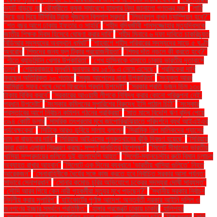
ভ্যাট বাড়ছে না
"রৌমারীতে কৃষক সমাবেশে হামলার নিন্দা জানালো গণতন্ত্র মঞ্চ"
"লাঠি
দিয়ে ভর দিয়ে টিসিবির ট্রাক খুঁজছেন বিল্লাল সরদার"
"লিভারপুল কখন চ্যাম্পিয়ন হবে?"
"শত বছর আগে ঢাকায় ইফতার ও সাহ্‌রি"
"শহীদ বুদ্ধিজীবী শামসুজ্জোহার মৃত্যুদিবসকে
জাতীয় শিক্ষক দিবস হিসেবে ঘোষণা করার দাবি"
"শহীদ মিনারে ৬ দফা দাবিতে চাকরিচ্যুত
বিডিআর সদস্যদের অবস্থান ধর্মঘট"
"শাহবাগে শহীদ পরিবারের সদস্যদের সাড়ে ৫ ঘণ্টা
অবরোধ
"শিশুদের জন্য ফ্লু টিকার প্রয়োজনীয়তা"
"শিশুর দাঁত নড়লে কী করতে হবে?"
"শীতে ব্যাডমিন্টন খেলার উপকারিতা"
"শেখ হাসিনাকে থামাতে ঢাকায় ভারতীয় দূতাবাসে
তলব"
"শেয়ারবাজারে মূলধনি মুনাফার কর ১৫% এ নেমে এসেছে"
"শ্রমিকেরা দাবি
করছেন অতিরিক্ত ১০ শতাংশ
"সবুজ আপেলের নানা উপকারিতা"
"সংযুক্ত আরব
আমিরাত সফর শেষে দেশে ফিরলেন প্রধান উপদেষ্টা"
"সরকার প্রতি ডজন ডিম ১৩০
টাকায় বিক্রি করবে"
"সরকারের আওয়ামী লীগকে নিষিদ্ধ করার কোনো পরিকল্পনা নেই:
প্রধান উপদেষ্টা"
"সংস্কার কমিশনের সুপারিশের বিরুদ্ধে ইসি পাঠাল চিঠি"
"সংস্কার
প্রস্তাবের আগে নির্বাচন কমিশন গঠনের প্রক্রিয়া"
"সাত মাসে বিদেশি ঋণ বৃদ্ধি পেয়ে
৩৯৪ কোটি ডলার
"সামরিক তৎপরতার মুখে জাপোরিঝঝিয়াতে পরিদর্শনে ব্যর্থ আইএইএর
পর্যবেক্ষকেরা"
"সিটিকে আরও ডুবিয়ে সালাহ বললেন
"সিরামিক শিল্প মালিকদের গ্যাসের
দাম না বাড়ানোর দাবি"
"সিরিয়ায় আইএসের পুনরুত্থানের ঝুঁকি দ্বিগুণ হয়েছে"
"সিরিয়ায়
কারা কোন এলাকা নিয়ন্ত্রণ করছে: সম্পূর্ণ মানচিত্র বিশ্লেষণ"
"সিলেট সীমান্তে ভারতীয়
খাসিয়া সম্প্রদায়ের গুলিতে দুই বাংলাদেশি আহত"
"সিলেট-ম্যানচেস্টার রুটে বিমান চলাচল
অব্যাহত রাখার আহ্বান"
"সিলেটে এক দিনের ব্যবধানে ‘ভারতীয় খাসিয়া গু‌লিতে’ নিহত
আরেকজন"
"সেনাবাহিনীকে ধৈর্যের সঙ্গে কাজ করতে হবে নির্বাচিত সরকার আসা পর্যন্ত:
সাভারে সেনাপ্রধান"
"সোনার কমোড চুরির অভিযোগে চক্রের সদস্যরা দোষী সাব্যস্ত"
"সৌদি আরব গিয়ে কেন নারী গৃহকর্মীরা মৃত্যুর মুখে পড়ছেন?"
"স্থানীয় সরকার নির্বাচন
নির্দলীয় করার সুপারিশ"
"হাইকোর্টের পূর্ণাঙ্গ আদেশ: অন্তর্বর্তী সরকার আইনি দলিল ও
জনগণের ইচ্ছার সমর্থনে প্রতিষ্ঠিত"
"হাঙ্গার প্রজেক্টে ঢাকায় চাকরি
"হালিশহর