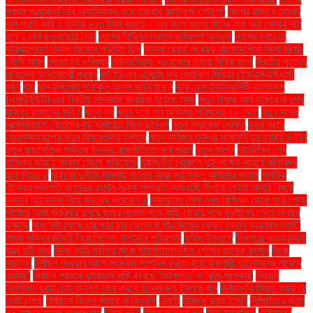
প্রথম প্রযুক্তিনির্ভর অ্যানিম্যাল ওয়েলফেয়ার প্ল্যাটফর্ম 'পেটগো'
দেশের বাজারে সোনার
দাম প্রতি ভরি ২ হাজার ৬১৩ টাকা বাড়ছে। এর ফলে ভালো মানের এক ভরি সোনার দাম
হবে ১ লাখ ৫৩ হাজার টাকা
দেশের বিভিন্ন স্থানে ভূমিকম্প অনুভূত
দেশের সবচেয়ে
দারিদ্র্যপ্রবণ বিভাগ হিসেবে পরিচিত ছিল
দৈনিক রেকর্ড সংখ্যক বাংলাদেশিকে ভিসা দিচ্ছে
সৌদি আরব
দোকানের ভবিষ্যৎ
দৌলতদিয়ায় ৭৩ হাজার টাকায় বিক্রি হলো
দ্বিতীয় পুত্রের
মা হলেন অভিনেত্রী প্রসূন
দ্য ইউএস এজেন্সি ফর গ্লোবাল মিডিয়া (ইউএসএজিএম)
ধর্ষণ
ধান
ধান উপদেষ্টা শফিকুল আলম জানিয়েছেন
নটর ডেম ইউনিভার্সিটি বাংলাদেশ
(এনডিইউবি)-এর দ্বিতীয় সমাবর্তন অনুষ্ঠিত হয়েছে আজ
নতুন টাকায় আর থাকবে না শেখ
মুজিবুর রহমানের ছবি।
নতুন দল
নতুন দলে গণ অধিকার পরিষদের ২০ নেতা
নতুন দলের
আত্মপ্রকাশে নেতাদের বড় জমায়েত নিয়ে উদ্বেগ
নতুন প্যাকেজ ঘোষণা
নতুন বছরে
হোয়াটসঅ্যাপের নতুন ফিচারগুলির উপহার
নতুন বাণিজ্য যুদ্ধের মুখোমুখি যুক্তরাষ্ট্র ও চীন
নতুন রাজনৈতিক শক্তির উদ্ভব: রাজনীতিতে নানা গুঞ্জন
নতুন স্বপ্ন
নয়াদিল্লি শেখ
হাসিনার ভারতে থাকার মেয়াদ বাড়িয়েছে
নরসিংদীর চরাঞ্চলে দুই পক্ষের সংঘর্ষে গুলিবিদ্ধ
হয়ে নিহত ২
নাইকো দুর্নীতি মামলায় খালেদা জিয়া সহ সকল আসামির খালাস
নাগরিক
ঐক্যের সভাপতি মাহমুদুর রহমান মান্না সম্প্রতি আওয়ামী লীগকে ভোটে আনার বিষয়ে
চলমান আলোচনা নিয়ে মন্তব্য করেছেন।
নাজমুলের চোখ এখন বিপিএল থেকে সরে গেছে
নাটোরে আজ শুক্রবার দুপুরে জুমার নামাজ পড়ে বাড়ি ফেরার পথে যুবলীগের নেতা আবদুর
রাজ্জাক
নাফ নদী থেকে ধরা পড়া চার জেলেকে পাঁচ দিনেও ফেরত দেয়নি আরাকান আর্মি"
নায়ক মান্নার জীবনী নিয়ে সিনেমা বানানোর পরিকল্পনা
নাহিদ ইসলামে
নিকগঞ্জে এমআরআই
যন্ত্র দুটি বন্ধ
নিজে গাড়ি চালিয়ে মাকে হাসপাতালে নিয়ে গেলেন তারেক রহমান
নিজে
নাচলেন
নির্বাচন দেওয়ার আগে সংস্কার সম্পন্ন করতে হবে: ইসলামী আন্দোলনের নায়েবে
আমির"
নির্বাচন প্রসঙ্গে ধূম্রজাল সৃষ্টি করেছে 'সংক্ষিপ্ত' ও 'বৃহৎ সংস্কার'
নির্বাচন
বিলম্বিত করার চেষ্টা জনগণ সহ্য করবে না: নজরুল ইসলাম খান
নির্বাচন বিলম্বিত করার যে
চেষ্টা চলছে
নির্বাচনে বিলম্ব মানবে না বিএনপি
নির্বাহী
নিষিদ্ধ করল ইসিবি
নিষ্পত্তির জন্য