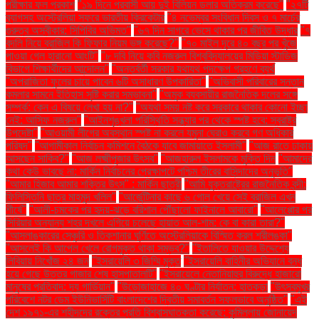
পরীক্ষার ফল প্রকাশ
"১৯ দিনে প্রবাসী আয় দুই বিলিয়ন ডলার অতিক্রম করেছে"
"২৭টি
ব্যাগসহ অস্ট্রেলিয়া সফরে ভারতীয় ক্রিকেটার
"৪ নভেম্বর সংবিধান দিবস ও ৭ মার্চের
গুরুত্ব অস্বীকার: সিপিবির অভিমত"
"৬৭ দিন সাগরে ভেসে থাকার পর জীবিত উদ্ধার
"৭
বদলি নিয়ে ব্রাজিল কি ফিফার নিয়ম ভঙ্গ করেছে?"
"৭০ মাইল দূরে ৪০ বছর পর খুঁজে
পাওয়া গেল হারানো আংটি"
"৮ দবি নিয়ে কবি নজরুল বিশ্ববিদ্যালয়ের মিডিয়া স্টাডিজ
বিভাগে শিক্ষার্থীদের আন্দোলন"
"অন্তর্বর্তী সরকার যথাযথ পদক্ষেপ গ্রহণে ব্যর্থ
"অপরাজিতা ফুলের চায়ে পাবেন ৬টি অসাধারণ উপকারিতা"
"অভিবাসী পরিবারের সন্তান
কমলার সামনে ইতিহাস সৃষ্টি করার সম্ভাবনা"
"অমুক ব্যবসায়ীর রাজনৈতিক দলের সঙ্গে
সম্পর্ক: কেন এ বিষয়ে লেখা হয় না?"
"অযথা সময় নষ্ট করে সরকারে থাকার কোনো ইচ্ছা
নেই: আসিফ নজরুল"
"আইনশৃঙ্খলা পরিস্থিতি সন্ধ্যার পর থেকে স্পষ্ট হবে: স্বরাষ্ট্র
উপদেষ্টা"
"আওয়ামী লীগের অবস্থান স্পষ্ট না করলে যমুনা ঘেরাও করবে গণ অধিকার
পরিষদ"
"আগামীকাল নির্বাচন কমিশনে বৈঠকে যাবে জামায়াতে ইসলামী"
"আজ রাতে ঢাকায়
আসছেন সাকিব?"
"আজ লক্ষ্মীপূজার উৎসব"
"আজহারুল ইসলামকে মুক্তি দিন
"আমাদের
কথা কেউ ভাবছে না: মার্কিন নির্বাচনের প্রেক্ষাপটে পশ্চিম তীরের বাসিন্দাদের অনুভূতি"
"আমার হিজাব আমার শক্তির উৎস" : মার্কিন ছাত্রী
"আমি যুক্তরাষ্ট্রের রাজনৈতিক বন্দী:
ফিলিস্তিনি ছাত্র মাহমুদ খলিল"
"আর্জেন্টিনার কাছে ৬ গোল খেয়ে সেই ব্রাজিল এখন
শীর্ষে"
"আলী-চমকের পর হৃদয়-ঝড়ে বরিশাল পৌঁছালো ফাইনালে আবারো"
"আলেপ্পোর পর
সিরিয়ার অন্যান্য শহর দখলে এগিয়ে চলেছে হায়াত আল-শাম: কে বা কারা তারা?"
"আসলাঙ্কারের সেঞ্চুরি ও তিকশানার ঘূর্ণিতে অস্ট্রেলিয়াকে বিস্মিত করল শ্রীলঙ্কা"
"আসলেই কি আপেল খেলে রোগমুক্ত থাকা সম্ভব?"
"ইতালিতে যাওয়ার উদ্দেশ্যে
লিবিয়ায় নিখোঁজ ২৪ জন
"ইসরায়েলি ৩ জিম্মি মুক্ত
"ইসরায়েলি বাহিনীর অভিযানে বন্ধ
হয়ে গেছে উত্তর গাজার শেষ হাসপাতালটি"
"ইসরায়েলে নেতানিয়াহুর বিরুদ্ধে হাজারো
মানুষের প্রতিবাদ: দ্য গার্ডিয়ান"
"উড়োজাহাজে ৪০ ঘণ্টার নির্যাতন: হাতকড়া
"উৎসবমুখর
পরিবেশে নটর ডেম ইউনিভার্সিটি বাংলাদেশের দ্বিতীয় সমাবর্তন সফলভাবে অনুষ্ঠিত"
"এই
দেশ ১৯৭১-এর শহীদদের রক্তের প্রতি বিশ্বাসঘাতকতা করেছে: কুমিল্লায় জোনায়েদ