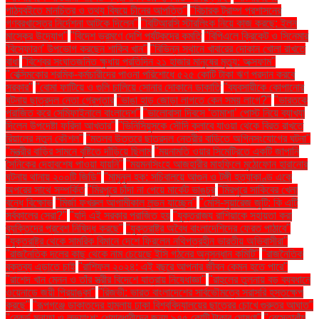
পাঠ্যবইতে মানচিত্র ও তথ্য বিষয়ে চীনের আপত্তি"
"বিচারক ট্রাম্প প্রশাসনের
গণবরখাস্তের নির্দেশনা আটকে দিলেন"
"বিটিআরসি স্টারলিংক নিয়ে কাজ করছে: ইলন
মাস্কের উদ্যোগ"
"বিদেশ ভ্রমণে দেশি পর্যটকদের কমতি
"বিপিএলে ক্রিকেট ও সিনেমার
'বিস্ফোরণ' উপভোগ করছেন শাকিব খান"
"বিভিন্ন স্থানে খাবারের দোকান খোলা রাখতে
বাধা
"বিশ্বের সংঘাতজনিত ক্ষুধায় প্রতিদিন ২১ হাজার মানুষের মৃত্যু: অক্সফাম"
"বেক্সিমকোর শ্রমিক-কর্মচারীদের পাওনা পরিশোধে ৫২৫ কোটি টাকা ঋণ প্রদান করবে
সরকার"
"বোমা ফাটিয়ে ও গুলি চালিয়ে সোনার দোকানে ডাকাতি
"ব্যবসায়ীকে কোপানোর
ঘটনায় ছাত্রদল নেতা গ্রেপ্তার
"ভাঙা হাড় জোড়া লাগতে কেন সময় লাগে?"
"ভারতকে
পরাজিত করে সেমিফাইনালে বাংলাদেশ"
"ভালোবাসা দিবসে ‘তামাশা’ পোস্ট নিয়ে ব্যাখ্যা
দিলেন উপদেষ্টা ফরিদা আখতার"
"ভিনিসিয়ুসকে সৌদি ক্লাবে যাওয়া থেকে বিরত রাখতে
রিয়ালের নতুন কৌশল"
"মতলব উত্তরে ছাত্রদল নেত্রীর বাড়িতে অগ্নিসংযোগের ঘটনা"
"মন্ত্রীর বাড়ির সামনে বৃষ্টিতে দাঁড়িয়ে ছিলাম
"ময়নামতি ওয়ার সিমেট্রিতে একটি জাপানি
সৈনিকের দেহাবশেষ পাওয়া যায়নি"
"ময়মনসিংহে আজহারীর মাহফিলে মুঠোফোন হারানোর
ঘটনায় থানায় ২০০টি জিডি"
"মামুনুল হক: সচিবালয়ে আগুন ও টঙ্গী হত্যাকাণ্ড একে
অপরের সাথে সম্পর্কিত
"মিরপুরে চাঁদা না পেয়ে মার্কেট ভাঙচুর
"মিরপুরে সাকিবের খেলা
বন্ধে বিক্ষোভ
"মির্জা ফখরুল আগামীকাল লন্ডন যাচ্ছেন"
"মেসি-সুয়ারেজ জুটি: কি এটি
সর্বকালের সেরা?"
"যদি এই সরকার পরাজিত হয়
"যুক্তরাজ্য রাশিয়াকে সহায়তা করা
ব্যক্তিদের প্রবেশ নিষিদ্ধ করছে"
"যুক্তরাষ্ট্র অবৈধ বাংলাদেশিদের ফেরত পাঠাবে"
"যুক্তরাষ্ট্র থেকে সামরিক বিমানে দেশে ফিরলেন নথিপত্রহীন ভারতীয় অভিবাসীরা"
"রাজনৈতিক দলের কাছ থেকে নাম চেয়েছে ইসি গঠনের অনুসন্ধান কমিটি"
"রাজনৈতিক
বক্তব্য এড়াতে চাই
"রাশিফল ২০২৪: এই বছরে আপনার জীবন কেমন হতে পারে"
"রাশেদ খান মেনন ও তাঁর স্ত্রীর বিদেশে যাত্রায় নিষেধাজ্ঞা"
"রাহুলের তুলনায় বড় ব্যবধানে
ওয়েনাডে জয়ী প্রিয়াঙ্কা"
"রিজভী: ভারত বাংলাদেশের সার্বভৌমত্বে সরাসরি হস্তক্ষেপ
করছে"
"রূপগঞ্জে ডাকাতদের হামলায় ঢাকা বিশ্ববিদ্যালয়ের ছাত্রের চোখে গুরুতর আঘাত"
"রেকর্ড মুনাফা ও লভ্যাংশ: শেয়ারধারীদের জন্য ৯৭৫ কোটি টাকার ঘোষণা"
"রেস্তোরাঁয়