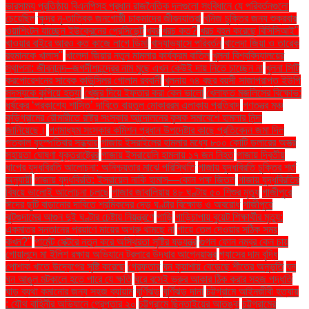
ভারসাম্য প্রতিষ্ঠায় বিএনপিসহ প্রধান রাজনৈতিক দলগুলো সংবিধানে যে পরিবর্তনগুলো
চেয়েছিল
ক্ষুদ্র নৃ-তাত্বিক জনগোষ্ঠী চাকমাদের জীবনযাত্রা
খনিজ চুক্তির জন্য শুক্রবার
ওয়াশিংটন যাচ্ছেন ইউক্রেনের প্রেসিডেন্ট
খবর
খরচ কত?
খরচ বহন করেছে বিসিসিআই"
খাওয়ার বাইরে আরও কত কাজে লাগে ডিম!
খাদ্যাভ্যাসে পরিবর্তন
খালেদা জিয়া ও তারেক
রহমানকে খালাস''
খালেদা জিয়ার নতুন মামলার কার্যক্রম বাতিল
খুলনা বিশ্ববিদ্যালয়ের
স্থাপনা: জীবনানন্দ–জগদীশচন্দ্রের নাম মুছে এখন কেউই দায় নিতে চাচ্ছেন না
খুলনা সিটি
করপোরেশনের সাবেক কাউন্সিলর গোলাম রব্বানী
খুলনায় ৭৪ বছর বয়সী সাজাপ্রাপ্ত ইউপি
সদস্যকে কুপিয়ে হত্যা
খেজুর দিয়ে ইফতার করা কেন ভালো
খেলাফত মজলিসের বিক্ষোভ:
ধর্ষকের ‘প্রকাশ্যে শাস্তি’ দাবিতে বায়তুল মোকাররম এলাকায় প্রতিবাদ
গণতন্ত্র মঞ্চ
কুড়িগ্রামের রৌমারীতে রাষ্ট্র সংস্কার আন্দোলনের কৃষক সমাবেশে হামলার নিন্দা
জানিয়েছে।
গণমাধ্যম সংস্কার কমিশন প্রধান উপদেষ্টার কাছে প্রতিবেদন জমা দিল
গতকাল বৃহস্পতিবার সন্ধ্যায়
গাজায় ইসরাইলের হামলার মধ্যে ৮০০ কোটি ডলারের অস্ত্র
সহায়তা ঘোষণা যুক্তরাষ্ট্রের
গাজায় ইসরায়েলি হামলায় ১৭ জন নিহত
গাজায় দ্বিতীয়
ধাপের যুদ্ধবিরতি আলোচনা: অনিশ্চয়তার মাঝে পরিস্থিতি
গাজায় যুদ্ধবিরতি চুক্তির শর্ত
অনুযায়ী
গাজায় যুদ্ধবিরতি: ইসরায়েল নাকি হামাস—কোন পক্ষ জিতল
গাজায় যুদ্ধবিরতির
বিষয়ে ভালোই আলোচনা চলছে
গাজার জাবালিয়ায় ৪৮ ঘণ্টায় ৫০ শিশুর মৃত্যু
গাজীপুরে
ঈদের ছুটি বাড়ানোর দাবিতে শ্রমিকদের দেড় ঘণ্টার বিক্ষোভ ও অবরোধ
গাজীপুরে
ঝুটগুদামের আগুন দুই ঘণ্টার চেষ্টায় নিয়ন্ত্রণে
গাড়ি
গাড়িচাপায় বুয়েট শিক্ষার্থীর মৃত্যু:
একমাত্র সন্তানের প্রয়াণে মায়ের অশ্রু থামছে না
গায়ে তেল দেওয়ার সঠিক সময়
কখন?"
গার্মেন্ট সেক্টরে নতুন করে অস্থিরতা সৃষ্টির ষড়যন্ত্র
গুগল ফোন নম্বর কেন চায়
গোয়ালন্দে মা ইলিশ রক্ষায় অভিযানে ট্রলারে উদ্ধার আগ্নেয়াস্ত্র
গ্যাসের দাম বৃদ্ধি
পোশাক খাতে উদ্বেগের সৃষ্টি করেছে
গ্রেফতার
ঘন কুয়াশায় বেড়েছে শীতের অনুভূতি
ঘন
ঘন আঙুল মটকালে হতে পারে যে ক্ষতি
ঘরে বসেই ভ্রুর আকার ঠিক করার সহজ পদ্ধতি
ঘাড় ব্যথা কমানোর জন্য সহজ ব্যায়াম
ঘূর্ণিঝড়
ঘূর্ণিঝড় দানা
চট্টগ্রামে আইনজীবী হত্যায়
: যৌথ বাহিনীর অভিযানে গ্রেপ্তার ২০
চট্টগ্রামে ছিনতাইয়ের আতঙ্ক
চট্টগ্রামের