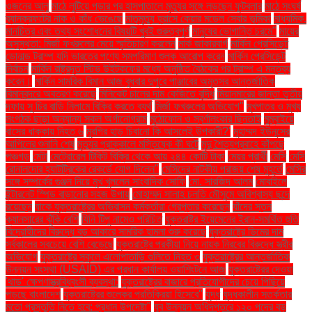
ওজনের আলু
মাঠে লুটিয়ে পড়ার পর হাসপাতালে মৃত্যুর সঙ্গে লড়ছেন ফুটবলার
মাঠে সংঘর্ষ
ব্যানক্রফটের নাক ও কাঁধ ভেঙেছে
মাতৃমৃত্যু হ্রাসে কেয়ার মডেল সেবার ভূমিকা
মাধ্যমিক.
মানচিত্র এবং তথ্য সংশোধনের বিষয়টি খুবই গুরুত্বপূর্ণ
মানুষের ভোগান্তি চরমে"
মায়ের
অসুস্থতা: মির্জা ফখরুলের মেয়ে স্মৃতিচারণ করলেন
মার্ক জাকারবার্গ
মার্কিন প্রেসিডেন্ট
ডোনাল্ড ট্রাম্প যদি ভারতের পণ্যে সমপরিমাণ শুল্ক আরোপ করেন
মার্কিন প্রেসিডেন্ট
নির্বাচন
মার্কিন রাষ্ট্রদূত স্টিভ উইটকফের মধ্যে অনুষ্ঠিত বৈঠকের পর ট্রাম্প এ মন্তব্য
করেন।
মার্কিন সামরিক বিমান আজ বুধবার দুপুরে পাঞ্জাবের অমৃতসর আন্তর্জাতিক
বিমানবন্দরে অবতরণ করেছে
মিনিকেট চালের দাম কেজিতে বৃদ্ধি
মিয়ানমারের জান্তা তৃতীয়
দফায় সু চির বাড়ি নিলামে বিক্রি করতে ব্যর্থ
মির্জা ফখরুলের অভিযোগ"
মুখপাত্র ও মুখ্য
সংগঠক ছাড়া অন্যান্য সকল অর্গানোগ্রাম
মুঠোফোন ও স্বর্ণালংকার ছিনতাই
মুম্বাইয়ে
বাসের ধাক্কায় নিহত ৬
মুরগির হাড় চিবানো কি আসলেই উপকারী?'
মুহাম্মদ ইউনূসের
আপিলের শুনানি শেষ
মৃত্যুর প্রাক্কালে মস্তিষ্কে কী ঘটে
মৃদু শৈত্যপ্রবাহে কাঁপছে
পঞ্চগড়
মেটা
মেট্রোরেল টিকিট বিক্রি থেকে আয় ২৪৪ কোটি টাকা
মেয়র প্রার্থী
মেসি
মেসি
রোনালদোর হ্যাটট্রিকের রেকর্ডে যোগ দিলেন"
মেসিদের নাটকীয় পরাজয় শেষ মুহূর্তে
মেসির
সঙ্গে সম্পর্কের গুঞ্জন নিয়ে মুখ খুললেন সাংবাদিক সোফি
মো. সারজিদ আলম
মোবাইলে
ইন্টারনেট স্পিড বাড়ানোর সহজ উপায়
মোহাম্মদ সালাহ চলতি মৌসুমে অবিশ্বাস্য ছন্দে
রয়েছেন
যাকে যুক্তরাষ্ট্রের অভিবাসন কর্মকর্তারা গ্রেপ্তার করেছেন
যাঁদের স্তন
ক্যানসারের ঝুঁকি বেশি
যিনি টিপু নামেও পরিচিত
যুক্তরাষ্ট্র ইয়েমেনের ইরান-সমর্থিত হুতি
বিদ্রোহীদের বিরুদ্ধে বড় আকারে সামরিক হামলা শুরু করেছে
যুক্তরাষ্ট্রে ডিমের দাম
সর্বকালের সবচেয়ে বেশি বেড়েছে
যুক্তরাষ্ট্রে পরকীয়া নিয়ে নায়ক নিরবের বিরুদ্ধে স্ত্রীর
অভিযোগ
যুক্তরাষ্ট্রে স্কুলে এলোপাতাড়ি গুলিতে নিহত ৩
যুক্তরাষ্ট্রের আন্তর্জাতিক
উন্নয়ন সংস্থা (USAID) এর প্রধান কার্যালয় ওয়াশিংটনে আজ
যুক্তরাষ্ট্রের দেওয়া
'থাড' ক্ষেপণাস্ত্রবিধ্বংসী ব্যবস্থা:
যুক্তরাষ্ট্রের বাজারে প্রতিযোগীদের চেয়ে পিছিয়ে
পড়ছে বাংলাদেশ
যুক্তরাষ্ট্রের শুল্কের প্রতিক্রিয়া হিসেবে"
যুদ্ধ
যুদ্ধকালীন সতর্কতার
মতো প্রস্তুতি নিতে হবে: প্রধান উপদেষ্টা"
যুব উন্নয়ন অধিদপ্তরে ১২০ পদের বড়