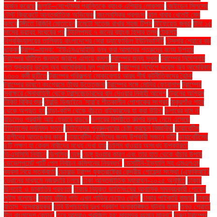
অর্জন করেছে
জুলাই–সেপ্টেম্বর প্রান্তিকে ব্যাংক এশিয়ার লোকসান
জেইডেন সিলসের
টেস্ট ক্রিকেটে আন্তর্জাতিক অভিষেক
জেলেনস্কির প্রশংসা
ঝাল খাবার খেলেই মেদ
কমবে
টঙ্গীতে বিজিবি মোতায়েন
টমেটো সতেজ রাখার সহজ টিপস
টাইফয়েড জ্বর:
টানা ১৫
মাসের ভয়াবহ সংঘর্ষের পর
টিউলিপসহ ৭ জনের ব্যাংক হিসাব তলব
টেকসই
বিশ্ববিদ্যালয়ের তালিকায় বাংলাদেশের সেরা ড্যাফোডিল ইউনিভার্সিটি
টেসলার শেয়ারে বড়
ধাক্কা
ট্রাম্প–মাস্ক: ‘ইউএসএআইডি বন্ধ করা আমাদের শত্রুদের জন্য উপহার
ট্রাম্পের ঘাঁটিতে জনমত জরিপে এগিয়ে কমলা
ট্রাম্পের জন্য সুখবর
ট্রাম্পের নির্দেশনায়
গত শুক্রবার ভয়েস অব আমেরিকার মূল প্রতিষ্ঠান
ট্রাম্পের নির্দেশে ভয়েস অব আমেরিকার
১৩০০ কর্মী ছুটিতে
ট্রাম্পের পরিকল্পনা মোকাবেলায় আরব শীর্ষ কূটনীতিকদের বৈঠক
ট্রাম্পের ভাষণে কংগ্রেসে তীব্র উত্তেজনা
ট্রাম্পের সঙ্গে মোদির ফোনালাপ
ট্রাম্পের
স্বাক্ষরে সেনাবাহিনী থেকে ট্রান্সজেন্ডারদের বাদ দেওয়ার নির্বাহী আদেশ
ট্রেনের অগ্রিম
টিকিট বিক্রি শুরু
ট্রেন্ডি ডিজাইনে 'সারা'র শীতকালীন পোশাকের সংগ্রহ
ঠাকুরগাঁও শহর
থেকে অপহৃত হন
ঠান্ডা-কাশি থেকে বাঁচতে বাইকারদের যা করা উচিত
ডলারের দাম না
বাড়লেও প্রবাসী আয় যেভাবে বাড়ছে
ডলারের বিপরীতে রুপির মূল্য নেমে এসেছে
ইতিহাসের সর্বনিম্ন স্তরে
ডাইনোসর পুনরুদ্ধারের চেষ্টা করছেন বিজ্ঞানীরা
ডায়াবেটিস
রোগীদের আতঙ্কের কারণ
ডায়াবেটিস রোগীদের জন্য উপকারী সজনে ডাঁটা
ডায়াবেটিসের
৪টি লক্ষণ যা কেবল নারীদের মধ্যে দেখা যায়
ডালিম খাওয়ার অসংখ্য উপকারিতা
ডিএসসিসি নির্বাচন
ডিপসিক
ডেঙ্গু
ডেঙ্গু হওয়ার কারণ এবং তার হাত থেকে বাঁচার উপায়
ডেভেলপমেন্ট পার্টি পেল নির্বাচন কমিশনের নিবন্ধন"
ডেসটিনি-ইভ্যালি সহ এমএলএম
ব্যবসা নিয়ে সতর্কবার্তা
ডোনাল্ড ট্রাম্প যুক্তরাষ্ট্রের কেন্দ্রীয় গোয়েন্দা সংস্থা (এফবিআই)
ড্রোনের মাধ্যমে নজরদারি চলছে
ঢাকা আন্তর্জাতিক ম্যারাথন-২০২৫ অনুষ্ঠিত
ঢাকায়
ছিনতাই ও ডাকাতির প্রবণতা
ঢাকায় নিযুক্ত জাতিসংঘের আবাসিক সমন্বয়কারী গোয়েন
লুইস বলেছেন
ঢাকায় হাঁটার গতি এখন গাড়ির চেয়েও বেশি''
ঢাকার পাইকারি বাজার'
ঢাকার
বাতাস ‘অস্বাস্থ্যকর’
ঢাবি উপাচার্যের দুঃখ প্রকাশ অনাকাঙ্ক্ষিত ঘটনার জন্য
তবুও শ্রোতা
হীন বাংলাদেশ বেতার”
তবে আমরাও পরাজিত হব: মাহমুদুর রহমান মান্না"
তরুণ ট্রাম্পের