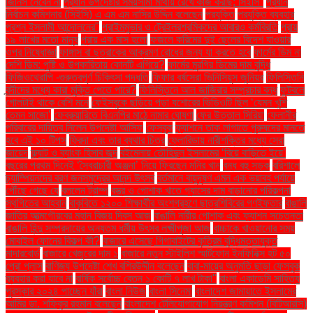
জিনিস নেবেন না
প্রধান উপদেষ্টার সময়সীমা মাথায় রেখে কাজ করছি: সিইসি"
প্রধান
নির্বাচন কমিশনার (সিইসি) এ এম এম নাসির উদ্দিন বলেছেন
প্রযুক্তি
প্রযুক্তি ব্যবহার
প্রশ্ন ইসলামী আন্দোলনের"
প্রাইমমুভার ও ট্রেইলরশ্রমিকদের আবারও কর্মবিরতি
প্রায়
১৯ লাখের মতো মানুষ
প্রায় এক মাস হলো
ফজলে করিমের দুই ছেলের বিদেশ যাওয়ার
ওপর নিষেধাজ্ঞা
ফাঙ্গাস বা ছত্রাকের আক্রমণ রোধের জন্য যা করতে হবে
ফার্মের ডিম না
দেশি ডিম: পুষ্টি ও উপকারিতায় কোনটি এগিয়ে?
ফার্মের মুরগির ডিমের দাম বৃদ্ধি
ফিজিওথেরাপি -গুরুত্বপূর্ণ চিকিৎসা পদ্ধতি
ফিফার বর্ষসেরা ভিনিসিয়ুস জুনিয়র
ফিলিস্তিনি
বন্দীদের মধ্যে কারা মুক্তি পেতে পারে?
ফিলিস্তিনে আল জাজিরার সম্প্রচার বন্ধ
ফুটবলে
গোলটাই থাকে বেশি মনে
ফেইসবুকে ছড়িয়ে পড়া যশোরের ভিডিওটি ছিল ‘যেমন খুশি
তেমন সাজো’
ফেব্রুয়ারিতে বিএনপির মাঠে নামার ঘোষণা
ফের উত্তাল সিরিয়া
ফেলানীর
পরিবারের দায়িত্ব নিলেন উপদেষ্টা আসিফ
ফেসবুক
ফ্যাশনে তাক লাগাতে পুরুষদের মানতে
হবে এই ১০ টিপস
ফ্রিদা এবং তার ব্যথার চিত্র
ফ্লোরিডায় নারীশক্তির মধ্যে সেরা
জায়েদ
ফ্ল্যাট ও ব্যাংক হিসাব জব্দ
বইমেলায় তৌহিদুল ইসলামের ‘বিয়ে বাড়িতে ইয়ে’
বছরের প্রথম দিনেই ‘স্বৈরাচারী অঞ্জনা’ নিয়ে ফিরছেন মনির খান
বন্ধ বহু সড়ক
বরিশালে
চ্যাম্পিয়নদের বরণ জনসমুদ্রের আনন্দ উৎসব
বর্তমানে বায়ুদূষণ এমন এক ভয়াবহ পর্যায়ে
পৌঁছে গেছে যে
বললেন ট্রাম্প
বস্ত্র ও পোশাক খাতে গ্যাসের দাম বাড়ানোর পরিকল্পনা
স্থগিতের আহ্বান
বাকৃবিতে ১২০০ শিক্ষার্থীর অংশগ্রহণে ছাত্রশিবিরের গণইফতার
বাঙালি
জাতির আত্মগৌরবের মহান বিজয় দিবস আজ
বাঙালি নারীর পোশাক এবং ফ্যাশন সচেতনতা
বাঙালি হিন্দু সম্প্রদায়ের অন্যতম ধর্মীয় উৎসব লক্ষ্মীপূজা আজ
বাচ্চাকে খাওয়ানোর সময়
মোবাইল ফোনের বিকল্প কী?
বাজারে এসেছে গিগাবাইটের কৃত্রিম বুদ্ধিমত্তাযুক্ত
মাদারবোর্ড
বাজারে খেজুরের দাম ১
বাজারে নতুন স্টাইলিশ স্মার্টফোন ইনফিনিক্স হট ৫০
প্রো প্লাস
বাণিজ্য উপদেষ্টা শেখ বশিরউদ্দীন বলেছেন
বাবা-মায়ের অনুমতি ছাড়া ফেসবুক
ব্যবহার করা যাবে না
বার্ষিক সর্বোচ্চ বেতন ১ কোটি ৭ লাখ টাকা"
বাংলা একাডেমি সাহিত্য
পুরস্কার ২০২৪ পাচ্ছেন যাঁরা
বাংলা নিউজ
বাংলা সিনেমা
বাংলাদেশ জামায়াতে ইসলামের
আমির ডা. শফিকুর রহমান বলেছেন
বাংলাদেশ টেলিযোগাযোগ নিয়ন্ত্রণ কমিশন (বিটিআরসি)