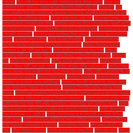
প্রাদুর্ভাব
চীনে প্রবীণদের যত্নে এআই প্রযুক্তির দিকে ঝুঁকছে সরকার
চীনের নতুন
জ্বালানির উৎস থেকে ৬০ হাজার বছরের বিদ্যুতের চাহিদা পূরণ হবে
চীনের মতে
চুরির
স্থান স্বরাষ্ট্র উপদেষ্টা লেফটেন্যান্ট জেনারেল (অব.) মো. জাহাঙ্গীর আলম চৌধুরীর বাসা
থেকে এক কিলোমিটারের মধ্যে।
চুল বড় করার জন্য সেরা তেল
চৌদ্দগ্রামে বন্ধুর প্রেমে
সহায়তার জন্য স্কুলছাত্রকে পিটুনি
ছাত্রদের নতুন দল গঠনে শেষ মুহূর্তেও সঙ্কট কাটেনি
ছিল অন্য সংক্রমণও"
ছেলে ক্রিকেটার হোক চান না উমর আকমল
ছেলেদের জন্য কোন
পোশাকটি মানানসই?
ছেলেদের জন্য সানস্ক্রিন ক্রিম ব্যবহার
ছেলেদের পছন্দের আধুনিক
ফ্যাশন
ছেলেদের ফ্যাশন টিপস
ছোলা খাওয়ার উপকারিতা
জনতা মাদ্রাসাশিক্ষককে
অশোভন কাজের অভিযোগে পুলিশের হাতে সোপর্দ করল
জমিয়তে উলামায়ে ইসলাম
বাংলাদেশ ও এবি পার্টি মনে করে যে
জম্মু–কাশ্মীরে অশান্তির নতুন তরঙ্গ
জরায়ুমুখ
ক্যানসার প্রতিরোধ
জলবায়ু পরিবর্তন খরার তীব্রতা ও বিস্তৃতি বাড়িয়ে দিচ্ছে
জলাতঙ্ক
টিকা
জাতীয় দলে ফিরছেন তামিম!
জাতীয় নাগরিক কমিটির আহ্বায়ক
জাতীয় নাগরিক
পার্টিকে ‘কিংস পার্টি’ বলা হচ্ছে কেন?
জাতীয় নাগরিক পার্টির নেতৃত্বে যারা
জাতীয় নির্বাচন
২০২৫ সালের শেষে অনুষ্ঠিত হতে পারে: প্রধান উপদেষ্টা
জাতীয় পার্টির চেয়ারম্যান জি এম
কাদের মন্তব্য করেছেন
জানলে অবাক হবেন
জানালেন বিজ্ঞানীরা"
জানালেন সুনিতা
জামায়াত ও অন্যান্য দলের প্রতিক্রিয়া''
জামায়াতে ইসলামী বাংলাদেশের নায়েবে আমির
সৈয়দ আবদুল্লাহ মুহাম্মদ তাহের বলেছেন
জামায়াতে ইসলামীর আমির শফিকুর রহমান
বলেছেন
জামালপুরের ইসলামপুর উপজেলায় স্ত্রী তিথী বেগমকে (২৩) হত্যার দায়ে আহসান
হাবিব নামে এক ব্যক্তিকে মৃত্যুদণ্ড দিয়েছেন আদালত।
জার্মান চ্যান্সেলর ওলাফ শলৎজ
জার্মানি ট্রাম্পের গাজা খালি করার প্রস্তাবকে 'কেলেঙ্কারি' বলে অভিহিত করেছে
জাহাজ
জীবনের সবচেয়ে গুরুত্বপূর্ণ তিন নারীর কথা জানালেন তারেক রহমান
জুলাই বিপ্লবগাথা
নিয়ে ছাপা হচ্ছে ৪০ কোটি বই
জুলাই-সেপ্টেম্বরের মধ্যে ব্যাংকটি ৬৬ পয়সা ইপিএস
অর্জন করেছে
জুলাই–সেপ্টেম্বর প্রান্তিকে ব্যাংক এশিয়ার লোকসান
জেইডেন সিলসের
টেস্ট ক্রিকেটে আন্তর্জাতিক অভিষেক
জেলেনস্কির প্রশংসা
ঝাল খাবার খেলেই মেদ
কমবে
টঙ্গীতে বিজিবি মোতায়েন
টমেটো সতেজ রাখার সহজ টিপস
টাইফয়েড জ্বর:
টানা ১৫