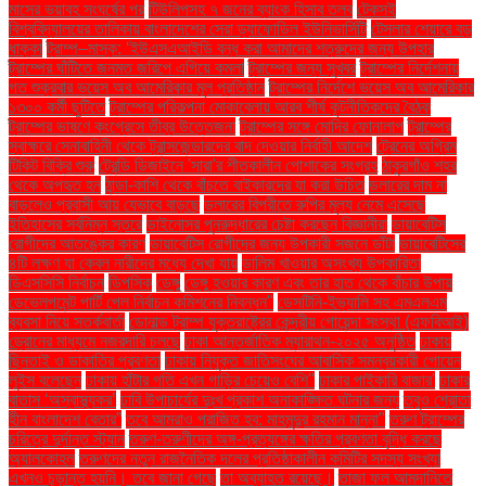
মাসের ভয়াবহ সংঘর্ষের পর
টিউলিপসহ ৭ জনের ব্যাংক হিসাব তলব
টেকসই
বিশ্ববিদ্যালয়ের তালিকায় বাংলাদেশের সেরা ড্যাফোডিল ইউনিভার্সিটি
টেসলার শেয়ারে বড়
ধাক্কা
ট্রাম্প–মাস্ক: ‘ইউএসএআইডি বন্ধ করা আমাদের শত্রুদের জন্য উপহার
ট্রাম্পের ঘাঁটিতে জনমত জরিপে এগিয়ে কমলা
ট্রাম্পের জন্য সুখবর
ট্রাম্পের নির্দেশনায়
গত শুক্রবার ভয়েস অব আমেরিকার মূল প্রতিষ্ঠান
ট্রাম্পের নির্দেশে ভয়েস অব আমেরিকার
১৩০০ কর্মী ছুটিতে
ট্রাম্পের পরিকল্পনা মোকাবেলায় আরব শীর্ষ কূটনীতিকদের বৈঠক
ট্রাম্পের ভাষণে কংগ্রেসে তীব্র উত্তেজনা
ট্রাম্পের সঙ্গে মোদির ফোনালাপ
ট্রাম্পের
স্বাক্ষরে সেনাবাহিনী থেকে ট্রান্সজেন্ডারদের বাদ দেওয়ার নির্বাহী আদেশ
ট্রেনের অগ্রিম
টিকিট বিক্রি শুরু
ট্রেন্ডি ডিজাইনে 'সারা'র শীতকালীন পোশাকের সংগ্রহ
ঠাকুরগাঁও শহর
থেকে অপহৃত হন
ঠান্ডা-কাশি থেকে বাঁচতে বাইকারদের যা করা উচিত
ডলারের দাম না
বাড়লেও প্রবাসী আয় যেভাবে বাড়ছে
ডলারের বিপরীতে রুপির মূল্য নেমে এসেছে
ইতিহাসের সর্বনিম্ন স্তরে
ডাইনোসর পুনরুদ্ধারের চেষ্টা করছেন বিজ্ঞানীরা
ডায়াবেটিস
রোগীদের আতঙ্কের কারণ
ডায়াবেটিস রোগীদের জন্য উপকারী সজনে ডাঁটা
ডায়াবেটিসের
৪টি লক্ষণ যা কেবল নারীদের মধ্যে দেখা যায়
ডালিম খাওয়ার অসংখ্য উপকারিতা
ডিএসসিসি নির্বাচন
ডিপসিক
ডেঙ্গু
ডেঙ্গু হওয়ার কারণ এবং তার হাত থেকে বাঁচার উপায়
ডেভেলপমেন্ট পার্টি পেল নির্বাচন কমিশনের নিবন্ধন"
ডেসটিনি-ইভ্যালি সহ এমএলএম
ব্যবসা নিয়ে সতর্কবার্তা
ডোনাল্ড ট্রাম্প যুক্তরাষ্ট্রের কেন্দ্রীয় গোয়েন্দা সংস্থা (এফবিআই)
ড্রোনের মাধ্যমে নজরদারি চলছে
ঢাকা আন্তর্জাতিক ম্যারাথন-২০২৫ অনুষ্ঠিত
ঢাকায়
ছিনতাই ও ডাকাতির প্রবণতা
ঢাকায় নিযুক্ত জাতিসংঘের আবাসিক সমন্বয়কারী গোয়েন
লুইস বলেছেন
ঢাকায় হাঁটার গতি এখন গাড়ির চেয়েও বেশি''
ঢাকার পাইকারি বাজার'
ঢাকার
বাতাস ‘অস্বাস্থ্যকর’
ঢাবি উপাচার্যের দুঃখ প্রকাশ অনাকাঙ্ক্ষিত ঘটনার জন্য
তবুও শ্রোতা
হীন বাংলাদেশ বেতার”
তবে আমরাও পরাজিত হব: মাহমুদুর রহমান মান্না"
তরুণ ট্রাম্পের
চরিত্রে দুর্দান্ত স্ট্যান
তরুণ-তরুণীদের অঙ্গ-প্রত্যঙ্গের ক্ষতির প্রবণতা বৃদ্ধি করছে
অ্যালকোহল
তরুণদের নতুন রাজনৈতিক দলের প্রতিষ্ঠাকালীন কমিটির সদস্য সংখ্যা
এখনও চূড়ান্ত হয়নি। তবে জানা গেছে
তা অব্যাহত রয়েছে।
তাজা ফল আমদানিতে