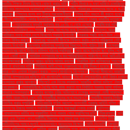
জাতীয় শিক্ষক দিবস হিসেবে ঘোষণা করার দাবি"
"শহীদ মিনারে ৬ দফা দাবিতে চাকরিচ্যুত
বিডিআর সদস্যদের অবস্থান ধর্মঘট"
"শাহবাগে শহীদ পরিবারের সদস্যদের সাড়ে ৫ ঘণ্টা
অবরোধ
"শিশুদের জন্য ফ্লু টিকার প্রয়োজনীয়তা"
"শিশুর দাঁত নড়লে কী করতে হবে?"
"শীতে ব্যাডমিন্টন খেলার উপকারিতা"
"শেখ হাসিনাকে থামাতে ঢাকায় ভারতীয় দূতাবাসে
তলব"
"শেয়ারবাজারে মূলধনি মুনাফার কর ১৫% এ নেমে এসেছে"
"শ্রমিকেরা দাবি
করছেন অতিরিক্ত ১০ শতাংশ
"সবুজ আপেলের নানা উপকারিতা"
"সংযুক্ত আরব
আমিরাত সফর শেষে দেশে ফিরলেন প্রধান উপদেষ্টা"
"সরকার প্রতি ডজন ডিম ১৩০
টাকায় বিক্রি করবে"
"সরকারের আওয়ামী লীগকে নিষিদ্ধ করার কোনো পরিকল্পনা নেই:
প্রধান উপদেষ্টা"
"সংস্কার কমিশনের সুপারিশের বিরুদ্ধে ইসি পাঠাল চিঠি"
"সংস্কার
প্রস্তাবের আগে নির্বাচন কমিশন গঠনের প্রক্রিয়া"
"সাত মাসে বিদেশি ঋণ বৃদ্ধি পেয়ে
৩৯৪ কোটি ডলার
"সামরিক তৎপরতার মুখে জাপোরিঝঝিয়াতে পরিদর্শনে ব্যর্থ আইএইএর
পর্যবেক্ষকেরা"
"সিটিকে আরও ডুবিয়ে সালাহ বললেন
"সিরামিক শিল্প মালিকদের গ্যাসের
দাম না বাড়ানোর দাবি"
"সিরিয়ায় আইএসের পুনরুত্থানের ঝুঁকি দ্বিগুণ হয়েছে"
"সিরিয়ায়
কারা কোন এলাকা নিয়ন্ত্রণ করছে: সম্পূর্ণ মানচিত্র বিশ্লেষণ"
"সিলেট সীমান্তে ভারতীয়
খাসিয়া সম্প্রদায়ের গুলিতে দুই বাংলাদেশি আহত"
"সিলেট-ম্যানচেস্টার রুটে বিমান চলাচল
অব্যাহত রাখার আহ্বান"
"সিলেটে এক দিনের ব্যবধানে ‘ভারতীয় খাসিয়া গু‌লিতে’ নিহত
আরেকজন"
"সেনাবাহিনীকে ধৈর্যের সঙ্গে কাজ করতে হবে নির্বাচিত সরকার আসা পর্যন্ত:
সাভারে সেনাপ্রধান"
"সোনার কমোড চুরির অভিযোগে চক্রের সদস্যরা দোষী সাব্যস্ত"
"সৌদি আরব গিয়ে কেন নারী গৃহকর্মীরা মৃত্যুর মুখে পড়ছেন?"
"স্থানীয় সরকার নির্বাচন
নির্দলীয় করার সুপারিশ"
"হাইকোর্টের পূর্ণাঙ্গ আদেশ: অন্তর্বর্তী সরকার আইনি দলিল ও
জনগণের ইচ্ছার সমর্থনে প্রতিষ্ঠিত"
"হাঙ্গার প্রজেক্টে ঢাকায় চাকরি
"হালিশহর
"হাসপাতালে ভর্তির পর প্রকাশিত হলো প্রথম পোপ ফ্রান্সিসের ছবি"
"হিজবুল্লাহ
"হুথি
কারা এবং ট্রাম্প কেন গোষ্ঠীটির বিরুদ্ধে বড় হামলা শুরু করলেন?"
"হোটেল ইন্টার
কন্টিনেন্টালের সামনে জুলাই অভ্যুত্থানে আহতদের বিক্ষোভ
“আমি ডিভোর্সি
“জ্যোতি
আমার কুমিল্লার মেয়ে”: আসিফ আকবর
“টিসিবির পণ্য কেনার সময় ক্রেতাদের পাঁচটি