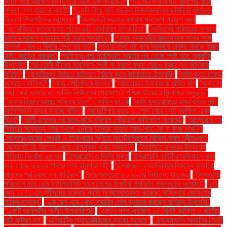
বদলি নিয়ে ব্রাজিল কি ফিফার নিয়ম ভঙ্গ করেছে?"
"৭০ মাইল দূরে ৪০ বছর পর খুঁজে
পাওয়া গেল হারানো আংটি"
"৮ দবি নিয়ে কবি নজরুল বিশ্ববিদ্যালয়ের মিডিয়া স্টাডিজ
বিভাগে শিক্ষার্থীদের আন্দোলন"
"অন্তর্বর্তী সরকার যথাযথ পদক্ষেপ গ্রহণে ব্যর্থ
"অপরাজিতা ফুলের চায়ে পাবেন ৬টি অসাধারণ উপকারিতা"
"অভিবাসী পরিবারের সন্তান
কমলার সামনে ইতিহাস সৃষ্টি করার সম্ভাবনা"
"অমুক ব্যবসায়ীর রাজনৈতিক দলের সঙ্গে
সম্পর্ক: কেন এ বিষয়ে লেখা হয় না?"
"অযথা সময় নষ্ট করে সরকারে থাকার কোনো ইচ্ছা
নেই: আসিফ নজরুল"
"আইনশৃঙ্খলা পরিস্থিতি সন্ধ্যার পর থেকে স্পষ্ট হবে: স্বরাষ্ট্র
উপদেষ্টা"
"আওয়ামী লীগের অবস্থান স্পষ্ট না করলে যমুনা ঘেরাও করবে গণ অধিকার
পরিষদ"
"আগামীকাল নির্বাচন কমিশনে বৈঠকে যাবে জামায়াতে ইসলামী"
"আজ রাতে ঢাকায়
আসছেন সাকিব?"
"আজ লক্ষ্মীপূজার উৎসব"
"আজহারুল ইসলামকে মুক্তি দিন
"আমাদের
কথা কেউ ভাবছে না: মার্কিন নির্বাচনের প্রেক্ষাপটে পশ্চিম তীরের বাসিন্দাদের অনুভূতি"
"আমার হিজাব আমার শক্তির উৎস" : মার্কিন ছাত্রী
"আমি যুক্তরাষ্ট্রের রাজনৈতিক বন্দী:
ফিলিস্তিনি ছাত্র মাহমুদ খলিল"
"আর্জেন্টিনার কাছে ৬ গোল খেয়ে সেই ব্রাজিল এখন
শীর্ষে"
"আলী-চমকের পর হৃদয়-ঝড়ে বরিশাল পৌঁছালো ফাইনালে আবারো"
"আলেপ্পোর পর
সিরিয়ার অন্যান্য শহর দখলে এগিয়ে চলেছে হায়াত আল-শাম: কে বা কারা তারা?"
"আসলাঙ্কারের সেঞ্চুরি ও তিকশানার ঘূর্ণিতে অস্ট্রেলিয়াকে বিস্মিত করল শ্রীলঙ্কা"
"আসলেই কি আপেল খেলে রোগমুক্ত থাকা সম্ভব?"
"ইতালিতে যাওয়ার উদ্দেশ্যে
লিবিয়ায় নিখোঁজ ২৪ জন
"ইসরায়েলি ৩ জিম্মি মুক্ত
"ইসরায়েলি বাহিনীর অভিযানে বন্ধ
হয়ে গেছে উত্তর গাজার শেষ হাসপাতালটি"
"ইসরায়েলে নেতানিয়াহুর বিরুদ্ধে হাজারো
মানুষের প্রতিবাদ: দ্য গার্ডিয়ান"
"উড়োজাহাজে ৪০ ঘণ্টার নির্যাতন: হাতকড়া
"উৎসবমুখর
পরিবেশে নটর ডেম ইউনিভার্সিটি বাংলাদেশের দ্বিতীয় সমাবর্তন সফলভাবে অনুষ্ঠিত"
"এই
দেশ ১৯৭১-এর শহীদদের রক্তের প্রতি বিশ্বাসঘাতকতা করেছে: কুমিল্লায় জোনায়েদ
সাকির মন্তব্য"
"এক মাস ধরে খোলা সয়াবিন তেল ব্যবহার করছেন বাণিজ্য উপদেষ্টা"
"একটি আমলকীর অসীম উপকারিতা!"
"একুশে পদক পাচ্ছেন ১৪ বিশিষ্ট ব্যক্তি ও জাতীয়
নারী ফুটবল দল"
"এশিয়াটিক ল্যাবরেটরিজের মুনাফা কমেছে"
"এসঅ্যান্ডপি আদানির তিনটি