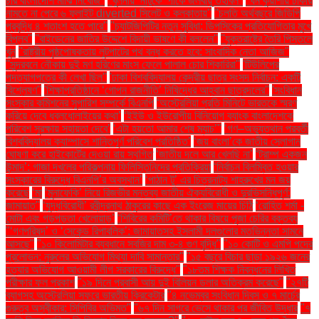
চার বাংলাদেশি মাঝি নিখোঁজ''
''খুলনায় ‘নাটুকে’ পার্কে জলবায়ু তহবিল''
''ঘন কুয়াশায় ঢাকায়
নামতে না পেরে ৬ ফ্লাইট diverted সিলেট ও কলকাতায়''
''চলতি অর্থবছরে জিডিপি
প্রবৃদ্ধি ৪ শতাংশ হতে পারে''
''চ্যাটজিপিটির নতুন সুবিধা: ডিপসিকের প্রতিযোগিতার মুখে
বিপ্লব''
''বাইডেনের জাতির উদ্দেশে বিদায়ী ভাষণে কী বললেন''
''যুক্তরাষ্ট্রে তৈরি পিস্তলে
খুন
''রাষ্ট্রীয় পৃষ্ঠপোষকতায় লুটপাটের পথ বন্ধ করতে হবে: সাংবাদিক নেতা আজিজ"
''সুন্দরবনে নৌকায় দুই মণ হরিণের মাংস ফেলে পালাল চোর শিকারিরা''
'টিউলিপের
পদত্যাগপত্রে কী লেখা ছিল''
'ঢাকা বিশ্ববিদ্যালয় কেন্দ্রীয় ছাত্র সংসদ নির্বাচন: একটি
বিশ্লেষণ''
'শিক্ষাপ্রতিষ্ঠানে ‘গোপন রাজনীতি’ নিষিদ্ধের আহ্বান ছাত্রদলের''
'সংবিধান
সংস্কার কমিশনের সুপারিশ সম্পর্কে বিএনপি
‘অস্ট্রেলিয়া প্রতি মিনিটে ভারতকে স্মরণ
করিয়ে দেবে ধবলধোলাইয়ের কথা’
‘ইইউ ও ইউরোপীয় বিনিয়োগ ব্যাংক বাংলাদেশকে
পরিবেশ সুরক্ষায় সহায়তা দেবে’
‘এটা হয়তো আমার শেষ ম্যাচ’"
‘গণ–অভ্যুত্থান পরবর্তী
বিশ্ববিদ্যালয় ক্যাম্পাসে শান্তিপূর্ণ পরিবেশ প্রতিষ্ঠিত’
‘জয় বাংলা’কে জাতীয় স্লোগান
ঘোষণা করে হাইকোর্টের দেওয়া রায় স্থগিত
‘জাতীয় দলে আর খেলছি না’
‘ট্রাম্প একজন
উন্মাদ’: গাজা দখলের পরিকল্পনায় ফিলিস্তিনিদের প্রতিক্রিয়া
‘নির্বাচন বিলম্বিত হওয়ার
সংস্কারের বিরুদ্ধে বিএনপি’র অবস্থান’
‘পাঠান টু’ এর চিত্রনাট্য শাহরুখের মন জয়
করেছে
‘মা
‘মুনাফেকি’ নিয়ে রিজভীর মন্তব্য জাতীয় ঐক্যবিরোধী ও দুরভিসন্ধিপূর্ণ:
জামায়াত"
‘যুদ্ধবিরোধী’ রবীন্দ্রনাথ ঠাকুরের কাছে এক ইংরেজ মায়ের চিঠি
‘রোহিত শর্মা -
মোটা এবং গড়পড়তা খেলোয়াড়’
‘শিবিরের কমিটি’তে থাকার বিষয়ে পূজা চেরির বক্তব্য
"‘গণপরিষদ’ ও ‘সেকেন্ড রিপাবলিক’: জামায়াতসহ ইসলামী দলগুলোর মতভিন্নতা সামনে
আসছে"
"১০ কিলোমিটার ব্যবধানে সবজির দাম ৩-৪ গুণ বৃদ্ধি"
"১০ কোটি ও এমপি পদের
প্রলোভন: নুরুলের অভিযোগ মিথ্যা দাবি সামান্তার"
"১৫ বছরে বিচার ছাড়া ১৯২৬ জনের
হত্যার অভিযোগ আওয়ামী লীগ সরকারের বিরুদ্ধে"
"১৮তম শিক্ষক নিবন্ধনের লিখিত
পরীক্ষার ফল প্রকাশ
"১৯ দিনে প্রবাসী আয় দুই বিলিয়ন ডলার অতিক্রম করেছে"
"২৭টি
ব্যাগসহ অস্ট্রেলিয়া সফরে ভারতীয় ক্রিকেটার
"৪ নভেম্বর সংবিধান দিবস ও ৭ মার্চের
গুরুত্ব অস্বীকার: সিপিবির অভিমত"
"৬৭ দিন সাগরে ভেসে থাকার পর জীবিত উদ্ধার
"৭