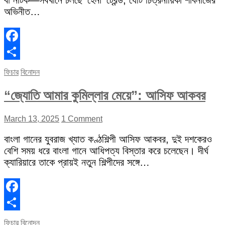
বা নাটক—সবখানে চলছে ‘হেনা’ ট্রেন্ড, যেটি চিত্রনায়িকা শাবনাজের
অভিনীত…
Facebook
Share
ফিচার
বিনোদন
“জ্যোতি আমার কুমিল্লার মেয়ে”: আসিফ আকবর
March 13, 2025
1 Comment
বাংলা গানের যুবরাজ খ্যাত কণ্ঠশিল্পী আসিফ আকবর, দুই দশকেরও
বেশি সময় ধরে বাংলা গানে আধিপত্য বিস্তার করে চলেছেন। দীর্ঘ
ক্যারিয়ারে তাকে প্রায়ই নতুন শিল্পীদের সঙ্গে…
Facebook
Share
ফিচার
বিনোদন