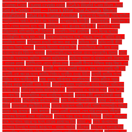
Trump Coin
Trump crypto coin
USA's World Cup Run Just
Got a Crypto Twist — Here's What That Actually Means
ViralShorts
what is a Trump Account
অক্সফোর্ডের বিজ্ঞানীরা টেলিপোর্টেশন
প্রযুক্তিতে অর্জন করেছেন বড় সাফল্য
অগ্রযাত্রার যাত্রীরা
অটোমোবাইল
অতিরিক্ত চা
খেলে যেসব সমস্যা হতে পারে
অতিরিক্ত লবণ খাওয়ার পরিণতি কী
অনলাইন ব্যবসা
পরিচালনায় হাইকোর্টের ৯টি নির্দেশনা
অনলাইন শিক্ষা প্ল্যাটফর্ম
অন্য দিনের মতোই
অপরিকল্পিত ঋণের বৃহৎ বোঝা
অপ্রাপ্তবয়স্কদের সঙ্গে প্রেমের সম্পর্ক: আইনি বাধা ও
সামাজিক সমস্যা
অভিজ্ঞতা ছাড়াই আবেদন করা যাবে
অভিনয় শিল্পী
অভিনেত্রী কীর্তি
সুরেশের বিবাহ সম্পন্ন
অস্কার জিততে পারবেন কি?
অ্যাডমিনকে গুলি করে হত্যা
অ্যালোভেরার বিভিন্ন ব্যবহার
আইএসআইএসের পতাকা হাতে যুক্তরাষ্ট্রে হামলা!
আইন
উপদেষ্টা অধ্যাপক আসিফ নজরুল জানিয়েছেন
আইনের শাসন না থাকলে কেউ নিরাপদ নয়
- তারেক রহমান
আইপিএলে বেতন বৃদ্ধির চমক
আওয়ামী লীগকে নিষিদ্ধ করার বিষয়ে এক
প্রশ্নের জবাবে মান্না বলেন
আগামী ২ বছরে সরকারি খাতে ৫ লাখ নতুন চাকরি সৃষ্টি হবে
আগামী এক বছরের মধ্যে জাতীয় নির্বাচন অনুষ্ঠিত হওয়া উচিত
আগামী জাতীয় সংসদ
নির্বাচন কবে অনুষ্ঠিত হবে
আজ বুধবার সচিবালয়ে সাংবাদিকদের
আটার রুটিকে আরও
পুষ্টিকর করার কয়েকটি সহজ উপায়
আতিকুল সালাম ক্যান্টনমেন্ট থানায় লিখিত অভিযোগ
দায়ের করেন
আতিকুল সালাম জানিয়েছেন যে
আতিথেয়তা ও খাবারের স্বাদ
আধ ঘণ্টায়
২০ লাখ হিট
আন্তর্জাতিক মুদ্রা তহবিলের সতর্কতা
আপনার ঠোঁট এক্সফোলিয়েট করার
পরিপূর্ণ গাইড
আফ্রিদিকে বললেন তামিম
আম দিয়ে পাটিসাপটা পিঠা
আমরা কেন ভ্রমণ
করি?
আমলাতন্ত্র রাজনীতির চাপে
আমার বাংলাদেশ পার্টির (এবি পার্টি) সদস্যসচিব মজিবুর
রহমান মঞ্জু বলেছেন
আমি ক্লান্ত
আরও একটি কারখানা পেল পরিবেশবান্ধব স্বীকৃতি
আসকের উদ্বেগ: ঢাকা প্রতিবেদন"
আসামে গরুর মাংস খাওয়া নিষিদ্ধ
আসিফ নজরুলের
সঙ্গে অশোভন আচরণের জন্য তারেক রহমানের নিন্দা
আহত ১".
ইইউ বাংলাদেশের
সংস্কার উদ্যোগে সমর্থন জানালেন - হাদজা লাহবিব
ইউক্রেন
ইউক্রেনে যুক্তরাষ্ট্রের