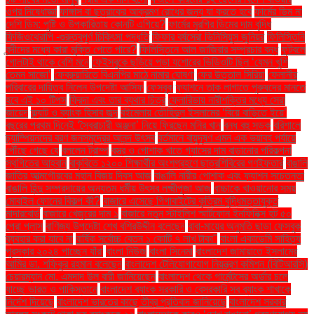
ওপর নিষেধাজ্ঞা
ফাঙ্গাস বা ছত্রাকের আক্রমণ রোধের জন্য যা করতে হবে
ফার্মের ডিম না
দেশি ডিম: পুষ্টি ও উপকারিতায় কোনটি এগিয়ে?
ফার্মের মুরগির ডিমের দাম বৃদ্ধি
ফিজিওথেরাপি -গুরুত্বপূর্ণ চিকিৎসা পদ্ধতি
ফিফার বর্ষসেরা ভিনিসিয়ুস জুনিয়র
ফিলিস্তিনি
বন্দীদের মধ্যে কারা মুক্তি পেতে পারে?
ফিলিস্তিনে আল জাজিরার সম্প্রচার বন্ধ
ফুটবলে
গোলটাই থাকে বেশি মনে
ফেইসবুকে ছড়িয়ে পড়া যশোরের ভিডিওটি ছিল ‘যেমন খুশি
তেমন সাজো’
ফেব্রুয়ারিতে বিএনপির মাঠে নামার ঘোষণা
ফের উত্তাল সিরিয়া
ফেলানীর
পরিবারের দায়িত্ব নিলেন উপদেষ্টা আসিফ
ফেসবুক
ফ্যাশনে তাক লাগাতে পুরুষদের মানতে
হবে এই ১০ টিপস
ফ্রিদা এবং তার ব্যথার চিত্র
ফ্লোরিডায় নারীশক্তির মধ্যে সেরা
জায়েদ
ফ্ল্যাট ও ব্যাংক হিসাব জব্দ
বইমেলায় তৌহিদুল ইসলামের ‘বিয়ে বাড়িতে ইয়ে’
বছরের প্রথম দিনেই ‘স্বৈরাচারী অঞ্জনা’ নিয়ে ফিরছেন মনির খান
বন্ধ বহু সড়ক
বরিশালে
চ্যাম্পিয়নদের বরণ জনসমুদ্রের আনন্দ উৎসব
বর্তমানে বায়ুদূষণ এমন এক ভয়াবহ পর্যায়ে
পৌঁছে গেছে যে
বললেন ট্রাম্প
বস্ত্র ও পোশাক খাতে গ্যাসের দাম বাড়ানোর পরিকল্পনা
স্থগিতের আহ্বান
বাকৃবিতে ১২০০ শিক্ষার্থীর অংশগ্রহণে ছাত্রশিবিরের গণইফতার
বাঙালি
জাতির আত্মগৌরবের মহান বিজয় দিবস আজ
বাঙালি নারীর পোশাক এবং ফ্যাশন সচেতনতা
বাঙালি হিন্দু সম্প্রদায়ের অন্যতম ধর্মীয় উৎসব লক্ষ্মীপূজা আজ
বাচ্চাকে খাওয়ানোর সময়
মোবাইল ফোনের বিকল্প কী?
বাজারে এসেছে গিগাবাইটের কৃত্রিম বুদ্ধিমত্তাযুক্ত
মাদারবোর্ড
বাজারে খেজুরের দাম ১
বাজারে নতুন স্টাইলিশ স্মার্টফোন ইনফিনিক্স হট ৫০
প্রো প্লাস
বাণিজ্য উপদেষ্টা শেখ বশিরউদ্দীন বলেছেন
বাবা-মায়ের অনুমতি ছাড়া ফেসবুক
ব্যবহার করা যাবে না
বার্ষিক সর্বোচ্চ বেতন ১ কোটি ৭ লাখ টাকা"
বাংলা একাডেমি সাহিত্য
পুরস্কার ২০২৪ পাচ্ছেন যাঁরা
বাংলা নিউজ
বাংলা সিনেমা
বাংলাদেশ জামায়াতে ইসলামের
আমির ডা. শফিকুর রহমান বলেছেন
বাংলাদেশ টেলিযোগাযোগ নিয়ন্ত্রণ কমিশন (বিটিআরসি)
চেয়ারম্যান মো. এমদাদ উল বারী জানিয়েছেন
বাংলাদেশ থেকে গার্মেন্টসের অর্ডার চলে
যাচ্ছে ভারত ও পাকিস্তানে
বাংলাদেশ ব্যাংক সরকারি ও বেসরকারি সব ব্যাংক শাখাকে
নির্দেশ দিয়েছে
বাংলাদেশ ভারতের কাছে তীব্র প্রতিবাদ জানিয়েছে
বাংলাদেশ সরকার