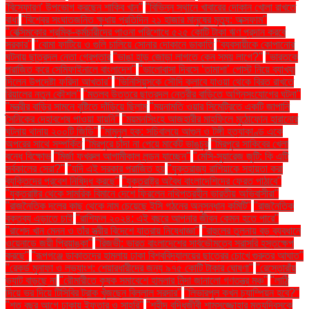
'বিস্ফোরণ' উপভোগ করছেন শাকিব খান"
"বিভিন্ন স্থানে খাবারের দোকান খোলা রাখতে
বাধা
"বিশ্বের সংঘাতজনিত ক্ষুধায় প্রতিদিন ২১ হাজার মানুষের মৃত্যু: অক্সফাম"
"বেক্সিমকোর শ্রমিক-কর্মচারীদের পাওনা পরিশোধে ৫২৫ কোটি টাকা ঋণ প্রদান করবে
সরকার"
"বোমা ফাটিয়ে ও গুলি চালিয়ে সোনার দোকানে ডাকাতি
"ব্যবসায়ীকে কোপানোর
ঘটনায় ছাত্রদল নেতা গ্রেপ্তার
"ভাঙা হাড় জোড়া লাগতে কেন সময় লাগে?"
"ভারতকে
পরাজিত করে সেমিফাইনালে বাংলাদেশ"
"ভালোবাসা দিবসে ‘তামাশা’ পোস্ট নিয়ে ব্যাখ্যা
দিলেন উপদেষ্টা ফরিদা আখতার"
"ভিনিসিয়ুসকে সৌদি ক্লাবে যাওয়া থেকে বিরত রাখতে
রিয়ালের নতুন কৌশল"
"মতলব উত্তরে ছাত্রদল নেত্রীর বাড়িতে অগ্নিসংযোগের ঘটনা"
"মন্ত্রীর বাড়ির সামনে বৃষ্টিতে দাঁড়িয়ে ছিলাম
"ময়নামতি ওয়ার সিমেট্রিতে একটি জাপানি
সৈনিকের দেহাবশেষ পাওয়া যায়নি"
"ময়মনসিংহে আজহারীর মাহফিলে মুঠোফোন হারানোর
ঘটনায় থানায় ২০০টি জিডি"
"মামুনুল হক: সচিবালয়ে আগুন ও টঙ্গী হত্যাকাণ্ড একে
অপরের সাথে সম্পর্কিত
"মিরপুরে চাঁদা না পেয়ে মার্কেট ভাঙচুর
"মিরপুরে সাকিবের খেলা
বন্ধে বিক্ষোভ
"মির্জা ফখরুল আগামীকাল লন্ডন যাচ্ছেন"
"মেসি-সুয়ারেজ জুটি: কি এটি
সর্বকালের সেরা?"
"যদি এই সরকার পরাজিত হয়
"যুক্তরাজ্য রাশিয়াকে সহায়তা করা
ব্যক্তিদের প্রবেশ নিষিদ্ধ করছে"
"যুক্তরাষ্ট্র অবৈধ বাংলাদেশিদের ফেরত পাঠাবে"
"যুক্তরাষ্ট্র থেকে সামরিক বিমানে দেশে ফিরলেন নথিপত্রহীন ভারতীয় অভিবাসীরা"
"রাজনৈতিক দলের কাছ থেকে নাম চেয়েছে ইসি গঠনের অনুসন্ধান কমিটি"
"রাজনৈতিক
বক্তব্য এড়াতে চাই
"রাশিফল ২০২৪: এই বছরে আপনার জীবন কেমন হতে পারে"
"রাশেদ খান মেনন ও তাঁর স্ত্রীর বিদেশে যাত্রায় নিষেধাজ্ঞা"
"রাহুলের তুলনায় বড় ব্যবধানে
ওয়েনাডে জয়ী প্রিয়াঙ্কা"
"রিজভী: ভারত বাংলাদেশের সার্বভৌমত্বে সরাসরি হস্তক্ষেপ
করছে"
"রূপগঞ্জে ডাকাতদের হামলায় ঢাকা বিশ্ববিদ্যালয়ের ছাত্রের চোখে গুরুতর আঘাত"
"রেকর্ড মুনাফা ও লভ্যাংশ: শেয়ারধারীদের জন্য ৯৭৫ কোটি টাকার ঘোষণা"
"রেস্তোরাঁয়
ভ্যাট বাড়ছে না
"রৌমারীতে কৃষক সমাবেশে হামলার নিন্দা জানালো গণতন্ত্র মঞ্চ"
"লাঠি
দিয়ে ভর দিয়ে টিসিবির ট্রাক খুঁজছেন বিল্লাল সরদার"
"লিভারপুল কখন চ্যাম্পিয়ন হবে?"
"শত বছর আগে ঢাকায় ইফতার ও সাহ্‌রি"
"শহীদ বুদ্ধিজীবী শামসুজ্জোহার মৃত্যুদিবসকে