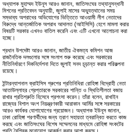
অধ্যাপক মুহাম্মদ ইউনূস আরও জানান, জাতিসংঘের তথ্যানুসন্ধানী
মিশনের প্রতিবেদন অনুযায়ী, জুলাই মাসের অভ্যুত্থানের সময়
সম্ভাব্য অপরাধের অভিযোগের ভিত্তিতে আওয়ামী লীগ নেতাদের
বিরুদ্ধে আন্তর্জাতিক অপরাধ আদালত (আইসিসি) হেগে মামলা করার
বিষয়টি সরকার এখনও বাতিল করেনি এবং এটি এখনো আলোচনা করা
হচ্ছে।
প্রধান উপদেষ্টা আরও জানান, জাতীয় ঐকমত্য কমিশন আজ
রাজনৈতিক দলগুলোর সঙ্গে সংলাপ শুরু করেছে এবং সরকারের
নীতিনির্ধারণে দিকনির্দেশনা দিতে জুলাই সনদ চূড়ান্ত করার পরিকল্পনা
রয়েছে।
ইন্টারন্যাশনাল ক্রাইসিস গ্রুপের প্রতিনিধিরা রোহিঙ্গা বিদ্রোহী নেতা
আতাউল্লাহর গ্রেপ্তারকে সরকারের শান্তি ও স্থিতিশীলতা বজায়
রাখার প্রতিশ্রুতি হিসেবে প্রশংসা করেন। তাঁরা বলেন, রাখাইন
রাজ্যের বিশাল অংশ নিয়ন্ত্রণকারী আরাকান আর্মির সঙ্গে সরকারের
আরও কার্যকর যোগাযোগের প্রয়োজন। অধ্যাপক ইউনূস জানান,
ঢাকা রোহিঙ্গা শরণার্থীদের জন্য ত্রাণ সহায়তা ত্বরান্বিত করতে কাজ
করছে এবং জাতিসংঘের বিশেষ সম্মেলনের মাধ্যমে রোহিঙ্গা সংকটের
প্রতি বৈশ্বিক মনোযোগ আকর্ষণ করার আশা করছে।