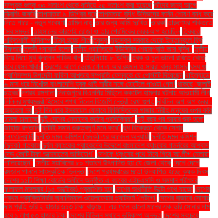
সম্পূরক শুল্ক ৩০ শতাংশ থেকে কমিয়ে ২৫ শতাংশ করা হয়েছে
তাঁদের জন্য আগে
স্ক্রিনিং জরুরি
তাপমাত্রা ৯ ডিগ্রির ঘরে
তাপমাত্রা বৃদ্ধি উদ্ভিদের কার্বন শোষণ বন্ধ করে
দিতে পারে - নতুন গবেষণা
তামিল নাড়ু
তার জন্য আমি দুঃখিত'
তারকা
তারুণ্যের শক্তিতে
‘সব সম্ভব’
তাহসানের কারণেই রোজা ও তার প্রেমিকের ব্রেকআপ হয়েছিল
তিব্বতে
শক্তিশালী ভূমিকম্প
তীব্র হচ্ছে শীত
তুরস্ক
তুরস্কের সরকার থেকে ইস্তানবুলে ফ্রি
ইফতার
তুলসী গ্যাবার্ড বলেন
তৃতীয় প্রান্তিকে ইউসিবির শেয়ারপ্রতি আয় বৃদ্ধি"
তৃতীয়
বিয়ে নিয়ে মুখ খুললেন শাকিব খান
তেঁতুলিয়ায় ৮ ডিগ্রি
ত্বক ও চুল ভালো রাখতে খেতে
হবে যেসব খাবার
ত্রিশের আগে ভেঙে গেল এ আর রহমান ও সায়রা বানুর সংসার
ৎস্য ও
প্রাণিসম্পদ উপদেষ্টা ফরিদা আখতার সম্প্রতি ফেসবুকে যে পোস্টটি দিয়েছেন
থাইল্যান্ডে
৬ মাস ধরে নিখোঁজ বাংলাদেশি যুবক থাই নারীর সঙ্গে হোটেলে পাওয়া গেল!
থাকছে ‘জুলাই
চত্বর’
দশরথ রঙ্গশালা
দিনাজপুরে বিএনপির মিছিলে ককটেল হামলার ঘটনায় আওয়ামী লীগ
দিল্লির মুখ্যমন্ত্রী হিসেবে শপথ নিলেন বিজেপি নেত্রী রেখা গুপ্ত
দীর্ঘদিন অল্প অল্প জ্বর -
অবহেলা নয়
দুই দিন ধরে ইসরায়েল যেভাবে ফিলিস্তিনের গাজার নিরীহ মানুষের ওপর বর্বর
হামলা চালাচ্ছে
দুই দেশের নেতাদের কঠোর প্রতিক্রিয়া"
দুই বছর পর আবার শুরু হলো
জাহাজ রপ্তানি
দুটোই সমান গুরুত্বপূর্ণ মনে করে"
দুধ বিক্রেতা থেকে সেনার
লেফটেন্যান্ট!
দুর্নীতি দমন কমিশন (দুদক) এর আবেদন অনুযায়ী
দুর্নীতি দমন কমিশন
(দুদক) গতকাল
দুর্বল ব্যাংকের গ্রাহকদের উদ্দেশে বাংলাদেশ ব্যাংকের গভর্নরের আশ্বাস
দেড় কোটি টাকা আত্মসাতের অভিযোগ"
দেশকে ধ্বংসের পথে নিয়ে গিয়ে আ.লীগ নেতারা
পালিয়েছেন"
দেশীয় সয়াবিনের ৮০ শতাংশ উৎপাদিত হয় যে জেলা থেকে
দেশে দেশে
রমজান পালনে সাংস্কৃতিক ভিন্নতা
দেশে প্রথমবারের মতো উদযাপিত হচ্ছে কৃষক দিবস
দেশের ১১টি শিক্ষা বোর্ডের অধীনে অনুষ্ঠিত এ বছরের এইচএসসি ও সমমান পরীক্ষার
ফলাফল মঙ্গলবার (১৫ অক্টোবর) প্রকাশিত হবে
দেশের অর্থনীতি উল্টো পথে যাচ্ছে
দেশের
প্রথম প্রযুক্তিনির্ভর অ্যানিম্যাল ওয়েলফেয়ার প্ল্যাটফর্ম 'পেটগো'
দেশের বাজারে সোনার
দাম প্রতি ভরি ২ হাজার ৬১৩ টাকা বাড়ছে। এর ফলে ভালো মানের এক ভরি সোনার দাম
হবে ১ লাখ ৫৩ হাজার টাকা
দেশের বিভিন্ন স্থানে ভূমিকম্প অনুভূত
দেশের সবচেয়ে