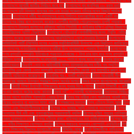
তারল্য সংকটে থাকা ছয় ব্যাংককে ২২
বাংলাদেশকে কারও ‘চোখ রাঙানো’ গ্রহণযোগ্য নয়
বাংলাদেশে আগামী জাতীয় নির্বাচন কবে হবে
বাংলাদেশে খুব জনপ্রিয় ৩০ রকম ভর্তা
বাংলাদেশে দুটি বিখ্যাত মানুষের নাম এক হওয়া সত্ত্বেও তাঁদের মধ্যে কিছুটা পার্থক্য
রয়েছে
বাংলাদেশে ধর্মীয় সংখ্যালঘুদের ওপর নির্যাতন যুক্তরাষ্ট্রের জন্য একটি বড়
উদ্বেগের বিষয় বলে মন্তব্য করেছেন দেশটির জাতীয় গোয়েন্দাপ্রধান তুলসী গ্যাবার্ড।
বাংলাদেশে নিযুক্ত জাপানের রাষ্ট্রদূত সাইদা শিনইচি ও জাইকার দক্ষিণ এশিয়া বিভাগের
মহাপরিচালক আইট টেরুইউকি
বাংলাদেশে নেটওয়ার্ক পেশাজীবীদের জন্য ট্রেনিং সেন্টার
স্থাপন করেছে হুয়াওয়ে
বাংলাদেশের আরসিইপিতে যোগ দেওয়ার উদ্যোগ
বাংলাদেশের
কমিউনিস্ট পার্টি (সিপিবি) দলের ৭৭তম প্রতিষ্ঠাবার্ষিকী উপলক্ষে এক বিবৃতিতে জানিয়েছে
বাংলাদেশের গণতান্ত্রিক রূপান্তরে নারীরা ছিল অগ্রভাগে -প্রধান উপদেষ্টা
বাংলাদেশের
পণ্য রপ্তানি সম্প্রতি ইতিবাচক প্রবণতা দেখাচ্ছে। টানা চার মাস ধরে পণ্য রপ্তানি ৪
বিলিয়ন ডলার
বাংলাদেশের সংখ্যাগরিষ্ঠ ৬১.১ শতাংশ মানুষ মনে করেন
বাংলার মানুষের
আতিথেয়তা'
বিএনপি নেতা ও আইনজীবী মাসুদ তালুকদারের সব দলীয় পদ স্থগিত
বিএনপির এক জ্যেষ্ঠ নেতা সম্প্রতি বলেছেন
বিএনপির জ্যেষ্ঠ যুগ্ম মহাসচিব রুহুল কবির
রিজভী অভিযোগ করেছেন যে
বিএনপির পর। দলটি জানিয়েছে
বিগত আওয়ামী লীগ
সরকারের আমলে উন্নয়ন প্রকল্পে বিপুল অর্থের অপচয়
বিজয় দিবসে বাংলাদেশের আরেকটি
বিজয়
বিদায়ী শিক্ষা উপদেষ্টা শিক্ষকদের জন্য সুখবর দিয়ে গেলেন
বিদেশি শিক্ষার্থী ও কর্মী
সংখ্যা কমাতে কঠোর হচ্ছে কানাডা
বিধবা নই” – দেবশ্রী গঙ্গোপাধ্যায়
বিধানসভা নির্বাচন
বিয়ের আগে মানসিক প্রস্তুতি নেয়ার উপায়
বিয়ের পর নারীরা কেন পরকীয়ায় আকৃষ্ট হয়?
বিয়ের ব্যাপারে যা বললেন সাফা কবির
বিশেষজ্ঞদের মন্তব্য
বিশ্ব এইডস দিবস আজ
বিশ্ব
শান্তি এবং স্থিতিশীলতার জন্য
বিশ্বের ৭০ ভাষায় 'আমি তোমাকে ভালোবাসি'
বিশ্বের
অন্যতম শীর্ষ ধনী এবং যুক্তরাষ্ট্রের প্রভাবশালী ব্যক্তি
বিশ্বের দূষিত শহরের তালিকায়
পঞ্চম অবস্থানে ঢাকা
বিশ্বের ধনীতম রাজা: থাইল্যান্ডের মহা ভাজিরালংকর্ন
বিশ্বের শীর্ষ
১০ ধনীর শিক্ষাগত যোগ্যতা কতটুকু
বিশ্বের সবচেয়ে মূল্যবান কোম্পানি এনভিডিয়া
বিষ
খেয়ে শিক্ষকের বিরুদ্ধে হত্যাচেষ্টা মামলা
বিসিবির ঘোষণা
বুয়েট শিক্ষার্থীকে গাড়িচাপার