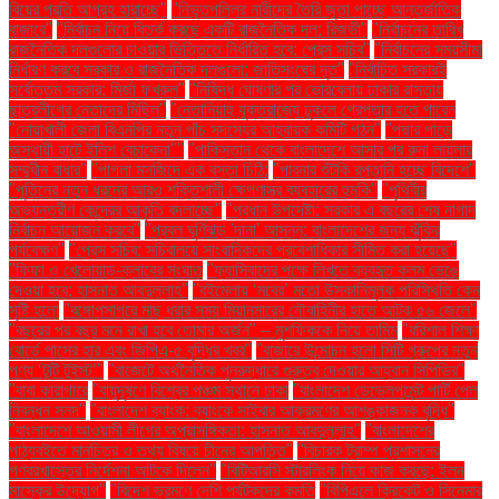
বিয়ের প্রতি আগ্রহ হারাচ্ছে"
"নিভৃতপল্লির নারীদের তৈরি জুতা পাচ্ছে আন্তর্জাতিক
বাজারে"
"নির্বাচন নিয়ে বিতর্ক করছে একটি রাজনৈতিক দল: রিজভী"
"নির্বাচনের তারিখ
রাজনৈতিক দলগুলোর চাওয়ার ভিত্তিতে নির্ধারিত হবে: প্রেস সচিব"
"নির্বাচনের সময়সীমা
নির্ধারণ করবে সরকার ও রাজনৈতিক দলগুলো: জাতিসংঘের দূত"
"নির্বাচিত সরকারই
সর্বোত্তম সরকার: মির্জা ফখরুল"
"নিষিদ্ধ ঘোষণার পর ভোরবেলায় ঢাকার রাস্তায়
ছাত্রলীগের নেতাদের মিছিল"
"নেতানিয়াহু যুক্তরাজ্যে ঢুকলে গ্রেপ্তার হতে পারেন
"নোয়াখালী জেলা বিএনপির নতুন পাঁচ সদস্যের আহ্বায়ক কমিটি গঠন"
"পদ্মার পাড়ে
অস্থায়ী হাটে ইলিশ বেচাকেনা"''
"পাকিস্তান থেকে বাংলাদেশে আসার পর রুনা লায়লার
সম্মুখীন বাধার"
"পাগলা মসজিদে এক বস্তা চিঠি:
"পাবনার শুঁটকি রপ্তানি হচ্ছে বিদেশে"
"পুতিনের নতুন ধরনের আরও শক্তিশালী ক্ষেপণাস্ত্র ব্যবহারের হুমকি"
"পৃথিবীর
অভ্যন্তরীণ কেন্দ্রের আকৃতি বদলাচ্ছে"
"প্রধান উপদেষ্টা: সরকার এ বছরের শেষ নাগাদ
নির্বাচন আয়োজন করবে"
"প্রবল ঘূর্ণিঝড় 'দানা' আসন্ন: বাংলাদেশের জন্য ঝুঁকির
পর্যবেক্ষণ"
"প্রেস সচিব: সচিবালয়ে সাংবাদিকদের প্রবেশাধিকার সীমিত করা হয়েছে"
"ফিফা ও খেলোয়াড়-ক্লাবের সংঘাত
"ফ্যাসিবাদের পক্ষে লিখতে ব্যবহৃত কলম ভেঙে
দেওয়া হবে: হাসনাত আবদুল্লাহ"
"বইমেলায় ‘মবের’ মতো উসকানিমূলক পরিস্থিতি কেন
সৃষ্টি হলো
"বঙ্গোপসাগরে মাছ ধরার সময় মিয়ানমারের নৌবাহিনীর হাতে আটক ৫৬ জেলে"
"বছরের পর বছর মনে রাখা হবে তোমার অর্জন" – মুশফিককে নিয়ে তামিম
"বরিশাল শিক্ষা
বোর্ডে পাসের হার এবং জিপিএ-৫ বৃদ্ধির খবর"
"বাজারে উন্মোচন হলো সিটি গ্রুপের নতুন
পণ্য ‘টুটি টুইস্ট’"
"বাজেটে অর্থনৈতিক পুনরুদ্ধারে গুরুত্ব দেওয়ার আহ্বান সিপিডির"
"বাবা কারাগারে
"বায়ুদূষণে বিশ্বের পঞ্চম স্থানে ঢাকা
"বাংলাদেশ ডেভেলপমেন্ট পার্টি পেল
নিবন্ধন সনদ"
"বাংলাদেশ ব্যাংক: ব্যাংকে সাইবার আক্রমণের আশঙ্কাজনক বৃদ্ধি"
"বাংলাদেশে আওয়ামী লীগের অপ্রাসঙ্গিকতা: হাসনাত আবদুল্লাহ"
"বাংলাদেশের
পাঠ্যবইতে মানচিত্র ও তথ্য বিষয়ে চীনের আপত্তি"
"বিচারক ট্রাম্প প্রশাসনের
গণবরখাস্তের নির্দেশনা আটকে দিলেন"
"বিটিআরসি স্টারলিংক নিয়ে কাজ করছে: ইলন
মাস্কের উদ্যোগ"
"বিদেশ ভ্রমণে দেশি পর্যটকদের কমতি
"বিপিএলে ক্রিকেট ও সিনেমার