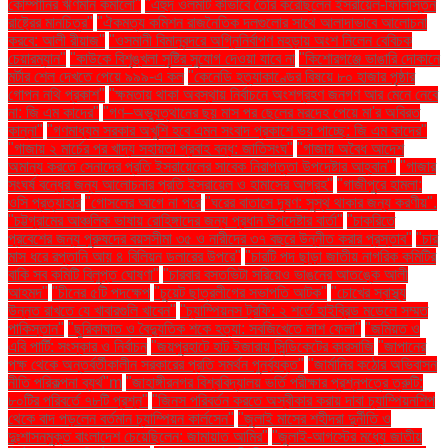
কোম্পানির ঋণমান কমালো"
"এহুদ ওলমার্ট কীভাবে তৈরি করেছিলেন ইসরায়েল-ফিলিস্তিন
রাষ্ট্রের মানচিত্র"
"ঐকমত্য কমিশন রাজনৈতিক দলগুলোর সাথে আলাদাভাবে আলোচনা
করবে: আলী রীয়াজ"
"ওসমানী বিমানবন্দরে অগ্নিনির্বাপণ মহড়ায় অংশ নিলেন বেবিচক
চেয়ারম্যান"
"কাউকে বিশৃঙ্খলা সৃষ্টির সুযোগ দেওয়া যাবে না
"কিশোরগঞ্জে ভাঙারি দোকানে
মর্টার শেল দেখতে পেয়ে ৯৯৯-এ কল
"কেনেডি হত্যাকাণ্ডের বিষয়ে ৮০ হাজার পৃষ্ঠার
গোপন নথি প্রকাশ"
"ক্ষমতায় থাকা অবস্থায় নির্বাচনে অংশগ্রহণ জনগণ আর মেনে নেবে
না: জি এম কাদের"
"গণ–অভ্যুত্থানের ছয় মাস পর ছেলের মরদেহ পেয়ে মা'র অবিরত
কান্না"
"গণমাধ্যম সরকার অখুশি হবে এমন সংবাদ প্রকাশে ভয় পাচ্ছে: জি এম কাদের"
"গাজায় ২ মার্চের পর খাদ্য সহায়তা প্রবাহ বন্ধ: জাতিসংঘ"
"গাজায় অবৈধ আদেশ
অমান্য করতে সেনাদের প্রতি ইসরায়েলের সাবেক নিরাপত্তা উপদেষ্টার আহ্বান"'
"গাজার
সংঘর্ষ বন্ধের জন্য আলোচনার প্রতি ইসরায়েল ও হামাসের আগ্রহ"
"গাজীপুরে হামলা:
ওসি প্রত্যাহার
"গোসলের আগে না পরে
"ঘরের বাতাসে দূষণ: সুস্থ থাকার জন্য করণীয়".
"চট্টগ্রামের আঞ্চলিক ভাষায় রোহিঙ্গাদের জন্য প্রধান উপদেষ্টার বার্তা"
"চাকরিতে
প্রবেশের জন্য পুরুষদের বয়সসীমা ৩৫ ও নারীদের ৩৭ বছরে উন্নীত করার প্রস্তাব"
"চার
মাস ধরে রপ্তানি আয় ৪ বিলিয়ন ডলারের উপরে"
"চারটি পদ ছাড়া জাতীয় নাগরিক কমিটির
বাকি সব কমিটি বিলুপ্ত ঘোষণা"
"চারবার বসতভিটা সরিয়েও ভাঙনের আতঙ্কে আলী
আহমদ"
"চীনের ৫টি পদক্ষেপ
"চুয়েট ছাত্রলীগের সভাপতি আটক"
"চোখের স্বাস্থ্য
উন্নত রাখতে যে খাবারগুলি খাবেন"
"চ্যাম্পিয়নস ট্রফি: ২ শর্তে হাইব্রিড মডেলে সম্মত
পাকিস্তান"
"ছুরিকাঘাত ও বৈদ্যুতিক শকে হত্যা: সবজিখেতে লাশ ফেলা"
"জমিয়ত ও
এবি পার্টি: সংস্কার ও নির্বাচন
"জয়পুরহাটে হাট ইজারায় সিন্ডিকেটের কারসাজি
"জাপানের
পক্ষ থেকে অন্তর্বর্তীকালীন সরকারের প্রতি সমর্থন পুনর্ব্যক্ত"
"জার্মানির কঠোর অভিবাসন
নীতি পরিকল্পনা ব্যর্থ"m
"জাহাঙ্গীরনগর বিশ্ববিদ্যালয় ভর্তি পরীক্ষার প্রশ্নপত্রে ত্রুটি:
৮০টির পরিবর্তে ৭৮টি প্রশ্ন"
"জিনস পরিবর্তন করতে অস্বীকার করায় দাবা চ্যাম্পিয়নশিপ
থেকে বাদ পড়লেন বর্তমান চ্যাম্পিয়ন কার্লসেন"
"জুলাই মাসের শহীদরা দুর্নীতি ও
দুঃশাসনমুক্ত বাংলাদেশ চেয়েছিলেন: জামায়াত আমির"
"জুলাই-আগস্টের মধ্যে জাতীয়