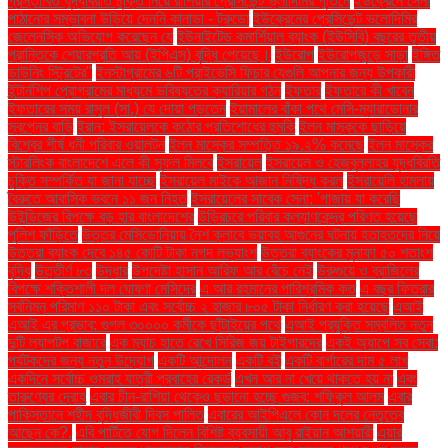
প্রস্তাবিত যুদ্ধবিরতি চুক্তি নিয়ে রাশিয়ার প্রেসিডেন্ট ভ্লাদিমির পুতিনে
ইউক্রেনে সেনা
পাঠানোর সম্ভাবনা উড়িয়ে দেননি কানাডা - ট্রুডো
ইউক্রেনের প্রেসিডেন্ট ভলোদিমির
জেলেনস্কি অভিযোগ করেছেন যে
ইউনাইটেড কমার্শিয়াল ব্যাংক (ইউসিবি) বছরের তৃতীয়
প্রান্তিকে শেয়ারপ্রতি আয় (ইপিএস) বৃদ্ধি পেয়েছে।
ইউরোপ
ইউরোপজুড়ে সাড়া
ইঙ্গিত
ডাউনিং স্ট্রিটের"
ইনস্টাগ্রামের ৬টি প্রাইভেসি ফিচার যেগুলি আপনার জন্য উপকারী
ইন্টার্নশিপ প্রোগ্রামের মাধ্যমে ভবিষ্যতের ক্যারিয়ার গঠন
ইফতার
ইফতারে কী খাবেন
ইফতারের সময় রাসুল (সা.) যে দোয়া পড়তেন
ইয়ামালের বাঁকা পথে মেসি-ম্যারাডোনার
স্বপ্নের বাড়ি
ইরান: ইসরায়েলকে কঠোর প্রতিশোধের হুমকি
ইলন মাস্ককে ছাড়িয়ে
বিশ্বের শীর্ষ ধনী পরিবার ওয়ালটন
ইলন মাস্কের সম্পত্তি ১৯.২% কমেছে
ইলন মাস্কের
স্টারলিংক বাংলাদেশে এলে কী সুফল মিলবে
ইসরায়েল
ইসরায়েল ও হেজবুল্লাহর যুদ্ধবিরতি
চুক্তি সম্পর্কিত যা জানা যাচ্ছে
ইসরায়েল মাইকে আজান নিষিদ্ধ করল
ইসরায়েলি হামলায়
বৈরুতে আবাসিক ভবনে ১১ জন নিহত
ইসরায়েলের সাবেক সেনা: 'গাজায় যা করেছি
উইন্ডিজের বিপক্ষে বড় হার বাংলাদেশের
উড়িরচরে পরিবার কল্যাণকেন্দ্র পরিণত হয়েছে
পুলিশ ফাঁড়িতে
উত্তর মেসিডোনিয়ায় নৈশ ক্লাবে ভয়াবহ আগুনের ঘটনায় হতাহতদের নিয়ে
উত্তরা ব্যাংক দেবে ১৪৫ কোটি টাকা নগদ লভ্যাংশ
উত্তরা ব্যাংকের মুনাফা ৫০ শতাংশ
বৃদ্ধি
উত্তীর্ণ ৮৩
উদ্ধার
উপদেষ্টা হাসান আরিফ আর বেঁচে নেই
উরুগুয়ে ও ব্রাজিলের
বিপক্ষে শক্তিশালী দল ঘোষণা মেসিদের
এ আর রহমানের পারিশ্রমিক কত
এ বছর ফিতরার
সর্বনিম্ন পরিমাণ ১১০ টাকা এবং সর্বোচ্চ ২ হাজার ৮০৫ টাকা নির্ধারণ করা হয়েছে
এআই
এআই এর প্রভাব: গুগল ৩০০০০ কর্মীকে ছাঁটাইয়ের পথে
এআই প্রযুক্তি সম্বলিত নতুন
দুটি ল্যাপটপ বাজারে
এক ম্যাচ হাতে রেখে সিরিজ জয় টাইগারদের
একই অ্যাপে সব সেবা:
পর্যটকদের জন্য নতুন উদ্যোগ
একটি আন্দোলন
একটি বই
একটি বার্গারের দাম ৫ লাখ
একদিনে সর্বোচ্চ ওমরাহ যাত্রী প্রবাহের রেকর্ড
এখন আর না খেয়ে থাকতে হয় না
এবং
তারুণ্যের দ্রোহ
এবার চীন-রাশিয়া থেকেও ছড়ানো হচ্ছে গুজব: শফিকুল আলম
এবার
পাকিস্তানে শহীদ বুদ্ধিজীবী দিবস পালিত
এবারের আইপিএলে কোন দলের নেতৃত্বে
আছেন কে?.
এবি পার্টিতে যোগ দিলেন বিশিষ্ট ব্যবসায়ী আবু রাইয়ান আশয়ারী
এয়ার