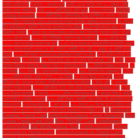
প্রধান অভিযোগ”
“ডেঙ্গুতে ৭ জনের মৃত্যু
“দুবাই থেকে অবৈধ পথে ৩২ হাজার কোটি
টাকার সোনা প্রবাহিত”
“বর্ষে ২০০ কোটি টাকার বেশি বরাদ্দ
১ জন গ্রেপ্তার"
1000$
Trump Account
১০৩ কোটি টাকার হেলিকপ্টার নিয়ে অনুশীলনে গেলেন নেইমার
১২০০ টাকা প্যাকেজে হেলথ চেকআপের সুযোগ ইনসাফ বারাকাহ হাসপাতালে
১৮ বছরের
দীর্ঘ ক্যারিয়ারের সমাপ্তি টানলেন মাহমুদউল্লাহ রিয়াদ
১৯ বিশ্ববিদ্যালয়ে গুচ্ছ ভর্তি
বিজ্ঞপ্তি প্রকাশ
২ মার্চের পর থেকে গাজায় কোনও খাদ্য সামগ্রী প্রবেশ করতে পারেনি
২০০৮ সালের কথা
২০১১ সালে সিরিয়ায় গৃহযুদ্ধ শুরু হওয়ার পর
২০২১ সালের জুনে
২০২২ সালে ডলারের সংকট শুরু হলে
২০২৪ সালে সবচেয়ে প্রভাবশালী বাংলাদেশি কারা?
২০২৪ সালের জুলাই থেকে ১৯ মার্চ পর্যন্ত প্রবাসী আয় মোট ২ হাজার ৭৪ কোটি ডলার
হয়েছে
২০২৬ বিশ্বকাপ আয়োজনের গুরুদায়িত্ব ট্রাম্পের কাঁধে
২৮টি গুলিতে নিহত হন
ইন্দিরা গান্ধী
২৯ জানুয়ারি
২৯ বস্তা টাকা এবং এক বস্তা চিঠি পাওয়া গেছে
৩ মার্চ
৩ মার্চে
খালেদা জিয়াকে খালাসের বিরুদ্ধে লিভ টু আপিলের শুনানি
৩০ মিনিটে নিয়ন্ত্রণে আসে"
৩০
সেপ্টেম্বর
৩০০ টাকা!
৩৩ হামলাকারীসহ নিহত ৫৮
৩৬৯ ফিলিস্তিনি কারামুক্ত"
৪ দিনে
৮০০ কোটি! কোথায় থামবে 'পুষ্পা ২' এর আয়?
৪১ বছরে বিচার শেষ হয়নি
৪৩তম
বিসিএস বাদ পড়াদের আবেদন পুনর্বিবেচনার সভা বৃহস্পতিবার
৫ টাকা বেশি
৫ শতাংশই
থাকবে পূর্বের মতো"
৫০০ কোটি টাকা দেবে: নতুন টাকা ছাপানোর প্রয়োজন নেই
৬ মার্চ
৬৭৫ টাকায় আমদানি
৭ আগস্ট ২০০৫: মেসির অভিষেকের দিন
৭ বছরের শিশুকে আইটি
কোম্পানিতে চাকরির প্রস্তাব
৭৩০ কোটি টাকার ‘প্রবাসী আয় নাটক’ কি কালোটাকা সাদা
করার জন্য?
৮ চক্রের জড়িত"
৮ জন আহত
৮.৬ শতাংশ ১৮ মাসের মধ্যে নির্বাচন চান
৮.৭ শতাংশ জনগণ আগামী দুই থেকে তিন বছরের মধ্যে নির্বাচন চান
AI
American
Express Travel Card
American Express Travel Rewards
Best
Travel Credit Card USA
Buy TRUMP Coin
CuteBabies
FunnyVideo
Get White House Tour
Trump Account
Trump
Account vs Trump Coin:
Trump Account vs Trump Coin:
Here's the Difference Everyone's Googling (2026 Guide)