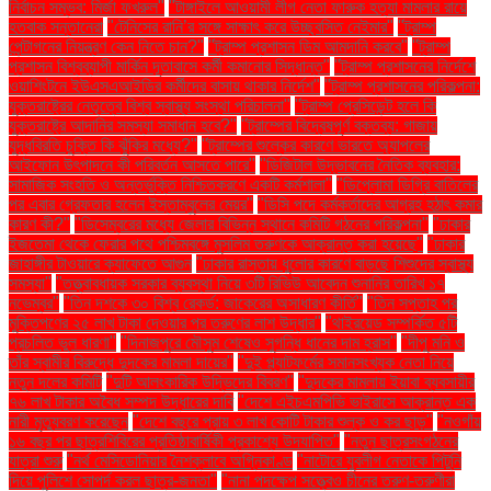
নির্বাচন সম্ভব: মির্জা ফখরুল"
"টাঙ্গাইলে আওয়ামী লীগ নেতা ফারুক হত্যা মামলার রায়ে
হতবাক সন্তানেরা
"টেনিসের রানি’র সঙ্গে সাক্ষাৎ করে উচ্ছ্বসিত নেইমার"
"ট্রাম্প
পেন্টাগনের নিয়ন্ত্রণ কেন নিতে চান?"
"ট্রাম্প প্রশাসন ডিম আমদানি করবে"
"ট্রাম্প
প্রশাসন বিশ্বব্যাপী মার্কিন দূতাবাসে কর্মী কমানোর সিদ্ধান্ত"
"ট্রাম্প প্রশাসনের নির্দেশে
ওয়াশিংটনে ইউএসএআইডির কর্মীদের বাসায় থাকার নির্দেশ"
"ট্রাম্প প্রশাসনের পরিকল্পনা:
যুক্তরাষ্ট্রের নেতৃত্বে বিশ্ব স্বাস্থ্য সংস্থা পরিচালনা"
"ট্রাম্প প্রেসিডেন্ট হলে কি
যুক্তরাষ্ট্রে আদানির সমস্যা সমাধান হবে?"
"ট্রাম্পের বিদ্বেষপূর্ণ বক্তব্য: গাজায়
যুদ্ধবিরতি চুক্তি কি ঝুঁকির মধ্যে?"
"ট্রাম্পের শুল্কের কারণে ভারতে অ্যাপলের
আইফোন উৎপাদনে কী পরিবর্তন আসতে পারে"
"ডিজিটাল উদ্ভাবনের নৈতিক ব্যবহার:
সামাজিক সংহতি ও অন্তর্ভুক্তি নিশ্চিতকরণে একটি কর্মশালা"
"ডিপ্লোমা ডিগ্রি বাতিলের
পর এবার গ্রেফতার হলেন ইস্তাম্বুলের মেয়র"
"ডিসি পদে কর্মকর্তাদের আগ্রহ হঠাৎ কমার
কারণ কী?"
"ডিসেম্বরের মধ্যে জেলার বিভিন্ন স্থানে কমিটি গঠনের পরিকল্পনা"
"ঢাকার
ইজতেমা থেকে ফেরার পথে পশ্চিমবঙ্গে মুসলিম তরুণকে আক্রান্ত করা হয়েছে"
"ঢাকার
জাহাঙ্গীর টাওয়ারে ক্যাফেতে আগুন
"ঢাকার রাস্তায় ধুলোর কারণে বাড়ছে শিশুদের স্বাস্থ্য
সমস্যা"
"তত্ত্বাবধায়ক সরকার ব্যবস্থা নিয়ে ৩টি রিভিউ আবেদন শুনানির তারিখ ১৭
নভেম্বর"
"তিন দশকে ৩০ বিশ্ব রেকর্ড: জাকেরের অসাধারণ কীর্তি"
"তিন সপ্তাহ পর
মুক্তিপণের ২৫ লাখ টাকা দেওয়ার পর তরুণের লাশ উদ্ধার"
"থাইরয়েড সম্পর্কিত ৫টি
প্রচলিত ভুল ধারণা"
"দিনাজপুরে মৌসুম শেষেও সুগন্ধি ধানের দাম হ্রাস"
"দীপু মনি ও
তাঁর স্বামীর বিরুদ্ধে দুদকের মামলা দায়ের"
"দুই প্ল্যাটফর্মের সমানসংখ্যক নেতা নিয়ে
নতুন দলের কমিটি
"দুটি আলংকারিক উদ্ভিদের বিবরণ"
"দুদকের মামলায় ইয়াবা ব্যবসায়ীর
৭৬ লাখ টাকার অবৈধ সম্পদ উদ্ধারের দাবি
"দেশে এইচএমপিভি ভাইরাসে আক্রান্ত এক
নারী মৃত্যুবরণ করেছেন
"দেশে বছরে প্রায় ৩ লাখ কোটি টাকার শুল্ক ও কর ছাড়"
"নওগাঁয়
১৬ বছর পর ছাত্রশিবিরের প্রতিষ্ঠাবার্ষিকী প্রকাশ্যে উদযাপিত"
"নতুন ছাত্রসংগঠনের
যাত্রা শুরু
"নর্থ মেসিডোনিয়ার নৈশক্লাবে অগ্নিকাণ্ড
"নাটোরে যুবলীগ নেতাকে পিটুনি
দিয়ে পুলিশে সোপর্দ করল ছাত্র-জনতা"
"নানা পদক্ষেপ সত্ত্বেও চীনের তরুণ-তরুণীরা