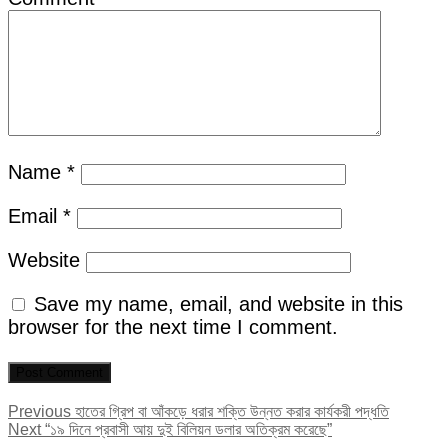
Name
*
Email
*
Website
Save my name, email, and website in this
browser for the next time I comment.
Post
Previous
Previous
হাতের গ্রিপ বা আঁকড়ে ধরার শক্তি উন্নত করার কার্যকরী পদ্ধতি
Next
post:
Next
“১৯ দিনে প্রবাসী আয় দুই বিলিয়ন ডলার অতিক্রম করেছে”
navigation
post: