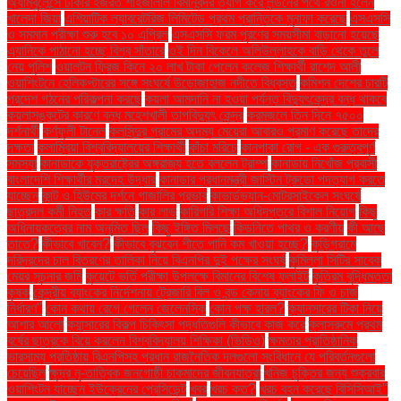
অ্যাম্বুলেন্সে ঢাকার হজরত শাহজালাল বিমানবন্দর ত্যাগ করে লন্ডনের পথে রওনা হলেন
খালেদা জিয়া
এশিয়াটিক ল্যাবরেটরিজ লিমিটেড প্রথম প্রান্তিকে মুনাফা করেছে
এসএসসি
ও সমমান পরীক্ষা শুরু হবে ১০ এপ্রিল
এসএসসি ফরম পূরণের সময়সীমা বাড়ানো হয়েছে
এ্যানিকে পাঠানো হচ্ছে বিশ্ব সাঁতারে
ওই দিন বিকেলে অলিউল্লাহকে বাড়ি থেকে তুলে
নেয় পুলিশ
ওয়ালটন ফ্রিজ কিনে ২০ লাখ টাকা পেলেন কলেজ শিক্ষার্থী রাশেদ আলী
ওয়াশিংটনে হেলিকপ্টারের সঙ্গে সংঘর্ষে উড়োজাহাজ নদীতে বিধ্বস্ত
কমিশন দেশের চারটি
প্রদেশ গঠনের পরিকল্পনা করছে
কয়লা আমদানি না হওয়া পর্যন্ত বিদ্যুৎকেন্দ্র বন্ধ থাকবে
কয়লাসঙ্কটের কারণে বন্ধ মহেশখালী তাপবিদ্যুৎ কেন্দ্র
করমজলে তিন দিনে ৭৫০০
দর্শনার্থী
কর্ণফুলী টানেল
কলসিন্দুর গ্রামের অদম্য মেয়েরা আবারও প্রমাণ করেছে তাদের
দক্ষতা
কলাম্বিয়া বিশ্ববিদ্যালয়ের শিক্ষার্থী
কাঁচা মরিচে
কানপাকা রোগ - এক গুরুত্বপুর্ণ
সমস্যা
কানাডাকে যুক্তরাষ্ট্রের অঙ্গরাজ্য হতে বললেন ট্রাম্প
কানাডায় নিখোঁজ প্রবাসী
বাংলাদেশি শিক্ষার্থীর মরদেহ উদ্ধার
কানাডার প্রধানমন্ত্রী জাস্টিন ট্রুডো পদত্যাগ করতে
যাচ্ছেন
কান্ট ও হিউমের দর্শনে গাজালির প্রভাব
কাভার্ডভ্যান-মোটরসাইকেল সংঘর্ষে
ছাত্রদল কর্মী নিহত
কার ক্ষতি
কার লাভ
কারিগরি শিক্ষা অধিদপ্তরে বিশাল নিয়োগ
কিছু
অধিনায়কত্বের নাম অনুমিত ছিল
কিছু ইঙ্গিত মিলছে
কিডনিতে পাথর ও করণীয়
কী আছে
তাতে?
কীভাবে খাবেন?
কীভাবে বুঝবেন শীতে পানি কম খাওয়া হচ্ছে?
কুড়িগ্রামে
দরিদ্রদের চাল বিতরণের তালিকা নিয়ে বিএনপির দুই পক্ষের সংঘর্ষ
কুমিল্লা সিটির সাবেক
মেয়র সূচনার জমি
কুয়েটে ভর্তি পরীক্ষা উপলক্ষে বিমানের বিশেষ ফ্লাইট
কৃত্রিম বুদ্ধিমত্তা
কৃষক
কেন্দ্রীয় ব্যাংকের নির্দেশনায় ট্রেজারি বিল ও বন্ড কেনায় ব্যাংকের ফি ও চার্জ
নির্ধারণ"
কোন কথায় রেগে গেলেন জেলেনস্কি
কোন পক্ষ হারল?
ক্যানসারের টিকা নিয়ে
আশার আলো
ক্যান্সারের বিকল্প চিকিৎসা পদ্ধতিগুলি কীভাবে কাজ করে
ক্লাসরুমে প্রথম
বর্ষের ছাত্রকে বিয়ে করলেন বিশ্ববিদ্যালয় শিক্ষিকা (ভিডিও)
ক্ষমতার প্রাতিষ্ঠানিক
ভারসাম্য প্রতিষ্ঠায় বিএনপিসহ প্রধান রাজনৈতিক দলগুলো সংবিধানে যে পরিবর্তনগুলো
চেয়েছিল
ক্ষুদ্র নৃ-তাত্বিক জনগোষ্ঠী চাকমাদের জীবনযাত্রা
খনিজ চুক্তির জন্য শুক্রবার
ওয়াশিংটন যাচ্ছেন ইউক্রেনের প্রেসিডেন্ট
খবর
খরচ কত?
খরচ বহন করেছে বিসিসিআই"