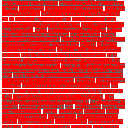
দারিদ্র্যপ্রবণ বিভাগ হিসেবে পরিচিত ছিল
দৈনিক রেকর্ড সংখ্যক বাংলাদেশিকে ভিসা দিচ্ছে
সৌদি আরব
দোকানের ভবিষ্যৎ
দৌলতদিয়ায় ৭৩ হাজার টাকায় বিক্রি হলো
দ্বিতীয় পুত্রের
মা হলেন অভিনেত্রী প্রসূন
দ্য ইউএস এজেন্সি ফর গ্লোবাল মিডিয়া (ইউএসএজিএম)
ধর্ষণ
ধান
ধান উপদেষ্টা শফিকুল আলম জানিয়েছেন
নটর ডেম ইউনিভার্সিটি বাংলাদেশ
(এনডিইউবি)-এর দ্বিতীয় সমাবর্তন অনুষ্ঠিত হয়েছে আজ
নতুন টাকায় আর থাকবে না শেখ
মুজিবুর রহমানের ছবি।
নতুন দল
নতুন দলে গণ অধিকার পরিষদের ২০ নেতা
নতুন দলের
আত্মপ্রকাশে নেতাদের বড় জমায়েত নিয়ে উদ্বেগ
নতুন প্যাকেজ ঘোষণা
নতুন বছরে
হোয়াটসঅ্যাপের নতুন ফিচারগুলির উপহার
নতুন বাণিজ্য যুদ্ধের মুখোমুখি যুক্তরাষ্ট্র ও চীন
নতুন রাজনৈতিক শক্তির উদ্ভব: রাজনীতিতে নানা গুঞ্জন
নতুন স্বপ্ন
নয়াদিল্লি শেখ
হাসিনার ভারতে থাকার মেয়াদ বাড়িয়েছে
নরসিংদীর চরাঞ্চলে দুই পক্ষের সংঘর্ষে গুলিবিদ্ধ
হয়ে নিহত ২
নাইকো দুর্নীতি মামলায় খালেদা জিয়া সহ সকল আসামির খালাস
নাগরিক
ঐক্যের সভাপতি মাহমুদুর রহমান মান্না সম্প্রতি আওয়ামী লীগকে ভোটে আনার বিষয়ে
চলমান আলোচনা নিয়ে মন্তব্য করেছেন।
নাজমুলের চোখ এখন বিপিএল থেকে সরে গেছে
নাটোরে আজ শুক্রবার দুপুরে জুমার নামাজ পড়ে বাড়ি ফেরার পথে যুবলীগের নেতা আবদুর
রাজ্জাক
নাফ নদী থেকে ধরা পড়া চার জেলেকে পাঁচ দিনেও ফেরত দেয়নি আরাকান আর্মি"
নায়ক মান্নার জীবনী নিয়ে সিনেমা বানানোর পরিকল্পনা
নাহিদ ইসলামে
নিকগঞ্জে এমআরআই
যন্ত্র দুটি বন্ধ
নিজে গাড়ি চালিয়ে মাকে হাসপাতালে নিয়ে গেলেন তারেক রহমান
নিজে
নাচলেন
নির্বাচন দেওয়ার আগে সংস্কার সম্পন্ন করতে হবে: ইসলামী আন্দোলনের নায়েবে
আমির"
নির্বাচন প্রসঙ্গে ধূম্রজাল সৃষ্টি করেছে 'সংক্ষিপ্ত' ও 'বৃহৎ সংস্কার'
নির্বাচন
বিলম্বিত করার চেষ্টা জনগণ সহ্য করবে না: নজরুল ইসলাম খান
নির্বাচন বিলম্বিত করার যে
চেষ্টা চলছে
নির্বাচনে বিলম্ব মানবে না বিএনপি
নির্বাহী
নিষিদ্ধ করল ইসিবি
নিষ্পত্তির জন্য
২০ হাজার মামলা অপেক্ষমাণ
নিহত ৫৯"
নিহত অন্তত ৩৬
নীলা ইসরাফিল
নেইমারের
সঙ্গে আল হিলালের চুক্তি বাতিল
ন্যাশনাল জিওগ্রাফি
পঞ্চগড়ে তাপমাত্রা ১০ ডিগ্রি
সেলসিয়াস
পড়াশোনায় অমনোযোগিতা
পড়াশোনার চাপ বাড়ছে
পদত্যাগ করলেন উপদেষ্টা
নাহিদ ইসলাম
পদবঞ্চনা নিয়ে বিক্ষোভ ও মারামারি"
পরবর্তীতে মৃত্যু
পরিশোধিত হয়েছে