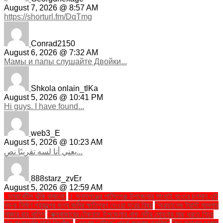
August 7, 2026 @ 8:57 AM
https://shorturl.fm/DqTmg
Conrad2150
August 6, 2026 @ 7:32 AM
Мамы и папы слушайте Двойки...
Shkola onlain_tlKa
August 5, 2026 @ 10:41 PM
Hi guys. I have found...
web3_E
August 5, 2026 @ 10:23 AM
يعني أنا لسه تقريبًا نص...
888starz_zvEr
August 5, 2026 @ 12:59 AM
. ডায়াবেটিস ঝুঁকি কমানো:
। সুনামগঞ্জের শান্তিগঞ্জ উপজেলার সাংহাই হাওরে চলমান এই
সড়ক নির্মাণ প্রকল্পের জন্য জমির ক্ষতিপূরণ দেওয়া দূরের বিষয়
''অরফানেজ ট্রাস্ট মামলায়
সাজার রায় বাতিল
''কক্সবাজারের টেকনাফ উপজেলার নাফ নদীর মোহনায় মাছ ধরতে গিয়ে