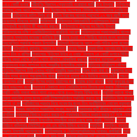
২৪২ কোটি ডলার"
পরীমণির বিরুদ্ধে গ্রেফতারি পরোয়ানা জারি
পরে উদ্ধার"
পর্তুগালের
পরাজয়; শেষ আটে স্পেন""
পর্দা উন্মোচনের অপেক্ষায় টোকিও আন্তর্জাতিক চলচ্চিত্র
উৎসব
পর্যটকদের কাটল নির্ঘুম রাত
পশ্চিম ইরাকের আনবার প্রদেশে ১৭ বছর বয়সী হুদার
(ছদ্মনাম) জীবনের কাহিনি
পাকিস্তান
পাকিস্তান বিমানবাহিনী চ্যাম্পিয়নস ট্রফির
উদ্বোধনী অনুষ্ঠানে কী প্রদর্শন করবে?
পাকিস্তানে ট্রেনের সব জিম্মি উদ্ধার
পাকিস্তানের দক্ষিণ ওয়াজিরিস্তানে কারফিউ আরোপ
পাকিস্তানের প্রধানমন্ত্রীর খালেদা
জিয়াকে সুস্থতার শুভেচ্ছা জানিয়ে চিঠি
পাচার হওয়া অর্থ ফিরিয়ে আনার জন্য কানাডার
সহযোগিতা প্রার্থনা প্রধান উপদেষ্টার
পাঠ্যবই বিতরণের আগে নোট-গাইড ছাপা বন্ধের
নির্দেশ
পাঠ্যবইয়ে র‍্যাপার সেজান ও হান্নান
পায়ের শিকল
পারমাণবিক আলোচনায় ইরানের
পাশে চীন ও রাশিয়া
পিকাসোর ‘উইমেন উইথ এ ওয়াচ’ নিলামে ১৪ কোটি ডলারে বিক্রি
পিঠের ব্যথা থেকে মুক্তি পেতে কীভাবে মোকাবিলা করবেন
পিলখানা হত্যাকাণ্ডের
পুনঃতদন্ত দ্রুত সম্পন্ন হবে: স্বরাষ্ট্র উপদেষ্টার ঘোষণা"
পুতিনের হানিট্র্যাপ কৌশল
পুতুলের বিরুদ্ধে চিঠি এখনও পায়নি পররাষ্ট্র মন্ত্রণালয়
পুরুষ যখন বাবা হন
পুরুষদের জন্য
শরীর সুস্থ রাখতে প্রয়োজনীয় খাবার
পুলিশকে হামলা করে ছিনিয়ে নেয়ার চেষ্টা"
পেছনে
ফেললেন রদ্রি
পেনাল্টি মিসের ম্যাচে রিয়ালের জয়
পেঁয়াজ ছাড়া রান্না!
পোষা কুকুরের জন্য
বিয়ে ভাঙলেন কনে!
প্রতারণা ঠেকাতে নতুন ভেরিফিকেশন ফিচার চালু করছে টেলিগ্রাম
প্রতি কেজি শুকনা শজন পাতা ৩৫০ থেকে ৪০০ টাকায় বিক্রি হয়।
প্রতিটি ব্যাংক শাখায়
স্কুল ব্যাংকিং চালুর জন্য একটি শিক্ষাপ্রতিষ্ঠান প্রতিষ্ঠা করতে হবে
প্রতিদিন ডিম খাওয়া:
ভালো না মন্দ
প্রতিষ্ঠানের প্রভাব নিয়ে গবেষণার জন্য তিন অর্থনীতিবিদ নোবেল পুরস্কার
পেলেন"
প্রথম আলোতে প্রকাশিত সংবাদ অনুযায়ী
প্রথমবার জুটি বাঁধছেন আয়ুষ্মান এবং
রাশমিকা
প্রথমবার বিমানে ভ্রমণ করছেন? প্রথমবার বিমানে ভ্রমণ করছেন? সঙ্গে যেসব
জিনিস নেবেন না
প্রধান উপদেষ্টার সময়সীমা মাথায় রেখে কাজ করছি: সিইসি"
প্রধান
নির্বাচন কমিশনার (সিইসি) এ এম এম নাসির উদ্দিন বলেছেন
প্রযুক্তি
প্রযুক্তি ব্যবহার
প্রশ্ন ইসলামী আন্দোলনের"
প্রাইমমুভার ও ট্রেইলরশ্রমিকদের আবারও কর্মবিরতি
প্রায়
১৯ লাখের মতো মানুষ
প্রায় এক মাস হলো
ফজলে করিমের দুই ছেলের বিদেশ যাওয়ার