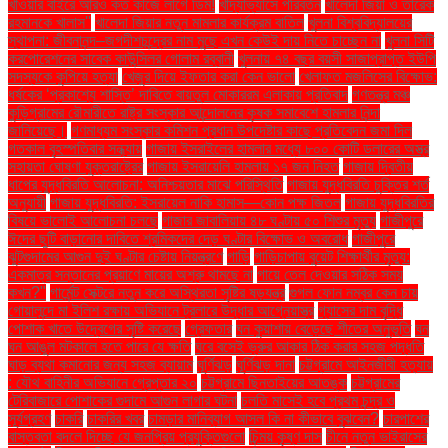
খাওয়ার বাইরে আরও কত কাজে লাগে ডিম!
খাদ্যাভ্যাসে পরিবর্তন
খালেদা জিয়া ও তারেক
রহমানকে খালাস''
খালেদা জিয়ার নতুন মামলার কার্যক্রম বাতিল
খুলনা বিশ্ববিদ্যালয়ের
স্থাপনা: জীবনানন্দ–জগদীশচন্দ্রের নাম মুছে এখন কেউই দায় নিতে চাচ্ছেন না
খুলনা সিটি
করপোরেশনের সাবেক কাউন্সিলর গোলাম রব্বানী
খুলনায় ৭৪ বছর বয়সী সাজাপ্রাপ্ত ইউপি
সদস্যকে কুপিয়ে হত্যা
খেজুর দিয়ে ইফতার করা কেন ভালো
খেলাফত মজলিসের বিক্ষোভ:
ধর্ষকের ‘প্রকাশ্যে শাস্তি’ দাবিতে বায়তুল মোকাররম এলাকায় প্রতিবাদ
গণতন্ত্র মঞ্চ
কুড়িগ্রামের রৌমারীতে রাষ্ট্র সংস্কার আন্দোলনের কৃষক সমাবেশে হামলার নিন্দা
জানিয়েছে।
গণমাধ্যম সংস্কার কমিশন প্রধান উপদেষ্টার কাছে প্রতিবেদন জমা দিল
গতকাল বৃহস্পতিবার সন্ধ্যায়
গাজায় ইসরাইলের হামলার মধ্যে ৮০০ কোটি ডলারের অস্ত্র
সহায়তা ঘোষণা যুক্তরাষ্ট্রের
গাজায় ইসরায়েলি হামলায় ১৭ জন নিহত
গাজায় দ্বিতীয়
ধাপের যুদ্ধবিরতি আলোচনা: অনিশ্চয়তার মাঝে পরিস্থিতি
গাজায় যুদ্ধবিরতি চুক্তির শর্ত
অনুযায়ী
গাজায় যুদ্ধবিরতি: ইসরায়েল নাকি হামাস—কোন পক্ষ জিতল
গাজায় যুদ্ধবিরতির
বিষয়ে ভালোই আলোচনা চলছে
গাজার জাবালিয়ায় ৪৮ ঘণ্টায় ৫০ শিশুর মৃত্যু
গাজীপুরে
ঈদের ছুটি বাড়ানোর দাবিতে শ্রমিকদের দেড় ঘণ্টার বিক্ষোভ ও অবরোধ
গাজীপুরে
ঝুটগুদামের আগুন দুই ঘণ্টার চেষ্টায় নিয়ন্ত্রণে
গাড়ি
গাড়িচাপায় বুয়েট শিক্ষার্থীর মৃত্যু:
একমাত্র সন্তানের প্রয়াণে মায়ের অশ্রু থামছে না
গায়ে তেল দেওয়ার সঠিক সময়
কখন?"
গার্মেন্ট সেক্টরে নতুন করে অস্থিরতা সৃষ্টির ষড়যন্ত্র
গুগল ফোন নম্বর কেন চায়
গোয়ালন্দে মা ইলিশ রক্ষায় অভিযানে ট্রলারে উদ্ধার আগ্নেয়াস্ত্র
গ্যাসের দাম বৃদ্ধি
পোশাক খাতে উদ্বেগের সৃষ্টি করেছে
গ্রেফতার
ঘন কুয়াশায় বেড়েছে শীতের অনুভূতি
ঘন
ঘন আঙুল মটকালে হতে পারে যে ক্ষতি
ঘরে বসেই ভ্রুর আকার ঠিক করার সহজ পদ্ধতি
ঘাড় ব্যথা কমানোর জন্য সহজ ব্যায়াম
ঘূর্ণিঝড়
ঘূর্ণিঝড় দানা
চট্টগ্রামে আইনজীবী হত্যায়
: যৌথ বাহিনীর অভিযানে গ্রেপ্তার ২০
চট্টগ্রামে ছিনতাইয়ের আতঙ্ক
চট্টগ্রামের
টেরিবাজারে পোশাকের গুদামে আগুন লাগার ঘটনা
চলতি মাসেই হবে প্রথম চন্দ্র ও
সূর্যগ্রহণ
চাকরি
চাকরির খবর
চামড়ার মানিব্যাগ আসল কি না কীভাবে বুঝবেন?
চারপাশের
বাস্তবতা বদলে দিচ্ছে যে জনপ্রিয় প্রযুক্তিগুলো
চিন্ময় কৃষ্ণ দাস
চীনে নতুন ভাইরাসের