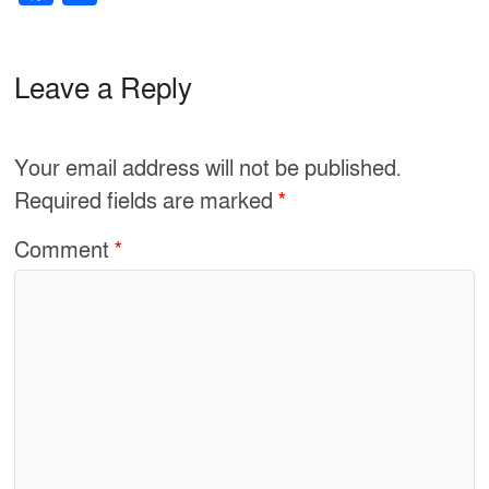
a
h
c
ar
e
e
Leave a Reply
b
o
Your email address will not be published.
o
Required fields are marked
*
k
Comment
*