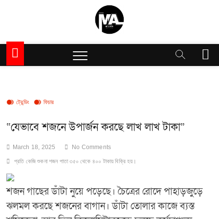
Skip
to
content
Million Articles
M
e
n
u
B
u
ট্রেন্ডিং
ফিচার
t
t
“যেভাবে শজনে উপার্জন করছে লাখ লাখ টাকা”
o
n
March 18, 2025
No Comments
প্রতি কেজি শুকনা শজন পাতা ৩৫০ থেকে ৪০০ টাকায় বিক্রি হয়।
শজন গাছের ডাঁটা নুয়ে পড়েছে। চৈত্রের রোদে পাহাড়জুড়ে
ঝলমল করছে শজনের বাগান। ডাঁটা তোলার কাজে ব্যস্ত