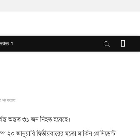
M
ন্যান্য
e
n
u
B
u
t
t
o
n
লা শুরু করেছে
র্যন্ত অন্তত ৩১ জন নিহত হয়েছে।
প ২০ জানুয়ারি দ্বিতীয়বারের মতো মার্কিন প্রেসিডেন্ট