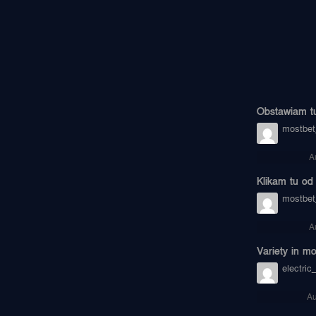
Obstawiam tu 
mostbet
A
Klikam tu od z
mostbet_
A
Variety in mo
electric
Au