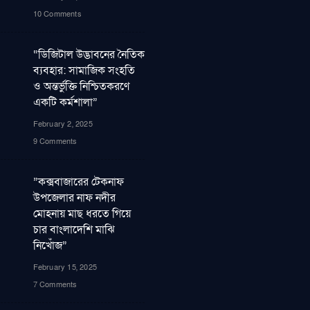
10 Comments
“ডিজিটাল উদ্ভাবনের নৈতিক
ব্যবহার: সামাজিক সংহতি
ও অন্তর্ভুক্তি নিশ্চিতকরণে
একটি কর্মশালা”
February 2, 2025
9 Comments
”কক্সবাজারের টেকনাফ
উপজেলার নাফ নদীর
মোহনায় মাছ ধরতে গিয়ে
চার বাংলাদেশি মাঝি
নিখোঁজ”
February 15, 2025
7 Comments