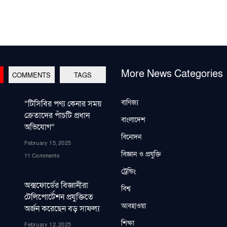
More News Categories
COMMENTS
TAGS
বাণিজ্য
“টিসিবির পণ্য কেনার সময়
ক্রেতাদের পাঁচটি প্রধান
বাংলাদেশ
অভিযোগ”
বিনোদন
February 15, 2025
বিজ্ঞান ও প্রযুক্তি
11 Comments
ট্রেন্ডিং
অক্সফোর্ডের বিজ্ঞানীরা
বিশ্ব
টেলিপোর্টেশন প্রযুক্তিতে
আবহাওয়া
অর্জন করেছেন বড় সাফল্য
শিক্ষা
February 12, 2025