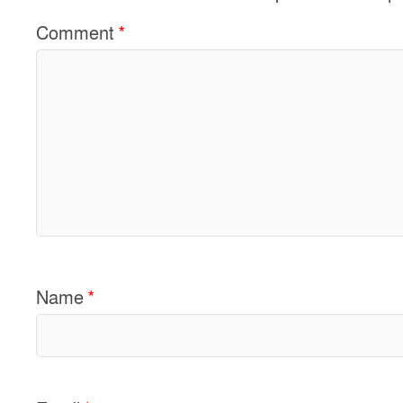
o
k
Comment
*
Name
*