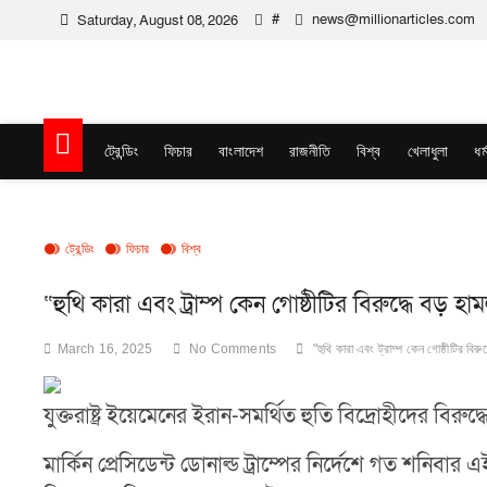
Skip
#
news@millionarticles.com
Saturday, August 08, 2026
to
content
Million Articles
ট্রেন্ডিং
ফিচার
বাংলাদেশ
রাজনীতি
বিশ্ব
খেলাধুলা
ধর্
ট্রেন্ডিং
ফিচার
বিশ্ব
“হুথি কারা এবং ট্রাম্প কেন গোষ্ঠীটির বিরুদ্ধে বড় হ
March 16, 2025
No Comments
"হুথি কারা এবং ট্রাম্প কেন গোষ্ঠীটির বি
যুক্তরাষ্ট্র ইয়েমেনের ইরান-সমর্থিত হুতি বিদ্রোহীদের ব
মার্কিন প্রেসিডেন্ট ডোনাল্ড ট্রাম্পের নির্দেশে গত শনিবার