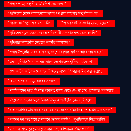
"পদ্মার পাড়ে অস্থায়ী হাটে ইলিশ বেচাকেনা"''
"পাকিস্তান থেকে বাংলাদেশে আসার পর রুনা লায়লার সম্মুখীন বাধার"
"পাগলা মসজিদে এক বস্তা চিঠি:
"পাবনার শুঁটকি রপ্তানি হচ্ছে বিদেশে"
"পুতিনের নতুন ধরনের আরও শক্তিশালী ক্ষেপণাস্ত্র ব্যবহারের হুমকি"
"পৃথিবীর অভ্যন্তরীণ কেন্দ্রের আকৃতি বদলাচ্ছে"
"প্রধান উপদেষ্টা: সরকার এ বছরের শেষ নাগাদ নির্বাচন আয়োজন করবে"
"প্রবল ঘূর্ণিঝড় 'দানা' আসন্ন: বাংলাদেশের জন্য ঝুঁকির পর্যবেক্ষণ"
"প্রেস সচিব: সচিবালয়ে সাংবাদিকদের প্রবেশাধিকার সীমিত করা হয়েছে"
"ফিফা ও খেলোয়াড়-ক্লাবের সংঘাত
"ফ্যাসিবাদের পক্ষে লিখতে ব্যবহৃত কলম ভেঙে দেওয়া হবে: হাসনাত আবদুল্লাহ"
"বইমেলায় ‘মবের’ মতো উসকানিমূলক পরিস্থিতি কেন সৃষ্টি হলো
"বঙ্গোপসাগরে মাছ ধরার সময় মিয়ানমারের নৌবাহিনীর হাতে আটক ৫৬ জেলে"
"বছরের পর বছর মনে রাখা হবে তোমার অর্জন" – মুশফিককে নিয়ে তামিম
"বরিশাল শিক্ষা বোর্ডে পাসের হার এবং জিপিএ-৫ বৃদ্ধির খবর"