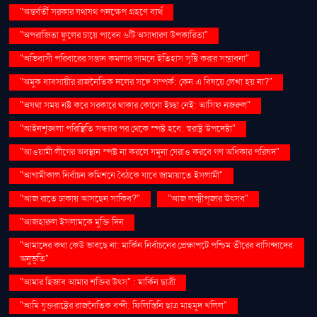
"অন্তর্বর্তী সরকার যথাযথ পদক্ষেপ গ্রহণে ব্যর্থ
"অপরাজিতা ফুলের চায়ে পাবেন ৬টি অসাধারণ উপকারিতা"
"অভিবাসী পরিবারের সন্তান কমলার সামনে ইতিহাস সৃষ্টি করার সম্ভাবনা"
"অমুক ব্যবসায়ীর রাজনৈতিক দলের সঙ্গে সম্পর্ক: কেন এ বিষয়ে লেখা হয় না?"
"অযথা সময় নষ্ট করে সরকারে থাকার কোনো ইচ্ছা নেই: আসিফ নজরুল"
"আইনশৃঙ্খলা পরিস্থিতি সন্ধ্যার পর থেকে স্পষ্ট হবে: স্বরাষ্ট্র উপদেষ্টা"
"আওয়ামী লীগের অবস্থান স্পষ্ট না করলে যমুনা ঘেরাও করবে গণ অধিকার পরিষদ"
"আগামীকাল নির্বাচন কমিশনে বৈঠকে যাবে জামায়াতে ইসলামী"
"আজ রাতে ঢাকায় আসছেন সাকিব?"
"আজ লক্ষ্মীপূজার উৎসব"
"আজহারুল ইসলামকে মুক্তি দিন
"আমাদের কথা কেউ ভাবছে না: মার্কিন নির্বাচনের প্রেক্ষাপটে পশ্চিম তীরের বাসিন্দাদের
অনুভূতি"
"আমার হিজাব আমার শক্তির উৎস" : মার্কিন ছাত্রী
"আমি যুক্তরাষ্ট্রের রাজনৈতিক বন্দী: ফিলিস্তিনি ছাত্র মাহমুদ খলিল"