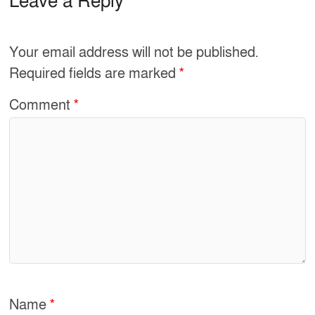
e
e
Leave a Reply
b
o
Your email address will not be published.
o
Required fields are marked
*
k
Comment
*
Name
*