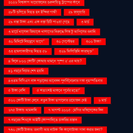
২০২৬ বিশ্বকাপ আয়োজনের গুরুদায়িত্ব ট্রাম্পের কাঁধে
২৮টি গুলিতে নিহত হন ইন্দিরা গান্ধী
২৯ জানুয়ারি
২৯ বস্তা টাকা এবং এক বস্তা চিঠি পাওয়া গেছে
৩ মার্চ
৩ মার্চে খালেদা জিয়াকে খালাসের বিরুদ্ধে লিভ টু আপিলের শুনানি
৩০ মিনিটে নিয়ন্ত্রণে আসে"
৩০ সেপ্টেম্বর
৩০০ টাকা!
৩৩ হামলাকারীসহ নিহত ৫৮
৩৬৯ ফিলিস্তিনি কারামুক্ত"
৪ দিনে ৮০০ কোটি! কোথায় থামবে 'পুষ্পা ২' এর আয়?
৪১ বছরে বিচার শেষ হয়নি
৪৩তম বিসিএস বাদ পড়াদের আবেদন পুনর্বিবেচনার সভা বৃহস্পতিবার
৫ টাকা বেশি
৫ শতাংশই থাকবে পূর্বের মতো"
৫০০ কোটি টাকা দেবে: নতুন টাকা ছাপানোর প্রয়োজন নেই
৬ মার্চ
৬৭৫ টাকায় আমদানি
৭ আগস্ট ২০০৫: মেসির অভিষেকের দিন
৭ বছরের শিশুকে আইটি কোম্পানিতে চাকরির প্রস্তাব
৭৩০ কোটি টাকার ‘প্রবাসী আয় নাটক’ কি কালোটাকা সাদা করার জন্য?