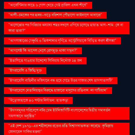
"আর্জেন্টিনার কাছে ৬ গোল খেয়ে সেই ব্রাজিল এখন শীর্ষে"
"আলী-চমকের পর হৃদয়-ঝড়ে বরিশাল পৌঁছালো ফাইনালে আবারো"
"আলেপ্পোর পর সিরিয়ার অন্যান্য শহর দখলে এগিয়ে চলেছে হায়াত আল-শাম: কে বা
কারা তারা?"
"আসলাঙ্কারের সেঞ্চুরি ও তিকশানার ঘূর্ণিতে অস্ট্রেলিয়াকে বিস্মিত করল শ্রীলঙ্কা"
"আসলেই কি আপেল খেলে রোগমুক্ত থাকা সম্ভব?"
"ইতালিতে যাওয়ার উদ্দেশ্যে লিবিয়ায় নিখোঁজ ২৪ জন
"ইসরায়েলি ৩ জিম্মি মুক্ত
"ইসরায়েলি বাহিনীর অভিযানে বন্ধ হয়ে গেছে উত্তর গাজার শেষ হাসপাতালটি"
"ইসরায়েলে নেতানিয়াহুর বিরুদ্ধে হাজারো মানুষের প্রতিবাদ: দ্য গার্ডিয়ান"
"উড়োজাহাজে ৪০ ঘণ্টার নির্যাতন: হাতকড়া
"উৎসবমুখর পরিবেশে নটর ডেম ইউনিভার্সিটি বাংলাদেশের দ্বিতীয় সমাবর্তন
সফলভাবে অনুষ্ঠিত"
"এই দেশ ১৯৭১-এর শহীদদের রক্তের প্রতি বিশ্বাসঘাতকতা করেছে: কুমিল্লায়
জোনায়েদ সাকির মন্তব্য"