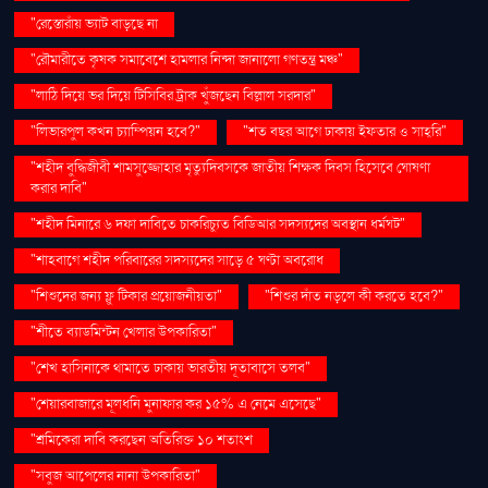
"রেস্তোরাঁয় ভ্যাট বাড়ছে না
"রৌমারীতে কৃষক সমাবেশে হামলার নিন্দা জানালো গণতন্ত্র মঞ্চ"
"লাঠি দিয়ে ভর দিয়ে টিসিবির ট্রাক খুঁজছেন বিল্লাল সরদার"
"লিভারপুল কখন চ্যাম্পিয়ন হবে?"
"শত বছর আগে ঢাকায় ইফতার ও সাহ্‌রি"
"শহীদ বুদ্ধিজীবী শামসুজ্জোহার মৃত্যুদিবসকে জাতীয় শিক্ষক দিবস হিসেবে ঘোষণা
করার দাবি"
"শহীদ মিনারে ৬ দফা দাবিতে চাকরিচ্যুত বিডিআর সদস্যদের অবস্থান ধর্মঘট"
"শাহবাগে শহীদ পরিবারের সদস্যদের সাড়ে ৫ ঘণ্টা অবরোধ
"শিশুদের জন্য ফ্লু টিকার প্রয়োজনীয়তা"
"শিশুর দাঁত নড়লে কী করতে হবে?"
"শীতে ব্যাডমিন্টন খেলার উপকারিতা"
"শেখ হাসিনাকে থামাতে ঢাকায় ভারতীয় দূতাবাসে তলব"
"শেয়ারবাজারে মূলধনি মুনাফার কর ১৫% এ নেমে এসেছে"
"শ্রমিকেরা দাবি করছেন অতিরিক্ত ১০ শতাংশ
"সবুজ আপেলের নানা উপকারিতা"