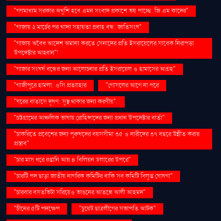
"গণমাধ্যম সরকার অখুশি হবে এমন সংবাদ প্রকাশে ভয় পাচ্ছে: জি এম কাদের"
"গাজায় ২ মার্চের পর খাদ্য সহায়তা প্রবাহ বন্ধ: জাতিসংঘ"
"গাজায় অবৈধ আদেশ অমান্য করতে সেনাদের প্রতি ইসরায়েলের সাবেক নিরাপত্তা
উপদেষ্টার আহ্বান"'
"গাজার সংঘর্ষ বন্ধের জন্য আলোচনার প্রতি ইসরায়েল ও হামাসের আগ্রহ"
"গাজীপুরে হামলা: ওসি প্রত্যাহার
"গোসলের আগে না পরে
"ঘরের বাতাসে দূষণ: সুস্থ থাকার জন্য করণীয়".
"চট্টগ্রামের আঞ্চলিক ভাষায় রোহিঙ্গাদের জন্য প্রধান উপদেষ্টার বার্তা"
"চাকরিতে প্রবেশের জন্য পুরুষদের বয়সসীমা ৩৫ ও নারীদের ৩৭ বছরে উন্নীত করার
প্রস্তাব"
"চার মাস ধরে রপ্তানি আয় ৪ বিলিয়ন ডলারের উপরে"
"চারটি পদ ছাড়া জাতীয় নাগরিক কমিটির বাকি সব কমিটি বিলুপ্ত ঘোষণা"
"চারবার বসতভিটা সরিয়েও ভাঙনের আতঙ্কে আলী আহমদ"
"চীনের ৫টি পদক্ষেপ
"চুয়েট ছাত্রলীগের সভাপতি আটক"