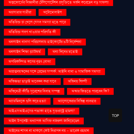
অক্সফোর্ডের বিজ্ঞানীরা টেলিপোর্টেশন প্রযুক্তিতে অর্জন করেছেন বড় সাফল্য
অগ্রযাত্রার যাত্রীরা
অটোমোবাইল
অতিরিক্ত চা খেলে যেসব সমস্যা হতে পারে
অতিরিক্ত লবণ খাওয়ার পরিণতি কী
অনলাইন ব্যবসা পরিচালনায় হাইকোর্টের ৯টি নির্দেশনা
অনলাইন শিক্ষা প্ল্যাটফর্ম
অন্য দিনের মতোই
অপরিকল্পিত ঋণের বৃহৎ বোঝা
অপ্রাপ্তবয়স্কদের সঙ্গে প্রেমের সম্পর্ক: আইনি বাধা ও সামাজিক সমস্যা
অভিজ্ঞতা ছাড়াই আবেদন করা যাবে
অভিনয় শিল্পী
অভিনেত্রী কীর্তি সুরেশের বিবাহ সম্পন্ন
অস্কার জিততে পারবেন কি?
অ্যাডমিনকে গুলি করে হত্যা
অ্যালোভেরার বিভিন্ন ব্যবহার
আইএসআইএসের পতাকা হাতে যুক্তরাষ্ট্রে হামলা!
TOP
আইন উপদেষ্টা অধ্যাপক আসিফ নজরুল জানিয়েছেন
আইনের শাসন না থাকলে কেউ নিরাপদ নয় - তারেক রহমান