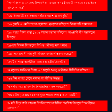
"‘গণপরিষদ’ ও ‘সেকেন্ড রিপাবলিক’: জামায়াতসহ ইসলামী দলগুলোর মতভিন্নতা
সামনে আসছে"
"১০ কিলোমিটার ব্যবধানে সবজির দাম ৩-৪ গুণ বৃদ্ধি"
"১০ কোটি ও এমপি পদের প্রলোভন: নুরুলের অভিযোগ মিথ্যা দাবি সামান্তার"
"১৫ বছরে বিচার ছাড়া ১৯২৬ জনের হত্যার অভিযোগ আওয়ামী লীগ সরকারের
বিরুদ্ধে"
"১৮তম শিক্ষক নিবন্ধনের লিখিত পরীক্ষার ফল প্রকাশ
"১৯ দিনে প্রবাসী আয় দুই বিলিয়ন ডলার অতিক্রম করেছে"
"২৭টি ব্যাগসহ অস্ট্রেলিয়া সফরে ভারতীয় ক্রিকেটার
"৪ নভেম্বর সংবিধান দিবস ও ৭ মার্চের গুরুত্ব অস্বীকার: সিপিবির অভিমত"
"৬৭ দিন সাগরে ভেসে থাকার পর জীবিত উদ্ধার
"৭ বদলি নিয়ে ব্রাজিল কি ফিফার নিয়ম ভঙ্গ করেছে?"
"৭০ মাইল দূরে ৪০ বছর পর খুঁজে পাওয়া গেল হারানো আংটি"
"৮ দবি নিয়ে কবি নজরুল বিশ্ববিদ্যালয়ের মিডিয়া স্টাডিজ বিভাগে শিক্ষার্থীদের
আন্দোলন"