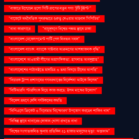
"বাজারে উন্মোচন হলো সিটি গ্রুপের নতুন পণ্য ‘টুটি টুইস্ট’"
"বাজেটে অর্থনৈতিক পুনরুদ্ধারে গুরুত্ব দেওয়ার আহ্বান সিপিডির"
"বাবা কারাগারে
"বায়ুদূষণে বিশ্বের পঞ্চম স্থানে ঢাকা
"বাংলাদেশ ডেভেলপমেন্ট পার্টি পেল নিবন্ধন সনদ"
"বাংলাদেশ ব্যাংক: ব্যাংকে সাইবার আক্রমণের আশঙ্কাজনক বৃদ্ধি"
"বাংলাদেশে আওয়ামী লীগের অপ্রাসঙ্গিকতা: হাসনাত আবদুল্লাহ"
"বাংলাদেশের পাঠ্যবইতে মানচিত্র ও তথ্য বিষয়ে চীনের আপত্তি"
"বিচারক ট্রাম্প প্রশাসনের গণবরখাস্তের নির্দেশনা আটকে দিলেন"
"বিটিআরসি স্টারলিংক নিয়ে কাজ করছে: ইলন মাস্কের উদ্যোগ"
"বিদেশ ভ্রমণে দেশি পর্যটকদের কমতি
"বিপিএলে ক্রিকেট ও সিনেমার 'বিস্ফোরণ' উপভোগ করছেন শাকিব খান"
"বিভিন্ন স্থানে খাবারের দোকান খোলা রাখতে বাধা
"বিশ্বের সংঘাতজনিত ক্ষুধায় প্রতিদিন ২১ হাজার মানুষের মৃত্যু: অক্সফাম"