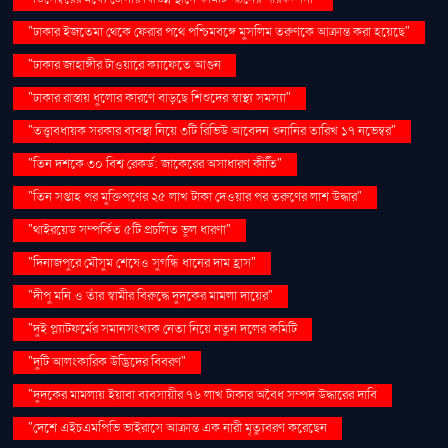
"ঢাকার ইজতেমা থেকে ফেরার পথে পশ্চিমবঙ্গে মুসলিম তরুণকে আক্রান্ত করা হয়েছে"
"ঢাকার জাহাঙ্গীর টাওয়ারে ক্যাফেতে আগুন
"ঢাকার রাস্তায় ধুলোর কারণে বাড়ছে শিশুদের স্বাস্থ্য সমস্যা"
"তত্ত্বাবধায়ক সরকার ব্যবস্থা নিয়ে ৩টি রিভিউ আবেদন শুনানির তারিখ ১৭ নভেম্বর"
"তিন দশকে ৩০ বিশ্ব রেকর্ড: জাকেরের অসাধারণ কীর্তি"
"তিন সপ্তাহ পর মুক্তিপণের ২৫ লাখ টাকা দেওয়ার পর তরুণের লাশ উদ্ধার"
"থাইরয়েড সম্পর্কিত ৫টি প্রচলিত ভুল ধারণা"
"দিনাজপুরে মৌসুম শেষেও সুগন্ধি ধানের দাম হ্রাস"
"দীপু মনি ও তাঁর স্বামীর বিরুদ্ধে দুদকের মামলা দায়ের"
"দুই প্ল্যাটফর্মের সমানসংখ্যক নেতা নিয়ে নতুন দলের কমিটি
"দুটি আলংকারিক উদ্ভিদের বিবরণ"
"দুদকের মামলায় ইয়াবা ব্যবসায়ীর ৭৬ লাখ টাকার অবৈধ সম্পদ উদ্ধারের দাবি
"দেশে এইচএমপিভি ভাইরাসে আক্রান্ত এক নারী মৃত্যুবরণ করেছেন