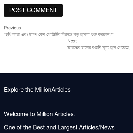
Previous
Post
Previous
post:
“হুথি কারা এবং ট্রাম্প কেন গোষ্ঠীটির বিরুদ্ধে বড় হামলা শুরু করলেন?”
navigation
Next
Next
post:
ভারতের চালের রপ্তানি মূল্য হ্রাস পেয়েছে
Explore the MillionArticles
Welcome to Million Articles.
One of the Best and Largest Articles/News