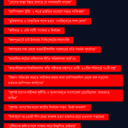
"চোখের স্বাস্থ্য উন্নত রাখতে যে খাবারগুলি খাবেন"
"চ্যাম্পিয়নস ট্রফি: ২ শর্তে হাইব্রিড মডেলে সম্মত পাকিস্তান"
"ছুরিকাঘাত ও বৈদ্যুতিক শকে হত্যা: সবজিখেতে লাশ ফেলা"
"জমিয়ত ও এবি পার্টি: সংস্কার ও নির্বাচন
"জয়পুরহাটে হাট ইজারায় সিন্ডিকেটের কারসাজি
"জাপানের পক্ষ থেকে অন্তর্বর্তীকালীন সরকারের প্রতি সমর্থন পুনর্ব্যক্ত"
"জার্মানির কঠোর অভিবাসন নীতি পরিকল্পনা ব্যর্থ"m
"জাহাঙ্গীরনগর বিশ্ববিদ্যালয় ভর্তি পরীক্ষার প্রশ্নপত্রে ত্রুটি: ৮০টির পরিবর্তে ৭৮টি প্রশ্ন"
"জিনস পরিবর্তন করতে অস্বীকার করায় দাবা চ্যাম্পিয়নশিপ থেকে বাদ পড়লেন
বর্তমান চ্যাম্পিয়ন কার্লসেন"
"জুলাই মাসের শহীদরা দুর্নীতি ও দুঃশাসনমুক্ত বাংলাদেশ চেয়েছিলেন: জামায়াত
আমির"
"জুলাই-আগস্টের মধ্যে জাতীয় নির্বাচন সম্ভব: মির্জা ফখরুল"
"টাঙ্গাইলে আওয়ামী লীগ নেতা ফারুক হত্যা মামলার রায়ে হতবাক সন্তানেরা
"টেনিসের রানি’র সঙ্গে সাক্ষাৎ করে উচ্ছ্বসিত নেইমার"