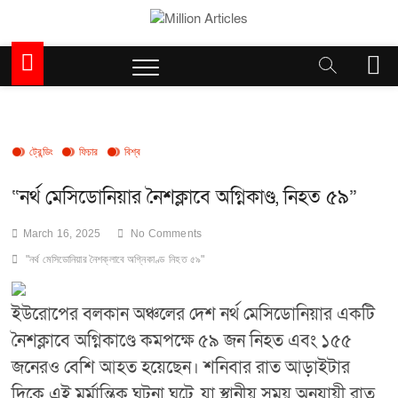
Skip
to
Million Articles
content
M
e
n
u
B
u
ট্রেন্ডিং
ফিচার
বিশ্ব
t
t
“নর্থ মেসিডোনিয়ার নৈশক্লাবে অগ্নিকাণ্ড, নিহত ৫৯”
o
n
March 16, 2025
No Comments
"নর্থ মেসিডোনিয়ার নৈশক্লাবে অগ্নিকাণ্ড
নিহত ৫৯"
ইউরোপের বলকান অঞ্চলের দেশ নর্থ মেসিডোনিয়ার একটি
নৈশক্লাবে অগ্নিকাণ্ডে কমপক্ষে ৫৯ জন নিহত এবং ১৫৫
জনেরও বেশি আহত হয়েছেন। শনিবার রাত আড়াইটার
দিকে এই মর্মান্তিক ঘটনা ঘটে, যা স্থানীয় সময় অনুযায়ী রাত