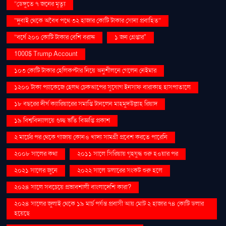
“ডেঙ্গুতে ৭ জনের মৃত্যু
“দুবাই থেকে অবৈধ পথে ৩২ হাজার কোটি টাকার সোনা প্রবাহিত”
“বর্ষে ২০০ কোটি টাকার বেশি বরাদ্দ
১ জন গ্রেপ্তার"
1000$ Trump Account
১০৩ কোটি টাকার হেলিকপ্টার নিয়ে অনুশীলনে গেলেন নেইমার
১২০০ টাকা প্যাকেজে হেলথ চেকআপের সুযোগ ইনসাফ বারাকাহ হাসপাতালে
১৮ বছরের দীর্ঘ ক্যারিয়ারের সমাপ্তি টানলেন মাহমুদউল্লাহ রিয়াদ
১৯ বিশ্ববিদ্যালয়ে গুচ্ছ ভর্তি বিজ্ঞপ্তি প্রকাশ
২ মার্চের পর থেকে গাজায় কোনও খাদ্য সামগ্রী প্রবেশ করতে পারেনি
২০০৮ সালের কথা
২০১১ সালে সিরিয়ায় গৃহযুদ্ধ শুরু হওয়ার পর
২০২১ সালের জুনে
২০২২ সালে ডলারের সংকট শুরু হলে
২০২৪ সালে সবচেয়ে প্রভাবশালী বাংলাদেশি কারা?
২০২৪ সালের জুলাই থেকে ১৯ মার্চ পর্যন্ত প্রবাসী আয় মোট ২ হাজার ৭৪ কোটি ডলার
হয়েছে