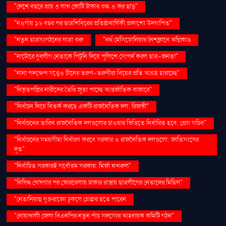
"দেশে বছরে প্রায় ৩ লাখ কোটি টাকার শুল্ক ও কর ছাড়"
"নওগাঁয় ১৬ বছর পর ছাত্রশিবিরের প্রতিষ্ঠাবার্ষিকী প্রকাশ্যে উদযাপিত"
"নতুন ছাত্রসংগঠনের যাত্রা শুরু
"নর্থ মেসিডোনিয়ার নৈশক্লাবে অগ্নিকাণ্ড
"নাটোরে যুবলীগ নেতাকে পিটুনি দিয়ে পুলিশে সোপর্দ করল ছাত্র-জনতা"
"নানা পদক্ষেপ সত্ত্বেও চীনের তরুণ-তরুণীরা বিয়ের প্রতি আগ্রহ হারাচ্ছে"
"নিভৃতপল্লির নারীদের তৈরি জুতা পাচ্ছে আন্তর্জাতিক বাজারে"
"নির্বাচন নিয়ে বিতর্ক করছে একটি রাজনৈতিক দল: রিজভী"
"নির্বাচনের তারিখ রাজনৈতিক দলগুলোর চাওয়ার ভিত্তিতে নির্ধারিত হবে: প্রেস সচিব"
"নির্বাচনের সময়সীমা নির্ধারণ করবে সরকার ও রাজনৈতিক দলগুলো: জাতিসংঘের
দূত"
"নির্বাচিত সরকারই সর্বোত্তম সরকার: মির্জা ফখরুল"
"নিষিদ্ধ ঘোষণার পর ভোরবেলায় ঢাকার রাস্তায় ছাত্রলীগের নেতাদের মিছিল"
"নেতানিয়াহু যুক্তরাজ্যে ঢুকলে গ্রেপ্তার হতে পারেন
"নোয়াখালী জেলা বিএনপির নতুন পাঁচ সদস্যের আহ্বায়ক কমিটি গঠন"