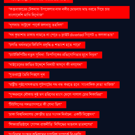
''কক্সবাজারের টেকনাফ উপজেলার নাফ নদীর মোহনায় মাছ ধরতে গিয়ে চার
বাংলাদেশি মাঝি নিখোঁজ''
''খুলনায় ‘নাটুকে’ পার্কে জলবায়ু তহবিল''
''ঘন কুয়াশায় ঢাকায় নামতে না পেরে ৬ ফ্লাইট diverted সিলেট ও কলকাতায়''
''চলতি অর্থবছরে জিডিপি প্রবৃদ্ধি ৪ শতাংশ হতে পারে''
''চ্যাটজিপিটির নতুন সুবিধা: ডিপসিকের প্রতিযোগিতার মুখে বিপ্লব''
''বাইডেনের জাতির উদ্দেশে বিদায়ী ভাষণে কী বললেন''
''যুক্তরাষ্ট্রে তৈরি পিস্তলে খুন
''রাষ্ট্রীয় পৃষ্ঠপোষকতায় লুটপাটের পথ বন্ধ করতে হবে: সাংবাদিক নেতা আজিজ"
''সুন্দরবনে নৌকায় দুই মণ হরিণের মাংস ফেলে পালাল চোর শিকারিরা''
'টিউলিপের পদত্যাগপত্রে কী লেখা ছিল''
'ঢাকা বিশ্ববিদ্যালয় কেন্দ্রীয় ছাত্র সংসদ নির্বাচন: একটি বিশ্লেষণ''
'শিক্ষাপ্রতিষ্ঠানে ‘গোপন রাজনীতি’ নিষিদ্ধের আহ্বান ছাত্রদলের''
'সংবিধান সংস্কার কমিশনের সুপারিশ সম্পর্কে বিএনপি