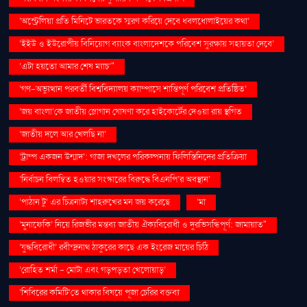
‘অস্ট্রেলিয়া প্রতি মিনিটে ভারতকে স্মরণ করিয়ে দেবে ধবলধোলাইয়ের কথা’
‘ইইউ ও ইউরোপীয় বিনিয়োগ ব্যাংক বাংলাদেশকে পরিবেশ সুরক্ষায় সহায়তা দেবে’
‘এটা হয়তো আমার শেষ ম্যাচ’"
‘গণ–অভ্যুত্থান পরবর্তী বিশ্ববিদ্যালয় ক্যাম্পাসে শান্তিপূর্ণ পরিবেশ প্রতিষ্ঠিত’
‘জয় বাংলা’কে জাতীয় স্লোগান ঘোষণা করে হাইকোর্টের দেওয়া রায় স্থগিত
‘জাতীয় দলে আর খেলছি না’
‘ট্রাম্প একজন উন্মাদ’: গাজা দখলের পরিকল্পনায় ফিলিস্তিনিদের প্রতিক্রিয়া
‘নির্বাচন বিলম্বিত হওয়ার সংস্কারের বিরুদ্ধে বিএনপি’র অবস্থান’
‘পাঠান টু’ এর চিত্রনাট্য শাহরুখের মন জয় করেছে
‘মা
‘মুনাফেকি’ নিয়ে রিজভীর মন্তব্য জাতীয় ঐক্যবিরোধী ও দুরভিসন্ধিপূর্ণ: জামায়াত"
‘যুদ্ধবিরোধী’ রবীন্দ্রনাথ ঠাকুরের কাছে এক ইংরেজ মায়ের চিঠি
‘রোহিত শর্মা - মোটা এবং গড়পড়তা খেলোয়াড়’
‘শিবিরের কমিটি’তে থাকার বিষয়ে পূজা চেরির বক্তব্য