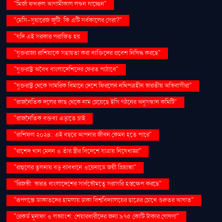
"মির্জা ফখরুল আগামীকাল লন্ডন যাচ্ছেন"
"মেসি-সুয়ারেজ জুটি: কি এটি সর্বকালের সেরা?"
"যদি এই সরকার পরাজিত হয়
"যুক্তরাজ্য রাশিয়াকে সহায়তা করা ব্যক্তিদের প্রবেশ নিষিদ্ধ করছে"
"যুক্তরাষ্ট্র অবৈধ বাংলাদেশিদের ফেরত পাঠাবে"
"যুক্তরাষ্ট্র থেকে সামরিক বিমানে দেশে ফিরলেন নথিপত্রহীন ভারতীয় অভিবাসীরা"
"রাজনৈতিক দলের কাছ থেকে নাম চেয়েছে ইসি গঠনের অনুসন্ধান কমিটি"
"রাজনৈতিক বক্তব্য এড়াতে চাই
"রাশিফল ২০২৪: এই বছরে আপনার জীবন কেমন হতে পারে"
"রাশেদ খান মেনন ও তাঁর স্ত্রীর বিদেশে যাত্রায় নিষেধাজ্ঞা"
"রাহুলের তুলনায় বড় ব্যবধানে ওয়েনাডে জয়ী প্রিয়াঙ্কা"
"রিজভী: ভারত বাংলাদেশের সার্বভৌমত্বে সরাসরি হস্তক্ষেপ করছে"
"রূপগঞ্জে ডাকাতদের হামলায় ঢাকা বিশ্ববিদ্যালয়ের ছাত্রের চোখে গুরুতর আঘাত"
"রেকর্ড মুনাফা ও লভ্যাংশ: শেয়ারধারীদের জন্য ৯৭৫ কোটি টাকার ঘোষণা"