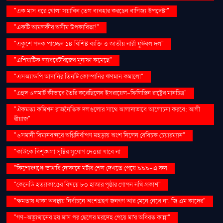
"এক মাস ধরে খোলা সয়াবিন তেল ব্যবহার করছেন বাণিজ্য উপদেষ্টা"
"একটি আমলকীর অসীম উপকারিতা!"
"একুশে পদক পাচ্ছেন ১৪ বিশিষ্ট ব্যক্তি ও জাতীয় নারী ফুটবল দল"
"এশিয়াটিক ল্যাবরেটরিজের মুনাফা কমেছে"
"এসঅ্যান্ডপি আদানির তিনটি কোম্পানির ঋণমান কমালো"
"এহুদ ওলমার্ট কীভাবে তৈরি করেছিলেন ইসরায়েল-ফিলিস্তিন রাষ্ট্রের মানচিত্র"
"ঐকমত্য কমিশন রাজনৈতিক দলগুলোর সাথে আলাদাভাবে আলোচনা করবে: আলী
রীয়াজ"
"ওসমানী বিমানবন্দরে অগ্নিনির্বাপণ মহড়ায় অংশ নিলেন বেবিচক চেয়ারম্যান"
"কাউকে বিশৃঙ্খলা সৃষ্টির সুযোগ দেওয়া যাবে না
"কিশোরগঞ্জে ভাঙারি দোকানে মর্টার শেল দেখতে পেয়ে ৯৯৯-এ কল
"কেনেডি হত্যাকাণ্ডের বিষয়ে ৮০ হাজার পৃষ্ঠার গোপন নথি প্রকাশ"
"ক্ষমতায় থাকা অবস্থায় নির্বাচনে অংশগ্রহণ জনগণ আর মেনে নেবে না: জি এম কাদের"
"গণ–অভ্যুত্থানের ছয় মাস পর ছেলের মরদেহ পেয়ে মা'র অবিরত কান্না"