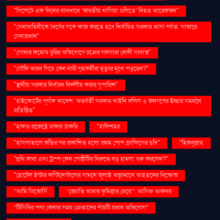
"সিলেটে এক দিনের ব্যবধানে ‘ভারতীয় খাসিয়া গু‌লিতে’ নিহত আরেকজন"
"সেনাবাহিনীকে ধৈর্যের সঙ্গে কাজ করতে হবে নির্বাচিত সরকার আসা পর্যন্ত: সাভারে
সেনাপ্রধান"
"সোনার কমোড চুরির অভিযোগে চক্রের সদস্যরা দোষী সাব্যস্ত"
"সৌদি আরব গিয়ে কেন নারী গৃহকর্মীরা মৃত্যুর মুখে পড়ছেন?"
"স্থানীয় সরকার নির্বাচন নির্দলীয় করার সুপারিশ"
"হাইকোর্টের পূর্ণাঙ্গ আদেশ: অন্তর্বর্তী সরকার আইনি দলিল ও জনগণের ইচ্ছার সমর্থনে
প্রতিষ্ঠিত"
"হাঙ্গার প্রজেক্টে ঢাকায় চাকরি
"হালিশহর
"হাসপাতালে ভর্তির পর প্রকাশিত হলো প্রথম পোপ ফ্রান্সিসের ছবি"
"হিজবুল্লাহ
"হুথি কারা এবং ট্রাম্প কেন গোষ্ঠীটির বিরুদ্ধে বড় হামলা শুরু করলেন?"
"হোটেল ইন্টার কন্টিনেন্টালের সামনে জুলাই অভ্যুত্থানে আহতদের বিক্ষোভ
“আমি ডিভোর্সি
“জ্যোতি আমার কুমিল্লার মেয়ে”: আসিফ আকবর
“টিসিবির পণ্য কেনার সময় ক্রেতাদের পাঁচটি প্রধান অভিযোগ”