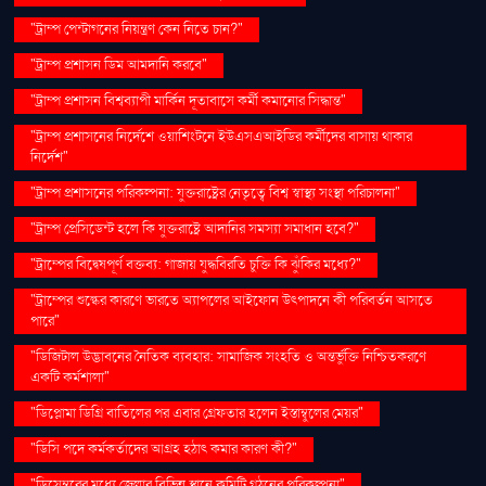
"ট্রাম্প পেন্টাগনের নিয়ন্ত্রণ কেন নিতে চান?"
"ট্রাম্প প্রশাসন ডিম আমদানি করবে"
"ট্রাম্প প্রশাসন বিশ্বব্যাপী মার্কিন দূতাবাসে কর্মী কমানোর সিদ্ধান্ত"
"ট্রাম্প প্রশাসনের নির্দেশে ওয়াশিংটনে ইউএসএআইডির কর্মীদের বাসায় থাকার
নির্দেশ"
"ট্রাম্প প্রশাসনের পরিকল্পনা: যুক্তরাষ্ট্রের নেতৃত্বে বিশ্ব স্বাস্থ্য সংস্থা পরিচালনা"
"ট্রাম্প প্রেসিডেন্ট হলে কি যুক্তরাষ্ট্রে আদানির সমস্যা সমাধান হবে?"
"ট্রাম্পের বিদ্বেষপূর্ণ বক্তব্য: গাজায় যুদ্ধবিরতি চুক্তি কি ঝুঁকির মধ্যে?"
"ট্রাম্পের শুল্কের কারণে ভারতে অ্যাপলের আইফোন উৎপাদনে কী পরিবর্তন আসতে
পারে"
"ডিজিটাল উদ্ভাবনের নৈতিক ব্যবহার: সামাজিক সংহতি ও অন্তর্ভুক্তি নিশ্চিতকরণে
একটি কর্মশালা"
"ডিপ্লোমা ডিগ্রি বাতিলের পর এবার গ্রেফতার হলেন ইস্তাম্বুলের মেয়র"
"ডিসি পদে কর্মকর্তাদের আগ্রহ হঠাৎ কমার কারণ কী?"
"ডিসেম্বরের মধ্যে জেলার বিভিন্ন স্থানে কমিটি গঠনের পরিকল্পনা"