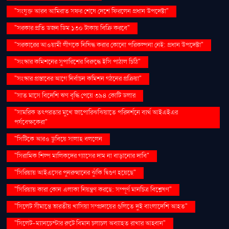
"সংযুক্ত আরব আমিরাত সফর শেষে দেশে ফিরলেন প্রধান উপদেষ্টা"
"সরকার প্রতি ডজন ডিম ১৩০ টাকায় বিক্রি করবে"
"সরকারের আওয়ামী লীগকে নিষিদ্ধ করার কোনো পরিকল্পনা নেই: প্রধান উপদেষ্টা"
"সংস্কার কমিশনের সুপারিশের বিরুদ্ধে ইসি পাঠাল চিঠি"
"সংস্কার প্রস্তাবের আগে নির্বাচন কমিশন গঠনের প্রক্রিয়া"
"সাত মাসে বিদেশি ঋণ বৃদ্ধি পেয়ে ৩৯৪ কোটি ডলার
"সামরিক তৎপরতার মুখে জাপোরিঝঝিয়াতে পরিদর্শনে ব্যর্থ আইএইএর
পর্যবেক্ষকেরা"
"সিটিকে আরও ডুবিয়ে সালাহ বললেন
"সিরামিক শিল্প মালিকদের গ্যাসের দাম না বাড়ানোর দাবি"
"সিরিয়ায় আইএসের পুনরুত্থানের ঝুঁকি দ্বিগুণ হয়েছে"
"সিরিয়ায় কারা কোন এলাকা নিয়ন্ত্রণ করছে: সম্পূর্ণ মানচিত্র বিশ্লেষণ"
"সিলেট সীমান্তে ভারতীয় খাসিয়া সম্প্রদায়ের গুলিতে দুই বাংলাদেশি আহত"
"সিলেট-ম্যানচেস্টার রুটে বিমান চলাচল অব্যাহত রাখার আহ্বান"