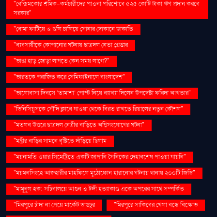
"বেক্সিমকোর শ্রমিক-কর্মচারীদের পাওনা পরিশোধে ৫২৫ কোটি টাকা ঋণ প্রদান করবে
সরকার"
"বোমা ফাটিয়ে ও গুলি চালিয়ে সোনার দোকানে ডাকাতি
"ব্যবসায়ীকে কোপানোর ঘটনায় ছাত্রদল নেতা গ্রেপ্তার
"ভাঙা হাড় জোড়া লাগতে কেন সময় লাগে?"
"ভারতকে পরাজিত করে সেমিফাইনালে বাংলাদেশ"
"ভালোবাসা দিবসে ‘তামাশা’ পোস্ট নিয়ে ব্যাখ্যা দিলেন উপদেষ্টা ফরিদা আখতার"
"ভিনিসিয়ুসকে সৌদি ক্লাবে যাওয়া থেকে বিরত রাখতে রিয়ালের নতুন কৌশল"
"মতলব উত্তরে ছাত্রদল নেত্রীর বাড়িতে অগ্নিসংযোগের ঘটনা"
"মন্ত্রীর বাড়ির সামনে বৃষ্টিতে দাঁড়িয়ে ছিলাম
"ময়নামতি ওয়ার সিমেট্রিতে একটি জাপানি সৈনিকের দেহাবশেষ পাওয়া যায়নি"
"ময়মনসিংহে আজহারীর মাহফিলে মুঠোফোন হারানোর ঘটনায় থানায় ২০০টি জিডি"
"মামুনুল হক: সচিবালয়ে আগুন ও টঙ্গী হত্যাকাণ্ড একে অপরের সাথে সম্পর্কিত
"মিরপুরে চাঁদা না পেয়ে মার্কেট ভাঙচুর
"মিরপুরে সাকিবের খেলা বন্ধে বিক্ষোভ