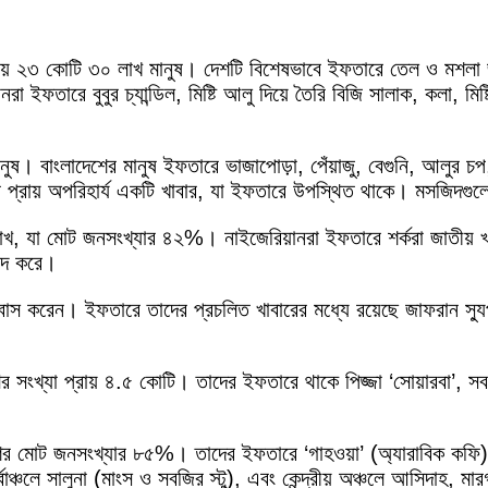
্রায় ২৩ কোটি ৩০ লাখ মানুষ। দেশটি বিশেষভাবে ইফতারে তেল ও মশলা জ
়ানরা ইফতারে বুবুর চ্যান্ডিল, মিষ্টি আলু দিয়ে তৈরি বিজি সালাক, কলা
ুষ। বাংলাদেশের মানুষ ইফতারে ভাজাপোড়া, পেঁয়াজু, বেগুনি, আলুর চপ,
 প্রায় অপরিহার্য একটি খাবার, যা ইফতারে উপস্থিত থাকে। মসজিদ
০ লাখ, যা মোট জনসংখ্যার ৪২%। নাইজেরিয়ানরা ইফতারে শর্করা জাতীয়
্দ করে।
স করেন। ইফতারে তাদের প্রচলিত খাবারের মধ্যে রয়েছে জাফরান স্যুপ
সংখ্যা প্রায় ৪.৫ কোটি। তাদের ইফতারে থাকে পিজ্জা ‘সোয়ারবা’, সব
র মোট জনসংখ্যার ৮৫%। তাদের ইফতারে ‘গাহওয়া’ (অ্যারাবিক কফি) এব
র্বাঞ্চলে সালুনা (মাংস ও সবজির স্টু), এবং কেন্দ্রীয় অঞ্চলে আসিদাহ