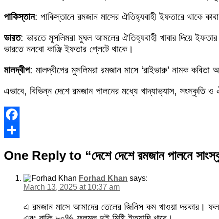
পাকিস্তান
: পাকিস্তানে রমজান মাসের ঐতিহ্যবাহী ইফতারে থাকে কাবাব
ভারত
: ভারতে মুসলিমরা মুঘল আমলের ঐতিহ্যবাহী খাবার দিয়ে ইফতার ক
ভারতে ননবো কাঞ্জি ইফতার প্লেটে থাকে।
মালদ্বীপ
: মালদ্বীপের মুসলিমরা রমজান মাসে ‘রাইভারু’ নামক কবিতা
এভাবে, বিভিন্ন দেশে রমজান পালনের মধ্যে খাদ্যাভ্যাস, সংস্কৃতি ও ঐত
Facebook
Share
One Reply to “দেশে দেশে রমজান পালনে সাংস্ক
Forhad Khan
says:
March 13, 2025 at 10:37 am
এ রমজান মাসে আমাদের তেলের জিনিস কম খাওয়া দরকার। ফলম
এবং বাকি ৮০% ফলমূল দুই মিষ্টি ইত্যাদি খাবে।