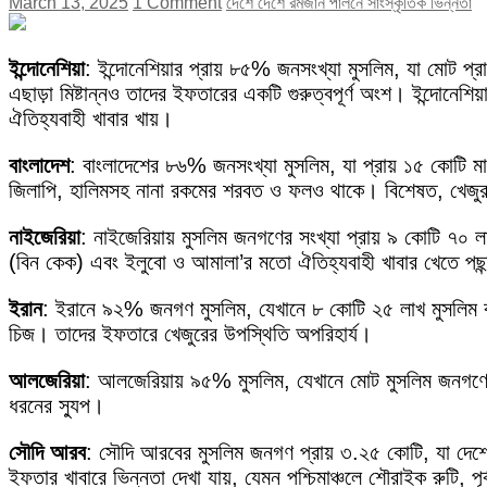
March 13, 2025
1 Comment
দেশে দেশে রমজান পালনে সাংস্কৃতিক ভিন্নতা
ইন্দোনেশিয়া
: ইন্দোনেশিয়ার প্রায় ৮৫% জনসংখ্যা মুসলিম, যা মোট প
এছাড়া মিষ্টান্নও তাদের ইফতারের একটি গুরুত্বপূর্ণ অংশ। ইন্দোনেশিয
ঐতিহ্যবাহী খাবার খায়।
বাংলাদেশ
: বাংলাদেশের ৮৬% জনসংখ্যা মুসলিম, যা প্রায় ১৫ কোটি মান
জিলাপি, হালিমসহ নানা রকমের শরবত ও ফলও থাকে। বিশেষত, খেজুর
নাইজেরিয়া
: নাইজেরিয়ায় মুসলিম জনগণের সংখ্যা প্রায় ৯ কোটি ৭
(বিন কেক) এবং ইলুবো ও আমালা’র মতো ঐতিহ্যবাহী খাবার খেতে পছন
ইরান
: ইরানে ৯২% জনগণ মুসলিম, যেখানে ৮ কোটি ২৫ লাখ মুসলিম বা
চিজ। তাদের ইফতারে খেজুরের উপস্থিতি অপরিহার্য।
আলজেরিয়া
: আলজেরিয়ায় ৯৫% মুসলিম, যেখানে মোট মুসলিম জনগণের 
ধরনের স্যুপ।
সৌদি আরব
: সৌদি আরবের মুসলিম জনগণ প্রায় ৩.২৫ কোটি, যা দেশে
ইফতার খাবারে ভিন্নতা দেখা যায়, যেমন পশ্চিমাঞ্চলে শৌরাইক রুটি, পূ