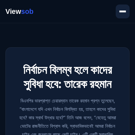
নির্বাচন বিলম্ব হলে কাদের
সুবিধা হবে: তারেক রহমান
বিএনপির ভারপ্রাপ্ত চেয়ারম্যান তারেক রহমান প্রশ্ন তুলেছেন,
“বাংলাদেশে যদি এখন নির্বাচন বিলম্বিত হয়, তাহলে কাদের সুবিধা
হবে? কার স্বার্থ উদ্ধার হবে?” তিনি আজ বলেন, “যেহেতু আমরা
ভোটের রাজনীতিতে বিশ্বাস করি, স্বাভাবিকভাবেই আমরা নির্বাচন
চাইব এবং জনগণের কাছে ভোট চাইব। এটি একটি স্বাভাবিক