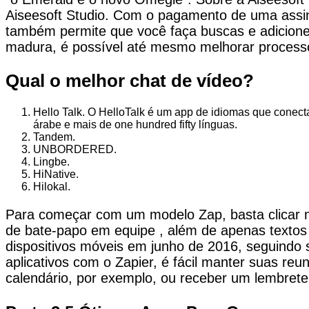
Aiseesoft Studio. Com o pagamento de uma assin
também permite que você faça buscas e adicione
madura, é possível até mesmo melhorar processos
Qual o melhor chat de vídeo?
Hello Talk. O HelloTalk é um app de idiomas que conecta 
árabe e mais de one hundred fifty línguas.
Tandem.
UNBORDERED.
Lingbe.
HiNative.
Hilokal.
Para começar com um modelo Zap, basta clicar ne
de bate-papo em equipe , além de apenas textos 
dispositivos móveis em junho de 2016, seguindo
aplicativos com o Zapier, é fácil manter suas 
calendário, por exemplo, ou receber um lembrete