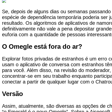
Se, depois de alguns dias ou semanas passando 
espécie de dependência temporária poderia ser j
resultado. Os algoritmos de aplicativos de namoro
definitivamente não vale a pena depositar grand
euforia com a quantidade de pessoas interessant
O Omegle está fora do ar?
Explorar fotos privadas de estranhos é um err
usam o aplicativo de conversa com estranhos tê
para você. Além disso, na revisão do moderador,
concentrar-se em seu trabalho enquanto particip
conectar a partir de qualquer lugar com o Chatrou
Versão
Assim, atualmente, são diversas as opções de cha
“o Emerald é o novo Omegle”. Sobre a Aiseesoft |