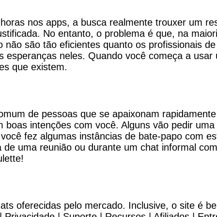
horas nos apps, a busca realmente trouxer um re
ustificada. No entanto, o problema é que, na mai
 não são tão eficientes quanto os profissionais de
es esperanças neles. Quando você começa a usar 
es que existem.
o comum de pessoas que se apaixonam rapidament
m boas intenções com você. Alguns vão pedir uma
 você fez algumas instâncias de bate-papo com es
a de uma reunião ou durante um chat informal com
lette!
ts oferecidas pelo mercado. Inclusive, o site é be
 Privacidade | Suporte | Recursos | Afiliados | E