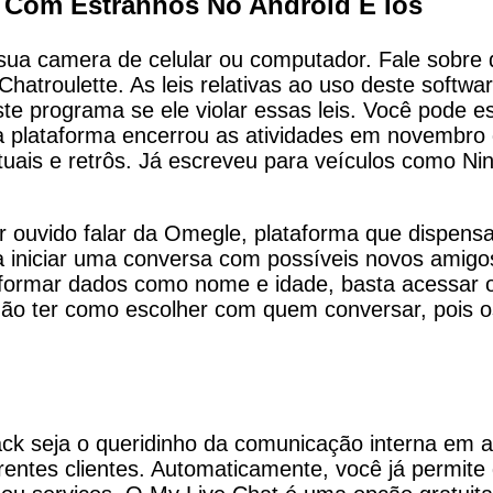
r Com Estranhos No Android E Ios
ua camera de celular ou computador. Fale sobre d
hatroulette. As leis relativas ao uso deste softwa
te programa se ele violar essas leis. Você pode e
 a plataforma encerrou as atividades em novembro 
tuais e retrôs. Já escreveu para veículos como 
ter ouvido falar da Omegle, plataforma que dispe
ra iniciar uma conversa com possíveis novos amig
formar dados como nome e idade, basta acessar o
ão ter como escolher com quem conversar, pois o
k seja o queridinho da comunicação interna em a
ntes clientes. Automaticamente, você já permite 