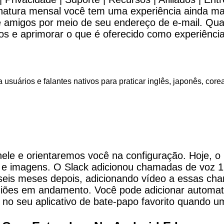
atura mensal você tem uma experiência ainda mais
 amigos por meio de seu endereço de e-mail. Qua
 e aprimorar o que é oferecido como experiência 
usuários e falantes nativos para praticar inglês, japonês, core
le e orientaremos você na configuração. Hoje, o 
e imagens. O Slack adicionou chamadas de voz 1 p
 seis meses depois, adicionando vídeo a essas ch
reuniões em andamento. Você pode adicionar auto
 no seu aplicativo de bate-papo favorito quando u