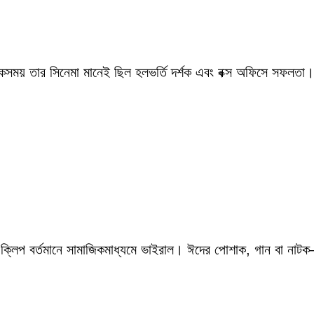
একসময় তার সিনেমা মানেই ছিল হলভর্তি দর্শক এবং বক্স অফিসে সফলতা।
 ক্লিপ বর্তমানে সামাজিকমাধ্যমে ভাইরাল। ঈদের পোশাক, গান বা নাটক—স