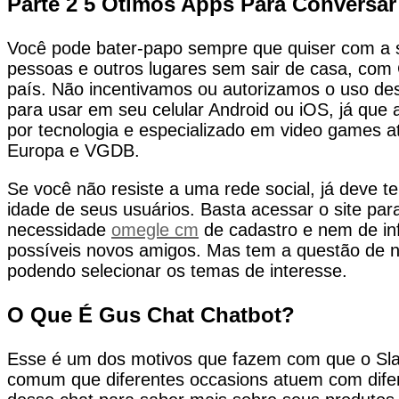
Parte 2 5 Ótimos Apps Para Conversa
Você pode bater-papo sempre que quiser com a s
pessoas e outros lugares sem sair de casa, com C
país. Não incentivamos ou autorizamos o uso des
para usar em seu celular Android ou iOS, já que
por tecnologia e especializado em video games a
Europa e VGDB.
Se você não resiste a uma rede social, já deve 
idade de seus usuários. Basta acessar o site pa
necessidade
omegle cm
de cadastro e nem de in
possíveis novos amigos. Mas tem a questão de n
podendo selecionar os temas de interesse.
O Que É Gus Chat Chatbot?
Esse é um dos motivos que fazem com que o Slac
comum que diferentes occasions atuem com difere