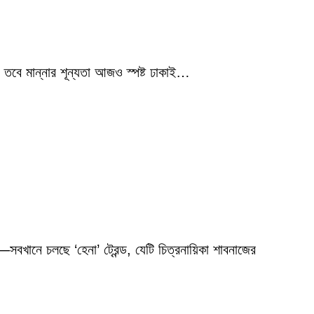
 তবে মান্নার শূন্যতা আজও স্পষ্ট ঢাকাই…
বখানে চলছে ‘হেনা’ ট্রেন্ড, যেটি চিত্রনায়িকা শাবনাজের