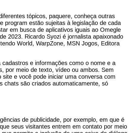
iferentes tópicos, paquere, conheça outras
re program estão sujeitas à legislação de cada
star em busca de aplicativos iguais ao Omegle
de 2023. Ricardo Syozi é jornalista apaixonado
Nintendo World, WarpZone, MSN Jogos, Editora
nsa cadastros e informações como o nome e a
os, por meio de texto, vídeo ou ambos. Sem
 site e você pode iniciar uma conversa com
s chats são criados automaticamente, só
gências de publicidade, por exemplo, em que é
que seus visitantes entrem em contato por meio