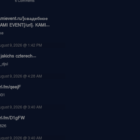
6 Comments
/kamievent.ru/]свадебное
MI EVENT[/url]. KAMI...
ke
ugust 9, 2026 @ 1:42 PM
jakichs czterech...
_djsl
ugust 9, 2026 @ 4:28 AM
url.fm/qeejF
931
ugust 9, 2026 @ 3:40 AM
turl.fm/D1gFW
626
ugust 9, 2026 @ 3:40 AM