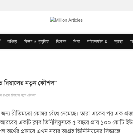
ম
বাণিজ্য
বিজ্ঞান ও প্রযুক্তি
বিনোদন
শিক্ষা
লাইফস্টাইল
স্বাস্থ্য
অ
তে রিয়ালের নতুন কৌশল”
িরত রাখতে রিয়ালের নতুন কৌশল"
র জন্য রীতিমতো কোমর বেঁধে নেমেছে। তারা একের পর এক প্রস্তা
আরবের একটি ক্লাব ভিনিসিয়ুসকে ৫ বছরে প্রায় ১০০ কোটি ইউ
্থের প্রস্তাবে এখন সবার আগ্রহ ভিনিসিয়ুসের সিদ্ধান্তে।