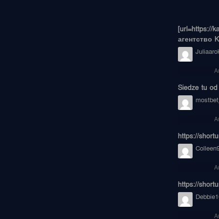
[url=https:/
агентство KA
Juliaaro
A
Siedze tu od 
mostbet
A
https://short
Colleen
A
https://shor
Debbie1
A