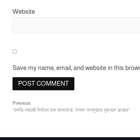
Website
Save my name, email, and website in this brow
Previous
Post
Previous
post:
“চলতি বছরেই নির্বাচন চান জামায়াত: সৈয়দ আবদুল্লাহ মুহাম্মদ তাহের”
navigation