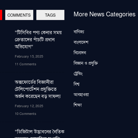
More News Categories
COMMENTS
TAGS
বাণিজ্য
“টিসিবির পণ্য কেনার সময়
ক্রেতাদের পাঁচটি প্রধান
বাংলাদেশ
অভিযোগ”
বিনোদন
February 15, 2025
বিজ্ঞান ও প্রযুক্তি
11 Comments
ট্রেন্ডিং
অক্সফোর্ডের বিজ্ঞানীরা
বিশ্ব
টেলিপোর্টেশন প্রযুক্তিতে
আবহাওয়া
অর্জন করেছেন বড় সাফল্য
শিক্ষা
February 12, 2025
10 Comments
“ডিজিটাল উদ্ভাবনের নৈতিক