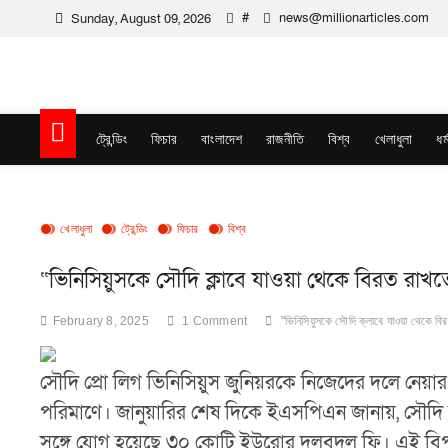
Skip
#
news@millionarticles.com
Sunday, August 09, 2026
to
content
Million Articles
ট্রেন্ডিং
ফিচার
বাংলাদেশ
রাজনীতি
বিশ্ব
খেলাধুলা
ধর্
খেলাধুলা
ট্রেন্ডিং
ফিচার
বিশ্ব
“ভিনিসিয়ুসকে সৌদি ক্লাবে যাওয়া থেকে বিরত রাখ
February 8, 2025
1 Comment
"ভিনিসিয়ুসকে সৌদি ক্লাবে যাওয়া থেকে ব
সৌদি প্রো লিগ ভিনিসিয়ুস জুনিয়রকে নিজেদের দলে নেয়া
পরিমাণে। জানুয়ারির শেষ দিকে ইএসপিএন জানায়, সৌদি 
সঙ্গে যোগ হয়েছে ৩০ কোটি ইউরোর দলবদল ফি। এই বিপুল অর