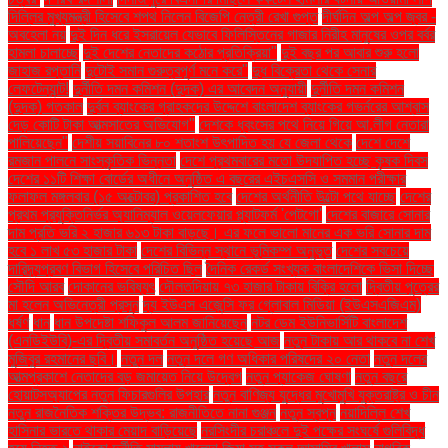
দিল্লির মুখ্যমন্ত্রী হিসেবে শপথ নিলেন বিজেপি নেত্রী রেখা গুপ্ত
দীর্ঘদিন অল্প অল্প জ্বর -
অবহেলা নয়
দুই দিন ধরে ইসরায়েল যেভাবে ফিলিস্তিনের গাজার নিরীহ মানুষের ওপর বর্বর
হামলা চালাচ্ছে
দুই দেশের নেতাদের কঠোর প্রতিক্রিয়া"
দুই বছর পর আবার শুরু হলো
জাহাজ রপ্তানি
দুটোই সমান গুরুত্বপূর্ণ মনে করে"
দুধ বিক্রেতা থেকে সেনার
লেফটেন্যান্ট!
দুর্নীতি দমন কমিশন (দুদক) এর আবেদন অনুযায়ী
দুর্নীতি দমন কমিশন
(দুদক) গতকাল
দুর্বল ব্যাংকের গ্রাহকদের উদ্দেশে বাংলাদেশ ব্যাংকের গভর্নরের আশ্বাস
দেড় কোটি টাকা আত্মসাতের অভিযোগ"
দেশকে ধ্বংসের পথে নিয়ে গিয়ে আ.লীগ নেতারা
পালিয়েছেন"
দেশীয় সয়াবিনের ৮০ শতাংশ উৎপাদিত হয় যে জেলা থেকে
দেশে দেশে
রমজান পালনে সাংস্কৃতিক ভিন্নতা
দেশে প্রথমবারের মতো উদযাপিত হচ্ছে কৃষক দিবস
দেশের ১১টি শিক্ষা বোর্ডের অধীনে অনুষ্ঠিত এ বছরের এইচএসসি ও সমমান পরীক্ষার
ফলাফল মঙ্গলবার (১৫ অক্টোবর) প্রকাশিত হবে
দেশের অর্থনীতি উল্টো পথে যাচ্ছে
দেশের
প্রথম প্রযুক্তিনির্ভর অ্যানিম্যাল ওয়েলফেয়ার প্ল্যাটফর্ম 'পেটগো'
দেশের বাজারে সোনার
দাম প্রতি ভরি ২ হাজার ৬১৩ টাকা বাড়ছে। এর ফলে ভালো মানের এক ভরি সোনার দাম
হবে ১ লাখ ৫৩ হাজার টাকা
দেশের বিভিন্ন স্থানে ভূমিকম্প অনুভূত
দেশের সবচেয়ে
দারিদ্র্যপ্রবণ বিভাগ হিসেবে পরিচিত ছিল
দৈনিক রেকর্ড সংখ্যক বাংলাদেশিকে ভিসা দিচ্ছে
সৌদি আরব
দোকানের ভবিষ্যৎ
দৌলতদিয়ায় ৭৩ হাজার টাকায় বিক্রি হলো
দ্বিতীয় পুত্রের
মা হলেন অভিনেত্রী প্রসূন
দ্য ইউএস এজেন্সি ফর গ্লোবাল মিডিয়া (ইউএসএজিএম)
ধর্ষণ
ধান
ধান উপদেষ্টা শফিকুল আলম জানিয়েছেন
নটর ডেম ইউনিভার্সিটি বাংলাদেশ
(এনডিইউবি)-এর দ্বিতীয় সমাবর্তন অনুষ্ঠিত হয়েছে আজ
নতুন টাকায় আর থাকবে না শেখ
মুজিবুর রহমানের ছবি।
নতুন দল
নতুন দলে গণ অধিকার পরিষদের ২০ নেতা
নতুন দলের
আত্মপ্রকাশে নেতাদের বড় জমায়েত নিয়ে উদ্বেগ
নতুন প্যাকেজ ঘোষণা
নতুন বছরে
হোয়াটসঅ্যাপের নতুন ফিচারগুলির উপহার
নতুন বাণিজ্য যুদ্ধের মুখোমুখি যুক্তরাষ্ট্র ও চীন
নতুন রাজনৈতিক শক্তির উদ্ভব: রাজনীতিতে নানা গুঞ্জন
নতুন স্বপ্ন
নয়াদিল্লি শেখ
হাসিনার ভারতে থাকার মেয়াদ বাড়িয়েছে
নরসিংদীর চরাঞ্চলে দুই পক্ষের সংঘর্ষে গুলিবিদ্ধ