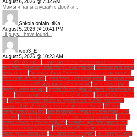
August 6, 2026 @ 7:32 AM
Мамы и папы слушайте Двойки...
Shkola onlain_tlKa
August 5, 2026 @ 10:41 PM
Hi guys. I have found...
web3_E
August 5, 2026 @ 10:23 AM
. ডায়াবেটিস ঝুঁকি কমানো:
। সুনামগঞ্জের শান্তিগঞ্জ উপজেলার সাংহাই হাওরে চলমান এই
সড়ক নির্মাণ প্রকল্পের জন্য জমির ক্ষতিপূরণ দেওয়া দূরের বিষয়
''অরফানেজ ট্রাস্ট মামলায়
সাজার রায় বাতিল
''কক্সবাজারের টেকনাফ উপজেলার নাফ নদীর মোহনায় মাছ ধরতে গিয়ে
চার বাংলাদেশি মাঝি নিখোঁজ''
''খুলনায় ‘নাটুকে’ পার্কে জলবায়ু তহবিল''
''ঘন কুয়াশায় ঢাকায়
নামতে না পেরে ৬ ফ্লাইট diverted সিলেট ও কলকাতায়''
''চলতি অর্থবছরে জিডিপি
প্রবৃদ্ধি ৪ শতাংশ হতে পারে''
''চ্যাটজিপিটির নতুন সুবিধা: ডিপসিকের প্রতিযোগিতার মুখে
বিপ্লব''
''বাইডেনের জাতির উদ্দেশে বিদায়ী ভাষণে কী বললেন''
''যুক্তরাষ্ট্রে তৈরি পিস্তলে
খুন
''রাষ্ট্রীয় পৃষ্ঠপোষকতায় লুটপাটের পথ বন্ধ করতে হবে: সাংবাদিক নেতা আজিজ"
''সুন্দরবনে নৌকায় দুই মণ হরিণের মাংস ফেলে পালাল চোর শিকারিরা''
'টিউলিপের
পদত্যাগপত্রে কী লেখা ছিল''
'ঢাকা বিশ্ববিদ্যালয় কেন্দ্রীয় ছাত্র সংসদ নির্বাচন: একটি
বিশ্লেষণ''
'শিক্ষাপ্রতিষ্ঠানে ‘গোপন রাজনীতি’ নিষিদ্ধের আহ্বান ছাত্রদলের''
'সংবিধান
সংস্কার কমিশনের সুপারিশ সম্পর্কে বিএনপি
‘অস্ট্রেলিয়া প্রতি মিনিটে ভারতকে স্মরণ
করিয়ে দেবে ধবলধোলাইয়ের কথা’
‘ইইউ ও ইউরোপীয় বিনিয়োগ ব্যাংক বাংলাদেশকে
পরিবেশ সুরক্ষায় সহায়তা দেবে’
‘এটা হয়তো আমার শেষ ম্যাচ’"
‘গণ–অভ্যুত্থান পরবর্তী