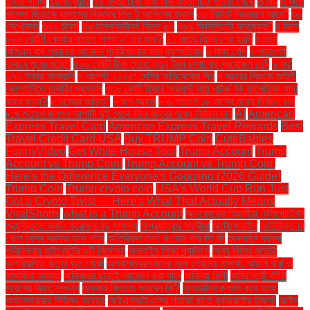
ইন্দিরা গান্ধী
২৯ জানুয়ারি
২৯ বস্তা টাকা এবং এক বস্তা চিঠি পাওয়া গেছে
৩ মার্চ
৩ মার্চে
খালেদা জিয়াকে খালাসের বিরুদ্ধে লিভ টু আপিলের শুনানি
৩০ মিনিটে নিয়ন্ত্রণে আসে"
৩০
সেপ্টেম্বর
৩০০ টাকা!
৩৩ হামলাকারীসহ নিহত ৫৮
৩৬৯ ফিলিস্তিনি কারামুক্ত"
৪ দিনে
৮০০ কোটি! কোথায় থামবে 'পুষ্পা ২' এর আয়?
৪১ বছরে বিচার শেষ হয়নি
৪৩তম
বিসিএস বাদ পড়াদের আবেদন পুনর্বিবেচনার সভা বৃহস্পতিবার
৫ টাকা বেশি
৫ শতাংশই
থাকবে পূর্বের মতো"
৫০০ কোটি টাকা দেবে: নতুন টাকা ছাপানোর প্রয়োজন নেই
৬ মার্চ
৬৭৫ টাকায় আমদানি
৭ আগস্ট ২০০৫: মেসির অভিষেকের দিন
৭ বছরের শিশুকে আইটি
কোম্পানিতে চাকরির প্রস্তাব
৭৩০ কোটি টাকার ‘প্রবাসী আয় নাটক’ কি কালোটাকা সাদা
করার জন্য?
৮ চক্রের জড়িত"
৮ জন আহত
৮.৬ শতাংশ ১৮ মাসের মধ্যে নির্বাচন চান
৮.৭ শতাংশ জনগণ আগামী দুই থেকে তিন বছরের মধ্যে নির্বাচন চান
AI
American
Express Travel Card
American Express Travel Rewards
Best
Travel Credit Card USA
Buy TRUMP Coin
CuteBabies
FunnyVideo
Get White House Tour
Trump Account
Trump
Account vs Trump Coin:
Trump Account vs Trump Coin:
Here's the Difference Everyone's Googling (2026 Guide)
Trump Coin
Trump crypto coin
USA's World Cup Run Just
Got a Crypto Twist — Here's What That Actually Means
ViralShorts
what is a Trump Account
অক্সফোর্ডের বিজ্ঞানীরা টেলিপোর্টেশন
প্রযুক্তিতে অর্জন করেছেন বড় সাফল্য
অগ্রযাত্রার যাত্রীরা
অটোমোবাইল
অতিরিক্ত চা
খেলে যেসব সমস্যা হতে পারে
অতিরিক্ত লবণ খাওয়ার পরিণতি কী
অনলাইন ব্যবসা
পরিচালনায় হাইকোর্টের ৯টি নির্দেশনা
অনলাইন শিক্ষা প্ল্যাটফর্ম
অন্য দিনের মতোই
অপরিকল্পিত ঋণের বৃহৎ বোঝা
অপ্রাপ্তবয়স্কদের সঙ্গে প্রেমের সম্পর্ক: আইনি বাধা ও
সামাজিক সমস্যা
অভিজ্ঞতা ছাড়াই আবেদন করা যাবে
অভিনয় শিল্পী
অভিনেত্রী কীর্তি
সুরেশের বিবাহ সম্পন্ন
অস্কার জিততে পারবেন কি?
অ্যাডমিনকে গুলি করে হত্যা
অ্যালোভেরার বিভিন্ন ব্যবহার
আইএসআইএসের পতাকা হাতে যুক্তরাষ্ট্রে হামলা!
আইন