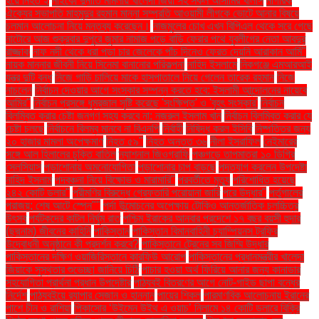
হয়ে নিহত ২
নাইকো দুর্নীতি মামলায় খালেদা জিয়া সহ সকল আসামির খালাস
নাগরিক
ঐক্যের সভাপতি মাহমুদুর রহমান মান্না সম্প্রতি আওয়ামী লীগকে ভোটে আনার বিষয়ে
চলমান আলোচনা নিয়ে মন্তব্য করেছেন।
নাজমুলের চোখ এখন বিপিএল থেকে সরে গেছে
নাটোরে আজ শুক্রবার দুপুরে জুমার নামাজ পড়ে বাড়ি ফেরার পথে যুবলীগের নেতা আবদুর
রাজ্জাক
নাফ নদী থেকে ধরা পড়া চার জেলেকে পাঁচ দিনেও ফেরত দেয়নি আরাকান আর্মি"
নায়ক মান্নার জীবনী নিয়ে সিনেমা বানানোর পরিকল্পনা
নাহিদ ইসলামে
নিকগঞ্জে এমআরআই
যন্ত্র দুটি বন্ধ
নিজে গাড়ি চালিয়ে মাকে হাসপাতালে নিয়ে গেলেন তারেক রহমান
নিজে
নাচলেন
নির্বাচন দেওয়ার আগে সংস্কার সম্পন্ন করতে হবে: ইসলামী আন্দোলনের নায়েবে
আমির"
নির্বাচন প্রসঙ্গে ধূম্রজাল সৃষ্টি করেছে 'সংক্ষিপ্ত' ও 'বৃহৎ সংস্কার'
নির্বাচন
বিলম্বিত করার চেষ্টা জনগণ সহ্য করবে না: নজরুল ইসলাম খান
নির্বাচন বিলম্বিত করার যে
চেষ্টা চলছে
নির্বাচনে বিলম্ব মানবে না বিএনপি
নির্বাহী
নিষিদ্ধ করল ইসিবি
নিষ্পত্তির জন্য
২০ হাজার মামলা অপেক্ষমাণ
নিহত ৫৯"
নিহত অন্তত ৩৬
নীলা ইসরাফিল
নেইমারের
সঙ্গে আল হিলালের চুক্তি বাতিল
ন্যাশনাল জিওগ্রাফি
পঞ্চগড়ে তাপমাত্রা ১০ ডিগ্রি
সেলসিয়াস
পড়াশোনায় অমনোযোগিতা
পড়াশোনার চাপ বাড়ছে
পদত্যাগ করলেন উপদেষ্টা
নাহিদ ইসলাম
পদবঞ্চনা নিয়ে বিক্ষোভ ও মারামারি"
পরবর্তীতে মৃত্যু
পরিশোধিত হয়েছে
২৪২ কোটি ডলার"
পরীমণির বিরুদ্ধে গ্রেফতারি পরোয়ানা জারি
পরে উদ্ধার"
পর্তুগালের
পরাজয়; শেষ আটে স্পেন""
পর্দা উন্মোচনের অপেক্ষায় টোকিও আন্তর্জাতিক চলচ্চিত্র
উৎসব
পর্যটকদের কাটল নির্ঘুম রাত
পশ্চিম ইরাকের আনবার প্রদেশে ১৭ বছর বয়সী হুদার
(ছদ্মনাম) জীবনের কাহিনি
পাকিস্তান
পাকিস্তান বিমানবাহিনী চ্যাম্পিয়নস ট্রফির
উদ্বোধনী অনুষ্ঠানে কী প্রদর্শন করবে?
পাকিস্তানে ট্রেনের সব জিম্মি উদ্ধার
পাকিস্তানের দক্ষিণ ওয়াজিরিস্তানে কারফিউ আরোপ
পাকিস্তানের প্রধানমন্ত্রীর খালেদা
জিয়াকে সুস্থতার শুভেচ্ছা জানিয়ে চিঠি
পাচার হওয়া অর্থ ফিরিয়ে আনার জন্য কানাডার
সহযোগিতা প্রার্থনা প্রধান উপদেষ্টার
পাঠ্যবই বিতরণের আগে নোট-গাইড ছাপা বন্ধের
নির্দেশ
পাঠ্যবইয়ে র‍্যাপার সেজান ও হান্নান
পায়ের শিকল
পারমাণবিক আলোচনায় ইরানের
পাশে চীন ও রাশিয়া
পিকাসোর ‘উইমেন উইথ এ ওয়াচ’ নিলামে ১৪ কোটি ডলারে বিক্রি