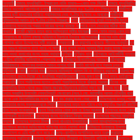
অনুযায়ী
গাজায় যুদ্ধবিরতি: ইসরায়েল নাকি হামাস—কোন পক্ষ জিতল
গাজায় যুদ্ধবিরতির
বিষয়ে ভালোই আলোচনা চলছে
গাজার জাবালিয়ায় ৪৮ ঘণ্টায় ৫০ শিশুর মৃত্যু
গাজীপুরে
ঈদের ছুটি বাড়ানোর দাবিতে শ্রমিকদের দেড় ঘণ্টার বিক্ষোভ ও অবরোধ
গাজীপুরে
ঝুটগুদামের আগুন দুই ঘণ্টার চেষ্টায় নিয়ন্ত্রণে
গাড়ি
গাড়িচাপায় বুয়েট শিক্ষার্থীর মৃত্যু:
একমাত্র সন্তানের প্রয়াণে মায়ের অশ্রু থামছে না
গায়ে তেল দেওয়ার সঠিক সময়
কখন?"
গার্মেন্ট সেক্টরে নতুন করে অস্থিরতা সৃষ্টির ষড়যন্ত্র
গুগল ফোন নম্বর কেন চায়
গোয়ালন্দে মা ইলিশ রক্ষায় অভিযানে ট্রলারে উদ্ধার আগ্নেয়াস্ত্র
গ্যাসের দাম বৃদ্ধি
পোশাক খাতে উদ্বেগের সৃষ্টি করেছে
গ্রেফতার
ঘন কুয়াশায় বেড়েছে শীতের অনুভূতি
ঘন
ঘন আঙুল মটকালে হতে পারে যে ক্ষতি
ঘরে বসেই ভ্রুর আকার ঠিক করার সহজ পদ্ধতি
ঘাড় ব্যথা কমানোর জন্য সহজ ব্যায়াম
ঘূর্ণিঝড়
ঘূর্ণিঝড় দানা
চট্টগ্রামে আইনজীবী হত্যায়
: যৌথ বাহিনীর অভিযানে গ্রেপ্তার ২০
চট্টগ্রামে ছিনতাইয়ের আতঙ্ক
চট্টগ্রামের
টেরিবাজারে পোশাকের গুদামে আগুন লাগার ঘটনা
চলতি মাসেই হবে প্রথম চন্দ্র ও
সূর্যগ্রহণ
চাকরি
চাকরির খবর
চামড়ার মানিব্যাগ আসল কি না কীভাবে বুঝবেন?
চারপাশের
বাস্তবতা বদলে দিচ্ছে যে জনপ্রিয় প্রযুক্তিগুলো
চিন্ময় কৃষ্ণ দাস
চীনে নতুন ভাইরাসের
প্রাদুর্ভাব
চীনে প্রবীণদের যত্নে এআই প্রযুক্তির দিকে ঝুঁকছে সরকার
চীনের নতুন
জ্বালানির উৎস থেকে ৬০ হাজার বছরের বিদ্যুতের চাহিদা পূরণ হবে
চীনের মতে
চুরির
স্থান স্বরাষ্ট্র উপদেষ্টা লেফটেন্যান্ট জেনারেল (অব.) মো. জাহাঙ্গীর আলম চৌধুরীর বাসা
থেকে এক কিলোমিটারের মধ্যে।
চুল বড় করার জন্য সেরা তেল
চৌদ্দগ্রামে বন্ধুর প্রেমে
সহায়তার জন্য স্কুলছাত্রকে পিটুনি
ছাত্রদের নতুন দল গঠনে শেষ মুহূর্তেও সঙ্কট কাটেনি
ছিল অন্য সংক্রমণও"
ছেলে ক্রিকেটার হোক চান না উমর আকমল
ছেলেদের জন্য কোন
পোশাকটি মানানসই?
ছেলেদের জন্য সানস্ক্রিন ক্রিম ব্যবহার
ছেলেদের পছন্দের আধুনিক
ফ্যাশন
ছেলেদের ফ্যাশন টিপস
ছোলা খাওয়ার উপকারিতা
জনতা মাদ্রাসাশিক্ষককে
অশোভন কাজের অভিযোগে পুলিশের হাতে সোপর্দ করল
জমিয়তে উলামায়ে ইসলাম
বাংলাদেশ ও এবি পার্টি মনে করে যে
জম্মু–কাশ্মীরে অশান্তির নতুন তরঙ্গ
জরায়ুমুখ
ক্যানসার প্রতিরোধ
জলবায়ু পরিবর্তন খরার তীব্রতা ও বিস্তৃতি বাড়িয়ে দিচ্ছে
জলাতঙ্ক