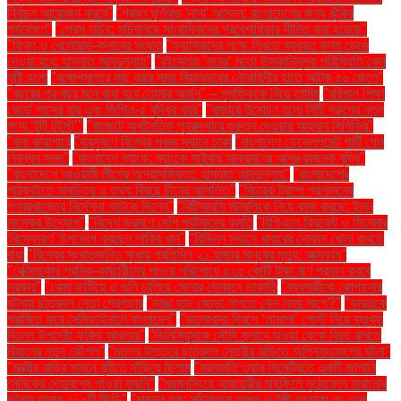
নির্বাচন আয়োজন করবে"
"প্রবল ঘূর্ণিঝড় 'দানা' আসন্ন: বাংলাদেশের জন্য ঝুঁকির
পর্যবেক্ষণ"
"প্রেস সচিব: সচিবালয়ে সাংবাদিকদের প্রবেশাধিকার সীমিত করা হয়েছে"
"ফিফা ও খেলোয়াড়-ক্লাবের সংঘাত
"ফ্যাসিবাদের পক্ষে লিখতে ব্যবহৃত কলম ভেঙে
দেওয়া হবে: হাসনাত আবদুল্লাহ"
"বইমেলায় ‘মবের’ মতো উসকানিমূলক পরিস্থিতি কেন
সৃষ্টি হলো
"বঙ্গোপসাগরে মাছ ধরার সময় মিয়ানমারের নৌবাহিনীর হাতে আটক ৫৬ জেলে"
"বছরের পর বছর মনে রাখা হবে তোমার অর্জন" – মুশফিককে নিয়ে তামিম
"বরিশাল শিক্ষা
বোর্ডে পাসের হার এবং জিপিএ-৫ বৃদ্ধির খবর"
"বাজারে উন্মোচন হলো সিটি গ্রুপের নতুন
পণ্য ‘টুটি টুইস্ট’"
"বাজেটে অর্থনৈতিক পুনরুদ্ধারে গুরুত্ব দেওয়ার আহ্বান সিপিডির"
"বাবা কারাগারে
"বায়ুদূষণে বিশ্বের পঞ্চম স্থানে ঢাকা
"বাংলাদেশ ডেভেলপমেন্ট পার্টি পেল
নিবন্ধন সনদ"
"বাংলাদেশ ব্যাংক: ব্যাংকে সাইবার আক্রমণের আশঙ্কাজনক বৃদ্ধি"
"বাংলাদেশে আওয়ামী লীগের অপ্রাসঙ্গিকতা: হাসনাত আবদুল্লাহ"
"বাংলাদেশের
পাঠ্যবইতে মানচিত্র ও তথ্য বিষয়ে চীনের আপত্তি"
"বিচারক ট্রাম্প প্রশাসনের
গণবরখাস্তের নির্দেশনা আটকে দিলেন"
"বিটিআরসি স্টারলিংক নিয়ে কাজ করছে: ইলন
মাস্কের উদ্যোগ"
"বিদেশ ভ্রমণে দেশি পর্যটকদের কমতি
"বিপিএলে ক্রিকেট ও সিনেমার
'বিস্ফোরণ' উপভোগ করছেন শাকিব খান"
"বিভিন্ন স্থানে খাবারের দোকান খোলা রাখতে
বাধা
"বিশ্বের সংঘাতজনিত ক্ষুধায় প্রতিদিন ২১ হাজার মানুষের মৃত্যু: অক্সফাম"
"বেক্সিমকোর শ্রমিক-কর্মচারীদের পাওনা পরিশোধে ৫২৫ কোটি টাকা ঋণ প্রদান করবে
সরকার"
"বোমা ফাটিয়ে ও গুলি চালিয়ে সোনার দোকানে ডাকাতি
"ব্যবসায়ীকে কোপানোর
ঘটনায় ছাত্রদল নেতা গ্রেপ্তার
"ভাঙা হাড় জোড়া লাগতে কেন সময় লাগে?"
"ভারতকে
পরাজিত করে সেমিফাইনালে বাংলাদেশ"
"ভালোবাসা দিবসে ‘তামাশা’ পোস্ট নিয়ে ব্যাখ্যা
দিলেন উপদেষ্টা ফরিদা আখতার"
"ভিনিসিয়ুসকে সৌদি ক্লাবে যাওয়া থেকে বিরত রাখতে
রিয়ালের নতুন কৌশল"
"মতলব উত্তরে ছাত্রদল নেত্রীর বাড়িতে অগ্নিসংযোগের ঘটনা"
"মন্ত্রীর বাড়ির সামনে বৃষ্টিতে দাঁড়িয়ে ছিলাম
"ময়নামতি ওয়ার সিমেট্রিতে একটি জাপানি
সৈনিকের দেহাবশেষ পাওয়া যায়নি"
"ময়মনসিংহে আজহারীর মাহফিলে মুঠোফোন হারানোর
ঘটনায় থানায় ২০০টি জিডি"
"মামুনুল হক: সচিবালয়ে আগুন ও টঙ্গী হত্যাকাণ্ড একে