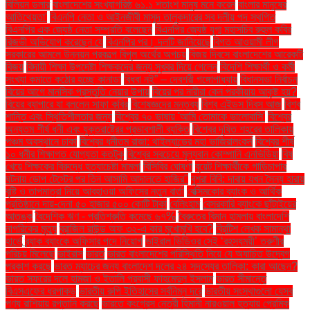
বিলিয়ন ডলার
বাংলাদেশের সংখ্যাগরিষ্ঠ ৬১.১ শতাংশ মানুষ মনে করেন
বাংলার মানুষের
আতিথেয়তা'
বিএনপি নেতা ও আইনজীবী মাসুদ তালুকদারের সব দলীয় পদ স্থগিত
বিএনপির এক জ্যেষ্ঠ নেতা সম্প্রতি বলেছেন
বিএনপির জ্যেষ্ঠ যুগ্ম মহাসচিব রুহুল কবির
রিজভী অভিযোগ করেছেন যে
বিএনপির পর। দলটি জানিয়েছে
বিগত আওয়ামী লীগ
সরকারের আমলে উন্নয়ন প্রকল্পে বিপুল অর্থের অপচয়
বিজয় দিবসে বাংলাদেশের আরেকটি
বিজয়
বিদায়ী শিক্ষা উপদেষ্টা শিক্ষকদের জন্য সুখবর দিয়ে গেলেন
বিদেশি শিক্ষার্থী ও কর্মী
সংখ্যা কমাতে কঠোর হচ্ছে কানাডা
বিধবা নই” – দেবশ্রী গঙ্গোপাধ্যায়
বিধানসভা নির্বাচন
বিয়ের আগে মানসিক প্রস্তুতি নেয়ার উপায়
বিয়ের পর নারীরা কেন পরকীয়ায় আকৃষ্ট হয়?
বিয়ের ব্যাপারে যা বললেন সাফা কবির
বিশেষজ্ঞদের মন্তব্য
বিশ্ব এইডস দিবস আজ
বিশ্ব
শান্তি এবং স্থিতিশীলতার জন্য
বিশ্বের ৭০ ভাষায় 'আমি তোমাকে ভালোবাসি'
বিশ্বের
অন্যতম শীর্ষ ধনী এবং যুক্তরাষ্ট্রের প্রভাবশালী ব্যক্তি
বিশ্বের দূষিত শহরের তালিকায়
পঞ্চম অবস্থানে ঢাকা
বিশ্বের ধনীতম রাজা: থাইল্যান্ডের মহা ভাজিরালংকর্ন
বিশ্বের শীর্ষ
১০ ধনীর শিক্ষাগত যোগ্যতা কতটুকু
বিশ্বের সবচেয়ে মূল্যবান কোম্পানি এনভিডিয়া
বিষ
খেয়ে শিক্ষকের বিরুদ্ধে হত্যাচেষ্টা মামলা
বিসিবির ঘোষণা
বুয়েট শিক্ষার্থীকে গাড়িচাপার
ঘটনায় ডোপ টেস্টের পর তিন আসামি আদালতে হাজির"
বুশরা বিবি: দাবায় যখন সৈন্য হারায়
বৃষ্টি ও তাপমাত্রা নিয়ে আবহাওয়া অফিসের নতুন বার্তা
বেক্সিমকোর ব্যাংক ও আর্থিক
প্রতিষ্ঠানে দায়-দেনা ৫০ হাজার ৫০০ কোটি টাকা
বেলিংহাম
বেসরকারি ব্যাংকে ছাঁটাইয়ের
আতঙ্ক
বৈদেশিক ঋণ - প্রতিশ্রুতি কমেছে ৬৭%
বৈরুতের বিমান হামলায় বাংলাদেশি
নাগরিকের মৃত্যু
ব্রাজিল রাউন্ড অফ ৩২-এ কার মুখোমুখি হবে?
ব্রিটিশ লেখক সামান্থা
হার্ভে
ব্র্যাক ব্যাংকে অফিসার পদে নিয়োগ
ভাইরাল ভিডিওর সেই ‘রহস্যময়ী’ তরুণীর
পরিচয় মিলেছে
ভাইরাস
ভারত
ভারত বাংলাদেশের পরিস্থিতি নিয়ে যে অযাচিত উদ্বেগ
প্রকাশ করছে
ভারত ম্যাচের জন্য বাংলাদেশ দলের ২৪ সদস্যের তালিকা: কারা আছেন?
ভারত সফরের দলে হামজা ও ইতালি প্রবাসী ফাহমেদুল ইসলাম
ভারত সীমান্তে
বিএসএফের ধরপাকড়
ভারতীয় রুপি ইতিহাসের সর্বনিম্ন দরে
ভারতীয় সংস্থাগুলো যেসব
পণ্য রাশিয়ায় রপ্তানি করছে
ভারতে কংগ্রেস নেত্রী হিমানী নারওয়াল হত্যায় প্রেমিক