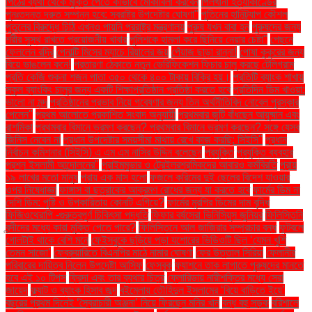
পিঠের ব্যথা থেকে মুক্তি পেতে কীভাবে মোকাবিলা করবেন
পিলখানা হত্যাকাণ্ডের
পুনঃতদন্ত দ্রুত সম্পন্ন হবে: স্বরাষ্ট্র উপদেষ্টার ঘোষণা"
পুতিনের হানিট্র্যাপ কৌশল
পুতুলের বিরুদ্ধে চিঠি এখনও পায়নি পররাষ্ট্র মন্ত্রণালয়
পুরুষ যখন বাবা হন
পুরুষদের জন্য
শরীর সুস্থ রাখতে প্রয়োজনীয় খাবার
পুলিশকে হামলা করে ছিনিয়ে নেয়ার চেষ্টা"
পেছনে
ফেললেন রদ্রি
পেনাল্টি মিসের ম্যাচে রিয়ালের জয়
পেঁয়াজ ছাড়া রান্না!
পোষা কুকুরের জন্য
বিয়ে ভাঙলেন কনে!
প্রতারণা ঠেকাতে নতুন ভেরিফিকেশন ফিচার চালু করছে টেলিগ্রাম
প্রতি কেজি শুকনা শজন পাতা ৩৫০ থেকে ৪০০ টাকায় বিক্রি হয়।
প্রতিটি ব্যাংক শাখায়
স্কুল ব্যাংকিং চালুর জন্য একটি শিক্ষাপ্রতিষ্ঠান প্রতিষ্ঠা করতে হবে
প্রতিদিন ডিম খাওয়া:
ভালো না মন্দ
প্রতিষ্ঠানের প্রভাব নিয়ে গবেষণার জন্য তিন অর্থনীতিবিদ নোবেল পুরস্কার
পেলেন"
প্রথম আলোতে প্রকাশিত সংবাদ অনুযায়ী
প্রথমবার জুটি বাঁধছেন আয়ুষ্মান এবং
রাশমিকা
প্রথমবার বিমানে ভ্রমণ করছেন? প্রথমবার বিমানে ভ্রমণ করছেন? সঙ্গে যেসব
জিনিস নেবেন না
প্রধান উপদেষ্টার সময়সীমা মাথায় রেখে কাজ করছি: সিইসি"
প্রধান
নির্বাচন কমিশনার (সিইসি) এ এম এম নাসির উদ্দিন বলেছেন
প্রযুক্তি
প্রযুক্তি ব্যবহার
প্রশ্ন ইসলামী আন্দোলনের"
প্রাইমমুভার ও ট্রেইলরশ্রমিকদের আবারও কর্মবিরতি
প্রায়
১৯ লাখের মতো মানুষ
প্রায় এক মাস হলো
ফজলে করিমের দুই ছেলের বিদেশ যাওয়ার
ওপর নিষেধাজ্ঞা
ফাঙ্গাস বা ছত্রাকের আক্রমণ রোধের জন্য যা করতে হবে
ফার্মের ডিম না
দেশি ডিম: পুষ্টি ও উপকারিতায় কোনটি এগিয়ে?
ফার্মের মুরগির ডিমের দাম বৃদ্ধি
ফিজিওথেরাপি -গুরুত্বপূর্ণ চিকিৎসা পদ্ধতি
ফিফার বর্ষসেরা ভিনিসিয়ুস জুনিয়র
ফিলিস্তিনি
বন্দীদের মধ্যে কারা মুক্তি পেতে পারে?
ফিলিস্তিনে আল জাজিরার সম্প্রচার বন্ধ
ফুটবলে
গোলটাই থাকে বেশি মনে
ফেইসবুকে ছড়িয়ে পড়া যশোরের ভিডিওটি ছিল ‘যেমন খুশি
তেমন সাজো’
ফেব্রুয়ারিতে বিএনপির মাঠে নামার ঘোষণা
ফের উত্তাল সিরিয়া
ফেলানীর
পরিবারের দায়িত্ব নিলেন উপদেষ্টা আসিফ
ফেসবুক
ফ্যাশনে তাক লাগাতে পুরুষদের মানতে
হবে এই ১০ টিপস
ফ্রিদা এবং তার ব্যথার চিত্র
ফ্লোরিডায় নারীশক্তির মধ্যে সেরা
জায়েদ
ফ্ল্যাট ও ব্যাংক হিসাব জব্দ
বইমেলায় তৌহিদুল ইসলামের ‘বিয়ে বাড়িতে ইয়ে’
বছরের প্রথম দিনেই ‘স্বৈরাচারী অঞ্জনা’ নিয়ে ফিরছেন মনির খান
বন্ধ বহু সড়ক
বরিশালে