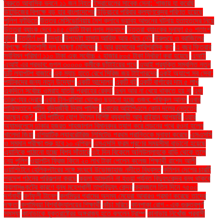
বৈরুতে আবাসিক ভবনে ১১ জন নিহত
ইসরায়েলের সাবেক সেনা: 'গাজায় যা করেছি
উইন্ডিজের বিপক্ষে বড় হার বাংলাদেশের
উড়িরচরে পরিবার কল্যাণকেন্দ্র পরিণত হয়েছে
পুলিশ ফাঁড়িতে
উত্তর মেসিডোনিয়ায় নৈশ ক্লাবে ভয়াবহ আগুনের ঘটনায় হতাহতদের নিয়ে
উত্তরা ব্যাংক দেবে ১৪৫ কোটি টাকা নগদ লভ্যাংশ
উত্তরা ব্যাংকের মুনাফা ৫০ শতাংশ
বৃদ্ধি
উত্তীর্ণ ৮৩
উদ্ধার
উপদেষ্টা হাসান আরিফ আর বেঁচে নেই
উরুগুয়ে ও ব্রাজিলের
বিপক্ষে শক্তিশালী দল ঘোষণা মেসিদের
এ আর রহমানের পারিশ্রমিক কত
এ বছর ফিতরার
সর্বনিম্ন পরিমাণ ১১০ টাকা এবং সর্বোচ্চ ২ হাজার ৮০৫ টাকা নির্ধারণ করা হয়েছে
এআই
এআই এর প্রভাব: গুগল ৩০০০০ কর্মীকে ছাঁটাইয়ের পথে
এআই প্রযুক্তি সম্বলিত নতুন
দুটি ল্যাপটপ বাজারে
এক ম্যাচ হাতে রেখে সিরিজ জয় টাইগারদের
একই অ্যাপে সব সেবা:
পর্যটকদের জন্য নতুন উদ্যোগ
একটি আন্দোলন
একটি বই
একটি বার্গারের দাম ৫ লাখ
একদিনে সর্বোচ্চ ওমরাহ যাত্রী প্রবাহের রেকর্ড
এখন আর না খেয়ে থাকতে হয় না
এবং
তারুণ্যের দ্রোহ
এবার চীন-রাশিয়া থেকেও ছড়ানো হচ্ছে গুজব: শফিকুল আলম
এবার
পাকিস্তানে শহীদ বুদ্ধিজীবী দিবস পালিত
এবারের আইপিএলে কোন দলের নেতৃত্বে
আছেন কে?.
এবি পার্টিতে যোগ দিলেন বিশিষ্ট ব্যবসায়ী আবু রাইয়ান আশয়ারী
এয়ার
অ্যাম্বুলেন্সে ঢাকার হজরত শাহজালাল বিমানবন্দর ত্যাগ করে লন্ডনের পথে রওনা হলেন
খালেদা জিয়া
এশিয়াটিক ল্যাবরেটরিজ লিমিটেড প্রথম প্রান্তিকে মুনাফা করেছে
এসএসসি
ও সমমান পরীক্ষা শুরু হবে ১০ এপ্রিল
এসএসসি ফরম পূরণের সময়সীমা বাড়ানো হয়েছে
এ্যানিকে পাঠানো হচ্ছে বিশ্ব সাঁতারে
ওই দিন বিকেলে অলিউল্লাহকে বাড়ি থেকে তুলে
নেয় পুলিশ
ওয়ালটন ফ্রিজ কিনে ২০ লাখ টাকা পেলেন কলেজ শিক্ষার্থী রাশেদ আলী
ওয়াশিংটনে হেলিকপ্টারের সঙ্গে সংঘর্ষে উড়োজাহাজ নদীতে বিধ্বস্ত
কমিশন দেশের চারটি
প্রদেশ গঠনের পরিকল্পনা করছে
কয়লা আমদানি না হওয়া পর্যন্ত বিদ্যুৎকেন্দ্র বন্ধ থাকবে
কয়লাসঙ্কটের কারণে বন্ধ মহেশখালী তাপবিদ্যুৎ কেন্দ্র
করমজলে তিন দিনে ৭৫০০
দর্শনার্থী
কর্ণফুলী টানেল
কলসিন্দুর গ্রামের অদম্য মেয়েরা আবারও প্রমাণ করেছে তাদের
দক্ষতা
কলাম্বিয়া বিশ্ববিদ্যালয়ের শিক্ষার্থী
কাঁচা মরিচে
কানপাকা রোগ - এক গুরুত্বপুর্ণ
সমস্যা
কানাডাকে যুক্তরাষ্ট্রের অঙ্গরাজ্য হতে বললেন ট্রাম্প
কানাডায় নিখোঁজ প্রবাসী