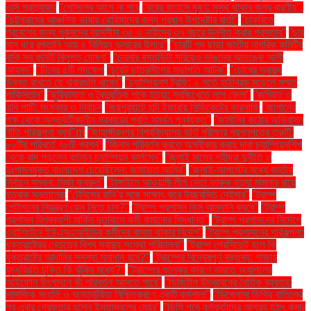
ওসি প্রত্যাহার
"গোসলের আগে না পরে
"ঘরের বাতাসে দূষণ: সুস্থ থাকার জন্য করণীয়".
"চট্টগ্রামের আঞ্চলিক ভাষায় রোহিঙ্গাদের জন্য প্রধান উপদেষ্টার বার্তা"
"চাকরিতে
প্রবেশের জন্য পুরুষদের বয়সসীমা ৩৫ ও নারীদের ৩৭ বছরে উন্নীত করার প্রস্তাব"
"চার
মাস ধরে রপ্তানি আয় ৪ বিলিয়ন ডলারের উপরে"
"চারটি পদ ছাড়া জাতীয় নাগরিক কমিটির
বাকি সব কমিটি বিলুপ্ত ঘোষণা"
"চারবার বসতভিটা সরিয়েও ভাঙনের আতঙ্কে আলী
আহমদ"
"চীনের ৫টি পদক্ষেপ
"চুয়েট ছাত্রলীগের সভাপতি আটক"
"চোখের স্বাস্থ্য
উন্নত রাখতে যে খাবারগুলি খাবেন"
"চ্যাম্পিয়নস ট্রফি: ২ শর্তে হাইব্রিড মডেলে সম্মত
পাকিস্তান"
"ছুরিকাঘাত ও বৈদ্যুতিক শকে হত্যা: সবজিখেতে লাশ ফেলা"
"জমিয়ত ও
এবি পার্টি: সংস্কার ও নির্বাচন
"জয়পুরহাটে হাট ইজারায় সিন্ডিকেটের কারসাজি
"জাপানের
পক্ষ থেকে অন্তর্বর্তীকালীন সরকারের প্রতি সমর্থন পুনর্ব্যক্ত"
"জার্মানির কঠোর অভিবাসন
নীতি পরিকল্পনা ব্যর্থ"m
"জাহাঙ্গীরনগর বিশ্ববিদ্যালয় ভর্তি পরীক্ষার প্রশ্নপত্রে ত্রুটি:
৮০টির পরিবর্তে ৭৮টি প্রশ্ন"
"জিনস পরিবর্তন করতে অস্বীকার করায় দাবা চ্যাম্পিয়নশিপ
থেকে বাদ পড়লেন বর্তমান চ্যাম্পিয়ন কার্লসেন"
"জুলাই মাসের শহীদরা দুর্নীতি ও
দুঃশাসনমুক্ত বাংলাদেশ চেয়েছিলেন: জামায়াত আমির"
"জুলাই-আগস্টের মধ্যে জাতীয়
নির্বাচন সম্ভব: মির্জা ফখরুল"
"টাঙ্গাইলে আওয়ামী লীগ নেতা ফারুক হত্যা মামলার রায়ে
হতবাক সন্তানেরা
"টেনিসের রানি’র সঙ্গে সাক্ষাৎ করে উচ্ছ্বসিত নেইমার"
"ট্রাম্প
পেন্টাগনের নিয়ন্ত্রণ কেন নিতে চান?"
"ট্রাম্প প্রশাসন ডিম আমদানি করবে"
"ট্রাম্প
প্রশাসন বিশ্বব্যাপী মার্কিন দূতাবাসে কর্মী কমানোর সিদ্ধান্ত"
"ট্রাম্প প্রশাসনের নির্দেশে
ওয়াশিংটনে ইউএসএআইডির কর্মীদের বাসায় থাকার নির্দেশ"
"ট্রাম্প প্রশাসনের পরিকল্পনা:
যুক্তরাষ্ট্রের নেতৃত্বে বিশ্ব স্বাস্থ্য সংস্থা পরিচালনা"
"ট্রাম্প প্রেসিডেন্ট হলে কি
যুক্তরাষ্ট্রে আদানির সমস্যা সমাধান হবে?"
"ট্রাম্পের বিদ্বেষপূর্ণ বক্তব্য: গাজায়
যুদ্ধবিরতি চুক্তি কি ঝুঁকির মধ্যে?"
"ট্রাম্পের শুল্কের কারণে ভারতে অ্যাপলের
আইফোন উৎপাদনে কী পরিবর্তন আসতে পারে"
"ডিজিটাল উদ্ভাবনের নৈতিক ব্যবহার:
সামাজিক সংহতি ও অন্তর্ভুক্তি নিশ্চিতকরণে একটি কর্মশালা"
"ডিপ্লোমা ডিগ্রি বাতিলের
পর এবার গ্রেফতার হলেন ইস্তাম্বুলের মেয়র"
"ডিসি পদে কর্মকর্তাদের আগ্রহ হঠাৎ কমার