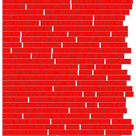
উপদেষ্টা অধ্যাপক আসিফ নজরুল জানিয়েছেন
আইনের শাসন না থাকলে কেউ নিরাপদ নয়
- তারেক রহমান
আইপিএলে বেতন বৃদ্ধির চমক
আওয়ামী লীগকে নিষিদ্ধ করার বিষয়ে এক
প্রশ্নের জবাবে মান্না বলেন
আগামী ২ বছরে সরকারি খাতে ৫ লাখ নতুন চাকরি সৃষ্টি হবে
আগামী এক বছরের মধ্যে জাতীয় নির্বাচন অনুষ্ঠিত হওয়া উচিত
আগামী জাতীয় সংসদ
নির্বাচন কবে অনুষ্ঠিত হবে
আজ বুধবার সচিবালয়ে সাংবাদিকদের
আটার রুটিকে আরও
পুষ্টিকর করার কয়েকটি সহজ উপায়
আতিকুল সালাম ক্যান্টনমেন্ট থানায় লিখিত অভিযোগ
দায়ের করেন
আতিকুল সালাম জানিয়েছেন যে
আতিথেয়তা ও খাবারের স্বাদ
আধ ঘণ্টায়
২০ লাখ হিট
আন্তর্জাতিক মুদ্রা তহবিলের সতর্কতা
আপনার ঠোঁট এক্সফোলিয়েট করার
পরিপূর্ণ গাইড
আফ্রিদিকে বললেন তামিম
আম দিয়ে পাটিসাপটা পিঠা
আমরা কেন ভ্রমণ
করি?
আমলাতন্ত্র রাজনীতির চাপে
আমার বাংলাদেশ পার্টির (এবি পার্টি) সদস্যসচিব মজিবুর
রহমান মঞ্জু বলেছেন
আমি ক্লান্ত
আরও একটি কারখানা পেল পরিবেশবান্ধব স্বীকৃতি
আসকের উদ্বেগ: ঢাকা প্রতিবেদন"
আসামে গরুর মাংস খাওয়া নিষিদ্ধ
আসিফ নজরুলের
সঙ্গে অশোভন আচরণের জন্য তারেক রহমানের নিন্দা
আহত ১".
ইইউ বাংলাদেশের
সংস্কার উদ্যোগে সমর্থন জানালেন - হাদজা লাহবিব
ইউক্রেন
ইউক্রেনে যুক্তরাষ্ট্রের
প্রস্তাবিত যুদ্ধবিরতি চুক্তি নিয়ে রাশিয়ার প্রেসিডেন্ট ভ্লাদিমির পুতিনে
ইউক্রেনে সেনা
পাঠানোর সম্ভাবনা উড়িয়ে দেননি কানাডা - ট্রুডো
ইউক্রেনের প্রেসিডেন্ট ভলোদিমির
জেলেনস্কি অভিযোগ করেছেন যে
ইউনাইটেড কমার্শিয়াল ব্যাংক (ইউসিবি) বছরের তৃতীয়
প্রান্তিকে শেয়ারপ্রতি আয় (ইপিএস) বৃদ্ধি পেয়েছে।
ইউরোপ
ইউরোপজুড়ে সাড়া
ইঙ্গিত
ডাউনিং স্ট্রিটের"
ইনস্টাগ্রামের ৬টি প্রাইভেসি ফিচার যেগুলি আপনার জন্য উপকারী
ইন্টার্নশিপ প্রোগ্রামের মাধ্যমে ভবিষ্যতের ক্যারিয়ার গঠন
ইফতার
ইফতারে কী খাবেন
ইফতারের সময় রাসুল (সা.) যে দোয়া পড়তেন
ইয়ামালের বাঁকা পথে মেসি-ম্যারাডোনার
স্বপ্নের বাড়ি
ইরান: ইসরায়েলকে কঠোর প্রতিশোধের হুমকি
ইলন মাস্ককে ছাড়িয়ে
বিশ্বের শীর্ষ ধনী পরিবার ওয়ালটন
ইলন মাস্কের সম্পত্তি ১৯.২% কমেছে
ইলন মাস্কের
স্টারলিংক বাংলাদেশে এলে কী সুফল মিলবে
ইসরায়েল
ইসরায়েল ও হেজবুল্লাহর যুদ্ধবিরতি
চুক্তি সম্পর্কিত যা জানা যাচ্ছে
ইসরায়েল মাইকে আজান নিষিদ্ধ করল
ইসরায়েলি হামলায়