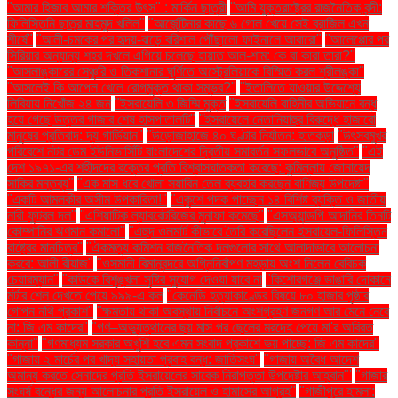
"আমার হিজাব আমার শক্তির উৎস" : মার্কিন ছাত্রী
"আমি যুক্তরাষ্ট্রের রাজনৈতিক বন্দী:
ফিলিস্তিনি ছাত্র মাহমুদ খলিল"
"আর্জেন্টিনার কাছে ৬ গোল খেয়ে সেই ব্রাজিল এখন
শীর্ষে"
"আলী-চমকের পর হৃদয়-ঝড়ে বরিশাল পৌঁছালো ফাইনালে আবারো"
"আলেপ্পোর পর
সিরিয়ার অন্যান্য শহর দখলে এগিয়ে চলেছে হায়াত আল-শাম: কে বা কারা তারা?"
"আসলাঙ্কারের সেঞ্চুরি ও তিকশানার ঘূর্ণিতে অস্ট্রেলিয়াকে বিস্মিত করল শ্রীলঙ্কা"
"আসলেই কি আপেল খেলে রোগমুক্ত থাকা সম্ভব?"
"ইতালিতে যাওয়ার উদ্দেশ্যে
লিবিয়ায় নিখোঁজ ২৪ জন
"ইসরায়েলি ৩ জিম্মি মুক্ত
"ইসরায়েলি বাহিনীর অভিযানে বন্ধ
হয়ে গেছে উত্তর গাজার শেষ হাসপাতালটি"
"ইসরায়েলে নেতানিয়াহুর বিরুদ্ধে হাজারো
মানুষের প্রতিবাদ: দ্য গার্ডিয়ান"
"উড়োজাহাজে ৪০ ঘণ্টার নির্যাতন: হাতকড়া
"উৎসবমুখর
পরিবেশে নটর ডেম ইউনিভার্সিটি বাংলাদেশের দ্বিতীয় সমাবর্তন সফলভাবে অনুষ্ঠিত"
"এই
দেশ ১৯৭১-এর শহীদদের রক্তের প্রতি বিশ্বাসঘাতকতা করেছে: কুমিল্লায় জোনায়েদ
সাকির মন্তব্য"
"এক মাস ধরে খোলা সয়াবিন তেল ব্যবহার করছেন বাণিজ্য উপদেষ্টা"
"একটি আমলকীর অসীম উপকারিতা!"
"একুশে পদক পাচ্ছেন ১৪ বিশিষ্ট ব্যক্তি ও জাতীয়
নারী ফুটবল দল"
"এশিয়াটিক ল্যাবরেটরিজের মুনাফা কমেছে"
"এসঅ্যান্ডপি আদানির তিনটি
কোম্পানির ঋণমান কমালো"
"এহুদ ওলমার্ট কীভাবে তৈরি করেছিলেন ইসরায়েল-ফিলিস্তিন
রাষ্ট্রের মানচিত্র"
"ঐকমত্য কমিশন রাজনৈতিক দলগুলোর সাথে আলাদাভাবে আলোচনা
করবে: আলী রীয়াজ"
"ওসমানী বিমানবন্দরে অগ্নিনির্বাপণ মহড়ায় অংশ নিলেন বেবিচক
চেয়ারম্যান"
"কাউকে বিশৃঙ্খলা সৃষ্টির সুযোগ দেওয়া যাবে না
"কিশোরগঞ্জে ভাঙারি দোকানে
মর্টার শেল দেখতে পেয়ে ৯৯৯-এ কল
"কেনেডি হত্যাকাণ্ডের বিষয়ে ৮০ হাজার পৃষ্ঠার
গোপন নথি প্রকাশ"
"ক্ষমতায় থাকা অবস্থায় নির্বাচনে অংশগ্রহণ জনগণ আর মেনে নেবে
না: জি এম কাদের"
"গণ–অভ্যুত্থানের ছয় মাস পর ছেলের মরদেহ পেয়ে মা'র অবিরত
কান্না"
"গণমাধ্যম সরকার অখুশি হবে এমন সংবাদ প্রকাশে ভয় পাচ্ছে: জি এম কাদের"
"গাজায় ২ মার্চের পর খাদ্য সহায়তা প্রবাহ বন্ধ: জাতিসংঘ"
"গাজায় অবৈধ আদেশ
অমান্য করতে সেনাদের প্রতি ইসরায়েলের সাবেক নিরাপত্তা উপদেষ্টার আহ্বান"'
"গাজার
সংঘর্ষ বন্ধের জন্য আলোচনার প্রতি ইসরায়েল ও হামাসের আগ্রহ"
"গাজীপুরে হামলা: