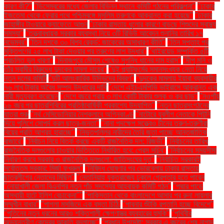
কারণ কী?"
"ডিসেম্বরের মধ্যে জেলার বিভিন্ন স্থানে কমিটি গঠনের পরিকল্পনা"
"ঢাকার
ইজতেমা থেকে ফেরার পথে পশ্চিমবঙ্গে মুসলিম তরুণকে আক্রান্ত করা হয়েছে"
"ঢাকার
জাহাঙ্গীর টাওয়ারে ক্যাফেতে আগুন
"ঢাকার রাস্তায় ধুলোর কারণে বাড়ছে শিশুদের স্বাস্থ্য
সমস্যা"
"তত্ত্বাবধায়ক সরকার ব্যবস্থা নিয়ে ৩টি রিভিউ আবেদন শুনানির তারিখ ১৭
নভেম্বর"
"তিন দশকে ৩০ বিশ্ব রেকর্ড: জাকেরের অসাধারণ কীর্তি"
"তিন সপ্তাহ পর
মুক্তিপণের ২৫ লাখ টাকা দেওয়ার পর তরুণের লাশ উদ্ধার"
"থাইরয়েড সম্পর্কিত ৫টি
প্রচলিত ভুল ধারণা"
"দিনাজপুরে মৌসুম শেষেও সুগন্ধি ধানের দাম হ্রাস"
"দীপু মনি ও
তাঁর স্বামীর বিরুদ্ধে দুদকের মামলা দায়ের"
"দুই প্ল্যাটফর্মের সমানসংখ্যক নেতা নিয়ে
নতুন দলের কমিটি
"দুটি আলংকারিক উদ্ভিদের বিবরণ"
"দুদকের মামলায় ইয়াবা ব্যবসায়ীর
৭৬ লাখ টাকার অবৈধ সম্পদ উদ্ধারের দাবি
"দেশে এইচএমপিভি ভাইরাসে আক্রান্ত এক
নারী মৃত্যুবরণ করেছেন
"দেশে বছরে প্রায় ৩ লাখ কোটি টাকার শুল্ক ও কর ছাড়"
"নওগাঁয়
১৬ বছর পর ছাত্রশিবিরের প্রতিষ্ঠাবার্ষিকী প্রকাশ্যে উদযাপিত"
"নতুন ছাত্রসংগঠনের
যাত্রা শুরু
"নর্থ মেসিডোনিয়ার নৈশক্লাবে অগ্নিকাণ্ড
"নাটোরে যুবলীগ নেতাকে পিটুনি
দিয়ে পুলিশে সোপর্দ করল ছাত্র-জনতা"
"নানা পদক্ষেপ সত্ত্বেও চীনের তরুণ-তরুণীরা
বিয়ের প্রতি আগ্রহ হারাচ্ছে"
"নিভৃতপল্লির নারীদের তৈরি জুতা পাচ্ছে আন্তর্জাতিক
বাজারে"
"নির্বাচন নিয়ে বিতর্ক করছে একটি রাজনৈতিক দল: রিজভী"
"নির্বাচনের তারিখ
রাজনৈতিক দলগুলোর চাওয়ার ভিত্তিতে নির্ধারিত হবে: প্রেস সচিব"
"নির্বাচনের সময়সীমা
নির্ধারণ করবে সরকার ও রাজনৈতিক দলগুলো: জাতিসংঘের দূত"
"নির্বাচিত সরকারই
সর্বোত্তম সরকার: মির্জা ফখরুল"
"নিষিদ্ধ ঘোষণার পর ভোরবেলায় ঢাকার রাস্তায়
ছাত্রলীগের নেতাদের মিছিল"
"নেতানিয়াহু যুক্তরাজ্যে ঢুকলে গ্রেপ্তার হতে পারেন
"নোয়াখালী জেলা বিএনপির নতুন পাঁচ সদস্যের আহ্বায়ক কমিটি গঠন"
"পদ্মার পাড়ে
অস্থায়ী হাটে ইলিশ বেচাকেনা"''
"পাকিস্তান থেকে বাংলাদেশে আসার পর রুনা লায়লার
সম্মুখীন বাধার"
"পাগলা মসজিদে এক বস্তা চিঠি:
"পাবনার শুঁটকি রপ্তানি হচ্ছে বিদেশে"
"পুতিনের নতুন ধরনের আরও শক্তিশালী ক্ষেপণাস্ত্র ব্যবহারের হুমকি"
"পৃথিবীর
অভ্যন্তরীণ কেন্দ্রের আকৃতি বদলাচ্ছে"
"প্রধান উপদেষ্টা: সরকার এ বছরের শেষ নাগাদ