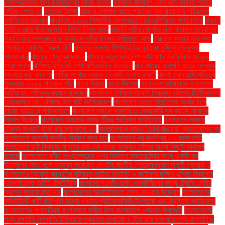
চ্যাম্পিয়নদের বরণ জনসমুদ্রের আনন্দ উৎসব
বর্তমানে বায়ুদূষণ এমন এক ভয়াবহ পর্যায়ে
পৌঁছে গেছে যে
বললেন ট্রাম্প
বস্ত্র ও পোশাক খাতে গ্যাসের দাম বাড়ানোর পরিকল্পনা
স্থগিতের আহ্বান
বাকৃবিতে ১২০০ শিক্ষার্থীর অংশগ্রহণে ছাত্রশিবিরের গণইফতার
বাঙালি
জাতির আত্মগৌরবের মহান বিজয় দিবস আজ
বাঙালি নারীর পোশাক এবং ফ্যাশন সচেতনতা
বাঙালি হিন্দু সম্প্রদায়ের অন্যতম ধর্মীয় উৎসব লক্ষ্মীপূজা আজ
বাচ্চাকে খাওয়ানোর সময়
মোবাইল ফোনের বিকল্প কী?
বাজারে এসেছে গিগাবাইটের কৃত্রিম বুদ্ধিমত্তাযুক্ত
মাদারবোর্ড
বাজারে খেজুরের দাম ১
বাজারে নতুন স্টাইলিশ স্মার্টফোন ইনফিনিক্স হট ৫০
প্রো প্লাস
বাণিজ্য উপদেষ্টা শেখ বশিরউদ্দীন বলেছেন
বাবা-মায়ের অনুমতি ছাড়া ফেসবুক
ব্যবহার করা যাবে না
বার্ষিক সর্বোচ্চ বেতন ১ কোটি ৭ লাখ টাকা"
বাংলা একাডেমি সাহিত্য
পুরস্কার ২০২৪ পাচ্ছেন যাঁরা
বাংলা নিউজ
বাংলা সিনেমা
বাংলাদেশ জামায়াতে ইসলামের
আমির ডা. শফিকুর রহমান বলেছেন
বাংলাদেশ টেলিযোগাযোগ নিয়ন্ত্রণ কমিশন (বিটিআরসি)
চেয়ারম্যান মো. এমদাদ উল বারী জানিয়েছেন
বাংলাদেশ থেকে গার্মেন্টসের অর্ডার চলে
যাচ্ছে ভারত ও পাকিস্তানে
বাংলাদেশ ব্যাংক সরকারি ও বেসরকারি সব ব্যাংক শাখাকে
নির্দেশ দিয়েছে
বাংলাদেশ ভারতের কাছে তীব্র প্রতিবাদ জানিয়েছে
বাংলাদেশ সরকার
তারল্য সংকটে থাকা ছয় ব্যাংককে ২২
বাংলাদেশকে কারও ‘চোখ রাঙানো’ গ্রহণযোগ্য নয়
বাংলাদেশে আগামী জাতীয় নির্বাচন কবে হবে
বাংলাদেশে খুব জনপ্রিয় ৩০ রকম ভর্তা
বাংলাদেশে দুটি বিখ্যাত মানুষের নাম এক হওয়া সত্ত্বেও তাঁদের মধ্যে কিছুটা পার্থক্য
রয়েছে
বাংলাদেশে ধর্মীয় সংখ্যালঘুদের ওপর নির্যাতন যুক্তরাষ্ট্রের জন্য একটি বড়
উদ্বেগের বিষয় বলে মন্তব্য করেছেন দেশটির জাতীয় গোয়েন্দাপ্রধান তুলসী গ্যাবার্ড।
বাংলাদেশে নিযুক্ত জাপানের রাষ্ট্রদূত সাইদা শিনইচি ও জাইকার দক্ষিণ এশিয়া বিভাগের
মহাপরিচালক আইট টেরুইউকি
বাংলাদেশে নেটওয়ার্ক পেশাজীবীদের জন্য ট্রেনিং সেন্টার
স্থাপন করেছে হুয়াওয়ে
বাংলাদেশের আরসিইপিতে যোগ দেওয়ার উদ্যোগ
বাংলাদেশের
কমিউনিস্ট পার্টি (সিপিবি) দলের ৭৭তম প্রতিষ্ঠাবার্ষিকী উপলক্ষে এক বিবৃতিতে জানিয়েছে
বাংলাদেশের গণতান্ত্রিক রূপান্তরে নারীরা ছিল অগ্রভাগে -প্রধান উপদেষ্টা
বাংলাদেশের
পণ্য রপ্তানি সম্প্রতি ইতিবাচক প্রবণতা দেখাচ্ছে। টানা চার মাস ধরে পণ্য রপ্তানি ৪