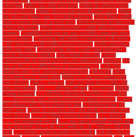
৩৯৪ কোটি ডলার
"সামরিক তৎপরতার মুখে জাপোরিঝঝিয়াতে পরিদর্শনে ব্যর্থ আইএইএর
পর্যবেক্ষকেরা"
"সিটিকে আরও ডুবিয়ে সালাহ বললেন
"সিরামিক শিল্প মালিকদের গ্যাসের
দাম না বাড়ানোর দাবি"
"সিরিয়ায় আইএসের পুনরুত্থানের ঝুঁকি দ্বিগুণ হয়েছে"
"সিরিয়ায়
কারা কোন এলাকা নিয়ন্ত্রণ করছে: সম্পূর্ণ মানচিত্র বিশ্লেষণ"
"সিলেট সীমান্তে ভারতীয়
খাসিয়া সম্প্রদায়ের গুলিতে দুই বাংলাদেশি আহত"
"সিলেট-ম্যানচেস্টার রুটে বিমান চলাচল
অব্যাহত রাখার আহ্বান"
"সিলেটে এক দিনের ব্যবধানে ‘ভারতীয় খাসিয়া গু‌লিতে’ নিহত
আরেকজন"
"সেনাবাহিনীকে ধৈর্যের সঙ্গে কাজ করতে হবে নির্বাচিত সরকার আসা পর্যন্ত:
সাভারে সেনাপ্রধান"
"সোনার কমোড চুরির অভিযোগে চক্রের সদস্যরা দোষী সাব্যস্ত"
"সৌদি আরব গিয়ে কেন নারী গৃহকর্মীরা মৃত্যুর মুখে পড়ছেন?"
"স্থানীয় সরকার নির্বাচন
নির্দলীয় করার সুপারিশ"
"হাইকোর্টের পূর্ণাঙ্গ আদেশ: অন্তর্বর্তী সরকার আইনি দলিল ও
জনগণের ইচ্ছার সমর্থনে প্রতিষ্ঠিত"
"হাঙ্গার প্রজেক্টে ঢাকায় চাকরি
"হালিশহর
"হাসপাতালে ভর্তির পর প্রকাশিত হলো প্রথম পোপ ফ্রান্সিসের ছবি"
"হিজবুল্লাহ
"হুথি
কারা এবং ট্রাম্প কেন গোষ্ঠীটির বিরুদ্ধে বড় হামলা শুরু করলেন?"
"হোটেল ইন্টার
কন্টিনেন্টালের সামনে জুলাই অভ্যুত্থানে আহতদের বিক্ষোভ
“আমি ডিভোর্সি
“জ্যোতি
আমার কুমিল্লার মেয়ে”: আসিফ আকবর
“টিসিবির পণ্য কেনার সময় ক্রেতাদের পাঁচটি
প্রধান অভিযোগ”
“ডেঙ্গুতে ৭ জনের মৃত্যু
“দুবাই থেকে অবৈধ পথে ৩২ হাজার কোটি
টাকার সোনা প্রবাহিত”
“বর্ষে ২০০ কোটি টাকার বেশি বরাদ্দ
১ জন গ্রেপ্তার"
1000$
Trump Account
১০৩ কোটি টাকার হেলিকপ্টার নিয়ে অনুশীলনে গেলেন নেইমার
১২০০ টাকা প্যাকেজে হেলথ চেকআপের সুযোগ ইনসাফ বারাকাহ হাসপাতালে
১৮ বছরের
দীর্ঘ ক্যারিয়ারের সমাপ্তি টানলেন মাহমুদউল্লাহ রিয়াদ
১৯ বিশ্ববিদ্যালয়ে গুচ্ছ ভর্তি
বিজ্ঞপ্তি প্রকাশ
২ মার্চের পর থেকে গাজায় কোনও খাদ্য সামগ্রী প্রবেশ করতে পারেনি
২০০৮ সালের কথা
২০১১ সালে সিরিয়ায় গৃহযুদ্ধ শুরু হওয়ার পর
২০২১ সালের জুনে
২০২২ সালে ডলারের সংকট শুরু হলে
২০২৪ সালে সবচেয়ে প্রভাবশালী বাংলাদেশি কারা?
২০২৪ সালের জুলাই থেকে ১৯ মার্চ পর্যন্ত প্রবাসী আয় মোট ২ হাজার ৭৪ কোটি ডলার
হয়েছে
২০২৬ বিশ্বকাপ আয়োজনের গুরুদায়িত্ব ট্রাম্পের কাঁধে
২৮টি গুলিতে নিহত হন