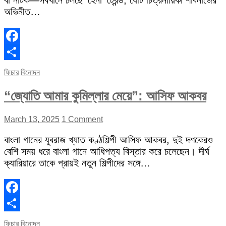
বা নাটক—সবখানে চলছে ‘হেনা’ ট্রেন্ড, যেটি চিত্রনায়িকা শাবনাজের
অভিনীত…
Facebook
Share
ফিচার
বিনোদন
“জ্যোতি আমার কুমিল্লার মেয়ে”: আসিফ আকবর
March 13, 2025
1 Comment
বাংলা গানের যুবরাজ খ্যাত কণ্ঠশিল্পী আসিফ আকবর, দুই দশকেরও
বেশি সময় ধরে বাংলা গানে আধিপত্য বিস্তার করে চলেছেন। দীর্ঘ
ক্যারিয়ারে তাকে প্রায়ই নতুন শিল্পীদের সঙ্গে…
Facebook
Share
ফিচার
বিনোদন