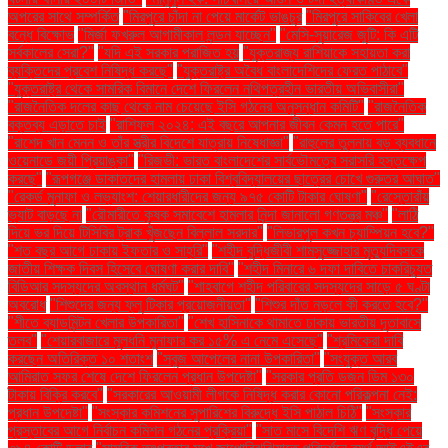
অপরের সাথে সম্পর্কিত
"মিরপুরে চাঁদা না পেয়ে মার্কেট ভাঙচুর
"মিরপুরে সাকিবের খেলা
বন্ধে বিক্ষোভ
"মির্জা ফখরুল আগামীকাল লন্ডন যাচ্ছেন"
"মেসি-সুয়ারেজ জুটি: কি এটি
সর্বকালের সেরা?"
"যদি এই সরকার পরাজিত হয়
"যুক্তরাজ্য রাশিয়াকে সহায়তা করা
ব্যক্তিদের প্রবেশ নিষিদ্ধ করছে"
"যুক্তরাষ্ট্র অবৈধ বাংলাদেশিদের ফেরত পাঠাবে"
"যুক্তরাষ্ট্র থেকে সামরিক বিমানে দেশে ফিরলেন নথিপত্রহীন ভারতীয় অভিবাসীরা"
"রাজনৈতিক দলের কাছ থেকে নাম চেয়েছে ইসি গঠনের অনুসন্ধান কমিটি"
"রাজনৈতিক
বক্তব্য এড়াতে চাই
"রাশিফল ২০২৪: এই বছরে আপনার জীবন কেমন হতে পারে"
"রাশেদ খান মেনন ও তাঁর স্ত্রীর বিদেশে যাত্রায় নিষেধাজ্ঞা"
"রাহুলের তুলনায় বড় ব্যবধানে
ওয়েনাডে জয়ী প্রিয়াঙ্কা"
"রিজভী: ভারত বাংলাদেশের সার্বভৌমত্বে সরাসরি হস্তক্ষেপ
করছে"
"রূপগঞ্জে ডাকাতদের হামলায় ঢাকা বিশ্ববিদ্যালয়ের ছাত্রের চোখে গুরুতর আঘাত"
"রেকর্ড মুনাফা ও লভ্যাংশ: শেয়ারধারীদের জন্য ৯৭৫ কোটি টাকার ঘোষণা"
"রেস্তোরাঁয়
ভ্যাট বাড়ছে না
"রৌমারীতে কৃষক সমাবেশে হামলার নিন্দা জানালো গণতন্ত্র মঞ্চ"
"লাঠি
দিয়ে ভর দিয়ে টিসিবির ট্রাক খুঁজছেন বিল্লাল সরদার"
"লিভারপুল কখন চ্যাম্পিয়ন হবে?"
"শত বছর আগে ঢাকায় ইফতার ও সাহ্‌রি"
"শহীদ বুদ্ধিজীবী শামসুজ্জোহার মৃত্যুদিবসকে
জাতীয় শিক্ষক দিবস হিসেবে ঘোষণা করার দাবি"
"শহীদ মিনারে ৬ দফা দাবিতে চাকরিচ্যুত
বিডিআর সদস্যদের অবস্থান ধর্মঘট"
"শাহবাগে শহীদ পরিবারের সদস্যদের সাড়ে ৫ ঘণ্টা
অবরোধ
"শিশুদের জন্য ফ্লু টিকার প্রয়োজনীয়তা"
"শিশুর দাঁত নড়লে কী করতে হবে?"
"শীতে ব্যাডমিন্টন খেলার উপকারিতা"
"শেখ হাসিনাকে থামাতে ঢাকায় ভারতীয় দূতাবাসে
তলব"
"শেয়ারবাজারে মূলধনি মুনাফার কর ১৫% এ নেমে এসেছে"
"শ্রমিকেরা দাবি
করছেন অতিরিক্ত ১০ শতাংশ
"সবুজ আপেলের নানা উপকারিতা"
"সংযুক্ত আরব
আমিরাত সফর শেষে দেশে ফিরলেন প্রধান উপদেষ্টা"
"সরকার প্রতি ডজন ডিম ১৩০
টাকায় বিক্রি করবে"
"সরকারের আওয়ামী লীগকে নিষিদ্ধ করার কোনো পরিকল্পনা নেই:
প্রধান উপদেষ্টা"
"সংস্কার কমিশনের সুপারিশের বিরুদ্ধে ইসি পাঠাল চিঠি"
"সংস্কার
প্রস্তাবের আগে নির্বাচন কমিশন গঠনের প্রক্রিয়া"
"সাত মাসে বিদেশি ঋণ বৃদ্ধি পেয়ে