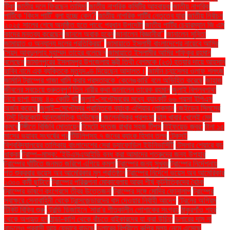
টিকা
জাতীয় দলে ফিরছেন তামিম!
জাতীয় নাগরিক কমিটির আহ্বায়ক
জাতীয় নাগরিক
পার্টিকে ‘কিংস পার্টি’ বলা হচ্ছে কেন?
জাতীয় নাগরিক পার্টির নেতৃত্বে যারা
জাতীয় নির্বাচন
২০২৫ সালের শেষে অনুষ্ঠিত হতে পারে: প্রধান উপদেষ্টা
জাতীয় পার্টির চেয়ারম্যান জি এম
কাদের মন্তব্য করেছেন
জানলে অবাক হবেন
জানালেন বিজ্ঞানীরা"
জানালেন সুনিতা
জামায়াত ও অন্যান্য দলের প্রতিক্রিয়া''
জামায়াতে ইসলামী বাংলাদেশের নায়েবে আমির
সৈয়দ আবদুল্লাহ মুহাম্মদ তাহের বলেছেন
জামায়াতে ইসলামীর আমির শফিকুর রহমান
বলেছেন
জামালপুরের ইসলামপুর উপজেলায় স্ত্রী তিথী বেগমকে (২৩) হত্যার দায়ে আহসান
হাবিব নামে এক ব্যক্তিকে মৃত্যুদণ্ড দিয়েছেন আদালত।
জার্মান চ্যান্সেলর ওলাফ শলৎজ
জার্মানি ট্রাম্পের গাজা খালি করার প্রস্তাবকে 'কেলেঙ্কারি' বলে অভিহিত করেছে
জাহাজ
জীবনের সবচেয়ে গুরুত্বপূর্ণ তিন নারীর কথা জানালেন তারেক রহমান
জুলাই বিপ্লবগাথা
নিয়ে ছাপা হচ্ছে ৪০ কোটি বই
জুলাই-সেপ্টেম্বরের মধ্যে ব্যাংকটি ৬৬ পয়সা ইপিএস
অর্জন করেছে
জুলাই–সেপ্টেম্বর প্রান্তিকে ব্যাংক এশিয়ার লোকসান
জেইডেন সিলসের
টেস্ট ক্রিকেটে আন্তর্জাতিক অভিষেক
জেলেনস্কির প্রশংসা
ঝাল খাবার খেলেই মেদ
কমবে
টঙ্গীতে বিজিবি মোতায়েন
টমেটো সতেজ রাখার সহজ টিপস
টাইফয়েড জ্বর:
টানা ১৫
মাসের ভয়াবহ সংঘর্ষের পর
টিউলিপসহ ৭ জনের ব্যাংক হিসাব তলব
টেকসই
বিশ্ববিদ্যালয়ের তালিকায় বাংলাদেশের সেরা ড্যাফোডিল ইউনিভার্সিটি
টেসলার শেয়ারে বড়
ধাক্কা
ট্রাম্প–মাস্ক: ‘ইউএসএআইডি বন্ধ করা আমাদের শত্রুদের জন্য উপহার
ট্রাম্পের ঘাঁটিতে জনমত জরিপে এগিয়ে কমলা
ট্রাম্পের জন্য সুখবর
ট্রাম্পের নির্দেশনায়
গত শুক্রবার ভয়েস অব আমেরিকার মূল প্রতিষ্ঠান
ট্রাম্পের নির্দেশে ভয়েস অব আমেরিকার
১৩০০ কর্মী ছুটিতে
ট্রাম্পের পরিকল্পনা মোকাবেলায় আরব শীর্ষ কূটনীতিকদের বৈঠক
ট্রাম্পের ভাষণে কংগ্রেসে তীব্র উত্তেজনা
ট্রাম্পের সঙ্গে মোদির ফোনালাপ
ট্রাম্পের
স্বাক্ষরে সেনাবাহিনী থেকে ট্রান্সজেন্ডারদের বাদ দেওয়ার নির্বাহী আদেশ
ট্রেনের অগ্রিম
টিকিট বিক্রি শুরু
ট্রেন্ডি ডিজাইনে 'সারা'র শীতকালীন পোশাকের সংগ্রহ
ঠাকুরগাঁও শহর
থেকে অপহৃত হন
ঠান্ডা-কাশি থেকে বাঁচতে বাইকারদের যা করা উচিত
ডলারের দাম না
বাড়লেও প্রবাসী আয় যেভাবে বাড়ছে
ডলারের বিপরীতে রুপির মূল্য নেমে এসেছে