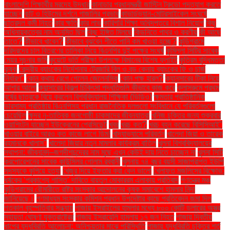
বাংলাদেশি শিক্ষার্থীর মরদেহ উদ্ধার
কানাডার প্রধানমন্ত্রী জাস্টিন ট্রুডো পদত্যাগ করতে
যাচ্ছেন
কান্ট ও হিউমের দর্শনে গাজালির প্রভাব
কাভার্ডভ্যান-মোটরসাইকেল সংঘর্ষে
ছাত্রদল কর্মী নিহত
কার ক্ষতি
কার লাভ
কারিগরি শিক্ষা অধিদপ্তরে বিশাল নিয়োগ
কিছু
অধিনায়কত্বের নাম অনুমিত ছিল
কিছু ইঙ্গিত মিলছে
কিডনিতে পাথর ও করণীয়
কী আছে
তাতে?
কীভাবে খাবেন?
কীভাবে বুঝবেন শীতে পানি কম খাওয়া হচ্ছে?
কুড়িগ্রামে
দরিদ্রদের চাল বিতরণের তালিকা নিয়ে বিএনপির দুই পক্ষের সংঘর্ষ
কুমিল্লা সিটির সাবেক
মেয়র সূচনার জমি
কুয়েটে ভর্তি পরীক্ষা উপলক্ষে বিমানের বিশেষ ফ্লাইট
কৃত্রিম বুদ্ধিমত্তা
কৃষক
কেন্দ্রীয় ব্যাংকের নির্দেশনায় ট্রেজারি বিল ও বন্ড কেনায় ব্যাংকের ফি ও চার্জ
নির্ধারণ"
কোন কথায় রেগে গেলেন জেলেনস্কি
কোন পক্ষ হারল?
ক্যানসারের টিকা নিয়ে
আশার আলো
ক্যান্সারের বিকল্প চিকিৎসা পদ্ধতিগুলি কীভাবে কাজ করে
ক্লাসরুমে প্রথম
বর্ষের ছাত্রকে বিয়ে করলেন বিশ্ববিদ্যালয় শিক্ষিকা (ভিডিও)
ক্ষমতার প্রাতিষ্ঠানিক
ভারসাম্য প্রতিষ্ঠায় বিএনপিসহ প্রধান রাজনৈতিক দলগুলো সংবিধানে যে পরিবর্তনগুলো
চেয়েছিল
ক্ষুদ্র নৃ-তাত্বিক জনগোষ্ঠী চাকমাদের জীবনযাত্রা
খনিজ চুক্তির জন্য শুক্রবার
ওয়াশিংটন যাচ্ছেন ইউক্রেনের প্রেসিডেন্ট
খবর
খরচ কত?
খরচ বহন করেছে বিসিসিআই"
খাওয়ার বাইরে আরও কত কাজে লাগে ডিম!
খাদ্যাভ্যাসে পরিবর্তন
খালেদা জিয়া ও তারেক
রহমানকে খালাস''
খালেদা জিয়ার নতুন মামলার কার্যক্রম বাতিল
খুলনা বিশ্ববিদ্যালয়ের
স্থাপনা: জীবনানন্দ–জগদীশচন্দ্রের নাম মুছে এখন কেউই দায় নিতে চাচ্ছেন না
খুলনা সিটি
করপোরেশনের সাবেক কাউন্সিলর গোলাম রব্বানী
খুলনায় ৭৪ বছর বয়সী সাজাপ্রাপ্ত ইউপি
সদস্যকে কুপিয়ে হত্যা
খেজুর দিয়ে ইফতার করা কেন ভালো
খেলাফত মজলিসের বিক্ষোভ:
ধর্ষকের ‘প্রকাশ্যে শাস্তি’ দাবিতে বায়তুল মোকাররম এলাকায় প্রতিবাদ
গণতন্ত্র মঞ্চ
কুড়িগ্রামের রৌমারীতে রাষ্ট্র সংস্কার আন্দোলনের কৃষক সমাবেশে হামলার নিন্দা
জানিয়েছে।
গণমাধ্যম সংস্কার কমিশন প্রধান উপদেষ্টার কাছে প্রতিবেদন জমা দিল
গতকাল বৃহস্পতিবার সন্ধ্যায়
গাজায় ইসরাইলের হামলার মধ্যে ৮০০ কোটি ডলারের অস্ত্র
সহায়তা ঘোষণা যুক্তরাষ্ট্রের
গাজায় ইসরায়েলি হামলায় ১৭ জন নিহত
গাজায় দ্বিতীয়
ধাপের যুদ্ধবিরতি আলোচনা: অনিশ্চয়তার মাঝে পরিস্থিতি
গাজায় যুদ্ধবিরতি চুক্তির শর্ত