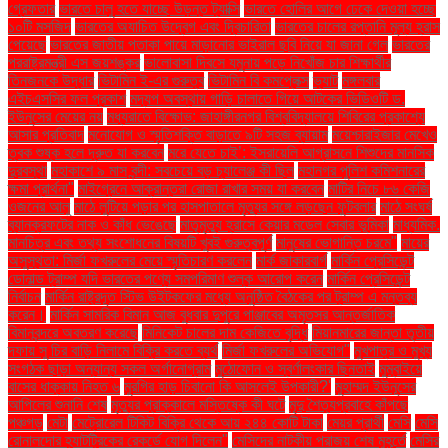
গ্রেফতার
ভারতে চালু হতে যাচ্ছে উড়ন্ত ট্যাক্সি
ভারতে হোলির আগে ঢেকে দেওয়া হচ্ছে
১০টি মসজিদ
ভারতের অযাচিত উদ্বেগ এবং দ্বিচারিতা
ভারতের চালের রপ্তানি মূল্য হ্রাস
পেয়েছে
ভারতের জাতীয় পতাকা পায়ে মাড়ানোর ভাইরাল ছবি নিয়ে যা জানা গেল
ভারতের
পররাষ্ট্রমন্ত্রী এস জয়শঙ্কর
ভালোবাসা দিবসে যমুনায় পড়ে নিখোঁজ চার শিক্ষার্থীর
তিনজনকে উদ্ধার
ভিটামিন ই-এর গুরুত্ব
ভিটামিন বি কমপ্লেক্স
ভ্যাট
মঙ্গলবার
এইচএসসির ফল প্রকাশ
মদ্যপ অবস্থায় গাড়ি চালাতে গিয়ে আটকের ভিডিওটি ড.
ইউনূসের মেয়ের নয়
মধ্যরাতে বিক্ষোভ: জাহাঙ্গীরনগর বিশ্ববিদ্যালয়ে শিবিরের প্রকাশ্যে
আসার প্রতিবাদ
মনোযোগ ও স্মৃতিশক্তি বাড়াতে ৯টি সহজ ব্যায়াম
ময়েশ্চারাইজার মেখেও
ত্বক শুষ্ক হলে দ্রুত যা করবেন
মরে যেতে চাই’: ইসরায়েলি আগ্রাসনে শিশুদের মানসিক
দুরবস্থা
মহাকাশে ৯ মাস বন্দী: সবচেয়ে বড় চ্যালেঞ্জ কী ছিল
মহানগর পুলিশ কমিশনারের
ক্ষমা প্রার্থনা"
মাইগ্রেনে আক্রান্তরা রোজা রাখার সময় যা করবেন
মাটির নিচে ৮৬ কেজি
ওজনের আলু
মাঠে লুটিয়ে পড়ার পর হাসপাতালে মৃত্যুর সঙ্গে লড়ছেন ফুটবলার
মাঠে সংঘর্ষ
ব্যানক্রফটের নাক ও কাঁধ ভেঙেছে
মাতৃমৃত্যু হ্রাসে কেয়ার মডেল সেবার ভূমিকা
মাধ্যমিক.
মানচিত্র এবং তথ্য সংশোধনের বিষয়টি খুবই গুরুত্বপূর্ণ
মানুষের ভোগান্তি চরমে"
মায়ের
অসুস্থতা: মির্জা ফখরুলের মেয়ে স্মৃতিচারণ করলেন
মার্ক জাকারবার্গ
মার্কিন প্রেসিডেন্ট
ডোনাল্ড ট্রাম্প যদি ভারতের পণ্যে সমপরিমাণ শুল্ক আরোপ করেন
মার্কিন প্রেসিডেন্ট
নির্বাচন
মার্কিন রাষ্ট্রদূত স্টিভ উইটকফের মধ্যে অনুষ্ঠিত বৈঠকের পর ট্রাম্প এ মন্তব্য
করেন।
মার্কিন সামরিক বিমান আজ বুধবার দুপুরে পাঞ্জাবের অমৃতসর আন্তর্জাতিক
বিমানবন্দরে অবতরণ করেছে
মিনিকেট চালের দাম কেজিতে বৃদ্ধি
মিয়ানমারের জান্তা তৃতীয়
দফায় সু চির বাড়ি নিলামে বিক্রি করতে ব্যর্থ
মির্জা ফখরুলের অভিযোগ"
মুখপাত্র ও মুখ্য
সংগঠক ছাড়া অন্যান্য সকল অর্গানোগ্রাম
মুঠোফোন ও স্বর্ণালংকার ছিনতাই
মুম্বাইয়ে
বাসের ধাক্কায় নিহত ৬
মুরগির হাড় চিবানো কি আসলেই উপকারী?'
মুহাম্মদ ইউনূসের
আপিলের শুনানি শেষ
মৃত্যুর প্রাক্কালে মস্তিষ্কে কী ঘটে
মৃদু শৈত্যপ্রবাহে কাঁপছে
পঞ্চগড়
মেটা
মেট্রোরেল টিকিট বিক্রি থেকে আয় ২৪৪ কোটি টাকা
মেয়র প্রার্থী
মেসি
মেসি
রোনালদোর হ্যাটট্রিকের রেকর্ডে যোগ দিলেন"
মেসিদের নাটকীয় পরাজয় শেষ মুহূর্তে
মেসির