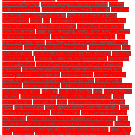
ইতিহাসের সর্বনিম্ন স্তরে
ডাইনোসর পুনরুদ্ধারের চেষ্টা করছেন বিজ্ঞানীরা
ডায়াবেটিস
রোগীদের আতঙ্কের কারণ
ডায়াবেটিস রোগীদের জন্য উপকারী সজনে ডাঁটা
ডায়াবেটিসের
৪টি লক্ষণ যা কেবল নারীদের মধ্যে দেখা যায়
ডালিম খাওয়ার অসংখ্য উপকারিতা
ডিএসসিসি নির্বাচন
ডিপসিক
ডেঙ্গু
ডেঙ্গু হওয়ার কারণ এবং তার হাত থেকে বাঁচার উপায়
ডেভেলপমেন্ট পার্টি পেল নির্বাচন কমিশনের নিবন্ধন"
ডেসটিনি-ইভ্যালি সহ এমএলএম
ব্যবসা নিয়ে সতর্কবার্তা
ডোনাল্ড ট্রাম্প যুক্তরাষ্ট্রের কেন্দ্রীয় গোয়েন্দা সংস্থা (এফবিআই)
ড্রোনের মাধ্যমে নজরদারি চলছে
ঢাকা আন্তর্জাতিক ম্যারাথন-২০২৫ অনুষ্ঠিত
ঢাকায়
ছিনতাই ও ডাকাতির প্রবণতা
ঢাকায় নিযুক্ত জাতিসংঘের আবাসিক সমন্বয়কারী গোয়েন
লুইস বলেছেন
ঢাকায় হাঁটার গতি এখন গাড়ির চেয়েও বেশি''
ঢাকার পাইকারি বাজার'
ঢাকার
বাতাস ‘অস্বাস্থ্যকর’
ঢাবি উপাচার্যের দুঃখ প্রকাশ অনাকাঙ্ক্ষিত ঘটনার জন্য
তবুও শ্রোতা
হীন বাংলাদেশ বেতার”
তবে আমরাও পরাজিত হব: মাহমুদুর রহমান মান্না"
তরুণ ট্রাম্পের
চরিত্রে দুর্দান্ত স্ট্যান
তরুণ-তরুণীদের অঙ্গ-প্রত্যঙ্গের ক্ষতির প্রবণতা বৃদ্ধি করছে
অ্যালকোহল
তরুণদের নতুন রাজনৈতিক দলের প্রতিষ্ঠাকালীন কমিটির সদস্য সংখ্যা
এখনও চূড়ান্ত হয়নি। তবে জানা গেছে
তা অব্যাহত রয়েছে।
তাজা ফল আমদানিতে
সম্পূরক শুল্ক ৩০ শতাংশ থেকে কমিয়ে ২৫ শতাংশ করা হয়েছে
তাঁদের জন্য আগে
স্ক্রিনিং জরুরি
তাপমাত্রা ৯ ডিগ্রির ঘরে
তাপমাত্রা বৃদ্ধি উদ্ভিদের কার্বন শোষণ বন্ধ করে
দিতে পারে - নতুন গবেষণা
তামিল নাড়ু
তার জন্য আমি দুঃখিত'
তারকা
তারুণ্যের শক্তিতে
‘সব সম্ভব’
তাহসানের কারণেই রোজা ও তার প্রেমিকের ব্রেকআপ হয়েছিল
তিব্বতে
শক্তিশালী ভূমিকম্প
তীব্র হচ্ছে শীত
তুরস্ক
তুরস্কের সরকার থেকে ইস্তানবুলে ফ্রি
ইফতার
তুলসী গ্যাবার্ড বলেন
তৃতীয় প্রান্তিকে ইউসিবির শেয়ারপ্রতি আয় বৃদ্ধি"
তৃতীয়
বিয়ে নিয়ে মুখ খুললেন শাকিব খান
তেঁতুলিয়ায় ৮ ডিগ্রি
ত্বক ও চুল ভালো রাখতে খেতে
হবে যেসব খাবার
ত্রিশের আগে ভেঙে গেল এ আর রহমান ও সায়রা বানুর সংসার
ৎস্য ও
প্রাণিসম্পদ উপদেষ্টা ফরিদা আখতার সম্প্রতি ফেসবুকে যে পোস্টটি দিয়েছেন
থাইল্যান্ডে
৬ মাস ধরে নিখোঁজ বাংলাদেশি যুবক থাই নারীর সঙ্গে হোটেলে পাওয়া গেল!
থাকছে ‘জুলাই
চত্বর’
দশরথ রঙ্গশালা
দিনাজপুরে বিএনপির মিছিলে ককটেল হামলার ঘটনায় আওয়ামী লীগ