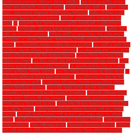
বিশ্ববিদ্যালয় ক্যাম্পাসে শান্তিপূর্ণ পরিবেশ প্রতিষ্ঠিত’
‘জয় বাংলা’কে জাতীয় স্লোগান
ঘোষণা করে হাইকোর্টের দেওয়া রায় স্থগিত
‘জাতীয় দলে আর খেলছি না’
‘ট্রাম্প একজন
উন্মাদ’: গাজা দখলের পরিকল্পনায় ফিলিস্তিনিদের প্রতিক্রিয়া
‘নির্বাচন বিলম্বিত হওয়ার
সংস্কারের বিরুদ্ধে বিএনপি’র অবস্থান’
‘পাঠান টু’ এর চিত্রনাট্য শাহরুখের মন জয়
করেছে
‘মা
‘মুনাফেকি’ নিয়ে রিজভীর মন্তব্য জাতীয় ঐক্যবিরোধী ও দুরভিসন্ধিপূর্ণ:
জামায়াত"
‘যুদ্ধবিরোধী’ রবীন্দ্রনাথ ঠাকুরের কাছে এক ইংরেজ মায়ের চিঠি
‘রোহিত শর্মা -
মোটা এবং গড়পড়তা খেলোয়াড়’
‘শিবিরের কমিটি’তে থাকার বিষয়ে পূজা চেরির বক্তব্য
"‘গণপরিষদ’ ও ‘সেকেন্ড রিপাবলিক’: জামায়াতসহ ইসলামী দলগুলোর মতভিন্নতা সামনে
আসছে"
"১০ কিলোমিটার ব্যবধানে সবজির দাম ৩-৪ গুণ বৃদ্ধি"
"১০ কোটি ও এমপি পদের
প্রলোভন: নুরুলের অভিযোগ মিথ্যা দাবি সামান্তার"
"১৫ বছরে বিচার ছাড়া ১৯২৬ জনের
হত্যার অভিযোগ আওয়ামী লীগ সরকারের বিরুদ্ধে"
"১৮তম শিক্ষক নিবন্ধনের লিখিত
পরীক্ষার ফল প্রকাশ
"১৯ দিনে প্রবাসী আয় দুই বিলিয়ন ডলার অতিক্রম করেছে"
"২৭টি
ব্যাগসহ অস্ট্রেলিয়া সফরে ভারতীয় ক্রিকেটার
"৪ নভেম্বর সংবিধান দিবস ও ৭ মার্চের
গুরুত্ব অস্বীকার: সিপিবির অভিমত"
"৬৭ দিন সাগরে ভেসে থাকার পর জীবিত উদ্ধার
"৭
বদলি নিয়ে ব্রাজিল কি ফিফার নিয়ম ভঙ্গ করেছে?"
"৭০ মাইল দূরে ৪০ বছর পর খুঁজে
পাওয়া গেল হারানো আংটি"
"৮ দবি নিয়ে কবি নজরুল বিশ্ববিদ্যালয়ের মিডিয়া স্টাডিজ
বিভাগে শিক্ষার্থীদের আন্দোলন"
"অন্তর্বর্তী সরকার যথাযথ পদক্ষেপ গ্রহণে ব্যর্থ
"অপরাজিতা ফুলের চায়ে পাবেন ৬টি অসাধারণ উপকারিতা"
"অভিবাসী পরিবারের সন্তান
কমলার সামনে ইতিহাস সৃষ্টি করার সম্ভাবনা"
"অমুক ব্যবসায়ীর রাজনৈতিক দলের সঙ্গে
সম্পর্ক: কেন এ বিষয়ে লেখা হয় না?"
"অযথা সময় নষ্ট করে সরকারে থাকার কোনো ইচ্ছা
নেই: আসিফ নজরুল"
"আইনশৃঙ্খলা পরিস্থিতি সন্ধ্যার পর থেকে স্পষ্ট হবে: স্বরাষ্ট্র
উপদেষ্টা"
"আওয়ামী লীগের অবস্থান স্পষ্ট না করলে যমুনা ঘেরাও করবে গণ অধিকার
পরিষদ"
"আগামীকাল নির্বাচন কমিশনে বৈঠকে যাবে জামায়াতে ইসলামী"
"আজ রাতে ঢাকায়
আসছেন সাকিব?"
"আজ লক্ষ্মীপূজার উৎসব"
"আজহারুল ইসলামকে মুক্তি দিন
"আমাদের
কথা কেউ ভাবছে না: মার্কিন নির্বাচনের প্রেক্ষাপটে পশ্চিম তীরের বাসিন্দাদের অনুভূতি"