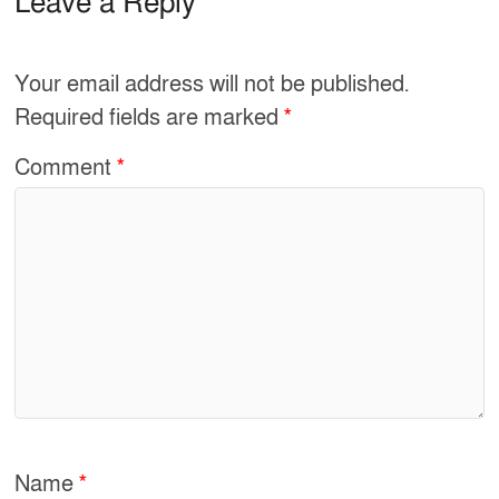
e
e
Leave a Reply
b
o
Your email address will not be published.
o
Required fields are marked
*
k
Comment
*
Name
*