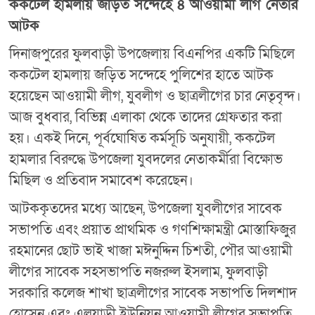
ককটেল হামলায় জড়িত সন্দেহে ৪ আওয়ামী লীগ নেতার
আটক
দিনাজপুরের ফুলবাড়ী উপজেলায় বিএনপির একটি মিছিলে
ককটেল হামলায় জড়িত সন্দেহে পুলিশের হাতে আটক
হয়েছেন আওয়ামী লীগ, যুবলীগ ও ছাত্রলীগের চার নেতৃবৃন্দ।
আজ বুধবার, বিভিন্ন এলাকা থেকে তাদের গ্রেফতার করা
হয়। একই দিনে, পূর্বঘোষিত কর্মসূচি অনুযায়ী, ককটেল
হামলার বিরুদ্ধে উপজেলা যুবদলের নেতাকর্মীরা বিক্ষোভ
মিছিল ও প্রতিবাদ সমাবেশ করেছেন।
আটককৃতদের মধ্যে আছেন, উপজেলা যুবলীগের সাবেক
সভাপতি এবং প্রয়াত প্রাথমিক ও গণশিক্ষামন্ত্রী মোস্তাফিজুর
রহমানের ছোট ভাই খাজা মঈনুদ্দিন চিশতী, পৌর আওয়ামী
লীগের সাবেক সহসভাপতি নজরুল ইসলাম, ফুলবাড়ী
সরকারি কলেজ শাখা ছাত্রলীগের সাবেক সভাপতি দিলশাদ
হোসেন এবং এলুয়াড়ী ইউনিয়ন আওয়ামী লীগের সভাপতি