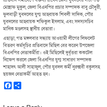
প্রতিবাদ সমাবেশে বক্তব্য রাখেন জেলা যুবদলের সভাপতি
মোন্নাফ মুকুল, জেলা বিএনপির প্রচার সম্পাদক বাবু চৌধুরী,
ফুলবাড়ী যুবদলের যুগ্ম আহ্বায়ক শিবলী সাদিক, পৌর
যুবদলের আহ্বায়ক শফিকুল ইসলাম, এবং সদস্যসচিব
মানিক মণ্ডলসহ স্থানীয় নেতারা।
এছাড়া, গত মঙ্গলবার সন্ধ্যায় আওয়ামী লীগের লিফলেট
বিতরণ কর্মসূচির প্রতিবাদে মিছিল বের করেন উপজেলা
বিএনপির নেতাকর্মীরা। ওই মিছিলেই দুর্বৃত্তরা ককটেল
নিক্ষেপ করলে জেলা বিএনপির যুগ্ম সাধারণ সম্পাদক
শাহাদৎ আলী সাহাজুল, পৌর যুবদল কর্মী নুরুন্নবী বকুলসহ
ছয়জন নেতাকর্মী আহত হন।
F
S
a
h
c
ar