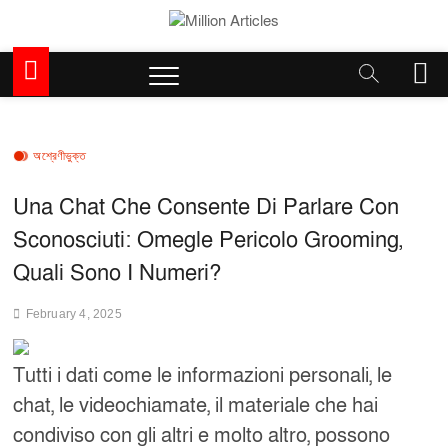
Skip
to
Million Articles
content
M
e
n
u
B
অশ্রেণীভুক্ত
u
t
Una Chat Che Consente Di Parlare Con
t
Sconosciuti: Omegle Pericolo Grooming,
o
n
Quali Sono I Numeri?
February 4, 2025
Tutti i dati come le informazioni personali, le
chat, le videochiamate, il materiale che hai
condiviso con gli altri e molto altro, possono