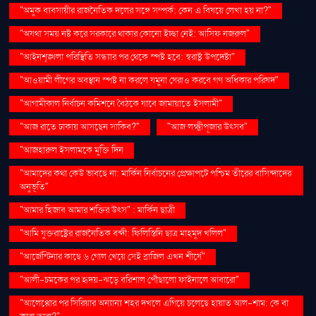
"অমুক ব্যবসায়ীর রাজনৈতিক দলের সঙ্গে সম্পর্ক: কেন এ বিষয়ে লেখা হয় না?"
"অযথা সময় নষ্ট করে সরকারে থাকার কোনো ইচ্ছা নেই: আসিফ নজরুল"
"আইনশৃঙ্খলা পরিস্থিতি সন্ধ্যার পর থেকে স্পষ্ট হবে: স্বরাষ্ট্র উপদেষ্টা"
"আওয়ামী লীগের অবস্থান স্পষ্ট না করলে যমুনা ঘেরাও করবে গণ অধিকার পরিষদ"
"আগামীকাল নির্বাচন কমিশনে বৈঠকে যাবে জামায়াতে ইসলামী"
"আজ রাতে ঢাকায় আসছেন সাকিব?"
"আজ লক্ষ্মীপূজার উৎসব"
"আজহারুল ইসলামকে মুক্তি দিন
"আমাদের কথা কেউ ভাবছে না: মার্কিন নির্বাচনের প্রেক্ষাপটে পশ্চিম তীরের বাসিন্দাদের
অনুভূতি"
"আমার হিজাব আমার শক্তির উৎস" : মার্কিন ছাত্রী
"আমি যুক্তরাষ্ট্রের রাজনৈতিক বন্দী: ফিলিস্তিনি ছাত্র মাহমুদ খলিল"
"আর্জেন্টিনার কাছে ৬ গোল খেয়ে সেই ব্রাজিল এখন শীর্ষে"
"আলী-চমকের পর হৃদয়-ঝড়ে বরিশাল পৌঁছালো ফাইনালে আবারো"
"আলেপ্পোর পর সিরিয়ার অন্যান্য শহর দখলে এগিয়ে চলেছে হায়াত আল-শাম: কে বা