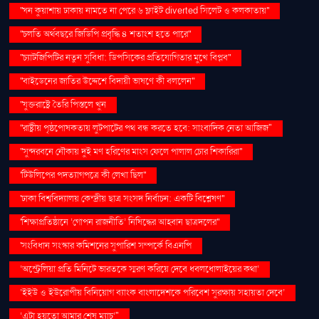
''ঘন কুয়াশায় ঢাকায় নামতে না পেরে ৬ ফ্লাইট diverted সিলেট ও কলকাতায়''
''চলতি অর্থবছরে জিডিপি প্রবৃদ্ধি ৪ শতাংশ হতে পারে''
''চ্যাটজিপিটির নতুন সুবিধা: ডিপসিকের প্রতিযোগিতার মুখে বিপ্লব''
''বাইডেনের জাতির উদ্দেশে বিদায়ী ভাষণে কী বললেন''
''যুক্তরাষ্ট্রে তৈরি পিস্তলে খুন
''রাষ্ট্রীয় পৃষ্ঠপোষকতায় লুটপাটের পথ বন্ধ করতে হবে: সাংবাদিক নেতা আজিজ"
''সুন্দরবনে নৌকায় দুই মণ হরিণের মাংস ফেলে পালাল চোর শিকারিরা''
'টিউলিপের পদত্যাগপত্রে কী লেখা ছিল''
'ঢাকা বিশ্ববিদ্যালয় কেন্দ্রীয় ছাত্র সংসদ নির্বাচন: একটি বিশ্লেষণ''
'শিক্ষাপ্রতিষ্ঠানে ‘গোপন রাজনীতি’ নিষিদ্ধের আহ্বান ছাত্রদলের''
'সংবিধান সংস্কার কমিশনের সুপারিশ সম্পর্কে বিএনপি
‘অস্ট্রেলিয়া প্রতি মিনিটে ভারতকে স্মরণ করিয়ে দেবে ধবলধোলাইয়ের কথা’
‘ইইউ ও ইউরোপীয় বিনিয়োগ ব্যাংক বাংলাদেশকে পরিবেশ সুরক্ষায় সহায়তা দেবে’
‘এটা হয়তো আমার শেষ ম্যাচ’"