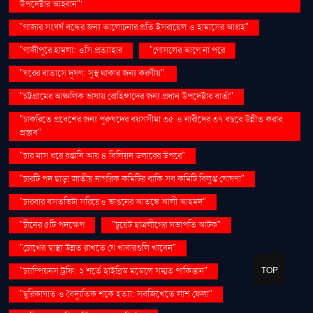
উপদেষ্টার আহ্বান"'
"গাজার সংঘর্ষ বন্ধের জন্য আলোচনার প্রতি ইসরায়েল ও হামাসের আগ্রহ"
"গাজীপুরে হামলা: ওসি প্রত্যাহার
"গোসলের আগে না পরে
"ঘরের বাতাসে দূষণ: সুস্থ থাকার জন্য করণীয়".
"চট্টগ্রামের আঞ্চলিক ভাষায় রোহিঙ্গাদের জন্য প্রধান উপদেষ্টার বার্তা"
"চাকরিতে প্রবেশের জন্য পুরুষদের বয়সসীমা ৩৫ ও নারীদের ৩৭ বছরে উন্নীত করার
প্রস্তাব"
"চার মাস ধরে রপ্তানি আয় ৪ বিলিয়ন ডলারের উপরে"
"চারটি পদ ছাড়া জাতীয় নাগরিক কমিটির বাকি সব কমিটি বিলুপ্ত ঘোষণা"
"চারবার বসতভিটা সরিয়েও ভাঙনের আতঙ্কে আলী আহমদ"
"চীনের ৫টি পদক্ষেপ
"চুয়েট ছাত্রলীগের সভাপতি আটক"
"চোখের স্বাস্থ্য উন্নত রাখতে যে খাবারগুলি খাবেন"
TOP
"চ্যাম্পিয়নস ট্রফি: ২ শর্তে হাইব্রিড মডেলে সম্মত পাকিস্তান"
"ছুরিকাঘাত ও বৈদ্যুতিক শকে হত্যা: সবজিখেতে লাশ ফেলা"