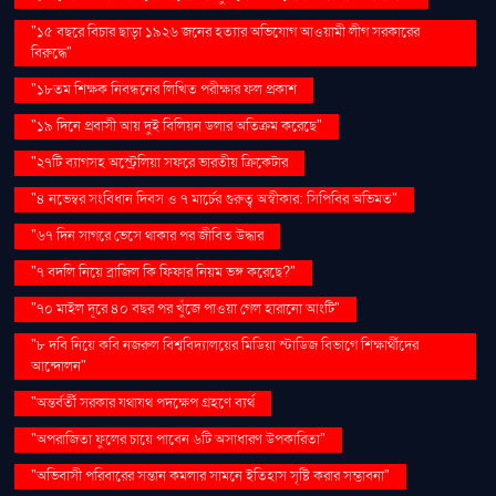
"১৫ বছরে বিচার ছাড়া ১৯২৬ জনের হত্যার অভিযোগ আওয়ামী লীগ সরকারের
বিরুদ্ধে"
"১৮তম শিক্ষক নিবন্ধনের লিখিত পরীক্ষার ফল প্রকাশ
"১৯ দিনে প্রবাসী আয় দুই বিলিয়ন ডলার অতিক্রম করেছে"
"২৭টি ব্যাগসহ অস্ট্রেলিয়া সফরে ভারতীয় ক্রিকেটার
"৪ নভেম্বর সংবিধান দিবস ও ৭ মার্চের গুরুত্ব অস্বীকার: সিপিবির অভিমত"
"৬৭ দিন সাগরে ভেসে থাকার পর জীবিত উদ্ধার
"৭ বদলি নিয়ে ব্রাজিল কি ফিফার নিয়ম ভঙ্গ করেছে?"
"৭০ মাইল দূরে ৪০ বছর পর খুঁজে পাওয়া গেল হারানো আংটি"
"৮ দবি নিয়ে কবি নজরুল বিশ্ববিদ্যালয়ের মিডিয়া স্টাডিজ বিভাগে শিক্ষার্থীদের
আন্দোলন"
"অন্তর্বর্তী সরকার যথাযথ পদক্ষেপ গ্রহণে ব্যর্থ
"অপরাজিতা ফুলের চায়ে পাবেন ৬টি অসাধারণ উপকারিতা"
"অভিবাসী পরিবারের সন্তান কমলার সামনে ইতিহাস সৃষ্টি করার সম্ভাবনা"