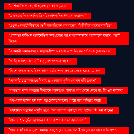
"এশিয়াটিক ল্যাবরেটরিজের মুনাফা কমেছে"
"এসঅ্যান্ডপি আদানির তিনটি কোম্পানির ঋণমান কমালো"
"এহুদ ওলমার্ট কীভাবে তৈরি করেছিলেন ইসরায়েল-ফিলিস্তিন রাষ্ট্রের মানচিত্র"
"ঐকমত্য কমিশন রাজনৈতিক দলগুলোর সাথে আলাদাভাবে আলোচনা করবে: আলী
রীয়াজ"
"ওসমানী বিমানবন্দরে অগ্নিনির্বাপণ মহড়ায় অংশ নিলেন বেবিচক চেয়ারম্যান"
"কাউকে বিশৃঙ্খলা সৃষ্টির সুযোগ দেওয়া যাবে না
"কিশোরগঞ্জে ভাঙারি দোকানে মর্টার শেল দেখতে পেয়ে ৯৯৯-এ কল
"কেনেডি হত্যাকাণ্ডের বিষয়ে ৮০ হাজার পৃষ্ঠার গোপন নথি প্রকাশ"
"ক্ষমতায় থাকা অবস্থায় নির্বাচনে অংশগ্রহণ জনগণ আর মেনে নেবে না: জি এম কাদের"
"গণ–অভ্যুত্থানের ছয় মাস পর ছেলের মরদেহ পেয়ে মা'র অবিরত কান্না"
"গণমাধ্যম সরকার অখুশি হবে এমন সংবাদ প্রকাশে ভয় পাচ্ছে: জি এম কাদের"
"গাজায় ২ মার্চের পর খাদ্য সহায়তা প্রবাহ বন্ধ: জাতিসংঘ"
"গাজায় অবৈধ আদেশ অমান্য করতে সেনাদের প্রতি ইসরায়েলের সাবেক নিরাপত্তা