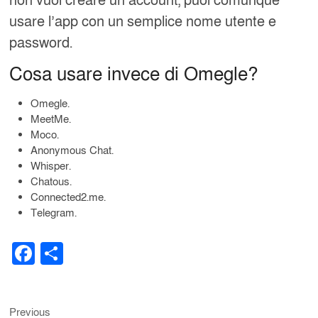
non vuoi creare un account, puoi comunque
usare l’app con un semplice nome utente e
password.
Cosa usare invece di Omegle?
Omegle.
MeetMe.
Moco.
Anonymous Chat.
Whisper.
Chatous.
Connected2.me.
Telegram.
F
S
a
h
c
ar
Previous
Post
Previous