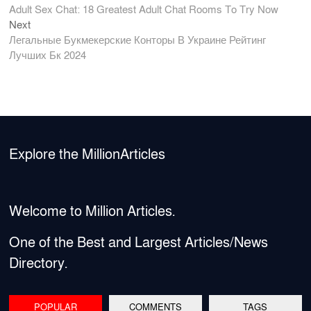
e
e
post:
Adult Sex Chat: 18 Greatest Adult Chat Rooms To Try Now
b
navigation
Next
Next
post:
Легальные Букмекерские Конторы В Украине Рейтинг
o
Лучших Бк 2024
o
k
Explore the MillionArticles
Welcome to Million Articles.
One of the Best and Largest Articles/News
Directory.
POPULAR
COMMENTS
TAGS