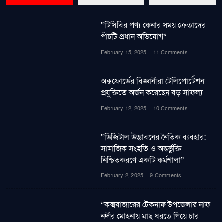
“টিসিবির পণ্য কেনার সময় ক্রেতাদের
পাঁচটি প্রধান অভিযোগ”
February 15, 2025
11 Comments
অক্সফোর্ডের বিজ্ঞানীরা টেলিপোর্টেশন
প্রযুক্তিতে অর্জন করেছেন বড় সাফল্য
February 12, 2025
10 Comments
“ডিজিটাল উদ্ভাবনের নৈতিক ব্যবহার:
সামাজিক সংহতি ও অন্তর্ভুক্তি
নিশ্চিতকরণে একটি কর্মশালা”
February 2, 2025
9 Comments
”কক্সবাজারের টেকনাফ উপজেলার নাফ
নদীর মোহনায় মাছ ধরতে গিয়ে চার