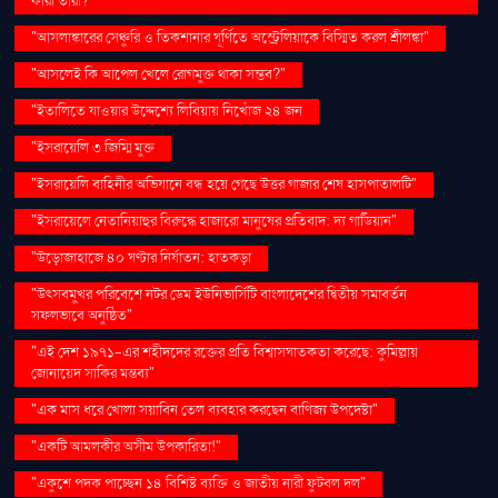
কারা তারা?"
"আসলাঙ্কারের সেঞ্চুরি ও তিকশানার ঘূর্ণিতে অস্ট্রেলিয়াকে বিস্মিত করল শ্রীলঙ্কা"
"আসলেই কি আপেল খেলে রোগমুক্ত থাকা সম্ভব?"
"ইতালিতে যাওয়ার উদ্দেশ্যে লিবিয়ায় নিখোঁজ ২৪ জন
"ইসরায়েলি ৩ জিম্মি মুক্ত
"ইসরায়েলি বাহিনীর অভিযানে বন্ধ হয়ে গেছে উত্তর গাজার শেষ হাসপাতালটি"
"ইসরায়েলে নেতানিয়াহুর বিরুদ্ধে হাজারো মানুষের প্রতিবাদ: দ্য গার্ডিয়ান"
"উড়োজাহাজে ৪০ ঘণ্টার নির্যাতন: হাতকড়া
"উৎসবমুখর পরিবেশে নটর ডেম ইউনিভার্সিটি বাংলাদেশের দ্বিতীয় সমাবর্তন
সফলভাবে অনুষ্ঠিত"
"এই দেশ ১৯৭১-এর শহীদদের রক্তের প্রতি বিশ্বাসঘাতকতা করেছে: কুমিল্লায়
জোনায়েদ সাকির মন্তব্য"
"এক মাস ধরে খোলা সয়াবিন তেল ব্যবহার করছেন বাণিজ্য উপদেষ্টা"
"একটি আমলকীর অসীম উপকারিতা!"
"একুশে পদক পাচ্ছেন ১৪ বিশিষ্ট ব্যক্তি ও জাতীয় নারী ফুটবল দল"