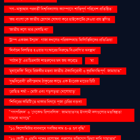
‘গণ–অভ্যুত্থান পরবর্তী বিশ্ববিদ্যালয় ক্যাম্পাসে শান্তিপূর্ণ পরিবেশ প্রতিষ্ঠিত’
‘জয় বাংলা’কে জাতীয় স্লোগান ঘোষণা করে হাইকোর্টের দেওয়া রায় স্থগিত
‘জাতীয় দলে আর খেলছি না’
‘ট্রাম্প একজন উন্মাদ’: গাজা দখলের পরিকল্পনায় ফিলিস্তিনিদের প্রতিক্রিয়া
‘নির্বাচন বিলম্বিত হওয়ার সংস্কারের বিরুদ্ধে বিএনপি’র অবস্থান’
‘পাঠান টু’ এর চিত্রনাট্য শাহরুখের মন জয় করেছে
‘মা
‘মুনাফেকি’ নিয়ে রিজভীর মন্তব্য জাতীয় ঐক্যবিরোধী ও দুরভিসন্ধিপূর্ণ: জামায়াত"
‘যুদ্ধবিরোধী’ রবীন্দ্রনাথ ঠাকুরের কাছে এক ইংরেজ মায়ের চিঠি
‘রোহিত শর্মা - মোটা এবং গড়পড়তা খেলোয়াড়’
‘শিবিরের কমিটি’তে থাকার বিষয়ে পূজা চেরির বক্তব্য
"‘গণপরিষদ’ ও ‘সেকেন্ড রিপাবলিক’: জামায়াতসহ ইসলামী দলগুলোর মতভিন্নতা
সামনে আসছে"
"১০ কিলোমিটার ব্যবধানে সবজির দাম ৩-৪ গুণ বৃদ্ধি"
"১০ কোটি ও এমপি পদের প্রলোভন: নুরুলের অভিযোগ মিথ্যা দাবি সামান্তার"