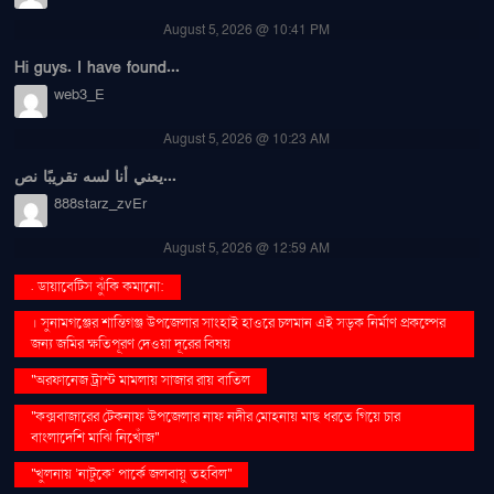
August 5, 2026 @ 10:41 PM
Hi guys. I have found...
web3_E
August 5, 2026 @ 10:23 AM
يعني أنا لسه تقريبًا نص...
888starz_zvEr
August 5, 2026 @ 12:59 AM
. ডায়াবেটিস ঝুঁকি কমানো:
। সুনামগঞ্জের শান্তিগঞ্জ উপজেলার সাংহাই হাওরে চলমান এই সড়ক নির্মাণ প্রকল্পের
জন্য জমির ক্ষতিপূরণ দেওয়া দূরের বিষয়
''অরফানেজ ট্রাস্ট মামলায় সাজার রায় বাতিল
''কক্সবাজারের টেকনাফ উপজেলার নাফ নদীর মোহনায় মাছ ধরতে গিয়ে চার
বাংলাদেশি মাঝি নিখোঁজ''
''খুলনায় ‘নাটুকে’ পার্কে জলবায়ু তহবিল''