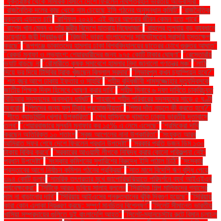
"যুক্তরাষ্ট্র থেকে সামরিক বিমানে দেশে ফিরলেন নথিপত্রহীন ভারতীয় অভিবাসীরা"
"রাজনৈতিক দলের কাছ থেকে নাম চেয়েছে ইসি গঠনের অনুসন্ধান কমিটি"
"রাজনৈতিক
বক্তব্য এড়াতে চাই
"রাশিফল ২০২৪: এই বছরে আপনার জীবন কেমন হতে পারে"
"রাশেদ খান মেনন ও তাঁর স্ত্রীর বিদেশে যাত্রায় নিষেধাজ্ঞা"
"রাহুলের তুলনায় বড় ব্যবধানে
ওয়েনাডে জয়ী প্রিয়াঙ্কা"
"রিজভী: ভারত বাংলাদেশের সার্বভৌমত্বে সরাসরি হস্তক্ষেপ
করছে"
"রূপগঞ্জে ডাকাতদের হামলায় ঢাকা বিশ্ববিদ্যালয়ের ছাত্রের চোখে গুরুতর আঘাত"
"রেকর্ড মুনাফা ও লভ্যাংশ: শেয়ারধারীদের জন্য ৯৭৫ কোটি টাকার ঘোষণা"
"রেস্তোরাঁয়
ভ্যাট বাড়ছে না
"রৌমারীতে কৃষক সমাবেশে হামলার নিন্দা জানালো গণতন্ত্র মঞ্চ"
"লাঠি
দিয়ে ভর দিয়ে টিসিবির ট্রাক খুঁজছেন বিল্লাল সরদার"
"লিভারপুল কখন চ্যাম্পিয়ন হবে?"
"শত বছর আগে ঢাকায় ইফতার ও সাহ্‌রি"
"শহীদ বুদ্ধিজীবী শামসুজ্জোহার মৃত্যুদিবসকে
জাতীয় শিক্ষক দিবস হিসেবে ঘোষণা করার দাবি"
"শহীদ মিনারে ৬ দফা দাবিতে চাকরিচ্যুত
বিডিআর সদস্যদের অবস্থান ধর্মঘট"
"শাহবাগে শহীদ পরিবারের সদস্যদের সাড়ে ৫ ঘণ্টা
অবরোধ
"শিশুদের জন্য ফ্লু টিকার প্রয়োজনীয়তা"
"শিশুর দাঁত নড়লে কী করতে হবে?"
"শীতে ব্যাডমিন্টন খেলার উপকারিতা"
"শেখ হাসিনাকে থামাতে ঢাকায় ভারতীয় দূতাবাসে
তলব"
"শেয়ারবাজারে মূলধনি মুনাফার কর ১৫% এ নেমে এসেছে"
"শ্রমিকেরা দাবি
করছেন অতিরিক্ত ১০ শতাংশ
"সবুজ আপেলের নানা উপকারিতা"
"সংযুক্ত আরব
আমিরাত সফর শেষে দেশে ফিরলেন প্রধান উপদেষ্টা"
"সরকার প্রতি ডজন ডিম ১৩০
টাকায় বিক্রি করবে"
"সরকারের আওয়ামী লীগকে নিষিদ্ধ করার কোনো পরিকল্পনা নেই:
প্রধান উপদেষ্টা"
"সংস্কার কমিশনের সুপারিশের বিরুদ্ধে ইসি পাঠাল চিঠি"
"সংস্কার
প্রস্তাবের আগে নির্বাচন কমিশন গঠনের প্রক্রিয়া"
"সাত মাসে বিদেশি ঋণ বৃদ্ধি পেয়ে
৩৯৪ কোটি ডলার
"সামরিক তৎপরতার মুখে জাপোরিঝঝিয়াতে পরিদর্শনে ব্যর্থ আইএইএর
পর্যবেক্ষকেরা"
"সিটিকে আরও ডুবিয়ে সালাহ বললেন
"সিরামিক শিল্প মালিকদের গ্যাসের
দাম না বাড়ানোর দাবি"
"সিরিয়ায় আইএসের পুনরুত্থানের ঝুঁকি দ্বিগুণ হয়েছে"
"সিরিয়ায়
কারা কোন এলাকা নিয়ন্ত্রণ করছে: সম্পূর্ণ মানচিত্র বিশ্লেষণ"
"সিলেট সীমান্তে ভারতীয়
খাসিয়া সম্প্রদায়ের গুলিতে দুই বাংলাদেশি আহত"
"সিলেট-ম্যানচেস্টার রুটে বিমান চলাচল