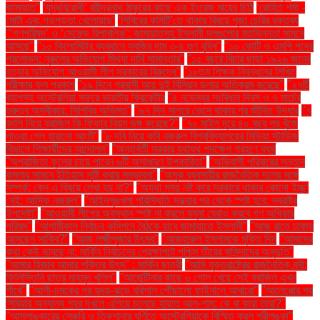
জামায়াত"
‘যুদ্ধবিরোধী’ রবীন্দ্রনাথ ঠাকুরের কাছে এক ইংরেজ মায়ের চিঠি
‘রোহিত শর্মা -
মোটা এবং গড়পড়তা খেলোয়াড়’
‘শিবিরের কমিটি’তে থাকার বিষয়ে পূজা চেরির বক্তব্য
"‘গণপরিষদ’ ও ‘সেকেন্ড রিপাবলিক’: জামায়াতসহ ইসলামী দলগুলোর মতভিন্নতা সামনে
আসছে"
"১০ কিলোমিটার ব্যবধানে সবজির দাম ৩-৪ গুণ বৃদ্ধি"
"১০ কোটি ও এমপি পদের
প্রলোভন: নুরুলের অভিযোগ মিথ্যা দাবি সামান্তার"
"১৫ বছরে বিচার ছাড়া ১৯২৬ জনের
হত্যার অভিযোগ আওয়ামী লীগ সরকারের বিরুদ্ধে"
"১৮তম শিক্ষক নিবন্ধনের লিখিত
পরীক্ষার ফল প্রকাশ
"১৯ দিনে প্রবাসী আয় দুই বিলিয়ন ডলার অতিক্রম করেছে"
"২৭টি
ব্যাগসহ অস্ট্রেলিয়া সফরে ভারতীয় ক্রিকেটার
"৪ নভেম্বর সংবিধান দিবস ও ৭ মার্চের
গুরুত্ব অস্বীকার: সিপিবির অভিমত"
"৬৭ দিন সাগরে ভেসে থাকার পর জীবিত উদ্ধার
"৭
বদলি নিয়ে ব্রাজিল কি ফিফার নিয়ম ভঙ্গ করেছে?"
"৭০ মাইল দূরে ৪০ বছর পর খুঁজে
পাওয়া গেল হারানো আংটি"
"৮ দবি নিয়ে কবি নজরুল বিশ্ববিদ্যালয়ের মিডিয়া স্টাডিজ
বিভাগে শিক্ষার্থীদের আন্দোলন"
"অন্তর্বর্তী সরকার যথাযথ পদক্ষেপ গ্রহণে ব্যর্থ
"অপরাজিতা ফুলের চায়ে পাবেন ৬টি অসাধারণ উপকারিতা"
"অভিবাসী পরিবারের সন্তান
কমলার সামনে ইতিহাস সৃষ্টি করার সম্ভাবনা"
"অমুক ব্যবসায়ীর রাজনৈতিক দলের সঙ্গে
সম্পর্ক: কেন এ বিষয়ে লেখা হয় না?"
"অযথা সময় নষ্ট করে সরকারে থাকার কোনো ইচ্ছা
নেই: আসিফ নজরুল"
"আইনশৃঙ্খলা পরিস্থিতি সন্ধ্যার পর থেকে স্পষ্ট হবে: স্বরাষ্ট্র
উপদেষ্টা"
"আওয়ামী লীগের অবস্থান স্পষ্ট না করলে যমুনা ঘেরাও করবে গণ অধিকার
পরিষদ"
"আগামীকাল নির্বাচন কমিশনে বৈঠকে যাবে জামায়াতে ইসলামী"
"আজ রাতে ঢাকায়
আসছেন সাকিব?"
"আজ লক্ষ্মীপূজার উৎসব"
"আজহারুল ইসলামকে মুক্তি দিন
"আমাদের
কথা কেউ ভাবছে না: মার্কিন নির্বাচনের প্রেক্ষাপটে পশ্চিম তীরের বাসিন্দাদের অনুভূতি"
"আমার হিজাব আমার শক্তির উৎস" : মার্কিন ছাত্রী
"আমি যুক্তরাষ্ট্রের রাজনৈতিক বন্দী:
ফিলিস্তিনি ছাত্র মাহমুদ খলিল"
"আর্জেন্টিনার কাছে ৬ গোল খেয়ে সেই ব্রাজিল এখন
শীর্ষে"
"আলী-চমকের পর হৃদয়-ঝড়ে বরিশাল পৌঁছালো ফাইনালে আবারো"
"আলেপ্পোর পর
সিরিয়ার অন্যান্য শহর দখলে এগিয়ে চলেছে হায়াত আল-শাম: কে বা কারা তারা?"
"আসলাঙ্কারের সেঞ্চুরি ও তিকশানার ঘূর্ণিতে অস্ট্রেলিয়াকে বিস্মিত করল শ্রীলঙ্কা"