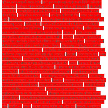
পুষ্টিকর করার কয়েকটি সহজ উপায়
আতিকুল সালাম ক্যান্টনমেন্ট থানায় লিখিত অভিযোগ
দায়ের করেন
আতিকুল সালাম জানিয়েছেন যে
আতিথেয়তা ও খাবারের স্বাদ
আধ ঘণ্টায়
২০ লাখ হিট
আন্তর্জাতিক মুদ্রা তহবিলের সতর্কতা
আপনার ঠোঁট এক্সফোলিয়েট করার
পরিপূর্ণ গাইড
আফ্রিদিকে বললেন তামিম
আম দিয়ে পাটিসাপটা পিঠা
আমরা কেন ভ্রমণ
করি?
আমলাতন্ত্র রাজনীতির চাপে
আমার বাংলাদেশ পার্টির (এবি পার্টি) সদস্যসচিব মজিবুর
রহমান মঞ্জু বলেছেন
আমি ক্লান্ত
আরও একটি কারখানা পেল পরিবেশবান্ধব স্বীকৃতি
আসকের উদ্বেগ: ঢাকা প্রতিবেদন"
আসামে গরুর মাংস খাওয়া নিষিদ্ধ
আসিফ নজরুলের
সঙ্গে অশোভন আচরণের জন্য তারেক রহমানের নিন্দা
আহত ১".
ইইউ বাংলাদেশের
সংস্কার উদ্যোগে সমর্থন জানালেন - হাদজা লাহবিব
ইউক্রেন
ইউক্রেনে যুক্তরাষ্ট্রের
প্রস্তাবিত যুদ্ধবিরতি চুক্তি নিয়ে রাশিয়ার প্রেসিডেন্ট ভ্লাদিমির পুতিনে
ইউক্রেনে সেনা
পাঠানোর সম্ভাবনা উড়িয়ে দেননি কানাডা - ট্রুডো
ইউক্রেনের প্রেসিডেন্ট ভলোদিমির
জেলেনস্কি অভিযোগ করেছেন যে
ইউনাইটেড কমার্শিয়াল ব্যাংক (ইউসিবি) বছরের তৃতীয়
প্রান্তিকে শেয়ারপ্রতি আয় (ইপিএস) বৃদ্ধি পেয়েছে।
ইউরোপ
ইউরোপজুড়ে সাড়া
ইঙ্গিত
ডাউনিং স্ট্রিটের"
ইনস্টাগ্রামের ৬টি প্রাইভেসি ফিচার যেগুলি আপনার জন্য উপকারী
ইন্টার্নশিপ প্রোগ্রামের মাধ্যমে ভবিষ্যতের ক্যারিয়ার গঠন
ইফতার
ইফতারে কী খাবেন
ইফতারের সময় রাসুল (সা.) যে দোয়া পড়তেন
ইয়ামালের বাঁকা পথে মেসি-ম্যারাডোনার
স্বপ্নের বাড়ি
ইরান: ইসরায়েলকে কঠোর প্রতিশোধের হুমকি
ইলন মাস্ককে ছাড়িয়ে
বিশ্বের শীর্ষ ধনী পরিবার ওয়ালটন
ইলন মাস্কের সম্পত্তি ১৯.২% কমেছে
ইলন মাস্কের
স্টারলিংক বাংলাদেশে এলে কী সুফল মিলবে
ইসরায়েল
ইসরায়েল ও হেজবুল্লাহর যুদ্ধবিরতি
চুক্তি সম্পর্কিত যা জানা যাচ্ছে
ইসরায়েল মাইকে আজান নিষিদ্ধ করল
ইসরায়েলি হামলায়
বৈরুতে আবাসিক ভবনে ১১ জন নিহত
ইসরায়েলের সাবেক সেনা: 'গাজায় যা করেছি
উইন্ডিজের বিপক্ষে বড় হার বাংলাদেশের
উড়িরচরে পরিবার কল্যাণকেন্দ্র পরিণত হয়েছে
পুলিশ ফাঁড়িতে
উত্তর মেসিডোনিয়ায় নৈশ ক্লাবে ভয়াবহ আগুনের ঘটনায় হতাহতদের নিয়ে
উত্তরা ব্যাংক দেবে ১৪৫ কোটি টাকা নগদ লভ্যাংশ
উত্তরা ব্যাংকের মুনাফা ৫০ শতাংশ
বৃদ্ধি
উত্তীর্ণ ৮৩
উদ্ধার
উপদেষ্টা হাসান আরিফ আর বেঁচে নেই
উরুগুয়ে ও ব্রাজিলের