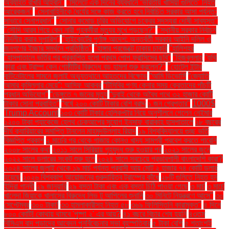
অব্যাহত রাখার আহ্বান"
"সিলেটে এক দিনের ব্যবধানে ‘ভারতীয় খাসিয়া গু‌লিতে’ নিহত
আরেকজন"
"সেনাবাহিনীকে ধৈর্যের সঙ্গে কাজ করতে হবে নির্বাচিত সরকার আসা পর্যন্ত:
সাভারে সেনাপ্রধান"
"সোনার কমোড চুরির অভিযোগে চক্রের সদস্যরা দোষী সাব্যস্ত"
"সৌদি আরব গিয়ে কেন নারী গৃহকর্মীরা মৃত্যুর মুখে পড়ছেন?"
"স্থানীয় সরকার নির্বাচন
নির্দলীয় করার সুপারিশ"
"হাইকোর্টের পূর্ণাঙ্গ আদেশ: অন্তর্বর্তী সরকার আইনি দলিল ও
জনগণের ইচ্ছার সমর্থনে প্রতিষ্ঠিত"
"হাঙ্গার প্রজেক্টে ঢাকায় চাকরি
"হালিশহর
"হাসপাতালে ভর্তির পর প্রকাশিত হলো প্রথম পোপ ফ্রান্সিসের ছবি"
"হিজবুল্লাহ
"হুথি
কারা এবং ট্রাম্প কেন গোষ্ঠীটির বিরুদ্ধে বড় হামলা শুরু করলেন?"
"হোটেল ইন্টার
কন্টিনেন্টালের সামনে জুলাই অভ্যুত্থানে আহতদের বিক্ষোভ
“আমি ডিভোর্সি
“জ্যোতি
আমার কুমিল্লার মেয়ে”: আসিফ আকবর
“টিসিবির পণ্য কেনার সময় ক্রেতাদের পাঁচটি
প্রধান অভিযোগ”
“ডেঙ্গুতে ৭ জনের মৃত্যু
“দুবাই থেকে অবৈধ পথে ৩২ হাজার কোটি
টাকার সোনা প্রবাহিত”
“বর্ষে ২০০ কোটি টাকার বেশি বরাদ্দ
১ জন গ্রেপ্তার"
1000$
Trump Account
১০৩ কোটি টাকার হেলিকপ্টার নিয়ে অনুশীলনে গেলেন নেইমার
১২০০ টাকা প্যাকেজে হেলথ চেকআপের সুযোগ ইনসাফ বারাকাহ হাসপাতালে
১৮ বছরের
দীর্ঘ ক্যারিয়ারের সমাপ্তি টানলেন মাহমুদউল্লাহ রিয়াদ
১৯ বিশ্ববিদ্যালয়ে গুচ্ছ ভর্তি
বিজ্ঞপ্তি প্রকাশ
২ মার্চের পর থেকে গাজায় কোনও খাদ্য সামগ্রী প্রবেশ করতে পারেনি
২০০৮ সালের কথা
২০১১ সালে সিরিয়ায় গৃহযুদ্ধ শুরু হওয়ার পর
২০২১ সালের জুনে
২০২২ সালে ডলারের সংকট শুরু হলে
২০২৪ সালে সবচেয়ে প্রভাবশালী বাংলাদেশি কারা?
২০২৪ সালের জুলাই থেকে ১৯ মার্চ পর্যন্ত প্রবাসী আয় মোট ২ হাজার ৭৪ কোটি ডলার
হয়েছে
২০২৬ বিশ্বকাপ আয়োজনের গুরুদায়িত্ব ট্রাম্পের কাঁধে
২৮টি গুলিতে নিহত হন
ইন্দিরা গান্ধী
২৯ জানুয়ারি
২৯ বস্তা টাকা এবং এক বস্তা চিঠি পাওয়া গেছে
৩ মার্চ
৩ মার্চে
খালেদা জিয়াকে খালাসের বিরুদ্ধে লিভ টু আপিলের শুনানি
৩০ মিনিটে নিয়ন্ত্রণে আসে"
৩০
সেপ্টেম্বর
৩০০ টাকা!
৩৩ হামলাকারীসহ নিহত ৫৮
৩৬৯ ফিলিস্তিনি কারামুক্ত"
৪ দিনে
৮০০ কোটি! কোথায় থামবে 'পুষ্পা ২' এর আয়?
৪১ বছরে বিচার শেষ হয়নি
৪৩তম
বিসিএস বাদ পড়াদের আবেদন পুনর্বিবেচনার সভা বৃহস্পতিবার
৫ টাকা বেশি
৫ শতাংশই