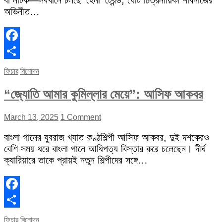
বা নাটক—সবখানে চলছে ‘হেনা’ ট্রেন্ড, যেটি চিত্রনায়িকা শাবনাজের
অভিনীত…
Facebook
Share
ফিচার
বিনোদন
“জ্যোতি আমার কুমিল্লার মেয়ে”: আসিফ আকবর
March 13, 2025
1 Comment
বাংলা গানের যুবরাজ খ্যাত কণ্ঠশিল্পী আসিফ আকবর, দুই দশকেরও
বেশি সময় ধরে বাংলা গানে আধিপত্য বিস্তার করে চলেছেন। দীর্ঘ
ক্যারিয়ারে তাকে প্রায়ই নতুন শিল্পীদের সঙ্গে…
Facebook
Share
ফিচার
বিনোদন