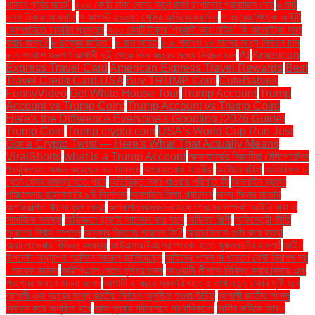
থাকবে পূর্বের মতো"
৫০০ কোটি টাকা দেবে: নতুন টাকা ছাপানোর প্রয়োজন নেই
৬ মার্চ
৬৭৫ টাকায় আমদানি
৭ আগস্ট ২০০৫: মেসির অভিষেকের দিন
৭ বছরের শিশুকে আইটি
কোম্পানিতে চাকরির প্রস্তাব
৭৩০ কোটি টাকার ‘প্রবাসী আয় নাটক’ কি কালোটাকা সাদা
করার জন্য?
৮ চক্রের জড়িত"
৮ জন আহত
৮.৬ শতাংশ ১৮ মাসের মধ্যে নির্বাচন চান
৮.৭ শতাংশ জনগণ আগামী দুই থেকে তিন বছরের মধ্যে নির্বাচন চান
AI
American
Express Travel Card
American Express Travel Rewards
Best
Travel Credit Card USA
Buy TRUMP Coin
CuteBabies
FunnyVideo
Get White House Tour
Trump Account
Trump
Account vs Trump Coin:
Trump Account vs Trump Coin:
Here's the Difference Everyone's Googling (2026 Guide)
Trump Coin
Trump crypto coin
USA's World Cup Run Just
Got a Crypto Twist — Here's What That Actually Means
ViralShorts
what is a Trump Account
অক্সফোর্ডের বিজ্ঞানীরা টেলিপোর্টেশন
প্রযুক্তিতে অর্জন করেছেন বড় সাফল্য
অগ্রযাত্রার যাত্রীরা
অটোমোবাইল
অতিরিক্ত চা
খেলে যেসব সমস্যা হতে পারে
অতিরিক্ত লবণ খাওয়ার পরিণতি কী
অনলাইন ব্যবসা
পরিচালনায় হাইকোর্টের ৯টি নির্দেশনা
অনলাইন শিক্ষা প্ল্যাটফর্ম
অন্য দিনের মতোই
অপরিকল্পিত ঋণের বৃহৎ বোঝা
অপ্রাপ্তবয়স্কদের সঙ্গে প্রেমের সম্পর্ক: আইনি বাধা ও
সামাজিক সমস্যা
অভিজ্ঞতা ছাড়াই আবেদন করা যাবে
অভিনয় শিল্পী
অভিনেত্রী কীর্তি
সুরেশের বিবাহ সম্পন্ন
অস্কার জিততে পারবেন কি?
অ্যাডমিনকে গুলি করে হত্যা
অ্যালোভেরার বিভিন্ন ব্যবহার
আইএসআইএসের পতাকা হাতে যুক্তরাষ্ট্রে হামলা!
আইন
উপদেষ্টা অধ্যাপক আসিফ নজরুল জানিয়েছেন
আইনের শাসন না থাকলে কেউ নিরাপদ নয়
- তারেক রহমান
আইপিএলে বেতন বৃদ্ধির চমক
আওয়ামী লীগকে নিষিদ্ধ করার বিষয়ে এক
প্রশ্নের জবাবে মান্না বলেন
আগামী ২ বছরে সরকারি খাতে ৫ লাখ নতুন চাকরি সৃষ্টি হবে
আগামী এক বছরের মধ্যে জাতীয় নির্বাচন অনুষ্ঠিত হওয়া উচিত
আগামী জাতীয় সংসদ
নির্বাচন কবে অনুষ্ঠিত হবে
আজ বুধবার সচিবালয়ে সাংবাদিকদের
আটার রুটিকে আরও