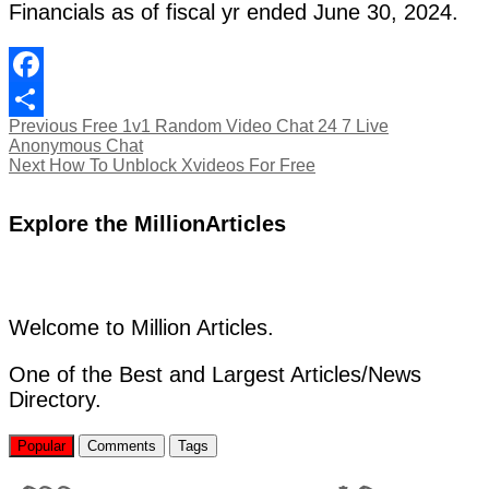
Financials as of fiscal yr ended June 30, 2024.
Facebook
Post
Previous
Previous
Free 1v1 Random Video Chat 24 7 Live
Share
post:
Anonymous Chat
navigation
Next
Next
How To Unblock Xvideos For Free
post:
Explore the MillionArticles
Welcome to Million Articles.
One of the Best and Largest Articles/News
Directory.
Popular
Comments
Tags