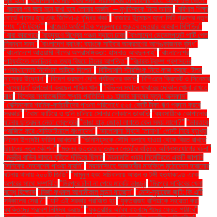
সৃষ্টি হলো
"বঙ্গোপসাগরে মাছ ধরার সময় মিয়ানমারের নৌবাহিনীর হাতে আটক ৫৬ জেলে"
"বছরের পর বছর মনে রাখা হবে তোমার অর্জন" – মুশফিককে নিয়ে তামিম
"বরিশাল শিক্ষা
বোর্ডে পাসের হার এবং জিপিএ-৫ বৃদ্ধির খবর"
"বাজারে উন্মোচন হলো সিটি গ্রুপের নতুন
পণ্য ‘টুটি টুইস্ট’"
"বাজেটে অর্থনৈতিক পুনরুদ্ধারে গুরুত্ব দেওয়ার আহ্বান সিপিডির"
"বাবা কারাগারে
"বায়ুদূষণে বিশ্বের পঞ্চম স্থানে ঢাকা
"বাংলাদেশ ডেভেলপমেন্ট পার্টি পেল
নিবন্ধন সনদ"
"বাংলাদেশ ব্যাংক: ব্যাংকে সাইবার আক্রমণের আশঙ্কাজনক বৃদ্ধি"
"বাংলাদেশে আওয়ামী লীগের অপ্রাসঙ্গিকতা: হাসনাত আবদুল্লাহ"
"বাংলাদেশের
পাঠ্যবইতে মানচিত্র ও তথ্য বিষয়ে চীনের আপত্তি"
"বিচারক ট্রাম্প প্রশাসনের
গণবরখাস্তের নির্দেশনা আটকে দিলেন"
"বিটিআরসি স্টারলিংক নিয়ে কাজ করছে: ইলন
মাস্কের উদ্যোগ"
"বিদেশ ভ্রমণে দেশি পর্যটকদের কমতি
"বিপিএলে ক্রিকেট ও সিনেমার
'বিস্ফোরণ' উপভোগ করছেন শাকিব খান"
"বিভিন্ন স্থানে খাবারের দোকান খোলা রাখতে
বাধা
"বিশ্বের সংঘাতজনিত ক্ষুধায় প্রতিদিন ২১ হাজার মানুষের মৃত্যু: অক্সফাম"
"বেক্সিমকোর শ্রমিক-কর্মচারীদের পাওনা পরিশোধে ৫২৫ কোটি টাকা ঋণ প্রদান করবে
সরকার"
"বোমা ফাটিয়ে ও গুলি চালিয়ে সোনার দোকানে ডাকাতি
"ব্যবসায়ীকে কোপানোর
ঘটনায় ছাত্রদল নেতা গ্রেপ্তার
"ভাঙা হাড় জোড়া লাগতে কেন সময় লাগে?"
"ভারতকে
পরাজিত করে সেমিফাইনালে বাংলাদেশ"
"ভালোবাসা দিবসে ‘তামাশা’ পোস্ট নিয়ে ব্যাখ্যা
দিলেন উপদেষ্টা ফরিদা আখতার"
"ভিনিসিয়ুসকে সৌদি ক্লাবে যাওয়া থেকে বিরত রাখতে
রিয়ালের নতুন কৌশল"
"মতলব উত্তরে ছাত্রদল নেত্রীর বাড়িতে অগ্নিসংযোগের ঘটনা"
"মন্ত্রীর বাড়ির সামনে বৃষ্টিতে দাঁড়িয়ে ছিলাম
"ময়নামতি ওয়ার সিমেট্রিতে একটি জাপানি
সৈনিকের দেহাবশেষ পাওয়া যায়নি"
"ময়মনসিংহে আজহারীর মাহফিলে মুঠোফোন হারানোর
ঘটনায় থানায় ২০০টি জিডি"
"মামুনুল হক: সচিবালয়ে আগুন ও টঙ্গী হত্যাকাণ্ড একে
অপরের সাথে সম্পর্কিত
"মিরপুরে চাঁদা না পেয়ে মার্কেট ভাঙচুর
"মিরপুরে সাকিবের খেলা
বন্ধে বিক্ষোভ
"মির্জা ফখরুল আগামীকাল লন্ডন যাচ্ছেন"
"মেসি-সুয়ারেজ জুটি: কি এটি
সর্বকালের সেরা?"
"যদি এই সরকার পরাজিত হয়
"যুক্তরাজ্য রাশিয়াকে সহায়তা করা
ব্যক্তিদের প্রবেশ নিষিদ্ধ করছে"
"যুক্তরাষ্ট্র অবৈধ বাংলাদেশিদের ফেরত পাঠাবে"