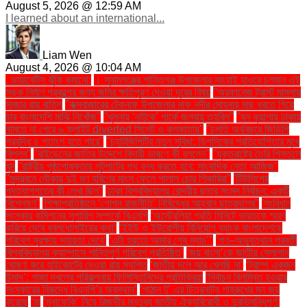
August 5, 2026 @ 12:59 AM
I learned about an international...
Liam Wen
August 4, 2026 @ 10:04 AM
. ডায়াবেটিস ঝুঁকি কমানো:
। সুনামগঞ্জের শান্তিগঞ্জ উপজেলার সাংহাই হাওরে চলমান এই
সড়ক নির্মাণ প্রকল্পের জন্য জমির ক্ষতিপূরণ দেওয়া দূরের বিষয়
''অরফানেজ ট্রাস্ট মামলায়
সাজার রায় বাতিল
''কক্সবাজারের টেকনাফ উপজেলার নাফ নদীর মোহনায় মাছ ধরতে গিয়ে
চার বাংলাদেশি মাঝি নিখোঁজ''
''খুলনায় ‘নাটুকে’ পার্কে জলবায়ু তহবিল''
''ঘন কুয়াশায় ঢাকায়
নামতে না পেরে ৬ ফ্লাইট diverted সিলেট ও কলকাতায়''
''চলতি অর্থবছরে জিডিপি
প্রবৃদ্ধি ৪ শতাংশ হতে পারে''
''চ্যাটজিপিটির নতুন সুবিধা: ডিপসিকের প্রতিযোগিতার মুখে
বিপ্লব''
''বাইডেনের জাতির উদ্দেশে বিদায়ী ভাষণে কী বললেন''
''যুক্তরাষ্ট্রে তৈরি পিস্তলে
খুন
''রাষ্ট্রীয় পৃষ্ঠপোষকতায় লুটপাটের পথ বন্ধ করতে হবে: সাংবাদিক নেতা আজিজ"
''সুন্দরবনে নৌকায় দুই মণ হরিণের মাংস ফেলে পালাল চোর শিকারিরা''
'টিউলিপের
পদত্যাগপত্রে কী লেখা ছিল''
'ঢাকা বিশ্ববিদ্যালয় কেন্দ্রীয় ছাত্র সংসদ নির্বাচন: একটি
বিশ্লেষণ''
'শিক্ষাপ্রতিষ্ঠানে ‘গোপন রাজনীতি’ নিষিদ্ধের আহ্বান ছাত্রদলের''
'সংবিধান
সংস্কার কমিশনের সুপারিশ সম্পর্কে বিএনপি
‘অস্ট্রেলিয়া প্রতি মিনিটে ভারতকে স্মরণ
করিয়ে দেবে ধবলধোলাইয়ের কথা’
‘ইইউ ও ইউরোপীয় বিনিয়োগ ব্যাংক বাংলাদেশকে
পরিবেশ সুরক্ষায় সহায়তা দেবে’
‘এটা হয়তো আমার শেষ ম্যাচ’"
‘গণ–অভ্যুত্থান পরবর্তী
বিশ্ববিদ্যালয় ক্যাম্পাসে শান্তিপূর্ণ পরিবেশ প্রতিষ্ঠিত’
‘জয় বাংলা’কে জাতীয় স্লোগান
ঘোষণা করে হাইকোর্টের দেওয়া রায় স্থগিত
‘জাতীয় দলে আর খেলছি না’
‘ট্রাম্প একজন
উন্মাদ’: গাজা দখলের পরিকল্পনায় ফিলিস্তিনিদের প্রতিক্রিয়া
‘নির্বাচন বিলম্বিত হওয়ার
সংস্কারের বিরুদ্ধে বিএনপি’র অবস্থান’
‘পাঠান টু’ এর চিত্রনাট্য শাহরুখের মন জয়
করেছে
‘মা
‘মুনাফেকি’ নিয়ে রিজভীর মন্তব্য জাতীয় ঐক্যবিরোধী ও দুরভিসন্ধিপূর্ণ: