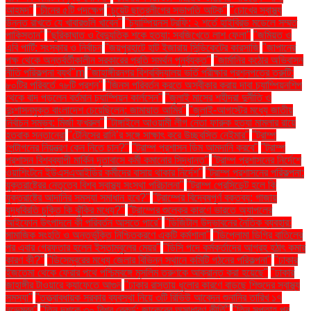
আহমদ"
"চীনের ৫টি পদক্ষেপ
"চুয়েট ছাত্রলীগের সভাপতি আটক"
"চোখের স্বাস্থ্য
উন্নত রাখতে যে খাবারগুলি খাবেন"
"চ্যাম্পিয়নস ট্রফি: ২ শর্তে হাইব্রিড মডেলে সম্মত
পাকিস্তান"
"ছুরিকাঘাত ও বৈদ্যুতিক শকে হত্যা: সবজিখেতে লাশ ফেলা"
"জমিয়ত ও
এবি পার্টি: সংস্কার ও নির্বাচন
"জয়পুরহাটে হাট ইজারায় সিন্ডিকেটের কারসাজি
"জাপানের
পক্ষ থেকে অন্তর্বর্তীকালীন সরকারের প্রতি সমর্থন পুনর্ব্যক্ত"
"জার্মানির কঠোর অভিবাসন
নীতি পরিকল্পনা ব্যর্থ"m
"জাহাঙ্গীরনগর বিশ্ববিদ্যালয় ভর্তি পরীক্ষার প্রশ্নপত্রে ত্রুটি:
৮০টির পরিবর্তে ৭৮টি প্রশ্ন"
"জিনস পরিবর্তন করতে অস্বীকার করায় দাবা চ্যাম্পিয়নশিপ
থেকে বাদ পড়লেন বর্তমান চ্যাম্পিয়ন কার্লসেন"
"জুলাই মাসের শহীদরা দুর্নীতি ও
দুঃশাসনমুক্ত বাংলাদেশ চেয়েছিলেন: জামায়াত আমির"
"জুলাই-আগস্টের মধ্যে জাতীয়
নির্বাচন সম্ভব: মির্জা ফখরুল"
"টাঙ্গাইলে আওয়ামী লীগ নেতা ফারুক হত্যা মামলার রায়ে
হতবাক সন্তানেরা
"টেনিসের রানি’র সঙ্গে সাক্ষাৎ করে উচ্ছ্বসিত নেইমার"
"ট্রাম্প
পেন্টাগনের নিয়ন্ত্রণ কেন নিতে চান?"
"ট্রাম্প প্রশাসন ডিম আমদানি করবে"
"ট্রাম্প
প্রশাসন বিশ্বব্যাপী মার্কিন দূতাবাসে কর্মী কমানোর সিদ্ধান্ত"
"ট্রাম্প প্রশাসনের নির্দেশে
ওয়াশিংটনে ইউএসএআইডির কর্মীদের বাসায় থাকার নির্দেশ"
"ট্রাম্প প্রশাসনের পরিকল্পনা:
যুক্তরাষ্ট্রের নেতৃত্বে বিশ্ব স্বাস্থ্য সংস্থা পরিচালনা"
"ট্রাম্প প্রেসিডেন্ট হলে কি
যুক্তরাষ্ট্রে আদানির সমস্যা সমাধান হবে?"
"ট্রাম্পের বিদ্বেষপূর্ণ বক্তব্য: গাজায়
যুদ্ধবিরতি চুক্তি কি ঝুঁকির মধ্যে?"
"ট্রাম্পের শুল্কের কারণে ভারতে অ্যাপলের
আইফোন উৎপাদনে কী পরিবর্তন আসতে পারে"
"ডিজিটাল উদ্ভাবনের নৈতিক ব্যবহার:
সামাজিক সংহতি ও অন্তর্ভুক্তি নিশ্চিতকরণে একটি কর্মশালা"
"ডিপ্লোমা ডিগ্রি বাতিলের
পর এবার গ্রেফতার হলেন ইস্তাম্বুলের মেয়র"
"ডিসি পদে কর্মকর্তাদের আগ্রহ হঠাৎ কমার
কারণ কী?"
"ডিসেম্বরের মধ্যে জেলার বিভিন্ন স্থানে কমিটি গঠনের পরিকল্পনা"
"ঢাকার
ইজতেমা থেকে ফেরার পথে পশ্চিমবঙ্গে মুসলিম তরুণকে আক্রান্ত করা হয়েছে"
"ঢাকার
জাহাঙ্গীর টাওয়ারে ক্যাফেতে আগুন
"ঢাকার রাস্তায় ধুলোর কারণে বাড়ছে শিশুদের স্বাস্থ্য
সমস্যা"
"তত্ত্বাবধায়ক সরকার ব্যবস্থা নিয়ে ৩টি রিভিউ আবেদন শুনানির তারিখ ১৭
নভেম্বর"
"তিন দশকে ৩০ বিশ্ব রেকর্ড: জাকেরের অসাধারণ কীর্তি"
"তিন সপ্তাহ পর