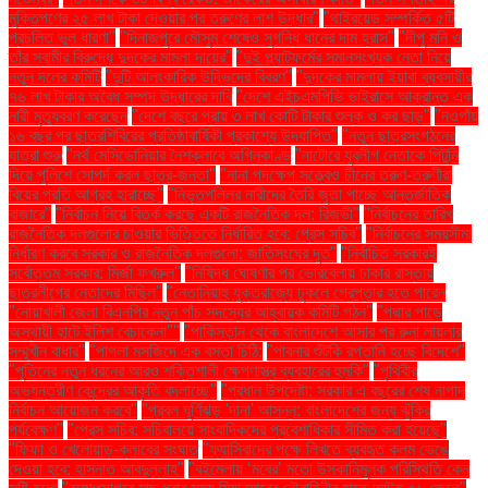
মুক্তিপণের ২৫ লাখ টাকা দেওয়ার পর তরুণের লাশ উদ্ধার"
"থাইরয়েড সম্পর্কিত ৫টি
প্রচলিত ভুল ধারণা"
"দিনাজপুরে মৌসুম শেষেও সুগন্ধি ধানের দাম হ্রাস"
"দীপু মনি ও
তাঁর স্বামীর বিরুদ্ধে দুদকের মামলা দায়ের"
"দুই প্ল্যাটফর্মের সমানসংখ্যক নেতা নিয়ে
নতুন দলের কমিটি
"দুটি আলংকারিক উদ্ভিদের বিবরণ"
"দুদকের মামলায় ইয়াবা ব্যবসায়ীর
৭৬ লাখ টাকার অবৈধ সম্পদ উদ্ধারের দাবি
"দেশে এইচএমপিভি ভাইরাসে আক্রান্ত এক
নারী মৃত্যুবরণ করেছেন
"দেশে বছরে প্রায় ৩ লাখ কোটি টাকার শুল্ক ও কর ছাড়"
"নওগাঁয়
১৬ বছর পর ছাত্রশিবিরের প্রতিষ্ঠাবার্ষিকী প্রকাশ্যে উদযাপিত"
"নতুন ছাত্রসংগঠনের
যাত্রা শুরু
"নর্থ মেসিডোনিয়ার নৈশক্লাবে অগ্নিকাণ্ড
"নাটোরে যুবলীগ নেতাকে পিটুনি
দিয়ে পুলিশে সোপর্দ করল ছাত্র-জনতা"
"নানা পদক্ষেপ সত্ত্বেও চীনের তরুণ-তরুণীরা
বিয়ের প্রতি আগ্রহ হারাচ্ছে"
"নিভৃতপল্লির নারীদের তৈরি জুতা পাচ্ছে আন্তর্জাতিক
বাজারে"
"নির্বাচন নিয়ে বিতর্ক করছে একটি রাজনৈতিক দল: রিজভী"
"নির্বাচনের তারিখ
রাজনৈতিক দলগুলোর চাওয়ার ভিত্তিতে নির্ধারিত হবে: প্রেস সচিব"
"নির্বাচনের সময়সীমা
নির্ধারণ করবে সরকার ও রাজনৈতিক দলগুলো: জাতিসংঘের দূত"
"নির্বাচিত সরকারই
সর্বোত্তম সরকার: মির্জা ফখরুল"
"নিষিদ্ধ ঘোষণার পর ভোরবেলায় ঢাকার রাস্তায়
ছাত্রলীগের নেতাদের মিছিল"
"নেতানিয়াহু যুক্তরাজ্যে ঢুকলে গ্রেপ্তার হতে পারেন
"নোয়াখালী জেলা বিএনপির নতুন পাঁচ সদস্যের আহ্বায়ক কমিটি গঠন"
"পদ্মার পাড়ে
অস্থায়ী হাটে ইলিশ বেচাকেনা"''
"পাকিস্তান থেকে বাংলাদেশে আসার পর রুনা লায়লার
সম্মুখীন বাধার"
"পাগলা মসজিদে এক বস্তা চিঠি:
"পাবনার শুঁটকি রপ্তানি হচ্ছে বিদেশে"
"পুতিনের নতুন ধরনের আরও শক্তিশালী ক্ষেপণাস্ত্র ব্যবহারের হুমকি"
"পৃথিবীর
অভ্যন্তরীণ কেন্দ্রের আকৃতি বদলাচ্ছে"
"প্রধান উপদেষ্টা: সরকার এ বছরের শেষ নাগাদ
নির্বাচন আয়োজন করবে"
"প্রবল ঘূর্ণিঝড় 'দানা' আসন্ন: বাংলাদেশের জন্য ঝুঁকির
পর্যবেক্ষণ"
"প্রেস সচিব: সচিবালয়ে সাংবাদিকদের প্রবেশাধিকার সীমিত করা হয়েছে"
"ফিফা ও খেলোয়াড়-ক্লাবের সংঘাত
"ফ্যাসিবাদের পক্ষে লিখতে ব্যবহৃত কলম ভেঙে
দেওয়া হবে: হাসনাত আবদুল্লাহ"
"বইমেলায় ‘মবের’ মতো উসকানিমূলক পরিস্থিতি কেন