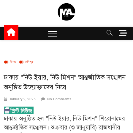
Skip
to
content
Million Articles
M
e
n
u
B
ফিচার
বাণিজ্য
u
t
t
ঢাকায় “নিউ ইয়ার, নিউ মিশন” আন্তর্জাতিক সম্মেলন
o
অনুষ্ঠিত উদ্যোক্তাদের নিয়ে
n
January 9, 2025
No Comments
ঢাকায় অনুষ্ঠিত হল “নিউ ইয়ার, নিউ মিশন” শিরোনামের
আন্তর্জাতিক সম্মেলন। শুক্রবার (৩ জানুয়ারি) রাজধানীর