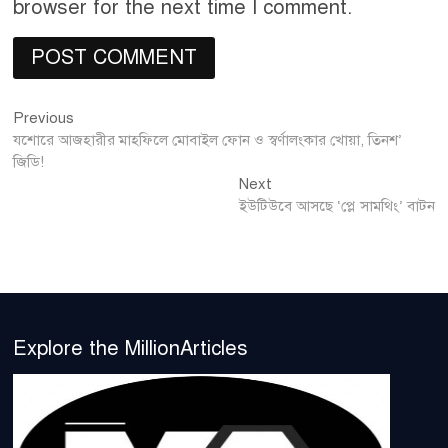
browser for the next time I comment.
Previous
Post
Previous
post:
যশোরে আজহারীর মাহফিলে মোবাইল ফোন ও স্বর্ণালংকার খোয়া, তিনশ’
navigation
জিডি!
Next
Next
post:
ইউটিউবে আসছে ‘প্লে সামথিং’ বাটন
Explore the MillionArticles