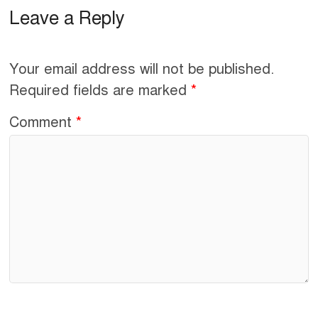
Leave a Reply
e
e
b
o
Your email address will not be published.
o
Required fields are marked
*
k
Comment
*