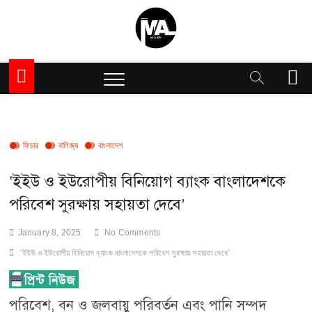
Skip
to
content
Million Articles
M
e
n
u
B
u
ফিচার
বাণিজ্য
বাংলাদেশ
t
t
‘ইইউ ও ইউরোপীয় বিনিয়োগ ব্যাংক বাংলাদেশকে
o
পরিবেশ সুরক্ষায় সহায়তা দেবে’
n
January 8, 2025
No Comments
‘ইইউ ও ইউরোপীয় বিনিয়োগ ব্যাংক বাংলাদেশকে পরিবেশ সুরক্ষায় সহায়তা দেবে’
পরিবেশ, বন ও জলবায়ু পরিবর্তন এবং পানি সম্পদ