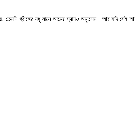
য়, তেমনি গ্রীষ্মের মধু মাসে আমের স্বাদও অমৃতসম। আর যদি সেই আম দ