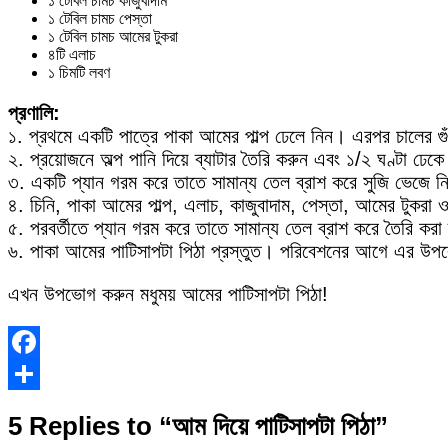
১ টেবিল চামচ কাজুবাদাম
১ টেবিল চামচ পেস্তা
১ টেবিল চামচ আমের টুকরা
৪টি এলাচ
১ চিমটি লবণ
প্রণালি:
১. প্রথমে একটি পাত্রে পাকা আমের পাল্প ঢেলে নিন। এরপর চালের গুঁ
২. প্রয়োজনে অল্প পানি দিয়ে ব্যাটার তৈরি করুন এবং ১/২ ঘণ্টা ঢেকে
৩. একটি প্যান গরম করে তাতে সামান্য তেল ব্রাশ করে সুজি ভেজে
৪. চিনি, পাকা আমের পাল্প, এলাচ, কাজুবাদাম, পেস্তা, আমের টুকরা ও 
৫. পরবর্তীতে প্যান গরম করে তাতে সামান্য তেল ব্রাশ করে তৈরি করা 
৬. পাকা আমের পাটিসাপটা পিঠা প্রস্তুত। পরিবেশনের আগে এর উপরে 
এখন উপভোগ করুন মধুময় আমের পাটিসাপটা পিঠা!
Facebook
Share
5 Replies to “আম দিয়ে পাটিসাপটা পিঠা”