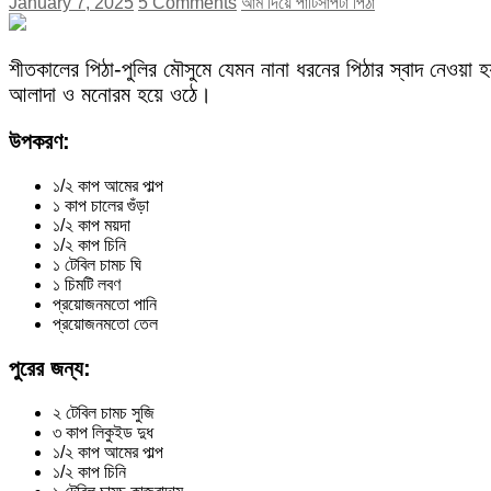
January 7, 2025
5 Comments
আম দিয়ে পাটিসাপটা পিঠা
শীতকালের পিঠা-পুলির মৌসুমে যেমন নানা ধরনের পিঠার স্বাদ নেওয়া হ
আলাদা ও মনোরম হয়ে ওঠে।
উপকরণ:
১/২ কাপ আমের পাল্প
১ কাপ চালের গুঁড়া
১/২ কাপ ময়দা
১/২ কাপ চিনি
১ টেবিল চামচ ঘি
১ চিমটি লবণ
প্রয়োজনমতো পানি
প্রয়োজনমতো তেল
পুরের জন্য:
২ টেবিল চামচ সুজি
৩ কাপ লিকুইড দুধ
১/২ কাপ আমের পাল্প
১/২ কাপ চিনি