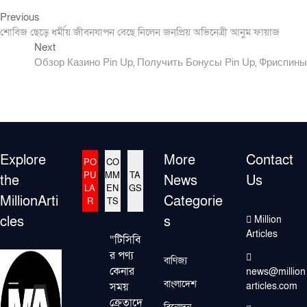
Previous
Post
Previous
post:
শোবিজ ছেড়ে ধর্মীয় জীবনযাপন বেছে নিলেন জনপ্রিয় অভিনেত্রী আনুম ফায়াজ
navigation
Next
Next
post:
Обзор Казино Pin Up, Получить Бонусы Pin Up, Фриспины
Explore
More
Contact
PO
CO
PU
MM
TA
the
News
Us
LA
EN
GS
MillionArti
Categorie
R
TS
cles
s
Million
Articles
“টিসিবি
র পণ্য
বাণিজ্য
কেনার
news@million
বাংলাদেশ
সময়
articles.com
ক্রেতাদে