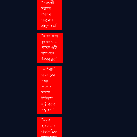
"অন্তর্বর্তী
সরকার
যথাযথ
পদক্ষেপ
গ্রহণে ব্যর্থ
"অপরাজিতা
ফুলের চায়ে
পাবেন ৬টি
অসাধারণ
উপকারিতা"
"অভিবাসী
পরিবারের
সন্তান
কমলার
সামনে
ইতিহাস
সৃষ্টি করার
সম্ভাবনা"
"অমুক
ব্যবসায়ীর
রাজনৈতিক