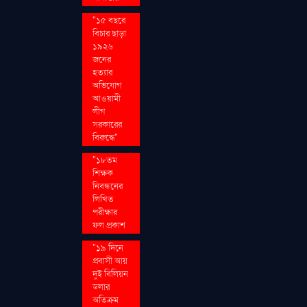
"১৫ বছরে
বিচার ছাড়া
১৯২৬
জনের
হত্যার
অভিযোগ
আওয়ামী
লীগ
সরকারের
বিরুদ্ধে"
"১৮তম
শিক্ষক
নিবন্ধনের
লিখিত
পরীক্ষার
ফল প্রকাশ
"১৯ দিনে
প্রবাসী আয়
দুই বিলিয়ন
ডলার
অতিক্রম