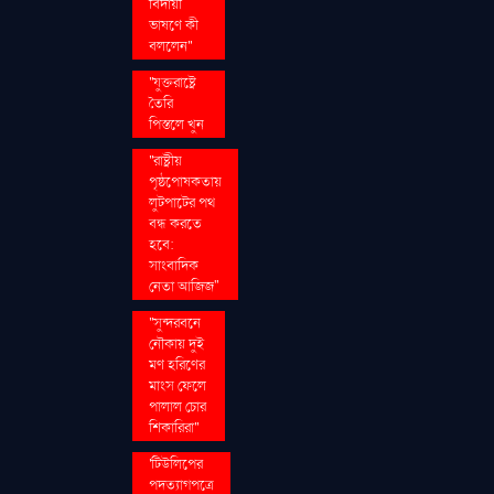
বিদায়ী
ভাষণে কী
বললেন''
''যুক্তরাষ্ট্রে
তৈরি
পিস্তলে খুন
''রাষ্ট্রীয়
পৃষ্ঠপোষকতায়
লুটপাটের পথ
বন্ধ করতে
হবে:
সাংবাদিক
নেতা আজিজ"
''সুন্দরবনে
নৌকায় দুই
মণ হরিণের
মাংস ফেলে
পালাল চোর
শিকারিরা''
'টিউলিপের
পদত্যাগপত্রে