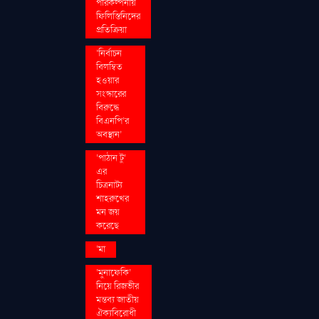
পরিকল্পনায়
ফিলিস্তিনিদের
প্রতিক্রিয়া
‘নির্বাচন
বিলম্বিত
হওয়ার
সংস্কারের
বিরুদ্ধে
বিএনপি’র
অবস্থান’
‘পাঠান টু’
এর
চিত্রনাট্য
শাহরুখের
মন জয়
করেছে
‘মা
‘মুনাফেকি’
নিয়ে রিজভীর
মন্তব্য জাতীয়
ঐক্যবিরোধী