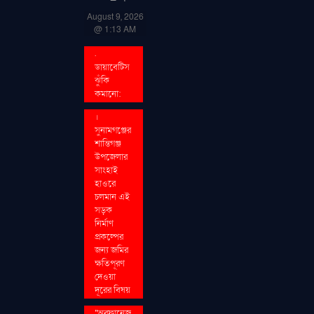
August 9, 2026
@ 1:13 AM
.
ডায়াবেটিস
ঝুঁকি
কমানো:
।
সুনামগঞ্জের
শান্তিগঞ্জ
উপজেলার
সাংহাই
হাওরে
চলমান এই
সড়ক
নির্মাণ
প্রকল্পের
জন্য জমির
ক্ষতিপূরণ
দেওয়া
দূরের বিষয়
''অরফানেজ