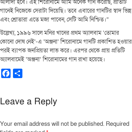
আলাদা হবে। এই শিরোনামে আমি অনেক গান করেছি, প্রতিটি
গানেই নিজেকে সেরাটা দিয়েছি। তবে এবারের গানটির স্বাদ ভিন্ন
এবং শ্রোতারা এতে মজা পাবেন, সেটি আমি নিশ্চিত।”
উল্লেখ্য, ১৯৯৬ সালে মনির খানের প্রথম অ্যালবাম ‘তোমার
কোনো দোষ নেই’-এ ‘অঞ্জনা’ শিরোনামে গানটি প্রকাশিত হওয়ার
পরই ব্যাপক জনপ্রিয়তা লাভ করে। এরপর থেকে প্রায় প্রতিটি
অ্যালবামেই ‘অঞ্জনা’ শিরোনামের গান রাখা হয়েছে।
F
S
a
h
c
ar
e
e
Leave a Reply
b
o
Your email address will not be published.
Required
o