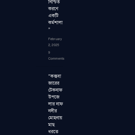
নিশ্চিত
করণে
একটি
কর্মশালা
”
February
2, 2025
9
Comments
”কক্সবা
জারের
টেকনাফ
উপজে
লার নাফ
নদীর
মোহনায়
মাছ
ধরতে