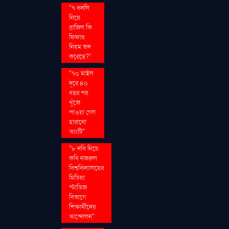
"৭ বদলি
নিয়ে
ব্রাজিল কি
ফিফার
নিয়ম ভঙ্গ
করেছে?"
"৭০ মাইল
দূরে ৪০
বছর পর
খুঁজে
পাওয়া গেল
হারানো
আংটি"
"৮ দবি নিয়ে
কবি নজরুল
বিশ্ববিদ্যালয়ের
মিডিয়া
স্টাডিজ
বিভাগে
শিক্ষার্থীদের
আন্দোলন"