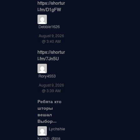
https://shortur
l.fm/D1gFW
Debbie1626
August 9, 2026
@ 3:40 AM
https://shortur
l.fm/7Jn5U
Rory4553
August 9, 2026
@ 3:39 AM
Ребята кто
шторы
вешал
Выбор...
Lychshie
karnizi_dqoa