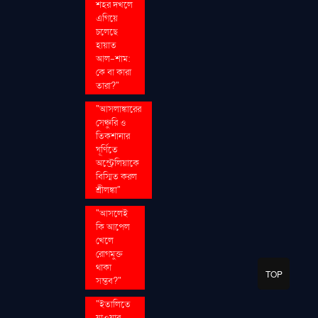
শহর দখলে
এগিয়ে
চলেছে
হায়াত
আল-শাম:
কে বা কারা
তারা?"
"আসলাঙ্কারের
সেঞ্চুরি ও
তিকশানার
ঘূর্ণিতে
অস্ট্রেলিয়াকে
বিস্মিত করল
শ্রীলঙ্কা"
"আসলেই
কি আপেল
খেলে
রোগমুক্ত
থাকা
TOP
সম্ভব?"
"ইতালিতে