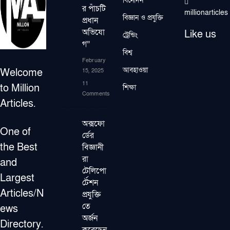
বিনোদন
র পাঁচটি
millionarticles
বিজ্ঞান ও প্রযুক্তি
প্রধান
অভিযো
Like us
ট্রেন্ডিং
গ”
বিশ্ব
February
আবহাওয়া
Welcome
15, 2025
11
to Million
শিক্ষা
Comments
Articles.
অক্সফো
One of
র্ডের
the Best
বিজ্ঞানী
রা
and
টেলিপো
Largest
র্টেশন
Articles/N
প্রযুক্তি
তে
ews
অর্জন
Directory.