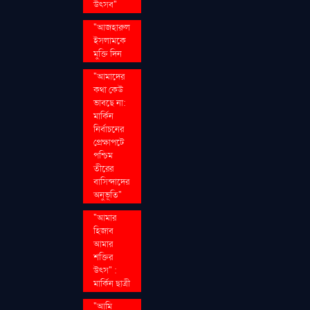
উৎসব"
"আজহারুল
ইসলামকে
মুক্তি দিন
"আমাদের
কথা কেউ
ভাবছে না:
মার্কিন
নির্বাচনের
প্রেক্ষাপটে
পশ্চিম
তীরের
বাসিন্দাদের
অনুভূতি"
"আমার
হিজাব
আমার
শক্তির
উৎস" :
মার্কিন ছাত্রী
"আমি