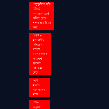
‘অস্ট্রেলিয়া প্রতি
মিনিটে
ভারতকে স্মরণ
করিয়ে দেবে
ধবলধোলাইয়ের
কথা’
‘ইইউ ও
ইউরোপীয়
বিনিয়োগ
ব্যাংক
বাংলাদেশকে
পরিবেশ
সুরক্ষায়
সহায়তা
দেবে’
‘এটা
হয়তো
আমার শেষ
ম্যাচ’"
‘গণ–
অভ্যুত্থান