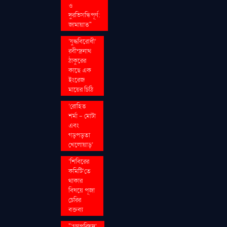
ও
দুরভিসন্ধিপূর্ণ:
জামায়াত"
‘যুদ্ধবিরোধী’
রবীন্দ্রনাথ
ঠাকুরের
কাছে এক
ইংরেজ
মায়ের চিঠি
‘রোহিত
শর্মা - মোটা
এবং
গড়পড়তা
খেলোয়াড়’
‘শিবিরের
কমিটি’তে
থাকার
বিষয়ে পূজা
চেরির
বক্তব্য
"‘গণপরিষদ’