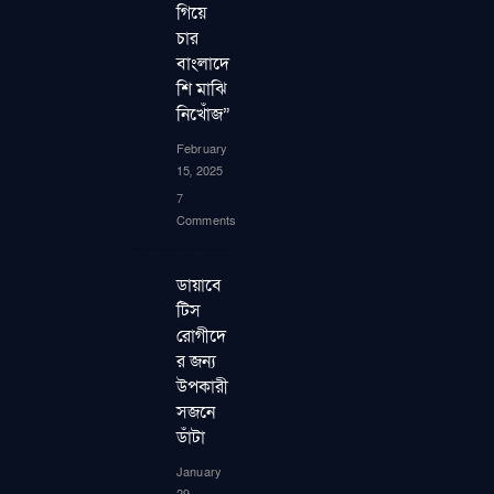
গিয়ে
চার
বাংলাদে
শি মাঝি
নিখোঁজ”
February
15, 2025
7
Comments
ডায়াবে
টিস
রোগীদে
র জন্য
উপকারী
সজনে
ডাঁটা
January