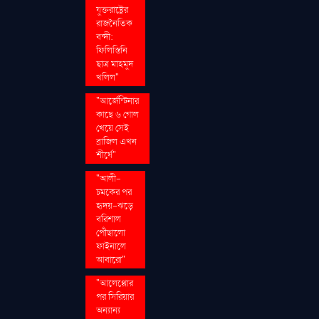
যুক্তরাষ্ট্রের
রাজনৈতিক
বন্দী:
ফিলিস্তিনি
ছাত্র মাহমুদ
খলিল"
"আর্জেন্টিনার
কাছে ৬ গোল
খেয়ে সেই
ব্রাজিল এখন
শীর্ষে"
"আলী-
চমকের পর
হৃদয়-ঝড়ে
বরিশাল
পৌঁছালো
ফাইনালে
আবারো"
"আলেপ্পোর
পর সিরিয়ার
অন্যান্য