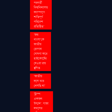
পরবর্তী
বিশ্ববিদ্যালয়
ক্যাম্পাসে
শান্তিপূর্ণ
পরিবেশ
প্রতিষ্ঠিত’
‘জয়
বাংলা’কে
জাতীয়
স্লোগান
ঘোষণা করে
হাইকোর্টের
দেওয়া রায়
স্থগিত
‘জাতীয়
দলে আর
খেলছি না’
‘ট্রাম্প
একজন
উন্মাদ’: গাজা
দখলের