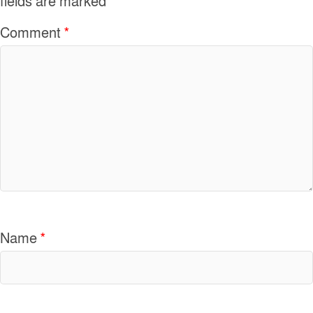
fields are marked
*
k
Comment
*
Name
*