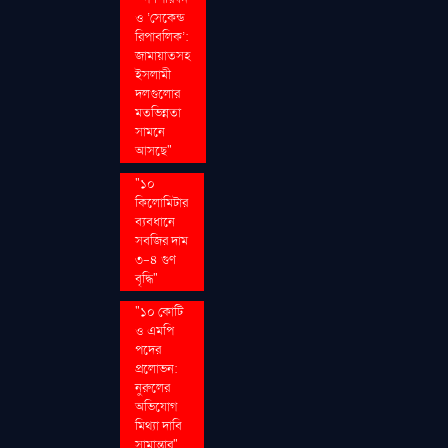
ও ‘সেকেন্ড
রিপাবলিক’:
জামায়াতসহ
ইসলামী
দলগুলোর
মতভিন্নতা
সামনে
আসছে"
"১০
কিলোমিটার
ব্যবধানে
সবজির দাম
৩-৪ গুণ
বৃদ্ধি"
"১০ কোটি
ও এমপি
পদের
প্রলোভন:
নুরুলের
অভিযোগ
মিথ্যা দাবি
সামান্তার"