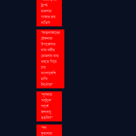
ট্রাস্ট
মামলায়
সাজার রায়
বাতিল
''কক্সবাজারের
টেকনাফ
উপজেলার
নাফ নদীর
মোহনায় মাছ
ধরতে গিয়ে
চার
বাংলাদেশি
মাঝি
নিখোঁজ''
''খুলনায়
‘নাটুকে’
পার্কে
জলবায়ু
তহবিল''
''ঘন
কুয়াশায়