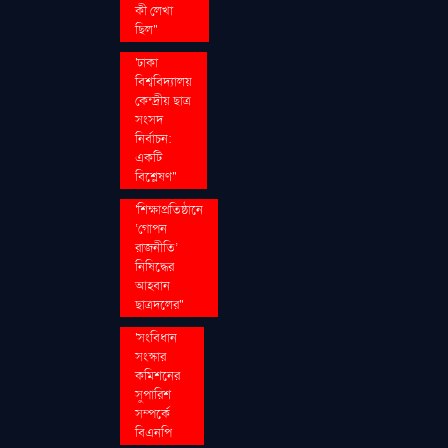
কী লেখা
ছিল''
'ঢাকা
বিশ্ববিদ্যালয়
কেন্দ্রীয় ছাত্র
সংসদ
নির্বাচন:
একটি
বিশ্লেষণ''
'শিক্ষাপ্রতিষ্ঠানে
‘গোপন
রাজনীতি’
নিষিদ্ধের
আহ্বান
ছাত্রদলের''
'সংবিধান
সংস্কার
কমিশনের
সুপারিশ
সম্পর্কে
বিএনপি