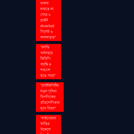
ঢাকায়
নামতে না
পেরে ৬
ফ্লাইট
diverted
সিলেট ও
কলকাতায়''
''চলতি
অর্থবছরে
জিডিপি
প্রবৃদ্ধি ৪
শতাংশ
হতে পারে''
''চ্যাটজিপিটির
নতুন সুবিধা:
ডিপসিকের
প্রতিযোগিতার
মুখে বিপ্লব''
''বাইডেনের
জাতির
উদ্দেশে