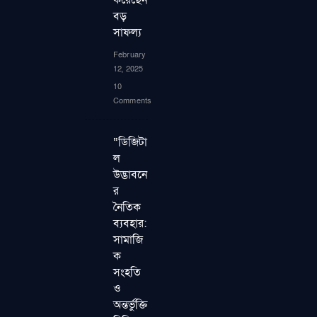
করেছেন
বড়
সাফল্য
February
12, 2025
10
Comments
“ডিজিটা
ল
উদ্ভাবনে
র
নৈতিক
ব্যবহার:
সামাজি
ক
সংহতি
ও
অন্তর্ভুক্তি