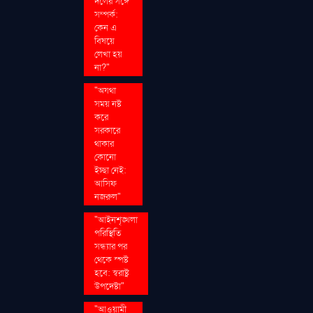
দলের সঙ্গে
সম্পর্ক:
কেন এ
বিষয়ে
লেখা হয়
না?"
"অযথা
সময় নষ্ট
করে
সরকারে
থাকার
কোনো
ইচ্ছা নেই:
আসিফ
নজরুল"
"আইনশৃঙ্খলা
পরিস্থিতি
সন্ধ্যার পর
থেকে স্পষ্ট
হবে: স্বরাষ্ট্র
উপদেষ্টা"
"আওয়ামী