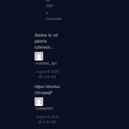
29,
2025
6
Comments
Siedze tu od
jakichs
czterech...
mostbet_djsl
August 9, 2026
@ 4:28 AM
https://shortur
l.fm/qeejF
Colleen931
August 9, 2026
@ 3:40 AM