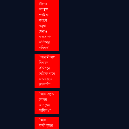
লীগের
অবস্থান
স্পষ্ট না
করলে
যমুনা
ঘেরাও
করবে গণ
অধিকার
পরিষদ"
"আগামীকাল
নির্বাচন
কমিশনে
বৈঠকে যাবে
জামায়াতে
ইসলামী"
"আজ রাতে
ঢাকায়
আসছেন
সাকিব?"
"আজ
লক্ষ্মীপূজার