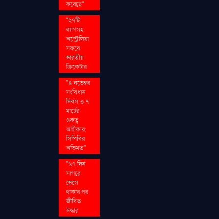
করেছে"
"২৭টি
ব্যাগসহ
অস্ট্রেলিয়া
সফরে
ভারতীয়
ক্রিকেটার
"৪ নভেম্বর
সংবিধান
দিবস ও ৭
মার্চের
গুরুত্ব
অস্বীকার:
সিপিবির
অভিমত"
"৬৭ দিন
সাগরে
ভেসে
থাকার পর
জীবিত
উদ্ধার