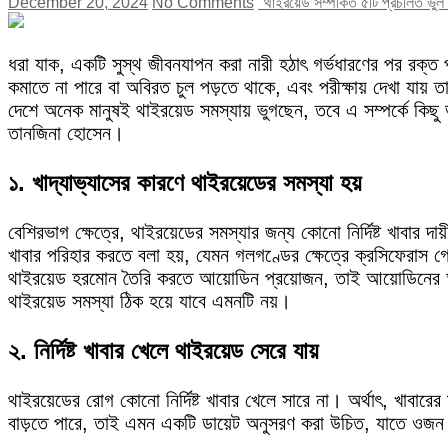
December 20, 2024
No Comments
"থাইরয়েড সম্পর্কিত ৫টি প্রচলিত ভুল 
ধরা যাক, একটি সুস্থ জীবনযাপন করা নারী হঠাৎ গর্ভধারণের পর রক্ত পর
কমাতে না পারে বা অবিরত চুল পড়তে থাকে, এবং পরীক্ষায় দেখা যায
দেশে অনেক মানুষই থাইরয়েড সমস্যায় ভুগছেন, তবে এ সম্পর্কে কিছু
তানজিনা হোসেন।
১. খাদ্যাভ্যাসের কারণে থাইরয়েডের সমস্যা হয়
বেশিরভাগ ক্ষেত্রে, থাইরয়েডের সমস্যার জন্য কোনো নির্দিষ্ট খাবার দ
খাবার পরিহার করতে বলা হয়, যেমন গলগণ্ডের ক্ষেত্রে ক্রসিফেরাস গ
থাইরয়েড হরমোন তৈরি করতে আয়োডিন প্রয়োজন, তাই আয়োডিনের অ
থাইরয়েড সমস্যা ঠিক হয়ে যাবে এমনটি নয়।
২. নির্দিষ্ট খাবার খেলে থাইরয়েড সেরে যায়
থাইরয়েডের রোগ কোনো নির্দিষ্ট খাবার খেলে সারে না। অর্থাৎ, খাবারে
বাড়তে পারে, তাই এমন একটি ডায়েট অনুসরণ করা উচিত, যাতে ওজন বা চ