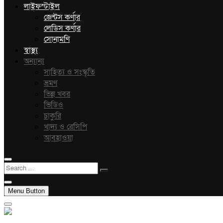
লাইফস্টাইল
জেন্টস কর্ণার
লেডিস কর্ণার
সোনামণি
স্বাস্থ্য
অন্যান্য
সাহিত্য ও সংস্কৃতি
ভ্রমণ
ভিন্ন খবর
ভিডিও
চাকুরি
খাদ্য ও রেসিপি
আবহাওয়া
Search
…
Menu Button