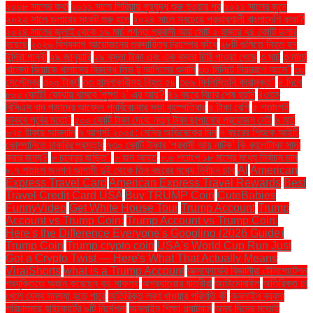
২০০৮ সালের কথা
২০১১ সালে সিরিয়ায় গৃহযুদ্ধ শুরু হওয়ার পর
২০২১ সালের জুনে
২০২২ সালে ডলারের সংকট শুরু হলে
২০২৪ সালে সবচেয়ে প্রভাবশালী বাংলাদেশি কারা?
২০২৪ সালের জুলাই থেকে ১৯ মার্চ পর্যন্ত প্রবাসী আয় মোট ২ হাজার ৭৪ কোটি ডলার
হয়েছে
২০২৬ বিশ্বকাপ আয়োজনের গুরুদায়িত্ব ট্রাম্পের কাঁধে
২৮টি গুলিতে নিহত হন
ইন্দিরা গান্ধী
২৯ জানুয়ারি
২৯ বস্তা টাকা এবং এক বস্তা চিঠি পাওয়া গেছে
৩ মার্চ
৩ মার্চে
খালেদা জিয়াকে খালাসের বিরুদ্ধে লিভ টু আপিলের শুনানি
৩০ মিনিটে নিয়ন্ত্রণে আসে"
৩০
সেপ্টেম্বর
৩০০ টাকা!
৩৩ হামলাকারীসহ নিহত ৫৮
৩৬৯ ফিলিস্তিনি কারামুক্ত"
৪ দিনে
৮০০ কোটি! কোথায় থামবে 'পুষ্পা ২' এর আয়?
৪১ বছরে বিচার শেষ হয়নি
৪৩তম
বিসিএস বাদ পড়াদের আবেদন পুনর্বিবেচনার সভা বৃহস্পতিবার
৫ টাকা বেশি
৫ শতাংশই
থাকবে পূর্বের মতো"
৫০০ কোটি টাকা দেবে: নতুন টাকা ছাপানোর প্রয়োজন নেই
৬ মার্চ
৬৭৫ টাকায় আমদানি
৭ আগস্ট ২০০৫: মেসির অভিষেকের দিন
৭ বছরের শিশুকে আইটি
কোম্পানিতে চাকরির প্রস্তাব
৭৩০ কোটি টাকার ‘প্রবাসী আয় নাটক’ কি কালোটাকা সাদা
করার জন্য?
৮ চক্রের জড়িত"
৮ জন আহত
৮.৬ শতাংশ ১৮ মাসের মধ্যে নির্বাচন চান
৮.৭ শতাংশ জনগণ আগামী দুই থেকে তিন বছরের মধ্যে নির্বাচন চান
AI
American
Express Travel Card
American Express Travel Rewards
Best
Travel Credit Card USA
Buy TRUMP Coin
CuteBabies
FunnyVideo
Get White House Tour
Trump Account
Trump
Account vs Trump Coin:
Trump Account vs Trump Coin:
Here's the Difference Everyone's Googling (2026 Guide)
Trump Coin
Trump crypto coin
USA's World Cup Run Just
Got a Crypto Twist — Here's What That Actually Means
ViralShorts
what is a Trump Account
অক্সফোর্ডের বিজ্ঞানীরা টেলিপোর্টেশন
প্রযুক্তিতে অর্জন করেছেন বড় সাফল্য
অগ্রযাত্রার যাত্রীরা
অটোমোবাইল
অতিরিক্ত চা
খেলে যেসব সমস্যা হতে পারে
অতিরিক্ত লবণ খাওয়ার পরিণতি কী
অনলাইন ব্যবসা
পরিচালনায় হাইকোর্টের ৯টি নির্দেশনা
অনলাইন শিক্ষা প্ল্যাটফর্ম
অন্য দিনের মতোই