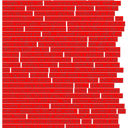
অপরিকল্পিত ঋণের বৃহৎ বোঝা
অপ্রাপ্তবয়স্কদের সঙ্গে প্রেমের সম্পর্ক: আইনি বাধা ও
সামাজিক সমস্যা
অভিজ্ঞতা ছাড়াই আবেদন করা যাবে
অভিনয় শিল্পী
অভিনেত্রী কীর্তি
সুরেশের বিবাহ সম্পন্ন
অস্কার জিততে পারবেন কি?
অ্যাডমিনকে গুলি করে হত্যা
অ্যালোভেরার বিভিন্ন ব্যবহার
আইএসআইএসের পতাকা হাতে যুক্তরাষ্ট্রে হামলা!
আইন
উপদেষ্টা অধ্যাপক আসিফ নজরুল জানিয়েছেন
আইনের শাসন না থাকলে কেউ নিরাপদ নয়
- তারেক রহমান
আইপিএলে বেতন বৃদ্ধির চমক
আওয়ামী লীগকে নিষিদ্ধ করার বিষয়ে এক
প্রশ্নের জবাবে মান্না বলেন
আগামী ২ বছরে সরকারি খাতে ৫ লাখ নতুন চাকরি সৃষ্টি হবে
আগামী এক বছরের মধ্যে জাতীয় নির্বাচন অনুষ্ঠিত হওয়া উচিত
আগামী জাতীয় সংসদ
নির্বাচন কবে অনুষ্ঠিত হবে
আজ বুধবার সচিবালয়ে সাংবাদিকদের
আটার রুটিকে আরও
পুষ্টিকর করার কয়েকটি সহজ উপায়
আতিকুল সালাম ক্যান্টনমেন্ট থানায় লিখিত অভিযোগ
দায়ের করেন
আতিকুল সালাম জানিয়েছেন যে
আতিথেয়তা ও খাবারের স্বাদ
আধ ঘণ্টায়
২০ লাখ হিট
আন্তর্জাতিক মুদ্রা তহবিলের সতর্কতা
আপনার ঠোঁট এক্সফোলিয়েট করার
পরিপূর্ণ গাইড
আফ্রিদিকে বললেন তামিম
আম দিয়ে পাটিসাপটা পিঠা
আমরা কেন ভ্রমণ
করি?
আমলাতন্ত্র রাজনীতির চাপে
আমার বাংলাদেশ পার্টির (এবি পার্টি) সদস্যসচিব মজিবুর
রহমান মঞ্জু বলেছেন
আমি ক্লান্ত
আরও একটি কারখানা পেল পরিবেশবান্ধব স্বীকৃতি
আসকের উদ্বেগ: ঢাকা প্রতিবেদন"
আসামে গরুর মাংস খাওয়া নিষিদ্ধ
আসিফ নজরুলের
সঙ্গে অশোভন আচরণের জন্য তারেক রহমানের নিন্দা
আহত ১".
ইইউ বাংলাদেশের
সংস্কার উদ্যোগে সমর্থন জানালেন - হাদজা লাহবিব
ইউক্রেন
ইউক্রেনে যুক্তরাষ্ট্রের
প্রস্তাবিত যুদ্ধবিরতি চুক্তি নিয়ে রাশিয়ার প্রেসিডেন্ট ভ্লাদিমির পুতিনে
ইউক্রেনে সেনা
পাঠানোর সম্ভাবনা উড়িয়ে দেননি কানাডা - ট্রুডো
ইউক্রেনের প্রেসিডেন্ট ভলোদিমির
জেলেনস্কি অভিযোগ করেছেন যে
ইউনাইটেড কমার্শিয়াল ব্যাংক (ইউসিবি) বছরের তৃতীয়
প্রান্তিকে শেয়ারপ্রতি আয় (ইপিএস) বৃদ্ধি পেয়েছে।
ইউরোপ
ইউরোপজুড়ে সাড়া
ইঙ্গিত
ডাউনিং স্ট্রিটের"
ইনস্টাগ্রামের ৬টি প্রাইভেসি ফিচার যেগুলি আপনার জন্য উপকারী
ইন্টার্নশিপ প্রোগ্রামের মাধ্যমে ভবিষ্যতের ক্যারিয়ার গঠন
ইফতার
ইফতারে কী খাবেন
ইফতারের সময় রাসুল (সা.) যে দোয়া পড়তেন
ইয়ামালের বাঁকা পথে মেসি-ম্যারাডোনার