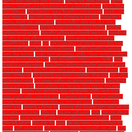
ট্রাম্পের ভাষণে কংগ্রেসে তীব্র উত্তেজনা
ট্রাম্পের সঙ্গে মোদির ফোনালাপ
ট্রাম্পের
স্বাক্ষরে সেনাবাহিনী থেকে ট্রান্সজেন্ডারদের বাদ দেওয়ার নির্বাহী আদেশ
ট্রেনের অগ্রিম
টিকিট বিক্রি শুরু
ট্রেন্ডি ডিজাইনে 'সারা'র শীতকালীন পোশাকের সংগ্রহ
ঠাকুরগাঁও শহর
থেকে অপহৃত হন
ঠান্ডা-কাশি থেকে বাঁচতে বাইকারদের যা করা উচিত
ডলারের দাম না
বাড়লেও প্রবাসী আয় যেভাবে বাড়ছে
ডলারের বিপরীতে রুপির মূল্য নেমে এসেছে
ইতিহাসের সর্বনিম্ন স্তরে
ডাইনোসর পুনরুদ্ধারের চেষ্টা করছেন বিজ্ঞানীরা
ডায়াবেটিস
রোগীদের আতঙ্কের কারণ
ডায়াবেটিস রোগীদের জন্য উপকারী সজনে ডাঁটা
ডায়াবেটিসের
৪টি লক্ষণ যা কেবল নারীদের মধ্যে দেখা যায়
ডালিম খাওয়ার অসংখ্য উপকারিতা
ডিএসসিসি নির্বাচন
ডিপসিক
ডেঙ্গু
ডেঙ্গু হওয়ার কারণ এবং তার হাত থেকে বাঁচার উপায়
ডেভেলপমেন্ট পার্টি পেল নির্বাচন কমিশনের নিবন্ধন"
ডেসটিনি-ইভ্যালি সহ এমএলএম
ব্যবসা নিয়ে সতর্কবার্তা
ডোনাল্ড ট্রাম্প যুক্তরাষ্ট্রের কেন্দ্রীয় গোয়েন্দা সংস্থা (এফবিআই)
ড্রোনের মাধ্যমে নজরদারি চলছে
ঢাকা আন্তর্জাতিক ম্যারাথন-২০২৫ অনুষ্ঠিত
ঢাকায়
ছিনতাই ও ডাকাতির প্রবণতা
ঢাকায় নিযুক্ত জাতিসংঘের আবাসিক সমন্বয়কারী গোয়েন
লুইস বলেছেন
ঢাকায় হাঁটার গতি এখন গাড়ির চেয়েও বেশি''
ঢাকার পাইকারি বাজার'
ঢাকার
বাতাস ‘অস্বাস্থ্যকর’
ঢাবি উপাচার্যের দুঃখ প্রকাশ অনাকাঙ্ক্ষিত ঘটনার জন্য
তবুও শ্রোতা
হীন বাংলাদেশ বেতার”
তবে আমরাও পরাজিত হব: মাহমুদুর রহমান মান্না"
তরুণ ট্রাম্পের
চরিত্রে দুর্দান্ত স্ট্যান
তরুণ-তরুণীদের অঙ্গ-প্রত্যঙ্গের ক্ষতির প্রবণতা বৃদ্ধি করছে
অ্যালকোহল
তরুণদের নতুন রাজনৈতিক দলের প্রতিষ্ঠাকালীন কমিটির সদস্য সংখ্যা
এখনও চূড়ান্ত হয়নি। তবে জানা গেছে
তা অব্যাহত রয়েছে।
তাজা ফল আমদানিতে
সম্পূরক শুল্ক ৩০ শতাংশ থেকে কমিয়ে ২৫ শতাংশ করা হয়েছে
তাঁদের জন্য আগে
স্ক্রিনিং জরুরি
তাপমাত্রা ৯ ডিগ্রির ঘরে
তাপমাত্রা বৃদ্ধি উদ্ভিদের কার্বন শোষণ বন্ধ করে
দিতে পারে - নতুন গবেষণা
তামিল নাড়ু
তার জন্য আমি দুঃখিত'
তারকা
তারুণ্যের শক্তিতে
‘সব সম্ভব’
তাহসানের কারণেই রোজা ও তার প্রেমিকের ব্রেকআপ হয়েছিল
তিব্বতে
শক্তিশালী ভূমিকম্প
তীব্র হচ্ছে শীত
তুরস্ক
তুরস্কের সরকার থেকে ইস্তানবুলে ফ্রি
ইফতার
তুলসী গ্যাবার্ড বলেন
তৃতীয় প্রান্তিকে ইউসিবির শেয়ারপ্রতি আয় বৃদ্ধি"
তৃতীয়