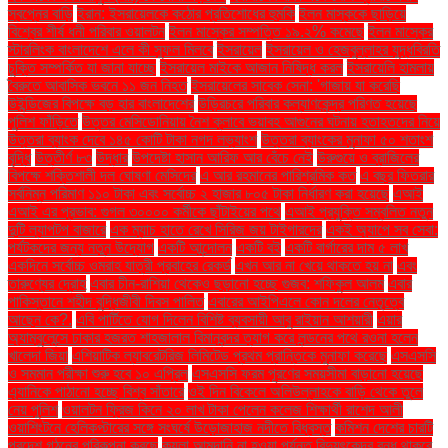
স্বপ্নের বাড়ি
ইরান: ইসরায়েলকে কঠোর প্রতিশোধের হুমকি
ইলন মাস্ককে ছাড়িয়ে
বিশ্বের শীর্ষ ধনী পরিবার ওয়ালটন
ইলন মাস্কের সম্পত্তি ১৯.২% কমেছে
ইলন মাস্কের
স্টারলিংক বাংলাদেশে এলে কী সুফল মিলবে
ইসরায়েল
ইসরায়েল ও হেজবুল্লাহর যুদ্ধবিরতি
চুক্তি সম্পর্কিত যা জানা যাচ্ছে
ইসরায়েল মাইকে আজান নিষিদ্ধ করল
ইসরায়েলি হামলায়
বৈরুতে আবাসিক ভবনে ১১ জন নিহত
ইসরায়েলের সাবেক সেনা: 'গাজায় যা করেছি
উইন্ডিজের বিপক্ষে বড় হার বাংলাদেশের
উড়িরচরে পরিবার কল্যাণকেন্দ্র পরিণত হয়েছে
পুলিশ ফাঁড়িতে
উত্তর মেসিডোনিয়ায় নৈশ ক্লাবে ভয়াবহ আগুনের ঘটনায় হতাহতদের নিয়ে
উত্তরা ব্যাংক দেবে ১৪৫ কোটি টাকা নগদ লভ্যাংশ
উত্তরা ব্যাংকের মুনাফা ৫০ শতাংশ
বৃদ্ধি
উত্তীর্ণ ৮৩
উদ্ধার
উপদেষ্টা হাসান আরিফ আর বেঁচে নেই
উরুগুয়ে ও ব্রাজিলের
বিপক্ষে শক্তিশালী দল ঘোষণা মেসিদের
এ আর রহমানের পারিশ্রমিক কত
এ বছর ফিতরার
সর্বনিম্ন পরিমাণ ১১০ টাকা এবং সর্বোচ্চ ২ হাজার ৮০৫ টাকা নির্ধারণ করা হয়েছে
এআই
এআই এর প্রভাব: গুগল ৩০০০০ কর্মীকে ছাঁটাইয়ের পথে
এআই প্রযুক্তি সম্বলিত নতুন
দুটি ল্যাপটপ বাজারে
এক ম্যাচ হাতে রেখে সিরিজ জয় টাইগারদের
একই অ্যাপে সব সেবা:
পর্যটকদের জন্য নতুন উদ্যোগ
একটি আন্দোলন
একটি বই
একটি বার্গারের দাম ৫ লাখ
একদিনে সর্বোচ্চ ওমরাহ যাত্রী প্রবাহের রেকর্ড
এখন আর না খেয়ে থাকতে হয় না
এবং
তারুণ্যের দ্রোহ
এবার চীন-রাশিয়া থেকেও ছড়ানো হচ্ছে গুজব: শফিকুল আলম
এবার
পাকিস্তানে শহীদ বুদ্ধিজীবী দিবস পালিত
এবারের আইপিএলে কোন দলের নেতৃত্বে
আছেন কে?.
এবি পার্টিতে যোগ দিলেন বিশিষ্ট ব্যবসায়ী আবু রাইয়ান আশয়ারী
এয়ার
অ্যাম্বুলেন্সে ঢাকার হজরত শাহজালাল বিমানবন্দর ত্যাগ করে লন্ডনের পথে রওনা হলেন
খালেদা জিয়া
এশিয়াটিক ল্যাবরেটরিজ লিমিটেড প্রথম প্রান্তিকে মুনাফা করেছে
এসএসসি
ও সমমান পরীক্ষা শুরু হবে ১০ এপ্রিল
এসএসসি ফরম পূরণের সময়সীমা বাড়ানো হয়েছে
এ্যানিকে পাঠানো হচ্ছে বিশ্ব সাঁতারে
ওই দিন বিকেলে অলিউল্লাহকে বাড়ি থেকে তুলে
নেয় পুলিশ
ওয়ালটন ফ্রিজ কিনে ২০ লাখ টাকা পেলেন কলেজ শিক্ষার্থী রাশেদ আলী
ওয়াশিংটনে হেলিকপ্টারের সঙ্গে সংঘর্ষে উড়োজাহাজ নদীতে বিধ্বস্ত
কমিশন দেশের চারটি
প্রদেশ গঠনের পরিকল্পনা করছে
কয়লা আমদানি না হওয়া পর্যন্ত বিদ্যুৎকেন্দ্র বন্ধ থাকবে