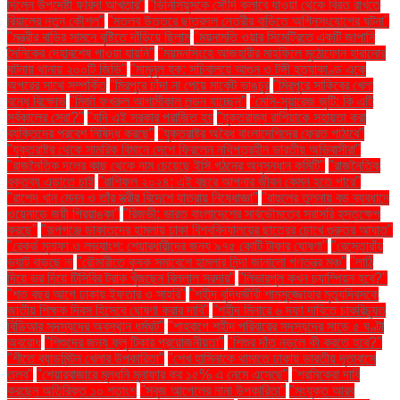
দিলেন উপদেষ্টা ফরিদা আখতার"
"ভিনিসিয়ুসকে সৌদি ক্লাবে যাওয়া থেকে বিরত রাখতে
রিয়ালের নতুন কৌশল"
"মতলব উত্তরে ছাত্রদল নেত্রীর বাড়িতে অগ্নিসংযোগের ঘটনা"
"মন্ত্রীর বাড়ির সামনে বৃষ্টিতে দাঁড়িয়ে ছিলাম
"ময়নামতি ওয়ার সিমেট্রিতে একটি জাপানি
সৈনিকের দেহাবশেষ পাওয়া যায়নি"
"ময়মনসিংহে আজহারীর মাহফিলে মুঠোফোন হারানোর
ঘটনায় থানায় ২০০টি জিডি"
"মামুনুল হক: সচিবালয়ে আগুন ও টঙ্গী হত্যাকাণ্ড একে
অপরের সাথে সম্পর্কিত
"মিরপুরে চাঁদা না পেয়ে মার্কেট ভাঙচুর
"মিরপুরে সাকিবের খেলা
বন্ধে বিক্ষোভ
"মির্জা ফখরুল আগামীকাল লন্ডন যাচ্ছেন"
"মেসি-সুয়ারেজ জুটি: কি এটি
সর্বকালের সেরা?"
"যদি এই সরকার পরাজিত হয়
"যুক্তরাজ্য রাশিয়াকে সহায়তা করা
ব্যক্তিদের প্রবেশ নিষিদ্ধ করছে"
"যুক্তরাষ্ট্র অবৈধ বাংলাদেশিদের ফেরত পাঠাবে"
"যুক্তরাষ্ট্র থেকে সামরিক বিমানে দেশে ফিরলেন নথিপত্রহীন ভারতীয় অভিবাসীরা"
"রাজনৈতিক দলের কাছ থেকে নাম চেয়েছে ইসি গঠনের অনুসন্ধান কমিটি"
"রাজনৈতিক
বক্তব্য এড়াতে চাই
"রাশিফল ২০২৪: এই বছরে আপনার জীবন কেমন হতে পারে"
"রাশেদ খান মেনন ও তাঁর স্ত্রীর বিদেশে যাত্রায় নিষেধাজ্ঞা"
"রাহুলের তুলনায় বড় ব্যবধানে
ওয়েনাডে জয়ী প্রিয়াঙ্কা"
"রিজভী: ভারত বাংলাদেশের সার্বভৌমত্বে সরাসরি হস্তক্ষেপ
করছে"
"রূপগঞ্জে ডাকাতদের হামলায় ঢাকা বিশ্ববিদ্যালয়ের ছাত্রের চোখে গুরুতর আঘাত"
"রেকর্ড মুনাফা ও লভ্যাংশ: শেয়ারধারীদের জন্য ৯৭৫ কোটি টাকার ঘোষণা"
"রেস্তোরাঁয়
ভ্যাট বাড়ছে না
"রৌমারীতে কৃষক সমাবেশে হামলার নিন্দা জানালো গণতন্ত্র মঞ্চ"
"লাঠি
দিয়ে ভর দিয়ে টিসিবির ট্রাক খুঁজছেন বিল্লাল সরদার"
"লিভারপুল কখন চ্যাম্পিয়ন হবে?"
"শত বছর আগে ঢাকায় ইফতার ও সাহ্‌রি"
"শহীদ বুদ্ধিজীবী শামসুজ্জোহার মৃত্যুদিবসকে
জাতীয় শিক্ষক দিবস হিসেবে ঘোষণা করার দাবি"
"শহীদ মিনারে ৬ দফা দাবিতে চাকরিচ্যুত
বিডিআর সদস্যদের অবস্থান ধর্মঘট"
"শাহবাগে শহীদ পরিবারের সদস্যদের সাড়ে ৫ ঘণ্টা
অবরোধ
"শিশুদের জন্য ফ্লু টিকার প্রয়োজনীয়তা"
"শিশুর দাঁত নড়লে কী করতে হবে?"
"শীতে ব্যাডমিন্টন খেলার উপকারিতা"
"শেখ হাসিনাকে থামাতে ঢাকায় ভারতীয় দূতাবাসে
তলব"
"শেয়ারবাজারে মূলধনি মুনাফার কর ১৫% এ নেমে এসেছে"
"শ্রমিকেরা দাবি
করছেন অতিরিক্ত ১০ শতাংশ
"সবুজ আপেলের নানা উপকারিতা"
"সংযুক্ত আরব