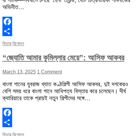
বা নাটক—সবখানে চলছে ‘হেনা’ ট্রেন্ড, যেটি চিত্রনায়িকা শাবনাজের
অভিনীত…
Facebook
Share
ফিচার
বিনোদন
“জ্যোতি আমার কুমিল্লার মেয়ে”: আসিফ আকবর
March 13, 2025
1 Comment
বাংলা গানের যুবরাজ খ্যাত কণ্ঠশিল্পী আসিফ আকবর, দুই দশকেরও
বেশি সময় ধরে বাংলা গানে আধিপত্য বিস্তার করে চলেছেন। দীর্ঘ
ক্যারিয়ারে তাকে প্রায়ই নতুন শিল্পীদের সঙ্গে…
Facebook
Share
ফিচার
বিনোদন