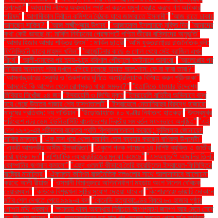
উপদেষ্টা"
"আওয়ামী লীগের অবস্থান স্পষ্ট না করলে যমুনা ঘেরাও করবে গণ অধিকার
পরিষদ"
"আগামীকাল নির্বাচন কমিশনে বৈঠকে যাবে জামায়াতে ইসলামী"
"আজ রাতে ঢাকায়
আসছেন সাকিব?"
"আজ লক্ষ্মীপূজার উৎসব"
"আজহারুল ইসলামকে মুক্তি দিন
"আমাদের
কথা কেউ ভাবছে না: মার্কিন নির্বাচনের প্রেক্ষাপটে পশ্চিম তীরের বাসিন্দাদের অনুভূতি"
"আমার হিজাব আমার শক্তির উৎস" : মার্কিন ছাত্রী
"আমি যুক্তরাষ্ট্রের রাজনৈতিক বন্দী:
ফিলিস্তিনি ছাত্র মাহমুদ খলিল"
"আর্জেন্টিনার কাছে ৬ গোল খেয়ে সেই ব্রাজিল এখন
শীর্ষে"
"আলী-চমকের পর হৃদয়-ঝড়ে বরিশাল পৌঁছালো ফাইনালে আবারো"
"আলেপ্পোর পর
সিরিয়ার অন্যান্য শহর দখলে এগিয়ে চলেছে হায়াত আল-শাম: কে বা কারা তারা?"
"আসলাঙ্কারের সেঞ্চুরি ও তিকশানার ঘূর্ণিতে অস্ট্রেলিয়াকে বিস্মিত করল শ্রীলঙ্কা"
"আসলেই কি আপেল খেলে রোগমুক্ত থাকা সম্ভব?"
"ইতালিতে যাওয়ার উদ্দেশ্যে
লিবিয়ায় নিখোঁজ ২৪ জন
"ইসরায়েলি ৩ জিম্মি মুক্ত
"ইসরায়েলি বাহিনীর অভিযানে বন্ধ
হয়ে গেছে উত্তর গাজার শেষ হাসপাতালটি"
"ইসরায়েলে নেতানিয়াহুর বিরুদ্ধে হাজারো
মানুষের প্রতিবাদ: দ্য গার্ডিয়ান"
"উড়োজাহাজে ৪০ ঘণ্টার নির্যাতন: হাতকড়া
"উৎসবমুখর
পরিবেশে নটর ডেম ইউনিভার্সিটি বাংলাদেশের দ্বিতীয় সমাবর্তন সফলভাবে অনুষ্ঠিত"
"এই
দেশ ১৯৭১-এর শহীদদের রক্তের প্রতি বিশ্বাসঘাতকতা করেছে: কুমিল্লায় জোনায়েদ
সাকির মন্তব্য"
"এক মাস ধরে খোলা সয়াবিন তেল ব্যবহার করছেন বাণিজ্য উপদেষ্টা"
"একটি আমলকীর অসীম উপকারিতা!"
"একুশে পদক পাচ্ছেন ১৪ বিশিষ্ট ব্যক্তি ও জাতীয়
নারী ফুটবল দল"
"এশিয়াটিক ল্যাবরেটরিজের মুনাফা কমেছে"
"এসঅ্যান্ডপি আদানির তিনটি
কোম্পানির ঋণমান কমালো"
"এহুদ ওলমার্ট কীভাবে তৈরি করেছিলেন ইসরায়েল-ফিলিস্তিন
রাষ্ট্রের মানচিত্র"
"ঐকমত্য কমিশন রাজনৈতিক দলগুলোর সাথে আলাদাভাবে আলোচনা
করবে: আলী রীয়াজ"
"ওসমানী বিমানবন্দরে অগ্নিনির্বাপণ মহড়ায় অংশ নিলেন বেবিচক
চেয়ারম্যান"
"কাউকে বিশৃঙ্খলা সৃষ্টির সুযোগ দেওয়া যাবে না
"কিশোরগঞ্জে ভাঙারি দোকানে
মর্টার শেল দেখতে পেয়ে ৯৯৯-এ কল
"কেনেডি হত্যাকাণ্ডের বিষয়ে ৮০ হাজার পৃষ্ঠার
গোপন নথি প্রকাশ"
"ক্ষমতায় থাকা অবস্থায় নির্বাচনে অংশগ্রহণ জনগণ আর মেনে নেবে
না: জি এম কাদের"
"গণ–অভ্যুত্থানের ছয় মাস পর ছেলের মরদেহ পেয়ে মা'র অবিরত