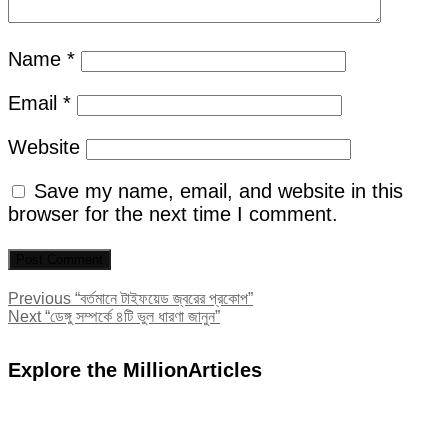
Name
*
Email
*
Website
Save my name, email, and website in this
browser for the next time I comment.
Post
Previous
Previous
“বর্তমানে টাইফয়েড জ্বরের প্রকোপ”
Next
post:
Next
“ডেঙ্গু সম্পর্কে ৪টি ভুল ধারণা জানুন”
navigation
post:
Explore the MillionArticles