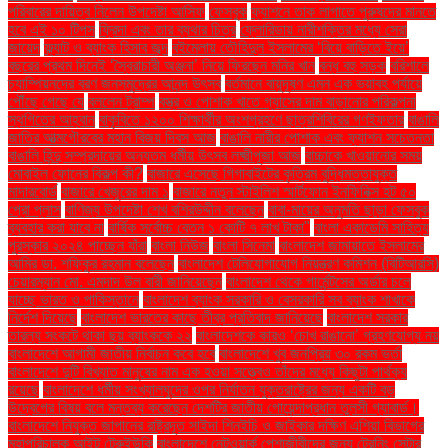
পরিবারের দায়িত্ব নিলেন উপদেষ্টা আসিফ
ফেসবুক
ফ্যাশনে তাক লাগাতে পুরুষদের মানতে
হবে এই ১০ টিপস
ফ্রিদা এবং তার ব্যথার চিত্র
ফ্লোরিডায় নারীশক্তির মধ্যে সেরা
জায়েদ
ফ্ল্যাট ও ব্যাংক হিসাব জব্দ
বইমেলায় তৌহিদুল ইসলামের ‘বিয়ে বাড়িতে ইয়ে’
বছরের প্রথম দিনেই ‘স্বৈরাচারী অঞ্জনা’ নিয়ে ফিরছেন মনির খান
বন্ধ বহু সড়ক
বরিশালে
চ্যাম্পিয়নদের বরণ জনসমুদ্রের আনন্দ উৎসব
বর্তমানে বায়ুদূষণ এমন এক ভয়াবহ পর্যায়ে
পৌঁছে গেছে যে
বললেন ট্রাম্প
বস্ত্র ও পোশাক খাতে গ্যাসের দাম বাড়ানোর পরিকল্পনা
স্থগিতের আহ্বান
বাকৃবিতে ১২০০ শিক্ষার্থীর অংশগ্রহণে ছাত্রশিবিরের গণইফতার
বাঙালি
জাতির আত্মগৌরবের মহান বিজয় দিবস আজ
বাঙালি নারীর পোশাক এবং ফ্যাশন সচেতনতা
বাঙালি হিন্দু সম্প্রদায়ের অন্যতম ধর্মীয় উৎসব লক্ষ্মীপূজা আজ
বাচ্চাকে খাওয়ানোর সময়
মোবাইল ফোনের বিকল্প কী?
বাজারে এসেছে গিগাবাইটের কৃত্রিম বুদ্ধিমত্তাযুক্ত
মাদারবোর্ড
বাজারে খেজুরের দাম ১
বাজারে নতুন স্টাইলিশ স্মার্টফোন ইনফিনিক্স হট ৫০
প্রো প্লাস
বাণিজ্য উপদেষ্টা শেখ বশিরউদ্দীন বলেছেন
বাবা-মায়ের অনুমতি ছাড়া ফেসবুক
ব্যবহার করা যাবে না
বার্ষিক সর্বোচ্চ বেতন ১ কোটি ৭ লাখ টাকা"
বাংলা একাডেমি সাহিত্য
পুরস্কার ২০২৪ পাচ্ছেন যাঁরা
বাংলা নিউজ
বাংলা সিনেমা
বাংলাদেশ জামায়াতে ইসলামের
আমির ডা. শফিকুর রহমান বলেছেন
বাংলাদেশ টেলিযোগাযোগ নিয়ন্ত্রণ কমিশন (বিটিআরসি)
চেয়ারম্যান মো. এমদাদ উল বারী জানিয়েছেন
বাংলাদেশ থেকে গার্মেন্টসের অর্ডার চলে
যাচ্ছে ভারত ও পাকিস্তানে
বাংলাদেশ ব্যাংক সরকারি ও বেসরকারি সব ব্যাংক শাখাকে
নির্দেশ দিয়েছে
বাংলাদেশ ভারতের কাছে তীব্র প্রতিবাদ জানিয়েছে
বাংলাদেশ সরকার
তারল্য সংকটে থাকা ছয় ব্যাংককে ২২
বাংলাদেশকে কারও ‘চোখ রাঙানো’ গ্রহণযোগ্য নয়
বাংলাদেশে আগামী জাতীয় নির্বাচন কবে হবে
বাংলাদেশে খুব জনপ্রিয় ৩০ রকম ভর্তা
বাংলাদেশে দুটি বিখ্যাত মানুষের নাম এক হওয়া সত্ত্বেও তাঁদের মধ্যে কিছুটা পার্থক্য
রয়েছে
বাংলাদেশে ধর্মীয় সংখ্যালঘুদের ওপর নির্যাতন যুক্তরাষ্ট্রের জন্য একটি বড়
উদ্বেগের বিষয় বলে মন্তব্য করেছেন দেশটির জাতীয় গোয়েন্দাপ্রধান তুলসী গ্যাবার্ড।
বাংলাদেশে নিযুক্ত জাপানের রাষ্ট্রদূত সাইদা শিনইচি ও জাইকার দক্ষিণ এশিয়া বিভাগের
মহাপরিচালক আইট টেরুইউকি
বাংলাদেশে নেটওয়ার্ক পেশাজীবীদের জন্য ট্রেনিং সেন্টার