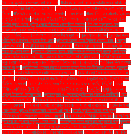
জিয়াকে সুস্থতার শুভেচ্ছা জানিয়ে চিঠি
পাচার হওয়া অর্থ ফিরিয়ে আনার জন্য কানাডার
সহযোগিতা প্রার্থনা প্রধান উপদেষ্টার
পাঠ্যবই বিতরণের আগে নোট-গাইড ছাপা বন্ধের
নির্দেশ
পাঠ্যবইয়ে র‍্যাপার সেজান ও হান্নান
পায়ের শিকল
পারমাণবিক আলোচনায় ইরানের
পাশে চীন ও রাশিয়া
পিকাসোর ‘উইমেন উইথ এ ওয়াচ’ নিলামে ১৪ কোটি ডলারে বিক্রি
পিঠের ব্যথা থেকে মুক্তি পেতে কীভাবে মোকাবিলা করবেন
পিলখানা হত্যাকাণ্ডের
পুনঃতদন্ত দ্রুত সম্পন্ন হবে: স্বরাষ্ট্র উপদেষ্টার ঘোষণা"
পুতিনের হানিট্র্যাপ কৌশল
পুতুলের বিরুদ্ধে চিঠি এখনও পায়নি পররাষ্ট্র মন্ত্রণালয়
পুরুষ যখন বাবা হন
পুরুষদের জন্য
শরীর সুস্থ রাখতে প্রয়োজনীয় খাবার
পুলিশকে হামলা করে ছিনিয়ে নেয়ার চেষ্টা"
পেছনে
ফেললেন রদ্রি
পেনাল্টি মিসের ম্যাচে রিয়ালের জয়
পেঁয়াজ ছাড়া রান্না!
পোষা কুকুরের জন্য
বিয়ে ভাঙলেন কনে!
প্রতারণা ঠেকাতে নতুন ভেরিফিকেশন ফিচার চালু করছে টেলিগ্রাম
প্রতি কেজি শুকনা শজন পাতা ৩৫০ থেকে ৪০০ টাকায় বিক্রি হয়।
প্রতিটি ব্যাংক শাখায়
স্কুল ব্যাংকিং চালুর জন্য একটি শিক্ষাপ্রতিষ্ঠান প্রতিষ্ঠা করতে হবে
প্রতিদিন ডিম খাওয়া:
ভালো না মন্দ
প্রতিষ্ঠানের প্রভাব নিয়ে গবেষণার জন্য তিন অর্থনীতিবিদ নোবেল পুরস্কার
পেলেন"
প্রথম আলোতে প্রকাশিত সংবাদ অনুযায়ী
প্রথমবার জুটি বাঁধছেন আয়ুষ্মান এবং
রাশমিকা
প্রথমবার বিমানে ভ্রমণ করছেন? প্রথমবার বিমানে ভ্রমণ করছেন? সঙ্গে যেসব
জিনিস নেবেন না
প্রধান উপদেষ্টার সময়সীমা মাথায় রেখে কাজ করছি: সিইসি"
প্রধান
নির্বাচন কমিশনার (সিইসি) এ এম এম নাসির উদ্দিন বলেছেন
প্রযুক্তি
প্রযুক্তি ব্যবহার
প্রশ্ন ইসলামী আন্দোলনের"
প্রাইমমুভার ও ট্রেইলরশ্রমিকদের আবারও কর্মবিরতি
প্রায়
১৯ লাখের মতো মানুষ
প্রায় এক মাস হলো
ফজলে করিমের দুই ছেলের বিদেশ যাওয়ার
ওপর নিষেধাজ্ঞা
ফাঙ্গাস বা ছত্রাকের আক্রমণ রোধের জন্য যা করতে হবে
ফার্মের ডিম না
দেশি ডিম: পুষ্টি ও উপকারিতায় কোনটি এগিয়ে?
ফার্মের মুরগির ডিমের দাম বৃদ্ধি
ফিজিওথেরাপি -গুরুত্বপূর্ণ চিকিৎসা পদ্ধতি
ফিফার বর্ষসেরা ভিনিসিয়ুস জুনিয়র
ফিলিস্তিনি
বন্দীদের মধ্যে কারা মুক্তি পেতে পারে?
ফিলিস্তিনে আল জাজিরার সম্প্রচার বন্ধ
ফুটবলে
গোলটাই থাকে বেশি মনে
ফেইসবুকে ছড়িয়ে পড়া যশোরের ভিডিওটি ছিল ‘যেমন খুশি
তেমন সাজো’
ফেব্রুয়ারিতে বিএনপির মাঠে নামার ঘোষণা
ফের উত্তাল সিরিয়া
ফেলানীর