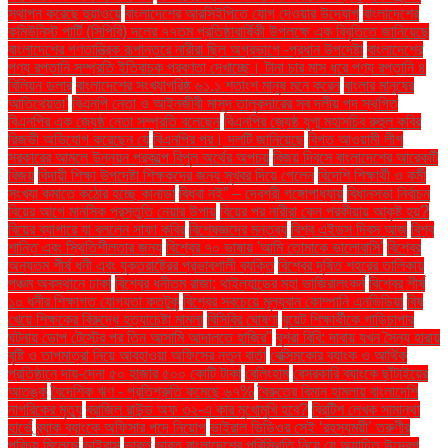
স্থাপন করেছে হুয়াওয়ে
বাংলাদেশের আরসিইপিতে যোগ দেওয়ার উদ্যোগ
বাংলাদেশের
কমিউনিস্ট পার্টি (সিপিবি) দলের ৭৭তম প্রতিষ্ঠাবার্ষিকী উপলক্ষে এক বিবৃতিতে জানিয়েছে
বাংলাদেশের গণতান্ত্রিক রূপান্তরে নারীরা ছিল অগ্রভাগে -প্রধান উপদেষ্টা
বাংলাদেশের
পণ্য রপ্তানি সম্প্রতি ইতিবাচক প্রবণতা দেখাচ্ছে। টানা চার মাস ধরে পণ্য রপ্তানি ৪
বিলিয়ন ডলার
বাংলাদেশের সংখ্যাগরিষ্ঠ ৬১.১ শতাংশ মানুষ মনে করেন
বাংলার মানুষের
আতিথেয়তা'
বিএনপি নেতা ও আইনজীবী মাসুদ তালুকদারের সব দলীয় পদ স্থগিত
বিএনপির এক জ্যেষ্ঠ নেতা সম্প্রতি বলেছেন
বিএনপির জ্যেষ্ঠ যুগ্ম মহাসচিব রুহুল কবির
রিজভী অভিযোগ করেছেন যে
বিএনপির পর। দলটি জানিয়েছে
বিগত আওয়ামী লীগ
সরকারের আমলে উন্নয়ন প্রকল্পে বিপুল অর্থের অপচয়
বিজয় দিবসে বাংলাদেশের আরেকটি
বিজয়
বিদায়ী শিক্ষা উপদেষ্টা শিক্ষকদের জন্য সুখবর দিয়ে গেলেন
বিদেশি শিক্ষার্থী ও কর্মী
সংখ্যা কমাতে কঠোর হচ্ছে কানাডা
বিধবা নই” – দেবশ্রী গঙ্গোপাধ্যায়
বিধানসভা নির্বাচন
বিয়ের আগে মানসিক প্রস্তুতি নেয়ার উপায়
বিয়ের পর নারীরা কেন পরকীয়ায় আকৃষ্ট হয়?
বিয়ের ব্যাপারে যা বললেন সাফা কবির
বিশেষজ্ঞদের মন্তব্য
বিশ্ব এইডস দিবস আজ
বিশ্ব
শান্তি এবং স্থিতিশীলতার জন্য
বিশ্বের ৭০ ভাষায় 'আমি তোমাকে ভালোবাসি'
বিশ্বের
অন্যতম শীর্ষ ধনী এবং যুক্তরাষ্ট্রের প্রভাবশালী ব্যক্তি
বিশ্বের দূষিত শহরের তালিকায়
পঞ্চম অবস্থানে ঢাকা
বিশ্বের ধনীতম রাজা: থাইল্যান্ডের মহা ভাজিরালংকর্ন
বিশ্বের শীর্ষ
১০ ধনীর শিক্ষাগত যোগ্যতা কতটুকু
বিশ্বের সবচেয়ে মূল্যবান কোম্পানি এনভিডিয়া
বিষ
খেয়ে শিক্ষকের বিরুদ্ধে হত্যাচেষ্টা মামলা
বিসিবির ঘোষণা
বুয়েট শিক্ষার্থীকে গাড়িচাপার
ঘটনায় ডোপ টেস্টের পর তিন আসামি আদালতে হাজির"
বুশরা বিবি: দাবায় যখন সৈন্য হারায়
বৃষ্টি ও তাপমাত্রা নিয়ে আবহাওয়া অফিসের নতুন বার্তা
বেক্সিমকোর ব্যাংক ও আর্থিক
প্রতিষ্ঠানে দায়-দেনা ৫০ হাজার ৫০০ কোটি টাকা
বেলিংহাম
বেসরকারি ব্যাংকে ছাঁটাইয়ের
আতঙ্ক
বৈদেশিক ঋণ - প্রতিশ্রুতি কমেছে ৬৭%
বৈরুতের বিমান হামলায় বাংলাদেশি
নাগরিকের মৃত্যু
ব্রাজিল রাউন্ড অফ ৩২-এ কার মুখোমুখি হবে?
ব্রিটিশ লেখক সামান্থা
হার্ভে
ব্র্যাক ব্যাংকে অফিসার পদে নিয়োগ
ভাইরাল ভিডিওর সেই ‘রহস্যময়ী’ তরুণীর
পরিচয় মিলেছে
ভাইরাস
ভারত
ভারত বাংলাদেশের পরিস্থিতি নিয়ে যে অযাচিত উদ্বেগ