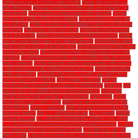
আমিরাত সফর শেষে দেশে ফিরলেন প্রধান উপদেষ্টা"
"সরকার প্রতি ডজন ডিম ১৩০
টাকায় বিক্রি করবে"
"সরকারের আওয়ামী লীগকে নিষিদ্ধ করার কোনো পরিকল্পনা নেই:
প্রধান উপদেষ্টা"
"সংস্কার কমিশনের সুপারিশের বিরুদ্ধে ইসি পাঠাল চিঠি"
"সংস্কার
প্রস্তাবের আগে নির্বাচন কমিশন গঠনের প্রক্রিয়া"
"সাত মাসে বিদেশি ঋণ বৃদ্ধি পেয়ে
৩৯৪ কোটি ডলার
"সামরিক তৎপরতার মুখে জাপোরিঝঝিয়াতে পরিদর্শনে ব্যর্থ আইএইএর
পর্যবেক্ষকেরা"
"সিটিকে আরও ডুবিয়ে সালাহ বললেন
"সিরামিক শিল্প মালিকদের গ্যাসের
দাম না বাড়ানোর দাবি"
"সিরিয়ায় আইএসের পুনরুত্থানের ঝুঁকি দ্বিগুণ হয়েছে"
"সিরিয়ায়
কারা কোন এলাকা নিয়ন্ত্রণ করছে: সম্পূর্ণ মানচিত্র বিশ্লেষণ"
"সিলেট সীমান্তে ভারতীয়
খাসিয়া সম্প্রদায়ের গুলিতে দুই বাংলাদেশি আহত"
"সিলেট-ম্যানচেস্টার রুটে বিমান চলাচল
অব্যাহত রাখার আহ্বান"
"সিলেটে এক দিনের ব্যবধানে ‘ভারতীয় খাসিয়া গু‌লিতে’ নিহত
আরেকজন"
"সেনাবাহিনীকে ধৈর্যের সঙ্গে কাজ করতে হবে নির্বাচিত সরকার আসা পর্যন্ত:
সাভারে সেনাপ্রধান"
"সোনার কমোড চুরির অভিযোগে চক্রের সদস্যরা দোষী সাব্যস্ত"
"সৌদি আরব গিয়ে কেন নারী গৃহকর্মীরা মৃত্যুর মুখে পড়ছেন?"
"স্থানীয় সরকার নির্বাচন
নির্দলীয় করার সুপারিশ"
"হাইকোর্টের পূর্ণাঙ্গ আদেশ: অন্তর্বর্তী সরকার আইনি দলিল ও
জনগণের ইচ্ছার সমর্থনে প্রতিষ্ঠিত"
"হাঙ্গার প্রজেক্টে ঢাকায় চাকরি
"হালিশহর
"হাসপাতালে ভর্তির পর প্রকাশিত হলো প্রথম পোপ ফ্রান্সিসের ছবি"
"হিজবুল্লাহ
"হুথি
কারা এবং ট্রাম্প কেন গোষ্ঠীটির বিরুদ্ধে বড় হামলা শুরু করলেন?"
"হোটেল ইন্টার
কন্টিনেন্টালের সামনে জুলাই অভ্যুত্থানে আহতদের বিক্ষোভ
“আমি ডিভোর্সি
“জ্যোতি
আমার কুমিল্লার মেয়ে”: আসিফ আকবর
“টিসিবির পণ্য কেনার সময় ক্রেতাদের পাঁচটি
প্রধান অভিযোগ”
“ডেঙ্গুতে ৭ জনের মৃত্যু
“দুবাই থেকে অবৈধ পথে ৩২ হাজার কোটি
টাকার সোনা প্রবাহিত”
“বর্ষে ২০০ কোটি টাকার বেশি বরাদ্দ
১ জন গ্রেপ্তার"
1000$
Trump Account
১০৩ কোটি টাকার হেলিকপ্টার নিয়ে অনুশীলনে গেলেন নেইমার
১২০০ টাকা প্যাকেজে হেলথ চেকআপের সুযোগ ইনসাফ বারাকাহ হাসপাতালে
১৮ বছরের
দীর্ঘ ক্যারিয়ারের সমাপ্তি টানলেন মাহমুদউল্লাহ রিয়াদ
১৯ বিশ্ববিদ্যালয়ে গুচ্ছ ভর্তি
বিজ্ঞপ্তি প্রকাশ
২ মার্চের পর থেকে গাজায় কোনও খাদ্য সামগ্রী প্রবেশ করতে পারেনি