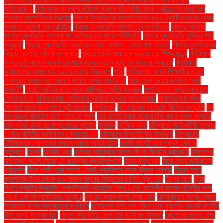
জানিয়েছে।
গণমাধ্যম সংস্কার কমিশন প্রধান উপদেষ্টার কাছে প্রতিবেদন জমা দিল
গতকাল বৃহস্পতিবার সন্ধ্যায়
গাজায় ইসরাইলের হামলার মধ্যে ৮০০ কোটি ডলারের অস্ত্র
সহায়তা ঘোষণা যুক্তরাষ্ট্রের
গাজায় ইসরায়েলি হামলায় ১৭ জন নিহত
গাজায় দ্বিতীয়
ধাপের যুদ্ধবিরতি আলোচনা: অনিশ্চয়তার মাঝে পরিস্থিতি
গাজায় যুদ্ধবিরতি চুক্তির শর্ত
অনুযায়ী
গাজায় যুদ্ধবিরতি: ইসরায়েল নাকি হামাস—কোন পক্ষ জিতল
গাজায় যুদ্ধবিরতির
বিষয়ে ভালোই আলোচনা চলছে
গাজার জাবালিয়ায় ৪৮ ঘণ্টায় ৫০ শিশুর মৃত্যু
গাজীপুরে
ঈদের ছুটি বাড়ানোর দাবিতে শ্রমিকদের দেড় ঘণ্টার বিক্ষোভ ও অবরোধ
গাজীপুরে
ঝুটগুদামের আগুন দুই ঘণ্টার চেষ্টায় নিয়ন্ত্রণে
গাড়ি
গাড়িচাপায় বুয়েট শিক্ষার্থীর মৃত্যু:
একমাত্র সন্তানের প্রয়াণে মায়ের অশ্রু থামছে না
গায়ে তেল দেওয়ার সঠিক সময়
কখন?"
গার্মেন্ট সেক্টরে নতুন করে অস্থিরতা সৃষ্টির ষড়যন্ত্র
গুগল ফোন নম্বর কেন চায়
গোয়ালন্দে মা ইলিশ রক্ষায় অভিযানে ট্রলারে উদ্ধার আগ্নেয়াস্ত্র
গ্যাসের দাম বৃদ্ধি
পোশাক খাতে উদ্বেগের সৃষ্টি করেছে
গ্রেফতার
ঘন কুয়াশায় বেড়েছে শীতের অনুভূতি
ঘন
ঘন আঙুল মটকালে হতে পারে যে ক্ষতি
ঘরে বসেই ভ্রুর আকার ঠিক করার সহজ পদ্ধতি
ঘাড় ব্যথা কমানোর জন্য সহজ ব্যায়াম
ঘূর্ণিঝড়
ঘূর্ণিঝড় দানা
চট্টগ্রামে আইনজীবী হত্যায়
: যৌথ বাহিনীর অভিযানে গ্রেপ্তার ২০
চট্টগ্রামে ছিনতাইয়ের আতঙ্ক
চট্টগ্রামের
টেরিবাজারে পোশাকের গুদামে আগুন লাগার ঘটনা
চলতি মাসেই হবে প্রথম চন্দ্র ও
সূর্যগ্রহণ
চাকরি
চাকরির খবর
চামড়ার মানিব্যাগ আসল কি না কীভাবে বুঝবেন?
চারপাশের
বাস্তবতা বদলে দিচ্ছে যে জনপ্রিয় প্রযুক্তিগুলো
চিন্ময় কৃষ্ণ দাস
চীনে নতুন ভাইরাসের
প্রাদুর্ভাব
চীনে প্রবীণদের যত্নে এআই প্রযুক্তির দিকে ঝুঁকছে সরকার
চীনের নতুন
জ্বালানির উৎস থেকে ৬০ হাজার বছরের বিদ্যুতের চাহিদা পূরণ হবে
চীনের মতে
চুরির
স্থান স্বরাষ্ট্র উপদেষ্টা লেফটেন্যান্ট জেনারেল (অব.) মো. জাহাঙ্গীর আলম চৌধুরীর বাসা
থেকে এক কিলোমিটারের মধ্যে।
চুল বড় করার জন্য সেরা তেল
চৌদ্দগ্রামে বন্ধুর প্রেমে
সহায়তার জন্য স্কুলছাত্রকে পিটুনি
ছাত্রদের নতুন দল গঠনে শেষ মুহূর্তেও সঙ্কট কাটেনি
ছিল অন্য সংক্রমণও"
ছেলে ক্রিকেটার হোক চান না উমর আকমল
ছেলেদের জন্য কোন