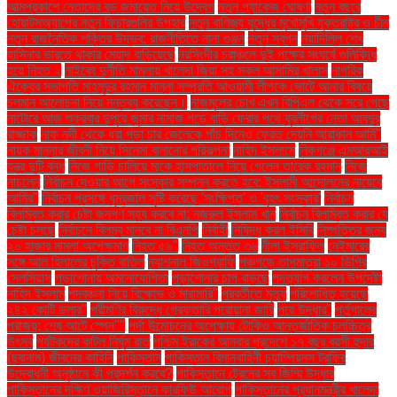
আত্মপ্রকাশে নেতাদের বড় জমায়েত নিয়ে উদ্বেগ
নতুন প্যাকেজ ঘোষণা
নতুন বছরে
হোয়াটসঅ্যাপের নতুন ফিচারগুলির উপহার
নতুন বাণিজ্য যুদ্ধের মুখোমুখি যুক্তরাষ্ট্র ও চীন
নতুন রাজনৈতিক শক্তির উদ্ভব: রাজনীতিতে নানা গুঞ্জন
নতুন স্বপ্ন
নয়াদিল্লি শেখ
হাসিনার ভারতে থাকার মেয়াদ বাড়িয়েছে
নরসিংদীর চরাঞ্চলে দুই পক্ষের সংঘর্ষে গুলিবিদ্ধ
হয়ে নিহত ২
নাইকো দুর্নীতি মামলায় খালেদা জিয়া সহ সকল আসামির খালাস
নাগরিক
ঐক্যের সভাপতি মাহমুদুর রহমান মান্না সম্প্রতি আওয়ামী লীগকে ভোটে আনার বিষয়ে
চলমান আলোচনা নিয়ে মন্তব্য করেছেন।
নাজমুলের চোখ এখন বিপিএল থেকে সরে গেছে
নাটোরে আজ শুক্রবার দুপুরে জুমার নামাজ পড়ে বাড়ি ফেরার পথে যুবলীগের নেতা আবদুর
রাজ্জাক
নাফ নদী থেকে ধরা পড়া চার জেলেকে পাঁচ দিনেও ফেরত দেয়নি আরাকান আর্মি"
নায়ক মান্নার জীবনী নিয়ে সিনেমা বানানোর পরিকল্পনা
নাহিদ ইসলামে
নিকগঞ্জে এমআরআই
যন্ত্র দুটি বন্ধ
নিজে গাড়ি চালিয়ে মাকে হাসপাতালে নিয়ে গেলেন তারেক রহমান
নিজে
নাচলেন
নির্বাচন দেওয়ার আগে সংস্কার সম্পন্ন করতে হবে: ইসলামী আন্দোলনের নায়েবে
আমির"
নির্বাচন প্রসঙ্গে ধূম্রজাল সৃষ্টি করেছে 'সংক্ষিপ্ত' ও 'বৃহৎ সংস্কার'
নির্বাচন
বিলম্বিত করার চেষ্টা জনগণ সহ্য করবে না: নজরুল ইসলাম খান
নির্বাচন বিলম্বিত করার যে
চেষ্টা চলছে
নির্বাচনে বিলম্ব মানবে না বিএনপি
নির্বাহী
নিষিদ্ধ করল ইসিবি
নিষ্পত্তির জন্য
২০ হাজার মামলা অপেক্ষমাণ
নিহত ৫৯"
নিহত অন্তত ৩৬
নীলা ইসরাফিল
নেইমারের
সঙ্গে আল হিলালের চুক্তি বাতিল
ন্যাশনাল জিওগ্রাফি
পঞ্চগড়ে তাপমাত্রা ১০ ডিগ্রি
সেলসিয়াস
পড়াশোনায় অমনোযোগিতা
পড়াশোনার চাপ বাড়ছে
পদত্যাগ করলেন উপদেষ্টা
নাহিদ ইসলাম
পদবঞ্চনা নিয়ে বিক্ষোভ ও মারামারি"
পরবর্তীতে মৃত্যু
পরিশোধিত হয়েছে
২৪২ কোটি ডলার"
পরীমণির বিরুদ্ধে গ্রেফতারি পরোয়ানা জারি
পরে উদ্ধার"
পর্তুগালের
পরাজয়; শেষ আটে স্পেন""
পর্দা উন্মোচনের অপেক্ষায় টোকিও আন্তর্জাতিক চলচ্চিত্র
উৎসব
পর্যটকদের কাটল নির্ঘুম রাত
পশ্চিম ইরাকের আনবার প্রদেশে ১৭ বছর বয়সী হুদার
(ছদ্মনাম) জীবনের কাহিনি
পাকিস্তান
পাকিস্তান বিমানবাহিনী চ্যাম্পিয়নস ট্রফির
উদ্বোধনী অনুষ্ঠানে কী প্রদর্শন করবে?
পাকিস্তানে ট্রেনের সব জিম্মি উদ্ধার
পাকিস্তানের দক্ষিণ ওয়াজিরিস্তানে কারফিউ আরোপ
পাকিস্তানের প্রধানমন্ত্রীর খালেদা