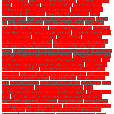
পোশাকটি মানানসই?
ছেলেদের জন্য সানস্ক্রিন ক্রিম ব্যবহার
ছেলেদের পছন্দের আধুনিক
ফ্যাশন
ছেলেদের ফ্যাশন টিপস
ছোলা খাওয়ার উপকারিতা
জনতা মাদ্রাসাশিক্ষককে
অশোভন কাজের অভিযোগে পুলিশের হাতে সোপর্দ করল
জমিয়তে উলামায়ে ইসলাম
বাংলাদেশ ও এবি পার্টি মনে করে যে
জম্মু–কাশ্মীরে অশান্তির নতুন তরঙ্গ
জরায়ুমুখ
ক্যানসার প্রতিরোধ
জলবায়ু পরিবর্তন খরার তীব্রতা ও বিস্তৃতি বাড়িয়ে দিচ্ছে
জলাতঙ্ক
টিকা
জাতীয় দলে ফিরছেন তামিম!
জাতীয় নাগরিক কমিটির আহ্বায়ক
জাতীয় নাগরিক
পার্টিকে ‘কিংস পার্টি’ বলা হচ্ছে কেন?
জাতীয় নাগরিক পার্টির নেতৃত্বে যারা
জাতীয় নির্বাচন
২০২৫ সালের শেষে অনুষ্ঠিত হতে পারে: প্রধান উপদেষ্টা
জাতীয় পার্টির চেয়ারম্যান জি এম
কাদের মন্তব্য করেছেন
জানলে অবাক হবেন
জানালেন বিজ্ঞানীরা"
জানালেন সুনিতা
জামায়াত ও অন্যান্য দলের প্রতিক্রিয়া''
জামায়াতে ইসলামী বাংলাদেশের নায়েবে আমির
সৈয়দ আবদুল্লাহ মুহাম্মদ তাহের বলেছেন
জামায়াতে ইসলামীর আমির শফিকুর রহমান
বলেছেন
জামালপুরের ইসলামপুর উপজেলায় স্ত্রী তিথী বেগমকে (২৩) হত্যার দায়ে আহসান
হাবিব নামে এক ব্যক্তিকে মৃত্যুদণ্ড দিয়েছেন আদালত।
জার্মান চ্যান্সেলর ওলাফ শলৎজ
জার্মানি ট্রাম্পের গাজা খালি করার প্রস্তাবকে 'কেলেঙ্কারি' বলে অভিহিত করেছে
জাহাজ
জীবনের সবচেয়ে গুরুত্বপূর্ণ তিন নারীর কথা জানালেন তারেক রহমান
জুলাই বিপ্লবগাথা
নিয়ে ছাপা হচ্ছে ৪০ কোটি বই
জুলাই-সেপ্টেম্বরের মধ্যে ব্যাংকটি ৬৬ পয়সা ইপিএস
অর্জন করেছে
জুলাই–সেপ্টেম্বর প্রান্তিকে ব্যাংক এশিয়ার লোকসান
জেইডেন সিলসের
টেস্ট ক্রিকেটে আন্তর্জাতিক অভিষেক
জেলেনস্কির প্রশংসা
ঝাল খাবার খেলেই মেদ
কমবে
টঙ্গীতে বিজিবি মোতায়েন
টমেটো সতেজ রাখার সহজ টিপস
টাইফয়েড জ্বর:
টানা ১৫
মাসের ভয়াবহ সংঘর্ষের পর
টিউলিপসহ ৭ জনের ব্যাংক হিসাব তলব
টেকসই
বিশ্ববিদ্যালয়ের তালিকায় বাংলাদেশের সেরা ড্যাফোডিল ইউনিভার্সিটি
টেসলার শেয়ারে বড়
ধাক্কা
ট্রাম্প–মাস্ক: ‘ইউএসএআইডি বন্ধ করা আমাদের শত্রুদের জন্য উপহার
ট্রাম্পের ঘাঁটিতে জনমত জরিপে এগিয়ে কমলা
ট্রাম্পের জন্য সুখবর
ট্রাম্পের নির্দেশনায়
গত শুক্রবার ভয়েস অব আমেরিকার মূল প্রতিষ্ঠান
ট্রাম্পের নির্দেশে ভয়েস অব আমেরিকার
১৩০০ কর্মী ছুটিতে
ট্রাম্পের পরিকল্পনা মোকাবেলায় আরব শীর্ষ কূটনীতিকদের বৈঠক