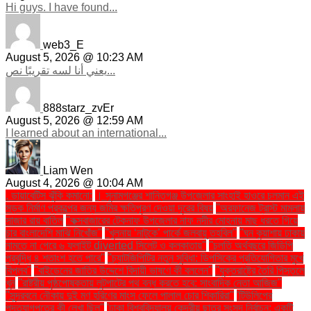
Hi guys. I have found...
web3_E
August 5, 2026 @ 10:23 AM
يعني أنا لسه تقريبًا نص...
888starz_zvEr
August 5, 2026 @ 12:59 AM
I learned about an international...
Liam Wen
August 4, 2026 @ 10:04 AM
. ডায়াবেটিস ঝুঁকি কমানো:
। সুনামগঞ্জের শান্তিগঞ্জ উপজেলার সাংহাই হাওরে চলমান এই
সড়ক নির্মাণ প্রকল্পের জন্য জমির ক্ষতিপূরণ দেওয়া দূরের বিষয়
''অরফানেজ ট্রাস্ট মামলায়
সাজার রায় বাতিল
''কক্সবাজারের টেকনাফ উপজেলার নাফ নদীর মোহনায় মাছ ধরতে গিয়ে
চার বাংলাদেশি মাঝি নিখোঁজ''
''খুলনায় ‘নাটুকে’ পার্কে জলবায়ু তহবিল''
''ঘন কুয়াশায় ঢাকায়
নামতে না পেরে ৬ ফ্লাইট diverted সিলেট ও কলকাতায়''
''চলতি অর্থবছরে জিডিপি
প্রবৃদ্ধি ৪ শতাংশ হতে পারে''
''চ্যাটজিপিটির নতুন সুবিধা: ডিপসিকের প্রতিযোগিতার মুখে
বিপ্লব''
''বাইডেনের জাতির উদ্দেশে বিদায়ী ভাষণে কী বললেন''
''যুক্তরাষ্ট্রে তৈরি পিস্তলে
খুন
''রাষ্ট্রীয় পৃষ্ঠপোষকতায় লুটপাটের পথ বন্ধ করতে হবে: সাংবাদিক নেতা আজিজ"
''সুন্দরবনে নৌকায় দুই মণ হরিণের মাংস ফেলে পালাল চোর শিকারিরা''
'টিউলিপের
পদত্যাগপত্রে কী লেখা ছিল''
'ঢাকা বিশ্ববিদ্যালয় কেন্দ্রীয় ছাত্র সংসদ নির্বাচন: একটি