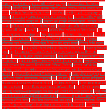
কয়লাসঙ্কটের কারণে বন্ধ মহেশখালী তাপবিদ্যুৎ কেন্দ্র
করমজলে তিন দিনে ৭৫০০
দর্শনার্থী
কর্ণফুলী টানেল
কলসিন্দুর গ্রামের অদম্য মেয়েরা আবারও প্রমাণ করেছে তাদের
দক্ষতা
কলাম্বিয়া বিশ্ববিদ্যালয়ের শিক্ষার্থী
কাঁচা মরিচে
কানপাকা রোগ - এক গুরুত্বপুর্ণ
সমস্যা
কানাডাকে যুক্তরাষ্ট্রের অঙ্গরাজ্য হতে বললেন ট্রাম্প
কানাডায় নিখোঁজ প্রবাসী
বাংলাদেশি শিক্ষার্থীর মরদেহ উদ্ধার
কানাডার প্রধানমন্ত্রী জাস্টিন ট্রুডো পদত্যাগ করতে
যাচ্ছেন
কান্ট ও হিউমের দর্শনে গাজালির প্রভাব
কাভার্ডভ্যান-মোটরসাইকেল সংঘর্ষে
ছাত্রদল কর্মী নিহত
কার ক্ষতি
কার লাভ
কারিগরি শিক্ষা অধিদপ্তরে বিশাল নিয়োগ
কিছু
অধিনায়কত্বের নাম অনুমিত ছিল
কিছু ইঙ্গিত মিলছে
কিডনিতে পাথর ও করণীয়
কী আছে
তাতে?
কীভাবে খাবেন?
কীভাবে বুঝবেন শীতে পানি কম খাওয়া হচ্ছে?
কুড়িগ্রামে
দরিদ্রদের চাল বিতরণের তালিকা নিয়ে বিএনপির দুই পক্ষের সংঘর্ষ
কুমিল্লা সিটির সাবেক
মেয়র সূচনার জমি
কুয়েটে ভর্তি পরীক্ষা উপলক্ষে বিমানের বিশেষ ফ্লাইট
কৃত্রিম বুদ্ধিমত্তা
কৃষক
কেন্দ্রীয় ব্যাংকের নির্দেশনায় ট্রেজারি বিল ও বন্ড কেনায় ব্যাংকের ফি ও চার্জ
নির্ধারণ"
কোন কথায় রেগে গেলেন জেলেনস্কি
কোন পক্ষ হারল?
ক্যানসারের টিকা নিয়ে
আশার আলো
ক্যান্সারের বিকল্প চিকিৎসা পদ্ধতিগুলি কীভাবে কাজ করে
ক্লাসরুমে প্রথম
বর্ষের ছাত্রকে বিয়ে করলেন বিশ্ববিদ্যালয় শিক্ষিকা (ভিডিও)
ক্ষমতার প্রাতিষ্ঠানিক
ভারসাম্য প্রতিষ্ঠায় বিএনপিসহ প্রধান রাজনৈতিক দলগুলো সংবিধানে যে পরিবর্তনগুলো
চেয়েছিল
ক্ষুদ্র নৃ-তাত্বিক জনগোষ্ঠী চাকমাদের জীবনযাত্রা
খনিজ চুক্তির জন্য শুক্রবার
ওয়াশিংটন যাচ্ছেন ইউক্রেনের প্রেসিডেন্ট
খবর
খরচ কত?
খরচ বহন করেছে বিসিসিআই"
খাওয়ার বাইরে আরও কত কাজে লাগে ডিম!
খাদ্যাভ্যাসে পরিবর্তন
খালেদা জিয়া ও তারেক
রহমানকে খালাস''
খালেদা জিয়ার নতুন মামলার কার্যক্রম বাতিল
খুলনা বিশ্ববিদ্যালয়ের
স্থাপনা: জীবনানন্দ–জগদীশচন্দ্রের নাম মুছে এখন কেউই দায় নিতে চাচ্ছেন না
খুলনা সিটি
করপোরেশনের সাবেক কাউন্সিলর গোলাম রব্বানী
খুলনায় ৭৪ বছর বয়সী সাজাপ্রাপ্ত ইউপি
সদস্যকে কুপিয়ে হত্যা
খেজুর দিয়ে ইফতার করা কেন ভালো
খেলাফত মজলিসের বিক্ষোভ:
ধর্ষকের ‘প্রকাশ্যে শাস্তি’ দাবিতে বায়তুল মোকাররম এলাকায় প্রতিবাদ
গণতন্ত্র মঞ্চ
কুড়িগ্রামের রৌমারীতে রাষ্ট্র সংস্কার আন্দোলনের কৃষক সমাবেশে হামলার নিন্দা