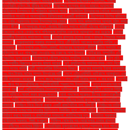
যুক্তরাষ্ট্রে আদানির সমস্যা সমাধান হবে?"
"ট্রাম্পের বিদ্বেষপূর্ণ বক্তব্য: গাজায়
যুদ্ধবিরতি চুক্তি কি ঝুঁকির মধ্যে?"
"ট্রাম্পের শুল্কের কারণে ভারতে অ্যাপলের
আইফোন উৎপাদনে কী পরিবর্তন আসতে পারে"
"ডিজিটাল উদ্ভাবনের নৈতিক ব্যবহার:
সামাজিক সংহতি ও অন্তর্ভুক্তি নিশ্চিতকরণে একটি কর্মশালা"
"ডিপ্লোমা ডিগ্রি বাতিলের
পর এবার গ্রেফতার হলেন ইস্তাম্বুলের মেয়র"
"ডিসি পদে কর্মকর্তাদের আগ্রহ হঠাৎ কমার
কারণ কী?"
"ডিসেম্বরের মধ্যে জেলার বিভিন্ন স্থানে কমিটি গঠনের পরিকল্পনা"
"ঢাকার
ইজতেমা থেকে ফেরার পথে পশ্চিমবঙ্গে মুসলিম তরুণকে আক্রান্ত করা হয়েছে"
"ঢাকার
জাহাঙ্গীর টাওয়ারে ক্যাফেতে আগুন
"ঢাকার রাস্তায় ধুলোর কারণে বাড়ছে শিশুদের স্বাস্থ্য
সমস্যা"
"তত্ত্বাবধায়ক সরকার ব্যবস্থা নিয়ে ৩টি রিভিউ আবেদন শুনানির তারিখ ১৭
নভেম্বর"
"তিন দশকে ৩০ বিশ্ব রেকর্ড: জাকেরের অসাধারণ কীর্তি"
"তিন সপ্তাহ পর
মুক্তিপণের ২৫ লাখ টাকা দেওয়ার পর তরুণের লাশ উদ্ধার"
"থাইরয়েড সম্পর্কিত ৫টি
প্রচলিত ভুল ধারণা"
"দিনাজপুরে মৌসুম শেষেও সুগন্ধি ধানের দাম হ্রাস"
"দীপু মনি ও
তাঁর স্বামীর বিরুদ্ধে দুদকের মামলা দায়ের"
"দুই প্ল্যাটফর্মের সমানসংখ্যক নেতা নিয়ে
নতুন দলের কমিটি
"দুটি আলংকারিক উদ্ভিদের বিবরণ"
"দুদকের মামলায় ইয়াবা ব্যবসায়ীর
৭৬ লাখ টাকার অবৈধ সম্পদ উদ্ধারের দাবি
"দেশে এইচএমপিভি ভাইরাসে আক্রান্ত এক
নারী মৃত্যুবরণ করেছেন
"দেশে বছরে প্রায় ৩ লাখ কোটি টাকার শুল্ক ও কর ছাড়"
"নওগাঁয়
১৬ বছর পর ছাত্রশিবিরের প্রতিষ্ঠাবার্ষিকী প্রকাশ্যে উদযাপিত"
"নতুন ছাত্রসংগঠনের
যাত্রা শুরু
"নর্থ মেসিডোনিয়ার নৈশক্লাবে অগ্নিকাণ্ড
"নাটোরে যুবলীগ নেতাকে পিটুনি
দিয়ে পুলিশে সোপর্দ করল ছাত্র-জনতা"
"নানা পদক্ষেপ সত্ত্বেও চীনের তরুণ-তরুণীরা
বিয়ের প্রতি আগ্রহ হারাচ্ছে"
"নিভৃতপল্লির নারীদের তৈরি জুতা পাচ্ছে আন্তর্জাতিক
বাজারে"
"নির্বাচন নিয়ে বিতর্ক করছে একটি রাজনৈতিক দল: রিজভী"
"নির্বাচনের তারিখ
রাজনৈতিক দলগুলোর চাওয়ার ভিত্তিতে নির্ধারিত হবে: প্রেস সচিব"
"নির্বাচনের সময়সীমা
নির্ধারণ করবে সরকার ও রাজনৈতিক দলগুলো: জাতিসংঘের দূত"
"নির্বাচিত সরকারই
সর্বোত্তম সরকার: মির্জা ফখরুল"
"নিষিদ্ধ ঘোষণার পর ভোরবেলায় ঢাকার রাস্তায়
ছাত্রলীগের নেতাদের মিছিল"
"নেতানিয়াহু যুক্তরাজ্যে ঢুকলে গ্রেপ্তার হতে পারেন