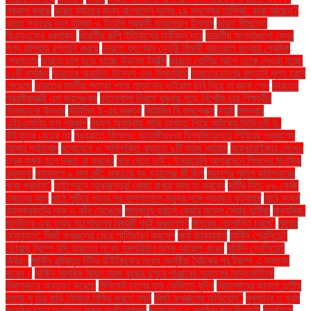
প্রকাশ করছে
ভারত ম্যাচের জন্য বাংলাদেশ দলের ২৪ সদস্যের তালিকা: কারা আছেন?
ভারত সফরের দলে হামজা ও ইতালি প্রবাসী ফাহমেদুল ইসলাম
ভারত সীমান্তে
বিএসএফের ধরপাকড়
ভারতীয় রুপি ইতিহাসের সর্বনিম্ন দরে
ভারতীয় সংস্থাগুলো যেসব
পণ্য রাশিয়ায় রপ্তানি করছে
ভারতে কংগ্রেস নেত্রী হিমানী নারওয়াল হত্যায় প্রেমিক
গ্রেফতার
ভারতে চালু হতে যাচ্ছে উড়ন্ত ট্যাক্সি
ভারতে হোলির আগে ঢেকে দেওয়া হচ্ছে
১০টি মসজিদ
ভারতের অযাচিত উদ্বেগ এবং দ্বিচারিতা
ভারতের চালের রপ্তানি মূল্য হ্রাস
পেয়েছে
ভারতের জাতীয় পতাকা পায়ে মাড়ানোর ভাইরাল ছবি নিয়ে যা জানা গেল
ভারতের
পররাষ্ট্রমন্ত্রী এস জয়শঙ্কর
ভালোবাসা দিবসে যমুনায় পড়ে নিখোঁজ চার শিক্ষার্থীর
তিনজনকে উদ্ধার
ভিটামিন ই-এর গুরুত্ব
ভিটামিন বি কমপ্লেক্স
ভ্যাট
মঙ্গলবার
এইচএসসির ফল প্রকাশ
মদ্যপ অবস্থায় গাড়ি চালাতে গিয়ে আটকের ভিডিওটি ড.
ইউনূসের মেয়ের নয়
মধ্যরাতে বিক্ষোভ: জাহাঙ্গীরনগর বিশ্ববিদ্যালয়ে শিবিরের প্রকাশ্যে
আসার প্রতিবাদ
মনোযোগ ও স্মৃতিশক্তি বাড়াতে ৯টি সহজ ব্যায়াম
ময়েশ্চারাইজার মেখেও
ত্বক শুষ্ক হলে দ্রুত যা করবেন
মরে যেতে চাই’: ইসরায়েলি আগ্রাসনে শিশুদের মানসিক
দুরবস্থা
মহাকাশে ৯ মাস বন্দী: সবচেয়ে বড় চ্যালেঞ্জ কী ছিল
মহানগর পুলিশ কমিশনারের
ক্ষমা প্রার্থনা"
মাইগ্রেনে আক্রান্তরা রোজা রাখার সময় যা করবেন
মাটির নিচে ৮৬ কেজি
ওজনের আলু
মাঠে লুটিয়ে পড়ার পর হাসপাতালে মৃত্যুর সঙ্গে লড়ছেন ফুটবলার
মাঠে সংঘর্ষ
ব্যানক্রফটের নাক ও কাঁধ ভেঙেছে
মাতৃমৃত্যু হ্রাসে কেয়ার মডেল সেবার ভূমিকা
মাধ্যমিক.
মানচিত্র এবং তথ্য সংশোধনের বিষয়টি খুবই গুরুত্বপূর্ণ
মানুষের ভোগান্তি চরমে"
মায়ের
অসুস্থতা: মির্জা ফখরুলের মেয়ে স্মৃতিচারণ করলেন
মার্ক জাকারবার্গ
মার্কিন প্রেসিডেন্ট
ডোনাল্ড ট্রাম্প যদি ভারতের পণ্যে সমপরিমাণ শুল্ক আরোপ করেন
মার্কিন প্রেসিডেন্ট
নির্বাচন
মার্কিন রাষ্ট্রদূত স্টিভ উইটকফের মধ্যে অনুষ্ঠিত বৈঠকের পর ট্রাম্প এ মন্তব্য
করেন।
মার্কিন সামরিক বিমান আজ বুধবার দুপুরে পাঞ্জাবের অমৃতসর আন্তর্জাতিক
বিমানবন্দরে অবতরণ করেছে
মিনিকেট চালের দাম কেজিতে বৃদ্ধি
মিয়ানমারের জান্তা তৃতীয়
দফায় সু চির বাড়ি নিলামে বিক্রি করতে ব্যর্থ
মির্জা ফখরুলের অভিযোগ"
মুখপাত্র ও মুখ্য
সংগঠক ছাড়া অন্যান্য সকল অর্গানোগ্রাম
মুঠোফোন ও স্বর্ণালংকার ছিনতাই
মুম্বাইয়ে