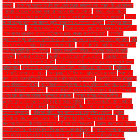
কান্না"
"গণমাধ্যম সরকার অখুশি হবে এমন সংবাদ প্রকাশে ভয় পাচ্ছে: জি এম কাদের"
"গাজায় ২ মার্চের পর খাদ্য সহায়তা প্রবাহ বন্ধ: জাতিসংঘ"
"গাজায় অবৈধ আদেশ
অমান্য করতে সেনাদের প্রতি ইসরায়েলের সাবেক নিরাপত্তা উপদেষ্টার আহ্বান"'
"গাজার
সংঘর্ষ বন্ধের জন্য আলোচনার প্রতি ইসরায়েল ও হামাসের আগ্রহ"
"গাজীপুরে হামলা:
ওসি প্রত্যাহার
"গোসলের আগে না পরে
"ঘরের বাতাসে দূষণ: সুস্থ থাকার জন্য করণীয়".
"চট্টগ্রামের আঞ্চলিক ভাষায় রোহিঙ্গাদের জন্য প্রধান উপদেষ্টার বার্তা"
"চাকরিতে
প্রবেশের জন্য পুরুষদের বয়সসীমা ৩৫ ও নারীদের ৩৭ বছরে উন্নীত করার প্রস্তাব"
"চার
মাস ধরে রপ্তানি আয় ৪ বিলিয়ন ডলারের উপরে"
"চারটি পদ ছাড়া জাতীয় নাগরিক কমিটির
বাকি সব কমিটি বিলুপ্ত ঘোষণা"
"চারবার বসতভিটা সরিয়েও ভাঙনের আতঙ্কে আলী
আহমদ"
"চীনের ৫টি পদক্ষেপ
"চুয়েট ছাত্রলীগের সভাপতি আটক"
"চোখের স্বাস্থ্য
উন্নত রাখতে যে খাবারগুলি খাবেন"
"চ্যাম্পিয়নস ট্রফি: ২ শর্তে হাইব্রিড মডেলে সম্মত
পাকিস্তান"
"ছুরিকাঘাত ও বৈদ্যুতিক শকে হত্যা: সবজিখেতে লাশ ফেলা"
"জমিয়ত ও
এবি পার্টি: সংস্কার ও নির্বাচন
"জয়পুরহাটে হাট ইজারায় সিন্ডিকেটের কারসাজি
"জাপানের
পক্ষ থেকে অন্তর্বর্তীকালীন সরকারের প্রতি সমর্থন পুনর্ব্যক্ত"
"জার্মানির কঠোর অভিবাসন
নীতি পরিকল্পনা ব্যর্থ"m
"জাহাঙ্গীরনগর বিশ্ববিদ্যালয় ভর্তি পরীক্ষার প্রশ্নপত্রে ত্রুটি:
৮০টির পরিবর্তে ৭৮টি প্রশ্ন"
"জিনস পরিবর্তন করতে অস্বীকার করায় দাবা চ্যাম্পিয়নশিপ
থেকে বাদ পড়লেন বর্তমান চ্যাম্পিয়ন কার্লসেন"
"জুলাই মাসের শহীদরা দুর্নীতি ও
দুঃশাসনমুক্ত বাংলাদেশ চেয়েছিলেন: জামায়াত আমির"
"জুলাই-আগস্টের মধ্যে জাতীয়
নির্বাচন সম্ভব: মির্জা ফখরুল"
"টাঙ্গাইলে আওয়ামী লীগ নেতা ফারুক হত্যা মামলার রায়ে
হতবাক সন্তানেরা
"টেনিসের রানি’র সঙ্গে সাক্ষাৎ করে উচ্ছ্বসিত নেইমার"
"ট্রাম্প
পেন্টাগনের নিয়ন্ত্রণ কেন নিতে চান?"
"ট্রাম্প প্রশাসন ডিম আমদানি করবে"
"ট্রাম্প
প্রশাসন বিশ্বব্যাপী মার্কিন দূতাবাসে কর্মী কমানোর সিদ্ধান্ত"
"ট্রাম্প প্রশাসনের নির্দেশে
ওয়াশিংটনে ইউএসএআইডির কর্মীদের বাসায় থাকার নির্দেশ"
"ট্রাম্প প্রশাসনের পরিকল্পনা:
যুক্তরাষ্ট্রের নেতৃত্বে বিশ্ব স্বাস্থ্য সংস্থা পরিচালনা"
"ট্রাম্প প্রেসিডেন্ট হলে কি