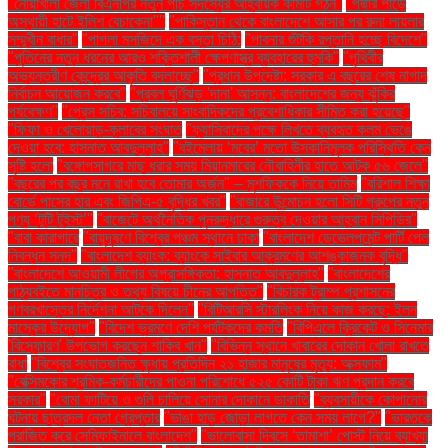
"নোয়াখালী জেলা বিএনপির নতুন পাঁচ সদস্যের আহ্বায়ক কমিটি গঠন"
"পদ্মার পাড়ে
অস্থায়ী হাটে ইলিশ বেচাকেনা"''
"পাকিস্তান থেকে বাংলাদেশে আসার পর রুনা লায়লার
সম্মুখীন বাধার"
"পাগলা মসজিদে এক বস্তা চিঠি:
"পাবনার শুঁটকি রপ্তানি হচ্ছে বিদেশে"
"পুতিনের নতুন ধরনের আরও শক্তিশালী ক্ষেপণাস্ত্র ব্যবহারের হুমকি"
"পৃথিবীর
অভ্যন্তরীণ কেন্দ্রের আকৃতি বদলাচ্ছে"
"প্রধান উপদেষ্টা: সরকার এ বছরের শেষ নাগাদ
নির্বাচন আয়োজন করবে"
"প্রবল ঘূর্ণিঝড় 'দানা' আসন্ন: বাংলাদেশের জন্য ঝুঁকির
পর্যবেক্ষণ"
"প্রেস সচিব: সচিবালয়ে সাংবাদিকদের প্রবেশাধিকার সীমিত করা হয়েছে"
"ফিফা ও খেলোয়াড়-ক্লাবের সংঘাত
"ফ্যাসিবাদের পক্ষে লিখতে ব্যবহৃত কলম ভেঙে
দেওয়া হবে: হাসনাত আবদুল্লাহ"
"বইমেলায় ‘মবের’ মতো উসকানিমূলক পরিস্থিতি কেন
সৃষ্টি হলো
"বঙ্গোপসাগরে মাছ ধরার সময় মিয়ানমারের নৌবাহিনীর হাতে আটক ৫৬ জেলে"
"বছরের পর বছর মনে রাখা হবে তোমার অর্জন" – মুশফিককে নিয়ে তামিম
"বরিশাল শিক্ষা
বোর্ডে পাসের হার এবং জিপিএ-৫ বৃদ্ধির খবর"
"বাজারে উন্মোচন হলো সিটি গ্রুপের নতুন
পণ্য ‘টুটি টুইস্ট’"
"বাজেটে অর্থনৈতিক পুনরুদ্ধারে গুরুত্ব দেওয়ার আহ্বান সিপিডির"
"বাবা কারাগারে
"বায়ুদূষণে বিশ্বের পঞ্চম স্থানে ঢাকা
"বাংলাদেশ ডেভেলপমেন্ট পার্টি পেল
নিবন্ধন সনদ"
"বাংলাদেশ ব্যাংক: ব্যাংকে সাইবার আক্রমণের আশঙ্কাজনক বৃদ্ধি"
"বাংলাদেশে আওয়ামী লীগের অপ্রাসঙ্গিকতা: হাসনাত আবদুল্লাহ"
"বাংলাদেশের
পাঠ্যবইতে মানচিত্র ও তথ্য বিষয়ে চীনের আপত্তি"
"বিচারক ট্রাম্প প্রশাসনের
গণবরখাস্তের নির্দেশনা আটকে দিলেন"
"বিটিআরসি স্টারলিংক নিয়ে কাজ করছে: ইলন
মাস্কের উদ্যোগ"
"বিদেশ ভ্রমণে দেশি পর্যটকদের কমতি
"বিপিএলে ক্রিকেট ও সিনেমার
'বিস্ফোরণ' উপভোগ করছেন শাকিব খান"
"বিভিন্ন স্থানে খাবারের দোকান খোলা রাখতে
বাধা
"বিশ্বের সংঘাতজনিত ক্ষুধায় প্রতিদিন ২১ হাজার মানুষের মৃত্যু: অক্সফাম"
"বেক্সিমকোর শ্রমিক-কর্মচারীদের পাওনা পরিশোধে ৫২৫ কোটি টাকা ঋণ প্রদান করবে
সরকার"
"বোমা ফাটিয়ে ও গুলি চালিয়ে সোনার দোকানে ডাকাতি
"ব্যবসায়ীকে কোপানোর
ঘটনায় ছাত্রদল নেতা গ্রেপ্তার
"ভাঙা হাড় জোড়া লাগতে কেন সময় লাগে?"
"ভারতকে
পরাজিত করে সেমিফাইনালে বাংলাদেশ"
"ভালোবাসা দিবসে ‘তামাশা’ পোস্ট নিয়ে ব্যাখ্যা