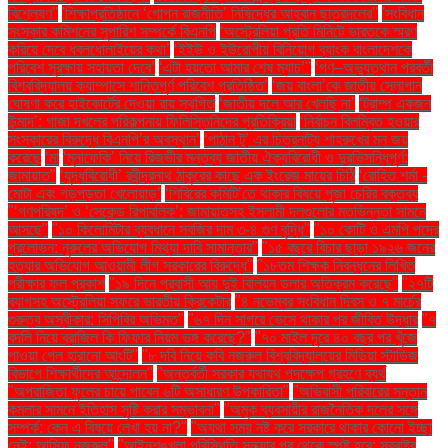
বিশ্লেষণ''
'শিক্ষাপ্রতিষ্ঠানে ‘গোপন রাজনীতি’ নিষিদ্ধের আহ্বান ছাত্রদলের''
'সংবিধান
সংস্কার কমিশনের সুপারিশ সম্পর্কে বিএনপি
‘অস্ট্রেলিয়া প্রতি মিনিটে ভারতকে স্মরণ
করিয়ে দেবে ধবলধোলাইয়ের কথা’
‘ইইউ ও ইউরোপীয় বিনিয়োগ ব্যাংক বাংলাদেশকে
পরিবেশ সুরক্ষায় সহায়তা দেবে’
‘এটা হয়তো আমার শেষ ম্যাচ’"
‘গণ–অভ্যুত্থান পরবর্তী
বিশ্ববিদ্যালয় ক্যাম্পাসে শান্তিপূর্ণ পরিবেশ প্রতিষ্ঠিত’
‘জয় বাংলা’কে জাতীয় স্লোগান
ঘোষণা করে হাইকোর্টের দেওয়া রায় স্থগিত
‘জাতীয় দলে আর খেলছি না’
‘ট্রাম্প একজন
উন্মাদ’: গাজা দখলের পরিকল্পনায় ফিলিস্তিনিদের প্রতিক্রিয়া
‘নির্বাচন বিলম্বিত হওয়ার
সংস্কারের বিরুদ্ধে বিএনপি’র অবস্থান’
‘পাঠান টু’ এর চিত্রনাট্য শাহরুখের মন জয়
করেছে
‘মা
‘মুনাফেকি’ নিয়ে রিজভীর মন্তব্য জাতীয় ঐক্যবিরোধী ও দুরভিসন্ধিপূর্ণ:
জামায়াত"
‘যুদ্ধবিরোধী’ রবীন্দ্রনাথ ঠাকুরের কাছে এক ইংরেজ মায়ের চিঠি
‘রোহিত শর্মা -
মোটা এবং গড়পড়তা খেলোয়াড়’
‘শিবিরের কমিটি’তে থাকার বিষয়ে পূজা চেরির বক্তব্য
"‘গণপরিষদ’ ও ‘সেকেন্ড রিপাবলিক’: জামায়াতসহ ইসলামী দলগুলোর মতভিন্নতা সামনে
আসছে"
"১০ কিলোমিটার ব্যবধানে সবজির দাম ৩-৪ গুণ বৃদ্ধি"
"১০ কোটি ও এমপি পদের
প্রলোভন: নুরুলের অভিযোগ মিথ্যা দাবি সামান্তার"
"১৫ বছরে বিচার ছাড়া ১৯২৬ জনের
হত্যার অভিযোগ আওয়ামী লীগ সরকারের বিরুদ্ধে"
"১৮তম শিক্ষক নিবন্ধনের লিখিত
পরীক্ষার ফল প্রকাশ
"১৯ দিনে প্রবাসী আয় দুই বিলিয়ন ডলার অতিক্রম করেছে"
"২৭টি
ব্যাগসহ অস্ট্রেলিয়া সফরে ভারতীয় ক্রিকেটার
"৪ নভেম্বর সংবিধান দিবস ও ৭ মার্চের
গুরুত্ব অস্বীকার: সিপিবির অভিমত"
"৬৭ দিন সাগরে ভেসে থাকার পর জীবিত উদ্ধার
"৭
বদলি নিয়ে ব্রাজিল কি ফিফার নিয়ম ভঙ্গ করেছে?"
"৭০ মাইল দূরে ৪০ বছর পর খুঁজে
পাওয়া গেল হারানো আংটি"
"৮ দবি নিয়ে কবি নজরুল বিশ্ববিদ্যালয়ের মিডিয়া স্টাডিজ
বিভাগে শিক্ষার্থীদের আন্দোলন"
"অন্তর্বর্তী সরকার যথাযথ পদক্ষেপ গ্রহণে ব্যর্থ
"অপরাজিতা ফুলের চায়ে পাবেন ৬টি অসাধারণ উপকারিতা"
"অভিবাসী পরিবারের সন্তান
কমলার সামনে ইতিহাস সৃষ্টি করার সম্ভাবনা"
"অমুক ব্যবসায়ীর রাজনৈতিক দলের সঙ্গে
সম্পর্ক: কেন এ বিষয়ে লেখা হয় না?"
"অযথা সময় নষ্ট করে সরকারে থাকার কোনো ইচ্ছা
নেই: আসিফ নজরুল"
"আইনশৃঙ্খলা পরিস্থিতি সন্ধ্যার পর থেকে স্পষ্ট হবে: স্বরাষ্ট্র