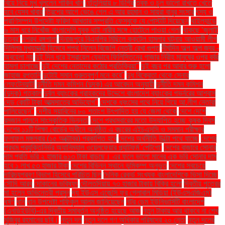
বিয়ে নিয়ে মুখ খুললেন শাকিব খান
তেঁতুলিয়ায় ৮ ডিগ্রি
ত্বক ও চুল ভালো রাখতে খেতে
হবে যেসব খাবার
ত্রিশের আগে ভেঙে গেল এ আর রহমান ও সায়রা বানুর সংসার
ৎস্য ও
প্রাণিসম্পদ উপদেষ্টা ফরিদা আখতার সম্প্রতি ফেসবুকে যে পোস্টটি দিয়েছেন
থাইল্যান্ডে
৬ মাস ধরে নিখোঁজ বাংলাদেশি যুবক থাই নারীর সঙ্গে হোটেলে পাওয়া গেল!
থাকছে ‘জুলাই
চত্বর’
দশরথ রঙ্গশালা
দিনাজপুরে বিএনপির মিছিলে ককটেল হামলার ঘটনায় আওয়ামী লীগ
দিল্লির মুখ্যমন্ত্রী হিসেবে শপথ নিলেন বিজেপি নেত্রী রেখা গুপ্ত
দীর্ঘদিন অল্প অল্প জ্বর -
অবহেলা নয়
দুই দিন ধরে ইসরায়েল যেভাবে ফিলিস্তিনের গাজার নিরীহ মানুষের ওপর বর্বর
হামলা চালাচ্ছে
দুই দেশের নেতাদের কঠোর প্রতিক্রিয়া"
দুই বছর পর আবার শুরু হলো
জাহাজ রপ্তানি
দুটোই সমান গুরুত্বপূর্ণ মনে করে"
দুধ বিক্রেতা থেকে সেনার
লেফটেন্যান্ট!
দুর্নীতি দমন কমিশন (দুদক) এর আবেদন অনুযায়ী
দুর্নীতি দমন কমিশন
(দুদক) গতকাল
দুর্বল ব্যাংকের গ্রাহকদের উদ্দেশে বাংলাদেশ ব্যাংকের গভর্নরের আশ্বাস
দেড় কোটি টাকা আত্মসাতের অভিযোগ"
দেশকে ধ্বংসের পথে নিয়ে গিয়ে আ.লীগ নেতারা
পালিয়েছেন"
দেশীয় সয়াবিনের ৮০ শতাংশ উৎপাদিত হয় যে জেলা থেকে
দেশে দেশে
রমজান পালনে সাংস্কৃতিক ভিন্নতা
দেশে প্রথমবারের মতো উদযাপিত হচ্ছে কৃষক দিবস
দেশের ১১টি শিক্ষা বোর্ডের অধীনে অনুষ্ঠিত এ বছরের এইচএসসি ও সমমান পরীক্ষার
ফলাফল মঙ্গলবার (১৫ অক্টোবর) প্রকাশিত হবে
দেশের অর্থনীতি উল্টো পথে যাচ্ছে
দেশের
প্রথম প্রযুক্তিনির্ভর অ্যানিম্যাল ওয়েলফেয়ার প্ল্যাটফর্ম 'পেটগো'
দেশের বাজারে সোনার
দাম প্রতি ভরি ২ হাজার ৬১৩ টাকা বাড়ছে। এর ফলে ভালো মানের এক ভরি সোনার দাম
হবে ১ লাখ ৫৩ হাজার টাকা
দেশের বিভিন্ন স্থানে ভূমিকম্প অনুভূত
দেশের সবচেয়ে
দারিদ্র্যপ্রবণ বিভাগ হিসেবে পরিচিত ছিল
দৈনিক রেকর্ড সংখ্যক বাংলাদেশিকে ভিসা দিচ্ছে
সৌদি আরব
দোকানের ভবিষ্যৎ
দৌলতদিয়ায় ৭৩ হাজার টাকায় বিক্রি হলো
দ্বিতীয় পুত্রের
মা হলেন অভিনেত্রী প্রসূন
দ্য ইউএস এজেন্সি ফর গ্লোবাল মিডিয়া (ইউএসএজিএম)
ধর্ষণ
ধান
ধান উপদেষ্টা শফিকুল আলম জানিয়েছেন
নটর ডেম ইউনিভার্সিটি বাংলাদেশ
(এনডিইউবি)-এর দ্বিতীয় সমাবর্তন অনুষ্ঠিত হয়েছে আজ
নতুন টাকায় আর থাকবে না শেখ
মুজিবুর রহমানের ছবি।
নতুন দল
নতুন দলে গণ অধিকার পরিষদের ২০ নেতা
নতুন দলের