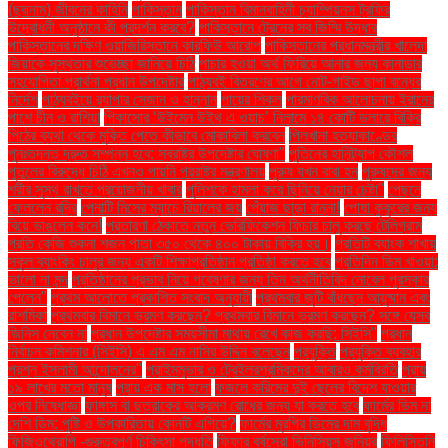
(ছদ্মনাম) জীবনের কাহিনি
পাকিস্তান
পাকিস্তান বিমানবাহিনী চ্যাম্পিয়নস ট্রফির
উদ্বোধনী অনুষ্ঠানে কী প্রদর্শন করবে?
পাকিস্তানে ট্রেনের সব জিম্মি উদ্ধার
পাকিস্তানের দক্ষিণ ওয়াজিরিস্তানে কারফিউ আরোপ
পাকিস্তানের প্রধানমন্ত্রীর খালেদা
জিয়াকে সুস্থতার শুভেচ্ছা জানিয়ে চিঠি
পাচার হওয়া অর্থ ফিরিয়ে আনার জন্য কানাডার
সহযোগিতা প্রার্থনা প্রধান উপদেষ্টার
পাঠ্যবই বিতরণের আগে নোট-গাইড ছাপা বন্ধের
নির্দেশ
পাঠ্যবইয়ে র‍্যাপার সেজান ও হান্নান
পায়ের শিকল
পারমাণবিক আলোচনায় ইরানের
পাশে চীন ও রাশিয়া
পিকাসোর ‘উইমেন উইথ এ ওয়াচ’ নিলামে ১৪ কোটি ডলারে বিক্রি
পিঠের ব্যথা থেকে মুক্তি পেতে কীভাবে মোকাবিলা করবেন
পিলখানা হত্যাকাণ্ডের
পুনঃতদন্ত দ্রুত সম্পন্ন হবে: স্বরাষ্ট্র উপদেষ্টার ঘোষণা"
পুতিনের হানিট্র্যাপ কৌশল
পুতুলের বিরুদ্ধে চিঠি এখনও পায়নি পররাষ্ট্র মন্ত্রণালয়
পুরুষ যখন বাবা হন
পুরুষদের জন্য
শরীর সুস্থ রাখতে প্রয়োজনীয় খাবার
পুলিশকে হামলা করে ছিনিয়ে নেয়ার চেষ্টা"
পেছনে
ফেললেন রদ্রি
পেনাল্টি মিসের ম্যাচে রিয়ালের জয়
পেঁয়াজ ছাড়া রান্না!
পোষা কুকুরের জন্য
বিয়ে ভাঙলেন কনে!
প্রতারণা ঠেকাতে নতুন ভেরিফিকেশন ফিচার চালু করছে টেলিগ্রাম
প্রতি কেজি শুকনা শজন পাতা ৩৫০ থেকে ৪০০ টাকায় বিক্রি হয়।
প্রতিটি ব্যাংক শাখায়
স্কুল ব্যাংকিং চালুর জন্য একটি শিক্ষাপ্রতিষ্ঠান প্রতিষ্ঠা করতে হবে
প্রতিদিন ডিম খাওয়া:
ভালো না মন্দ
প্রতিষ্ঠানের প্রভাব নিয়ে গবেষণার জন্য তিন অর্থনীতিবিদ নোবেল পুরস্কার
পেলেন"
প্রথম আলোতে প্রকাশিত সংবাদ অনুযায়ী
প্রথমবার জুটি বাঁধছেন আয়ুষ্মান এবং
রাশমিকা
প্রথমবার বিমানে ভ্রমণ করছেন? প্রথমবার বিমানে ভ্রমণ করছেন? সঙ্গে যেসব
জিনিস নেবেন না
প্রধান উপদেষ্টার সময়সীমা মাথায় রেখে কাজ করছি: সিইসি"
প্রধান
নির্বাচন কমিশনার (সিইসি) এ এম এম নাসির উদ্দিন বলেছেন
প্রযুক্তি
প্রযুক্তি ব্যবহার
প্রশ্ন ইসলামী আন্দোলনের"
প্রাইমমুভার ও ট্রেইলরশ্রমিকদের আবারও কর্মবিরতি
প্রায়
১৯ লাখের মতো মানুষ
প্রায় এক মাস হলো
ফজলে করিমের দুই ছেলের বিদেশ যাওয়ার
ওপর নিষেধাজ্ঞা
ফাঙ্গাস বা ছত্রাকের আক্রমণ রোধের জন্য যা করতে হবে
ফার্মের ডিম না
দেশি ডিম: পুষ্টি ও উপকারিতায় কোনটি এগিয়ে?
ফার্মের মুরগির ডিমের দাম বৃদ্ধি
ফিজিওথেরাপি -গুরুত্বপূর্ণ চিকিৎসা পদ্ধতি
ফিফার বর্ষসেরা ভিনিসিয়ুস জুনিয়র
ফিলিস্তিনি