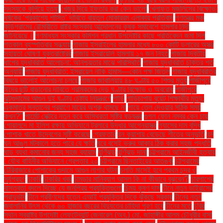
সদস্যকে কুপিয়ে হত্যা
খেজুর দিয়ে ইফতার করা কেন ভালো
খেলাফত মজলিসের বিক্ষোভ:
ধর্ষকের ‘প্রকাশ্যে শাস্তি’ দাবিতে বায়তুল মোকাররম এলাকায় প্রতিবাদ
গণতন্ত্র মঞ্চ
কুড়িগ্রামের রৌমারীতে রাষ্ট্র সংস্কার আন্দোলনের কৃষক সমাবেশে হামলার নিন্দা
জানিয়েছে।
গণমাধ্যম সংস্কার কমিশন প্রধান উপদেষ্টার কাছে প্রতিবেদন জমা দিল
গতকাল বৃহস্পতিবার সন্ধ্যায়
গাজায় ইসরাইলের হামলার মধ্যে ৮০০ কোটি ডলারের অস্ত্র
সহায়তা ঘোষণা যুক্তরাষ্ট্রের
গাজায় ইসরায়েলি হামলায় ১৭ জন নিহত
গাজায় দ্বিতীয়
ধাপের যুদ্ধবিরতি আলোচনা: অনিশ্চয়তার মাঝে পরিস্থিতি
গাজায় যুদ্ধবিরতি চুক্তির শর্ত
অনুযায়ী
গাজায় যুদ্ধবিরতি: ইসরায়েল নাকি হামাস—কোন পক্ষ জিতল
গাজায় যুদ্ধবিরতির
বিষয়ে ভালোই আলোচনা চলছে
গাজার জাবালিয়ায় ৪৮ ঘণ্টায় ৫০ শিশুর মৃত্যু
গাজীপুরে
ঈদের ছুটি বাড়ানোর দাবিতে শ্রমিকদের দেড় ঘণ্টার বিক্ষোভ ও অবরোধ
গাজীপুরে
ঝুটগুদামের আগুন দুই ঘণ্টার চেষ্টায় নিয়ন্ত্রণে
গাড়ি
গাড়িচাপায় বুয়েট শিক্ষার্থীর মৃত্যু:
একমাত্র সন্তানের প্রয়াণে মায়ের অশ্রু থামছে না
গায়ে তেল দেওয়ার সঠিক সময়
কখন?"
গার্মেন্ট সেক্টরে নতুন করে অস্থিরতা সৃষ্টির ষড়যন্ত্র
গুগল ফোন নম্বর কেন চায়
গোয়ালন্দে মা ইলিশ রক্ষায় অভিযানে ট্রলারে উদ্ধার আগ্নেয়াস্ত্র
গ্যাসের দাম বৃদ্ধি
পোশাক খাতে উদ্বেগের সৃষ্টি করেছে
গ্রেফতার
ঘন কুয়াশায় বেড়েছে শীতের অনুভূতি
ঘন
ঘন আঙুল মটকালে হতে পারে যে ক্ষতি
ঘরে বসেই ভ্রুর আকার ঠিক করার সহজ পদ্ধতি
ঘাড় ব্যথা কমানোর জন্য সহজ ব্যায়াম
ঘূর্ণিঝড়
ঘূর্ণিঝড় দানা
চট্টগ্রামে আইনজীবী হত্যায়
: যৌথ বাহিনীর অভিযানে গ্রেপ্তার ২০
চট্টগ্রামে ছিনতাইয়ের আতঙ্ক
চট্টগ্রামের
টেরিবাজারে পোশাকের গুদামে আগুন লাগার ঘটনা
চলতি মাসেই হবে প্রথম চন্দ্র ও
সূর্যগ্রহণ
চাকরি
চাকরির খবর
চামড়ার মানিব্যাগ আসল কি না কীভাবে বুঝবেন?
চারপাশের
বাস্তবতা বদলে দিচ্ছে যে জনপ্রিয় প্রযুক্তিগুলো
চিন্ময় কৃষ্ণ দাস
চীনে নতুন ভাইরাসের
প্রাদুর্ভাব
চীনে প্রবীণদের যত্নে এআই প্রযুক্তির দিকে ঝুঁকছে সরকার
চীনের নতুন
জ্বালানির উৎস থেকে ৬০ হাজার বছরের বিদ্যুতের চাহিদা পূরণ হবে
চীনের মতে
চুরির
স্থান স্বরাষ্ট্র উপদেষ্টা লেফটেন্যান্ট জেনারেল (অব.) মো. জাহাঙ্গীর আলম চৌধুরীর বাসা