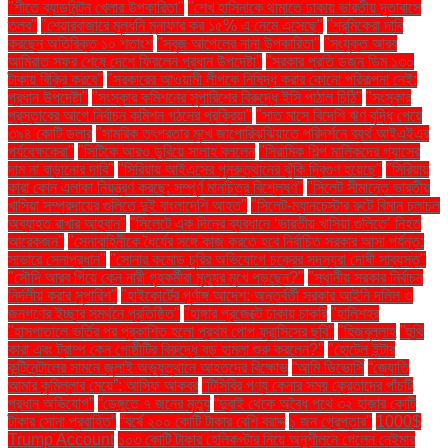
"শীতে ব্যাডমিন্টন খেলার উপকারিতা"
"শেখ হাসিনাকে থামাতে ঢাকায় ভারতীয় দূতাবাসে
তলব"
"শেয়ারবাজারে মূলধনি মুনাফার কর ১৫% এ নেমে এসেছে"
"শ্রমিকেরা দাবি
করছেন অতিরিক্ত ১০ শতাংশ
"সবুজ আপেলের নানা উপকারিতা"
"সংযুক্ত আরব
আমিরাত সফর শেষে দেশে ফিরলেন প্রধান উপদেষ্টা"
"সরকার প্রতি ডজন ডিম ১৩০
টাকায় বিক্রি করবে"
"সরকারের আওয়ামী লীগকে নিষিদ্ধ করার কোনো পরিকল্পনা নেই:
প্রধান উপদেষ্টা"
"সংস্কার কমিশনের সুপারিশের বিরুদ্ধে ইসি পাঠাল চিঠি"
"সংস্কার
প্রস্তাবের আগে নির্বাচন কমিশন গঠনের প্রক্রিয়া"
"সাত মাসে বিদেশি ঋণ বৃদ্ধি পেয়ে
৩৯৪ কোটি ডলার
"সামরিক তৎপরতার মুখে জাপোরিঝঝিয়াতে পরিদর্শনে ব্যর্থ আইএইএর
পর্যবেক্ষকেরা"
"সিটিকে আরও ডুবিয়ে সালাহ বললেন
"সিরামিক শিল্প মালিকদের গ্যাসের
দাম না বাড়ানোর দাবি"
"সিরিয়ায় আইএসের পুনরুত্থানের ঝুঁকি দ্বিগুণ হয়েছে"
"সিরিয়ায়
কারা কোন এলাকা নিয়ন্ত্রণ করছে: সম্পূর্ণ মানচিত্র বিশ্লেষণ"
"সিলেট সীমান্তে ভারতীয়
খাসিয়া সম্প্রদায়ের গুলিতে দুই বাংলাদেশি আহত"
"সিলেট-ম্যানচেস্টার রুটে বিমান চলাচল
অব্যাহত রাখার আহ্বান"
"সিলেটে এক দিনের ব্যবধানে ‘ভারতীয় খাসিয়া গু‌লিতে’ নিহত
আরেকজন"
"সেনাবাহিনীকে ধৈর্যের সঙ্গে কাজ করতে হবে নির্বাচিত সরকার আসা পর্যন্ত:
সাভারে সেনাপ্রধান"
"সোনার কমোড চুরির অভিযোগে চক্রের সদস্যরা দোষী সাব্যস্ত"
"সৌদি আরব গিয়ে কেন নারী গৃহকর্মীরা মৃত্যুর মুখে পড়ছেন?"
"স্থানীয় সরকার নির্বাচন
নির্দলীয় করার সুপারিশ"
"হাইকোর্টের পূর্ণাঙ্গ আদেশ: অন্তর্বর্তী সরকার আইনি দলিল ও
জনগণের ইচ্ছার সমর্থনে প্রতিষ্ঠিত"
"হাঙ্গার প্রজেক্টে ঢাকায় চাকরি
"হালিশহর
"হাসপাতালে ভর্তির পর প্রকাশিত হলো প্রথম পোপ ফ্রান্সিসের ছবি"
"হিজবুল্লাহ
"হুথি
কারা এবং ট্রাম্প কেন গোষ্ঠীটির বিরুদ্ধে বড় হামলা শুরু করলেন?"
"হোটেল ইন্টার
কন্টিনেন্টালের সামনে জুলাই অভ্যুত্থানে আহতদের বিক্ষোভ
“আমি ডিভোর্সি
“জ্যোতি
আমার কুমিল্লার মেয়ে”: আসিফ আকবর
“টিসিবির পণ্য কেনার সময় ক্রেতাদের পাঁচটি
প্রধান অভিযোগ”
“ডেঙ্গুতে ৭ জনের মৃত্যু
“দুবাই থেকে অবৈধ পথে ৩২ হাজার কোটি
টাকার সোনা প্রবাহিত”
“বর্ষে ২০০ কোটি টাকার বেশি বরাদ্দ
১ জন গ্রেপ্তার"
1000$
Trump Account
১০৩ কোটি টাকার হেলিকপ্টার নিয়ে অনুশীলনে গেলেন নেইমার