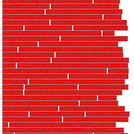
নির্ধারণ করবে সরকার ও রাজনৈতিক দলগুলো: জাতিসংঘের দূত"
"নির্বাচিত সরকারই
সর্বোত্তম সরকার: মির্জা ফখরুল"
"নিষিদ্ধ ঘোষণার পর ভোরবেলায় ঢাকার রাস্তায়
ছাত্রলীগের নেতাদের মিছিল"
"নেতানিয়াহু যুক্তরাজ্যে ঢুকলে গ্রেপ্তার হতে পারেন
"নোয়াখালী জেলা বিএনপির নতুন পাঁচ সদস্যের আহ্বায়ক কমিটি গঠন"
"পদ্মার পাড়ে
অস্থায়ী হাটে ইলিশ বেচাকেনা"''
"পাকিস্তান থেকে বাংলাদেশে আসার পর রুনা লায়লার
সম্মুখীন বাধার"
"পাগলা মসজিদে এক বস্তা চিঠি:
"পাবনার শুঁটকি রপ্তানি হচ্ছে বিদেশে"
"পুতিনের নতুন ধরনের আরও শক্তিশালী ক্ষেপণাস্ত্র ব্যবহারের হুমকি"
"পৃথিবীর
অভ্যন্তরীণ কেন্দ্রের আকৃতি বদলাচ্ছে"
"প্রধান উপদেষ্টা: সরকার এ বছরের শেষ নাগাদ
নির্বাচন আয়োজন করবে"
"প্রবল ঘূর্ণিঝড় 'দানা' আসন্ন: বাংলাদেশের জন্য ঝুঁকির
পর্যবেক্ষণ"
"প্রেস সচিব: সচিবালয়ে সাংবাদিকদের প্রবেশাধিকার সীমিত করা হয়েছে"
"ফিফা ও খেলোয়াড়-ক্লাবের সংঘাত
"ফ্যাসিবাদের পক্ষে লিখতে ব্যবহৃত কলম ভেঙে
দেওয়া হবে: হাসনাত আবদুল্লাহ"
"বইমেলায় ‘মবের’ মতো উসকানিমূলক পরিস্থিতি কেন
সৃষ্টি হলো
"বঙ্গোপসাগরে মাছ ধরার সময় মিয়ানমারের নৌবাহিনীর হাতে আটক ৫৬ জেলে"
"বছরের পর বছর মনে রাখা হবে তোমার অর্জন" – মুশফিককে নিয়ে তামিম
"বরিশাল শিক্ষা
বোর্ডে পাসের হার এবং জিপিএ-৫ বৃদ্ধির খবর"
"বাজারে উন্মোচন হলো সিটি গ্রুপের নতুন
পণ্য ‘টুটি টুইস্ট’"
"বাজেটে অর্থনৈতিক পুনরুদ্ধারে গুরুত্ব দেওয়ার আহ্বান সিপিডির"
"বাবা কারাগারে
"বায়ুদূষণে বিশ্বের পঞ্চম স্থানে ঢাকা
"বাংলাদেশ ডেভেলপমেন্ট পার্টি পেল
নিবন্ধন সনদ"
"বাংলাদেশ ব্যাংক: ব্যাংকে সাইবার আক্রমণের আশঙ্কাজনক বৃদ্ধি"
"বাংলাদেশে আওয়ামী লীগের অপ্রাসঙ্গিকতা: হাসনাত আবদুল্লাহ"
"বাংলাদেশের
পাঠ্যবইতে মানচিত্র ও তথ্য বিষয়ে চীনের আপত্তি"
"বিচারক ট্রাম্প প্রশাসনের
গণবরখাস্তের নির্দেশনা আটকে দিলেন"
"বিটিআরসি স্টারলিংক নিয়ে কাজ করছে: ইলন
মাস্কের উদ্যোগ"
"বিদেশ ভ্রমণে দেশি পর্যটকদের কমতি
"বিপিএলে ক্রিকেট ও সিনেমার
'বিস্ফোরণ' উপভোগ করছেন শাকিব খান"
"বিভিন্ন স্থানে খাবারের দোকান খোলা রাখতে
বাধা
"বিশ্বের সংঘাতজনিত ক্ষুধায় প্রতিদিন ২১ হাজার মানুষের মৃত্যু: অক্সফাম"
"বেক্সিমকোর শ্রমিক-কর্মচারীদের পাওনা পরিশোধে ৫২৫ কোটি টাকা ঋণ প্রদান করবে