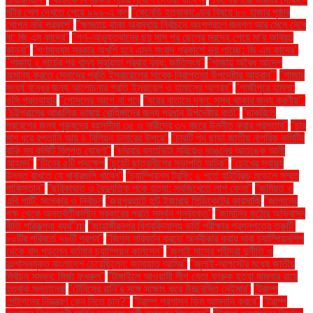
মর্টার শেল দেখতে পেয়ে ৯৯৯-এ কল
"কেনেডি হত্যাকাণ্ডের বিষয়ে ৮০ হাজার পৃষ্ঠার
গোপন নথি প্রকাশ"
"ক্ষমতায় থাকা অবস্থায় নির্বাচনে অংশগ্রহণ জনগণ আর মেনে নেবে
না: জি এম কাদের"
"গণ–অভ্যুত্থানের ছয় মাস পর ছেলের মরদেহ পেয়ে মা'র অবিরত
কান্না"
"গণমাধ্যম সরকার অখুশি হবে এমন সংবাদ প্রকাশে ভয় পাচ্ছে: জি এম কাদের"
"গাজায় ২ মার্চের পর খাদ্য সহায়তা প্রবাহ বন্ধ: জাতিসংঘ"
"গাজায় অবৈধ আদেশ
অমান্য করতে সেনাদের প্রতি ইসরায়েলের সাবেক নিরাপত্তা উপদেষ্টার আহ্বান"'
"গাজার
সংঘর্ষ বন্ধের জন্য আলোচনার প্রতি ইসরায়েল ও হামাসের আগ্রহ"
"গাজীপুরে হামলা:
ওসি প্রত্যাহার
"গোসলের আগে না পরে
"ঘরের বাতাসে দূষণ: সুস্থ থাকার জন্য করণীয়".
"চট্টগ্রামের আঞ্চলিক ভাষায় রোহিঙ্গাদের জন্য প্রধান উপদেষ্টার বার্তা"
"চাকরিতে
প্রবেশের জন্য পুরুষদের বয়সসীমা ৩৫ ও নারীদের ৩৭ বছরে উন্নীত করার প্রস্তাব"
"চার
মাস ধরে রপ্তানি আয় ৪ বিলিয়ন ডলারের উপরে"
"চারটি পদ ছাড়া জাতীয় নাগরিক কমিটির
বাকি সব কমিটি বিলুপ্ত ঘোষণা"
"চারবার বসতভিটা সরিয়েও ভাঙনের আতঙ্কে আলী
আহমদ"
"চীনের ৫টি পদক্ষেপ
"চুয়েট ছাত্রলীগের সভাপতি আটক"
"চোখের স্বাস্থ্য
উন্নত রাখতে যে খাবারগুলি খাবেন"
"চ্যাম্পিয়নস ট্রফি: ২ শর্তে হাইব্রিড মডেলে সম্মত
পাকিস্তান"
"ছুরিকাঘাত ও বৈদ্যুতিক শকে হত্যা: সবজিখেতে লাশ ফেলা"
"জমিয়ত ও
এবি পার্টি: সংস্কার ও নির্বাচন
"জয়পুরহাটে হাট ইজারায় সিন্ডিকেটের কারসাজি
"জাপানের
পক্ষ থেকে অন্তর্বর্তীকালীন সরকারের প্রতি সমর্থন পুনর্ব্যক্ত"
"জার্মানির কঠোর অভিবাসন
নীতি পরিকল্পনা ব্যর্থ"m
"জাহাঙ্গীরনগর বিশ্ববিদ্যালয় ভর্তি পরীক্ষার প্রশ্নপত্রে ত্রুটি:
৮০টির পরিবর্তে ৭৮টি প্রশ্ন"
"জিনস পরিবর্তন করতে অস্বীকার করায় দাবা চ্যাম্পিয়নশিপ
থেকে বাদ পড়লেন বর্তমান চ্যাম্পিয়ন কার্লসেন"
"জুলাই মাসের শহীদরা দুর্নীতি ও
দুঃশাসনমুক্ত বাংলাদেশ চেয়েছিলেন: জামায়াত আমির"
"জুলাই-আগস্টের মধ্যে জাতীয়
নির্বাচন সম্ভব: মির্জা ফখরুল"
"টাঙ্গাইলে আওয়ামী লীগ নেতা ফারুক হত্যা মামলার রায়ে
হতবাক সন্তানেরা
"টেনিসের রানি’র সঙ্গে সাক্ষাৎ করে উচ্ছ্বসিত নেইমার"
"ট্রাম্প
পেন্টাগনের নিয়ন্ত্রণ কেন নিতে চান?"
"ট্রাম্প প্রশাসন ডিম আমদানি করবে"
"ট্রাম্প