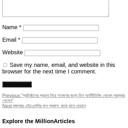
Name
*
Email
*
Website
Save my name, email, and website in this
browser for the next time I comment.
Post
Previous
Previous
“প্রতিষ্ঠানের প্রভাব নিয়ে গবেষণার জন্য তিন অর্থনীতিবিদ নোবেল পুরস্কার
post:
পেলেন”
navigation
Next
Next
মঙ্গলবার এইচএসসির ফল প্রকাশ, জানা যাবে যেভাবে
post:
Explore the MillionArticles