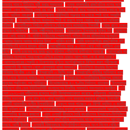
কমলার সামনে ইতিহাস সৃষ্টি করার সম্ভাবনা"
"অমুক ব্যবসায়ীর রাজনৈতিক দলের সঙ্গে
সম্পর্ক: কেন এ বিষয়ে লেখা হয় না?"
"অযথা সময় নষ্ট করে সরকারে থাকার কোনো ইচ্ছা
নেই: আসিফ নজরুল"
"আইনশৃঙ্খলা পরিস্থিতি সন্ধ্যার পর থেকে স্পষ্ট হবে: স্বরাষ্ট্র
উপদেষ্টা"
"আওয়ামী লীগের অবস্থান স্পষ্ট না করলে যমুনা ঘেরাও করবে গণ অধিকার
পরিষদ"
"আগামীকাল নির্বাচন কমিশনে বৈঠকে যাবে জামায়াতে ইসলামী"
"আজ রাতে ঢাকায়
আসছেন সাকিব?"
"আজ লক্ষ্মীপূজার উৎসব"
"আজহারুল ইসলামকে মুক্তি দিন
"আমাদের
কথা কেউ ভাবছে না: মার্কিন নির্বাচনের প্রেক্ষাপটে পশ্চিম তীরের বাসিন্দাদের অনুভূতি"
"আমার হিজাব আমার শক্তির উৎস" : মার্কিন ছাত্রী
"আমি যুক্তরাষ্ট্রের রাজনৈতিক বন্দী:
ফিলিস্তিনি ছাত্র মাহমুদ খলিল"
"আর্জেন্টিনার কাছে ৬ গোল খেয়ে সেই ব্রাজিল এখন
শীর্ষে"
"আলী-চমকের পর হৃদয়-ঝড়ে বরিশাল পৌঁছালো ফাইনালে আবারো"
"আলেপ্পোর পর
সিরিয়ার অন্যান্য শহর দখলে এগিয়ে চলেছে হায়াত আল-শাম: কে বা কারা তারা?"
"আসলাঙ্কারের সেঞ্চুরি ও তিকশানার ঘূর্ণিতে অস্ট্রেলিয়াকে বিস্মিত করল শ্রীলঙ্কা"
"আসলেই কি আপেল খেলে রোগমুক্ত থাকা সম্ভব?"
"ইতালিতে যাওয়ার উদ্দেশ্যে
লিবিয়ায় নিখোঁজ ২৪ জন
"ইসরায়েলি ৩ জিম্মি মুক্ত
"ইসরায়েলি বাহিনীর অভিযানে বন্ধ
হয়ে গেছে উত্তর গাজার শেষ হাসপাতালটি"
"ইসরায়েলে নেতানিয়াহুর বিরুদ্ধে হাজারো
মানুষের প্রতিবাদ: দ্য গার্ডিয়ান"
"উড়োজাহাজে ৪০ ঘণ্টার নির্যাতন: হাতকড়া
"উৎসবমুখর
পরিবেশে নটর ডেম ইউনিভার্সিটি বাংলাদেশের দ্বিতীয় সমাবর্তন সফলভাবে অনুষ্ঠিত"
"এই
দেশ ১৯৭১-এর শহীদদের রক্তের প্রতি বিশ্বাসঘাতকতা করেছে: কুমিল্লায় জোনায়েদ
সাকির মন্তব্য"
"এক মাস ধরে খোলা সয়াবিন তেল ব্যবহার করছেন বাণিজ্য উপদেষ্টা"
"একটি আমলকীর অসীম উপকারিতা!"
"একুশে পদক পাচ্ছেন ১৪ বিশিষ্ট ব্যক্তি ও জাতীয়
নারী ফুটবল দল"
"এশিয়াটিক ল্যাবরেটরিজের মুনাফা কমেছে"
"এসঅ্যান্ডপি আদানির তিনটি
কোম্পানির ঋণমান কমালো"
"এহুদ ওলমার্ট কীভাবে তৈরি করেছিলেন ইসরায়েল-ফিলিস্তিন
রাষ্ট্রের মানচিত্র"
"ঐকমত্য কমিশন রাজনৈতিক দলগুলোর সাথে আলাদাভাবে আলোচনা
করবে: আলী রীয়াজ"
"ওসমানী বিমানবন্দরে অগ্নিনির্বাপণ মহড়ায় অংশ নিলেন বেবিচক
চেয়ারম্যান"
"কাউকে বিশৃঙ্খলা সৃষ্টির সুযোগ দেওয়া যাবে না
"কিশোরগঞ্জে ভাঙারি দোকানে