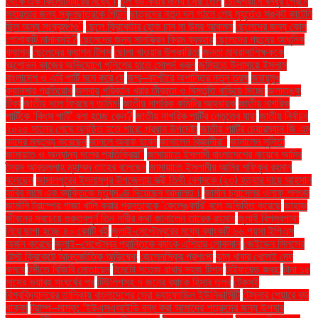
থেকে এক কিলোমিটারের মধ্যে।
চুল বড় করার জন্য সেরা তেল
চৌদ্দগ্রামে বন্ধুর প্রেমে
সহায়তার জন্য স্কুলছাত্রকে পিটুনি
ছাত্রদের নতুন দল গঠনে শেষ মুহূর্তেও সঙ্কট কাটেনি
ছিল অন্য সংক্রমণও"
ছেলে ক্রিকেটার হোক চান না উমর আকমল
ছেলেদের জন্য কোন
পোশাকটি মানানসই?
ছেলেদের জন্য সানস্ক্রিন ক্রিম ব্যবহার
ছেলেদের পছন্দের আধুনিক
ফ্যাশন
ছেলেদের ফ্যাশন টিপস
ছোলা খাওয়ার উপকারিতা
জনতা মাদ্রাসাশিক্ষককে
অশোভন কাজের অভিযোগে পুলিশের হাতে সোপর্দ করল
জমিয়তে উলামায়ে ইসলাম
বাংলাদেশ ও এবি পার্টি মনে করে যে
জম্মু–কাশ্মীরে অশান্তির নতুন তরঙ্গ
জরায়ুমুখ
ক্যানসার প্রতিরোধ
জলবায়ু পরিবর্তন খরার তীব্রতা ও বিস্তৃতি বাড়িয়ে দিচ্ছে
জলাতঙ্ক
টিকা
জাতীয় দলে ফিরছেন তামিম!
জাতীয় নাগরিক কমিটির আহ্বায়ক
জাতীয় নাগরিক
পার্টিকে ‘কিংস পার্টি’ বলা হচ্ছে কেন?
জাতীয় নাগরিক পার্টির নেতৃত্বে যারা
জাতীয় নির্বাচন
২০২৫ সালের শেষে অনুষ্ঠিত হতে পারে: প্রধান উপদেষ্টা
জাতীয় পার্টির চেয়ারম্যান জি এম
কাদের মন্তব্য করেছেন
জানলে অবাক হবেন
জানালেন বিজ্ঞানীরা"
জানালেন সুনিতা
জামায়াত ও অন্যান্য দলের প্রতিক্রিয়া''
জামায়াতে ইসলামী বাংলাদেশের নায়েবে আমির
সৈয়দ আবদুল্লাহ মুহাম্মদ তাহের বলেছেন
জামায়াতে ইসলামীর আমির শফিকুর রহমান
বলেছেন
জামালপুরের ইসলামপুর উপজেলায় স্ত্রী তিথী বেগমকে (২৩) হত্যার দায়ে আহসান
হাবিব নামে এক ব্যক্তিকে মৃত্যুদণ্ড দিয়েছেন আদালত।
জার্মান চ্যান্সেলর ওলাফ শলৎজ
জার্মানি ট্রাম্পের গাজা খালি করার প্রস্তাবকে 'কেলেঙ্কারি' বলে অভিহিত করেছে
জাহাজ
জীবনের সবচেয়ে গুরুত্বপূর্ণ তিন নারীর কথা জানালেন তারেক রহমান
জুলাই বিপ্লবগাথা
নিয়ে ছাপা হচ্ছে ৪০ কোটি বই
জুলাই-সেপ্টেম্বরের মধ্যে ব্যাংকটি ৬৬ পয়সা ইপিএস
অর্জন করেছে
জুলাই–সেপ্টেম্বর প্রান্তিকে ব্যাংক এশিয়ার লোকসান
জেইডেন সিলসের
টেস্ট ক্রিকেটে আন্তর্জাতিক অভিষেক
জেলেনস্কির প্রশংসা
ঝাল খাবার খেলেই মেদ
কমবে
টঙ্গীতে বিজিবি মোতায়েন
টমেটো সতেজ রাখার সহজ টিপস
টাইফয়েড জ্বর:
টানা ১৫
মাসের ভয়াবহ সংঘর্ষের পর
টিউলিপসহ ৭ জনের ব্যাংক হিসাব তলব
টেকসই
বিশ্ববিদ্যালয়ের তালিকায় বাংলাদেশের সেরা ড্যাফোডিল ইউনিভার্সিটি
টেসলার শেয়ারে বড়
ধাক্কা
ট্রাম্প–মাস্ক: ‘ইউএসএআইডি বন্ধ করা আমাদের শত্রুদের জন্য উপহার