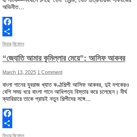
বা নাটক—সবখানে চলছে ‘হেনা’ ট্রেন্ড, যেটি চিত্রনায়িকা শাবনাজের
অভিনীত…
Facebook
Share
ফিচার
বিনোদন
“জ্যোতি আমার কুমিল্লার মেয়ে”: আসিফ আকবর
March 13, 2025
1 Comment
বাংলা গানের যুবরাজ খ্যাত কণ্ঠশিল্পী আসিফ আকবর, দুই দশকেরও
বেশি সময় ধরে বাংলা গানে আধিপত্য বিস্তার করে চলেছেন। দীর্ঘ
ক্যারিয়ারে তাকে প্রায়ই নতুন শিল্পীদের সঙ্গে…
Facebook
Share
ফিচার
বিনোদন