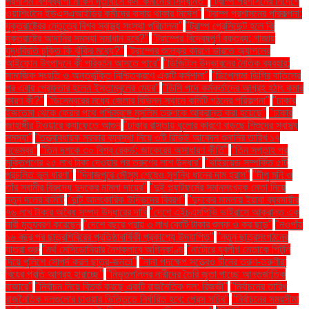
প্রশাসন বিশ্বব্যাপী মার্কিন দূতাবাসে কর্মী কমানোর সিদ্ধান্ত"
"ট্রাম্প প্রশাসনের নির্দেশে
ওয়াশিংটনে ইউএসএআইডির কর্মীদের বাসায় থাকার নির্দেশ"
"ট্রাম্প প্রশাসনের পরিকল্পনা:
যুক্তরাষ্ট্রের নেতৃত্বে বিশ্ব স্বাস্থ্য সংস্থা পরিচালনা"
"ট্রাম্প প্রেসিডেন্ট হলে কি
যুক্তরাষ্ট্রে আদানির সমস্যা সমাধান হবে?"
"ট্রাম্পের বিদ্বেষপূর্ণ বক্তব্য: গাজায়
যুদ্ধবিরতি চুক্তি কি ঝুঁকির মধ্যে?"
"ট্রাম্পের শুল্কের কারণে ভারতে অ্যাপলের
আইফোন উৎপাদনে কী পরিবর্তন আসতে পারে"
"ডিজিটাল উদ্ভাবনের নৈতিক ব্যবহার:
সামাজিক সংহতি ও অন্তর্ভুক্তি নিশ্চিতকরণে একটি কর্মশালা"
"ডিপ্লোমা ডিগ্রি বাতিলের
পর এবার গ্রেফতার হলেন ইস্তাম্বুলের মেয়র"
"ডিসি পদে কর্মকর্তাদের আগ্রহ হঠাৎ কমার
কারণ কী?"
"ডিসেম্বরের মধ্যে জেলার বিভিন্ন স্থানে কমিটি গঠনের পরিকল্পনা"
"ঢাকার
ইজতেমা থেকে ফেরার পথে পশ্চিমবঙ্গে মুসলিম তরুণকে আক্রান্ত করা হয়েছে"
"ঢাকার
জাহাঙ্গীর টাওয়ারে ক্যাফেতে আগুন
"ঢাকার রাস্তায় ধুলোর কারণে বাড়ছে শিশুদের স্বাস্থ্য
সমস্যা"
"তত্ত্বাবধায়ক সরকার ব্যবস্থা নিয়ে ৩টি রিভিউ আবেদন শুনানির তারিখ ১৭
নভেম্বর"
"তিন দশকে ৩০ বিশ্ব রেকর্ড: জাকেরের অসাধারণ কীর্তি"
"তিন সপ্তাহ পর
মুক্তিপণের ২৫ লাখ টাকা দেওয়ার পর তরুণের লাশ উদ্ধার"
"থাইরয়েড সম্পর্কিত ৫টি
প্রচলিত ভুল ধারণা"
"দিনাজপুরে মৌসুম শেষেও সুগন্ধি ধানের দাম হ্রাস"
"দীপু মনি ও
তাঁর স্বামীর বিরুদ্ধে দুদকের মামলা দায়ের"
"দুই প্ল্যাটফর্মের সমানসংখ্যক নেতা নিয়ে
নতুন দলের কমিটি
"দুটি আলংকারিক উদ্ভিদের বিবরণ"
"দুদকের মামলায় ইয়াবা ব্যবসায়ীর
৭৬ লাখ টাকার অবৈধ সম্পদ উদ্ধারের দাবি
"দেশে এইচএমপিভি ভাইরাসে আক্রান্ত এক
নারী মৃত্যুবরণ করেছেন
"দেশে বছরে প্রায় ৩ লাখ কোটি টাকার শুল্ক ও কর ছাড়"
"নওগাঁয়
১৬ বছর পর ছাত্রশিবিরের প্রতিষ্ঠাবার্ষিকী প্রকাশ্যে উদযাপিত"
"নতুন ছাত্রসংগঠনের
যাত্রা শুরু
"নর্থ মেসিডোনিয়ার নৈশক্লাবে অগ্নিকাণ্ড
"নাটোরে যুবলীগ নেতাকে পিটুনি
দিয়ে পুলিশে সোপর্দ করল ছাত্র-জনতা"
"নানা পদক্ষেপ সত্ত্বেও চীনের তরুণ-তরুণীরা
বিয়ের প্রতি আগ্রহ হারাচ্ছে"
"নিভৃতপল্লির নারীদের তৈরি জুতা পাচ্ছে আন্তর্জাতিক
বাজারে"
"নির্বাচন নিয়ে বিতর্ক করছে একটি রাজনৈতিক দল: রিজভী"
"নির্বাচনের তারিখ
রাজনৈতিক দলগুলোর চাওয়ার ভিত্তিতে নির্ধারিত হবে: প্রেস সচিব"
"নির্বাচনের সময়সীমা