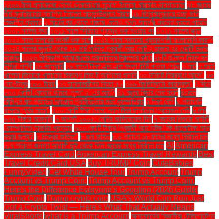
১২০০ টাকা প্যাকেজে হেলথ চেকআপের সুযোগ ইনসাফ বারাকাহ হাসপাতালে
১৮ বছরের
দীর্ঘ ক্যারিয়ারের সমাপ্তি টানলেন মাহমুদউল্লাহ রিয়াদ
১৯ বিশ্ববিদ্যালয়ে গুচ্ছ ভর্তি
বিজ্ঞপ্তি প্রকাশ
২ মার্চের পর থেকে গাজায় কোনও খাদ্য সামগ্রী প্রবেশ করতে পারেনি
২০০৮ সালের কথা
২০১১ সালে সিরিয়ায় গৃহযুদ্ধ শুরু হওয়ার পর
২০২১ সালের জুনে
২০২২ সালে ডলারের সংকট শুরু হলে
২০২৪ সালে সবচেয়ে প্রভাবশালী বাংলাদেশি কারা?
২০২৪ সালের জুলাই থেকে ১৯ মার্চ পর্যন্ত প্রবাসী আয় মোট ২ হাজার ৭৪ কোটি ডলার
হয়েছে
২০২৬ বিশ্বকাপ আয়োজনের গুরুদায়িত্ব ট্রাম্পের কাঁধে
২৮টি গুলিতে নিহত হন
ইন্দিরা গান্ধী
২৯ জানুয়ারি
২৯ বস্তা টাকা এবং এক বস্তা চিঠি পাওয়া গেছে
৩ মার্চ
৩ মার্চে
খালেদা জিয়াকে খালাসের বিরুদ্ধে লিভ টু আপিলের শুনানি
৩০ মিনিটে নিয়ন্ত্রণে আসে"
৩০
সেপ্টেম্বর
৩০০ টাকা!
৩৩ হামলাকারীসহ নিহত ৫৮
৩৬৯ ফিলিস্তিনি কারামুক্ত"
৪ দিনে
৮০০ কোটি! কোথায় থামবে 'পুষ্পা ২' এর আয়?
৪১ বছরে বিচার শেষ হয়নি
৪৩তম
বিসিএস বাদ পড়াদের আবেদন পুনর্বিবেচনার সভা বৃহস্পতিবার
৫ টাকা বেশি
৫ শতাংশই
থাকবে পূর্বের মতো"
৫০০ কোটি টাকা দেবে: নতুন টাকা ছাপানোর প্রয়োজন নেই
৬ মার্চ
৬৭৫ টাকায় আমদানি
৭ আগস্ট ২০০৫: মেসির অভিষেকের দিন
৭ বছরের শিশুকে আইটি
কোম্পানিতে চাকরির প্রস্তাব
৭৩০ কোটি টাকার ‘প্রবাসী আয় নাটক’ কি কালোটাকা সাদা
করার জন্য?
৮ চক্রের জড়িত"
৮ জন আহত
৮.৬ শতাংশ ১৮ মাসের মধ্যে নির্বাচন চান
৮.৭ শতাংশ জনগণ আগামী দুই থেকে তিন বছরের মধ্যে নির্বাচন চান
AI
American
Express Travel Card
American Express Travel Rewards
Best
Travel Credit Card USA
Buy TRUMP Coin
CuteBabies
FunnyVideo
Get White House Tour
Trump Account
Trump
Account vs Trump Coin:
Trump Account vs Trump Coin:
Here's the Difference Everyone's Googling (2026 Guide)
Trump Coin
Trump crypto coin
USA's World Cup Run Just
Got a Crypto Twist — Here's What That Actually Means
ViralShorts
what is a Trump Account
অক্সফোর্ডের বিজ্ঞানীরা টেলিপোর্টেশন