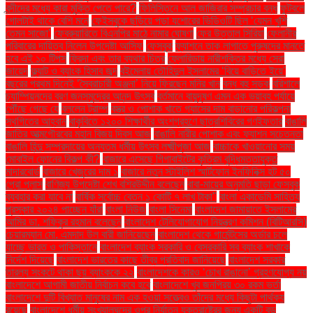
বন্দীদের মধ্যে কারা মুক্তি পেতে পারে?
ফিলিস্তিনে আল জাজিরার সম্প্রচার বন্ধ
ফুটবলে
গোলটাই থাকে বেশি মনে
ফেইসবুকে ছড়িয়ে পড়া যশোরের ভিডিওটি ছিল ‘যেমন খুশি
তেমন সাজো’
ফেব্রুয়ারিতে বিএনপির মাঠে নামার ঘোষণা
ফের উত্তাল সিরিয়া
ফেলানীর
পরিবারের দায়িত্ব নিলেন উপদেষ্টা আসিফ
ফেসবুক
ফ্যাশনে তাক লাগাতে পুরুষদের মানতে
হবে এই ১০ টিপস
ফ্রিদা এবং তার ব্যথার চিত্র
ফ্লোরিডায় নারীশক্তির মধ্যে সেরা
জায়েদ
ফ্ল্যাট ও ব্যাংক হিসাব জব্দ
বইমেলায় তৌহিদুল ইসলামের ‘বিয়ে বাড়িতে ইয়ে’
বছরের প্রথম দিনেই ‘স্বৈরাচারী অঞ্জনা’ নিয়ে ফিরছেন মনির খান
বন্ধ বহু সড়ক
বরিশালে
চ্যাম্পিয়নদের বরণ জনসমুদ্রের আনন্দ উৎসব
বর্তমানে বায়ুদূষণ এমন এক ভয়াবহ পর্যায়ে
পৌঁছে গেছে যে
বললেন ট্রাম্প
বস্ত্র ও পোশাক খাতে গ্যাসের দাম বাড়ানোর পরিকল্পনা
স্থগিতের আহ্বান
বাকৃবিতে ১২০০ শিক্ষার্থীর অংশগ্রহণে ছাত্রশিবিরের গণইফতার
বাঙালি
জাতির আত্মগৌরবের মহান বিজয় দিবস আজ
বাঙালি নারীর পোশাক এবং ফ্যাশন সচেতনতা
বাঙালি হিন্দু সম্প্রদায়ের অন্যতম ধর্মীয় উৎসব লক্ষ্মীপূজা আজ
বাচ্চাকে খাওয়ানোর সময়
মোবাইল ফোনের বিকল্প কী?
বাজারে এসেছে গিগাবাইটের কৃত্রিম বুদ্ধিমত্তাযুক্ত
মাদারবোর্ড
বাজারে খেজুরের দাম ১
বাজারে নতুন স্টাইলিশ স্মার্টফোন ইনফিনিক্স হট ৫০
প্রো প্লাস
বাণিজ্য উপদেষ্টা শেখ বশিরউদ্দীন বলেছেন
বাবা-মায়ের অনুমতি ছাড়া ফেসবুক
ব্যবহার করা যাবে না
বার্ষিক সর্বোচ্চ বেতন ১ কোটি ৭ লাখ টাকা"
বাংলা একাডেমি সাহিত্য
পুরস্কার ২০২৪ পাচ্ছেন যাঁরা
বাংলা নিউজ
বাংলা সিনেমা
বাংলাদেশ জামায়াতে ইসলামের
আমির ডা. শফিকুর রহমান বলেছেন
বাংলাদেশ টেলিযোগাযোগ নিয়ন্ত্রণ কমিশন (বিটিআরসি)
চেয়ারম্যান মো. এমদাদ উল বারী জানিয়েছেন
বাংলাদেশ থেকে গার্মেন্টসের অর্ডার চলে
যাচ্ছে ভারত ও পাকিস্তানে
বাংলাদেশ ব্যাংক সরকারি ও বেসরকারি সব ব্যাংক শাখাকে
নির্দেশ দিয়েছে
বাংলাদেশ ভারতের কাছে তীব্র প্রতিবাদ জানিয়েছে
বাংলাদেশ সরকার
তারল্য সংকটে থাকা ছয় ব্যাংককে ২২
বাংলাদেশকে কারও ‘চোখ রাঙানো’ গ্রহণযোগ্য নয়
বাংলাদেশে আগামী জাতীয় নির্বাচন কবে হবে
বাংলাদেশে খুব জনপ্রিয় ৩০ রকম ভর্তা
বাংলাদেশে দুটি বিখ্যাত মানুষের নাম এক হওয়া সত্ত্বেও তাঁদের মধ্যে কিছুটা পার্থক্য
রয়েছে
বাংলাদেশে ধর্মীয় সংখ্যালঘুদের ওপর নির্যাতন যুক্তরাষ্ট্রের জন্য একটি বড়