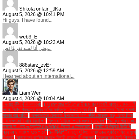
Shkola onlain_tlKa
August 5, 2026 @ 10:41 PM
Hi guys. I have found...
web3_E
August 5, 2026 @ 10:23 AM
يعني أنا لسه تقريبًا نص...
888starz_zvEr
August 5, 2026 @ 12:59 AM
I learned about an international...
Liam Wen
August 4, 2026 @ 10:04 AM
. ডায়াবেটিস ঝুঁকি কমানো:
। সুনামগঞ্জের শান্তিগঞ্জ উপজেলার সাংহাই হাওরে চলমান এই
সড়ক নির্মাণ প্রকল্পের জন্য জমির ক্ষতিপূরণ দেওয়া দূরের বিষয়
''অরফানেজ ট্রাস্ট মামলায়
সাজার রায় বাতিল
''কক্সবাজারের টেকনাফ উপজেলার নাফ নদীর মোহনায় মাছ ধরতে গিয়ে
চার বাংলাদেশি মাঝি নিখোঁজ''
''খুলনায় ‘নাটুকে’ পার্কে জলবায়ু তহবিল''
''ঘন কুয়াশায় ঢাকায়
নামতে না পেরে ৬ ফ্লাইট diverted সিলেট ও কলকাতায়''
''চলতি অর্থবছরে জিডিপি
প্রবৃদ্ধি ৪ শতাংশ হতে পারে''
''চ্যাটজিপিটির নতুন সুবিধা: ডিপসিকের প্রতিযোগিতার মুখে
বিপ্লব''
''বাইডেনের জাতির উদ্দেশে বিদায়ী ভাষণে কী বললেন''
''যুক্তরাষ্ট্রে তৈরি পিস্তলে