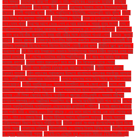
‘সব সম্ভব’
তাহসানের কারণেই রোজা ও তার প্রেমিকের ব্রেকআপ হয়েছিল
তিব্বতে
শক্তিশালী ভূমিকম্প
তীব্র হচ্ছে শীত
তুরস্ক
তুরস্কের সরকার থেকে ইস্তানবুলে ফ্রি
ইফতার
তুলসী গ্যাবার্ড বলেন
তৃতীয় প্রান্তিকে ইউসিবির শেয়ারপ্রতি আয় বৃদ্ধি"
তৃতীয়
বিয়ে নিয়ে মুখ খুললেন শাকিব খান
তেঁতুলিয়ায় ৮ ডিগ্রি
ত্বক ও চুল ভালো রাখতে খেতে
হবে যেসব খাবার
ত্রিশের আগে ভেঙে গেল এ আর রহমান ও সায়রা বানুর সংসার
ৎস্য ও
প্রাণিসম্পদ উপদেষ্টা ফরিদা আখতার সম্প্রতি ফেসবুকে যে পোস্টটি দিয়েছেন
থাইল্যান্ডে
৬ মাস ধরে নিখোঁজ বাংলাদেশি যুবক থাই নারীর সঙ্গে হোটেলে পাওয়া গেল!
থাকছে ‘জুলাই
চত্বর’
দশরথ রঙ্গশালা
দিনাজপুরে বিএনপির মিছিলে ককটেল হামলার ঘটনায় আওয়ামী লীগ
দিল্লির মুখ্যমন্ত্রী হিসেবে শপথ নিলেন বিজেপি নেত্রী রেখা গুপ্ত
দীর্ঘদিন অল্প অল্প জ্বর -
অবহেলা নয়
দুই দিন ধরে ইসরায়েল যেভাবে ফিলিস্তিনের গাজার নিরীহ মানুষের ওপর বর্বর
হামলা চালাচ্ছে
দুই দেশের নেতাদের কঠোর প্রতিক্রিয়া"
দুই বছর পর আবার শুরু হলো
জাহাজ রপ্তানি
দুটোই সমান গুরুত্বপূর্ণ মনে করে"
দুধ বিক্রেতা থেকে সেনার
লেফটেন্যান্ট!
দুর্নীতি দমন কমিশন (দুদক) এর আবেদন অনুযায়ী
দুর্নীতি দমন কমিশন
(দুদক) গতকাল
দুর্বল ব্যাংকের গ্রাহকদের উদ্দেশে বাংলাদেশ ব্যাংকের গভর্নরের আশ্বাস
দেড় কোটি টাকা আত্মসাতের অভিযোগ"
দেশকে ধ্বংসের পথে নিয়ে গিয়ে আ.লীগ নেতারা
পালিয়েছেন"
দেশীয় সয়াবিনের ৮০ শতাংশ উৎপাদিত হয় যে জেলা থেকে
দেশে দেশে
রমজান পালনে সাংস্কৃতিক ভিন্নতা
দেশে প্রথমবারের মতো উদযাপিত হচ্ছে কৃষক দিবস
দেশের ১১টি শিক্ষা বোর্ডের অধীনে অনুষ্ঠিত এ বছরের এইচএসসি ও সমমান পরীক্ষার
ফলাফল মঙ্গলবার (১৫ অক্টোবর) প্রকাশিত হবে
দেশের অর্থনীতি উল্টো পথে যাচ্ছে
দেশের
প্রথম প্রযুক্তিনির্ভর অ্যানিম্যাল ওয়েলফেয়ার প্ল্যাটফর্ম 'পেটগো'
দেশের বাজারে সোনার
দাম প্রতি ভরি ২ হাজার ৬১৩ টাকা বাড়ছে। এর ফলে ভালো মানের এক ভরি সোনার দাম
হবে ১ লাখ ৫৩ হাজার টাকা
দেশের বিভিন্ন স্থানে ভূমিকম্প অনুভূত
দেশের সবচেয়ে
দারিদ্র্যপ্রবণ বিভাগ হিসেবে পরিচিত ছিল
দৈনিক রেকর্ড সংখ্যক বাংলাদেশিকে ভিসা দিচ্ছে
সৌদি আরব
দোকানের ভবিষ্যৎ
দৌলতদিয়ায় ৭৩ হাজার টাকায় বিক্রি হলো
দ্বিতীয় পুত্রের
মা হলেন অভিনেত্রী প্রসূন
দ্য ইউএস এজেন্সি ফর গ্লোবাল মিডিয়া (ইউএসএজিএম)