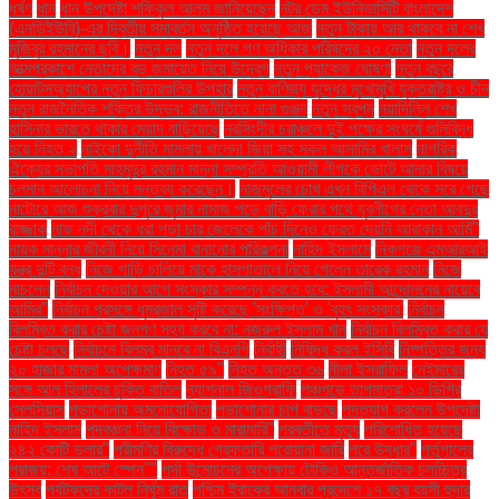
ধর্ষণ
ধান
ধান উপদেষ্টা শফিকুল আলম জানিয়েছেন
নটর ডেম ইউনিভার্সিটি বাংলাদেশ
(এনডিইউবি)-এর দ্বিতীয় সমাবর্তন অনুষ্ঠিত হয়েছে আজ
নতুন টাকায় আর থাকবে না শেখ
মুজিবুর রহমানের ছবি।
নতুন দল
নতুন দলে গণ অধিকার পরিষদের ২০ নেতা
নতুন দলের
আত্মপ্রকাশে নেতাদের বড় জমায়েত নিয়ে উদ্বেগ
নতুন প্যাকেজ ঘোষণা
নতুন বছরে
হোয়াটসঅ্যাপের নতুন ফিচারগুলির উপহার
নতুন বাণিজ্য যুদ্ধের মুখোমুখি যুক্তরাষ্ট্র ও চীন
নতুন রাজনৈতিক শক্তির উদ্ভব: রাজনীতিতে নানা গুঞ্জন
নতুন স্বপ্ন
নয়াদিল্লি শেখ
হাসিনার ভারতে থাকার মেয়াদ বাড়িয়েছে
নরসিংদীর চরাঞ্চলে দুই পক্ষের সংঘর্ষে গুলিবিদ্ধ
হয়ে নিহত ২
নাইকো দুর্নীতি মামলায় খালেদা জিয়া সহ সকল আসামির খালাস
নাগরিক
ঐক্যের সভাপতি মাহমুদুর রহমান মান্না সম্প্রতি আওয়ামী লীগকে ভোটে আনার বিষয়ে
চলমান আলোচনা নিয়ে মন্তব্য করেছেন।
নাজমুলের চোখ এখন বিপিএল থেকে সরে গেছে
নাটোরে আজ শুক্রবার দুপুরে জুমার নামাজ পড়ে বাড়ি ফেরার পথে যুবলীগের নেতা আবদুর
রাজ্জাক
নাফ নদী থেকে ধরা পড়া চার জেলেকে পাঁচ দিনেও ফেরত দেয়নি আরাকান আর্মি"
নায়ক মান্নার জীবনী নিয়ে সিনেমা বানানোর পরিকল্পনা
নাহিদ ইসলামে
নিকগঞ্জে এমআরআই
যন্ত্র দুটি বন্ধ
নিজে গাড়ি চালিয়ে মাকে হাসপাতালে নিয়ে গেলেন তারেক রহমান
নিজে
নাচলেন
নির্বাচন দেওয়ার আগে সংস্কার সম্পন্ন করতে হবে: ইসলামী আন্দোলনের নায়েবে
আমির"
নির্বাচন প্রসঙ্গে ধূম্রজাল সৃষ্টি করেছে 'সংক্ষিপ্ত' ও 'বৃহৎ সংস্কার'
নির্বাচন
বিলম্বিত করার চেষ্টা জনগণ সহ্য করবে না: নজরুল ইসলাম খান
নির্বাচন বিলম্বিত করার যে
চেষ্টা চলছে
নির্বাচনে বিলম্ব মানবে না বিএনপি
নির্বাহী
নিষিদ্ধ করল ইসিবি
নিষ্পত্তির জন্য
২০ হাজার মামলা অপেক্ষমাণ
নিহত ৫৯"
নিহত অন্তত ৩৬
নীলা ইসরাফিল
নেইমারের
সঙ্গে আল হিলালের চুক্তি বাতিল
ন্যাশনাল জিওগ্রাফি
পঞ্চগড়ে তাপমাত্রা ১০ ডিগ্রি
সেলসিয়াস
পড়াশোনায় অমনোযোগিতা
পড়াশোনার চাপ বাড়ছে
পদত্যাগ করলেন উপদেষ্টা
নাহিদ ইসলাম
পদবঞ্চনা নিয়ে বিক্ষোভ ও মারামারি"
পরবর্তীতে মৃত্যু
পরিশোধিত হয়েছে
২৪২ কোটি ডলার"
পরীমণির বিরুদ্ধে গ্রেফতারি পরোয়ানা জারি
পরে উদ্ধার"
পর্তুগালের
পরাজয়; শেষ আটে স্পেন""
পর্দা উন্মোচনের অপেক্ষায় টোকিও আন্তর্জাতিক চলচ্চিত্র
উৎসব
পর্যটকদের কাটল নির্ঘুম রাত
পশ্চিম ইরাকের আনবার প্রদেশে ১৭ বছর বয়সী হুদার