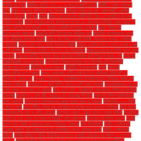
নাগরিকের মৃত্যু
ব্রাজিল রাউন্ড অফ ৩২-এ কার মুখোমুখি হবে?
ব্রিটিশ লেখক সামান্থা
হার্ভে
ব্র্যাক ব্যাংকে অফিসার পদে নিয়োগ
ভাইরাল ভিডিওর সেই ‘রহস্যময়ী’ তরুণীর
পরিচয় মিলেছে
ভাইরাস
ভারত
ভারত বাংলাদেশের পরিস্থিতি নিয়ে যে অযাচিত উদ্বেগ
প্রকাশ করছে
ভারত ম্যাচের জন্য বাংলাদেশ দলের ২৪ সদস্যের তালিকা: কারা আছেন?
ভারত সফরের দলে হামজা ও ইতালি প্রবাসী ফাহমেদুল ইসলাম
ভারত সীমান্তে
বিএসএফের ধরপাকড়
ভারতীয় রুপি ইতিহাসের সর্বনিম্ন দরে
ভারতীয় সংস্থাগুলো যেসব
পণ্য রাশিয়ায় রপ্তানি করছে
ভারতে কংগ্রেস নেত্রী হিমানী নারওয়াল হত্যায় প্রেমিক
গ্রেফতার
ভারতে চালু হতে যাচ্ছে উড়ন্ত ট্যাক্সি
ভারতে হোলির আগে ঢেকে দেওয়া হচ্ছে
১০টি মসজিদ
ভারতের অযাচিত উদ্বেগ এবং দ্বিচারিতা
ভারতের চালের রপ্তানি মূল্য হ্রাস
পেয়েছে
ভারতের জাতীয় পতাকা পায়ে মাড়ানোর ভাইরাল ছবি নিয়ে যা জানা গেল
ভারতের
পররাষ্ট্রমন্ত্রী এস জয়শঙ্কর
ভালোবাসা দিবসে যমুনায় পড়ে নিখোঁজ চার শিক্ষার্থীর
তিনজনকে উদ্ধার
ভিটামিন ই-এর গুরুত্ব
ভিটামিন বি কমপ্লেক্স
ভ্যাট
মঙ্গলবার
এইচএসসির ফল প্রকাশ
মদ্যপ অবস্থায় গাড়ি চালাতে গিয়ে আটকের ভিডিওটি ড.
ইউনূসের মেয়ের নয়
মধ্যরাতে বিক্ষোভ: জাহাঙ্গীরনগর বিশ্ববিদ্যালয়ে শিবিরের প্রকাশ্যে
আসার প্রতিবাদ
মনোযোগ ও স্মৃতিশক্তি বাড়াতে ৯টি সহজ ব্যায়াম
ময়েশ্চারাইজার মেখেও
ত্বক শুষ্ক হলে দ্রুত যা করবেন
মরে যেতে চাই’: ইসরায়েলি আগ্রাসনে শিশুদের মানসিক
দুরবস্থা
মহাকাশে ৯ মাস বন্দী: সবচেয়ে বড় চ্যালেঞ্জ কী ছিল
মহানগর পুলিশ কমিশনারের
ক্ষমা প্রার্থনা"
মাইগ্রেনে আক্রান্তরা রোজা রাখার সময় যা করবেন
মাটির নিচে ৮৬ কেজি
ওজনের আলু
মাঠে লুটিয়ে পড়ার পর হাসপাতালে মৃত্যুর সঙ্গে লড়ছেন ফুটবলার
মাঠে সংঘর্ষ
ব্যানক্রফটের নাক ও কাঁধ ভেঙেছে
মাতৃমৃত্যু হ্রাসে কেয়ার মডেল সেবার ভূমিকা
মাধ্যমিক.
মানচিত্র এবং তথ্য সংশোধনের বিষয়টি খুবই গুরুত্বপূর্ণ
মানুষের ভোগান্তি চরমে"
মায়ের
অসুস্থতা: মির্জা ফখরুলের মেয়ে স্মৃতিচারণ করলেন
মার্ক জাকারবার্গ
মার্কিন প্রেসিডেন্ট
ডোনাল্ড ট্রাম্প যদি ভারতের পণ্যে সমপরিমাণ শুল্ক আরোপ করেন
মার্কিন প্রেসিডেন্ট
নির্বাচন
মার্কিন রাষ্ট্রদূত স্টিভ উইটকফের মধ্যে অনুষ্ঠিত বৈঠকের পর ট্রাম্প এ মন্তব্য
করেন।
মার্কিন সামরিক বিমান আজ বুধবার দুপুরে পাঞ্জাবের অমৃতসর আন্তর্জাতিক