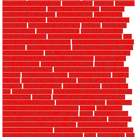
প্রযুক্তিতে অর্জন করেছেন বড় সাফল্য
অগ্রযাত্রার যাত্রীরা
অটোমোবাইল
অতিরিক্ত চা
খেলে যেসব সমস্যা হতে পারে
অতিরিক্ত লবণ খাওয়ার পরিণতি কী
অনলাইন ব্যবসা
পরিচালনায় হাইকোর্টের ৯টি নির্দেশনা
অনলাইন শিক্ষা প্ল্যাটফর্ম
অন্য দিনের মতোই
অপরিকল্পিত ঋণের বৃহৎ বোঝা
অপ্রাপ্তবয়স্কদের সঙ্গে প্রেমের সম্পর্ক: আইনি বাধা ও
সামাজিক সমস্যা
অভিজ্ঞতা ছাড়াই আবেদন করা যাবে
অভিনয় শিল্পী
অভিনেত্রী কীর্তি
সুরেশের বিবাহ সম্পন্ন
অস্কার জিততে পারবেন কি?
অ্যাডমিনকে গুলি করে হত্যা
অ্যালোভেরার বিভিন্ন ব্যবহার
আইএসআইএসের পতাকা হাতে যুক্তরাষ্ট্রে হামলা!
আইন
উপদেষ্টা অধ্যাপক আসিফ নজরুল জানিয়েছেন
আইনের শাসন না থাকলে কেউ নিরাপদ নয়
- তারেক রহমান
আইপিএলে বেতন বৃদ্ধির চমক
আওয়ামী লীগকে নিষিদ্ধ করার বিষয়ে এক
প্রশ্নের জবাবে মান্না বলেন
আগামী ২ বছরে সরকারি খাতে ৫ লাখ নতুন চাকরি সৃষ্টি হবে
আগামী এক বছরের মধ্যে জাতীয় নির্বাচন অনুষ্ঠিত হওয়া উচিত
আগামী জাতীয় সংসদ
নির্বাচন কবে অনুষ্ঠিত হবে
আজ বুধবার সচিবালয়ে সাংবাদিকদের
আটার রুটিকে আরও
পুষ্টিকর করার কয়েকটি সহজ উপায়
আতিকুল সালাম ক্যান্টনমেন্ট থানায় লিখিত অভিযোগ
দায়ের করেন
আতিকুল সালাম জানিয়েছেন যে
আতিথেয়তা ও খাবারের স্বাদ
আধ ঘণ্টায়
২০ লাখ হিট
আন্তর্জাতিক মুদ্রা তহবিলের সতর্কতা
আপনার ঠোঁট এক্সফোলিয়েট করার
পরিপূর্ণ গাইড
আফ্রিদিকে বললেন তামিম
আম দিয়ে পাটিসাপটা পিঠা
আমরা কেন ভ্রমণ
করি?
আমলাতন্ত্র রাজনীতির চাপে
আমার বাংলাদেশ পার্টির (এবি পার্টি) সদস্যসচিব মজিবুর
রহমান মঞ্জু বলেছেন
আমি ক্লান্ত
আরও একটি কারখানা পেল পরিবেশবান্ধব স্বীকৃতি
আসকের উদ্বেগ: ঢাকা প্রতিবেদন"
আসামে গরুর মাংস খাওয়া নিষিদ্ধ
আসিফ নজরুলের
সঙ্গে অশোভন আচরণের জন্য তারেক রহমানের নিন্দা
আহত ১".
ইইউ বাংলাদেশের
সংস্কার উদ্যোগে সমর্থন জানালেন - হাদজা লাহবিব
ইউক্রেন
ইউক্রেনে যুক্তরাষ্ট্রের
প্রস্তাবিত যুদ্ধবিরতি চুক্তি নিয়ে রাশিয়ার প্রেসিডেন্ট ভ্লাদিমির পুতিনে
ইউক্রেনে সেনা
পাঠানোর সম্ভাবনা উড়িয়ে দেননি কানাডা - ট্রুডো
ইউক্রেনের প্রেসিডেন্ট ভলোদিমির
জেলেনস্কি অভিযোগ করেছেন যে
ইউনাইটেড কমার্শিয়াল ব্যাংক (ইউসিবি) বছরের তৃতীয়
প্রান্তিকে শেয়ারপ্রতি আয় (ইপিএস) বৃদ্ধি পেয়েছে।
ইউরোপ
ইউরোপজুড়ে সাড়া
ইঙ্গিত