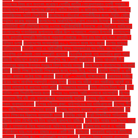
উদ্বেগের বিষয় বলে মন্তব্য করেছেন দেশটির জাতীয় গোয়েন্দাপ্রধান তুলসী গ্যাবার্ড।
বাংলাদেশে নিযুক্ত জাপানের রাষ্ট্রদূত সাইদা শিনইচি ও জাইকার দক্ষিণ এশিয়া বিভাগের
মহাপরিচালক আইট টেরুইউকি
বাংলাদেশে নেটওয়ার্ক পেশাজীবীদের জন্য ট্রেনিং সেন্টার
স্থাপন করেছে হুয়াওয়ে
বাংলাদেশের আরসিইপিতে যোগ দেওয়ার উদ্যোগ
বাংলাদেশের
কমিউনিস্ট পার্টি (সিপিবি) দলের ৭৭তম প্রতিষ্ঠাবার্ষিকী উপলক্ষে এক বিবৃতিতে জানিয়েছে
বাংলাদেশের গণতান্ত্রিক রূপান্তরে নারীরা ছিল অগ্রভাগে -প্রধান উপদেষ্টা
বাংলাদেশের
পণ্য রপ্তানি সম্প্রতি ইতিবাচক প্রবণতা দেখাচ্ছে। টানা চার মাস ধরে পণ্য রপ্তানি ৪
বিলিয়ন ডলার
বাংলাদেশের সংখ্যাগরিষ্ঠ ৬১.১ শতাংশ মানুষ মনে করেন
বাংলার মানুষের
আতিথেয়তা'
বিএনপি নেতা ও আইনজীবী মাসুদ তালুকদারের সব দলীয় পদ স্থগিত
বিএনপির এক জ্যেষ্ঠ নেতা সম্প্রতি বলেছেন
বিএনপির জ্যেষ্ঠ যুগ্ম মহাসচিব রুহুল কবির
রিজভী অভিযোগ করেছেন যে
বিএনপির পর। দলটি জানিয়েছে
বিগত আওয়ামী লীগ
সরকারের আমলে উন্নয়ন প্রকল্পে বিপুল অর্থের অপচয়
বিজয় দিবসে বাংলাদেশের আরেকটি
বিজয়
বিদায়ী শিক্ষা উপদেষ্টা শিক্ষকদের জন্য সুখবর দিয়ে গেলেন
বিদেশি শিক্ষার্থী ও কর্মী
সংখ্যা কমাতে কঠোর হচ্ছে কানাডা
বিধবা নই” – দেবশ্রী গঙ্গোপাধ্যায়
বিধানসভা নির্বাচন
বিয়ের আগে মানসিক প্রস্তুতি নেয়ার উপায়
বিয়ের পর নারীরা কেন পরকীয়ায় আকৃষ্ট হয়?
বিয়ের ব্যাপারে যা বললেন সাফা কবির
বিশেষজ্ঞদের মন্তব্য
বিশ্ব এইডস দিবস আজ
বিশ্ব
শান্তি এবং স্থিতিশীলতার জন্য
বিশ্বের ৭০ ভাষায় 'আমি তোমাকে ভালোবাসি'
বিশ্বের
অন্যতম শীর্ষ ধনী এবং যুক্তরাষ্ট্রের প্রভাবশালী ব্যক্তি
বিশ্বের দূষিত শহরের তালিকায়
পঞ্চম অবস্থানে ঢাকা
বিশ্বের ধনীতম রাজা: থাইল্যান্ডের মহা ভাজিরালংকর্ন
বিশ্বের শীর্ষ
১০ ধনীর শিক্ষাগত যোগ্যতা কতটুকু
বিশ্বের সবচেয়ে মূল্যবান কোম্পানি এনভিডিয়া
বিষ
খেয়ে শিক্ষকের বিরুদ্ধে হত্যাচেষ্টা মামলা
বিসিবির ঘোষণা
বুয়েট শিক্ষার্থীকে গাড়িচাপার
ঘটনায় ডোপ টেস্টের পর তিন আসামি আদালতে হাজির"
বুশরা বিবি: দাবায় যখন সৈন্য হারায়
বৃষ্টি ও তাপমাত্রা নিয়ে আবহাওয়া অফিসের নতুন বার্তা
বেক্সিমকোর ব্যাংক ও আর্থিক
প্রতিষ্ঠানে দায়-দেনা ৫০ হাজার ৫০০ কোটি টাকা
বেলিংহাম
বেসরকারি ব্যাংকে ছাঁটাইয়ের
আতঙ্ক
বৈদেশিক ঋণ - প্রতিশ্রুতি কমেছে ৬৭%
বৈরুতের বিমান হামলায় বাংলাদেশি