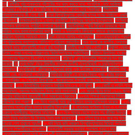
খুন
''রাষ্ট্রীয় পৃষ্ঠপোষকতায় লুটপাটের পথ বন্ধ করতে হবে: সাংবাদিক নেতা আজিজ"
''সুন্দরবনে নৌকায় দুই মণ হরিণের মাংস ফেলে পালাল চোর শিকারিরা''
'টিউলিপের
পদত্যাগপত্রে কী লেখা ছিল''
'ঢাকা বিশ্ববিদ্যালয় কেন্দ্রীয় ছাত্র সংসদ নির্বাচন: একটি
বিশ্লেষণ''
'শিক্ষাপ্রতিষ্ঠানে ‘গোপন রাজনীতি’ নিষিদ্ধের আহ্বান ছাত্রদলের''
'সংবিধান
সংস্কার কমিশনের সুপারিশ সম্পর্কে বিএনপি
‘অস্ট্রেলিয়া প্রতি মিনিটে ভারতকে স্মরণ
করিয়ে দেবে ধবলধোলাইয়ের কথা’
‘ইইউ ও ইউরোপীয় বিনিয়োগ ব্যাংক বাংলাদেশকে
পরিবেশ সুরক্ষায় সহায়তা দেবে’
‘এটা হয়তো আমার শেষ ম্যাচ’"
‘গণ–অভ্যুত্থান পরবর্তী
বিশ্ববিদ্যালয় ক্যাম্পাসে শান্তিপূর্ণ পরিবেশ প্রতিষ্ঠিত’
‘জয় বাংলা’কে জাতীয় স্লোগান
ঘোষণা করে হাইকোর্টের দেওয়া রায় স্থগিত
‘জাতীয় দলে আর খেলছি না’
‘ট্রাম্প একজন
উন্মাদ’: গাজা দখলের পরিকল্পনায় ফিলিস্তিনিদের প্রতিক্রিয়া
‘নির্বাচন বিলম্বিত হওয়ার
সংস্কারের বিরুদ্ধে বিএনপি’র অবস্থান’
‘পাঠান টু’ এর চিত্রনাট্য শাহরুখের মন জয়
করেছে
‘মা
‘মুনাফেকি’ নিয়ে রিজভীর মন্তব্য জাতীয় ঐক্যবিরোধী ও দুরভিসন্ধিপূর্ণ:
জামায়াত"
‘যুদ্ধবিরোধী’ রবীন্দ্রনাথ ঠাকুরের কাছে এক ইংরেজ মায়ের চিঠি
‘রোহিত শর্মা -
মোটা এবং গড়পড়তা খেলোয়াড়’
‘শিবিরের কমিটি’তে থাকার বিষয়ে পূজা চেরির বক্তব্য
"‘গণপরিষদ’ ও ‘সেকেন্ড রিপাবলিক’: জামায়াতসহ ইসলামী দলগুলোর মতভিন্নতা সামনে
আসছে"
"১০ কিলোমিটার ব্যবধানে সবজির দাম ৩-৪ গুণ বৃদ্ধি"
"১০ কোটি ও এমপি পদের
প্রলোভন: নুরুলের অভিযোগ মিথ্যা দাবি সামান্তার"
"১৫ বছরে বিচার ছাড়া ১৯২৬ জনের
হত্যার অভিযোগ আওয়ামী লীগ সরকারের বিরুদ্ধে"
"১৮তম শিক্ষক নিবন্ধনের লিখিত
পরীক্ষার ফল প্রকাশ
"১৯ দিনে প্রবাসী আয় দুই বিলিয়ন ডলার অতিক্রম করেছে"
"২৭টি
ব্যাগসহ অস্ট্রেলিয়া সফরে ভারতীয় ক্রিকেটার
"৪ নভেম্বর সংবিধান দিবস ও ৭ মার্চের
গুরুত্ব অস্বীকার: সিপিবির অভিমত"
"৬৭ দিন সাগরে ভেসে থাকার পর জীবিত উদ্ধার
"৭
বদলি নিয়ে ব্রাজিল কি ফিফার নিয়ম ভঙ্গ করেছে?"
"৭০ মাইল দূরে ৪০ বছর পর খুঁজে
পাওয়া গেল হারানো আংটি"
"৮ দবি নিয়ে কবি নজরুল বিশ্ববিদ্যালয়ের মিডিয়া স্টাডিজ
বিভাগে শিক্ষার্থীদের আন্দোলন"
"অন্তর্বর্তী সরকার যথাযথ পদক্ষেপ গ্রহণে ব্যর্থ
"অপরাজিতা ফুলের চায়ে পাবেন ৬টি অসাধারণ উপকারিতা"
"অভিবাসী পরিবারের সন্তান