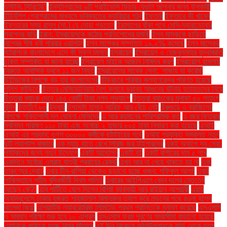
ডাউনিং স্ট্রিটের"
ইনস্টাগ্রামের ৬টি প্রাইভেসি ফিচার যেগুলি আপনার জন্য উপকারী
ইন্টার্নশিপ প্রোগ্রামের মাধ্যমে ভবিষ্যতের ক্যারিয়ার গঠন
ইফতার
ইফতারে কী খাবেন
ইফতারের সময় রাসুল (সা.) যে দোয়া পড়তেন
ইয়ামালের বাঁকা পথে মেসি-ম্যারাডোনার
স্বপ্নের বাড়ি
ইরান: ইসরায়েলকে কঠোর প্রতিশোধের হুমকি
ইলন মাস্ককে ছাড়িয়ে
বিশ্বের শীর্ষ ধনী পরিবার ওয়ালটন
ইলন মাস্কের সম্পত্তি ১৯.২% কমেছে
ইলন মাস্কের
স্টারলিংক বাংলাদেশে এলে কী সুফল মিলবে
ইসরায়েল
ইসরায়েল ও হেজবুল্লাহর যুদ্ধবিরতি
চুক্তি সম্পর্কিত যা জানা যাচ্ছে
ইসরায়েল মাইকে আজান নিষিদ্ধ করল
ইসরায়েলি হামলায়
বৈরুতে আবাসিক ভবনে ১১ জন নিহত
ইসরায়েলের সাবেক সেনা: 'গাজায় যা করেছি
উইন্ডিজের বিপক্ষে বড় হার বাংলাদেশের
উড়িরচরে পরিবার কল্যাণকেন্দ্র পরিণত হয়েছে
পুলিশ ফাঁড়িতে
উত্তর মেসিডোনিয়ায় নৈশ ক্লাবে ভয়াবহ আগুনের ঘটনায় হতাহতদের নিয়ে
উত্তরা ব্যাংক দেবে ১৪৫ কোটি টাকা নগদ লভ্যাংশ
উত্তরা ব্যাংকের মুনাফা ৫০ শতাংশ
বৃদ্ধি
উত্তীর্ণ ৮৩
উদ্ধার
উপদেষ্টা হাসান আরিফ আর বেঁচে নেই
উরুগুয়ে ও ব্রাজিলের
বিপক্ষে শক্তিশালী দল ঘোষণা মেসিদের
এ আর রহমানের পারিশ্রমিক কত
এ বছর ফিতরার
সর্বনিম্ন পরিমাণ ১১০ টাকা এবং সর্বোচ্চ ২ হাজার ৮০৫ টাকা নির্ধারণ করা হয়েছে
এআই
এআই এর প্রভাব: গুগল ৩০০০০ কর্মীকে ছাঁটাইয়ের পথে
এআই প্রযুক্তি সম্বলিত নতুন
দুটি ল্যাপটপ বাজারে
এক ম্যাচ হাতে রেখে সিরিজ জয় টাইগারদের
একই অ্যাপে সব সেবা:
পর্যটকদের জন্য নতুন উদ্যোগ
একটি আন্দোলন
একটি বই
একটি বার্গারের দাম ৫ লাখ
একদিনে সর্বোচ্চ ওমরাহ যাত্রী প্রবাহের রেকর্ড
এখন আর না খেয়ে থাকতে হয় না
এবং
তারুণ্যের দ্রোহ
এবার চীন-রাশিয়া থেকেও ছড়ানো হচ্ছে গুজব: শফিকুল আলম
এবার
পাকিস্তানে শহীদ বুদ্ধিজীবী দিবস পালিত
এবারের আইপিএলে কোন দলের নেতৃত্বে
আছেন কে?.
এবি পার্টিতে যোগ দিলেন বিশিষ্ট ব্যবসায়ী আবু রাইয়ান আশয়ারী
এয়ার
অ্যাম্বুলেন্সে ঢাকার হজরত শাহজালাল বিমানবন্দর ত্যাগ করে লন্ডনের পথে রওনা হলেন
খালেদা জিয়া
এশিয়াটিক ল্যাবরেটরিজ লিমিটেড প্রথম প্রান্তিকে মুনাফা করেছে
এসএসসি
ও সমমান পরীক্ষা শুরু হবে ১০ এপ্রিল
এসএসসি ফরম পূরণের সময়সীমা বাড়ানো হয়েছে
এ্যানিকে পাঠানো হচ্ছে বিশ্ব সাঁতারে
ওই দিন বিকেলে অলিউল্লাহকে বাড়ি থেকে তুলে