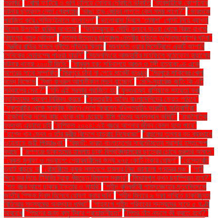
সরকার"
"বোমা ফাটিয়ে ও গুলি চালিয়ে সোনার দোকানে ডাকাতি
"ব্যবসায়ীকে কোপানোর
ঘটনায় ছাত্রদল নেতা গ্রেপ্তার
"ভাঙা হাড় জোড়া লাগতে কেন সময় লাগে?"
"ভারতকে
পরাজিত করে সেমিফাইনালে বাংলাদেশ"
"ভালোবাসা দিবসে ‘তামাশা’ পোস্ট নিয়ে ব্যাখ্যা
দিলেন উপদেষ্টা ফরিদা আখতার"
"ভিনিসিয়ুসকে সৌদি ক্লাবে যাওয়া থেকে বিরত রাখতে
রিয়ালের নতুন কৌশল"
"মতলব উত্তরে ছাত্রদল নেত্রীর বাড়িতে অগ্নিসংযোগের ঘটনা"
"মন্ত্রীর বাড়ির সামনে বৃষ্টিতে দাঁড়িয়ে ছিলাম
"ময়নামতি ওয়ার সিমেট্রিতে একটি জাপানি
সৈনিকের দেহাবশেষ পাওয়া যায়নি"
"ময়মনসিংহে আজহারীর মাহফিলে মুঠোফোন হারানোর
ঘটনায় থানায় ২০০টি জিডি"
"মামুনুল হক: সচিবালয়ে আগুন ও টঙ্গী হত্যাকাণ্ড একে
অপরের সাথে সম্পর্কিত
"মিরপুরে চাঁদা না পেয়ে মার্কেট ভাঙচুর
"মিরপুরে সাকিবের খেলা
বন্ধে বিক্ষোভ
"মির্জা ফখরুল আগামীকাল লন্ডন যাচ্ছেন"
"মেসি-সুয়ারেজ জুটি: কি এটি
সর্বকালের সেরা?"
"যদি এই সরকার পরাজিত হয়
"যুক্তরাজ্য রাশিয়াকে সহায়তা করা
ব্যক্তিদের প্রবেশ নিষিদ্ধ করছে"
"যুক্তরাষ্ট্র অবৈধ বাংলাদেশিদের ফেরত পাঠাবে"
"যুক্তরাষ্ট্র থেকে সামরিক বিমানে দেশে ফিরলেন নথিপত্রহীন ভারতীয় অভিবাসীরা"
"রাজনৈতিক দলের কাছ থেকে নাম চেয়েছে ইসি গঠনের অনুসন্ধান কমিটি"
"রাজনৈতিক
বক্তব্য এড়াতে চাই
"রাশিফল ২০২৪: এই বছরে আপনার জীবন কেমন হতে পারে"
"রাশেদ খান মেনন ও তাঁর স্ত্রীর বিদেশে যাত্রায় নিষেধাজ্ঞা"
"রাহুলের তুলনায় বড় ব্যবধানে
ওয়েনাডে জয়ী প্রিয়াঙ্কা"
"রিজভী: ভারত বাংলাদেশের সার্বভৌমত্বে সরাসরি হস্তক্ষেপ
করছে"
"রূপগঞ্জে ডাকাতদের হামলায় ঢাকা বিশ্ববিদ্যালয়ের ছাত্রের চোখে গুরুতর আঘাত"
"রেকর্ড মুনাফা ও লভ্যাংশ: শেয়ারধারীদের জন্য ৯৭৫ কোটি টাকার ঘোষণা"
"রেস্তোরাঁয়
ভ্যাট বাড়ছে না
"রৌমারীতে কৃষক সমাবেশে হামলার নিন্দা জানালো গণতন্ত্র মঞ্চ"
"লাঠি
দিয়ে ভর দিয়ে টিসিবির ট্রাক খুঁজছেন বিল্লাল সরদার"
"লিভারপুল কখন চ্যাম্পিয়ন হবে?"
"শত বছর আগে ঢাকায় ইফতার ও সাহ্‌রি"
"শহীদ বুদ্ধিজীবী শামসুজ্জোহার মৃত্যুদিবসকে
জাতীয় শিক্ষক দিবস হিসেবে ঘোষণা করার দাবি"
"শহীদ মিনারে ৬ দফা দাবিতে চাকরিচ্যুত
বিডিআর সদস্যদের অবস্থান ধর্মঘট"
"শাহবাগে শহীদ পরিবারের সদস্যদের সাড়ে ৫ ঘণ্টা
অবরোধ
"শিশুদের জন্য ফ্লু টিকার প্রয়োজনীয়তা"
"শিশুর দাঁত নড়লে কী করতে হবে?"