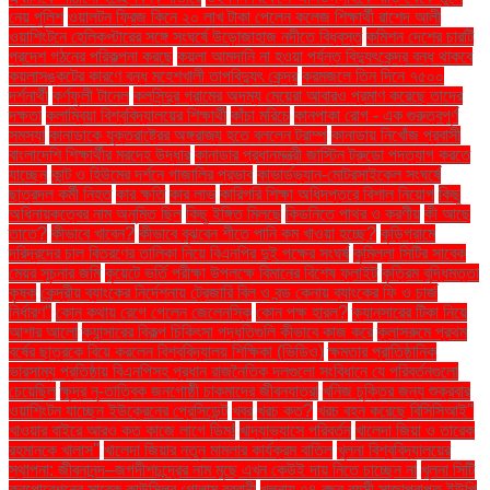
নেয় পুলিশ
ওয়ালটন ফ্রিজ কিনে ২০ লাখ টাকা পেলেন কলেজ শিক্ষার্থী রাশেদ আলী
ওয়াশিংটনে হেলিকপ্টারের সঙ্গে সংঘর্ষে উড়োজাহাজ নদীতে বিধ্বস্ত
কমিশন দেশের চারটি
প্রদেশ গঠনের পরিকল্পনা করছে
কয়লা আমদানি না হওয়া পর্যন্ত বিদ্যুৎকেন্দ্র বন্ধ থাকবে
কয়লাসঙ্কটের কারণে বন্ধ মহেশখালী তাপবিদ্যুৎ কেন্দ্র
করমজলে তিন দিনে ৭৫০০
দর্শনার্থী
কর্ণফুলী টানেল
কলসিন্দুর গ্রামের অদম্য মেয়েরা আবারও প্রমাণ করেছে তাদের
দক্ষতা
কলাম্বিয়া বিশ্ববিদ্যালয়ের শিক্ষার্থী
কাঁচা মরিচে
কানপাকা রোগ - এক গুরুত্বপুর্ণ
সমস্যা
কানাডাকে যুক্তরাষ্ট্রের অঙ্গরাজ্য হতে বললেন ট্রাম্প
কানাডায় নিখোঁজ প্রবাসী
বাংলাদেশি শিক্ষার্থীর মরদেহ উদ্ধার
কানাডার প্রধানমন্ত্রী জাস্টিন ট্রুডো পদত্যাগ করতে
যাচ্ছেন
কান্ট ও হিউমের দর্শনে গাজালির প্রভাব
কাভার্ডভ্যান-মোটরসাইকেল সংঘর্ষে
ছাত্রদল কর্মী নিহত
কার ক্ষতি
কার লাভ
কারিগরি শিক্ষা অধিদপ্তরে বিশাল নিয়োগ
কিছু
অধিনায়কত্বের নাম অনুমিত ছিল
কিছু ইঙ্গিত মিলছে
কিডনিতে পাথর ও করণীয়
কী আছে
তাতে?
কীভাবে খাবেন?
কীভাবে বুঝবেন শীতে পানি কম খাওয়া হচ্ছে?
কুড়িগ্রামে
দরিদ্রদের চাল বিতরণের তালিকা নিয়ে বিএনপির দুই পক্ষের সংঘর্ষ
কুমিল্লা সিটির সাবেক
মেয়র সূচনার জমি
কুয়েটে ভর্তি পরীক্ষা উপলক্ষে বিমানের বিশেষ ফ্লাইট
কৃত্রিম বুদ্ধিমত্তা
কৃষক
কেন্দ্রীয় ব্যাংকের নির্দেশনায় ট্রেজারি বিল ও বন্ড কেনায় ব্যাংকের ফি ও চার্জ
নির্ধারণ"
কোন কথায় রেগে গেলেন জেলেনস্কি
কোন পক্ষ হারল?
ক্যানসারের টিকা নিয়ে
আশার আলো
ক্যান্সারের বিকল্প চিকিৎসা পদ্ধতিগুলি কীভাবে কাজ করে
ক্লাসরুমে প্রথম
বর্ষের ছাত্রকে বিয়ে করলেন বিশ্ববিদ্যালয় শিক্ষিকা (ভিডিও)
ক্ষমতার প্রাতিষ্ঠানিক
ভারসাম্য প্রতিষ্ঠায় বিএনপিসহ প্রধান রাজনৈতিক দলগুলো সংবিধানে যে পরিবর্তনগুলো
চেয়েছিল
ক্ষুদ্র নৃ-তাত্বিক জনগোষ্ঠী চাকমাদের জীবনযাত্রা
খনিজ চুক্তির জন্য শুক্রবার
ওয়াশিংটন যাচ্ছেন ইউক্রেনের প্রেসিডেন্ট
খবর
খরচ কত?
খরচ বহন করেছে বিসিসিআই"
খাওয়ার বাইরে আরও কত কাজে লাগে ডিম!
খাদ্যাভ্যাসে পরিবর্তন
খালেদা জিয়া ও তারেক
রহমানকে খালাস''
খালেদা জিয়ার নতুন মামলার কার্যক্রম বাতিল
খুলনা বিশ্ববিদ্যালয়ের
স্থাপনা: জীবনানন্দ–জগদীশচন্দ্রের নাম মুছে এখন কেউই দায় নিতে চাচ্ছেন না
খুলনা সিটি
করপোরেশনের সাবেক কাউন্সিলর গোলাম রব্বানী
খুলনায় ৭৪ বছর বয়সী সাজাপ্রাপ্ত ইউপি