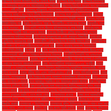
ট্রাম্পের ঘাঁটিতে জনমত জরিপে এগিয়ে কমলা
ট্রাম্পের জন্য সুখবর
ট্রাম্পের নির্দেশনায়
গত শুক্রবার ভয়েস অব আমেরিকার মূল প্রতিষ্ঠান
ট্রাম্পের নির্দেশে ভয়েস অব আমেরিকার
১৩০০ কর্মী ছুটিতে
ট্রাম্পের পরিকল্পনা মোকাবেলায় আরব শীর্ষ কূটনীতিকদের বৈঠক
ট্রাম্পের ভাষণে কংগ্রেসে তীব্র উত্তেজনা
ট্রাম্পের সঙ্গে মোদির ফোনালাপ
ট্রাম্পের
স্বাক্ষরে সেনাবাহিনী থেকে ট্রান্সজেন্ডারদের বাদ দেওয়ার নির্বাহী আদেশ
ট্রেনের অগ্রিম
টিকিট বিক্রি শুরু
ট্রেন্ডি ডিজাইনে 'সারা'র শীতকালীন পোশাকের সংগ্রহ
ঠাকুরগাঁও শহর
থেকে অপহৃত হন
ঠান্ডা-কাশি থেকে বাঁচতে বাইকারদের যা করা উচিত
ডলারের দাম না
বাড়লেও প্রবাসী আয় যেভাবে বাড়ছে
ডলারের বিপরীতে রুপির মূল্য নেমে এসেছে
ইতিহাসের সর্বনিম্ন স্তরে
ডাইনোসর পুনরুদ্ধারের চেষ্টা করছেন বিজ্ঞানীরা
ডায়াবেটিস
রোগীদের আতঙ্কের কারণ
ডায়াবেটিস রোগীদের জন্য উপকারী সজনে ডাঁটা
ডায়াবেটিসের
৪টি লক্ষণ যা কেবল নারীদের মধ্যে দেখা যায়
ডালিম খাওয়ার অসংখ্য উপকারিতা
ডিএসসিসি নির্বাচন
ডিপসিক
ডেঙ্গু
ডেঙ্গু হওয়ার কারণ এবং তার হাত থেকে বাঁচার উপায়
ডেভেলপমেন্ট পার্টি পেল নির্বাচন কমিশনের নিবন্ধন"
ডেসটিনি-ইভ্যালি সহ এমএলএম
ব্যবসা নিয়ে সতর্কবার্তা
ডোনাল্ড ট্রাম্প যুক্তরাষ্ট্রের কেন্দ্রীয় গোয়েন্দা সংস্থা (এফবিআই)
ড্রোনের মাধ্যমে নজরদারি চলছে
ঢাকা আন্তর্জাতিক ম্যারাথন-২০২৫ অনুষ্ঠিত
ঢাকায়
ছিনতাই ও ডাকাতির প্রবণতা
ঢাকায় নিযুক্ত জাতিসংঘের আবাসিক সমন্বয়কারী গোয়েন
লুইস বলেছেন
ঢাকায় হাঁটার গতি এখন গাড়ির চেয়েও বেশি''
ঢাকার পাইকারি বাজার'
ঢাকার
বাতাস ‘অস্বাস্থ্যকর’
ঢাবি উপাচার্যের দুঃখ প্রকাশ অনাকাঙ্ক্ষিত ঘটনার জন্য
তবুও শ্রোতা
হীন বাংলাদেশ বেতার”
তবে আমরাও পরাজিত হব: মাহমুদুর রহমান মান্না"
তরুণ ট্রাম্পের
চরিত্রে দুর্দান্ত স্ট্যান
তরুণ-তরুণীদের অঙ্গ-প্রত্যঙ্গের ক্ষতির প্রবণতা বৃদ্ধি করছে
অ্যালকোহল
তরুণদের নতুন রাজনৈতিক দলের প্রতিষ্ঠাকালীন কমিটির সদস্য সংখ্যা
এখনও চূড়ান্ত হয়নি। তবে জানা গেছে
তা অব্যাহত রয়েছে।
তাজা ফল আমদানিতে
সম্পূরক শুল্ক ৩০ শতাংশ থেকে কমিয়ে ২৫ শতাংশ করা হয়েছে
তাঁদের জন্য আগে
স্ক্রিনিং জরুরি
তাপমাত্রা ৯ ডিগ্রির ঘরে
তাপমাত্রা বৃদ্ধি উদ্ভিদের কার্বন শোষণ বন্ধ করে
দিতে পারে - নতুন গবেষণা
তামিল নাড়ু
তার জন্য আমি দুঃখিত'
তারকা
তারুণ্যের শক্তিতে