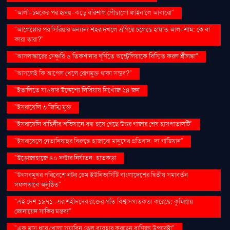
"আলী-চমকের পর হৃদয়-ঝড়ে বরিশাল পৌঁছালো ফাইনালে আবারো"
"আলেপ্পোর পর সিরিয়ার অন্যান্য শহর দখলে এগিয়ে চলেছে হায়াত আল-শাম: কে বা
কারা তারা?"
"আসলাঙ্কারের সেঞ্চুরি ও তিকশানার ঘূর্ণিতে অস্ট্রেলিয়াকে বিস্মিত করল শ্রীলঙ্কা"
"আসলেই কি আপেল খেলে রোগমুক্ত থাকা সম্ভব?"
"ইতালিতে যাওয়ার উদ্দেশ্যে লিবিয়ায় নিখোঁজ ২৪ জন
"ইসরায়েলি ৩ জিম্মি মুক্ত
"ইসরায়েলি বাহিনীর অভিযানে বন্ধ হয়ে গেছে উত্তর গাজার শেষ হাসপাতালটি"
"ইসরায়েলে নেতানিয়াহুর বিরুদ্ধে হাজারো মানুষের প্রতিবাদ: দ্য গার্ডিয়ান"
"উড়োজাহাজে ৪০ ঘণ্টার নির্যাতন: হাতকড়া
"উৎসবমুখর পরিবেশে নটর ডেম ইউনিভার্সিটি বাংলাদেশের দ্বিতীয় সমাবর্তন
সফলভাবে অনুষ্ঠিত"
"এই দেশ ১৯৭১-এর শহীদদের রক্তের প্রতি বিশ্বাসঘাতকতা করেছে: কুমিল্লায়
জোনায়েদ সাকির মন্তব্য"
"এক মাস ধরে খোলা সয়াবিন তেল ব্যবহার করছেন বাণিজ্য উপদেষ্টা"