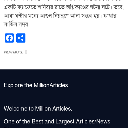
একটি ক্যাফেতে শনিবার রাতে অগ্নিকাণ্ডের ঘটনা ঘটে। তবে,
আধা ঘণ্টার মধ্যে আগুন নিয়ন্ত্রণে আনা সম্ভব হয়। ফায়ার
সার্ভিস সদর…
F
S
a
h
“ঢাকার
VIEW MORE
c
ar
জাহাঙ্গীর
e
e
টাওয়ারে
ক্যাফেতে
b
আগুন,
৩০
o
মিনিটে
Explore the MillionArticles
নিয়ন্ত্রণে
o
আসে”
k
Welcome to Million Articles.
One of the Best and Largest Articles/News