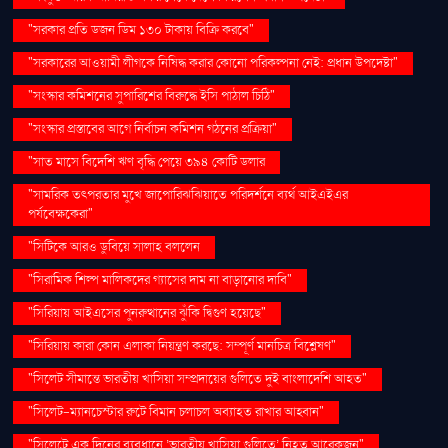
"সরকার প্রতি ডজন ডিম ১৩০ টাকায় বিক্রি করবে"
"সরকারের আওয়ামী লীগকে নিষিদ্ধ করার কোনো পরিকল্পনা নেই: প্রধান উপদেষ্টা"
"সংস্কার কমিশনের সুপারিশের বিরুদ্ধে ইসি পাঠাল চিঠি"
"সংস্কার প্রস্তাবের আগে নির্বাচন কমিশন গঠনের প্রক্রিয়া"
"সাত মাসে বিদেশি ঋণ বৃদ্ধি পেয়ে ৩৯৪ কোটি ডলার
"সামরিক তৎপরতার মুখে জাপোরিঝঝিয়াতে পরিদর্শনে ব্যর্থ আইএইএর
পর্যবেক্ষকেরা"
"সিটিকে আরও ডুবিয়ে সালাহ বললেন
"সিরামিক শিল্প মালিকদের গ্যাসের দাম না বাড়ানোর দাবি"
"সিরিয়ায় আইএসের পুনরুত্থানের ঝুঁকি দ্বিগুণ হয়েছে"
"সিরিয়ায় কারা কোন এলাকা নিয়ন্ত্রণ করছে: সম্পূর্ণ মানচিত্র বিশ্লেষণ"
"সিলেট সীমান্তে ভারতীয় খাসিয়া সম্প্রদায়ের গুলিতে দুই বাংলাদেশি আহত"
"সিলেট-ম্যানচেস্টার রুটে বিমান চলাচল অব্যাহত রাখার আহ্বান"
"সিলেটে এক দিনের ব্যবধানে ‘ভারতীয় খাসিয়া গু‌লিতে’ নিহত আরেকজন"