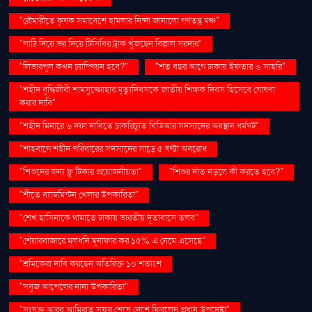
"রৌমারীতে কৃষক সমাবেশে হামলার নিন্দা জানালো গণতন্ত্র মঞ্চ"
"লাঠি দিয়ে ভর দিয়ে টিসিবির ট্রাক খুঁজছেন বিল্লাল সরদার"
"লিভারপুল কখন চ্যাম্পিয়ন হবে?"
"শত বছর আগে ঢাকায় ইফতার ও সাহ্‌রি"
"শহীদ বুদ্ধিজীবী শামসুজ্জোহার মৃত্যুদিবসকে জাতীয় শিক্ষক দিবস হিসেবে ঘোষণা
করার দাবি"
"শহীদ মিনারে ৬ দফা দাবিতে চাকরিচ্যুত বিডিআর সদস্যদের অবস্থান ধর্মঘট"
"শাহবাগে শহীদ পরিবারের সদস্যদের সাড়ে ৫ ঘণ্টা অবরোধ
"শিশুদের জন্য ফ্লু টিকার প্রয়োজনীয়তা"
"শিশুর দাঁত নড়লে কী করতে হবে?"
"শীতে ব্যাডমিন্টন খেলার উপকারিতা"
"শেখ হাসিনাকে থামাতে ঢাকায় ভারতীয় দূতাবাসে তলব"
"শেয়ারবাজারে মূলধনি মুনাফার কর ১৫% এ নেমে এসেছে"
"শ্রমিকেরা দাবি করছেন অতিরিক্ত ১০ শতাংশ
"সবুজ আপেলের নানা উপকারিতা"
"সংযুক্ত আরব আমিরাত সফর শেষে দেশে ফিরলেন প্রধান উপদেষ্টা"