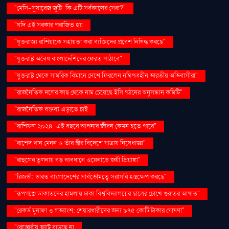
"মেসি-সুয়ারেজ জুটি: কি এটি সর্বকালের সেরা?"
"যদি এই সরকার পরাজিত হয়
"যুক্তরাজ্য রাশিয়াকে সহায়তা করা ব্যক্তিদের প্রবেশ নিষিদ্ধ করছে"
"যুক্তরাষ্ট্র অবৈধ বাংলাদেশিদের ফেরত পাঠাবে"
"যুক্তরাষ্ট্র থেকে সামরিক বিমানে দেশে ফিরলেন নথিপত্রহীন ভারতীয় অভিবাসীরা"
"রাজনৈতিক দলের কাছ থেকে নাম চেয়েছে ইসি গঠনের অনুসন্ধান কমিটি"
"রাজনৈতিক বক্তব্য এড়াতে চাই
"রাশিফল ২০২৪: এই বছরে আপনার জীবন কেমন হতে পারে"
"রাশেদ খান মেনন ও তাঁর স্ত্রীর বিদেশে যাত্রায় নিষেধাজ্ঞা"
"রাহুলের তুলনায় বড় ব্যবধানে ওয়েনাডে জয়ী প্রিয়াঙ্কা"
"রিজভী: ভারত বাংলাদেশের সার্বভৌমত্বে সরাসরি হস্তক্ষেপ করছে"
"রূপগঞ্জে ডাকাতদের হামলায় ঢাকা বিশ্ববিদ্যালয়ের ছাত্রের চোখে গুরুতর আঘাত"
"রেকর্ড মুনাফা ও লভ্যাংশ: শেয়ারধারীদের জন্য ৯৭৫ কোটি টাকার ঘোষণা"
"রেস্তোরাঁয় ভ্যাট বাড়ছে না