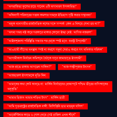
"অপরাজিতা ফুলের চায়ে পাবেন ৬টি অসাধারণ উপকারিতা"
"অভিবাসী পরিবারের সন্তান কমলার সামনে ইতিহাস সৃষ্টি করার সম্ভাবনা"
"অমুক ব্যবসায়ীর রাজনৈতিক দলের সঙ্গে সম্পর্ক: কেন এ বিষয়ে লেখা হয় না?"
"অযথা সময় নষ্ট করে সরকারে থাকার কোনো ইচ্ছা নেই: আসিফ নজরুল"
"আইনশৃঙ্খলা পরিস্থিতি সন্ধ্যার পর থেকে স্পষ্ট হবে: স্বরাষ্ট্র উপদেষ্টা"
"আওয়ামী লীগের অবস্থান স্পষ্ট না করলে যমুনা ঘেরাও করবে গণ অধিকার পরিষদ"
"আগামীকাল নির্বাচন কমিশনে বৈঠকে যাবে জামায়াতে ইসলামী"
"আজ রাতে ঢাকায় আসছেন সাকিব?"
"আজ লক্ষ্মীপূজার উৎসব"
"আজহারুল ইসলামকে মুক্তি দিন
"আমাদের কথা কেউ ভাবছে না: মার্কিন নির্বাচনের প্রেক্ষাপটে পশ্চিম তীরের বাসিন্দাদের
অনুভূতি"
"আমার হিজাব আমার শক্তির উৎস" : মার্কিন ছাত্রী
"আমি যুক্তরাষ্ট্রের রাজনৈতিক বন্দী: ফিলিস্তিনি ছাত্র মাহমুদ খলিল"
"আর্জেন্টিনার কাছে ৬ গোল খেয়ে সেই ব্রাজিল এখন শীর্ষে"