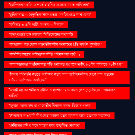
"চ্যাম্পিয়নস ট্রফি: ২ শর্তে হাইব্রিড মডেলে সম্মত পাকিস্তান"
"ছুরিকাঘাত ও বৈদ্যুতিক শকে হত্যা: সবজিখেতে লাশ ফেলা"
"জমিয়ত ও এবি পার্টি: সংস্কার ও নির্বাচন
"জয়পুরহাটে হাট ইজারায় সিন্ডিকেটের কারসাজি
"জাপানের পক্ষ থেকে অন্তর্বর্তীকালীন সরকারের প্রতি সমর্থন পুনর্ব্যক্ত"
"জার্মানির কঠোর অভিবাসন নীতি পরিকল্পনা ব্যর্থ"m
"জাহাঙ্গীরনগর বিশ্ববিদ্যালয় ভর্তি পরীক্ষার প্রশ্নপত্রে ত্রুটি: ৮০টির পরিবর্তে ৭৮টি প্রশ্ন"
"জিনস পরিবর্তন করতে অস্বীকার করায় দাবা চ্যাম্পিয়নশিপ থেকে বাদ পড়লেন
বর্তমান চ্যাম্পিয়ন কার্লসেন"
"জুলাই মাসের শহীদরা দুর্নীতি ও দুঃশাসনমুক্ত বাংলাদেশ চেয়েছিলেন: জামায়াত
আমির"
"জুলাই-আগস্টের মধ্যে জাতীয় নির্বাচন সম্ভব: মির্জা ফখরুল"
"টাঙ্গাইলে আওয়ামী লীগ নেতা ফারুক হত্যা মামলার রায়ে হতবাক সন্তানেরা
"টেনিসের রানি’র সঙ্গে সাক্ষাৎ করে উচ্ছ্বসিত নেইমার"