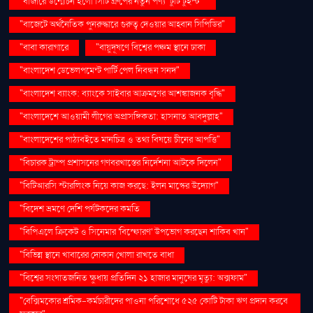
"বাজারে উন্মোচন হলো সিটি গ্রুপের নতুন পণ্য ‘টুটি টুইস্ট’"
"বাজেটে অর্থনৈতিক পুনরুদ্ধারে গুরুত্ব দেওয়ার আহ্বান সিপিডির"
"বাবা কারাগারে
"বায়ুদূষণে বিশ্বের পঞ্চম স্থানে ঢাকা
"বাংলাদেশ ডেভেলপমেন্ট পার্টি পেল নিবন্ধন সনদ"
"বাংলাদেশ ব্যাংক: ব্যাংকে সাইবার আক্রমণের আশঙ্কাজনক বৃদ্ধি"
"বাংলাদেশে আওয়ামী লীগের অপ্রাসঙ্গিকতা: হাসনাত আবদুল্লাহ"
"বাংলাদেশের পাঠ্যবইতে মানচিত্র ও তথ্য বিষয়ে চীনের আপত্তি"
"বিচারক ট্রাম্প প্রশাসনের গণবরখাস্তের নির্দেশনা আটকে দিলেন"
"বিটিআরসি স্টারলিংক নিয়ে কাজ করছে: ইলন মাস্কের উদ্যোগ"
"বিদেশ ভ্রমণে দেশি পর্যটকদের কমতি
"বিপিএলে ক্রিকেট ও সিনেমার 'বিস্ফোরণ' উপভোগ করছেন শাকিব খান"
"বিভিন্ন স্থানে খাবারের দোকান খোলা রাখতে বাধা
"বিশ্বের সংঘাতজনিত ক্ষুধায় প্রতিদিন ২১ হাজার মানুষের মৃত্যু: অক্সফাম"
"বেক্সিমকোর শ্রমিক-কর্মচারীদের পাওনা পরিশোধে ৫২৫ কোটি টাকা ঋণ প্রদান করবে