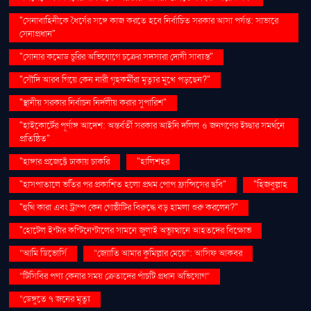
"সেনাবাহিনীকে ধৈর্যের সঙ্গে কাজ করতে হবে নির্বাচিত সরকার আসা পর্যন্ত: সাভারে
সেনাপ্রধান"
"সোনার কমোড চুরির অভিযোগে চক্রের সদস্যরা দোষী সাব্যস্ত"
"সৌদি আরব গিয়ে কেন নারী গৃহকর্মীরা মৃত্যুর মুখে পড়ছেন?"
"স্থানীয় সরকার নির্বাচন নির্দলীয় করার সুপারিশ"
"হাইকোর্টের পূর্ণাঙ্গ আদেশ: অন্তর্বর্তী সরকার আইনি দলিল ও জনগণের ইচ্ছার সমর্থনে
প্রতিষ্ঠিত"
"হাঙ্গার প্রজেক্টে ঢাকায় চাকরি
"হালিশহর
"হাসপাতালে ভর্তির পর প্রকাশিত হলো প্রথম পোপ ফ্রান্সিসের ছবি"
"হিজবুল্লাহ
"হুথি কারা এবং ট্রাম্প কেন গোষ্ঠীটির বিরুদ্ধে বড় হামলা শুরু করলেন?"
"হোটেল ইন্টার কন্টিনেন্টালের সামনে জুলাই অভ্যুত্থানে আহতদের বিক্ষোভ
“আমি ডিভোর্সি
“জ্যোতি আমার কুমিল্লার মেয়ে”: আসিফ আকবর
“টিসিবির পণ্য কেনার সময় ক্রেতাদের পাঁচটি প্রধান অভিযোগ”
“ডেঙ্গুতে ৭ জনের মৃত্যু