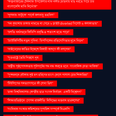
''কক্সবাজারের টেকনাফ উপজেলার নাফ নদীর মোহনায় মাছ ধরতে গিয়ে চার
বাংলাদেশি মাঝি নিখোঁজ''
''খুলনায় ‘নাটুকে’ পার্কে জলবায়ু তহবিল''
''ঘন কুয়াশায় ঢাকায় নামতে না পেরে ৬ ফ্লাইট diverted সিলেট ও কলকাতায়''
''চলতি অর্থবছরে জিডিপি প্রবৃদ্ধি ৪ শতাংশ হতে পারে''
''চ্যাটজিপিটির নতুন সুবিধা: ডিপসিকের প্রতিযোগিতার মুখে বিপ্লব''
''বাইডেনের জাতির উদ্দেশে বিদায়ী ভাষণে কী বললেন''
''যুক্তরাষ্ট্রে তৈরি পিস্তলে খুন
''রাষ্ট্রীয় পৃষ্ঠপোষকতায় লুটপাটের পথ বন্ধ করতে হবে: সাংবাদিক নেতা আজিজ"
''সুন্দরবনে নৌকায় দুই মণ হরিণের মাংস ফেলে পালাল চোর শিকারিরা''
'টিউলিপের পদত্যাগপত্রে কী লেখা ছিল''
'ঢাকা বিশ্ববিদ্যালয় কেন্দ্রীয় ছাত্র সংসদ নির্বাচন: একটি বিশ্লেষণ''
'শিক্ষাপ্রতিষ্ঠানে ‘গোপন রাজনীতি’ নিষিদ্ধের আহ্বান ছাত্রদলের''
'সংবিধান সংস্কার কমিশনের সুপারিশ সম্পর্কে বিএনপি