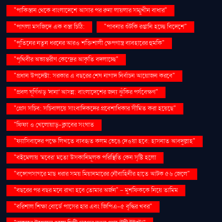
"পাকিস্তান থেকে বাংলাদেশে আসার পর রুনা লায়লার সম্মুখীন বাধার"
"পাগলা মসজিদে এক বস্তা চিঠি:
"পাবনার শুঁটকি রপ্তানি হচ্ছে বিদেশে"
"পুতিনের নতুন ধরনের আরও শক্তিশালী ক্ষেপণাস্ত্র ব্যবহারের হুমকি"
"পৃথিবীর অভ্যন্তরীণ কেন্দ্রের আকৃতি বদলাচ্ছে"
"প্রধান উপদেষ্টা: সরকার এ বছরের শেষ নাগাদ নির্বাচন আয়োজন করবে"
"প্রবল ঘূর্ণিঝড় 'দানা' আসন্ন: বাংলাদেশের জন্য ঝুঁকির পর্যবেক্ষণ"
"প্রেস সচিব: সচিবালয়ে সাংবাদিকদের প্রবেশাধিকার সীমিত করা হয়েছে"
"ফিফা ও খেলোয়াড়-ক্লাবের সংঘাত
"ফ্যাসিবাদের পক্ষে লিখতে ব্যবহৃত কলম ভেঙে দেওয়া হবে: হাসনাত আবদুল্লাহ"
"বইমেলায় ‘মবের’ মতো উসকানিমূলক পরিস্থিতি কেন সৃষ্টি হলো
"বঙ্গোপসাগরে মাছ ধরার সময় মিয়ানমারের নৌবাহিনীর হাতে আটক ৫৬ জেলে"
"বছরের পর বছর মনে রাখা হবে তোমার অর্জন" – মুশফিককে নিয়ে তামিম
"বরিশাল শিক্ষা বোর্ডে পাসের হার এবং জিপিএ-৫ বৃদ্ধির খবর"