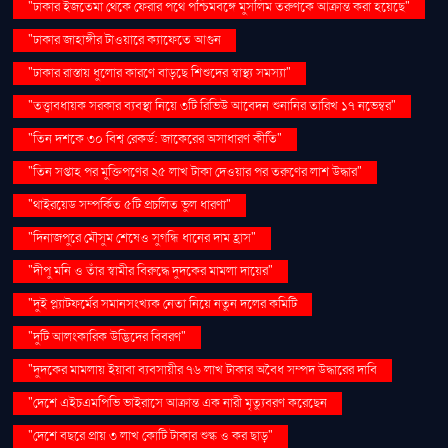
"ঢাকার ইজতেমা থেকে ফেরার পথে পশ্চিমবঙ্গে মুসলিম তরুণকে আক্রান্ত করা হয়েছে"
"ঢাকার জাহাঙ্গীর টাওয়ারে ক্যাফেতে আগুন
"ঢাকার রাস্তায় ধুলোর কারণে বাড়ছে শিশুদের স্বাস্থ্য সমস্যা"
"তত্ত্বাবধায়ক সরকার ব্যবস্থা নিয়ে ৩টি রিভিউ আবেদন শুনানির তারিখ ১৭ নভেম্বর"
"তিন দশকে ৩০ বিশ্ব রেকর্ড: জাকেরের অসাধারণ কীর্তি"
"তিন সপ্তাহ পর মুক্তিপণের ২৫ লাখ টাকা দেওয়ার পর তরুণের লাশ উদ্ধার"
"থাইরয়েড সম্পর্কিত ৫টি প্রচলিত ভুল ধারণা"
"দিনাজপুরে মৌসুম শেষেও সুগন্ধি ধানের দাম হ্রাস"
"দীপু মনি ও তাঁর স্বামীর বিরুদ্ধে দুদকের মামলা দায়ের"
"দুই প্ল্যাটফর্মের সমানসংখ্যক নেতা নিয়ে নতুন দলের কমিটি
"দুটি আলংকারিক উদ্ভিদের বিবরণ"
"দুদকের মামলায় ইয়াবা ব্যবসায়ীর ৭৬ লাখ টাকার অবৈধ সম্পদ উদ্ধারের দাবি
"দেশে এইচএমপিভি ভাইরাসে আক্রান্ত এক নারী মৃত্যুবরণ করেছেন
"দেশে বছরে প্রায় ৩ লাখ কোটি টাকার শুল্ক ও কর ছাড়"