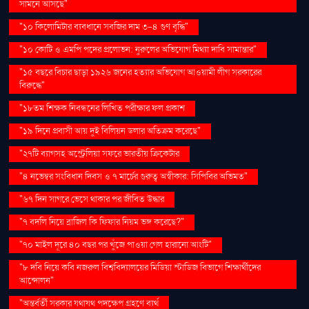
সামনে আসছে"
"১০ কিলোমিটার ব্যবধানে সবজির দাম ৩-৪ গুণ বৃদ্ধি"
"১০ কোটি ও এমপি পদের প্রলোভন: নুরুলের অভিযোগ মিথ্যা দাবি সামান্তার"
"১৫ বছরে বিচার ছাড়া ১৯২৬ জনের হত্যার অভিযোগ আওয়ামী লীগ সরকারের
বিরুদ্ধে"
"১৮তম শিক্ষক নিবন্ধনের লিখিত পরীক্ষার ফল প্রকাশ
"১৯ দিনে প্রবাসী আয় দুই বিলিয়ন ডলার অতিক্রম করেছে"
"২৭টি ব্যাগসহ অস্ট্রেলিয়া সফরে ভারতীয় ক্রিকেটার
"৪ নভেম্বর সংবিধান দিবস ও ৭ মার্চের গুরুত্ব অস্বীকার: সিপিবির অভিমত"
"৬৭ দিন সাগরে ভেসে থাকার পর জীবিত উদ্ধার
"৭ বদলি নিয়ে ব্রাজিল কি ফিফার নিয়ম ভঙ্গ করেছে?"
"৭০ মাইল দূরে ৪০ বছর পর খুঁজে পাওয়া গেল হারানো আংটি"
"৮ দবি নিয়ে কবি নজরুল বিশ্ববিদ্যালয়ের মিডিয়া স্টাডিজ বিভাগে শিক্ষার্থীদের
আন্দোলন"
"অন্তর্বর্তী সরকার যথাযথ পদক্ষেপ গ্রহণে ব্যর্থ