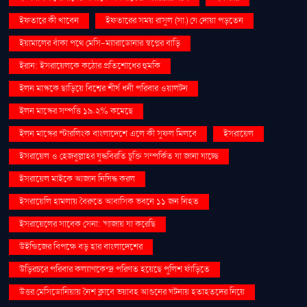
ইফতারে কী খাবেন
ইফতারের সময় রাসুল (সা.) যে দোয়া পড়তেন
ইয়ামালের বাঁকা পথে মেসি-ম্যারাডোনার স্বপ্নের বাড়ি
ইরান: ইসরায়েলকে কঠোর প্রতিশোধের হুমকি
ইলন মাস্ককে ছাড়িয়ে বিশ্বের শীর্ষ ধনী পরিবার ওয়ালটন
ইলন মাস্কের সম্পত্তি ১৯.২% কমেছে
ইলন মাস্কের স্টারলিংক বাংলাদেশে এলে কী সুফল মিলবে
ইসরায়েল
ইসরায়েল ও হেজবুল্লাহর যুদ্ধবিরতি চুক্তি সম্পর্কিত যা জানা যাচ্ছে
ইসরায়েল মাইকে আজান নিষিদ্ধ করল
ইসরায়েলি হামলায় বৈরুতে আবাসিক ভবনে ১১ জন নিহত
ইসরায়েলের সাবেক সেনা: 'গাজায় যা করেছি
উইন্ডিজের বিপক্ষে বড় হার বাংলাদেশের
উড়িরচরে পরিবার কল্যাণকেন্দ্র পরিণত হয়েছে পুলিশ ফাঁড়িতে
উত্তর মেসিডোনিয়ায় নৈশ ক্লাবে ভয়াবহ আগুনের ঘটনায় হতাহতদের নিয়ে