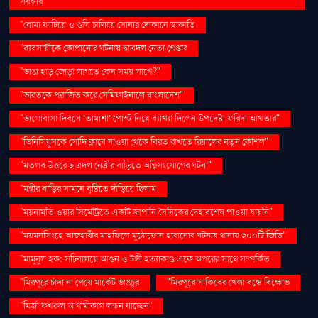
সরকার"
"বোমা ফাটিয়ে ও গুলি চালিয়ে সোনার দোকানে ডাকাতি
"ব্যবসায়ীকে কোপানোর ঘটনায় ছাত্রদল নেতা গ্রেপ্তার
"ভাঙা হাড় জোড়া লাগতে কেন সময় লাগে?"
"ভারতকে পরাজিত করে সেমিফাইনালে বাংলাদেশ"
"ভালোবাসা দিবসে ‘তামাশা’ পোস্ট নিয়ে ব্যাখ্যা দিলেন উপদেষ্টা ফরিদা আখতার"
"ভিনিসিয়ুসকে সৌদি ক্লাবে যাওয়া থেকে বিরত রাখতে রিয়ালের নতুন কৌশল"
"মতলব উত্তরে ছাত্রদল নেত্রীর বাড়িতে অগ্নিসংযোগের ঘটনা"
"মন্ত্রীর বাড়ির সামনে বৃষ্টিতে দাঁড়িয়ে ছিলাম
"ময়নামতি ওয়ার সিমেট্রিতে একটি জাপানি সৈনিকের দেহাবশেষ পাওয়া যায়নি"
"ময়মনসিংহে আজহারীর মাহফিলে মুঠোফোন হারানোর ঘটনায় থানায় ২০০টি জিডি"
"মামুনুল হক: সচিবালয়ে আগুন ও টঙ্গী হত্যাকাণ্ড একে অপরের সাথে সম্পর্কিত
"মিরপুরে চাঁদা না পেয়ে মার্কেট ভাঙচুর
"মিরপুরে সাকিবের খেলা বন্ধে বিক্ষোভ
"মির্জা ফখরুল আগামীকাল লন্ডন যাচ্ছেন"