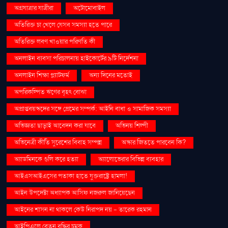
অগ্রযাত্রার যাত্রীরা
অটোমোবাইল
অতিরিক্ত চা খেলে যেসব সমস্যা হতে পারে
অতিরিক্ত লবণ খাওয়ার পরিণতি কী
অনলাইন ব্যবসা পরিচালনায় হাইকোর্টের ৯টি নির্দেশনা
অনলাইন শিক্ষা প্ল্যাটফর্ম
অন্য দিনের মতোই
অপরিকল্পিত ঋণের বৃহৎ বোঝা
অপ্রাপ্তবয়স্কদের সঙ্গে প্রেমের সম্পর্ক: আইনি বাধা ও সামাজিক সমস্যা
অভিজ্ঞতা ছাড়াই আবেদন করা যাবে
অভিনয় শিল্পী
অভিনেত্রী কীর্তি সুরেশের বিবাহ সম্পন্ন
অস্কার জিততে পারবেন কি?
অ্যাডমিনকে গুলি করে হত্যা
অ্যালোভেরার বিভিন্ন ব্যবহার
আইএসআইএসের পতাকা হাতে যুক্তরাষ্ট্রে হামলা!
আইন উপদেষ্টা অধ্যাপক আসিফ নজরুল জানিয়েছেন
আইনের শাসন না থাকলে কেউ নিরাপদ নয় - তারেক রহমান
আইপিএলে বেতন বৃদ্ধির চমক