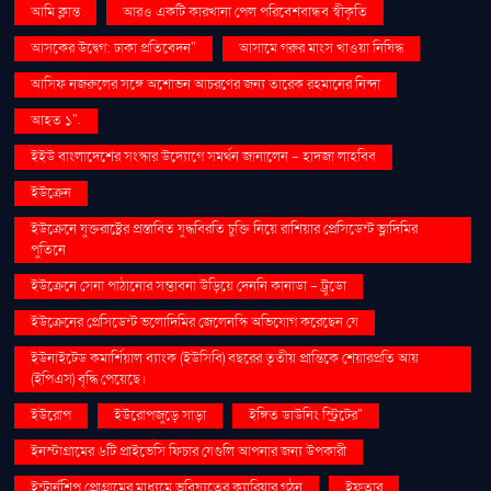
আমি ক্লান্ত
আরও একটি কারখানা পেল পরিবেশবান্ধব স্বীকৃতি
আসকের উদ্বেগ: ঢাকা প্রতিবেদন"
আসামে গরুর মাংস খাওয়া নিষিদ্ধ
আসিফ নজরুলের সঙ্গে অশোভন আচরণের জন্য তারেক রহমানের নিন্দা
আহত ১".
ইইউ বাংলাদেশের সংস্কার উদ্যোগে সমর্থন জানালেন - হাদজা লাহবিব
ইউক্রেন
ইউক্রেনে যুক্তরাষ্ট্রের প্রস্তাবিত যুদ্ধবিরতি চুক্তি নিয়ে রাশিয়ার প্রেসিডেন্ট ভ্লাদিমির
পুতিনে
ইউক্রেনে সেনা পাঠানোর সম্ভাবনা উড়িয়ে দেননি কানাডা - ট্রুডো
ইউক্রেনের প্রেসিডেন্ট ভলোদিমির জেলেনস্কি অভিযোগ করেছেন যে
ইউনাইটেড কমার্শিয়াল ব্যাংক (ইউসিবি) বছরের তৃতীয় প্রান্তিকে শেয়ারপ্রতি আয়
(ইপিএস) বৃদ্ধি পেয়েছে।
ইউরোপ
ইউরোপজুড়ে সাড়া
ইঙ্গিত ডাউনিং স্ট্রিটের"
ইনস্টাগ্রামের ৬টি প্রাইভেসি ফিচার যেগুলি আপনার জন্য উপকারী
ইন্টার্নশিপ প্রোগ্রামের মাধ্যমে ভবিষ্যতের ক্যারিয়ার গঠন
ইফতার