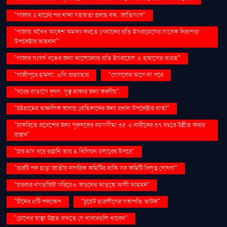
"গাজায় ২ মার্চের পর খাদ্য সহায়তা প্রবাহ বন্ধ: জাতিসংঘ"
"গাজায় অবৈধ আদেশ অমান্য করতে সেনাদের প্রতি ইসরায়েলের সাবেক নিরাপত্তা
উপদেষ্টার আহ্বান"'
"গাজার সংঘর্ষ বন্ধের জন্য আলোচনার প্রতি ইসরায়েল ও হামাসের আগ্রহ"
"গাজীপুরে হামলা: ওসি প্রত্যাহার
"গোসলের আগে না পরে
"ঘরের বাতাসে দূষণ: সুস্থ থাকার জন্য করণীয়".
"চট্টগ্রামের আঞ্চলিক ভাষায় রোহিঙ্গাদের জন্য প্রধান উপদেষ্টার বার্তা"
"চাকরিতে প্রবেশের জন্য পুরুষদের বয়সসীমা ৩৫ ও নারীদের ৩৭ বছরে উন্নীত করার
প্রস্তাব"
"চার মাস ধরে রপ্তানি আয় ৪ বিলিয়ন ডলারের উপরে"
"চারটি পদ ছাড়া জাতীয় নাগরিক কমিটির বাকি সব কমিটি বিলুপ্ত ঘোষণা"
"চারবার বসতভিটা সরিয়েও ভাঙনের আতঙ্কে আলী আহমদ"
"চীনের ৫টি পদক্ষেপ
"চুয়েট ছাত্রলীগের সভাপতি আটক"
"চোখের স্বাস্থ্য উন্নত রাখতে যে খাবারগুলি খাবেন"