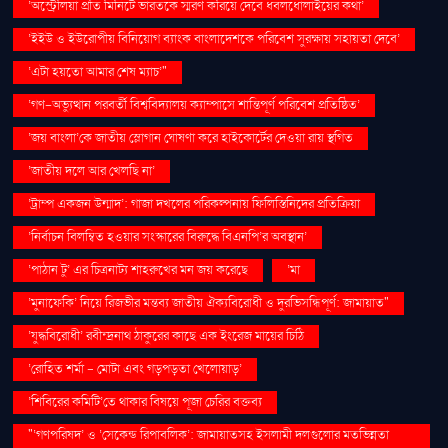
‘অস্ট্রেলিয়া প্রতি মিনিটে ভারতকে স্মরণ করিয়ে দেবে ধবলধোলাইয়ের কথা’
‘ইইউ ও ইউরোপীয় বিনিয়োগ ব্যাংক বাংলাদেশকে পরিবেশ সুরক্ষায় সহায়তা দেবে’
‘এটা হয়তো আমার শেষ ম্যাচ’"
‘গণ–অভ্যুত্থান পরবর্তী বিশ্ববিদ্যালয় ক্যাম্পাসে শান্তিপূর্ণ পরিবেশ প্রতিষ্ঠিত’
‘জয় বাংলা’কে জাতীয় স্লোগান ঘোষণা করে হাইকোর্টের দেওয়া রায় স্থগিত
‘জাতীয় দলে আর খেলছি না’
‘ট্রাম্প একজন উন্মাদ’: গাজা দখলের পরিকল্পনায় ফিলিস্তিনিদের প্রতিক্রিয়া
‘নির্বাচন বিলম্বিত হওয়ার সংস্কারের বিরুদ্ধে বিএনপি’র অবস্থান’
‘পাঠান টু’ এর চিত্রনাট্য শাহরুখের মন জয় করেছে
‘মা
‘মুনাফেকি’ নিয়ে রিজভীর মন্তব্য জাতীয় ঐক্যবিরোধী ও দুরভিসন্ধিপূর্ণ: জামায়াত"
‘যুদ্ধবিরোধী’ রবীন্দ্রনাথ ঠাকুরের কাছে এক ইংরেজ মায়ের চিঠি
‘রোহিত শর্মা - মোটা এবং গড়পড়তা খেলোয়াড়’
‘শিবিরের কমিটি’তে থাকার বিষয়ে পূজা চেরির বক্তব্য
"‘গণপরিষদ’ ও ‘সেকেন্ড রিপাবলিক’: জামায়াতসহ ইসলামী দলগুলোর মতভিন্নতা