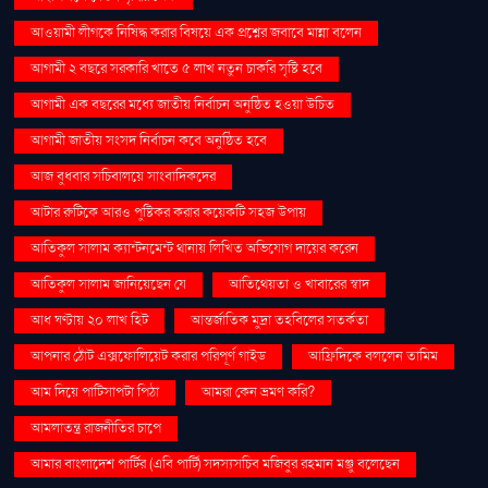
আওয়ামী লীগকে নিষিদ্ধ করার বিষয়ে এক প্রশ্নের জবাবে মান্না বলেন
আগামী ২ বছরে সরকারি খাতে ৫ লাখ নতুন চাকরি সৃষ্টি হবে
আগামী এক বছরের মধ্যে জাতীয় নির্বাচন অনুষ্ঠিত হওয়া উচিত
আগামী জাতীয় সংসদ নির্বাচন কবে অনুষ্ঠিত হবে
আজ বুধবার সচিবালয়ে সাংবাদিকদের
আটার রুটিকে আরও পুষ্টিকর করার কয়েকটি সহজ উপায়
আতিকুল সালাম ক্যান্টনমেন্ট থানায় লিখিত অভিযোগ দায়ের করেন
আতিকুল সালাম জানিয়েছেন যে
আতিথেয়তা ও খাবারের স্বাদ
আধ ঘণ্টায় ২০ লাখ হিট
আন্তর্জাতিক মুদ্রা তহবিলের সতর্কতা
আপনার ঠোঁট এক্সফোলিয়েট করার পরিপূর্ণ গাইড
আফ্রিদিকে বললেন তামিম
আম দিয়ে পাটিসাপটা পিঠা
আমরা কেন ভ্রমণ করি?
আমলাতন্ত্র রাজনীতির চাপে
আমার বাংলাদেশ পার্টির (এবি পার্টি) সদস্যসচিব মজিবুর রহমান মঞ্জু বলেছেন