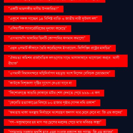
"একটি আমলকীর অসীম উপকারিতা!"
"একুশে পদক পাচ্ছেন ১৪ বিশিষ্ট ব্যক্তি ও জাতীয় নারী ফুটবল দল"
"এশিয়াটিক ল্যাবরেটরিজের মুনাফা কমেছে"
"এসঅ্যান্ডপি আদানির তিনটি কোম্পানির ঋণমান কমালো"
"এহুদ ওলমার্ট কীভাবে তৈরি করেছিলেন ইসরায়েল-ফিলিস্তিন রাষ্ট্রের মানচিত্র"
"ঐকমত্য কমিশন রাজনৈতিক দলগুলোর সাথে আলাদাভাবে আলোচনা করবে: আলী
রীয়াজ"
"ওসমানী বিমানবন্দরে অগ্নিনির্বাপণ মহড়ায় অংশ নিলেন বেবিচক চেয়ারম্যান"
"কাউকে বিশৃঙ্খলা সৃষ্টির সুযোগ দেওয়া যাবে না
"কিশোরগঞ্জে ভাঙারি দোকানে মর্টার শেল দেখতে পেয়ে ৯৯৯-এ কল
"কেনেডি হত্যাকাণ্ডের বিষয়ে ৮০ হাজার পৃষ্ঠার গোপন নথি প্রকাশ"
"ক্ষমতায় থাকা অবস্থায় নির্বাচনে অংশগ্রহণ জনগণ আর মেনে নেবে না: জি এম কাদের"
"গণ–অভ্যুত্থানের ছয় মাস পর ছেলের মরদেহ পেয়ে মা'র অবিরত কান্না"
"গণমাধ্যম সরকার অখুশি হবে এমন সংবাদ প্রকাশে ভয় পাচ্ছে: জি এম কাদের"