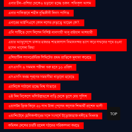
এবার চীন-রাশিয়া থেকেও ছড়ানো হচ্ছে গুজব: শফিকুল আলম
এবার পাকিস্তানে শহীদ বুদ্ধিজীবী দিবস পালিত
এবারের আইপিএলে কোন দলের নেতৃত্বে আছেন কে?.
এবি পার্টিতে যোগ দিলেন বিশিষ্ট ব্যবসায়ী আবু রাইয়ান আশয়ারী
এয়ার অ্যাম্বুলেন্সে ঢাকার হজরত শাহজালাল বিমানবন্দর ত্যাগ করে লন্ডনের পথে রওনা
হলেন খালেদা জিয়া
এশিয়াটিক ল্যাবরেটরিজ লিমিটেড প্রথম প্রান্তিকে মুনাফা করেছে
এসএসসি ও সমমান পরীক্ষা শুরু হবে ১০ এপ্রিল
এসএসসি ফরম পূরণের সময়সীমা বাড়ানো হয়েছে
এ্যানিকে পাঠানো হচ্ছে বিশ্ব সাঁতারে
ওই দিন বিকেলে অলিউল্লাহকে বাড়ি থেকে তুলে নেয় পুলিশ
ওয়ালটন ফ্রিজ কিনে ২০ লাখ টাকা পেলেন কলেজ শিক্ষার্থী রাশেদ আলী
TOP
ওয়াশিংটনে হেলিকপ্টারের সঙ্গে সংঘর্ষে উড়োজাহাজ নদীতে বিধ্বস্ত
কমিশন দেশের চারটি প্রদেশ গঠনের পরিকল্পনা করছে