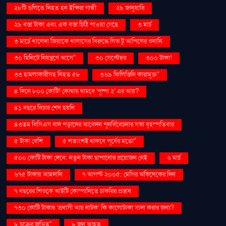
২৮টি গুলিতে নিহত হন ইন্দিরা গান্ধী
২৯ জানুয়ারি
২৯ বস্তা টাকা এবং এক বস্তা চিঠি পাওয়া গেছে
৩ মার্চ
৩ মার্চে খালেদা জিয়াকে খালাসের বিরুদ্ধে লিভ টু আপিলের শুনানি
৩০ মিনিটে নিয়ন্ত্রণে আসে"
৩০ সেপ্টেম্বর
৩০০ টাকা!
৩৩ হামলাকারীসহ নিহত ৫৮
৩৬৯ ফিলিস্তিনি কারামুক্ত"
৪ দিনে ৮০০ কোটি! কোথায় থামবে 'পুষ্পা ২' এর আয়?
৪১ বছরে বিচার শেষ হয়নি
৪৩তম বিসিএস বাদ পড়াদের আবেদন পুনর্বিবেচনার সভা বৃহস্পতিবার
৫ টাকা বেশি
৫ শতাংশই থাকবে পূর্বের মতো"
৫০০ কোটি টাকা দেবে: নতুন টাকা ছাপানোর প্রয়োজন নেই
৬ মার্চ
৬৭৫ টাকায় আমদানি
৭ আগস্ট ২০০৫: মেসির অভিষেকের দিন
৭ বছরের শিশুকে আইটি কোম্পানিতে চাকরির প্রস্তাব
৭৩০ কোটি টাকার ‘প্রবাসী আয় নাটক’ কি কালোটাকা সাদা করার জন্য?
৮ চক্রের জড়িত"
৮ জন আহত