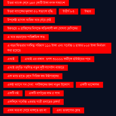
উত্তরা ব্যাংক দেবে ১৪৫ কোটি টাকা নগদ লভ্যাংশ
উত্তরা ব্যাংকের মুনাফা ৫০ শতাংশ বৃদ্ধি
উত্তীর্ণ ৮৩
উদ্ধার
উপদেষ্টা হাসান আরিফ আর বেঁচে নেই
উরুগুয়ে ও ব্রাজিলের বিপক্ষে শক্তিশালী দল ঘোষণা মেসিদের
এ আর রহমানের পারিশ্রমিক কত
এ বছর ফিতরার সর্বনিম্ন পরিমাণ ১১০ টাকা এবং সর্বোচ্চ ২ হাজার ৮০৫ টাকা নির্ধারণ
করা হয়েছে
এআই
এআই এর প্রভাব: গুগল ৩০০০০ কর্মীকে ছাঁটাইয়ের পথে
এআই প্রযুক্তি সম্বলিত নতুন দুটি ল্যাপটপ বাজারে
এক ম্যাচ হাতে রেখে সিরিজ জয় টাইগারদের
একই অ্যাপে সব সেবা: পর্যটকদের জন্য নতুন উদ্যোগ
একটি আন্দোলন
একটি বই
একটি বার্গারের দাম ৫ লাখ
একদিনে সর্বোচ্চ ওমরাহ যাত্রী প্রবাহের রেকর্ড
এখন আর না খেয়ে থাকতে হয় না
এবং তারুণ্যের দ্রোহ