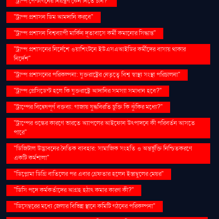
"ট্রাম্প পেন্টাগনের নিয়ন্ত্রণ কেন নিতে চান?"
"ট্রাম্প প্রশাসন ডিম আমদানি করবে"
"ট্রাম্প প্রশাসন বিশ্বব্যাপী মার্কিন দূতাবাসে কর্মী কমানোর সিদ্ধান্ত"
"ট্রাম্প প্রশাসনের নির্দেশে ওয়াশিংটনে ইউএসএআইডির কর্মীদের বাসায় থাকার
নির্দেশ"
"ট্রাম্প প্রশাসনের পরিকল্পনা: যুক্তরাষ্ট্রের নেতৃত্বে বিশ্ব স্বাস্থ্য সংস্থা পরিচালনা"
"ট্রাম্প প্রেসিডেন্ট হলে কি যুক্তরাষ্ট্রে আদানির সমস্যা সমাধান হবে?"
"ট্রাম্পের বিদ্বেষপূর্ণ বক্তব্য: গাজায় যুদ্ধবিরতি চুক্তি কি ঝুঁকির মধ্যে?"
"ট্রাম্পের শুল্কের কারণে ভারতে অ্যাপলের আইফোন উৎপাদনে কী পরিবর্তন আসতে
পারে"
"ডিজিটাল উদ্ভাবনের নৈতিক ব্যবহার: সামাজিক সংহতি ও অন্তর্ভুক্তি নিশ্চিতকরণে
একটি কর্মশালা"
"ডিপ্লোমা ডিগ্রি বাতিলের পর এবার গ্রেফতার হলেন ইস্তাম্বুলের মেয়র"
"ডিসি পদে কর্মকর্তাদের আগ্রহ হঠাৎ কমার কারণ কী?"
"ডিসেম্বরের মধ্যে জেলার বিভিন্ন স্থানে কমিটি গঠনের পরিকল্পনা"