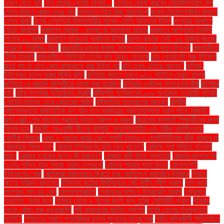
ওজন বেড়ে যায়
যেন মেঘের ভেলায় ভাসছি...
যেভাবে রেকর্ড করবেন হোয়াটসঅ্যাপ কল
যেসব কারণে রোজা ভেঙে যায়
রক্তচাপ নিয়ে কিছু আলোচনা
রক্তে হিমোগ্লোবিন বাড়াবে
যেসব খাবার
রংপুর গ্রেপ্তার নীলফামারীর সাবেক এমপি আফতাব উদ্দিন
রংপুরের আকাশে
মেঠো আবাবিল
রমজানুল মুবারক - কল্যাণের অফুরন্ত ভান্ডার
রমজানে আল্লাহর নৈকট্য
লাভের ১০ আমল
রমজানে তাকওয়া অর্জনের উপায়
রহস্য বাড়ছে সেই '২৫ হাজার বছরের
পুরোনো' পিরামিড নিয়ে
রাঙামাটির চায়না কমলা: সফল চাষের এক নতুন দিগন্ত
রাজধানীতে
তীব্র যানজট
রাজধানীতে মিনিকেট চালের দাম আরও বেড়েছে
রাত পোহালেই শুরু বইমেলা
রাতে ঘুম না এলে কোন কাজগুলো করা উচিত নয়
রানি তখন এগিয়ে আসেন"
রাশিয়া-
ইউক্রেন যুদ্ধে অস্ত্র বিক্রি বৃদ্ধি
রাশিয়ায় বহুতল ভবনে ৯/১১ স্টাইলে ড্রোন হামলা
রাশিয়ায় যে বাঙালি বিপ্লবীকে হত্যা করা হয়েছিল
রাশিয়ার ওখটস্ক সাগরে নিখোঁজ
রাশিয়ার
দাবি
রাষ্ট্র সংস্কার অতিরিক্ত জরুরি
রাষ্ট্রপতি সংবিধানের ১০৬ অনুচ্ছেদ অনুযায়ী সুপ্রিম
কোর্টের মতামত চেয়ে রেফারেন্স পাঠান
রাষ্ট্রপতির পদত্যাগের আহ্বান
রাষ্ট্রীয়
পৃষ্ঠপোষকতায় রাজনৈতিক দল গঠন হলে সরকারের গ্রহণযোগ্যতা হ্রাস পাবে: রিজভী"
রাস্ট বেল্টে শেষ মুহূর্তের প্রচারে ব্যস্ত ট্রাম্প ও কমলা
রাহাতের কনসার্টে শিক্ষার্থীদের জন্য
বিশেষ ছাড়
রিজভী: আওয়ামী লীগের কর্মসূচি 'অনুশোচনাহীন এক নারীর আর্তচিৎকার'
রোগীরা বিপাকে
রোজ ৫ ধরনের খাবার খেলে ফ্যাটি লিভার ও হেপাটাইটিসের ঝুঁকি থাকবে না
রোজাদার শিশুর যত্ন
রোজায় ইসবগুলের ভুসি কেন খাবেন?
রোজায় গলা শুকিয়ে যাওয়ার
কারণ
রোজায় ত্বকের যত্নে কী করবেন?
রোজায় নারী বাঁচুক সুস্থতায়
রোজার খাদ্যপণ্যে
৭৫% পর্যন্ত ছাড় দিচ্ছে আরব দেশগুলো
রোজার প্রকার সমূহ জানুন
রোনালদোই
ইতিহাসের সেরা
রোহিঙ্গারা মিয়ানমারে ফিরতে চায়: জাতিসংঘ মহাসচিব উখিয়ায়
র্তমানে
ঋণের পরিমাণ বাড়লেও
র্যটকদের কঠোর বিধিনিষেধে সেন্ট মার্টিন দ্বীপ ভ্রমণ
লাল কার্ড
লালশাক লাল হয় কেন
লালশাপলারবিল'
লেবাননের দক্ষিণে ইসরায়েলি হামলা
লোকমুখে
প্রচলিত 'খনার বচন'
শনিবার থেকে ৯ মাসের জন্য বন্ধ হচ্ছে সেন্টমার্টিন ভ্রমণ
শনিবার
থেকে রোজা শুরু যুক্তরাষ্ট্রে
শমী কায়সারের জামিন স্থগিত
শর্ষের তেলের উপযুক্ততা
কতটা?
শহিদদের স্মরণে গণতান্ত্রিক ছাত্র সংসদের যাত্রা শুরু
শহীদ বুদ্ধিজীবী স্মৃতিসৌধে