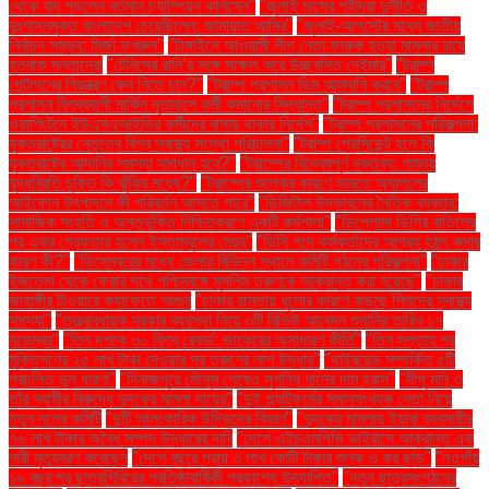
থেকে বাদ পড়লেন বর্তমান চ্যাম্পিয়ন কার্লসেন"
"জুলাই মাসের শহীদরা দুর্নীতি ও
দুঃশাসনমুক্ত বাংলাদেশ চেয়েছিলেন: জামায়াত আমির"
"জুলাই-আগস্টের মধ্যে জাতীয়
নির্বাচন সম্ভব: মির্জা ফখরুল"
"টাঙ্গাইলে আওয়ামী লীগ নেতা ফারুক হত্যা মামলার রায়ে
হতবাক সন্তানেরা
"টেনিসের রানি’র সঙ্গে সাক্ষাৎ করে উচ্ছ্বসিত নেইমার"
"ট্রাম্প
পেন্টাগনের নিয়ন্ত্রণ কেন নিতে চান?"
"ট্রাম্প প্রশাসন ডিম আমদানি করবে"
"ট্রাম্প
প্রশাসন বিশ্বব্যাপী মার্কিন দূতাবাসে কর্মী কমানোর সিদ্ধান্ত"
"ট্রাম্প প্রশাসনের নির্দেশে
ওয়াশিংটনে ইউএসএআইডির কর্মীদের বাসায় থাকার নির্দেশ"
"ট্রাম্প প্রশাসনের পরিকল্পনা:
যুক্তরাষ্ট্রের নেতৃত্বে বিশ্ব স্বাস্থ্য সংস্থা পরিচালনা"
"ট্রাম্প প্রেসিডেন্ট হলে কি
যুক্তরাষ্ট্রে আদানির সমস্যা সমাধান হবে?"
"ট্রাম্পের বিদ্বেষপূর্ণ বক্তব্য: গাজায়
যুদ্ধবিরতি চুক্তি কি ঝুঁকির মধ্যে?"
"ট্রাম্পের শুল্কের কারণে ভারতে অ্যাপলের
আইফোন উৎপাদনে কী পরিবর্তন আসতে পারে"
"ডিজিটাল উদ্ভাবনের নৈতিক ব্যবহার:
সামাজিক সংহতি ও অন্তর্ভুক্তি নিশ্চিতকরণে একটি কর্মশালা"
"ডিপ্লোমা ডিগ্রি বাতিলের
পর এবার গ্রেফতার হলেন ইস্তাম্বুলের মেয়র"
"ডিসি পদে কর্মকর্তাদের আগ্রহ হঠাৎ কমার
কারণ কী?"
"ডিসেম্বরের মধ্যে জেলার বিভিন্ন স্থানে কমিটি গঠনের পরিকল্পনা"
"ঢাকার
ইজতেমা থেকে ফেরার পথে পশ্চিমবঙ্গে মুসলিম তরুণকে আক্রান্ত করা হয়েছে"
"ঢাকার
জাহাঙ্গীর টাওয়ারে ক্যাফেতে আগুন
"ঢাকার রাস্তায় ধুলোর কারণে বাড়ছে শিশুদের স্বাস্থ্য
সমস্যা"
"তত্ত্বাবধায়ক সরকার ব্যবস্থা নিয়ে ৩টি রিভিউ আবেদন শুনানির তারিখ ১৭
নভেম্বর"
"তিন দশকে ৩০ বিশ্ব রেকর্ড: জাকেরের অসাধারণ কীর্তি"
"তিন সপ্তাহ পর
মুক্তিপণের ২৫ লাখ টাকা দেওয়ার পর তরুণের লাশ উদ্ধার"
"থাইরয়েড সম্পর্কিত ৫টি
প্রচলিত ভুল ধারণা"
"দিনাজপুরে মৌসুম শেষেও সুগন্ধি ধানের দাম হ্রাস"
"দীপু মনি ও
তাঁর স্বামীর বিরুদ্ধে দুদকের মামলা দায়ের"
"দুই প্ল্যাটফর্মের সমানসংখ্যক নেতা নিয়ে
নতুন দলের কমিটি
"দুটি আলংকারিক উদ্ভিদের বিবরণ"
"দুদকের মামলায় ইয়াবা ব্যবসায়ীর
৭৬ লাখ টাকার অবৈধ সম্পদ উদ্ধারের দাবি
"দেশে এইচএমপিভি ভাইরাসে আক্রান্ত এক
নারী মৃত্যুবরণ করেছেন
"দেশে বছরে প্রায় ৩ লাখ কোটি টাকার শুল্ক ও কর ছাড়"
"নওগাঁয়
১৬ বছর পর ছাত্রশিবিরের প্রতিষ্ঠাবার্ষিকী প্রকাশ্যে উদযাপিত"
"নতুন ছাত্রসংগঠনের