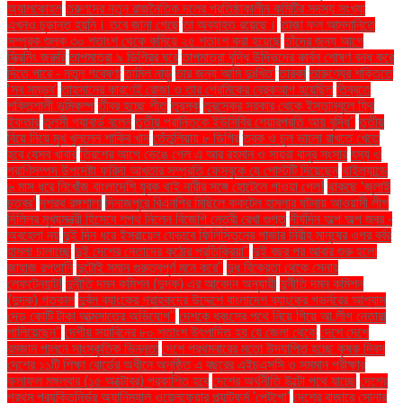
অ্যালকোহল
তরুণদের নতুন রাজনৈতিক দলের প্রতিষ্ঠাকালীন কমিটির সদস্য সংখ্যা
এখনও চূড়ান্ত হয়নি। তবে জানা গেছে
তা অব্যাহত রয়েছে।
তাজা ফল আমদানিতে
সম্পূরক শুল্ক ৩০ শতাংশ থেকে কমিয়ে ২৫ শতাংশ করা হয়েছে
তাঁদের জন্য আগে
স্ক্রিনিং জরুরি
তাপমাত্রা ৯ ডিগ্রির ঘরে
তাপমাত্রা বৃদ্ধি উদ্ভিদের কার্বন শোষণ বন্ধ করে
দিতে পারে - নতুন গবেষণা
তামিল নাড়ু
তার জন্য আমি দুঃখিত'
তারকা
তারুণ্যের শক্তিতে
‘সব সম্ভব’
তাহসানের কারণেই রোজা ও তার প্রেমিকের ব্রেকআপ হয়েছিল
তিব্বতে
শক্তিশালী ভূমিকম্প
তীব্র হচ্ছে শীত
তুরস্ক
তুরস্কের সরকার থেকে ইস্তানবুলে ফ্রি
ইফতার
তুলসী গ্যাবার্ড বলেন
তৃতীয় প্রান্তিকে ইউসিবির শেয়ারপ্রতি আয় বৃদ্ধি"
তৃতীয়
বিয়ে নিয়ে মুখ খুললেন শাকিব খান
তেঁতুলিয়ায় ৮ ডিগ্রি
ত্বক ও চুল ভালো রাখতে খেতে
হবে যেসব খাবার
ত্রিশের আগে ভেঙে গেল এ আর রহমান ও সায়রা বানুর সংসার
ৎস্য ও
প্রাণিসম্পদ উপদেষ্টা ফরিদা আখতার সম্প্রতি ফেসবুকে যে পোস্টটি দিয়েছেন
থাইল্যান্ডে
৬ মাস ধরে নিখোঁজ বাংলাদেশি যুবক থাই নারীর সঙ্গে হোটেলে পাওয়া গেল!
থাকছে ‘জুলাই
চত্বর’
দশরথ রঙ্গশালা
দিনাজপুরে বিএনপির মিছিলে ককটেল হামলার ঘটনায় আওয়ামী লীগ
দিল্লির মুখ্যমন্ত্রী হিসেবে শপথ নিলেন বিজেপি নেত্রী রেখা গুপ্ত
দীর্ঘদিন অল্প অল্প জ্বর -
অবহেলা নয়
দুই দিন ধরে ইসরায়েল যেভাবে ফিলিস্তিনের গাজার নিরীহ মানুষের ওপর বর্বর
হামলা চালাচ্ছে
দুই দেশের নেতাদের কঠোর প্রতিক্রিয়া"
দুই বছর পর আবার শুরু হলো
জাহাজ রপ্তানি
দুটোই সমান গুরুত্বপূর্ণ মনে করে"
দুধ বিক্রেতা থেকে সেনার
লেফটেন্যান্ট!
দুর্নীতি দমন কমিশন (দুদক) এর আবেদন অনুযায়ী
দুর্নীতি দমন কমিশন
(দুদক) গতকাল
দুর্বল ব্যাংকের গ্রাহকদের উদ্দেশে বাংলাদেশ ব্যাংকের গভর্নরের আশ্বাস
দেড় কোটি টাকা আত্মসাতের অভিযোগ"
দেশকে ধ্বংসের পথে নিয়ে গিয়ে আ.লীগ নেতারা
পালিয়েছেন"
দেশীয় সয়াবিনের ৮০ শতাংশ উৎপাদিত হয় যে জেলা থেকে
দেশে দেশে
রমজান পালনে সাংস্কৃতিক ভিন্নতা
দেশে প্রথমবারের মতো উদযাপিত হচ্ছে কৃষক দিবস
দেশের ১১টি শিক্ষা বোর্ডের অধীনে অনুষ্ঠিত এ বছরের এইচএসসি ও সমমান পরীক্ষার
ফলাফল মঙ্গলবার (১৫ অক্টোবর) প্রকাশিত হবে
দেশের অর্থনীতি উল্টো পথে যাচ্ছে
দেশের
প্রথম প্রযুক্তিনির্ভর অ্যানিম্যাল ওয়েলফেয়ার প্ল্যাটফর্ম 'পেটগো'
দেশের বাজারে সোনার