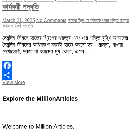
কার্যকরী পদ্ধতি
March 21, 2025
No Comments
হাতের গ্রিপ বা আঁকড়ে ধরার শক্তি উন্নত
করার কার্যকরী পদ্ধতি
দৈনন্দিন জীবনে হাতের গ্রিপের গুরুত্ব এবং এর শক্তি বৃদ্ধি আমাদের
দৈনন্দিন জীবনের অধিকাংশ কাজই হাতে করতে হয়—রান্না, খাওয়া,
লেখালেখি, দরজা বা বয়ামের মুখ খোলা, এসব…
Facebook
হাতের
View More
Share
গ্রিপ
বা
Explore the MillionArticles
আঁকড়ে
ধরার
শক্তি
উন্নত
করার
কার্যকরী
Welcome to Million Articles.
পদ্ধতি