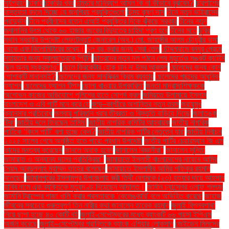
সূর্যগ্রহণ
চাকরি
চাকরির খবর
চামড়ার মানিব্যাগ আসল কি না কীভাবে বুঝবেন?
চারপাশের
বাস্তবতা বদলে দিচ্ছে যে জনপ্রিয় প্রযুক্তিগুলো
চিন্ময় কৃষ্ণ দাস
চীনে নতুন ভাইরাসের
প্রাদুর্ভাব
চীনে প্রবীণদের যত্নে এআই প্রযুক্তির দিকে ঝুঁকছে সরকার
চীনের নতুন
জ্বালানির উৎস থেকে ৬০ হাজার বছরের বিদ্যুতের চাহিদা পূরণ হবে
চীনের মতে
চুরির
স্থান স্বরাষ্ট্র উপদেষ্টা লেফটেন্যান্ট জেনারেল (অব.) মো. জাহাঙ্গীর আলম চৌধুরীর বাসা
থেকে এক কিলোমিটারের মধ্যে।
চুল বড় করার জন্য সেরা তেল
চৌদ্দগ্রামে বন্ধুর প্রেমে
সহায়তার জন্য স্কুলছাত্রকে পিটুনি
ছাত্রদের নতুন দল গঠনে শেষ মুহূর্তেও সঙ্কট কাটেনি
ছিল অন্য সংক্রমণও"
ছেলে ক্রিকেটার হোক চান না উমর আকমল
ছেলেদের জন্য কোন
পোশাকটি মানানসই?
ছেলেদের জন্য সানস্ক্রিন ক্রিম ব্যবহার
ছেলেদের পছন্দের আধুনিক
ফ্যাশন
ছেলেদের ফ্যাশন টিপস
ছোলা খাওয়ার উপকারিতা
জনতা মাদ্রাসাশিক্ষককে
অশোভন কাজের অভিযোগে পুলিশের হাতে সোপর্দ করল
জমিয়তে উলামায়ে ইসলাম
বাংলাদেশ ও এবি পার্টি মনে করে যে
জম্মু–কাশ্মীরে অশান্তির নতুন তরঙ্গ
জরায়ুমুখ
ক্যানসার প্রতিরোধ
জলবায়ু পরিবর্তন খরার তীব্রতা ও বিস্তৃতি বাড়িয়ে দিচ্ছে
জলাতঙ্ক
টিকা
জাতীয় দলে ফিরছেন তামিম!
জাতীয় নাগরিক কমিটির আহ্বায়ক
জাতীয় নাগরিক
পার্টিকে ‘কিংস পার্টি’ বলা হচ্ছে কেন?
জাতীয় নাগরিক পার্টির নেতৃত্বে যারা
জাতীয় নির্বাচন
২০২৫ সালের শেষে অনুষ্ঠিত হতে পারে: প্রধান উপদেষ্টা
জাতীয় পার্টির চেয়ারম্যান জি এম
কাদের মন্তব্য করেছেন
জানলে অবাক হবেন
জানালেন বিজ্ঞানীরা"
জানালেন সুনিতা
জামায়াত ও অন্যান্য দলের প্রতিক্রিয়া''
জামায়াতে ইসলামী বাংলাদেশের নায়েবে আমির
সৈয়দ আবদুল্লাহ মুহাম্মদ তাহের বলেছেন
জামায়াতে ইসলামীর আমির শফিকুর রহমান
বলেছেন
জামালপুরের ইসলামপুর উপজেলায় স্ত্রী তিথী বেগমকে (২৩) হত্যার দায়ে আহসান
হাবিব নামে এক ব্যক্তিকে মৃত্যুদণ্ড দিয়েছেন আদালত।
জার্মান চ্যান্সেলর ওলাফ শলৎজ
জার্মানি ট্রাম্পের গাজা খালি করার প্রস্তাবকে 'কেলেঙ্কারি' বলে অভিহিত করেছে
জাহাজ
জীবনের সবচেয়ে গুরুত্বপূর্ণ তিন নারীর কথা জানালেন তারেক রহমান
জুলাই বিপ্লবগাথা
নিয়ে ছাপা হচ্ছে ৪০ কোটি বই
জুলাই-সেপ্টেম্বরের মধ্যে ব্যাংকটি ৬৬ পয়সা ইপিএস
অর্জন করেছে
জুলাই–সেপ্টেম্বর প্রান্তিকে ব্যাংক এশিয়ার লোকসান
জেইডেন সিলসের