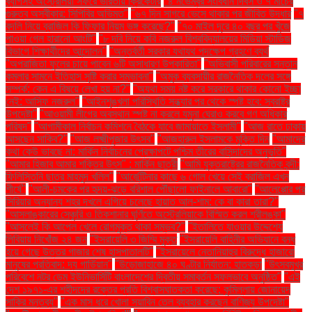
ব্যাগসহ অস্ট্রেলিয়া সফরে ভারতীয় ক্রিকেটার
"৪ নভেম্বর সংবিধান দিবস ও ৭ মার্চের
গুরুত্ব অস্বীকার: সিপিবির অভিমত"
"৬৭ দিন সাগরে ভেসে থাকার পর জীবিত উদ্ধার
"৭
বদলি নিয়ে ব্রাজিল কি ফিফার নিয়ম ভঙ্গ করেছে?"
"৭০ মাইল দূরে ৪০ বছর পর খুঁজে
পাওয়া গেল হারানো আংটি"
"৮ দবি নিয়ে কবি নজরুল বিশ্ববিদ্যালয়ের মিডিয়া স্টাডিজ
বিভাগে শিক্ষার্থীদের আন্দোলন"
"অন্তর্বর্তী সরকার যথাযথ পদক্ষেপ গ্রহণে ব্যর্থ
"অপরাজিতা ফুলের চায়ে পাবেন ৬টি অসাধারণ উপকারিতা"
"অভিবাসী পরিবারের সন্তান
কমলার সামনে ইতিহাস সৃষ্টি করার সম্ভাবনা"
"অমুক ব্যবসায়ীর রাজনৈতিক দলের সঙ্গে
সম্পর্ক: কেন এ বিষয়ে লেখা হয় না?"
"অযথা সময় নষ্ট করে সরকারে থাকার কোনো ইচ্ছা
নেই: আসিফ নজরুল"
"আইনশৃঙ্খলা পরিস্থিতি সন্ধ্যার পর থেকে স্পষ্ট হবে: স্বরাষ্ট্র
উপদেষ্টা"
"আওয়ামী লীগের অবস্থান স্পষ্ট না করলে যমুনা ঘেরাও করবে গণ অধিকার
পরিষদ"
"আগামীকাল নির্বাচন কমিশনে বৈঠকে যাবে জামায়াতে ইসলামী"
"আজ রাতে ঢাকায়
আসছেন সাকিব?"
"আজ লক্ষ্মীপূজার উৎসব"
"আজহারুল ইসলামকে মুক্তি দিন
"আমাদের
কথা কেউ ভাবছে না: মার্কিন নির্বাচনের প্রেক্ষাপটে পশ্চিম তীরের বাসিন্দাদের অনুভূতি"
"আমার হিজাব আমার শক্তির উৎস" : মার্কিন ছাত্রী
"আমি যুক্তরাষ্ট্রের রাজনৈতিক বন্দী:
ফিলিস্তিনি ছাত্র মাহমুদ খলিল"
"আর্জেন্টিনার কাছে ৬ গোল খেয়ে সেই ব্রাজিল এখন
শীর্ষে"
"আলী-চমকের পর হৃদয়-ঝড়ে বরিশাল পৌঁছালো ফাইনালে আবারো"
"আলেপ্পোর পর
সিরিয়ার অন্যান্য শহর দখলে এগিয়ে চলেছে হায়াত আল-শাম: কে বা কারা তারা?"
"আসলাঙ্কারের সেঞ্চুরি ও তিকশানার ঘূর্ণিতে অস্ট্রেলিয়াকে বিস্মিত করল শ্রীলঙ্কা"
"আসলেই কি আপেল খেলে রোগমুক্ত থাকা সম্ভব?"
"ইতালিতে যাওয়ার উদ্দেশ্যে
লিবিয়ায় নিখোঁজ ২৪ জন
"ইসরায়েলি ৩ জিম্মি মুক্ত
"ইসরায়েলি বাহিনীর অভিযানে বন্ধ
হয়ে গেছে উত্তর গাজার শেষ হাসপাতালটি"
"ইসরায়েলে নেতানিয়াহুর বিরুদ্ধে হাজারো
মানুষের প্রতিবাদ: দ্য গার্ডিয়ান"
"উড়োজাহাজে ৪০ ঘণ্টার নির্যাতন: হাতকড়া
"উৎসবমুখর
পরিবেশে নটর ডেম ইউনিভার্সিটি বাংলাদেশের দ্বিতীয় সমাবর্তন সফলভাবে অনুষ্ঠিত"
"এই
দেশ ১৯৭১-এর শহীদদের রক্তের প্রতি বিশ্বাসঘাতকতা করেছে: কুমিল্লায় জোনায়েদ
সাকির মন্তব্য"
"এক মাস ধরে খোলা সয়াবিন তেল ব্যবহার করছেন বাণিজ্য উপদেষ্টা"