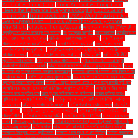
Account vs Trump Coin:
Trump Account vs Trump Coin:
Here's the Difference Everyone's Googling (2026 Guide)
Trump Coin
Trump crypto coin
USA's World Cup Run Just
Got a Crypto Twist — Here's What That Actually Means
ViralShorts
what is a Trump Account
অক্সফোর্ডের বিজ্ঞানীরা টেলিপোর্টেশন
প্রযুক্তিতে অর্জন করেছেন বড় সাফল্য
অগ্রযাত্রার যাত্রীরা
অটোমোবাইল
অতিরিক্ত চা
খেলে যেসব সমস্যা হতে পারে
অতিরিক্ত লবণ খাওয়ার পরিণতি কী
অনলাইন ব্যবসা
পরিচালনায় হাইকোর্টের ৯টি নির্দেশনা
অনলাইন শিক্ষা প্ল্যাটফর্ম
অন্য দিনের মতোই
অপরিকল্পিত ঋণের বৃহৎ বোঝা
অপ্রাপ্তবয়স্কদের সঙ্গে প্রেমের সম্পর্ক: আইনি বাধা ও
সামাজিক সমস্যা
অভিজ্ঞতা ছাড়াই আবেদন করা যাবে
অভিনয় শিল্পী
অভিনেত্রী কীর্তি
সুরেশের বিবাহ সম্পন্ন
অস্কার জিততে পারবেন কি?
অ্যাডমিনকে গুলি করে হত্যা
অ্যালোভেরার বিভিন্ন ব্যবহার
আইএসআইএসের পতাকা হাতে যুক্তরাষ্ট্রে হামলা!
আইন
উপদেষ্টা অধ্যাপক আসিফ নজরুল জানিয়েছেন
আইনের শাসন না থাকলে কেউ নিরাপদ নয়
- তারেক রহমান
আইপিএলে বেতন বৃদ্ধির চমক
আওয়ামী লীগকে নিষিদ্ধ করার বিষয়ে এক
প্রশ্নের জবাবে মান্না বলেন
আগামী ২ বছরে সরকারি খাতে ৫ লাখ নতুন চাকরি সৃষ্টি হবে
আগামী এক বছরের মধ্যে জাতীয় নির্বাচন অনুষ্ঠিত হওয়া উচিত
আগামী জাতীয় সংসদ
নির্বাচন কবে অনুষ্ঠিত হবে
আজ বুধবার সচিবালয়ে সাংবাদিকদের
আটার রুটিকে আরও
পুষ্টিকর করার কয়েকটি সহজ উপায়
আতিকুল সালাম ক্যান্টনমেন্ট থানায় লিখিত অভিযোগ
দায়ের করেন
আতিকুল সালাম জানিয়েছেন যে
আতিথেয়তা ও খাবারের স্বাদ
আধ ঘণ্টায়
২০ লাখ হিট
আন্তর্জাতিক মুদ্রা তহবিলের সতর্কতা
আপনার ঠোঁট এক্সফোলিয়েট করার
পরিপূর্ণ গাইড
আফ্রিদিকে বললেন তামিম
আম দিয়ে পাটিসাপটা পিঠা
আমরা কেন ভ্রমণ
করি?
আমলাতন্ত্র রাজনীতির চাপে
আমার বাংলাদেশ পার্টির (এবি পার্টি) সদস্যসচিব মজিবুর
রহমান মঞ্জু বলেছেন
আমি ক্লান্ত
আরও একটি কারখানা পেল পরিবেশবান্ধব স্বীকৃতি
আসকের উদ্বেগ: ঢাকা প্রতিবেদন"
আসামে গরুর মাংস খাওয়া নিষিদ্ধ
আসিফ নজরুলের
সঙ্গে অশোভন আচরণের জন্য তারেক রহমানের নিন্দা
আহত ১".
ইইউ বাংলাদেশের