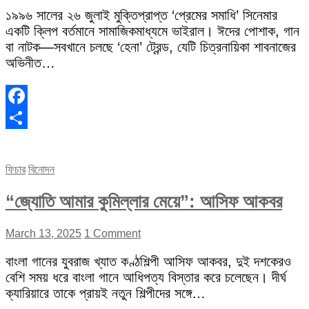
১৯৯৬ সালের ২৬ জুলাই মুক্তিপ্রাপ্ত ‘প্রেমের সমাধি’ সিনেমার
একটি ক্লিপ বর্তমানে সামাজিকমাধ্যমে ভাইরাল। ঈদের পোশাক, গান
বা নাটক—সবখানে চলছে ‘হেনা’ ট্রেন্ড, যেটি চিত্রনায়িকা শাবনাজের
অভিনীত…
Facebook
Share
ফিচার
বিনোদন
“জ্যোতি আমার কুমিল্লার মেয়ে”: আসিফ আকবর
March 13, 2025
1 Comment
বাংলা গানের যুবরাজ খ্যাত কণ্ঠশিল্পী আসিফ আকবর, দুই দশকেরও
বেশি সময় ধরে বাংলা গানে আধিপত্য বিস্তার করে চলেছেন। দীর্ঘ
ক্যারিয়ারে তাকে প্রায়ই নতুন শিল্পীদের সঙ্গে…