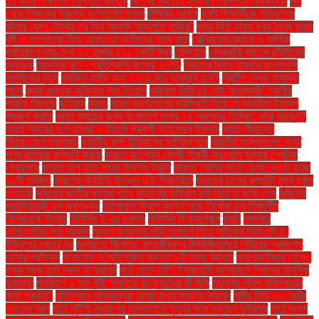
১০ ধনীর শিক্ষাগত যোগ্যতা কতটুকু
বিশ্বের সবচেয়ে মূল্যবান কোম্পানি এনভিডিয়া
বিষ
খেয়ে শিক্ষকের বিরুদ্ধে হত্যাচেষ্টা মামলা
বিসিবির ঘোষণা
বুয়েট শিক্ষার্থীকে গাড়িচাপার
ঘটনায় ডোপ টেস্টের পর তিন আসামি আদালতে হাজির"
বুশরা বিবি: দাবায় যখন সৈন্য হারায়
বৃষ্টি ও তাপমাত্রা নিয়ে আবহাওয়া অফিসের নতুন বার্তা
বেক্সিমকোর ব্যাংক ও আর্থিক
প্রতিষ্ঠানে দায়-দেনা ৫০ হাজার ৫০০ কোটি টাকা
বেলিংহাম
বেসরকারি ব্যাংকে ছাঁটাইয়ের
আতঙ্ক
বৈদেশিক ঋণ - প্রতিশ্রুতি কমেছে ৬৭%
বৈরুতের বিমান হামলায় বাংলাদেশি
নাগরিকের মৃত্যু
ব্রাজিল রাউন্ড অফ ৩২-এ কার মুখোমুখি হবে?
ব্রিটিশ লেখক সামান্থা
হার্ভে
ব্র্যাক ব্যাংকে অফিসার পদে নিয়োগ
ভাইরাল ভিডিওর সেই ‘রহস্যময়ী’ তরুণীর
পরিচয় মিলেছে
ভাইরাস
ভারত
ভারত বাংলাদেশের পরিস্থিতি নিয়ে যে অযাচিত উদ্বেগ
প্রকাশ করছে
ভারত ম্যাচের জন্য বাংলাদেশ দলের ২৪ সদস্যের তালিকা: কারা আছেন?
ভারত সফরের দলে হামজা ও ইতালি প্রবাসী ফাহমেদুল ইসলাম
ভারত সীমান্তে
বিএসএফের ধরপাকড়
ভারতীয় রুপি ইতিহাসের সর্বনিম্ন দরে
ভারতীয় সংস্থাগুলো যেসব
পণ্য রাশিয়ায় রপ্তানি করছে
ভারতে কংগ্রেস নেত্রী হিমানী নারওয়াল হত্যায় প্রেমিক
গ্রেফতার
ভারতে চালু হতে যাচ্ছে উড়ন্ত ট্যাক্সি
ভারতে হোলির আগে ঢেকে দেওয়া হচ্ছে
১০টি মসজিদ
ভারতের অযাচিত উদ্বেগ এবং দ্বিচারিতা
ভারতের চালের রপ্তানি মূল্য হ্রাস
পেয়েছে
ভারতের জাতীয় পতাকা পায়ে মাড়ানোর ভাইরাল ছবি নিয়ে যা জানা গেল
ভারতের
পররাষ্ট্রমন্ত্রী এস জয়শঙ্কর
ভালোবাসা দিবসে যমুনায় পড়ে নিখোঁজ চার শিক্ষার্থীর
তিনজনকে উদ্ধার
ভিটামিন ই-এর গুরুত্ব
ভিটামিন বি কমপ্লেক্স
ভ্যাট
মঙ্গলবার
এইচএসসির ফল প্রকাশ
মদ্যপ অবস্থায় গাড়ি চালাতে গিয়ে আটকের ভিডিওটি ড.
ইউনূসের মেয়ের নয়
মধ্যরাতে বিক্ষোভ: জাহাঙ্গীরনগর বিশ্ববিদ্যালয়ে শিবিরের প্রকাশ্যে
আসার প্রতিবাদ
মনোযোগ ও স্মৃতিশক্তি বাড়াতে ৯টি সহজ ব্যায়াম
ময়েশ্চারাইজার মেখেও
ত্বক শুষ্ক হলে দ্রুত যা করবেন
মরে যেতে চাই’: ইসরায়েলি আগ্রাসনে শিশুদের মানসিক
দুরবস্থা
মহাকাশে ৯ মাস বন্দী: সবচেয়ে বড় চ্যালেঞ্জ কী ছিল
মহানগর পুলিশ কমিশনারের
ক্ষমা প্রার্থনা"
মাইগ্রেনে আক্রান্তরা রোজা রাখার সময় যা করবেন
মাটির নিচে ৮৬ কেজি
ওজনের আলু
মাঠে লুটিয়ে পড়ার পর হাসপাতালে মৃত্যুর সঙ্গে লড়ছেন ফুটবলার
মাঠে সংঘর্ষ