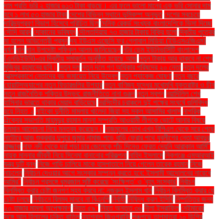
দাম প্রতি ভরি ২ হাজার ৬১৩ টাকা বাড়ছে। এর ফলে ভালো মানের এক ভরি সোনার দাম
হবে ১ লাখ ৫৩ হাজার টাকা
দেশের বিভিন্ন স্থানে ভূমিকম্প অনুভূত
দেশের সবচেয়ে
দারিদ্র্যপ্রবণ বিভাগ হিসেবে পরিচিত ছিল
দৈনিক রেকর্ড সংখ্যক বাংলাদেশিকে ভিসা দিচ্ছে
সৌদি আরব
দোকানের ভবিষ্যৎ
দৌলতদিয়ায় ৭৩ হাজার টাকায় বিক্রি হলো
দ্বিতীয় পুত্রের
মা হলেন অভিনেত্রী প্রসূন
দ্য ইউএস এজেন্সি ফর গ্লোবাল মিডিয়া (ইউএসএজিএম)
ধর্ষণ
ধান
ধান উপদেষ্টা শফিকুল আলম জানিয়েছেন
নটর ডেম ইউনিভার্সিটি বাংলাদেশ
(এনডিইউবি)-এর দ্বিতীয় সমাবর্তন অনুষ্ঠিত হয়েছে আজ
নতুন টাকায় আর থাকবে না শেখ
মুজিবুর রহমানের ছবি।
নতুন দল
নতুন দলে গণ অধিকার পরিষদের ২০ নেতা
নতুন দলের
আত্মপ্রকাশে নেতাদের বড় জমায়েত নিয়ে উদ্বেগ
নতুন প্যাকেজ ঘোষণা
নতুন বছরে
হোয়াটসঅ্যাপের নতুন ফিচারগুলির উপহার
নতুন বাণিজ্য যুদ্ধের মুখোমুখি যুক্তরাষ্ট্র ও চীন
নতুন রাজনৈতিক শক্তির উদ্ভব: রাজনীতিতে নানা গুঞ্জন
নতুন স্বপ্ন
নয়াদিল্লি শেখ
হাসিনার ভারতে থাকার মেয়াদ বাড়িয়েছে
নরসিংদীর চরাঞ্চলে দুই পক্ষের সংঘর্ষে গুলিবিদ্ধ
হয়ে নিহত ২
নাইকো দুর্নীতি মামলায় খালেদা জিয়া সহ সকল আসামির খালাস
নাগরিক
ঐক্যের সভাপতি মাহমুদুর রহমান মান্না সম্প্রতি আওয়ামী লীগকে ভোটে আনার বিষয়ে
চলমান আলোচনা নিয়ে মন্তব্য করেছেন।
নাজমুলের চোখ এখন বিপিএল থেকে সরে গেছে
নাটোরে আজ শুক্রবার দুপুরে জুমার নামাজ পড়ে বাড়ি ফেরার পথে যুবলীগের নেতা আবদুর
রাজ্জাক
নাফ নদী থেকে ধরা পড়া চার জেলেকে পাঁচ দিনেও ফেরত দেয়নি আরাকান আর্মি"
নায়ক মান্নার জীবনী নিয়ে সিনেমা বানানোর পরিকল্পনা
নাহিদ ইসলামে
নিকগঞ্জে এমআরআই
যন্ত্র দুটি বন্ধ
নিজে গাড়ি চালিয়ে মাকে হাসপাতালে নিয়ে গেলেন তারেক রহমান
নিজে
নাচলেন
নির্বাচন দেওয়ার আগে সংস্কার সম্পন্ন করতে হবে: ইসলামী আন্দোলনের নায়েবে
আমির"
নির্বাচন প্রসঙ্গে ধূম্রজাল সৃষ্টি করেছে 'সংক্ষিপ্ত' ও 'বৃহৎ সংস্কার'
নির্বাচন
বিলম্বিত করার চেষ্টা জনগণ সহ্য করবে না: নজরুল ইসলাম খান
নির্বাচন বিলম্বিত করার যে
চেষ্টা চলছে
নির্বাচনে বিলম্ব মানবে না বিএনপি
নির্বাহী
নিষিদ্ধ করল ইসিবি
নিষ্পত্তির জন্য
২০ হাজার মামলা অপেক্ষমাণ
নিহত ৫৯"
নিহত অন্তত ৩৬
নীলা ইসরাফিল
নেইমারের
সঙ্গে আল হিলালের চুক্তি বাতিল
ন্যাশনাল জিওগ্রাফি
পঞ্চগড়ে তাপমাত্রা ১০ ডিগ্রি