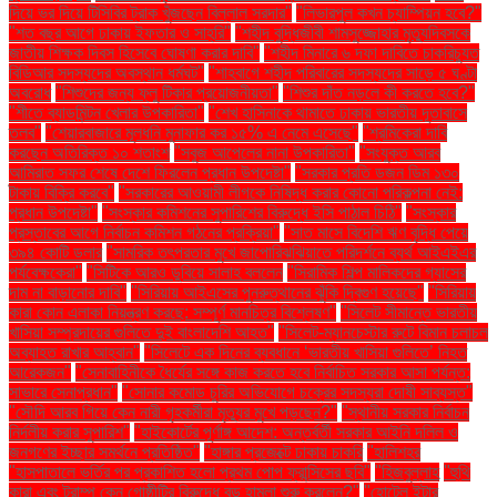
দিয়ে ভর দিয়ে টিসিবির ট্রাক খুঁজছেন বিল্লাল সরদার"
"লিভারপুল কখন চ্যাম্পিয়ন হবে?"
"শত বছর আগে ঢাকায় ইফতার ও সাহ্‌রি"
"শহীদ বুদ্ধিজীবী শামসুজ্জোহার মৃত্যুদিবসকে
জাতীয় শিক্ষক দিবস হিসেবে ঘোষণা করার দাবি"
"শহীদ মিনারে ৬ দফা দাবিতে চাকরিচ্যুত
বিডিআর সদস্যদের অবস্থান ধর্মঘট"
"শাহবাগে শহীদ পরিবারের সদস্যদের সাড়ে ৫ ঘণ্টা
অবরোধ
"শিশুদের জন্য ফ্লু টিকার প্রয়োজনীয়তা"
"শিশুর দাঁত নড়লে কী করতে হবে?"
"শীতে ব্যাডমিন্টন খেলার উপকারিতা"
"শেখ হাসিনাকে থামাতে ঢাকায় ভারতীয় দূতাবাসে
তলব"
"শেয়ারবাজারে মূলধনি মুনাফার কর ১৫% এ নেমে এসেছে"
"শ্রমিকেরা দাবি
করছেন অতিরিক্ত ১০ শতাংশ
"সবুজ আপেলের নানা উপকারিতা"
"সংযুক্ত আরব
আমিরাত সফর শেষে দেশে ফিরলেন প্রধান উপদেষ্টা"
"সরকার প্রতি ডজন ডিম ১৩০
টাকায় বিক্রি করবে"
"সরকারের আওয়ামী লীগকে নিষিদ্ধ করার কোনো পরিকল্পনা নেই:
প্রধান উপদেষ্টা"
"সংস্কার কমিশনের সুপারিশের বিরুদ্ধে ইসি পাঠাল চিঠি"
"সংস্কার
প্রস্তাবের আগে নির্বাচন কমিশন গঠনের প্রক্রিয়া"
"সাত মাসে বিদেশি ঋণ বৃদ্ধি পেয়ে
৩৯৪ কোটি ডলার
"সামরিক তৎপরতার মুখে জাপোরিঝঝিয়াতে পরিদর্শনে ব্যর্থ আইএইএর
পর্যবেক্ষকেরা"
"সিটিকে আরও ডুবিয়ে সালাহ বললেন
"সিরামিক শিল্প মালিকদের গ্যাসের
দাম না বাড়ানোর দাবি"
"সিরিয়ায় আইএসের পুনরুত্থানের ঝুঁকি দ্বিগুণ হয়েছে"
"সিরিয়ায়
কারা কোন এলাকা নিয়ন্ত্রণ করছে: সম্পূর্ণ মানচিত্র বিশ্লেষণ"
"সিলেট সীমান্তে ভারতীয়
খাসিয়া সম্প্রদায়ের গুলিতে দুই বাংলাদেশি আহত"
"সিলেট-ম্যানচেস্টার রুটে বিমান চলাচল
অব্যাহত রাখার আহ্বান"
"সিলেটে এক দিনের ব্যবধানে ‘ভারতীয় খাসিয়া গু‌লিতে’ নিহত
আরেকজন"
"সেনাবাহিনীকে ধৈর্যের সঙ্গে কাজ করতে হবে নির্বাচিত সরকার আসা পর্যন্ত:
সাভারে সেনাপ্রধান"
"সোনার কমোড চুরির অভিযোগে চক্রের সদস্যরা দোষী সাব্যস্ত"
"সৌদি আরব গিয়ে কেন নারী গৃহকর্মীরা মৃত্যুর মুখে পড়ছেন?"
"স্থানীয় সরকার নির্বাচন
নির্দলীয় করার সুপারিশ"
"হাইকোর্টের পূর্ণাঙ্গ আদেশ: অন্তর্বর্তী সরকার আইনি দলিল ও
জনগণের ইচ্ছার সমর্থনে প্রতিষ্ঠিত"
"হাঙ্গার প্রজেক্টে ঢাকায় চাকরি
"হালিশহর
"হাসপাতালে ভর্তির পর প্রকাশিত হলো প্রথম পোপ ফ্রান্সিসের ছবি"
"হিজবুল্লাহ
"হুথি
কারা এবং ট্রাম্প কেন গোষ্ঠীটির বিরুদ্ধে বড় হামলা শুরু করলেন?"
"হোটেল ইন্টার