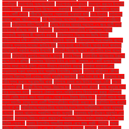
সেলসিয়াস
পড়াশোনায় অমনোযোগিতা
পড়াশোনার চাপ বাড়ছে
পদত্যাগ করলেন উপদেষ্টা
নাহিদ ইসলাম
পদবঞ্চনা নিয়ে বিক্ষোভ ও মারামারি"
পরবর্তীতে মৃত্যু
পরিশোধিত হয়েছে
২৪২ কোটি ডলার"
পরীমণির বিরুদ্ধে গ্রেফতারি পরোয়ানা জারি
পরে উদ্ধার"
পর্তুগালের
পরাজয়; শেষ আটে স্পেন""
পর্দা উন্মোচনের অপেক্ষায় টোকিও আন্তর্জাতিক চলচ্চিত্র
উৎসব
পর্যটকদের কাটল নির্ঘুম রাত
পশ্চিম ইরাকের আনবার প্রদেশে ১৭ বছর বয়সী হুদার
(ছদ্মনাম) জীবনের কাহিনি
পাকিস্তান
পাকিস্তান বিমানবাহিনী চ্যাম্পিয়নস ট্রফির
উদ্বোধনী অনুষ্ঠানে কী প্রদর্শন করবে?
পাকিস্তানে ট্রেনের সব জিম্মি উদ্ধার
পাকিস্তানের দক্ষিণ ওয়াজিরিস্তানে কারফিউ আরোপ
পাকিস্তানের প্রধানমন্ত্রীর খালেদা
জিয়াকে সুস্থতার শুভেচ্ছা জানিয়ে চিঠি
পাচার হওয়া অর্থ ফিরিয়ে আনার জন্য কানাডার
সহযোগিতা প্রার্থনা প্রধান উপদেষ্টার
পাঠ্যবই বিতরণের আগে নোট-গাইড ছাপা বন্ধের
নির্দেশ
পাঠ্যবইয়ে র‍্যাপার সেজান ও হান্নান
পায়ের শিকল
পারমাণবিক আলোচনায় ইরানের
পাশে চীন ও রাশিয়া
পিকাসোর ‘উইমেন উইথ এ ওয়াচ’ নিলামে ১৪ কোটি ডলারে বিক্রি
পিঠের ব্যথা থেকে মুক্তি পেতে কীভাবে মোকাবিলা করবেন
পিলখানা হত্যাকাণ্ডের
পুনঃতদন্ত দ্রুত সম্পন্ন হবে: স্বরাষ্ট্র উপদেষ্টার ঘোষণা"
পুতিনের হানিট্র্যাপ কৌশল
পুতুলের বিরুদ্ধে চিঠি এখনও পায়নি পররাষ্ট্র মন্ত্রণালয়
পুরুষ যখন বাবা হন
পুরুষদের জন্য
শরীর সুস্থ রাখতে প্রয়োজনীয় খাবার
পুলিশকে হামলা করে ছিনিয়ে নেয়ার চেষ্টা"
পেছনে
ফেললেন রদ্রি
পেনাল্টি মিসের ম্যাচে রিয়ালের জয়
পেঁয়াজ ছাড়া রান্না!
পোষা কুকুরের জন্য
বিয়ে ভাঙলেন কনে!
প্রতারণা ঠেকাতে নতুন ভেরিফিকেশন ফিচার চালু করছে টেলিগ্রাম
প্রতি কেজি শুকনা শজন পাতা ৩৫০ থেকে ৪০০ টাকায় বিক্রি হয়।
প্রতিটি ব্যাংক শাখায়
স্কুল ব্যাংকিং চালুর জন্য একটি শিক্ষাপ্রতিষ্ঠান প্রতিষ্ঠা করতে হবে
প্রতিদিন ডিম খাওয়া:
ভালো না মন্দ
প্রতিষ্ঠানের প্রভাব নিয়ে গবেষণার জন্য তিন অর্থনীতিবিদ নোবেল পুরস্কার
পেলেন"
প্রথম আলোতে প্রকাশিত সংবাদ অনুযায়ী
প্রথমবার জুটি বাঁধছেন আয়ুষ্মান এবং
রাশমিকা
প্রথমবার বিমানে ভ্রমণ করছেন? প্রথমবার বিমানে ভ্রমণ করছেন? সঙ্গে যেসব
জিনিস নেবেন না
প্রধান উপদেষ্টার সময়সীমা মাথায় রেখে কাজ করছি: সিইসি"
প্রধান
নির্বাচন কমিশনার (সিইসি) এ এম এম নাসির উদ্দিন বলেছেন
প্রযুক্তি
প্রযুক্তি ব্যবহার