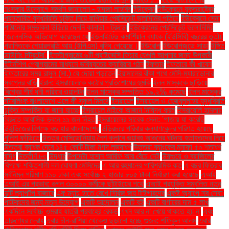
সংস্কার উদ্যোগে সমর্থন জানালেন - হাদজা লাহবিব
ইউক্রেন
ইউক্রেনে যুক্তরাষ্ট্রের
প্রস্তাবিত যুদ্ধবিরতি চুক্তি নিয়ে রাশিয়ার প্রেসিডেন্ট ভ্লাদিমির পুতিনে
ইউক্রেনে সেনা
পাঠানোর সম্ভাবনা উড়িয়ে দেননি কানাডা - ট্রুডো
ইউক্রেনের প্রেসিডেন্ট ভলোদিমির
জেলেনস্কি অভিযোগ করেছেন যে
ইউনাইটেড কমার্শিয়াল ব্যাংক (ইউসিবি) বছরের তৃতীয়
প্রান্তিকে শেয়ারপ্রতি আয় (ইপিএস) বৃদ্ধি পেয়েছে।
ইউরোপ
ইউরোপজুড়ে সাড়া
ইঙ্গিত
ডাউনিং স্ট্রিটের"
ইনস্টাগ্রামের ৬টি প্রাইভেসি ফিচার যেগুলি আপনার জন্য উপকারী
ইন্টার্নশিপ প্রোগ্রামের মাধ্যমে ভবিষ্যতের ক্যারিয়ার গঠন
ইফতার
ইফতারে কী খাবেন
ইফতারের সময় রাসুল (সা.) যে দোয়া পড়তেন
ইয়ামালের বাঁকা পথে মেসি-ম্যারাডোনার
স্বপ্নের বাড়ি
ইরান: ইসরায়েলকে কঠোর প্রতিশোধের হুমকি
ইলন মাস্ককে ছাড়িয়ে
বিশ্বের শীর্ষ ধনী পরিবার ওয়ালটন
ইলন মাস্কের সম্পত্তি ১৯.২% কমেছে
ইলন মাস্কের
স্টারলিংক বাংলাদেশে এলে কী সুফল মিলবে
ইসরায়েল
ইসরায়েল ও হেজবুল্লাহর যুদ্ধবিরতি
চুক্তি সম্পর্কিত যা জানা যাচ্ছে
ইসরায়েল মাইকে আজান নিষিদ্ধ করল
ইসরায়েলি হামলায়
বৈরুতে আবাসিক ভবনে ১১ জন নিহত
ইসরায়েলের সাবেক সেনা: 'গাজায় যা করেছি
উইন্ডিজের বিপক্ষে বড় হার বাংলাদেশের
উড়িরচরে পরিবার কল্যাণকেন্দ্র পরিণত হয়েছে
পুলিশ ফাঁড়িতে
উত্তর মেসিডোনিয়ায় নৈশ ক্লাবে ভয়াবহ আগুনের ঘটনায় হতাহতদের নিয়ে
উত্তরা ব্যাংক দেবে ১৪৫ কোটি টাকা নগদ লভ্যাংশ
উত্তরা ব্যাংকের মুনাফা ৫০ শতাংশ
বৃদ্ধি
উত্তীর্ণ ৮৩
উদ্ধার
উপদেষ্টা হাসান আরিফ আর বেঁচে নেই
উরুগুয়ে ও ব্রাজিলের
বিপক্ষে শক্তিশালী দল ঘোষণা মেসিদের
এ আর রহমানের পারিশ্রমিক কত
এ বছর ফিতরার
সর্বনিম্ন পরিমাণ ১১০ টাকা এবং সর্বোচ্চ ২ হাজার ৮০৫ টাকা নির্ধারণ করা হয়েছে
এআই
এআই এর প্রভাব: গুগল ৩০০০০ কর্মীকে ছাঁটাইয়ের পথে
এআই প্রযুক্তি সম্বলিত নতুন
দুটি ল্যাপটপ বাজারে
এক ম্যাচ হাতে রেখে সিরিজ জয় টাইগারদের
একই অ্যাপে সব সেবা:
পর্যটকদের জন্য নতুন উদ্যোগ
একটি আন্দোলন
একটি বই
একটি বার্গারের দাম ৫ লাখ
একদিনে সর্বোচ্চ ওমরাহ যাত্রী প্রবাহের রেকর্ড
এখন আর না খেয়ে থাকতে হয় না
এবং
তারুণ্যের দ্রোহ
এবার চীন-রাশিয়া থেকেও ছড়ানো হচ্ছে গুজব: শফিকুল আলম
এবার