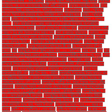
ব্যানক্রফটের নাক ও কাঁধ ভেঙেছে
মাতৃমৃত্যু হ্রাসে কেয়ার মডেল সেবার ভূমিকা
মাধ্যমিক.
মানচিত্র এবং তথ্য সংশোধনের বিষয়টি খুবই গুরুত্বপূর্ণ
মানুষের ভোগান্তি চরমে"
মায়ের
অসুস্থতা: মির্জা ফখরুলের মেয়ে স্মৃতিচারণ করলেন
মার্ক জাকারবার্গ
মার্কিন প্রেসিডেন্ট
ডোনাল্ড ট্রাম্প যদি ভারতের পণ্যে সমপরিমাণ শুল্ক আরোপ করেন
মার্কিন প্রেসিডেন্ট
নির্বাচন
মার্কিন রাষ্ট্রদূত স্টিভ উইটকফের মধ্যে অনুষ্ঠিত বৈঠকের পর ট্রাম্প এ মন্তব্য
করেন।
মার্কিন সামরিক বিমান আজ বুধবার দুপুরে পাঞ্জাবের অমৃতসর আন্তর্জাতিক
বিমানবন্দরে অবতরণ করেছে
মিনিকেট চালের দাম কেজিতে বৃদ্ধি
মিয়ানমারের জান্তা তৃতীয়
দফায় সু চির বাড়ি নিলামে বিক্রি করতে ব্যর্থ
মির্জা ফখরুলের অভিযোগ"
মুখপাত্র ও মুখ্য
সংগঠক ছাড়া অন্যান্য সকল অর্গানোগ্রাম
মুঠোফোন ও স্বর্ণালংকার ছিনতাই
মুম্বাইয়ে
বাসের ধাক্কায় নিহত ৬
মুরগির হাড় চিবানো কি আসলেই উপকারী?'
মুহাম্মদ ইউনূসের
আপিলের শুনানি শেষ
মৃত্যুর প্রাক্কালে মস্তিষ্কে কী ঘটে
মৃদু শৈত্যপ্রবাহে কাঁপছে
পঞ্চগড়
মেটা
মেট্রোরেল টিকিট বিক্রি থেকে আয় ২৪৪ কোটি টাকা
মেয়র প্রার্থী
মেসি
মেসি
রোনালদোর হ্যাটট্রিকের রেকর্ডে যোগ দিলেন"
মেসিদের নাটকীয় পরাজয় শেষ মুহূর্তে
মেসির
সঙ্গে সম্পর্কের গুঞ্জন নিয়ে মুখ খুললেন সাংবাদিক সোফি
মো. সারজিদ আলম
মোবাইলে
ইন্টারনেট স্পিড বাড়ানোর সহজ উপায়
মোহাম্মদ সালাহ চলতি মৌসুমে অবিশ্বাস্য ছন্দে
রয়েছেন
যাকে যুক্তরাষ্ট্রের অভিবাসন কর্মকর্তারা গ্রেপ্তার করেছেন
যাঁদের স্তন
ক্যানসারের ঝুঁকি বেশি
যিনি টিপু নামেও পরিচিত
যুক্তরাষ্ট্র ইয়েমেনের ইরান-সমর্থিত হুতি
বিদ্রোহীদের বিরুদ্ধে বড় আকারে সামরিক হামলা শুরু করেছে
যুক্তরাষ্ট্রে ডিমের দাম
সর্বকালের সবচেয়ে বেশি বেড়েছে
যুক্তরাষ্ট্রে পরকীয়া নিয়ে নায়ক নিরবের বিরুদ্ধে স্ত্রীর
অভিযোগ
যুক্তরাষ্ট্রে স্কুলে এলোপাতাড়ি গুলিতে নিহত ৩
যুক্তরাষ্ট্রের আন্তর্জাতিক
উন্নয়ন সংস্থা (USAID) এর প্রধান কার্যালয় ওয়াশিংটনে আজ
যুক্তরাষ্ট্রের দেওয়া
'থাড' ক্ষেপণাস্ত্রবিধ্বংসী ব্যবস্থা:
যুক্তরাষ্ট্রের বাজারে প্রতিযোগীদের চেয়ে পিছিয়ে
পড়ছে বাংলাদেশ
যুক্তরাষ্ট্রের শুল্কের প্রতিক্রিয়া হিসেবে"
যুদ্ধ
যুদ্ধকালীন সতর্কতার
মতো প্রস্তুতি নিতে হবে: প্রধান উপদেষ্টা"
যুব উন্নয়ন অধিদপ্তরে ১২০ পদের বড়
নিয়োগ
যুবলীগ ও ছাত্রলীগের ৪ নেতা আটক
যুবলীগের সাবেক সভাপতি
যে কারণে হঠাৎ