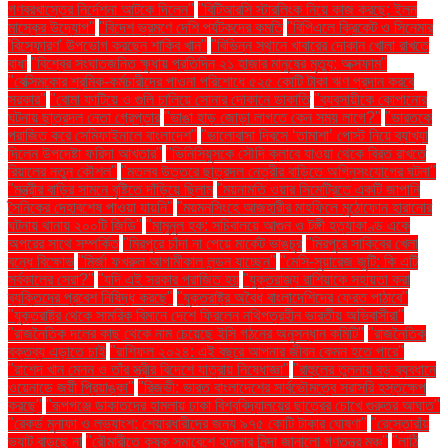
গণবরখাস্তের নির্দেশনা আটকে দিলেন"
"বিটিআরসি স্টারলিংক নিয়ে কাজ করছে: ইলন
মাস্কের উদ্যোগ"
"বিদেশ ভ্রমণে দেশি পর্যটকদের কমতি
"বিপিএলে ক্রিকেট ও সিনেমার
'বিস্ফোরণ' উপভোগ করছেন শাকিব খান"
"বিভিন্ন স্থানে খাবারের দোকান খোলা রাখতে
বাধা
"বিশ্বের সংঘাতজনিত ক্ষুধায় প্রতিদিন ২১ হাজার মানুষের মৃত্যু: অক্সফাম"
"বেক্সিমকোর শ্রমিক-কর্মচারীদের পাওনা পরিশোধে ৫২৫ কোটি টাকা ঋণ প্রদান করবে
সরকার"
"বোমা ফাটিয়ে ও গুলি চালিয়ে সোনার দোকানে ডাকাতি
"ব্যবসায়ীকে কোপানোর
ঘটনায় ছাত্রদল নেতা গ্রেপ্তার
"ভাঙা হাড় জোড়া লাগতে কেন সময় লাগে?"
"ভারতকে
পরাজিত করে সেমিফাইনালে বাংলাদেশ"
"ভালোবাসা দিবসে ‘তামাশা’ পোস্ট নিয়ে ব্যাখ্যা
দিলেন উপদেষ্টা ফরিদা আখতার"
"ভিনিসিয়ুসকে সৌদি ক্লাবে যাওয়া থেকে বিরত রাখতে
রিয়ালের নতুন কৌশল"
"মতলব উত্তরে ছাত্রদল নেত্রীর বাড়িতে অগ্নিসংযোগের ঘটনা"
"মন্ত্রীর বাড়ির সামনে বৃষ্টিতে দাঁড়িয়ে ছিলাম
"ময়নামতি ওয়ার সিমেট্রিতে একটি জাপানি
সৈনিকের দেহাবশেষ পাওয়া যায়নি"
"ময়মনসিংহে আজহারীর মাহফিলে মুঠোফোন হারানোর
ঘটনায় থানায় ২০০টি জিডি"
"মামুনুল হক: সচিবালয়ে আগুন ও টঙ্গী হত্যাকাণ্ড একে
অপরের সাথে সম্পর্কিত
"মিরপুরে চাঁদা না পেয়ে মার্কেট ভাঙচুর
"মিরপুরে সাকিবের খেলা
বন্ধে বিক্ষোভ
"মির্জা ফখরুল আগামীকাল লন্ডন যাচ্ছেন"
"মেসি-সুয়ারেজ জুটি: কি এটি
সর্বকালের সেরা?"
"যদি এই সরকার পরাজিত হয়
"যুক্তরাজ্য রাশিয়াকে সহায়তা করা
ব্যক্তিদের প্রবেশ নিষিদ্ধ করছে"
"যুক্তরাষ্ট্র অবৈধ বাংলাদেশিদের ফেরত পাঠাবে"
"যুক্তরাষ্ট্র থেকে সামরিক বিমানে দেশে ফিরলেন নথিপত্রহীন ভারতীয় অভিবাসীরা"
"রাজনৈতিক দলের কাছ থেকে নাম চেয়েছে ইসি গঠনের অনুসন্ধান কমিটি"
"রাজনৈতিক
বক্তব্য এড়াতে চাই
"রাশিফল ২০২৪: এই বছরে আপনার জীবন কেমন হতে পারে"
"রাশেদ খান মেনন ও তাঁর স্ত্রীর বিদেশে যাত্রায় নিষেধাজ্ঞা"
"রাহুলের তুলনায় বড় ব্যবধানে
ওয়েনাডে জয়ী প্রিয়াঙ্কা"
"রিজভী: ভারত বাংলাদেশের সার্বভৌমত্বে সরাসরি হস্তক্ষেপ
করছে"
"রূপগঞ্জে ডাকাতদের হামলায় ঢাকা বিশ্ববিদ্যালয়ের ছাত্রের চোখে গুরুতর আঘাত"
"রেকর্ড মুনাফা ও লভ্যাংশ: শেয়ারধারীদের জন্য ৯৭৫ কোটি টাকার ঘোষণা"
"রেস্তোরাঁয়
ভ্যাট বাড়ছে না
"রৌমারীতে কৃষক সমাবেশে হামলার নিন্দা জানালো গণতন্ত্র মঞ্চ"
"লাঠি