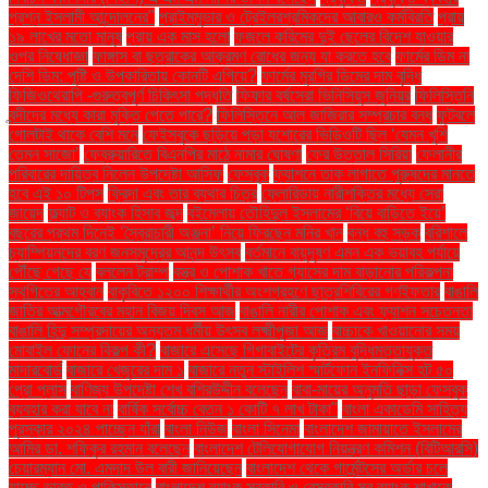
প্রশ্ন ইসলামী আন্দোলনের"
প্রাইমমুভার ও ট্রেইলরশ্রমিকদের আবারও কর্মবিরতি
প্রায়
১৯ লাখের মতো মানুষ
প্রায় এক মাস হলো
ফজলে করিমের দুই ছেলের বিদেশ যাওয়ার
ওপর নিষেধাজ্ঞা
ফাঙ্গাস বা ছত্রাকের আক্রমণ রোধের জন্য যা করতে হবে
ফার্মের ডিম না
দেশি ডিম: পুষ্টি ও উপকারিতায় কোনটি এগিয়ে?
ফার্মের মুরগির ডিমের দাম বৃদ্ধি
ফিজিওথেরাপি -গুরুত্বপূর্ণ চিকিৎসা পদ্ধতি
ফিফার বর্ষসেরা ভিনিসিয়ুস জুনিয়র
ফিলিস্তিনি
বন্দীদের মধ্যে কারা মুক্তি পেতে পারে?
ফিলিস্তিনে আল জাজিরার সম্প্রচার বন্ধ
ফুটবলে
গোলটাই থাকে বেশি মনে
ফেইসবুকে ছড়িয়ে পড়া যশোরের ভিডিওটি ছিল ‘যেমন খুশি
তেমন সাজো’
ফেব্রুয়ারিতে বিএনপির মাঠে নামার ঘোষণা
ফের উত্তাল সিরিয়া
ফেলানীর
পরিবারের দায়িত্ব নিলেন উপদেষ্টা আসিফ
ফেসবুক
ফ্যাশনে তাক লাগাতে পুরুষদের মানতে
হবে এই ১০ টিপস
ফ্রিদা এবং তার ব্যথার চিত্র
ফ্লোরিডায় নারীশক্তির মধ্যে সেরা
জায়েদ
ফ্ল্যাট ও ব্যাংক হিসাব জব্দ
বইমেলায় তৌহিদুল ইসলামের ‘বিয়ে বাড়িতে ইয়ে’
বছরের প্রথম দিনেই ‘স্বৈরাচারী অঞ্জনা’ নিয়ে ফিরছেন মনির খান
বন্ধ বহু সড়ক
বরিশালে
চ্যাম্পিয়নদের বরণ জনসমুদ্রের আনন্দ উৎসব
বর্তমানে বায়ুদূষণ এমন এক ভয়াবহ পর্যায়ে
পৌঁছে গেছে যে
বললেন ট্রাম্প
বস্ত্র ও পোশাক খাতে গ্যাসের দাম বাড়ানোর পরিকল্পনা
স্থগিতের আহ্বান
বাকৃবিতে ১২০০ শিক্ষার্থীর অংশগ্রহণে ছাত্রশিবিরের গণইফতার
বাঙালি
জাতির আত্মগৌরবের মহান বিজয় দিবস আজ
বাঙালি নারীর পোশাক এবং ফ্যাশন সচেতনতা
বাঙালি হিন্দু সম্প্রদায়ের অন্যতম ধর্মীয় উৎসব লক্ষ্মীপূজা আজ
বাচ্চাকে খাওয়ানোর সময়
মোবাইল ফোনের বিকল্প কী?
বাজারে এসেছে গিগাবাইটের কৃত্রিম বুদ্ধিমত্তাযুক্ত
মাদারবোর্ড
বাজারে খেজুরের দাম ১
বাজারে নতুন স্টাইলিশ স্মার্টফোন ইনফিনিক্স হট ৫০
প্রো প্লাস
বাণিজ্য উপদেষ্টা শেখ বশিরউদ্দীন বলেছেন
বাবা-মায়ের অনুমতি ছাড়া ফেসবুক
ব্যবহার করা যাবে না
বার্ষিক সর্বোচ্চ বেতন ১ কোটি ৭ লাখ টাকা"
বাংলা একাডেমি সাহিত্য
পুরস্কার ২০২৪ পাচ্ছেন যাঁরা
বাংলা নিউজ
বাংলা সিনেমা
বাংলাদেশ জামায়াতে ইসলামের
আমির ডা. শফিকুর রহমান বলেছেন
বাংলাদেশ টেলিযোগাযোগ নিয়ন্ত্রণ কমিশন (বিটিআরসি)
চেয়ারম্যান মো. এমদাদ উল বারী জানিয়েছেন
বাংলাদেশ থেকে গার্মেন্টসের অর্ডার চলে
যাচ্ছে ভারত ও পাকিস্তানে
বাংলাদেশ ব্যাংক সরকারি ও বেসরকারি সব ব্যাংক শাখাকে