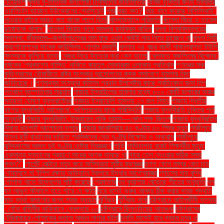
চেয়েছিল
ক্ষুদ্র নৃ-তাত্বিক জনগোষ্ঠী চাকমাদের জীবনযাত্রা
খনিজ চুক্তির জন্য শুক্রবার
ওয়াশিংটন যাচ্ছেন ইউক্রেনের প্রেসিডেন্ট
খবর
খরচ কত?
খরচ বহন করেছে বিসিসিআই"
খাওয়ার বাইরে আরও কত কাজে লাগে ডিম!
খাদ্যাভ্যাসে পরিবর্তন
খালেদা জিয়া ও তারেক
রহমানকে খালাস''
খালেদা জিয়ার নতুন মামলার কার্যক্রম বাতিল
খুলনা বিশ্ববিদ্যালয়ের
স্থাপনা: জীবনানন্দ–জগদীশচন্দ্রের নাম মুছে এখন কেউই দায় নিতে চাচ্ছেন না
খুলনা সিটি
করপোরেশনের সাবেক কাউন্সিলর গোলাম রব্বানী
খুলনায় ৭৪ বছর বয়সী সাজাপ্রাপ্ত ইউপি
সদস্যকে কুপিয়ে হত্যা
খেজুর দিয়ে ইফতার করা কেন ভালো
খেলাফত মজলিসের বিক্ষোভ:
ধর্ষকের ‘প্রকাশ্যে শাস্তি’ দাবিতে বায়তুল মোকাররম এলাকায় প্রতিবাদ
গণতন্ত্র মঞ্চ
কুড়িগ্রামের রৌমারীতে রাষ্ট্র সংস্কার আন্দোলনের কৃষক সমাবেশে হামলার নিন্দা
জানিয়েছে।
গণমাধ্যম সংস্কার কমিশন প্রধান উপদেষ্টার কাছে প্রতিবেদন জমা দিল
গতকাল বৃহস্পতিবার সন্ধ্যায়
গাজায় ইসরাইলের হামলার মধ্যে ৮০০ কোটি ডলারের অস্ত্র
সহায়তা ঘোষণা যুক্তরাষ্ট্রের
গাজায় ইসরায়েলি হামলায় ১৭ জন নিহত
গাজায় দ্বিতীয়
ধাপের যুদ্ধবিরতি আলোচনা: অনিশ্চয়তার মাঝে পরিস্থিতি
গাজায় যুদ্ধবিরতি চুক্তির শর্ত
অনুযায়ী
গাজায় যুদ্ধবিরতি: ইসরায়েল নাকি হামাস—কোন পক্ষ জিতল
গাজায় যুদ্ধবিরতির
বিষয়ে ভালোই আলোচনা চলছে
গাজার জাবালিয়ায় ৪৮ ঘণ্টায় ৫০ শিশুর মৃত্যু
গাজীপুরে
ঈদের ছুটি বাড়ানোর দাবিতে শ্রমিকদের দেড় ঘণ্টার বিক্ষোভ ও অবরোধ
গাজীপুরে
ঝুটগুদামের আগুন দুই ঘণ্টার চেষ্টায় নিয়ন্ত্রণে
গাড়ি
গাড়িচাপায় বুয়েট শিক্ষার্থীর মৃত্যু:
একমাত্র সন্তানের প্রয়াণে মায়ের অশ্রু থামছে না
গায়ে তেল দেওয়ার সঠিক সময়
কখন?"
গার্মেন্ট সেক্টরে নতুন করে অস্থিরতা সৃষ্টির ষড়যন্ত্র
গুগল ফোন নম্বর কেন চায়
গোয়ালন্দে মা ইলিশ রক্ষায় অভিযানে ট্রলারে উদ্ধার আগ্নেয়াস্ত্র
গ্যাসের দাম বৃদ্ধি
পোশাক খাতে উদ্বেগের সৃষ্টি করেছে
গ্রেফতার
ঘন কুয়াশায় বেড়েছে শীতের অনুভূতি
ঘন
ঘন আঙুল মটকালে হতে পারে যে ক্ষতি
ঘরে বসেই ভ্রুর আকার ঠিক করার সহজ পদ্ধতি
ঘাড় ব্যথা কমানোর জন্য সহজ ব্যায়াম
ঘূর্ণিঝড়
ঘূর্ণিঝড় দানা
চট্টগ্রামে আইনজীবী হত্যায়
: যৌথ বাহিনীর অভিযানে গ্রেপ্তার ২০
চট্টগ্রামে ছিনতাইয়ের আতঙ্ক
চট্টগ্রামের
টেরিবাজারে পোশাকের গুদামে আগুন লাগার ঘটনা
চলতি মাসেই হবে প্রথম চন্দ্র ও