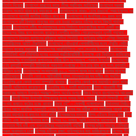
নির্দেশ দিয়েছে
বাংলাদেশ ভারতের কাছে তীব্র প্রতিবাদ জানিয়েছে
বাংলাদেশ সরকার
তারল্য সংকটে থাকা ছয় ব্যাংককে ২২
বাংলাদেশকে কারও ‘চোখ রাঙানো’ গ্রহণযোগ্য নয়
বাংলাদেশে আগামী জাতীয় নির্বাচন কবে হবে
বাংলাদেশে খুব জনপ্রিয় ৩০ রকম ভর্তা
বাংলাদেশে দুটি বিখ্যাত মানুষের নাম এক হওয়া সত্ত্বেও তাঁদের মধ্যে কিছুটা পার্থক্য
রয়েছে
বাংলাদেশে ধর্মীয় সংখ্যালঘুদের ওপর নির্যাতন যুক্তরাষ্ট্রের জন্য একটি বড়
উদ্বেগের বিষয় বলে মন্তব্য করেছেন দেশটির জাতীয় গোয়েন্দাপ্রধান তুলসী গ্যাবার্ড।
বাংলাদেশে নিযুক্ত জাপানের রাষ্ট্রদূত সাইদা শিনইচি ও জাইকার দক্ষিণ এশিয়া বিভাগের
মহাপরিচালক আইট টেরুইউকি
বাংলাদেশে নেটওয়ার্ক পেশাজীবীদের জন্য ট্রেনিং সেন্টার
স্থাপন করেছে হুয়াওয়ে
বাংলাদেশের আরসিইপিতে যোগ দেওয়ার উদ্যোগ
বাংলাদেশের
কমিউনিস্ট পার্টি (সিপিবি) দলের ৭৭তম প্রতিষ্ঠাবার্ষিকী উপলক্ষে এক বিবৃতিতে জানিয়েছে
বাংলাদেশের গণতান্ত্রিক রূপান্তরে নারীরা ছিল অগ্রভাগে -প্রধান উপদেষ্টা
বাংলাদেশের
পণ্য রপ্তানি সম্প্রতি ইতিবাচক প্রবণতা দেখাচ্ছে। টানা চার মাস ধরে পণ্য রপ্তানি ৪
বিলিয়ন ডলার
বাংলাদেশের সংখ্যাগরিষ্ঠ ৬১.১ শতাংশ মানুষ মনে করেন
বাংলার মানুষের
আতিথেয়তা'
বিএনপি নেতা ও আইনজীবী মাসুদ তালুকদারের সব দলীয় পদ স্থগিত
বিএনপির এক জ্যেষ্ঠ নেতা সম্প্রতি বলেছেন
বিএনপির জ্যেষ্ঠ যুগ্ম মহাসচিব রুহুল কবির
রিজভী অভিযোগ করেছেন যে
বিএনপির পর। দলটি জানিয়েছে
বিগত আওয়ামী লীগ
সরকারের আমলে উন্নয়ন প্রকল্পে বিপুল অর্থের অপচয়
বিজয় দিবসে বাংলাদেশের আরেকটি
বিজয়
বিদায়ী শিক্ষা উপদেষ্টা শিক্ষকদের জন্য সুখবর দিয়ে গেলেন
বিদেশি শিক্ষার্থী ও কর্মী
সংখ্যা কমাতে কঠোর হচ্ছে কানাডা
বিধবা নই” – দেবশ্রী গঙ্গোপাধ্যায়
বিধানসভা নির্বাচন
বিয়ের আগে মানসিক প্রস্তুতি নেয়ার উপায়
বিয়ের পর নারীরা কেন পরকীয়ায় আকৃষ্ট হয়?
বিয়ের ব্যাপারে যা বললেন সাফা কবির
বিশেষজ্ঞদের মন্তব্য
বিশ্ব এইডস দিবস আজ
বিশ্ব
শান্তি এবং স্থিতিশীলতার জন্য
বিশ্বের ৭০ ভাষায় 'আমি তোমাকে ভালোবাসি'
বিশ্বের
অন্যতম শীর্ষ ধনী এবং যুক্তরাষ্ট্রের প্রভাবশালী ব্যক্তি
বিশ্বের দূষিত শহরের তালিকায়
পঞ্চম অবস্থানে ঢাকা
বিশ্বের ধনীতম রাজা: থাইল্যান্ডের মহা ভাজিরালংকর্ন
বিশ্বের শীর্ষ