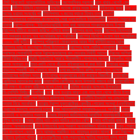
টেস্ট ক্রিকেটে আন্তর্জাতিক অভিষেক
জেলেনস্কির প্রশংসা
ঝাল খাবার খেলেই মেদ
কমবে
টঙ্গীতে বিজিবি মোতায়েন
টমেটো সতেজ রাখার সহজ টিপস
টাইফয়েড জ্বর:
টানা ১৫
মাসের ভয়াবহ সংঘর্ষের পর
টিউলিপসহ ৭ জনের ব্যাংক হিসাব তলব
টেকসই
বিশ্ববিদ্যালয়ের তালিকায় বাংলাদেশের সেরা ড্যাফোডিল ইউনিভার্সিটি
টেসলার শেয়ারে বড়
ধাক্কা
ট্রাম্প–মাস্ক: ‘ইউএসএআইডি বন্ধ করা আমাদের শত্রুদের জন্য উপহার
ট্রাম্পের ঘাঁটিতে জনমত জরিপে এগিয়ে কমলা
ট্রাম্পের জন্য সুখবর
ট্রাম্পের নির্দেশনায়
গত শুক্রবার ভয়েস অব আমেরিকার মূল প্রতিষ্ঠান
ট্রাম্পের নির্দেশে ভয়েস অব আমেরিকার
১৩০০ কর্মী ছুটিতে
ট্রাম্পের পরিকল্পনা মোকাবেলায় আরব শীর্ষ কূটনীতিকদের বৈঠক
ট্রাম্পের ভাষণে কংগ্রেসে তীব্র উত্তেজনা
ট্রাম্পের সঙ্গে মোদির ফোনালাপ
ট্রাম্পের
স্বাক্ষরে সেনাবাহিনী থেকে ট্রান্সজেন্ডারদের বাদ দেওয়ার নির্বাহী আদেশ
ট্রেনের অগ্রিম
টিকিট বিক্রি শুরু
ট্রেন্ডি ডিজাইনে 'সারা'র শীতকালীন পোশাকের সংগ্রহ
ঠাকুরগাঁও শহর
থেকে অপহৃত হন
ঠান্ডা-কাশি থেকে বাঁচতে বাইকারদের যা করা উচিত
ডলারের দাম না
বাড়লেও প্রবাসী আয় যেভাবে বাড়ছে
ডলারের বিপরীতে রুপির মূল্য নেমে এসেছে
ইতিহাসের সর্বনিম্ন স্তরে
ডাইনোসর পুনরুদ্ধারের চেষ্টা করছেন বিজ্ঞানীরা
ডায়াবেটিস
রোগীদের আতঙ্কের কারণ
ডায়াবেটিস রোগীদের জন্য উপকারী সজনে ডাঁটা
ডায়াবেটিসের
৪টি লক্ষণ যা কেবল নারীদের মধ্যে দেখা যায়
ডালিম খাওয়ার অসংখ্য উপকারিতা
ডিএসসিসি নির্বাচন
ডিপসিক
ডেঙ্গু
ডেঙ্গু হওয়ার কারণ এবং তার হাত থেকে বাঁচার উপায়
ডেভেলপমেন্ট পার্টি পেল নির্বাচন কমিশনের নিবন্ধন"
ডেসটিনি-ইভ্যালি সহ এমএলএম
ব্যবসা নিয়ে সতর্কবার্তা
ডোনাল্ড ট্রাম্প যুক্তরাষ্ট্রের কেন্দ্রীয় গোয়েন্দা সংস্থা (এফবিআই)
ড্রোনের মাধ্যমে নজরদারি চলছে
ঢাকা আন্তর্জাতিক ম্যারাথন-২০২৫ অনুষ্ঠিত
ঢাকায়
ছিনতাই ও ডাকাতির প্রবণতা
ঢাকায় নিযুক্ত জাতিসংঘের আবাসিক সমন্বয়কারী গোয়েন
লুইস বলেছেন
ঢাকায় হাঁটার গতি এখন গাড়ির চেয়েও বেশি''
ঢাকার পাইকারি বাজার'
ঢাকার
বাতাস ‘অস্বাস্থ্যকর’
ঢাবি উপাচার্যের দুঃখ প্রকাশ অনাকাঙ্ক্ষিত ঘটনার জন্য
তবুও শ্রোতা
হীন বাংলাদেশ বেতার”
তবে আমরাও পরাজিত হব: মাহমুদুর রহমান মান্না"
তরুণ ট্রাম্পের
চরিত্রে দুর্দান্ত স্ট্যান
তরুণ-তরুণীদের অঙ্গ-প্রত্যঙ্গের ক্ষতির প্রবণতা বৃদ্ধি করছে