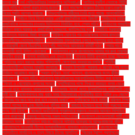
যাত্রা শুরু
"নর্থ মেসিডোনিয়ার নৈশক্লাবে অগ্নিকাণ্ড
"নাটোরে যুবলীগ নেতাকে পিটুনি
দিয়ে পুলিশে সোপর্দ করল ছাত্র-জনতা"
"নানা পদক্ষেপ সত্ত্বেও চীনের তরুণ-তরুণীরা
বিয়ের প্রতি আগ্রহ হারাচ্ছে"
"নিভৃতপল্লির নারীদের তৈরি জুতা পাচ্ছে আন্তর্জাতিক
বাজারে"
"নির্বাচন নিয়ে বিতর্ক করছে একটি রাজনৈতিক দল: রিজভী"
"নির্বাচনের তারিখ
রাজনৈতিক দলগুলোর চাওয়ার ভিত্তিতে নির্ধারিত হবে: প্রেস সচিব"
"নির্বাচনের সময়সীমা
নির্ধারণ করবে সরকার ও রাজনৈতিক দলগুলো: জাতিসংঘের দূত"
"নির্বাচিত সরকারই
সর্বোত্তম সরকার: মির্জা ফখরুল"
"নিষিদ্ধ ঘোষণার পর ভোরবেলায় ঢাকার রাস্তায়
ছাত্রলীগের নেতাদের মিছিল"
"নেতানিয়াহু যুক্তরাজ্যে ঢুকলে গ্রেপ্তার হতে পারেন
"নোয়াখালী জেলা বিএনপির নতুন পাঁচ সদস্যের আহ্বায়ক কমিটি গঠন"
"পদ্মার পাড়ে
অস্থায়ী হাটে ইলিশ বেচাকেনা"''
"পাকিস্তান থেকে বাংলাদেশে আসার পর রুনা লায়লার
সম্মুখীন বাধার"
"পাগলা মসজিদে এক বস্তা চিঠি:
"পাবনার শুঁটকি রপ্তানি হচ্ছে বিদেশে"
"পুতিনের নতুন ধরনের আরও শক্তিশালী ক্ষেপণাস্ত্র ব্যবহারের হুমকি"
"পৃথিবীর
অভ্যন্তরীণ কেন্দ্রের আকৃতি বদলাচ্ছে"
"প্রধান উপদেষ্টা: সরকার এ বছরের শেষ নাগাদ
নির্বাচন আয়োজন করবে"
"প্রবল ঘূর্ণিঝড় 'দানা' আসন্ন: বাংলাদেশের জন্য ঝুঁকির
পর্যবেক্ষণ"
"প্রেস সচিব: সচিবালয়ে সাংবাদিকদের প্রবেশাধিকার সীমিত করা হয়েছে"
"ফিফা ও খেলোয়াড়-ক্লাবের সংঘাত
"ফ্যাসিবাদের পক্ষে লিখতে ব্যবহৃত কলম ভেঙে
দেওয়া হবে: হাসনাত আবদুল্লাহ"
"বইমেলায় ‘মবের’ মতো উসকানিমূলক পরিস্থিতি কেন
সৃষ্টি হলো
"বঙ্গোপসাগরে মাছ ধরার সময় মিয়ানমারের নৌবাহিনীর হাতে আটক ৫৬ জেলে"
"বছরের পর বছর মনে রাখা হবে তোমার অর্জন" – মুশফিককে নিয়ে তামিম
"বরিশাল শিক্ষা
বোর্ডে পাসের হার এবং জিপিএ-৫ বৃদ্ধির খবর"
"বাজারে উন্মোচন হলো সিটি গ্রুপের নতুন
পণ্য ‘টুটি টুইস্ট’"
"বাজেটে অর্থনৈতিক পুনরুদ্ধারে গুরুত্ব দেওয়ার আহ্বান সিপিডির"
"বাবা কারাগারে
"বায়ুদূষণে বিশ্বের পঞ্চম স্থানে ঢাকা
"বাংলাদেশ ডেভেলপমেন্ট পার্টি পেল
নিবন্ধন সনদ"
"বাংলাদেশ ব্যাংক: ব্যাংকে সাইবার আক্রমণের আশঙ্কাজনক বৃদ্ধি"
"বাংলাদেশে আওয়ামী লীগের অপ্রাসঙ্গিকতা: হাসনাত আবদুল্লাহ"
"বাংলাদেশের
পাঠ্যবইতে মানচিত্র ও তথ্য বিষয়ে চীনের আপত্তি"
"বিচারক ট্রাম্প প্রশাসনের