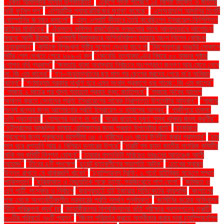
"একটি আমলকীর অসীম উপকারিতা!"
"একুশে পদক পাচ্ছেন ১৪ বিশিষ্ট ব্যক্তি ও জাতীয়
নারী ফুটবল দল"
"এশিয়াটিক ল্যাবরেটরিজের মুনাফা কমেছে"
"এসঅ্যান্ডপি আদানির তিনটি
কোম্পানির ঋণমান কমালো"
"এহুদ ওলমার্ট কীভাবে তৈরি করেছিলেন ইসরায়েল-ফিলিস্তিন
রাষ্ট্রের মানচিত্র"
"ঐকমত্য কমিশন রাজনৈতিক দলগুলোর সাথে আলাদাভাবে আলোচনা
করবে: আলী রীয়াজ"
"ওসমানী বিমানবন্দরে অগ্নিনির্বাপণ মহড়ায় অংশ নিলেন বেবিচক
চেয়ারম্যান"
"কাউকে বিশৃঙ্খলা সৃষ্টির সুযোগ দেওয়া যাবে না
"কিশোরগঞ্জে ভাঙারি দোকানে
মর্টার শেল দেখতে পেয়ে ৯৯৯-এ কল
"কেনেডি হত্যাকাণ্ডের বিষয়ে ৮০ হাজার পৃষ্ঠার
গোপন নথি প্রকাশ"
"ক্ষমতায় থাকা অবস্থায় নির্বাচনে অংশগ্রহণ জনগণ আর মেনে নেবে
না: জি এম কাদের"
"গণ–অভ্যুত্থানের ছয় মাস পর ছেলের মরদেহ পেয়ে মা'র অবিরত
কান্না"
"গণমাধ্যম সরকার অখুশি হবে এমন সংবাদ প্রকাশে ভয় পাচ্ছে: জি এম কাদের"
"গাজায় ২ মার্চের পর খাদ্য সহায়তা প্রবাহ বন্ধ: জাতিসংঘ"
"গাজায় অবৈধ আদেশ
অমান্য করতে সেনাদের প্রতি ইসরায়েলের সাবেক নিরাপত্তা উপদেষ্টার আহ্বান"'
"গাজার
সংঘর্ষ বন্ধের জন্য আলোচনার প্রতি ইসরায়েল ও হামাসের আগ্রহ"
"গাজীপুরে হামলা:
ওসি প্রত্যাহার
"গোসলের আগে না পরে
"ঘরের বাতাসে দূষণ: সুস্থ থাকার জন্য করণীয়".
"চট্টগ্রামের আঞ্চলিক ভাষায় রোহিঙ্গাদের জন্য প্রধান উপদেষ্টার বার্তা"
"চাকরিতে
প্রবেশের জন্য পুরুষদের বয়সসীমা ৩৫ ও নারীদের ৩৭ বছরে উন্নীত করার প্রস্তাব"
"চার
মাস ধরে রপ্তানি আয় ৪ বিলিয়ন ডলারের উপরে"
"চারটি পদ ছাড়া জাতীয় নাগরিক কমিটির
বাকি সব কমিটি বিলুপ্ত ঘোষণা"
"চারবার বসতভিটা সরিয়েও ভাঙনের আতঙ্কে আলী
আহমদ"
"চীনের ৫টি পদক্ষেপ
"চুয়েট ছাত্রলীগের সভাপতি আটক"
"চোখের স্বাস্থ্য
উন্নত রাখতে যে খাবারগুলি খাবেন"
"চ্যাম্পিয়নস ট্রফি: ২ শর্তে হাইব্রিড মডেলে সম্মত
পাকিস্তান"
"ছুরিকাঘাত ও বৈদ্যুতিক শকে হত্যা: সবজিখেতে লাশ ফেলা"
"জমিয়ত ও
এবি পার্টি: সংস্কার ও নির্বাচন
"জয়পুরহাটে হাট ইজারায় সিন্ডিকেটের কারসাজি
"জাপানের
পক্ষ থেকে অন্তর্বর্তীকালীন সরকারের প্রতি সমর্থন পুনর্ব্যক্ত"
"জার্মানির কঠোর অভিবাসন
নীতি পরিকল্পনা ব্যর্থ"m
"জাহাঙ্গীরনগর বিশ্ববিদ্যালয় ভর্তি পরীক্ষার প্রশ্নপত্রে ত্রুটি:
৮০টির পরিবর্তে ৭৮টি প্রশ্ন"
"জিনস পরিবর্তন করতে অস্বীকার করায় দাবা চ্যাম্পিয়নশিপ