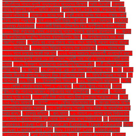
কন্টিনেন্টালের সামনে জুলাই অভ্যুত্থানে আহতদের বিক্ষোভ
“আমি ডিভোর্সি
“জ্যোতি
আমার কুমিল্লার মেয়ে”: আসিফ আকবর
“টিসিবির পণ্য কেনার সময় ক্রেতাদের পাঁচটি
প্রধান অভিযোগ”
“ডেঙ্গুতে ৭ জনের মৃত্যু
“দুবাই থেকে অবৈধ পথে ৩২ হাজার কোটি
টাকার সোনা প্রবাহিত”
“বর্ষে ২০০ কোটি টাকার বেশি বরাদ্দ
১ জন গ্রেপ্তার"
1000$
Trump Account
১০৩ কোটি টাকার হেলিকপ্টার নিয়ে অনুশীলনে গেলেন নেইমার
১২০০ টাকা প্যাকেজে হেলথ চেকআপের সুযোগ ইনসাফ বারাকাহ হাসপাতালে
১৮ বছরের
দীর্ঘ ক্যারিয়ারের সমাপ্তি টানলেন মাহমুদউল্লাহ রিয়াদ
১৯ বিশ্ববিদ্যালয়ে গুচ্ছ ভর্তি
বিজ্ঞপ্তি প্রকাশ
২ মার্চের পর থেকে গাজায় কোনও খাদ্য সামগ্রী প্রবেশ করতে পারেনি
২০০৮ সালের কথা
২০১১ সালে সিরিয়ায় গৃহযুদ্ধ শুরু হওয়ার পর
২০২১ সালের জুনে
২০২২ সালে ডলারের সংকট শুরু হলে
২০২৪ সালে সবচেয়ে প্রভাবশালী বাংলাদেশি কারা?
২০২৪ সালের জুলাই থেকে ১৯ মার্চ পর্যন্ত প্রবাসী আয় মোট ২ হাজার ৭৪ কোটি ডলার
হয়েছে
২০২৬ বিশ্বকাপ আয়োজনের গুরুদায়িত্ব ট্রাম্পের কাঁধে
২৮টি গুলিতে নিহত হন
ইন্দিরা গান্ধী
২৯ জানুয়ারি
২৯ বস্তা টাকা এবং এক বস্তা চিঠি পাওয়া গেছে
৩ মার্চ
৩ মার্চে
খালেদা জিয়াকে খালাসের বিরুদ্ধে লিভ টু আপিলের শুনানি
৩০ মিনিটে নিয়ন্ত্রণে আসে"
৩০
সেপ্টেম্বর
৩০০ টাকা!
৩৩ হামলাকারীসহ নিহত ৫৮
৩৬৯ ফিলিস্তিনি কারামুক্ত"
৪ দিনে
৮০০ কোটি! কোথায় থামবে 'পুষ্পা ২' এর আয়?
৪১ বছরে বিচার শেষ হয়নি
৪৩তম
বিসিএস বাদ পড়াদের আবেদন পুনর্বিবেচনার সভা বৃহস্পতিবার
৫ টাকা বেশি
৫ শতাংশই
থাকবে পূর্বের মতো"
৫০০ কোটি টাকা দেবে: নতুন টাকা ছাপানোর প্রয়োজন নেই
৬ মার্চ
৬৭৫ টাকায় আমদানি
৭ আগস্ট ২০০৫: মেসির অভিষেকের দিন
৭ বছরের শিশুকে আইটি
কোম্পানিতে চাকরির প্রস্তাব
৭৩০ কোটি টাকার ‘প্রবাসী আয় নাটক’ কি কালোটাকা সাদা
করার জন্য?
৮ চক্রের জড়িত"
৮ জন আহত
৮.৬ শতাংশ ১৮ মাসের মধ্যে নির্বাচন চান
৮.৭ শতাংশ জনগণ আগামী দুই থেকে তিন বছরের মধ্যে নির্বাচন চান
AI
American
Express Travel Card
American Express Travel Rewards
Best
Travel Credit Card USA
Buy TRUMP Coin
CuteBabies
FunnyVideo
Get White House Tour
Trump Account
Trump