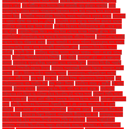
পাকিস্তানে শহীদ বুদ্ধিজীবী দিবস পালিত
এবারের আইপিএলে কোন দলের নেতৃত্বে
আছেন কে?.
এবি পার্টিতে যোগ দিলেন বিশিষ্ট ব্যবসায়ী আবু রাইয়ান আশয়ারী
এয়ার
অ্যাম্বুলেন্সে ঢাকার হজরত শাহজালাল বিমানবন্দর ত্যাগ করে লন্ডনের পথে রওনা হলেন
খালেদা জিয়া
এশিয়াটিক ল্যাবরেটরিজ লিমিটেড প্রথম প্রান্তিকে মুনাফা করেছে
এসএসসি
ও সমমান পরীক্ষা শুরু হবে ১০ এপ্রিল
এসএসসি ফরম পূরণের সময়সীমা বাড়ানো হয়েছে
এ্যানিকে পাঠানো হচ্ছে বিশ্ব সাঁতারে
ওই দিন বিকেলে অলিউল্লাহকে বাড়ি থেকে তুলে
নেয় পুলিশ
ওয়ালটন ফ্রিজ কিনে ২০ লাখ টাকা পেলেন কলেজ শিক্ষার্থী রাশেদ আলী
ওয়াশিংটনে হেলিকপ্টারের সঙ্গে সংঘর্ষে উড়োজাহাজ নদীতে বিধ্বস্ত
কমিশন দেশের চারটি
প্রদেশ গঠনের পরিকল্পনা করছে
কয়লা আমদানি না হওয়া পর্যন্ত বিদ্যুৎকেন্দ্র বন্ধ থাকবে
কয়লাসঙ্কটের কারণে বন্ধ মহেশখালী তাপবিদ্যুৎ কেন্দ্র
করমজলে তিন দিনে ৭৫০০
দর্শনার্থী
কর্ণফুলী টানেল
কলসিন্দুর গ্রামের অদম্য মেয়েরা আবারও প্রমাণ করেছে তাদের
দক্ষতা
কলাম্বিয়া বিশ্ববিদ্যালয়ের শিক্ষার্থী
কাঁচা মরিচে
কানপাকা রোগ - এক গুরুত্বপুর্ণ
সমস্যা
কানাডাকে যুক্তরাষ্ট্রের অঙ্গরাজ্য হতে বললেন ট্রাম্প
কানাডায় নিখোঁজ প্রবাসী
বাংলাদেশি শিক্ষার্থীর মরদেহ উদ্ধার
কানাডার প্রধানমন্ত্রী জাস্টিন ট্রুডো পদত্যাগ করতে
যাচ্ছেন
কান্ট ও হিউমের দর্শনে গাজালির প্রভাব
কাভার্ডভ্যান-মোটরসাইকেল সংঘর্ষে
ছাত্রদল কর্মী নিহত
কার ক্ষতি
কার লাভ
কারিগরি শিক্ষা অধিদপ্তরে বিশাল নিয়োগ
কিছু
অধিনায়কত্বের নাম অনুমিত ছিল
কিছু ইঙ্গিত মিলছে
কিডনিতে পাথর ও করণীয়
কী আছে
তাতে?
কীভাবে খাবেন?
কীভাবে বুঝবেন শীতে পানি কম খাওয়া হচ্ছে?
কুড়িগ্রামে
দরিদ্রদের চাল বিতরণের তালিকা নিয়ে বিএনপির দুই পক্ষের সংঘর্ষ
কুমিল্লা সিটির সাবেক
মেয়র সূচনার জমি
কুয়েটে ভর্তি পরীক্ষা উপলক্ষে বিমানের বিশেষ ফ্লাইট
কৃত্রিম বুদ্ধিমত্তা
কৃষক
কেন্দ্রীয় ব্যাংকের নির্দেশনায় ট্রেজারি বিল ও বন্ড কেনায় ব্যাংকের ফি ও চার্জ
নির্ধারণ"
কোন কথায় রেগে গেলেন জেলেনস্কি
কোন পক্ষ হারল?
ক্যানসারের টিকা নিয়ে
আশার আলো
ক্যান্সারের বিকল্প চিকিৎসা পদ্ধতিগুলি কীভাবে কাজ করে
ক্লাসরুমে প্রথম
বর্ষের ছাত্রকে বিয়ে করলেন বিশ্ববিদ্যালয় শিক্ষিকা (ভিডিও)
ক্ষমতার প্রাতিষ্ঠানিক
ভারসাম্য প্রতিষ্ঠায় বিএনপিসহ প্রধান রাজনৈতিক দলগুলো সংবিধানে যে পরিবর্তনগুলো