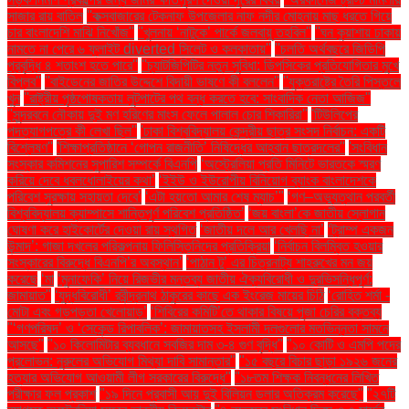
সাজার রায় বাতিল
''কক্সবাজারের টেকনাফ উপজেলার নাফ নদীর মোহনায় মাছ ধরতে গিয়ে
চার বাংলাদেশি মাঝি নিখোঁজ''
''খুলনায় ‘নাটুকে’ পার্কে জলবায়ু তহবিল''
''ঘন কুয়াশায় ঢাকায়
নামতে না পেরে ৬ ফ্লাইট diverted সিলেট ও কলকাতায়''
''চলতি অর্থবছরে জিডিপি
প্রবৃদ্ধি ৪ শতাংশ হতে পারে''
''চ্যাটজিপিটির নতুন সুবিধা: ডিপসিকের প্রতিযোগিতার মুখে
বিপ্লব''
''বাইডেনের জাতির উদ্দেশে বিদায়ী ভাষণে কী বললেন''
''যুক্তরাষ্ট্রে তৈরি পিস্তলে
খুন
''রাষ্ট্রীয় পৃষ্ঠপোষকতায় লুটপাটের পথ বন্ধ করতে হবে: সাংবাদিক নেতা আজিজ"
''সুন্দরবনে নৌকায় দুই মণ হরিণের মাংস ফেলে পালাল চোর শিকারিরা''
'টিউলিপের
পদত্যাগপত্রে কী লেখা ছিল''
'ঢাকা বিশ্ববিদ্যালয় কেন্দ্রীয় ছাত্র সংসদ নির্বাচন: একটি
বিশ্লেষণ''
'শিক্ষাপ্রতিষ্ঠানে ‘গোপন রাজনীতি’ নিষিদ্ধের আহ্বান ছাত্রদলের''
'সংবিধান
সংস্কার কমিশনের সুপারিশ সম্পর্কে বিএনপি
‘অস্ট্রেলিয়া প্রতি মিনিটে ভারতকে স্মরণ
করিয়ে দেবে ধবলধোলাইয়ের কথা’
‘ইইউ ও ইউরোপীয় বিনিয়োগ ব্যাংক বাংলাদেশকে
পরিবেশ সুরক্ষায় সহায়তা দেবে’
‘এটা হয়তো আমার শেষ ম্যাচ’"
‘গণ–অভ্যুত্থান পরবর্তী
বিশ্ববিদ্যালয় ক্যাম্পাসে শান্তিপূর্ণ পরিবেশ প্রতিষ্ঠিত’
‘জয় বাংলা’কে জাতীয় স্লোগান
ঘোষণা করে হাইকোর্টের দেওয়া রায় স্থগিত
‘জাতীয় দলে আর খেলছি না’
‘ট্রাম্প একজন
উন্মাদ’: গাজা দখলের পরিকল্পনায় ফিলিস্তিনিদের প্রতিক্রিয়া
‘নির্বাচন বিলম্বিত হওয়ার
সংস্কারের বিরুদ্ধে বিএনপি’র অবস্থান’
‘পাঠান টু’ এর চিত্রনাট্য শাহরুখের মন জয়
করেছে
‘মা
‘মুনাফেকি’ নিয়ে রিজভীর মন্তব্য জাতীয় ঐক্যবিরোধী ও দুরভিসন্ধিপূর্ণ:
জামায়াত"
‘যুদ্ধবিরোধী’ রবীন্দ্রনাথ ঠাকুরের কাছে এক ইংরেজ মায়ের চিঠি
‘রোহিত শর্মা -
মোটা এবং গড়পড়তা খেলোয়াড়’
‘শিবিরের কমিটি’তে থাকার বিষয়ে পূজা চেরির বক্তব্য
"‘গণপরিষদ’ ও ‘সেকেন্ড রিপাবলিক’: জামায়াতসহ ইসলামী দলগুলোর মতভিন্নতা সামনে
আসছে"
"১০ কিলোমিটার ব্যবধানে সবজির দাম ৩-৪ গুণ বৃদ্ধি"
"১০ কোটি ও এমপি পদের
প্রলোভন: নুরুলের অভিযোগ মিথ্যা দাবি সামান্তার"
"১৫ বছরে বিচার ছাড়া ১৯২৬ জনের
হত্যার অভিযোগ আওয়ামী লীগ সরকারের বিরুদ্ধে"
"১৮তম শিক্ষক নিবন্ধনের লিখিত
পরীক্ষার ফল প্রকাশ
"১৯ দিনে প্রবাসী আয় দুই বিলিয়ন ডলার অতিক্রম করেছে"
"২৭টি