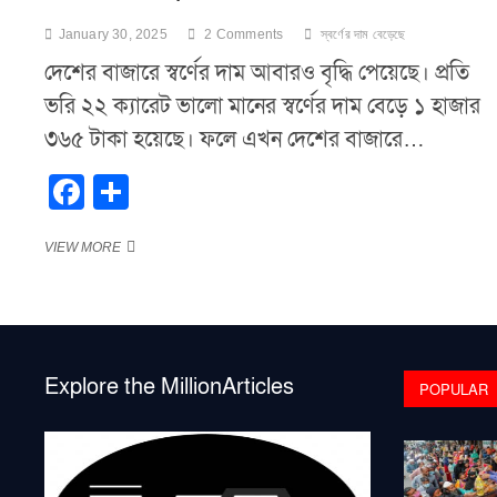
January 30, 2025
2 Comments
স্বর্ণের দাম বেড়েছে
দেশের বাজারে স্বর্ণের দাম আবারও বৃদ্ধি পেয়েছে। প্রতি
ভরি ২২ ক্যারেট ভালো মানের স্বর্ণের দাম বেড়ে ১ হাজার
৩৬৫ টাকা হয়েছে। ফলে এখন দেশের বাজারে…
F
S
a
h
স্বর্ণের
VIEW MORE
c
ar
দাম
e
e
বেড়েছে
b
o
Explore the MillionArticles
POPULAR
o
k