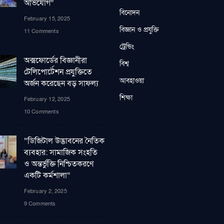
অভিযোগ”
বিনোদন
February 15, 2025
বিজ্ঞান ও প্রযুক্তি
11 Comments
ট্রেন্ডিং
অক্সফোর্ডের বিজ্ঞানীরা
বিশ্ব
টেলিপোর্টেশন প্রযুক্তিতে
আবহাওয়া
অর্জন করেছেন বড় সাফল্য
শিক্ষা
February 12, 2025
10 Comments
“ডিজিটাল উদ্ভাবনের নৈতিক
ব্যবহার: সামাজিক সংহতি
ও অন্তর্ভুক্তি নিশ্চিতকরণে
একটি কর্মশালা”
February 2, 2025
9 Comments