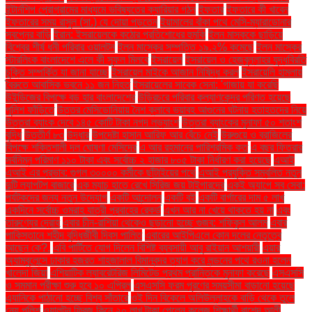
ইন্টার্নশিপ প্রোগ্রামের মাধ্যমে ভবিষ্যতের ক্যারিয়ার গঠন
ইফতার
ইফতারে কী খাবেন
ইফতারের সময় রাসুল (সা.) যে দোয়া পড়তেন
ইয়ামালের বাঁকা পথে মেসি-ম্যারাডোনার
স্বপ্নের বাড়ি
ইরান: ইসরায়েলকে কঠোর প্রতিশোধের হুমকি
ইলন মাস্ককে ছাড়িয়ে
বিশ্বের শীর্ষ ধনী পরিবার ওয়ালটন
ইলন মাস্কের সম্পত্তি ১৯.২% কমেছে
ইলন মাস্কের
স্টারলিংক বাংলাদেশে এলে কী সুফল মিলবে
ইসরায়েল
ইসরায়েল ও হেজবুল্লাহর যুদ্ধবিরতি
চুক্তি সম্পর্কিত যা জানা যাচ্ছে
ইসরায়েল মাইকে আজান নিষিদ্ধ করল
ইসরায়েলি হামলায়
বৈরুতে আবাসিক ভবনে ১১ জন নিহত
ইসরায়েলের সাবেক সেনা: 'গাজায় যা করেছি
উইন্ডিজের বিপক্ষে বড় হার বাংলাদেশের
উড়িরচরে পরিবার কল্যাণকেন্দ্র পরিণত হয়েছে
পুলিশ ফাঁড়িতে
উত্তর মেসিডোনিয়ায় নৈশ ক্লাবে ভয়াবহ আগুনের ঘটনায় হতাহতদের নিয়ে
উত্তরা ব্যাংক দেবে ১৪৫ কোটি টাকা নগদ লভ্যাংশ
উত্তরা ব্যাংকের মুনাফা ৫০ শতাংশ
বৃদ্ধি
উত্তীর্ণ ৮৩
উদ্ধার
উপদেষ্টা হাসান আরিফ আর বেঁচে নেই
উরুগুয়ে ও ব্রাজিলের
বিপক্ষে শক্তিশালী দল ঘোষণা মেসিদের
এ আর রহমানের পারিশ্রমিক কত
এ বছর ফিতরার
সর্বনিম্ন পরিমাণ ১১০ টাকা এবং সর্বোচ্চ ২ হাজার ৮০৫ টাকা নির্ধারণ করা হয়েছে
এআই
এআই এর প্রভাব: গুগল ৩০০০০ কর্মীকে ছাঁটাইয়ের পথে
এআই প্রযুক্তি সম্বলিত নতুন
দুটি ল্যাপটপ বাজারে
এক ম্যাচ হাতে রেখে সিরিজ জয় টাইগারদের
একই অ্যাপে সব সেবা:
পর্যটকদের জন্য নতুন উদ্যোগ
একটি আন্দোলন
একটি বই
একটি বার্গারের দাম ৫ লাখ
একদিনে সর্বোচ্চ ওমরাহ যাত্রী প্রবাহের রেকর্ড
এখন আর না খেয়ে থাকতে হয় না
এবং
তারুণ্যের দ্রোহ
এবার চীন-রাশিয়া থেকেও ছড়ানো হচ্ছে গুজব: শফিকুল আলম
এবার
পাকিস্তানে শহীদ বুদ্ধিজীবী দিবস পালিত
এবারের আইপিএলে কোন দলের নেতৃত্বে
আছেন কে?.
এবি পার্টিতে যোগ দিলেন বিশিষ্ট ব্যবসায়ী আবু রাইয়ান আশয়ারী
এয়ার
অ্যাম্বুলেন্সে ঢাকার হজরত শাহজালাল বিমানবন্দর ত্যাগ করে লন্ডনের পথে রওনা হলেন
খালেদা জিয়া
এশিয়াটিক ল্যাবরেটরিজ লিমিটেড প্রথম প্রান্তিকে মুনাফা করেছে
এসএসসি
ও সমমান পরীক্ষা শুরু হবে ১০ এপ্রিল
এসএসসি ফরম পূরণের সময়সীমা বাড়ানো হয়েছে
এ্যানিকে পাঠানো হচ্ছে বিশ্ব সাঁতারে
ওই দিন বিকেলে অলিউল্লাহকে বাড়ি থেকে তুলে
নেয় পুলিশ
ওয়ালটন ফ্রিজ কিনে ২০ লাখ টাকা পেলেন কলেজ শিক্ষার্থী রাশেদ আলী