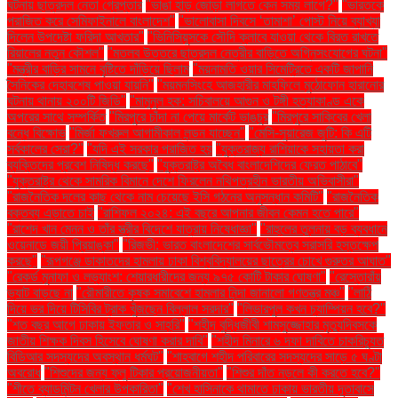
ঘটনায় ছাত্রদল নেতা গ্রেপ্তার
"ভাঙা হাড় জোড়া লাগতে কেন সময় লাগে?"
"ভারতকে
পরাজিত করে সেমিফাইনালে বাংলাদেশ"
"ভালোবাসা দিবসে ‘তামাশা’ পোস্ট নিয়ে ব্যাখ্যা
দিলেন উপদেষ্টা ফরিদা আখতার"
"ভিনিসিয়ুসকে সৌদি ক্লাবে যাওয়া থেকে বিরত রাখতে
রিয়ালের নতুন কৌশল"
"মতলব উত্তরে ছাত্রদল নেত্রীর বাড়িতে অগ্নিসংযোগের ঘটনা"
"মন্ত্রীর বাড়ির সামনে বৃষ্টিতে দাঁড়িয়ে ছিলাম
"ময়নামতি ওয়ার সিমেট্রিতে একটি জাপানি
সৈনিকের দেহাবশেষ পাওয়া যায়নি"
"ময়মনসিংহে আজহারীর মাহফিলে মুঠোফোন হারানোর
ঘটনায় থানায় ২০০টি জিডি"
"মামুনুল হক: সচিবালয়ে আগুন ও টঙ্গী হত্যাকাণ্ড একে
অপরের সাথে সম্পর্কিত
"মিরপুরে চাঁদা না পেয়ে মার্কেট ভাঙচুর
"মিরপুরে সাকিবের খেলা
বন্ধে বিক্ষোভ
"মির্জা ফখরুল আগামীকাল লন্ডন যাচ্ছেন"
"মেসি-সুয়ারেজ জুটি: কি এটি
সর্বকালের সেরা?"
"যদি এই সরকার পরাজিত হয়
"যুক্তরাজ্য রাশিয়াকে সহায়তা করা
ব্যক্তিদের প্রবেশ নিষিদ্ধ করছে"
"যুক্তরাষ্ট্র অবৈধ বাংলাদেশিদের ফেরত পাঠাবে"
"যুক্তরাষ্ট্র থেকে সামরিক বিমানে দেশে ফিরলেন নথিপত্রহীন ভারতীয় অভিবাসীরা"
"রাজনৈতিক দলের কাছ থেকে নাম চেয়েছে ইসি গঠনের অনুসন্ধান কমিটি"
"রাজনৈতিক
বক্তব্য এড়াতে চাই
"রাশিফল ২০২৪: এই বছরে আপনার জীবন কেমন হতে পারে"
"রাশেদ খান মেনন ও তাঁর স্ত্রীর বিদেশে যাত্রায় নিষেধাজ্ঞা"
"রাহুলের তুলনায় বড় ব্যবধানে
ওয়েনাডে জয়ী প্রিয়াঙ্কা"
"রিজভী: ভারত বাংলাদেশের সার্বভৌমত্বে সরাসরি হস্তক্ষেপ
করছে"
"রূপগঞ্জে ডাকাতদের হামলায় ঢাকা বিশ্ববিদ্যালয়ের ছাত্রের চোখে গুরুতর আঘাত"
"রেকর্ড মুনাফা ও লভ্যাংশ: শেয়ারধারীদের জন্য ৯৭৫ কোটি টাকার ঘোষণা"
"রেস্তোরাঁয়
ভ্যাট বাড়ছে না
"রৌমারীতে কৃষক সমাবেশে হামলার নিন্দা জানালো গণতন্ত্র মঞ্চ"
"লাঠি
দিয়ে ভর দিয়ে টিসিবির ট্রাক খুঁজছেন বিল্লাল সরদার"
"লিভারপুল কখন চ্যাম্পিয়ন হবে?"
"শত বছর আগে ঢাকায় ইফতার ও সাহ্‌রি"
"শহীদ বুদ্ধিজীবী শামসুজ্জোহার মৃত্যুদিবসকে
জাতীয় শিক্ষক দিবস হিসেবে ঘোষণা করার দাবি"
"শহীদ মিনারে ৬ দফা দাবিতে চাকরিচ্যুত
বিডিআর সদস্যদের অবস্থান ধর্মঘট"
"শাহবাগে শহীদ পরিবারের সদস্যদের সাড়ে ৫ ঘণ্টা
অবরোধ
"শিশুদের জন্য ফ্লু টিকার প্রয়োজনীয়তা"
"শিশুর দাঁত নড়লে কী করতে হবে?"
"শীতে ব্যাডমিন্টন খেলার উপকারিতা"
"শেখ হাসিনাকে থামাতে ঢাকায় ভারতীয় দূতাবাসে