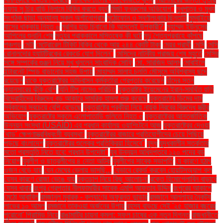
দফায় সু চির বাড়ি নিলামে বিক্রি করতে ব্যর্থ
মির্জা ফখরুলের অভিযোগ"
মুখপাত্র ও মুখ্য
সংগঠক ছাড়া অন্যান্য সকল অর্গানোগ্রাম
মুঠোফোন ও স্বর্ণালংকার ছিনতাই
মুম্বাইয়ে
বাসের ধাক্কায় নিহত ৬
মুরগির হাড় চিবানো কি আসলেই উপকারী?'
মুহাম্মদ ইউনূসের
আপিলের শুনানি শেষ
মৃত্যুর প্রাক্কালে মস্তিষ্কে কী ঘটে
মৃদু শৈত্যপ্রবাহে কাঁপছে
পঞ্চগড়
মেটা
মেট্রোরেল টিকিট বিক্রি থেকে আয় ২৪৪ কোটি টাকা
মেয়র প্রার্থী
মেসি
মেসি
রোনালদোর হ্যাটট্রিকের রেকর্ডে যোগ দিলেন"
মেসিদের নাটকীয় পরাজয় শেষ মুহূর্তে
মেসির
সঙ্গে সম্পর্কের গুঞ্জন নিয়ে মুখ খুললেন সাংবাদিক সোফি
মো. সারজিদ আলম
মোবাইলে
ইন্টারনেট স্পিড বাড়ানোর সহজ উপায়
মোহাম্মদ সালাহ চলতি মৌসুমে অবিশ্বাস্য ছন্দে
রয়েছেন
যাকে যুক্তরাষ্ট্রের অভিবাসন কর্মকর্তারা গ্রেপ্তার করেছেন
যাঁদের স্তন
ক্যানসারের ঝুঁকি বেশি
যিনি টিপু নামেও পরিচিত
যুক্তরাষ্ট্র ইয়েমেনের ইরান-সমর্থিত হুতি
বিদ্রোহীদের বিরুদ্ধে বড় আকারে সামরিক হামলা শুরু করেছে
যুক্তরাষ্ট্রে ডিমের দাম
সর্বকালের সবচেয়ে বেশি বেড়েছে
যুক্তরাষ্ট্রে পরকীয়া নিয়ে নায়ক নিরবের বিরুদ্ধে স্ত্রীর
অভিযোগ
যুক্তরাষ্ট্রে স্কুলে এলোপাতাড়ি গুলিতে নিহত ৩
যুক্তরাষ্ট্রের আন্তর্জাতিক
উন্নয়ন সংস্থা (USAID) এর প্রধান কার্যালয় ওয়াশিংটনে আজ
যুক্তরাষ্ট্রের দেওয়া
'থাড' ক্ষেপণাস্ত্রবিধ্বংসী ব্যবস্থা:
যুক্তরাষ্ট্রের বাজারে প্রতিযোগীদের চেয়ে পিছিয়ে
পড়ছে বাংলাদেশ
যুক্তরাষ্ট্রের শুল্কের প্রতিক্রিয়া হিসেবে"
যুদ্ধ
যুদ্ধকালীন সতর্কতার
মতো প্রস্তুতি নিতে হবে: প্রধান উপদেষ্টা"
যুব উন্নয়ন অধিদপ্তরে ১২০ পদের বড়
নিয়োগ
যুবলীগ ও ছাত্রলীগের ৪ নেতা আটক
যুবলীগের সাবেক সভাপতি
যে কারণে হঠাৎ
ওজন বেড়ে যায়
যেন মেঘের ভেলায় ভাসছি...
যেভাবে রেকর্ড করবেন হোয়াটসঅ্যাপ কল
যেসব কারণে রোজা ভেঙে যায়
রক্তচাপ নিয়ে কিছু আলোচনা
রক্তে হিমোগ্লোবিন বাড়াবে
যেসব খাবার
রংপুর গ্রেপ্তার নীলফামারীর সাবেক এমপি আফতাব উদ্দিন
রংপুরের আকাশে
মেঠো আবাবিল
রমজানুল মুবারক - কল্যাণের অফুরন্ত ভান্ডার
রমজানে আল্লাহর নৈকট্য
লাভের ১০ আমল
রমজানে তাকওয়া অর্জনের উপায়
রহস্য বাড়ছে সেই '২৫ হাজার বছরের
পুরোনো' পিরামিড নিয়ে
রাঙামাটির চায়না কমলা: সফল চাষের এক নতুন দিগন্ত
রাজধানীতে