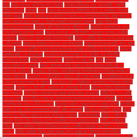
হার্ভে
ব্র্যাক ব্যাংকে অফিসার পদে নিয়োগ
ভাইরাল ভিডিওর সেই ‘রহস্যময়ী’ তরুণীর
পরিচয় মিলেছে
ভাইরাস
ভারত
ভারত বাংলাদেশের পরিস্থিতি নিয়ে যে অযাচিত উদ্বেগ
প্রকাশ করছে
ভারত ম্যাচের জন্য বাংলাদেশ দলের ২৪ সদস্যের তালিকা: কারা আছেন?
ভারত সফরের দলে হামজা ও ইতালি প্রবাসী ফাহমেদুল ইসলাম
ভারত সীমান্তে
বিএসএফের ধরপাকড়
ভারতীয় রুপি ইতিহাসের সর্বনিম্ন দরে
ভারতীয় সংস্থাগুলো যেসব
পণ্য রাশিয়ায় রপ্তানি করছে
ভারতে কংগ্রেস নেত্রী হিমানী নারওয়াল হত্যায় প্রেমিক
গ্রেফতার
ভারতে চালু হতে যাচ্ছে উড়ন্ত ট্যাক্সি
ভারতে হোলির আগে ঢেকে দেওয়া হচ্ছে
১০টি মসজিদ
ভারতের অযাচিত উদ্বেগ এবং দ্বিচারিতা
ভারতের চালের রপ্তানি মূল্য হ্রাস
পেয়েছে
ভারতের জাতীয় পতাকা পায়ে মাড়ানোর ভাইরাল ছবি নিয়ে যা জানা গেল
ভারতের
পররাষ্ট্রমন্ত্রী এস জয়শঙ্কর
ভালোবাসা দিবসে যমুনায় পড়ে নিখোঁজ চার শিক্ষার্থীর
তিনজনকে উদ্ধার
ভিটামিন ই-এর গুরুত্ব
ভিটামিন বি কমপ্লেক্স
ভ্যাট
মঙ্গলবার
এইচএসসির ফল প্রকাশ
মদ্যপ অবস্থায় গাড়ি চালাতে গিয়ে আটকের ভিডিওটি ড.
ইউনূসের মেয়ের নয়
মধ্যরাতে বিক্ষোভ: জাহাঙ্গীরনগর বিশ্ববিদ্যালয়ে শিবিরের প্রকাশ্যে
আসার প্রতিবাদ
মনোযোগ ও স্মৃতিশক্তি বাড়াতে ৯টি সহজ ব্যায়াম
ময়েশ্চারাইজার মেখেও
ত্বক শুষ্ক হলে দ্রুত যা করবেন
মরে যেতে চাই’: ইসরায়েলি আগ্রাসনে শিশুদের মানসিক
দুরবস্থা
মহাকাশে ৯ মাস বন্দী: সবচেয়ে বড় চ্যালেঞ্জ কী ছিল
মহানগর পুলিশ কমিশনারের
ক্ষমা প্রার্থনা"
মাইগ্রেনে আক্রান্তরা রোজা রাখার সময় যা করবেন
মাটির নিচে ৮৬ কেজি
ওজনের আলু
মাঠে লুটিয়ে পড়ার পর হাসপাতালে মৃত্যুর সঙ্গে লড়ছেন ফুটবলার
মাঠে সংঘর্ষ
ব্যানক্রফটের নাক ও কাঁধ ভেঙেছে
মাতৃমৃত্যু হ্রাসে কেয়ার মডেল সেবার ভূমিকা
মাধ্যমিক.
মানচিত্র এবং তথ্য সংশোধনের বিষয়টি খুবই গুরুত্বপূর্ণ
মানুষের ভোগান্তি চরমে"
মায়ের
অসুস্থতা: মির্জা ফখরুলের মেয়ে স্মৃতিচারণ করলেন
মার্ক জাকারবার্গ
মার্কিন প্রেসিডেন্ট
ডোনাল্ড ট্রাম্প যদি ভারতের পণ্যে সমপরিমাণ শুল্ক আরোপ করেন
মার্কিন প্রেসিডেন্ট
নির্বাচন
মার্কিন রাষ্ট্রদূত স্টিভ উইটকফের মধ্যে অনুষ্ঠিত বৈঠকের পর ট্রাম্প এ মন্তব্য
করেন।
মার্কিন সামরিক বিমান আজ বুধবার দুপুরে পাঞ্জাবের অমৃতসর আন্তর্জাতিক
বিমানবন্দরে অবতরণ করেছে
মিনিকেট চালের দাম কেজিতে বৃদ্ধি
মিয়ানমারের জান্তা তৃতীয়