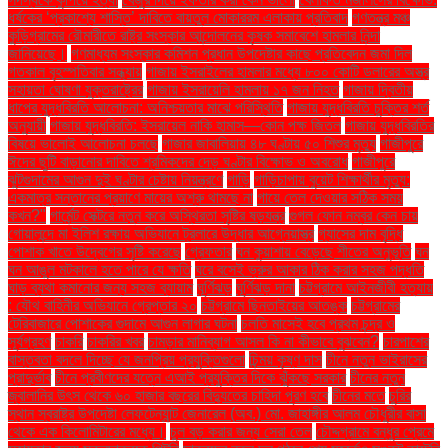
ধর্ষকের ‘প্রকাশ্যে শাস্তি’ দাবিতে বায়তুল মোকাররম এলাকায় প্রতিবাদ
গণতন্ত্র মঞ্চ
কুড়িগ্রামের রৌমারীতে রাষ্ট্র সংস্কার আন্দোলনের কৃষক সমাবেশে হামলার নিন্দা
জানিয়েছে।
গণমাধ্যম সংস্কার কমিশন প্রধান উপদেষ্টার কাছে প্রতিবেদন জমা দিল
গতকাল বৃহস্পতিবার সন্ধ্যায়
গাজায় ইসরাইলের হামলার মধ্যে ৮০০ কোটি ডলারের অস্ত্র
সহায়তা ঘোষণা যুক্তরাষ্ট্রের
গাজায় ইসরায়েলি হামলায় ১৭ জন নিহত
গাজায় দ্বিতীয়
ধাপের যুদ্ধবিরতি আলোচনা: অনিশ্চয়তার মাঝে পরিস্থিতি
গাজায় যুদ্ধবিরতি চুক্তির শর্ত
অনুযায়ী
গাজায় যুদ্ধবিরতি: ইসরায়েল নাকি হামাস—কোন পক্ষ জিতল
গাজায় যুদ্ধবিরতির
বিষয়ে ভালোই আলোচনা চলছে
গাজার জাবালিয়ায় ৪৮ ঘণ্টায় ৫০ শিশুর মৃত্যু
গাজীপুরে
ঈদের ছুটি বাড়ানোর দাবিতে শ্রমিকদের দেড় ঘণ্টার বিক্ষোভ ও অবরোধ
গাজীপুরে
ঝুটগুদামের আগুন দুই ঘণ্টার চেষ্টায় নিয়ন্ত্রণে
গাড়ি
গাড়িচাপায় বুয়েট শিক্ষার্থীর মৃত্যু:
একমাত্র সন্তানের প্রয়াণে মায়ের অশ্রু থামছে না
গায়ে তেল দেওয়ার সঠিক সময়
কখন?"
গার্মেন্ট সেক্টরে নতুন করে অস্থিরতা সৃষ্টির ষড়যন্ত্র
গুগল ফোন নম্বর কেন চায়
গোয়ালন্দে মা ইলিশ রক্ষায় অভিযানে ট্রলারে উদ্ধার আগ্নেয়াস্ত্র
গ্যাসের দাম বৃদ্ধি
পোশাক খাতে উদ্বেগের সৃষ্টি করেছে
গ্রেফতার
ঘন কুয়াশায় বেড়েছে শীতের অনুভূতি
ঘন
ঘন আঙুল মটকালে হতে পারে যে ক্ষতি
ঘরে বসেই ভ্রুর আকার ঠিক করার সহজ পদ্ধতি
ঘাড় ব্যথা কমানোর জন্য সহজ ব্যায়াম
ঘূর্ণিঝড়
ঘূর্ণিঝড় দানা
চট্টগ্রামে আইনজীবী হত্যায়
: যৌথ বাহিনীর অভিযানে গ্রেপ্তার ২০
চট্টগ্রামে ছিনতাইয়ের আতঙ্ক
চট্টগ্রামের
টেরিবাজারে পোশাকের গুদামে আগুন লাগার ঘটনা
চলতি মাসেই হবে প্রথম চন্দ্র ও
সূর্যগ্রহণ
চাকরি
চাকরির খবর
চামড়ার মানিব্যাগ আসল কি না কীভাবে বুঝবেন?
চারপাশের
বাস্তবতা বদলে দিচ্ছে যে জনপ্রিয় প্রযুক্তিগুলো
চিন্ময় কৃষ্ণ দাস
চীনে নতুন ভাইরাসের
প্রাদুর্ভাব
চীনে প্রবীণদের যত্নে এআই প্রযুক্তির দিকে ঝুঁকছে সরকার
চীনের নতুন
জ্বালানির উৎস থেকে ৬০ হাজার বছরের বিদ্যুতের চাহিদা পূরণ হবে
চীনের মতে
চুরির
স্থান স্বরাষ্ট্র উপদেষ্টা লেফটেন্যান্ট জেনারেল (অব.) মো. জাহাঙ্গীর আলম চৌধুরীর বাসা
থেকে এক কিলোমিটারের মধ্যে।
চুল বড় করার জন্য সেরা তেল
চৌদ্দগ্রামে বন্ধুর প্রেমে