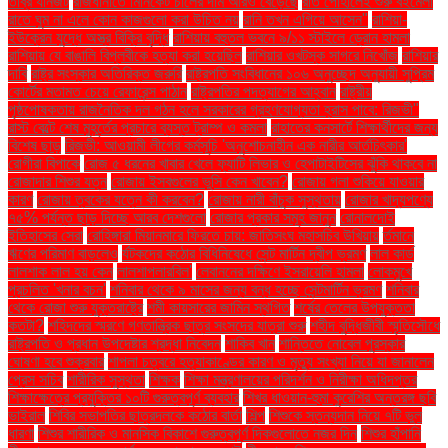
তীব্র যানজট
রাজধানীতে মিনিকেট চালের দাম আরও বেড়েছে
রাত পোহালেই শুরু বইমেলা
রাতে ঘুম না এলে কোন কাজগুলো করা উচিত নয়
রানি তখন এগিয়ে আসেন"
রাশিয়া-
ইউক্রেন যুদ্ধে অস্ত্র বিক্রি বৃদ্ধি
রাশিয়ায় বহুতল ভবনে ৯/১১ স্টাইলে ড্রোন হামলা
রাশিয়ায় যে বাঙালি বিপ্লবীকে হত্যা করা হয়েছিল
রাশিয়ার ওখটস্ক সাগরে নিখোঁজ
রাশিয়ার
দাবি
রাষ্ট্র সংস্কার অতিরিক্ত জরুরি
রাষ্ট্রপতি সংবিধানের ১০৬ অনুচ্ছেদ অনুযায়ী সুপ্রিম
কোর্টের মতামত চেয়ে রেফারেন্স পাঠান
রাষ্ট্রপতির পদত্যাগের আহ্বান
রাষ্ট্রীয়
পৃষ্ঠপোষকতায় রাজনৈতিক দল গঠন হলে সরকারের গ্রহণযোগ্যতা হ্রাস পাবে: রিজভী"
রাস্ট বেল্টে শেষ মুহূর্তের প্রচারে ব্যস্ত ট্রাম্প ও কমলা
রাহাতের কনসার্টে শিক্ষার্থীদের জন্য
বিশেষ ছাড়
রিজভী: আওয়ামী লীগের কর্মসূচি 'অনুশোচনাহীন এক নারীর আর্তচিৎকার'
রোগীরা বিপাকে
রোজ ৫ ধরনের খাবার খেলে ফ্যাটি লিভার ও হেপাটাইটিসের ঝুঁকি থাকবে না
রোজাদার শিশুর যত্ন
রোজায় ইসবগুলের ভুসি কেন খাবেন?
রোজায় গলা শুকিয়ে যাওয়ার
কারণ
রোজায় ত্বকের যত্নে কী করবেন?
রোজায় নারী বাঁচুক সুস্থতায়
রোজার খাদ্যপণ্যে
৭৫% পর্যন্ত ছাড় দিচ্ছে আরব দেশগুলো
রোজার প্রকার সমূহ জানুন
রোনালদোই
ইতিহাসের সেরা
রোহিঙ্গারা মিয়ানমারে ফিরতে চায়: জাতিসংঘ মহাসচিব উখিয়ায়
র্তমানে
ঋণের পরিমাণ বাড়লেও
র্যটকদের কঠোর বিধিনিষেধে সেন্ট মার্টিন দ্বীপ ভ্রমণ
লাল কার্ড
লালশাক লাল হয় কেন
লালশাপলারবিল'
লেবাননের দক্ষিণে ইসরায়েলি হামলা
লোকমুখে
প্রচলিত 'খনার বচন'
শনিবার থেকে ৯ মাসের জন্য বন্ধ হচ্ছে সেন্টমার্টিন ভ্রমণ
শনিবার
থেকে রোজা শুরু যুক্তরাষ্ট্রে
শমী কায়সারের জামিন স্থগিত
শর্ষের তেলের উপযুক্ততা
কতটা?
শহিদদের স্মরণে গণতান্ত্রিক ছাত্র সংসদের যাত্রা শুরু
শহীদ বুদ্ধিজীবী স্মৃতিসৌধে
রাষ্ট্রপতি ও প্রধান উপদেষ্টার শ্রদ্ধা নিবেদন
শাকিব খান
শান্তিতে নোবেল পুরস্কার
ঘোষণা হবে শুক্রবার
শাপলা চত্বরে হত্যাকাণ্ডের কারণ ও মৃত্যু সংখ্যা নিয়ে যা জানালেন
প্রেস সচিব
শারীরিক সুস্থতা
শিক্ষক
শিক্ষা মন্ত্রণালয়ের পরিদর্শন ও নিরীক্ষা অধিদপ্তর
শিক্ষাক্ষেত্রে প্রযুক্তির ১০টি গুরুত্বপূর্ণ ব্যবহার
শিখর ধাওয়ান-হুমা কুরেশির অন্তরঙ্গ ছবি
ভাইরাল
শিবির সভাপতির ছাত্রদলকে কঠোর বার্তা
শিল্প
শিশুকে স্তন্যদান নিয়ে ৭টি ভুল
ধারণা
শিশুর শারীরিক ও মানসিক বিকাশে গুরুত্বপূর্ণ দিকগুলোতে নজর দিন
শিশুর হাঁপানি