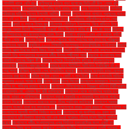
গোলটাই থাকে বেশি মনে
ফেইসবুকে ছড়িয়ে পড়া যশোরের ভিডিওটি ছিল ‘যেমন খুশি
তেমন সাজো’
ফেব্রুয়ারিতে বিএনপির মাঠে নামার ঘোষণা
ফের উত্তাল সিরিয়া
ফেলানীর
পরিবারের দায়িত্ব নিলেন উপদেষ্টা আসিফ
ফেসবুক
ফ্যাশনে তাক লাগাতে পুরুষদের মানতে
হবে এই ১০ টিপস
ফ্রিদা এবং তার ব্যথার চিত্র
ফ্লোরিডায় নারীশক্তির মধ্যে সেরা
জায়েদ
ফ্ল্যাট ও ব্যাংক হিসাব জব্দ
বইমেলায় তৌহিদুল ইসলামের ‘বিয়ে বাড়িতে ইয়ে’
বছরের প্রথম দিনেই ‘স্বৈরাচারী অঞ্জনা’ নিয়ে ফিরছেন মনির খান
বন্ধ বহু সড়ক
বরিশালে
চ্যাম্পিয়নদের বরণ জনসমুদ্রের আনন্দ উৎসব
বর্তমানে বায়ুদূষণ এমন এক ভয়াবহ পর্যায়ে
পৌঁছে গেছে যে
বললেন ট্রাম্প
বস্ত্র ও পোশাক খাতে গ্যাসের দাম বাড়ানোর পরিকল্পনা
স্থগিতের আহ্বান
বাকৃবিতে ১২০০ শিক্ষার্থীর অংশগ্রহণে ছাত্রশিবিরের গণইফতার
বাঙালি
জাতির আত্মগৌরবের মহান বিজয় দিবস আজ
বাঙালি নারীর পোশাক এবং ফ্যাশন সচেতনতা
বাঙালি হিন্দু সম্প্রদায়ের অন্যতম ধর্মীয় উৎসব লক্ষ্মীপূজা আজ
বাচ্চাকে খাওয়ানোর সময়
মোবাইল ফোনের বিকল্প কী?
বাজারে এসেছে গিগাবাইটের কৃত্রিম বুদ্ধিমত্তাযুক্ত
মাদারবোর্ড
বাজারে খেজুরের দাম ১
বাজারে নতুন স্টাইলিশ স্মার্টফোন ইনফিনিক্স হট ৫০
প্রো প্লাস
বাণিজ্য উপদেষ্টা শেখ বশিরউদ্দীন বলেছেন
বাবা-মায়ের অনুমতি ছাড়া ফেসবুক
ব্যবহার করা যাবে না
বার্ষিক সর্বোচ্চ বেতন ১ কোটি ৭ লাখ টাকা"
বাংলা একাডেমি সাহিত্য
পুরস্কার ২০২৪ পাচ্ছেন যাঁরা
বাংলা নিউজ
বাংলা সিনেমা
বাংলাদেশ জামায়াতে ইসলামের
আমির ডা. শফিকুর রহমান বলেছেন
বাংলাদেশ টেলিযোগাযোগ নিয়ন্ত্রণ কমিশন (বিটিআরসি)
চেয়ারম্যান মো. এমদাদ উল বারী জানিয়েছেন
বাংলাদেশ থেকে গার্মেন্টসের অর্ডার চলে
যাচ্ছে ভারত ও পাকিস্তানে
বাংলাদেশ ব্যাংক সরকারি ও বেসরকারি সব ব্যাংক শাখাকে
নির্দেশ দিয়েছে
বাংলাদেশ ভারতের কাছে তীব্র প্রতিবাদ জানিয়েছে
বাংলাদেশ সরকার
তারল্য সংকটে থাকা ছয় ব্যাংককে ২২
বাংলাদেশকে কারও ‘চোখ রাঙানো’ গ্রহণযোগ্য নয়
বাংলাদেশে আগামী জাতীয় নির্বাচন কবে হবে
বাংলাদেশে খুব জনপ্রিয় ৩০ রকম ভর্তা
বাংলাদেশে দুটি বিখ্যাত মানুষের নাম এক হওয়া সত্ত্বেও তাঁদের মধ্যে কিছুটা পার্থক্য
রয়েছে
বাংলাদেশে ধর্মীয় সংখ্যালঘুদের ওপর নির্যাতন যুক্তরাষ্ট্রের জন্য একটি বড়
উদ্বেগের বিষয় বলে মন্তব্য করেছেন দেশটির জাতীয় গোয়েন্দাপ্রধান তুলসী গ্যাবার্ড।