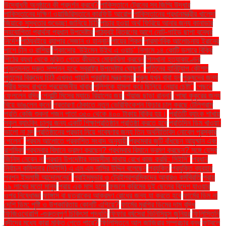
উদ্বোধনী অনুষ্ঠানে কী প্রদর্শন করবে?
পাকিস্তানে ট্রেনের সব জিম্মি উদ্ধার
পাকিস্তানের দক্ষিণ ওয়াজিরিস্তানে কারফিউ আরোপ
পাকিস্তানের প্রধানমন্ত্রীর খালেদা
জিয়াকে সুস্থতার শুভেচ্ছা জানিয়ে চিঠি
পাচার হওয়া অর্থ ফিরিয়ে আনার জন্য কানাডার
সহযোগিতা প্রার্থনা প্রধান উপদেষ্টার
পাঠ্যবই বিতরণের আগে নোট-গাইড ছাপা বন্ধের
নির্দেশ
পাঠ্যবইয়ে র‍্যাপার সেজান ও হান্নান
পায়ের শিকল
পারমাণবিক আলোচনায় ইরানের
পাশে চীন ও রাশিয়া
পিকাসোর ‘উইমেন উইথ এ ওয়াচ’ নিলামে ১৪ কোটি ডলারে বিক্রি
পিঠের ব্যথা থেকে মুক্তি পেতে কীভাবে মোকাবিলা করবেন
পিলখানা হত্যাকাণ্ডের
পুনঃতদন্ত দ্রুত সম্পন্ন হবে: স্বরাষ্ট্র উপদেষ্টার ঘোষণা"
পুতিনের হানিট্র্যাপ কৌশল
পুতুলের বিরুদ্ধে চিঠি এখনও পায়নি পররাষ্ট্র মন্ত্রণালয়
পুরুষ যখন বাবা হন
পুরুষদের জন্য
শরীর সুস্থ রাখতে প্রয়োজনীয় খাবার
পুলিশকে হামলা করে ছিনিয়ে নেয়ার চেষ্টা"
পেছনে
ফেললেন রদ্রি
পেনাল্টি মিসের ম্যাচে রিয়ালের জয়
পেঁয়াজ ছাড়া রান্না!
পোষা কুকুরের জন্য
বিয়ে ভাঙলেন কনে!
প্রতারণা ঠেকাতে নতুন ভেরিফিকেশন ফিচার চালু করছে টেলিগ্রাম
প্রতি কেজি শুকনা শজন পাতা ৩৫০ থেকে ৪০০ টাকায় বিক্রি হয়।
প্রতিটি ব্যাংক শাখায়
স্কুল ব্যাংকিং চালুর জন্য একটি শিক্ষাপ্রতিষ্ঠান প্রতিষ্ঠা করতে হবে
প্রতিদিন ডিম খাওয়া:
ভালো না মন্দ
প্রতিষ্ঠানের প্রভাব নিয়ে গবেষণার জন্য তিন অর্থনীতিবিদ নোবেল পুরস্কার
পেলেন"
প্রথম আলোতে প্রকাশিত সংবাদ অনুযায়ী
প্রথমবার জুটি বাঁধছেন আয়ুষ্মান এবং
রাশমিকা
প্রথমবার বিমানে ভ্রমণ করছেন? প্রথমবার বিমানে ভ্রমণ করছেন? সঙ্গে যেসব
জিনিস নেবেন না
প্রধান উপদেষ্টার সময়সীমা মাথায় রেখে কাজ করছি: সিইসি"
প্রধান
নির্বাচন কমিশনার (সিইসি) এ এম এম নাসির উদ্দিন বলেছেন
প্রযুক্তি
প্রযুক্তি ব্যবহার
প্রশ্ন ইসলামী আন্দোলনের"
প্রাইমমুভার ও ট্রেইলরশ্রমিকদের আবারও কর্মবিরতি
প্রায়
১৯ লাখের মতো মানুষ
প্রায় এক মাস হলো
ফজলে করিমের দুই ছেলের বিদেশ যাওয়ার
ওপর নিষেধাজ্ঞা
ফাঙ্গাস বা ছত্রাকের আক্রমণ রোধের জন্য যা করতে হবে
ফার্মের ডিম না
দেশি ডিম: পুষ্টি ও উপকারিতায় কোনটি এগিয়ে?
ফার্মের মুরগির ডিমের দাম বৃদ্ধি
ফিজিওথেরাপি -গুরুত্বপূর্ণ চিকিৎসা পদ্ধতি
ফিফার বর্ষসেরা ভিনিসিয়ুস জুনিয়র
ফিলিস্তিনি
বন্দীদের মধ্যে কারা মুক্তি পেতে পারে?
ফিলিস্তিনে আল জাজিরার সম্প্রচার বন্ধ
ফুটবলে