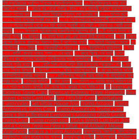
দীর্ঘ ক্যারিয়ারের সমাপ্তি টানলেন মাহমুদউল্লাহ রিয়াদ
১৯ বিশ্ববিদ্যালয়ে গুচ্ছ ভর্তি
বিজ্ঞপ্তি প্রকাশ
২ মার্চের পর থেকে গাজায় কোনও খাদ্য সামগ্রী প্রবেশ করতে পারেনি
২০০৮ সালের কথা
২০১১ সালে সিরিয়ায় গৃহযুদ্ধ শুরু হওয়ার পর
২০২১ সালের জুনে
২০২২ সালে ডলারের সংকট শুরু হলে
২০২৪ সালে সবচেয়ে প্রভাবশালী বাংলাদেশি কারা?
২০২৪ সালের জুলাই থেকে ১৯ মার্চ পর্যন্ত প্রবাসী আয় মোট ২ হাজার ৭৪ কোটি ডলার
হয়েছে
২০২৬ বিশ্বকাপ আয়োজনের গুরুদায়িত্ব ট্রাম্পের কাঁধে
২৮টি গুলিতে নিহত হন
ইন্দিরা গান্ধী
২৯ জানুয়ারি
২৯ বস্তা টাকা এবং এক বস্তা চিঠি পাওয়া গেছে
৩ মার্চ
৩ মার্চে
খালেদা জিয়াকে খালাসের বিরুদ্ধে লিভ টু আপিলের শুনানি
৩০ মিনিটে নিয়ন্ত্রণে আসে"
৩০
সেপ্টেম্বর
৩০০ টাকা!
৩৩ হামলাকারীসহ নিহত ৫৮
৩৬৯ ফিলিস্তিনি কারামুক্ত"
৪ দিনে
৮০০ কোটি! কোথায় থামবে 'পুষ্পা ২' এর আয়?
৪১ বছরে বিচার শেষ হয়নি
৪৩তম
বিসিএস বাদ পড়াদের আবেদন পুনর্বিবেচনার সভা বৃহস্পতিবার
৫ টাকা বেশি
৫ শতাংশই
থাকবে পূর্বের মতো"
৫০০ কোটি টাকা দেবে: নতুন টাকা ছাপানোর প্রয়োজন নেই
৬ মার্চ
৬৭৫ টাকায় আমদানি
৭ আগস্ট ২০০৫: মেসির অভিষেকের দিন
৭ বছরের শিশুকে আইটি
কোম্পানিতে চাকরির প্রস্তাব
৭৩০ কোটি টাকার ‘প্রবাসী আয় নাটক’ কি কালোটাকা সাদা
করার জন্য?
৮ চক্রের জড়িত"
৮ জন আহত
৮.৬ শতাংশ ১৮ মাসের মধ্যে নির্বাচন চান
৮.৭ শতাংশ জনগণ আগামী দুই থেকে তিন বছরের মধ্যে নির্বাচন চান
AI
American
Express Travel Card
American Express Travel Rewards
Best
Travel Credit Card USA
Buy TRUMP Coin
CuteBabies
FunnyVideo
Get White House Tour
Trump Account
Trump
Account vs Trump Coin:
Trump Account vs Trump Coin:
Here's the Difference Everyone's Googling (2026 Guide)
Trump Coin
Trump crypto coin
USA's World Cup Run Just
Got a Crypto Twist — Here's What That Actually Means
ViralShorts
what is a Trump Account
অক্সফোর্ডের বিজ্ঞানীরা টেলিপোর্টেশন
প্রযুক্তিতে অর্জন করেছেন বড় সাফল্য
অগ্রযাত্রার যাত্রীরা
অটোমোবাইল
অতিরিক্ত চা