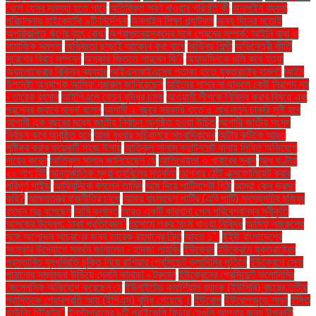
খেলে যেসব সমস্যা হতে পারে
অতিরিক্ত লবণ খাওয়ার পরিণতি কী
অনলাইন ব্যবসা
পরিচালনায় হাইকোর্টের ৯টি নির্দেশনা
অনলাইন শিক্ষা প্ল্যাটফর্ম
অন্য দিনের মতোই
অপরিকল্পিত ঋণের বৃহৎ বোঝা
অপ্রাপ্তবয়স্কদের সঙ্গে প্রেমের সম্পর্ক: আইনি বাধা ও
সামাজিক সমস্যা
অভিজ্ঞতা ছাড়াই আবেদন করা যাবে
অভিনয় শিল্পী
অভিনেত্রী কীর্তি
সুরেশের বিবাহ সম্পন্ন
অস্কার জিততে পারবেন কি?
অ্যাডমিনকে গুলি করে হত্যা
অ্যালোভেরার বিভিন্ন ব্যবহার
আইএসআইএসের পতাকা হাতে যুক্তরাষ্ট্রে হামলা!
আইন
উপদেষ্টা অধ্যাপক আসিফ নজরুল জানিয়েছেন
আইনের শাসন না থাকলে কেউ নিরাপদ নয়
- তারেক রহমান
আইপিএলে বেতন বৃদ্ধির চমক
আওয়ামী লীগকে নিষিদ্ধ করার বিষয়ে এক
প্রশ্নের জবাবে মান্না বলেন
আগামী ২ বছরে সরকারি খাতে ৫ লাখ নতুন চাকরি সৃষ্টি হবে
আগামী এক বছরের মধ্যে জাতীয় নির্বাচন অনুষ্ঠিত হওয়া উচিত
আগামী জাতীয় সংসদ
নির্বাচন কবে অনুষ্ঠিত হবে
আজ বুধবার সচিবালয়ে সাংবাদিকদের
আটার রুটিকে আরও
পুষ্টিকর করার কয়েকটি সহজ উপায়
আতিকুল সালাম ক্যান্টনমেন্ট থানায় লিখিত অভিযোগ
দায়ের করেন
আতিকুল সালাম জানিয়েছেন যে
আতিথেয়তা ও খাবারের স্বাদ
আধ ঘণ্টায়
২০ লাখ হিট
আন্তর্জাতিক মুদ্রা তহবিলের সতর্কতা
আপনার ঠোঁট এক্সফোলিয়েট করার
পরিপূর্ণ গাইড
আফ্রিদিকে বললেন তামিম
আম দিয়ে পাটিসাপটা পিঠা
আমরা কেন ভ্রমণ
করি?
আমলাতন্ত্র রাজনীতির চাপে
আমার বাংলাদেশ পার্টির (এবি পার্টি) সদস্যসচিব মজিবুর
রহমান মঞ্জু বলেছেন
আমি ক্লান্ত
আরও একটি কারখানা পেল পরিবেশবান্ধব স্বীকৃতি
আসকের উদ্বেগ: ঢাকা প্রতিবেদন"
আসামে গরুর মাংস খাওয়া নিষিদ্ধ
আসিফ নজরুলের
সঙ্গে অশোভন আচরণের জন্য তারেক রহমানের নিন্দা
আহত ১".
ইইউ বাংলাদেশের
সংস্কার উদ্যোগে সমর্থন জানালেন - হাদজা লাহবিব
ইউক্রেন
ইউক্রেনে যুক্তরাষ্ট্রের
প্রস্তাবিত যুদ্ধবিরতি চুক্তি নিয়ে রাশিয়ার প্রেসিডেন্ট ভ্লাদিমির পুতিনে
ইউক্রেনে সেনা
পাঠানোর সম্ভাবনা উড়িয়ে দেননি কানাডা - ট্রুডো
ইউক্রেনের প্রেসিডেন্ট ভলোদিমির
জেলেনস্কি অভিযোগ করেছেন যে
ইউনাইটেড কমার্শিয়াল ব্যাংক (ইউসিবি) বছরের তৃতীয়
প্রান্তিকে শেয়ারপ্রতি আয় (ইপিএস) বৃদ্ধি পেয়েছে।
ইউরোপ
ইউরোপজুড়ে সাড়া
ইঙ্গিত
ডাউনিং স্ট্রিটের"
ইনস্টাগ্রামের ৬টি প্রাইভেসি ফিচার যেগুলি আপনার জন্য উপকারী