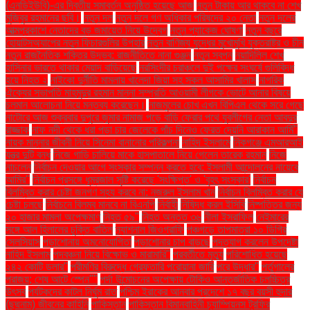
(এনডিইউবি)-এর দ্বিতীয় সমাবর্তন অনুষ্ঠিত হয়েছে আজ
নতুন টাকায় আর থাকবে না শেখ
মুজিবুর রহমানের ছবি।
নতুন দল
নতুন দলে গণ অধিকার পরিষদের ২০ নেতা
নতুন দলের
আত্মপ্রকাশে নেতাদের বড় জমায়েত নিয়ে উদ্বেগ
নতুন প্যাকেজ ঘোষণা
নতুন বছরে
হোয়াটসঅ্যাপের নতুন ফিচারগুলির উপহার
নতুন বাণিজ্য যুদ্ধের মুখোমুখি যুক্তরাষ্ট্র ও চীন
নতুন রাজনৈতিক শক্তির উদ্ভব: রাজনীতিতে নানা গুঞ্জন
নতুন স্বপ্ন
নয়াদিল্লি শেখ
হাসিনার ভারতে থাকার মেয়াদ বাড়িয়েছে
নরসিংদীর চরাঞ্চলে দুই পক্ষের সংঘর্ষে গুলিবিদ্ধ
হয়ে নিহত ২
নাইকো দুর্নীতি মামলায় খালেদা জিয়া সহ সকল আসামির খালাস
নাগরিক
ঐক্যের সভাপতি মাহমুদুর রহমান মান্না সম্প্রতি আওয়ামী লীগকে ভোটে আনার বিষয়ে
চলমান আলোচনা নিয়ে মন্তব্য করেছেন।
নাজমুলের চোখ এখন বিপিএল থেকে সরে গেছে
নাটোরে আজ শুক্রবার দুপুরে জুমার নামাজ পড়ে বাড়ি ফেরার পথে যুবলীগের নেতা আবদুর
রাজ্জাক
নাফ নদী থেকে ধরা পড়া চার জেলেকে পাঁচ দিনেও ফেরত দেয়নি আরাকান আর্মি"
নায়ক মান্নার জীবনী নিয়ে সিনেমা বানানোর পরিকল্পনা
নাহিদ ইসলামে
নিকগঞ্জে এমআরআই
যন্ত্র দুটি বন্ধ
নিজে গাড়ি চালিয়ে মাকে হাসপাতালে নিয়ে গেলেন তারেক রহমান
নিজে
নাচলেন
নির্বাচন দেওয়ার আগে সংস্কার সম্পন্ন করতে হবে: ইসলামী আন্দোলনের নায়েবে
আমির"
নির্বাচন প্রসঙ্গে ধূম্রজাল সৃষ্টি করেছে 'সংক্ষিপ্ত' ও 'বৃহৎ সংস্কার'
নির্বাচন
বিলম্বিত করার চেষ্টা জনগণ সহ্য করবে না: নজরুল ইসলাম খান
নির্বাচন বিলম্বিত করার যে
চেষ্টা চলছে
নির্বাচনে বিলম্ব মানবে না বিএনপি
নির্বাহী
নিষিদ্ধ করল ইসিবি
নিষ্পত্তির জন্য
২০ হাজার মামলা অপেক্ষমাণ
নিহত ৫৯"
নিহত অন্তত ৩৬
নীলা ইসরাফিল
নেইমারের
সঙ্গে আল হিলালের চুক্তি বাতিল
ন্যাশনাল জিওগ্রাফি
পঞ্চগড়ে তাপমাত্রা ১০ ডিগ্রি
সেলসিয়াস
পড়াশোনায় অমনোযোগিতা
পড়াশোনার চাপ বাড়ছে
পদত্যাগ করলেন উপদেষ্টা
নাহিদ ইসলাম
পদবঞ্চনা নিয়ে বিক্ষোভ ও মারামারি"
পরবর্তীতে মৃত্যু
পরিশোধিত হয়েছে
২৪২ কোটি ডলার"
পরীমণির বিরুদ্ধে গ্রেফতারি পরোয়ানা জারি
পরে উদ্ধার"
পর্তুগালের
পরাজয়; শেষ আটে স্পেন""
পর্দা উন্মোচনের অপেক্ষায় টোকিও আন্তর্জাতিক চলচ্চিত্র
উৎসব
পর্যটকদের কাটল নির্ঘুম রাত
পশ্চিম ইরাকের আনবার প্রদেশে ১৭ বছর বয়সী হুদার
(ছদ্মনাম) জীবনের কাহিনি
পাকিস্তান
পাকিস্তান বিমানবাহিনী চ্যাম্পিয়নস ট্রফির