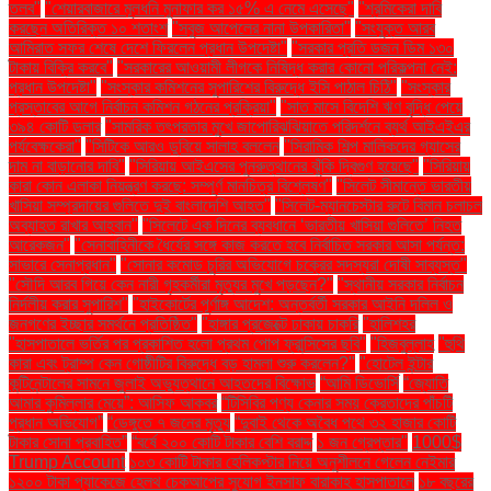
তলব"
"শেয়ারবাজারে মূলধনি মুনাফার কর ১৫% এ নেমে এসেছে"
"শ্রমিকেরা দাবি
করছেন অতিরিক্ত ১০ শতাংশ
"সবুজ আপেলের নানা উপকারিতা"
"সংযুক্ত আরব
আমিরাত সফর শেষে দেশে ফিরলেন প্রধান উপদেষ্টা"
"সরকার প্রতি ডজন ডিম ১৩০
টাকায় বিক্রি করবে"
"সরকারের আওয়ামী লীগকে নিষিদ্ধ করার কোনো পরিকল্পনা নেই:
প্রধান উপদেষ্টা"
"সংস্কার কমিশনের সুপারিশের বিরুদ্ধে ইসি পাঠাল চিঠি"
"সংস্কার
প্রস্তাবের আগে নির্বাচন কমিশন গঠনের প্রক্রিয়া"
"সাত মাসে বিদেশি ঋণ বৃদ্ধি পেয়ে
৩৯৪ কোটি ডলার
"সামরিক তৎপরতার মুখে জাপোরিঝঝিয়াতে পরিদর্শনে ব্যর্থ আইএইএর
পর্যবেক্ষকেরা"
"সিটিকে আরও ডুবিয়ে সালাহ বললেন
"সিরামিক শিল্প মালিকদের গ্যাসের
দাম না বাড়ানোর দাবি"
"সিরিয়ায় আইএসের পুনরুত্থানের ঝুঁকি দ্বিগুণ হয়েছে"
"সিরিয়ায়
কারা কোন এলাকা নিয়ন্ত্রণ করছে: সম্পূর্ণ মানচিত্র বিশ্লেষণ"
"সিলেট সীমান্তে ভারতীয়
খাসিয়া সম্প্রদায়ের গুলিতে দুই বাংলাদেশি আহত"
"সিলেট-ম্যানচেস্টার রুটে বিমান চলাচল
অব্যাহত রাখার আহ্বান"
"সিলেটে এক দিনের ব্যবধানে ‘ভারতীয় খাসিয়া গু‌লিতে’ নিহত
আরেকজন"
"সেনাবাহিনীকে ধৈর্যের সঙ্গে কাজ করতে হবে নির্বাচিত সরকার আসা পর্যন্ত:
সাভারে সেনাপ্রধান"
"সোনার কমোড চুরির অভিযোগে চক্রের সদস্যরা দোষী সাব্যস্ত"
"সৌদি আরব গিয়ে কেন নারী গৃহকর্মীরা মৃত্যুর মুখে পড়ছেন?"
"স্থানীয় সরকার নির্বাচন
নির্দলীয় করার সুপারিশ"
"হাইকোর্টের পূর্ণাঙ্গ আদেশ: অন্তর্বর্তী সরকার আইনি দলিল ও
জনগণের ইচ্ছার সমর্থনে প্রতিষ্ঠিত"
"হাঙ্গার প্রজেক্টে ঢাকায় চাকরি
"হালিশহর
"হাসপাতালে ভর্তির পর প্রকাশিত হলো প্রথম পোপ ফ্রান্সিসের ছবি"
"হিজবুল্লাহ
"হুথি
কারা এবং ট্রাম্প কেন গোষ্ঠীটির বিরুদ্ধে বড় হামলা শুরু করলেন?"
"হোটেল ইন্টার
কন্টিনেন্টালের সামনে জুলাই অভ্যুত্থানে আহতদের বিক্ষোভ
“আমি ডিভোর্সি
“জ্যোতি
আমার কুমিল্লার মেয়ে”: আসিফ আকবর
“টিসিবির পণ্য কেনার সময় ক্রেতাদের পাঁচটি
প্রধান অভিযোগ”
“ডেঙ্গুতে ৭ জনের মৃত্যু
“দুবাই থেকে অবৈধ পথে ৩২ হাজার কোটি
টাকার সোনা প্রবাহিত”
“বর্ষে ২০০ কোটি টাকার বেশি বরাদ্দ
১ জন গ্রেপ্তার"
1000$
Trump Account
১০৩ কোটি টাকার হেলিকপ্টার নিয়ে অনুশীলনে গেলেন নেইমার
১২০০ টাকা প্যাকেজে হেলথ চেকআপের সুযোগ ইনসাফ বারাকাহ হাসপাতালে
১৮ বছরের