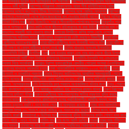
গত শুক্রবার ভয়েস অব আমেরিকার মূল প্রতিষ্ঠান
ট্রাম্পের নির্দেশে ভয়েস অব আমেরিকার
১৩০০ কর্মী ছুটিতে
ট্রাম্পের পরিকল্পনা মোকাবেলায় আরব শীর্ষ কূটনীতিকদের বৈঠক
ট্রাম্পের ভাষণে কংগ্রেসে তীব্র উত্তেজনা
ট্রাম্পের সঙ্গে মোদির ফোনালাপ
ট্রাম্পের
স্বাক্ষরে সেনাবাহিনী থেকে ট্রান্সজেন্ডারদের বাদ দেওয়ার নির্বাহী আদেশ
ট্রেনের অগ্রিম
টিকিট বিক্রি শুরু
ট্রেন্ডি ডিজাইনে 'সারা'র শীতকালীন পোশাকের সংগ্রহ
ঠাকুরগাঁও শহর
থেকে অপহৃত হন
ঠান্ডা-কাশি থেকে বাঁচতে বাইকারদের যা করা উচিত
ডলারের দাম না
বাড়লেও প্রবাসী আয় যেভাবে বাড়ছে
ডলারের বিপরীতে রুপির মূল্য নেমে এসেছে
ইতিহাসের সর্বনিম্ন স্তরে
ডাইনোসর পুনরুদ্ধারের চেষ্টা করছেন বিজ্ঞানীরা
ডায়াবেটিস
রোগীদের আতঙ্কের কারণ
ডায়াবেটিস রোগীদের জন্য উপকারী সজনে ডাঁটা
ডায়াবেটিসের
৪টি লক্ষণ যা কেবল নারীদের মধ্যে দেখা যায়
ডালিম খাওয়ার অসংখ্য উপকারিতা
ডিএসসিসি নির্বাচন
ডিপসিক
ডেঙ্গু
ডেঙ্গু হওয়ার কারণ এবং তার হাত থেকে বাঁচার উপায়
ডেভেলপমেন্ট পার্টি পেল নির্বাচন কমিশনের নিবন্ধন"
ডেসটিনি-ইভ্যালি সহ এমএলএম
ব্যবসা নিয়ে সতর্কবার্তা
ডোনাল্ড ট্রাম্প যুক্তরাষ্ট্রের কেন্দ্রীয় গোয়েন্দা সংস্থা (এফবিআই)
ড্রোনের মাধ্যমে নজরদারি চলছে
ঢাকা আন্তর্জাতিক ম্যারাথন-২০২৫ অনুষ্ঠিত
ঢাকায়
ছিনতাই ও ডাকাতির প্রবণতা
ঢাকায় নিযুক্ত জাতিসংঘের আবাসিক সমন্বয়কারী গোয়েন
লুইস বলেছেন
ঢাকায় হাঁটার গতি এখন গাড়ির চেয়েও বেশি''
ঢাকার পাইকারি বাজার'
ঢাকার
বাতাস ‘অস্বাস্থ্যকর’
ঢাবি উপাচার্যের দুঃখ প্রকাশ অনাকাঙ্ক্ষিত ঘটনার জন্য
তবুও শ্রোতা
হীন বাংলাদেশ বেতার”
তবে আমরাও পরাজিত হব: মাহমুদুর রহমান মান্না"
তরুণ ট্রাম্পের
চরিত্রে দুর্দান্ত স্ট্যান
তরুণ-তরুণীদের অঙ্গ-প্রত্যঙ্গের ক্ষতির প্রবণতা বৃদ্ধি করছে
অ্যালকোহল
তরুণদের নতুন রাজনৈতিক দলের প্রতিষ্ঠাকালীন কমিটির সদস্য সংখ্যা
এখনও চূড়ান্ত হয়নি। তবে জানা গেছে
তা অব্যাহত রয়েছে।
তাজা ফল আমদানিতে
সম্পূরক শুল্ক ৩০ শতাংশ থেকে কমিয়ে ২৫ শতাংশ করা হয়েছে
তাঁদের জন্য আগে
স্ক্রিনিং জরুরি
তাপমাত্রা ৯ ডিগ্রির ঘরে
তাপমাত্রা বৃদ্ধি উদ্ভিদের কার্বন শোষণ বন্ধ করে
দিতে পারে - নতুন গবেষণা
তামিল নাড়ু
তার জন্য আমি দুঃখিত'
তারকা
তারুণ্যের শক্তিতে
‘সব সম্ভব’
তাহসানের কারণেই রোজা ও তার প্রেমিকের ব্রেকআপ হয়েছিল
তিব্বতে