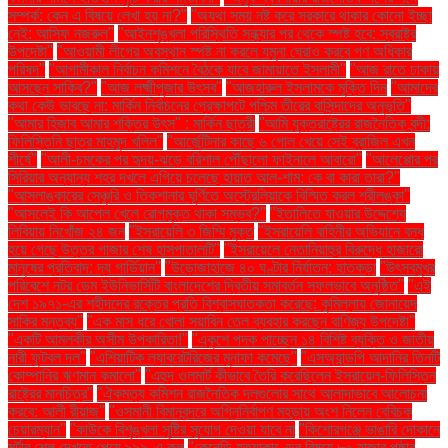
সম্পর্ক: কেন এ বিষয়ে লেখা হয় না?"
"অযথা সময় নষ্ট করে সরকারে থাকার কোনো ইচ্ছা
নেই: আসিফ নজরুল"
"আইনশৃঙ্খলা পরিস্থিতি সন্ধ্যার পর থেকে স্পষ্ট হবে: স্বরাষ্ট্র
উপদেষ্টা"
"আওয়ামী লীগের অবস্থান স্পষ্ট না করলে যমুনা ঘেরাও করবে গণ অধিকার
পরিষদ"
"আগামীকাল নির্বাচন কমিশনে বৈঠকে যাবে জামায়াতে ইসলামী"
"আজ রাতে ঢাকায়
আসছেন সাকিব?"
"আজ লক্ষ্মীপূজার উৎসব"
"আজহারুল ইসলামকে মুক্তি দিন
"আমাদের
কথা কেউ ভাবছে না: মার্কিন নির্বাচনের প্রেক্ষাপটে পশ্চিম তীরের বাসিন্দাদের অনুভূতি"
"আমার হিজাব আমার শক্তির উৎস" : মার্কিন ছাত্রী
"আমি যুক্তরাষ্ট্রের রাজনৈতিক বন্দী:
ফিলিস্তিনি ছাত্র মাহমুদ খলিল"
"আর্জেন্টিনার কাছে ৬ গোল খেয়ে সেই ব্রাজিল এখন
শীর্ষে"
"আলী-চমকের পর হৃদয়-ঝড়ে বরিশাল পৌঁছালো ফাইনালে আবারো"
"আলেপ্পোর পর
সিরিয়ার অন্যান্য শহর দখলে এগিয়ে চলেছে হায়াত আল-শাম: কে বা কারা তারা?"
"আসলাঙ্কারের সেঞ্চুরি ও তিকশানার ঘূর্ণিতে অস্ট্রেলিয়াকে বিস্মিত করল শ্রীলঙ্কা"
"আসলেই কি আপেল খেলে রোগমুক্ত থাকা সম্ভব?"
"ইতালিতে যাওয়ার উদ্দেশ্যে
লিবিয়ায় নিখোঁজ ২৪ জন
"ইসরায়েলি ৩ জিম্মি মুক্ত
"ইসরায়েলি বাহিনীর অভিযানে বন্ধ
হয়ে গেছে উত্তর গাজার শেষ হাসপাতালটি"
"ইসরায়েলে নেতানিয়াহুর বিরুদ্ধে হাজারো
মানুষের প্রতিবাদ: দ্য গার্ডিয়ান"
"উড়োজাহাজে ৪০ ঘণ্টার নির্যাতন: হাতকড়া
"উৎসবমুখর
পরিবেশে নটর ডেম ইউনিভার্সিটি বাংলাদেশের দ্বিতীয় সমাবর্তন সফলভাবে অনুষ্ঠিত"
"এই
দেশ ১৯৭১-এর শহীদদের রক্তের প্রতি বিশ্বাসঘাতকতা করেছে: কুমিল্লায় জোনায়েদ
সাকির মন্তব্য"
"এক মাস ধরে খোলা সয়াবিন তেল ব্যবহার করছেন বাণিজ্য উপদেষ্টা"
"একটি আমলকীর অসীম উপকারিতা!"
"একুশে পদক পাচ্ছেন ১৪ বিশিষ্ট ব্যক্তি ও জাতীয়
নারী ফুটবল দল"
"এশিয়াটিক ল্যাবরেটরিজের মুনাফা কমেছে"
"এসঅ্যান্ডপি আদানির তিনটি
কোম্পানির ঋণমান কমালো"
"এহুদ ওলমার্ট কীভাবে তৈরি করেছিলেন ইসরায়েল-ফিলিস্তিন
রাষ্ট্রের মানচিত্র"
"ঐকমত্য কমিশন রাজনৈতিক দলগুলোর সাথে আলাদাভাবে আলোচনা
করবে: আলী রীয়াজ"
"ওসমানী বিমানবন্দরে অগ্নিনির্বাপণ মহড়ায় অংশ নিলেন বেবিচক
চেয়ারম্যান"
"কাউকে বিশৃঙ্খলা সৃষ্টির সুযোগ দেওয়া যাবে না
"কিশোরগঞ্জে ভাঙারি দোকানে
মর্টার শেল দেখতে পেয়ে ৯৯৯-এ কল
"কেনেডি হত্যাকাণ্ডের বিষয়ে ৮০ হাজার পৃষ্ঠার