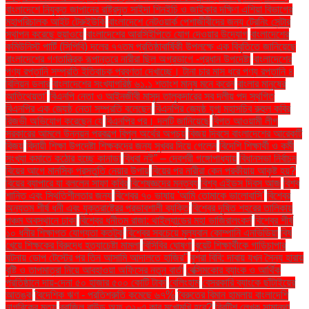
বাংলাদেশে নিযুক্ত জাপানের রাষ্ট্রদূত সাইদা শিনইচি ও জাইকার দক্ষিণ এশিয়া বিভাগের
মহাপরিচালক আইট টেরুইউকি
বাংলাদেশে নেটওয়ার্ক পেশাজীবীদের জন্য ট্রেনিং সেন্টার
স্থাপন করেছে হুয়াওয়ে
বাংলাদেশের আরসিইপিতে যোগ দেওয়ার উদ্যোগ
বাংলাদেশের
কমিউনিস্ট পার্টি (সিপিবি) দলের ৭৭তম প্রতিষ্ঠাবার্ষিকী উপলক্ষে এক বিবৃতিতে জানিয়েছে
বাংলাদেশের গণতান্ত্রিক রূপান্তরে নারীরা ছিল অগ্রভাগে -প্রধান উপদেষ্টা
বাংলাদেশের
পণ্য রপ্তানি সম্প্রতি ইতিবাচক প্রবণতা দেখাচ্ছে। টানা চার মাস ধরে পণ্য রপ্তানি ৪
বিলিয়ন ডলার
বাংলাদেশের সংখ্যাগরিষ্ঠ ৬১.১ শতাংশ মানুষ মনে করেন
বাংলার মানুষের
আতিথেয়তা'
বিএনপি নেতা ও আইনজীবী মাসুদ তালুকদারের সব দলীয় পদ স্থগিত
বিএনপির এক জ্যেষ্ঠ নেতা সম্প্রতি বলেছেন
বিএনপির জ্যেষ্ঠ যুগ্ম মহাসচিব রুহুল কবির
রিজভী অভিযোগ করেছেন যে
বিএনপির পর। দলটি জানিয়েছে
বিগত আওয়ামী লীগ
সরকারের আমলে উন্নয়ন প্রকল্পে বিপুল অর্থের অপচয়
বিজয় দিবসে বাংলাদেশের আরেকটি
বিজয়
বিদায়ী শিক্ষা উপদেষ্টা শিক্ষকদের জন্য সুখবর দিয়ে গেলেন
বিদেশি শিক্ষার্থী ও কর্মী
সংখ্যা কমাতে কঠোর হচ্ছে কানাডা
বিধবা নই” – দেবশ্রী গঙ্গোপাধ্যায়
বিধানসভা নির্বাচন
বিয়ের আগে মানসিক প্রস্তুতি নেয়ার উপায়
বিয়ের পর নারীরা কেন পরকীয়ায় আকৃষ্ট হয়?
বিয়ের ব্যাপারে যা বললেন সাফা কবির
বিশেষজ্ঞদের মন্তব্য
বিশ্ব এইডস দিবস আজ
বিশ্ব
শান্তি এবং স্থিতিশীলতার জন্য
বিশ্বের ৭০ ভাষায় 'আমি তোমাকে ভালোবাসি'
বিশ্বের
অন্যতম শীর্ষ ধনী এবং যুক্তরাষ্ট্রের প্রভাবশালী ব্যক্তি
বিশ্বের দূষিত শহরের তালিকায়
পঞ্চম অবস্থানে ঢাকা
বিশ্বের ধনীতম রাজা: থাইল্যান্ডের মহা ভাজিরালংকর্ন
বিশ্বের শীর্ষ
১০ ধনীর শিক্ষাগত যোগ্যতা কতটুকু
বিশ্বের সবচেয়ে মূল্যবান কোম্পানি এনভিডিয়া
বিষ
খেয়ে শিক্ষকের বিরুদ্ধে হত্যাচেষ্টা মামলা
বিসিবির ঘোষণা
বুয়েট শিক্ষার্থীকে গাড়িচাপার
ঘটনায় ডোপ টেস্টের পর তিন আসামি আদালতে হাজির"
বুশরা বিবি: দাবায় যখন সৈন্য হারায়
বৃষ্টি ও তাপমাত্রা নিয়ে আবহাওয়া অফিসের নতুন বার্তা
বেক্সিমকোর ব্যাংক ও আর্থিক
প্রতিষ্ঠানে দায়-দেনা ৫০ হাজার ৫০০ কোটি টাকা
বেলিংহাম
বেসরকারি ব্যাংকে ছাঁটাইয়ের
আতঙ্ক
বৈদেশিক ঋণ - প্রতিশ্রুতি কমেছে ৬৭%
বৈরুতের বিমান হামলায় বাংলাদেশি
নাগরিকের মৃত্যু
ব্রাজিল রাউন্ড অফ ৩২-এ কার মুখোমুখি হবে?
ব্রিটিশ লেখক সামান্থা