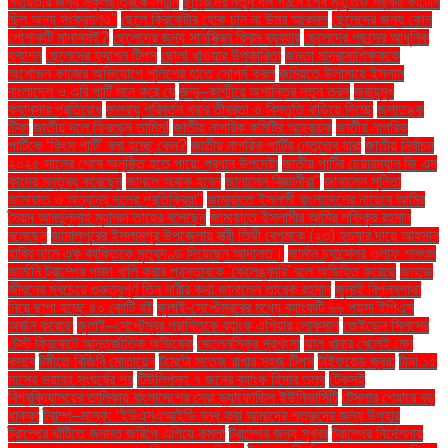
সহায়তার জন্য স্কুলছাত্রকে পিটুনি
ছাত্রদের নতুন দল গঠনে শেষ মুহূর্তেও সঙ্কট কাটেনি
ছিল অন্য সংক্রমণও"
ছেলে ক্রিকেটার হোক চান না উমর আকমল
ছেলেদের জন্য কোন
পোশাকটি মানানসই?
ছেলেদের জন্য সানস্ক্রিন ক্রিম ব্যবহার
ছেলেদের পছন্দের আধুনিক
ফ্যাশন
ছেলেদের ফ্যাশন টিপস
ছোলা খাওয়ার উপকারিতা
জনতা মাদ্রাসাশিক্ষককে
অশোভন কাজের অভিযোগে পুলিশের হাতে সোপর্দ করল
জমিয়তে উলামায়ে ইসলাম
বাংলাদেশ ও এবি পার্টি মনে করে যে
জম্মু–কাশ্মীরে অশান্তির নতুন তরঙ্গ
জরায়ুমুখ
ক্যানসার প্রতিরোধ
জলবায়ু পরিবর্তন খরার তীব্রতা ও বিস্তৃতি বাড়িয়ে দিচ্ছে
জলাতঙ্ক
টিকা
জাতীয় দলে ফিরছেন তামিম!
জাতীয় নাগরিক কমিটির আহ্বায়ক
জাতীয় নাগরিক
পার্টিকে ‘কিংস পার্টি’ বলা হচ্ছে কেন?
জাতীয় নাগরিক পার্টির নেতৃত্বে যারা
জাতীয় নির্বাচন
২০২৫ সালের শেষে অনুষ্ঠিত হতে পারে: প্রধান উপদেষ্টা
জাতীয় পার্টির চেয়ারম্যান জি এম
কাদের মন্তব্য করেছেন
জানলে অবাক হবেন
জানালেন বিজ্ঞানীরা"
জানালেন সুনিতা
জামায়াত ও অন্যান্য দলের প্রতিক্রিয়া''
জামায়াতে ইসলামী বাংলাদেশের নায়েবে আমির
সৈয়দ আবদুল্লাহ মুহাম্মদ তাহের বলেছেন
জামায়াতে ইসলামীর আমির শফিকুর রহমান
বলেছেন
জামালপুরের ইসলামপুর উপজেলায় স্ত্রী তিথী বেগমকে (২৩) হত্যার দায়ে আহসান
হাবিব নামে এক ব্যক্তিকে মৃত্যুদণ্ড দিয়েছেন আদালত।
জার্মান চ্যান্সেলর ওলাফ শলৎজ
জার্মানি ট্রাম্পের গাজা খালি করার প্রস্তাবকে 'কেলেঙ্কারি' বলে অভিহিত করেছে
জাহাজ
জীবনের সবচেয়ে গুরুত্বপূর্ণ তিন নারীর কথা জানালেন তারেক রহমান
জুলাই বিপ্লবগাথা
নিয়ে ছাপা হচ্ছে ৪০ কোটি বই
জুলাই-সেপ্টেম্বরের মধ্যে ব্যাংকটি ৬৬ পয়সা ইপিএস
অর্জন করেছে
জুলাই–সেপ্টেম্বর প্রান্তিকে ব্যাংক এশিয়ার লোকসান
জেইডেন সিলসের
টেস্ট ক্রিকেটে আন্তর্জাতিক অভিষেক
জেলেনস্কির প্রশংসা
ঝাল খাবার খেলেই মেদ
কমবে
টঙ্গীতে বিজিবি মোতায়েন
টমেটো সতেজ রাখার সহজ টিপস
টাইফয়েড জ্বর:
টানা ১৫
মাসের ভয়াবহ সংঘর্ষের পর
টিউলিপসহ ৭ জনের ব্যাংক হিসাব তলব
টেকসই
বিশ্ববিদ্যালয়ের তালিকায় বাংলাদেশের সেরা ড্যাফোডিল ইউনিভার্সিটি
টেসলার শেয়ারে বড়
ধাক্কা
ট্রাম্প–মাস্ক: ‘ইউএসএআইডি বন্ধ করা আমাদের শত্রুদের জন্য উপহার
ট্রাম্পের ঘাঁটিতে জনমত জরিপে এগিয়ে কমলা
ট্রাম্পের জন্য সুখবর
ট্রাম্পের নির্দেশনায়