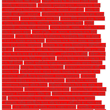
সর্বোত্তম সরকার: মির্জা ফখরুল"
"নিষিদ্ধ ঘোষণার পর ভোরবেলায় ঢাকার রাস্তায়
ছাত্রলীগের নেতাদের মিছিল"
"নেতানিয়াহু যুক্তরাজ্যে ঢুকলে গ্রেপ্তার হতে পারেন
"নোয়াখালী জেলা বিএনপির নতুন পাঁচ সদস্যের আহ্বায়ক কমিটি গঠন"
"পদ্মার পাড়ে
অস্থায়ী হাটে ইলিশ বেচাকেনা"''
"পাকিস্তান থেকে বাংলাদেশে আসার পর রুনা লায়লার
সম্মুখীন বাধার"
"পাগলা মসজিদে এক বস্তা চিঠি:
"পাবনার শুঁটকি রপ্তানি হচ্ছে বিদেশে"
"পুতিনের নতুন ধরনের আরও শক্তিশালী ক্ষেপণাস্ত্র ব্যবহারের হুমকি"
"পৃথিবীর
অভ্যন্তরীণ কেন্দ্রের আকৃতি বদলাচ্ছে"
"প্রধান উপদেষ্টা: সরকার এ বছরের শেষ নাগাদ
নির্বাচন আয়োজন করবে"
"প্রবল ঘূর্ণিঝড় 'দানা' আসন্ন: বাংলাদেশের জন্য ঝুঁকির
পর্যবেক্ষণ"
"প্রেস সচিব: সচিবালয়ে সাংবাদিকদের প্রবেশাধিকার সীমিত করা হয়েছে"
"ফিফা ও খেলোয়াড়-ক্লাবের সংঘাত
"ফ্যাসিবাদের পক্ষে লিখতে ব্যবহৃত কলম ভেঙে
দেওয়া হবে: হাসনাত আবদুল্লাহ"
"বইমেলায় ‘মবের’ মতো উসকানিমূলক পরিস্থিতি কেন
সৃষ্টি হলো
"বঙ্গোপসাগরে মাছ ধরার সময় মিয়ানমারের নৌবাহিনীর হাতে আটক ৫৬ জেলে"
"বছরের পর বছর মনে রাখা হবে তোমার অর্জন" – মুশফিককে নিয়ে তামিম
"বরিশাল শিক্ষা
বোর্ডে পাসের হার এবং জিপিএ-৫ বৃদ্ধির খবর"
"বাজারে উন্মোচন হলো সিটি গ্রুপের নতুন
পণ্য ‘টুটি টুইস্ট’"
"বাজেটে অর্থনৈতিক পুনরুদ্ধারে গুরুত্ব দেওয়ার আহ্বান সিপিডির"
"বাবা কারাগারে
"বায়ুদূষণে বিশ্বের পঞ্চম স্থানে ঢাকা
"বাংলাদেশ ডেভেলপমেন্ট পার্টি পেল
নিবন্ধন সনদ"
"বাংলাদেশ ব্যাংক: ব্যাংকে সাইবার আক্রমণের আশঙ্কাজনক বৃদ্ধি"
"বাংলাদেশে আওয়ামী লীগের অপ্রাসঙ্গিকতা: হাসনাত আবদুল্লাহ"
"বাংলাদেশের
পাঠ্যবইতে মানচিত্র ও তথ্য বিষয়ে চীনের আপত্তি"
"বিচারক ট্রাম্প প্রশাসনের
গণবরখাস্তের নির্দেশনা আটকে দিলেন"
"বিটিআরসি স্টারলিংক নিয়ে কাজ করছে: ইলন
মাস্কের উদ্যোগ"
"বিদেশ ভ্রমণে দেশি পর্যটকদের কমতি
"বিপিএলে ক্রিকেট ও সিনেমার
'বিস্ফোরণ' উপভোগ করছেন শাকিব খান"
"বিভিন্ন স্থানে খাবারের দোকান খোলা রাখতে
বাধা
"বিশ্বের সংঘাতজনিত ক্ষুধায় প্রতিদিন ২১ হাজার মানুষের মৃত্যু: অক্সফাম"
"বেক্সিমকোর শ্রমিক-কর্মচারীদের পাওনা পরিশোধে ৫২৫ কোটি টাকা ঋণ প্রদান করবে
সরকার"
"বোমা ফাটিয়ে ও গুলি চালিয়ে সোনার দোকানে ডাকাতি
"ব্যবসায়ীকে কোপানোর