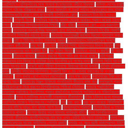
ওয়াশিংটনে হেলিকপ্টারের সঙ্গে সংঘর্ষে উড়োজাহাজ নদীতে বিধ্বস্ত
কমিশন দেশের চারটি
প্রদেশ গঠনের পরিকল্পনা করছে
কয়লা আমদানি না হওয়া পর্যন্ত বিদ্যুৎকেন্দ্র বন্ধ থাকবে
কয়লাসঙ্কটের কারণে বন্ধ মহেশখালী তাপবিদ্যুৎ কেন্দ্র
করমজলে তিন দিনে ৭৫০০
দর্শনার্থী
কর্ণফুলী টানেল
কলসিন্দুর গ্রামের অদম্য মেয়েরা আবারও প্রমাণ করেছে তাদের
দক্ষতা
কলাম্বিয়া বিশ্ববিদ্যালয়ের শিক্ষার্থী
কাঁচা মরিচে
কানপাকা রোগ - এক গুরুত্বপুর্ণ
সমস্যা
কানাডাকে যুক্তরাষ্ট্রের অঙ্গরাজ্য হতে বললেন ট্রাম্প
কানাডায় নিখোঁজ প্রবাসী
বাংলাদেশি শিক্ষার্থীর মরদেহ উদ্ধার
কানাডার প্রধানমন্ত্রী জাস্টিন ট্রুডো পদত্যাগ করতে
যাচ্ছেন
কান্ট ও হিউমের দর্শনে গাজালির প্রভাব
কাভার্ডভ্যান-মোটরসাইকেল সংঘর্ষে
ছাত্রদল কর্মী নিহত
কার ক্ষতি
কার লাভ
কারিগরি শিক্ষা অধিদপ্তরে বিশাল নিয়োগ
কিছু
অধিনায়কত্বের নাম অনুমিত ছিল
কিছু ইঙ্গিত মিলছে
কিডনিতে পাথর ও করণীয়
কী আছে
তাতে?
কীভাবে খাবেন?
কীভাবে বুঝবেন শীতে পানি কম খাওয়া হচ্ছে?
কুড়িগ্রামে
দরিদ্রদের চাল বিতরণের তালিকা নিয়ে বিএনপির দুই পক্ষের সংঘর্ষ
কুমিল্লা সিটির সাবেক
মেয়র সূচনার জমি
কুয়েটে ভর্তি পরীক্ষা উপলক্ষে বিমানের বিশেষ ফ্লাইট
কৃত্রিম বুদ্ধিমত্তা
কৃষক
কেন্দ্রীয় ব্যাংকের নির্দেশনায় ট্রেজারি বিল ও বন্ড কেনায় ব্যাংকের ফি ও চার্জ
নির্ধারণ"
কোন কথায় রেগে গেলেন জেলেনস্কি
কোন পক্ষ হারল?
ক্যানসারের টিকা নিয়ে
আশার আলো
ক্যান্সারের বিকল্প চিকিৎসা পদ্ধতিগুলি কীভাবে কাজ করে
ক্লাসরুমে প্রথম
বর্ষের ছাত্রকে বিয়ে করলেন বিশ্ববিদ্যালয় শিক্ষিকা (ভিডিও)
ক্ষমতার প্রাতিষ্ঠানিক
ভারসাম্য প্রতিষ্ঠায় বিএনপিসহ প্রধান রাজনৈতিক দলগুলো সংবিধানে যে পরিবর্তনগুলো
চেয়েছিল
ক্ষুদ্র নৃ-তাত্বিক জনগোষ্ঠী চাকমাদের জীবনযাত্রা
খনিজ চুক্তির জন্য শুক্রবার
ওয়াশিংটন যাচ্ছেন ইউক্রেনের প্রেসিডেন্ট
খবর
খরচ কত?
খরচ বহন করেছে বিসিসিআই"
খাওয়ার বাইরে আরও কত কাজে লাগে ডিম!
খাদ্যাভ্যাসে পরিবর্তন
খালেদা জিয়া ও তারেক
রহমানকে খালাস''
খালেদা জিয়ার নতুন মামলার কার্যক্রম বাতিল
খুলনা বিশ্ববিদ্যালয়ের
স্থাপনা: জীবনানন্দ–জগদীশচন্দ্রের নাম মুছে এখন কেউই দায় নিতে চাচ্ছেন না
খুলনা সিটি
করপোরেশনের সাবেক কাউন্সিলর গোলাম রব্বানী
খুলনায় ৭৪ বছর বয়সী সাজাপ্রাপ্ত ইউপি
সদস্যকে কুপিয়ে হত্যা
খেজুর দিয়ে ইফতার করা কেন ভালো
খেলাফত মজলিসের বিক্ষোভ: