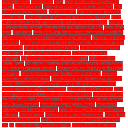
শক্তিশালী ভূমিকম্প
তীব্র হচ্ছে শীত
তুরস্ক
তুরস্কের সরকার থেকে ইস্তানবুলে ফ্রি
ইফতার
তুলসী গ্যাবার্ড বলেন
তৃতীয় প্রান্তিকে ইউসিবির শেয়ারপ্রতি আয় বৃদ্ধি"
তৃতীয়
বিয়ে নিয়ে মুখ খুললেন শাকিব খান
তেঁতুলিয়ায় ৮ ডিগ্রি
ত্বক ও চুল ভালো রাখতে খেতে
হবে যেসব খাবার
ত্রিশের আগে ভেঙে গেল এ আর রহমান ও সায়রা বানুর সংসার
ৎস্য ও
প্রাণিসম্পদ উপদেষ্টা ফরিদা আখতার সম্প্রতি ফেসবুকে যে পোস্টটি দিয়েছেন
থাইল্যান্ডে
৬ মাস ধরে নিখোঁজ বাংলাদেশি যুবক থাই নারীর সঙ্গে হোটেলে পাওয়া গেল!
থাকছে ‘জুলাই
চত্বর’
দশরথ রঙ্গশালা
দিনাজপুরে বিএনপির মিছিলে ককটেল হামলার ঘটনায় আওয়ামী লীগ
দিল্লির মুখ্যমন্ত্রী হিসেবে শপথ নিলেন বিজেপি নেত্রী রেখা গুপ্ত
দীর্ঘদিন অল্প অল্প জ্বর -
অবহেলা নয়
দুই দিন ধরে ইসরায়েল যেভাবে ফিলিস্তিনের গাজার নিরীহ মানুষের ওপর বর্বর
হামলা চালাচ্ছে
দুই দেশের নেতাদের কঠোর প্রতিক্রিয়া"
দুই বছর পর আবার শুরু হলো
জাহাজ রপ্তানি
দুটোই সমান গুরুত্বপূর্ণ মনে করে"
দুধ বিক্রেতা থেকে সেনার
লেফটেন্যান্ট!
দুর্নীতি দমন কমিশন (দুদক) এর আবেদন অনুযায়ী
দুর্নীতি দমন কমিশন
(দুদক) গতকাল
দুর্বল ব্যাংকের গ্রাহকদের উদ্দেশে বাংলাদেশ ব্যাংকের গভর্নরের আশ্বাস
দেড় কোটি টাকা আত্মসাতের অভিযোগ"
দেশকে ধ্বংসের পথে নিয়ে গিয়ে আ.লীগ নেতারা
পালিয়েছেন"
দেশীয় সয়াবিনের ৮০ শতাংশ উৎপাদিত হয় যে জেলা থেকে
দেশে দেশে
রমজান পালনে সাংস্কৃতিক ভিন্নতা
দেশে প্রথমবারের মতো উদযাপিত হচ্ছে কৃষক দিবস
দেশের ১১টি শিক্ষা বোর্ডের অধীনে অনুষ্ঠিত এ বছরের এইচএসসি ও সমমান পরীক্ষার
ফলাফল মঙ্গলবার (১৫ অক্টোবর) প্রকাশিত হবে
দেশের অর্থনীতি উল্টো পথে যাচ্ছে
দেশের
প্রথম প্রযুক্তিনির্ভর অ্যানিম্যাল ওয়েলফেয়ার প্ল্যাটফর্ম 'পেটগো'
দেশের বাজারে সোনার
দাম প্রতি ভরি ২ হাজার ৬১৩ টাকা বাড়ছে। এর ফলে ভালো মানের এক ভরি সোনার দাম
হবে ১ লাখ ৫৩ হাজার টাকা
দেশের বিভিন্ন স্থানে ভূমিকম্প অনুভূত
দেশের সবচেয়ে
দারিদ্র্যপ্রবণ বিভাগ হিসেবে পরিচিত ছিল
দৈনিক রেকর্ড সংখ্যক বাংলাদেশিকে ভিসা দিচ্ছে
সৌদি আরব
দোকানের ভবিষ্যৎ
দৌলতদিয়ায় ৭৩ হাজার টাকায় বিক্রি হলো
দ্বিতীয় পুত্রের
মা হলেন অভিনেত্রী প্রসূন
দ্য ইউএস এজেন্সি ফর গ্লোবাল মিডিয়া (ইউএসএজিএম)
ধর্ষণ
ধান
ধান উপদেষ্টা শফিকুল আলম জানিয়েছেন
নটর ডেম ইউনিভার্সিটি বাংলাদেশ