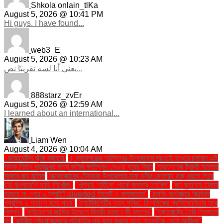
Shkola onlain_tlKa
August 5, 2026 @ 10:41 PM
Hi guys. I have found...
web3_E
August 5, 2026 @ 10:23 AM
يعني أنا لسه تقريبًا نص...
888starz_zvEr
August 5, 2026 @ 12:59 AM
I learned about an international...
Liam Wen
August 4, 2026 @ 10:04 AM
. ডায়াবেটিস ঝুঁকি কমানো:
। সুনামগঞ্জের শান্তিগঞ্জ উপজেলার সাংহাই হাওরে চলমান এই
সড়ক নির্মাণ প্রকল্পের জন্য জমির ক্ষতিপূরণ দেওয়া দূরের বিষয়
''অরফানেজ ট্রাস্ট মামলায়
সাজার রায় বাতিল
''কক্সবাজারের টেকনাফ উপজেলার নাফ নদীর মোহনায় মাছ ধরতে গিয়ে
চার বাংলাদেশি মাঝি নিখোঁজ''
''খুলনায় ‘নাটুকে’ পার্কে জলবায়ু তহবিল''
''ঘন কুয়াশায় ঢাকায়
নামতে না পেরে ৬ ফ্লাইট diverted সিলেট ও কলকাতায়''
''চলতি অর্থবছরে জিডিপি
প্রবৃদ্ধি ৪ শতাংশ হতে পারে''
''চ্যাটজিপিটির নতুন সুবিধা: ডিপসিকের প্রতিযোগিতার মুখে
বিপ্লব''
''বাইডেনের জাতির উদ্দেশে বিদায়ী ভাষণে কী বললেন''
''যুক্তরাষ্ট্রে তৈরি পিস্তলে
খুন
''রাষ্ট্রীয় পৃষ্ঠপোষকতায় লুটপাটের পথ বন্ধ করতে হবে: সাংবাদিক নেতা আজিজ"