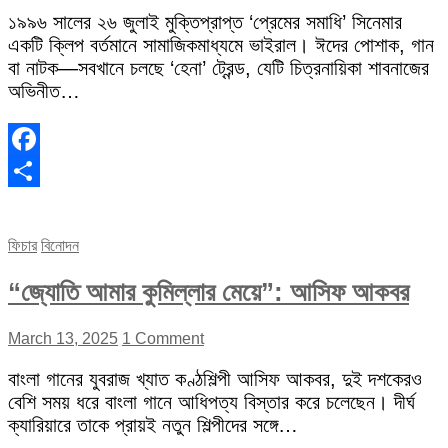
১৯৯৬ সালের ২৬ জুলাই মুক্তিপ্রাপ্ত ‘প্রেমের সমাধি’ সিনেমার
একটি ক্লিপ বর্তমানে সামাজিকমাধ্যমে ভাইরাল। ঈদের পোশাক, গান
বা নাটক—সবখানে চলছে ‘হেনা’ ট্রেন্ড, যেটি চিত্রনায়িকা শাবনাজের
অভিনীত…
Facebook
Share
ফিচার
বিনোদন
“জ্যোতি আমার কুমিল্লার মেয়ে”: আসিফ আকবর
March 13, 2025
1 Comment
বাংলা গানের যুবরাজ খ্যাত কণ্ঠশিল্পী আসিফ আকবর, দুই দশকেরও
বেশি সময় ধরে বাংলা গানে আধিপত্য বিস্তার করে চলেছেন। দীর্ঘ
ক্যারিয়ারে তাকে প্রায়ই নতুন শিল্পীদের সঙ্গে…