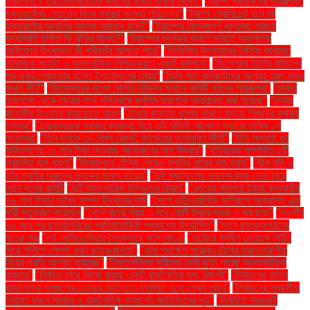
ওয়াশিংটনে ইউএসএআইডির কর্মীদের বাসায় থাকার নির্দেশ"
"ট্রাম্প প্রশাসনের পরিকল্পনা:
যুক্তরাষ্ট্রের নেতৃত্বে বিশ্ব স্বাস্থ্য সংস্থা পরিচালনা"
"ট্রাম্প প্রেসিডেন্ট হলে কি
যুক্তরাষ্ট্রে আদানির সমস্যা সমাধান হবে?"
"ট্রাম্পের বিদ্বেষপূর্ণ বক্তব্য: গাজায়
যুদ্ধবিরতি চুক্তি কি ঝুঁকির মধ্যে?"
"ট্রাম্পের শুল্কের কারণে ভারতে অ্যাপলের
আইফোন উৎপাদনে কী পরিবর্তন আসতে পারে"
"ডিজিটাল উদ্ভাবনের নৈতিক ব্যবহার:
সামাজিক সংহতি ও অন্তর্ভুক্তি নিশ্চিতকরণে একটি কর্মশালা"
"ডিপ্লোমা ডিগ্রি বাতিলের
পর এবার গ্রেফতার হলেন ইস্তাম্বুলের মেয়র"
"ডিসি পদে কর্মকর্তাদের আগ্রহ হঠাৎ কমার
কারণ কী?"
"ডিসেম্বরের মধ্যে জেলার বিভিন্ন স্থানে কমিটি গঠনের পরিকল্পনা"
"ঢাকার
ইজতেমা থেকে ফেরার পথে পশ্চিমবঙ্গে মুসলিম তরুণকে আক্রান্ত করা হয়েছে"
"ঢাকার
জাহাঙ্গীর টাওয়ারে ক্যাফেতে আগুন
"ঢাকার রাস্তায় ধুলোর কারণে বাড়ছে শিশুদের স্বাস্থ্য
সমস্যা"
"তত্ত্বাবধায়ক সরকার ব্যবস্থা নিয়ে ৩টি রিভিউ আবেদন শুনানির তারিখ ১৭
নভেম্বর"
"তিন দশকে ৩০ বিশ্ব রেকর্ড: জাকেরের অসাধারণ কীর্তি"
"তিন সপ্তাহ পর
মুক্তিপণের ২৫ লাখ টাকা দেওয়ার পর তরুণের লাশ উদ্ধার"
"থাইরয়েড সম্পর্কিত ৫টি
প্রচলিত ভুল ধারণা"
"দিনাজপুরে মৌসুম শেষেও সুগন্ধি ধানের দাম হ্রাস"
"দীপু মনি ও
তাঁর স্বামীর বিরুদ্ধে দুদকের মামলা দায়ের"
"দুই প্ল্যাটফর্মের সমানসংখ্যক নেতা নিয়ে
নতুন দলের কমিটি
"দুটি আলংকারিক উদ্ভিদের বিবরণ"
"দুদকের মামলায় ইয়াবা ব্যবসায়ীর
৭৬ লাখ টাকার অবৈধ সম্পদ উদ্ধারের দাবি
"দেশে এইচএমপিভি ভাইরাসে আক্রান্ত এক
নারী মৃত্যুবরণ করেছেন
"দেশে বছরে প্রায় ৩ লাখ কোটি টাকার শুল্ক ও কর ছাড়"
"নওগাঁয়
১৬ বছর পর ছাত্রশিবিরের প্রতিষ্ঠাবার্ষিকী প্রকাশ্যে উদযাপিত"
"নতুন ছাত্রসংগঠনের
যাত্রা শুরু
"নর্থ মেসিডোনিয়ার নৈশক্লাবে অগ্নিকাণ্ড
"নাটোরে যুবলীগ নেতাকে পিটুনি
দিয়ে পুলিশে সোপর্দ করল ছাত্র-জনতা"
"নানা পদক্ষেপ সত্ত্বেও চীনের তরুণ-তরুণীরা
বিয়ের প্রতি আগ্রহ হারাচ্ছে"
"নিভৃতপল্লির নারীদের তৈরি জুতা পাচ্ছে আন্তর্জাতিক
বাজারে"
"নির্বাচন নিয়ে বিতর্ক করছে একটি রাজনৈতিক দল: রিজভী"
"নির্বাচনের তারিখ
রাজনৈতিক দলগুলোর চাওয়ার ভিত্তিতে নির্ধারিত হবে: প্রেস সচিব"
"নির্বাচনের সময়সীমা
নির্ধারণ করবে সরকার ও রাজনৈতিক দলগুলো: জাতিসংঘের দূত"
"নির্বাচিত সরকারই