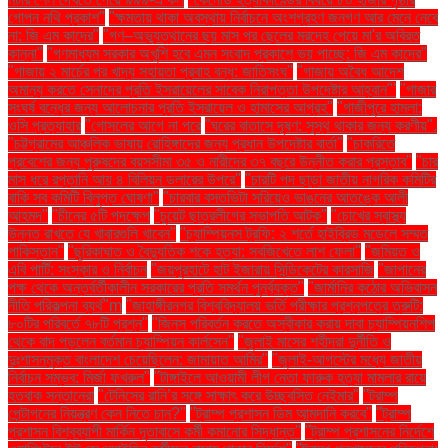
গোপন নথি প্রকাশ"
"ক্ষমতায় থাকা অবস্থায় নির্বাচনে অংশগ্রহণ জনগণ আর মেনে নেবে
না: জি এম কাদের"
"গণ–অভ্যুত্থানের ছয় মাস পর ছেলের মরদেহ পেয়ে মা'র অবিরত
কান্না"
"গণমাধ্যম সরকার অখুশি হবে এমন সংবাদ প্রকাশে ভয় পাচ্ছে: জি এম কাদের"
"গাজায় ২ মার্চের পর খাদ্য সহায়তা প্রবাহ বন্ধ: জাতিসংঘ"
"গাজায় অবৈধ আদেশ
অমান্য করতে সেনাদের প্রতি ইসরায়েলের সাবেক নিরাপত্তা উপদেষ্টার আহ্বান"'
"গাজার
সংঘর্ষ বন্ধের জন্য আলোচনার প্রতি ইসরায়েল ও হামাসের আগ্রহ"
"গাজীপুরে হামলা:
ওসি প্রত্যাহার
"গোসলের আগে না পরে
"ঘরের বাতাসে দূষণ: সুস্থ থাকার জন্য করণীয়".
"চট্টগ্রামের আঞ্চলিক ভাষায় রোহিঙ্গাদের জন্য প্রধান উপদেষ্টার বার্তা"
"চাকরিতে
প্রবেশের জন্য পুরুষদের বয়সসীমা ৩৫ ও নারীদের ৩৭ বছরে উন্নীত করার প্রস্তাব"
"চার
মাস ধরে রপ্তানি আয় ৪ বিলিয়ন ডলারের উপরে"
"চারটি পদ ছাড়া জাতীয় নাগরিক কমিটির
বাকি সব কমিটি বিলুপ্ত ঘোষণা"
"চারবার বসতভিটা সরিয়েও ভাঙনের আতঙ্কে আলী
আহমদ"
"চীনের ৫টি পদক্ষেপ
"চুয়েট ছাত্রলীগের সভাপতি আটক"
"চোখের স্বাস্থ্য
উন্নত রাখতে যে খাবারগুলি খাবেন"
"চ্যাম্পিয়নস ট্রফি: ২ শর্তে হাইব্রিড মডেলে সম্মত
পাকিস্তান"
"ছুরিকাঘাত ও বৈদ্যুতিক শকে হত্যা: সবজিখেতে লাশ ফেলা"
"জমিয়ত ও
এবি পার্টি: সংস্কার ও নির্বাচন
"জয়পুরহাটে হাট ইজারায় সিন্ডিকেটের কারসাজি
"জাপানের
পক্ষ থেকে অন্তর্বর্তীকালীন সরকারের প্রতি সমর্থন পুনর্ব্যক্ত"
"জার্মানির কঠোর অভিবাসন
নীতি পরিকল্পনা ব্যর্থ"m
"জাহাঙ্গীরনগর বিশ্ববিদ্যালয় ভর্তি পরীক্ষার প্রশ্নপত্রে ত্রুটি:
৮০টির পরিবর্তে ৭৮টি প্রশ্ন"
"জিনস পরিবর্তন করতে অস্বীকার করায় দাবা চ্যাম্পিয়নশিপ
থেকে বাদ পড়লেন বর্তমান চ্যাম্পিয়ন কার্লসেন"
"জুলাই মাসের শহীদরা দুর্নীতি ও
দুঃশাসনমুক্ত বাংলাদেশ চেয়েছিলেন: জামায়াত আমির"
"জুলাই-আগস্টের মধ্যে জাতীয়
নির্বাচন সম্ভব: মির্জা ফখরুল"
"টাঙ্গাইলে আওয়ামী লীগ নেতা ফারুক হত্যা মামলার রায়ে
হতবাক সন্তানেরা
"টেনিসের রানি’র সঙ্গে সাক্ষাৎ করে উচ্ছ্বসিত নেইমার"
"ট্রাম্প
পেন্টাগনের নিয়ন্ত্রণ কেন নিতে চান?"
"ট্রাম্প প্রশাসন ডিম আমদানি করবে"
"ট্রাম্প
প্রশাসন বিশ্বব্যাপী মার্কিন দূতাবাসে কর্মী কমানোর সিদ্ধান্ত"
"ট্রাম্প প্রশাসনের নির্দেশে