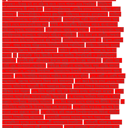
''সুন্দরবনে নৌকায় দুই মণ হরিণের মাংস ফেলে পালাল চোর শিকারিরা''
'টিউলিপের
পদত্যাগপত্রে কী লেখা ছিল''
'ঢাকা বিশ্ববিদ্যালয় কেন্দ্রীয় ছাত্র সংসদ নির্বাচন: একটি
বিশ্লেষণ''
'শিক্ষাপ্রতিষ্ঠানে ‘গোপন রাজনীতি’ নিষিদ্ধের আহ্বান ছাত্রদলের''
'সংবিধান
সংস্কার কমিশনের সুপারিশ সম্পর্কে বিএনপি
‘অস্ট্রেলিয়া প্রতি মিনিটে ভারতকে স্মরণ
করিয়ে দেবে ধবলধোলাইয়ের কথা’
‘ইইউ ও ইউরোপীয় বিনিয়োগ ব্যাংক বাংলাদেশকে
পরিবেশ সুরক্ষায় সহায়তা দেবে’
‘এটা হয়তো আমার শেষ ম্যাচ’"
‘গণ–অভ্যুত্থান পরবর্তী
বিশ্ববিদ্যালয় ক্যাম্পাসে শান্তিপূর্ণ পরিবেশ প্রতিষ্ঠিত’
‘জয় বাংলা’কে জাতীয় স্লোগান
ঘোষণা করে হাইকোর্টের দেওয়া রায় স্থগিত
‘জাতীয় দলে আর খেলছি না’
‘ট্রাম্প একজন
উন্মাদ’: গাজা দখলের পরিকল্পনায় ফিলিস্তিনিদের প্রতিক্রিয়া
‘নির্বাচন বিলম্বিত হওয়ার
সংস্কারের বিরুদ্ধে বিএনপি’র অবস্থান’
‘পাঠান টু’ এর চিত্রনাট্য শাহরুখের মন জয়
করেছে
‘মা
‘মুনাফেকি’ নিয়ে রিজভীর মন্তব্য জাতীয় ঐক্যবিরোধী ও দুরভিসন্ধিপূর্ণ:
জামায়াত"
‘যুদ্ধবিরোধী’ রবীন্দ্রনাথ ঠাকুরের কাছে এক ইংরেজ মায়ের চিঠি
‘রোহিত শর্মা -
মোটা এবং গড়পড়তা খেলোয়াড়’
‘শিবিরের কমিটি’তে থাকার বিষয়ে পূজা চেরির বক্তব্য
"‘গণপরিষদ’ ও ‘সেকেন্ড রিপাবলিক’: জামায়াতসহ ইসলামী দলগুলোর মতভিন্নতা সামনে
আসছে"
"১০ কিলোমিটার ব্যবধানে সবজির দাম ৩-৪ গুণ বৃদ্ধি"
"১০ কোটি ও এমপি পদের
প্রলোভন: নুরুলের অভিযোগ মিথ্যা দাবি সামান্তার"
"১৫ বছরে বিচার ছাড়া ১৯২৬ জনের
হত্যার অভিযোগ আওয়ামী লীগ সরকারের বিরুদ্ধে"
"১৮তম শিক্ষক নিবন্ধনের লিখিত
পরীক্ষার ফল প্রকাশ
"১৯ দিনে প্রবাসী আয় দুই বিলিয়ন ডলার অতিক্রম করেছে"
"২৭টি
ব্যাগসহ অস্ট্রেলিয়া সফরে ভারতীয় ক্রিকেটার
"৪ নভেম্বর সংবিধান দিবস ও ৭ মার্চের
গুরুত্ব অস্বীকার: সিপিবির অভিমত"
"৬৭ দিন সাগরে ভেসে থাকার পর জীবিত উদ্ধার
"৭
বদলি নিয়ে ব্রাজিল কি ফিফার নিয়ম ভঙ্গ করেছে?"
"৭০ মাইল দূরে ৪০ বছর পর খুঁজে
পাওয়া গেল হারানো আংটি"
"৮ দবি নিয়ে কবি নজরুল বিশ্ববিদ্যালয়ের মিডিয়া স্টাডিজ
বিভাগে শিক্ষার্থীদের আন্দোলন"
"অন্তর্বর্তী সরকার যথাযথ পদক্ষেপ গ্রহণে ব্যর্থ
"অপরাজিতা ফুলের চায়ে পাবেন ৬টি অসাধারণ উপকারিতা"
"অভিবাসী পরিবারের সন্তান
কমলার সামনে ইতিহাস সৃষ্টি করার সম্ভাবনা"
"অমুক ব্যবসায়ীর রাজনৈতিক দলের সঙ্গে