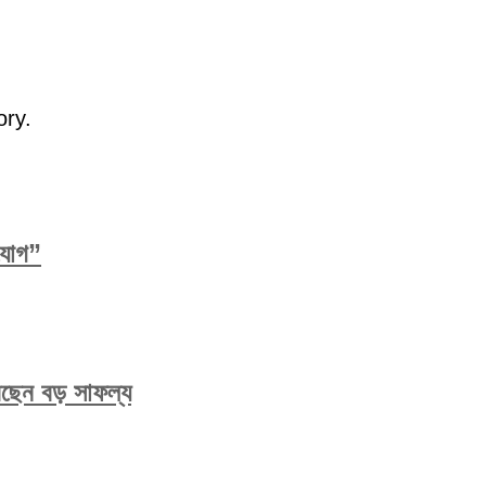
ory.
িযোগ”
করেছেন বড় সাফল্য