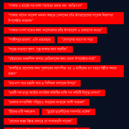
"গাজায় ২ মার্চের পর খাদ্য সহায়তা প্রবাহ বন্ধ: জাতিসংঘ"
"গাজায় অবৈধ আদেশ অমান্য করতে সেনাদের প্রতি ইসরায়েলের সাবেক নিরাপত্তা
উপদেষ্টার আহ্বান"'
"গাজার সংঘর্ষ বন্ধের জন্য আলোচনার প্রতি ইসরায়েল ও হামাসের আগ্রহ"
"গাজীপুরে হামলা: ওসি প্রত্যাহার
"গোসলের আগে না পরে
"ঘরের বাতাসে দূষণ: সুস্থ থাকার জন্য করণীয়".
"চট্টগ্রামের আঞ্চলিক ভাষায় রোহিঙ্গাদের জন্য প্রধান উপদেষ্টার বার্তা"
"চাকরিতে প্রবেশের জন্য পুরুষদের বয়সসীমা ৩৫ ও নারীদের ৩৭ বছরে উন্নীত করার
প্রস্তাব"
"চার মাস ধরে রপ্তানি আয় ৪ বিলিয়ন ডলারের উপরে"
"চারটি পদ ছাড়া জাতীয় নাগরিক কমিটির বাকি সব কমিটি বিলুপ্ত ঘোষণা"
"চারবার বসতভিটা সরিয়েও ভাঙনের আতঙ্কে আলী আহমদ"
"চীনের ৫টি পদক্ষেপ
"চুয়েট ছাত্রলীগের সভাপতি আটক"
"চোখের স্বাস্থ্য উন্নত রাখতে যে খাবারগুলি খাবেন"