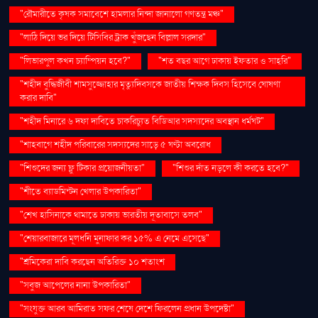
"রৌমারীতে কৃষক সমাবেশে হামলার নিন্দা জানালো গণতন্ত্র মঞ্চ"
"লাঠি দিয়ে ভর দিয়ে টিসিবির ট্রাক খুঁজছেন বিল্লাল সরদার"
"লিভারপুল কখন চ্যাম্পিয়ন হবে?"
"শত বছর আগে ঢাকায় ইফতার ও সাহ্‌রি"
"শহীদ বুদ্ধিজীবী শামসুজ্জোহার মৃত্যুদিবসকে জাতীয় শিক্ষক দিবস হিসেবে ঘোষণা
করার দাবি"
"শহীদ মিনারে ৬ দফা দাবিতে চাকরিচ্যুত বিডিআর সদস্যদের অবস্থান ধর্মঘট"
"শাহবাগে শহীদ পরিবারের সদস্যদের সাড়ে ৫ ঘণ্টা অবরোধ
"শিশুদের জন্য ফ্লু টিকার প্রয়োজনীয়তা"
"শিশুর দাঁত নড়লে কী করতে হবে?"
"শীতে ব্যাডমিন্টন খেলার উপকারিতা"
"শেখ হাসিনাকে থামাতে ঢাকায় ভারতীয় দূতাবাসে তলব"
"শেয়ারবাজারে মূলধনি মুনাফার কর ১৫% এ নেমে এসেছে"
"শ্রমিকেরা দাবি করছেন অতিরিক্ত ১০ শতাংশ
"সবুজ আপেলের নানা উপকারিতা"
"সংযুক্ত আরব আমিরাত সফর শেষে দেশে ফিরলেন প্রধান উপদেষ্টা"