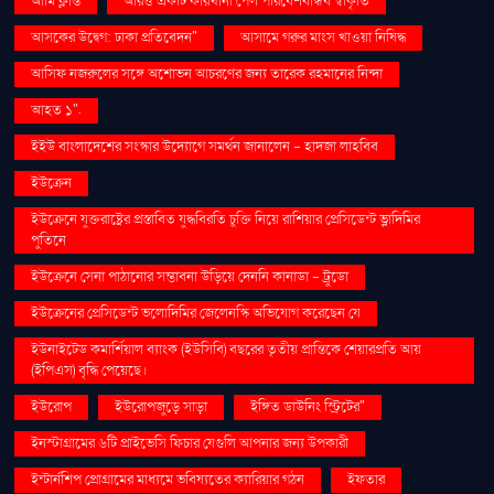
আমি ক্লান্ত
আরও একটি কারখানা পেল পরিবেশবান্ধব স্বীকৃতি
আসকের উদ্বেগ: ঢাকা প্রতিবেদন"
আসামে গরুর মাংস খাওয়া নিষিদ্ধ
আসিফ নজরুলের সঙ্গে অশোভন আচরণের জন্য তারেক রহমানের নিন্দা
আহত ১".
ইইউ বাংলাদেশের সংস্কার উদ্যোগে সমর্থন জানালেন - হাদজা লাহবিব
ইউক্রেন
ইউক্রেনে যুক্তরাষ্ট্রের প্রস্তাবিত যুদ্ধবিরতি চুক্তি নিয়ে রাশিয়ার প্রেসিডেন্ট ভ্লাদিমির
পুতিনে
ইউক্রেনে সেনা পাঠানোর সম্ভাবনা উড়িয়ে দেননি কানাডা - ট্রুডো
ইউক্রেনের প্রেসিডেন্ট ভলোদিমির জেলেনস্কি অভিযোগ করেছেন যে
ইউনাইটেড কমার্শিয়াল ব্যাংক (ইউসিবি) বছরের তৃতীয় প্রান্তিকে শেয়ারপ্রতি আয়
(ইপিএস) বৃদ্ধি পেয়েছে।
ইউরোপ
ইউরোপজুড়ে সাড়া
ইঙ্গিত ডাউনিং স্ট্রিটের"
ইনস্টাগ্রামের ৬টি প্রাইভেসি ফিচার যেগুলি আপনার জন্য উপকারী
ইন্টার্নশিপ প্রোগ্রামের মাধ্যমে ভবিষ্যতের ক্যারিয়ার গঠন
ইফতার