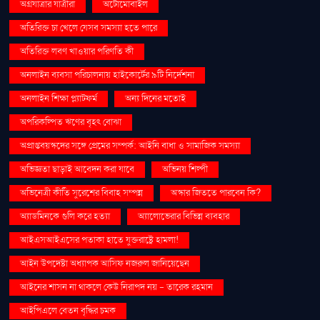
অগ্রযাত্রার যাত্রীরা
অটোমোবাইল
অতিরিক্ত চা খেলে যেসব সমস্যা হতে পারে
অতিরিক্ত লবণ খাওয়ার পরিণতি কী
অনলাইন ব্যবসা পরিচালনায় হাইকোর্টের ৯টি নির্দেশনা
অনলাইন শিক্ষা প্ল্যাটফর্ম
অন্য দিনের মতোই
অপরিকল্পিত ঋণের বৃহৎ বোঝা
অপ্রাপ্তবয়স্কদের সঙ্গে প্রেমের সম্পর্ক: আইনি বাধা ও সামাজিক সমস্যা
অভিজ্ঞতা ছাড়াই আবেদন করা যাবে
অভিনয় শিল্পী
অভিনেত্রী কীর্তি সুরেশের বিবাহ সম্পন্ন
অস্কার জিততে পারবেন কি?
অ্যাডমিনকে গুলি করে হত্যা
অ্যালোভেরার বিভিন্ন ব্যবহার
আইএসআইএসের পতাকা হাতে যুক্তরাষ্ট্রে হামলা!
আইন উপদেষ্টা অধ্যাপক আসিফ নজরুল জানিয়েছেন
আইনের শাসন না থাকলে কেউ নিরাপদ নয় - তারেক রহমান
আইপিএলে বেতন বৃদ্ধির চমক