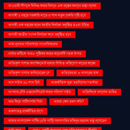
আওয়ামী লীগকে নিষিদ্ধ করার বিষয়ে এক প্রশ্নের জবাবে মান্না বলেন
আগামী ২ বছরে সরকারি খাতে ৫ লাখ নতুন চাকরি সৃষ্টি হবে
আগামী এক বছরের মধ্যে জাতীয় নির্বাচন অনুষ্ঠিত হওয়া উচিত
আগামী জাতীয় সংসদ নির্বাচন কবে অনুষ্ঠিত হবে
আজ বুধবার সচিবালয়ে সাংবাদিকদের
আটার রুটিকে আরও পুষ্টিকর করার কয়েকটি সহজ উপায়
আতিকুল সালাম ক্যান্টনমেন্ট থানায় লিখিত অভিযোগ দায়ের করেন
আতিকুল সালাম জানিয়েছেন যে
আতিথেয়তা ও খাবারের স্বাদ
আধ ঘণ্টায় ২০ লাখ হিট
আন্তর্জাতিক মুদ্রা তহবিলের সতর্কতা
আপনার ঠোঁট এক্সফোলিয়েট করার পরিপূর্ণ গাইড
আফ্রিদিকে বললেন তামিম
আম দিয়ে পাটিসাপটা পিঠা
আমরা কেন ভ্রমণ করি?
আমলাতন্ত্র রাজনীতির চাপে
আমার বাংলাদেশ পার্টির (এবি পার্টি) সদস্যসচিব মজিবুর রহমান মঞ্জু বলেছেন