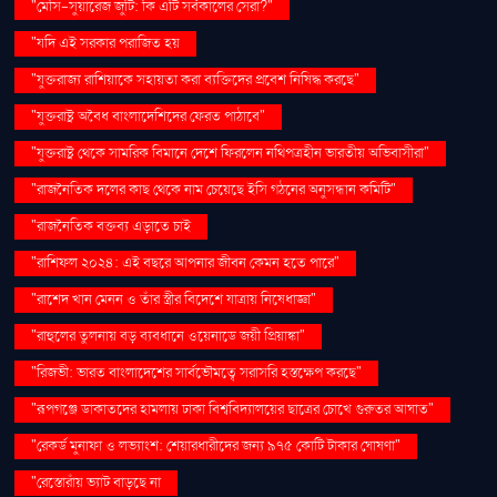
"মেসি-সুয়ারেজ জুটি: কি এটি সর্বকালের সেরা?"
"যদি এই সরকার পরাজিত হয়
"যুক্তরাজ্য রাশিয়াকে সহায়তা করা ব্যক্তিদের প্রবেশ নিষিদ্ধ করছে"
"যুক্তরাষ্ট্র অবৈধ বাংলাদেশিদের ফেরত পাঠাবে"
"যুক্তরাষ্ট্র থেকে সামরিক বিমানে দেশে ফিরলেন নথিপত্রহীন ভারতীয় অভিবাসীরা"
"রাজনৈতিক দলের কাছ থেকে নাম চেয়েছে ইসি গঠনের অনুসন্ধান কমিটি"
"রাজনৈতিক বক্তব্য এড়াতে চাই
"রাশিফল ২০২৪: এই বছরে আপনার জীবন কেমন হতে পারে"
"রাশেদ খান মেনন ও তাঁর স্ত্রীর বিদেশে যাত্রায় নিষেধাজ্ঞা"
"রাহুলের তুলনায় বড় ব্যবধানে ওয়েনাডে জয়ী প্রিয়াঙ্কা"
"রিজভী: ভারত বাংলাদেশের সার্বভৌমত্বে সরাসরি হস্তক্ষেপ করছে"
"রূপগঞ্জে ডাকাতদের হামলায় ঢাকা বিশ্ববিদ্যালয়ের ছাত্রের চোখে গুরুতর আঘাত"
"রেকর্ড মুনাফা ও লভ্যাংশ: শেয়ারধারীদের জন্য ৯৭৫ কোটি টাকার ঘোষণা"
"রেস্তোরাঁয় ভ্যাট বাড়ছে না