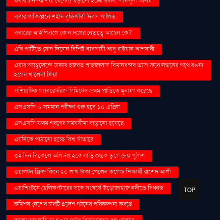
এবার চীন-রাশিয়া থেকেও ছড়ানো হচ্ছে গুজব: শফিকুল আলম
এবার পাকিস্তানে শহীদ বুদ্ধিজীবী দিবস পালিত
এবারের আইপিএলে কোন দলের নেতৃত্বে আছেন কে?.
এবি পার্টিতে যোগ দিলেন বিশিষ্ট ব্যবসায়ী আবু রাইয়ান আশয়ারী
এয়ার অ্যাম্বুলেন্সে ঢাকার হজরত শাহজালাল বিমানবন্দর ত্যাগ করে লন্ডনের পথে রওনা
হলেন খালেদা জিয়া
এশিয়াটিক ল্যাবরেটরিজ লিমিটেড প্রথম প্রান্তিকে মুনাফা করেছে
এসএসসি ও সমমান পরীক্ষা শুরু হবে ১০ এপ্রিল
এসএসসি ফরম পূরণের সময়সীমা বাড়ানো হয়েছে
এ্যানিকে পাঠানো হচ্ছে বিশ্ব সাঁতারে
ওই দিন বিকেলে অলিউল্লাহকে বাড়ি থেকে তুলে নেয় পুলিশ
ওয়ালটন ফ্রিজ কিনে ২০ লাখ টাকা পেলেন কলেজ শিক্ষার্থী রাশেদ আলী
ওয়াশিংটনে হেলিকপ্টারের সঙ্গে সংঘর্ষে উড়োজাহাজ নদীতে বিধ্বস্ত
TOP
কমিশন দেশের চারটি প্রদেশ গঠনের পরিকল্পনা করছে