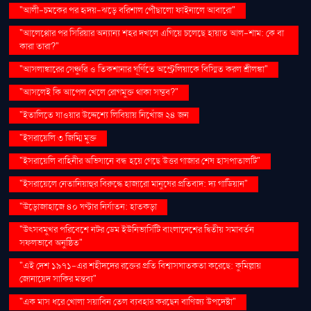
"আলী-চমকের পর হৃদয়-ঝড়ে বরিশাল পৌঁছালো ফাইনালে আবারো"
"আলেপ্পোর পর সিরিয়ার অন্যান্য শহর দখলে এগিয়ে চলেছে হায়াত আল-শাম: কে বা
কারা তারা?"
"আসলাঙ্কারের সেঞ্চুরি ও তিকশানার ঘূর্ণিতে অস্ট্রেলিয়াকে বিস্মিত করল শ্রীলঙ্কা"
"আসলেই কি আপেল খেলে রোগমুক্ত থাকা সম্ভব?"
"ইতালিতে যাওয়ার উদ্দেশ্যে লিবিয়ায় নিখোঁজ ২৪ জন
"ইসরায়েলি ৩ জিম্মি মুক্ত
"ইসরায়েলি বাহিনীর অভিযানে বন্ধ হয়ে গেছে উত্তর গাজার শেষ হাসপাতালটি"
"ইসরায়েলে নেতানিয়াহুর বিরুদ্ধে হাজারো মানুষের প্রতিবাদ: দ্য গার্ডিয়ান"
"উড়োজাহাজে ৪০ ঘণ্টার নির্যাতন: হাতকড়া
"উৎসবমুখর পরিবেশে নটর ডেম ইউনিভার্সিটি বাংলাদেশের দ্বিতীয় সমাবর্তন
সফলভাবে অনুষ্ঠিত"
"এই দেশ ১৯৭১-এর শহীদদের রক্তের প্রতি বিশ্বাসঘাতকতা করেছে: কুমিল্লায়
জোনায়েদ সাকির মন্তব্য"
"এক মাস ধরে খোলা সয়াবিন তেল ব্যবহার করছেন বাণিজ্য উপদেষ্টা"