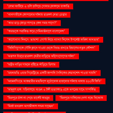
"বোমা ফাটিয়ে ও গুলি চালিয়ে সোনার দোকানে ডাকাতি
"ব্যবসায়ীকে কোপানোর ঘটনায় ছাত্রদল নেতা গ্রেপ্তার
"ভাঙা হাড় জোড়া লাগতে কেন সময় লাগে?"
"ভারতকে পরাজিত করে সেমিফাইনালে বাংলাদেশ"
"ভালোবাসা দিবসে ‘তামাশা’ পোস্ট নিয়ে ব্যাখ্যা দিলেন উপদেষ্টা ফরিদা আখতার"
"ভিনিসিয়ুসকে সৌদি ক্লাবে যাওয়া থেকে বিরত রাখতে রিয়ালের নতুন কৌশল"
"মতলব উত্তরে ছাত্রদল নেত্রীর বাড়িতে অগ্নিসংযোগের ঘটনা"
"মন্ত্রীর বাড়ির সামনে বৃষ্টিতে দাঁড়িয়ে ছিলাম
"ময়নামতি ওয়ার সিমেট্রিতে একটি জাপানি সৈনিকের দেহাবশেষ পাওয়া যায়নি"
"ময়মনসিংহে আজহারীর মাহফিলে মুঠোফোন হারানোর ঘটনায় থানায় ২০০টি জিডি"
"মামুনুল হক: সচিবালয়ে আগুন ও টঙ্গী হত্যাকাণ্ড একে অপরের সাথে সম্পর্কিত
"মিরপুরে চাঁদা না পেয়ে মার্কেট ভাঙচুর
"মিরপুরে সাকিবের খেলা বন্ধে বিক্ষোভ
"মির্জা ফখরুল আগামীকাল লন্ডন যাচ্ছেন"