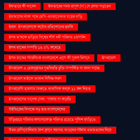
ইফতারে কী খাবেন
ইফতারের সময় রাসুল (সা.) যে দোয়া পড়তেন
ইয়ামালের বাঁকা পথে মেসি-ম্যারাডোনার স্বপ্নের বাড়ি
ইরান: ইসরায়েলকে কঠোর প্রতিশোধের হুমকি
ইলন মাস্ককে ছাড়িয়ে বিশ্বের শীর্ষ ধনী পরিবার ওয়ালটন
ইলন মাস্কের সম্পত্তি ১৯.২% কমেছে
ইলন মাস্কের স্টারলিংক বাংলাদেশে এলে কী সুফল মিলবে
ইসরায়েল
ইসরায়েল ও হেজবুল্লাহর যুদ্ধবিরতি চুক্তি সম্পর্কিত যা জানা যাচ্ছে
ইসরায়েল মাইকে আজান নিষিদ্ধ করল
ইসরায়েলি হামলায় বৈরুতে আবাসিক ভবনে ১১ জন নিহত
ইসরায়েলের সাবেক সেনা: 'গাজায় যা করেছি
উইন্ডিজের বিপক্ষে বড় হার বাংলাদেশের
উড়িরচরে পরিবার কল্যাণকেন্দ্র পরিণত হয়েছে পুলিশ ফাঁড়িতে
উত্তর মেসিডোনিয়ায় নৈশ ক্লাবে ভয়াবহ আগুনের ঘটনায় হতাহতদের নিয়ে