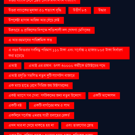
উত্তরা ব্যাংক দেবে ১৪৫ কোটি টাকা নগদ লভ্যাংশ
উত্তরা ব্যাংকের মুনাফা ৫০ শতাংশ বৃদ্ধি
উত্তীর্ণ ৮৩
উদ্ধার
উপদেষ্টা হাসান আরিফ আর বেঁচে নেই
উরুগুয়ে ও ব্রাজিলের বিপক্ষে শক্তিশালী দল ঘোষণা মেসিদের
এ আর রহমানের পারিশ্রমিক কত
এ বছর ফিতরার সর্বনিম্ন পরিমাণ ১১০ টাকা এবং সর্বোচ্চ ২ হাজার ৮০৫ টাকা নির্ধারণ
করা হয়েছে
এআই
এআই এর প্রভাব: গুগল ৩০০০০ কর্মীকে ছাঁটাইয়ের পথে
এআই প্রযুক্তি সম্বলিত নতুন দুটি ল্যাপটপ বাজারে
এক ম্যাচ হাতে রেখে সিরিজ জয় টাইগারদের
একই অ্যাপে সব সেবা: পর্যটকদের জন্য নতুন উদ্যোগ
একটি আন্দোলন
একটি বই
একটি বার্গারের দাম ৫ লাখ
একদিনে সর্বোচ্চ ওমরাহ যাত্রী প্রবাহের রেকর্ড
এখন আর না খেয়ে থাকতে হয় না
এবং তারুণ্যের দ্রোহ