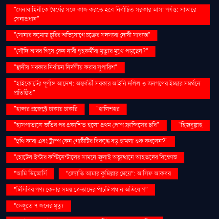
"সেনাবাহিনীকে ধৈর্যের সঙ্গে কাজ করতে হবে নির্বাচিত সরকার আসা পর্যন্ত: সাভারে
সেনাপ্রধান"
"সোনার কমোড চুরির অভিযোগে চক্রের সদস্যরা দোষী সাব্যস্ত"
"সৌদি আরব গিয়ে কেন নারী গৃহকর্মীরা মৃত্যুর মুখে পড়ছেন?"
"স্থানীয় সরকার নির্বাচন নির্দলীয় করার সুপারিশ"
"হাইকোর্টের পূর্ণাঙ্গ আদেশ: অন্তর্বর্তী সরকার আইনি দলিল ও জনগণের ইচ্ছার সমর্থনে
প্রতিষ্ঠিত"
"হাঙ্গার প্রজেক্টে ঢাকায় চাকরি
"হালিশহর
"হাসপাতালে ভর্তির পর প্রকাশিত হলো প্রথম পোপ ফ্রান্সিসের ছবি"
"হিজবুল্লাহ
"হুথি কারা এবং ট্রাম্প কেন গোষ্ঠীটির বিরুদ্ধে বড় হামলা শুরু করলেন?"
"হোটেল ইন্টার কন্টিনেন্টালের সামনে জুলাই অভ্যুত্থানে আহতদের বিক্ষোভ
“আমি ডিভোর্সি
“জ্যোতি আমার কুমিল্লার মেয়ে”: আসিফ আকবর
“টিসিবির পণ্য কেনার সময় ক্রেতাদের পাঁচটি প্রধান অভিযোগ”
“ডেঙ্গুতে ৭ জনের মৃত্যু