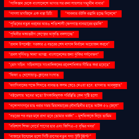
"পাকিস্তান থেকে বাংলাদেশে আসার পর রুনা লায়লার সম্মুখীন বাধার"
"পাগলা মসজিদে এক বস্তা চিঠি:
"পাবনার শুঁটকি রপ্তানি হচ্ছে বিদেশে"
"পুতিনের নতুন ধরনের আরও শক্তিশালী ক্ষেপণাস্ত্র ব্যবহারের হুমকি"
"পৃথিবীর অভ্যন্তরীণ কেন্দ্রের আকৃতি বদলাচ্ছে"
"প্রধান উপদেষ্টা: সরকার এ বছরের শেষ নাগাদ নির্বাচন আয়োজন করবে"
"প্রবল ঘূর্ণিঝড় 'দানা' আসন্ন: বাংলাদেশের জন্য ঝুঁকির পর্যবেক্ষণ"
"প্রেস সচিব: সচিবালয়ে সাংবাদিকদের প্রবেশাধিকার সীমিত করা হয়েছে"
"ফিফা ও খেলোয়াড়-ক্লাবের সংঘাত
"ফ্যাসিবাদের পক্ষে লিখতে ব্যবহৃত কলম ভেঙে দেওয়া হবে: হাসনাত আবদুল্লাহ"
"বইমেলায় ‘মবের’ মতো উসকানিমূলক পরিস্থিতি কেন সৃষ্টি হলো
"বঙ্গোপসাগরে মাছ ধরার সময় মিয়ানমারের নৌবাহিনীর হাতে আটক ৫৬ জেলে"
"বছরের পর বছর মনে রাখা হবে তোমার অর্জন" – মুশফিককে নিয়ে তামিম
"বরিশাল শিক্ষা বোর্ডে পাসের হার এবং জিপিএ-৫ বৃদ্ধির খবর"
"বাজারে উন্মোচন হলো সিটি গ্রুপের নতুন পণ্য ‘টুটি টুইস্ট’"