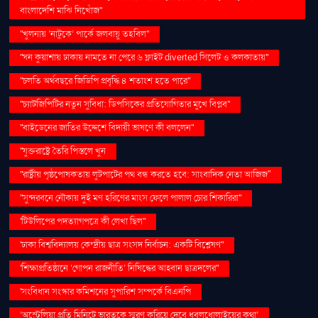
বাংলাদেশি মাঝি নিখোঁজ''
''খুলনায় ‘নাটুকে’ পার্কে জলবায়ু তহবিল''
''ঘন কুয়াশায় ঢাকায় নামতে না পেরে ৬ ফ্লাইট diverted সিলেট ও কলকাতায়''
''চলতি অর্থবছরে জিডিপি প্রবৃদ্ধি ৪ শতাংশ হতে পারে''
''চ্যাটজিপিটির নতুন সুবিধা: ডিপসিকের প্রতিযোগিতার মুখে বিপ্লব''
''বাইডেনের জাতির উদ্দেশে বিদায়ী ভাষণে কী বললেন''
''যুক্তরাষ্ট্রে তৈরি পিস্তলে খুন
''রাষ্ট্রীয় পৃষ্ঠপোষকতায় লুটপাটের পথ বন্ধ করতে হবে: সাংবাদিক নেতা আজিজ"
''সুন্দরবনে নৌকায় দুই মণ হরিণের মাংস ফেলে পালাল চোর শিকারিরা''
'টিউলিপের পদত্যাগপত্রে কী লেখা ছিল''
'ঢাকা বিশ্ববিদ্যালয় কেন্দ্রীয় ছাত্র সংসদ নির্বাচন: একটি বিশ্লেষণ''
'শিক্ষাপ্রতিষ্ঠানে ‘গোপন রাজনীতি’ নিষিদ্ধের আহ্বান ছাত্রদলের''
'সংবিধান সংস্কার কমিশনের সুপারিশ সম্পর্কে বিএনপি
‘অস্ট্রেলিয়া প্রতি মিনিটে ভারতকে স্মরণ করিয়ে দেবে ধবলধোলাইয়ের কথা’