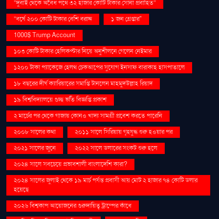
“দুবাই থেকে অবৈধ পথে ৩২ হাজার কোটি টাকার সোনা প্রবাহিত”
“বর্ষে ২০০ কোটি টাকার বেশি বরাদ্দ
১ জন গ্রেপ্তার"
1000$ Trump Account
১০৩ কোটি টাকার হেলিকপ্টার নিয়ে অনুশীলনে গেলেন নেইমার
১২০০ টাকা প্যাকেজে হেলথ চেকআপের সুযোগ ইনসাফ বারাকাহ হাসপাতালে
১৮ বছরের দীর্ঘ ক্যারিয়ারের সমাপ্তি টানলেন মাহমুদউল্লাহ রিয়াদ
১৯ বিশ্ববিদ্যালয়ে গুচ্ছ ভর্তি বিজ্ঞপ্তি প্রকাশ
২ মার্চের পর থেকে গাজায় কোনও খাদ্য সামগ্রী প্রবেশ করতে পারেনি
২০০৮ সালের কথা
২০১১ সালে সিরিয়ায় গৃহযুদ্ধ শুরু হওয়ার পর
২০২১ সালের জুনে
২০২২ সালে ডলারের সংকট শুরু হলে
২০২৪ সালে সবচেয়ে প্রভাবশালী বাংলাদেশি কারা?
২০২৪ সালের জুলাই থেকে ১৯ মার্চ পর্যন্ত প্রবাসী আয় মোট ২ হাজার ৭৪ কোটি ডলার
হয়েছে
২০২৬ বিশ্বকাপ আয়োজনের গুরুদায়িত্ব ট্রাম্পের কাঁধে