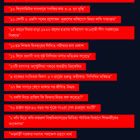
"১০ কিলোমিটার ব্যবধানে সবজির দাম ৩-৪ গুণ বৃদ্ধি"
"১০ কোটি ও এমপি পদের প্রলোভন: নুরুলের অভিযোগ মিথ্যা দাবি সামান্তার"
"১৫ বছরে বিচার ছাড়া ১৯২৬ জনের হত্যার অভিযোগ আওয়ামী লীগ সরকারের
বিরুদ্ধে"
"১৮তম শিক্ষক নিবন্ধনের লিখিত পরীক্ষার ফল প্রকাশ
"১৯ দিনে প্রবাসী আয় দুই বিলিয়ন ডলার অতিক্রম করেছে"
"২৭টি ব্যাগসহ অস্ট্রেলিয়া সফরে ভারতীয় ক্রিকেটার
"৪ নভেম্বর সংবিধান দিবস ও ৭ মার্চের গুরুত্ব অস্বীকার: সিপিবির অভিমত"
"৬৭ দিন সাগরে ভেসে থাকার পর জীবিত উদ্ধার
"৭ বদলি নিয়ে ব্রাজিল কি ফিফার নিয়ম ভঙ্গ করেছে?"
"৭০ মাইল দূরে ৪০ বছর পর খুঁজে পাওয়া গেল হারানো আংটি"
"৮ দবি নিয়ে কবি নজরুল বিশ্ববিদ্যালয়ের মিডিয়া স্টাডিজ বিভাগে শিক্ষার্থীদের
আন্দোলন"
"অন্তর্বর্তী সরকার যথাযথ পদক্ষেপ গ্রহণে ব্যর্থ