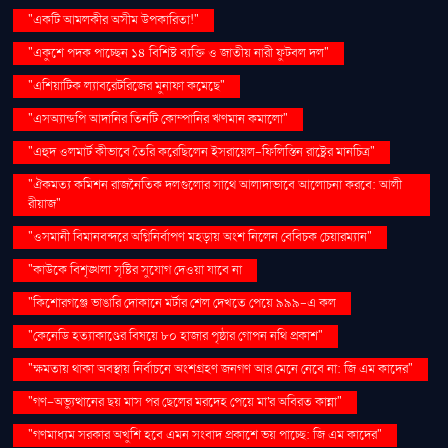
"একটি আমলকীর অসীম উপকারিতা!"
"একুশে পদক পাচ্ছেন ১৪ বিশিষ্ট ব্যক্তি ও জাতীয় নারী ফুটবল দল"
"এশিয়াটিক ল্যাবরেটরিজের মুনাফা কমেছে"
"এসঅ্যান্ডপি আদানির তিনটি কোম্পানির ঋণমান কমালো"
"এহুদ ওলমার্ট কীভাবে তৈরি করেছিলেন ইসরায়েল-ফিলিস্তিন রাষ্ট্রের মানচিত্র"
"ঐকমত্য কমিশন রাজনৈতিক দলগুলোর সাথে আলাদাভাবে আলোচনা করবে: আলী
রীয়াজ"
"ওসমানী বিমানবন্দরে অগ্নিনির্বাপণ মহড়ায় অংশ নিলেন বেবিচক চেয়ারম্যান"
"কাউকে বিশৃঙ্খলা সৃষ্টির সুযোগ দেওয়া যাবে না
"কিশোরগঞ্জে ভাঙারি দোকানে মর্টার শেল দেখতে পেয়ে ৯৯৯-এ কল
"কেনেডি হত্যাকাণ্ডের বিষয়ে ৮০ হাজার পৃষ্ঠার গোপন নথি প্রকাশ"
"ক্ষমতায় থাকা অবস্থায় নির্বাচনে অংশগ্রহণ জনগণ আর মেনে নেবে না: জি এম কাদের"
"গণ–অভ্যুত্থানের ছয় মাস পর ছেলের মরদেহ পেয়ে মা'র অবিরত কান্না"
"গণমাধ্যম সরকার অখুশি হবে এমন সংবাদ প্রকাশে ভয় পাচ্ছে: জি এম কাদের"