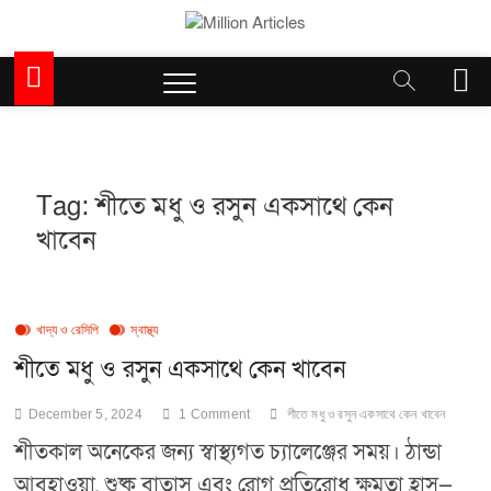
Skip
to
Million Articles
content
M
e
n
u
B
u
Tag:
শীতে মধু ও রসুন একসাথে কেন
t
খাবেন
t
o
n
খাদ্য ও রেসিপি
স্বাস্থ্য
শীতে মধু ও রসুন একসাথে কেন খাবেন
December 5, 2024
1 Comment
শীতে মধু ও রসুন একসাথে কেন খাবেন
শীতকাল অনেকের জন্য স্বাস্থ্যগত চ্যালেঞ্জের সময়। ঠান্ডা
আবহাওয়া, শুষ্ক বাতাস এবং রোগ প্রতিরোধ ক্ষমতা হ্রাস—