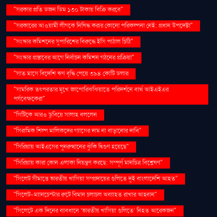
"সরকার প্রতি ডজন ডিম ১৩০ টাকায় বিক্রি করবে"
"সরকারের আওয়ামী লীগকে নিষিদ্ধ করার কোনো পরিকল্পনা নেই: প্রধান উপদেষ্টা"
"সংস্কার কমিশনের সুপারিশের বিরুদ্ধে ইসি পাঠাল চিঠি"
"সংস্কার প্রস্তাবের আগে নির্বাচন কমিশন গঠনের প্রক্রিয়া"
"সাত মাসে বিদেশি ঋণ বৃদ্ধি পেয়ে ৩৯৪ কোটি ডলার
"সামরিক তৎপরতার মুখে জাপোরিঝঝিয়াতে পরিদর্শনে ব্যর্থ আইএইএর
পর্যবেক্ষকেরা"
"সিটিকে আরও ডুবিয়ে সালাহ বললেন
"সিরামিক শিল্প মালিকদের গ্যাসের দাম না বাড়ানোর দাবি"
"সিরিয়ায় আইএসের পুনরুত্থানের ঝুঁকি দ্বিগুণ হয়েছে"
"সিরিয়ায় কারা কোন এলাকা নিয়ন্ত্রণ করছে: সম্পূর্ণ মানচিত্র বিশ্লেষণ"
"সিলেট সীমান্তে ভারতীয় খাসিয়া সম্প্রদায়ের গুলিতে দুই বাংলাদেশি আহত"
"সিলেট-ম্যানচেস্টার রুটে বিমান চলাচল অব্যাহত রাখার আহ্বান"
"সিলেটে এক দিনের ব্যবধানে ‘ভারতীয় খাসিয়া গু‌লিতে’ নিহত আরেকজন"