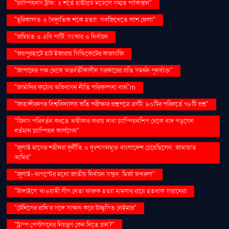
"চ্যাম্পিয়নস ট্রফি: ২ শর্তে হাইব্রিড মডেলে সম্মত পাকিস্তান"
"ছুরিকাঘাত ও বৈদ্যুতিক শকে হত্যা: সবজিখেতে লাশ ফেলা"
"জমিয়ত ও এবি পার্টি: সংস্কার ও নির্বাচন
"জয়পুরহাটে হাট ইজারায় সিন্ডিকেটের কারসাজি
"জাপানের পক্ষ থেকে অন্তর্বর্তীকালীন সরকারের প্রতি সমর্থন পুনর্ব্যক্ত"
"জার্মানির কঠোর অভিবাসন নীতি পরিকল্পনা ব্যর্থ"m
"জাহাঙ্গীরনগর বিশ্ববিদ্যালয় ভর্তি পরীক্ষার প্রশ্নপত্রে ত্রুটি: ৮০টির পরিবর্তে ৭৮টি প্রশ্ন"
"জিনস পরিবর্তন করতে অস্বীকার করায় দাবা চ্যাম্পিয়নশিপ থেকে বাদ পড়লেন
বর্তমান চ্যাম্পিয়ন কার্লসেন"
"জুলাই মাসের শহীদরা দুর্নীতি ও দুঃশাসনমুক্ত বাংলাদেশ চেয়েছিলেন: জামায়াত
আমির"
"জুলাই-আগস্টের মধ্যে জাতীয় নির্বাচন সম্ভব: মির্জা ফখরুল"
"টাঙ্গাইলে আওয়ামী লীগ নেতা ফারুক হত্যা মামলার রায়ে হতবাক সন্তানেরা
"টেনিসের রানি’র সঙ্গে সাক্ষাৎ করে উচ্ছ্বসিত নেইমার"
"ট্রাম্প পেন্টাগনের নিয়ন্ত্রণ কেন নিতে চান?"