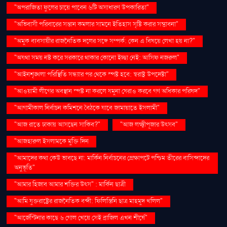
"অপরাজিতা ফুলের চায়ে পাবেন ৬টি অসাধারণ উপকারিতা"
"অভিবাসী পরিবারের সন্তান কমলার সামনে ইতিহাস সৃষ্টি করার সম্ভাবনা"
"অমুক ব্যবসায়ীর রাজনৈতিক দলের সঙ্গে সম্পর্ক: কেন এ বিষয়ে লেখা হয় না?"
"অযথা সময় নষ্ট করে সরকারে থাকার কোনো ইচ্ছা নেই: আসিফ নজরুল"
"আইনশৃঙ্খলা পরিস্থিতি সন্ধ্যার পর থেকে স্পষ্ট হবে: স্বরাষ্ট্র উপদেষ্টা"
"আওয়ামী লীগের অবস্থান স্পষ্ট না করলে যমুনা ঘেরাও করবে গণ অধিকার পরিষদ"
"আগামীকাল নির্বাচন কমিশনে বৈঠকে যাবে জামায়াতে ইসলামী"
"আজ রাতে ঢাকায় আসছেন সাকিব?"
"আজ লক্ষ্মীপূজার উৎসব"
"আজহারুল ইসলামকে মুক্তি দিন
"আমাদের কথা কেউ ভাবছে না: মার্কিন নির্বাচনের প্রেক্ষাপটে পশ্চিম তীরের বাসিন্দাদের
অনুভূতি"
"আমার হিজাব আমার শক্তির উৎস" : মার্কিন ছাত্রী
"আমি যুক্তরাষ্ট্রের রাজনৈতিক বন্দী: ফিলিস্তিনি ছাত্র মাহমুদ খলিল"
"আর্জেন্টিনার কাছে ৬ গোল খেয়ে সেই ব্রাজিল এখন শীর্ষে"