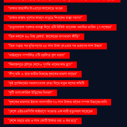
"ঢাকার জাহাঙ্গীর টাওয়ারে ক্যাফেতে আগুন
"ঢাকার রাস্তায় ধুলোর কারণে বাড়ছে শিশুদের স্বাস্থ্য সমস্যা"
"তত্ত্বাবধায়ক সরকার ব্যবস্থা নিয়ে ৩টি রিভিউ আবেদন শুনানির তারিখ ১৭ নভেম্বর"
"তিন দশকে ৩০ বিশ্ব রেকর্ড: জাকেরের অসাধারণ কীর্তি"
"তিন সপ্তাহ পর মুক্তিপণের ২৫ লাখ টাকা দেওয়ার পর তরুণের লাশ উদ্ধার"
"থাইরয়েড সম্পর্কিত ৫টি প্রচলিত ভুল ধারণা"
"দিনাজপুরে মৌসুম শেষেও সুগন্ধি ধানের দাম হ্রাস"
"দীপু মনি ও তাঁর স্বামীর বিরুদ্ধে দুদকের মামলা দায়ের"
"দুই প্ল্যাটফর্মের সমানসংখ্যক নেতা নিয়ে নতুন দলের কমিটি
"দুটি আলংকারিক উদ্ভিদের বিবরণ"
"দুদকের মামলায় ইয়াবা ব্যবসায়ীর ৭৬ লাখ টাকার অবৈধ সম্পদ উদ্ধারের দাবি
"দেশে এইচএমপিভি ভাইরাসে আক্রান্ত এক নারী মৃত্যুবরণ করেছেন
"দেশে বছরে প্রায় ৩ লাখ কোটি টাকার শুল্ক ও কর ছাড়"