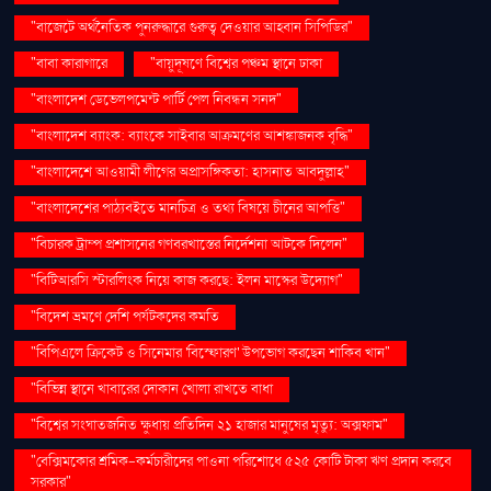
"বাজেটে অর্থনৈতিক পুনরুদ্ধারে গুরুত্ব দেওয়ার আহ্বান সিপিডির"
"বাবা কারাগারে
"বায়ুদূষণে বিশ্বের পঞ্চম স্থানে ঢাকা
"বাংলাদেশ ডেভেলপমেন্ট পার্টি পেল নিবন্ধন সনদ"
"বাংলাদেশ ব্যাংক: ব্যাংকে সাইবার আক্রমণের আশঙ্কাজনক বৃদ্ধি"
"বাংলাদেশে আওয়ামী লীগের অপ্রাসঙ্গিকতা: হাসনাত আবদুল্লাহ"
"বাংলাদেশের পাঠ্যবইতে মানচিত্র ও তথ্য বিষয়ে চীনের আপত্তি"
"বিচারক ট্রাম্প প্রশাসনের গণবরখাস্তের নির্দেশনা আটকে দিলেন"
"বিটিআরসি স্টারলিংক নিয়ে কাজ করছে: ইলন মাস্কের উদ্যোগ"
"বিদেশ ভ্রমণে দেশি পর্যটকদের কমতি
"বিপিএলে ক্রিকেট ও সিনেমার 'বিস্ফোরণ' উপভোগ করছেন শাকিব খান"
"বিভিন্ন স্থানে খাবারের দোকান খোলা রাখতে বাধা
"বিশ্বের সংঘাতজনিত ক্ষুধায় প্রতিদিন ২১ হাজার মানুষের মৃত্যু: অক্সফাম"
"বেক্সিমকোর শ্রমিক-কর্মচারীদের পাওনা পরিশোধে ৫২৫ কোটি টাকা ঋণ প্রদান করবে
সরকার"