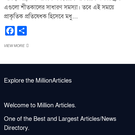
এগুলো শীতকালের সাধারণ সমস্যা। তবে এই সময়ে
প্রাকৃতিক প্রতিষেধক হিসেবে মধু…
F
S
a
h
শীতে
VIEW MORE
c
ar
মধু
e
e
ও
রসুন
b
একসাথে
কেন
o
খাবেন
Explore the MillionArticles
o
k
Welcome to Million Articles.
One of the Best and Largest Articles/News
Directory.