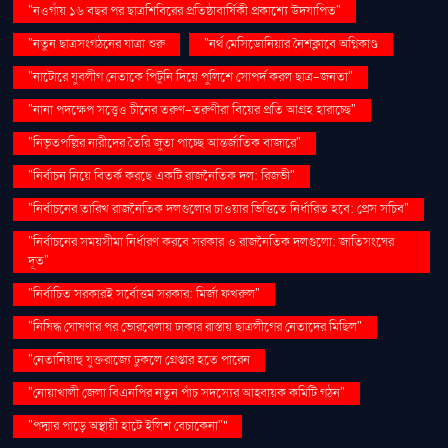
"নওগাঁয় ১৬ বছর পর ছাত্রশিবিরের প্রতিষ্ঠাবার্ষিকী প্রকাশ্যে উদযাপিত"
"নতুন ছাত্রসংগঠনের যাত্রা শুরু
"নর্থ মেসিডোনিয়ার নৈশক্লাবে অগ্নিকাণ্ড
"নাটোরে যুবলীগ নেতাকে পিটুনি দিয়ে পুলিশে সোপর্দ করল ছাত্র-জনতা"
"নানা পদক্ষেপ সত্ত্বেও চীনের তরুণ-তরুণীরা বিয়ের প্রতি আগ্রহ হারাচ্ছে"
"নিভৃতপল্লির নারীদের তৈরি জুতা পাচ্ছে আন্তর্জাতিক বাজারে"
"নির্বাচন নিয়ে বিতর্ক করছে একটি রাজনৈতিক দল: রিজভী"
"নির্বাচনের তারিখ রাজনৈতিক দলগুলোর চাওয়ার ভিত্তিতে নির্ধারিত হবে: প্রেস সচিব"
"নির্বাচনের সময়সীমা নির্ধারণ করবে সরকার ও রাজনৈতিক দলগুলো: জাতিসংঘের
দূত"
"নির্বাচিত সরকারই সর্বোত্তম সরকার: মির্জা ফখরুল"
"নিষিদ্ধ ঘোষণার পর ভোরবেলায় ঢাকার রাস্তায় ছাত্রলীগের নেতাদের মিছিল"
"নেতানিয়াহু যুক্তরাজ্যে ঢুকলে গ্রেপ্তার হতে পারেন
"নোয়াখালী জেলা বিএনপির নতুন পাঁচ সদস্যের আহ্বায়ক কমিটি গঠন"
"পদ্মার পাড়ে অস্থায়ী হাটে ইলিশ বেচাকেনা"''