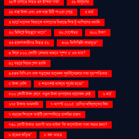
২৮টি গুলিতে নিহত হন ইন্দিরা গান্ধী
২৯ জানুয়ারি
২৯ বস্তা টাকা এবং এক বস্তা চিঠি পাওয়া গেছে
৩ মার্চ
৩ মার্চে খালেদা জিয়াকে খালাসের বিরুদ্ধে লিভ টু আপিলের শুনানি
৩০ মিনিটে নিয়ন্ত্রণে আসে"
৩০ সেপ্টেম্বর
৩০০ টাকা!
৩৩ হামলাকারীসহ নিহত ৫৮
৩৬৯ ফিলিস্তিনি কারামুক্ত"
৪ দিনে ৮০০ কোটি! কোথায় থামবে 'পুষ্পা ২' এর আয়?
৪১ বছরে বিচার শেষ হয়নি
৪৩তম বিসিএস বাদ পড়াদের আবেদন পুনর্বিবেচনার সভা বৃহস্পতিবার
৫ টাকা বেশি
৫ শতাংশই থাকবে পূর্বের মতো"
৫০০ কোটি টাকা দেবে: নতুন টাকা ছাপানোর প্রয়োজন নেই
৬ মার্চ
৬৭৫ টাকায় আমদানি
৭ আগস্ট ২০০৫: মেসির অভিষেকের দিন
৭ বছরের শিশুকে আইটি কোম্পানিতে চাকরির প্রস্তাব
৭৩০ কোটি টাকার ‘প্রবাসী আয় নাটক’ কি কালোটাকা সাদা করার জন্য?
৮ চক্রের জড়িত"
৮ জন আহত