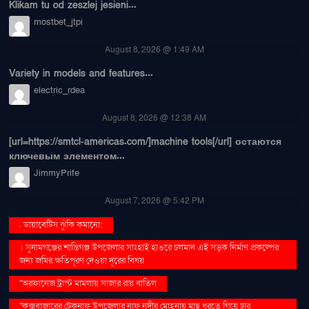
Klikam tu od zeszlej jesieni...
mostbet_jtpi
August 8, 2026 @ 1:49 AM
Variety in models and features...
electric_rdea
August 8, 2026 @ 12:38 AM
[url=https://smtcl-americas.com/]machine tools[/url] остаются
ключевым элементом...
JimmyPrife
August 7, 2026 @ 5:42 PM
. ডায়াবেটিস ঝুঁকি কমানো:
। সুনামগঞ্জের শান্তিগঞ্জ উপজেলার সাংহাই হাওরে চলমান এই সড়ক নির্মাণ প্রকল্পের
জন্য জমির ক্ষতিপূরণ দেওয়া দূরের বিষয়
''অরফানেজ ট্রাস্ট মামলায় সাজার রায় বাতিল
''কক্সবাজারের টেকনাফ উপজেলার নাফ নদীর মোহনায় মাছ ধরতে গিয়ে চার