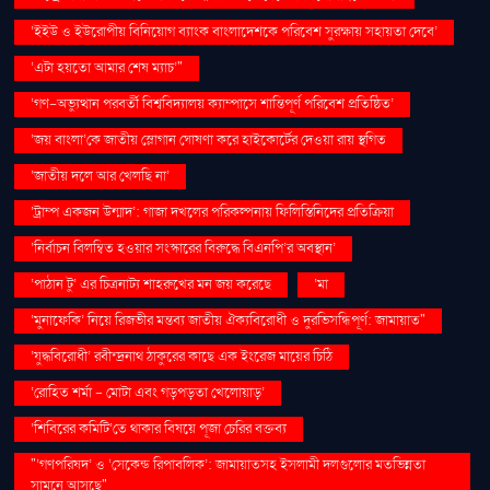
‘ইইউ ও ইউরোপীয় বিনিয়োগ ব্যাংক বাংলাদেশকে পরিবেশ সুরক্ষায় সহায়তা দেবে’
‘এটা হয়তো আমার শেষ ম্যাচ’"
‘গণ–অভ্যুত্থান পরবর্তী বিশ্ববিদ্যালয় ক্যাম্পাসে শান্তিপূর্ণ পরিবেশ প্রতিষ্ঠিত’
‘জয় বাংলা’কে জাতীয় স্লোগান ঘোষণা করে হাইকোর্টের দেওয়া রায় স্থগিত
‘জাতীয় দলে আর খেলছি না’
‘ট্রাম্প একজন উন্মাদ’: গাজা দখলের পরিকল্পনায় ফিলিস্তিনিদের প্রতিক্রিয়া
‘নির্বাচন বিলম্বিত হওয়ার সংস্কারের বিরুদ্ধে বিএনপি’র অবস্থান’
‘পাঠান টু’ এর চিত্রনাট্য শাহরুখের মন জয় করেছে
‘মা
‘মুনাফেকি’ নিয়ে রিজভীর মন্তব্য জাতীয় ঐক্যবিরোধী ও দুরভিসন্ধিপূর্ণ: জামায়াত"
‘যুদ্ধবিরোধী’ রবীন্দ্রনাথ ঠাকুরের কাছে এক ইংরেজ মায়ের চিঠি
‘রোহিত শর্মা - মোটা এবং গড়পড়তা খেলোয়াড়’
‘শিবিরের কমিটি’তে থাকার বিষয়ে পূজা চেরির বক্তব্য
"‘গণপরিষদ’ ও ‘সেকেন্ড রিপাবলিক’: জামায়াতসহ ইসলামী দলগুলোর মতভিন্নতা
সামনে আসছে"