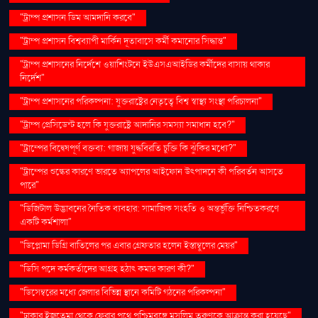
"ট্রাম্প প্রশাসন ডিম আমদানি করবে"
"ট্রাম্প প্রশাসন বিশ্বব্যাপী মার্কিন দূতাবাসে কর্মী কমানোর সিদ্ধান্ত"
"ট্রাম্প প্রশাসনের নির্দেশে ওয়াশিংটনে ইউএসএআইডির কর্মীদের বাসায় থাকার
নির্দেশ"
"ট্রাম্প প্রশাসনের পরিকল্পনা: যুক্তরাষ্ট্রের নেতৃত্বে বিশ্ব স্বাস্থ্য সংস্থা পরিচালনা"
"ট্রাম্প প্রেসিডেন্ট হলে কি যুক্তরাষ্ট্রে আদানির সমস্যা সমাধান হবে?"
"ট্রাম্পের বিদ্বেষপূর্ণ বক্তব্য: গাজায় যুদ্ধবিরতি চুক্তি কি ঝুঁকির মধ্যে?"
"ট্রাম্পের শুল্কের কারণে ভারতে অ্যাপলের আইফোন উৎপাদনে কী পরিবর্তন আসতে
পারে"
"ডিজিটাল উদ্ভাবনের নৈতিক ব্যবহার: সামাজিক সংহতি ও অন্তর্ভুক্তি নিশ্চিতকরণে
একটি কর্মশালা"
"ডিপ্লোমা ডিগ্রি বাতিলের পর এবার গ্রেফতার হলেন ইস্তাম্বুলের মেয়র"
"ডিসি পদে কর্মকর্তাদের আগ্রহ হঠাৎ কমার কারণ কী?"
"ডিসেম্বরের মধ্যে জেলার বিভিন্ন স্থানে কমিটি গঠনের পরিকল্পনা"
"ঢাকার ইজতেমা থেকে ফেরার পথে পশ্চিমবঙ্গে মুসলিম তরুণকে আক্রান্ত করা হয়েছে"