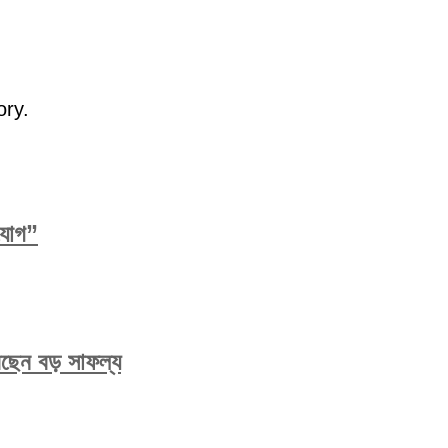
ory.
িযোগ”
করেছেন বড় সাফল্য