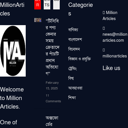
k
MillionArti
Categorie
R
TS
cles
s
Million
Articles
“টিসিবি
র পণ্য
বাণিজ্য
কেনার
news@million
বাংলাদেশ
সময়
articles.com
ক্রেতাদে
বিনোদন
র পাঁচটি
millionarticles
বিজ্ঞান ও প্রযুক্তি
প্রধান
অভিযো
Like us
ট্রেন্ডিং
গ”
বিশ্ব
February
আবহাওয়া
Welcome
15, 2025
11
to Million
শিক্ষা
Comments
Articles.
অক্সফো
One of
র্ডের