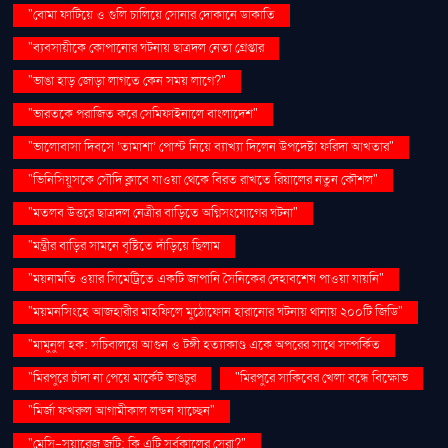
"বোমা ফাটিয়ে ও গুলি চালিয়ে সোনার দোকানে ডাকাতি
"ব্যবসায়ীকে কোপানোর ঘটনায় ছাত্রদল নেতা গ্রেপ্তার
"ভাঙা হাড় জোড়া লাগতে কেন সময় লাগে?"
"ভারতকে পরাজিত করে সেমিফাইনালে বাংলাদেশ"
"ভালোবাসা দিবসে ‘তামাশা’ পোস্ট নিয়ে ব্যাখ্যা দিলেন উপদেষ্টা ফরিদা আখতার"
"ভিনিসিয়ুসকে সৌদি ক্লাবে যাওয়া থেকে বিরত রাখতে রিয়ালের নতুন কৌশল"
"মতলব উত্তরে ছাত্রদল নেত্রীর বাড়িতে অগ্নিসংযোগের ঘটনা"
"মন্ত্রীর বাড়ির সামনে বৃষ্টিতে দাঁড়িয়ে ছিলাম
"ময়নামতি ওয়ার সিমেট্রিতে একটি জাপানি সৈনিকের দেহাবশেষ পাওয়া যায়নি"
"ময়মনসিংহে আজহারীর মাহফিলে মুঠোফোন হারানোর ঘটনায় থানায় ২০০টি জিডি"
"মামুনুল হক: সচিবালয়ে আগুন ও টঙ্গী হত্যাকাণ্ড একে অপরের সাথে সম্পর্কিত
"মিরপুরে চাঁদা না পেয়ে মার্কেট ভাঙচুর
"মিরপুরে সাকিবের খেলা বন্ধে বিক্ষোভ
"মির্জা ফখরুল আগামীকাল লন্ডন যাচ্ছেন"
"মেসি-সুয়ারেজ জুটি: কি এটি সর্বকালের সেরা?"