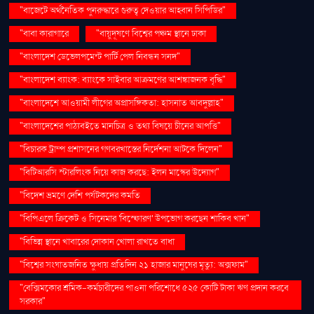
"বাজেটে অর্থনৈতিক পুনরুদ্ধারে গুরুত্ব দেওয়ার আহ্বান সিপিডির"
"বাবা কারাগারে
"বায়ুদূষণে বিশ্বের পঞ্চম স্থানে ঢাকা
"বাংলাদেশ ডেভেলপমেন্ট পার্টি পেল নিবন্ধন সনদ"
"বাংলাদেশ ব্যাংক: ব্যাংকে সাইবার আক্রমণের আশঙ্কাজনক বৃদ্ধি"
"বাংলাদেশে আওয়ামী লীগের অপ্রাসঙ্গিকতা: হাসনাত আবদুল্লাহ"
"বাংলাদেশের পাঠ্যবইতে মানচিত্র ও তথ্য বিষয়ে চীনের আপত্তি"
"বিচারক ট্রাম্প প্রশাসনের গণবরখাস্তের নির্দেশনা আটকে দিলেন"
"বিটিআরসি স্টারলিংক নিয়ে কাজ করছে: ইলন মাস্কের উদ্যোগ"
"বিদেশ ভ্রমণে দেশি পর্যটকদের কমতি
"বিপিএলে ক্রিকেট ও সিনেমার 'বিস্ফোরণ' উপভোগ করছেন শাকিব খান"
"বিভিন্ন স্থানে খাবারের দোকান খোলা রাখতে বাধা
"বিশ্বের সংঘাতজনিত ক্ষুধায় প্রতিদিন ২১ হাজার মানুষের মৃত্যু: অক্সফাম"
"বেক্সিমকোর শ্রমিক-কর্মচারীদের পাওনা পরিশোধে ৫২৫ কোটি টাকা ঋণ প্রদান করবে
সরকার"