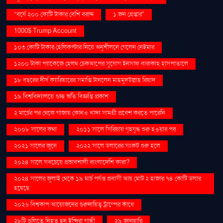
“বর্ষে ২০০ কোটি টাকার বেশি বরাদ্দ
১ জন গ্রেপ্তার"
1000$ Trump Account
১০৩ কোটি টাকার হেলিকপ্টার নিয়ে অনুশীলনে গেলেন নেইমার
১২০০ টাকা প্যাকেজে হেলথ চেকআপের সুযোগ ইনসাফ বারাকাহ হাসপাতালে
১৮ বছরের দীর্ঘ ক্যারিয়ারের সমাপ্তি টানলেন মাহমুদউল্লাহ রিয়াদ
১৯ বিশ্ববিদ্যালয়ে গুচ্ছ ভর্তি বিজ্ঞপ্তি প্রকাশ
২ মার্চের পর থেকে গাজায় কোনও খাদ্য সামগ্রী প্রবেশ করতে পারেনি
২০০৮ সালের কথা
২০১১ সালে সিরিয়ায় গৃহযুদ্ধ শুরু হওয়ার পর
২০২১ সালের জুনে
২০২২ সালে ডলারের সংকট শুরু হলে
২০২৪ সালে সবচেয়ে প্রভাবশালী বাংলাদেশি কারা?
২০২৪ সালের জুলাই থেকে ১৯ মার্চ পর্যন্ত প্রবাসী আয় মোট ২ হাজার ৭৪ কোটি ডলার
হয়েছে
২০২৬ বিশ্বকাপ আয়োজনের গুরুদায়িত্ব ট্রাম্পের কাঁধে
২৮টি গুলিতে নিহত হন ইন্দিরা গান্ধী
২৯ জানুয়ারি