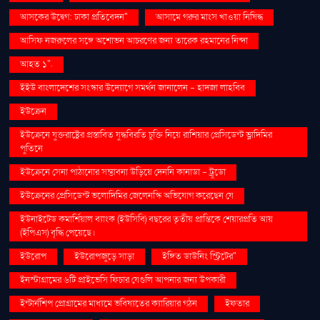
আসকের উদ্বেগ: ঢাকা প্রতিবেদন"
আসামে গরুর মাংস খাওয়া নিষিদ্ধ
আসিফ নজরুলের সঙ্গে অশোভন আচরণের জন্য তারেক রহমানের নিন্দা
আহত ১".
ইইউ বাংলাদেশের সংস্কার উদ্যোগে সমর্থন জানালেন - হাদজা লাহবিব
ইউক্রেন
ইউক্রেনে যুক্তরাষ্ট্রের প্রস্তাবিত যুদ্ধবিরতি চুক্তি নিয়ে রাশিয়ার প্রেসিডেন্ট ভ্লাদিমির
পুতিনে
ইউক্রেনে সেনা পাঠানোর সম্ভাবনা উড়িয়ে দেননি কানাডা - ট্রুডো
ইউক্রেনের প্রেসিডেন্ট ভলোদিমির জেলেনস্কি অভিযোগ করেছেন যে
ইউনাইটেড কমার্শিয়াল ব্যাংক (ইউসিবি) বছরের তৃতীয় প্রান্তিকে শেয়ারপ্রতি আয়
(ইপিএস) বৃদ্ধি পেয়েছে।
ইউরোপ
ইউরোপজুড়ে সাড়া
ইঙ্গিত ডাউনিং স্ট্রিটের"
ইনস্টাগ্রামের ৬টি প্রাইভেসি ফিচার যেগুলি আপনার জন্য উপকারী
ইন্টার্নশিপ প্রোগ্রামের মাধ্যমে ভবিষ্যতের ক্যারিয়ার গঠন
ইফতার