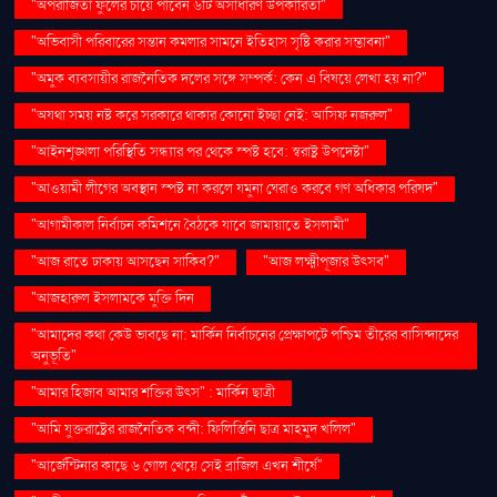
"অপরাজিতা ফুলের চায়ে পাবেন ৬টি অসাধারণ উপকারিতা"
"অভিবাসী পরিবারের সন্তান কমলার সামনে ইতিহাস সৃষ্টি করার সম্ভাবনা"
"অমুক ব্যবসায়ীর রাজনৈতিক দলের সঙ্গে সম্পর্ক: কেন এ বিষয়ে লেখা হয় না?"
"অযথা সময় নষ্ট করে সরকারে থাকার কোনো ইচ্ছা নেই: আসিফ নজরুল"
"আইনশৃঙ্খলা পরিস্থিতি সন্ধ্যার পর থেকে স্পষ্ট হবে: স্বরাষ্ট্র উপদেষ্টা"
"আওয়ামী লীগের অবস্থান স্পষ্ট না করলে যমুনা ঘেরাও করবে গণ অধিকার পরিষদ"
"আগামীকাল নির্বাচন কমিশনে বৈঠকে যাবে জামায়াতে ইসলামী"
"আজ রাতে ঢাকায় আসছেন সাকিব?"
"আজ লক্ষ্মীপূজার উৎসব"
"আজহারুল ইসলামকে মুক্তি দিন
"আমাদের কথা কেউ ভাবছে না: মার্কিন নির্বাচনের প্রেক্ষাপটে পশ্চিম তীরের বাসিন্দাদের
অনুভূতি"
"আমার হিজাব আমার শক্তির উৎস" : মার্কিন ছাত্রী
"আমি যুক্তরাষ্ট্রের রাজনৈতিক বন্দী: ফিলিস্তিনি ছাত্র মাহমুদ খলিল"
"আর্জেন্টিনার কাছে ৬ গোল খেয়ে সেই ব্রাজিল এখন শীর্ষে"