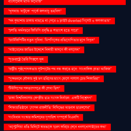
বাংলাদেশি মাঝি নিখোঁজ''
''খুলনায় ‘নাটুকে’ পার্কে জলবায়ু তহবিল''
''ঘন কুয়াশায় ঢাকায় নামতে না পেরে ৬ ফ্লাইট diverted সিলেট ও কলকাতায়''
''চলতি অর্থবছরে জিডিপি প্রবৃদ্ধি ৪ শতাংশ হতে পারে''
''চ্যাটজিপিটির নতুন সুবিধা: ডিপসিকের প্রতিযোগিতার মুখে বিপ্লব''
''বাইডেনের জাতির উদ্দেশে বিদায়ী ভাষণে কী বললেন''
''যুক্তরাষ্ট্রে তৈরি পিস্তলে খুন
''রাষ্ট্রীয় পৃষ্ঠপোষকতায় লুটপাটের পথ বন্ধ করতে হবে: সাংবাদিক নেতা আজিজ"
''সুন্দরবনে নৌকায় দুই মণ হরিণের মাংস ফেলে পালাল চোর শিকারিরা''
'টিউলিপের পদত্যাগপত্রে কী লেখা ছিল''
'ঢাকা বিশ্ববিদ্যালয় কেন্দ্রীয় ছাত্র সংসদ নির্বাচন: একটি বিশ্লেষণ''
'শিক্ষাপ্রতিষ্ঠানে ‘গোপন রাজনীতি’ নিষিদ্ধের আহ্বান ছাত্রদলের''
'সংবিধান সংস্কার কমিশনের সুপারিশ সম্পর্কে বিএনপি
‘অস্ট্রেলিয়া প্রতি মিনিটে ভারতকে স্মরণ করিয়ে দেবে ধবলধোলাইয়ের কথা’