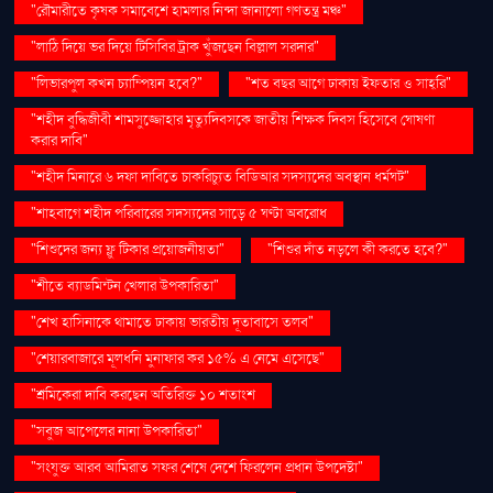
"রৌমারীতে কৃষক সমাবেশে হামলার নিন্দা জানালো গণতন্ত্র মঞ্চ"
"লাঠি দিয়ে ভর দিয়ে টিসিবির ট্রাক খুঁজছেন বিল্লাল সরদার"
"লিভারপুল কখন চ্যাম্পিয়ন হবে?"
"শত বছর আগে ঢাকায় ইফতার ও সাহ্‌রি"
"শহীদ বুদ্ধিজীবী শামসুজ্জোহার মৃত্যুদিবসকে জাতীয় শিক্ষক দিবস হিসেবে ঘোষণা
করার দাবি"
"শহীদ মিনারে ৬ দফা দাবিতে চাকরিচ্যুত বিডিআর সদস্যদের অবস্থান ধর্মঘট"
"শাহবাগে শহীদ পরিবারের সদস্যদের সাড়ে ৫ ঘণ্টা অবরোধ
"শিশুদের জন্য ফ্লু টিকার প্রয়োজনীয়তা"
"শিশুর দাঁত নড়লে কী করতে হবে?"
"শীতে ব্যাডমিন্টন খেলার উপকারিতা"
"শেখ হাসিনাকে থামাতে ঢাকায় ভারতীয় দূতাবাসে তলব"
"শেয়ারবাজারে মূলধনি মুনাফার কর ১৫% এ নেমে এসেছে"
"শ্রমিকেরা দাবি করছেন অতিরিক্ত ১০ শতাংশ
"সবুজ আপেলের নানা উপকারিতা"
"সংযুক্ত আরব আমিরাত সফর শেষে দেশে ফিরলেন প্রধান উপদেষ্টা"