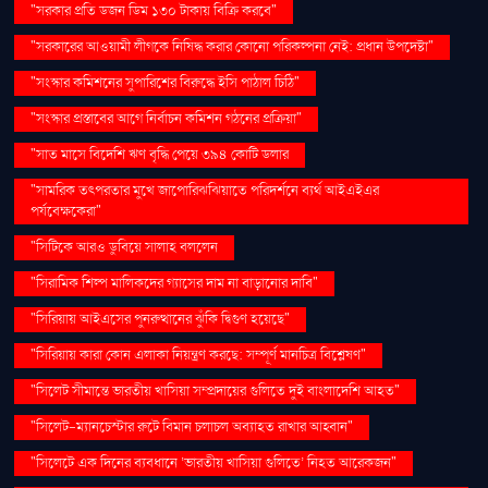
"সরকার প্রতি ডজন ডিম ১৩০ টাকায় বিক্রি করবে"
"সরকারের আওয়ামী লীগকে নিষিদ্ধ করার কোনো পরিকল্পনা নেই: প্রধান উপদেষ্টা"
"সংস্কার কমিশনের সুপারিশের বিরুদ্ধে ইসি পাঠাল চিঠি"
"সংস্কার প্রস্তাবের আগে নির্বাচন কমিশন গঠনের প্রক্রিয়া"
"সাত মাসে বিদেশি ঋণ বৃদ্ধি পেয়ে ৩৯৪ কোটি ডলার
"সামরিক তৎপরতার মুখে জাপোরিঝঝিয়াতে পরিদর্শনে ব্যর্থ আইএইএর
পর্যবেক্ষকেরা"
"সিটিকে আরও ডুবিয়ে সালাহ বললেন
"সিরামিক শিল্প মালিকদের গ্যাসের দাম না বাড়ানোর দাবি"
"সিরিয়ায় আইএসের পুনরুত্থানের ঝুঁকি দ্বিগুণ হয়েছে"
"সিরিয়ায় কারা কোন এলাকা নিয়ন্ত্রণ করছে: সম্পূর্ণ মানচিত্র বিশ্লেষণ"
"সিলেট সীমান্তে ভারতীয় খাসিয়া সম্প্রদায়ের গুলিতে দুই বাংলাদেশি আহত"
"সিলেট-ম্যানচেস্টার রুটে বিমান চলাচল অব্যাহত রাখার আহ্বান"
"সিলেটে এক দিনের ব্যবধানে ‘ভারতীয় খাসিয়া গু‌লিতে’ নিহত আরেকজন"