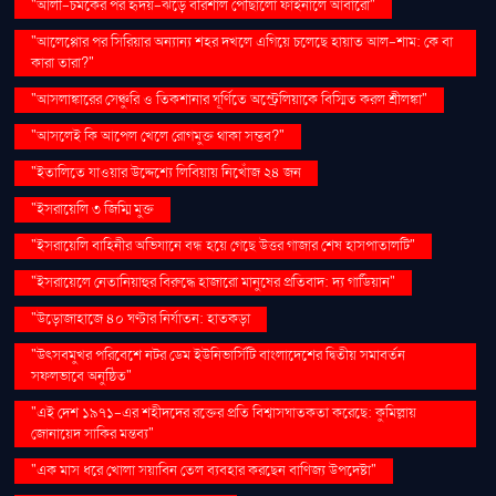
"আলী-চমকের পর হৃদয়-ঝড়ে বরিশাল পৌঁছালো ফাইনালে আবারো"
"আলেপ্পোর পর সিরিয়ার অন্যান্য শহর দখলে এগিয়ে চলেছে হায়াত আল-শাম: কে বা
কারা তারা?"
"আসলাঙ্কারের সেঞ্চুরি ও তিকশানার ঘূর্ণিতে অস্ট্রেলিয়াকে বিস্মিত করল শ্রীলঙ্কা"
"আসলেই কি আপেল খেলে রোগমুক্ত থাকা সম্ভব?"
"ইতালিতে যাওয়ার উদ্দেশ্যে লিবিয়ায় নিখোঁজ ২৪ জন
"ইসরায়েলি ৩ জিম্মি মুক্ত
"ইসরায়েলি বাহিনীর অভিযানে বন্ধ হয়ে গেছে উত্তর গাজার শেষ হাসপাতালটি"
"ইসরায়েলে নেতানিয়াহুর বিরুদ্ধে হাজারো মানুষের প্রতিবাদ: দ্য গার্ডিয়ান"
"উড়োজাহাজে ৪০ ঘণ্টার নির্যাতন: হাতকড়া
"উৎসবমুখর পরিবেশে নটর ডেম ইউনিভার্সিটি বাংলাদেশের দ্বিতীয় সমাবর্তন
সফলভাবে অনুষ্ঠিত"
"এই দেশ ১৯৭১-এর শহীদদের রক্তের প্রতি বিশ্বাসঘাতকতা করেছে: কুমিল্লায়
জোনায়েদ সাকির মন্তব্য"
"এক মাস ধরে খোলা সয়াবিন তেল ব্যবহার করছেন বাণিজ্য উপদেষ্টা"