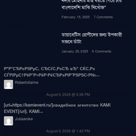
নদীর মোহনায় মাছ ধরতে গিয়ে চার
বাংলাদেশি মাঝি নিখোঁজ”
February 15, 2025
7 Comments
ডায়াবেটিস রোগীদের জন্য উপকারী
সজনে ডাঁটা
January 29, 2025
6 Comments
Р”Р°СЂРєРЅРµС‚ СЂСѓС‚РѕСЂ вЂ” СЌС‚Рѕ
СЃРїРµС†РёР°Р»РёР·РёСЂРѕРІР°РЅРЅС‹Р№...
Robertofaime
August 9, 2026 @ 9:38 PM
[url=https://kamievent.ru/]свадебное агентство KAMI
EVENT[/url]. KAMI...
Juliaaroke
August 9, 2026 @ 1:42 PM