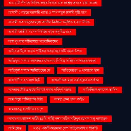
আওয়ামী লীগকে নিষিদ্ধ করার বিষয়ে এক প্রশ্নের জবাবে মান্না বলেন
আগামী ২ বছরে সরকারি খাতে ৫ লাখ নতুন চাকরি সৃষ্টি হবে
আগামী এক বছরের মধ্যে জাতীয় নির্বাচন অনুষ্ঠিত হওয়া উচিত
আগামী জাতীয় সংসদ নির্বাচন কবে অনুষ্ঠিত হবে
আজ বুধবার সচিবালয়ে সাংবাদিকদের
আটার রুটিকে আরও পুষ্টিকর করার কয়েকটি সহজ উপায়
আতিকুল সালাম ক্যান্টনমেন্ট থানায় লিখিত অভিযোগ দায়ের করেন
আতিকুল সালাম জানিয়েছেন যে
আতিথেয়তা ও খাবারের স্বাদ
আধ ঘণ্টায় ২০ লাখ হিট
আন্তর্জাতিক মুদ্রা তহবিলের সতর্কতা
আপনার ঠোঁট এক্সফোলিয়েট করার পরিপূর্ণ গাইড
আফ্রিদিকে বললেন তামিম
আম দিয়ে পাটিসাপটা পিঠা
আমরা কেন ভ্রমণ করি?
আমলাতন্ত্র রাজনীতির চাপে
আমার বাংলাদেশ পার্টির (এবি পার্টি) সদস্যসচিব মজিবুর রহমান মঞ্জু বলেছেন
আমি ক্লান্ত
আরও একটি কারখানা পেল পরিবেশবান্ধব স্বীকৃতি