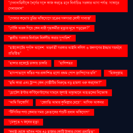
"সেনাবাহিনীকে ধৈর্যের সঙ্গে কাজ করতে হবে নির্বাচিত সরকার আসা পর্যন্ত: সাভারে
সেনাপ্রধান"
"সোনার কমোড চুরির অভিযোগে চক্রের সদস্যরা দোষী সাব্যস্ত"
"সৌদি আরব গিয়ে কেন নারী গৃহকর্মীরা মৃত্যুর মুখে পড়ছেন?"
"স্থানীয় সরকার নির্বাচন নির্দলীয় করার সুপারিশ"
"হাইকোর্টের পূর্ণাঙ্গ আদেশ: অন্তর্বর্তী সরকার আইনি দলিল ও জনগণের ইচ্ছার সমর্থনে
প্রতিষ্ঠিত"
"হাঙ্গার প্রজেক্টে ঢাকায় চাকরি
"হালিশহর
"হাসপাতালে ভর্তির পর প্রকাশিত হলো প্রথম পোপ ফ্রান্সিসের ছবি"
"হিজবুল্লাহ
"হুথি কারা এবং ট্রাম্প কেন গোষ্ঠীটির বিরুদ্ধে বড় হামলা শুরু করলেন?"
"হোটেল ইন্টার কন্টিনেন্টালের সামনে জুলাই অভ্যুত্থানে আহতদের বিক্ষোভ
“আমি ডিভোর্সি
“জ্যোতি আমার কুমিল্লার মেয়ে”: আসিফ আকবর
“টিসিবির পণ্য কেনার সময় ক্রেতাদের পাঁচটি প্রধান অভিযোগ”
“ডেঙ্গুতে ৭ জনের মৃত্যু
“দুবাই থেকে অবৈধ পথে ৩২ হাজার কোটি টাকার সোনা প্রবাহিত”