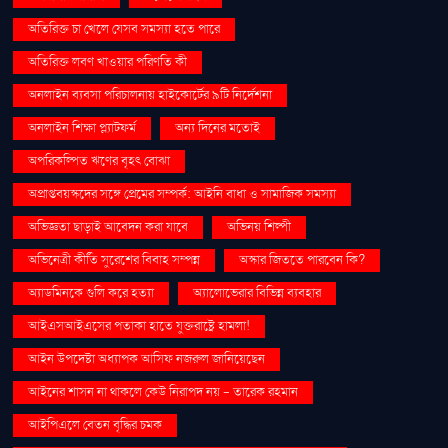
অতিরিক্ত চা খেলে যেসব সমস্যা হতে পারে
অতিরিক্ত লবণ খাওয়ার পরিণতি কী
অনলাইন ব্যবসা পরিচালনায় হাইকোর্টের ৯টি নির্দেশনা
অনলাইন শিক্ষা প্ল্যাটফর্ম
অন্য দিনের মতোই
অপরিকল্পিত ঋণের বৃহৎ বোঝা
অপ্রাপ্তবয়স্কদের সঙ্গে প্রেমের সম্পর্ক: আইনি বাধা ও সামাজিক সমস্যা
অভিজ্ঞতা ছাড়াই আবেদন করা যাবে
অভিনয় শিল্পী
অভিনেত্রী কীর্তি সুরেশের বিবাহ সম্পন্ন
অস্কার জিততে পারবেন কি?
অ্যাডমিনকে গুলি করে হত্যা
অ্যালোভেরার বিভিন্ন ব্যবহার
আইএসআইএসের পতাকা হাতে যুক্তরাষ্ট্রে হামলা!
আইন উপদেষ্টা অধ্যাপক আসিফ নজরুল জানিয়েছেন
আইনের শাসন না থাকলে কেউ নিরাপদ নয় - তারেক রহমান
আইপিএলে বেতন বৃদ্ধির চমক