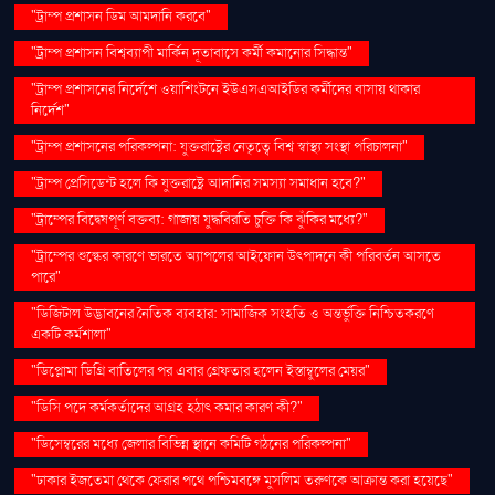
"ট্রাম্প প্রশাসন ডিম আমদানি করবে"
"ট্রাম্প প্রশাসন বিশ্বব্যাপী মার্কিন দূতাবাসে কর্মী কমানোর সিদ্ধান্ত"
"ট্রাম্প প্রশাসনের নির্দেশে ওয়াশিংটনে ইউএসএআইডির কর্মীদের বাসায় থাকার
নির্দেশ"
"ট্রাম্প প্রশাসনের পরিকল্পনা: যুক্তরাষ্ট্রের নেতৃত্বে বিশ্ব স্বাস্থ্য সংস্থা পরিচালনা"
"ট্রাম্প প্রেসিডেন্ট হলে কি যুক্তরাষ্ট্রে আদানির সমস্যা সমাধান হবে?"
"ট্রাম্পের বিদ্বেষপূর্ণ বক্তব্য: গাজায় যুদ্ধবিরতি চুক্তি কি ঝুঁকির মধ্যে?"
"ট্রাম্পের শুল্কের কারণে ভারতে অ্যাপলের আইফোন উৎপাদনে কী পরিবর্তন আসতে
পারে"
"ডিজিটাল উদ্ভাবনের নৈতিক ব্যবহার: সামাজিক সংহতি ও অন্তর্ভুক্তি নিশ্চিতকরণে
একটি কর্মশালা"
"ডিপ্লোমা ডিগ্রি বাতিলের পর এবার গ্রেফতার হলেন ইস্তাম্বুলের মেয়র"
"ডিসি পদে কর্মকর্তাদের আগ্রহ হঠাৎ কমার কারণ কী?"
"ডিসেম্বরের মধ্যে জেলার বিভিন্ন স্থানে কমিটি গঠনের পরিকল্পনা"
"ঢাকার ইজতেমা থেকে ফেরার পথে পশ্চিমবঙ্গে মুসলিম তরুণকে আক্রান্ত করা হয়েছে"