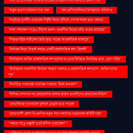
"নওগাঁয় ১৬ বছর পর ছাত্রশিবিরের প্রতিষ্ঠাবার্ষিকী প্রকাশ্যে উদযাপিত"
"নতুন ছাত্রসংগঠনের যাত্রা শুরু
"নর্থ মেসিডোনিয়ার নৈশক্লাবে অগ্নিকাণ্ড
"নাটোরে যুবলীগ নেতাকে পিটুনি দিয়ে পুলিশে সোপর্দ করল ছাত্র-জনতা"
"নানা পদক্ষেপ সত্ত্বেও চীনের তরুণ-তরুণীরা বিয়ের প্রতি আগ্রহ হারাচ্ছে"
"নিভৃতপল্লির নারীদের তৈরি জুতা পাচ্ছে আন্তর্জাতিক বাজারে"
"নির্বাচন নিয়ে বিতর্ক করছে একটি রাজনৈতিক দল: রিজভী"
"নির্বাচনের তারিখ রাজনৈতিক দলগুলোর চাওয়ার ভিত্তিতে নির্ধারিত হবে: প্রেস সচিব"
"নির্বাচনের সময়সীমা নির্ধারণ করবে সরকার ও রাজনৈতিক দলগুলো: জাতিসংঘের
দূত"
"নির্বাচিত সরকারই সর্বোত্তম সরকার: মির্জা ফখরুল"
"নিষিদ্ধ ঘোষণার পর ভোরবেলায় ঢাকার রাস্তায় ছাত্রলীগের নেতাদের মিছিল"
"নেতানিয়াহু যুক্তরাজ্যে ঢুকলে গ্রেপ্তার হতে পারেন
"নোয়াখালী জেলা বিএনপির নতুন পাঁচ সদস্যের আহ্বায়ক কমিটি গঠন"
"পদ্মার পাড়ে অস্থায়ী হাটে ইলিশ বেচাকেনা"''