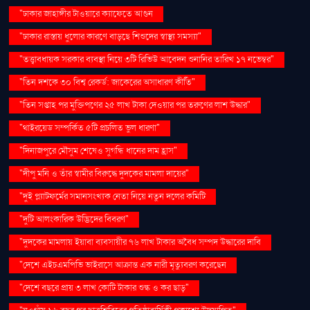
"ঢাকার জাহাঙ্গীর টাওয়ারে ক্যাফেতে আগুন
"ঢাকার রাস্তায় ধুলোর কারণে বাড়ছে শিশুদের স্বাস্থ্য সমস্যা"
"তত্ত্বাবধায়ক সরকার ব্যবস্থা নিয়ে ৩টি রিভিউ আবেদন শুনানির তারিখ ১৭ নভেম্বর"
"তিন দশকে ৩০ বিশ্ব রেকর্ড: জাকেরের অসাধারণ কীর্তি"
"তিন সপ্তাহ পর মুক্তিপণের ২৫ লাখ টাকা দেওয়ার পর তরুণের লাশ উদ্ধার"
"থাইরয়েড সম্পর্কিত ৫টি প্রচলিত ভুল ধারণা"
"দিনাজপুরে মৌসুম শেষেও সুগন্ধি ধানের দাম হ্রাস"
"দীপু মনি ও তাঁর স্বামীর বিরুদ্ধে দুদকের মামলা দায়ের"
"দুই প্ল্যাটফর্মের সমানসংখ্যক নেতা নিয়ে নতুন দলের কমিটি
"দুটি আলংকারিক উদ্ভিদের বিবরণ"
"দুদকের মামলায় ইয়াবা ব্যবসায়ীর ৭৬ লাখ টাকার অবৈধ সম্পদ উদ্ধারের দাবি
"দেশে এইচএমপিভি ভাইরাসে আক্রান্ত এক নারী মৃত্যুবরণ করেছেন
"দেশে বছরে প্রায় ৩ লাখ কোটি টাকার শুল্ক ও কর ছাড়"