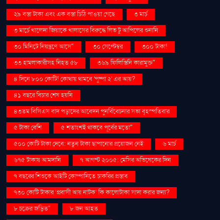
২৯ বস্তা টাকা এবং এক বস্তা চিঠি পাওয়া গেছে
৩ মার্চ
৩ মার্চে খালেদা জিয়াকে খালাসের বিরুদ্ধে লিভ টু আপিলের শুনানি
৩০ মিনিটে নিয়ন্ত্রণে আসে"
৩০ সেপ্টেম্বর
৩০০ টাকা!
৩৩ হামলাকারীসহ নিহত ৫৮
৩৬৯ ফিলিস্তিনি কারামুক্ত"
৪ দিনে ৮০০ কোটি! কোথায় থামবে 'পুষ্পা ২' এর আয়?
৪১ বছরে বিচার শেষ হয়নি
৪৩তম বিসিএস বাদ পড়াদের আবেদন পুনর্বিবেচনার সভা বৃহস্পতিবার
৫ টাকা বেশি
৫ শতাংশই থাকবে পূর্বের মতো"
৫০০ কোটি টাকা দেবে: নতুন টাকা ছাপানোর প্রয়োজন নেই
৬ মার্চ
৬৭৫ টাকায় আমদানি
৭ আগস্ট ২০০৫: মেসির অভিষেকের দিন
৭ বছরের শিশুকে আইটি কোম্পানিতে চাকরির প্রস্তাব
৭৩০ কোটি টাকার ‘প্রবাসী আয় নাটক’ কি কালোটাকা সাদা করার জন্য?
৮ চক্রের জড়িত"
৮ জন আহত