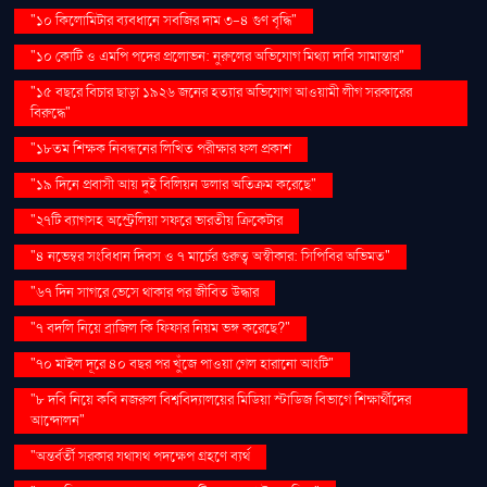
"১০ কিলোমিটার ব্যবধানে সবজির দাম ৩-৪ গুণ বৃদ্ধি"
"১০ কোটি ও এমপি পদের প্রলোভন: নুরুলের অভিযোগ মিথ্যা দাবি সামান্তার"
"১৫ বছরে বিচার ছাড়া ১৯২৬ জনের হত্যার অভিযোগ আওয়ামী লীগ সরকারের
বিরুদ্ধে"
"১৮তম শিক্ষক নিবন্ধনের লিখিত পরীক্ষার ফল প্রকাশ
"১৯ দিনে প্রবাসী আয় দুই বিলিয়ন ডলার অতিক্রম করেছে"
"২৭টি ব্যাগসহ অস্ট্রেলিয়া সফরে ভারতীয় ক্রিকেটার
"৪ নভেম্বর সংবিধান দিবস ও ৭ মার্চের গুরুত্ব অস্বীকার: সিপিবির অভিমত"
"৬৭ দিন সাগরে ভেসে থাকার পর জীবিত উদ্ধার
"৭ বদলি নিয়ে ব্রাজিল কি ফিফার নিয়ম ভঙ্গ করেছে?"
"৭০ মাইল দূরে ৪০ বছর পর খুঁজে পাওয়া গেল হারানো আংটি"
"৮ দবি নিয়ে কবি নজরুল বিশ্ববিদ্যালয়ের মিডিয়া স্টাডিজ বিভাগে শিক্ষার্থীদের
আন্দোলন"
"অন্তর্বর্তী সরকার যথাযথ পদক্ষেপ গ্রহণে ব্যর্থ