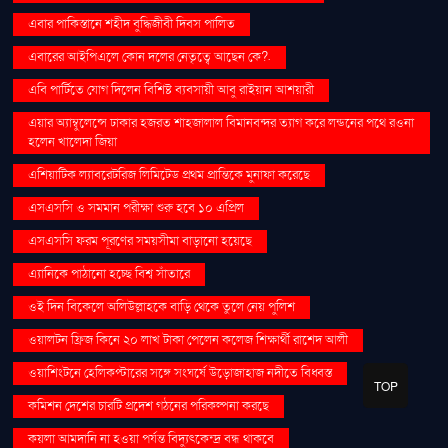
এবার পাকিস্তানে শহীদ বুদ্ধিজীবী দিবস পালিত
এবারের আইপিএলে কোন দলের নেতৃত্বে আছেন কে?.
এবি পার্টিতে যোগ দিলেন বিশিষ্ট ব্যবসায়ী আবু রাইয়ান আশয়ারী
এয়ার অ্যাম্বুলেন্সে ঢাকার হজরত শাহজালাল বিমানবন্দর ত্যাগ করে লন্ডনের পথে রওনা
হলেন খালেদা জিয়া
এশিয়াটিক ল্যাবরেটরিজ লিমিটেড প্রথম প্রান্তিকে মুনাফা করেছে
এসএসসি ও সমমান পরীক্ষা শুরু হবে ১০ এপ্রিল
এসএসসি ফরম পূরণের সময়সীমা বাড়ানো হয়েছে
এ্যানিকে পাঠানো হচ্ছে বিশ্ব সাঁতারে
ওই দিন বিকেলে অলিউল্লাহকে বাড়ি থেকে তুলে নেয় পুলিশ
ওয়ালটন ফ্রিজ কিনে ২০ লাখ টাকা পেলেন কলেজ শিক্ষার্থী রাশেদ আলী
ওয়াশিংটনে হেলিকপ্টারের সঙ্গে সংঘর্ষে উড়োজাহাজ নদীতে বিধ্বস্ত
TOP
কমিশন দেশের চারটি প্রদেশ গঠনের পরিকল্পনা করছে
কয়লা আমদানি না হওয়া পর্যন্ত বিদ্যুৎকেন্দ্র বন্ধ থাকবে