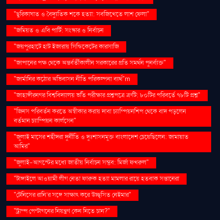
"ছুরিকাঘাত ও বৈদ্যুতিক শকে হত্যা: সবজিখেতে লাশ ফেলা"
"জমিয়ত ও এবি পার্টি: সংস্কার ও নির্বাচন
"জয়পুরহাটে হাট ইজারায় সিন্ডিকেটের কারসাজি
"জাপানের পক্ষ থেকে অন্তর্বর্তীকালীন সরকারের প্রতি সমর্থন পুনর্ব্যক্ত"
"জার্মানির কঠোর অভিবাসন নীতি পরিকল্পনা ব্যর্থ"m
"জাহাঙ্গীরনগর বিশ্ববিদ্যালয় ভর্তি পরীক্ষার প্রশ্নপত্রে ত্রুটি: ৮০টির পরিবর্তে ৭৮টি প্রশ্ন"
"জিনস পরিবর্তন করতে অস্বীকার করায় দাবা চ্যাম্পিয়নশিপ থেকে বাদ পড়লেন
বর্তমান চ্যাম্পিয়ন কার্লসেন"
"জুলাই মাসের শহীদরা দুর্নীতি ও দুঃশাসনমুক্ত বাংলাদেশ চেয়েছিলেন: জামায়াত
আমির"
"জুলাই-আগস্টের মধ্যে জাতীয় নির্বাচন সম্ভব: মির্জা ফখরুল"
"টাঙ্গাইলে আওয়ামী লীগ নেতা ফারুক হত্যা মামলার রায়ে হতবাক সন্তানেরা
"টেনিসের রানি’র সঙ্গে সাক্ষাৎ করে উচ্ছ্বসিত নেইমার"
"ট্রাম্প পেন্টাগনের নিয়ন্ত্রণ কেন নিতে চান?"