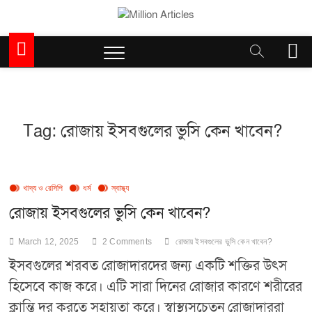
Skip
to
Million Articles
content
M
e
n
u
B
u
Tag:
রোজায় ইসবগুলের ভুসি কেন খাবেন?
t
t
o
n
খাদ্য ও রেসিপি
ধর্ম
স্বাস্থ্য
রোজায় ইসবগুলের ভুসি কেন খাবেন?
March 12, 2025
2 Comments
রোজায় ইসবগুলের ভুসি কেন খাবেন?
ইসবগুলের শরবত রোজাদারদের জন্য একটি শক্তির উৎস
হিসেবে কাজ করে। এটি সারা দিনের রোজার কারণে শরীরের
ক্লান্তি দূর করতে সহায়তা করে। স্বাস্থ্যসচেতন রোজাদাররা