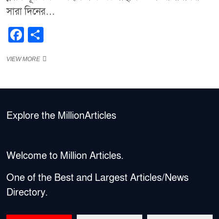
সারা দিনের…
F
S
a
h
রোজায়
VIEW MORE
c
ar
ইসবগুলের
e
e
ভুসি
কেন
b
খাবেন?
o
Explore the MillionArticles
o
k
Welcome to Million Articles.
One of the Best and Largest Articles/News
Directory.