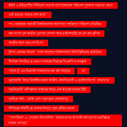
‘ইইউ ও ইউরোপীয় বিনিয়োগ ব্যাংক বাংলাদেশকে পরিবেশ সুরক্ষায় সহায়তা দেবে’
‘এটা হয়তো আমার শেষ ম্যাচ’"
‘গণ–অভ্যুত্থান পরবর্তী বিশ্ববিদ্যালয় ক্যাম্পাসে শান্তিপূর্ণ পরিবেশ প্রতিষ্ঠিত’
‘জয় বাংলা’কে জাতীয় স্লোগান ঘোষণা করে হাইকোর্টের দেওয়া রায় স্থগিত
‘জাতীয় দলে আর খেলছি না’
‘ট্রাম্প একজন উন্মাদ’: গাজা দখলের পরিকল্পনায় ফিলিস্তিনিদের প্রতিক্রিয়া
‘নির্বাচন বিলম্বিত হওয়ার সংস্কারের বিরুদ্ধে বিএনপি’র অবস্থান’
‘পাঠান টু’ এর চিত্রনাট্য শাহরুখের মন জয় করেছে
‘মা
‘মুনাফেকি’ নিয়ে রিজভীর মন্তব্য জাতীয় ঐক্যবিরোধী ও দুরভিসন্ধিপূর্ণ: জামায়াত"
‘যুদ্ধবিরোধী’ রবীন্দ্রনাথ ঠাকুরের কাছে এক ইংরেজ মায়ের চিঠি
‘রোহিত শর্মা - মোটা এবং গড়পড়তা খেলোয়াড়’
‘শিবিরের কমিটি’তে থাকার বিষয়ে পূজা চেরির বক্তব্য
"‘গণপরিষদ’ ও ‘সেকেন্ড রিপাবলিক’: জামায়াতসহ ইসলামী দলগুলোর মতভিন্নতা
সামনে আসছে"