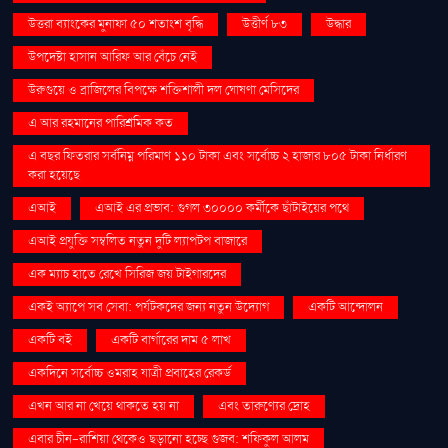
উত্তরা ব্যাংকের মুনাফা ৫০ শতাংশ বৃদ্ধি
উত্তীর্ণ ৮৩
উদ্ধার
উপদেষ্টা হাসান আরিফ আর বেঁচে নেই
উরুগুয়ে ও ব্রাজিলের বিপক্ষে শক্তিশালী দল ঘোষণা মেসিদের
এ আর রহমানের পারিশ্রমিক কত
এ বছর ফিতরার সর্বনিম্ন পরিমাণ ১১০ টাকা এবং সর্বোচ্চ ২ হাজার ৮০৫ টাকা নির্ধারণ
করা হয়েছে
এআই
এআই এর প্রভাব: গুগল ৩০০০০ কর্মীকে ছাঁটাইয়ের পথে
এআই প্রযুক্তি সম্বলিত নতুন দুটি ল্যাপটপ বাজারে
এক ম্যাচ হাতে রেখে সিরিজ জয় টাইগারদের
একই অ্যাপে সব সেবা: পর্যটকদের জন্য নতুন উদ্যোগ
একটি আন্দোলন
একটি বই
একটি বার্গারের দাম ৫ লাখ
একদিনে সর্বোচ্চ ওমরাহ যাত্রী প্রবাহের রেকর্ড
এখন আর না খেয়ে থাকতে হয় না
এবং তারুণ্যের দ্রোহ
এবার চীন-রাশিয়া থেকেও ছড়ানো হচ্ছে গুজব: শফিকুল আলম