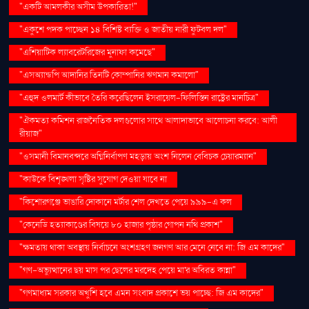
"একটি আমলকীর অসীম উপকারিতা!"
"একুশে পদক পাচ্ছেন ১৪ বিশিষ্ট ব্যক্তি ও জাতীয় নারী ফুটবল দল"
"এশিয়াটিক ল্যাবরেটরিজের মুনাফা কমেছে"
"এসঅ্যান্ডপি আদানির তিনটি কোম্পানির ঋণমান কমালো"
"এহুদ ওলমার্ট কীভাবে তৈরি করেছিলেন ইসরায়েল-ফিলিস্তিন রাষ্ট্রের মানচিত্র"
"ঐকমত্য কমিশন রাজনৈতিক দলগুলোর সাথে আলাদাভাবে আলোচনা করবে: আলী
রীয়াজ"
"ওসমানী বিমানবন্দরে অগ্নিনির্বাপণ মহড়ায় অংশ নিলেন বেবিচক চেয়ারম্যান"
"কাউকে বিশৃঙ্খলা সৃষ্টির সুযোগ দেওয়া যাবে না
"কিশোরগঞ্জে ভাঙারি দোকানে মর্টার শেল দেখতে পেয়ে ৯৯৯-এ কল
"কেনেডি হত্যাকাণ্ডের বিষয়ে ৮০ হাজার পৃষ্ঠার গোপন নথি প্রকাশ"
"ক্ষমতায় থাকা অবস্থায় নির্বাচনে অংশগ্রহণ জনগণ আর মেনে নেবে না: জি এম কাদের"
"গণ–অভ্যুত্থানের ছয় মাস পর ছেলের মরদেহ পেয়ে মা'র অবিরত কান্না"
"গণমাধ্যম সরকার অখুশি হবে এমন সংবাদ প্রকাশে ভয় পাচ্ছে: জি এম কাদের"