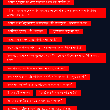
"গাজায় ২ মার্চের পর খাদ্য সহায়তা প্রবাহ বন্ধ: জাতিসংঘ"
"গাজায় অবৈধ আদেশ অমান্য করতে সেনাদের প্রতি ইসরায়েলের সাবেক নিরাপত্তা
উপদেষ্টার আহ্বান"'
"গাজার সংঘর্ষ বন্ধের জন্য আলোচনার প্রতি ইসরায়েল ও হামাসের আগ্রহ"
"গাজীপুরে হামলা: ওসি প্রত্যাহার
"গোসলের আগে না পরে
"ঘরের বাতাসে দূষণ: সুস্থ থাকার জন্য করণীয়".
"চট্টগ্রামের আঞ্চলিক ভাষায় রোহিঙ্গাদের জন্য প্রধান উপদেষ্টার বার্তা"
"চাকরিতে প্রবেশের জন্য পুরুষদের বয়সসীমা ৩৫ ও নারীদের ৩৭ বছরে উন্নীত করার
প্রস্তাব"
"চার মাস ধরে রপ্তানি আয় ৪ বিলিয়ন ডলারের উপরে"
"চারটি পদ ছাড়া জাতীয় নাগরিক কমিটির বাকি সব কমিটি বিলুপ্ত ঘোষণা"
"চারবার বসতভিটা সরিয়েও ভাঙনের আতঙ্কে আলী আহমদ"
"চীনের ৫টি পদক্ষেপ
"চুয়েট ছাত্রলীগের সভাপতি আটক"
"চোখের স্বাস্থ্য উন্নত রাখতে যে খাবারগুলি খাবেন"
"চ্যাম্পিয়নস ট্রফি: ২ শর্তে হাইব্রিড মডেলে সম্মত পাকিস্তান"