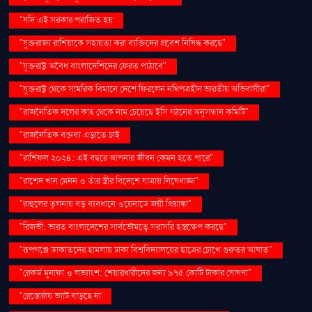
"যদি এই সরকার পরাজিত হয়
"যুক্তরাজ্য রাশিয়াকে সহায়তা করা ব্যক্তিদের প্রবেশ নিষিদ্ধ করছে"
"যুক্তরাষ্ট্র অবৈধ বাংলাদেশিদের ফেরত পাঠাবে"
"যুক্তরাষ্ট্র থেকে সামরিক বিমানে দেশে ফিরলেন নথিপত্রহীন ভারতীয় অভিবাসীরা"
"রাজনৈতিক দলের কাছ থেকে নাম চেয়েছে ইসি গঠনের অনুসন্ধান কমিটি"
"রাজনৈতিক বক্তব্য এড়াতে চাই
"রাশিফল ২০২৪: এই বছরে আপনার জীবন কেমন হতে পারে"
"রাশেদ খান মেনন ও তাঁর স্ত্রীর বিদেশে যাত্রায় নিষেধাজ্ঞা"
"রাহুলের তুলনায় বড় ব্যবধানে ওয়েনাডে জয়ী প্রিয়াঙ্কা"
"রিজভী: ভারত বাংলাদেশের সার্বভৌমত্বে সরাসরি হস্তক্ষেপ করছে"
"রূপগঞ্জে ডাকাতদের হামলায় ঢাকা বিশ্ববিদ্যালয়ের ছাত্রের চোখে গুরুতর আঘাত"
"রেকর্ড মুনাফা ও লভ্যাংশ: শেয়ারধারীদের জন্য ৯৭৫ কোটি টাকার ঘোষণা"
"রেস্তোরাঁয় ভ্যাট বাড়ছে না