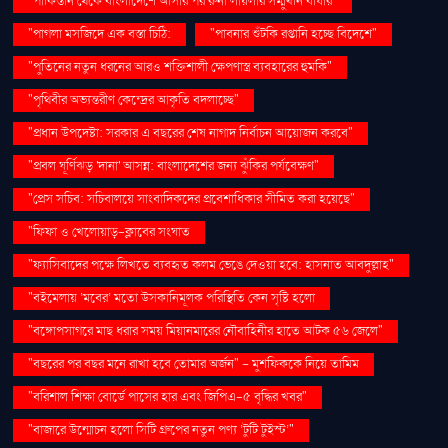
"পাকিস্তান থেকে বাংলাদেশে আসার পর রুনা লায়লার সম্মুখীন বাধার"
"পাগলা মসজিদে এক বস্তা চিঠি:
"পাবনার শুঁটকি রপ্তানি হচ্ছে বিদেশে"
"পুতিনের নতুন ধরনের আরও শক্তিশালী ক্ষেপণাস্ত্র ব্যবহারের হুমকি"
"পৃথিবীর অভ্যন্তরীণ কেন্দ্রের আকৃতি বদলাচ্ছে"
"প্রধান উপদেষ্টা: সরকার এ বছরের শেষ নাগাদ নির্বাচন আয়োজন করবে"
"প্রবল ঘূর্ণিঝড় 'দানা' আসন্ন: বাংলাদেশের জন্য ঝুঁকির পর্যবেক্ষণ"
"প্রেস সচিব: সচিবালয়ে সাংবাদিকদের প্রবেশাধিকার সীমিত করা হয়েছে"
"ফিফা ও খেলোয়াড়-ক্লাবের সংঘাত
"ফ্যাসিবাদের পক্ষে লিখতে ব্যবহৃত কলম ভেঙে দেওয়া হবে: হাসনাত আবদুল্লাহ"
"বইমেলায় ‘মবের’ মতো উসকানিমূলক পরিস্থিতি কেন সৃষ্টি হলো
"বঙ্গোপসাগরে মাছ ধরার সময় মিয়ানমারের নৌবাহিনীর হাতে আটক ৫৬ জেলে"
"বছরের পর বছর মনে রাখা হবে তোমার অর্জন" – মুশফিককে নিয়ে তামিম
"বরিশাল শিক্ষা বোর্ডে পাসের হার এবং জিপিএ-৫ বৃদ্ধির খবর"
"বাজারে উন্মোচন হলো সিটি গ্রুপের নতুন পণ্য ‘টুটি টুইস্ট’"