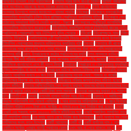
আসকের উদ্বেগ: ঢাকা প্রতিবেদন"
আসামে গরুর মাংস খাওয়া নিষিদ্ধ
আসিফ নজরুলের
সঙ্গে অশোভন আচরণের জন্য তারেক রহমানের নিন্দা
আহত ১".
ইইউ বাংলাদেশের
সংস্কার উদ্যোগে সমর্থন জানালেন - হাদজা লাহবিব
ইউক্রেন
ইউক্রেনে যুক্তরাষ্ট্রের
প্রস্তাবিত যুদ্ধবিরতি চুক্তি নিয়ে রাশিয়ার প্রেসিডেন্ট ভ্লাদিমির পুতিনে
ইউক্রেনে সেনা
পাঠানোর সম্ভাবনা উড়িয়ে দেননি কানাডা - ট্রুডো
ইউক্রেনের প্রেসিডেন্ট ভলোদিমির
জেলেনস্কি অভিযোগ করেছেন যে
ইউনাইটেড কমার্শিয়াল ব্যাংক (ইউসিবি) বছরের তৃতীয়
প্রান্তিকে শেয়ারপ্রতি আয় (ইপিএস) বৃদ্ধি পেয়েছে।
ইউরোপ
ইউরোপজুড়ে সাড়া
ইঙ্গিত
ডাউনিং স্ট্রিটের"
ইনস্টাগ্রামের ৬টি প্রাইভেসি ফিচার যেগুলি আপনার জন্য উপকারী
ইন্টার্নশিপ প্রোগ্রামের মাধ্যমে ভবিষ্যতের ক্যারিয়ার গঠন
ইফতার
ইফতারে কী খাবেন
ইফতারের সময় রাসুল (সা.) যে দোয়া পড়তেন
ইয়ামালের বাঁকা পথে মেসি-ম্যারাডোনার
স্বপ্নের বাড়ি
ইরান: ইসরায়েলকে কঠোর প্রতিশোধের হুমকি
ইলন মাস্ককে ছাড়িয়ে
বিশ্বের শীর্ষ ধনী পরিবার ওয়ালটন
ইলন মাস্কের সম্পত্তি ১৯.২% কমেছে
ইলন মাস্কের
স্টারলিংক বাংলাদেশে এলে কী সুফল মিলবে
ইসরায়েল
ইসরায়েল ও হেজবুল্লাহর যুদ্ধবিরতি
চুক্তি সম্পর্কিত যা জানা যাচ্ছে
ইসরায়েল মাইকে আজান নিষিদ্ধ করল
ইসরায়েলি হামলায়
বৈরুতে আবাসিক ভবনে ১১ জন নিহত
ইসরায়েলের সাবেক সেনা: 'গাজায় যা করেছি
উইন্ডিজের বিপক্ষে বড় হার বাংলাদেশের
উড়িরচরে পরিবার কল্যাণকেন্দ্র পরিণত হয়েছে
পুলিশ ফাঁড়িতে
উত্তর মেসিডোনিয়ায় নৈশ ক্লাবে ভয়াবহ আগুনের ঘটনায় হতাহতদের নিয়ে
উত্তরা ব্যাংক দেবে ১৪৫ কোটি টাকা নগদ লভ্যাংশ
উত্তরা ব্যাংকের মুনাফা ৫০ শতাংশ
বৃদ্ধি
উত্তীর্ণ ৮৩
উদ্ধার
উপদেষ্টা হাসান আরিফ আর বেঁচে নেই
উরুগুয়ে ও ব্রাজিলের
বিপক্ষে শক্তিশালী দল ঘোষণা মেসিদের
এ আর রহমানের পারিশ্রমিক কত
এ বছর ফিতরার
সর্বনিম্ন পরিমাণ ১১০ টাকা এবং সর্বোচ্চ ২ হাজার ৮০৫ টাকা নির্ধারণ করা হয়েছে
এআই
এআই এর প্রভাব: গুগল ৩০০০০ কর্মীকে ছাঁটাইয়ের পথে
এআই প্রযুক্তি সম্বলিত নতুন
দুটি ল্যাপটপ বাজারে
এক ম্যাচ হাতে রেখে সিরিজ জয় টাইগারদের
একই অ্যাপে সব সেবা:
পর্যটকদের জন্য নতুন উদ্যোগ
একটি আন্দোলন
একটি বই
একটি বার্গারের দাম ৫ লাখ
একদিনে সর্বোচ্চ ওমরাহ যাত্রী প্রবাহের রেকর্ড
এখন আর না খেয়ে থাকতে হয় না
এবং