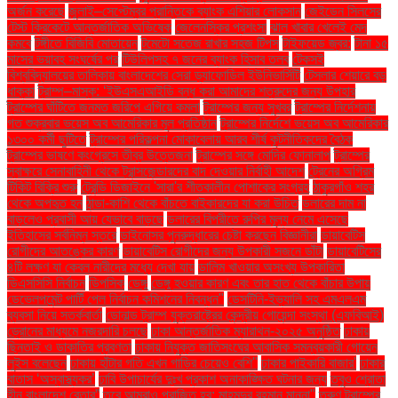
অর্জন করেছে
জুলাই–সেপ্টেম্বর প্রান্তিকে ব্যাংক এশিয়ার লোকসান
জেইডেন সিলসের
টেস্ট ক্রিকেটে আন্তর্জাতিক অভিষেক
জেলেনস্কির প্রশংসা
ঝাল খাবার খেলেই মেদ
কমবে
টঙ্গীতে বিজিবি মোতায়েন
টমেটো সতেজ রাখার সহজ টিপস
টাইফয়েড জ্বর:
টানা ১৫
মাসের ভয়াবহ সংঘর্ষের পর
টিউলিপসহ ৭ জনের ব্যাংক হিসাব তলব
টেকসই
বিশ্ববিদ্যালয়ের তালিকায় বাংলাদেশের সেরা ড্যাফোডিল ইউনিভার্সিটি
টেসলার শেয়ারে বড়
ধাক্কা
ট্রাম্প–মাস্ক: ‘ইউএসএআইডি বন্ধ করা আমাদের শত্রুদের জন্য উপহার
ট্রাম্পের ঘাঁটিতে জনমত জরিপে এগিয়ে কমলা
ট্রাম্পের জন্য সুখবর
ট্রাম্পের নির্দেশনায়
গত শুক্রবার ভয়েস অব আমেরিকার মূল প্রতিষ্ঠান
ট্রাম্পের নির্দেশে ভয়েস অব আমেরিকার
১৩০০ কর্মী ছুটিতে
ট্রাম্পের পরিকল্পনা মোকাবেলায় আরব শীর্ষ কূটনীতিকদের বৈঠক
ট্রাম্পের ভাষণে কংগ্রেসে তীব্র উত্তেজনা
ট্রাম্পের সঙ্গে মোদির ফোনালাপ
ট্রাম্পের
স্বাক্ষরে সেনাবাহিনী থেকে ট্রান্সজেন্ডারদের বাদ দেওয়ার নির্বাহী আদেশ
ট্রেনের অগ্রিম
টিকিট বিক্রি শুরু
ট্রেন্ডি ডিজাইনে 'সারা'র শীতকালীন পোশাকের সংগ্রহ
ঠাকুরগাঁও শহর
থেকে অপহৃত হন
ঠান্ডা-কাশি থেকে বাঁচতে বাইকারদের যা করা উচিত
ডলারের দাম না
বাড়লেও প্রবাসী আয় যেভাবে বাড়ছে
ডলারের বিপরীতে রুপির মূল্য নেমে এসেছে
ইতিহাসের সর্বনিম্ন স্তরে
ডাইনোসর পুনরুদ্ধারের চেষ্টা করছেন বিজ্ঞানীরা
ডায়াবেটিস
রোগীদের আতঙ্কের কারণ
ডায়াবেটিস রোগীদের জন্য উপকারী সজনে ডাঁটা
ডায়াবেটিসের
৪টি লক্ষণ যা কেবল নারীদের মধ্যে দেখা যায়
ডালিম খাওয়ার অসংখ্য উপকারিতা
ডিএসসিসি নির্বাচন
ডিপসিক
ডেঙ্গু
ডেঙ্গু হওয়ার কারণ এবং তার হাত থেকে বাঁচার উপায়
ডেভেলপমেন্ট পার্টি পেল নির্বাচন কমিশনের নিবন্ধন"
ডেসটিনি-ইভ্যালি সহ এমএলএম
ব্যবসা নিয়ে সতর্কবার্তা
ডোনাল্ড ট্রাম্প যুক্তরাষ্ট্রের কেন্দ্রীয় গোয়েন্দা সংস্থা (এফবিআই)
ড্রোনের মাধ্যমে নজরদারি চলছে
ঢাকা আন্তর্জাতিক ম্যারাথন-২০২৫ অনুষ্ঠিত
ঢাকায়
ছিনতাই ও ডাকাতির প্রবণতা
ঢাকায় নিযুক্ত জাতিসংঘের আবাসিক সমন্বয়কারী গোয়েন
লুইস বলেছেন
ঢাকায় হাঁটার গতি এখন গাড়ির চেয়েও বেশি''
ঢাকার পাইকারি বাজার'
ঢাকার
বাতাস ‘অস্বাস্থ্যকর’
ঢাবি উপাচার্যের দুঃখ প্রকাশ অনাকাঙ্ক্ষিত ঘটনার জন্য
তবুও শ্রোতা
হীন বাংলাদেশ বেতার”
তবে আমরাও পরাজিত হব: মাহমুদুর রহমান মান্না"
তরুণ ট্রাম্পের