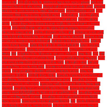
ওজনের আলু
মাঠে লুটিয়ে পড়ার পর হাসপাতালে মৃত্যুর সঙ্গে লড়ছেন ফুটবলার
মাঠে সংঘর্ষ
ব্যানক্রফটের নাক ও কাঁধ ভেঙেছে
মাতৃমৃত্যু হ্রাসে কেয়ার মডেল সেবার ভূমিকা
মাধ্যমিক.
মানচিত্র এবং তথ্য সংশোধনের বিষয়টি খুবই গুরুত্বপূর্ণ
মানুষের ভোগান্তি চরমে"
মায়ের
অসুস্থতা: মির্জা ফখরুলের মেয়ে স্মৃতিচারণ করলেন
মার্ক জাকারবার্গ
মার্কিন প্রেসিডেন্ট
ডোনাল্ড ট্রাম্প যদি ভারতের পণ্যে সমপরিমাণ শুল্ক আরোপ করেন
মার্কিন প্রেসিডেন্ট
নির্বাচন
মার্কিন রাষ্ট্রদূত স্টিভ উইটকফের মধ্যে অনুষ্ঠিত বৈঠকের পর ট্রাম্প এ মন্তব্য
করেন।
মার্কিন সামরিক বিমান আজ বুধবার দুপুরে পাঞ্জাবের অমৃতসর আন্তর্জাতিক
বিমানবন্দরে অবতরণ করেছে
মিনিকেট চালের দাম কেজিতে বৃদ্ধি
মিয়ানমারের জান্তা তৃতীয়
দফায় সু চির বাড়ি নিলামে বিক্রি করতে ব্যর্থ
মির্জা ফখরুলের অভিযোগ"
মুখপাত্র ও মুখ্য
সংগঠক ছাড়া অন্যান্য সকল অর্গানোগ্রাম
মুঠোফোন ও স্বর্ণালংকার ছিনতাই
মুম্বাইয়ে
বাসের ধাক্কায় নিহত ৬
মুরগির হাড় চিবানো কি আসলেই উপকারী?'
মুহাম্মদ ইউনূসের
আপিলের শুনানি শেষ
মৃত্যুর প্রাক্কালে মস্তিষ্কে কী ঘটে
মৃদু শৈত্যপ্রবাহে কাঁপছে
পঞ্চগড়
মেটা
মেট্রোরেল টিকিট বিক্রি থেকে আয় ২৪৪ কোটি টাকা
মেয়র প্রার্থী
মেসি
মেসি
রোনালদোর হ্যাটট্রিকের রেকর্ডে যোগ দিলেন"
মেসিদের নাটকীয় পরাজয় শেষ মুহূর্তে
মেসির
সঙ্গে সম্পর্কের গুঞ্জন নিয়ে মুখ খুললেন সাংবাদিক সোফি
মো. সারজিদ আলম
মোবাইলে
ইন্টারনেট স্পিড বাড়ানোর সহজ উপায়
মোহাম্মদ সালাহ চলতি মৌসুমে অবিশ্বাস্য ছন্দে
রয়েছেন
যাকে যুক্তরাষ্ট্রের অভিবাসন কর্মকর্তারা গ্রেপ্তার করেছেন
যাঁদের স্তন
ক্যানসারের ঝুঁকি বেশি
যিনি টিপু নামেও পরিচিত
যুক্তরাষ্ট্র ইয়েমেনের ইরান-সমর্থিত হুতি
বিদ্রোহীদের বিরুদ্ধে বড় আকারে সামরিক হামলা শুরু করেছে
যুক্তরাষ্ট্রে ডিমের দাম
সর্বকালের সবচেয়ে বেশি বেড়েছে
যুক্তরাষ্ট্রে পরকীয়া নিয়ে নায়ক নিরবের বিরুদ্ধে স্ত্রীর
অভিযোগ
যুক্তরাষ্ট্রে স্কুলে এলোপাতাড়ি গুলিতে নিহত ৩
যুক্তরাষ্ট্রের আন্তর্জাতিক
উন্নয়ন সংস্থা (USAID) এর প্রধান কার্যালয় ওয়াশিংটনে আজ
যুক্তরাষ্ট্রের দেওয়া
'থাড' ক্ষেপণাস্ত্রবিধ্বংসী ব্যবস্থা:
যুক্তরাষ্ট্রের বাজারে প্রতিযোগীদের চেয়ে পিছিয়ে
পড়ছে বাংলাদেশ
যুক্তরাষ্ট্রের শুল্কের প্রতিক্রিয়া হিসেবে"
যুদ্ধ
যুদ্ধকালীন সতর্কতার
মতো প্রস্তুতি নিতে হবে: প্রধান উপদেষ্টা"
যুব উন্নয়ন অধিদপ্তরে ১২০ পদের বড়