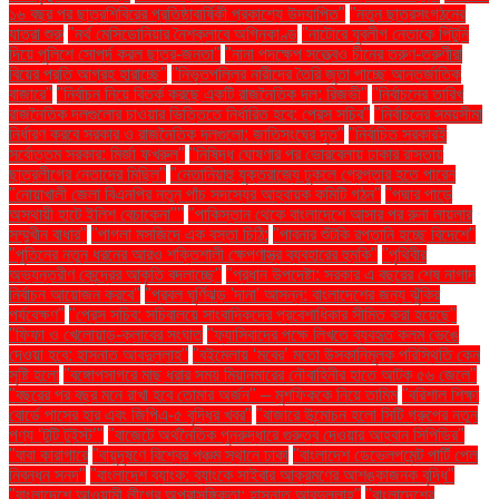
১৬ বছর পর ছাত্রশিবিরের প্রতিষ্ঠাবার্ষিকী প্রকাশ্যে উদযাপিত"
"নতুন ছাত্রসংগঠনের
যাত্রা শুরু
"নর্থ মেসিডোনিয়ার নৈশক্লাবে অগ্নিকাণ্ড
"নাটোরে যুবলীগ নেতাকে পিটুনি
দিয়ে পুলিশে সোপর্দ করল ছাত্র-জনতা"
"নানা পদক্ষেপ সত্ত্বেও চীনের তরুণ-তরুণীরা
বিয়ের প্রতি আগ্রহ হারাচ্ছে"
"নিভৃতপল্লির নারীদের তৈরি জুতা পাচ্ছে আন্তর্জাতিক
বাজারে"
"নির্বাচন নিয়ে বিতর্ক করছে একটি রাজনৈতিক দল: রিজভী"
"নির্বাচনের তারিখ
রাজনৈতিক দলগুলোর চাওয়ার ভিত্তিতে নির্ধারিত হবে: প্রেস সচিব"
"নির্বাচনের সময়সীমা
নির্ধারণ করবে সরকার ও রাজনৈতিক দলগুলো: জাতিসংঘের দূত"
"নির্বাচিত সরকারই
সর্বোত্তম সরকার: মির্জা ফখরুল"
"নিষিদ্ধ ঘোষণার পর ভোরবেলায় ঢাকার রাস্তায়
ছাত্রলীগের নেতাদের মিছিল"
"নেতানিয়াহু যুক্তরাজ্যে ঢুকলে গ্রেপ্তার হতে পারেন
"নোয়াখালী জেলা বিএনপির নতুন পাঁচ সদস্যের আহ্বায়ক কমিটি গঠন"
"পদ্মার পাড়ে
অস্থায়ী হাটে ইলিশ বেচাকেনা"''
"পাকিস্তান থেকে বাংলাদেশে আসার পর রুনা লায়লার
সম্মুখীন বাধার"
"পাগলা মসজিদে এক বস্তা চিঠি:
"পাবনার শুঁটকি রপ্তানি হচ্ছে বিদেশে"
"পুতিনের নতুন ধরনের আরও শক্তিশালী ক্ষেপণাস্ত্র ব্যবহারের হুমকি"
"পৃথিবীর
অভ্যন্তরীণ কেন্দ্রের আকৃতি বদলাচ্ছে"
"প্রধান উপদেষ্টা: সরকার এ বছরের শেষ নাগাদ
নির্বাচন আয়োজন করবে"
"প্রবল ঘূর্ণিঝড় 'দানা' আসন্ন: বাংলাদেশের জন্য ঝুঁকির
পর্যবেক্ষণ"
"প্রেস সচিব: সচিবালয়ে সাংবাদিকদের প্রবেশাধিকার সীমিত করা হয়েছে"
"ফিফা ও খেলোয়াড়-ক্লাবের সংঘাত
"ফ্যাসিবাদের পক্ষে লিখতে ব্যবহৃত কলম ভেঙে
দেওয়া হবে: হাসনাত আবদুল্লাহ"
"বইমেলায় ‘মবের’ মতো উসকানিমূলক পরিস্থিতি কেন
সৃষ্টি হলো
"বঙ্গোপসাগরে মাছ ধরার সময় মিয়ানমারের নৌবাহিনীর হাতে আটক ৫৬ জেলে"
"বছরের পর বছর মনে রাখা হবে তোমার অর্জন" – মুশফিককে নিয়ে তামিম
"বরিশাল শিক্ষা
বোর্ডে পাসের হার এবং জিপিএ-৫ বৃদ্ধির খবর"
"বাজারে উন্মোচন হলো সিটি গ্রুপের নতুন
পণ্য ‘টুটি টুইস্ট’"
"বাজেটে অর্থনৈতিক পুনরুদ্ধারে গুরুত্ব দেওয়ার আহ্বান সিপিডির"
"বাবা কারাগারে
"বায়ুদূষণে বিশ্বের পঞ্চম স্থানে ঢাকা
"বাংলাদেশ ডেভেলপমেন্ট পার্টি পেল
নিবন্ধন সনদ"
"বাংলাদেশ ব্যাংক: ব্যাংকে সাইবার আক্রমণের আশঙ্কাজনক বৃদ্ধি"
"বাংলাদেশে আওয়ামী লীগের অপ্রাসঙ্গিকতা: হাসনাত আবদুল্লাহ"
"বাংলাদেশের