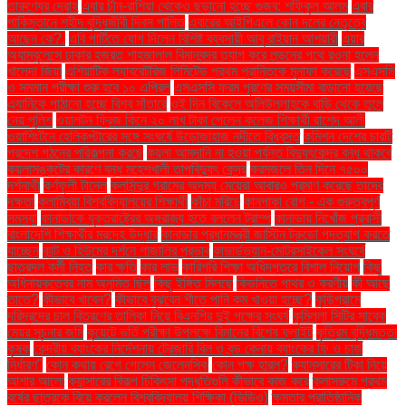
তারুণ্যের দ্রোহ
এবার চীন-রাশিয়া থেকেও ছড়ানো হচ্ছে গুজব: শফিকুল আলম
এবার
পাকিস্তানে শহীদ বুদ্ধিজীবী দিবস পালিত
এবারের আইপিএলে কোন দলের নেতৃত্বে
আছেন কে?.
এবি পার্টিতে যোগ দিলেন বিশিষ্ট ব্যবসায়ী আবু রাইয়ান আশয়ারী
এয়ার
অ্যাম্বুলেন্সে ঢাকার হজরত শাহজালাল বিমানবন্দর ত্যাগ করে লন্ডনের পথে রওনা হলেন
খালেদা জিয়া
এশিয়াটিক ল্যাবরেটরিজ লিমিটেড প্রথম প্রান্তিকে মুনাফা করেছে
এসএসসি
ও সমমান পরীক্ষা শুরু হবে ১০ এপ্রিল
এসএসসি ফরম পূরণের সময়সীমা বাড়ানো হয়েছে
এ্যানিকে পাঠানো হচ্ছে বিশ্ব সাঁতারে
ওই দিন বিকেলে অলিউল্লাহকে বাড়ি থেকে তুলে
নেয় পুলিশ
ওয়ালটন ফ্রিজ কিনে ২০ লাখ টাকা পেলেন কলেজ শিক্ষার্থী রাশেদ আলী
ওয়াশিংটনে হেলিকপ্টারের সঙ্গে সংঘর্ষে উড়োজাহাজ নদীতে বিধ্বস্ত
কমিশন দেশের চারটি
প্রদেশ গঠনের পরিকল্পনা করছে
কয়লা আমদানি না হওয়া পর্যন্ত বিদ্যুৎকেন্দ্র বন্ধ থাকবে
কয়লাসঙ্কটের কারণে বন্ধ মহেশখালী তাপবিদ্যুৎ কেন্দ্র
করমজলে তিন দিনে ৭৫০০
দর্শনার্থী
কর্ণফুলী টানেল
কলসিন্দুর গ্রামের অদম্য মেয়েরা আবারও প্রমাণ করেছে তাদের
দক্ষতা
কলাম্বিয়া বিশ্ববিদ্যালয়ের শিক্ষার্থী
কাঁচা মরিচে
কানপাকা রোগ - এক গুরুত্বপুর্ণ
সমস্যা
কানাডাকে যুক্তরাষ্ট্রের অঙ্গরাজ্য হতে বললেন ট্রাম্প
কানাডায় নিখোঁজ প্রবাসী
বাংলাদেশি শিক্ষার্থীর মরদেহ উদ্ধার
কানাডার প্রধানমন্ত্রী জাস্টিন ট্রুডো পদত্যাগ করতে
যাচ্ছেন
কান্ট ও হিউমের দর্শনে গাজালির প্রভাব
কাভার্ডভ্যান-মোটরসাইকেল সংঘর্ষে
ছাত্রদল কর্মী নিহত
কার ক্ষতি
কার লাভ
কারিগরি শিক্ষা অধিদপ্তরে বিশাল নিয়োগ
কিছু
অধিনায়কত্বের নাম অনুমিত ছিল
কিছু ইঙ্গিত মিলছে
কিডনিতে পাথর ও করণীয়
কী আছে
তাতে?
কীভাবে খাবেন?
কীভাবে বুঝবেন শীতে পানি কম খাওয়া হচ্ছে?
কুড়িগ্রামে
দরিদ্রদের চাল বিতরণের তালিকা নিয়ে বিএনপির দুই পক্ষের সংঘর্ষ
কুমিল্লা সিটির সাবেক
মেয়র সূচনার জমি
কুয়েটে ভর্তি পরীক্ষা উপলক্ষে বিমানের বিশেষ ফ্লাইট
কৃত্রিম বুদ্ধিমত্তা
কৃষক
কেন্দ্রীয় ব্যাংকের নির্দেশনায় ট্রেজারি বিল ও বন্ড কেনায় ব্যাংকের ফি ও চার্জ
নির্ধারণ"
কোন কথায় রেগে গেলেন জেলেনস্কি
কোন পক্ষ হারল?
ক্যানসারের টিকা নিয়ে
আশার আলো
ক্যান্সারের বিকল্প চিকিৎসা পদ্ধতিগুলি কীভাবে কাজ করে
ক্লাসরুমে প্রথম
বর্ষের ছাত্রকে বিয়ে করলেন বিশ্ববিদ্যালয় শিক্ষিকা (ভিডিও)
ক্ষমতার প্রাতিষ্ঠানিক