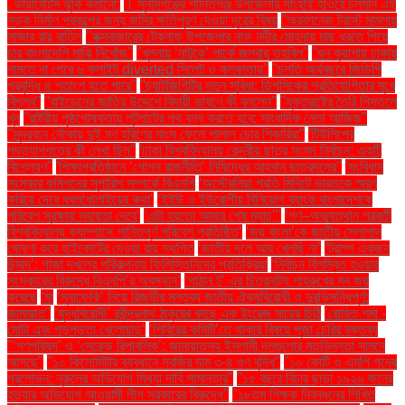
. ডায়াবেটিস ঝুঁকি কমানো:
। সুনামগঞ্জের শান্তিগঞ্জ উপজেলার সাংহাই হাওরে চলমান এই
সড়ক নির্মাণ প্রকল্পের জন্য জমির ক্ষতিপূরণ দেওয়া দূরের বিষয়
''অরফানেজ ট্রাস্ট মামলায়
সাজার রায় বাতিল
''কক্সবাজারের টেকনাফ উপজেলার নাফ নদীর মোহনায় মাছ ধরতে গিয়ে
চার বাংলাদেশি মাঝি নিখোঁজ''
''খুলনায় ‘নাটুকে’ পার্কে জলবায়ু তহবিল''
''ঘন কুয়াশায় ঢাকায়
নামতে না পেরে ৬ ফ্লাইট diverted সিলেট ও কলকাতায়''
''চলতি অর্থবছরে জিডিপি
প্রবৃদ্ধি ৪ শতাংশ হতে পারে''
''চ্যাটজিপিটির নতুন সুবিধা: ডিপসিকের প্রতিযোগিতার মুখে
বিপ্লব''
''বাইডেনের জাতির উদ্দেশে বিদায়ী ভাষণে কী বললেন''
''যুক্তরাষ্ট্রে তৈরি পিস্তলে
খুন
''রাষ্ট্রীয় পৃষ্ঠপোষকতায় লুটপাটের পথ বন্ধ করতে হবে: সাংবাদিক নেতা আজিজ"
''সুন্দরবনে নৌকায় দুই মণ হরিণের মাংস ফেলে পালাল চোর শিকারিরা''
'টিউলিপের
পদত্যাগপত্রে কী লেখা ছিল''
'ঢাকা বিশ্ববিদ্যালয় কেন্দ্রীয় ছাত্র সংসদ নির্বাচন: একটি
বিশ্লেষণ''
'শিক্ষাপ্রতিষ্ঠানে ‘গোপন রাজনীতি’ নিষিদ্ধের আহ্বান ছাত্রদলের''
'সংবিধান
সংস্কার কমিশনের সুপারিশ সম্পর্কে বিএনপি
‘অস্ট্রেলিয়া প্রতি মিনিটে ভারতকে স্মরণ
করিয়ে দেবে ধবলধোলাইয়ের কথা’
‘ইইউ ও ইউরোপীয় বিনিয়োগ ব্যাংক বাংলাদেশকে
পরিবেশ সুরক্ষায় সহায়তা দেবে’
‘এটা হয়তো আমার শেষ ম্যাচ’"
‘গণ–অভ্যুত্থান পরবর্তী
বিশ্ববিদ্যালয় ক্যাম্পাসে শান্তিপূর্ণ পরিবেশ প্রতিষ্ঠিত’
‘জয় বাংলা’কে জাতীয় স্লোগান
ঘোষণা করে হাইকোর্টের দেওয়া রায় স্থগিত
‘জাতীয় দলে আর খেলছি না’
‘ট্রাম্প একজন
উন্মাদ’: গাজা দখলের পরিকল্পনায় ফিলিস্তিনিদের প্রতিক্রিয়া
‘নির্বাচন বিলম্বিত হওয়ার
সংস্কারের বিরুদ্ধে বিএনপি’র অবস্থান’
‘পাঠান টু’ এর চিত্রনাট্য শাহরুখের মন জয়
করেছে
‘মা
‘মুনাফেকি’ নিয়ে রিজভীর মন্তব্য জাতীয় ঐক্যবিরোধী ও দুরভিসন্ধিপূর্ণ:
জামায়াত"
‘যুদ্ধবিরোধী’ রবীন্দ্রনাথ ঠাকুরের কাছে এক ইংরেজ মায়ের চিঠি
‘রোহিত শর্মা -
মোটা এবং গড়পড়তা খেলোয়াড়’
‘শিবিরের কমিটি’তে থাকার বিষয়ে পূজা চেরির বক্তব্য
"‘গণপরিষদ’ ও ‘সেকেন্ড রিপাবলিক’: জামায়াতসহ ইসলামী দলগুলোর মতভিন্নতা সামনে
আসছে"
"১০ কিলোমিটার ব্যবধানে সবজির দাম ৩-৪ গুণ বৃদ্ধি"
"১০ কোটি ও এমপি পদের
প্রলোভন: নুরুলের অভিযোগ মিথ্যা দাবি সামান্তার"
"১৫ বছরে বিচার ছাড়া ১৯২৬ জনের
হত্যার অভিযোগ আওয়ামী লীগ সরকারের বিরুদ্ধে"
"১৮তম শিক্ষক নিবন্ধনের লিখিত