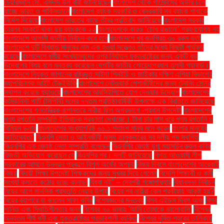
চেয়ারম্যান মো. এমদাদ উল বারী জানিয়েছেন
বাংলাদেশ থেকে গার্মেন্টসের অর্ডার চলে
যাচ্ছে ভারত ও পাকিস্তানে
বাংলাদেশ ব্যাংক সরকারি ও বেসরকারি সব ব্যাংক শাখাকে
নির্দেশ দিয়েছে
বাংলাদেশ ভারতের কাছে তীব্র প্রতিবাদ জানিয়েছে
বাংলাদেশ সরকার
তারল্য সংকটে থাকা ছয় ব্যাংককে ২২
বাংলাদেশকে কারও ‘চোখ রাঙানো’ গ্রহণযোগ্য নয়
বাংলাদেশে আগামী জাতীয় নির্বাচন কবে হবে
বাংলাদেশে খুব জনপ্রিয় ৩০ রকম ভর্তা
বাংলাদেশে দুটি বিখ্যাত মানুষের নাম এক হওয়া সত্ত্বেও তাঁদের মধ্যে কিছুটা পার্থক্য
রয়েছে
বাংলাদেশে ধর্মীয় সংখ্যালঘুদের ওপর নির্যাতন যুক্তরাষ্ট্রের জন্য একটি বড়
উদ্বেগের বিষয় বলে মন্তব্য করেছেন দেশটির জাতীয় গোয়েন্দাপ্রধান তুলসী গ্যাবার্ড।
বাংলাদেশে নিযুক্ত জাপানের রাষ্ট্রদূত সাইদা শিনইচি ও জাইকার দক্ষিণ এশিয়া বিভাগের
মহাপরিচালক আইট টেরুইউকি
বাংলাদেশে নেটওয়ার্ক পেশাজীবীদের জন্য ট্রেনিং সেন্টার
স্থাপন করেছে হুয়াওয়ে
বাংলাদেশের আরসিইপিতে যোগ দেওয়ার উদ্যোগ
বাংলাদেশের
কমিউনিস্ট পার্টি (সিপিবি) দলের ৭৭তম প্রতিষ্ঠাবার্ষিকী উপলক্ষে এক বিবৃতিতে জানিয়েছে
বাংলাদেশের গণতান্ত্রিক রূপান্তরে নারীরা ছিল অগ্রভাগে -প্রধান উপদেষ্টা
বাংলাদেশের
পণ্য রপ্তানি সম্প্রতি ইতিবাচক প্রবণতা দেখাচ্ছে। টানা চার মাস ধরে পণ্য রপ্তানি ৪
বিলিয়ন ডলার
বাংলাদেশের সংখ্যাগরিষ্ঠ ৬১.১ শতাংশ মানুষ মনে করেন
বাংলার মানুষের
আতিথেয়তা'
বিএনপি নেতা ও আইনজীবী মাসুদ তালুকদারের সব দলীয় পদ স্থগিত
বিএনপির এক জ্যেষ্ঠ নেতা সম্প্রতি বলেছেন
বিএনপির জ্যেষ্ঠ যুগ্ম মহাসচিব রুহুল কবির
রিজভী অভিযোগ করেছেন যে
বিএনপির পর। দলটি জানিয়েছে
বিগত আওয়ামী লীগ
সরকারের আমলে উন্নয়ন প্রকল্পে বিপুল অর্থের অপচয়
বিজয় দিবসে বাংলাদেশের আরেকটি
বিজয়
বিদায়ী শিক্ষা উপদেষ্টা শিক্ষকদের জন্য সুখবর দিয়ে গেলেন
বিদেশি শিক্ষার্থী ও কর্মী
সংখ্যা কমাতে কঠোর হচ্ছে কানাডা
বিধবা নই” – দেবশ্রী গঙ্গোপাধ্যায়
বিধানসভা নির্বাচন
বিয়ের আগে মানসিক প্রস্তুতি নেয়ার উপায়
বিয়ের পর নারীরা কেন পরকীয়ায় আকৃষ্ট হয়?
বিয়ের ব্যাপারে যা বললেন সাফা কবির
বিশেষজ্ঞদের মন্তব্য
বিশ্ব এইডস দিবস আজ
বিশ্ব
শান্তি এবং স্থিতিশীলতার জন্য
বিশ্বের ৭০ ভাষায় 'আমি তোমাকে ভালোবাসি'
বিশ্বের
অন্যতম শীর্ষ ধনী এবং যুক্তরাষ্ট্রের প্রভাবশালী ব্যক্তি
বিশ্বের দূষিত শহরের তালিকায়