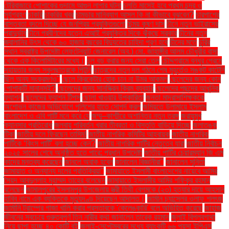
টেরিবাজারে পোশাকের গুদামে আগুন লাগার ঘটনা
চলতি মাসেই হবে প্রথম চন্দ্র ও
সূর্যগ্রহণ
চাকরি
চাকরির খবর
চামড়ার মানিব্যাগ আসল কি না কীভাবে বুঝবেন?
চারপাশের
বাস্তবতা বদলে দিচ্ছে যে জনপ্রিয় প্রযুক্তিগুলো
চিন্ময় কৃষ্ণ দাস
চীনে নতুন ভাইরাসের
প্রাদুর্ভাব
চীনে প্রবীণদের যত্নে এআই প্রযুক্তির দিকে ঝুঁকছে সরকার
চীনের নতুন
জ্বালানির উৎস থেকে ৬০ হাজার বছরের বিদ্যুতের চাহিদা পূরণ হবে
চীনের মতে
চুরির
স্থান স্বরাষ্ট্র উপদেষ্টা লেফটেন্যান্ট জেনারেল (অব.) মো. জাহাঙ্গীর আলম চৌধুরীর বাসা
থেকে এক কিলোমিটারের মধ্যে।
চুল বড় করার জন্য সেরা তেল
চৌদ্দগ্রামে বন্ধুর প্রেমে
সহায়তার জন্য স্কুলছাত্রকে পিটুনি
ছাত্রদের নতুন দল গঠনে শেষ মুহূর্তেও সঙ্কট কাটেনি
ছিল অন্য সংক্রমণও"
ছেলে ক্রিকেটার হোক চান না উমর আকমল
ছেলেদের জন্য কোন
পোশাকটি মানানসই?
ছেলেদের জন্য সানস্ক্রিন ক্রিম ব্যবহার
ছেলেদের পছন্দের আধুনিক
ফ্যাশন
ছেলেদের ফ্যাশন টিপস
ছোলা খাওয়ার উপকারিতা
জনতা মাদ্রাসাশিক্ষককে
অশোভন কাজের অভিযোগে পুলিশের হাতে সোপর্দ করল
জমিয়তে উলামায়ে ইসলাম
বাংলাদেশ ও এবি পার্টি মনে করে যে
জম্মু–কাশ্মীরে অশান্তির নতুন তরঙ্গ
জরায়ুমুখ
ক্যানসার প্রতিরোধ
জলবায়ু পরিবর্তন খরার তীব্রতা ও বিস্তৃতি বাড়িয়ে দিচ্ছে
জলাতঙ্ক
টিকা
জাতীয় দলে ফিরছেন তামিম!
জাতীয় নাগরিক কমিটির আহ্বায়ক
জাতীয় নাগরিক
পার্টিকে ‘কিংস পার্টি’ বলা হচ্ছে কেন?
জাতীয় নাগরিক পার্টির নেতৃত্বে যারা
জাতীয় নির্বাচন
২০২৫ সালের শেষে অনুষ্ঠিত হতে পারে: প্রধান উপদেষ্টা
জাতীয় পার্টির চেয়ারম্যান জি এম
কাদের মন্তব্য করেছেন
জানলে অবাক হবেন
জানালেন বিজ্ঞানীরা"
জানালেন সুনিতা
জামায়াত ও অন্যান্য দলের প্রতিক্রিয়া''
জামায়াতে ইসলামী বাংলাদেশের নায়েবে আমির
সৈয়দ আবদুল্লাহ মুহাম্মদ তাহের বলেছেন
জামায়াতে ইসলামীর আমির শফিকুর রহমান
বলেছেন
জামালপুরের ইসলামপুর উপজেলায় স্ত্রী তিথী বেগমকে (২৩) হত্যার দায়ে আহসান
হাবিব নামে এক ব্যক্তিকে মৃত্যুদণ্ড দিয়েছেন আদালত।
জার্মান চ্যান্সেলর ওলাফ শলৎজ
জার্মানি ট্রাম্পের গাজা খালি করার প্রস্তাবকে 'কেলেঙ্কারি' বলে অভিহিত করেছে
জাহাজ
জীবনের সবচেয়ে গুরুত্বপূর্ণ তিন নারীর কথা জানালেন তারেক রহমান
জুলাই বিপ্লবগাথা
নিয়ে ছাপা হচ্ছে ৪০ কোটি বই
জুলাই-সেপ্টেম্বরের মধ্যে ব্যাংকটি ৬৬ পয়সা ইপিএস