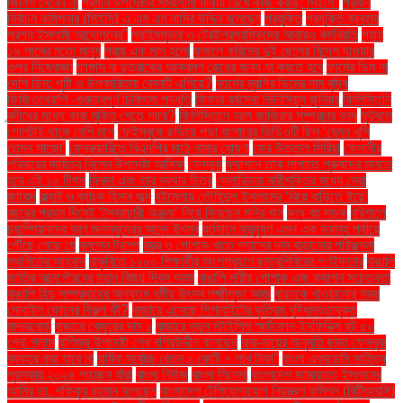
জিনিস নেবেন না
প্রধান উপদেষ্টার সময়সীমা মাথায় রেখে কাজ করছি: সিইসি"
প্রধান
নির্বাচন কমিশনার (সিইসি) এ এম এম নাসির উদ্দিন বলেছেন
প্রযুক্তি
প্রযুক্তি ব্যবহার
প্রশ্ন ইসলামী আন্দোলনের"
প্রাইমমুভার ও ট্রেইলরশ্রমিকদের আবারও কর্মবিরতি
প্রায়
১৯ লাখের মতো মানুষ
প্রায় এক মাস হলো
ফজলে করিমের দুই ছেলের বিদেশ যাওয়ার
ওপর নিষেধাজ্ঞা
ফাঙ্গাস বা ছত্রাকের আক্রমণ রোধের জন্য যা করতে হবে
ফার্মের ডিম না
দেশি ডিম: পুষ্টি ও উপকারিতায় কোনটি এগিয়ে?
ফার্মের মুরগির ডিমের দাম বৃদ্ধি
ফিজিওথেরাপি -গুরুত্বপূর্ণ চিকিৎসা পদ্ধতি
ফিফার বর্ষসেরা ভিনিসিয়ুস জুনিয়র
ফিলিস্তিনি
বন্দীদের মধ্যে কারা মুক্তি পেতে পারে?
ফিলিস্তিনে আল জাজিরার সম্প্রচার বন্ধ
ফুটবলে
গোলটাই থাকে বেশি মনে
ফেইসবুকে ছড়িয়ে পড়া যশোরের ভিডিওটি ছিল ‘যেমন খুশি
তেমন সাজো’
ফেব্রুয়ারিতে বিএনপির মাঠে নামার ঘোষণা
ফের উত্তাল সিরিয়া
ফেলানীর
পরিবারের দায়িত্ব নিলেন উপদেষ্টা আসিফ
ফেসবুক
ফ্যাশনে তাক লাগাতে পুরুষদের মানতে
হবে এই ১০ টিপস
ফ্রিদা এবং তার ব্যথার চিত্র
ফ্লোরিডায় নারীশক্তির মধ্যে সেরা
জায়েদ
ফ্ল্যাট ও ব্যাংক হিসাব জব্দ
বইমেলায় তৌহিদুল ইসলামের ‘বিয়ে বাড়িতে ইয়ে’
বছরের প্রথম দিনেই ‘স্বৈরাচারী অঞ্জনা’ নিয়ে ফিরছেন মনির খান
বন্ধ বহু সড়ক
বরিশালে
চ্যাম্পিয়নদের বরণ জনসমুদ্রের আনন্দ উৎসব
বর্তমানে বায়ুদূষণ এমন এক ভয়াবহ পর্যায়ে
পৌঁছে গেছে যে
বললেন ট্রাম্প
বস্ত্র ও পোশাক খাতে গ্যাসের দাম বাড়ানোর পরিকল্পনা
স্থগিতের আহ্বান
বাকৃবিতে ১২০০ শিক্ষার্থীর অংশগ্রহণে ছাত্রশিবিরের গণইফতার
বাঙালি
জাতির আত্মগৌরবের মহান বিজয় দিবস আজ
বাঙালি নারীর পোশাক এবং ফ্যাশন সচেতনতা
বাঙালি হিন্দু সম্প্রদায়ের অন্যতম ধর্মীয় উৎসব লক্ষ্মীপূজা আজ
বাচ্চাকে খাওয়ানোর সময়
মোবাইল ফোনের বিকল্প কী?
বাজারে এসেছে গিগাবাইটের কৃত্রিম বুদ্ধিমত্তাযুক্ত
মাদারবোর্ড
বাজারে খেজুরের দাম ১
বাজারে নতুন স্টাইলিশ স্মার্টফোন ইনফিনিক্স হট ৫০
প্রো প্লাস
বাণিজ্য উপদেষ্টা শেখ বশিরউদ্দীন বলেছেন
বাবা-মায়ের অনুমতি ছাড়া ফেসবুক
ব্যবহার করা যাবে না
বার্ষিক সর্বোচ্চ বেতন ১ কোটি ৭ লাখ টাকা"
বাংলা একাডেমি সাহিত্য
পুরস্কার ২০২৪ পাচ্ছেন যাঁরা
বাংলা নিউজ
বাংলা সিনেমা
বাংলাদেশ জামায়াতে ইসলামের
আমির ডা. শফিকুর রহমান বলেছেন
বাংলাদেশ টেলিযোগাযোগ নিয়ন্ত্রণ কমিশন (বিটিআরসি)