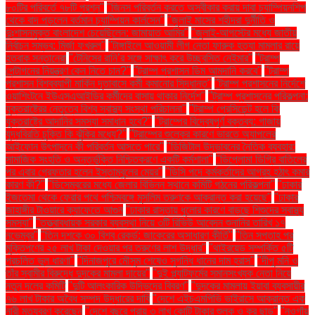
৮০টির পরিবর্তে ৭৮টি প্রশ্ন"
"জিনস পরিবর্তন করতে অস্বীকার করায় দাবা চ্যাম্পিয়নশিপ
থেকে বাদ পড়লেন বর্তমান চ্যাম্পিয়ন কার্লসেন"
"জুলাই মাসের শহীদরা দুর্নীতি ও
দুঃশাসনমুক্ত বাংলাদেশ চেয়েছিলেন: জামায়াত আমির"
"জুলাই-আগস্টের মধ্যে জাতীয়
নির্বাচন সম্ভব: মির্জা ফখরুল"
"টাঙ্গাইলে আওয়ামী লীগ নেতা ফারুক হত্যা মামলার রায়ে
হতবাক সন্তানেরা
"টেনিসের রানি’র সঙ্গে সাক্ষাৎ করে উচ্ছ্বসিত নেইমার"
"ট্রাম্প
পেন্টাগনের নিয়ন্ত্রণ কেন নিতে চান?"
"ট্রাম্প প্রশাসন ডিম আমদানি করবে"
"ট্রাম্প
প্রশাসন বিশ্বব্যাপী মার্কিন দূতাবাসে কর্মী কমানোর সিদ্ধান্ত"
"ট্রাম্প প্রশাসনের নির্দেশে
ওয়াশিংটনে ইউএসএআইডির কর্মীদের বাসায় থাকার নির্দেশ"
"ট্রাম্প প্রশাসনের পরিকল্পনা:
যুক্তরাষ্ট্রের নেতৃত্বে বিশ্ব স্বাস্থ্য সংস্থা পরিচালনা"
"ট্রাম্প প্রেসিডেন্ট হলে কি
যুক্তরাষ্ট্রে আদানির সমস্যা সমাধান হবে?"
"ট্রাম্পের বিদ্বেষপূর্ণ বক্তব্য: গাজায়
যুদ্ধবিরতি চুক্তি কি ঝুঁকির মধ্যে?"
"ট্রাম্পের শুল্কের কারণে ভারতে অ্যাপলের
আইফোন উৎপাদনে কী পরিবর্তন আসতে পারে"
"ডিজিটাল উদ্ভাবনের নৈতিক ব্যবহার:
সামাজিক সংহতি ও অন্তর্ভুক্তি নিশ্চিতকরণে একটি কর্মশালা"
"ডিপ্লোমা ডিগ্রি বাতিলের
পর এবার গ্রেফতার হলেন ইস্তাম্বুলের মেয়র"
"ডিসি পদে কর্মকর্তাদের আগ্রহ হঠাৎ কমার
কারণ কী?"
"ডিসেম্বরের মধ্যে জেলার বিভিন্ন স্থানে কমিটি গঠনের পরিকল্পনা"
"ঢাকার
ইজতেমা থেকে ফেরার পথে পশ্চিমবঙ্গে মুসলিম তরুণকে আক্রান্ত করা হয়েছে"
"ঢাকার
জাহাঙ্গীর টাওয়ারে ক্যাফেতে আগুন
"ঢাকার রাস্তায় ধুলোর কারণে বাড়ছে শিশুদের স্বাস্থ্য
সমস্যা"
"তত্ত্বাবধায়ক সরকার ব্যবস্থা নিয়ে ৩টি রিভিউ আবেদন শুনানির তারিখ ১৭
নভেম্বর"
"তিন দশকে ৩০ বিশ্ব রেকর্ড: জাকেরের অসাধারণ কীর্তি"
"তিন সপ্তাহ পর
মুক্তিপণের ২৫ লাখ টাকা দেওয়ার পর তরুণের লাশ উদ্ধার"
"থাইরয়েড সম্পর্কিত ৫টি
প্রচলিত ভুল ধারণা"
"দিনাজপুরে মৌসুম শেষেও সুগন্ধি ধানের দাম হ্রাস"
"দীপু মনি ও
তাঁর স্বামীর বিরুদ্ধে দুদকের মামলা দায়ের"
"দুই প্ল্যাটফর্মের সমানসংখ্যক নেতা নিয়ে
নতুন দলের কমিটি
"দুটি আলংকারিক উদ্ভিদের বিবরণ"
"দুদকের মামলায় ইয়াবা ব্যবসায়ীর
৭৬ লাখ টাকার অবৈধ সম্পদ উদ্ধারের দাবি
"দেশে এইচএমপিভি ভাইরাসে আক্রান্ত এক
নারী মৃত্যুবরণ করেছেন
"দেশে বছরে প্রায় ৩ লাখ কোটি টাকার শুল্ক ও কর ছাড়"
"নওগাঁয়