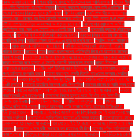
পঞ্চম অবস্থানে ঢাকা
বিশ্বের ধনীতম রাজা: থাইল্যান্ডের মহা ভাজিরালংকর্ন
বিশ্বের শীর্ষ
১০ ধনীর শিক্ষাগত যোগ্যতা কতটুকু
বিশ্বের সবচেয়ে মূল্যবান কোম্পানি এনভিডিয়া
বিষ
খেয়ে শিক্ষকের বিরুদ্ধে হত্যাচেষ্টা মামলা
বিসিবির ঘোষণা
বুয়েট শিক্ষার্থীকে গাড়িচাপার
ঘটনায় ডোপ টেস্টের পর তিন আসামি আদালতে হাজির"
বুশরা বিবি: দাবায় যখন সৈন্য হারায়
বৃষ্টি ও তাপমাত্রা নিয়ে আবহাওয়া অফিসের নতুন বার্তা
বেক্সিমকোর ব্যাংক ও আর্থিক
প্রতিষ্ঠানে দায়-দেনা ৫০ হাজার ৫০০ কোটি টাকা
বেলিংহাম
বেসরকারি ব্যাংকে ছাঁটাইয়ের
আতঙ্ক
বৈদেশিক ঋণ - প্রতিশ্রুতি কমেছে ৬৭%
বৈরুতের বিমান হামলায় বাংলাদেশি
নাগরিকের মৃত্যু
ব্রাজিল রাউন্ড অফ ৩২-এ কার মুখোমুখি হবে?
ব্রিটিশ লেখক সামান্থা
হার্ভে
ব্র্যাক ব্যাংকে অফিসার পদে নিয়োগ
ভাইরাল ভিডিওর সেই ‘রহস্যময়ী’ তরুণীর
পরিচয় মিলেছে
ভাইরাস
ভারত
ভারত বাংলাদেশের পরিস্থিতি নিয়ে যে অযাচিত উদ্বেগ
প্রকাশ করছে
ভারত ম্যাচের জন্য বাংলাদেশ দলের ২৪ সদস্যের তালিকা: কারা আছেন?
ভারত সফরের দলে হামজা ও ইতালি প্রবাসী ফাহমেদুল ইসলাম
ভারত সীমান্তে
বিএসএফের ধরপাকড়
ভারতীয় রুপি ইতিহাসের সর্বনিম্ন দরে
ভারতীয় সংস্থাগুলো যেসব
পণ্য রাশিয়ায় রপ্তানি করছে
ভারতে কংগ্রেস নেত্রী হিমানী নারওয়াল হত্যায় প্রেমিক
গ্রেফতার
ভারতে চালু হতে যাচ্ছে উড়ন্ত ট্যাক্সি
ভারতে হোলির আগে ঢেকে দেওয়া হচ্ছে
১০টি মসজিদ
ভারতের অযাচিত উদ্বেগ এবং দ্বিচারিতা
ভারতের চালের রপ্তানি মূল্য হ্রাস
পেয়েছে
ভারতের জাতীয় পতাকা পায়ে মাড়ানোর ভাইরাল ছবি নিয়ে যা জানা গেল
ভারতের
পররাষ্ট্রমন্ত্রী এস জয়শঙ্কর
ভালোবাসা দিবসে যমুনায় পড়ে নিখোঁজ চার শিক্ষার্থীর
তিনজনকে উদ্ধার
ভিটামিন ই-এর গুরুত্ব
ভিটামিন বি কমপ্লেক্স
ভ্যাট
মঙ্গলবার
এইচএসসির ফল প্রকাশ
মদ্যপ অবস্থায় গাড়ি চালাতে গিয়ে আটকের ভিডিওটি ড.
ইউনূসের মেয়ের নয়
মধ্যরাতে বিক্ষোভ: জাহাঙ্গীরনগর বিশ্ববিদ্যালয়ে শিবিরের প্রকাশ্যে
আসার প্রতিবাদ
মনোযোগ ও স্মৃতিশক্তি বাড়াতে ৯টি সহজ ব্যায়াম
ময়েশ্চারাইজার মেখেও
ত্বক শুষ্ক হলে দ্রুত যা করবেন
মরে যেতে চাই’: ইসরায়েলি আগ্রাসনে শিশুদের মানসিক
দুরবস্থা
মহাকাশে ৯ মাস বন্দী: সবচেয়ে বড় চ্যালেঞ্জ কী ছিল
মহানগর পুলিশ কমিশনারের
ক্ষমা প্রার্থনা"
মাইগ্রেনে আক্রান্তরা রোজা রাখার সময় যা করবেন
মাটির নিচে ৮৬ কেজি