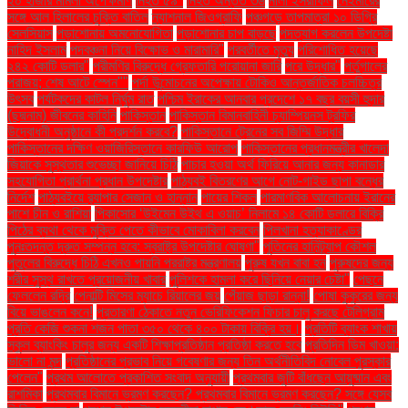
২০ হাজার মামলা অপেক্ষমাণ
নিহত ৫৯"
নিহত অন্তত ৩৬
নীলা ইসরাফিল
নেইমারের
সঙ্গে আল হিলালের চুক্তি বাতিল
ন্যাশনাল জিওগ্রাফি
পঞ্চগড়ে তাপমাত্রা ১০ ডিগ্রি
সেলসিয়াস
পড়াশোনায় অমনোযোগিতা
পড়াশোনার চাপ বাড়ছে
পদত্যাগ করলেন উপদেষ্টা
নাহিদ ইসলাম
পদবঞ্চনা নিয়ে বিক্ষোভ ও মারামারি"
পরবর্তীতে মৃত্যু
পরিশোধিত হয়েছে
২৪২ কোটি ডলার"
পরীমণির বিরুদ্ধে গ্রেফতারি পরোয়ানা জারি
পরে উদ্ধার"
পর্তুগালের
পরাজয়; শেষ আটে স্পেন""
পর্দা উন্মোচনের অপেক্ষায় টোকিও আন্তর্জাতিক চলচ্চিত্র
উৎসব
পর্যটকদের কাটল নির্ঘুম রাত
পশ্চিম ইরাকের আনবার প্রদেশে ১৭ বছর বয়সী হুদার
(ছদ্মনাম) জীবনের কাহিনি
পাকিস্তান
পাকিস্তান বিমানবাহিনী চ্যাম্পিয়নস ট্রফির
উদ্বোধনী অনুষ্ঠানে কী প্রদর্শন করবে?
পাকিস্তানে ট্রেনের সব জিম্মি উদ্ধার
পাকিস্তানের দক্ষিণ ওয়াজিরিস্তানে কারফিউ আরোপ
পাকিস্তানের প্রধানমন্ত্রীর খালেদা
জিয়াকে সুস্থতার শুভেচ্ছা জানিয়ে চিঠি
পাচার হওয়া অর্থ ফিরিয়ে আনার জন্য কানাডার
সহযোগিতা প্রার্থনা প্রধান উপদেষ্টার
পাঠ্যবই বিতরণের আগে নোট-গাইড ছাপা বন্ধের
নির্দেশ
পাঠ্যবইয়ে র‍্যাপার সেজান ও হান্নান
পায়ের শিকল
পারমাণবিক আলোচনায় ইরানের
পাশে চীন ও রাশিয়া
পিকাসোর ‘উইমেন উইথ এ ওয়াচ’ নিলামে ১৪ কোটি ডলারে বিক্রি
পিঠের ব্যথা থেকে মুক্তি পেতে কীভাবে মোকাবিলা করবেন
পিলখানা হত্যাকাণ্ডের
পুনঃতদন্ত দ্রুত সম্পন্ন হবে: স্বরাষ্ট্র উপদেষ্টার ঘোষণা"
পুতিনের হানিট্র্যাপ কৌশল
পুতুলের বিরুদ্ধে চিঠি এখনও পায়নি পররাষ্ট্র মন্ত্রণালয়
পুরুষ যখন বাবা হন
পুরুষদের জন্য
শরীর সুস্থ রাখতে প্রয়োজনীয় খাবার
পুলিশকে হামলা করে ছিনিয়ে নেয়ার চেষ্টা"
পেছনে
ফেললেন রদ্রি
পেনাল্টি মিসের ম্যাচে রিয়ালের জয়
পেঁয়াজ ছাড়া রান্না!
পোষা কুকুরের জন্য
বিয়ে ভাঙলেন কনে!
প্রতারণা ঠেকাতে নতুন ভেরিফিকেশন ফিচার চালু করছে টেলিগ্রাম
প্রতি কেজি শুকনা শজন পাতা ৩৫০ থেকে ৪০০ টাকায় বিক্রি হয়।
প্রতিটি ব্যাংক শাখায়
স্কুল ব্যাংকিং চালুর জন্য একটি শিক্ষাপ্রতিষ্ঠান প্রতিষ্ঠা করতে হবে
প্রতিদিন ডিম খাওয়া:
ভালো না মন্দ
প্রতিষ্ঠানের প্রভাব নিয়ে গবেষণার জন্য তিন অর্থনীতিবিদ নোবেল পুরস্কার
পেলেন"
প্রথম আলোতে প্রকাশিত সংবাদ অনুযায়ী
প্রথমবার জুটি বাঁধছেন আয়ুষ্মান এবং
রাশমিকা
প্রথমবার বিমানে ভ্রমণ করছেন? প্রথমবার বিমানে ভ্রমণ করছেন? সঙ্গে যেসব