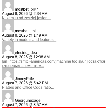
mostbet_plKr
August 8, 2026 @ 2:34 AM
Klikam tu od zeszlej jesieni...
mostbet_jtpi
August 8, 2026 @ 1:49 AM
Variety in models and features...
electric_rdea
August 8, 2026 @ 12:38 AM
[url=https://smtcl-americas.com/]machine tools[/url] остаются
ключевым элементом...
JimmyPrife
August 7, 2026 @ 5:42 PM
Platers and Office Odds ratio...
Georgunexage
August 7, 2026 @ 8:57 AM