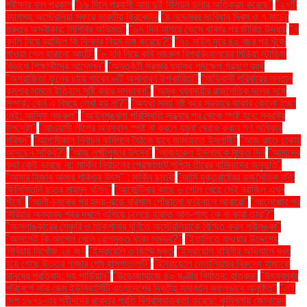
পরীক্ষার ফল প্রকাশ
"১৯ দিনে প্রবাসী আয় দুই বিলিয়ন ডলার অতিক্রম করেছে"
"২৭টি
ব্যাগসহ অস্ট্রেলিয়া সফরে ভারতীয় ক্রিকেটার
"৪ নভেম্বর সংবিধান দিবস ও ৭ মার্চের
গুরুত্ব অস্বীকার: সিপিবির অভিমত"
"৬৭ দিন সাগরে ভেসে থাকার পর জীবিত উদ্ধার
"৭
বদলি নিয়ে ব্রাজিল কি ফিফার নিয়ম ভঙ্গ করেছে?"
"৭০ মাইল দূরে ৪০ বছর পর খুঁজে
পাওয়া গেল হারানো আংটি"
"৮ দবি নিয়ে কবি নজরুল বিশ্ববিদ্যালয়ের মিডিয়া স্টাডিজ
বিভাগে শিক্ষার্থীদের আন্দোলন"
"অন্তর্বর্তী সরকার যথাযথ পদক্ষেপ গ্রহণে ব্যর্থ
"অপরাজিতা ফুলের চায়ে পাবেন ৬টি অসাধারণ উপকারিতা"
"অভিবাসী পরিবারের সন্তান
কমলার সামনে ইতিহাস সৃষ্টি করার সম্ভাবনা"
"অমুক ব্যবসায়ীর রাজনৈতিক দলের সঙ্গে
সম্পর্ক: কেন এ বিষয়ে লেখা হয় না?"
"অযথা সময় নষ্ট করে সরকারে থাকার কোনো ইচ্ছা
নেই: আসিফ নজরুল"
"আইনশৃঙ্খলা পরিস্থিতি সন্ধ্যার পর থেকে স্পষ্ট হবে: স্বরাষ্ট্র
উপদেষ্টা"
"আওয়ামী লীগের অবস্থান স্পষ্ট না করলে যমুনা ঘেরাও করবে গণ অধিকার
পরিষদ"
"আগামীকাল নির্বাচন কমিশনে বৈঠকে যাবে জামায়াতে ইসলামী"
"আজ রাতে ঢাকায়
আসছেন সাকিব?"
"আজ লক্ষ্মীপূজার উৎসব"
"আজহারুল ইসলামকে মুক্তি দিন
"আমাদের
কথা কেউ ভাবছে না: মার্কিন নির্বাচনের প্রেক্ষাপটে পশ্চিম তীরের বাসিন্দাদের অনুভূতি"
"আমার হিজাব আমার শক্তির উৎস" : মার্কিন ছাত্রী
"আমি যুক্তরাষ্ট্রের রাজনৈতিক বন্দী:
ফিলিস্তিনি ছাত্র মাহমুদ খলিল"
"আর্জেন্টিনার কাছে ৬ গোল খেয়ে সেই ব্রাজিল এখন
শীর্ষে"
"আলী-চমকের পর হৃদয়-ঝড়ে বরিশাল পৌঁছালো ফাইনালে আবারো"
"আলেপ্পোর পর
সিরিয়ার অন্যান্য শহর দখলে এগিয়ে চলেছে হায়াত আল-শাম: কে বা কারা তারা?"
"আসলাঙ্কারের সেঞ্চুরি ও তিকশানার ঘূর্ণিতে অস্ট্রেলিয়াকে বিস্মিত করল শ্রীলঙ্কা"
"আসলেই কি আপেল খেলে রোগমুক্ত থাকা সম্ভব?"
"ইতালিতে যাওয়ার উদ্দেশ্যে
লিবিয়ায় নিখোঁজ ২৪ জন
"ইসরায়েলি ৩ জিম্মি মুক্ত
"ইসরায়েলি বাহিনীর অভিযানে বন্ধ
হয়ে গেছে উত্তর গাজার শেষ হাসপাতালটি"
"ইসরায়েলে নেতানিয়াহুর বিরুদ্ধে হাজারো
মানুষের প্রতিবাদ: দ্য গার্ডিয়ান"
"উড়োজাহাজে ৪০ ঘণ্টার নির্যাতন: হাতকড়া
"উৎসবমুখর
পরিবেশে নটর ডেম ইউনিভার্সিটি বাংলাদেশের দ্বিতীয় সমাবর্তন সফলভাবে অনুষ্ঠিত"
"এই
দেশ ১৯৭১-এর শহীদদের রক্তের প্রতি বিশ্বাসঘাতকতা করেছে: কুমিল্লায় জোনায়েদ