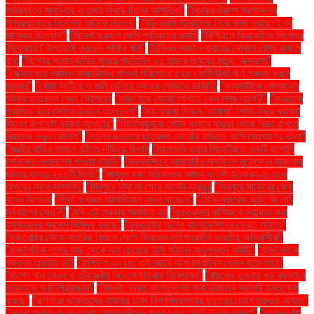
পাঠ্যবইতে মানচিত্র ও তথ্য বিষয়ে চীনের আপত্তি"
"বিচারক ট্রাম্প প্রশাসনের
গণবরখাস্তের নির্দেশনা আটকে দিলেন"
"বিটিআরসি স্টারলিংক নিয়ে কাজ করছে: ইলন
মাস্কের উদ্যোগ"
"বিদেশ ভ্রমণে দেশি পর্যটকদের কমতি
"বিপিএলে ক্রিকেট ও সিনেমার
'বিস্ফোরণ' উপভোগ করছেন শাকিব খান"
"বিভিন্ন স্থানে খাবারের দোকান খোলা রাখতে
বাধা
"বিশ্বের সংঘাতজনিত ক্ষুধায় প্রতিদিন ২১ হাজার মানুষের মৃত্যু: অক্সফাম"
"বেক্সিমকোর শ্রমিক-কর্মচারীদের পাওনা পরিশোধে ৫২৫ কোটি টাকা ঋণ প্রদান করবে
সরকার"
"বোমা ফাটিয়ে ও গুলি চালিয়ে সোনার দোকানে ডাকাতি
"ব্যবসায়ীকে কোপানোর
ঘটনায় ছাত্রদল নেতা গ্রেপ্তার
"ভাঙা হাড় জোড়া লাগতে কেন সময় লাগে?"
"ভারতকে
পরাজিত করে সেমিফাইনালে বাংলাদেশ"
"ভালোবাসা দিবসে ‘তামাশা’ পোস্ট নিয়ে ব্যাখ্যা
দিলেন উপদেষ্টা ফরিদা আখতার"
"ভিনিসিয়ুসকে সৌদি ক্লাবে যাওয়া থেকে বিরত রাখতে
রিয়ালের নতুন কৌশল"
"মতলব উত্তরে ছাত্রদল নেত্রীর বাড়িতে অগ্নিসংযোগের ঘটনা"
"মন্ত্রীর বাড়ির সামনে বৃষ্টিতে দাঁড়িয়ে ছিলাম
"ময়নামতি ওয়ার সিমেট্রিতে একটি জাপানি
সৈনিকের দেহাবশেষ পাওয়া যায়নি"
"ময়মনসিংহে আজহারীর মাহফিলে মুঠোফোন হারানোর
ঘটনায় থানায় ২০০টি জিডি"
"মামুনুল হক: সচিবালয়ে আগুন ও টঙ্গী হত্যাকাণ্ড একে
অপরের সাথে সম্পর্কিত
"মিরপুরে চাঁদা না পেয়ে মার্কেট ভাঙচুর
"মিরপুরে সাকিবের খেলা
বন্ধে বিক্ষোভ
"মির্জা ফখরুল আগামীকাল লন্ডন যাচ্ছেন"
"মেসি-সুয়ারেজ জুটি: কি এটি
সর্বকালের সেরা?"
"যদি এই সরকার পরাজিত হয়
"যুক্তরাজ্য রাশিয়াকে সহায়তা করা
ব্যক্তিদের প্রবেশ নিষিদ্ধ করছে"
"যুক্তরাষ্ট্র অবৈধ বাংলাদেশিদের ফেরত পাঠাবে"
"যুক্তরাষ্ট্র থেকে সামরিক বিমানে দেশে ফিরলেন নথিপত্রহীন ভারতীয় অভিবাসীরা"
"রাজনৈতিক দলের কাছ থেকে নাম চেয়েছে ইসি গঠনের অনুসন্ধান কমিটি"
"রাজনৈতিক
বক্তব্য এড়াতে চাই
"রাশিফল ২০২৪: এই বছরে আপনার জীবন কেমন হতে পারে"
"রাশেদ খান মেনন ও তাঁর স্ত্রীর বিদেশে যাত্রায় নিষেধাজ্ঞা"
"রাহুলের তুলনায় বড় ব্যবধানে
ওয়েনাডে জয়ী প্রিয়াঙ্কা"
"রিজভী: ভারত বাংলাদেশের সার্বভৌমত্বে সরাসরি হস্তক্ষেপ
করছে"
"রূপগঞ্জে ডাকাতদের হামলায় ঢাকা বিশ্ববিদ্যালয়ের ছাত্রের চোখে গুরুতর আঘাত"
"রেকর্ড মুনাফা ও লভ্যাংশ: শেয়ারধারীদের জন্য ৯৭৫ কোটি টাকার ঘোষণা"
"রেস্তোরাঁয়