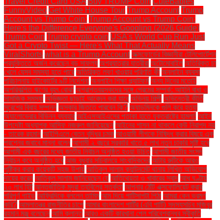
Travel Credit Card USA
Buy TRUMP Coin
CuteBabies
FunnyVideo
Get White House Tour
Trump Account
Trump
Account vs Trump Coin:
Trump Account vs Trump Coin:
Here's the Difference Everyone's Googling (2026 Guide)
Trump Coin
Trump crypto coin
USA's World Cup Run Just
Got a Crypto Twist — Here's What That Actually Means
ViralShorts
what is a Trump Account
অক্সফোর্ডের বিজ্ঞানীরা টেলিপোর্টেশন
প্রযুক্তিতে অর্জন করেছেন বড় সাফল্য
অগ্রযাত্রার যাত্রীরা
অটোমোবাইল
অতিরিক্ত চা
খেলে যেসব সমস্যা হতে পারে
অতিরিক্ত লবণ খাওয়ার পরিণতি কী
অনলাইন ব্যবসা
পরিচালনায় হাইকোর্টের ৯টি নির্দেশনা
অনলাইন শিক্ষা প্ল্যাটফর্ম
অন্য দিনের মতোই
অপরিকল্পিত ঋণের বৃহৎ বোঝা
অপ্রাপ্তবয়স্কদের সঙ্গে প্রেমের সম্পর্ক: আইনি বাধা ও
সামাজিক সমস্যা
অভিজ্ঞতা ছাড়াই আবেদন করা যাবে
অভিনয় শিল্পী
অভিনেত্রী কীর্তি
সুরেশের বিবাহ সম্পন্ন
অস্কার জিততে পারবেন কি?
অ্যাডমিনকে গুলি করে হত্যা
অ্যালোভেরার বিভিন্ন ব্যবহার
আইএসআইএসের পতাকা হাতে যুক্তরাষ্ট্রে হামলা!
আইন
উপদেষ্টা অধ্যাপক আসিফ নজরুল জানিয়েছেন
আইনের শাসন না থাকলে কেউ নিরাপদ নয়
- তারেক রহমান
আইপিএলে বেতন বৃদ্ধির চমক
আওয়ামী লীগকে নিষিদ্ধ করার বিষয়ে এক
প্রশ্নের জবাবে মান্না বলেন
আগামী ২ বছরে সরকারি খাতে ৫ লাখ নতুন চাকরি সৃষ্টি হবে
আগামী এক বছরের মধ্যে জাতীয় নির্বাচন অনুষ্ঠিত হওয়া উচিত
আগামী জাতীয় সংসদ
নির্বাচন কবে অনুষ্ঠিত হবে
আজ বুধবার সচিবালয়ে সাংবাদিকদের
আটার রুটিকে আরও
পুষ্টিকর করার কয়েকটি সহজ উপায়
আতিকুল সালাম ক্যান্টনমেন্ট থানায় লিখিত অভিযোগ
দায়ের করেন
আতিকুল সালাম জানিয়েছেন যে
আতিথেয়তা ও খাবারের স্বাদ
আধ ঘণ্টায়
২০ লাখ হিট
আন্তর্জাতিক মুদ্রা তহবিলের সতর্কতা
আপনার ঠোঁট এক্সফোলিয়েট করার
পরিপূর্ণ গাইড
আফ্রিদিকে বললেন তামিম
আম দিয়ে পাটিসাপটা পিঠা
আমরা কেন ভ্রমণ
করি?
আমলাতন্ত্র রাজনীতির চাপে
আমার বাংলাদেশ পার্টির (এবি পার্টি) সদস্যসচিব মজিবুর
রহমান মঞ্জু বলেছেন
আমি ক্লান্ত
আরও একটি কারখানা পেল পরিবেশবান্ধব স্বীকৃতি