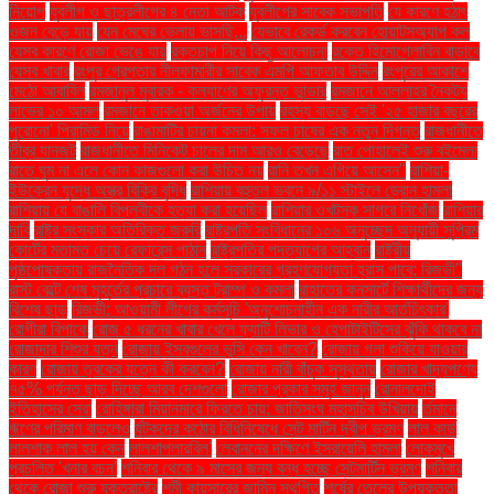
নিয়োগ
যুবলীগ ও ছাত্রলীগের ৪ নেতা আটক
যুবলীগের সাবেক সভাপতি
যে কারণে হঠাৎ
ওজন বেড়ে যায়
যেন মেঘের ভেলায় ভাসছি...
যেভাবে রেকর্ড করবেন হোয়াটসঅ্যাপ কল
যেসব কারণে রোজা ভেঙে যায়
রক্তচাপ নিয়ে কিছু আলোচনা
রক্তে হিমোগ্লোবিন বাড়াবে
যেসব খাবার
রংপুর গ্রেপ্তার নীলফামারীর সাবেক এমপি আফতাব উদ্দিন
রংপুরের আকাশে
মেঠো আবাবিল
রমজানুল মুবারক - কল্যাণের অফুরন্ত ভান্ডার
রমজানে আল্লাহর নৈকট্য
লাভের ১০ আমল
রমজানে তাকওয়া অর্জনের উপায়
রহস্য বাড়ছে সেই '২৫ হাজার বছরের
পুরোনো' পিরামিড নিয়ে
রাঙামাটির চায়না কমলা: সফল চাষের এক নতুন দিগন্ত
রাজধানীতে
তীব্র যানজট
রাজধানীতে মিনিকেট চালের দাম আরও বেড়েছে
রাত পোহালেই শুরু বইমেলা
রাতে ঘুম না এলে কোন কাজগুলো করা উচিত নয়
রানি তখন এগিয়ে আসেন"
রাশিয়া-
ইউক্রেন যুদ্ধে অস্ত্র বিক্রি বৃদ্ধি
রাশিয়ায় বহুতল ভবনে ৯/১১ স্টাইলে ড্রোন হামলা
রাশিয়ায় যে বাঙালি বিপ্লবীকে হত্যা করা হয়েছিল
রাশিয়ার ওখটস্ক সাগরে নিখোঁজ
রাশিয়ার
দাবি
রাষ্ট্র সংস্কার অতিরিক্ত জরুরি
রাষ্ট্রপতি সংবিধানের ১০৬ অনুচ্ছেদ অনুযায়ী সুপ্রিম
কোর্টের মতামত চেয়ে রেফারেন্স পাঠান
রাষ্ট্রপতির পদত্যাগের আহ্বান
রাষ্ট্রীয়
পৃষ্ঠপোষকতায় রাজনৈতিক দল গঠন হলে সরকারের গ্রহণযোগ্যতা হ্রাস পাবে: রিজভী"
রাস্ট বেল্টে শেষ মুহূর্তের প্রচারে ব্যস্ত ট্রাম্প ও কমলা
রাহাতের কনসার্টে শিক্ষার্থীদের জন্য
বিশেষ ছাড়
রিজভী: আওয়ামী লীগের কর্মসূচি 'অনুশোচনাহীন এক নারীর আর্তচিৎকার'
রোগীরা বিপাকে
রোজ ৫ ধরনের খাবার খেলে ফ্যাটি লিভার ও হেপাটাইটিসের ঝুঁকি থাকবে না
রোজাদার শিশুর যত্ন
রোজায় ইসবগুলের ভুসি কেন খাবেন?
রোজায় গলা শুকিয়ে যাওয়ার
কারণ
রোজায় ত্বকের যত্নে কী করবেন?
রোজায় নারী বাঁচুক সুস্থতায়
রোজার খাদ্যপণ্যে
৭৫% পর্যন্ত ছাড় দিচ্ছে আরব দেশগুলো
রোজার প্রকার সমূহ জানুন
রোনালদোই
ইতিহাসের সেরা
রোহিঙ্গারা মিয়ানমারে ফিরতে চায়: জাতিসংঘ মহাসচিব উখিয়ায়
র্তমানে
ঋণের পরিমাণ বাড়লেও
র্যটকদের কঠোর বিধিনিষেধে সেন্ট মার্টিন দ্বীপ ভ্রমণ
লাল কার্ড
লালশাক লাল হয় কেন
লালশাপলারবিল'
লেবাননের দক্ষিণে ইসরায়েলি হামলা
লোকমুখে
প্রচলিত 'খনার বচন'
শনিবার থেকে ৯ মাসের জন্য বন্ধ হচ্ছে সেন্টমার্টিন ভ্রমণ
শনিবার
থেকে রোজা শুরু যুক্তরাষ্ট্রে
শমী কায়সারের জামিন স্থগিত
শর্ষের তেলের উপযুক্ততা