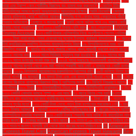
"হাসপাতালে ভর্তির পর প্রকাশিত হলো প্রথম পোপ ফ্রান্সিসের ছবি"
"হিজবুল্লাহ
"হুথি
কারা এবং ট্রাম্প কেন গোষ্ঠীটির বিরুদ্ধে বড় হামলা শুরু করলেন?"
"হোটেল ইন্টার
কন্টিনেন্টালের সামনে জুলাই অভ্যুত্থানে আহতদের বিক্ষোভ
“আমি ডিভোর্সি
“জ্যোতি
আমার কুমিল্লার মেয়ে”: আসিফ আকবর
“টিসিবির পণ্য কেনার সময় ক্রেতাদের পাঁচটি
প্রধান অভিযোগ”
“ডেঙ্গুতে ৭ জনের মৃত্যু
“দুবাই থেকে অবৈধ পথে ৩২ হাজার কোটি
টাকার সোনা প্রবাহিত”
“বর্ষে ২০০ কোটি টাকার বেশি বরাদ্দ
১ জন গ্রেপ্তার"
1000$
Trump Account
১০৩ কোটি টাকার হেলিকপ্টার নিয়ে অনুশীলনে গেলেন নেইমার
১২০০ টাকা প্যাকেজে হেলথ চেকআপের সুযোগ ইনসাফ বারাকাহ হাসপাতালে
১৮ বছরের
দীর্ঘ ক্যারিয়ারের সমাপ্তি টানলেন মাহমুদউল্লাহ রিয়াদ
১৯ বিশ্ববিদ্যালয়ে গুচ্ছ ভর্তি
বিজ্ঞপ্তি প্রকাশ
২ মার্চের পর থেকে গাজায় কোনও খাদ্য সামগ্রী প্রবেশ করতে পারেনি
২০০৮ সালের কথা
২০১১ সালে সিরিয়ায় গৃহযুদ্ধ শুরু হওয়ার পর
২০২১ সালের জুনে
২০২২ সালে ডলারের সংকট শুরু হলে
২০২৪ সালে সবচেয়ে প্রভাবশালী বাংলাদেশি কারা?
২০২৪ সালের জুলাই থেকে ১৯ মার্চ পর্যন্ত প্রবাসী আয় মোট ২ হাজার ৭৪ কোটি ডলার
হয়েছে
২০২৬ বিশ্বকাপ আয়োজনের গুরুদায়িত্ব ট্রাম্পের কাঁধে
২৮টি গুলিতে নিহত হন
ইন্দিরা গান্ধী
২৯ জানুয়ারি
২৯ বস্তা টাকা এবং এক বস্তা চিঠি পাওয়া গেছে
৩ মার্চ
৩ মার্চে
খালেদা জিয়াকে খালাসের বিরুদ্ধে লিভ টু আপিলের শুনানি
৩০ মিনিটে নিয়ন্ত্রণে আসে"
৩০
সেপ্টেম্বর
৩০০ টাকা!
৩৩ হামলাকারীসহ নিহত ৫৮
৩৬৯ ফিলিস্তিনি কারামুক্ত"
৪ দিনে
৮০০ কোটি! কোথায় থামবে 'পুষ্পা ২' এর আয়?
৪১ বছরে বিচার শেষ হয়নি
৪৩তম
বিসিএস বাদ পড়াদের আবেদন পুনর্বিবেচনার সভা বৃহস্পতিবার
৫ টাকা বেশি
৫ শতাংশই
থাকবে পূর্বের মতো"
৫০০ কোটি টাকা দেবে: নতুন টাকা ছাপানোর প্রয়োজন নেই
৬ মার্চ
৬৭৫ টাকায় আমদানি
৭ আগস্ট ২০০৫: মেসির অভিষেকের দিন
৭ বছরের শিশুকে আইটি
কোম্পানিতে চাকরির প্রস্তাব
৭৩০ কোটি টাকার ‘প্রবাসী আয় নাটক’ কি কালোটাকা সাদা
করার জন্য?
৮ চক্রের জড়িত"
৮ জন আহত
৮.৬ শতাংশ ১৮ মাসের মধ্যে নির্বাচন চান
৮.৭ শতাংশ জনগণ আগামী দুই থেকে তিন বছরের মধ্যে নির্বাচন চান
AI
American
Express Travel Card
American Express Travel Rewards
Best