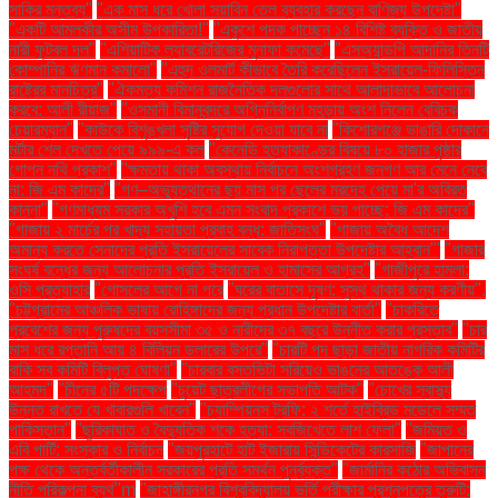
সাকির মন্তব্য"
"এক মাস ধরে খোলা সয়াবিন তেল ব্যবহার করছেন বাণিজ্য উপদেষ্টা"
"একটি আমলকীর অসীম উপকারিতা!"
"একুশে পদক পাচ্ছেন ১৪ বিশিষ্ট ব্যক্তি ও জাতীয়
নারী ফুটবল দল"
"এশিয়াটিক ল্যাবরেটরিজের মুনাফা কমেছে"
"এসঅ্যান্ডপি আদানির তিনটি
কোম্পানির ঋণমান কমালো"
"এহুদ ওলমার্ট কীভাবে তৈরি করেছিলেন ইসরায়েল-ফিলিস্তিন
রাষ্ট্রের মানচিত্র"
"ঐকমত্য কমিশন রাজনৈতিক দলগুলোর সাথে আলাদাভাবে আলোচনা
করবে: আলী রীয়াজ"
"ওসমানী বিমানবন্দরে অগ্নিনির্বাপণ মহড়ায় অংশ নিলেন বেবিচক
চেয়ারম্যান"
"কাউকে বিশৃঙ্খলা সৃষ্টির সুযোগ দেওয়া যাবে না
"কিশোরগঞ্জে ভাঙারি দোকানে
মর্টার শেল দেখতে পেয়ে ৯৯৯-এ কল
"কেনেডি হত্যাকাণ্ডের বিষয়ে ৮০ হাজার পৃষ্ঠার
গোপন নথি প্রকাশ"
"ক্ষমতায় থাকা অবস্থায় নির্বাচনে অংশগ্রহণ জনগণ আর মেনে নেবে
না: জি এম কাদের"
"গণ–অভ্যুত্থানের ছয় মাস পর ছেলের মরদেহ পেয়ে মা'র অবিরত
কান্না"
"গণমাধ্যম সরকার অখুশি হবে এমন সংবাদ প্রকাশে ভয় পাচ্ছে: জি এম কাদের"
"গাজায় ২ মার্চের পর খাদ্য সহায়তা প্রবাহ বন্ধ: জাতিসংঘ"
"গাজায় অবৈধ আদেশ
অমান্য করতে সেনাদের প্রতি ইসরায়েলের সাবেক নিরাপত্তা উপদেষ্টার আহ্বান"'
"গাজার
সংঘর্ষ বন্ধের জন্য আলোচনার প্রতি ইসরায়েল ও হামাসের আগ্রহ"
"গাজীপুরে হামলা:
ওসি প্রত্যাহার
"গোসলের আগে না পরে
"ঘরের বাতাসে দূষণ: সুস্থ থাকার জন্য করণীয়".
"চট্টগ্রামের আঞ্চলিক ভাষায় রোহিঙ্গাদের জন্য প্রধান উপদেষ্টার বার্তা"
"চাকরিতে
প্রবেশের জন্য পুরুষদের বয়সসীমা ৩৫ ও নারীদের ৩৭ বছরে উন্নীত করার প্রস্তাব"
"চার
মাস ধরে রপ্তানি আয় ৪ বিলিয়ন ডলারের উপরে"
"চারটি পদ ছাড়া জাতীয় নাগরিক কমিটির
বাকি সব কমিটি বিলুপ্ত ঘোষণা"
"চারবার বসতভিটা সরিয়েও ভাঙনের আতঙ্কে আলী
আহমদ"
"চীনের ৫টি পদক্ষেপ
"চুয়েট ছাত্রলীগের সভাপতি আটক"
"চোখের স্বাস্থ্য
উন্নত রাখতে যে খাবারগুলি খাবেন"
"চ্যাম্পিয়নস ট্রফি: ২ শর্তে হাইব্রিড মডেলে সম্মত
পাকিস্তান"
"ছুরিকাঘাত ও বৈদ্যুতিক শকে হত্যা: সবজিখেতে লাশ ফেলা"
"জমিয়ত ও
এবি পার্টি: সংস্কার ও নির্বাচন
"জয়পুরহাটে হাট ইজারায় সিন্ডিকেটের কারসাজি
"জাপানের
পক্ষ থেকে অন্তর্বর্তীকালীন সরকারের প্রতি সমর্থন পুনর্ব্যক্ত"
"জার্মানির কঠোর অভিবাসন
নীতি পরিকল্পনা ব্যর্থ"m
"জাহাঙ্গীরনগর বিশ্ববিদ্যালয় ভর্তি পরীক্ষার প্রশ্নপত্রে ত্রুটি: