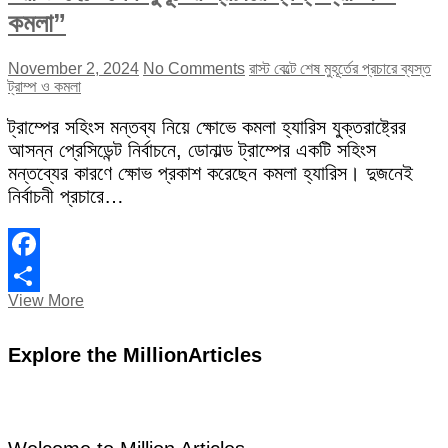
কমলা”
November 2, 2024
No Comments
রাস্ট বেল্টে শেষ মুহূর্তের প্রচারে ব্যস্ত
ট্রাম্প ও কমলা
ট্রাম্পের সহিংস মন্তব্য নিয়ে ক্ষোভে কমলা হ্যারিস যুক্তরাষ্ট্রের
আসন্ন প্রেসিডেন্ট নির্বাচনে, ডোনাল্ড ট্রাম্পের একটি সহিংস
মন্তব্যের কারণে ক্ষোভ প্রকাশ করেছেন কমলা হ্যারিস। দুজনেই
নির্বাচনী প্রচারে…
Facebook
“রাস্ট
View More
Share
বেল্টে
শেষ
Explore the MillionArticles
মুহূর্তের
প্রচারে
ব্যস্ত
ট্রাম্প
ও
কমলা”