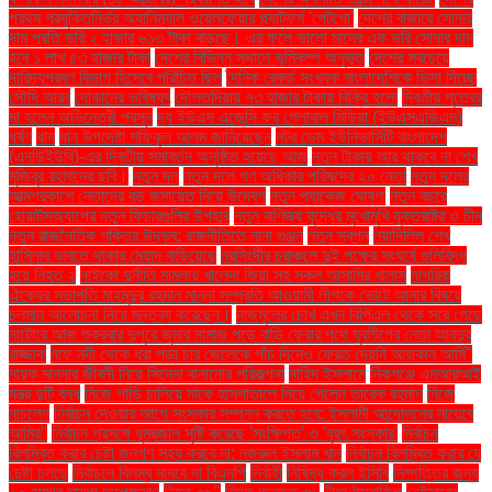
প্রথম প্রযুক্তিনির্ভর অ্যানিম্যাল ওয়েলফেয়ার প্ল্যাটফর্ম 'পেটগো'
দেশের বাজারে সোনার
দাম প্রতি ভরি ২ হাজার ৬১৩ টাকা বাড়ছে। এর ফলে ভালো মানের এক ভরি সোনার দাম
হবে ১ লাখ ৫৩ হাজার টাকা
দেশের বিভিন্ন স্থানে ভূমিকম্প অনুভূত
দেশের সবচেয়ে
দারিদ্র্যপ্রবণ বিভাগ হিসেবে পরিচিত ছিল
দৈনিক রেকর্ড সংখ্যক বাংলাদেশিকে ভিসা দিচ্ছে
সৌদি আরব
দোকানের ভবিষ্যৎ
দৌলতদিয়ায় ৭৩ হাজার টাকায় বিক্রি হলো
দ্বিতীয় পুত্রের
মা হলেন অভিনেত্রী প্রসূন
দ্য ইউএস এজেন্সি ফর গ্লোবাল মিডিয়া (ইউএসএজিএম)
ধর্ষণ
ধান
ধান উপদেষ্টা শফিকুল আলম জানিয়েছেন
নটর ডেম ইউনিভার্সিটি বাংলাদেশ
(এনডিইউবি)-এর দ্বিতীয় সমাবর্তন অনুষ্ঠিত হয়েছে আজ
নতুন টাকায় আর থাকবে না শেখ
মুজিবুর রহমানের ছবি।
নতুন দল
নতুন দলে গণ অধিকার পরিষদের ২০ নেতা
নতুন দলের
আত্মপ্রকাশে নেতাদের বড় জমায়েত নিয়ে উদ্বেগ
নতুন প্যাকেজ ঘোষণা
নতুন বছরে
হোয়াটসঅ্যাপের নতুন ফিচারগুলির উপহার
নতুন বাণিজ্য যুদ্ধের মুখোমুখি যুক্তরাষ্ট্র ও চীন
নতুন রাজনৈতিক শক্তির উদ্ভব: রাজনীতিতে নানা গুঞ্জন
নতুন স্বপ্ন
নয়াদিল্লি শেখ
হাসিনার ভারতে থাকার মেয়াদ বাড়িয়েছে
নরসিংদীর চরাঞ্চলে দুই পক্ষের সংঘর্ষে গুলিবিদ্ধ
হয়ে নিহত ২
নাইকো দুর্নীতি মামলায় খালেদা জিয়া সহ সকল আসামির খালাস
নাগরিক
ঐক্যের সভাপতি মাহমুদুর রহমান মান্না সম্প্রতি আওয়ামী লীগকে ভোটে আনার বিষয়ে
চলমান আলোচনা নিয়ে মন্তব্য করেছেন।
নাজমুলের চোখ এখন বিপিএল থেকে সরে গেছে
নাটোরে আজ শুক্রবার দুপুরে জুমার নামাজ পড়ে বাড়ি ফেরার পথে যুবলীগের নেতা আবদুর
রাজ্জাক
নাফ নদী থেকে ধরা পড়া চার জেলেকে পাঁচ দিনেও ফেরত দেয়নি আরাকান আর্মি"
নায়ক মান্নার জীবনী নিয়ে সিনেমা বানানোর পরিকল্পনা
নাহিদ ইসলামে
নিকগঞ্জে এমআরআই
যন্ত্র দুটি বন্ধ
নিজে গাড়ি চালিয়ে মাকে হাসপাতালে নিয়ে গেলেন তারেক রহমান
নিজে
নাচলেন
নির্বাচন দেওয়ার আগে সংস্কার সম্পন্ন করতে হবে: ইসলামী আন্দোলনের নায়েবে
আমির"
নির্বাচন প্রসঙ্গে ধূম্রজাল সৃষ্টি করেছে 'সংক্ষিপ্ত' ও 'বৃহৎ সংস্কার'
নির্বাচন
বিলম্বিত করার চেষ্টা জনগণ সহ্য করবে না: নজরুল ইসলাম খান
নির্বাচন বিলম্বিত করার যে
চেষ্টা চলছে
নির্বাচনে বিলম্ব মানবে না বিএনপি
নির্বাহী
নিষিদ্ধ করল ইসিবি
নিষ্পত্তির জন্য