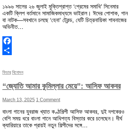
১৯৯৬ সালের ২৬ জুলাই মুক্তিপ্রাপ্ত ‘প্রেমের সমাধি’ সিনেমার
একটি ক্লিপ বর্তমানে সামাজিকমাধ্যমে ভাইরাল। ঈদের পোশাক, গান
বা নাটক—সবখানে চলছে ‘হেনা’ ট্রেন্ড, যেটি চিত্রনায়িকা শাবনাজের
অভিনীত…
Facebook
Share
ফিচার
বিনোদন
“জ্যোতি আমার কুমিল্লার মেয়ে”: আসিফ আকবর
March 13, 2025
1 Comment
বাংলা গানের যুবরাজ খ্যাত কণ্ঠশিল্পী আসিফ আকবর, দুই দশকেরও
বেশি সময় ধরে বাংলা গানে আধিপত্য বিস্তার করে চলেছেন। দীর্ঘ
ক্যারিয়ারে তাকে প্রায়ই নতুন শিল্পীদের সঙ্গে…