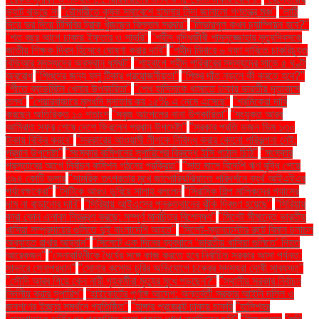
ভ্যাট বাড়ছে না
"রৌমারীতে কৃষক সমাবেশে হামলার নিন্দা জানালো গণতন্ত্র মঞ্চ"
"লাঠি
দিয়ে ভর দিয়ে টিসিবির ট্রাক খুঁজছেন বিল্লাল সরদার"
"লিভারপুল কখন চ্যাম্পিয়ন হবে?"
"শত বছর আগে ঢাকায় ইফতার ও সাহ্‌রি"
"শহীদ বুদ্ধিজীবী শামসুজ্জোহার মৃত্যুদিবসকে
জাতীয় শিক্ষক দিবস হিসেবে ঘোষণা করার দাবি"
"শহীদ মিনারে ৬ দফা দাবিতে চাকরিচ্যুত
বিডিআর সদস্যদের অবস্থান ধর্মঘট"
"শাহবাগে শহীদ পরিবারের সদস্যদের সাড়ে ৫ ঘণ্টা
অবরোধ
"শিশুদের জন্য ফ্লু টিকার প্রয়োজনীয়তা"
"শিশুর দাঁত নড়লে কী করতে হবে?"
"শীতে ব্যাডমিন্টন খেলার উপকারিতা"
"শেখ হাসিনাকে থামাতে ঢাকায় ভারতীয় দূতাবাসে
তলব"
"শেয়ারবাজারে মূলধনি মুনাফার কর ১৫% এ নেমে এসেছে"
"শ্রমিকেরা দাবি
করছেন অতিরিক্ত ১০ শতাংশ
"সবুজ আপেলের নানা উপকারিতা"
"সংযুক্ত আরব
আমিরাত সফর শেষে দেশে ফিরলেন প্রধান উপদেষ্টা"
"সরকার প্রতি ডজন ডিম ১৩০
টাকায় বিক্রি করবে"
"সরকারের আওয়ামী লীগকে নিষিদ্ধ করার কোনো পরিকল্পনা নেই:
প্রধান উপদেষ্টা"
"সংস্কার কমিশনের সুপারিশের বিরুদ্ধে ইসি পাঠাল চিঠি"
"সংস্কার
প্রস্তাবের আগে নির্বাচন কমিশন গঠনের প্রক্রিয়া"
"সাত মাসে বিদেশি ঋণ বৃদ্ধি পেয়ে
৩৯৪ কোটি ডলার
"সামরিক তৎপরতার মুখে জাপোরিঝঝিয়াতে পরিদর্শনে ব্যর্থ আইএইএর
পর্যবেক্ষকেরা"
"সিটিকে আরও ডুবিয়ে সালাহ বললেন
"সিরামিক শিল্প মালিকদের গ্যাসের
দাম না বাড়ানোর দাবি"
"সিরিয়ায় আইএসের পুনরুত্থানের ঝুঁকি দ্বিগুণ হয়েছে"
"সিরিয়ায়
কারা কোন এলাকা নিয়ন্ত্রণ করছে: সম্পূর্ণ মানচিত্র বিশ্লেষণ"
"সিলেট সীমান্তে ভারতীয়
খাসিয়া সম্প্রদায়ের গুলিতে দুই বাংলাদেশি আহত"
"সিলেট-ম্যানচেস্টার রুটে বিমান চলাচল
অব্যাহত রাখার আহ্বান"
"সিলেটে এক দিনের ব্যবধানে ‘ভারতীয় খাসিয়া গু‌লিতে’ নিহত
আরেকজন"
"সেনাবাহিনীকে ধৈর্যের সঙ্গে কাজ করতে হবে নির্বাচিত সরকার আসা পর্যন্ত:
সাভারে সেনাপ্রধান"
"সোনার কমোড চুরির অভিযোগে চক্রের সদস্যরা দোষী সাব্যস্ত"
"সৌদি আরব গিয়ে কেন নারী গৃহকর্মীরা মৃত্যুর মুখে পড়ছেন?"
"স্থানীয় সরকার নির্বাচন
নির্দলীয় করার সুপারিশ"
"হাইকোর্টের পূর্ণাঙ্গ আদেশ: অন্তর্বর্তী সরকার আইনি দলিল ও
জনগণের ইচ্ছার সমর্থনে প্রতিষ্ঠিত"
"হাঙ্গার প্রজেক্টে ঢাকায় চাকরি
"হালিশহর