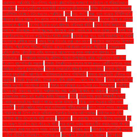
ভারসাম্য প্রতিষ্ঠায় বিএনপিসহ প্রধান রাজনৈতিক দলগুলো সংবিধানে যে পরিবর্তনগুলো
চেয়েছিল
ক্ষুদ্র নৃ-তাত্বিক জনগোষ্ঠী চাকমাদের জীবনযাত্রা
খনিজ চুক্তির জন্য শুক্রবার
ওয়াশিংটন যাচ্ছেন ইউক্রেনের প্রেসিডেন্ট
খবর
খরচ কত?
খরচ বহন করেছে বিসিসিআই"
খাওয়ার বাইরে আরও কত কাজে লাগে ডিম!
খাদ্যাভ্যাসে পরিবর্তন
খালেদা জিয়া ও তারেক
রহমানকে খালাস''
খালেদা জিয়ার নতুন মামলার কার্যক্রম বাতিল
খুলনা বিশ্ববিদ্যালয়ের
স্থাপনা: জীবনানন্দ–জগদীশচন্দ্রের নাম মুছে এখন কেউই দায় নিতে চাচ্ছেন না
খুলনা সিটি
করপোরেশনের সাবেক কাউন্সিলর গোলাম রব্বানী
খুলনায় ৭৪ বছর বয়সী সাজাপ্রাপ্ত ইউপি
সদস্যকে কুপিয়ে হত্যা
খেজুর দিয়ে ইফতার করা কেন ভালো
খেলাফত মজলিসের বিক্ষোভ:
ধর্ষকের ‘প্রকাশ্যে শাস্তি’ দাবিতে বায়তুল মোকাররম এলাকায় প্রতিবাদ
গণতন্ত্র মঞ্চ
কুড়িগ্রামের রৌমারীতে রাষ্ট্র সংস্কার আন্দোলনের কৃষক সমাবেশে হামলার নিন্দা
জানিয়েছে।
গণমাধ্যম সংস্কার কমিশন প্রধান উপদেষ্টার কাছে প্রতিবেদন জমা দিল
গতকাল বৃহস্পতিবার সন্ধ্যায়
গাজায় ইসরাইলের হামলার মধ্যে ৮০০ কোটি ডলারের অস্ত্র
সহায়তা ঘোষণা যুক্তরাষ্ট্রের
গাজায় ইসরায়েলি হামলায় ১৭ জন নিহত
গাজায় দ্বিতীয়
ধাপের যুদ্ধবিরতি আলোচনা: অনিশ্চয়তার মাঝে পরিস্থিতি
গাজায় যুদ্ধবিরতি চুক্তির শর্ত
অনুযায়ী
গাজায় যুদ্ধবিরতি: ইসরায়েল নাকি হামাস—কোন পক্ষ জিতল
গাজায় যুদ্ধবিরতির
বিষয়ে ভালোই আলোচনা চলছে
গাজার জাবালিয়ায় ৪৮ ঘণ্টায় ৫০ শিশুর মৃত্যু
গাজীপুরে
ঈদের ছুটি বাড়ানোর দাবিতে শ্রমিকদের দেড় ঘণ্টার বিক্ষোভ ও অবরোধ
গাজীপুরে
ঝুটগুদামের আগুন দুই ঘণ্টার চেষ্টায় নিয়ন্ত্রণে
গাড়ি
গাড়িচাপায় বুয়েট শিক্ষার্থীর মৃত্যু:
একমাত্র সন্তানের প্রয়াণে মায়ের অশ্রু থামছে না
গায়ে তেল দেওয়ার সঠিক সময়
কখন?"
গার্মেন্ট সেক্টরে নতুন করে অস্থিরতা সৃষ্টির ষড়যন্ত্র
গুগল ফোন নম্বর কেন চায়
গোয়ালন্দে মা ইলিশ রক্ষায় অভিযানে ট্রলারে উদ্ধার আগ্নেয়াস্ত্র
গ্যাসের দাম বৃদ্ধি
পোশাক খাতে উদ্বেগের সৃষ্টি করেছে
গ্রেফতার
ঘন কুয়াশায় বেড়েছে শীতের অনুভূতি
ঘন
ঘন আঙুল মটকালে হতে পারে যে ক্ষতি
ঘরে বসেই ভ্রুর আকার ঠিক করার সহজ পদ্ধতি
ঘাড় ব্যথা কমানোর জন্য সহজ ব্যায়াম
ঘূর্ণিঝড়
ঘূর্ণিঝড় দানা
চট্টগ্রামে আইনজীবী হত্যায়
: যৌথ বাহিনীর অভিযানে গ্রেপ্তার ২০
চট্টগ্রামে ছিনতাইয়ের আতঙ্ক
চট্টগ্রামের