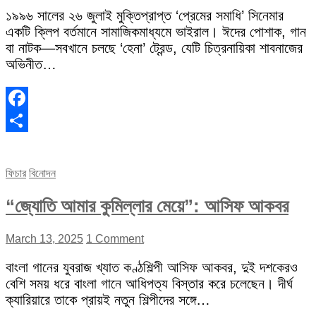
১৯৯৬ সালের ২৬ জুলাই মুক্তিপ্রাপ্ত ‘প্রেমের সমাধি’ সিনেমার
একটি ক্লিপ বর্তমানে সামাজিকমাধ্যমে ভাইরাল। ঈদের পোশাক, গান
বা নাটক—সবখানে চলছে ‘হেনা’ ট্রেন্ড, যেটি চিত্রনায়িকা শাবনাজের
অভিনীত…
Facebook
Share
ফিচার
বিনোদন
“জ্যোতি আমার কুমিল্লার মেয়ে”: আসিফ আকবর
March 13, 2025
1 Comment
বাংলা গানের যুবরাজ খ্যাত কণ্ঠশিল্পী আসিফ আকবর, দুই দশকেরও
বেশি সময় ধরে বাংলা গানে আধিপত্য বিস্তার করে চলেছেন। দীর্ঘ
ক্যারিয়ারে তাকে প্রায়ই নতুন শিল্পীদের সঙ্গে…