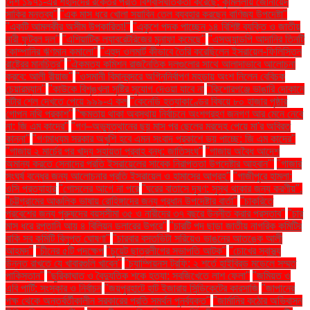
দেশ ১৯৭১-এর শহীদদের রক্তের প্রতি বিশ্বাসঘাতকতা করেছে: কুমিল্লায় জোনায়েদ
সাকির মন্তব্য"
"এক মাস ধরে খোলা সয়াবিন তেল ব্যবহার করছেন বাণিজ্য উপদেষ্টা"
"একটি আমলকীর অসীম উপকারিতা!"
"একুশে পদক পাচ্ছেন ১৪ বিশিষ্ট ব্যক্তি ও জাতীয়
নারী ফুটবল দল"
"এশিয়াটিক ল্যাবরেটরিজের মুনাফা কমেছে"
"এসঅ্যান্ডপি আদানির তিনটি
কোম্পানির ঋণমান কমালো"
"এহুদ ওলমার্ট কীভাবে তৈরি করেছিলেন ইসরায়েল-ফিলিস্তিন
রাষ্ট্রের মানচিত্র"
"ঐকমত্য কমিশন রাজনৈতিক দলগুলোর সাথে আলাদাভাবে আলোচনা
করবে: আলী রীয়াজ"
"ওসমানী বিমানবন্দরে অগ্নিনির্বাপণ মহড়ায় অংশ নিলেন বেবিচক
চেয়ারম্যান"
"কাউকে বিশৃঙ্খলা সৃষ্টির সুযোগ দেওয়া যাবে না
"কিশোরগঞ্জে ভাঙারি দোকানে
মর্টার শেল দেখতে পেয়ে ৯৯৯-এ কল
"কেনেডি হত্যাকাণ্ডের বিষয়ে ৮০ হাজার পৃষ্ঠার
গোপন নথি প্রকাশ"
"ক্ষমতায় থাকা অবস্থায় নির্বাচনে অংশগ্রহণ জনগণ আর মেনে নেবে
না: জি এম কাদের"
"গণ–অভ্যুত্থানের ছয় মাস পর ছেলের মরদেহ পেয়ে মা'র অবিরত
কান্না"
"গণমাধ্যম সরকার অখুশি হবে এমন সংবাদ প্রকাশে ভয় পাচ্ছে: জি এম কাদের"
"গাজায় ২ মার্চের পর খাদ্য সহায়তা প্রবাহ বন্ধ: জাতিসংঘ"
"গাজায় অবৈধ আদেশ
অমান্য করতে সেনাদের প্রতি ইসরায়েলের সাবেক নিরাপত্তা উপদেষ্টার আহ্বান"'
"গাজার
সংঘর্ষ বন্ধের জন্য আলোচনার প্রতি ইসরায়েল ও হামাসের আগ্রহ"
"গাজীপুরে হামলা:
ওসি প্রত্যাহার
"গোসলের আগে না পরে
"ঘরের বাতাসে দূষণ: সুস্থ থাকার জন্য করণীয়".
"চট্টগ্রামের আঞ্চলিক ভাষায় রোহিঙ্গাদের জন্য প্রধান উপদেষ্টার বার্তা"
"চাকরিতে
প্রবেশের জন্য পুরুষদের বয়সসীমা ৩৫ ও নারীদের ৩৭ বছরে উন্নীত করার প্রস্তাব"
"চার
মাস ধরে রপ্তানি আয় ৪ বিলিয়ন ডলারের উপরে"
"চারটি পদ ছাড়া জাতীয় নাগরিক কমিটির
বাকি সব কমিটি বিলুপ্ত ঘোষণা"
"চারবার বসতভিটা সরিয়েও ভাঙনের আতঙ্কে আলী
আহমদ"
"চীনের ৫টি পদক্ষেপ
"চুয়েট ছাত্রলীগের সভাপতি আটক"
"চোখের স্বাস্থ্য
উন্নত রাখতে যে খাবারগুলি খাবেন"
"চ্যাম্পিয়নস ট্রফি: ২ শর্তে হাইব্রিড মডেলে সম্মত
পাকিস্তান"
"ছুরিকাঘাত ও বৈদ্যুতিক শকে হত্যা: সবজিখেতে লাশ ফেলা"
"জমিয়ত ও
এবি পার্টি: সংস্কার ও নির্বাচন
"জয়পুরহাটে হাট ইজারায় সিন্ডিকেটের কারসাজি
"জাপানের
পক্ষ থেকে অন্তর্বর্তীকালীন সরকারের প্রতি সমর্থন পুনর্ব্যক্ত"
"জার্মানির কঠোর অভিবাসন