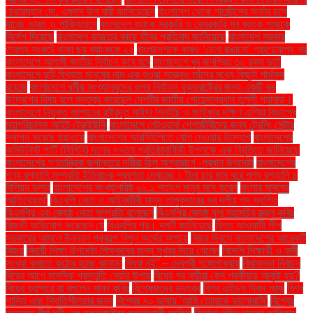
চেয়ারম্যান মো. এমদাদ উল বারী জানিয়েছেন
বাংলাদেশ থেকে গার্মেন্টসের অর্ডার চলে
যাচ্ছে ভারত ও পাকিস্তানে
বাংলাদেশ ব্যাংক সরকারি ও বেসরকারি সব ব্যাংক শাখাকে
নির্দেশ দিয়েছে
বাংলাদেশ ভারতের কাছে তীব্র প্রতিবাদ জানিয়েছে
বাংলাদেশ সরকার
তারল্য সংকটে থাকা ছয় ব্যাংককে ২২
বাংলাদেশকে কারও ‘চোখ রাঙানো’ গ্রহণযোগ্য নয়
বাংলাদেশে আগামী জাতীয় নির্বাচন কবে হবে
বাংলাদেশে খুব জনপ্রিয় ৩০ রকম ভর্তা
বাংলাদেশে দুটি বিখ্যাত মানুষের নাম এক হওয়া সত্ত্বেও তাঁদের মধ্যে কিছুটা পার্থক্য
রয়েছে
বাংলাদেশে ধর্মীয় সংখ্যালঘুদের ওপর নির্যাতন যুক্তরাষ্ট্রের জন্য একটি বড়
উদ্বেগের বিষয় বলে মন্তব্য করেছেন দেশটির জাতীয় গোয়েন্দাপ্রধান তুলসী গ্যাবার্ড।
বাংলাদেশে নিযুক্ত জাপানের রাষ্ট্রদূত সাইদা শিনইচি ও জাইকার দক্ষিণ এশিয়া বিভাগের
মহাপরিচালক আইট টেরুইউকি
বাংলাদেশে নেটওয়ার্ক পেশাজীবীদের জন্য ট্রেনিং সেন্টার
স্থাপন করেছে হুয়াওয়ে
বাংলাদেশের আরসিইপিতে যোগ দেওয়ার উদ্যোগ
বাংলাদেশের
কমিউনিস্ট পার্টি (সিপিবি) দলের ৭৭তম প্রতিষ্ঠাবার্ষিকী উপলক্ষে এক বিবৃতিতে জানিয়েছে
বাংলাদেশের গণতান্ত্রিক রূপান্তরে নারীরা ছিল অগ্রভাগে -প্রধান উপদেষ্টা
বাংলাদেশের
পণ্য রপ্তানি সম্প্রতি ইতিবাচক প্রবণতা দেখাচ্ছে। টানা চার মাস ধরে পণ্য রপ্তানি ৪
বিলিয়ন ডলার
বাংলাদেশের সংখ্যাগরিষ্ঠ ৬১.১ শতাংশ মানুষ মনে করেন
বাংলার মানুষের
আতিথেয়তা'
বিএনপি নেতা ও আইনজীবী মাসুদ তালুকদারের সব দলীয় পদ স্থগিত
বিএনপির এক জ্যেষ্ঠ নেতা সম্প্রতি বলেছেন
বিএনপির জ্যেষ্ঠ যুগ্ম মহাসচিব রুহুল কবির
রিজভী অভিযোগ করেছেন যে
বিএনপির পর। দলটি জানিয়েছে
বিগত আওয়ামী লীগ
সরকারের আমলে উন্নয়ন প্রকল্পে বিপুল অর্থের অপচয়
বিজয় দিবসে বাংলাদেশের আরেকটি
বিজয়
বিদায়ী শিক্ষা উপদেষ্টা শিক্ষকদের জন্য সুখবর দিয়ে গেলেন
বিদেশি শিক্ষার্থী ও কর্মী
সংখ্যা কমাতে কঠোর হচ্ছে কানাডা
বিধবা নই” – দেবশ্রী গঙ্গোপাধ্যায়
বিধানসভা নির্বাচন
বিয়ের আগে মানসিক প্রস্তুতি নেয়ার উপায়
বিয়ের পর নারীরা কেন পরকীয়ায় আকৃষ্ট হয়?
বিয়ের ব্যাপারে যা বললেন সাফা কবির
বিশেষজ্ঞদের মন্তব্য
বিশ্ব এইডস দিবস আজ
বিশ্ব
শান্তি এবং স্থিতিশীলতার জন্য
বিশ্বের ৭০ ভাষায় 'আমি তোমাকে ভালোবাসি'
বিশ্বের