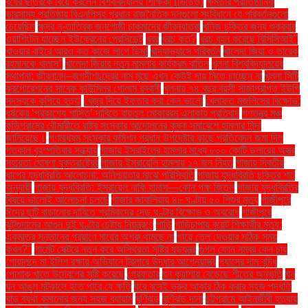
বর্ষের ছাত্রকে বিয়ে করলেন বিশ্ববিদ্যালয় শিক্ষিকা (ভিডিও)
ক্ষমতার প্রাতিষ্ঠানিক
ভারসাম্য প্রতিষ্ঠায় বিএনপিসহ প্রধান রাজনৈতিক দলগুলো সংবিধানে যে পরিবর্তনগুলো
চেয়েছিল
ক্ষুদ্র নৃ-তাত্বিক জনগোষ্ঠী চাকমাদের জীবনযাত্রা
খনিজ চুক্তির জন্য শুক্রবার
ওয়াশিংটন যাচ্ছেন ইউক্রেনের প্রেসিডেন্ট
খবর
খরচ কত?
খরচ বহন করেছে বিসিসিআই"
খাওয়ার বাইরে আরও কত কাজে লাগে ডিম!
খাদ্যাভ্যাসে পরিবর্তন
খালেদা জিয়া ও তারেক
রহমানকে খালাস''
খালেদা জিয়ার নতুন মামলার কার্যক্রম বাতিল
খুলনা বিশ্ববিদ্যালয়ের
স্থাপনা: জীবনানন্দ–জগদীশচন্দ্রের নাম মুছে এখন কেউই দায় নিতে চাচ্ছেন না
খুলনা সিটি
করপোরেশনের সাবেক কাউন্সিলর গোলাম রব্বানী
খুলনায় ৭৪ বছর বয়সী সাজাপ্রাপ্ত ইউপি
সদস্যকে কুপিয়ে হত্যা
খেজুর দিয়ে ইফতার করা কেন ভালো
খেলাফত মজলিসের বিক্ষোভ:
ধর্ষকের ‘প্রকাশ্যে শাস্তি’ দাবিতে বায়তুল মোকাররম এলাকায় প্রতিবাদ
গণতন্ত্র মঞ্চ
কুড়িগ্রামের রৌমারীতে রাষ্ট্র সংস্কার আন্দোলনের কৃষক সমাবেশে হামলার নিন্দা
জানিয়েছে।
গণমাধ্যম সংস্কার কমিশন প্রধান উপদেষ্টার কাছে প্রতিবেদন জমা দিল
গতকাল বৃহস্পতিবার সন্ধ্যায়
গাজায় ইসরাইলের হামলার মধ্যে ৮০০ কোটি ডলারের অস্ত্র
সহায়তা ঘোষণা যুক্তরাষ্ট্রের
গাজায় ইসরায়েলি হামলায় ১৭ জন নিহত
গাজায় দ্বিতীয়
ধাপের যুদ্ধবিরতি আলোচনা: অনিশ্চয়তার মাঝে পরিস্থিতি
গাজায় যুদ্ধবিরতি চুক্তির শর্ত
অনুযায়ী
গাজায় যুদ্ধবিরতি: ইসরায়েল নাকি হামাস—কোন পক্ষ জিতল
গাজায় যুদ্ধবিরতির
বিষয়ে ভালোই আলোচনা চলছে
গাজার জাবালিয়ায় ৪৮ ঘণ্টায় ৫০ শিশুর মৃত্যু
গাজীপুরে
ঈদের ছুটি বাড়ানোর দাবিতে শ্রমিকদের দেড় ঘণ্টার বিক্ষোভ ও অবরোধ
গাজীপুরে
ঝুটগুদামের আগুন দুই ঘণ্টার চেষ্টায় নিয়ন্ত্রণে
গাড়ি
গাড়িচাপায় বুয়েট শিক্ষার্থীর মৃত্যু:
একমাত্র সন্তানের প্রয়াণে মায়ের অশ্রু থামছে না
গায়ে তেল দেওয়ার সঠিক সময়
কখন?"
গার্মেন্ট সেক্টরে নতুন করে অস্থিরতা সৃষ্টির ষড়যন্ত্র
গুগল ফোন নম্বর কেন চায়
গোয়ালন্দে মা ইলিশ রক্ষায় অভিযানে ট্রলারে উদ্ধার আগ্নেয়াস্ত্র
গ্যাসের দাম বৃদ্ধি
পোশাক খাতে উদ্বেগের সৃষ্টি করেছে
গ্রেফতার
ঘন কুয়াশায় বেড়েছে শীতের অনুভূতি
ঘন
ঘন আঙুল মটকালে হতে পারে যে ক্ষতি
ঘরে বসেই ভ্রুর আকার ঠিক করার সহজ পদ্ধতি
ঘাড় ব্যথা কমানোর জন্য সহজ ব্যায়াম
ঘূর্ণিঝড়
ঘূর্ণিঝড় দানা
চট্টগ্রামে আইনজীবী হত্যায়