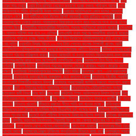
একদিনে সর্বোচ্চ ওমরাহ যাত্রী প্রবাহের রেকর্ড
এখন আর না খেয়ে থাকতে হয় না
এবং
তারুণ্যের দ্রোহ
এবার চীন-রাশিয়া থেকেও ছড়ানো হচ্ছে গুজব: শফিকুল আলম
এবার
পাকিস্তানে শহীদ বুদ্ধিজীবী দিবস পালিত
এবারের আইপিএলে কোন দলের নেতৃত্বে
আছেন কে?.
এবি পার্টিতে যোগ দিলেন বিশিষ্ট ব্যবসায়ী আবু রাইয়ান আশয়ারী
এয়ার
অ্যাম্বুলেন্সে ঢাকার হজরত শাহজালাল বিমানবন্দর ত্যাগ করে লন্ডনের পথে রওনা হলেন
খালেদা জিয়া
এশিয়াটিক ল্যাবরেটরিজ লিমিটেড প্রথম প্রান্তিকে মুনাফা করেছে
এসএসসি
ও সমমান পরীক্ষা শুরু হবে ১০ এপ্রিল
এসএসসি ফরম পূরণের সময়সীমা বাড়ানো হয়েছে
এ্যানিকে পাঠানো হচ্ছে বিশ্ব সাঁতারে
ওই দিন বিকেলে অলিউল্লাহকে বাড়ি থেকে তুলে
নেয় পুলিশ
ওয়ালটন ফ্রিজ কিনে ২০ লাখ টাকা পেলেন কলেজ শিক্ষার্থী রাশেদ আলী
ওয়াশিংটনে হেলিকপ্টারের সঙ্গে সংঘর্ষে উড়োজাহাজ নদীতে বিধ্বস্ত
কমিশন দেশের চারটি
প্রদেশ গঠনের পরিকল্পনা করছে
কয়লা আমদানি না হওয়া পর্যন্ত বিদ্যুৎকেন্দ্র বন্ধ থাকবে
কয়লাসঙ্কটের কারণে বন্ধ মহেশখালী তাপবিদ্যুৎ কেন্দ্র
করমজলে তিন দিনে ৭৫০০
দর্শনার্থী
কর্ণফুলী টানেল
কলসিন্দুর গ্রামের অদম্য মেয়েরা আবারও প্রমাণ করেছে তাদের
দক্ষতা
কলাম্বিয়া বিশ্ববিদ্যালয়ের শিক্ষার্থী
কাঁচা মরিচে
কানপাকা রোগ - এক গুরুত্বপুর্ণ
সমস্যা
কানাডাকে যুক্তরাষ্ট্রের অঙ্গরাজ্য হতে বললেন ট্রাম্প
কানাডায় নিখোঁজ প্রবাসী
বাংলাদেশি শিক্ষার্থীর মরদেহ উদ্ধার
কানাডার প্রধানমন্ত্রী জাস্টিন ট্রুডো পদত্যাগ করতে
যাচ্ছেন
কান্ট ও হিউমের দর্শনে গাজালির প্রভাব
কাভার্ডভ্যান-মোটরসাইকেল সংঘর্ষে
ছাত্রদল কর্মী নিহত
কার ক্ষতি
কার লাভ
কারিগরি শিক্ষা অধিদপ্তরে বিশাল নিয়োগ
কিছু
অধিনায়কত্বের নাম অনুমিত ছিল
কিছু ইঙ্গিত মিলছে
কিডনিতে পাথর ও করণীয়
কী আছে
তাতে?
কীভাবে খাবেন?
কীভাবে বুঝবেন শীতে পানি কম খাওয়া হচ্ছে?
কুড়িগ্রামে
দরিদ্রদের চাল বিতরণের তালিকা নিয়ে বিএনপির দুই পক্ষের সংঘর্ষ
কুমিল্লা সিটির সাবেক
মেয়র সূচনার জমি
কুয়েটে ভর্তি পরীক্ষা উপলক্ষে বিমানের বিশেষ ফ্লাইট
কৃত্রিম বুদ্ধিমত্তা
কৃষক
কেন্দ্রীয় ব্যাংকের নির্দেশনায় ট্রেজারি বিল ও বন্ড কেনায় ব্যাংকের ফি ও চার্জ
নির্ধারণ"
কোন কথায় রেগে গেলেন জেলেনস্কি
কোন পক্ষ হারল?
ক্যানসারের টিকা নিয়ে
আশার আলো
ক্যান্সারের বিকল্প চিকিৎসা পদ্ধতিগুলি কীভাবে কাজ করে
ক্লাসরুমে প্রথম