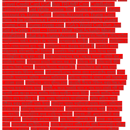
Travel Credit Card USA
Buy TRUMP Coin
CuteBabies
FunnyVideo
Get White House Tour
Trump Account
Trump
Account vs Trump Coin:
Trump Account vs Trump Coin:
Here's the Difference Everyone's Googling (2026 Guide)
Trump Coin
Trump crypto coin
USA's World Cup Run Just
Got a Crypto Twist — Here's What That Actually Means
ViralShorts
what is a Trump Account
অক্সফোর্ডের বিজ্ঞানীরা টেলিপোর্টেশন
প্রযুক্তিতে অর্জন করেছেন বড় সাফল্য
অগ্রযাত্রার যাত্রীরা
অটোমোবাইল
অতিরিক্ত চা
খেলে যেসব সমস্যা হতে পারে
অতিরিক্ত লবণ খাওয়ার পরিণতি কী
অনলাইন ব্যবসা
পরিচালনায় হাইকোর্টের ৯টি নির্দেশনা
অনলাইন শিক্ষা প্ল্যাটফর্ম
অন্য দিনের মতোই
অপরিকল্পিত ঋণের বৃহৎ বোঝা
অপ্রাপ্তবয়স্কদের সঙ্গে প্রেমের সম্পর্ক: আইনি বাধা ও
সামাজিক সমস্যা
অভিজ্ঞতা ছাড়াই আবেদন করা যাবে
অভিনয় শিল্পী
অভিনেত্রী কীর্তি
সুরেশের বিবাহ সম্পন্ন
অস্কার জিততে পারবেন কি?
অ্যাডমিনকে গুলি করে হত্যা
অ্যালোভেরার বিভিন্ন ব্যবহার
আইএসআইএসের পতাকা হাতে যুক্তরাষ্ট্রে হামলা!
আইন
উপদেষ্টা অধ্যাপক আসিফ নজরুল জানিয়েছেন
আইনের শাসন না থাকলে কেউ নিরাপদ নয়
- তারেক রহমান
আইপিএলে বেতন বৃদ্ধির চমক
আওয়ামী লীগকে নিষিদ্ধ করার বিষয়ে এক
প্রশ্নের জবাবে মান্না বলেন
আগামী ২ বছরে সরকারি খাতে ৫ লাখ নতুন চাকরি সৃষ্টি হবে
আগামী এক বছরের মধ্যে জাতীয় নির্বাচন অনুষ্ঠিত হওয়া উচিত
আগামী জাতীয় সংসদ
নির্বাচন কবে অনুষ্ঠিত হবে
আজ বুধবার সচিবালয়ে সাংবাদিকদের
আটার রুটিকে আরও
পুষ্টিকর করার কয়েকটি সহজ উপায়
আতিকুল সালাম ক্যান্টনমেন্ট থানায় লিখিত অভিযোগ
দায়ের করেন
আতিকুল সালাম জানিয়েছেন যে
আতিথেয়তা ও খাবারের স্বাদ
আধ ঘণ্টায়
২০ লাখ হিট
আন্তর্জাতিক মুদ্রা তহবিলের সতর্কতা
আপনার ঠোঁট এক্সফোলিয়েট করার
পরিপূর্ণ গাইড
আফ্রিদিকে বললেন তামিম
আম দিয়ে পাটিসাপটা পিঠা
আমরা কেন ভ্রমণ
করি?
আমলাতন্ত্র রাজনীতির চাপে
আমার বাংলাদেশ পার্টির (এবি পার্টি) সদস্যসচিব মজিবুর
রহমান মঞ্জু বলেছেন
আমি ক্লান্ত
আরও একটি কারখানা পেল পরিবেশবান্ধব স্বীকৃতি