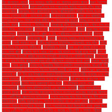
হীন বাংলাদেশ বেতার”
তবে আমরাও পরাজিত হব: মাহমুদুর রহমান মান্না"
তরুণ ট্রাম্পের
চরিত্রে দুর্দান্ত স্ট্যান
তরুণ-তরুণীদের অঙ্গ-প্রত্যঙ্গের ক্ষতির প্রবণতা বৃদ্ধি করছে
অ্যালকোহল
তরুণদের নতুন রাজনৈতিক দলের প্রতিষ্ঠাকালীন কমিটির সদস্য সংখ্যা
এখনও চূড়ান্ত হয়নি। তবে জানা গেছে
তা অব্যাহত রয়েছে।
তাজা ফল আমদানিতে
সম্পূরক শুল্ক ৩০ শতাংশ থেকে কমিয়ে ২৫ শতাংশ করা হয়েছে
তাঁদের জন্য আগে
স্ক্রিনিং জরুরি
তাপমাত্রা ৯ ডিগ্রির ঘরে
তাপমাত্রা বৃদ্ধি উদ্ভিদের কার্বন শোষণ বন্ধ করে
দিতে পারে - নতুন গবেষণা
তামিল নাড়ু
তার জন্য আমি দুঃখিত'
তারকা
তারুণ্যের শক্তিতে
‘সব সম্ভব’
তাহসানের কারণেই রোজা ও তার প্রেমিকের ব্রেকআপ হয়েছিল
তিব্বতে
শক্তিশালী ভূমিকম্প
তীব্র হচ্ছে শীত
তুরস্ক
তুরস্কের সরকার থেকে ইস্তানবুলে ফ্রি
ইফতার
তুলসী গ্যাবার্ড বলেন
তৃতীয় প্রান্তিকে ইউসিবির শেয়ারপ্রতি আয় বৃদ্ধি"
তৃতীয়
বিয়ে নিয়ে মুখ খুললেন শাকিব খান
তেঁতুলিয়ায় ৮ ডিগ্রি
ত্বক ও চুল ভালো রাখতে খেতে
হবে যেসব খাবার
ত্রিশের আগে ভেঙে গেল এ আর রহমান ও সায়রা বানুর সংসার
ৎস্য ও
প্রাণিসম্পদ উপদেষ্টা ফরিদা আখতার সম্প্রতি ফেসবুকে যে পোস্টটি দিয়েছেন
থাইল্যান্ডে
৬ মাস ধরে নিখোঁজ বাংলাদেশি যুবক থাই নারীর সঙ্গে হোটেলে পাওয়া গেল!
থাকছে ‘জুলাই
চত্বর’
দশরথ রঙ্গশালা
দিনাজপুরে বিএনপির মিছিলে ককটেল হামলার ঘটনায় আওয়ামী লীগ
দিল্লির মুখ্যমন্ত্রী হিসেবে শপথ নিলেন বিজেপি নেত্রী রেখা গুপ্ত
দীর্ঘদিন অল্প অল্প জ্বর -
অবহেলা নয়
দুই দিন ধরে ইসরায়েল যেভাবে ফিলিস্তিনের গাজার নিরীহ মানুষের ওপর বর্বর
হামলা চালাচ্ছে
দুই দেশের নেতাদের কঠোর প্রতিক্রিয়া"
দুই বছর পর আবার শুরু হলো
জাহাজ রপ্তানি
দুটোই সমান গুরুত্বপূর্ণ মনে করে"
দুধ বিক্রেতা থেকে সেনার
লেফটেন্যান্ট!
দুর্নীতি দমন কমিশন (দুদক) এর আবেদন অনুযায়ী
দুর্নীতি দমন কমিশন
(দুদক) গতকাল
দুর্বল ব্যাংকের গ্রাহকদের উদ্দেশে বাংলাদেশ ব্যাংকের গভর্নরের আশ্বাস
দেড় কোটি টাকা আত্মসাতের অভিযোগ"
দেশকে ধ্বংসের পথে নিয়ে গিয়ে আ.লীগ নেতারা
পালিয়েছেন"
দেশীয় সয়াবিনের ৮০ শতাংশ উৎপাদিত হয় যে জেলা থেকে
দেশে দেশে
রমজান পালনে সাংস্কৃতিক ভিন্নতা
দেশে প্রথমবারের মতো উদযাপিত হচ্ছে কৃষক দিবস
দেশের ১১টি শিক্ষা বোর্ডের অধীনে অনুষ্ঠিত এ বছরের এইচএসসি ও সমমান পরীক্ষার