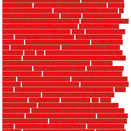
অন্যতম শীর্ষ ধনী এবং যুক্তরাষ্ট্রের প্রভাবশালী ব্যক্তি
বিশ্বের দূষিত শহরের তালিকায়
পঞ্চম অবস্থানে ঢাকা
বিশ্বের ধনীতম রাজা: থাইল্যান্ডের মহা ভাজিরালংকর্ন
বিশ্বের শীর্ষ
১০ ধনীর শিক্ষাগত যোগ্যতা কতটুকু
বিশ্বের সবচেয়ে মূল্যবান কোম্পানি এনভিডিয়া
বিষ
খেয়ে শিক্ষকের বিরুদ্ধে হত্যাচেষ্টা মামলা
বিসিবির ঘোষণা
বুয়েট শিক্ষার্থীকে গাড়িচাপার
ঘটনায় ডোপ টেস্টের পর তিন আসামি আদালতে হাজির"
বুশরা বিবি: দাবায় যখন সৈন্য হারায়
বৃষ্টি ও তাপমাত্রা নিয়ে আবহাওয়া অফিসের নতুন বার্তা
বেক্সিমকোর ব্যাংক ও আর্থিক
প্রতিষ্ঠানে দায়-দেনা ৫০ হাজার ৫০০ কোটি টাকা
বেলিংহাম
বেসরকারি ব্যাংকে ছাঁটাইয়ের
আতঙ্ক
বৈদেশিক ঋণ - প্রতিশ্রুতি কমেছে ৬৭%
বৈরুতের বিমান হামলায় বাংলাদেশি
নাগরিকের মৃত্যু
ব্রাজিল রাউন্ড অফ ৩২-এ কার মুখোমুখি হবে?
ব্রিটিশ লেখক সামান্থা
হার্ভে
ব্র্যাক ব্যাংকে অফিসার পদে নিয়োগ
ভাইরাল ভিডিওর সেই ‘রহস্যময়ী’ তরুণীর
পরিচয় মিলেছে
ভাইরাস
ভারত
ভারত বাংলাদেশের পরিস্থিতি নিয়ে যে অযাচিত উদ্বেগ
প্রকাশ করছে
ভারত ম্যাচের জন্য বাংলাদেশ দলের ২৪ সদস্যের তালিকা: কারা আছেন?
ভারত সফরের দলে হামজা ও ইতালি প্রবাসী ফাহমেদুল ইসলাম
ভারত সীমান্তে
বিএসএফের ধরপাকড়
ভারতীয় রুপি ইতিহাসের সর্বনিম্ন দরে
ভারতীয় সংস্থাগুলো যেসব
পণ্য রাশিয়ায় রপ্তানি করছে
ভারতে কংগ্রেস নেত্রী হিমানী নারওয়াল হত্যায় প্রেমিক
গ্রেফতার
ভারতে চালু হতে যাচ্ছে উড়ন্ত ট্যাক্সি
ভারতে হোলির আগে ঢেকে দেওয়া হচ্ছে
১০টি মসজিদ
ভারতের অযাচিত উদ্বেগ এবং দ্বিচারিতা
ভারতের চালের রপ্তানি মূল্য হ্রাস
পেয়েছে
ভারতের জাতীয় পতাকা পায়ে মাড়ানোর ভাইরাল ছবি নিয়ে যা জানা গেল
ভারতের
পররাষ্ট্রমন্ত্রী এস জয়শঙ্কর
ভালোবাসা দিবসে যমুনায় পড়ে নিখোঁজ চার শিক্ষার্থীর
তিনজনকে উদ্ধার
ভিটামিন ই-এর গুরুত্ব
ভিটামিন বি কমপ্লেক্স
ভ্যাট
মঙ্গলবার
এইচএসসির ফল প্রকাশ
মদ্যপ অবস্থায় গাড়ি চালাতে গিয়ে আটকের ভিডিওটি ড.
ইউনূসের মেয়ের নয়
মধ্যরাতে বিক্ষোভ: জাহাঙ্গীরনগর বিশ্ববিদ্যালয়ে শিবিরের প্রকাশ্যে
আসার প্রতিবাদ
মনোযোগ ও স্মৃতিশক্তি বাড়াতে ৯টি সহজ ব্যায়াম
ময়েশ্চারাইজার মেখেও
ত্বক শুষ্ক হলে দ্রুত যা করবেন
মরে যেতে চাই’: ইসরায়েলি আগ্রাসনে শিশুদের মানসিক
দুরবস্থা
মহাকাশে ৯ মাস বন্দী: সবচেয়ে বড় চ্যালেঞ্জ কী ছিল
মহানগর পুলিশ কমিশনারের