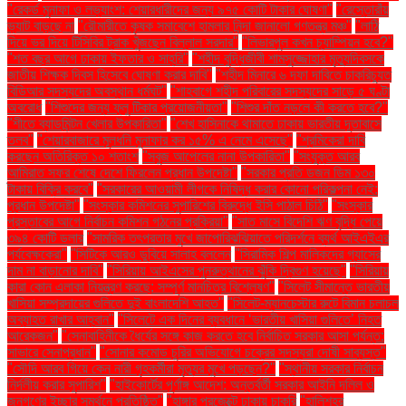
"রেকর্ড মুনাফা ও লভ্যাংশ: শেয়ারধারীদের জন্য ৯৭৫ কোটি টাকার ঘোষণা"
"রেস্তোরাঁয়
ভ্যাট বাড়ছে না
"রৌমারীতে কৃষক সমাবেশে হামলার নিন্দা জানালো গণতন্ত্র মঞ্চ"
"লাঠি
দিয়ে ভর দিয়ে টিসিবির ট্রাক খুঁজছেন বিল্লাল সরদার"
"লিভারপুল কখন চ্যাম্পিয়ন হবে?"
"শত বছর আগে ঢাকায় ইফতার ও সাহ্‌রি"
"শহীদ বুদ্ধিজীবী শামসুজ্জোহার মৃত্যুদিবসকে
জাতীয় শিক্ষক দিবস হিসেবে ঘোষণা করার দাবি"
"শহীদ মিনারে ৬ দফা দাবিতে চাকরিচ্যুত
বিডিআর সদস্যদের অবস্থান ধর্মঘট"
"শাহবাগে শহীদ পরিবারের সদস্যদের সাড়ে ৫ ঘণ্টা
অবরোধ
"শিশুদের জন্য ফ্লু টিকার প্রয়োজনীয়তা"
"শিশুর দাঁত নড়লে কী করতে হবে?"
"শীতে ব্যাডমিন্টন খেলার উপকারিতা"
"শেখ হাসিনাকে থামাতে ঢাকায় ভারতীয় দূতাবাসে
তলব"
"শেয়ারবাজারে মূলধনি মুনাফার কর ১৫% এ নেমে এসেছে"
"শ্রমিকেরা দাবি
করছেন অতিরিক্ত ১০ শতাংশ
"সবুজ আপেলের নানা উপকারিতা"
"সংযুক্ত আরব
আমিরাত সফর শেষে দেশে ফিরলেন প্রধান উপদেষ্টা"
"সরকার প্রতি ডজন ডিম ১৩০
টাকায় বিক্রি করবে"
"সরকারের আওয়ামী লীগকে নিষিদ্ধ করার কোনো পরিকল্পনা নেই:
প্রধান উপদেষ্টা"
"সংস্কার কমিশনের সুপারিশের বিরুদ্ধে ইসি পাঠাল চিঠি"
"সংস্কার
প্রস্তাবের আগে নির্বাচন কমিশন গঠনের প্রক্রিয়া"
"সাত মাসে বিদেশি ঋণ বৃদ্ধি পেয়ে
৩৯৪ কোটি ডলার
"সামরিক তৎপরতার মুখে জাপোরিঝঝিয়াতে পরিদর্শনে ব্যর্থ আইএইএর
পর্যবেক্ষকেরা"
"সিটিকে আরও ডুবিয়ে সালাহ বললেন
"সিরামিক শিল্প মালিকদের গ্যাসের
দাম না বাড়ানোর দাবি"
"সিরিয়ায় আইএসের পুনরুত্থানের ঝুঁকি দ্বিগুণ হয়েছে"
"সিরিয়ায়
কারা কোন এলাকা নিয়ন্ত্রণ করছে: সম্পূর্ণ মানচিত্র বিশ্লেষণ"
"সিলেট সীমান্তে ভারতীয়
খাসিয়া সম্প্রদায়ের গুলিতে দুই বাংলাদেশি আহত"
"সিলেট-ম্যানচেস্টার রুটে বিমান চলাচল
অব্যাহত রাখার আহ্বান"
"সিলেটে এক দিনের ব্যবধানে ‘ভারতীয় খাসিয়া গু‌লিতে’ নিহত
আরেকজন"
"সেনাবাহিনীকে ধৈর্যের সঙ্গে কাজ করতে হবে নির্বাচিত সরকার আসা পর্যন্ত:
সাভারে সেনাপ্রধান"
"সোনার কমোড চুরির অভিযোগে চক্রের সদস্যরা দোষী সাব্যস্ত"
"সৌদি আরব গিয়ে কেন নারী গৃহকর্মীরা মৃত্যুর মুখে পড়ছেন?"
"স্থানীয় সরকার নির্বাচন
নির্দলীয় করার সুপারিশ"
"হাইকোর্টের পূর্ণাঙ্গ আদেশ: অন্তর্বর্তী সরকার আইনি দলিল ও
জনগণের ইচ্ছার সমর্থনে প্রতিষ্ঠিত"
"হাঙ্গার প্রজেক্টে ঢাকায় চাকরি
"হালিশহর