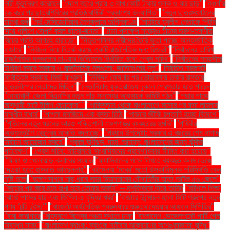
নারী মৃত্যুবরণ করেছেন
"দেশে বছরে প্রায় ৩ লাখ কোটি টাকার শুল্ক ও কর ছাড়"
"নওগাঁয়
১৬ বছর পর ছাত্রশিবিরের প্রতিষ্ঠাবার্ষিকী প্রকাশ্যে উদযাপিত"
"নতুন ছাত্রসংগঠনের
যাত্রা শুরু
"নর্থ মেসিডোনিয়ার নৈশক্লাবে অগ্নিকাণ্ড
"নাটোরে যুবলীগ নেতাকে পিটুনি
দিয়ে পুলিশে সোপর্দ করল ছাত্র-জনতা"
"নানা পদক্ষেপ সত্ত্বেও চীনের তরুণ-তরুণীরা
বিয়ের প্রতি আগ্রহ হারাচ্ছে"
"নিভৃতপল্লির নারীদের তৈরি জুতা পাচ্ছে আন্তর্জাতিক
বাজারে"
"নির্বাচন নিয়ে বিতর্ক করছে একটি রাজনৈতিক দল: রিজভী"
"নির্বাচনের তারিখ
রাজনৈতিক দলগুলোর চাওয়ার ভিত্তিতে নির্ধারিত হবে: প্রেস সচিব"
"নির্বাচনের সময়সীমা
নির্ধারণ করবে সরকার ও রাজনৈতিক দলগুলো: জাতিসংঘের দূত"
"নির্বাচিত সরকারই
সর্বোত্তম সরকার: মির্জা ফখরুল"
"নিষিদ্ধ ঘোষণার পর ভোরবেলায় ঢাকার রাস্তায়
ছাত্রলীগের নেতাদের মিছিল"
"নেতানিয়াহু যুক্তরাজ্যে ঢুকলে গ্রেপ্তার হতে পারেন
"নোয়াখালী জেলা বিএনপির নতুন পাঁচ সদস্যের আহ্বায়ক কমিটি গঠন"
"পদ্মার পাড়ে
অস্থায়ী হাটে ইলিশ বেচাকেনা"''
"পাকিস্তান থেকে বাংলাদেশে আসার পর রুনা লায়লার
সম্মুখীন বাধার"
"পাগলা মসজিদে এক বস্তা চিঠি:
"পাবনার শুঁটকি রপ্তানি হচ্ছে বিদেশে"
"পুতিনের নতুন ধরনের আরও শক্তিশালী ক্ষেপণাস্ত্র ব্যবহারের হুমকি"
"পৃথিবীর
অভ্যন্তরীণ কেন্দ্রের আকৃতি বদলাচ্ছে"
"প্রধান উপদেষ্টা: সরকার এ বছরের শেষ নাগাদ
নির্বাচন আয়োজন করবে"
"প্রবল ঘূর্ণিঝড় 'দানা' আসন্ন: বাংলাদেশের জন্য ঝুঁকির
পর্যবেক্ষণ"
"প্রেস সচিব: সচিবালয়ে সাংবাদিকদের প্রবেশাধিকার সীমিত করা হয়েছে"
"ফিফা ও খেলোয়াড়-ক্লাবের সংঘাত
"ফ্যাসিবাদের পক্ষে লিখতে ব্যবহৃত কলম ভেঙে
দেওয়া হবে: হাসনাত আবদুল্লাহ"
"বইমেলায় ‘মবের’ মতো উসকানিমূলক পরিস্থিতি কেন
সৃষ্টি হলো
"বঙ্গোপসাগরে মাছ ধরার সময় মিয়ানমারের নৌবাহিনীর হাতে আটক ৫৬ জেলে"
"বছরের পর বছর মনে রাখা হবে তোমার অর্জন" – মুশফিককে নিয়ে তামিম
"বরিশাল শিক্ষা
বোর্ডে পাসের হার এবং জিপিএ-৫ বৃদ্ধির খবর"
"বাজারে উন্মোচন হলো সিটি গ্রুপের নতুন
পণ্য ‘টুটি টুইস্ট’"
"বাজেটে অর্থনৈতিক পুনরুদ্ধারে গুরুত্ব দেওয়ার আহ্বান সিপিডির"
"বাবা কারাগারে
"বায়ুদূষণে বিশ্বের পঞ্চম স্থানে ঢাকা
"বাংলাদেশ ডেভেলপমেন্ট পার্টি পেল
নিবন্ধন সনদ"
"বাংলাদেশ ব্যাংক: ব্যাংকে সাইবার আক্রমণের আশঙ্কাজনক বৃদ্ধি"