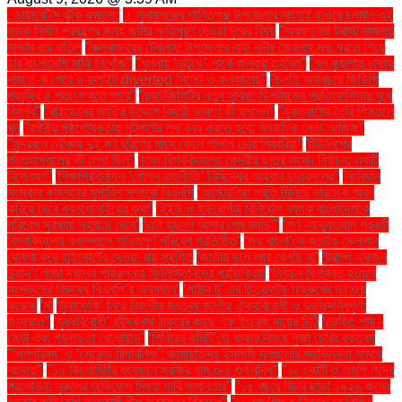
. ডায়াবেটিস ঝুঁকি কমানো:
। সুনামগঞ্জের শান্তিগঞ্জ উপজেলার সাংহাই হাওরে চলমান এই
সড়ক নির্মাণ প্রকল্পের জন্য জমির ক্ষতিপূরণ দেওয়া দূরের বিষয়
''অরফানেজ ট্রাস্ট মামলায়
সাজার রায় বাতিল
''কক্সবাজারের টেকনাফ উপজেলার নাফ নদীর মোহনায় মাছ ধরতে গিয়ে
চার বাংলাদেশি মাঝি নিখোঁজ''
''খুলনায় ‘নাটুকে’ পার্কে জলবায়ু তহবিল''
''ঘন কুয়াশায় ঢাকায়
নামতে না পেরে ৬ ফ্লাইট diverted সিলেট ও কলকাতায়''
''চলতি অর্থবছরে জিডিপি
প্রবৃদ্ধি ৪ শতাংশ হতে পারে''
''চ্যাটজিপিটির নতুন সুবিধা: ডিপসিকের প্রতিযোগিতার মুখে
বিপ্লব''
''বাইডেনের জাতির উদ্দেশে বিদায়ী ভাষণে কী বললেন''
''যুক্তরাষ্ট্রে তৈরি পিস্তলে
খুন
''রাষ্ট্রীয় পৃষ্ঠপোষকতায় লুটপাটের পথ বন্ধ করতে হবে: সাংবাদিক নেতা আজিজ"
''সুন্দরবনে নৌকায় দুই মণ হরিণের মাংস ফেলে পালাল চোর শিকারিরা''
'টিউলিপের
পদত্যাগপত্রে কী লেখা ছিল''
'ঢাকা বিশ্ববিদ্যালয় কেন্দ্রীয় ছাত্র সংসদ নির্বাচন: একটি
বিশ্লেষণ''
'শিক্ষাপ্রতিষ্ঠানে ‘গোপন রাজনীতি’ নিষিদ্ধের আহ্বান ছাত্রদলের''
'সংবিধান
সংস্কার কমিশনের সুপারিশ সম্পর্কে বিএনপি
‘অস্ট্রেলিয়া প্রতি মিনিটে ভারতকে স্মরণ
করিয়ে দেবে ধবলধোলাইয়ের কথা’
‘ইইউ ও ইউরোপীয় বিনিয়োগ ব্যাংক বাংলাদেশকে
পরিবেশ সুরক্ষায় সহায়তা দেবে’
‘এটা হয়তো আমার শেষ ম্যাচ’"
‘গণ–অভ্যুত্থান পরবর্তী
বিশ্ববিদ্যালয় ক্যাম্পাসে শান্তিপূর্ণ পরিবেশ প্রতিষ্ঠিত’
‘জয় বাংলা’কে জাতীয় স্লোগান
ঘোষণা করে হাইকোর্টের দেওয়া রায় স্থগিত
‘জাতীয় দলে আর খেলছি না’
‘ট্রাম্প একজন
উন্মাদ’: গাজা দখলের পরিকল্পনায় ফিলিস্তিনিদের প্রতিক্রিয়া
‘নির্বাচন বিলম্বিত হওয়ার
সংস্কারের বিরুদ্ধে বিএনপি’র অবস্থান’
‘পাঠান টু’ এর চিত্রনাট্য শাহরুখের মন জয়
করেছে
‘মা
‘মুনাফেকি’ নিয়ে রিজভীর মন্তব্য জাতীয় ঐক্যবিরোধী ও দুরভিসন্ধিপূর্ণ:
জামায়াত"
‘যুদ্ধবিরোধী’ রবীন্দ্রনাথ ঠাকুরের কাছে এক ইংরেজ মায়ের চিঠি
‘রোহিত শর্মা -
মোটা এবং গড়পড়তা খেলোয়াড়’
‘শিবিরের কমিটি’তে থাকার বিষয়ে পূজা চেরির বক্তব্য
"‘গণপরিষদ’ ও ‘সেকেন্ড রিপাবলিক’: জামায়াতসহ ইসলামী দলগুলোর মতভিন্নতা সামনে
আসছে"
"১০ কিলোমিটার ব্যবধানে সবজির দাম ৩-৪ গুণ বৃদ্ধি"
"১০ কোটি ও এমপি পদের
প্রলোভন: নুরুলের অভিযোগ মিথ্যা দাবি সামান্তার"
"১৫ বছরে বিচার ছাড়া ১৯২৬ জনের