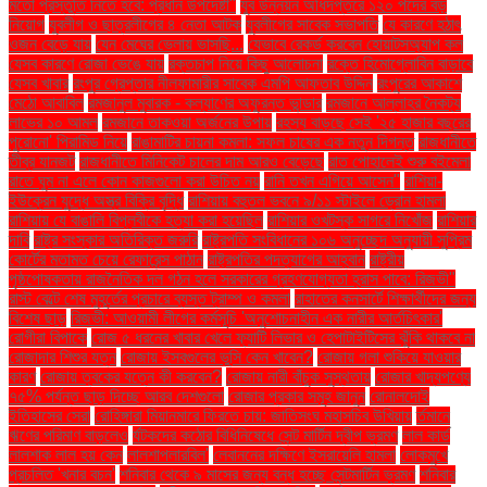
মতো প্রস্তুতি নিতে হবে: প্রধান উপদেষ্টা"
যুব উন্নয়ন অধিদপ্তরে ১২০ পদের বড়
নিয়োগ
যুবলীগ ও ছাত্রলীগের ৪ নেতা আটক
যুবলীগের সাবেক সভাপতি
যে কারণে হঠাৎ
ওজন বেড়ে যায়
যেন মেঘের ভেলায় ভাসছি...
যেভাবে রেকর্ড করবেন হোয়াটসঅ্যাপ কল
যেসব কারণে রোজা ভেঙে যায়
রক্তচাপ নিয়ে কিছু আলোচনা
রক্তে হিমোগ্লোবিন বাড়াবে
যেসব খাবার
রংপুর গ্রেপ্তার নীলফামারীর সাবেক এমপি আফতাব উদ্দিন
রংপুরের আকাশে
মেঠো আবাবিল
রমজানুল মুবারক - কল্যাণের অফুরন্ত ভান্ডার
রমজানে আল্লাহর নৈকট্য
লাভের ১০ আমল
রমজানে তাকওয়া অর্জনের উপায়
রহস্য বাড়ছে সেই '২৫ হাজার বছরের
পুরোনো' পিরামিড নিয়ে
রাঙামাটির চায়না কমলা: সফল চাষের এক নতুন দিগন্ত
রাজধানীতে
তীব্র যানজট
রাজধানীতে মিনিকেট চালের দাম আরও বেড়েছে
রাত পোহালেই শুরু বইমেলা
রাতে ঘুম না এলে কোন কাজগুলো করা উচিত নয়
রানি তখন এগিয়ে আসেন"
রাশিয়া-
ইউক্রেন যুদ্ধে অস্ত্র বিক্রি বৃদ্ধি
রাশিয়ায় বহুতল ভবনে ৯/১১ স্টাইলে ড্রোন হামলা
রাশিয়ায় যে বাঙালি বিপ্লবীকে হত্যা করা হয়েছিল
রাশিয়ার ওখটস্ক সাগরে নিখোঁজ
রাশিয়ার
দাবি
রাষ্ট্র সংস্কার অতিরিক্ত জরুরি
রাষ্ট্রপতি সংবিধানের ১০৬ অনুচ্ছেদ অনুযায়ী সুপ্রিম
কোর্টের মতামত চেয়ে রেফারেন্স পাঠান
রাষ্ট্রপতির পদত্যাগের আহ্বান
রাষ্ট্রীয়
পৃষ্ঠপোষকতায় রাজনৈতিক দল গঠন হলে সরকারের গ্রহণযোগ্যতা হ্রাস পাবে: রিজভী"
রাস্ট বেল্টে শেষ মুহূর্তের প্রচারে ব্যস্ত ট্রাম্প ও কমলা
রাহাতের কনসার্টে শিক্ষার্থীদের জন্য
বিশেষ ছাড়
রিজভী: আওয়ামী লীগের কর্মসূচি 'অনুশোচনাহীন এক নারীর আর্তচিৎকার'
রোগীরা বিপাকে
রোজ ৫ ধরনের খাবার খেলে ফ্যাটি লিভার ও হেপাটাইটিসের ঝুঁকি থাকবে না
রোজাদার শিশুর যত্ন
রোজায় ইসবগুলের ভুসি কেন খাবেন?
রোজায় গলা শুকিয়ে যাওয়ার
কারণ
রোজায় ত্বকের যত্নে কী করবেন?
রোজায় নারী বাঁচুক সুস্থতায়
রোজার খাদ্যপণ্যে
৭৫% পর্যন্ত ছাড় দিচ্ছে আরব দেশগুলো
রোজার প্রকার সমূহ জানুন
রোনালদোই
ইতিহাসের সেরা
রোহিঙ্গারা মিয়ানমারে ফিরতে চায়: জাতিসংঘ মহাসচিব উখিয়ায়
র্তমানে
ঋণের পরিমাণ বাড়লেও
র্যটকদের কঠোর বিধিনিষেধে সেন্ট মার্টিন দ্বীপ ভ্রমণ
লাল কার্ড
লালশাক লাল হয় কেন
লালশাপলারবিল'
লেবাননের দক্ষিণে ইসরায়েলি হামলা
লোকমুখে
প্রচলিত 'খনার বচন'
শনিবার থেকে ৯ মাসের জন্য বন্ধ হচ্ছে সেন্টমার্টিন ভ্রমণ
শনিবার