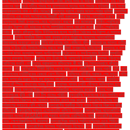
ক্ষমা প্রার্থনা"
মাইগ্রেনে আক্রান্তরা রোজা রাখার সময় যা করবেন
মাটির নিচে ৮৬ কেজি
ওজনের আলু
মাঠে লুটিয়ে পড়ার পর হাসপাতালে মৃত্যুর সঙ্গে লড়ছেন ফুটবলার
মাঠে সংঘর্ষ
ব্যানক্রফটের নাক ও কাঁধ ভেঙেছে
মাতৃমৃত্যু হ্রাসে কেয়ার মডেল সেবার ভূমিকা
মাধ্যমিক.
মানচিত্র এবং তথ্য সংশোধনের বিষয়টি খুবই গুরুত্বপূর্ণ
মানুষের ভোগান্তি চরমে"
মায়ের
অসুস্থতা: মির্জা ফখরুলের মেয়ে স্মৃতিচারণ করলেন
মার্ক জাকারবার্গ
মার্কিন প্রেসিডেন্ট
ডোনাল্ড ট্রাম্প যদি ভারতের পণ্যে সমপরিমাণ শুল্ক আরোপ করেন
মার্কিন প্রেসিডেন্ট
নির্বাচন
মার্কিন রাষ্ট্রদূত স্টিভ উইটকফের মধ্যে অনুষ্ঠিত বৈঠকের পর ট্রাম্প এ মন্তব্য
করেন।
মার্কিন সামরিক বিমান আজ বুধবার দুপুরে পাঞ্জাবের অমৃতসর আন্তর্জাতিক
বিমানবন্দরে অবতরণ করেছে
মিনিকেট চালের দাম কেজিতে বৃদ্ধি
মিয়ানমারের জান্তা তৃতীয়
দফায় সু চির বাড়ি নিলামে বিক্রি করতে ব্যর্থ
মির্জা ফখরুলের অভিযোগ"
মুখপাত্র ও মুখ্য
সংগঠক ছাড়া অন্যান্য সকল অর্গানোগ্রাম
মুঠোফোন ও স্বর্ণালংকার ছিনতাই
মুম্বাইয়ে
বাসের ধাক্কায় নিহত ৬
মুরগির হাড় চিবানো কি আসলেই উপকারী?'
মুহাম্মদ ইউনূসের
আপিলের শুনানি শেষ
মৃত্যুর প্রাক্কালে মস্তিষ্কে কী ঘটে
মৃদু শৈত্যপ্রবাহে কাঁপছে
পঞ্চগড়
মেটা
মেট্রোরেল টিকিট বিক্রি থেকে আয় ২৪৪ কোটি টাকা
মেয়র প্রার্থী
মেসি
মেসি
রোনালদোর হ্যাটট্রিকের রেকর্ডে যোগ দিলেন"
মেসিদের নাটকীয় পরাজয় শেষ মুহূর্তে
মেসির
সঙ্গে সম্পর্কের গুঞ্জন নিয়ে মুখ খুললেন সাংবাদিক সোফি
মো. সারজিদ আলম
মোবাইলে
ইন্টারনেট স্পিড বাড়ানোর সহজ উপায়
মোহাম্মদ সালাহ চলতি মৌসুমে অবিশ্বাস্য ছন্দে
রয়েছেন
যাকে যুক্তরাষ্ট্রের অভিবাসন কর্মকর্তারা গ্রেপ্তার করেছেন
যাঁদের স্তন
ক্যানসারের ঝুঁকি বেশি
যিনি টিপু নামেও পরিচিত
যুক্তরাষ্ট্র ইয়েমেনের ইরান-সমর্থিত হুতি
বিদ্রোহীদের বিরুদ্ধে বড় আকারে সামরিক হামলা শুরু করেছে
যুক্তরাষ্ট্রে ডিমের দাম
সর্বকালের সবচেয়ে বেশি বেড়েছে
যুক্তরাষ্ট্রে পরকীয়া নিয়ে নায়ক নিরবের বিরুদ্ধে স্ত্রীর
অভিযোগ
যুক্তরাষ্ট্রে স্কুলে এলোপাতাড়ি গুলিতে নিহত ৩
যুক্তরাষ্ট্রের আন্তর্জাতিক
উন্নয়ন সংস্থা (USAID) এর প্রধান কার্যালয় ওয়াশিংটনে আজ
যুক্তরাষ্ট্রের দেওয়া
'থাড' ক্ষেপণাস্ত্রবিধ্বংসী ব্যবস্থা:
যুক্তরাষ্ট্রের বাজারে প্রতিযোগীদের চেয়ে পিছিয়ে
পড়ছে বাংলাদেশ
যুক্তরাষ্ট্রের শুল্কের প্রতিক্রিয়া হিসেবে"
যুদ্ধ
যুদ্ধকালীন সতর্কতার