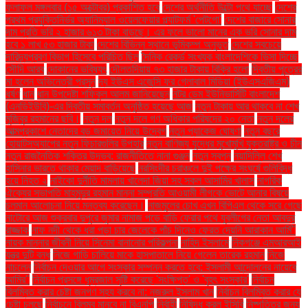
ফলাফল মঙ্গলবার (১৫ অক্টোবর) প্রকাশিত হবে
দেশের অর্থনীতি উল্টো পথে যাচ্ছে
দেশের
প্রথম প্রযুক্তিনির্ভর অ্যানিম্যাল ওয়েলফেয়ার প্ল্যাটফর্ম 'পেটগো'
দেশের বাজারে সোনার
দাম প্রতি ভরি ২ হাজার ৬১৩ টাকা বাড়ছে। এর ফলে ভালো মানের এক ভরি সোনার দাম
হবে ১ লাখ ৫৩ হাজার টাকা
দেশের বিভিন্ন স্থানে ভূমিকম্প অনুভূত
দেশের সবচেয়ে
দারিদ্র্যপ্রবণ বিভাগ হিসেবে পরিচিত ছিল
দৈনিক রেকর্ড সংখ্যক বাংলাদেশিকে ভিসা দিচ্ছে
সৌদি আরব
দোকানের ভবিষ্যৎ
দৌলতদিয়ায় ৭৩ হাজার টাকায় বিক্রি হলো
দ্বিতীয় পুত্রের
মা হলেন অভিনেত্রী প্রসূন
দ্য ইউএস এজেন্সি ফর গ্লোবাল মিডিয়া (ইউএসএজিএম)
ধর্ষণ
ধান
ধান উপদেষ্টা শফিকুল আলম জানিয়েছেন
নটর ডেম ইউনিভার্সিটি বাংলাদেশ
(এনডিইউবি)-এর দ্বিতীয় সমাবর্তন অনুষ্ঠিত হয়েছে আজ
নতুন টাকায় আর থাকবে না শেখ
মুজিবুর রহমানের ছবি।
নতুন দল
নতুন দলে গণ অধিকার পরিষদের ২০ নেতা
নতুন দলের
আত্মপ্রকাশে নেতাদের বড় জমায়েত নিয়ে উদ্বেগ
নতুন প্যাকেজ ঘোষণা
নতুন বছরে
হোয়াটসঅ্যাপের নতুন ফিচারগুলির উপহার
নতুন বাণিজ্য যুদ্ধের মুখোমুখি যুক্তরাষ্ট্র ও চীন
নতুন রাজনৈতিক শক্তির উদ্ভব: রাজনীতিতে নানা গুঞ্জন
নতুন স্বপ্ন
নয়াদিল্লি শেখ
হাসিনার ভারতে থাকার মেয়াদ বাড়িয়েছে
নরসিংদীর চরাঞ্চলে দুই পক্ষের সংঘর্ষে গুলিবিদ্ধ
হয়ে নিহত ২
নাইকো দুর্নীতি মামলায় খালেদা জিয়া সহ সকল আসামির খালাস
নাগরিক
ঐক্যের সভাপতি মাহমুদুর রহমান মান্না সম্প্রতি আওয়ামী লীগকে ভোটে আনার বিষয়ে
চলমান আলোচনা নিয়ে মন্তব্য করেছেন।
নাজমুলের চোখ এখন বিপিএল থেকে সরে গেছে
নাটোরে আজ শুক্রবার দুপুরে জুমার নামাজ পড়ে বাড়ি ফেরার পথে যুবলীগের নেতা আবদুর
রাজ্জাক
নাফ নদী থেকে ধরা পড়া চার জেলেকে পাঁচ দিনেও ফেরত দেয়নি আরাকান আর্মি"
নায়ক মান্নার জীবনী নিয়ে সিনেমা বানানোর পরিকল্পনা
নাহিদ ইসলামে
নিকগঞ্জে এমআরআই
যন্ত্র দুটি বন্ধ
নিজে গাড়ি চালিয়ে মাকে হাসপাতালে নিয়ে গেলেন তারেক রহমান
নিজে
নাচলেন
নির্বাচন দেওয়ার আগে সংস্কার সম্পন্ন করতে হবে: ইসলামী আন্দোলনের নায়েবে
আমির"
নির্বাচন প্রসঙ্গে ধূম্রজাল সৃষ্টি করেছে 'সংক্ষিপ্ত' ও 'বৃহৎ সংস্কার'
নির্বাচন
বিলম্বিত করার চেষ্টা জনগণ সহ্য করবে না: নজরুল ইসলাম খান
নির্বাচন বিলম্বিত করার যে
চেষ্টা চলছে
নির্বাচনে বিলম্ব মানবে না বিএনপি
নির্বাহী
নিষিদ্ধ করল ইসিবি
নিষ্পত্তির জন্য