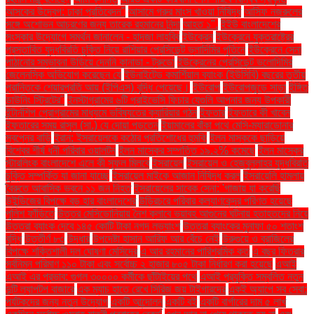
আসকের উদ্বেগ: ঢাকা প্রতিবেদন"
আসামে গরুর মাংস খাওয়া নিষিদ্ধ
আসিফ নজরুলের
সঙ্গে অশোভন আচরণের জন্য তারেক রহমানের নিন্দা
আহত ১".
ইইউ বাংলাদেশের
সংস্কার উদ্যোগে সমর্থন জানালেন - হাদজা লাহবিব
ইউক্রেন
ইউক্রেনে যুক্তরাষ্ট্রের
প্রস্তাবিত যুদ্ধবিরতি চুক্তি নিয়ে রাশিয়ার প্রেসিডেন্ট ভ্লাদিমির পুতিনে
ইউক্রেনে সেনা
পাঠানোর সম্ভাবনা উড়িয়ে দেননি কানাডা - ট্রুডো
ইউক্রেনের প্রেসিডেন্ট ভলোদিমির
জেলেনস্কি অভিযোগ করেছেন যে
ইউনাইটেড কমার্শিয়াল ব্যাংক (ইউসিবি) বছরের তৃতীয়
প্রান্তিকে শেয়ারপ্রতি আয় (ইপিএস) বৃদ্ধি পেয়েছে।
ইউরোপ
ইউরোপজুড়ে সাড়া
ইঙ্গিত
ডাউনিং স্ট্রিটের"
ইনস্টাগ্রামের ৬টি প্রাইভেসি ফিচার যেগুলি আপনার জন্য উপকারী
ইন্টার্নশিপ প্রোগ্রামের মাধ্যমে ভবিষ্যতের ক্যারিয়ার গঠন
ইফতার
ইফতারে কী খাবেন
ইফতারের সময় রাসুল (সা.) যে দোয়া পড়তেন
ইয়ামালের বাঁকা পথে মেসি-ম্যারাডোনার
স্বপ্নের বাড়ি
ইরান: ইসরায়েলকে কঠোর প্রতিশোধের হুমকি
ইলন মাস্ককে ছাড়িয়ে
বিশ্বের শীর্ষ ধনী পরিবার ওয়ালটন
ইলন মাস্কের সম্পত্তি ১৯.২% কমেছে
ইলন মাস্কের
স্টারলিংক বাংলাদেশে এলে কী সুফল মিলবে
ইসরায়েল
ইসরায়েল ও হেজবুল্লাহর যুদ্ধবিরতি
চুক্তি সম্পর্কিত যা জানা যাচ্ছে
ইসরায়েল মাইকে আজান নিষিদ্ধ করল
ইসরায়েলি হামলায়
বৈরুতে আবাসিক ভবনে ১১ জন নিহত
ইসরায়েলের সাবেক সেনা: 'গাজায় যা করেছি
উইন্ডিজের বিপক্ষে বড় হার বাংলাদেশের
উড়িরচরে পরিবার কল্যাণকেন্দ্র পরিণত হয়েছে
পুলিশ ফাঁড়িতে
উত্তর মেসিডোনিয়ায় নৈশ ক্লাবে ভয়াবহ আগুনের ঘটনায় হতাহতদের নিয়ে
উত্তরা ব্যাংক দেবে ১৪৫ কোটি টাকা নগদ লভ্যাংশ
উত্তরা ব্যাংকের মুনাফা ৫০ শতাংশ
বৃদ্ধি
উত্তীর্ণ ৮৩
উদ্ধার
উপদেষ্টা হাসান আরিফ আর বেঁচে নেই
উরুগুয়ে ও ব্রাজিলের
বিপক্ষে শক্তিশালী দল ঘোষণা মেসিদের
এ আর রহমানের পারিশ্রমিক কত
এ বছর ফিতরার
সর্বনিম্ন পরিমাণ ১১০ টাকা এবং সর্বোচ্চ ২ হাজার ৮০৫ টাকা নির্ধারণ করা হয়েছে
এআই
এআই এর প্রভাব: গুগল ৩০০০০ কর্মীকে ছাঁটাইয়ের পথে
এআই প্রযুক্তি সম্বলিত নতুন
দুটি ল্যাপটপ বাজারে
এক ম্যাচ হাতে রেখে সিরিজ জয় টাইগারদের
একই অ্যাপে সব সেবা:
পর্যটকদের জন্য নতুন উদ্যোগ
একটি আন্দোলন
একটি বই
একটি বার্গারের দাম ৫ লাখ