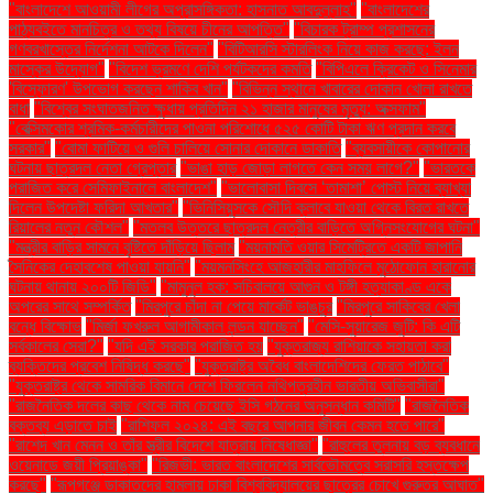
"বাংলাদেশে আওয়ামী লীগের অপ্রাসঙ্গিকতা: হাসনাত আবদুল্লাহ"
"বাংলাদেশের
পাঠ্যবইতে মানচিত্র ও তথ্য বিষয়ে চীনের আপত্তি"
"বিচারক ট্রাম্প প্রশাসনের
গণবরখাস্তের নির্দেশনা আটকে দিলেন"
"বিটিআরসি স্টারলিংক নিয়ে কাজ করছে: ইলন
মাস্কের উদ্যোগ"
"বিদেশ ভ্রমণে দেশি পর্যটকদের কমতি
"বিপিএলে ক্রিকেট ও সিনেমার
'বিস্ফোরণ' উপভোগ করছেন শাকিব খান"
"বিভিন্ন স্থানে খাবারের দোকান খোলা রাখতে
বাধা
"বিশ্বের সংঘাতজনিত ক্ষুধায় প্রতিদিন ২১ হাজার মানুষের মৃত্যু: অক্সফাম"
"বেক্সিমকোর শ্রমিক-কর্মচারীদের পাওনা পরিশোধে ৫২৫ কোটি টাকা ঋণ প্রদান করবে
সরকার"
"বোমা ফাটিয়ে ও গুলি চালিয়ে সোনার দোকানে ডাকাতি
"ব্যবসায়ীকে কোপানোর
ঘটনায় ছাত্রদল নেতা গ্রেপ্তার
"ভাঙা হাড় জোড়া লাগতে কেন সময় লাগে?"
"ভারতকে
পরাজিত করে সেমিফাইনালে বাংলাদেশ"
"ভালোবাসা দিবসে ‘তামাশা’ পোস্ট নিয়ে ব্যাখ্যা
দিলেন উপদেষ্টা ফরিদা আখতার"
"ভিনিসিয়ুসকে সৌদি ক্লাবে যাওয়া থেকে বিরত রাখতে
রিয়ালের নতুন কৌশল"
"মতলব উত্তরে ছাত্রদল নেত্রীর বাড়িতে অগ্নিসংযোগের ঘটনা"
"মন্ত্রীর বাড়ির সামনে বৃষ্টিতে দাঁড়িয়ে ছিলাম
"ময়নামতি ওয়ার সিমেট্রিতে একটি জাপানি
সৈনিকের দেহাবশেষ পাওয়া যায়নি"
"ময়মনসিংহে আজহারীর মাহফিলে মুঠোফোন হারানোর
ঘটনায় থানায় ২০০টি জিডি"
"মামুনুল হক: সচিবালয়ে আগুন ও টঙ্গী হত্যাকাণ্ড একে
অপরের সাথে সম্পর্কিত
"মিরপুরে চাঁদা না পেয়ে মার্কেট ভাঙচুর
"মিরপুরে সাকিবের খেলা
বন্ধে বিক্ষোভ
"মির্জা ফখরুল আগামীকাল লন্ডন যাচ্ছেন"
"মেসি-সুয়ারেজ জুটি: কি এটি
সর্বকালের সেরা?"
"যদি এই সরকার পরাজিত হয়
"যুক্তরাজ্য রাশিয়াকে সহায়তা করা
ব্যক্তিদের প্রবেশ নিষিদ্ধ করছে"
"যুক্তরাষ্ট্র অবৈধ বাংলাদেশিদের ফেরত পাঠাবে"
"যুক্তরাষ্ট্র থেকে সামরিক বিমানে দেশে ফিরলেন নথিপত্রহীন ভারতীয় অভিবাসীরা"
"রাজনৈতিক দলের কাছ থেকে নাম চেয়েছে ইসি গঠনের অনুসন্ধান কমিটি"
"রাজনৈতিক
বক্তব্য এড়াতে চাই
"রাশিফল ২০২৪: এই বছরে আপনার জীবন কেমন হতে পারে"
"রাশেদ খান মেনন ও তাঁর স্ত্রীর বিদেশে যাত্রায় নিষেধাজ্ঞা"
"রাহুলের তুলনায় বড় ব্যবধানে
ওয়েনাডে জয়ী প্রিয়াঙ্কা"
"রিজভী: ভারত বাংলাদেশের সার্বভৌমত্বে সরাসরি হস্তক্ষেপ
করছে"
"রূপগঞ্জে ডাকাতদের হামলায় ঢাকা বিশ্ববিদ্যালয়ের ছাত্রের চোখে গুরুতর আঘাত"