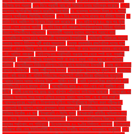
হত্যার অভিযোগ আওয়ামী লীগ সরকারের বিরুদ্ধে"
"১৮তম শিক্ষক নিবন্ধনের লিখিত
পরীক্ষার ফল প্রকাশ
"১৯ দিনে প্রবাসী আয় দুই বিলিয়ন ডলার অতিক্রম করেছে"
"২৭টি
ব্যাগসহ অস্ট্রেলিয়া সফরে ভারতীয় ক্রিকেটার
"৪ নভেম্বর সংবিধান দিবস ও ৭ মার্চের
গুরুত্ব অস্বীকার: সিপিবির অভিমত"
"৬৭ দিন সাগরে ভেসে থাকার পর জীবিত উদ্ধার
"৭
বদলি নিয়ে ব্রাজিল কি ফিফার নিয়ম ভঙ্গ করেছে?"
"৭০ মাইল দূরে ৪০ বছর পর খুঁজে
পাওয়া গেল হারানো আংটি"
"৮ দবি নিয়ে কবি নজরুল বিশ্ববিদ্যালয়ের মিডিয়া স্টাডিজ
বিভাগে শিক্ষার্থীদের আন্দোলন"
"অন্তর্বর্তী সরকার যথাযথ পদক্ষেপ গ্রহণে ব্যর্থ
"অপরাজিতা ফুলের চায়ে পাবেন ৬টি অসাধারণ উপকারিতা"
"অভিবাসী পরিবারের সন্তান
কমলার সামনে ইতিহাস সৃষ্টি করার সম্ভাবনা"
"অমুক ব্যবসায়ীর রাজনৈতিক দলের সঙ্গে
সম্পর্ক: কেন এ বিষয়ে লেখা হয় না?"
"অযথা সময় নষ্ট করে সরকারে থাকার কোনো ইচ্ছা
নেই: আসিফ নজরুল"
"আইনশৃঙ্খলা পরিস্থিতি সন্ধ্যার পর থেকে স্পষ্ট হবে: স্বরাষ্ট্র
উপদেষ্টা"
"আওয়ামী লীগের অবস্থান স্পষ্ট না করলে যমুনা ঘেরাও করবে গণ অধিকার
পরিষদ"
"আগামীকাল নির্বাচন কমিশনে বৈঠকে যাবে জামায়াতে ইসলামী"
"আজ রাতে ঢাকায়
আসছেন সাকিব?"
"আজ লক্ষ্মীপূজার উৎসব"
"আজহারুল ইসলামকে মুক্তি দিন
"আমাদের
কথা কেউ ভাবছে না: মার্কিন নির্বাচনের প্রেক্ষাপটে পশ্চিম তীরের বাসিন্দাদের অনুভূতি"
"আমার হিজাব আমার শক্তির উৎস" : মার্কিন ছাত্রী
"আমি যুক্তরাষ্ট্রের রাজনৈতিক বন্দী:
ফিলিস্তিনি ছাত্র মাহমুদ খলিল"
"আর্জেন্টিনার কাছে ৬ গোল খেয়ে সেই ব্রাজিল এখন
শীর্ষে"
"আলী-চমকের পর হৃদয়-ঝড়ে বরিশাল পৌঁছালো ফাইনালে আবারো"
"আলেপ্পোর পর
সিরিয়ার অন্যান্য শহর দখলে এগিয়ে চলেছে হায়াত আল-শাম: কে বা কারা তারা?"
"আসলাঙ্কারের সেঞ্চুরি ও তিকশানার ঘূর্ণিতে অস্ট্রেলিয়াকে বিস্মিত করল শ্রীলঙ্কা"
"আসলেই কি আপেল খেলে রোগমুক্ত থাকা সম্ভব?"
"ইতালিতে যাওয়ার উদ্দেশ্যে
লিবিয়ায় নিখোঁজ ২৪ জন
"ইসরায়েলি ৩ জিম্মি মুক্ত
"ইসরায়েলি বাহিনীর অভিযানে বন্ধ
হয়ে গেছে উত্তর গাজার শেষ হাসপাতালটি"
"ইসরায়েলে নেতানিয়াহুর বিরুদ্ধে হাজারো
মানুষের প্রতিবাদ: দ্য গার্ডিয়ান"
"উড়োজাহাজে ৪০ ঘণ্টার নির্যাতন: হাতকড়া
"উৎসবমুখর
পরিবেশে নটর ডেম ইউনিভার্সিটি বাংলাদেশের দ্বিতীয় সমাবর্তন সফলভাবে অনুষ্ঠিত"
"এই