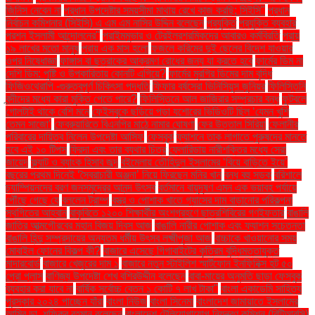
জিনিস নেবেন না
প্রধান উপদেষ্টার সময়সীমা মাথায় রেখে কাজ করছি: সিইসি"
প্রধান
নির্বাচন কমিশনার (সিইসি) এ এম এম নাসির উদ্দিন বলেছেন
প্রযুক্তি
প্রযুক্তি ব্যবহার
প্রশ্ন ইসলামী আন্দোলনের"
প্রাইমমুভার ও ট্রেইলরশ্রমিকদের আবারও কর্মবিরতি
প্রায়
১৯ লাখের মতো মানুষ
প্রায় এক মাস হলো
ফজলে করিমের দুই ছেলের বিদেশ যাওয়ার
ওপর নিষেধাজ্ঞা
ফাঙ্গাস বা ছত্রাকের আক্রমণ রোধের জন্য যা করতে হবে
ফার্মের ডিম না
দেশি ডিম: পুষ্টি ও উপকারিতায় কোনটি এগিয়ে?
ফার্মের মুরগির ডিমের দাম বৃদ্ধি
ফিজিওথেরাপি -গুরুত্বপূর্ণ চিকিৎসা পদ্ধতি
ফিফার বর্ষসেরা ভিনিসিয়ুস জুনিয়র
ফিলিস্তিনি
বন্দীদের মধ্যে কারা মুক্তি পেতে পারে?
ফিলিস্তিনে আল জাজিরার সম্প্রচার বন্ধ
ফুটবলে
গোলটাই থাকে বেশি মনে
ফেইসবুকে ছড়িয়ে পড়া যশোরের ভিডিওটি ছিল ‘যেমন খুশি
তেমন সাজো’
ফেব্রুয়ারিতে বিএনপির মাঠে নামার ঘোষণা
ফের উত্তাল সিরিয়া
ফেলানীর
পরিবারের দায়িত্ব নিলেন উপদেষ্টা আসিফ
ফেসবুক
ফ্যাশনে তাক লাগাতে পুরুষদের মানতে
হবে এই ১০ টিপস
ফ্রিদা এবং তার ব্যথার চিত্র
ফ্লোরিডায় নারীশক্তির মধ্যে সেরা
জায়েদ
ফ্ল্যাট ও ব্যাংক হিসাব জব্দ
বইমেলায় তৌহিদুল ইসলামের ‘বিয়ে বাড়িতে ইয়ে’
বছরের প্রথম দিনেই ‘স্বৈরাচারী অঞ্জনা’ নিয়ে ফিরছেন মনির খান
বন্ধ বহু সড়ক
বরিশালে
চ্যাম্পিয়নদের বরণ জনসমুদ্রের আনন্দ উৎসব
বর্তমানে বায়ুদূষণ এমন এক ভয়াবহ পর্যায়ে
পৌঁছে গেছে যে
বললেন ট্রাম্প
বস্ত্র ও পোশাক খাতে গ্যাসের দাম বাড়ানোর পরিকল্পনা
স্থগিতের আহ্বান
বাকৃবিতে ১২০০ শিক্ষার্থীর অংশগ্রহণে ছাত্রশিবিরের গণইফতার
বাঙালি
জাতির আত্মগৌরবের মহান বিজয় দিবস আজ
বাঙালি নারীর পোশাক এবং ফ্যাশন সচেতনতা
বাঙালি হিন্দু সম্প্রদায়ের অন্যতম ধর্মীয় উৎসব লক্ষ্মীপূজা আজ
বাচ্চাকে খাওয়ানোর সময়
মোবাইল ফোনের বিকল্প কী?
বাজারে এসেছে গিগাবাইটের কৃত্রিম বুদ্ধিমত্তাযুক্ত
মাদারবোর্ড
বাজারে খেজুরের দাম ১
বাজারে নতুন স্টাইলিশ স্মার্টফোন ইনফিনিক্স হট ৫০
প্রো প্লাস
বাণিজ্য উপদেষ্টা শেখ বশিরউদ্দীন বলেছেন
বাবা-মায়ের অনুমতি ছাড়া ফেসবুক
ব্যবহার করা যাবে না
বার্ষিক সর্বোচ্চ বেতন ১ কোটি ৭ লাখ টাকা"
বাংলা একাডেমি সাহিত্য
পুরস্কার ২০২৪ পাচ্ছেন যাঁরা
বাংলা নিউজ
বাংলা সিনেমা
বাংলাদেশ জামায়াতে ইসলামের
আমির ডা. শফিকুর রহমান বলেছেন
বাংলাদেশ টেলিযোগাযোগ নিয়ন্ত্রণ কমিশন (বিটিআরসি)