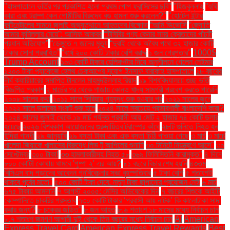
"হাসপাতালে ভর্তির পর প্রকাশিত হলো প্রথম পোপ ফ্রান্সিসের ছবি"
"হিজবুল্লাহ
"হুথি
কারা এবং ট্রাম্প কেন গোষ্ঠীটির বিরুদ্ধে বড় হামলা শুরু করলেন?"
"হোটেল ইন্টার
কন্টিনেন্টালের সামনে জুলাই অভ্যুত্থানে আহতদের বিক্ষোভ
“আমি ডিভোর্সি
“জ্যোতি
আমার কুমিল্লার মেয়ে”: আসিফ আকবর
“টিসিবির পণ্য কেনার সময় ক্রেতাদের পাঁচটি
প্রধান অভিযোগ”
“ডেঙ্গুতে ৭ জনের মৃত্যু
“দুবাই থেকে অবৈধ পথে ৩২ হাজার কোটি
টাকার সোনা প্রবাহিত”
“বর্ষে ২০০ কোটি টাকার বেশি বরাদ্দ
১ জন গ্রেপ্তার"
1000$
Trump Account
১০৩ কোটি টাকার হেলিকপ্টার নিয়ে অনুশীলনে গেলেন নেইমার
১২০০ টাকা প্যাকেজে হেলথ চেকআপের সুযোগ ইনসাফ বারাকাহ হাসপাতালে
১৮ বছরের
দীর্ঘ ক্যারিয়ারের সমাপ্তি টানলেন মাহমুদউল্লাহ রিয়াদ
১৯ বিশ্ববিদ্যালয়ে গুচ্ছ ভর্তি
বিজ্ঞপ্তি প্রকাশ
২ মার্চের পর থেকে গাজায় কোনও খাদ্য সামগ্রী প্রবেশ করতে পারেনি
২০০৮ সালের কথা
২০১১ সালে সিরিয়ায় গৃহযুদ্ধ শুরু হওয়ার পর
২০২১ সালের জুনে
২০২২ সালে ডলারের সংকট শুরু হলে
২০২৪ সালে সবচেয়ে প্রভাবশালী বাংলাদেশি কারা?
২০২৪ সালের জুলাই থেকে ১৯ মার্চ পর্যন্ত প্রবাসী আয় মোট ২ হাজার ৭৪ কোটি ডলার
হয়েছে
২০২৬ বিশ্বকাপ আয়োজনের গুরুদায়িত্ব ট্রাম্পের কাঁধে
২৮টি গুলিতে নিহত হন
ইন্দিরা গান্ধী
২৯ জানুয়ারি
২৯ বস্তা টাকা এবং এক বস্তা চিঠি পাওয়া গেছে
৩ মার্চ
৩ মার্চে
খালেদা জিয়াকে খালাসের বিরুদ্ধে লিভ টু আপিলের শুনানি
৩০ মিনিটে নিয়ন্ত্রণে আসে"
৩০
সেপ্টেম্বর
৩০০ টাকা!
৩৩ হামলাকারীসহ নিহত ৫৮
৩৬৯ ফিলিস্তিনি কারামুক্ত"
৪ দিনে
৮০০ কোটি! কোথায় থামবে 'পুষ্পা ২' এর আয়?
৪১ বছরে বিচার শেষ হয়নি
৪৩তম
বিসিএস বাদ পড়াদের আবেদন পুনর্বিবেচনার সভা বৃহস্পতিবার
৫ টাকা বেশি
৫ শতাংশই
থাকবে পূর্বের মতো"
৫০০ কোটি টাকা দেবে: নতুন টাকা ছাপানোর প্রয়োজন নেই
৬ মার্চ
৬৭৫ টাকায় আমদানি
৭ আগস্ট ২০০৫: মেসির অভিষেকের দিন
৭ বছরের শিশুকে আইটি
কোম্পানিতে চাকরির প্রস্তাব
৭৩০ কোটি টাকার ‘প্রবাসী আয় নাটক’ কি কালোটাকা সাদা
করার জন্য?
৮ চক্রের জড়িত"
৮ জন আহত
৮.৬ শতাংশ ১৮ মাসের মধ্যে নির্বাচন চান
৮.৭ শতাংশ জনগণ আগামী দুই থেকে তিন বছরের মধ্যে নির্বাচন চান
AI
American
Express Travel Card
American Express Travel Rewards
Best