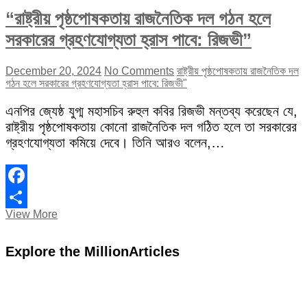
“রাষ্ট্রীয় পৃষ্ঠপোষকতায় রাজনৈতিক দল গঠন হলে
সরকারের গ্রহণযোগ্যতা হ্রাস পাবে: রিজভী”
December 20, 2024
No Comments
রাষ্ট্রীয় পৃষ্ঠপোষকতায় রাজনৈতিক দল
গঠন হলে সরকারের গ্রহণযোগ্যতা হ্রাস পাবে: রিজভী"
এনপির জ্যেষ্ঠ যুগ্ম মহাসচিব রুহুল কবির রিজভী মন্তব্য করেছেন যে,
রাষ্ট্রীয় পৃষ্ঠপোষকতায় কোনো রাজনৈতিক দল গঠিত হলে তা সরকারের
গ্রহণযোগ্যতা কমিয়ে দেবে। তিনি আরও বলেন,…
Facebook
“রাষ্ট্রীয়
View More
Share
পৃষ্ঠপোষকতায়
রাজনৈতিক
Explore the MillionArticles
দল
গঠন
হলে
সরকারের
গ্রহণযোগ্যতা