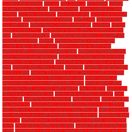
২০ হাজার মামলা অপেক্ষমাণ
নিহত ৫৯"
নিহত অন্তত ৩৬
নীলা ইসরাফিল
নেইমারের
সঙ্গে আল হিলালের চুক্তি বাতিল
ন্যাশনাল জিওগ্রাফি
পঞ্চগড়ে তাপমাত্রা ১০ ডিগ্রি
সেলসিয়াস
পড়াশোনায় অমনোযোগিতা
পড়াশোনার চাপ বাড়ছে
পদত্যাগ করলেন উপদেষ্টা
নাহিদ ইসলাম
পদবঞ্চনা নিয়ে বিক্ষোভ ও মারামারি"
পরবর্তীতে মৃত্যু
পরিশোধিত হয়েছে
২৪২ কোটি ডলার"
পরীমণির বিরুদ্ধে গ্রেফতারি পরোয়ানা জারি
পরে উদ্ধার"
পর্তুগালের
পরাজয়; শেষ আটে স্পেন""
পর্দা উন্মোচনের অপেক্ষায় টোকিও আন্তর্জাতিক চলচ্চিত্র
উৎসব
পর্যটকদের কাটল নির্ঘুম রাত
পশ্চিম ইরাকের আনবার প্রদেশে ১৭ বছর বয়সী হুদার
(ছদ্মনাম) জীবনের কাহিনি
পাকিস্তান
পাকিস্তান বিমানবাহিনী চ্যাম্পিয়নস ট্রফির
উদ্বোধনী অনুষ্ঠানে কী প্রদর্শন করবে?
পাকিস্তানে ট্রেনের সব জিম্মি উদ্ধার
পাকিস্তানের দক্ষিণ ওয়াজিরিস্তানে কারফিউ আরোপ
পাকিস্তানের প্রধানমন্ত্রীর খালেদা
জিয়াকে সুস্থতার শুভেচ্ছা জানিয়ে চিঠি
পাচার হওয়া অর্থ ফিরিয়ে আনার জন্য কানাডার
সহযোগিতা প্রার্থনা প্রধান উপদেষ্টার
পাঠ্যবই বিতরণের আগে নোট-গাইড ছাপা বন্ধের
নির্দেশ
পাঠ্যবইয়ে র‍্যাপার সেজান ও হান্নান
পায়ের শিকল
পারমাণবিক আলোচনায় ইরানের
পাশে চীন ও রাশিয়া
পিকাসোর ‘উইমেন উইথ এ ওয়াচ’ নিলামে ১৪ কোটি ডলারে বিক্রি
পিঠের ব্যথা থেকে মুক্তি পেতে কীভাবে মোকাবিলা করবেন
পিলখানা হত্যাকাণ্ডের
পুনঃতদন্ত দ্রুত সম্পন্ন হবে: স্বরাষ্ট্র উপদেষ্টার ঘোষণা"
পুতিনের হানিট্র্যাপ কৌশল
পুতুলের বিরুদ্ধে চিঠি এখনও পায়নি পররাষ্ট্র মন্ত্রণালয়
পুরুষ যখন বাবা হন
পুরুষদের জন্য
শরীর সুস্থ রাখতে প্রয়োজনীয় খাবার
পুলিশকে হামলা করে ছিনিয়ে নেয়ার চেষ্টা"
পেছনে
ফেললেন রদ্রি
পেনাল্টি মিসের ম্যাচে রিয়ালের জয়
পেঁয়াজ ছাড়া রান্না!
পোষা কুকুরের জন্য
বিয়ে ভাঙলেন কনে!
প্রতারণা ঠেকাতে নতুন ভেরিফিকেশন ফিচার চালু করছে টেলিগ্রাম
প্রতি কেজি শুকনা শজন পাতা ৩৫০ থেকে ৪০০ টাকায় বিক্রি হয়।
প্রতিটি ব্যাংক শাখায়
স্কুল ব্যাংকিং চালুর জন্য একটি শিক্ষাপ্রতিষ্ঠান প্রতিষ্ঠা করতে হবে
প্রতিদিন ডিম খাওয়া:
ভালো না মন্দ
প্রতিষ্ঠানের প্রভাব নিয়ে গবেষণার জন্য তিন অর্থনীতিবিদ নোবেল পুরস্কার
পেলেন"
প্রথম আলোতে প্রকাশিত সংবাদ অনুযায়ী
প্রথমবার জুটি বাঁধছেন আয়ুষ্মান এবং
রাশমিকা
প্রথমবার বিমানে ভ্রমণ করছেন? প্রথমবার বিমানে ভ্রমণ করছেন? সঙ্গে যেসব