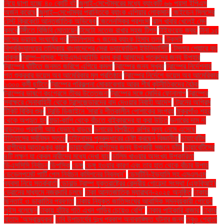
নিয়ে ছাপা হচ্ছে ৪০ কোটি বই
জুলাই-সেপ্টেম্বরের মধ্যে ব্যাংকটি ৬৬ পয়সা ইপিএস
অর্জন করেছে
জুলাই–সেপ্টেম্বর প্রান্তিকে ব্যাংক এশিয়ার লোকসান
জেইডেন সিলসের
টেস্ট ক্রিকেটে আন্তর্জাতিক অভিষেক
জেলেনস্কির প্রশংসা
ঝাল খাবার খেলেই মেদ
কমবে
টঙ্গীতে বিজিবি মোতায়েন
টমেটো সতেজ রাখার সহজ টিপস
টাইফয়েড জ্বর:
টানা ১৫
মাসের ভয়াবহ সংঘর্ষের পর
টিউলিপসহ ৭ জনের ব্যাংক হিসাব তলব
টেকসই
বিশ্ববিদ্যালয়ের তালিকায় বাংলাদেশের সেরা ড্যাফোডিল ইউনিভার্সিটি
টেসলার শেয়ারে বড়
ধাক্কা
ট্রাম্প–মাস্ক: ‘ইউএসএআইডি বন্ধ করা আমাদের শত্রুদের জন্য উপহার
ট্রাম্পের ঘাঁটিতে জনমত জরিপে এগিয়ে কমলা
ট্রাম্পের জন্য সুখবর
ট্রাম্পের নির্দেশনায়
গত শুক্রবার ভয়েস অব আমেরিকার মূল প্রতিষ্ঠান
ট্রাম্পের নির্দেশে ভয়েস অব আমেরিকার
১৩০০ কর্মী ছুটিতে
ট্রাম্পের পরিকল্পনা মোকাবেলায় আরব শীর্ষ কূটনীতিকদের বৈঠক
ট্রাম্পের ভাষণে কংগ্রেসে তীব্র উত্তেজনা
ট্রাম্পের সঙ্গে মোদির ফোনালাপ
ট্রাম্পের
স্বাক্ষরে সেনাবাহিনী থেকে ট্রান্সজেন্ডারদের বাদ দেওয়ার নির্বাহী আদেশ
ট্রেনের অগ্রিম
টিকিট বিক্রি শুরু
ট্রেন্ডি ডিজাইনে 'সারা'র শীতকালীন পোশাকের সংগ্রহ
ঠাকুরগাঁও শহর
থেকে অপহৃত হন
ঠান্ডা-কাশি থেকে বাঁচতে বাইকারদের যা করা উচিত
ডলারের দাম না
বাড়লেও প্রবাসী আয় যেভাবে বাড়ছে
ডলারের বিপরীতে রুপির মূল্য নেমে এসেছে
ইতিহাসের সর্বনিম্ন স্তরে
ডাইনোসর পুনরুদ্ধারের চেষ্টা করছেন বিজ্ঞানীরা
ডায়াবেটিস
রোগীদের আতঙ্কের কারণ
ডায়াবেটিস রোগীদের জন্য উপকারী সজনে ডাঁটা
ডায়াবেটিসের
৪টি লক্ষণ যা কেবল নারীদের মধ্যে দেখা যায়
ডালিম খাওয়ার অসংখ্য উপকারিতা
ডিএসসিসি নির্বাচন
ডিপসিক
ডেঙ্গু
ডেঙ্গু হওয়ার কারণ এবং তার হাত থেকে বাঁচার উপায়
ডেভেলপমেন্ট পার্টি পেল নির্বাচন কমিশনের নিবন্ধন"
ডেসটিনি-ইভ্যালি সহ এমএলএম
ব্যবসা নিয়ে সতর্কবার্তা
ডোনাল্ড ট্রাম্প যুক্তরাষ্ট্রের কেন্দ্রীয় গোয়েন্দা সংস্থা (এফবিআই)
ড্রোনের মাধ্যমে নজরদারি চলছে
ঢাকা আন্তর্জাতিক ম্যারাথন-২০২৫ অনুষ্ঠিত
ঢাকায়
ছিনতাই ও ডাকাতির প্রবণতা
ঢাকায় নিযুক্ত জাতিসংঘের আবাসিক সমন্বয়কারী গোয়েন
লুইস বলেছেন
ঢাকায় হাঁটার গতি এখন গাড়ির চেয়েও বেশি''
ঢাকার পাইকারি বাজার'
ঢাকার
বাতাস ‘অস্বাস্থ্যকর’
ঢাবি উপাচার্যের দুঃখ প্রকাশ অনাকাঙ্ক্ষিত ঘটনার জন্য
তবুও শ্রোতা