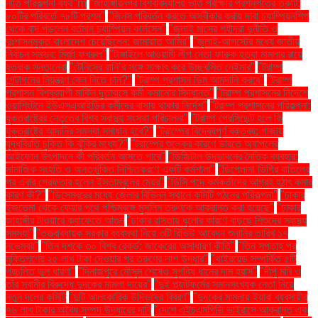
নীতি পরিকল্পনা ব্যর্থ"m
"জাহাঙ্গীরনগর বিশ্ববিদ্যালয় ভর্তি পরীক্ষার প্রশ্নপত্রে ত্রুটি:
৮০টির পরিবর্তে ৭৮টি প্রশ্ন"
"জিনস পরিবর্তন করতে অস্বীকার করায় দাবা চ্যাম্পিয়নশিপ
থেকে বাদ পড়লেন বর্তমান চ্যাম্পিয়ন কার্লসেন"
"জুলাই মাসের শহীদরা দুর্নীতি ও
দুঃশাসনমুক্ত বাংলাদেশ চেয়েছিলেন: জামায়াত আমির"
"জুলাই-আগস্টের মধ্যে জাতীয়
নির্বাচন সম্ভব: মির্জা ফখরুল"
"টাঙ্গাইলে আওয়ামী লীগ নেতা ফারুক হত্যা মামলার রায়ে
হতবাক সন্তানেরা
"টেনিসের রানি’র সঙ্গে সাক্ষাৎ করে উচ্ছ্বসিত নেইমার"
"ট্রাম্প
পেন্টাগনের নিয়ন্ত্রণ কেন নিতে চান?"
"ট্রাম্প প্রশাসন ডিম আমদানি করবে"
"ট্রাম্প
প্রশাসন বিশ্বব্যাপী মার্কিন দূতাবাসে কর্মী কমানোর সিদ্ধান্ত"
"ট্রাম্প প্রশাসনের নির্দেশে
ওয়াশিংটনে ইউএসএআইডির কর্মীদের বাসায় থাকার নির্দেশ"
"ট্রাম্প প্রশাসনের পরিকল্পনা:
যুক্তরাষ্ট্রের নেতৃত্বে বিশ্ব স্বাস্থ্য সংস্থা পরিচালনা"
"ট্রাম্প প্রেসিডেন্ট হলে কি
যুক্তরাষ্ট্রে আদানির সমস্যা সমাধান হবে?"
"ট্রাম্পের বিদ্বেষপূর্ণ বক্তব্য: গাজায়
যুদ্ধবিরতি চুক্তি কি ঝুঁকির মধ্যে?"
"ট্রাম্পের শুল্কের কারণে ভারতে অ্যাপলের
আইফোন উৎপাদনে কী পরিবর্তন আসতে পারে"
"ডিজিটাল উদ্ভাবনের নৈতিক ব্যবহার:
সামাজিক সংহতি ও অন্তর্ভুক্তি নিশ্চিতকরণে একটি কর্মশালা"
"ডিপ্লোমা ডিগ্রি বাতিলের
পর এবার গ্রেফতার হলেন ইস্তাম্বুলের মেয়র"
"ডিসি পদে কর্মকর্তাদের আগ্রহ হঠাৎ কমার
কারণ কী?"
"ডিসেম্বরের মধ্যে জেলার বিভিন্ন স্থানে কমিটি গঠনের পরিকল্পনা"
"ঢাকার
ইজতেমা থেকে ফেরার পথে পশ্চিমবঙ্গে মুসলিম তরুণকে আক্রান্ত করা হয়েছে"
"ঢাকার
জাহাঙ্গীর টাওয়ারে ক্যাফেতে আগুন
"ঢাকার রাস্তায় ধুলোর কারণে বাড়ছে শিশুদের স্বাস্থ্য
সমস্যা"
"তত্ত্বাবধায়ক সরকার ব্যবস্থা নিয়ে ৩টি রিভিউ আবেদন শুনানির তারিখ ১৭
নভেম্বর"
"তিন দশকে ৩০ বিশ্ব রেকর্ড: জাকেরের অসাধারণ কীর্তি"
"তিন সপ্তাহ পর
মুক্তিপণের ২৫ লাখ টাকা দেওয়ার পর তরুণের লাশ উদ্ধার"
"থাইরয়েড সম্পর্কিত ৫টি
প্রচলিত ভুল ধারণা"
"দিনাজপুরে মৌসুম শেষেও সুগন্ধি ধানের দাম হ্রাস"
"দীপু মনি ও
তাঁর স্বামীর বিরুদ্ধে দুদকের মামলা দায়ের"
"দুই প্ল্যাটফর্মের সমানসংখ্যক নেতা নিয়ে
নতুন দলের কমিটি
"দুটি আলংকারিক উদ্ভিদের বিবরণ"
"দুদকের মামলায় ইয়াবা ব্যবসায়ীর
৭৬ লাখ টাকার অবৈধ সম্পদ উদ্ধারের দাবি
"দেশে এইচএমপিভি ভাইরাসে আক্রান্ত এক