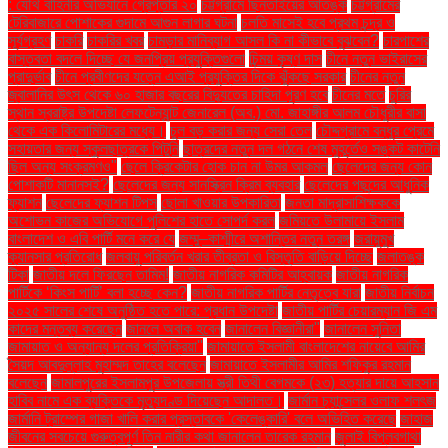
: যৌথ বাহিনীর অভিযানে গ্রেপ্তার ২০
চট্টগ্রামে ছিনতাইয়ের আতঙ্ক
চট্টগ্রামের
টেরিবাজারে পোশাকের গুদামে আগুন লাগার ঘটনা
চলতি মাসেই হবে প্রথম চন্দ্র ও
সূর্যগ্রহণ
চাকরি
চাকরির খবর
চামড়ার মানিব্যাগ আসল কি না কীভাবে বুঝবেন?
চারপাশের
বাস্তবতা বদলে দিচ্ছে যে জনপ্রিয় প্রযুক্তিগুলো
চিন্ময় কৃষ্ণ দাস
চীনে নতুন ভাইরাসের
প্রাদুর্ভাব
চীনে প্রবীণদের যত্নে এআই প্রযুক্তির দিকে ঝুঁকছে সরকার
চীনের নতুন
জ্বালানির উৎস থেকে ৬০ হাজার বছরের বিদ্যুতের চাহিদা পূরণ হবে
চীনের মতে
চুরির
স্থান স্বরাষ্ট্র উপদেষ্টা লেফটেন্যান্ট জেনারেল (অব.) মো. জাহাঙ্গীর আলম চৌধুরীর বাসা
থেকে এক কিলোমিটারের মধ্যে।
চুল বড় করার জন্য সেরা তেল
চৌদ্দগ্রামে বন্ধুর প্রেমে
সহায়তার জন্য স্কুলছাত্রকে পিটুনি
ছাত্রদের নতুন দল গঠনে শেষ মুহূর্তেও সঙ্কট কাটেনি
ছিল অন্য সংক্রমণও"
ছেলে ক্রিকেটার হোক চান না উমর আকমল
ছেলেদের জন্য কোন
পোশাকটি মানানসই?
ছেলেদের জন্য সানস্ক্রিন ক্রিম ব্যবহার
ছেলেদের পছন্দের আধুনিক
ফ্যাশন
ছেলেদের ফ্যাশন টিপস
ছোলা খাওয়ার উপকারিতা
জনতা মাদ্রাসাশিক্ষককে
অশোভন কাজের অভিযোগে পুলিশের হাতে সোপর্দ করল
জমিয়তে উলামায়ে ইসলাম
বাংলাদেশ ও এবি পার্টি মনে করে যে
জম্মু–কাশ্মীরে অশান্তির নতুন তরঙ্গ
জরায়ুমুখ
ক্যানসার প্রতিরোধ
জলবায়ু পরিবর্তন খরার তীব্রতা ও বিস্তৃতি বাড়িয়ে দিচ্ছে
জলাতঙ্ক
টিকা
জাতীয় দলে ফিরছেন তামিম!
জাতীয় নাগরিক কমিটির আহ্বায়ক
জাতীয় নাগরিক
পার্টিকে ‘কিংস পার্টি’ বলা হচ্ছে কেন?
জাতীয় নাগরিক পার্টির নেতৃত্বে যারা
জাতীয় নির্বাচন
২০২৫ সালের শেষে অনুষ্ঠিত হতে পারে: প্রধান উপদেষ্টা
জাতীয় পার্টির চেয়ারম্যান জি এম
কাদের মন্তব্য করেছেন
জানলে অবাক হবেন
জানালেন বিজ্ঞানীরা"
জানালেন সুনিতা
জামায়াত ও অন্যান্য দলের প্রতিক্রিয়া''
জামায়াতে ইসলামী বাংলাদেশের নায়েবে আমির
সৈয়দ আবদুল্লাহ মুহাম্মদ তাহের বলেছেন
জামায়াতে ইসলামীর আমির শফিকুর রহমান
বলেছেন
জামালপুরের ইসলামপুর উপজেলায় স্ত্রী তিথী বেগমকে (২৩) হত্যার দায়ে আহসান
হাবিব নামে এক ব্যক্তিকে মৃত্যুদণ্ড দিয়েছেন আদালত।
জার্মান চ্যান্সেলর ওলাফ শলৎজ
জার্মানি ট্রাম্পের গাজা খালি করার প্রস্তাবকে 'কেলেঙ্কারি' বলে অভিহিত করেছে
জাহাজ
জীবনের সবচেয়ে গুরুত্বপূর্ণ তিন নারীর কথা জানালেন তারেক রহমান
জুলাই বিপ্লবগাথা