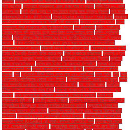
দুরবস্থা
মহাকাশে ৯ মাস বন্দী: সবচেয়ে বড় চ্যালেঞ্জ কী ছিল
মহানগর পুলিশ কমিশনারের
ক্ষমা প্রার্থনা"
মাইগ্রেনে আক্রান্তরা রোজা রাখার সময় যা করবেন
মাটির নিচে ৮৬ কেজি
ওজনের আলু
মাঠে লুটিয়ে পড়ার পর হাসপাতালে মৃত্যুর সঙ্গে লড়ছেন ফুটবলার
মাঠে সংঘর্ষ
ব্যানক্রফটের নাক ও কাঁধ ভেঙেছে
মাতৃমৃত্যু হ্রাসে কেয়ার মডেল সেবার ভূমিকা
মাধ্যমিক.
মানচিত্র এবং তথ্য সংশোধনের বিষয়টি খুবই গুরুত্বপূর্ণ
মানুষের ভোগান্তি চরমে"
মায়ের
অসুস্থতা: মির্জা ফখরুলের মেয়ে স্মৃতিচারণ করলেন
মার্ক জাকারবার্গ
মার্কিন প্রেসিডেন্ট
ডোনাল্ড ট্রাম্প যদি ভারতের পণ্যে সমপরিমাণ শুল্ক আরোপ করেন
মার্কিন প্রেসিডেন্ট
নির্বাচন
মার্কিন রাষ্ট্রদূত স্টিভ উইটকফের মধ্যে অনুষ্ঠিত বৈঠকের পর ট্রাম্প এ মন্তব্য
করেন।
মার্কিন সামরিক বিমান আজ বুধবার দুপুরে পাঞ্জাবের অমৃতসর আন্তর্জাতিক
বিমানবন্দরে অবতরণ করেছে
মিনিকেট চালের দাম কেজিতে বৃদ্ধি
মিয়ানমারের জান্তা তৃতীয়
দফায় সু চির বাড়ি নিলামে বিক্রি করতে ব্যর্থ
মির্জা ফখরুলের অভিযোগ"
মুখপাত্র ও মুখ্য
সংগঠক ছাড়া অন্যান্য সকল অর্গানোগ্রাম
মুঠোফোন ও স্বর্ণালংকার ছিনতাই
মুম্বাইয়ে
বাসের ধাক্কায় নিহত ৬
মুরগির হাড় চিবানো কি আসলেই উপকারী?'
মুহাম্মদ ইউনূসের
আপিলের শুনানি শেষ
মৃত্যুর প্রাক্কালে মস্তিষ্কে কী ঘটে
মৃদু শৈত্যপ্রবাহে কাঁপছে
পঞ্চগড়
মেটা
মেট্রোরেল টিকিট বিক্রি থেকে আয় ২৪৪ কোটি টাকা
মেয়র প্রার্থী
মেসি
মেসি
রোনালদোর হ্যাটট্রিকের রেকর্ডে যোগ দিলেন"
মেসিদের নাটকীয় পরাজয় শেষ মুহূর্তে
মেসির
সঙ্গে সম্পর্কের গুঞ্জন নিয়ে মুখ খুললেন সাংবাদিক সোফি
মো. সারজিদ আলম
মোবাইলে
ইন্টারনেট স্পিড বাড়ানোর সহজ উপায়
মোহাম্মদ সালাহ চলতি মৌসুমে অবিশ্বাস্য ছন্দে
রয়েছেন
যাকে যুক্তরাষ্ট্রের অভিবাসন কর্মকর্তারা গ্রেপ্তার করেছেন
যাঁদের স্তন
ক্যানসারের ঝুঁকি বেশি
যিনি টিপু নামেও পরিচিত
যুক্তরাষ্ট্র ইয়েমেনের ইরান-সমর্থিত হুতি
বিদ্রোহীদের বিরুদ্ধে বড় আকারে সামরিক হামলা শুরু করেছে
যুক্তরাষ্ট্রে ডিমের দাম
সর্বকালের সবচেয়ে বেশি বেড়েছে
যুক্তরাষ্ট্রে পরকীয়া নিয়ে নায়ক নিরবের বিরুদ্ধে স্ত্রীর
অভিযোগ
যুক্তরাষ্ট্রে স্কুলে এলোপাতাড়ি গুলিতে নিহত ৩
যুক্তরাষ্ট্রের আন্তর্জাতিক
উন্নয়ন সংস্থা (USAID) এর প্রধান কার্যালয় ওয়াশিংটনে আজ
যুক্তরাষ্ট্রের দেওয়া
'থাড' ক্ষেপণাস্ত্রবিধ্বংসী ব্যবস্থা:
যুক্তরাষ্ট্রের বাজারে প্রতিযোগীদের চেয়ে পিছিয়ে