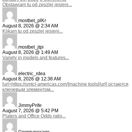
Obstawiam tu od zeszlej jesieni...
mostbet_plKr
August 8, 2026 @ 2:34 AM
Klikam tu od zeszlej jesieni...
mostbet_jtpi
August 8, 2026 @ 1:49 AM
Variety in models and features...
electric_rdea
August 8, 2026 @ 12:38 AM
[url=https://smtcl-americas.com/]machine tools[/url] остаются
ключевым элементом...
JimmyPrife
August 7, 2026 @ 5:42 PM
Platers and Office Odds ratio...
Georgunexage