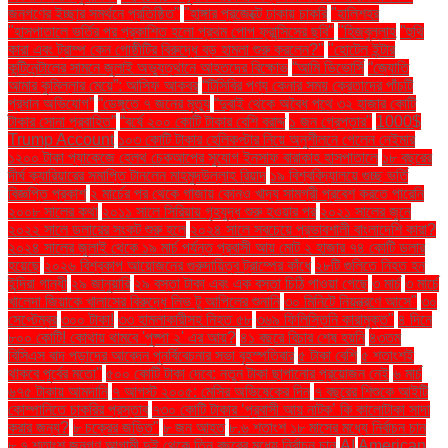
জনগণের ইচ্ছার সমর্থনে প্রতিষ্ঠিত"
"হাঙ্গার প্রজেক্টে ঢাকায় চাকরি
"হালিশহর
"হাসপাতালে ভর্তির পর প্রকাশিত হলো প্রথম পোপ ফ্রান্সিসের ছবি"
"হিজবুল্লাহ
"হুথি
কারা এবং ট্রাম্প কেন গোষ্ঠীটির বিরুদ্ধে বড় হামলা শুরু করলেন?"
"হোটেল ইন্টার
কন্টিনেন্টালের সামনে জুলাই অভ্যুত্থানে আহতদের বিক্ষোভ
“আমি ডিভোর্সি
“জ্যোতি
আমার কুমিল্লার মেয়ে”: আসিফ আকবর
“টিসিবির পণ্য কেনার সময় ক্রেতাদের পাঁচটি
প্রধান অভিযোগ”
“ডেঙ্গুতে ৭ জনের মৃত্যু
“দুবাই থেকে অবৈধ পথে ৩২ হাজার কোটি
টাকার সোনা প্রবাহিত”
“বর্ষে ২০০ কোটি টাকার বেশি বরাদ্দ
১ জন গ্রেপ্তার"
1000$
Trump Account
১০৩ কোটি টাকার হেলিকপ্টার নিয়ে অনুশীলনে গেলেন নেইমার
১২০০ টাকা প্যাকেজে হেলথ চেকআপের সুযোগ ইনসাফ বারাকাহ হাসপাতালে
১৮ বছরের
দীর্ঘ ক্যারিয়ারের সমাপ্তি টানলেন মাহমুদউল্লাহ রিয়াদ
১৯ বিশ্ববিদ্যালয়ে গুচ্ছ ভর্তি
বিজ্ঞপ্তি প্রকাশ
২ মার্চের পর থেকে গাজায় কোনও খাদ্য সামগ্রী প্রবেশ করতে পারেনি
২০০৮ সালের কথা
২০১১ সালে সিরিয়ায় গৃহযুদ্ধ শুরু হওয়ার পর
২০২১ সালের জুনে
২০২২ সালে ডলারের সংকট শুরু হলে
২০২৪ সালে সবচেয়ে প্রভাবশালী বাংলাদেশি কারা?
২০২৪ সালের জুলাই থেকে ১৯ মার্চ পর্যন্ত প্রবাসী আয় মোট ২ হাজার ৭৪ কোটি ডলার
হয়েছে
২০২৬ বিশ্বকাপ আয়োজনের গুরুদায়িত্ব ট্রাম্পের কাঁধে
২৮টি গুলিতে নিহত হন
ইন্দিরা গান্ধী
২৯ জানুয়ারি
২৯ বস্তা টাকা এবং এক বস্তা চিঠি পাওয়া গেছে
৩ মার্চ
৩ মার্চে
খালেদা জিয়াকে খালাসের বিরুদ্ধে লিভ টু আপিলের শুনানি
৩০ মিনিটে নিয়ন্ত্রণে আসে"
৩০
সেপ্টেম্বর
৩০০ টাকা!
৩৩ হামলাকারীসহ নিহত ৫৮
৩৬৯ ফিলিস্তিনি কারামুক্ত"
৪ দিনে
৮০০ কোটি! কোথায় থামবে 'পুষ্পা ২' এর আয়?
৪১ বছরে বিচার শেষ হয়নি
৪৩তম
বিসিএস বাদ পড়াদের আবেদন পুনর্বিবেচনার সভা বৃহস্পতিবার
৫ টাকা বেশি
৫ শতাংশই
থাকবে পূর্বের মতো"
৫০০ কোটি টাকা দেবে: নতুন টাকা ছাপানোর প্রয়োজন নেই
৬ মার্চ
৬৭৫ টাকায় আমদানি
৭ আগস্ট ২০০৫: মেসির অভিষেকের দিন
৭ বছরের শিশুকে আইটি
কোম্পানিতে চাকরির প্রস্তাব
৭৩০ কোটি টাকার ‘প্রবাসী আয় নাটক’ কি কালোটাকা সাদা
করার জন্য?
৮ চক্রের জড়িত"
৮ জন আহত
৮.৬ শতাংশ ১৮ মাসের মধ্যে নির্বাচন চান
৮.৭ শতাংশ জনগণ আগামী দুই থেকে তিন বছরের মধ্যে নির্বাচন চান
AI
American