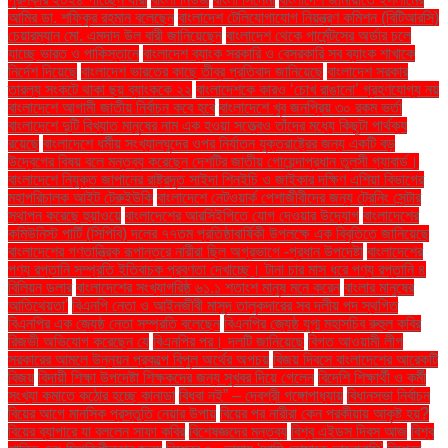
আমির ডা. শফিকুর রহমান বলেছেন
বাংলাদেশ টেলিযোগাযোগ নিয়ন্ত্রণ কমিশন (বিটিআরসি)
চেয়ারম্যান মো. এমদাদ উল বারী জানিয়েছেন
বাংলাদেশ থেকে গার্মেন্টসের অর্ডার চলে
যাচ্ছে ভারত ও পাকিস্তানে
বাংলাদেশ ব্যাংক সরকারি ও বেসরকারি সব ব্যাংক শাখাকে
নির্দেশ দিয়েছে
বাংলাদেশ ভারতের কাছে তীব্র প্রতিবাদ জানিয়েছে
বাংলাদেশ সরকার
তারল্য সংকটে থাকা ছয় ব্যাংককে ২২
বাংলাদেশকে কারও ‘চোখ রাঙানো’ গ্রহণযোগ্য নয়
বাংলাদেশে আগামী জাতীয় নির্বাচন কবে হবে
বাংলাদেশে খুব জনপ্রিয় ৩০ রকম ভর্তা
বাংলাদেশে দুটি বিখ্যাত মানুষের নাম এক হওয়া সত্ত্বেও তাঁদের মধ্যে কিছুটা পার্থক্য
রয়েছে
বাংলাদেশে ধর্মীয় সংখ্যালঘুদের ওপর নির্যাতন যুক্তরাষ্ট্রের জন্য একটি বড়
উদ্বেগের বিষয় বলে মন্তব্য করেছেন দেশটির জাতীয় গোয়েন্দাপ্রধান তুলসী গ্যাবার্ড।
বাংলাদেশে নিযুক্ত জাপানের রাষ্ট্রদূত সাইদা শিনইচি ও জাইকার দক্ষিণ এশিয়া বিভাগের
মহাপরিচালক আইট টেরুইউকি
বাংলাদেশে নেটওয়ার্ক পেশাজীবীদের জন্য ট্রেনিং সেন্টার
স্থাপন করেছে হুয়াওয়ে
বাংলাদেশের আরসিইপিতে যোগ দেওয়ার উদ্যোগ
বাংলাদেশের
কমিউনিস্ট পার্টি (সিপিবি) দলের ৭৭তম প্রতিষ্ঠাবার্ষিকী উপলক্ষে এক বিবৃতিতে জানিয়েছে
বাংলাদেশের গণতান্ত্রিক রূপান্তরে নারীরা ছিল অগ্রভাগে -প্রধান উপদেষ্টা
বাংলাদেশের
পণ্য রপ্তানি সম্প্রতি ইতিবাচক প্রবণতা দেখাচ্ছে। টানা চার মাস ধরে পণ্য রপ্তানি ৪
বিলিয়ন ডলার
বাংলাদেশের সংখ্যাগরিষ্ঠ ৬১.১ শতাংশ মানুষ মনে করেন
বাংলার মানুষের
আতিথেয়তা'
বিএনপি নেতা ও আইনজীবী মাসুদ তালুকদারের সব দলীয় পদ স্থগিত
বিএনপির এক জ্যেষ্ঠ নেতা সম্প্রতি বলেছেন
বিএনপির জ্যেষ্ঠ যুগ্ম মহাসচিব রুহুল কবির
রিজভী অভিযোগ করেছেন যে
বিএনপির পর। দলটি জানিয়েছে
বিগত আওয়ামী লীগ
সরকারের আমলে উন্নয়ন প্রকল্পে বিপুল অর্থের অপচয়
বিজয় দিবসে বাংলাদেশের আরেকটি
বিজয়
বিদায়ী শিক্ষা উপদেষ্টা শিক্ষকদের জন্য সুখবর দিয়ে গেলেন
বিদেশি শিক্ষার্থী ও কর্মী
সংখ্যা কমাতে কঠোর হচ্ছে কানাডা
বিধবা নই” – দেবশ্রী গঙ্গোপাধ্যায়
বিধানসভা নির্বাচন
বিয়ের আগে মানসিক প্রস্তুতি নেয়ার উপায়
বিয়ের পর নারীরা কেন পরকীয়ায় আকৃষ্ট হয়?
বিয়ের ব্যাপারে যা বললেন সাফা কবির
বিশেষজ্ঞদের মন্তব্য
বিশ্ব এইডস দিবস আজ
বিশ্ব