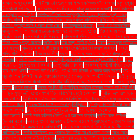
বাতাস ‘অস্বাস্থ্যকর’
ঢাবি উপাচার্যের দুঃখ প্রকাশ অনাকাঙ্ক্ষিত ঘটনার জন্য
তবুও শ্রোতা
হীন বাংলাদেশ বেতার”
তবে আমরাও পরাজিত হব: মাহমুদুর রহমান মান্না"
তরুণ ট্রাম্পের
চরিত্রে দুর্দান্ত স্ট্যান
তরুণ-তরুণীদের অঙ্গ-প্রত্যঙ্গের ক্ষতির প্রবণতা বৃদ্ধি করছে
অ্যালকোহল
তরুণদের নতুন রাজনৈতিক দলের প্রতিষ্ঠাকালীন কমিটির সদস্য সংখ্যা
এখনও চূড়ান্ত হয়নি। তবে জানা গেছে
তা অব্যাহত রয়েছে।
তাজা ফল আমদানিতে
সম্পূরক শুল্ক ৩০ শতাংশ থেকে কমিয়ে ২৫ শতাংশ করা হয়েছে
তাঁদের জন্য আগে
স্ক্রিনিং জরুরি
তাপমাত্রা ৯ ডিগ্রির ঘরে
তাপমাত্রা বৃদ্ধি উদ্ভিদের কার্বন শোষণ বন্ধ করে
দিতে পারে - নতুন গবেষণা
তামিল নাড়ু
তার জন্য আমি দুঃখিত'
তারকা
তারুণ্যের শক্তিতে
‘সব সম্ভব’
তাহসানের কারণেই রোজা ও তার প্রেমিকের ব্রেকআপ হয়েছিল
তিব্বতে
শক্তিশালী ভূমিকম্প
তীব্র হচ্ছে শীত
তুরস্ক
তুরস্কের সরকার থেকে ইস্তানবুলে ফ্রি
ইফতার
তুলসী গ্যাবার্ড বলেন
তৃতীয় প্রান্তিকে ইউসিবির শেয়ারপ্রতি আয় বৃদ্ধি"
তৃতীয়
বিয়ে নিয়ে মুখ খুললেন শাকিব খান
তেঁতুলিয়ায় ৮ ডিগ্রি
ত্বক ও চুল ভালো রাখতে খেতে
হবে যেসব খাবার
ত্রিশের আগে ভেঙে গেল এ আর রহমান ও সায়রা বানুর সংসার
ৎস্য ও
প্রাণিসম্পদ উপদেষ্টা ফরিদা আখতার সম্প্রতি ফেসবুকে যে পোস্টটি দিয়েছেন
থাইল্যান্ডে
৬ মাস ধরে নিখোঁজ বাংলাদেশি যুবক থাই নারীর সঙ্গে হোটেলে পাওয়া গেল!
থাকছে ‘জুলাই
চত্বর’
দশরথ রঙ্গশালা
দিনাজপুরে বিএনপির মিছিলে ককটেল হামলার ঘটনায় আওয়ামী লীগ
দিল্লির মুখ্যমন্ত্রী হিসেবে শপথ নিলেন বিজেপি নেত্রী রেখা গুপ্ত
দীর্ঘদিন অল্প অল্প জ্বর -
অবহেলা নয়
দুই দিন ধরে ইসরায়েল যেভাবে ফিলিস্তিনের গাজার নিরীহ মানুষের ওপর বর্বর
হামলা চালাচ্ছে
দুই দেশের নেতাদের কঠোর প্রতিক্রিয়া"
দুই বছর পর আবার শুরু হলো
জাহাজ রপ্তানি
দুটোই সমান গুরুত্বপূর্ণ মনে করে"
দুধ বিক্রেতা থেকে সেনার
লেফটেন্যান্ট!
দুর্নীতি দমন কমিশন (দুদক) এর আবেদন অনুযায়ী
দুর্নীতি দমন কমিশন
(দুদক) গতকাল
দুর্বল ব্যাংকের গ্রাহকদের উদ্দেশে বাংলাদেশ ব্যাংকের গভর্নরের আশ্বাস
দেড় কোটি টাকা আত্মসাতের অভিযোগ"
দেশকে ধ্বংসের পথে নিয়ে গিয়ে আ.লীগ নেতারা
পালিয়েছেন"
দেশীয় সয়াবিনের ৮০ শতাংশ উৎপাদিত হয় যে জেলা থেকে
দেশে দেশে
রমজান পালনে সাংস্কৃতিক ভিন্নতা
দেশে প্রথমবারের মতো উদযাপিত হচ্ছে কৃষক দিবস