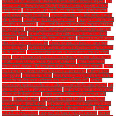
পরিবেশে নটর ডেম ইউনিভার্সিটি বাংলাদেশের দ্বিতীয় সমাবর্তন সফলভাবে অনুষ্ঠিত"
"এই
দেশ ১৯৭১-এর শহীদদের রক্তের প্রতি বিশ্বাসঘাতকতা করেছে: কুমিল্লায় জোনায়েদ
সাকির মন্তব্য"
"এক মাস ধরে খোলা সয়াবিন তেল ব্যবহার করছেন বাণিজ্য উপদেষ্টা"
"একটি আমলকীর অসীম উপকারিতা!"
"একুশে পদক পাচ্ছেন ১৪ বিশিষ্ট ব্যক্তি ও জাতীয়
নারী ফুটবল দল"
"এশিয়াটিক ল্যাবরেটরিজের মুনাফা কমেছে"
"এসঅ্যান্ডপি আদানির তিনটি
কোম্পানির ঋণমান কমালো"
"এহুদ ওলমার্ট কীভাবে তৈরি করেছিলেন ইসরায়েল-ফিলিস্তিন
রাষ্ট্রের মানচিত্র"
"ঐকমত্য কমিশন রাজনৈতিক দলগুলোর সাথে আলাদাভাবে আলোচনা
করবে: আলী রীয়াজ"
"ওসমানী বিমানবন্দরে অগ্নিনির্বাপণ মহড়ায় অংশ নিলেন বেবিচক
চেয়ারম্যান"
"কাউকে বিশৃঙ্খলা সৃষ্টির সুযোগ দেওয়া যাবে না
"কিশোরগঞ্জে ভাঙারি দোকানে
মর্টার শেল দেখতে পেয়ে ৯৯৯-এ কল
"কেনেডি হত্যাকাণ্ডের বিষয়ে ৮০ হাজার পৃষ্ঠার
গোপন নথি প্রকাশ"
"ক্ষমতায় থাকা অবস্থায় নির্বাচনে অংশগ্রহণ জনগণ আর মেনে নেবে
না: জি এম কাদের"
"গণ–অভ্যুত্থানের ছয় মাস পর ছেলের মরদেহ পেয়ে মা'র অবিরত
কান্না"
"গণমাধ্যম সরকার অখুশি হবে এমন সংবাদ প্রকাশে ভয় পাচ্ছে: জি এম কাদের"
"গাজায় ২ মার্চের পর খাদ্য সহায়তা প্রবাহ বন্ধ: জাতিসংঘ"
"গাজায় অবৈধ আদেশ
অমান্য করতে সেনাদের প্রতি ইসরায়েলের সাবেক নিরাপত্তা উপদেষ্টার আহ্বান"'
"গাজার
সংঘর্ষ বন্ধের জন্য আলোচনার প্রতি ইসরায়েল ও হামাসের আগ্রহ"
"গাজীপুরে হামলা:
ওসি প্রত্যাহার
"গোসলের আগে না পরে
"ঘরের বাতাসে দূষণ: সুস্থ থাকার জন্য করণীয়".
"চট্টগ্রামের আঞ্চলিক ভাষায় রোহিঙ্গাদের জন্য প্রধান উপদেষ্টার বার্তা"
"চাকরিতে
প্রবেশের জন্য পুরুষদের বয়সসীমা ৩৫ ও নারীদের ৩৭ বছরে উন্নীত করার প্রস্তাব"
"চার
মাস ধরে রপ্তানি আয় ৪ বিলিয়ন ডলারের উপরে"
"চারটি পদ ছাড়া জাতীয় নাগরিক কমিটির
বাকি সব কমিটি বিলুপ্ত ঘোষণা"
"চারবার বসতভিটা সরিয়েও ভাঙনের আতঙ্কে আলী
আহমদ"
"চীনের ৫টি পদক্ষেপ
"চুয়েট ছাত্রলীগের সভাপতি আটক"
"চোখের স্বাস্থ্য
উন্নত রাখতে যে খাবারগুলি খাবেন"
"চ্যাম্পিয়নস ট্রফি: ২ শর্তে হাইব্রিড মডেলে সম্মত
পাকিস্তান"
"ছুরিকাঘাত ও বৈদ্যুতিক শকে হত্যা: সবজিখেতে লাশ ফেলা"
"জমিয়ত ও
এবি পার্টি: সংস্কার ও নির্বাচন
"জয়পুরহাটে হাট ইজারায় সিন্ডিকেটের কারসাজি
"জাপানের