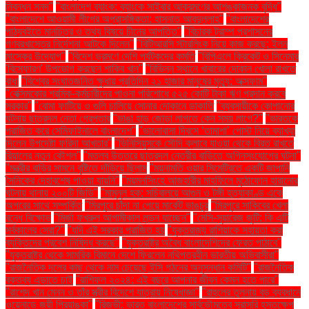
নিবন্ধন সনদ"
"বাংলাদেশ ব্যাংক: ব্যাংকে সাইবার আক্রমণের আশঙ্কাজনক বৃদ্ধি"
"বাংলাদেশে আওয়ামী লীগের অপ্রাসঙ্গিকতা: হাসনাত আবদুল্লাহ"
"বাংলাদেশের
পাঠ্যবইতে মানচিত্র ও তথ্য বিষয়ে চীনের আপত্তি"
"বিচারক ট্রাম্প প্রশাসনের
গণবরখাস্তের নির্দেশনা আটকে দিলেন"
"বিটিআরসি স্টারলিংক নিয়ে কাজ করছে: ইলন
মাস্কের উদ্যোগ"
"বিদেশ ভ্রমণে দেশি পর্যটকদের কমতি
"বিপিএলে ক্রিকেট ও সিনেমার
'বিস্ফোরণ' উপভোগ করছেন শাকিব খান"
"বিভিন্ন স্থানে খাবারের দোকান খোলা রাখতে
বাধা
"বিশ্বের সংঘাতজনিত ক্ষুধায় প্রতিদিন ২১ হাজার মানুষের মৃত্যু: অক্সফাম"
"বেক্সিমকোর শ্রমিক-কর্মচারীদের পাওনা পরিশোধে ৫২৫ কোটি টাকা ঋণ প্রদান করবে
সরকার"
"বোমা ফাটিয়ে ও গুলি চালিয়ে সোনার দোকানে ডাকাতি
"ব্যবসায়ীকে কোপানোর
ঘটনায় ছাত্রদল নেতা গ্রেপ্তার
"ভাঙা হাড় জোড়া লাগতে কেন সময় লাগে?"
"ভারতকে
পরাজিত করে সেমিফাইনালে বাংলাদেশ"
"ভালোবাসা দিবসে ‘তামাশা’ পোস্ট নিয়ে ব্যাখ্যা
দিলেন উপদেষ্টা ফরিদা আখতার"
"ভিনিসিয়ুসকে সৌদি ক্লাবে যাওয়া থেকে বিরত রাখতে
রিয়ালের নতুন কৌশল"
"মতলব উত্তরে ছাত্রদল নেত্রীর বাড়িতে অগ্নিসংযোগের ঘটনা"
"মন্ত্রীর বাড়ির সামনে বৃষ্টিতে দাঁড়িয়ে ছিলাম
"ময়নামতি ওয়ার সিমেট্রিতে একটি জাপানি
সৈনিকের দেহাবশেষ পাওয়া যায়নি"
"ময়মনসিংহে আজহারীর মাহফিলে মুঠোফোন হারানোর
ঘটনায় থানায় ২০০টি জিডি"
"মামুনুল হক: সচিবালয়ে আগুন ও টঙ্গী হত্যাকাণ্ড একে
অপরের সাথে সম্পর্কিত
"মিরপুরে চাঁদা না পেয়ে মার্কেট ভাঙচুর
"মিরপুরে সাকিবের খেলা
বন্ধে বিক্ষোভ
"মির্জা ফখরুল আগামীকাল লন্ডন যাচ্ছেন"
"মেসি-সুয়ারেজ জুটি: কি এটি
সর্বকালের সেরা?"
"যদি এই সরকার পরাজিত হয়
"যুক্তরাজ্য রাশিয়াকে সহায়তা করা
ব্যক্তিদের প্রবেশ নিষিদ্ধ করছে"
"যুক্তরাষ্ট্র অবৈধ বাংলাদেশিদের ফেরত পাঠাবে"
"যুক্তরাষ্ট্র থেকে সামরিক বিমানে দেশে ফিরলেন নথিপত্রহীন ভারতীয় অভিবাসীরা"
"রাজনৈতিক দলের কাছ থেকে নাম চেয়েছে ইসি গঠনের অনুসন্ধান কমিটি"
"রাজনৈতিক
বক্তব্য এড়াতে চাই
"রাশিফল ২০২৪: এই বছরে আপনার জীবন কেমন হতে পারে"
"রাশেদ খান মেনন ও তাঁর স্ত্রীর বিদেশে যাত্রায় নিষেধাজ্ঞা"
"রাহুলের তুলনায় বড় ব্যবধানে
ওয়েনাডে জয়ী প্রিয়াঙ্কা"
"রিজভী: ভারত বাংলাদেশের সার্বভৌমত্বে সরাসরি হস্তক্ষেপ