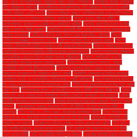
পক্ষ থেকে অন্তর্বর্তীকালীন সরকারের প্রতি সমর্থন পুনর্ব্যক্ত"
"জার্মানির কঠোর অভিবাসন
নীতি পরিকল্পনা ব্যর্থ"m
"জাহাঙ্গীরনগর বিশ্ববিদ্যালয় ভর্তি পরীক্ষার প্রশ্নপত্রে ত্রুটি:
৮০টির পরিবর্তে ৭৮টি প্রশ্ন"
"জিনস পরিবর্তন করতে অস্বীকার করায় দাবা চ্যাম্পিয়নশিপ
থেকে বাদ পড়লেন বর্তমান চ্যাম্পিয়ন কার্লসেন"
"জুলাই মাসের শহীদরা দুর্নীতি ও
দুঃশাসনমুক্ত বাংলাদেশ চেয়েছিলেন: জামায়াত আমির"
"জুলাই-আগস্টের মধ্যে জাতীয়
নির্বাচন সম্ভব: মির্জা ফখরুল"
"টাঙ্গাইলে আওয়ামী লীগ নেতা ফারুক হত্যা মামলার রায়ে
হতবাক সন্তানেরা
"টেনিসের রানি’র সঙ্গে সাক্ষাৎ করে উচ্ছ্বসিত নেইমার"
"ট্রাম্প
পেন্টাগনের নিয়ন্ত্রণ কেন নিতে চান?"
"ট্রাম্প প্রশাসন ডিম আমদানি করবে"
"ট্রাম্প
প্রশাসন বিশ্বব্যাপী মার্কিন দূতাবাসে কর্মী কমানোর সিদ্ধান্ত"
"ট্রাম্প প্রশাসনের নির্দেশে
ওয়াশিংটনে ইউএসএআইডির কর্মীদের বাসায় থাকার নির্দেশ"
"ট্রাম্প প্রশাসনের পরিকল্পনা:
যুক্তরাষ্ট্রের নেতৃত্বে বিশ্ব স্বাস্থ্য সংস্থা পরিচালনা"
"ট্রাম্প প্রেসিডেন্ট হলে কি
যুক্তরাষ্ট্রে আদানির সমস্যা সমাধান হবে?"
"ট্রাম্পের বিদ্বেষপূর্ণ বক্তব্য: গাজায়
যুদ্ধবিরতি চুক্তি কি ঝুঁকির মধ্যে?"
"ট্রাম্পের শুল্কের কারণে ভারতে অ্যাপলের
আইফোন উৎপাদনে কী পরিবর্তন আসতে পারে"
"ডিজিটাল উদ্ভাবনের নৈতিক ব্যবহার:
সামাজিক সংহতি ও অন্তর্ভুক্তি নিশ্চিতকরণে একটি কর্মশালা"
"ডিপ্লোমা ডিগ্রি বাতিলের
পর এবার গ্রেফতার হলেন ইস্তাম্বুলের মেয়র"
"ডিসি পদে কর্মকর্তাদের আগ্রহ হঠাৎ কমার
কারণ কী?"
"ডিসেম্বরের মধ্যে জেলার বিভিন্ন স্থানে কমিটি গঠনের পরিকল্পনা"
"ঢাকার
ইজতেমা থেকে ফেরার পথে পশ্চিমবঙ্গে মুসলিম তরুণকে আক্রান্ত করা হয়েছে"
"ঢাকার
জাহাঙ্গীর টাওয়ারে ক্যাফেতে আগুন
"ঢাকার রাস্তায় ধুলোর কারণে বাড়ছে শিশুদের স্বাস্থ্য
সমস্যা"
"তত্ত্বাবধায়ক সরকার ব্যবস্থা নিয়ে ৩টি রিভিউ আবেদন শুনানির তারিখ ১৭
নভেম্বর"
"তিন দশকে ৩০ বিশ্ব রেকর্ড: জাকেরের অসাধারণ কীর্তি"
"তিন সপ্তাহ পর
মুক্তিপণের ২৫ লাখ টাকা দেওয়ার পর তরুণের লাশ উদ্ধার"
"থাইরয়েড সম্পর্কিত ৫টি
প্রচলিত ভুল ধারণা"
"দিনাজপুরে মৌসুম শেষেও সুগন্ধি ধানের দাম হ্রাস"
"দীপু মনি ও
তাঁর স্বামীর বিরুদ্ধে দুদকের মামলা দায়ের"
"দুই প্ল্যাটফর্মের সমানসংখ্যক নেতা নিয়ে
নতুন দলের কমিটি
"দুটি আলংকারিক উদ্ভিদের বিবরণ"
"দুদকের মামলায় ইয়াবা ব্যবসায়ীর