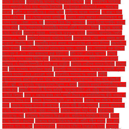
পড়ছে বাংলাদেশ
যুক্তরাষ্ট্রের শুল্কের প্রতিক্রিয়া হিসেবে"
যুদ্ধ
যুদ্ধকালীন সতর্কতার
মতো প্রস্তুতি নিতে হবে: প্রধান উপদেষ্টা"
যুব উন্নয়ন অধিদপ্তরে ১২০ পদের বড়
নিয়োগ
যুবলীগ ও ছাত্রলীগের ৪ নেতা আটক
যুবলীগের সাবেক সভাপতি
যে কারণে হঠাৎ
ওজন বেড়ে যায়
যেন মেঘের ভেলায় ভাসছি...
যেভাবে রেকর্ড করবেন হোয়াটসঅ্যাপ কল
যেসব কারণে রোজা ভেঙে যায়
রক্তচাপ নিয়ে কিছু আলোচনা
রক্তে হিমোগ্লোবিন বাড়াবে
যেসব খাবার
রংপুর গ্রেপ্তার নীলফামারীর সাবেক এমপি আফতাব উদ্দিন
রংপুরের আকাশে
মেঠো আবাবিল
রমজানুল মুবারক - কল্যাণের অফুরন্ত ভান্ডার
রমজানে আল্লাহর নৈকট্য
লাভের ১০ আমল
রমজানে তাকওয়া অর্জনের উপায়
রহস্য বাড়ছে সেই '২৫ হাজার বছরের
পুরোনো' পিরামিড নিয়ে
রাঙামাটির চায়না কমলা: সফল চাষের এক নতুন দিগন্ত
রাজধানীতে
তীব্র যানজট
রাজধানীতে মিনিকেট চালের দাম আরও বেড়েছে
রাত পোহালেই শুরু বইমেলা
রাতে ঘুম না এলে কোন কাজগুলো করা উচিত নয়
রানি তখন এগিয়ে আসেন"
রাশিয়া-
ইউক্রেন যুদ্ধে অস্ত্র বিক্রি বৃদ্ধি
রাশিয়ায় বহুতল ভবনে ৯/১১ স্টাইলে ড্রোন হামলা
রাশিয়ায় যে বাঙালি বিপ্লবীকে হত্যা করা হয়েছিল
রাশিয়ার ওখটস্ক সাগরে নিখোঁজ
রাশিয়ার
দাবি
রাষ্ট্র সংস্কার অতিরিক্ত জরুরি
রাষ্ট্রপতি সংবিধানের ১০৬ অনুচ্ছেদ অনুযায়ী সুপ্রিম
কোর্টের মতামত চেয়ে রেফারেন্স পাঠান
রাষ্ট্রপতির পদত্যাগের আহ্বান
রাষ্ট্রীয়
পৃষ্ঠপোষকতায় রাজনৈতিক দল গঠন হলে সরকারের গ্রহণযোগ্যতা হ্রাস পাবে: রিজভী"
রাস্ট বেল্টে শেষ মুহূর্তের প্রচারে ব্যস্ত ট্রাম্প ও কমলা
রাহাতের কনসার্টে শিক্ষার্থীদের জন্য
বিশেষ ছাড়
রিজভী: আওয়ামী লীগের কর্মসূচি 'অনুশোচনাহীন এক নারীর আর্তচিৎকার'
রোগীরা বিপাকে
রোজ ৫ ধরনের খাবার খেলে ফ্যাটি লিভার ও হেপাটাইটিসের ঝুঁকি থাকবে না
রোজাদার শিশুর যত্ন
রোজায় ইসবগুলের ভুসি কেন খাবেন?
রোজায় গলা শুকিয়ে যাওয়ার
কারণ
রোজায় ত্বকের যত্নে কী করবেন?
রোজায় নারী বাঁচুক সুস্থতায়
রোজার খাদ্যপণ্যে
৭৫% পর্যন্ত ছাড় দিচ্ছে আরব দেশগুলো
রোজার প্রকার সমূহ জানুন
রোনালদোই
ইতিহাসের সেরা
রোহিঙ্গারা মিয়ানমারে ফিরতে চায়: জাতিসংঘ মহাসচিব উখিয়ায়
র্তমানে
ঋণের পরিমাণ বাড়লেও
র্যটকদের কঠোর বিধিনিষেধে সেন্ট মার্টিন দ্বীপ ভ্রমণ
লাল কার্ড
লালশাক লাল হয় কেন
লালশাপলারবিল'
লেবাননের দক্ষিণে ইসরায়েলি হামলা
লোকমুখে