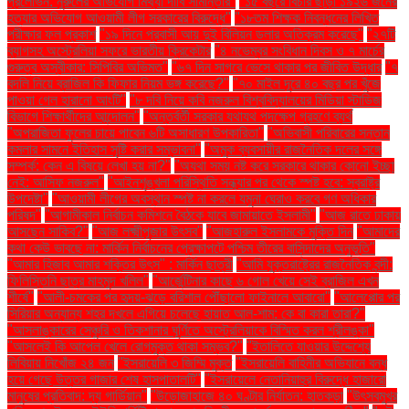
প্রলোভন: নুরুলের অভিযোগ মিথ্যা দাবি সামান্তার"
"১৫ বছরে বিচার ছাড়া ১৯২৬ জনের
হত্যার অভিযোগ আওয়ামী লীগ সরকারের বিরুদ্ধে"
"১৮তম শিক্ষক নিবন্ধনের লিখিত
পরীক্ষার ফল প্রকাশ
"১৯ দিনে প্রবাসী আয় দুই বিলিয়ন ডলার অতিক্রম করেছে"
"২৭টি
ব্যাগসহ অস্ট্রেলিয়া সফরে ভারতীয় ক্রিকেটার
"৪ নভেম্বর সংবিধান দিবস ও ৭ মার্চের
গুরুত্ব অস্বীকার: সিপিবির অভিমত"
"৬৭ দিন সাগরে ভেসে থাকার পর জীবিত উদ্ধার
"৭
বদলি নিয়ে ব্রাজিল কি ফিফার নিয়ম ভঙ্গ করেছে?"
"৭০ মাইল দূরে ৪০ বছর পর খুঁজে
পাওয়া গেল হারানো আংটি"
"৮ দবি নিয়ে কবি নজরুল বিশ্ববিদ্যালয়ের মিডিয়া স্টাডিজ
বিভাগে শিক্ষার্থীদের আন্দোলন"
"অন্তর্বর্তী সরকার যথাযথ পদক্ষেপ গ্রহণে ব্যর্থ
"অপরাজিতা ফুলের চায়ে পাবেন ৬টি অসাধারণ উপকারিতা"
"অভিবাসী পরিবারের সন্তান
কমলার সামনে ইতিহাস সৃষ্টি করার সম্ভাবনা"
"অমুক ব্যবসায়ীর রাজনৈতিক দলের সঙ্গে
সম্পর্ক: কেন এ বিষয়ে লেখা হয় না?"
"অযথা সময় নষ্ট করে সরকারে থাকার কোনো ইচ্ছা
নেই: আসিফ নজরুল"
"আইনশৃঙ্খলা পরিস্থিতি সন্ধ্যার পর থেকে স্পষ্ট হবে: স্বরাষ্ট্র
উপদেষ্টা"
"আওয়ামী লীগের অবস্থান স্পষ্ট না করলে যমুনা ঘেরাও করবে গণ অধিকার
পরিষদ"
"আগামীকাল নির্বাচন কমিশনে বৈঠকে যাবে জামায়াতে ইসলামী"
"আজ রাতে ঢাকায়
আসছেন সাকিব?"
"আজ লক্ষ্মীপূজার উৎসব"
"আজহারুল ইসলামকে মুক্তি দিন
"আমাদের
কথা কেউ ভাবছে না: মার্কিন নির্বাচনের প্রেক্ষাপটে পশ্চিম তীরের বাসিন্দাদের অনুভূতি"
"আমার হিজাব আমার শক্তির উৎস" : মার্কিন ছাত্রী
"আমি যুক্তরাষ্ট্রের রাজনৈতিক বন্দী:
ফিলিস্তিনি ছাত্র মাহমুদ খলিল"
"আর্জেন্টিনার কাছে ৬ গোল খেয়ে সেই ব্রাজিল এখন
শীর্ষে"
"আলী-চমকের পর হৃদয়-ঝড়ে বরিশাল পৌঁছালো ফাইনালে আবারো"
"আলেপ্পোর পর
সিরিয়ার অন্যান্য শহর দখলে এগিয়ে চলেছে হায়াত আল-শাম: কে বা কারা তারা?"
"আসলাঙ্কারের সেঞ্চুরি ও তিকশানার ঘূর্ণিতে অস্ট্রেলিয়াকে বিস্মিত করল শ্রীলঙ্কা"
"আসলেই কি আপেল খেলে রোগমুক্ত থাকা সম্ভব?"
"ইতালিতে যাওয়ার উদ্দেশ্যে
লিবিয়ায় নিখোঁজ ২৪ জন
"ইসরায়েলি ৩ জিম্মি মুক্ত
"ইসরায়েলি বাহিনীর অভিযানে বন্ধ
হয়ে গেছে উত্তর গাজার শেষ হাসপাতালটি"
"ইসরায়েলে নেতানিয়াহুর বিরুদ্ধে হাজারো
মানুষের প্রতিবাদ: দ্য গার্ডিয়ান"
"উড়োজাহাজে ৪০ ঘণ্টার নির্যাতন: হাতকড়া
"উৎসবমুখর