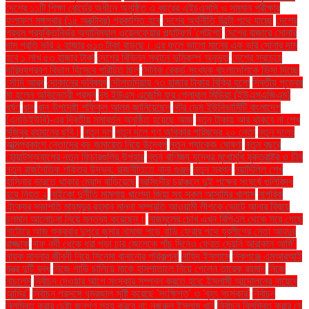
দেশের ১১টি শিক্ষা বোর্ডের অধীনে অনুষ্ঠিত এ বছরের এইচএসসি ও সমমান পরীক্ষার
ফলাফল মঙ্গলবার (১৫ অক্টোবর) প্রকাশিত হবে
দেশের অর্থনীতি উল্টো পথে যাচ্ছে
দেশের
প্রথম প্রযুক্তিনির্ভর অ্যানিম্যাল ওয়েলফেয়ার প্ল্যাটফর্ম 'পেটগো'
দেশের বাজারে সোনার
দাম প্রতি ভরি ২ হাজার ৬১৩ টাকা বাড়ছে। এর ফলে ভালো মানের এক ভরি সোনার দাম
হবে ১ লাখ ৫৩ হাজার টাকা
দেশের বিভিন্ন স্থানে ভূমিকম্প অনুভূত
দেশের সবচেয়ে
দারিদ্র্যপ্রবণ বিভাগ হিসেবে পরিচিত ছিল
দৈনিক রেকর্ড সংখ্যক বাংলাদেশিকে ভিসা দিচ্ছে
সৌদি আরব
দোকানের ভবিষ্যৎ
দৌলতদিয়ায় ৭৩ হাজার টাকায় বিক্রি হলো
দ্বিতীয় পুত্রের
মা হলেন অভিনেত্রী প্রসূন
দ্য ইউএস এজেন্সি ফর গ্লোবাল মিডিয়া (ইউএসএজিএম)
ধর্ষণ
ধান
ধান উপদেষ্টা শফিকুল আলম জানিয়েছেন
নটর ডেম ইউনিভার্সিটি বাংলাদেশ
(এনডিইউবি)-এর দ্বিতীয় সমাবর্তন অনুষ্ঠিত হয়েছে আজ
নতুন টাকায় আর থাকবে না শেখ
মুজিবুর রহমানের ছবি।
নতুন দল
নতুন দলে গণ অধিকার পরিষদের ২০ নেতা
নতুন দলের
আত্মপ্রকাশে নেতাদের বড় জমায়েত নিয়ে উদ্বেগ
নতুন প্যাকেজ ঘোষণা
নতুন বছরে
হোয়াটসঅ্যাপের নতুন ফিচারগুলির উপহার
নতুন বাণিজ্য যুদ্ধের মুখোমুখি যুক্তরাষ্ট্র ও চীন
নতুন রাজনৈতিক শক্তির উদ্ভব: রাজনীতিতে নানা গুঞ্জন
নতুন স্বপ্ন
নয়াদিল্লি শেখ
হাসিনার ভারতে থাকার মেয়াদ বাড়িয়েছে
নরসিংদীর চরাঞ্চলে দুই পক্ষের সংঘর্ষে গুলিবিদ্ধ
হয়ে নিহত ২
নাইকো দুর্নীতি মামলায় খালেদা জিয়া সহ সকল আসামির খালাস
নাগরিক
ঐক্যের সভাপতি মাহমুদুর রহমান মান্না সম্প্রতি আওয়ামী লীগকে ভোটে আনার বিষয়ে
চলমান আলোচনা নিয়ে মন্তব্য করেছেন।
নাজমুলের চোখ এখন বিপিএল থেকে সরে গেছে
নাটোরে আজ শুক্রবার দুপুরে জুমার নামাজ পড়ে বাড়ি ফেরার পথে যুবলীগের নেতা আবদুর
রাজ্জাক
নাফ নদী থেকে ধরা পড়া চার জেলেকে পাঁচ দিনেও ফেরত দেয়নি আরাকান আর্মি"
নায়ক মান্নার জীবনী নিয়ে সিনেমা বানানোর পরিকল্পনা
নাহিদ ইসলামে
নিকগঞ্জে এমআরআই
যন্ত্র দুটি বন্ধ
নিজে গাড়ি চালিয়ে মাকে হাসপাতালে নিয়ে গেলেন তারেক রহমান
নিজে
নাচলেন
নির্বাচন দেওয়ার আগে সংস্কার সম্পন্ন করতে হবে: ইসলামী আন্দোলনের নায়েবে
আমির"
নির্বাচন প্রসঙ্গে ধূম্রজাল সৃষ্টি করেছে 'সংক্ষিপ্ত' ও 'বৃহৎ সংস্কার'
নির্বাচন
বিলম্বিত করার চেষ্টা জনগণ সহ্য করবে না: নজরুল ইসলাম খান
নির্বাচন বিলম্বিত করার যে