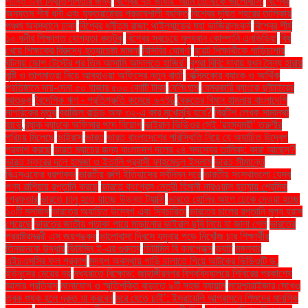
শান্তি এবং স্থিতিশীলতার জন্য
বিশ্বের ৭০ ভাষায় 'আমি তোমাকে ভালোবাসি'
বিশ্বের
অন্যতম শীর্ষ ধনী এবং যুক্তরাষ্ট্রের প্রভাবশালী ব্যক্তি
বিশ্বের দূষিত শহরের তালিকায়
পঞ্চম অবস্থানে ঢাকা
বিশ্বের ধনীতম রাজা: থাইল্যান্ডের মহা ভাজিরালংকর্ন
বিশ্বের শীর্ষ
১০ ধনীর শিক্ষাগত যোগ্যতা কতটুকু
বিশ্বের সবচেয়ে মূল্যবান কোম্পানি এনভিডিয়া
বিষ
খেয়ে শিক্ষকের বিরুদ্ধে হত্যাচেষ্টা মামলা
বিসিবির ঘোষণা
বুয়েট শিক্ষার্থীকে গাড়িচাপার
ঘটনায় ডোপ টেস্টের পর তিন আসামি আদালতে হাজির"
বুশরা বিবি: দাবায় যখন সৈন্য হারায়
বৃষ্টি ও তাপমাত্রা নিয়ে আবহাওয়া অফিসের নতুন বার্তা
বেক্সিমকোর ব্যাংক ও আর্থিক
প্রতিষ্ঠানে দায়-দেনা ৫০ হাজার ৫০০ কোটি টাকা
বেলিংহাম
বেসরকারি ব্যাংকে ছাঁটাইয়ের
আতঙ্ক
বৈদেশিক ঋণ - প্রতিশ্রুতি কমেছে ৬৭%
বৈরুতের বিমান হামলায় বাংলাদেশি
নাগরিকের মৃত্যু
ব্রাজিল রাউন্ড অফ ৩২-এ কার মুখোমুখি হবে?
ব্রিটিশ লেখক সামান্থা
হার্ভে
ব্র্যাক ব্যাংকে অফিসার পদে নিয়োগ
ভাইরাল ভিডিওর সেই ‘রহস্যময়ী’ তরুণীর
পরিচয় মিলেছে
ভাইরাস
ভারত
ভারত বাংলাদেশের পরিস্থিতি নিয়ে যে অযাচিত উদ্বেগ
প্রকাশ করছে
ভারত ম্যাচের জন্য বাংলাদেশ দলের ২৪ সদস্যের তালিকা: কারা আছেন?
ভারত সফরের দলে হামজা ও ইতালি প্রবাসী ফাহমেদুল ইসলাম
ভারত সীমান্তে
বিএসএফের ধরপাকড়
ভারতীয় রুপি ইতিহাসের সর্বনিম্ন দরে
ভারতীয় সংস্থাগুলো যেসব
পণ্য রাশিয়ায় রপ্তানি করছে
ভারতে কংগ্রেস নেত্রী হিমানী নারওয়াল হত্যায় প্রেমিক
গ্রেফতার
ভারতে চালু হতে যাচ্ছে উড়ন্ত ট্যাক্সি
ভারতে হোলির আগে ঢেকে দেওয়া হচ্ছে
১০টি মসজিদ
ভারতের অযাচিত উদ্বেগ এবং দ্বিচারিতা
ভারতের চালের রপ্তানি মূল্য হ্রাস
পেয়েছে
ভারতের জাতীয় পতাকা পায়ে মাড়ানোর ভাইরাল ছবি নিয়ে যা জানা গেল
ভারতের
পররাষ্ট্রমন্ত্রী এস জয়শঙ্কর
ভালোবাসা দিবসে যমুনায় পড়ে নিখোঁজ চার শিক্ষার্থীর
তিনজনকে উদ্ধার
ভিটামিন ই-এর গুরুত্ব
ভিটামিন বি কমপ্লেক্স
ভ্যাট
মঙ্গলবার
এইচএসসির ফল প্রকাশ
মদ্যপ অবস্থায় গাড়ি চালাতে গিয়ে আটকের ভিডিওটি ড.
ইউনূসের মেয়ের নয়
মধ্যরাতে বিক্ষোভ: জাহাঙ্গীরনগর বিশ্ববিদ্যালয়ে শিবিরের প্রকাশ্যে
আসার প্রতিবাদ
মনোযোগ ও স্মৃতিশক্তি বাড়াতে ৯টি সহজ ব্যায়াম
ময়েশ্চারাইজার মেখেও
ত্বক শুষ্ক হলে দ্রুত যা করবেন
মরে যেতে চাই’: ইসরায়েলি আগ্রাসনে শিশুদের মানসিক