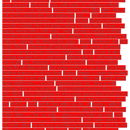
রহমান মঞ্জু বলেছেন
আমি ক্লান্ত
আরও একটি কারখানা পেল পরিবেশবান্ধব স্বীকৃতি
আসকের উদ্বেগ: ঢাকা প্রতিবেদন"
আসামে গরুর মাংস খাওয়া নিষিদ্ধ
আসিফ নজরুলের
সঙ্গে অশোভন আচরণের জন্য তারেক রহমানের নিন্দা
আহত ১".
ইইউ বাংলাদেশের
সংস্কার উদ্যোগে সমর্থন জানালেন - হাদজা লাহবিব
ইউক্রেন
ইউক্রেনে যুক্তরাষ্ট্রের
প্রস্তাবিত যুদ্ধবিরতি চুক্তি নিয়ে রাশিয়ার প্রেসিডেন্ট ভ্লাদিমির পুতিনে
ইউক্রেনে সেনা
পাঠানোর সম্ভাবনা উড়িয়ে দেননি কানাডা - ট্রুডো
ইউক্রেনের প্রেসিডেন্ট ভলোদিমির
জেলেনস্কি অভিযোগ করেছেন যে
ইউনাইটেড কমার্শিয়াল ব্যাংক (ইউসিবি) বছরের তৃতীয়
প্রান্তিকে শেয়ারপ্রতি আয় (ইপিএস) বৃদ্ধি পেয়েছে।
ইউরোপ
ইউরোপজুড়ে সাড়া
ইঙ্গিত
ডাউনিং স্ট্রিটের"
ইনস্টাগ্রামের ৬টি প্রাইভেসি ফিচার যেগুলি আপনার জন্য উপকারী
ইন্টার্নশিপ প্রোগ্রামের মাধ্যমে ভবিষ্যতের ক্যারিয়ার গঠন
ইফতার
ইফতারে কী খাবেন
ইফতারের সময় রাসুল (সা.) যে দোয়া পড়তেন
ইয়ামালের বাঁকা পথে মেসি-ম্যারাডোনার
স্বপ্নের বাড়ি
ইরান: ইসরায়েলকে কঠোর প্রতিশোধের হুমকি
ইলন মাস্ককে ছাড়িয়ে
বিশ্বের শীর্ষ ধনী পরিবার ওয়ালটন
ইলন মাস্কের সম্পত্তি ১৯.২% কমেছে
ইলন মাস্কের
স্টারলিংক বাংলাদেশে এলে কী সুফল মিলবে
ইসরায়েল
ইসরায়েল ও হেজবুল্লাহর যুদ্ধবিরতি
চুক্তি সম্পর্কিত যা জানা যাচ্ছে
ইসরায়েল মাইকে আজান নিষিদ্ধ করল
ইসরায়েলি হামলায়
বৈরুতে আবাসিক ভবনে ১১ জন নিহত
ইসরায়েলের সাবেক সেনা: 'গাজায় যা করেছি
উইন্ডিজের বিপক্ষে বড় হার বাংলাদেশের
উড়িরচরে পরিবার কল্যাণকেন্দ্র পরিণত হয়েছে
পুলিশ ফাঁড়িতে
উত্তর মেসিডোনিয়ায় নৈশ ক্লাবে ভয়াবহ আগুনের ঘটনায় হতাহতদের নিয়ে
উত্তরা ব্যাংক দেবে ১৪৫ কোটি টাকা নগদ লভ্যাংশ
উত্তরা ব্যাংকের মুনাফা ৫০ শতাংশ
বৃদ্ধি
উত্তীর্ণ ৮৩
উদ্ধার
উপদেষ্টা হাসান আরিফ আর বেঁচে নেই
উরুগুয়ে ও ব্রাজিলের
বিপক্ষে শক্তিশালী দল ঘোষণা মেসিদের
এ আর রহমানের পারিশ্রমিক কত
এ বছর ফিতরার
সর্বনিম্ন পরিমাণ ১১০ টাকা এবং সর্বোচ্চ ২ হাজার ৮০৫ টাকা নির্ধারণ করা হয়েছে
এআই
এআই এর প্রভাব: গুগল ৩০০০০ কর্মীকে ছাঁটাইয়ের পথে
এআই প্রযুক্তি সম্বলিত নতুন
দুটি ল্যাপটপ বাজারে
এক ম্যাচ হাতে রেখে সিরিজ জয় টাইগারদের
একই অ্যাপে সব সেবা: