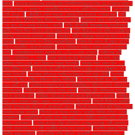
করছে"
"রূপগঞ্জে ডাকাতদের হামলায় ঢাকা বিশ্ববিদ্যালয়ের ছাত্রের চোখে গুরুতর আঘাত"
"রেকর্ড মুনাফা ও লভ্যাংশ: শেয়ারধারীদের জন্য ৯৭৫ কোটি টাকার ঘোষণা"
"রেস্তোরাঁয়
ভ্যাট বাড়ছে না
"রৌমারীতে কৃষক সমাবেশে হামলার নিন্দা জানালো গণতন্ত্র মঞ্চ"
"লাঠি
দিয়ে ভর দিয়ে টিসিবির ট্রাক খুঁজছেন বিল্লাল সরদার"
"লিভারপুল কখন চ্যাম্পিয়ন হবে?"
"শত বছর আগে ঢাকায় ইফতার ও সাহ্‌রি"
"শহীদ বুদ্ধিজীবী শামসুজ্জোহার মৃত্যুদিবসকে
জাতীয় শিক্ষক দিবস হিসেবে ঘোষণা করার দাবি"
"শহীদ মিনারে ৬ দফা দাবিতে চাকরিচ্যুত
বিডিআর সদস্যদের অবস্থান ধর্মঘট"
"শাহবাগে শহীদ পরিবারের সদস্যদের সাড়ে ৫ ঘণ্টা
অবরোধ
"শিশুদের জন্য ফ্লু টিকার প্রয়োজনীয়তা"
"শিশুর দাঁত নড়লে কী করতে হবে?"
"শীতে ব্যাডমিন্টন খেলার উপকারিতা"
"শেখ হাসিনাকে থামাতে ঢাকায় ভারতীয় দূতাবাসে
তলব"
"শেয়ারবাজারে মূলধনি মুনাফার কর ১৫% এ নেমে এসেছে"
"শ্রমিকেরা দাবি
করছেন অতিরিক্ত ১০ শতাংশ
"সবুজ আপেলের নানা উপকারিতা"
"সংযুক্ত আরব
আমিরাত সফর শেষে দেশে ফিরলেন প্রধান উপদেষ্টা"
"সরকার প্রতি ডজন ডিম ১৩০
টাকায় বিক্রি করবে"
"সরকারের আওয়ামী লীগকে নিষিদ্ধ করার কোনো পরিকল্পনা নেই:
প্রধান উপদেষ্টা"
"সংস্কার কমিশনের সুপারিশের বিরুদ্ধে ইসি পাঠাল চিঠি"
"সংস্কার
প্রস্তাবের আগে নির্বাচন কমিশন গঠনের প্রক্রিয়া"
"সাত মাসে বিদেশি ঋণ বৃদ্ধি পেয়ে
৩৯৪ কোটি ডলার
"সামরিক তৎপরতার মুখে জাপোরিঝঝিয়াতে পরিদর্শনে ব্যর্থ আইএইএর
পর্যবেক্ষকেরা"
"সিটিকে আরও ডুবিয়ে সালাহ বললেন
"সিরামিক শিল্প মালিকদের গ্যাসের
দাম না বাড়ানোর দাবি"
"সিরিয়ায় আইএসের পুনরুত্থানের ঝুঁকি দ্বিগুণ হয়েছে"
"সিরিয়ায়
কারা কোন এলাকা নিয়ন্ত্রণ করছে: সম্পূর্ণ মানচিত্র বিশ্লেষণ"
"সিলেট সীমান্তে ভারতীয়
খাসিয়া সম্প্রদায়ের গুলিতে দুই বাংলাদেশি আহত"
"সিলেট-ম্যানচেস্টার রুটে বিমান চলাচল
অব্যাহত রাখার আহ্বান"
"সিলেটে এক দিনের ব্যবধানে ‘ভারতীয় খাসিয়া গু‌লিতে’ নিহত
আরেকজন"
"সেনাবাহিনীকে ধৈর্যের সঙ্গে কাজ করতে হবে নির্বাচিত সরকার আসা পর্যন্ত:
সাভারে সেনাপ্রধান"
"সোনার কমোড চুরির অভিযোগে চক্রের সদস্যরা দোষী সাব্যস্ত"
"সৌদি আরব গিয়ে কেন নারী গৃহকর্মীরা মৃত্যুর মুখে পড়ছেন?"
"স্থানীয় সরকার নির্বাচন
নির্দলীয় করার সুপারিশ"
"হাইকোর্টের পূর্ণাঙ্গ আদেশ: অন্তর্বর্তী সরকার আইনি দলিল ও