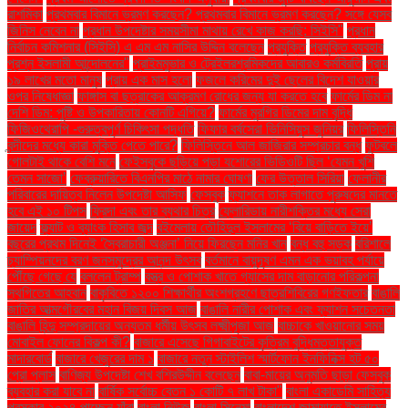
রাশমিকা
প্রথমবার বিমানে ভ্রমণ করছেন? প্রথমবার বিমানে ভ্রমণ করছেন? সঙ্গে যেসব
জিনিস নেবেন না
প্রধান উপদেষ্টার সময়সীমা মাথায় রেখে কাজ করছি: সিইসি"
প্রধান
নির্বাচন কমিশনার (সিইসি) এ এম এম নাসির উদ্দিন বলেছেন
প্রযুক্তি
প্রযুক্তি ব্যবহার
প্রশ্ন ইসলামী আন্দোলনের"
প্রাইমমুভার ও ট্রেইলরশ্রমিকদের আবারও কর্মবিরতি
প্রায়
১৯ লাখের মতো মানুষ
প্রায় এক মাস হলো
ফজলে করিমের দুই ছেলের বিদেশ যাওয়ার
ওপর নিষেধাজ্ঞা
ফাঙ্গাস বা ছত্রাকের আক্রমণ রোধের জন্য যা করতে হবে
ফার্মের ডিম না
দেশি ডিম: পুষ্টি ও উপকারিতায় কোনটি এগিয়ে?
ফার্মের মুরগির ডিমের দাম বৃদ্ধি
ফিজিওথেরাপি -গুরুত্বপূর্ণ চিকিৎসা পদ্ধতি
ফিফার বর্ষসেরা ভিনিসিয়ুস জুনিয়র
ফিলিস্তিনি
বন্দীদের মধ্যে কারা মুক্তি পেতে পারে?
ফিলিস্তিনে আল জাজিরার সম্প্রচার বন্ধ
ফুটবলে
গোলটাই থাকে বেশি মনে
ফেইসবুকে ছড়িয়ে পড়া যশোরের ভিডিওটি ছিল ‘যেমন খুশি
তেমন সাজো’
ফেব্রুয়ারিতে বিএনপির মাঠে নামার ঘোষণা
ফের উত্তাল সিরিয়া
ফেলানীর
পরিবারের দায়িত্ব নিলেন উপদেষ্টা আসিফ
ফেসবুক
ফ্যাশনে তাক লাগাতে পুরুষদের মানতে
হবে এই ১০ টিপস
ফ্রিদা এবং তার ব্যথার চিত্র
ফ্লোরিডায় নারীশক্তির মধ্যে সেরা
জায়েদ
ফ্ল্যাট ও ব্যাংক হিসাব জব্দ
বইমেলায় তৌহিদুল ইসলামের ‘বিয়ে বাড়িতে ইয়ে’
বছরের প্রথম দিনেই ‘স্বৈরাচারী অঞ্জনা’ নিয়ে ফিরছেন মনির খান
বন্ধ বহু সড়ক
বরিশালে
চ্যাম্পিয়নদের বরণ জনসমুদ্রের আনন্দ উৎসব
বর্তমানে বায়ুদূষণ এমন এক ভয়াবহ পর্যায়ে
পৌঁছে গেছে যে
বললেন ট্রাম্প
বস্ত্র ও পোশাক খাতে গ্যাসের দাম বাড়ানোর পরিকল্পনা
স্থগিতের আহ্বান
বাকৃবিতে ১২০০ শিক্ষার্থীর অংশগ্রহণে ছাত্রশিবিরের গণইফতার
বাঙালি
জাতির আত্মগৌরবের মহান বিজয় দিবস আজ
বাঙালি নারীর পোশাক এবং ফ্যাশন সচেতনতা
বাঙালি হিন্দু সম্প্রদায়ের অন্যতম ধর্মীয় উৎসব লক্ষ্মীপূজা আজ
বাচ্চাকে খাওয়ানোর সময়
মোবাইল ফোনের বিকল্প কী?
বাজারে এসেছে গিগাবাইটের কৃত্রিম বুদ্ধিমত্তাযুক্ত
মাদারবোর্ড
বাজারে খেজুরের দাম ১
বাজারে নতুন স্টাইলিশ স্মার্টফোন ইনফিনিক্স হট ৫০
প্রো প্লাস
বাণিজ্য উপদেষ্টা শেখ বশিরউদ্দীন বলেছেন
বাবা-মায়ের অনুমতি ছাড়া ফেসবুক
ব্যবহার করা যাবে না
বার্ষিক সর্বোচ্চ বেতন ১ কোটি ৭ লাখ টাকা"
বাংলা একাডেমি সাহিত্য
পুরস্কার ২০২৪ পাচ্ছেন যাঁরা
বাংলা নিউজ
বাংলা সিনেমা
বাংলাদেশ জামায়াতে ইসলামের