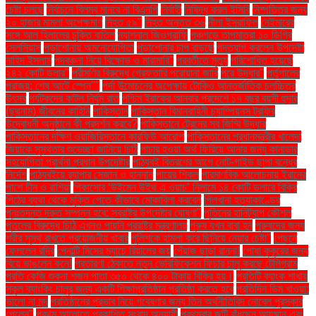
চেষ্টা চলছে
নির্বাচনে বিলম্ব মানবে না বিএনপি
নির্বাহী
নিষিদ্ধ করল ইসিবি
নিষ্পত্তির জন্য
২০ হাজার মামলা অপেক্ষমাণ
নিহত ৫৯"
নিহত অন্তত ৩৬
নীলা ইসরাফিল
নেইমারের
সঙ্গে আল হিলালের চুক্তি বাতিল
ন্যাশনাল জিওগ্রাফি
পঞ্চগড়ে তাপমাত্রা ১০ ডিগ্রি
সেলসিয়াস
পড়াশোনায় অমনোযোগিতা
পড়াশোনার চাপ বাড়ছে
পদত্যাগ করলেন উপদেষ্টা
নাহিদ ইসলাম
পদবঞ্চনা নিয়ে বিক্ষোভ ও মারামারি"
পরবর্তীতে মৃত্যু
পরিশোধিত হয়েছে
২৪২ কোটি ডলার"
পরীমণির বিরুদ্ধে গ্রেফতারি পরোয়ানা জারি
পরে উদ্ধার"
পর্তুগালের
পরাজয়; শেষ আটে স্পেন""
পর্দা উন্মোচনের অপেক্ষায় টোকিও আন্তর্জাতিক চলচ্চিত্র
উৎসব
পর্যটকদের কাটল নির্ঘুম রাত
পশ্চিম ইরাকের আনবার প্রদেশে ১৭ বছর বয়সী হুদার
(ছদ্মনাম) জীবনের কাহিনি
পাকিস্তান
পাকিস্তান বিমানবাহিনী চ্যাম্পিয়নস ট্রফির
উদ্বোধনী অনুষ্ঠানে কী প্রদর্শন করবে?
পাকিস্তানে ট্রেনের সব জিম্মি উদ্ধার
পাকিস্তানের দক্ষিণ ওয়াজিরিস্তানে কারফিউ আরোপ
পাকিস্তানের প্রধানমন্ত্রীর খালেদা
জিয়াকে সুস্থতার শুভেচ্ছা জানিয়ে চিঠি
পাচার হওয়া অর্থ ফিরিয়ে আনার জন্য কানাডার
সহযোগিতা প্রার্থনা প্রধান উপদেষ্টার
পাঠ্যবই বিতরণের আগে নোট-গাইড ছাপা বন্ধের
নির্দেশ
পাঠ্যবইয়ে র‍্যাপার সেজান ও হান্নান
পায়ের শিকল
পারমাণবিক আলোচনায় ইরানের
পাশে চীন ও রাশিয়া
পিকাসোর ‘উইমেন উইথ এ ওয়াচ’ নিলামে ১৪ কোটি ডলারে বিক্রি
পিঠের ব্যথা থেকে মুক্তি পেতে কীভাবে মোকাবিলা করবেন
পিলখানা হত্যাকাণ্ডের
পুনঃতদন্ত দ্রুত সম্পন্ন হবে: স্বরাষ্ট্র উপদেষ্টার ঘোষণা"
পুতিনের হানিট্র্যাপ কৌশল
পুতুলের বিরুদ্ধে চিঠি এখনও পায়নি পররাষ্ট্র মন্ত্রণালয়
পুরুষ যখন বাবা হন
পুরুষদের জন্য
শরীর সুস্থ রাখতে প্রয়োজনীয় খাবার
পুলিশকে হামলা করে ছিনিয়ে নেয়ার চেষ্টা"
পেছনে
ফেললেন রদ্রি
পেনাল্টি মিসের ম্যাচে রিয়ালের জয়
পেঁয়াজ ছাড়া রান্না!
পোষা কুকুরের জন্য
বিয়ে ভাঙলেন কনে!
প্রতারণা ঠেকাতে নতুন ভেরিফিকেশন ফিচার চালু করছে টেলিগ্রাম
প্রতি কেজি শুকনা শজন পাতা ৩৫০ থেকে ৪০০ টাকায় বিক্রি হয়।
প্রতিটি ব্যাংক শাখায়
স্কুল ব্যাংকিং চালুর জন্য একটি শিক্ষাপ্রতিষ্ঠান প্রতিষ্ঠা করতে হবে
প্রতিদিন ডিম খাওয়া:
ভালো না মন্দ
প্রতিষ্ঠানের প্রভাব নিয়ে গবেষণার জন্য তিন অর্থনীতিবিদ নোবেল পুরস্কার
পেলেন"
প্রথম আলোতে প্রকাশিত সংবাদ অনুযায়ী
প্রথমবার জুটি বাঁধছেন আয়ুষ্মান এবং