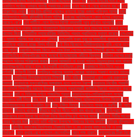
পর্যটকদের জন্য নতুন উদ্যোগ
একটি আন্দোলন
একটি বই
একটি বার্গারের দাম ৫ লাখ
একদিনে সর্বোচ্চ ওমরাহ যাত্রী প্রবাহের রেকর্ড
এখন আর না খেয়ে থাকতে হয় না
এবং
তারুণ্যের দ্রোহ
এবার চীন-রাশিয়া থেকেও ছড়ানো হচ্ছে গুজব: শফিকুল আলম
এবার
পাকিস্তানে শহীদ বুদ্ধিজীবী দিবস পালিত
এবারের আইপিএলে কোন দলের নেতৃত্বে
আছেন কে?.
এবি পার্টিতে যোগ দিলেন বিশিষ্ট ব্যবসায়ী আবু রাইয়ান আশয়ারী
এয়ার
অ্যাম্বুলেন্সে ঢাকার হজরত শাহজালাল বিমানবন্দর ত্যাগ করে লন্ডনের পথে রওনা হলেন
খালেদা জিয়া
এশিয়াটিক ল্যাবরেটরিজ লিমিটেড প্রথম প্রান্তিকে মুনাফা করেছে
এসএসসি
ও সমমান পরীক্ষা শুরু হবে ১০ এপ্রিল
এসএসসি ফরম পূরণের সময়সীমা বাড়ানো হয়েছে
এ্যানিকে পাঠানো হচ্ছে বিশ্ব সাঁতারে
ওই দিন বিকেলে অলিউল্লাহকে বাড়ি থেকে তুলে
নেয় পুলিশ
ওয়ালটন ফ্রিজ কিনে ২০ লাখ টাকা পেলেন কলেজ শিক্ষার্থী রাশেদ আলী
ওয়াশিংটনে হেলিকপ্টারের সঙ্গে সংঘর্ষে উড়োজাহাজ নদীতে বিধ্বস্ত
কমিশন দেশের চারটি
প্রদেশ গঠনের পরিকল্পনা করছে
কয়লা আমদানি না হওয়া পর্যন্ত বিদ্যুৎকেন্দ্র বন্ধ থাকবে
কয়লাসঙ্কটের কারণে বন্ধ মহেশখালী তাপবিদ্যুৎ কেন্দ্র
করমজলে তিন দিনে ৭৫০০
দর্শনার্থী
কর্ণফুলী টানেল
কলসিন্দুর গ্রামের অদম্য মেয়েরা আবারও প্রমাণ করেছে তাদের
দক্ষতা
কলাম্বিয়া বিশ্ববিদ্যালয়ের শিক্ষার্থী
কাঁচা মরিচে
কানপাকা রোগ - এক গুরুত্বপুর্ণ
সমস্যা
কানাডাকে যুক্তরাষ্ট্রের অঙ্গরাজ্য হতে বললেন ট্রাম্প
কানাডায় নিখোঁজ প্রবাসী
বাংলাদেশি শিক্ষার্থীর মরদেহ উদ্ধার
কানাডার প্রধানমন্ত্রী জাস্টিন ট্রুডো পদত্যাগ করতে
যাচ্ছেন
কান্ট ও হিউমের দর্শনে গাজালির প্রভাব
কাভার্ডভ্যান-মোটরসাইকেল সংঘর্ষে
ছাত্রদল কর্মী নিহত
কার ক্ষতি
কার লাভ
কারিগরি শিক্ষা অধিদপ্তরে বিশাল নিয়োগ
কিছু
অধিনায়কত্বের নাম অনুমিত ছিল
কিছু ইঙ্গিত মিলছে
কিডনিতে পাথর ও করণীয়
কী আছে
তাতে?
কীভাবে খাবেন?
কীভাবে বুঝবেন শীতে পানি কম খাওয়া হচ্ছে?
কুড়িগ্রামে
দরিদ্রদের চাল বিতরণের তালিকা নিয়ে বিএনপির দুই পক্ষের সংঘর্ষ
কুমিল্লা সিটির সাবেক
মেয়র সূচনার জমি
কুয়েটে ভর্তি পরীক্ষা উপলক্ষে বিমানের বিশেষ ফ্লাইট
কৃত্রিম বুদ্ধিমত্তা
কৃষক
কেন্দ্রীয় ব্যাংকের নির্দেশনায় ট্রেজারি বিল ও বন্ড কেনায় ব্যাংকের ফি ও চার্জ
নির্ধারণ"
কোন কথায় রেগে গেলেন জেলেনস্কি
কোন পক্ষ হারল?
ক্যানসারের টিকা নিয়ে