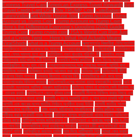
Express Travel Card
American Express Travel Rewards
Best
Travel Credit Card USA
Buy TRUMP Coin
CuteBabies
FunnyVideo
Get White House Tour
Trump Account
Trump
Account vs Trump Coin:
Trump Account vs Trump Coin:
Here's the Difference Everyone's Googling (2026 Guide)
Trump Coin
Trump crypto coin
USA's World Cup Run Just
Got a Crypto Twist — Here's What That Actually Means
ViralShorts
what is a Trump Account
অক্সফোর্ডের বিজ্ঞানীরা টেলিপোর্টেশন
প্রযুক্তিতে অর্জন করেছেন বড় সাফল্য
অগ্রযাত্রার যাত্রীরা
অটোমোবাইল
অতিরিক্ত চা
খেলে যেসব সমস্যা হতে পারে
অতিরিক্ত লবণ খাওয়ার পরিণতি কী
অনলাইন ব্যবসা
পরিচালনায় হাইকোর্টের ৯টি নির্দেশনা
অনলাইন শিক্ষা প্ল্যাটফর্ম
অন্য দিনের মতোই
অপরিকল্পিত ঋণের বৃহৎ বোঝা
অপ্রাপ্তবয়স্কদের সঙ্গে প্রেমের সম্পর্ক: আইনি বাধা ও
সামাজিক সমস্যা
অভিজ্ঞতা ছাড়াই আবেদন করা যাবে
অভিনয় শিল্পী
অভিনেত্রী কীর্তি
সুরেশের বিবাহ সম্পন্ন
অস্কার জিততে পারবেন কি?
অ্যাডমিনকে গুলি করে হত্যা
অ্যালোভেরার বিভিন্ন ব্যবহার
আইএসআইএসের পতাকা হাতে যুক্তরাষ্ট্রে হামলা!
আইন
উপদেষ্টা অধ্যাপক আসিফ নজরুল জানিয়েছেন
আইনের শাসন না থাকলে কেউ নিরাপদ নয়
- তারেক রহমান
আইপিএলে বেতন বৃদ্ধির চমক
আওয়ামী লীগকে নিষিদ্ধ করার বিষয়ে এক
প্রশ্নের জবাবে মান্না বলেন
আগামী ২ বছরে সরকারি খাতে ৫ লাখ নতুন চাকরি সৃষ্টি হবে
আগামী এক বছরের মধ্যে জাতীয় নির্বাচন অনুষ্ঠিত হওয়া উচিত
আগামী জাতীয় সংসদ
নির্বাচন কবে অনুষ্ঠিত হবে
আজ বুধবার সচিবালয়ে সাংবাদিকদের
আটার রুটিকে আরও
পুষ্টিকর করার কয়েকটি সহজ উপায়
আতিকুল সালাম ক্যান্টনমেন্ট থানায় লিখিত অভিযোগ
দায়ের করেন
আতিকুল সালাম জানিয়েছেন যে
আতিথেয়তা ও খাবারের স্বাদ
আধ ঘণ্টায়
২০ লাখ হিট
আন্তর্জাতিক মুদ্রা তহবিলের সতর্কতা
আপনার ঠোঁট এক্সফোলিয়েট করার
পরিপূর্ণ গাইড
আফ্রিদিকে বললেন তামিম
আম দিয়ে পাটিসাপটা পিঠা
আমরা কেন ভ্রমণ
করি?
আমলাতন্ত্র রাজনীতির চাপে
আমার বাংলাদেশ পার্টির (এবি পার্টি) সদস্যসচিব মজিবুর