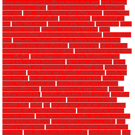
জীবনের সবচেয়ে গুরুত্বপূর্ণ তিন নারীর কথা জানালেন তারেক রহমান
জুলাই বিপ্লবগাথা
নিয়ে ছাপা হচ্ছে ৪০ কোটি বই
জুলাই-সেপ্টেম্বরের মধ্যে ব্যাংকটি ৬৬ পয়সা ইপিএস
অর্জন করেছে
জুলাই–সেপ্টেম্বর প্রান্তিকে ব্যাংক এশিয়ার লোকসান
জেইডেন সিলসের
টেস্ট ক্রিকেটে আন্তর্জাতিক অভিষেক
জেলেনস্কির প্রশংসা
ঝাল খাবার খেলেই মেদ
কমবে
টঙ্গীতে বিজিবি মোতায়েন
টমেটো সতেজ রাখার সহজ টিপস
টাইফয়েড জ্বর:
টানা ১৫
মাসের ভয়াবহ সংঘর্ষের পর
টিউলিপসহ ৭ জনের ব্যাংক হিসাব তলব
টেকসই
বিশ্ববিদ্যালয়ের তালিকায় বাংলাদেশের সেরা ড্যাফোডিল ইউনিভার্সিটি
টেসলার শেয়ারে বড়
ধাক্কা
ট্রাম্প–মাস্ক: ‘ইউএসএআইডি বন্ধ করা আমাদের শত্রুদের জন্য উপহার
ট্রাম্পের ঘাঁটিতে জনমত জরিপে এগিয়ে কমলা
ট্রাম্পের জন্য সুখবর
ট্রাম্পের নির্দেশনায়
গত শুক্রবার ভয়েস অব আমেরিকার মূল প্রতিষ্ঠান
ট্রাম্পের নির্দেশে ভয়েস অব আমেরিকার
১৩০০ কর্মী ছুটিতে
ট্রাম্পের পরিকল্পনা মোকাবেলায় আরব শীর্ষ কূটনীতিকদের বৈঠক
ট্রাম্পের ভাষণে কংগ্রেসে তীব্র উত্তেজনা
ট্রাম্পের সঙ্গে মোদির ফোনালাপ
ট্রাম্পের
স্বাক্ষরে সেনাবাহিনী থেকে ট্রান্সজেন্ডারদের বাদ দেওয়ার নির্বাহী আদেশ
ট্রেনের অগ্রিম
টিকিট বিক্রি শুরু
ট্রেন্ডি ডিজাইনে 'সারা'র শীতকালীন পোশাকের সংগ্রহ
ঠাকুরগাঁও শহর
থেকে অপহৃত হন
ঠান্ডা-কাশি থেকে বাঁচতে বাইকারদের যা করা উচিত
ডলারের দাম না
বাড়লেও প্রবাসী আয় যেভাবে বাড়ছে
ডলারের বিপরীতে রুপির মূল্য নেমে এসেছে
ইতিহাসের সর্বনিম্ন স্তরে
ডাইনোসর পুনরুদ্ধারের চেষ্টা করছেন বিজ্ঞানীরা
ডায়াবেটিস
রোগীদের আতঙ্কের কারণ
ডায়াবেটিস রোগীদের জন্য উপকারী সজনে ডাঁটা
ডায়াবেটিসের
৪টি লক্ষণ যা কেবল নারীদের মধ্যে দেখা যায়
ডালিম খাওয়ার অসংখ্য উপকারিতা
ডিএসসিসি নির্বাচন
ডিপসিক
ডেঙ্গু
ডেঙ্গু হওয়ার কারণ এবং তার হাত থেকে বাঁচার উপায়
ডেভেলপমেন্ট পার্টি পেল নির্বাচন কমিশনের নিবন্ধন"
ডেসটিনি-ইভ্যালি সহ এমএলএম
ব্যবসা নিয়ে সতর্কবার্তা
ডোনাল্ড ট্রাম্প যুক্তরাষ্ট্রের কেন্দ্রীয় গোয়েন্দা সংস্থা (এফবিআই)
ড্রোনের মাধ্যমে নজরদারি চলছে
ঢাকা আন্তর্জাতিক ম্যারাথন-২০২৫ অনুষ্ঠিত
ঢাকায়
ছিনতাই ও ডাকাতির প্রবণতা
ঢাকায় নিযুক্ত জাতিসংঘের আবাসিক সমন্বয়কারী গোয়েন
লুইস বলেছেন
ঢাকায় হাঁটার গতি এখন গাড়ির চেয়েও বেশি''
ঢাকার পাইকারি বাজার'
ঢাকার