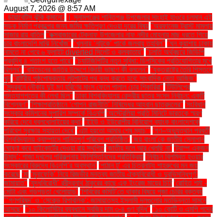
August 7, 2026 @ 8:57 AM
. ডায়াবেটিস ঝুঁকি কমানো:
। সুনামগঞ্জের শান্তিগঞ্জ উপজেলার সাংহাই হাওরে চলমান এই
সড়ক নির্মাণ প্রকল্পের জন্য জমির ক্ষতিপূরণ দেওয়া দূরের বিষয়
''অরফানেজ ট্রাস্ট মামলায়
সাজার রায় বাতিল
''কক্সবাজারের টেকনাফ উপজেলার নাফ নদীর মোহনায় মাছ ধরতে গিয়ে
চার বাংলাদেশি মাঝি নিখোঁজ''
''খুলনায় ‘নাটুকে’ পার্কে জলবায়ু তহবিল''
''ঘন কুয়াশায় ঢাকায়
নামতে না পেরে ৬ ফ্লাইট diverted সিলেট ও কলকাতায়''
''চলতি অর্থবছরে জিডিপি
প্রবৃদ্ধি ৪ শতাংশ হতে পারে''
''চ্যাটজিপিটির নতুন সুবিধা: ডিপসিকের প্রতিযোগিতার মুখে
বিপ্লব''
''বাইডেনের জাতির উদ্দেশে বিদায়ী ভাষণে কী বললেন''
''যুক্তরাষ্ট্রে তৈরি পিস্তলে
খুন
''রাষ্ট্রীয় পৃষ্ঠপোষকতায় লুটপাটের পথ বন্ধ করতে হবে: সাংবাদিক নেতা আজিজ"
''সুন্দরবনে নৌকায় দুই মণ হরিণের মাংস ফেলে পালাল চোর শিকারিরা''
'টিউলিপের
পদত্যাগপত্রে কী লেখা ছিল''
'ঢাকা বিশ্ববিদ্যালয় কেন্দ্রীয় ছাত্র সংসদ নির্বাচন: একটি
বিশ্লেষণ''
'শিক্ষাপ্রতিষ্ঠানে ‘গোপন রাজনীতি’ নিষিদ্ধের আহ্বান ছাত্রদলের''
'সংবিধান
সংস্কার কমিশনের সুপারিশ সম্পর্কে বিএনপি
‘অস্ট্রেলিয়া প্রতি মিনিটে ভারতকে স্মরণ
করিয়ে দেবে ধবলধোলাইয়ের কথা’
‘ইইউ ও ইউরোপীয় বিনিয়োগ ব্যাংক বাংলাদেশকে
পরিবেশ সুরক্ষায় সহায়তা দেবে’
‘এটা হয়তো আমার শেষ ম্যাচ’"
‘গণ–অভ্যুত্থান পরবর্তী
বিশ্ববিদ্যালয় ক্যাম্পাসে শান্তিপূর্ণ পরিবেশ প্রতিষ্ঠিত’
‘জয় বাংলা’কে জাতীয় স্লোগান
ঘোষণা করে হাইকোর্টের দেওয়া রায় স্থগিত
‘জাতীয় দলে আর খেলছি না’
‘ট্রাম্প একজন
উন্মাদ’: গাজা দখলের পরিকল্পনায় ফিলিস্তিনিদের প্রতিক্রিয়া
‘নির্বাচন বিলম্বিত হওয়ার
সংস্কারের বিরুদ্ধে বিএনপি’র অবস্থান’
‘পাঠান টু’ এর চিত্রনাট্য শাহরুখের মন জয়
করেছে
‘মা
‘মুনাফেকি’ নিয়ে রিজভীর মন্তব্য জাতীয় ঐক্যবিরোধী ও দুরভিসন্ধিপূর্ণ:
জামায়াত"
‘যুদ্ধবিরোধী’ রবীন্দ্রনাথ ঠাকুরের কাছে এক ইংরেজ মায়ের চিঠি
‘রোহিত শর্মা -
মোটা এবং গড়পড়তা খেলোয়াড়’
‘শিবিরের কমিটি’তে থাকার বিষয়ে পূজা চেরির বক্তব্য
"‘গণপরিষদ’ ও ‘সেকেন্ড রিপাবলিক’: জামায়াতসহ ইসলামী দলগুলোর মতভিন্নতা সামনে
আসছে"
"১০ কিলোমিটার ব্যবধানে সবজির দাম ৩-৪ গুণ বৃদ্ধি"
"১০ কোটি ও এমপি পদের