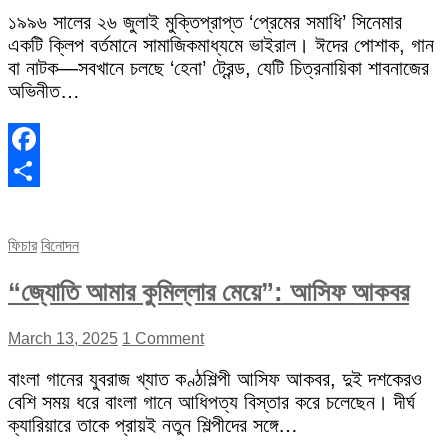
১৯৯৬ সালের ২৬ জুলাই মুক্তিপ্রাপ্ত ‘প্রেমের সমাধি’ সিনেমার
একটি ক্লিপ বর্তমানে সামাজিকমাধ্যমে ভাইরাল। ঈদের পোশাক, গান
বা নাটক—সবখানে চলছে ‘হেনা’ ট্রেন্ড, যেটি চিত্রনায়িকা শাবনাজের
অভিনীত…
Facebook
Share
ফিচার
বিনোদন
“জ্যোতি আমার কুমিল্লার মেয়ে”: আসিফ আকবর
March 13, 2025
1 Comment
বাংলা গানের যুবরাজ খ্যাত কণ্ঠশিল্পী আসিফ আকবর, দুই দশকেরও
বেশি সময় ধরে বাংলা গানে আধিপত্য বিস্তার করে চলেছেন। দীর্ঘ
ক্যারিয়ারে তাকে প্রায়ই নতুন শিল্পীদের সঙ্গে…