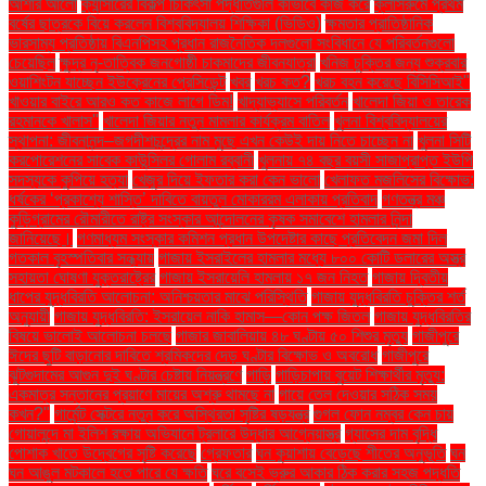
আশার আলো
ক্যান্সারের বিকল্প চিকিৎসা পদ্ধতিগুলি কীভাবে কাজ করে
ক্লাসরুমে প্রথম
বর্ষের ছাত্রকে বিয়ে করলেন বিশ্ববিদ্যালয় শিক্ষিকা (ভিডিও)
ক্ষমতার প্রাতিষ্ঠানিক
ভারসাম্য প্রতিষ্ঠায় বিএনপিসহ প্রধান রাজনৈতিক দলগুলো সংবিধানে যে পরিবর্তনগুলো
চেয়েছিল
ক্ষুদ্র নৃ-তাত্বিক জনগোষ্ঠী চাকমাদের জীবনযাত্রা
খনিজ চুক্তির জন্য শুক্রবার
ওয়াশিংটন যাচ্ছেন ইউক্রেনের প্রেসিডেন্ট
খবর
খরচ কত?
খরচ বহন করেছে বিসিসিআই"
খাওয়ার বাইরে আরও কত কাজে লাগে ডিম!
খাদ্যাভ্যাসে পরিবর্তন
খালেদা জিয়া ও তারেক
রহমানকে খালাস''
খালেদা জিয়ার নতুন মামলার কার্যক্রম বাতিল
খুলনা বিশ্ববিদ্যালয়ের
স্থাপনা: জীবনানন্দ–জগদীশচন্দ্রের নাম মুছে এখন কেউই দায় নিতে চাচ্ছেন না
খুলনা সিটি
করপোরেশনের সাবেক কাউন্সিলর গোলাম রব্বানী
খুলনায় ৭৪ বছর বয়সী সাজাপ্রাপ্ত ইউপি
সদস্যকে কুপিয়ে হত্যা
খেজুর দিয়ে ইফতার করা কেন ভালো
খেলাফত মজলিসের বিক্ষোভ:
ধর্ষকের ‘প্রকাশ্যে শাস্তি’ দাবিতে বায়তুল মোকাররম এলাকায় প্রতিবাদ
গণতন্ত্র মঞ্চ
কুড়িগ্রামের রৌমারীতে রাষ্ট্র সংস্কার আন্দোলনের কৃষক সমাবেশে হামলার নিন্দা
জানিয়েছে।
গণমাধ্যম সংস্কার কমিশন প্রধান উপদেষ্টার কাছে প্রতিবেদন জমা দিল
গতকাল বৃহস্পতিবার সন্ধ্যায়
গাজায় ইসরাইলের হামলার মধ্যে ৮০০ কোটি ডলারের অস্ত্র
সহায়তা ঘোষণা যুক্তরাষ্ট্রের
গাজায় ইসরায়েলি হামলায় ১৭ জন নিহত
গাজায় দ্বিতীয়
ধাপের যুদ্ধবিরতি আলোচনা: অনিশ্চয়তার মাঝে পরিস্থিতি
গাজায় যুদ্ধবিরতি চুক্তির শর্ত
অনুযায়ী
গাজায় যুদ্ধবিরতি: ইসরায়েল নাকি হামাস—কোন পক্ষ জিতল
গাজায় যুদ্ধবিরতির
বিষয়ে ভালোই আলোচনা চলছে
গাজার জাবালিয়ায় ৪৮ ঘণ্টায় ৫০ শিশুর মৃত্যু
গাজীপুরে
ঈদের ছুটি বাড়ানোর দাবিতে শ্রমিকদের দেড় ঘণ্টার বিক্ষোভ ও অবরোধ
গাজীপুরে
ঝুটগুদামের আগুন দুই ঘণ্টার চেষ্টায় নিয়ন্ত্রণে
গাড়ি
গাড়িচাপায় বুয়েট শিক্ষার্থীর মৃত্যু:
একমাত্র সন্তানের প্রয়াণে মায়ের অশ্রু থামছে না
গায়ে তেল দেওয়ার সঠিক সময়
কখন?"
গার্মেন্ট সেক্টরে নতুন করে অস্থিরতা সৃষ্টির ষড়যন্ত্র
গুগল ফোন নম্বর কেন চায়
গোয়ালন্দে মা ইলিশ রক্ষায় অভিযানে ট্রলারে উদ্ধার আগ্নেয়াস্ত্র
গ্যাসের দাম বৃদ্ধি
পোশাক খাতে উদ্বেগের সৃষ্টি করেছে
গ্রেফতার
ঘন কুয়াশায় বেড়েছে শীতের অনুভূতি
ঘন
ঘন আঙুল মটকালে হতে পারে যে ক্ষতি
ঘরে বসেই ভ্রুর আকার ঠিক করার সহজ পদ্ধতি