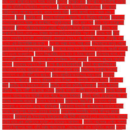
ঘাড় ব্যথা কমানোর জন্য সহজ ব্যায়াম
ঘূর্ণিঝড়
ঘূর্ণিঝড় দানা
চট্টগ্রামে আইনজীবী হত্যায়
: যৌথ বাহিনীর অভিযানে গ্রেপ্তার ২০
চট্টগ্রামে ছিনতাইয়ের আতঙ্ক
চট্টগ্রামের
টেরিবাজারে পোশাকের গুদামে আগুন লাগার ঘটনা
চলতি মাসেই হবে প্রথম চন্দ্র ও
সূর্যগ্রহণ
চাকরি
চাকরির খবর
চামড়ার মানিব্যাগ আসল কি না কীভাবে বুঝবেন?
চারপাশের
বাস্তবতা বদলে দিচ্ছে যে জনপ্রিয় প্রযুক্তিগুলো
চিন্ময় কৃষ্ণ দাস
চীনে নতুন ভাইরাসের
প্রাদুর্ভাব
চীনে প্রবীণদের যত্নে এআই প্রযুক্তির দিকে ঝুঁকছে সরকার
চীনের নতুন
জ্বালানির উৎস থেকে ৬০ হাজার বছরের বিদ্যুতের চাহিদা পূরণ হবে
চীনের মতে
চুরির
স্থান স্বরাষ্ট্র উপদেষ্টা লেফটেন্যান্ট জেনারেল (অব.) মো. জাহাঙ্গীর আলম চৌধুরীর বাসা
থেকে এক কিলোমিটারের মধ্যে।
চুল বড় করার জন্য সেরা তেল
চৌদ্দগ্রামে বন্ধুর প্রেমে
সহায়তার জন্য স্কুলছাত্রকে পিটুনি
ছাত্রদের নতুন দল গঠনে শেষ মুহূর্তেও সঙ্কট কাটেনি
ছিল অন্য সংক্রমণও"
ছেলে ক্রিকেটার হোক চান না উমর আকমল
ছেলেদের জন্য কোন
পোশাকটি মানানসই?
ছেলেদের জন্য সানস্ক্রিন ক্রিম ব্যবহার
ছেলেদের পছন্দের আধুনিক
ফ্যাশন
ছেলেদের ফ্যাশন টিপস
ছোলা খাওয়ার উপকারিতা
জনতা মাদ্রাসাশিক্ষককে
অশোভন কাজের অভিযোগে পুলিশের হাতে সোপর্দ করল
জমিয়তে উলামায়ে ইসলাম
বাংলাদেশ ও এবি পার্টি মনে করে যে
জম্মু–কাশ্মীরে অশান্তির নতুন তরঙ্গ
জরায়ুমুখ
ক্যানসার প্রতিরোধ
জলবায়ু পরিবর্তন খরার তীব্রতা ও বিস্তৃতি বাড়িয়ে দিচ্ছে
জলাতঙ্ক
টিকা
জাতীয় দলে ফিরছেন তামিম!
জাতীয় নাগরিক কমিটির আহ্বায়ক
জাতীয় নাগরিক
পার্টিকে ‘কিংস পার্টি’ বলা হচ্ছে কেন?
জাতীয় নাগরিক পার্টির নেতৃত্বে যারা
জাতীয় নির্বাচন
২০২৫ সালের শেষে অনুষ্ঠিত হতে পারে: প্রধান উপদেষ্টা
জাতীয় পার্টির চেয়ারম্যান জি এম
কাদের মন্তব্য করেছেন
জানলে অবাক হবেন
জানালেন বিজ্ঞানীরা"
জানালেন সুনিতা
জামায়াত ও অন্যান্য দলের প্রতিক্রিয়া''
জামায়াতে ইসলামী বাংলাদেশের নায়েবে আমির
সৈয়দ আবদুল্লাহ মুহাম্মদ তাহের বলেছেন
জামায়াতে ইসলামীর আমির শফিকুর রহমান
বলেছেন
জামালপুরের ইসলামপুর উপজেলায় স্ত্রী তিথী বেগমকে (২৩) হত্যার দায়ে আহসান
হাবিব নামে এক ব্যক্তিকে মৃত্যুদণ্ড দিয়েছেন আদালত।
জার্মান চ্যান্সেলর ওলাফ শলৎজ
জার্মানি ট্রাম্পের গাজা খালি করার প্রস্তাবকে 'কেলেঙ্কারি' বলে অভিহিত করেছে
জাহাজ