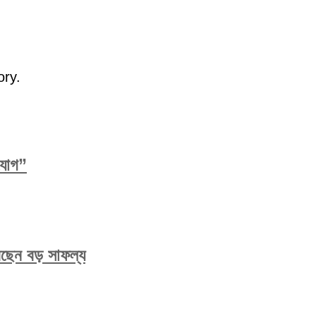
ory.
িযোগ”
করেছেন বড় সাফল্য