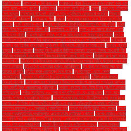
স্ক্রিনিং জরুরি
তাপমাত্রা ৯ ডিগ্রির ঘরে
তাপমাত্রা বৃদ্ধি উদ্ভিদের কার্বন শোষণ বন্ধ করে
দিতে পারে - নতুন গবেষণা
তামিল নাড়ু
তার জন্য আমি দুঃখিত'
তারকা
তারুণ্যের শক্তিতে
‘সব সম্ভব’
তাহসানের কারণেই রোজা ও তার প্রেমিকের ব্রেকআপ হয়েছিল
তিব্বতে
শক্তিশালী ভূমিকম্প
তীব্র হচ্ছে শীত
তুরস্ক
তুরস্কের সরকার থেকে ইস্তানবুলে ফ্রি
ইফতার
তুলসী গ্যাবার্ড বলেন
তৃতীয় প্রান্তিকে ইউসিবির শেয়ারপ্রতি আয় বৃদ্ধি"
তৃতীয়
বিয়ে নিয়ে মুখ খুললেন শাকিব খান
তেঁতুলিয়ায় ৮ ডিগ্রি
ত্বক ও চুল ভালো রাখতে খেতে
হবে যেসব খাবার
ত্রিশের আগে ভেঙে গেল এ আর রহমান ও সায়রা বানুর সংসার
ৎস্য ও
প্রাণিসম্পদ উপদেষ্টা ফরিদা আখতার সম্প্রতি ফেসবুকে যে পোস্টটি দিয়েছেন
থাইল্যান্ডে
৬ মাস ধরে নিখোঁজ বাংলাদেশি যুবক থাই নারীর সঙ্গে হোটেলে পাওয়া গেল!
থাকছে ‘জুলাই
চত্বর’
দশরথ রঙ্গশালা
দিনাজপুরে বিএনপির মিছিলে ককটেল হামলার ঘটনায় আওয়ামী লীগ
দিল্লির মুখ্যমন্ত্রী হিসেবে শপথ নিলেন বিজেপি নেত্রী রেখা গুপ্ত
দীর্ঘদিন অল্প অল্প জ্বর -
অবহেলা নয়
দুই দিন ধরে ইসরায়েল যেভাবে ফিলিস্তিনের গাজার নিরীহ মানুষের ওপর বর্বর
হামলা চালাচ্ছে
দুই দেশের নেতাদের কঠোর প্রতিক্রিয়া"
দুই বছর পর আবার শুরু হলো
জাহাজ রপ্তানি
দুটোই সমান গুরুত্বপূর্ণ মনে করে"
দুধ বিক্রেতা থেকে সেনার
লেফটেন্যান্ট!
দুর্নীতি দমন কমিশন (দুদক) এর আবেদন অনুযায়ী
দুর্নীতি দমন কমিশন
(দুদক) গতকাল
দুর্বল ব্যাংকের গ্রাহকদের উদ্দেশে বাংলাদেশ ব্যাংকের গভর্নরের আশ্বাস
দেড় কোটি টাকা আত্মসাতের অভিযোগ"
দেশকে ধ্বংসের পথে নিয়ে গিয়ে আ.লীগ নেতারা
পালিয়েছেন"
দেশীয় সয়াবিনের ৮০ শতাংশ উৎপাদিত হয় যে জেলা থেকে
দেশে দেশে
রমজান পালনে সাংস্কৃতিক ভিন্নতা
দেশে প্রথমবারের মতো উদযাপিত হচ্ছে কৃষক দিবস
দেশের ১১টি শিক্ষা বোর্ডের অধীনে অনুষ্ঠিত এ বছরের এইচএসসি ও সমমান পরীক্ষার
ফলাফল মঙ্গলবার (১৫ অক্টোবর) প্রকাশিত হবে
দেশের অর্থনীতি উল্টো পথে যাচ্ছে
দেশের
প্রথম প্রযুক্তিনির্ভর অ্যানিম্যাল ওয়েলফেয়ার প্ল্যাটফর্ম 'পেটগো'
দেশের বাজারে সোনার
দাম প্রতি ভরি ২ হাজার ৬১৩ টাকা বাড়ছে। এর ফলে ভালো মানের এক ভরি সোনার দাম
হবে ১ লাখ ৫৩ হাজার টাকা
দেশের বিভিন্ন স্থানে ভূমিকম্প অনুভূত
দেশের সবচেয়ে
দারিদ্র্যপ্রবণ বিভাগ হিসেবে পরিচিত ছিল
দৈনিক রেকর্ড সংখ্যক বাংলাদেশিকে ভিসা দিচ্ছে