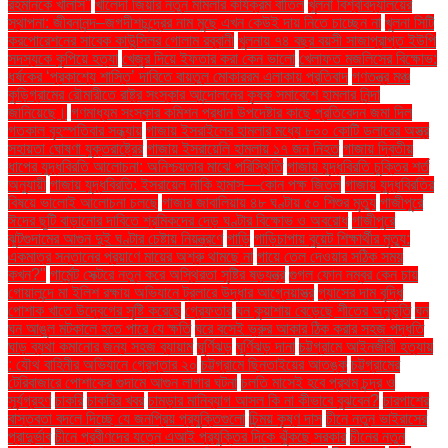
রহমানকে খালাস''
খালেদা জিয়ার নতুন মামলার কার্যক্রম বাতিল
খুলনা বিশ্ববিদ্যালয়ের
স্থাপনা: জীবনানন্দ–জগদীশচন্দ্রের নাম মুছে এখন কেউই দায় নিতে চাচ্ছেন না
খুলনা সিটি
করপোরেশনের সাবেক কাউন্সিলর গোলাম রব্বানী
খুলনায় ৭৪ বছর বয়সী সাজাপ্রাপ্ত ইউপি
সদস্যকে কুপিয়ে হত্যা
খেজুর দিয়ে ইফতার করা কেন ভালো
খেলাফত মজলিসের বিক্ষোভ:
ধর্ষকের ‘প্রকাশ্যে শাস্তি’ দাবিতে বায়তুল মোকাররম এলাকায় প্রতিবাদ
গণতন্ত্র মঞ্চ
কুড়িগ্রামের রৌমারীতে রাষ্ট্র সংস্কার আন্দোলনের কৃষক সমাবেশে হামলার নিন্দা
জানিয়েছে।
গণমাধ্যম সংস্কার কমিশন প্রধান উপদেষ্টার কাছে প্রতিবেদন জমা দিল
গতকাল বৃহস্পতিবার সন্ধ্যায়
গাজায় ইসরাইলের হামলার মধ্যে ৮০০ কোটি ডলারের অস্ত্র
সহায়তা ঘোষণা যুক্তরাষ্ট্রের
গাজায় ইসরায়েলি হামলায় ১৭ জন নিহত
গাজায় দ্বিতীয়
ধাপের যুদ্ধবিরতি আলোচনা: অনিশ্চয়তার মাঝে পরিস্থিতি
গাজায় যুদ্ধবিরতি চুক্তির শর্ত
অনুযায়ী
গাজায় যুদ্ধবিরতি: ইসরায়েল নাকি হামাস—কোন পক্ষ জিতল
গাজায় যুদ্ধবিরতির
বিষয়ে ভালোই আলোচনা চলছে
গাজার জাবালিয়ায় ৪৮ ঘণ্টায় ৫০ শিশুর মৃত্যু
গাজীপুরে
ঈদের ছুটি বাড়ানোর দাবিতে শ্রমিকদের দেড় ঘণ্টার বিক্ষোভ ও অবরোধ
গাজীপুরে
ঝুটগুদামের আগুন দুই ঘণ্টার চেষ্টায় নিয়ন্ত্রণে
গাড়ি
গাড়িচাপায় বুয়েট শিক্ষার্থীর মৃত্যু:
একমাত্র সন্তানের প্রয়াণে মায়ের অশ্রু থামছে না
গায়ে তেল দেওয়ার সঠিক সময়
কখন?"
গার্মেন্ট সেক্টরে নতুন করে অস্থিরতা সৃষ্টির ষড়যন্ত্র
গুগল ফোন নম্বর কেন চায়
গোয়ালন্দে মা ইলিশ রক্ষায় অভিযানে ট্রলারে উদ্ধার আগ্নেয়াস্ত্র
গ্যাসের দাম বৃদ্ধি
পোশাক খাতে উদ্বেগের সৃষ্টি করেছে
গ্রেফতার
ঘন কুয়াশায় বেড়েছে শীতের অনুভূতি
ঘন
ঘন আঙুল মটকালে হতে পারে যে ক্ষতি
ঘরে বসেই ভ্রুর আকার ঠিক করার সহজ পদ্ধতি
ঘাড় ব্যথা কমানোর জন্য সহজ ব্যায়াম
ঘূর্ণিঝড়
ঘূর্ণিঝড় দানা
চট্টগ্রামে আইনজীবী হত্যায়
: যৌথ বাহিনীর অভিযানে গ্রেপ্তার ২০
চট্টগ্রামে ছিনতাইয়ের আতঙ্ক
চট্টগ্রামের
টেরিবাজারে পোশাকের গুদামে আগুন লাগার ঘটনা
চলতি মাসেই হবে প্রথম চন্দ্র ও
সূর্যগ্রহণ
চাকরি
চাকরির খবর
চামড়ার মানিব্যাগ আসল কি না কীভাবে বুঝবেন?
চারপাশের
বাস্তবতা বদলে দিচ্ছে যে জনপ্রিয় প্রযুক্তিগুলো
চিন্ময় কৃষ্ণ দাস
চীনে নতুন ভাইরাসের
প্রাদুর্ভাব
চীনে প্রবীণদের যত্নে এআই প্রযুক্তির দিকে ঝুঁকছে সরকার
চীনের নতুন