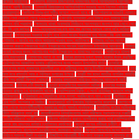
রাষ্ট্রের মানচিত্র"
"ঐকমত্য কমিশন রাজনৈতিক দলগুলোর সাথে আলাদাভাবে আলোচনা
করবে: আলী রীয়াজ"
"ওসমানী বিমানবন্দরে অগ্নিনির্বাপণ মহড়ায় অংশ নিলেন বেবিচক
চেয়ারম্যান"
"কাউকে বিশৃঙ্খলা সৃষ্টির সুযোগ দেওয়া যাবে না
"কিশোরগঞ্জে ভাঙারি দোকানে
মর্টার শেল দেখতে পেয়ে ৯৯৯-এ কল
"কেনেডি হত্যাকাণ্ডের বিষয়ে ৮০ হাজার পৃষ্ঠার
গোপন নথি প্রকাশ"
"ক্ষমতায় থাকা অবস্থায় নির্বাচনে অংশগ্রহণ জনগণ আর মেনে নেবে
না: জি এম কাদের"
"গণ–অভ্যুত্থানের ছয় মাস পর ছেলের মরদেহ পেয়ে মা'র অবিরত
কান্না"
"গণমাধ্যম সরকার অখুশি হবে এমন সংবাদ প্রকাশে ভয় পাচ্ছে: জি এম কাদের"
"গাজায় ২ মার্চের পর খাদ্য সহায়তা প্রবাহ বন্ধ: জাতিসংঘ"
"গাজায় অবৈধ আদেশ
অমান্য করতে সেনাদের প্রতি ইসরায়েলের সাবেক নিরাপত্তা উপদেষ্টার আহ্বান"'
"গাজার
সংঘর্ষ বন্ধের জন্য আলোচনার প্রতি ইসরায়েল ও হামাসের আগ্রহ"
"গাজীপুরে হামলা:
ওসি প্রত্যাহার
"গোসলের আগে না পরে
"ঘরের বাতাসে দূষণ: সুস্থ থাকার জন্য করণীয়".
"চট্টগ্রামের আঞ্চলিক ভাষায় রোহিঙ্গাদের জন্য প্রধান উপদেষ্টার বার্তা"
"চাকরিতে
প্রবেশের জন্য পুরুষদের বয়সসীমা ৩৫ ও নারীদের ৩৭ বছরে উন্নীত করার প্রস্তাব"
"চার
মাস ধরে রপ্তানি আয় ৪ বিলিয়ন ডলারের উপরে"
"চারটি পদ ছাড়া জাতীয় নাগরিক কমিটির
বাকি সব কমিটি বিলুপ্ত ঘোষণা"
"চারবার বসতভিটা সরিয়েও ভাঙনের আতঙ্কে আলী
আহমদ"
"চীনের ৫টি পদক্ষেপ
"চুয়েট ছাত্রলীগের সভাপতি আটক"
"চোখের স্বাস্থ্য
উন্নত রাখতে যে খাবারগুলি খাবেন"
"চ্যাম্পিয়নস ট্রফি: ২ শর্তে হাইব্রিড মডেলে সম্মত
পাকিস্তান"
"ছুরিকাঘাত ও বৈদ্যুতিক শকে হত্যা: সবজিখেতে লাশ ফেলা"
"জমিয়ত ও
এবি পার্টি: সংস্কার ও নির্বাচন
"জয়পুরহাটে হাট ইজারায় সিন্ডিকেটের কারসাজি
"জাপানের
পক্ষ থেকে অন্তর্বর্তীকালীন সরকারের প্রতি সমর্থন পুনর্ব্যক্ত"
"জার্মানির কঠোর অভিবাসন
নীতি পরিকল্পনা ব্যর্থ"m
"জাহাঙ্গীরনগর বিশ্ববিদ্যালয় ভর্তি পরীক্ষার প্রশ্নপত্রে ত্রুটি:
৮০টির পরিবর্তে ৭৮টি প্রশ্ন"
"জিনস পরিবর্তন করতে অস্বীকার করায় দাবা চ্যাম্পিয়নশিপ
থেকে বাদ পড়লেন বর্তমান চ্যাম্পিয়ন কার্লসেন"
"জুলাই মাসের শহীদরা দুর্নীতি ও
দুঃশাসনমুক্ত বাংলাদেশ চেয়েছিলেন: জামায়াত আমির"
"জুলাই-আগস্টের মধ্যে জাতীয়
নির্বাচন সম্ভব: মির্জা ফখরুল"
"টাঙ্গাইলে আওয়ামী লীগ নেতা ফারুক হত্যা মামলার রায়ে