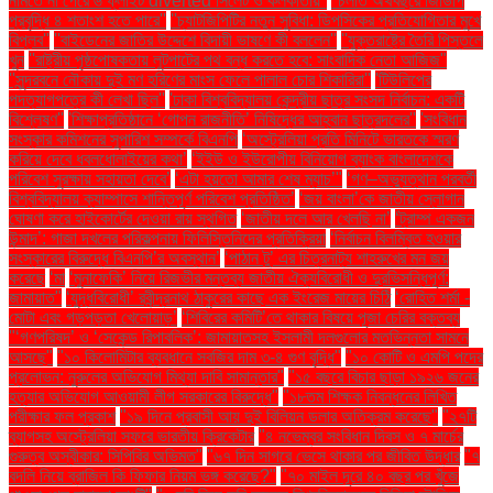
নামতে না পেরে ৬ ফ্লাইট diverted সিলেট ও কলকাতায়''
''চলতি অর্থবছরে জিডিপি
প্রবৃদ্ধি ৪ শতাংশ হতে পারে''
''চ্যাটজিপিটির নতুন সুবিধা: ডিপসিকের প্রতিযোগিতার মুখে
বিপ্লব''
''বাইডেনের জাতির উদ্দেশে বিদায়ী ভাষণে কী বললেন''
''যুক্তরাষ্ট্রে তৈরি পিস্তলে
খুন
''রাষ্ট্রীয় পৃষ্ঠপোষকতায় লুটপাটের পথ বন্ধ করতে হবে: সাংবাদিক নেতা আজিজ"
''সুন্দরবনে নৌকায় দুই মণ হরিণের মাংস ফেলে পালাল চোর শিকারিরা''
'টিউলিপের
পদত্যাগপত্রে কী লেখা ছিল''
'ঢাকা বিশ্ববিদ্যালয় কেন্দ্রীয় ছাত্র সংসদ নির্বাচন: একটি
বিশ্লেষণ''
'শিক্ষাপ্রতিষ্ঠানে ‘গোপন রাজনীতি’ নিষিদ্ধের আহ্বান ছাত্রদলের''
'সংবিধান
সংস্কার কমিশনের সুপারিশ সম্পর্কে বিএনপি
‘অস্ট্রেলিয়া প্রতি মিনিটে ভারতকে স্মরণ
করিয়ে দেবে ধবলধোলাইয়ের কথা’
‘ইইউ ও ইউরোপীয় বিনিয়োগ ব্যাংক বাংলাদেশকে
পরিবেশ সুরক্ষায় সহায়তা দেবে’
‘এটা হয়তো আমার শেষ ম্যাচ’"
‘গণ–অভ্যুত্থান পরবর্তী
বিশ্ববিদ্যালয় ক্যাম্পাসে শান্তিপূর্ণ পরিবেশ প্রতিষ্ঠিত’
‘জয় বাংলা’কে জাতীয় স্লোগান
ঘোষণা করে হাইকোর্টের দেওয়া রায় স্থগিত
‘জাতীয় দলে আর খেলছি না’
‘ট্রাম্প একজন
উন্মাদ’: গাজা দখলের পরিকল্পনায় ফিলিস্তিনিদের প্রতিক্রিয়া
‘নির্বাচন বিলম্বিত হওয়ার
সংস্কারের বিরুদ্ধে বিএনপি’র অবস্থান’
‘পাঠান টু’ এর চিত্রনাট্য শাহরুখের মন জয়
করেছে
‘মা
‘মুনাফেকি’ নিয়ে রিজভীর মন্তব্য জাতীয় ঐক্যবিরোধী ও দুরভিসন্ধিপূর্ণ:
জামায়াত"
‘যুদ্ধবিরোধী’ রবীন্দ্রনাথ ঠাকুরের কাছে এক ইংরেজ মায়ের চিঠি
‘রোহিত শর্মা -
মোটা এবং গড়পড়তা খেলোয়াড়’
‘শিবিরের কমিটি’তে থাকার বিষয়ে পূজা চেরির বক্তব্য
"‘গণপরিষদ’ ও ‘সেকেন্ড রিপাবলিক’: জামায়াতসহ ইসলামী দলগুলোর মতভিন্নতা সামনে
আসছে"
"১০ কিলোমিটার ব্যবধানে সবজির দাম ৩-৪ গুণ বৃদ্ধি"
"১০ কোটি ও এমপি পদের
প্রলোভন: নুরুলের অভিযোগ মিথ্যা দাবি সামান্তার"
"১৫ বছরে বিচার ছাড়া ১৯২৬ জনের
হত্যার অভিযোগ আওয়ামী লীগ সরকারের বিরুদ্ধে"
"১৮তম শিক্ষক নিবন্ধনের লিখিত
পরীক্ষার ফল প্রকাশ
"১৯ দিনে প্রবাসী আয় দুই বিলিয়ন ডলার অতিক্রম করেছে"
"২৭টি
ব্যাগসহ অস্ট্রেলিয়া সফরে ভারতীয় ক্রিকেটার
"৪ নভেম্বর সংবিধান দিবস ও ৭ মার্চের
গুরুত্ব অস্বীকার: সিপিবির অভিমত"
"৬৭ দিন সাগরে ভেসে থাকার পর জীবিত উদ্ধার
"৭
বদলি নিয়ে ব্রাজিল কি ফিফার নিয়ম ভঙ্গ করেছে?"
"৭০ মাইল দূরে ৪০ বছর পর খুঁজে