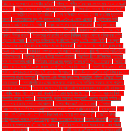
বিডিআর সদস্যদের অবস্থান ধর্মঘট"
"শাহবাগে শহীদ পরিবারের সদস্যদের সাড়ে ৫ ঘণ্টা
অবরোধ
"শিশুদের জন্য ফ্লু টিকার প্রয়োজনীয়তা"
"শিশুর দাঁত নড়লে কী করতে হবে?"
"শীতে ব্যাডমিন্টন খেলার উপকারিতা"
"শেখ হাসিনাকে থামাতে ঢাকায় ভারতীয় দূতাবাসে
তলব"
"শেয়ারবাজারে মূলধনি মুনাফার কর ১৫% এ নেমে এসেছে"
"শ্রমিকেরা দাবি
করছেন অতিরিক্ত ১০ শতাংশ
"সবুজ আপেলের নানা উপকারিতা"
"সংযুক্ত আরব
আমিরাত সফর শেষে দেশে ফিরলেন প্রধান উপদেষ্টা"
"সরকার প্রতি ডজন ডিম ১৩০
টাকায় বিক্রি করবে"
"সরকারের আওয়ামী লীগকে নিষিদ্ধ করার কোনো পরিকল্পনা নেই:
প্রধান উপদেষ্টা"
"সংস্কার কমিশনের সুপারিশের বিরুদ্ধে ইসি পাঠাল চিঠি"
"সংস্কার
প্রস্তাবের আগে নির্বাচন কমিশন গঠনের প্রক্রিয়া"
"সাত মাসে বিদেশি ঋণ বৃদ্ধি পেয়ে
৩৯৪ কোটি ডলার
"সামরিক তৎপরতার মুখে জাপোরিঝঝিয়াতে পরিদর্শনে ব্যর্থ আইএইএর
পর্যবেক্ষকেরা"
"সিটিকে আরও ডুবিয়ে সালাহ বললেন
"সিরামিক শিল্প মালিকদের গ্যাসের
দাম না বাড়ানোর দাবি"
"সিরিয়ায় আইএসের পুনরুত্থানের ঝুঁকি দ্বিগুণ হয়েছে"
"সিরিয়ায়
কারা কোন এলাকা নিয়ন্ত্রণ করছে: সম্পূর্ণ মানচিত্র বিশ্লেষণ"
"সিলেট সীমান্তে ভারতীয়
খাসিয়া সম্প্রদায়ের গুলিতে দুই বাংলাদেশি আহত"
"সিলেট-ম্যানচেস্টার রুটে বিমান চলাচল
অব্যাহত রাখার আহ্বান"
"সিলেটে এক দিনের ব্যবধানে ‘ভারতীয় খাসিয়া গু‌লিতে’ নিহত
আরেকজন"
"সেনাবাহিনীকে ধৈর্যের সঙ্গে কাজ করতে হবে নির্বাচিত সরকার আসা পর্যন্ত:
সাভারে সেনাপ্রধান"
"সোনার কমোড চুরির অভিযোগে চক্রের সদস্যরা দোষী সাব্যস্ত"
"সৌদি আরব গিয়ে কেন নারী গৃহকর্মীরা মৃত্যুর মুখে পড়ছেন?"
"স্থানীয় সরকার নির্বাচন
নির্দলীয় করার সুপারিশ"
"হাইকোর্টের পূর্ণাঙ্গ আদেশ: অন্তর্বর্তী সরকার আইনি দলিল ও
জনগণের ইচ্ছার সমর্থনে প্রতিষ্ঠিত"
"হাঙ্গার প্রজেক্টে ঢাকায় চাকরি
"হালিশহর
"হাসপাতালে ভর্তির পর প্রকাশিত হলো প্রথম পোপ ফ্রান্সিসের ছবি"
"হিজবুল্লাহ
"হুথি
কারা এবং ট্রাম্প কেন গোষ্ঠীটির বিরুদ্ধে বড় হামলা শুরু করলেন?"
"হোটেল ইন্টার
কন্টিনেন্টালের সামনে জুলাই অভ্যুত্থানে আহতদের বিক্ষোভ
“আমি ডিভোর্সি
“জ্যোতি
আমার কুমিল্লার মেয়ে”: আসিফ আকবর
“টিসিবির পণ্য কেনার সময় ক্রেতাদের পাঁচটি
প্রধান অভিযোগ”
“ডেঙ্গুতে ৭ জনের মৃত্যু
“দুবাই থেকে অবৈধ পথে ৩২ হাজার কোটি