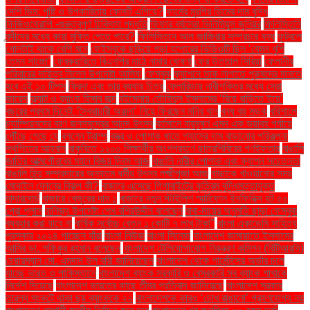
দেশি ডিম: পুষ্টি ও উপকারিতায় কোনটি এগিয়ে?
ফার্মের মুরগির ডিমের দাম বৃদ্ধি
ফিজিওথেরাপি -গুরুত্বপূর্ণ চিকিৎসা পদ্ধতি
ফিফার বর্ষসেরা ভিনিসিয়ুস জুনিয়র
ফিলিস্তিনি
বন্দীদের মধ্যে কারা মুক্তি পেতে পারে?
ফিলিস্তিনে আল জাজিরার সম্প্রচার বন্ধ
ফুটবলে
গোলটাই থাকে বেশি মনে
ফেইসবুকে ছড়িয়ে পড়া যশোরের ভিডিওটি ছিল ‘যেমন খুশি
তেমন সাজো’
ফেব্রুয়ারিতে বিএনপির মাঠে নামার ঘোষণা
ফের উত্তাল সিরিয়া
ফেলানীর
পরিবারের দায়িত্ব নিলেন উপদেষ্টা আসিফ
ফেসবুক
ফ্যাশনে তাক লাগাতে পুরুষদের মানতে
হবে এই ১০ টিপস
ফ্রিদা এবং তার ব্যথার চিত্র
ফ্লোরিডায় নারীশক্তির মধ্যে সেরা
জায়েদ
ফ্ল্যাট ও ব্যাংক হিসাব জব্দ
বইমেলায় তৌহিদুল ইসলামের ‘বিয়ে বাড়িতে ইয়ে’
বছরের প্রথম দিনেই ‘স্বৈরাচারী অঞ্জনা’ নিয়ে ফিরছেন মনির খান
বন্ধ বহু সড়ক
বরিশালে
চ্যাম্পিয়নদের বরণ জনসমুদ্রের আনন্দ উৎসব
বর্তমানে বায়ুদূষণ এমন এক ভয়াবহ পর্যায়ে
পৌঁছে গেছে যে
বললেন ট্রাম্প
বস্ত্র ও পোশাক খাতে গ্যাসের দাম বাড়ানোর পরিকল্পনা
স্থগিতের আহ্বান
বাকৃবিতে ১২০০ শিক্ষার্থীর অংশগ্রহণে ছাত্রশিবিরের গণইফতার
বাঙালি
জাতির আত্মগৌরবের মহান বিজয় দিবস আজ
বাঙালি নারীর পোশাক এবং ফ্যাশন সচেতনতা
বাঙালি হিন্দু সম্প্রদায়ের অন্যতম ধর্মীয় উৎসব লক্ষ্মীপূজা আজ
বাচ্চাকে খাওয়ানোর সময়
মোবাইল ফোনের বিকল্প কী?
বাজারে এসেছে গিগাবাইটের কৃত্রিম বুদ্ধিমত্তাযুক্ত
মাদারবোর্ড
বাজারে খেজুরের দাম ১
বাজারে নতুন স্টাইলিশ স্মার্টফোন ইনফিনিক্স হট ৫০
প্রো প্লাস
বাণিজ্য উপদেষ্টা শেখ বশিরউদ্দীন বলেছেন
বাবা-মায়ের অনুমতি ছাড়া ফেসবুক
ব্যবহার করা যাবে না
বার্ষিক সর্বোচ্চ বেতন ১ কোটি ৭ লাখ টাকা"
বাংলা একাডেমি সাহিত্য
পুরস্কার ২০২৪ পাচ্ছেন যাঁরা
বাংলা নিউজ
বাংলা সিনেমা
বাংলাদেশ জামায়াতে ইসলামের
আমির ডা. শফিকুর রহমান বলেছেন
বাংলাদেশ টেলিযোগাযোগ নিয়ন্ত্রণ কমিশন (বিটিআরসি)
চেয়ারম্যান মো. এমদাদ উল বারী জানিয়েছেন
বাংলাদেশ থেকে গার্মেন্টসের অর্ডার চলে
যাচ্ছে ভারত ও পাকিস্তানে
বাংলাদেশ ব্যাংক সরকারি ও বেসরকারি সব ব্যাংক শাখাকে
নির্দেশ দিয়েছে
বাংলাদেশ ভারতের কাছে তীব্র প্রতিবাদ জানিয়েছে
বাংলাদেশ সরকার
তারল্য সংকটে থাকা ছয় ব্যাংককে ২২
বাংলাদেশকে কারও ‘চোখ রাঙানো’ গ্রহণযোগ্য নয়