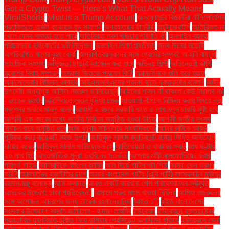
Got a Crypto Twist — Here's What That Actually Means
ViralShorts
what is a Trump Account
অক্সফোর্ডের বিজ্ঞানীরা টেলিপোর্টেশন
প্রযুক্তিতে অর্জন করেছেন বড় সাফল্য
অগ্রযাত্রার যাত্রীরা
অটোমোবাইল
অতিরিক্ত চা
খেলে যেসব সমস্যা হতে পারে
অতিরিক্ত লবণ খাওয়ার পরিণতি কী
অনলাইন ব্যবসা
পরিচালনায় হাইকোর্টের ৯টি নির্দেশনা
অনলাইন শিক্ষা প্ল্যাটফর্ম
অন্য দিনের মতোই
অপরিকল্পিত ঋণের বৃহৎ বোঝা
অপ্রাপ্তবয়স্কদের সঙ্গে প্রেমের সম্পর্ক: আইনি বাধা ও
সামাজিক সমস্যা
অভিজ্ঞতা ছাড়াই আবেদন করা যাবে
অভিনয় শিল্পী
অভিনেত্রী কীর্তি
সুরেশের বিবাহ সম্পন্ন
অস্কার জিততে পারবেন কি?
অ্যাডমিনকে গুলি করে হত্যা
অ্যালোভেরার বিভিন্ন ব্যবহার
আইএসআইএসের পতাকা হাতে যুক্তরাষ্ট্রে হামলা!
আইন
উপদেষ্টা অধ্যাপক আসিফ নজরুল জানিয়েছেন
আইনের শাসন না থাকলে কেউ নিরাপদ নয়
- তারেক রহমান
আইপিএলে বেতন বৃদ্ধির চমক
আওয়ামী লীগকে নিষিদ্ধ করার বিষয়ে এক
প্রশ্নের জবাবে মান্না বলেন
আগামী ২ বছরে সরকারি খাতে ৫ লাখ নতুন চাকরি সৃষ্টি হবে
আগামী এক বছরের মধ্যে জাতীয় নির্বাচন অনুষ্ঠিত হওয়া উচিত
আগামী জাতীয় সংসদ
নির্বাচন কবে অনুষ্ঠিত হবে
আজ বুধবার সচিবালয়ে সাংবাদিকদের
আটার রুটিকে আরও
পুষ্টিকর করার কয়েকটি সহজ উপায়
আতিকুল সালাম ক্যান্টনমেন্ট থানায় লিখিত অভিযোগ
দায়ের করেন
আতিকুল সালাম জানিয়েছেন যে
আতিথেয়তা ও খাবারের স্বাদ
আধ ঘণ্টায়
২০ লাখ হিট
আন্তর্জাতিক মুদ্রা তহবিলের সতর্কতা
আপনার ঠোঁট এক্সফোলিয়েট করার
পরিপূর্ণ গাইড
আফ্রিদিকে বললেন তামিম
আম দিয়ে পাটিসাপটা পিঠা
আমরা কেন ভ্রমণ
করি?
আমলাতন্ত্র রাজনীতির চাপে
আমার বাংলাদেশ পার্টির (এবি পার্টি) সদস্যসচিব মজিবুর
রহমান মঞ্জু বলেছেন
আমি ক্লান্ত
আরও একটি কারখানা পেল পরিবেশবান্ধব স্বীকৃতি
আসকের উদ্বেগ: ঢাকা প্রতিবেদন"
আসামে গরুর মাংস খাওয়া নিষিদ্ধ
আসিফ নজরুলের
সঙ্গে অশোভন আচরণের জন্য তারেক রহমানের নিন্দা
আহত ১".
ইইউ বাংলাদেশের
সংস্কার উদ্যোগে সমর্থন জানালেন - হাদজা লাহবিব
ইউক্রেন
ইউক্রেনে যুক্তরাষ্ট্রের
প্রস্তাবিত যুদ্ধবিরতি চুক্তি নিয়ে রাশিয়ার প্রেসিডেন্ট ভ্লাদিমির পুতিনে
ইউক্রেনে সেনা