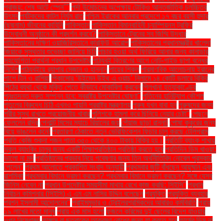
পরাজয়; শেষ আটে স্পেন""
পর্দা উন্মোচনের অপেক্ষায় টোকিও আন্তর্জাতিক চলচ্চিত্র
উৎসব
পর্যটকদের কাটল নির্ঘুম রাত
পশ্চিম ইরাকের আনবার প্রদেশে ১৭ বছর বয়সী হুদার
(ছদ্মনাম) জীবনের কাহিনি
পাকিস্তান
পাকিস্তান বিমানবাহিনী চ্যাম্পিয়নস ট্রফির
উদ্বোধনী অনুষ্ঠানে কী প্রদর্শন করবে?
পাকিস্তানে ট্রেনের সব জিম্মি উদ্ধার
পাকিস্তানের দক্ষিণ ওয়াজিরিস্তানে কারফিউ আরোপ
পাকিস্তানের প্রধানমন্ত্রীর খালেদা
জিয়াকে সুস্থতার শুভেচ্ছা জানিয়ে চিঠি
পাচার হওয়া অর্থ ফিরিয়ে আনার জন্য কানাডার
সহযোগিতা প্রার্থনা প্রধান উপদেষ্টার
পাঠ্যবই বিতরণের আগে নোট-গাইড ছাপা বন্ধের
নির্দেশ
পাঠ্যবইয়ে র‍্যাপার সেজান ও হান্নান
পায়ের শিকল
পারমাণবিক আলোচনায় ইরানের
পাশে চীন ও রাশিয়া
পিকাসোর ‘উইমেন উইথ এ ওয়াচ’ নিলামে ১৪ কোটি ডলারে বিক্রি
পিঠের ব্যথা থেকে মুক্তি পেতে কীভাবে মোকাবিলা করবেন
পিলখানা হত্যাকাণ্ডের
পুনঃতদন্ত দ্রুত সম্পন্ন হবে: স্বরাষ্ট্র উপদেষ্টার ঘোষণা"
পুতিনের হানিট্র্যাপ কৌশল
পুতুলের বিরুদ্ধে চিঠি এখনও পায়নি পররাষ্ট্র মন্ত্রণালয়
পুরুষ যখন বাবা হন
পুরুষদের জন্য
শরীর সুস্থ রাখতে প্রয়োজনীয় খাবার
পুলিশকে হামলা করে ছিনিয়ে নেয়ার চেষ্টা"
পেছনে
ফেললেন রদ্রি
পেনাল্টি মিসের ম্যাচে রিয়ালের জয়
পেঁয়াজ ছাড়া রান্না!
পোষা কুকুরের জন্য
বিয়ে ভাঙলেন কনে!
প্রতারণা ঠেকাতে নতুন ভেরিফিকেশন ফিচার চালু করছে টেলিগ্রাম
প্রতি কেজি শুকনা শজন পাতা ৩৫০ থেকে ৪০০ টাকায় বিক্রি হয়।
প্রতিটি ব্যাংক শাখায়
স্কুল ব্যাংকিং চালুর জন্য একটি শিক্ষাপ্রতিষ্ঠান প্রতিষ্ঠা করতে হবে
প্রতিদিন ডিম খাওয়া:
ভালো না মন্দ
প্রতিষ্ঠানের প্রভাব নিয়ে গবেষণার জন্য তিন অর্থনীতিবিদ নোবেল পুরস্কার
পেলেন"
প্রথম আলোতে প্রকাশিত সংবাদ অনুযায়ী
প্রথমবার জুটি বাঁধছেন আয়ুষ্মান এবং
রাশমিকা
প্রথমবার বিমানে ভ্রমণ করছেন? প্রথমবার বিমানে ভ্রমণ করছেন? সঙ্গে যেসব
জিনিস নেবেন না
প্রধান উপদেষ্টার সময়সীমা মাথায় রেখে কাজ করছি: সিইসি"
প্রধান
নির্বাচন কমিশনার (সিইসি) এ এম এম নাসির উদ্দিন বলেছেন
প্রযুক্তি
প্রযুক্তি ব্যবহার
প্রশ্ন ইসলামী আন্দোলনের"
প্রাইমমুভার ও ট্রেইলরশ্রমিকদের আবারও কর্মবিরতি
প্রায়
১৯ লাখের মতো মানুষ
প্রায় এক মাস হলো
ফজলে করিমের দুই ছেলের বিদেশ যাওয়ার
ওপর নিষেধাজ্ঞা
ফাঙ্গাস বা ছত্রাকের আক্রমণ রোধের জন্য যা করতে হবে
ফার্মের ডিম না