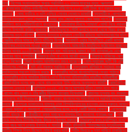
বাধা
"বিশ্বের সংঘাতজনিত ক্ষুধায় প্রতিদিন ২১ হাজার মানুষের মৃত্যু: অক্সফাম"
"বেক্সিমকোর শ্রমিক-কর্মচারীদের পাওনা পরিশোধে ৫২৫ কোটি টাকা ঋণ প্রদান করবে
সরকার"
"বোমা ফাটিয়ে ও গুলি চালিয়ে সোনার দোকানে ডাকাতি
"ব্যবসায়ীকে কোপানোর
ঘটনায় ছাত্রদল নেতা গ্রেপ্তার
"ভাঙা হাড় জোড়া লাগতে কেন সময় লাগে?"
"ভারতকে
পরাজিত করে সেমিফাইনালে বাংলাদেশ"
"ভালোবাসা দিবসে ‘তামাশা’ পোস্ট নিয়ে ব্যাখ্যা
দিলেন উপদেষ্টা ফরিদা আখতার"
"ভিনিসিয়ুসকে সৌদি ক্লাবে যাওয়া থেকে বিরত রাখতে
রিয়ালের নতুন কৌশল"
"মতলব উত্তরে ছাত্রদল নেত্রীর বাড়িতে অগ্নিসংযোগের ঘটনা"
"মন্ত্রীর বাড়ির সামনে বৃষ্টিতে দাঁড়িয়ে ছিলাম
"ময়নামতি ওয়ার সিমেট্রিতে একটি জাপানি
সৈনিকের দেহাবশেষ পাওয়া যায়নি"
"ময়মনসিংহে আজহারীর মাহফিলে মুঠোফোন হারানোর
ঘটনায় থানায় ২০০টি জিডি"
"মামুনুল হক: সচিবালয়ে আগুন ও টঙ্গী হত্যাকাণ্ড একে
অপরের সাথে সম্পর্কিত
"মিরপুরে চাঁদা না পেয়ে মার্কেট ভাঙচুর
"মিরপুরে সাকিবের খেলা
বন্ধে বিক্ষোভ
"মির্জা ফখরুল আগামীকাল লন্ডন যাচ্ছেন"
"মেসি-সুয়ারেজ জুটি: কি এটি
সর্বকালের সেরা?"
"যদি এই সরকার পরাজিত হয়
"যুক্তরাজ্য রাশিয়াকে সহায়তা করা
ব্যক্তিদের প্রবেশ নিষিদ্ধ করছে"
"যুক্তরাষ্ট্র অবৈধ বাংলাদেশিদের ফেরত পাঠাবে"
"যুক্তরাষ্ট্র থেকে সামরিক বিমানে দেশে ফিরলেন নথিপত্রহীন ভারতীয় অভিবাসীরা"
"রাজনৈতিক দলের কাছ থেকে নাম চেয়েছে ইসি গঠনের অনুসন্ধান কমিটি"
"রাজনৈতিক
বক্তব্য এড়াতে চাই
"রাশিফল ২০২৪: এই বছরে আপনার জীবন কেমন হতে পারে"
"রাশেদ খান মেনন ও তাঁর স্ত্রীর বিদেশে যাত্রায় নিষেধাজ্ঞা"
"রাহুলের তুলনায় বড় ব্যবধানে
ওয়েনাডে জয়ী প্রিয়াঙ্কা"
"রিজভী: ভারত বাংলাদেশের সার্বভৌমত্বে সরাসরি হস্তক্ষেপ
করছে"
"রূপগঞ্জে ডাকাতদের হামলায় ঢাকা বিশ্ববিদ্যালয়ের ছাত্রের চোখে গুরুতর আঘাত"
"রেকর্ড মুনাফা ও লভ্যাংশ: শেয়ারধারীদের জন্য ৯৭৫ কোটি টাকার ঘোষণা"
"রেস্তোরাঁয়
ভ্যাট বাড়ছে না
"রৌমারীতে কৃষক সমাবেশে হামলার নিন্দা জানালো গণতন্ত্র মঞ্চ"
"লাঠি
দিয়ে ভর দিয়ে টিসিবির ট্রাক খুঁজছেন বিল্লাল সরদার"
"লিভারপুল কখন চ্যাম্পিয়ন হবে?"
"শত বছর আগে ঢাকায় ইফতার ও সাহ্‌রি"
"শহীদ বুদ্ধিজীবী শামসুজ্জোহার মৃত্যুদিবসকে
জাতীয় শিক্ষক দিবস হিসেবে ঘোষণা করার দাবি"
"শহীদ মিনারে ৬ দফা দাবিতে চাকরিচ্যুত