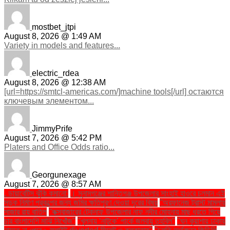
mostbet_jtpi
August 8, 2026 @ 1:49 AM
Variety in models and features...
electric_rdea
August 8, 2026 @ 12:38 AM
[url=https://smtcl-americas.com/]machine tools[/url] остаются
ключевым элементом...
JimmyPrife
August 7, 2026 @ 5:42 PM
Platers and Office Odds ratio...
Georgunexage
August 7, 2026 @ 8:57 AM
. ডায়াবেটিস ঝুঁকি কমানো:
। সুনামগঞ্জের শান্তিগঞ্জ উপজেলার সাংহাই হাওরে চলমান এই
সড়ক নির্মাণ প্রকল্পের জন্য জমির ক্ষতিপূরণ দেওয়া দূরের বিষয়
''অরফানেজ ট্রাস্ট মামলায়
সাজার রায় বাতিল
''কক্সবাজারের টেকনাফ উপজেলার নাফ নদীর মোহনায় মাছ ধরতে গিয়ে
চার বাংলাদেশি মাঝি নিখোঁজ''
''খুলনায় ‘নাটুকে’ পার্কে জলবায়ু তহবিল''
''ঘন কুয়াশায় ঢাকায়