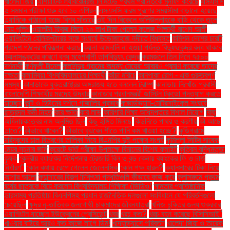
খালেদা জিয়া
এশিয়াটিক ল্যাবরেটরিজ লিমিটেড প্রথম প্রান্তিকে মুনাফা করেছে
এসএসসি
ও সমমান পরীক্ষা শুরু হবে ১০ এপ্রিল
এসএসসি ফরম পূরণের সময়সীমা বাড়ানো হয়েছে
এ্যানিকে পাঠানো হচ্ছে বিশ্ব সাঁতারে
ওই দিন বিকেলে অলিউল্লাহকে বাড়ি থেকে তুলে
নেয় পুলিশ
ওয়ালটন ফ্রিজ কিনে ২০ লাখ টাকা পেলেন কলেজ শিক্ষার্থী রাশেদ আলী
ওয়াশিংটনে হেলিকপ্টারের সঙ্গে সংঘর্ষে উড়োজাহাজ নদীতে বিধ্বস্ত
কমিশন দেশের চারটি
প্রদেশ গঠনের পরিকল্পনা করছে
কয়লা আমদানি না হওয়া পর্যন্ত বিদ্যুৎকেন্দ্র বন্ধ থাকবে
কয়লাসঙ্কটের কারণে বন্ধ মহেশখালী তাপবিদ্যুৎ কেন্দ্র
করমজলে তিন দিনে ৭৫০০
দর্শনার্থী
কর্ণফুলী টানেল
কলসিন্দুর গ্রামের অদম্য মেয়েরা আবারও প্রমাণ করেছে তাদের
দক্ষতা
কলাম্বিয়া বিশ্ববিদ্যালয়ের শিক্ষার্থী
কাঁচা মরিচে
কানপাকা রোগ - এক গুরুত্বপুর্ণ
সমস্যা
কানাডাকে যুক্তরাষ্ট্রের অঙ্গরাজ্য হতে বললেন ট্রাম্প
কানাডায় নিখোঁজ প্রবাসী
বাংলাদেশি শিক্ষার্থীর মরদেহ উদ্ধার
কানাডার প্রধানমন্ত্রী জাস্টিন ট্রুডো পদত্যাগ করতে
যাচ্ছেন
কান্ট ও হিউমের দর্শনে গাজালির প্রভাব
কাভার্ডভ্যান-মোটরসাইকেল সংঘর্ষে
ছাত্রদল কর্মী নিহত
কার ক্ষতি
কার লাভ
কারিগরি শিক্ষা অধিদপ্তরে বিশাল নিয়োগ
কিছু
অধিনায়কত্বের নাম অনুমিত ছিল
কিছু ইঙ্গিত মিলছে
কিডনিতে পাথর ও করণীয়
কী আছে
তাতে?
কীভাবে খাবেন?
কীভাবে বুঝবেন শীতে পানি কম খাওয়া হচ্ছে?
কুড়িগ্রামে
দরিদ্রদের চাল বিতরণের তালিকা নিয়ে বিএনপির দুই পক্ষের সংঘর্ষ
কুমিল্লা সিটির সাবেক
মেয়র সূচনার জমি
কুয়েটে ভর্তি পরীক্ষা উপলক্ষে বিমানের বিশেষ ফ্লাইট
কৃত্রিম বুদ্ধিমত্তা
কৃষক
কেন্দ্রীয় ব্যাংকের নির্দেশনায় ট্রেজারি বিল ও বন্ড কেনায় ব্যাংকের ফি ও চার্জ
নির্ধারণ"
কোন কথায় রেগে গেলেন জেলেনস্কি
কোন পক্ষ হারল?
ক্যানসারের টিকা নিয়ে
আশার আলো
ক্যান্সারের বিকল্প চিকিৎসা পদ্ধতিগুলি কীভাবে কাজ করে
ক্লাসরুমে প্রথম
বর্ষের ছাত্রকে বিয়ে করলেন বিশ্ববিদ্যালয় শিক্ষিকা (ভিডিও)
ক্ষমতার প্রাতিষ্ঠানিক
ভারসাম্য প্রতিষ্ঠায় বিএনপিসহ প্রধান রাজনৈতিক দলগুলো সংবিধানে যে পরিবর্তনগুলো
চেয়েছিল
ক্ষুদ্র নৃ-তাত্বিক জনগোষ্ঠী চাকমাদের জীবনযাত্রা
খনিজ চুক্তির জন্য শুক্রবার
ওয়াশিংটন যাচ্ছেন ইউক্রেনের প্রেসিডেন্ট
খবর
খরচ কত?
খরচ বহন করেছে বিসিসিআই"
খাওয়ার বাইরে আরও কত কাজে লাগে ডিম!
খাদ্যাভ্যাসে পরিবর্তন
খালেদা জিয়া ও তারেক