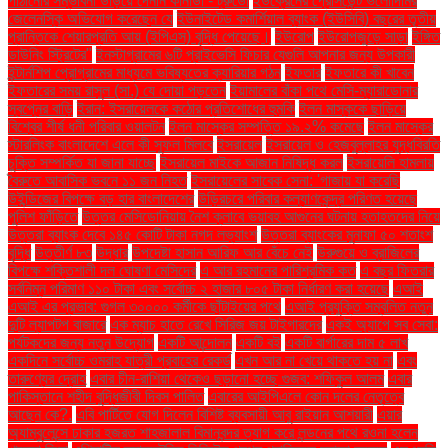
পাঠানোর সম্ভাবনা উড়িয়ে দেননি কানাডা - ট্রুডো
ইউক্রেনের প্রেসিডেন্ট ভলোদিমির
জেলেনস্কি অভিযোগ করেছেন যে
ইউনাইটেড কমার্শিয়াল ব্যাংক (ইউসিবি) বছরের তৃতীয়
প্রান্তিকে শেয়ারপ্রতি আয় (ইপিএস) বৃদ্ধি পেয়েছে।
ইউরোপ
ইউরোপজুড়ে সাড়া
ইঙ্গিত
ডাউনিং স্ট্রিটের"
ইনস্টাগ্রামের ৬টি প্রাইভেসি ফিচার যেগুলি আপনার জন্য উপকারী
ইন্টার্নশিপ প্রোগ্রামের মাধ্যমে ভবিষ্যতের ক্যারিয়ার গঠন
ইফতার
ইফতারে কী খাবেন
ইফতারের সময় রাসুল (সা.) যে দোয়া পড়তেন
ইয়ামালের বাঁকা পথে মেসি-ম্যারাডোনার
স্বপ্নের বাড়ি
ইরান: ইসরায়েলকে কঠোর প্রতিশোধের হুমকি
ইলন মাস্ককে ছাড়িয়ে
বিশ্বের শীর্ষ ধনী পরিবার ওয়ালটন
ইলন মাস্কের সম্পত্তি ১৯.২% কমেছে
ইলন মাস্কের
স্টারলিংক বাংলাদেশে এলে কী সুফল মিলবে
ইসরায়েল
ইসরায়েল ও হেজবুল্লাহর যুদ্ধবিরতি
চুক্তি সম্পর্কিত যা জানা যাচ্ছে
ইসরায়েল মাইকে আজান নিষিদ্ধ করল
ইসরায়েলি হামলায়
বৈরুতে আবাসিক ভবনে ১১ জন নিহত
ইসরায়েলের সাবেক সেনা: 'গাজায় যা করেছি
উইন্ডিজের বিপক্ষে বড় হার বাংলাদেশের
উড়িরচরে পরিবার কল্যাণকেন্দ্র পরিণত হয়েছে
পুলিশ ফাঁড়িতে
উত্তর মেসিডোনিয়ায় নৈশ ক্লাবে ভয়াবহ আগুনের ঘটনায় হতাহতদের নিয়ে
উত্তরা ব্যাংক দেবে ১৪৫ কোটি টাকা নগদ লভ্যাংশ
উত্তরা ব্যাংকের মুনাফা ৫০ শতাংশ
বৃদ্ধি
উত্তীর্ণ ৮৩
উদ্ধার
উপদেষ্টা হাসান আরিফ আর বেঁচে নেই
উরুগুয়ে ও ব্রাজিলের
বিপক্ষে শক্তিশালী দল ঘোষণা মেসিদের
এ আর রহমানের পারিশ্রমিক কত
এ বছর ফিতরার
সর্বনিম্ন পরিমাণ ১১০ টাকা এবং সর্বোচ্চ ২ হাজার ৮০৫ টাকা নির্ধারণ করা হয়েছে
এআই
এআই এর প্রভাব: গুগল ৩০০০০ কর্মীকে ছাঁটাইয়ের পথে
এআই প্রযুক্তি সম্বলিত নতুন
দুটি ল্যাপটপ বাজারে
এক ম্যাচ হাতে রেখে সিরিজ জয় টাইগারদের
একই অ্যাপে সব সেবা:
পর্যটকদের জন্য নতুন উদ্যোগ
একটি আন্দোলন
একটি বই
একটি বার্গারের দাম ৫ লাখ
একদিনে সর্বোচ্চ ওমরাহ যাত্রী প্রবাহের রেকর্ড
এখন আর না খেয়ে থাকতে হয় না
এবং
তারুণ্যের দ্রোহ
এবার চীন-রাশিয়া থেকেও ছড়ানো হচ্ছে গুজব: শফিকুল আলম
এবার
পাকিস্তানে শহীদ বুদ্ধিজীবী দিবস পালিত
এবারের আইপিএলে কোন দলের নেতৃত্বে
আছেন কে?.
এবি পার্টিতে যোগ দিলেন বিশিষ্ট ব্যবসায়ী আবু রাইয়ান আশয়ারী
এয়ার
অ্যাম্বুলেন্সে ঢাকার হজরত শাহজালাল বিমানবন্দর ত্যাগ করে লন্ডনের পথে রওনা হলেন