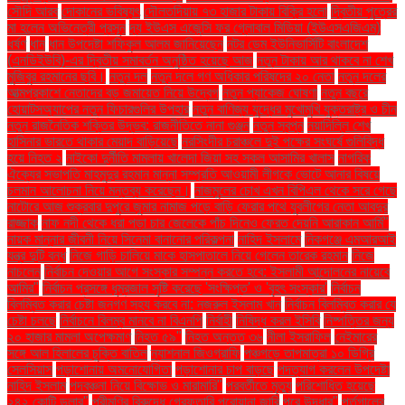
সৌদি আরব
দোকানের ভবিষ্যৎ
দৌলতদিয়ায় ৭৩ হাজার টাকায় বিক্রি হলো
দ্বিতীয় পুত্রের
মা হলেন অভিনেত্রী প্রসূন
দ্য ইউএস এজেন্সি ফর গ্লোবাল মিডিয়া (ইউএসএজিএম)
ধর্ষণ
ধান
ধান উপদেষ্টা শফিকুল আলম জানিয়েছেন
নটর ডেম ইউনিভার্সিটি বাংলাদেশ
(এনডিইউবি)-এর দ্বিতীয় সমাবর্তন অনুষ্ঠিত হয়েছে আজ
নতুন টাকায় আর থাকবে না শেখ
মুজিবুর রহমানের ছবি।
নতুন দল
নতুন দলে গণ অধিকার পরিষদের ২০ নেতা
নতুন দলের
আত্মপ্রকাশে নেতাদের বড় জমায়েত নিয়ে উদ্বেগ
নতুন প্যাকেজ ঘোষণা
নতুন বছরে
হোয়াটসঅ্যাপের নতুন ফিচারগুলির উপহার
নতুন বাণিজ্য যুদ্ধের মুখোমুখি যুক্তরাষ্ট্র ও চীন
নতুন রাজনৈতিক শক্তির উদ্ভব: রাজনীতিতে নানা গুঞ্জন
নতুন স্বপ্ন
নয়াদিল্লি শেখ
হাসিনার ভারতে থাকার মেয়াদ বাড়িয়েছে
নরসিংদীর চরাঞ্চলে দুই পক্ষের সংঘর্ষে গুলিবিদ্ধ
হয়ে নিহত ২
নাইকো দুর্নীতি মামলায় খালেদা জিয়া সহ সকল আসামির খালাস
নাগরিক
ঐক্যের সভাপতি মাহমুদুর রহমান মান্না সম্প্রতি আওয়ামী লীগকে ভোটে আনার বিষয়ে
চলমান আলোচনা নিয়ে মন্তব্য করেছেন।
নাজমুলের চোখ এখন বিপিএল থেকে সরে গেছে
নাটোরে আজ শুক্রবার দুপুরে জুমার নামাজ পড়ে বাড়ি ফেরার পথে যুবলীগের নেতা আবদুর
রাজ্জাক
নাফ নদী থেকে ধরা পড়া চার জেলেকে পাঁচ দিনেও ফেরত দেয়নি আরাকান আর্মি"
নায়ক মান্নার জীবনী নিয়ে সিনেমা বানানোর পরিকল্পনা
নাহিদ ইসলামে
নিকগঞ্জে এমআরআই
যন্ত্র দুটি বন্ধ
নিজে গাড়ি চালিয়ে মাকে হাসপাতালে নিয়ে গেলেন তারেক রহমান
নিজে
নাচলেন
নির্বাচন দেওয়ার আগে সংস্কার সম্পন্ন করতে হবে: ইসলামী আন্দোলনের নায়েবে
আমির"
নির্বাচন প্রসঙ্গে ধূম্রজাল সৃষ্টি করেছে 'সংক্ষিপ্ত' ও 'বৃহৎ সংস্কার'
নির্বাচন
বিলম্বিত করার চেষ্টা জনগণ সহ্য করবে না: নজরুল ইসলাম খান
নির্বাচন বিলম্বিত করার যে
চেষ্টা চলছে
নির্বাচনে বিলম্ব মানবে না বিএনপি
নির্বাহী
নিষিদ্ধ করল ইসিবি
নিষ্পত্তির জন্য
২০ হাজার মামলা অপেক্ষমাণ
নিহত ৫৯"
নিহত অন্তত ৩৬
নীলা ইসরাফিল
নেইমারের
সঙ্গে আল হিলালের চুক্তি বাতিল
ন্যাশনাল জিওগ্রাফি
পঞ্চগড়ে তাপমাত্রা ১০ ডিগ্রি
সেলসিয়াস
পড়াশোনায় অমনোযোগিতা
পড়াশোনার চাপ বাড়ছে
পদত্যাগ করলেন উপদেষ্টা
নাহিদ ইসলাম
পদবঞ্চনা নিয়ে বিক্ষোভ ও মারামারি"
পরবর্তীতে মৃত্যু
পরিশোধিত হয়েছে
২৪২ কোটি ডলার"
পরীমণির বিরুদ্ধে গ্রেফতারি পরোয়ানা জারি
পরে উদ্ধার"
পর্তুগালের