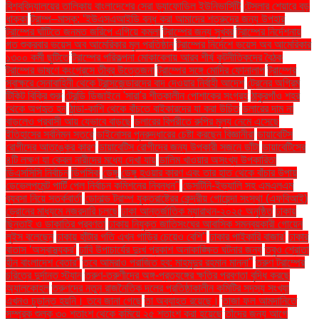
বিশ্ববিদ্যালয়ের তালিকায় বাংলাদেশের সেরা ড্যাফোডিল ইউনিভার্সিটি
টেসলার শেয়ারে বড়
ধাক্কা
ট্রাম্প–মাস্ক: ‘ইউএসএআইডি বন্ধ করা আমাদের শত্রুদের জন্য উপহার
ট্রাম্পের ঘাঁটিতে জনমত জরিপে এগিয়ে কমলা
ট্রাম্পের জন্য সুখবর
ট্রাম্পের নির্দেশনায়
গত শুক্রবার ভয়েস অব আমেরিকার মূল প্রতিষ্ঠান
ট্রাম্পের নির্দেশে ভয়েস অব আমেরিকার
১৩০০ কর্মী ছুটিতে
ট্রাম্পের পরিকল্পনা মোকাবেলায় আরব শীর্ষ কূটনীতিকদের বৈঠক
ট্রাম্পের ভাষণে কংগ্রেসে তীব্র উত্তেজনা
ট্রাম্পের সঙ্গে মোদির ফোনালাপ
ট্রাম্পের
স্বাক্ষরে সেনাবাহিনী থেকে ট্রান্সজেন্ডারদের বাদ দেওয়ার নির্বাহী আদেশ
ট্রেনের অগ্রিম
টিকিট বিক্রি শুরু
ট্রেন্ডি ডিজাইনে 'সারা'র শীতকালীন পোশাকের সংগ্রহ
ঠাকুরগাঁও শহর
থেকে অপহৃত হন
ঠান্ডা-কাশি থেকে বাঁচতে বাইকারদের যা করা উচিত
ডলারের দাম না
বাড়লেও প্রবাসী আয় যেভাবে বাড়ছে
ডলারের বিপরীতে রুপির মূল্য নেমে এসেছে
ইতিহাসের সর্বনিম্ন স্তরে
ডাইনোসর পুনরুদ্ধারের চেষ্টা করছেন বিজ্ঞানীরা
ডায়াবেটিস
রোগীদের আতঙ্কের কারণ
ডায়াবেটিস রোগীদের জন্য উপকারী সজনে ডাঁটা
ডায়াবেটিসের
৪টি লক্ষণ যা কেবল নারীদের মধ্যে দেখা যায়
ডালিম খাওয়ার অসংখ্য উপকারিতা
ডিএসসিসি নির্বাচন
ডিপসিক
ডেঙ্গু
ডেঙ্গু হওয়ার কারণ এবং তার হাত থেকে বাঁচার উপায়
ডেভেলপমেন্ট পার্টি পেল নির্বাচন কমিশনের নিবন্ধন"
ডেসটিনি-ইভ্যালি সহ এমএলএম
ব্যবসা নিয়ে সতর্কবার্তা
ডোনাল্ড ট্রাম্প যুক্তরাষ্ট্রের কেন্দ্রীয় গোয়েন্দা সংস্থা (এফবিআই)
ড্রোনের মাধ্যমে নজরদারি চলছে
ঢাকা আন্তর্জাতিক ম্যারাথন-২০২৫ অনুষ্ঠিত
ঢাকায়
ছিনতাই ও ডাকাতির প্রবণতা
ঢাকায় নিযুক্ত জাতিসংঘের আবাসিক সমন্বয়কারী গোয়েন
লুইস বলেছেন
ঢাকায় হাঁটার গতি এখন গাড়ির চেয়েও বেশি''
ঢাকার পাইকারি বাজার'
ঢাকার
বাতাস ‘অস্বাস্থ্যকর’
ঢাবি উপাচার্যের দুঃখ প্রকাশ অনাকাঙ্ক্ষিত ঘটনার জন্য
তবুও শ্রোতা
হীন বাংলাদেশ বেতার”
তবে আমরাও পরাজিত হব: মাহমুদুর রহমান মান্না"
তরুণ ট্রাম্পের
চরিত্রে দুর্দান্ত স্ট্যান
তরুণ-তরুণীদের অঙ্গ-প্রত্যঙ্গের ক্ষতির প্রবণতা বৃদ্ধি করছে
অ্যালকোহল
তরুণদের নতুন রাজনৈতিক দলের প্রতিষ্ঠাকালীন কমিটির সদস্য সংখ্যা
এখনও চূড়ান্ত হয়নি। তবে জানা গেছে
তা অব্যাহত রয়েছে।
তাজা ফল আমদানিতে
সম্পূরক শুল্ক ৩০ শতাংশ থেকে কমিয়ে ২৫ শতাংশ করা হয়েছে
তাঁদের জন্য আগে