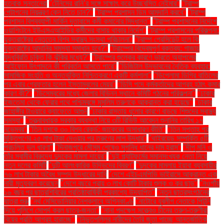
হতবাক সন্তানেরা
"টেনিসের রানি’র সঙ্গে সাক্ষাৎ করে উচ্ছ্বসিত নেইমার"
"ট্রাম্প
পেন্টাগনের নিয়ন্ত্রণ কেন নিতে চান?"
"ট্রাম্প প্রশাসন ডিম আমদানি করবে"
"ট্রাম্প
প্রশাসন বিশ্বব্যাপী মার্কিন দূতাবাসে কর্মী কমানোর সিদ্ধান্ত"
"ট্রাম্প প্রশাসনের নির্দেশে
ওয়াশিংটনে ইউএসএআইডির কর্মীদের বাসায় থাকার নির্দেশ"
"ট্রাম্প প্রশাসনের পরিকল্পনা:
যুক্তরাষ্ট্রের নেতৃত্বে বিশ্ব স্বাস্থ্য সংস্থা পরিচালনা"
"ট্রাম্প প্রেসিডেন্ট হলে কি
যুক্তরাষ্ট্রে আদানির সমস্যা সমাধান হবে?"
"ট্রাম্পের বিদ্বেষপূর্ণ বক্তব্য: গাজায়
যুদ্ধবিরতি চুক্তি কি ঝুঁকির মধ্যে?"
"ট্রাম্পের শুল্কের কারণে ভারতে অ্যাপলের
আইফোন উৎপাদনে কী পরিবর্তন আসতে পারে"
"ডিজিটাল উদ্ভাবনের নৈতিক ব্যবহার:
সামাজিক সংহতি ও অন্তর্ভুক্তি নিশ্চিতকরণে একটি কর্মশালা"
"ডিপ্লোমা ডিগ্রি বাতিলের
পর এবার গ্রেফতার হলেন ইস্তাম্বুলের মেয়র"
"ডিসি পদে কর্মকর্তাদের আগ্রহ হঠাৎ কমার
কারণ কী?"
"ডিসেম্বরের মধ্যে জেলার বিভিন্ন স্থানে কমিটি গঠনের পরিকল্পনা"
"ঢাকার
ইজতেমা থেকে ফেরার পথে পশ্চিমবঙ্গে মুসলিম তরুণকে আক্রান্ত করা হয়েছে"
"ঢাকার
জাহাঙ্গীর টাওয়ারে ক্যাফেতে আগুন
"ঢাকার রাস্তায় ধুলোর কারণে বাড়ছে শিশুদের স্বাস্থ্য
সমস্যা"
"তত্ত্বাবধায়ক সরকার ব্যবস্থা নিয়ে ৩টি রিভিউ আবেদন শুনানির তারিখ ১৭
নভেম্বর"
"তিন দশকে ৩০ বিশ্ব রেকর্ড: জাকেরের অসাধারণ কীর্তি"
"তিন সপ্তাহ পর
মুক্তিপণের ২৫ লাখ টাকা দেওয়ার পর তরুণের লাশ উদ্ধার"
"থাইরয়েড সম্পর্কিত ৫টি
প্রচলিত ভুল ধারণা"
"দিনাজপুরে মৌসুম শেষেও সুগন্ধি ধানের দাম হ্রাস"
"দীপু মনি ও
তাঁর স্বামীর বিরুদ্ধে দুদকের মামলা দায়ের"
"দুই প্ল্যাটফর্মের সমানসংখ্যক নেতা নিয়ে
নতুন দলের কমিটি
"দুটি আলংকারিক উদ্ভিদের বিবরণ"
"দুদকের মামলায় ইয়াবা ব্যবসায়ীর
৭৬ লাখ টাকার অবৈধ সম্পদ উদ্ধারের দাবি
"দেশে এইচএমপিভি ভাইরাসে আক্রান্ত এক
নারী মৃত্যুবরণ করেছেন
"দেশে বছরে প্রায় ৩ লাখ কোটি টাকার শুল্ক ও কর ছাড়"
"নওগাঁয়
১৬ বছর পর ছাত্রশিবিরের প্রতিষ্ঠাবার্ষিকী প্রকাশ্যে উদযাপিত"
"নতুন ছাত্রসংগঠনের
যাত্রা শুরু
"নর্থ মেসিডোনিয়ার নৈশক্লাবে অগ্নিকাণ্ড
"নাটোরে যুবলীগ নেতাকে পিটুনি
দিয়ে পুলিশে সোপর্দ করল ছাত্র-জনতা"
"নানা পদক্ষেপ সত্ত্বেও চীনের তরুণ-তরুণীরা
বিয়ের প্রতি আগ্রহ হারাচ্ছে"
"নিভৃতপল্লির নারীদের তৈরি জুতা পাচ্ছে আন্তর্জাতিক