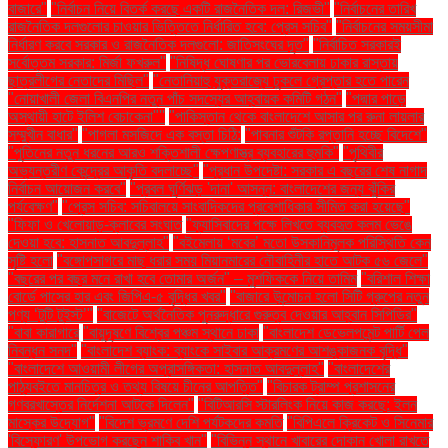
বাজারে"
"নির্বাচন নিয়ে বিতর্ক করছে একটি রাজনৈতিক দল: রিজভী"
"নির্বাচনের তারিখ
রাজনৈতিক দলগুলোর চাওয়ার ভিত্তিতে নির্ধারিত হবে: প্রেস সচিব"
"নির্বাচনের সময়সীমা
নির্ধারণ করবে সরকার ও রাজনৈতিক দলগুলো: জাতিসংঘের দূত"
"নির্বাচিত সরকারই
সর্বোত্তম সরকার: মির্জা ফখরুল"
"নিষিদ্ধ ঘোষণার পর ভোরবেলায় ঢাকার রাস্তায়
ছাত্রলীগের নেতাদের মিছিল"
"নেতানিয়াহু যুক্তরাজ্যে ঢুকলে গ্রেপ্তার হতে পারেন
"নোয়াখালী জেলা বিএনপির নতুন পাঁচ সদস্যের আহ্বায়ক কমিটি গঠন"
"পদ্মার পাড়ে
অস্থায়ী হাটে ইলিশ বেচাকেনা"''
"পাকিস্তান থেকে বাংলাদেশে আসার পর রুনা লায়লার
সম্মুখীন বাধার"
"পাগলা মসজিদে এক বস্তা চিঠি:
"পাবনার শুঁটকি রপ্তানি হচ্ছে বিদেশে"
"পুতিনের নতুন ধরনের আরও শক্তিশালী ক্ষেপণাস্ত্র ব্যবহারের হুমকি"
"পৃথিবীর
অভ্যন্তরীণ কেন্দ্রের আকৃতি বদলাচ্ছে"
"প্রধান উপদেষ্টা: সরকার এ বছরের শেষ নাগাদ
নির্বাচন আয়োজন করবে"
"প্রবল ঘূর্ণিঝড় 'দানা' আসন্ন: বাংলাদেশের জন্য ঝুঁকির
পর্যবেক্ষণ"
"প্রেস সচিব: সচিবালয়ে সাংবাদিকদের প্রবেশাধিকার সীমিত করা হয়েছে"
"ফিফা ও খেলোয়াড়-ক্লাবের সংঘাত
"ফ্যাসিবাদের পক্ষে লিখতে ব্যবহৃত কলম ভেঙে
দেওয়া হবে: হাসনাত আবদুল্লাহ"
"বইমেলায় ‘মবের’ মতো উসকানিমূলক পরিস্থিতি কেন
সৃষ্টি হলো
"বঙ্গোপসাগরে মাছ ধরার সময় মিয়ানমারের নৌবাহিনীর হাতে আটক ৫৬ জেলে"
"বছরের পর বছর মনে রাখা হবে তোমার অর্জন" – মুশফিককে নিয়ে তামিম
"বরিশাল শিক্ষা
বোর্ডে পাসের হার এবং জিপিএ-৫ বৃদ্ধির খবর"
"বাজারে উন্মোচন হলো সিটি গ্রুপের নতুন
পণ্য ‘টুটি টুইস্ট’"
"বাজেটে অর্থনৈতিক পুনরুদ্ধারে গুরুত্ব দেওয়ার আহ্বান সিপিডির"
"বাবা কারাগারে
"বায়ুদূষণে বিশ্বের পঞ্চম স্থানে ঢাকা
"বাংলাদেশ ডেভেলপমেন্ট পার্টি পেল
নিবন্ধন সনদ"
"বাংলাদেশ ব্যাংক: ব্যাংকে সাইবার আক্রমণের আশঙ্কাজনক বৃদ্ধি"
"বাংলাদেশে আওয়ামী লীগের অপ্রাসঙ্গিকতা: হাসনাত আবদুল্লাহ"
"বাংলাদেশের
পাঠ্যবইতে মানচিত্র ও তথ্য বিষয়ে চীনের আপত্তি"
"বিচারক ট্রাম্প প্রশাসনের
গণবরখাস্তের নির্দেশনা আটকে দিলেন"
"বিটিআরসি স্টারলিংক নিয়ে কাজ করছে: ইলন
মাস্কের উদ্যোগ"
"বিদেশ ভ্রমণে দেশি পর্যটকদের কমতি
"বিপিএলে ক্রিকেট ও সিনেমার
'বিস্ফোরণ' উপভোগ করছেন শাকিব খান"
"বিভিন্ন স্থানে খাবারের দোকান খোলা রাখতে