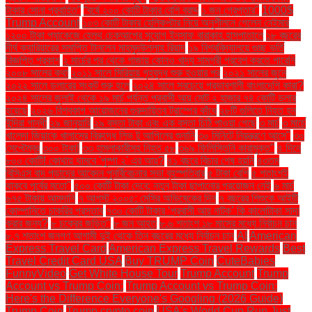
টাকার সোনা প্রবাহিত”
“বর্ষে ২০০ কোটি টাকার বেশি বরাদ্দ
১ জন গ্রেপ্তার"
1000$
Trump Account
১০৩ কোটি টাকার হেলিকপ্টার নিয়ে অনুশীলনে গেলেন নেইমার
১২০০ টাকা প্যাকেজে হেলথ চেকআপের সুযোগ ইনসাফ বারাকাহ হাসপাতালে
১৮ বছরের
দীর্ঘ ক্যারিয়ারের সমাপ্তি টানলেন মাহমুদউল্লাহ রিয়াদ
১৯ বিশ্ববিদ্যালয়ে গুচ্ছ ভর্তি
বিজ্ঞপ্তি প্রকাশ
২ মার্চের পর থেকে গাজায় কোনও খাদ্য সামগ্রী প্রবেশ করতে পারেনি
২০০৮ সালের কথা
২০১১ সালে সিরিয়ায় গৃহযুদ্ধ শুরু হওয়ার পর
২০২১ সালের জুনে
২০২২ সালে ডলারের সংকট শুরু হলে
২০২৪ সালে সবচেয়ে প্রভাবশালী বাংলাদেশি কারা?
২০২৪ সালের জুলাই থেকে ১৯ মার্চ পর্যন্ত প্রবাসী আয় মোট ২ হাজার ৭৪ কোটি ডলার
হয়েছে
২০২৬ বিশ্বকাপ আয়োজনের গুরুদায়িত্ব ট্রাম্পের কাঁধে
২৮টি গুলিতে নিহত হন
ইন্দিরা গান্ধী
২৯ জানুয়ারি
২৯ বস্তা টাকা এবং এক বস্তা চিঠি পাওয়া গেছে
৩ মার্চ
৩ মার্চে
খালেদা জিয়াকে খালাসের বিরুদ্ধে লিভ টু আপিলের শুনানি
৩০ মিনিটে নিয়ন্ত্রণে আসে"
৩০
সেপ্টেম্বর
৩০০ টাকা!
৩৩ হামলাকারীসহ নিহত ৫৮
৩৬৯ ফিলিস্তিনি কারামুক্ত"
৪ দিনে
৮০০ কোটি! কোথায় থামবে 'পুষ্পা ২' এর আয়?
৪১ বছরে বিচার শেষ হয়নি
৪৩তম
বিসিএস বাদ পড়াদের আবেদন পুনর্বিবেচনার সভা বৃহস্পতিবার
৫ টাকা বেশি
৫ শতাংশই
থাকবে পূর্বের মতো"
৫০০ কোটি টাকা দেবে: নতুন টাকা ছাপানোর প্রয়োজন নেই
৬ মার্চ
৬৭৫ টাকায় আমদানি
৭ আগস্ট ২০০৫: মেসির অভিষেকের দিন
৭ বছরের শিশুকে আইটি
কোম্পানিতে চাকরির প্রস্তাব
৭৩০ কোটি টাকার ‘প্রবাসী আয় নাটক’ কি কালোটাকা সাদা
করার জন্য?
৮ চক্রের জড়িত"
৮ জন আহত
৮.৬ শতাংশ ১৮ মাসের মধ্যে নির্বাচন চান
৮.৭ শতাংশ জনগণ আগামী দুই থেকে তিন বছরের মধ্যে নির্বাচন চান
AI
American
Express Travel Card
American Express Travel Rewards
Best
Travel Credit Card USA
Buy TRUMP Coin
CuteBabies
FunnyVideo
Get White House Tour
Trump Account
Trump
Account vs Trump Coin:
Trump Account vs Trump Coin:
Here's the Difference Everyone's Googling (2026 Guide)
Trump Coin
Trump crypto coin
USA's World Cup Run Just