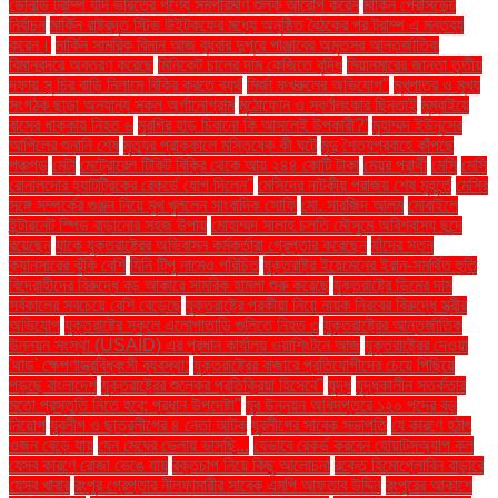
ডোনাল্ড ট্রাম্প যদি ভারতের পণ্যে সমপরিমাণ শুল্ক আরোপ করেন
মার্কিন প্রেসিডেন্ট
নির্বাচন
মার্কিন রাষ্ট্রদূত স্টিভ উইটকফের মধ্যে অনুষ্ঠিত বৈঠকের পর ট্রাম্প এ মন্তব্য
করেন।
মার্কিন সামরিক বিমান আজ বুধবার দুপুরে পাঞ্জাবের অমৃতসর আন্তর্জাতিক
বিমানবন্দরে অবতরণ করেছে
মিনিকেট চালের দাম কেজিতে বৃদ্ধি
মিয়ানমারের জান্তা তৃতীয়
দফায় সু চির বাড়ি নিলামে বিক্রি করতে ব্যর্থ
মির্জা ফখরুলের অভিযোগ"
মুখপাত্র ও মুখ্য
সংগঠক ছাড়া অন্যান্য সকল অর্গানোগ্রাম
মুঠোফোন ও স্বর্ণালংকার ছিনতাই
মুম্বাইয়ে
বাসের ধাক্কায় নিহত ৬
মুরগির হাড় চিবানো কি আসলেই উপকারী?'
মুহাম্মদ ইউনূসের
আপিলের শুনানি শেষ
মৃত্যুর প্রাক্কালে মস্তিষ্কে কী ঘটে
মৃদু শৈত্যপ্রবাহে কাঁপছে
পঞ্চগড়
মেটা
মেট্রোরেল টিকিট বিক্রি থেকে আয় ২৪৪ কোটি টাকা
মেয়র প্রার্থী
মেসি
মেসি
রোনালদোর হ্যাটট্রিকের রেকর্ডে যোগ দিলেন"
মেসিদের নাটকীয় পরাজয় শেষ মুহূর্তে
মেসির
সঙ্গে সম্পর্কের গুঞ্জন নিয়ে মুখ খুললেন সাংবাদিক সোফি
মো. সারজিদ আলম
মোবাইলে
ইন্টারনেট স্পিড বাড়ানোর সহজ উপায়
মোহাম্মদ সালাহ চলতি মৌসুমে অবিশ্বাস্য ছন্দে
রয়েছেন
যাকে যুক্তরাষ্ট্রের অভিবাসন কর্মকর্তারা গ্রেপ্তার করেছেন
যাঁদের স্তন
ক্যানসারের ঝুঁকি বেশি
যিনি টিপু নামেও পরিচিত
যুক্তরাষ্ট্র ইয়েমেনের ইরান-সমর্থিত হুতি
বিদ্রোহীদের বিরুদ্ধে বড় আকারে সামরিক হামলা শুরু করেছে
যুক্তরাষ্ট্রে ডিমের দাম
সর্বকালের সবচেয়ে বেশি বেড়েছে
যুক্তরাষ্ট্রে পরকীয়া নিয়ে নায়ক নিরবের বিরুদ্ধে স্ত্রীর
অভিযোগ
যুক্তরাষ্ট্রে স্কুলে এলোপাতাড়ি গুলিতে নিহত ৩
যুক্তরাষ্ট্রের আন্তর্জাতিক
উন্নয়ন সংস্থা (USAID) এর প্রধান কার্যালয় ওয়াশিংটনে আজ
যুক্তরাষ্ট্রের দেওয়া
'থাড' ক্ষেপণাস্ত্রবিধ্বংসী ব্যবস্থা:
যুক্তরাষ্ট্রের বাজারে প্রতিযোগীদের চেয়ে পিছিয়ে
পড়ছে বাংলাদেশ
যুক্তরাষ্ট্রের শুল্কের প্রতিক্রিয়া হিসেবে"
যুদ্ধ
যুদ্ধকালীন সতর্কতার
মতো প্রস্তুতি নিতে হবে: প্রধান উপদেষ্টা"
যুব উন্নয়ন অধিদপ্তরে ১২০ পদের বড়
নিয়োগ
যুবলীগ ও ছাত্রলীগের ৪ নেতা আটক
যুবলীগের সাবেক সভাপতি
যে কারণে হঠাৎ
ওজন বেড়ে যায়
যেন মেঘের ভেলায় ভাসছি...
যেভাবে রেকর্ড করবেন হোয়াটসঅ্যাপ কল
যেসব কারণে রোজা ভেঙে যায়
রক্তচাপ নিয়ে কিছু আলোচনা
রক্তে হিমোগ্লোবিন বাড়াবে
যেসব খাবার
রংপুর গ্রেপ্তার নীলফামারীর সাবেক এমপি আফতাব উদ্দিন
রংপুরের আকাশে