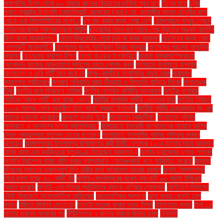
জ্বালানির উৎস থেকে ৬০ হাজার বছরের বিদ্যুতের চাহিদা পূরণ হবে
চীনের মতে
চুরির
স্থান স্বরাষ্ট্র উপদেষ্টা লেফটেন্যান্ট জেনারেল (অব.) মো. জাহাঙ্গীর আলম চৌধুরীর বাসা
থেকে এক কিলোমিটারের মধ্যে।
চুল বড় করার জন্য সেরা তেল
চৌদ্দগ্রামে বন্ধুর প্রেমে
সহায়তার জন্য স্কুলছাত্রকে পিটুনি
ছাত্রদের নতুন দল গঠনে শেষ মুহূর্তেও সঙ্কট কাটেনি
ছিল অন্য সংক্রমণও"
ছেলে ক্রিকেটার হোক চান না উমর আকমল
ছেলেদের জন্য কোন
পোশাকটি মানানসই?
ছেলেদের জন্য সানস্ক্রিন ক্রিম ব্যবহার
ছেলেদের পছন্দের আধুনিক
ফ্যাশন
ছেলেদের ফ্যাশন টিপস
ছোলা খাওয়ার উপকারিতা
জনতা মাদ্রাসাশিক্ষককে
অশোভন কাজের অভিযোগে পুলিশের হাতে সোপর্দ করল
জমিয়তে উলামায়ে ইসলাম
বাংলাদেশ ও এবি পার্টি মনে করে যে
জম্মু–কাশ্মীরে অশান্তির নতুন তরঙ্গ
জরায়ুমুখ
ক্যানসার প্রতিরোধ
জলবায়ু পরিবর্তন খরার তীব্রতা ও বিস্তৃতি বাড়িয়ে দিচ্ছে
জলাতঙ্ক
টিকা
জাতীয় দলে ফিরছেন তামিম!
জাতীয় নাগরিক কমিটির আহ্বায়ক
জাতীয় নাগরিক
পার্টিকে ‘কিংস পার্টি’ বলা হচ্ছে কেন?
জাতীয় নাগরিক পার্টির নেতৃত্বে যারা
জাতীয় নির্বাচন
২০২৫ সালের শেষে অনুষ্ঠিত হতে পারে: প্রধান উপদেষ্টা
জাতীয় পার্টির চেয়ারম্যান জি এম
কাদের মন্তব্য করেছেন
জানলে অবাক হবেন
জানালেন বিজ্ঞানীরা"
জানালেন সুনিতা
জামায়াত ও অন্যান্য দলের প্রতিক্রিয়া''
জামায়াতে ইসলামী বাংলাদেশের নায়েবে আমির
সৈয়দ আবদুল্লাহ মুহাম্মদ তাহের বলেছেন
জামায়াতে ইসলামীর আমির শফিকুর রহমান
বলেছেন
জামালপুরের ইসলামপুর উপজেলায় স্ত্রী তিথী বেগমকে (২৩) হত্যার দায়ে আহসান
হাবিব নামে এক ব্যক্তিকে মৃত্যুদণ্ড দিয়েছেন আদালত।
জার্মান চ্যান্সেলর ওলাফ শলৎজ
জার্মানি ট্রাম্পের গাজা খালি করার প্রস্তাবকে 'কেলেঙ্কারি' বলে অভিহিত করেছে
জাহাজ
জীবনের সবচেয়ে গুরুত্বপূর্ণ তিন নারীর কথা জানালেন তারেক রহমান
জুলাই বিপ্লবগাথা
নিয়ে ছাপা হচ্ছে ৪০ কোটি বই
জুলাই-সেপ্টেম্বরের মধ্যে ব্যাংকটি ৬৬ পয়সা ইপিএস
অর্জন করেছে
জুলাই–সেপ্টেম্বর প্রান্তিকে ব্যাংক এশিয়ার লোকসান
জেইডেন সিলসের
টেস্ট ক্রিকেটে আন্তর্জাতিক অভিষেক
জেলেনস্কির প্রশংসা
ঝাল খাবার খেলেই মেদ
কমবে
টঙ্গীতে বিজিবি মোতায়েন
টমেটো সতেজ রাখার সহজ টিপস
টাইফয়েড জ্বর:
টানা ১৫
মাসের ভয়াবহ সংঘর্ষের পর
টিউলিপসহ ৭ জনের ব্যাংক হিসাব তলব
টেকসই