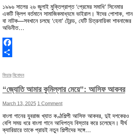
১৯৯৬ সালের ২৬ জুলাই মুক্তিপ্রাপ্ত ‘প্রেমের সমাধি’ সিনেমার
একটি ক্লিপ বর্তমানে সামাজিকমাধ্যমে ভাইরাল। ঈদের পোশাক, গান
বা নাটক—সবখানে চলছে ‘হেনা’ ট্রেন্ড, যেটি চিত্রনায়িকা শাবনাজের
অভিনীত…
Facebook
Share
ফিচার
বিনোদন
“জ্যোতি আমার কুমিল্লার মেয়ে”: আসিফ আকবর
March 13, 2025
1 Comment
বাংলা গানের যুবরাজ খ্যাত কণ্ঠশিল্পী আসিফ আকবর, দুই দশকেরও
বেশি সময় ধরে বাংলা গানে আধিপত্য বিস্তার করে চলেছেন। দীর্ঘ
ক্যারিয়ারে তাকে প্রায়ই নতুন শিল্পীদের সঙ্গে…