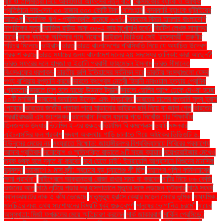
বৃষ্টি ও তাপমাত্রা নিয়ে আবহাওয়া অফিসের নতুন বার্তা
বেক্সিমকোর ব্যাংক ও আর্থিক
প্রতিষ্ঠানে দায়-দেনা ৫০ হাজার ৫০০ কোটি টাকা
বেলিংহাম
বেসরকারি ব্যাংকে ছাঁটাইয়ের
আতঙ্ক
বৈদেশিক ঋণ - প্রতিশ্রুতি কমেছে ৬৭%
বৈরুতের বিমান হামলায় বাংলাদেশি
নাগরিকের মৃত্যু
ব্রাজিল রাউন্ড অফ ৩২-এ কার মুখোমুখি হবে?
ব্রিটিশ লেখক সামান্থা
হার্ভে
ব্র্যাক ব্যাংকে অফিসার পদে নিয়োগ
ভাইরাল ভিডিওর সেই ‘রহস্যময়ী’ তরুণীর
পরিচয় মিলেছে
ভাইরাস
ভারত
ভারত বাংলাদেশের পরিস্থিতি নিয়ে যে অযাচিত উদ্বেগ
প্রকাশ করছে
ভারত ম্যাচের জন্য বাংলাদেশ দলের ২৪ সদস্যের তালিকা: কারা আছেন?
ভারত সফরের দলে হামজা ও ইতালি প্রবাসী ফাহমেদুল ইসলাম
ভারত সীমান্তে
বিএসএফের ধরপাকড়
ভারতীয় রুপি ইতিহাসের সর্বনিম্ন দরে
ভারতীয় সংস্থাগুলো যেসব
পণ্য রাশিয়ায় রপ্তানি করছে
ভারতে কংগ্রেস নেত্রী হিমানী নারওয়াল হত্যায় প্রেমিক
গ্রেফতার
ভারতে চালু হতে যাচ্ছে উড়ন্ত ট্যাক্সি
ভারতে হোলির আগে ঢেকে দেওয়া হচ্ছে
১০টি মসজিদ
ভারতের অযাচিত উদ্বেগ এবং দ্বিচারিতা
ভারতের চালের রপ্তানি মূল্য হ্রাস
পেয়েছে
ভারতের জাতীয় পতাকা পায়ে মাড়ানোর ভাইরাল ছবি নিয়ে যা জানা গেল
ভারতের
পররাষ্ট্রমন্ত্রী এস জয়শঙ্কর
ভালোবাসা দিবসে যমুনায় পড়ে নিখোঁজ চার শিক্ষার্থীর
তিনজনকে উদ্ধার
ভিটামিন ই-এর গুরুত্ব
ভিটামিন বি কমপ্লেক্স
ভ্যাট
মঙ্গলবার
এইচএসসির ফল প্রকাশ
মদ্যপ অবস্থায় গাড়ি চালাতে গিয়ে আটকের ভিডিওটি ড.
ইউনূসের মেয়ের নয়
মধ্যরাতে বিক্ষোভ: জাহাঙ্গীরনগর বিশ্ববিদ্যালয়ে শিবিরের প্রকাশ্যে
আসার প্রতিবাদ
মনোযোগ ও স্মৃতিশক্তি বাড়াতে ৯টি সহজ ব্যায়াম
ময়েশ্চারাইজার মেখেও
ত্বক শুষ্ক হলে দ্রুত যা করবেন
মরে যেতে চাই’: ইসরায়েলি আগ্রাসনে শিশুদের মানসিক
দুরবস্থা
মহাকাশে ৯ মাস বন্দী: সবচেয়ে বড় চ্যালেঞ্জ কী ছিল
মহানগর পুলিশ কমিশনারের
ক্ষমা প্রার্থনা"
মাইগ্রেনে আক্রান্তরা রোজা রাখার সময় যা করবেন
মাটির নিচে ৮৬ কেজি
ওজনের আলু
মাঠে লুটিয়ে পড়ার পর হাসপাতালে মৃত্যুর সঙ্গে লড়ছেন ফুটবলার
মাঠে সংঘর্ষ
ব্যানক্রফটের নাক ও কাঁধ ভেঙেছে
মাতৃমৃত্যু হ্রাসে কেয়ার মডেল সেবার ভূমিকা
মাধ্যমিক.
মানচিত্র এবং তথ্য সংশোধনের বিষয়টি খুবই গুরুত্বপূর্ণ
মানুষের ভোগান্তি চরমে"
মায়ের
অসুস্থতা: মির্জা ফখরুলের মেয়ে স্মৃতিচারণ করলেন
মার্ক জাকারবার্গ
মার্কিন প্রেসিডেন্ট