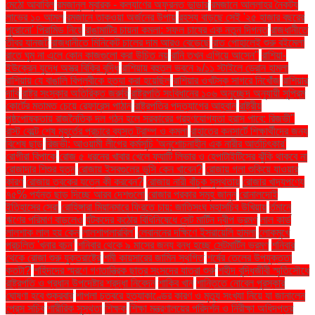
মেঠো আবাবিল
রমজানুল মুবারক - কল্যাণের অফুরন্ত ভান্ডার
রমজানে আল্লাহর নৈকট্য
লাভের ১০ আমল
রমজানে তাকওয়া অর্জনের উপায়
রহস্য বাড়ছে সেই '২৫ হাজার বছরের
পুরোনো' পিরামিড নিয়ে
রাঙামাটির চায়না কমলা: সফল চাষের এক নতুন দিগন্ত
রাজধানীতে
তীব্র যানজট
রাজধানীতে মিনিকেট চালের দাম আরও বেড়েছে
রাত পোহালেই শুরু বইমেলা
রাতে ঘুম না এলে কোন কাজগুলো করা উচিত নয়
রানি তখন এগিয়ে আসেন"
রাশিয়া-
ইউক্রেন যুদ্ধে অস্ত্র বিক্রি বৃদ্ধি
রাশিয়ায় বহুতল ভবনে ৯/১১ স্টাইলে ড্রোন হামলা
রাশিয়ায় যে বাঙালি বিপ্লবীকে হত্যা করা হয়েছিল
রাশিয়ার ওখটস্ক সাগরে নিখোঁজ
রাশিয়ার
দাবি
রাষ্ট্র সংস্কার অতিরিক্ত জরুরি
রাষ্ট্রপতি সংবিধানের ১০৬ অনুচ্ছেদ অনুযায়ী সুপ্রিম
কোর্টের মতামত চেয়ে রেফারেন্স পাঠান
রাষ্ট্রপতির পদত্যাগের আহ্বান
রাষ্ট্রীয়
পৃষ্ঠপোষকতায় রাজনৈতিক দল গঠন হলে সরকারের গ্রহণযোগ্যতা হ্রাস পাবে: রিজভী"
রাস্ট বেল্টে শেষ মুহূর্তের প্রচারে ব্যস্ত ট্রাম্প ও কমলা
রাহাতের কনসার্টে শিক্ষার্থীদের জন্য
বিশেষ ছাড়
রিজভী: আওয়ামী লীগের কর্মসূচি 'অনুশোচনাহীন এক নারীর আর্তচিৎকার'
রোগীরা বিপাকে
রোজ ৫ ধরনের খাবার খেলে ফ্যাটি লিভার ও হেপাটাইটিসের ঝুঁকি থাকবে না
রোজাদার শিশুর যত্ন
রোজায় ইসবগুলের ভুসি কেন খাবেন?
রোজায় গলা শুকিয়ে যাওয়ার
কারণ
রোজায় ত্বকের যত্নে কী করবেন?
রোজায় নারী বাঁচুক সুস্থতায়
রোজার খাদ্যপণ্যে
৭৫% পর্যন্ত ছাড় দিচ্ছে আরব দেশগুলো
রোজার প্রকার সমূহ জানুন
রোনালদোই
ইতিহাসের সেরা
রোহিঙ্গারা মিয়ানমারে ফিরতে চায়: জাতিসংঘ মহাসচিব উখিয়ায়
র্তমানে
ঋণের পরিমাণ বাড়লেও
র্যটকদের কঠোর বিধিনিষেধে সেন্ট মার্টিন দ্বীপ ভ্রমণ
লাল কার্ড
লালশাক লাল হয় কেন
লালশাপলারবিল'
লেবাননের দক্ষিণে ইসরায়েলি হামলা
লোকমুখে
প্রচলিত 'খনার বচন'
শনিবার থেকে ৯ মাসের জন্য বন্ধ হচ্ছে সেন্টমার্টিন ভ্রমণ
শনিবার
থেকে রোজা শুরু যুক্তরাষ্ট্রে
শমী কায়সারের জামিন স্থগিত
শর্ষের তেলের উপযুক্ততা
কতটা?
শহিদদের স্মরণে গণতান্ত্রিক ছাত্র সংসদের যাত্রা শুরু
শহীদ বুদ্ধিজীবী স্মৃতিসৌধে
রাষ্ট্রপতি ও প্রধান উপদেষ্টার শ্রদ্ধা নিবেদন
শাকিব খান
শান্তিতে নোবেল পুরস্কার
ঘোষণা হবে শুক্রবার
শাপলা চত্বরে হত্যাকাণ্ডের কারণ ও মৃত্যু সংখ্যা নিয়ে যা জানালেন
প্রেস সচিব
শারীরিক সুস্থতা
শিক্ষক
শিক্ষা মন্ত্রণালয়ের পরিদর্শন ও নিরীক্ষা অধিদপ্তর