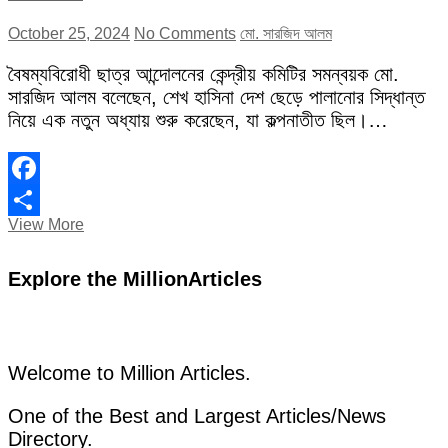
October 25, 2024
No Comments
মো. সারজিদ আলম
বৈষম্যবিরোধী ছাত্র আন্দোলনের কেন্দ্রীয় কমিটির সমন্বয়ক মো.
সারজিদ আলম বলেছেন, শেখ হাসিনা দেশ ছেড়ে পালানোর সিদ্ধান্ত
নিয়ে এক নতুন অধ্যায় শুরু করেছেন, যা কল্পনাতীত ছিল।…
Facebook
“শেখ
View More
Share
হাসিনা
পালাবেন,
Explore the MillionArticles
এ
নিয়ে
কারও
কল্পনা
ছিল
না:
Welcome to Million Articles.
সারজিস”
One of the Best and Largest Articles/News
Directory.