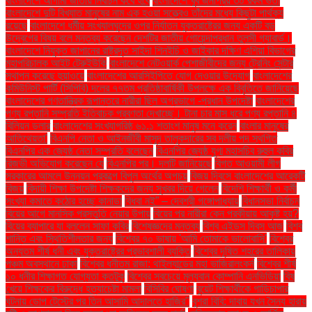
বাংলাদেশে আগামী জাতীয় নির্বাচন কবে হবে
বাংলাদেশে খুব জনপ্রিয় ৩০ রকম ভর্তা
বাংলাদেশে দুটি বিখ্যাত মানুষের নাম এক হওয়া সত্ত্বেও তাঁদের মধ্যে কিছুটা পার্থক্য
রয়েছে
বাংলাদেশে ধর্মীয় সংখ্যালঘুদের ওপর নির্যাতন যুক্তরাষ্ট্রের জন্য একটি বড়
উদ্বেগের বিষয় বলে মন্তব্য করেছেন দেশটির জাতীয় গোয়েন্দাপ্রধান তুলসী গ্যাবার্ড।
বাংলাদেশে নিযুক্ত জাপানের রাষ্ট্রদূত সাইদা শিনইচি ও জাইকার দক্ষিণ এশিয়া বিভাগের
মহাপরিচালক আইট টেরুইউকি
বাংলাদেশে নেটওয়ার্ক পেশাজীবীদের জন্য ট্রেনিং সেন্টার
স্থাপন করেছে হুয়াওয়ে
বাংলাদেশের আরসিইপিতে যোগ দেওয়ার উদ্যোগ
বাংলাদেশের
কমিউনিস্ট পার্টি (সিপিবি) দলের ৭৭তম প্রতিষ্ঠাবার্ষিকী উপলক্ষে এক বিবৃতিতে জানিয়েছে
বাংলাদেশের গণতান্ত্রিক রূপান্তরে নারীরা ছিল অগ্রভাগে -প্রধান উপদেষ্টা
বাংলাদেশের
পণ্য রপ্তানি সম্প্রতি ইতিবাচক প্রবণতা দেখাচ্ছে। টানা চার মাস ধরে পণ্য রপ্তানি ৪
বিলিয়ন ডলার
বাংলাদেশের সংখ্যাগরিষ্ঠ ৬১.১ শতাংশ মানুষ মনে করেন
বাংলার মানুষের
আতিথেয়তা'
বিএনপি নেতা ও আইনজীবী মাসুদ তালুকদারের সব দলীয় পদ স্থগিত
বিএনপির এক জ্যেষ্ঠ নেতা সম্প্রতি বলেছেন
বিএনপির জ্যেষ্ঠ যুগ্ম মহাসচিব রুহুল কবির
রিজভী অভিযোগ করেছেন যে
বিএনপির পর। দলটি জানিয়েছে
বিগত আওয়ামী লীগ
সরকারের আমলে উন্নয়ন প্রকল্পে বিপুল অর্থের অপচয়
বিজয় দিবসে বাংলাদেশের আরেকটি
বিজয়
বিদায়ী শিক্ষা উপদেষ্টা শিক্ষকদের জন্য সুখবর দিয়ে গেলেন
বিদেশি শিক্ষার্থী ও কর্মী
সংখ্যা কমাতে কঠোর হচ্ছে কানাডা
বিধবা নই” – দেবশ্রী গঙ্গোপাধ্যায়
বিধানসভা নির্বাচন
বিয়ের আগে মানসিক প্রস্তুতি নেয়ার উপায়
বিয়ের পর নারীরা কেন পরকীয়ায় আকৃষ্ট হয়?
বিয়ের ব্যাপারে যা বললেন সাফা কবির
বিশেষজ্ঞদের মন্তব্য
বিশ্ব এইডস দিবস আজ
বিশ্ব
শান্তি এবং স্থিতিশীলতার জন্য
বিশ্বের ৭০ ভাষায় 'আমি তোমাকে ভালোবাসি'
বিশ্বের
অন্যতম শীর্ষ ধনী এবং যুক্তরাষ্ট্রের প্রভাবশালী ব্যক্তি
বিশ্বের দূষিত শহরের তালিকায়
পঞ্চম অবস্থানে ঢাকা
বিশ্বের ধনীতম রাজা: থাইল্যান্ডের মহা ভাজিরালংকর্ন
বিশ্বের শীর্ষ
১০ ধনীর শিক্ষাগত যোগ্যতা কতটুকু
বিশ্বের সবচেয়ে মূল্যবান কোম্পানি এনভিডিয়া
বিষ
খেয়ে শিক্ষকের বিরুদ্ধে হত্যাচেষ্টা মামলা
বিসিবির ঘোষণা
বুয়েট শিক্ষার্থীকে গাড়িচাপার
ঘটনায় ডোপ টেস্টের পর তিন আসামি আদালতে হাজির"
বুশরা বিবি: দাবায় যখন সৈন্য হারায়