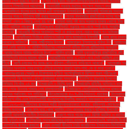
পাওয়া গেল হারানো আংটি"
"৮ দবি নিয়ে কবি নজরুল বিশ্ববিদ্যালয়ের মিডিয়া স্টাডিজ
বিভাগে শিক্ষার্থীদের আন্দোলন"
"অন্তর্বর্তী সরকার যথাযথ পদক্ষেপ গ্রহণে ব্যর্থ
"অপরাজিতা ফুলের চায়ে পাবেন ৬টি অসাধারণ উপকারিতা"
"অভিবাসী পরিবারের সন্তান
কমলার সামনে ইতিহাস সৃষ্টি করার সম্ভাবনা"
"অমুক ব্যবসায়ীর রাজনৈতিক দলের সঙ্গে
সম্পর্ক: কেন এ বিষয়ে লেখা হয় না?"
"অযথা সময় নষ্ট করে সরকারে থাকার কোনো ইচ্ছা
নেই: আসিফ নজরুল"
"আইনশৃঙ্খলা পরিস্থিতি সন্ধ্যার পর থেকে স্পষ্ট হবে: স্বরাষ্ট্র
উপদেষ্টা"
"আওয়ামী লীগের অবস্থান স্পষ্ট না করলে যমুনা ঘেরাও করবে গণ অধিকার
পরিষদ"
"আগামীকাল নির্বাচন কমিশনে বৈঠকে যাবে জামায়াতে ইসলামী"
"আজ রাতে ঢাকায়
আসছেন সাকিব?"
"আজ লক্ষ্মীপূজার উৎসব"
"আজহারুল ইসলামকে মুক্তি দিন
"আমাদের
কথা কেউ ভাবছে না: মার্কিন নির্বাচনের প্রেক্ষাপটে পশ্চিম তীরের বাসিন্দাদের অনুভূতি"
"আমার হিজাব আমার শক্তির উৎস" : মার্কিন ছাত্রী
"আমি যুক্তরাষ্ট্রের রাজনৈতিক বন্দী:
ফিলিস্তিনি ছাত্র মাহমুদ খলিল"
"আর্জেন্টিনার কাছে ৬ গোল খেয়ে সেই ব্রাজিল এখন
শীর্ষে"
"আলী-চমকের পর হৃদয়-ঝড়ে বরিশাল পৌঁছালো ফাইনালে আবারো"
"আলেপ্পোর পর
সিরিয়ার অন্যান্য শহর দখলে এগিয়ে চলেছে হায়াত আল-শাম: কে বা কারা তারা?"
"আসলাঙ্কারের সেঞ্চুরি ও তিকশানার ঘূর্ণিতে অস্ট্রেলিয়াকে বিস্মিত করল শ্রীলঙ্কা"
"আসলেই কি আপেল খেলে রোগমুক্ত থাকা সম্ভব?"
"ইতালিতে যাওয়ার উদ্দেশ্যে
লিবিয়ায় নিখোঁজ ২৪ জন
"ইসরায়েলি ৩ জিম্মি মুক্ত
"ইসরায়েলি বাহিনীর অভিযানে বন্ধ
হয়ে গেছে উত্তর গাজার শেষ হাসপাতালটি"
"ইসরায়েলে নেতানিয়াহুর বিরুদ্ধে হাজারো
মানুষের প্রতিবাদ: দ্য গার্ডিয়ান"
"উড়োজাহাজে ৪০ ঘণ্টার নির্যাতন: হাতকড়া
"উৎসবমুখর
পরিবেশে নটর ডেম ইউনিভার্সিটি বাংলাদেশের দ্বিতীয় সমাবর্তন সফলভাবে অনুষ্ঠিত"
"এই
দেশ ১৯৭১-এর শহীদদের রক্তের প্রতি বিশ্বাসঘাতকতা করেছে: কুমিল্লায় জোনায়েদ
সাকির মন্তব্য"
"এক মাস ধরে খোলা সয়াবিন তেল ব্যবহার করছেন বাণিজ্য উপদেষ্টা"
"একটি আমলকীর অসীম উপকারিতা!"
"একুশে পদক পাচ্ছেন ১৪ বিশিষ্ট ব্যক্তি ও জাতীয়
নারী ফুটবল দল"
"এশিয়াটিক ল্যাবরেটরিজের মুনাফা কমেছে"
"এসঅ্যান্ডপি আদানির তিনটি
কোম্পানির ঋণমান কমালো"
"এহুদ ওলমার্ট কীভাবে তৈরি করেছিলেন ইসরায়েল-ফিলিস্তিন