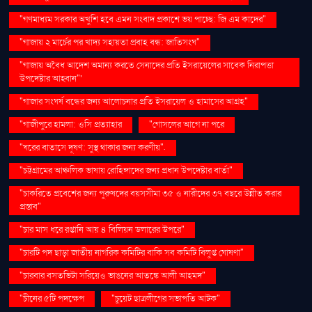
"গণমাধ্যম সরকার অখুশি হবে এমন সংবাদ প্রকাশে ভয় পাচ্ছে: জি এম কাদের"
"গাজায় ২ মার্চের পর খাদ্য সহায়তা প্রবাহ বন্ধ: জাতিসংঘ"
"গাজায় অবৈধ আদেশ অমান্য করতে সেনাদের প্রতি ইসরায়েলের সাবেক নিরাপত্তা
উপদেষ্টার আহ্বান"'
"গাজার সংঘর্ষ বন্ধের জন্য আলোচনার প্রতি ইসরায়েল ও হামাসের আগ্রহ"
"গাজীপুরে হামলা: ওসি প্রত্যাহার
"গোসলের আগে না পরে
"ঘরের বাতাসে দূষণ: সুস্থ থাকার জন্য করণীয়".
"চট্টগ্রামের আঞ্চলিক ভাষায় রোহিঙ্গাদের জন্য প্রধান উপদেষ্টার বার্তা"
"চাকরিতে প্রবেশের জন্য পুরুষদের বয়সসীমা ৩৫ ও নারীদের ৩৭ বছরে উন্নীত করার
প্রস্তাব"
"চার মাস ধরে রপ্তানি আয় ৪ বিলিয়ন ডলারের উপরে"
"চারটি পদ ছাড়া জাতীয় নাগরিক কমিটির বাকি সব কমিটি বিলুপ্ত ঘোষণা"
"চারবার বসতভিটা সরিয়েও ভাঙনের আতঙ্কে আলী আহমদ"
"চীনের ৫টি পদক্ষেপ
"চুয়েট ছাত্রলীগের সভাপতি আটক"