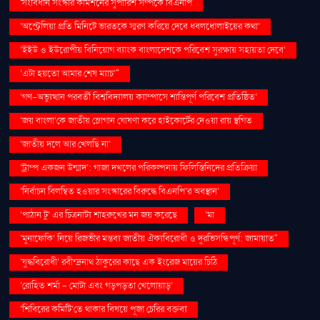
'সংবিধান সংস্কার কমিশনের সুপারিশ সম্পর্কে বিএনপি
‘অস্ট্রেলিয়া প্রতি মিনিটে ভারতকে স্মরণ করিয়ে দেবে ধবলধোলাইয়ের কথা’
‘ইইউ ও ইউরোপীয় বিনিয়োগ ব্যাংক বাংলাদেশকে পরিবেশ সুরক্ষায় সহায়তা দেবে’
‘এটা হয়তো আমার শেষ ম্যাচ’"
‘গণ–অভ্যুত্থান পরবর্তী বিশ্ববিদ্যালয় ক্যাম্পাসে শান্তিপূর্ণ পরিবেশ প্রতিষ্ঠিত’
‘জয় বাংলা’কে জাতীয় স্লোগান ঘোষণা করে হাইকোর্টের দেওয়া রায় স্থগিত
‘জাতীয় দলে আর খেলছি না’
‘ট্রাম্প একজন উন্মাদ’: গাজা দখলের পরিকল্পনায় ফিলিস্তিনিদের প্রতিক্রিয়া
‘নির্বাচন বিলম্বিত হওয়ার সংস্কারের বিরুদ্ধে বিএনপি’র অবস্থান’
‘পাঠান টু’ এর চিত্রনাট্য শাহরুখের মন জয় করেছে
‘মা
‘মুনাফেকি’ নিয়ে রিজভীর মন্তব্য জাতীয় ঐক্যবিরোধী ও দুরভিসন্ধিপূর্ণ: জামায়াত"
‘যুদ্ধবিরোধী’ রবীন্দ্রনাথ ঠাকুরের কাছে এক ইংরেজ মায়ের চিঠি
‘রোহিত শর্মা - মোটা এবং গড়পড়তা খেলোয়াড়’
‘শিবিরের কমিটি’তে থাকার বিষয়ে পূজা চেরির বক্তব্য