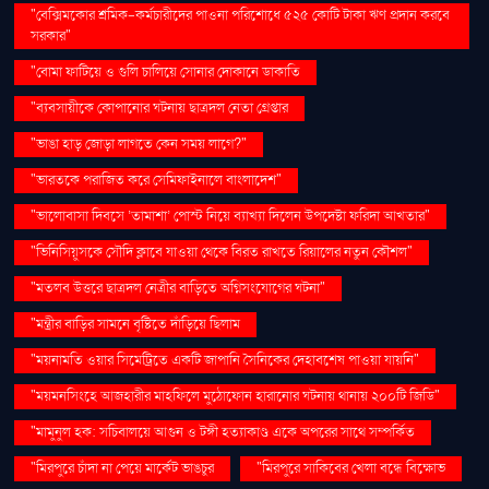
"বেক্সিমকোর শ্রমিক-কর্মচারীদের পাওনা পরিশোধে ৫২৫ কোটি টাকা ঋণ প্রদান করবে
সরকার"
"বোমা ফাটিয়ে ও গুলি চালিয়ে সোনার দোকানে ডাকাতি
"ব্যবসায়ীকে কোপানোর ঘটনায় ছাত্রদল নেতা গ্রেপ্তার
"ভাঙা হাড় জোড়া লাগতে কেন সময় লাগে?"
"ভারতকে পরাজিত করে সেমিফাইনালে বাংলাদেশ"
"ভালোবাসা দিবসে ‘তামাশা’ পোস্ট নিয়ে ব্যাখ্যা দিলেন উপদেষ্টা ফরিদা আখতার"
"ভিনিসিয়ুসকে সৌদি ক্লাবে যাওয়া থেকে বিরত রাখতে রিয়ালের নতুন কৌশল"
"মতলব উত্তরে ছাত্রদল নেত্রীর বাড়িতে অগ্নিসংযোগের ঘটনা"
"মন্ত্রীর বাড়ির সামনে বৃষ্টিতে দাঁড়িয়ে ছিলাম
"ময়নামতি ওয়ার সিমেট্রিতে একটি জাপানি সৈনিকের দেহাবশেষ পাওয়া যায়নি"
"ময়মনসিংহে আজহারীর মাহফিলে মুঠোফোন হারানোর ঘটনায় থানায় ২০০টি জিডি"
"মামুনুল হক: সচিবালয়ে আগুন ও টঙ্গী হত্যাকাণ্ড একে অপরের সাথে সম্পর্কিত
"মিরপুরে চাঁদা না পেয়ে মার্কেট ভাঙচুর
"মিরপুরে সাকিবের খেলা বন্ধে বিক্ষোভ