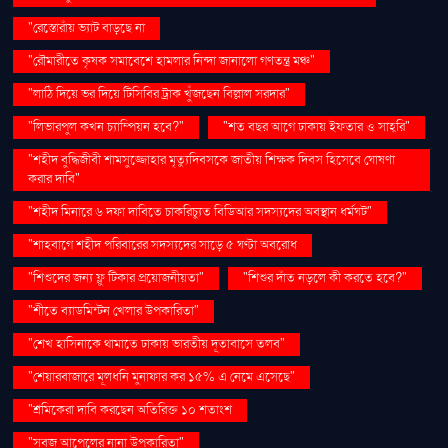
"রেস্তোরাঁয় ভ্যাট বাড়ছে না
"রৌমারীতে কৃষক সমাবেশে হামলার নিন্দা জানালো গণতন্ত্র মঞ্চ"
"লাঠি দিয়ে ভর দিয়ে টিসিবির ট্রাক খুঁজছেন বিল্লাল সরদার"
"লিভারপুল কখন চ্যাম্পিয়ন হবে?"
"শত বছর আগে ঢাকায় ইফতার ও সাহ্‌রি"
"শহীদ বুদ্ধিজীবী শামসুজ্জোহার মৃত্যুদিবসকে জাতীয় শিক্ষক দিবস হিসেবে ঘোষণা
করার দাবি"
"শহীদ মিনারে ৬ দফা দাবিতে চাকরিচ্যুত বিডিআর সদস্যদের অবস্থান ধর্মঘট"
"শাহবাগে শহীদ পরিবারের সদস্যদের সাড়ে ৫ ঘণ্টা অবরোধ
"শিশুদের জন্য ফ্লু টিকার প্রয়োজনীয়তা"
"শিশুর দাঁত নড়লে কী করতে হবে?"
"শীতে ব্যাডমিন্টন খেলার উপকারিতা"
"শেখ হাসিনাকে থামাতে ঢাকায় ভারতীয় দূতাবাসে তলব"
"শেয়ারবাজারে মূলধনি মুনাফার কর ১৫% এ নেমে এসেছে"
"শ্রমিকেরা দাবি করছেন অতিরিক্ত ১০ শতাংশ
"সবুজ আপেলের নানা উপকারিতা"