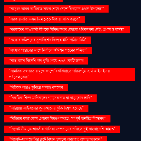
"সংযুক্ত আরব আমিরাত সফর শেষে দেশে ফিরলেন প্রধান উপদেষ্টা"
"সরকার প্রতি ডজন ডিম ১৩০ টাকায় বিক্রি করবে"
"সরকারের আওয়ামী লীগকে নিষিদ্ধ করার কোনো পরিকল্পনা নেই: প্রধান উপদেষ্টা"
"সংস্কার কমিশনের সুপারিশের বিরুদ্ধে ইসি পাঠাল চিঠি"
"সংস্কার প্রস্তাবের আগে নির্বাচন কমিশন গঠনের প্রক্রিয়া"
"সাত মাসে বিদেশি ঋণ বৃদ্ধি পেয়ে ৩৯৪ কোটি ডলার
"সামরিক তৎপরতার মুখে জাপোরিঝঝিয়াতে পরিদর্শনে ব্যর্থ আইএইএর
পর্যবেক্ষকেরা"
"সিটিকে আরও ডুবিয়ে সালাহ বললেন
"সিরামিক শিল্প মালিকদের গ্যাসের দাম না বাড়ানোর দাবি"
"সিরিয়ায় আইএসের পুনরুত্থানের ঝুঁকি দ্বিগুণ হয়েছে"
"সিরিয়ায় কারা কোন এলাকা নিয়ন্ত্রণ করছে: সম্পূর্ণ মানচিত্র বিশ্লেষণ"
"সিলেট সীমান্তে ভারতীয় খাসিয়া সম্প্রদায়ের গুলিতে দুই বাংলাদেশি আহত"
"সিলেট-ম্যানচেস্টার রুটে বিমান চলাচল অব্যাহত রাখার আহ্বান"