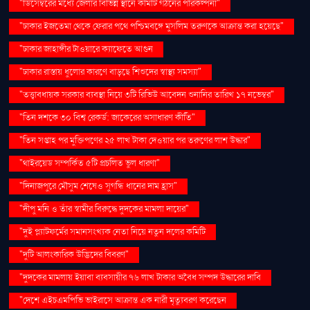
"ডিসেম্বরের মধ্যে জেলার বিভিন্ন স্থানে কমিটি গঠনের পরিকল্পনা"
"ঢাকার ইজতেমা থেকে ফেরার পথে পশ্চিমবঙ্গে মুসলিম তরুণকে আক্রান্ত করা হয়েছে"
"ঢাকার জাহাঙ্গীর টাওয়ারে ক্যাফেতে আগুন
"ঢাকার রাস্তায় ধুলোর কারণে বাড়ছে শিশুদের স্বাস্থ্য সমস্যা"
"তত্ত্বাবধায়ক সরকার ব্যবস্থা নিয়ে ৩টি রিভিউ আবেদন শুনানির তারিখ ১৭ নভেম্বর"
"তিন দশকে ৩০ বিশ্ব রেকর্ড: জাকেরের অসাধারণ কীর্তি"
"তিন সপ্তাহ পর মুক্তিপণের ২৫ লাখ টাকা দেওয়ার পর তরুণের লাশ উদ্ধার"
"থাইরয়েড সম্পর্কিত ৫টি প্রচলিত ভুল ধারণা"
"দিনাজপুরে মৌসুম শেষেও সুগন্ধি ধানের দাম হ্রাস"
"দীপু মনি ও তাঁর স্বামীর বিরুদ্ধে দুদকের মামলা দায়ের"
"দুই প্ল্যাটফর্মের সমানসংখ্যক নেতা নিয়ে নতুন দলের কমিটি
"দুটি আলংকারিক উদ্ভিদের বিবরণ"
"দুদকের মামলায় ইয়াবা ব্যবসায়ীর ৭৬ লাখ টাকার অবৈধ সম্পদ উদ্ধারের দাবি
"দেশে এইচএমপিভি ভাইরাসে আক্রান্ত এক নারী মৃত্যুবরণ করেছেন