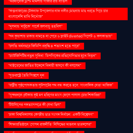
''অরফানেজ ট্রাস্ট মামলায় সাজার রায় বাতিল
''কক্সবাজারের টেকনাফ উপজেলার নাফ নদীর মোহনায় মাছ ধরতে গিয়ে চার
বাংলাদেশি মাঝি নিখোঁজ''
''খুলনায় ‘নাটুকে’ পার্কে জলবায়ু তহবিল''
''ঘন কুয়াশায় ঢাকায় নামতে না পেরে ৬ ফ্লাইট diverted সিলেট ও কলকাতায়''
''চলতি অর্থবছরে জিডিপি প্রবৃদ্ধি ৪ শতাংশ হতে পারে''
''চ্যাটজিপিটির নতুন সুবিধা: ডিপসিকের প্রতিযোগিতার মুখে বিপ্লব''
''বাইডেনের জাতির উদ্দেশে বিদায়ী ভাষণে কী বললেন''
''যুক্তরাষ্ট্রে তৈরি পিস্তলে খুন
''রাষ্ট্রীয় পৃষ্ঠপোষকতায় লুটপাটের পথ বন্ধ করতে হবে: সাংবাদিক নেতা আজিজ"
''সুন্দরবনে নৌকায় দুই মণ হরিণের মাংস ফেলে পালাল চোর শিকারিরা''
'টিউলিপের পদত্যাগপত্রে কী লেখা ছিল''
'ঢাকা বিশ্ববিদ্যালয় কেন্দ্রীয় ছাত্র সংসদ নির্বাচন: একটি বিশ্লেষণ''
'শিক্ষাপ্রতিষ্ঠানে ‘গোপন রাজনীতি’ নিষিদ্ধের আহ্বান ছাত্রদলের''