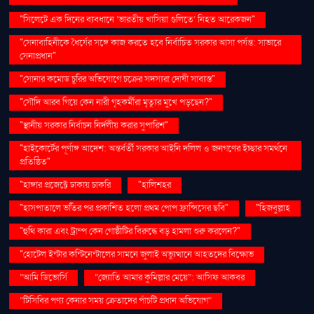
"সিলেটে এক দিনের ব্যবধানে ‘ভারতীয় খাসিয়া গু‌লিতে’ নিহত আরেকজন"
"সেনাবাহিনীকে ধৈর্যের সঙ্গে কাজ করতে হবে নির্বাচিত সরকার আসা পর্যন্ত: সাভারে
সেনাপ্রধান"
"সোনার কমোড চুরির অভিযোগে চক্রের সদস্যরা দোষী সাব্যস্ত"
"সৌদি আরব গিয়ে কেন নারী গৃহকর্মীরা মৃত্যুর মুখে পড়ছেন?"
"স্থানীয় সরকার নির্বাচন নির্দলীয় করার সুপারিশ"
"হাইকোর্টের পূর্ণাঙ্গ আদেশ: অন্তর্বর্তী সরকার আইনি দলিল ও জনগণের ইচ্ছার সমর্থনে
প্রতিষ্ঠিত"
"হাঙ্গার প্রজেক্টে ঢাকায় চাকরি
"হালিশহর
"হাসপাতালে ভর্তির পর প্রকাশিত হলো প্রথম পোপ ফ্রান্সিসের ছবি"
"হিজবুল্লাহ
"হুথি কারা এবং ট্রাম্প কেন গোষ্ঠীটির বিরুদ্ধে বড় হামলা শুরু করলেন?"
"হোটেল ইন্টার কন্টিনেন্টালের সামনে জুলাই অভ্যুত্থানে আহতদের বিক্ষোভ
“আমি ডিভোর্সি
“জ্যোতি আমার কুমিল্লার মেয়ে”: আসিফ আকবর
“টিসিবির পণ্য কেনার সময় ক্রেতাদের পাঁচটি প্রধান অভিযোগ”