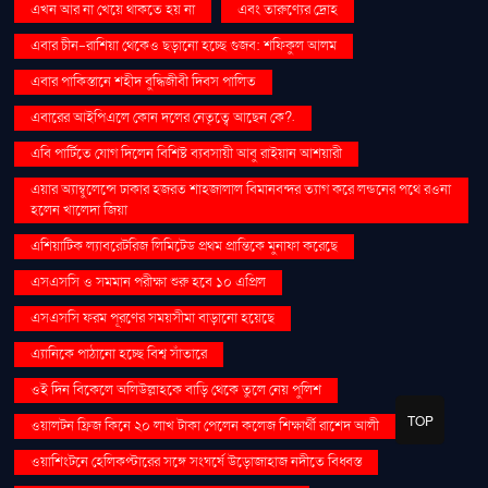
এখন আর না খেয়ে থাকতে হয় না
এবং তারুণ্যের দ্রোহ
এবার চীন-রাশিয়া থেকেও ছড়ানো হচ্ছে গুজব: শফিকুল আলম
এবার পাকিস্তানে শহীদ বুদ্ধিজীবী দিবস পালিত
এবারের আইপিএলে কোন দলের নেতৃত্বে আছেন কে?.
এবি পার্টিতে যোগ দিলেন বিশিষ্ট ব্যবসায়ী আবু রাইয়ান আশয়ারী
এয়ার অ্যাম্বুলেন্সে ঢাকার হজরত শাহজালাল বিমানবন্দর ত্যাগ করে লন্ডনের পথে রওনা
হলেন খালেদা জিয়া
এশিয়াটিক ল্যাবরেটরিজ লিমিটেড প্রথম প্রান্তিকে মুনাফা করেছে
এসএসসি ও সমমান পরীক্ষা শুরু হবে ১০ এপ্রিল
এসএসসি ফরম পূরণের সময়সীমা বাড়ানো হয়েছে
এ্যানিকে পাঠানো হচ্ছে বিশ্ব সাঁতারে
ওই দিন বিকেলে অলিউল্লাহকে বাড়ি থেকে তুলে নেয় পুলিশ
TOP
ওয়ালটন ফ্রিজ কিনে ২০ লাখ টাকা পেলেন কলেজ শিক্ষার্থী রাশেদ আলী
ওয়াশিংটনে হেলিকপ্টারের সঙ্গে সংঘর্ষে উড়োজাহাজ নদীতে বিধ্বস্ত