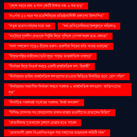
"দেশে বছরে প্রায় ৩ লাখ কোটি টাকার শুল্ক ও কর ছাড়"
"নওগাঁয় ১৬ বছর পর ছাত্রশিবিরের প্রতিষ্ঠাবার্ষিকী প্রকাশ্যে উদযাপিত"
"নতুন ছাত্রসংগঠনের যাত্রা শুরু
"নর্থ মেসিডোনিয়ার নৈশক্লাবে অগ্নিকাণ্ড
"নাটোরে যুবলীগ নেতাকে পিটুনি দিয়ে পুলিশে সোপর্দ করল ছাত্র-জনতা"
"নানা পদক্ষেপ সত্ত্বেও চীনের তরুণ-তরুণীরা বিয়ের প্রতি আগ্রহ হারাচ্ছে"
"নিভৃতপল্লির নারীদের তৈরি জুতা পাচ্ছে আন্তর্জাতিক বাজারে"
"নির্বাচন নিয়ে বিতর্ক করছে একটি রাজনৈতিক দল: রিজভী"
"নির্বাচনের তারিখ রাজনৈতিক দলগুলোর চাওয়ার ভিত্তিতে নির্ধারিত হবে: প্রেস সচিব"
"নির্বাচনের সময়সীমা নির্ধারণ করবে সরকার ও রাজনৈতিক দলগুলো: জাতিসংঘের
দূত"
"নির্বাচিত সরকারই সর্বোত্তম সরকার: মির্জা ফখরুল"
"নিষিদ্ধ ঘোষণার পর ভোরবেলায় ঢাকার রাস্তায় ছাত্রলীগের নেতাদের মিছিল"
"নেতানিয়াহু যুক্তরাজ্যে ঢুকলে গ্রেপ্তার হতে পারেন
"নোয়াখালী জেলা বিএনপির নতুন পাঁচ সদস্যের আহ্বায়ক কমিটি গঠন"