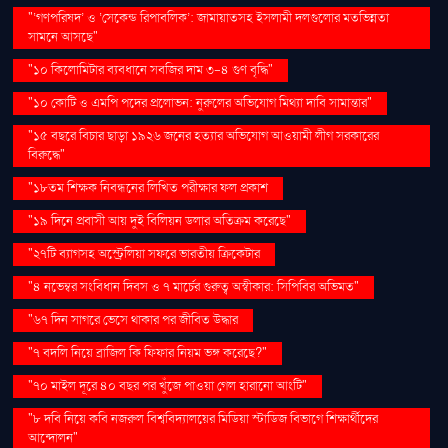
"‘গণপরিষদ’ ও ‘সেকেন্ড রিপাবলিক’: জামায়াতসহ ইসলামী দলগুলোর মতভিন্নতা
সামনে আসছে"
"১০ কিলোমিটার ব্যবধানে সবজির দাম ৩-৪ গুণ বৃদ্ধি"
"১০ কোটি ও এমপি পদের প্রলোভন: নুরুলের অভিযোগ মিথ্যা দাবি সামান্তার"
"১৫ বছরে বিচার ছাড়া ১৯২৬ জনের হত্যার অভিযোগ আওয়ামী লীগ সরকারের
বিরুদ্ধে"
"১৮তম শিক্ষক নিবন্ধনের লিখিত পরীক্ষার ফল প্রকাশ
"১৯ দিনে প্রবাসী আয় দুই বিলিয়ন ডলার অতিক্রম করেছে"
"২৭টি ব্যাগসহ অস্ট্রেলিয়া সফরে ভারতীয় ক্রিকেটার
"৪ নভেম্বর সংবিধান দিবস ও ৭ মার্চের গুরুত্ব অস্বীকার: সিপিবির অভিমত"
"৬৭ দিন সাগরে ভেসে থাকার পর জীবিত উদ্ধার
"৭ বদলি নিয়ে ব্রাজিল কি ফিফার নিয়ম ভঙ্গ করেছে?"
"৭০ মাইল দূরে ৪০ বছর পর খুঁজে পাওয়া গেল হারানো আংটি"
"৮ দবি নিয়ে কবি নজরুল বিশ্ববিদ্যালয়ের মিডিয়া স্টাডিজ বিভাগে শিক্ষার্থীদের
আন্দোলন"