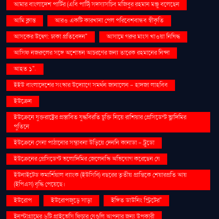
আমার বাংলাদেশ পার্টির (এবি পার্টি) সদস্যসচিব মজিবুর রহমান মঞ্জু বলেছেন
আমি ক্লান্ত
আরও একটি কারখানা পেল পরিবেশবান্ধব স্বীকৃতি
আসকের উদ্বেগ: ঢাকা প্রতিবেদন"
আসামে গরুর মাংস খাওয়া নিষিদ্ধ
আসিফ নজরুলের সঙ্গে অশোভন আচরণের জন্য তারেক রহমানের নিন্দা
আহত ১".
ইইউ বাংলাদেশের সংস্কার উদ্যোগে সমর্থন জানালেন - হাদজা লাহবিব
ইউক্রেন
ইউক্রেনে যুক্তরাষ্ট্রের প্রস্তাবিত যুদ্ধবিরতি চুক্তি নিয়ে রাশিয়ার প্রেসিডেন্ট ভ্লাদিমির
পুতিনে
ইউক্রেনে সেনা পাঠানোর সম্ভাবনা উড়িয়ে দেননি কানাডা - ট্রুডো
ইউক্রেনের প্রেসিডেন্ট ভলোদিমির জেলেনস্কি অভিযোগ করেছেন যে
ইউনাইটেড কমার্শিয়াল ব্যাংক (ইউসিবি) বছরের তৃতীয় প্রান্তিকে শেয়ারপ্রতি আয়
(ইপিএস) বৃদ্ধি পেয়েছে।
ইউরোপ
ইউরোপজুড়ে সাড়া
ইঙ্গিত ডাউনিং স্ট্রিটের"
ইনস্টাগ্রামের ৬টি প্রাইভেসি ফিচার যেগুলি আপনার জন্য উপকারী