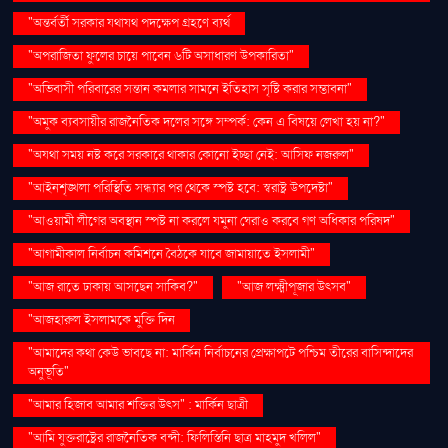
"অন্তর্বর্তী সরকার যথাযথ পদক্ষেপ গ্রহণে ব্যর্থ
"অপরাজিতা ফুলের চায়ে পাবেন ৬টি অসাধারণ উপকারিতা"
"অভিবাসী পরিবারের সন্তান কমলার সামনে ইতিহাস সৃষ্টি করার সম্ভাবনা"
"অমুক ব্যবসায়ীর রাজনৈতিক দলের সঙ্গে সম্পর্ক: কেন এ বিষয়ে লেখা হয় না?"
"অযথা সময় নষ্ট করে সরকারে থাকার কোনো ইচ্ছা নেই: আসিফ নজরুল"
"আইনশৃঙ্খলা পরিস্থিতি সন্ধ্যার পর থেকে স্পষ্ট হবে: স্বরাষ্ট্র উপদেষ্টা"
"আওয়ামী লীগের অবস্থান স্পষ্ট না করলে যমুনা ঘেরাও করবে গণ অধিকার পরিষদ"
"আগামীকাল নির্বাচন কমিশনে বৈঠকে যাবে জামায়াতে ইসলামী"
"আজ রাতে ঢাকায় আসছেন সাকিব?"
"আজ লক্ষ্মীপূজার উৎসব"
"আজহারুল ইসলামকে মুক্তি দিন
"আমাদের কথা কেউ ভাবছে না: মার্কিন নির্বাচনের প্রেক্ষাপটে পশ্চিম তীরের বাসিন্দাদের
অনুভূতি"
"আমার হিজাব আমার শক্তির উৎস" : মার্কিন ছাত্রী
"আমি যুক্তরাষ্ট্রের রাজনৈতিক বন্দী: ফিলিস্তিনি ছাত্র মাহমুদ খলিল"