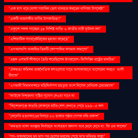
"এক মাস ধরে খোলা সয়াবিন তেল ব্যবহার করছেন বাণিজ্য উপদেষ্টা"
"একটি আমলকীর অসীম উপকারিতা!"
"একুশে পদক পাচ্ছেন ১৪ বিশিষ্ট ব্যক্তি ও জাতীয় নারী ফুটবল দল"
"এশিয়াটিক ল্যাবরেটরিজের মুনাফা কমেছে"
"এসঅ্যান্ডপি আদানির তিনটি কোম্পানির ঋণমান কমালো"
"এহুদ ওলমার্ট কীভাবে তৈরি করেছিলেন ইসরায়েল-ফিলিস্তিন রাষ্ট্রের মানচিত্র"
"ঐকমত্য কমিশন রাজনৈতিক দলগুলোর সাথে আলাদাভাবে আলোচনা করবে: আলী
রীয়াজ"
"ওসমানী বিমানবন্দরে অগ্নিনির্বাপণ মহড়ায় অংশ নিলেন বেবিচক চেয়ারম্যান"
"কাউকে বিশৃঙ্খলা সৃষ্টির সুযোগ দেওয়া যাবে না
"কিশোরগঞ্জে ভাঙারি দোকানে মর্টার শেল দেখতে পেয়ে ৯৯৯-এ কল
"কেনেডি হত্যাকাণ্ডের বিষয়ে ৮০ হাজার পৃষ্ঠার গোপন নথি প্রকাশ"
"ক্ষমতায় থাকা অবস্থায় নির্বাচনে অংশগ্রহণ জনগণ আর মেনে নেবে না: জি এম কাদের"
"গণ–অভ্যুত্থানের ছয় মাস পর ছেলের মরদেহ পেয়ে মা'র অবিরত কান্না"