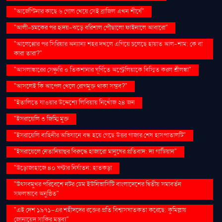
"আর্জেন্টিনার কাছে ৬ গোল খেয়ে সেই ব্রাজিল এখন শীর্ষে"
"আলী-চমকের পর হৃদয়-ঝড়ে বরিশাল পৌঁছালো ফাইনালে আবারো"
"আলেপ্পোর পর সিরিয়ার অন্যান্য শহর দখলে এগিয়ে চলেছে হায়াত আল-শাম: কে বা
কারা তারা?"
"আসলাঙ্কারের সেঞ্চুরি ও তিকশানার ঘূর্ণিতে অস্ট্রেলিয়াকে বিস্মিত করল শ্রীলঙ্কা"
"আসলেই কি আপেল খেলে রোগমুক্ত থাকা সম্ভব?"
"ইতালিতে যাওয়ার উদ্দেশ্যে লিবিয়ায় নিখোঁজ ২৪ জন
"ইসরায়েলি ৩ জিম্মি মুক্ত
"ইসরায়েলি বাহিনীর অভিযানে বন্ধ হয়ে গেছে উত্তর গাজার শেষ হাসপাতালটি"
"ইসরায়েলে নেতানিয়াহুর বিরুদ্ধে হাজারো মানুষের প্রতিবাদ: দ্য গার্ডিয়ান"
"উড়োজাহাজে ৪০ ঘণ্টার নির্যাতন: হাতকড়া
"উৎসবমুখর পরিবেশে নটর ডেম ইউনিভার্সিটি বাংলাদেশের দ্বিতীয় সমাবর্তন
সফলভাবে অনুষ্ঠিত"
"এই দেশ ১৯৭১-এর শহীদদের রক্তের প্রতি বিশ্বাসঘাতকতা করেছে: কুমিল্লায়
জোনায়েদ সাকির মন্তব্য"