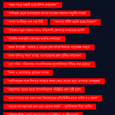
"পদ্মার পাড়ে অস্থায়ী হাটে ইলিশ বেচাকেনা"''
"পাকিস্তান থেকে বাংলাদেশে আসার পর রুনা লায়লার সম্মুখীন বাধার"
"পাগলা মসজিদে এক বস্তা চিঠি:
"পাবনার শুঁটকি রপ্তানি হচ্ছে বিদেশে"
"পুতিনের নতুন ধরনের আরও শক্তিশালী ক্ষেপণাস্ত্র ব্যবহারের হুমকি"
"পৃথিবীর অভ্যন্তরীণ কেন্দ্রের আকৃতি বদলাচ্ছে"
"প্রধান উপদেষ্টা: সরকার এ বছরের শেষ নাগাদ নির্বাচন আয়োজন করবে"
"প্রবল ঘূর্ণিঝড় 'দানা' আসন্ন: বাংলাদেশের জন্য ঝুঁকির পর্যবেক্ষণ"
"প্রেস সচিব: সচিবালয়ে সাংবাদিকদের প্রবেশাধিকার সীমিত করা হয়েছে"
"ফিফা ও খেলোয়াড়-ক্লাবের সংঘাত
"ফ্যাসিবাদের পক্ষে লিখতে ব্যবহৃত কলম ভেঙে দেওয়া হবে: হাসনাত আবদুল্লাহ"
"বইমেলায় ‘মবের’ মতো উসকানিমূলক পরিস্থিতি কেন সৃষ্টি হলো
"বঙ্গোপসাগরে মাছ ধরার সময় মিয়ানমারের নৌবাহিনীর হাতে আটক ৫৬ জেলে"
"বছরের পর বছর মনে রাখা হবে তোমার অর্জন" – মুশফিককে নিয়ে তামিম