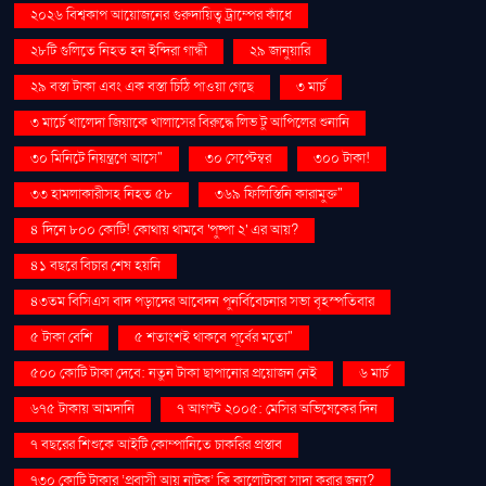
২০২৬ বিশ্বকাপ আয়োজনের গুরুদায়িত্ব ট্রাম্পের কাঁধে
২৮টি গুলিতে নিহত হন ইন্দিরা গান্ধী
২৯ জানুয়ারি
২৯ বস্তা টাকা এবং এক বস্তা চিঠি পাওয়া গেছে
৩ মার্চ
৩ মার্চে খালেদা জিয়াকে খালাসের বিরুদ্ধে লিভ টু আপিলের শুনানি
৩০ মিনিটে নিয়ন্ত্রণে আসে"
৩০ সেপ্টেম্বর
৩০০ টাকা!
৩৩ হামলাকারীসহ নিহত ৫৮
৩৬৯ ফিলিস্তিনি কারামুক্ত"
৪ দিনে ৮০০ কোটি! কোথায় থামবে 'পুষ্পা ২' এর আয়?
৪১ বছরে বিচার শেষ হয়নি
৪৩তম বিসিএস বাদ পড়াদের আবেদন পুনর্বিবেচনার সভা বৃহস্পতিবার
৫ টাকা বেশি
৫ শতাংশই থাকবে পূর্বের মতো"
৫০০ কোটি টাকা দেবে: নতুন টাকা ছাপানোর প্রয়োজন নেই
৬ মার্চ
৬৭৫ টাকায় আমদানি
৭ আগস্ট ২০০৫: মেসির অভিষেকের দিন
৭ বছরের শিশুকে আইটি কোম্পানিতে চাকরির প্রস্তাব
৭৩০ কোটি টাকার ‘প্রবাসী আয় নাটক’ কি কালোটাকা সাদা করার জন্য?