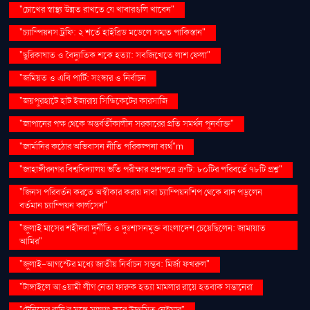
"চোখের স্বাস্থ্য উন্নত রাখতে যে খাবারগুলি খাবেন"
"চ্যাম্পিয়নস ট্রফি: ২ শর্তে হাইব্রিড মডেলে সম্মত পাকিস্তান"
"ছুরিকাঘাত ও বৈদ্যুতিক শকে হত্যা: সবজিখেতে লাশ ফেলা"
"জমিয়ত ও এবি পার্টি: সংস্কার ও নির্বাচন
"জয়পুরহাটে হাট ইজারায় সিন্ডিকেটের কারসাজি
"জাপানের পক্ষ থেকে অন্তর্বর্তীকালীন সরকারের প্রতি সমর্থন পুনর্ব্যক্ত"
"জার্মানির কঠোর অভিবাসন নীতি পরিকল্পনা ব্যর্থ"m
"জাহাঙ্গীরনগর বিশ্ববিদ্যালয় ভর্তি পরীক্ষার প্রশ্নপত্রে ত্রুটি: ৮০টির পরিবর্তে ৭৮টি প্রশ্ন"
"জিনস পরিবর্তন করতে অস্বীকার করায় দাবা চ্যাম্পিয়নশিপ থেকে বাদ পড়লেন
বর্তমান চ্যাম্পিয়ন কার্লসেন"
"জুলাই মাসের শহীদরা দুর্নীতি ও দুঃশাসনমুক্ত বাংলাদেশ চেয়েছিলেন: জামায়াত
আমির"
"জুলাই-আগস্টের মধ্যে জাতীয় নির্বাচন সম্ভব: মির্জা ফখরুল"
"টাঙ্গাইলে আওয়ামী লীগ নেতা ফারুক হত্যা মামলার রায়ে হতবাক সন্তানেরা