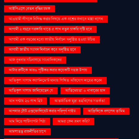
আইপিএলে বেতন বৃদ্ধির চমক
আওয়ামী লীগকে নিষিদ্ধ করার বিষয়ে এক প্রশ্নের জবাবে মান্না বলেন
আগামী ২ বছরে সরকারি খাতে ৫ লাখ নতুন চাকরি সৃষ্টি হবে
আগামী এক বছরের মধ্যে জাতীয় নির্বাচন অনুষ্ঠিত হওয়া উচিত
আগামী জাতীয় সংসদ নির্বাচন কবে অনুষ্ঠিত হবে
আজ বুধবার সচিবালয়ে সাংবাদিকদের
আটার রুটিকে আরও পুষ্টিকর করার কয়েকটি সহজ উপায়
আতিকুল সালাম ক্যান্টনমেন্ট থানায় লিখিত অভিযোগ দায়ের করেন
আতিকুল সালাম জানিয়েছেন যে
আতিথেয়তা ও খাবারের স্বাদ
আধ ঘণ্টায় ২০ লাখ হিট
আন্তর্জাতিক মুদ্রা তহবিলের সতর্কতা
আপনার ঠোঁট এক্সফোলিয়েট করার পরিপূর্ণ গাইড
আফ্রিদিকে বললেন তামিম
আম দিয়ে পাটিসাপটা পিঠা
আমরা কেন ভ্রমণ করি?
আমলাতন্ত্র রাজনীতির চাপে