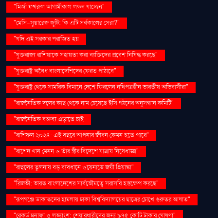
"মির্জা ফখরুল আগামীকাল লন্ডন যাচ্ছেন"
"মেসি-সুয়ারেজ জুটি: কি এটি সর্বকালের সেরা?"
"যদি এই সরকার পরাজিত হয়
"যুক্তরাজ্য রাশিয়াকে সহায়তা করা ব্যক্তিদের প্রবেশ নিষিদ্ধ করছে"
"যুক্তরাষ্ট্র অবৈধ বাংলাদেশিদের ফেরত পাঠাবে"
"যুক্তরাষ্ট্র থেকে সামরিক বিমানে দেশে ফিরলেন নথিপত্রহীন ভারতীয় অভিবাসীরা"
"রাজনৈতিক দলের কাছ থেকে নাম চেয়েছে ইসি গঠনের অনুসন্ধান কমিটি"
"রাজনৈতিক বক্তব্য এড়াতে চাই
"রাশিফল ২০২৪: এই বছরে আপনার জীবন কেমন হতে পারে"
"রাশেদ খান মেনন ও তাঁর স্ত্রীর বিদেশে যাত্রায় নিষেধাজ্ঞা"
"রাহুলের তুলনায় বড় ব্যবধানে ওয়েনাডে জয়ী প্রিয়াঙ্কা"
"রিজভী: ভারত বাংলাদেশের সার্বভৌমত্বে সরাসরি হস্তক্ষেপ করছে"
"রূপগঞ্জে ডাকাতদের হামলায় ঢাকা বিশ্ববিদ্যালয়ের ছাত্রের চোখে গুরুতর আঘাত"
"রেকর্ড মুনাফা ও লভ্যাংশ: শেয়ারধারীদের জন্য ৯৭৫ কোটি টাকার ঘোষণা"