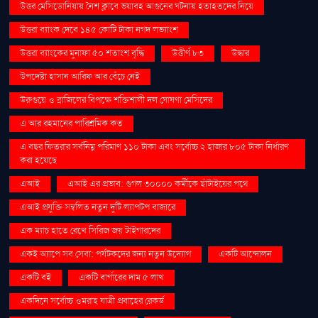
উত্তর মেসিডোনিয়ায় নৈশ ক্লাবে ভয়াবহ আগুনের ঘটনায় হতাহতদের নিয়ে
উত্তরা ব্যাংক দেবে ১৪৫ কোটি টাকা নগদ লভ্যাংশ
উত্তরা ব্যাংকের মুনাফা ৫০ শতাংশ বৃদ্ধি
উত্তীর্ণ ৮৩
উদ্ধার
উপদেষ্টা হাসান আরিফ আর বেঁচে নেই
উরুগুয়ে ও ব্রাজিলের বিপক্ষে শক্তিশালী দল ঘোষণা মেসিদের
এ আর রহমানের পারিশ্রমিক কত
এ বছর ফিতরার সর্বনিম্ন পরিমাণ ১১০ টাকা এবং সর্বোচ্চ ২ হাজার ৮০৫ টাকা নির্ধারণ
করা হয়েছে
এআই
এআই এর প্রভাব: গুগল ৩০০০০ কর্মীকে ছাঁটাইয়ের পথে
এআই প্রযুক্তি সম্বলিত নতুন দুটি ল্যাপটপ বাজারে
এক ম্যাচ হাতে রেখে সিরিজ জয় টাইগারদের
একই অ্যাপে সব সেবা: পর্যটকদের জন্য নতুন উদ্যোগ
একটি আন্দোলন
একটি বই
একটি বার্গারের দাম ৫ লাখ
একদিনে সর্বোচ্চ ওমরাহ যাত্রী প্রবাহের রেকর্ড