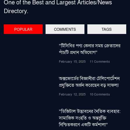
One of the Best and Largest Articles/News
Directory.
POPULAR
COMMENTS
TAGS
“টিসিবির পণ্য কেনার সময় ক্রেতাদের
পাঁচটি প্রধান অভিযোগ”
February 15, 2025
11 Comments
অক্সফোর্ডের বিজ্ঞানীরা টেলিপোর্টেশন
প্রযুক্তিতে অর্জন করেছেন বড় সাফল্য
February 12, 2025
10 Comments
“ডিজিটাল উদ্ভাবনের নৈতিক ব্যবহার:
সামাজিক সংহতি ও অন্তর্ভুক্তি
নিশ্চিতকরণে একটি কর্মশালা”