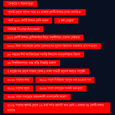
“ডেঙ্গুতে ৭ জনের মৃত্যু
“দুবাই থেকে অবৈধ পথে ৩২ হাজার কোটি টাকার সোনা প্রবাহিত”
“বর্ষে ২০০ কোটি টাকার বেশি বরাদ্দ
১ জন গ্রেপ্তার"
1000$ Trump Account
১০৩ কোটি টাকার হেলিকপ্টার নিয়ে অনুশীলনে গেলেন নেইমার
১২০০ টাকা প্যাকেজে হেলথ চেকআপের সুযোগ ইনসাফ বারাকাহ হাসপাতালে
১৮ বছরের দীর্ঘ ক্যারিয়ারের সমাপ্তি টানলেন মাহমুদউল্লাহ রিয়াদ
১৯ বিশ্ববিদ্যালয়ে গুচ্ছ ভর্তি বিজ্ঞপ্তি প্রকাশ
২ মার্চের পর থেকে গাজায় কোনও খাদ্য সামগ্রী প্রবেশ করতে পারেনি
২০০৮ সালের কথা
২০১১ সালে সিরিয়ায় গৃহযুদ্ধ শুরু হওয়ার পর
২০২১ সালের জুনে
২০২২ সালে ডলারের সংকট শুরু হলে
২০২৪ সালে সবচেয়ে প্রভাবশালী বাংলাদেশি কারা?
২০২৪ সালের জুলাই থেকে ১৯ মার্চ পর্যন্ত প্রবাসী আয় মোট ২ হাজার ৭৪ কোটি ডলার
হয়েছে