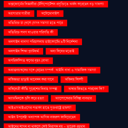
অক্সফোর্ডের বিজ্ঞানীরা টেলিপোর্টেশন প্রযুক্তিতে অর্জন করেছেন বড় সাফল্য
অগ্রযাত্রার যাত্রীরা
অটোমোবাইল
অতিরিক্ত চা খেলে যেসব সমস্যা হতে পারে
অতিরিক্ত লবণ খাওয়ার পরিণতি কী
অনলাইন ব্যবসা পরিচালনায় হাইকোর্টের ৯টি নির্দেশনা
অনলাইন শিক্ষা প্ল্যাটফর্ম
অন্য দিনের মতোই
অপরিকল্পিত ঋণের বৃহৎ বোঝা
অপ্রাপ্তবয়স্কদের সঙ্গে প্রেমের সম্পর্ক: আইনি বাধা ও সামাজিক সমস্যা
অভিজ্ঞতা ছাড়াই আবেদন করা যাবে
অভিনয় শিল্পী
অভিনেত্রী কীর্তি সুরেশের বিবাহ সম্পন্ন
অস্কার জিততে পারবেন কি?
অ্যাডমিনকে গুলি করে হত্যা
অ্যালোভেরার বিভিন্ন ব্যবহার
আইএসআইএসের পতাকা হাতে যুক্তরাষ্ট্রে হামলা!
আইন উপদেষ্টা অধ্যাপক আসিফ নজরুল জানিয়েছেন
আইনের শাসন না থাকলে কেউ নিরাপদ নয় - তারেক রহমান