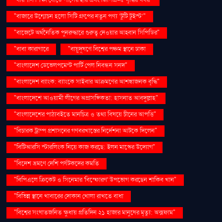
"বরিশাল শিক্ষা বোর্ডে পাসের হার এবং জিপিএ-৫ বৃদ্ধির খবর"
"বাজারে উন্মোচন হলো সিটি গ্রুপের নতুন পণ্য ‘টুটি টুইস্ট’"
"বাজেটে অর্থনৈতিক পুনরুদ্ধারে গুরুত্ব দেওয়ার আহ্বান সিপিডির"
"বাবা কারাগারে
"বায়ুদূষণে বিশ্বের পঞ্চম স্থানে ঢাকা
"বাংলাদেশ ডেভেলপমেন্ট পার্টি পেল নিবন্ধন সনদ"
"বাংলাদেশ ব্যাংক: ব্যাংকে সাইবার আক্রমণের আশঙ্কাজনক বৃদ্ধি"
"বাংলাদেশে আওয়ামী লীগের অপ্রাসঙ্গিকতা: হাসনাত আবদুল্লাহ"
"বাংলাদেশের পাঠ্যবইতে মানচিত্র ও তথ্য বিষয়ে চীনের আপত্তি"
"বিচারক ট্রাম্প প্রশাসনের গণবরখাস্তের নির্দেশনা আটকে দিলেন"
"বিটিআরসি স্টারলিংক নিয়ে কাজ করছে: ইলন মাস্কের উদ্যোগ"
"বিদেশ ভ্রমণে দেশি পর্যটকদের কমতি
"বিপিএলে ক্রিকেট ও সিনেমার 'বিস্ফোরণ' উপভোগ করছেন শাকিব খান"
"বিভিন্ন স্থানে খাবারের দোকান খোলা রাখতে বাধা
"বিশ্বের সংঘাতজনিত ক্ষুধায় প্রতিদিন ২১ হাজার মানুষের মৃত্যু: অক্সফাম"