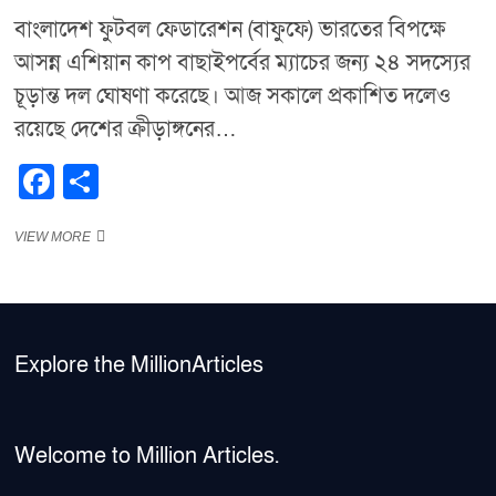
বাংলাদেশ ফুটবল ফেডারেশন (বাফুফে) ভারতের বিপক্ষে
আসন্ন এশিয়ান কাপ বাছাইপর্বের ম্যাচের জন্য ২৪ সদস্যের
চূড়ান্ত দল ঘোষণা করেছে। আজ সকালে প্রকাশিত দলেও
রয়েছে দেশের ক্রীড়াঙ্গনের…
F
S
a
h
“ভারত
VIEW MORE
c
ar
ম্যাচের
e
e
জন্য
বাংলাদেশ
b
দলের
২৪
o
সদস্যের
Explore the MillionArticles
তালিকা:
o
কারা
আছেন?”
k
Welcome to Million Articles.