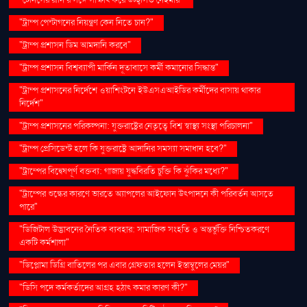
"টেনিসের রানি’র সঙ্গে সাক্ষাৎ করে উচ্ছ্বসিত নেইমার"
"ট্রাম্প পেন্টাগনের নিয়ন্ত্রণ কেন নিতে চান?"
"ট্রাম্প প্রশাসন ডিম আমদানি করবে"
"ট্রাম্প প্রশাসন বিশ্বব্যাপী মার্কিন দূতাবাসে কর্মী কমানোর সিদ্ধান্ত"
"ট্রাম্প প্রশাসনের নির্দেশে ওয়াশিংটনে ইউএসএআইডির কর্মীদের বাসায় থাকার
নির্দেশ"
"ট্রাম্প প্রশাসনের পরিকল্পনা: যুক্তরাষ্ট্রের নেতৃত্বে বিশ্ব স্বাস্থ্য সংস্থা পরিচালনা"
"ট্রাম্প প্রেসিডেন্ট হলে কি যুক্তরাষ্ট্রে আদানির সমস্যা সমাধান হবে?"
"ট্রাম্পের বিদ্বেষপূর্ণ বক্তব্য: গাজায় যুদ্ধবিরতি চুক্তি কি ঝুঁকির মধ্যে?"
"ট্রাম্পের শুল্কের কারণে ভারতে অ্যাপলের আইফোন উৎপাদনে কী পরিবর্তন আসতে
পারে"
"ডিজিটাল উদ্ভাবনের নৈতিক ব্যবহার: সামাজিক সংহতি ও অন্তর্ভুক্তি নিশ্চিতকরণে
একটি কর্মশালা"
"ডিপ্লোমা ডিগ্রি বাতিলের পর এবার গ্রেফতার হলেন ইস্তাম্বুলের মেয়র"
"ডিসি পদে কর্মকর্তাদের আগ্রহ হঠাৎ কমার কারণ কী?"